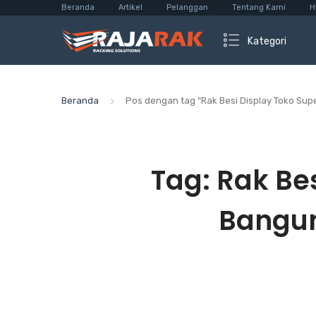
Beranda
Artikel
Pelanggan
Tentang Kami
H
Kategori
Beranda
Pos dengan tag “Rak Besi Display Toko Su
Tag:
Rak Be
Bangun