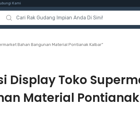
ubungi Kami
Search for:
permarket Bahan Bangunan Material Pontianak Kalbar”
si Display Toko Super
an Material Pontianak