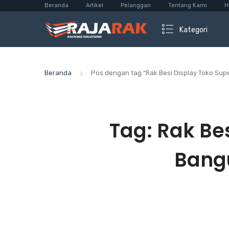
Beranda
Artikel
Pelanggan
Tentang Kami
H
Kategori
Beranda
Pos dengan tag “Rak Besi Display Toko Su
Tag:
Rak Be
Bangu