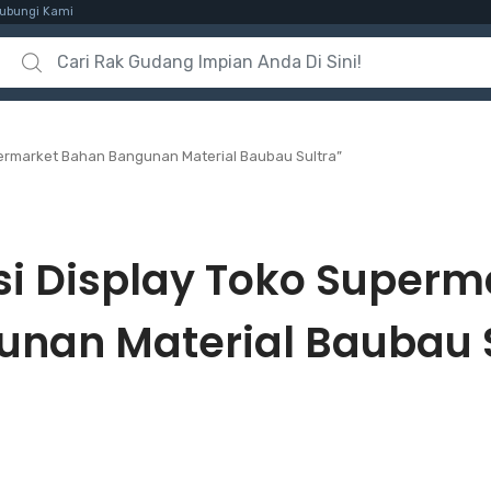
ubungi Kami
Search for:
permarket Bahan Bangunan Material Baubau Sultra”
si Display Toko Super
nan Material Baubau 