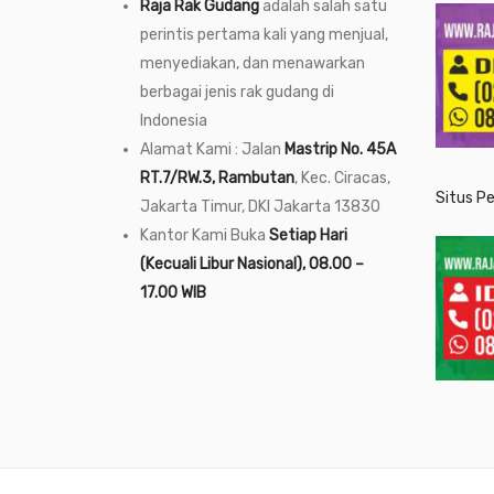
Raja Rak Gudang
adalah salah satu
perintis pertama kali yang menjual,
menyediakan, dan menawarkan
berbagai jenis rak gudang di
Indonesia
Alamat Kami : Jalan
Mastrip No. 45A
RT.7/RW.3, Rambutan
, Kec. Ciracas,
Situs P
Jakarta Timur, DKI Jakarta 13830
Kantor Kami Buka
Setiap Hari
(Kecuali Libur Nasional), 08.00 –
17.00 WIB