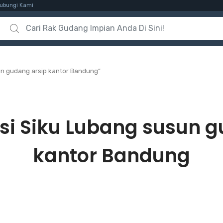
ubungi Kami
Search for:
un gudang arsip kantor Bandung”
si Siku Lubang susun g
kantor Bandung