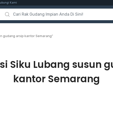
ubungi Kami
Search for:
un gudang arsip kantor Semarang”
si Siku Lubang susun g
kantor Semarang