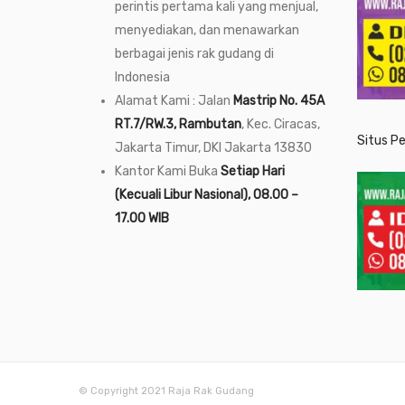
perintis pertama kali yang menjual,
menyediakan, dan menawarkan
berbagai jenis rak gudang di
Indonesia
Alamat Kami : Jalan
Mastrip No. 45A
RT.7/RW.3, Rambutan
, Kec. Ciracas,
Situs P
Jakarta Timur, DKI Jakarta 13830
Kantor Kami Buka
Setiap Hari
(Kecuali Libur Nasional), 08.00 –
17.00 WIB
© Copyright 2021 Raja Rak Gudang