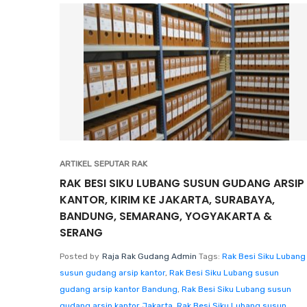
ARTIKEL SEPUTAR RAK
RAK BESI SIKU LUBANG SUSUN GUDANG ARSIP
KANTOR, KIRIM KE JAKARTA, SURABAYA,
BANDUNG, SEMARANG, YOGYAKARTA &
SERANG
Posted by
Raja Rak Gudang Admin
Tags:
Rak Besi Siku Lubang
susun gudang arsip kantor
,
Rak Besi Siku Lubang susun
gudang arsip kantor Bandung
,
Rak Besi Siku Lubang susun
gudang arsip kantor Jakarta
,
Rak Besi Siku Lubang susun