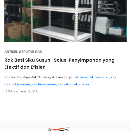
ARTIKEL SEPUTAR RAK
Rak Besi Siku Susun : Solusi Penyimpanan yang
Efektif dan Efisien
Posted by
Raja Rak Gudang Admin
Tags:
rak besi
,
rak besi siku
,
rak
besi siku susun
,
rak besi susun
,
rak siku
,
rak susun
24 Februari 2023