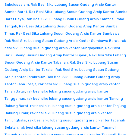
Subulussalam
,
Rak Besi Siku Lubang Susun Gudang Arsip Kantor
Sumba Barat
,
Rak Besi Siku Lubang Susun Gudang Arsip Kantor Sumba
Barat Daya
,
Rak Besi Siku Lubang Susun Gudang Arsip Kantor Sumba
Tengah
,
Rak Besi Siku Lubang Susun Gudang Arsip Kantor Sumba
Timur
,
Rak Besi Siku Lubang Susun Gudang Arsip Kantor Sumbawa
,
Rak Besi Siku Lubang Susun Gudang Arsip Kantor Sumbawa Barat
,
rak
besi siku lubang susun gudang arsip kantor Sungaipenuh
,
Rak Besi
Siku Lubang Susun Gudang Arsip Kantor Supiori
,
Rak Besi Siku Lubang
Susun Gudang Arsip Kantor Tabanan
,
Rak Besi Siku Lubang Susun
Gudang Arsip Kantor Takalar
,
Rak Besi Siku Lubang Susun Gudang
Arsip Kantor Tambrauw
,
Rak Besi Siku Lubang Susun Gudang Arsip
Kantor Tana Toraja
,
rak besi siku lubang susun gudang arsip kantor
Tanah Datar
,
rak besi siku lubang susun gudang arsip kantor
Tanggamus
,
rak besi siku lubang susun gudang arsip kantor Tanjung
Jabung Barat
,
rak besi siku lubang susun gudang arsip kantor Tanjung
Jabung Timur
,
rak besi siku lubang susun gudang arsip kantor
Tanjungbalai
,
rak besi siku lubang susun gudang arsip kantor Tapanuli
Selatan
,
rak besi siku lubang susun gudang arsip kantor Tapanuli
Tengah
,
rak besi siku lubang susun gudang arsip kantor Tapanuli Utara
,