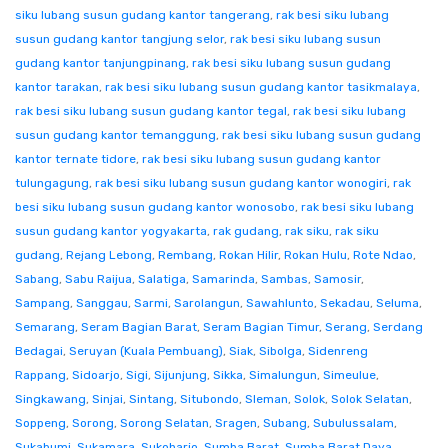
siku lubang susun gudang kantor tangerang
,
rak besi siku lubang
susun gudang kantor tangjung selor
,
rak besi siku lubang susun
gudang kantor tanjungpinang
,
rak besi siku lubang susun gudang
kantor tarakan
,
rak besi siku lubang susun gudang kantor tasikmalaya
,
rak besi siku lubang susun gudang kantor tegal
,
rak besi siku lubang
susun gudang kantor temanggung
,
rak besi siku lubang susun gudang
kantor ternate tidore
,
rak besi siku lubang susun gudang kantor
tulungagung
,
rak besi siku lubang susun gudang kantor wonogiri
,
rak
besi siku lubang susun gudang kantor wonosobo
,
rak besi siku lubang
susun gudang kantor yogyakarta
,
rak gudang
,
rak siku
,
rak siku
gudang
,
Rejang Lebong
,
Rembang
,
Rokan Hilir
,
Rokan Hulu
,
Rote Ndao
,
Sabang
,
Sabu Raijua
,
Salatiga
,
Samarinda
,
Sambas
,
Samosir
,
Sampang
,
Sanggau
,
Sarmi
,
Sarolangun
,
Sawahlunto
,
Sekadau
,
Seluma
,
Semarang
,
Seram Bagian Barat
,
Seram Bagian Timur
,
Serang
,
Serdang
Bedagai
,
Seruyan (Kuala Pembuang)
,
Siak
,
Sibolga
,
Sidenreng
Rappang
,
Sidoarjo
,
Sigi
,
Sijunjung
,
Sikka
,
Simalungun
,
Simeulue
,
Singkawang
,
Sinjai
,
Sintang
,
Situbondo
,
Sleman
,
Solok
,
Solok Selatan
,
Soppeng
,
Sorong
,
Sorong Selatan
,
Sragen
,
Subang
,
Subulussalam
,
Sukabumi
,
Sukamara
,
Sukoharjo
,
Sumba Barat
,
Sumba Barat Daya
,