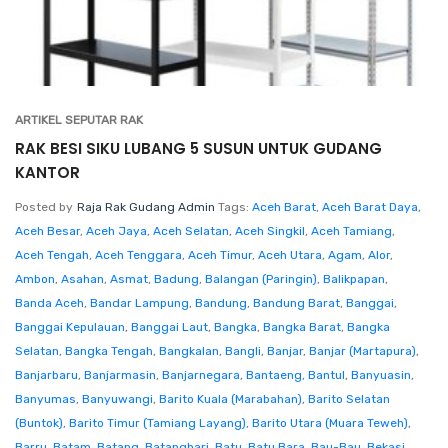
ARTIKEL SEPUTAR RAK
RAK BESI SIKU LUBANG 5 SUSUN UNTUK GUDANG
KANTOR
Posted by
Raja Rak Gudang Admin
Tags:
Aceh Barat
,
Aceh Barat Daya
,
Aceh Besar
,
Aceh Jaya
,
Aceh Selatan
,
Aceh Singkil
,
Aceh Tamiang
,
Aceh Tengah
,
Aceh Tenggara
,
Aceh Timur
,
Aceh Utara
,
Agam
,
Alor
,
Ambon
,
Asahan
,
Asmat
,
Badung
,
Balangan (Paringin)
,
Balikpapan
,
Banda Aceh
,
Bandar Lampung
,
Bandung
,
Bandung Barat
,
Banggai
,
Banggai Kepulauan
,
Banggai Laut
,
Bangka
,
Bangka Barat
,
Bangka
Selatan
,
Bangka Tengah
,
Bangkalan
,
Bangli
,
Banjar
,
Banjar (Martapura)
,
Banjarbaru
,
Banjarmasin
,
Banjarnegara
,
Bantaeng
,
Bantul
,
Banyuasin
,
Banyumas
,
Banyuwangi
,
Barito Kuala (Marabahan)
,
Barito Selatan
(Buntok)
,
Barito Timur (Tamiang Layang)
,
Barito Utara (Muara Teweh)
,
Barru
,
Batam
,
Batang
,
Batanghari
,
Batu
,
Batu Bara
,
Bau-Bau
,
Bekasi
,