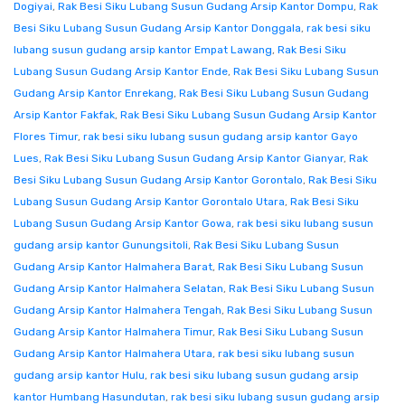
Dogiyai
,
Rak Besi Siku Lubang Susun Gudang Arsip Kantor Dompu
,
Rak
Besi Siku Lubang Susun Gudang Arsip Kantor Donggala
,
rak besi siku
lubang susun gudang arsip kantor Empat Lawang
,
Rak Besi Siku
Lubang Susun Gudang Arsip Kantor Ende
,
Rak Besi Siku Lubang Susun
Gudang Arsip Kantor Enrekang
,
Rak Besi Siku Lubang Susun Gudang
Arsip Kantor Fakfak
,
Rak Besi Siku Lubang Susun Gudang Arsip Kantor
Flores Timur
,
rak besi siku lubang susun gudang arsip kantor Gayo
Lues
,
Rak Besi Siku Lubang Susun Gudang Arsip Kantor Gianyar
,
Rak
Besi Siku Lubang Susun Gudang Arsip Kantor Gorontalo
,
Rak Besi Siku
Lubang Susun Gudang Arsip Kantor Gorontalo Utara
,
Rak Besi Siku
Lubang Susun Gudang Arsip Kantor Gowa
,
rak besi siku lubang susun
gudang arsip kantor Gunungsitoli
,
Rak Besi Siku Lubang Susun
Gudang Arsip Kantor Halmahera Barat
,
Rak Besi Siku Lubang Susun
Gudang Arsip Kantor Halmahera Selatan
,
Rak Besi Siku Lubang Susun
Gudang Arsip Kantor Halmahera Tengah
,
Rak Besi Siku Lubang Susun
Gudang Arsip Kantor Halmahera Timur
,
Rak Besi Siku Lubang Susun
Gudang Arsip Kantor Halmahera Utara
,
rak besi siku lubang susun
gudang arsip kantor Hulu
,
rak besi siku lubang susun gudang arsip
kantor Humbang Hasundutan
,
rak besi siku lubang susun gudang arsip