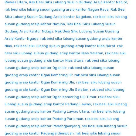
Rawas Utara
,
Rak Besi Siku Lubang Susun Gudang Arsip Kantor Nabire
,
rak besi siku lubang susun gudang arsip kantor Nagan Raya
,
Rak Besi
Siku Lubang Susun Gudang Arsip Kantor Nagekeo
,
rak besi siku lubang
susun gudang arsip kantor Natuna
,
Rak Besi Siku Lubang Susun
Gudang Arsip Kantor Nduga
,
Rak Besi Siku Lubang Susun Gudang
Arsip Kantor Ngada
,
rak besi siku lubang susun gudang arsip kantor
Nias
,
rak besi siku lubang susun gudang arsip kantor Nias Barat
,
rak
besi siku lubang susun gudang arsip kantor Nias Selatan
,
rak besi siku
lubang susun gudang arsip kantor Nias Utara
,
rak besi siku lubang
susun gudang arsip kantor Ogan Ilir
,
rak besi siku lubang susun
gudang arsip kantor Ogan Komering Ilir
,
rak besi siku lubang susun
gudang arsip kantor Ogan Komering Ulu
,
rak besi siku lubang susun
gudang arsip kantor Ogan Komering Ulu Selatan
,
rak besi siku lubang
susun gudang arsip kantor Ogan Komering Ulu Timur
,
rak besi siku
lubang susun gudang arsip kantor Padang Lawas
,
rak besi siku lubang
susun gudang arsip kantor Padang Lawas Utara
,
rak besi siku lubang
susun gudang arsip kantor Padang Pariaman
,
rak besi siku lubang
susun gudang arsip kantor Padangpanjang
,
rak besi siku lubang susun
gudang arsip kantor Padangsidempuan
,
rak besi siku lubang susun