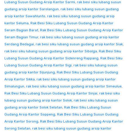
Lubang Susun Gudang Arsip Kantor Sarmi
,
rak besi siku lubang susun
gudang arsip kantor Sarolangun
,
rak besi siku lubang susun gudang
arsip kantor Sawahlunto
,
rak besi siku lubang susun gudang arsip
kantor Seluma
,
Rak Besi Siku Lubang Susun Gudang Arsip Kantor
Seram Bagian Barat
,
Rak Besi Siku Lubang Susun Gudang Arsip Kantor
Seram Bagian Timur
,
rak besi siku lubang susun gudang arsip kantor
Serdang Bedagai
,
rak besi siku lubang susun gudang arsip kantor Siak
,
rak besi siku lubang susun gudang arsip kantor Sibolga
,
Rak Besi Siku
Lubang Susun Gudang Arsip Kantor Sidenreng Rappang
,
Rak Besi Siku
Lubang Susun Gudang Arsip Kantor Sigi
,
rak besi siku lubang susun
gudang arsip kantor Sijunjung
,
Rak Besi Siku Lubang Susun Gudang
Arsip Kantor Sikka
,
rak besi siku lubang susun gudang arsip kantor
Simalungun
,
rak besi siku lubang susun gudang arsip kantor Simeulue
,
Rak Besi Siku Lubang Susun Gudang Arsip Kantor Sinjai
,
rak besi siku
lubang susun gudang arsip kantor Solok
,
rak besi siku lubang susun
gudang arsip kantor Solok Selatan
,
Rak Besi Siku Lubang Susun
Gudang Arsip Kantor Soppeng
,
Rak Besi Siku Lubang Susun Gudang
Arsip Kantor Sorong
,
Rak Besi Siku Lubang Susun Gudang Arsip Kantor
Sorong Selatan
,
rak besi siku lubang susun gudang arsip kantor