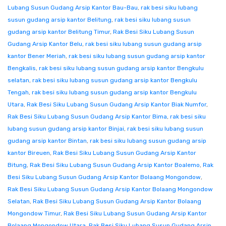
Lubang Susun Gudang Arsip Kantor Bau-Bau
,
rak besi siku lubang
susun gudang arsip kantor Belitung
,
rak besi siku lubang susun
gudang arsip kantor Belitung Timur
,
Rak Besi Siku Lubang Susun
Gudang Arsip Kantor Belu
,
rak besi siku lubang susun gudang arsip
kantor Bener Meriah
,
rak besi siku lubang susun gudang arsip kantor
Bengkalis
,
rak besi siku lubang susun gudang arsip kantor Bengkulu
selatan
,
rak besi siku lubang susun gudang arsip kantor Bengkulu
Tengah
,
rak besi siku lubang susun gudang arsip kantor Bengkulu
Utara
,
Rak Besi Siku Lubang Susun Gudang Arsip Kantor Biak Numfor
,
Rak Besi Siku Lubang Susun Gudang Arsip Kantor Bima
,
rak besi siku
lubang susun gudang arsip kantor Binjai
,
rak besi siku lubang susun
gudang arsip kantor Bintan
,
rak besi siku lubang susun gudang arsip
kantor Bireuen
,
Rak Besi Siku Lubang Susun Gudang Arsip Kantor
Bitung
,
Rak Besi Siku Lubang Susun Gudang Arsip Kantor Boalemo
,
Rak
Besi Siku Lubang Susun Gudang Arsip Kantor Bolaang Mongondow
,
Rak Besi Siku Lubang Susun Gudang Arsip Kantor Bolaang Mongondow
Selatan
,
Rak Besi Siku Lubang Susun Gudang Arsip Kantor Bolaang
Mongondow Timur
,
Rak Besi Siku Lubang Susun Gudang Arsip Kantor
Bolaang Mongondow Utara
,
Rak Besi Siku Lubang Susun Gudang Arsip