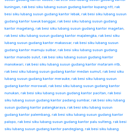
kuningan
,
rak besi siku lubang susun gudang kantor kupang ntt
,
rak
besi siku lubang susun gudang kantor lebak
,
rak besi siku lubang susun
gudang kantor luwuk banggai
,
rak besi siku lubang susun gudang
kantor magelang
,
rak besi siku lubang susun gudang kantor magetan
,
rak besi siku lubang susun gudang kantor majalengka
,
rak besi siku
lubang susun gudang kantor makassar
,
rak besi siku lubang susun
gudang kantor mamuju sulbar
,
rak besi siku lubang susun gudang
kantor manado sulut
,
rak besi siku lubang susun gudang kantor
manokwari
,
rak besi siku lubang susun gudang kantor mataram ntb
,
rak besi siku lubang susun gudang kantor medan sumut
,
rak besi siku
lubang susun gudang kantor merauke
,
rak besi siku lubang susun
gudang kantor morowali
,
rak besi siku lubang susun gudang kantor
nunukan
,
rak besi siku lubang susun gudang kantor pacitan
,
rak besi
siku lubang susun gudang kantor padang sumbar
,
rak besi siku lubang
susun gudang kantor palangkaraya
,
rak besi siku lubang susun
gudang kantor palembang
,
rak besi siku lubang susun gudang kantor
palopo
,
rak besi siku lubang susun gudang kantor palu sulteng
,
rak besi
siku lubang susun gudang kantor pandeglang
,
rak besi siku lubang