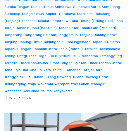
Sumba Tengah
,
Sumba Timur
,
Sumbawa
,
Sumbawa Barat
,
Sumedang
,
Sumenep
,
Sungaipenuh
,
Supiori
,
Surabaya
,
Surakarta
,
Tabalong
(Tanjung)
,
Tabanan
,
Takalar
,
Tambrauw
,
Tana Tidung (Tideng Pale)
,
Tana
Toraja
,
Tanah Bumbu (Batulicin)
,
Tanah Datar
,
Tanah Laut (Pelaihari)
,
Tangerang
,
Tangerang Selatan
,
Tanggamus
,
Tanjung Jabung Barat
,
Tanjung Jabung Timur
,
Tanjungbalai
,
Tanjungpinang
,
Tapanuli Selatan
,
Tapanuli Tengah
,
Tapanuli Utara
,
Tapin (Rantau)
,
Tarakan
,
Tasikmalaya
,
Tebing Tinggi
,
Tebo
,
Tegal
,
Teluk Bintuni
,
Teluk Wondama
,
Temanggung
,
Ternate
,
Tidore Kepulauan
,
Timor Tengah Selatan
,
Timor Tengah Utara
,
Toba
,
Tojo Una-Una
,
Tolikara
,
Tolitoli
,
Tomohon
,
Toraja Utara
,
Trenggalek
,
Tual
,
Tuban
,
Tulang Bawang
,
Tulang Bawang Barat
,
Tulungagung
,
Wajo
,
Wakatobi
,
Waropen
,
Way Kanan
,
Wonogiri
,
Wonosobo
,
Yahukimo
,
Yalimo
,
Yogyakarta
26 Juni 2024