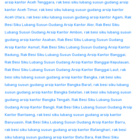
arsip kantor Aceh Tenggara
,
rak besi siku lubang susun gudang arsip
kantor Aceh Timur
,
rak besi siku lubang susun gudang arsip kantor
Aceh Utara
,
rak besi siku lubang susun gudang arsip kantor Agam
,
Rak
Besi Siku Lubang Susun Gudang Arsip Kantor Alor
,
Rak Besi Siku
Lubang Susun Gudang Arsip Kantor Ambon
,
rak besi siku lubang susun
gudang arsip kantor Asahan
,
Rak Besi Siku Lubang Susun Gudang
Arsip Kantor Asmat
,
Rak Besi Siku Lubang Susun Gudang Arsip Kantor
Badung
,
Rak Besi Siku Lubang Susun Gudang Arsip Kantor Banggai
,
Rak Besi Siku Lubang Susun Gudang Arsip Kantor Banggai Kepulauan
,
Rak Besi Siku Lubang Susun Gudang Arsip Kantor Banggai Laut
,
rak
besi siku lubang susun gudang arsip kantor Bangka
,
rak besi siku
lubang susun gudang arsip kantor Bangka Barat
,
rak besi siku lubang
susun gudang arsip kantor Bangka Selatan
,
rak besi siku lubang susun
gudang arsip kantor Bangka Tengah
,
Rak Besi Siku Lubang Susun
Gudang Arsip Kantor Bangli
,
Rak Besi Siku Lubang Susun Gudang Arsip
Kantor Bantaeng
,
rak besi siku lubang susun gudang arsip kantor
Banyuasin
,
Rak Besi Siku Lubang Susun Gudang Arsip Kantor Barru
,
rak besi siku lubang susun gudang arsip kantor Batanghari
,
rak besi
siku lubang susun gudang arsip kantor Batu Bara
,
Rak Besi Siku