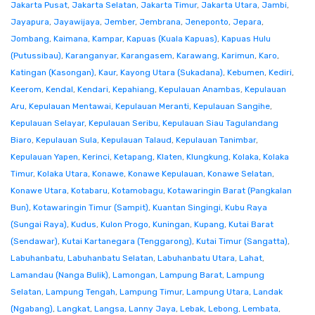
Jakarta Pusat
,
Jakarta Selatan
,
Jakarta Timur
,
Jakarta Utara
,
Jambi
,
Jayapura
,
Jayawijaya
,
Jember
,
Jembrana
,
Jeneponto
,
Jepara
,
Jombang
,
Kaimana
,
Kampar
,
Kapuas (Kuala Kapuas)
,
Kapuas Hulu
(Putussibau)
,
Karanganyar
,
Karangasem
,
Karawang
,
Karimun
,
Karo
,
Katingan (Kasongan)
,
Kaur
,
Kayong Utara (Sukadana)
,
Kebumen
,
Kediri
,
Keerom
,
Kendal
,
Kendari
,
Kepahiang
,
Kepulauan Anambas
,
Kepulauan
Aru
,
Kepulauan Mentawai
,
Kepulauan Meranti
,
Kepulauan Sangihe
,
Kepulauan Selayar
,
Kepulauan Seribu
,
Kepulauan Siau Tagulandang
Biaro
,
Kepulauan Sula
,
Kepulauan Talaud
,
Kepulauan Tanimbar
,
Kepulauan Yapen
,
Kerinci
,
Ketapang
,
Klaten
,
Klungkung
,
Kolaka
,
Kolaka
Timur
,
Kolaka Utara
,
Konawe
,
Konawe Kepulauan
,
Konawe Selatan
,
Konawe Utara
,
Kotabaru
,
Kotamobagu
,
Kotawaringin Barat (Pangkalan
Bun)
,
Kotawaringin Timur (Sampit)
,
Kuantan Singingi
,
Kubu Raya
(Sungai Raya)
,
Kudus
,
Kulon Progo
,
Kuningan
,
Kupang
,
Kutai Barat
(Sendawar)
,
Kutai Kartanegara (Tenggarong)
,
Kutai Timur (Sangatta)
,
Labuhanbatu
,
Labuhanbatu Selatan
,
Labuhanbatu Utara
,
Lahat
,
Lamandau (Nanga Bulik)
,
Lamongan
,
Lampung Barat
,
Lampung
Selatan
,
Lampung Tengah
,
Lampung Timur
,
Lampung Utara
,
Landak
(Ngabang)
,
Langkat
,
Langsa
,
Lanny Jaya
,
Lebak
,
Lebong
,
Lembata
,