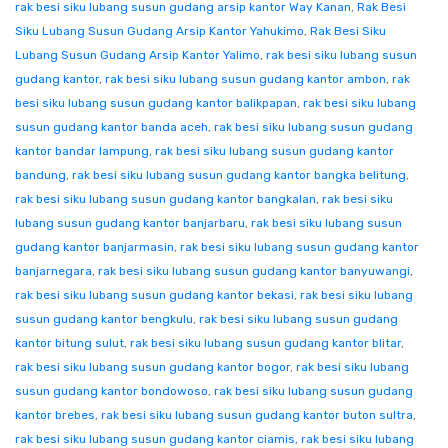
rak besi siku lubang susun gudang arsip kantor Way Kanan
,
Rak Besi
Siku Lubang Susun Gudang Arsip Kantor Yahukimo
,
Rak Besi Siku
Lubang Susun Gudang Arsip Kantor Yalimo
,
rak besi siku lubang susun
gudang kantor
,
rak besi siku lubang susun gudang kantor ambon
,
rak
besi siku lubang susun gudang kantor balikpapan
,
rak besi siku lubang
susun gudang kantor banda aceh
,
rak besi siku lubang susun gudang
kantor bandar lampung
,
rak besi siku lubang susun gudang kantor
bandung
,
rak besi siku lubang susun gudang kantor bangka belitung
,
rak besi siku lubang susun gudang kantor bangkalan
,
rak besi siku
lubang susun gudang kantor banjarbaru
,
rak besi siku lubang susun
gudang kantor banjarmasin
,
rak besi siku lubang susun gudang kantor
banjarnegara
,
rak besi siku lubang susun gudang kantor banyuwangi
,
rak besi siku lubang susun gudang kantor bekasi
,
rak besi siku lubang
susun gudang kantor bengkulu
,
rak besi siku lubang susun gudang
kantor bitung sulut
,
rak besi siku lubang susun gudang kantor blitar
,
rak besi siku lubang susun gudang kantor bogor
,
rak besi siku lubang
susun gudang kantor bondowoso
,
rak besi siku lubang susun gudang
kantor brebes
,
rak besi siku lubang susun gudang kantor buton sultra
,
rak besi siku lubang susun gudang kantor ciamis
,
rak besi siku lubang