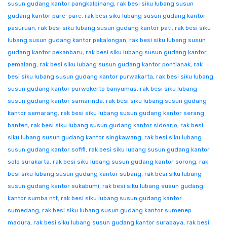
susun gudang kantor pangkalpinang
,
rak besi siku lubang susun
gudang kantor pare-pare
,
rak besi siku lubang susun gudang kantor
pasuruan
,
rak besi siku lubang susun gudang kantor pati
,
rak besi siku
lubang susun gudang kantor pekalongan
,
rak besi siku lubang susun
gudang kantor pekanbaru
,
rak besi siku lubang susun gudang kantor
pemalang
,
rak besi siku lubang susun gudang kantor pontianak
,
rak
besi siku lubang susun gudang kantor purwakarta
,
rak besi siku lubang
susun gudang kantor purwokerto banyumas
,
rak besi siku lubang
susun gudang kantor samarinda
,
rak besi siku lubang susun gudang
kantor semarang
,
rak besi siku lubang susun gudang kantor serang
banten
,
rak besi siku lubang susun gudang kantor sidoarjo
,
rak besi
siku lubang susun gudang kantor singkawang
,
rak besi siku lubang
susun gudang kantor sofifi
,
rak besi siku lubang susun gudang kantor
solo surakarta
,
rak besi siku lubang susun gudang kantor sorong
,
rak
besi siku lubang susun gudang kantor subang
,
rak besi siku lubang
susun gudang kantor sukabumi
,
rak besi siku lubang susun gudang
kantor sumba ntt
,
rak besi siku lubang susun gudang kantor
sumedang
,
rak besi siku lubang susun gudang kantor sumenep
madura
,
rak besi siku lubang susun gudang kantor surabaya
,
rak besi