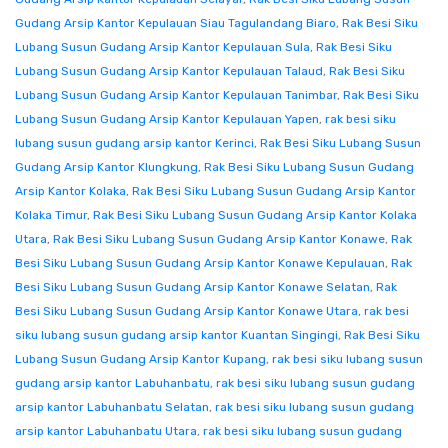
Gudang Arsip Kantor Kepulauan Siau Tagulandang Biaro
,
Rak Besi Siku
Lubang Susun Gudang Arsip Kantor Kepulauan Sula
,
Rak Besi Siku
Lubang Susun Gudang Arsip Kantor Kepulauan Talaud
,
Rak Besi Siku
Lubang Susun Gudang Arsip Kantor Kepulauan Tanimbar
,
Rak Besi Siku
Lubang Susun Gudang Arsip Kantor Kepulauan Yapen
,
rak besi siku
lubang susun gudang arsip kantor Kerinci
,
Rak Besi Siku Lubang Susun
Gudang Arsip Kantor Klungkung
,
Rak Besi Siku Lubang Susun Gudang
Arsip Kantor Kolaka
,
Rak Besi Siku Lubang Susun Gudang Arsip Kantor
Kolaka Timur
,
Rak Besi Siku Lubang Susun Gudang Arsip Kantor Kolaka
Utara
,
Rak Besi Siku Lubang Susun Gudang Arsip Kantor Konawe
,
Rak
Besi Siku Lubang Susun Gudang Arsip Kantor Konawe Kepulauan
,
Rak
Besi Siku Lubang Susun Gudang Arsip Kantor Konawe Selatan
,
Rak
Besi Siku Lubang Susun Gudang Arsip Kantor Konawe Utara
,
rak besi
siku lubang susun gudang arsip kantor Kuantan Singingi
,
Rak Besi Siku
Lubang Susun Gudang Arsip Kantor Kupang
,
rak besi siku lubang susun
gudang arsip kantor Labuhanbatu
,
rak besi siku lubang susun gudang
arsip kantor Labuhanbatu Selatan
,
rak besi siku lubang susun gudang
arsip kantor Labuhanbatu Utara
,
rak besi siku lubang susun gudang