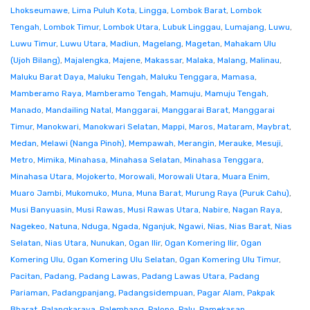
Lhokseumawe
,
Lima Puluh Kota
,
Lingga
,
Lombok Barat
,
Lombok
Tengah
,
Lombok Timur
,
Lombok Utara
,
Lubuk Linggau
,
Lumajang
,
Luwu
,
Luwu Timur
,
Luwu Utara
,
Madiun
,
Magelang
,
Magetan
,
Mahakam Ulu
(Ujoh Bilang)
,
Majalengka
,
Majene
,
Makassar
,
Malaka
,
Malang
,
Malinau
,
Maluku Barat Daya
,
Maluku Tengah
,
Maluku Tenggara
,
Mamasa
,
Mamberamo Raya
,
Mamberamo Tengah
,
Mamuju
,
Mamuju Tengah
,
Manado
,
Mandailing Natal
,
Manggarai
,
Manggarai Barat
,
Manggarai
Timur
,
Manokwari
,
Manokwari Selatan
,
Mappi
,
Maros
,
Mataram
,
Maybrat
,
Medan
,
Melawi (Nanga Pinoh)
,
Mempawah
,
Merangin
,
Merauke
,
Mesuji
,
Metro
,
Mimika
,
Minahasa
,
Minahasa Selatan
,
Minahasa Tenggara
,
Minahasa Utara
,
Mojokerto
,
Morowali
,
Morowali Utara
,
Muara Enim
,
Muaro Jambi
,
Mukomuko
,
Muna
,
Muna Barat
,
Murung Raya (Puruk Cahu)
,
Musi Banyuasin
,
Musi Rawas
,
Musi Rawas Utara
,
Nabire
,
Nagan Raya
,
Nagekeo
,
Natuna
,
Nduga
,
Ngada
,
Nganjuk
,
Ngawi
,
Nias
,
Nias Barat
,
Nias
Selatan
,
Nias Utara
,
Nunukan
,
Ogan Ilir
,
Ogan Komering Ilir
,
Ogan
Komering Ulu
,
Ogan Komering Ulu Selatan
,
Ogan Komering Ulu Timur
,
Pacitan
,
Padang
,
Padang Lawas
,
Padang Lawas Utara
,
Padang
Pariaman
,
Padangpanjang
,
Padangsidempuan
,
Pagar Alam
,
Pakpak
Bharat
,
Palangkaraya
,
Palembang
,
Palopo
,
Palu
,
Pamekasan
,