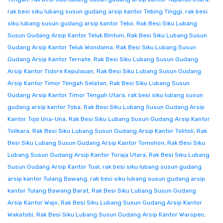
rak besi siku lubang susun gudang arsip kantor Tebing Tinggi
,
rak besi
siku lubang susun gudang arsip kantor Tebo
,
Rak Besi Siku Lubang
Susun Gudang Arsip Kantor Teluk Bintuni
,
Rak Besi Siku Lubang Susun
Gudang Arsip Kantor Teluk Wondama
,
Rak Besi Siku Lubang Susun
Gudang Arsip Kantor Ternate
,
Rak Besi Siku Lubang Susun Gudang
Arsip Kantor Tidore Kepulauan
,
Rak Besi Siku Lubang Susun Gudang
Arsip Kantor Timor Tengah Selatan
,
Rak Besi Siku Lubang Susun
Gudang Arsip Kantor Timor Tengah Utara
,
rak besi siku lubang susun
gudang arsip kantor Toba
,
Rak Besi Siku Lubang Susun Gudang Arsip
Kantor Tojo Una-Una
,
Rak Besi Siku Lubang Susun Gudang Arsip Kantor
Tolikara
,
Rak Besi Siku Lubang Susun Gudang Arsip Kantor Tolitoli
,
Rak
Besi Siku Lubang Susun Gudang Arsip Kantor Tomohon
,
Rak Besi Siku
Lubang Susun Gudang Arsip Kantor Toraja Utara
,
Rak Besi Siku Lubang
Susun Gudang Arsip Kantor Tual
,
rak besi siku lubang susun gudang
arsip kantor Tulang Bawang
,
rak besi siku lubang susun gudang arsip
kantor Tulang Bawang Barat
,
Rak Besi Siku Lubang Susun Gudang
Arsip Kantor Wajo
,
Rak Besi Siku Lubang Susun Gudang Arsip Kantor
Wakatobi
,
Rak Besi Siku Lubang Susun Gudang Arsip Kantor Waropen
,