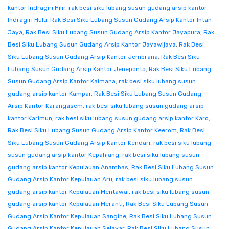
kantor Indragiri Hilir
,
rak besi siku lubang susun gudang arsip kantor
Indragiri Hulu
,
Rak Besi Siku Lubang Susun Gudang Arsip Kantor Intan
Jaya
,
Rak Besi Siku Lubang Susun Gudang Arsip Kantor Jayapura
,
Rak
Besi Siku Lubang Susun Gudang Arsip Kantor Jayawijaya
,
Rak Besi
Siku Lubang Susun Gudang Arsip Kantor Jembrana
,
Rak Besi Siku
Lubang Susun Gudang Arsip Kantor Jeneponto
,
Rak Besi Siku Lubang
Susun Gudang Arsip Kantor Kaimana
,
rak besi siku lubang susun
gudang arsip kantor Kampar
,
Rak Besi Siku Lubang Susun Gudang
Arsip Kantor Karangasem
,
rak besi siku lubang susun gudang arsip
kantor Karimun
,
rak besi siku lubang susun gudang arsip kantor Karo
,
Rak Besi Siku Lubang Susun Gudang Arsip Kantor Keerom
,
Rak Besi
Siku Lubang Susun Gudang Arsip Kantor Kendari
,
rak besi siku lubang
susun gudang arsip kantor Kepahiang
,
rak besi siku lubang susun
gudang arsip kantor Kepulauan Anambas
,
Rak Besi Siku Lubang Susun
Gudang Arsip Kantor Kepulauan Aru
,
rak besi siku lubang susun
gudang arsip kantor Kepulauan Mentawai
,
rak besi siku lubang susun
gudang arsip kantor Kepulauan Meranti
,
Rak Besi Siku Lubang Susun
Gudang Arsip Kantor Kepulauan Sangihe
,
Rak Besi Siku Lubang Susun
Gudang Arsip Kantor Kepulauan Selayar
,
Rak Besi Siku Lubang Susun