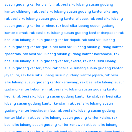
susun gudang kantor cianjur
,
rak besi siku lubang susun gudang
kantor cibinong
,
rak besi siku lubang susun gudang kantor cikarang
,
rak besi siku lubang susun gudang kantor cilacap
,
rak besi siku lubang
susun gudang kantor cirebon
,
rak besi siku lubang susun gudang
kantor demak
,
rak besi siku lubang susun gudang kantor denpasar
,
rak
besi siku lubang susun gudang kantor depok
,
rak besi siku lubang
susun gudang kantor garut
,
rak besi siku lubang susun gudang kantor
gorontalo
,
rak besi siku lubang susun gudang kantor indramayu
,
rak
besi siku lubang susun gudang kantor jakarta
,
rak besi siku lubang
susun gudang kantor jambi
,
rak besi siku lubang susun gudang kantor
jayapura
,
rak besi siku lubang susun gudang kantor jepara
,
rak besi
siku lubang susun gudang kantor karawang
,
rak besi siku lubang susun
gudang kantor kebumen
,
rak besi siku lubang susun gudang kantor
kediri
,
rak besi siku lubang susun gudang kantor kendal
,
rak besi siku
lubang susun gudang kantor kendari
,
rak besi siku lubang susun
gudang kantor kepulauan riau
,
rak besi siku lubang susun gudang
kantor klaten
,
rak besi siku lubang susun gudang kantor kolaka
,
rak
besi siku lubang susun gudang kantor konawe
,
rak besi siku lubang
susun gudang kantor kudus
,
rak besi siku lubang susun gudang kantor