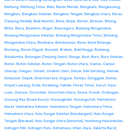
Belitung
,
Belitung Timur
,
Belu
,
Bener Meriah
,
Bengkalis
,
Bengkayang
,
Bengkulu
,
Bengkulu Selatan
,
Bengkulu Tengah
,
Bengkulu Utara
,
Berau
(Tanjung Redeb)
,
Biak Numfor
,
Bima
,
Binjai
,
Bintan
,
Bireuen
,
Bitung
,
Blitar
,
Blora
,
Boalemo
,
Bogor
,
Bojonegoro
,
Bolaang Mongondow
,
Bolaang Mongondow Selatan
,
Bolaang Mongondow Timur
,
Bolaang
Mongondow Utara
,
Bombana
,
Bondowoso
,
Bone
,
Bone Bolango
,
Bontang
,
Boven Digoel
,
Boyolali
,
Brebes
,
Bukittinggi
,
Buleleng
,
Bulukumba
,
Bulungan (Tanjung Selor)
,
Bungo
,
Buol
,
Buru
,
Buru Selatan
,
Buton
,
Buton Selatan
,
Buton Tengah
,
Buton Utara
,
Ciamis
,
Cianjur
,
Cilacap
,
Cilegon
,
Cimahi
,
Cirebon
,
Dairi
,
Deiyai
,
Deli Serdang
,
Demak
,
Denpasar
,
Depok
,
Dharmasraya
,
Dogiyai
,
Dompu
,
Donggala
,
Dumai
,
Empat Lawang
,
Ende
,
Enrekang
,
Fakfak
,
Flores Timur
,
Garut
,
Gayo
Lues
,
Gianyar
,
Gorontalo
,
Gorontalo Utara
,
Gowa
,
Gresik
,
Grobogan
,
Gunung Mas (Kuala Kurun)
,
Gunungkidul
,
Gunungsitoli
,
Halmahera
Barat
,
Halmahera Selatan
,
Halmahera Tengah
,
Halmahera Timur
,
Halmahera Utara
,
Hulu Sungai Selatan (Kandangan)
,
Hulu Sungai
Tengah (Barabai)
,
Hulu Sungai Utara (Amuntai)
,
Humbang Hasundutan
,
Indragiri Hilir
,
Indragiri Hulu
,
Indramayu
,
Intan Jaya
,
Jakarta Barat
,