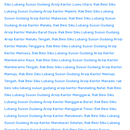
Siku Lubang Susun Gudang Arsip Kantor Luwu Utara
,
Rak Besi Siku
Lubang Susun Gudang Arsip Kantor Majene
,
Rak Besi Siku Lubang
Susun Gudang Arsip Kantor Makassar
,
Rak Besi Siku Lubang Susun
Gudang Arsip Kantor Malaka
,
Rak Besi Siku Lubang Susun Gudang
Arsip Kantor Maluku Barat Daya
,
Rak Besi Siku Lubang Susun Gudang
Arsip Kantor Maluku Tengah
,
Rak Besi Siku Lubang Susun Gudang Arsip
Kantor Maluku Tenggara
,
Rak Besi Siku Lubang Susun Gudang Arsip
Kantor Mamasa
,
Rak Besi Siku Lubang Susun Gudang Arsip Kantor
Mamberamo Raya
,
Rak Besi Siku Lubang Susun Gudang Arsip Kantor
Mamberamo Tengah
,
Rak Besi Siku Lubang Susun Gudang Arsip Kantor
Mamuju
,
Rak Besi Siku Lubang Susun Gudang Arsip Kantor Mamuju
Tengah
,
Rak Besi Siku Lubang Susun Gudang Arsip Kantor Manado
,
rak
besi siku lubang susun gudang arsip kantor Mandailing Natal
,
Rak Besi
Siku Lubang Susun Gudang Arsip Kantor Manggarai
,
Rak Besi Siku
Lubang Susun Gudang Arsip Kantor Manggarai Barat
,
Rak Besi Siku
Lubang Susun Gudang Arsip Kantor Manggarai Timur
,
Rak Besi Siku
Lubang Susun Gudang Arsip Kantor Manokwari
,
Rak Besi Siku Lubang
Susun Gudang Arsip Kantor Manokwari Selatan
,
Rak Besi Siku Lubang
Susun Gudang Arsip Kantor Mappi
,
Rak Besi Siku Lubang Susun