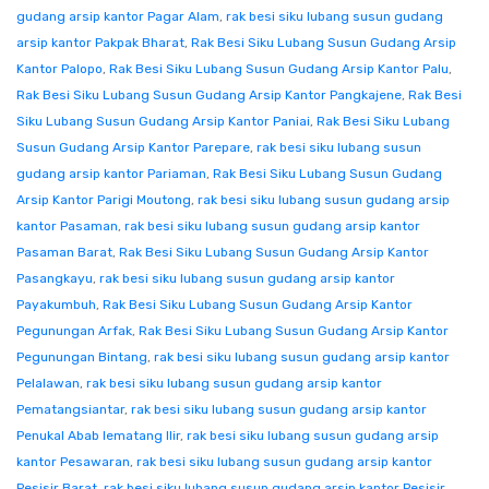
gudang arsip kantor Pagar Alam
,
rak besi siku lubang susun gudang
arsip kantor Pakpak Bharat
,
Rak Besi Siku Lubang Susun Gudang Arsip
Kantor Palopo
,
Rak Besi Siku Lubang Susun Gudang Arsip Kantor Palu
,
Rak Besi Siku Lubang Susun Gudang Arsip Kantor Pangkajene
,
Rak Besi
Siku Lubang Susun Gudang Arsip Kantor Paniai
,
Rak Besi Siku Lubang
Susun Gudang Arsip Kantor Parepare
,
rak besi siku lubang susun
gudang arsip kantor Pariaman
,
Rak Besi Siku Lubang Susun Gudang
Arsip Kantor Parigi Moutong
,
rak besi siku lubang susun gudang arsip
kantor Pasaman
,
rak besi siku lubang susun gudang arsip kantor
Pasaman Barat
,
Rak Besi Siku Lubang Susun Gudang Arsip Kantor
Pasangkayu
,
rak besi siku lubang susun gudang arsip kantor
Payakumbuh
,
Rak Besi Siku Lubang Susun Gudang Arsip Kantor
Pegunungan Arfak
,
Rak Besi Siku Lubang Susun Gudang Arsip Kantor
Pegunungan Bintang
,
rak besi siku lubang susun gudang arsip kantor
Pelalawan
,
rak besi siku lubang susun gudang arsip kantor
Pematangsiantar
,
rak besi siku lubang susun gudang arsip kantor
Penukal Abab lematang Ilir
,
rak besi siku lubang susun gudang arsip
kantor Pesawaran
,
rak besi siku lubang susun gudang arsip kantor
Pesisir Barat
,
rak besi siku lubang susun gudang arsip kantor Pesisir