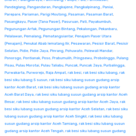
Pandeglang
,
Pangandaran
,
Pangkajene
,
Pangkalpinang.
,
Paniai
,
Parepare
,
Pariaman
,
Parigi Moutong
,
Pasaman
,
Pasaman Barat
,
Pasangkayu
,
Paser (Tana Paser)
,
Pasuruan
,
Pati
,
Payakumbuh
,
Pegunungan Arfak
,
Pegunungan Bintang
,
Pekalongan
,
Pekanbaru
,
Pelalawan
,
Pemalang
,
Pematangsiantar
,
Penajam Paser Utara
(Penajam)
,
Penukal Abab lematang Ilir
,
Pesawaran
,
Pesisir Barat
,
Pesisir
Selatan
,
Pidie
,
Pidie Jaya
,
Pinrang
,
Pohuwato
,
Polewali Mandar
,
Ponorogo
,
Pontianak
,
Poso
,
Prabumulih
,
Pringsewu
,
Probolinggo
,
Pulang
Pisau
,
Pulau Morotai
,
Pulau Taliabu
,
Puncak
,
Puncak Jaya
,
Purbalingga
,
Purwakarta
,
Purworejo
,
Raja Ampat
,
rak besi
,
rak besi siku lubang
,
rak
besi siku lubang 5 susun
,
rak besi siku lubang susun gudang arsip
kantor Aceh Barat
,
rak besi siku lubang susun gudang arsip kantor
Aceh Barat Daya
,
rak besi siku lubang susun gudang arsip kantor Aceh
Besar
,
rak besi siku lubang susun gudang arsip kantor Aceh Jaya
,
rak
besi siku lubang susun gudang arsip kantor Aceh Selatan
,
rak besi siku
lubang susun gudang arsip kantor Aceh Singkil
,
rak besi siku lubang
susun gudang arsip kantor Aceh Tamiang
,
rak besi siku lubang susun
gudang arsip kantor Aceh Tengah
,
rak besi siku lubang susun gudang