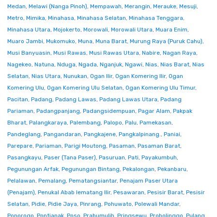
Medan
,
Melawi (Nanga Pinoh)
,
Mempawah
,
Merangin
,
Merauke
,
Mesuji
,
Metro
,
Mimika
,
Minahasa
,
Minahasa Selatan
,
Minahasa Tenggara
,
Minahasa Utara
,
Mojokerto
,
Morowali
,
Morowali Utara
,
Muara Enim
,
Muaro Jambi
,
Mukomuko
,
Muna
,
Muna Barat
,
Murung Raya (Puruk Cahu)
,
Musi Banyuasin
,
Musi Rawas
,
Musi Rawas Utara
,
Nabire
,
Nagan Raya
,
Nagekeo
,
Natuna
,
Nduga
,
Ngada
,
Nganjuk
,
Ngawi
,
Nias
,
Nias Barat
,
Nias
Selatan
,
Nias Utara
,
Nunukan
,
Ogan Ilir
,
Ogan Komering Ilir
,
Ogan
Komering Ulu
,
Ogan Komering Ulu Selatan
,
Ogan Komering Ulu Timur
,
Pacitan
,
Padang
,
Padang Lawas
,
Padang Lawas Utara
,
Padang
Pariaman
,
Padangpanjang
,
Padangsidempuan
,
Pagar Alam
,
Pakpak
Bharat
,
Palangkaraya
,
Palembang
,
Palopo
,
Palu
,
Pamekasan
,
Pandeglang
,
Pangandaran
,
Pangkajene
,
Pangkalpinang.
,
Paniai
,
Parepare
,
Pariaman
,
Parigi Moutong
,
Pasaman
,
Pasaman Barat
,
Pasangkayu
,
Paser (Tana Paser)
,
Pasuruan
,
Pati
,
Payakumbuh
,
Pegunungan Arfak
,
Pegunungan Bintang
,
Pekalongan
,
Pekanbaru
,
Pelalawan
,
Pemalang
,
Pematangsiantar
,
Penajam Paser Utara
(Penajam)
,
Penukal Abab lematang Ilir
,
Pesawaran
,
Pesisir Barat
,
Pesisir
Selatan
,
Pidie
,
Pidie Jaya
,
Pinrang
,
Pohuwato
,
Polewali Mandar
,
Ponorogo
,
Pontianak
,
Poso
,
Prabumulih
,
Pringsewu
,
Probolinggo
,
Pulang