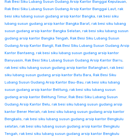
Rak Besi Siku Lubang Susun Gudang Arsip Kantor Banggai Kepulauan
,
Rak Besi Siku Lubang Susun Gudang Arsip Kantor Banggai Laut
,
rak
besi siku lubang susun gudang arsip kantor Bangka
,
rak besi siku
lubang susun gudang arsip kantor Bangka Barat
,
rak besi siku lubang
susun gudang arsip kantor Bangka Selatan
,
rak besi siku lubang susun
gudang arsip kantor Bangka Tengah
,
Rak Besi Siku Lubang Susun
Gudang Arsip Kantor Bangli
,
Rak Besi Siku Lubang Susun Gudang Arsip
Kantor Bantaeng
,
rak besi siku lubang susun gudang arsip kantor
Banyuasin
,
Rak Besi Siku Lubang Susun Gudang Arsip Kantor Barru
,
rak besi siku lubang susun gudang arsip kantor Batanghari
,
rak besi
siku lubang susun gudang arsip kantor Batu Bara
,
Rak Besi Siku
Lubang Susun Gudang Arsip Kantor Bau-Bau
,
rak besi siku lubang
susun gudang arsip kantor Belitung
,
rak besi siku lubang susun
gudang arsip kantor Belitung Timur
,
Rak Besi Siku Lubang Susun
Gudang Arsip Kantor Belu
,
rak besi siku lubang susun gudang arsip
kantor Bener Meriah
,
rak besi siku lubang susun gudang arsip kantor
Bengkalis
,
rak besi siku lubang susun gudang arsip kantor Bengkulu
selatan
,
rak besi siku lubang susun gudang arsip kantor Bengkulu
Tengah
,
rak besi siku lubang susun gudang arsip kantor Bengkulu