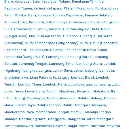
Biaro
,
Kepulauan Sula
,
Kepulauan Talaud
,
Kepulauan Tanimbar
,
Kepulauan Yapen
,
Kerinci
,
Ketapang
,
Klaten
,
Klungkung
,
Kolaka
,
Kolaka
Timur
,
Kolaka Utara
,
Konawe
,
Konawe Kepulauan
,
Konawe Selatan
,
Konawe Utara
,
Kotabaru
,
Kotamobagu
,
Kotawaringin Barat (Pangkalan
Bun)
,
Kotawaringin Timur (Sampit)
,
Kuantan Singingi
,
Kubu Raya
(Sungai Raya)
,
Kudus
,
Kulon Progo
,
Kuningan
,
Kupang
,
Kutai Barat
(Sendawar)
,
Kutai Kartanegara (Tenggarong)
,
Kutai Timur (Sangatta)
,
Labuhanbatu
,
Labuhanbatu Selatan
,
Labuhanbatu Utara
,
Lahat
,
Lamandau (Nanga Bulik)
,
Lamongan
,
Lampung Barat
,
Lampung
Selatan
,
Lampung Tengah
,
Lampung Timur
,
Lampung Utara
,
Landak
(Ngabang)
,
Langkat
,
Langsa
,
Lanny Jaya
,
Lebak
,
Lebong
,
Lembata
,
Lhokseumawe
,
Lima Puluh Kota
,
Lingga
,
Lombok Barat
,
Lombok
Tengah
,
Lombok Timur
,
Lombok Utara
,
Lubuk Linggau
,
Lumajang
,
Luwu
,
Luwu Timur
,
Luwu Utara
,
Madiun
,
Magelang
,
Magetan
,
Mahakam Ulu
(Ujoh Bilang)
,
Majalengka
,
Majene
,
Makassar
,
Malaka
,
Malang
,
Malinau
,
Maluku Barat Daya
,
Maluku Tengah
,
Maluku Tenggara
,
Mamasa
,
Mamberamo Raya
,
Mamberamo Tengah
,
Mamuju
,
Mamuju Tengah
,
Manado
,
Mandailing Natal
,
Manggarai
,
Manggarai Barat
,
Manggarai
Timur
,
Manokwari
,
Manokwari Selatan
,
Mappi
,
Maros
,
Mataram
,
Maybrat
,