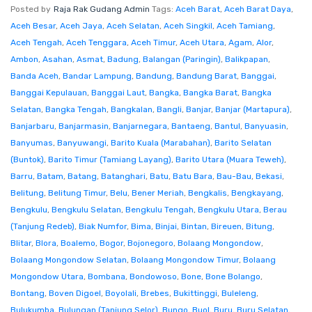
Posted by
Raja Rak Gudang Admin
Tags:
Aceh Barat
,
Aceh Barat Daya
,
Aceh Besar
,
Aceh Jaya
,
Aceh Selatan
,
Aceh Singkil
,
Aceh Tamiang
,
Aceh Tengah
,
Aceh Tenggara
,
Aceh Timur
,
Aceh Utara
,
Agam
,
Alor
,
Ambon
,
Asahan
,
Asmat
,
Badung
,
Balangan (Paringin)
,
Balikpapan
,
Banda Aceh
,
Bandar Lampung
,
Bandung
,
Bandung Barat
,
Banggai
,
Banggai Kepulauan
,
Banggai Laut
,
Bangka
,
Bangka Barat
,
Bangka
Selatan
,
Bangka Tengah
,
Bangkalan
,
Bangli
,
Banjar
,
Banjar (Martapura)
,
Banjarbaru
,
Banjarmasin
,
Banjarnegara
,
Bantaeng
,
Bantul
,
Banyuasin
,
Banyumas
,
Banyuwangi
,
Barito Kuala (Marabahan)
,
Barito Selatan
(Buntok)
,
Barito Timur (Tamiang Layang)
,
Barito Utara (Muara Teweh)
,
Barru
,
Batam
,
Batang
,
Batanghari
,
Batu
,
Batu Bara
,
Bau-Bau
,
Bekasi
,
Belitung
,
Belitung Timur
,
Belu
,
Bener Meriah
,
Bengkalis
,
Bengkayang
,
Bengkulu
,
Bengkulu Selatan
,
Bengkulu Tengah
,
Bengkulu Utara
,
Berau
(Tanjung Redeb)
,
Biak Numfor
,
Bima
,
Binjai
,
Bintan
,
Bireuen
,
Bitung
,
Blitar
,
Blora
,
Boalemo
,
Bogor
,
Bojonegoro
,
Bolaang Mongondow
,
Bolaang Mongondow Selatan
,
Bolaang Mongondow Timur
,
Bolaang
Mongondow Utara
,
Bombana
,
Bondowoso
,
Bone
,
Bone Bolango
,
Bontang
,
Boven Digoel
,
Boyolali
,
Brebes
,
Bukittinggi
,
Buleleng
,
Bulukumba
,
Bulungan (Tanjung Selor)
,
Bungo
,
Buol
,
Buru
,
Buru Selatan
,