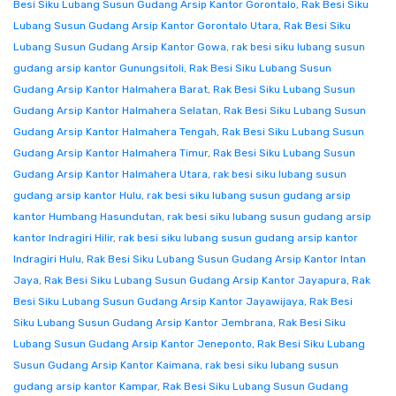
Besi Siku Lubang Susun Gudang Arsip Kantor Gorontalo
,
Rak Besi Siku
Lubang Susun Gudang Arsip Kantor Gorontalo Utara
,
Rak Besi Siku
Lubang Susun Gudang Arsip Kantor Gowa
,
rak besi siku lubang susun
gudang arsip kantor Gunungsitoli
,
Rak Besi Siku Lubang Susun
Gudang Arsip Kantor Halmahera Barat
,
Rak Besi Siku Lubang Susun
Gudang Arsip Kantor Halmahera Selatan
,
Rak Besi Siku Lubang Susun
Gudang Arsip Kantor Halmahera Tengah
,
Rak Besi Siku Lubang Susun
Gudang Arsip Kantor Halmahera Timur
,
Rak Besi Siku Lubang Susun
Gudang Arsip Kantor Halmahera Utara
,
rak besi siku lubang susun
gudang arsip kantor Hulu
,
rak besi siku lubang susun gudang arsip
kantor Humbang Hasundutan
,
rak besi siku lubang susun gudang arsip
kantor Indragiri Hilir
,
rak besi siku lubang susun gudang arsip kantor
Indragiri Hulu
,
Rak Besi Siku Lubang Susun Gudang Arsip Kantor Intan
Jaya
,
Rak Besi Siku Lubang Susun Gudang Arsip Kantor Jayapura
,
Rak
Besi Siku Lubang Susun Gudang Arsip Kantor Jayawijaya
,
Rak Besi
Siku Lubang Susun Gudang Arsip Kantor Jembrana
,
Rak Besi Siku
Lubang Susun Gudang Arsip Kantor Jeneponto
,
Rak Besi Siku Lubang
Susun Gudang Arsip Kantor Kaimana
,
rak besi siku lubang susun
gudang arsip kantor Kampar
,
Rak Besi Siku Lubang Susun Gudang