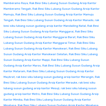
Mamberamo Raya
,
Rak Besi Siku Lubang Susun Gudang Arsip Kantor
Mamberamo Tengah
,
Rak Besi Siku Lubang Susun Gudang Arsip Kantor
Mamuju
,
Rak Besi Siku Lubang Susun Gudang Arsip Kantor Mamuju
Tengah
,
Rak Besi Siku Lubang Susun Gudang Arsip Kantor Manado
,
rak
besi siku lubang susun gudang arsip kantor Mandailing Natal
,
Rak Besi
Siku Lubang Susun Gudang Arsip Kantor Manggarai
,
Rak Besi Siku
Lubang Susun Gudang Arsip Kantor Manggarai Barat
,
Rak Besi Siku
Lubang Susun Gudang Arsip Kantor Manggarai Timur
,
Rak Besi Siku
Lubang Susun Gudang Arsip Kantor Manokwari
,
Rak Besi Siku Lubang
Susun Gudang Arsip Kantor Manokwari Selatan
,
Rak Besi Siku Lubang
Susun Gudang Arsip Kantor Mappi
,
Rak Besi Siku Lubang Susun
Gudang Arsip Kantor Maros
,
Rak Besi Siku Lubang Susun Gudang Arsip
Kantor Mataram
,
Rak Besi Siku Lubang Susun Gudang Arsip Kantor
Maybrat
,
rak besi siku lubang susun gudang arsip kantor Merangin
,
Rak
Besi Siku Lubang Susun Gudang Arsip Kantor Merauke
,
rak besi siku
lubang susun gudang arsip kantor Mesuji
,
rak besi siku lubang susun
gudang arsip kantor Metro
,
Rak Besi Siku Lubang Susun Gudang Arsip
Kantor Mimika
,
Rak Besi Siku Lubang Susun Gudang Arsip Kantor
Minahasa
,
Rak Besi Siku Lubang Susun Gudang Arsip Kantor Minahasa