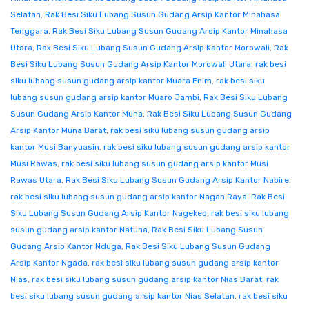
Selatan
,
Rak Besi Siku Lubang Susun Gudang Arsip Kantor Minahasa
Tenggara
,
Rak Besi Siku Lubang Susun Gudang Arsip Kantor Minahasa
Utara
,
Rak Besi Siku Lubang Susun Gudang Arsip Kantor Morowali
,
Rak
Besi Siku Lubang Susun Gudang Arsip Kantor Morowali Utara
,
rak besi
siku lubang susun gudang arsip kantor Muara Enim
,
rak besi siku
lubang susun gudang arsip kantor Muaro Jambi
,
Rak Besi Siku Lubang
Susun Gudang Arsip Kantor Muna
,
Rak Besi Siku Lubang Susun Gudang
Arsip Kantor Muna Barat
,
rak besi siku lubang susun gudang arsip
kantor Musi Banyuasin
,
rak besi siku lubang susun gudang arsip kantor
Musi Rawas
,
rak besi siku lubang susun gudang arsip kantor Musi
Rawas Utara
,
Rak Besi Siku Lubang Susun Gudang Arsip Kantor Nabire
,
rak besi siku lubang susun gudang arsip kantor Nagan Raya
,
Rak Besi
Siku Lubang Susun Gudang Arsip Kantor Nagekeo
,
rak besi siku lubang
susun gudang arsip kantor Natuna
,
Rak Besi Siku Lubang Susun
Gudang Arsip Kantor Nduga
,
Rak Besi Siku Lubang Susun Gudang
Arsip Kantor Ngada
,
rak besi siku lubang susun gudang arsip kantor
Nias
,
rak besi siku lubang susun gudang arsip kantor Nias Barat
,
rak
besi siku lubang susun gudang arsip kantor Nias Selatan
,
rak besi siku