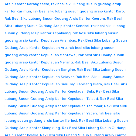
Arsip Kantor Karangasem
,
rak besi siku lubang susun gudang arsip
kantor Karimun
,
rak besi siku lubang susun gudang arsip kantor Karo
,
Rak Besi Siku Lubang Susun Gudang Arsip Kantor Keerom
,
Rak Besi
Siku Lubang Susun Gudang Arsip Kantor Kendari
,
rak besi siku lubang
susun gudang arsip kantor Kepahiang
,
rak besi siku lubang susun
gudang arsip kantor Kepulauan Anambas
,
Rak Besi Siku Lubang Susun
Gudang Arsip Kantor Kepulauan Aru
,
rak besi siku lubang susun
gudang arsip kantor Kepulauan Mentawai
,
rak besi siku lubang susun
gudang arsip kantor Kepulauan Meranti
,
Rak Besi Siku Lubang Susun
Gudang Arsip Kantor Kepulauan Sangihe
,
Rak Besi Siku Lubang Susun
Gudang Arsip Kantor Kepulauan Selayar
,
Rak Besi Siku Lubang Susun
Gudang Arsip Kantor Kepulauan Siau Tagulandang Biaro
,
Rak Besi Siku
Lubang Susun Gudang Arsip Kantor Kepulauan Sula
,
Rak Besi Siku
Lubang Susun Gudang Arsip Kantor Kepulauan Talaud
,
Rak Besi Siku
Lubang Susun Gudang Arsip Kantor Kepulauan Tanimbar
,
Rak Besi Siku
Lubang Susun Gudang Arsip Kantor Kepulauan Yapen
,
rak besi siku
lubang susun gudang arsip kantor Kerinci
,
Rak Besi Siku Lubang Susun
Gudang Arsip Kantor Klungkung
,
Rak Besi Siku Lubang Susun Gudang
Arsip Kantor Kolaka
,
Rak Besi Siku Lubang Susun Gudang Arsip Kantor