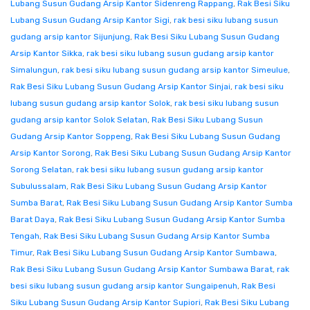
Lubang Susun Gudang Arsip Kantor Sidenreng Rappang
,
Rak Besi Siku
Lubang Susun Gudang Arsip Kantor Sigi
,
rak besi siku lubang susun
gudang arsip kantor Sijunjung
,
Rak Besi Siku Lubang Susun Gudang
Arsip Kantor Sikka
,
rak besi siku lubang susun gudang arsip kantor
Simalungun
,
rak besi siku lubang susun gudang arsip kantor Simeulue
,
Rak Besi Siku Lubang Susun Gudang Arsip Kantor Sinjai
,
rak besi siku
lubang susun gudang arsip kantor Solok
,
rak besi siku lubang susun
gudang arsip kantor Solok Selatan
,
Rak Besi Siku Lubang Susun
Gudang Arsip Kantor Soppeng
,
Rak Besi Siku Lubang Susun Gudang
Arsip Kantor Sorong
,
Rak Besi Siku Lubang Susun Gudang Arsip Kantor
Sorong Selatan
,
rak besi siku lubang susun gudang arsip kantor
Subulussalam
,
Rak Besi Siku Lubang Susun Gudang Arsip Kantor
Sumba Barat
,
Rak Besi Siku Lubang Susun Gudang Arsip Kantor Sumba
Barat Daya
,
Rak Besi Siku Lubang Susun Gudang Arsip Kantor Sumba
Tengah
,
Rak Besi Siku Lubang Susun Gudang Arsip Kantor Sumba
Timur
,
Rak Besi Siku Lubang Susun Gudang Arsip Kantor Sumbawa
,
Rak Besi Siku Lubang Susun Gudang Arsip Kantor Sumbawa Barat
,
rak
besi siku lubang susun gudang arsip kantor Sungaipenuh
,
Rak Besi
Siku Lubang Susun Gudang Arsip Kantor Supiori
,
Rak Besi Siku Lubang