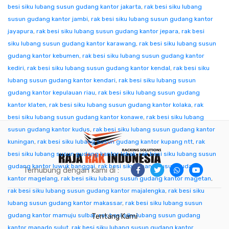
besi siku lubang susun gudang kantor jakarta
,
rak besi siku lubang
susun gudang kantor jambi
,
rak besi siku lubang susun gudang kantor
jayapura
,
rak besi siku lubang susun gudang kantor jepara
,
rak besi
siku lubang susun gudang kantor karawang
,
rak besi siku lubang susun
gudang kantor kebumen
,
rak besi siku lubang susun gudang kantor
kediri
,
rak besi siku lubang susun gudang kantor kendal
,
rak besi siku
lubang susun gudang kantor kendari
,
rak besi siku lubang susun
gudang kantor kepulauan riau
,
rak besi siku lubang susun gudang
kantor klaten
,
rak besi siku lubang susun gudang kantor kolaka
,
rak
besi siku lubang susun gudang kantor konawe
,
rak besi siku lubang
susun gudang kantor kudus
,
rak besi siku lubang susun gudang kantor
kuningan
,
rak besi siku lubang susun gudang kantor kupang ntt
,
rak
besi siku lubang susun gudang kantor lebak
,
rak besi siku lubang susun
gudang kantor luwuk banggai
,
rak besi siku lubang susun gudang
Terhubung dengan kami di :
kantor magelang
,
rak besi siku lubang susun gudang kantor magetan
,
rak besi siku lubang susun gudang kantor majalengka
,
rak besi siku
lubang susun gudang kantor makassar
,
rak besi siku lubang susun
gudang kantor mamuju sulbar
,
rak besi siku lubang susun gudang
Tentang Kami
kantor manado sulut
,
rak besi siku lubang susun gudang kantor