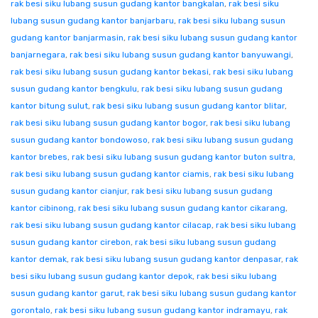
rak besi siku lubang susun gudang kantor bangkalan
,
rak besi siku
lubang susun gudang kantor banjarbaru
,
rak besi siku lubang susun
gudang kantor banjarmasin
,
rak besi siku lubang susun gudang kantor
banjarnegara
,
rak besi siku lubang susun gudang kantor banyuwangi
,
rak besi siku lubang susun gudang kantor bekasi
,
rak besi siku lubang
susun gudang kantor bengkulu
,
rak besi siku lubang susun gudang
kantor bitung sulut
,
rak besi siku lubang susun gudang kantor blitar
,
rak besi siku lubang susun gudang kantor bogor
,
rak besi siku lubang
susun gudang kantor bondowoso
,
rak besi siku lubang susun gudang
kantor brebes
,
rak besi siku lubang susun gudang kantor buton sultra
,
rak besi siku lubang susun gudang kantor ciamis
,
rak besi siku lubang
susun gudang kantor cianjur
,
rak besi siku lubang susun gudang
kantor cibinong
,
rak besi siku lubang susun gudang kantor cikarang
,
rak besi siku lubang susun gudang kantor cilacap
,
rak besi siku lubang
susun gudang kantor cirebon
,
rak besi siku lubang susun gudang
kantor demak
,
rak besi siku lubang susun gudang kantor denpasar
,
rak
besi siku lubang susun gudang kantor depok
,
rak besi siku lubang
susun gudang kantor garut
,
rak besi siku lubang susun gudang kantor
gorontalo
,
rak besi siku lubang susun gudang kantor indramayu
,
rak