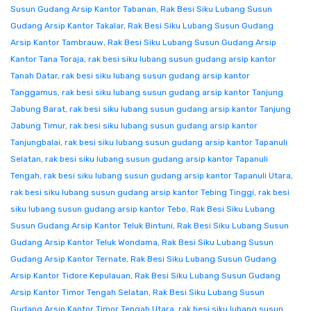
Susun Gudang Arsip Kantor Tabanan
,
Rak Besi Siku Lubang Susun
Gudang Arsip Kantor Takalar
,
Rak Besi Siku Lubang Susun Gudang
Arsip Kantor Tambrauw
,
Rak Besi Siku Lubang Susun Gudang Arsip
Kantor Tana Toraja
,
rak besi siku lubang susun gudang arsip kantor
Tanah Datar
,
rak besi siku lubang susun gudang arsip kantor
Tanggamus
,
rak besi siku lubang susun gudang arsip kantor Tanjung
Jabung Barat
,
rak besi siku lubang susun gudang arsip kantor Tanjung
Jabung Timur
,
rak besi siku lubang susun gudang arsip kantor
Tanjungbalai
,
rak besi siku lubang susun gudang arsip kantor Tapanuli
Selatan
,
rak besi siku lubang susun gudang arsip kantor Tapanuli
Tengah
,
rak besi siku lubang susun gudang arsip kantor Tapanuli Utara
,
rak besi siku lubang susun gudang arsip kantor Tebing Tinggi
,
rak besi
siku lubang susun gudang arsip kantor Tebo
,
Rak Besi Siku Lubang
Susun Gudang Arsip Kantor Teluk Bintuni
,
Rak Besi Siku Lubang Susun
Gudang Arsip Kantor Teluk Wondama
,
Rak Besi Siku Lubang Susun
Gudang Arsip Kantor Ternate
,
Rak Besi Siku Lubang Susun Gudang
Arsip Kantor Tidore Kepulauan
,
Rak Besi Siku Lubang Susun Gudang
Arsip Kantor Timor Tengah Selatan
,
Rak Besi Siku Lubang Susun
Gudang Arsip Kantor Timor Tengah Utara
,
rak besi siku lubang susun