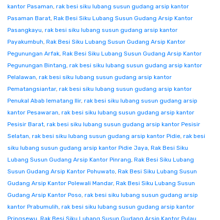
kantor Pasaman
,
rak besi siku lubang susun gudang arsip kantor
Pasaman Barat
,
Rak Besi Siku Lubang Susun Gudang Arsip Kantor
Pasangkayu
,
rak besi siku lubang susun gudang arsip kantor
Payakumbuh
,
Rak Besi Siku Lubang Susun Gudang Arsip Kantor
Pegunungan Arfak
,
Rak Besi Siku Lubang Susun Gudang Arsip Kantor
Pegunungan Bintang
,
rak besi siku lubang susun gudang arsip kantor
Pelalawan
,
rak besi siku lubang susun gudang arsip kantor
Pematangsiantar
,
rak besi siku lubang susun gudang arsip kantor
Penukal Abab lematang Ilir
,
rak besi siku lubang susun gudang arsip
kantor Pesawaran
,
rak besi siku lubang susun gudang arsip kantor
Pesisir Barat
,
rak besi siku lubang susun gudang arsip kantor Pesisir
Selatan
,
rak besi siku lubang susun gudang arsip kantor Pidie
,
rak besi
siku lubang susun gudang arsip kantor Pidie Jaya
,
Rak Besi Siku
Lubang Susun Gudang Arsip Kantor Pinrang
,
Rak Besi Siku Lubang
Susun Gudang Arsip Kantor Pohuwato
,
Rak Besi Siku Lubang Susun
Gudang Arsip Kantor Polewali Mandar
,
Rak Besi Siku Lubang Susun
Gudang Arsip Kantor Poso
,
rak besi siku lubang susun gudang arsip
kantor Prabumulih
,
rak besi siku lubang susun gudang arsip kantor
Pringsewu
,
Rak Besi Siku Lubang Susun Gudang Arsip Kantor Pulau