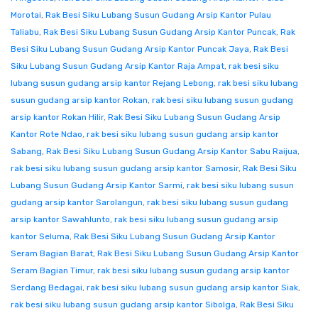
Morotai
,
Rak Besi Siku Lubang Susun Gudang Arsip Kantor Pulau
Taliabu
,
Rak Besi Siku Lubang Susun Gudang Arsip Kantor Puncak
,
Rak
Besi Siku Lubang Susun Gudang Arsip Kantor Puncak Jaya
,
Rak Besi
Siku Lubang Susun Gudang Arsip Kantor Raja Ampat
,
rak besi siku
lubang susun gudang arsip kantor Rejang Lebong
,
rak besi siku lubang
susun gudang arsip kantor Rokan
,
rak besi siku lubang susun gudang
arsip kantor Rokan Hilir
,
Rak Besi Siku Lubang Susun Gudang Arsip
Kantor Rote Ndao
,
rak besi siku lubang susun gudang arsip kantor
Sabang
,
Rak Besi Siku Lubang Susun Gudang Arsip Kantor Sabu Raijua
,
rak besi siku lubang susun gudang arsip kantor Samosir
,
Rak Besi Siku
Lubang Susun Gudang Arsip Kantor Sarmi
,
rak besi siku lubang susun
gudang arsip kantor Sarolangun
,
rak besi siku lubang susun gudang
arsip kantor Sawahlunto
,
rak besi siku lubang susun gudang arsip
kantor Seluma
,
Rak Besi Siku Lubang Susun Gudang Arsip Kantor
Seram Bagian Barat
,
Rak Besi Siku Lubang Susun Gudang Arsip Kantor
Seram Bagian Timur
,
rak besi siku lubang susun gudang arsip kantor
Serdang Bedagai
,
rak besi siku lubang susun gudang arsip kantor Siak
,
rak besi siku lubang susun gudang arsip kantor Sibolga
,
Rak Besi Siku