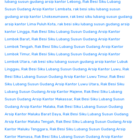
lubang susun gudang arsip kantor Lebong
,
Rak Besi Siku Lubang
Susun Gudang Arsip Kantor Lembata
,
rak besi siku lubang susun
gudang arsip kantor Lhokseumawe
,
rak besi siku lubang susun gudang
arsip kantor Lima Puluh Kota
,
rak besi siku lubang susun gudang arsip
kantor Lingga
,
Rak Besi Siku Lubang Susun Gudang Arsip Kantor
Lombok Barat
,
Rak Besi Siku Lubang Susun Gudang Arsip Kantor
Lombok Tengah
,
Rak Besi Siku Lubang Susun Gudang Arsip Kantor
Lombok Timur
,
Rak Besi Siku Lubang Susun Gudang Arsip Kantor
Lombok Utara
,
rak besi siku lubang susun gudang arsip kantor Lubuk
Linggau
,
Rak Besi Siku Lubang Susun Gudang Arsip Kantor Luwu
,
Rak
Besi Siku Lubang Susun Gudang Arsip Kantor Luwu Timur
,
Rak Besi
Siku Lubang Susun Gudang Arsip Kantor Luwu Utara
,
Rak Besi Siku
Lubang Susun Gudang Arsip Kantor Majene
,
Rak Besi Siku Lubang
Susun Gudang Arsip Kantor Makassar
,
Rak Besi Siku Lubang Susun
Gudang Arsip Kantor Malaka
,
Rak Besi Siku Lubang Susun Gudang
Arsip Kantor Maluku Barat Daya
,
Rak Besi Siku Lubang Susun Gudang
Arsip Kantor Maluku Tengah
,
Rak Besi Siku Lubang Susun Gudang Arsip
Kantor Maluku Tenggara
,
Rak Besi Siku Lubang Susun Gudang Arsip
Kantor Mamasa
,
Rak Besi Siku Lubang Susun Gudang Arsip Kantor