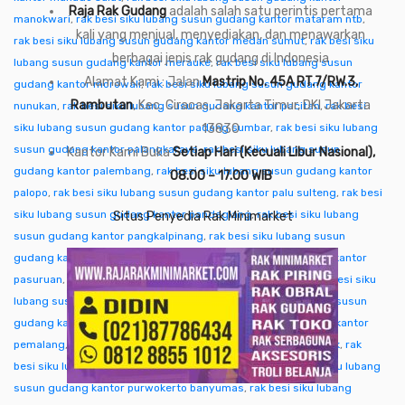
Raja Rak Gudang
adalah salah satu perintis pertama
manokwari
,
rak besi siku lubang susun gudang kantor mataram ntb
,
kali yang menjual, menyediakan, dan menawarkan
rak besi siku lubang susun gudang kantor medan sumut
,
rak besi siku
berbagai jenis rak gudang di Indonesia
lubang susun gudang kantor merauke
,
rak besi siku lubang susun
Alamat Kami : Jalan
Mastrip No. 45A RT.7/RW.3,
gudang kantor morowali
,
rak besi siku lubang susun gudang kantor
Rambutan
, Kec. Ciracas, Jakarta Timur, DKI Jakarta
nunukan
,
rak besi siku lubang susun gudang kantor pacitan
,
rak besi
siku lubang susun gudang kantor padang sumbar
13830
,
rak besi siku lubang
susun gudang kantor palangkaraya
,
rak besi siku lubang susun
Kantor Kami Buka
Setiap Hari (Kecuali Libur Nasional),
gudang kantor palembang
,
rak besi siku lubang susun gudang kantor
08.00 – 17.00 WIB
palopo
,
rak besi siku lubang susun gudang kantor palu sulteng
,
rak besi
siku lubang susun gudang kantor pandeglang
,
rak besi siku lubang
Situs Penyedia Rak Minimarket
susun gudang kantor pangkalpinang
,
rak besi siku lubang susun
gudang kantor pare-pare
,
rak besi siku lubang susun gudang kantor
pasuruan
,
rak besi siku lubang susun gudang kantor pati
,
rak besi siku
lubang susun gudang kantor pekalongan
,
rak besi siku lubang susun
gudang kantor pekanbaru
,
rak besi siku lubang susun gudang kantor
pemalang
,
rak besi siku lubang susun gudang kantor pontianak
,
rak
besi siku lubang susun gudang kantor purwakarta
,
rak besi siku lubang
susun gudang kantor purwokerto banyumas
,
rak besi siku lubang