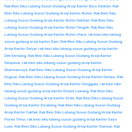
Rak Besi Siku Lubang Susun Gudang Arsip Kantor Buru Selatan
,
Rak
Besi Siku Lubang Susun Gudang Arsip Kantor Buton
,
Rak Besi Siku
Lubang Susun Gudang Arsip Kantor Buton Selatan
,
Rak Besi Siku
Lubang Susun Gudang Arsip Kantor Buton Tengah
,
Rak Besi Siku
Lubang Susun Gudang Arsip Kantor Buton Utara
,
rak besi siku lubang
susun gudang arsip kantor Dairi
,
Rak Besi Siku Lubang Susun Gudang
Arsip Kantor Deiyai
,
rak besi siku lubang susun gudang arsip kantor
Deli Serdang
,
Rak Besi Siku Lubang Susun Gudang Arsip Kantor
Denpasar
,
rak besi siku lubang susun gudang arsip kantor
Dharmasraya
,
Rak Besi Siku Lubang Susun Gudang Arsip Kantor
Dogiyai
,
Rak Besi Siku Lubang Susun Gudang Arsip Kantor Dompu
,
Rak
Besi Siku Lubang Susun Gudang Arsip Kantor Donggala
,
rak besi siku
lubang susun gudang arsip kantor Empat Lawang
,
Rak Besi Siku
Lubang Susun Gudang Arsip Kantor Ende
,
Rak Besi Siku Lubang Susun
Gudang Arsip Kantor Enrekang
,
Rak Besi Siku Lubang Susun Gudang
Arsip Kantor Fakfak
,
Rak Besi Siku Lubang Susun Gudang Arsip Kantor
Flores Timur
,
rak besi siku lubang susun gudang arsip kantor Gayo
Lues
,
Rak Besi Siku Lubang Susun Gudang Arsip Kantor Gianyar
,
Rak