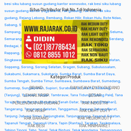
besi siku lubang susun gudang kantor wonosobo
,
rak besi siku lubang
Situs Distributor Rak No. 1 di Indonesia
susun gudang kantor yogyakarta
,
rak gudang
,
rak siku
,
rak siku
gudang
,
Rejang Lebong
,
Rembang
,
Rokan Hilir
,
Rokan Hulu
,
Rote Ndao
,
Sabang
,
Sabu Raijua
,
Salatiga
,
Samarinda
,
Sambas
,
Samosir
,
Sampang
,
Sanggau
,
Sarmi
,
Sarolangun
,
Sawahlunto
,
Sekadau
,
Seluma
,
Semarang
,
Seram Bagian Barat
,
Seram Bagian Timur
,
Serang
,
Serdang
Bedagai
,
Seruyan (Kuala Pembuang)
,
Siak
,
Sibolga
,
Sidenreng
Rappang
,
Sidoarjo
,
Sigi
,
Sijunjung
,
Sikka
,
Simalungun
,
Simeulue
,
Singkawang
,
Sinjai
,
Sintang
,
Situbondo
,
Sleman
,
Solok
,
Solok Selatan
,
Soppeng
,
Sorong
,
Sorong Selatan
,
Sragen
,
Subang
,
Subulussalam
,
Sukabumi
,
Sukamara
,
Sukoharjo
,
Sumba Barat
,
Sumba Barat Daya
,
Kategori Produk
Sumba Tengah
,
Sumba Timur
,
Sumbawa
,
Sumbawa Barat
,
Sumedang
,
BRAND
RAK HEAVY DUTY GUDANG
Sumenep
,
Sungaipenuh
,
Supiori
,
Surabaya
,
Surakarta
,
Tabalong
(Tanjung)
,
Tabanan
LEMARI ARSIP
,
Takalar
,
Tambrauw
,
Tana Tidung (Tideng Pale)
BESAR
,
Tana
Toraja
,
Tanah Bumbu (Batulicin)
,
Tanah Datar
,
Tanah Laut (Pelaihari)
,
PERLENGKAPAN GUDANG
RAK INDUSTRI
Tangerang
,
Tangerang Selatan
,
Tanggamus
,
Tanjung Jabung Barat
,
RAK ARSIP
RAK LIGHT DUTY
Tanjung Jabung Timur
,
Tanjungbalai
,
Tanjungpinang
,
Tapanuli Selatan
,
RAK BARANG
RAK MEDIUM DUTY
Tapanuli Tengah
,
Tapanuli Utara
,
Tapin (Rantau)
,
Tarakan
,
Tasikmalaya
,
RAK BESI
RAK MINIMARKET
Tebing Tinggi
,
Tebo
,
Tegal
,
Teluk Bintuni
,
Teluk Wondama
,
Temanggung
,