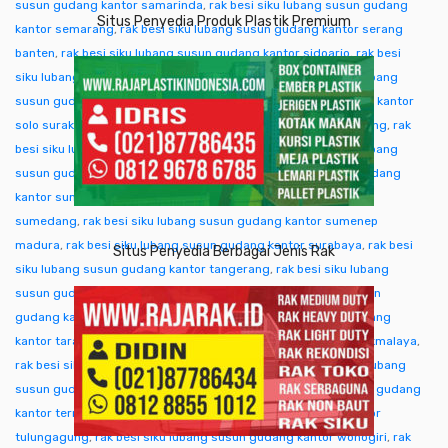
susun gudang kantor samarinda
,
rak besi siku lubang susun gudang
Situs Penyedia Produk Plastik Premium
kantor semarang
,
rak besi siku lubang susun gudang kantor serang
banten
,
rak besi siku lubang susun gudang kantor sidoarjo
,
rak besi
siku lubang susun gudang kantor singkawang
,
rak besi siku lubang
susun gudang kantor sofifi
,
rak besi siku lubang susun gudang kantor
solo surakarta
,
rak besi siku lubang susun gudang kantor sorong
,
rak
besi siku lubang susun gudang kantor subang
,
rak besi siku lubang
susun gudang kantor sukabumi
,
rak besi siku lubang susun gudang
kantor sumba ntt
,
rak besi siku lubang susun gudang kantor
sumedang
,
rak besi siku lubang susun gudang kantor sumenep
madura
,
rak besi siku lubang susun gudang kantor surabaya
,
rak besi
Situs Penyedia Berbagai Jenis Rak
siku lubang susun gudang kantor tangerang
,
rak besi siku lubang
susun gudang kantor tangjung selor
,
rak besi siku lubang susun
gudang kantor tanjungpinang
,
rak besi siku lubang susun gudang
kantor tarakan
,
rak besi siku lubang susun gudang kantor tasikmalaya
,
rak besi siku lubang susun gudang kantor tegal
,
rak besi siku lubang
susun gudang kantor temanggung
,
rak besi siku lubang susun gudang
kantor ternate tidore
,
rak besi siku lubang susun gudang kantor
tulungagung
,
rak besi siku lubang susun gudang kantor wonogiri
,
rak