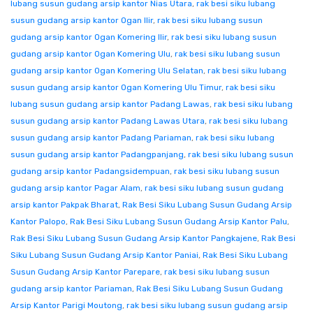
lubang susun gudang arsip kantor Nias Utara
,
rak besi siku lubang
susun gudang arsip kantor Ogan Ilir
,
rak besi siku lubang susun
gudang arsip kantor Ogan Komering Ilir
,
rak besi siku lubang susun
gudang arsip kantor Ogan Komering Ulu
,
rak besi siku lubang susun
gudang arsip kantor Ogan Komering Ulu Selatan
,
rak besi siku lubang
susun gudang arsip kantor Ogan Komering Ulu Timur
,
rak besi siku
lubang susun gudang arsip kantor Padang Lawas
,
rak besi siku lubang
susun gudang arsip kantor Padang Lawas Utara
,
rak besi siku lubang
susun gudang arsip kantor Padang Pariaman
,
rak besi siku lubang
susun gudang arsip kantor Padangpanjang
,
rak besi siku lubang susun
gudang arsip kantor Padangsidempuan
,
rak besi siku lubang susun
gudang arsip kantor Pagar Alam
,
rak besi siku lubang susun gudang
arsip kantor Pakpak Bharat
,
Rak Besi Siku Lubang Susun Gudang Arsip
Kantor Palopo
,
Rak Besi Siku Lubang Susun Gudang Arsip Kantor Palu
,
Rak Besi Siku Lubang Susun Gudang Arsip Kantor Pangkajene
,
Rak Besi
Siku Lubang Susun Gudang Arsip Kantor Paniai
,
Rak Besi Siku Lubang
Susun Gudang Arsip Kantor Parepare
,
rak besi siku lubang susun
gudang arsip kantor Pariaman
,
Rak Besi Siku Lubang Susun Gudang
Arsip Kantor Parigi Moutong
,
rak besi siku lubang susun gudang arsip