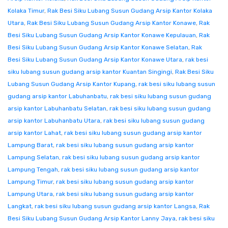
Kolaka Timur
,
Rak Besi Siku Lubang Susun Gudang Arsip Kantor Kolaka
Utara
,
Rak Besi Siku Lubang Susun Gudang Arsip Kantor Konawe
,
Rak
Besi Siku Lubang Susun Gudang Arsip Kantor Konawe Kepulauan
,
Rak
Besi Siku Lubang Susun Gudang Arsip Kantor Konawe Selatan
,
Rak
Besi Siku Lubang Susun Gudang Arsip Kantor Konawe Utara
,
rak besi
siku lubang susun gudang arsip kantor Kuantan Singingi
,
Rak Besi Siku
Lubang Susun Gudang Arsip Kantor Kupang
,
rak besi siku lubang susun
gudang arsip kantor Labuhanbatu
,
rak besi siku lubang susun gudang
arsip kantor Labuhanbatu Selatan
,
rak besi siku lubang susun gudang
arsip kantor Labuhanbatu Utara
,
rak besi siku lubang susun gudang
arsip kantor Lahat
,
rak besi siku lubang susun gudang arsip kantor
Lampung Barat
,
rak besi siku lubang susun gudang arsip kantor
Lampung Selatan
,
rak besi siku lubang susun gudang arsip kantor
Lampung Tengah
,
rak besi siku lubang susun gudang arsip kantor
Lampung Timur
,
rak besi siku lubang susun gudang arsip kantor
Lampung Utara
,
rak besi siku lubang susun gudang arsip kantor
Langkat
,
rak besi siku lubang susun gudang arsip kantor Langsa
,
Rak
Besi Siku Lubang Susun Gudang Arsip Kantor Lanny Jaya
,
rak besi siku