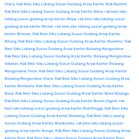
Utara
,
Rak Besi Siku Lubang Susun Gudang Arsip Kantor Biak Numfor
,
Rak Besi Siku Lubang Susun Gudang Arsip Kantor Bima
,
rak besi siku
lubang susun gudang arsip kantor Binjai
,
rak besi siku lubang susun
gudang arsip kantor Bintan
,
rak besi siku lubang susun gudang arsip
kantor Bireuen
,
Rak Besi Siku Lubang Susun Gudang Arsip Kantor
Bitung
,
Rak Besi Siku Lubang Susun Gudang Arsip Kantor Boalemo
,
Rak
Besi Siku Lubang Susun Gudang Arsip Kantor Bolaang Mongondow
,
Rak Besi Siku Lubang Susun Gudang Arsip Kantor Bolaang Mongondow
Selatan
,
Rak Besi Siku Lubang Susun Gudang Arsip Kantor Bolaang
Mongondow Timur
,
Rak Besi Siku Lubang Susun Gudang Arsip Kantor
Bolaang Mongondow Utara
,
Rak Besi Siku Lubang Susun Gudang Arsip
Kantor Bombana
,
Rak Besi Siku Lubang Susun Gudang Arsip Kantor
Bone
,
Rak Besi Siku Lubang Susun Gudang Arsip Kantor Bone Bolango
,
Rak Besi Siku Lubang Susun Gudang Arsip Kantor Boven Digoel
,
rak
besi siku lubang susun gudang arsip kantor Bukittinggi
,
Rak Besi Siku
Lubang Susun Gudang Arsip Kantor Buleleng
,
Rak Besi Siku Lubang
Susun Gudang Arsip Kantor Bulukumba
,
rak besi siku lubang susun
gudang arsip kantor Bungo
,
Rak Besi Siku Lubang Susun Gudang Arsip
Kantor Buol
,
Rak Besi Siku Lubang Susun Gudang Arsip Kantor Buru
,