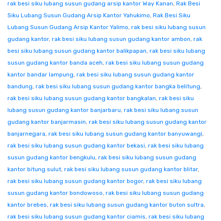
rak besi siku lubang susun gudang arsip kantor Way Kanan
,
Rak Besi
Siku Lubang Susun Gudang Arsip Kantor Yahukimo
,
Rak Besi Siku
Lubang Susun Gudang Arsip Kantor Yalimo
,
rak besi siku lubang susun
gudang kantor
,
rak besi siku lubang susun gudang kantor ambon
,
rak
besi siku lubang susun gudang kantor balikpapan
,
rak besi siku lubang
susun gudang kantor banda aceh
,
rak besi siku lubang susun gudang
kantor bandar lampung
,
rak besi siku lubang susun gudang kantor
bandung
,
rak besi siku lubang susun gudang kantor bangka belitung
,
rak besi siku lubang susun gudang kantor bangkalan
,
rak besi siku
lubang susun gudang kantor banjarbaru
,
rak besi siku lubang susun
gudang kantor banjarmasin
,
rak besi siku lubang susun gudang kantor
banjarnegara
,
rak besi siku lubang susun gudang kantor banyuwangi
,
rak besi siku lubang susun gudang kantor bekasi
,
rak besi siku lubang
susun gudang kantor bengkulu
,
rak besi siku lubang susun gudang
kantor bitung sulut
,
rak besi siku lubang susun gudang kantor blitar
,
rak besi siku lubang susun gudang kantor bogor
,
rak besi siku lubang
susun gudang kantor bondowoso
,
rak besi siku lubang susun gudang
kantor brebes
,
rak besi siku lubang susun gudang kantor buton sultra
,
rak besi siku lubang susun gudang kantor ciamis
,
rak besi siku lubang