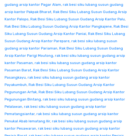
gudang arsip kantor Pagar Alam
,
rak besi siku lubang susun gudang
arsip kantor Pakpak Bharat
,
Rak Besi Siku Lubang Susun Gudang Arsip
Kantor Palopo
,
Rak Besi Siku Lubang Susun Gudang Arsip Kantor Palu
,
Rak Besi Siku Lubang Susun Gudang Arsip Kantor Pangkajene
,
Rak Besi
Siku Lubang Susun Gudang Arsip Kantor Paniai
,
Rak Besi Siku Lubang
Susun Gudang Arsip Kantor Parepare
,
rak besi siku lubang susun
gudang arsip kantor Pariaman
,
Rak Besi Siku Lubang Susun Gudang
Arsip Kantor Parigi Moutong
,
rak besi siku lubang susun gudang arsip
kantor Pasaman
,
rak besi siku lubang susun gudang arsip kantor
Pasaman Barat
,
Rak Besi Siku Lubang Susun Gudang Arsip Kantor
Pasangkayu
,
rak besi siku lubang susun gudang arsip kantor
Payakumbuh
,
Rak Besi Siku Lubang Susun Gudang Arsip Kantor
Pegunungan Arfak
,
Rak Besi Siku Lubang Susun Gudang Arsip Kantor
Pegunungan Bintang
,
rak besi siku lubang susun gudang arsip kantor
Pelalawan
,
rak besi siku lubang susun gudang arsip kantor
Pematangsiantar
,
rak besi siku lubang susun gudang arsip kantor
Penukal Abab lematang Ilir
,
rak besi siku lubang susun gudang arsip
kantor Pesawaran
,
rak besi siku lubang susun gudang arsip kantor
Pesisir Barat
,
rak besi siku lubang susun gudang arsip kantor Pesisir