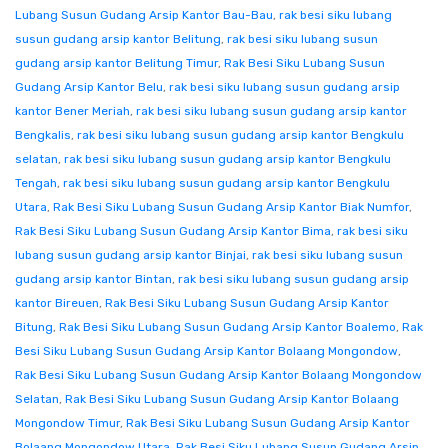
Lubang Susun Gudang Arsip Kantor Bau-Bau
,
rak besi siku lubang
susun gudang arsip kantor Belitung
,
rak besi siku lubang susun
gudang arsip kantor Belitung Timur
,
Rak Besi Siku Lubang Susun
Gudang Arsip Kantor Belu
,
rak besi siku lubang susun gudang arsip
kantor Bener Meriah
,
rak besi siku lubang susun gudang arsip kantor
Bengkalis
,
rak besi siku lubang susun gudang arsip kantor Bengkulu
selatan
,
rak besi siku lubang susun gudang arsip kantor Bengkulu
Tengah
,
rak besi siku lubang susun gudang arsip kantor Bengkulu
Utara
,
Rak Besi Siku Lubang Susun Gudang Arsip Kantor Biak Numfor
,
Rak Besi Siku Lubang Susun Gudang Arsip Kantor Bima
,
rak besi siku
lubang susun gudang arsip kantor Binjai
,
rak besi siku lubang susun
gudang arsip kantor Bintan
,
rak besi siku lubang susun gudang arsip
kantor Bireuen
,
Rak Besi Siku Lubang Susun Gudang Arsip Kantor
Bitung
,
Rak Besi Siku Lubang Susun Gudang Arsip Kantor Boalemo
,
Rak
Besi Siku Lubang Susun Gudang Arsip Kantor Bolaang Mongondow
,
Rak Besi Siku Lubang Susun Gudang Arsip Kantor Bolaang Mongondow
Selatan
,
Rak Besi Siku Lubang Susun Gudang Arsip Kantor Bolaang
Mongondow Timur
,
Rak Besi Siku Lubang Susun Gudang Arsip Kantor
Bolaang Mongondow Utara
,
Rak Besi Siku Lubang Susun Gudang Arsip