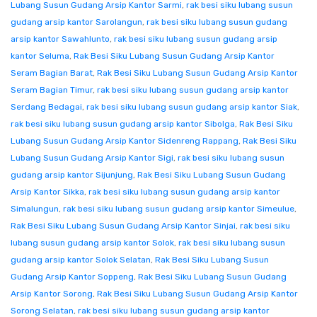
Lubang Susun Gudang Arsip Kantor Sarmi
,
rak besi siku lubang susun
gudang arsip kantor Sarolangun
,
rak besi siku lubang susun gudang
arsip kantor Sawahlunto
,
rak besi siku lubang susun gudang arsip
kantor Seluma
,
Rak Besi Siku Lubang Susun Gudang Arsip Kantor
Seram Bagian Barat
,
Rak Besi Siku Lubang Susun Gudang Arsip Kantor
Seram Bagian Timur
,
rak besi siku lubang susun gudang arsip kantor
Serdang Bedagai
,
rak besi siku lubang susun gudang arsip kantor Siak
,
rak besi siku lubang susun gudang arsip kantor Sibolga
,
Rak Besi Siku
Lubang Susun Gudang Arsip Kantor Sidenreng Rappang
,
Rak Besi Siku
Lubang Susun Gudang Arsip Kantor Sigi
,
rak besi siku lubang susun
gudang arsip kantor Sijunjung
,
Rak Besi Siku Lubang Susun Gudang
Arsip Kantor Sikka
,
rak besi siku lubang susun gudang arsip kantor
Simalungun
,
rak besi siku lubang susun gudang arsip kantor Simeulue
,
Rak Besi Siku Lubang Susun Gudang Arsip Kantor Sinjai
,
rak besi siku
lubang susun gudang arsip kantor Solok
,
rak besi siku lubang susun
gudang arsip kantor Solok Selatan
,
Rak Besi Siku Lubang Susun
Gudang Arsip Kantor Soppeng
,
Rak Besi Siku Lubang Susun Gudang
Arsip Kantor Sorong
,
Rak Besi Siku Lubang Susun Gudang Arsip Kantor
Sorong Selatan
,
rak besi siku lubang susun gudang arsip kantor