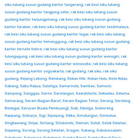
siku lubang susun gudang kantor tangerang
,
rak besi siku lubang
susun gudang kantor tangjung selor
,
rak besi siku lubang susun
gudang kantor tanjungpinang
,
rak besi siku lubang susun gudang
kantor tarakan
,
rak besi siku lubang susun gudang kantor tasikmalaya
,
rak besi siku lubang susun gudang kantor tegal
,
rak besi siku lubang
susun gudang kantor temanggung
,
rak besi siku lubang susun gudang
kantor ternate tidore
,
rak besi siku lubang susun gudang kantor
tulungagung
,
rak besi siku lubang susun gudang kantor wonogiri
,
rak
besi siku lubang susun gudang kantor wonosobo
,
rak besi siku lubang
susun gudang kantor yogyakarta
,
rak gudang
,
rak siku
,
rak siku
gudang
,
Rejang Lebong
,
Rembang
,
Rokan Hilir
,
Rokan Hulu
,
Rote Ndao
,
Sabang
,
Sabu Raijua
,
Salatiga
,
Samarinda
,
Sambas
,
Samosir
,
Sampang
,
Sanggau
,
Sarmi
,
Sarolangun
,
Sawahlunto
,
Sekadau
,
Seluma
,
Semarang
,
Seram Bagian Barat
,
Seram Bagian Timur
,
Serang
,
Serdang
Bedagai
,
Seruyan (Kuala Pembuang)
,
Siak
,
Sibolga
,
Sidenreng
Rappang
,
Sidoarjo
,
Sigi
,
Sijunjung
,
Sikka
,
Simalungun
,
Simeulue
,
Singkawang
,
Sinjai
,
Sintang
,
Situbondo
,
Sleman
,
Solok
,
Solok Selatan
,
Soppeng
,
Sorong
,
Sorong Selatan
,
Sragen
,
Subang
,
Subulussalam
,
Sukabumi
,
Sukamara
,
Sukoharjo
,
Sumba Barat
,
Sumba Barat Daya
,