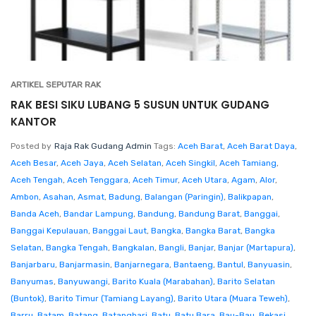
ARTIKEL SEPUTAR RAK
RAK BESI SIKU LUBANG 5 SUSUN UNTUK GUDANG
KANTOR
Posted by
Raja Rak Gudang Admin
Tags:
Aceh Barat
,
Aceh Barat Daya
,
Aceh Besar
,
Aceh Jaya
,
Aceh Selatan
,
Aceh Singkil
,
Aceh Tamiang
,
Aceh Tengah
,
Aceh Tenggara
,
Aceh Timur
,
Aceh Utara
,
Agam
,
Alor
,
Ambon
,
Asahan
,
Asmat
,
Badung
,
Balangan (Paringin)
,
Balikpapan
,
Banda Aceh
,
Bandar Lampung
,
Bandung
,
Bandung Barat
,
Banggai
,
Banggai Kepulauan
,
Banggai Laut
,
Bangka
,
Bangka Barat
,
Bangka
Selatan
,
Bangka Tengah
,
Bangkalan
,
Bangli
,
Banjar
,
Banjar (Martapura)
,
Banjarbaru
,
Banjarmasin
,
Banjarnegara
,
Bantaeng
,
Bantul
,
Banyuasin
,
Banyumas
,
Banyuwangi
,
Barito Kuala (Marabahan)
,
Barito Selatan
(Buntok)
,
Barito Timur (Tamiang Layang)
,
Barito Utara (Muara Teweh)
,
Barru
,
Batam
,
Batang
,
Batanghari
,
Batu
,
Batu Bara
,
Bau-Bau
,
Bekasi
,