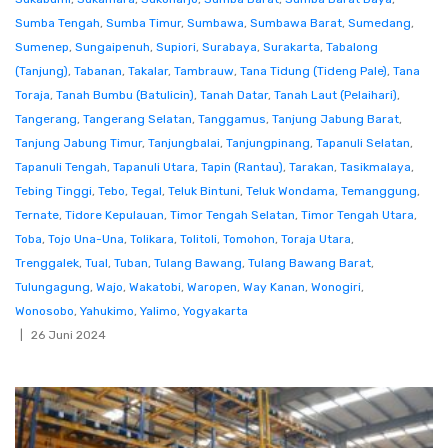
Sumba Tengah
,
Sumba Timur
,
Sumbawa
,
Sumbawa Barat
,
Sumedang
,
Sumenep
,
Sungaipenuh
,
Supiori
,
Surabaya
,
Surakarta
,
Tabalong
(Tanjung)
,
Tabanan
,
Takalar
,
Tambrauw
,
Tana Tidung (Tideng Pale)
,
Tana
Toraja
,
Tanah Bumbu (Batulicin)
,
Tanah Datar
,
Tanah Laut (Pelaihari)
,
Tangerang
,
Tangerang Selatan
,
Tanggamus
,
Tanjung Jabung Barat
,
Tanjung Jabung Timur
,
Tanjungbalai
,
Tanjungpinang
,
Tapanuli Selatan
,
Tapanuli Tengah
,
Tapanuli Utara
,
Tapin (Rantau)
,
Tarakan
,
Tasikmalaya
,
Tebing Tinggi
,
Tebo
,
Tegal
,
Teluk Bintuni
,
Teluk Wondama
,
Temanggung
,
Ternate
,
Tidore Kepulauan
,
Timor Tengah Selatan
,
Timor Tengah Utara
,
Toba
,
Tojo Una-Una
,
Tolikara
,
Tolitoli
,
Tomohon
,
Toraja Utara
,
Trenggalek
,
Tual
,
Tuban
,
Tulang Bawang
,
Tulang Bawang Barat
,
Tulungagung
,
Wajo
,
Wakatobi
,
Waropen
,
Way Kanan
,
Wonogiri
,
Wonosobo
,
Yahukimo
,
Yalimo
,
Yogyakarta
26 Juni 2024