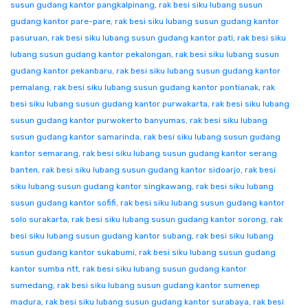
susun gudang kantor pangkalpinang
,
rak besi siku lubang susun
gudang kantor pare-pare
,
rak besi siku lubang susun gudang kantor
pasuruan
,
rak besi siku lubang susun gudang kantor pati
,
rak besi siku
lubang susun gudang kantor pekalongan
,
rak besi siku lubang susun
gudang kantor pekanbaru
,
rak besi siku lubang susun gudang kantor
pemalang
,
rak besi siku lubang susun gudang kantor pontianak
,
rak
besi siku lubang susun gudang kantor purwakarta
,
rak besi siku lubang
susun gudang kantor purwokerto banyumas
,
rak besi siku lubang
susun gudang kantor samarinda
,
rak besi siku lubang susun gudang
kantor semarang
,
rak besi siku lubang susun gudang kantor serang
banten
,
rak besi siku lubang susun gudang kantor sidoarjo
,
rak besi
siku lubang susun gudang kantor singkawang
,
rak besi siku lubang
susun gudang kantor sofifi
,
rak besi siku lubang susun gudang kantor
solo surakarta
,
rak besi siku lubang susun gudang kantor sorong
,
rak
besi siku lubang susun gudang kantor subang
,
rak besi siku lubang
susun gudang kantor sukabumi
,
rak besi siku lubang susun gudang
kantor sumba ntt
,
rak besi siku lubang susun gudang kantor
sumedang
,
rak besi siku lubang susun gudang kantor sumenep
madura
,
rak besi siku lubang susun gudang kantor surabaya
,
rak besi