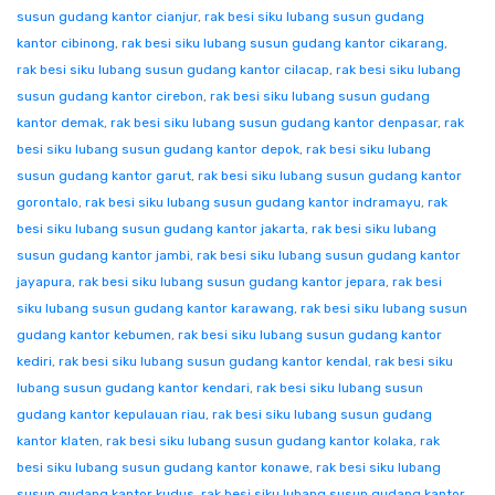
susun gudang kantor cianjur
,
rak besi siku lubang susun gudang
kantor cibinong
,
rak besi siku lubang susun gudang kantor cikarang
,
rak besi siku lubang susun gudang kantor cilacap
,
rak besi siku lubang
susun gudang kantor cirebon
,
rak besi siku lubang susun gudang
kantor demak
,
rak besi siku lubang susun gudang kantor denpasar
,
rak
besi siku lubang susun gudang kantor depok
,
rak besi siku lubang
susun gudang kantor garut
,
rak besi siku lubang susun gudang kantor
gorontalo
,
rak besi siku lubang susun gudang kantor indramayu
,
rak
besi siku lubang susun gudang kantor jakarta
,
rak besi siku lubang
susun gudang kantor jambi
,
rak besi siku lubang susun gudang kantor
jayapura
,
rak besi siku lubang susun gudang kantor jepara
,
rak besi
siku lubang susun gudang kantor karawang
,
rak besi siku lubang susun
gudang kantor kebumen
,
rak besi siku lubang susun gudang kantor
kediri
,
rak besi siku lubang susun gudang kantor kendal
,
rak besi siku
lubang susun gudang kantor kendari
,
rak besi siku lubang susun
gudang kantor kepulauan riau
,
rak besi siku lubang susun gudang
kantor klaten
,
rak besi siku lubang susun gudang kantor kolaka
,
rak
besi siku lubang susun gudang kantor konawe
,
rak besi siku lubang
susun gudang kantor kudus
,
rak besi siku lubang susun gudang kantor