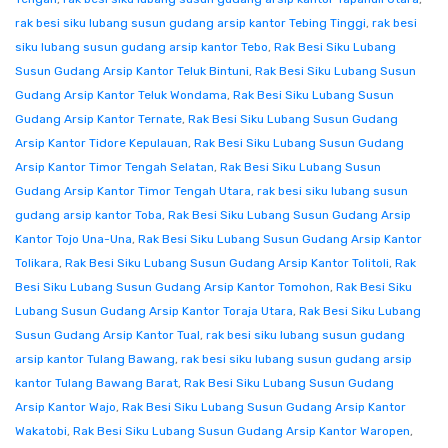
rak besi siku lubang susun gudang arsip kantor Tebing Tinggi
,
rak besi
siku lubang susun gudang arsip kantor Tebo
,
Rak Besi Siku Lubang
Susun Gudang Arsip Kantor Teluk Bintuni
,
Rak Besi Siku Lubang Susun
Gudang Arsip Kantor Teluk Wondama
,
Rak Besi Siku Lubang Susun
Gudang Arsip Kantor Ternate
,
Rak Besi Siku Lubang Susun Gudang
Arsip Kantor Tidore Kepulauan
,
Rak Besi Siku Lubang Susun Gudang
Arsip Kantor Timor Tengah Selatan
,
Rak Besi Siku Lubang Susun
Gudang Arsip Kantor Timor Tengah Utara
,
rak besi siku lubang susun
gudang arsip kantor Toba
,
Rak Besi Siku Lubang Susun Gudang Arsip
Kantor Tojo Una-Una
,
Rak Besi Siku Lubang Susun Gudang Arsip Kantor
Tolikara
,
Rak Besi Siku Lubang Susun Gudang Arsip Kantor Tolitoli
,
Rak
Besi Siku Lubang Susun Gudang Arsip Kantor Tomohon
,
Rak Besi Siku
Lubang Susun Gudang Arsip Kantor Toraja Utara
,
Rak Besi Siku Lubang
Susun Gudang Arsip Kantor Tual
,
rak besi siku lubang susun gudang
arsip kantor Tulang Bawang
,
rak besi siku lubang susun gudang arsip
kantor Tulang Bawang Barat
,
Rak Besi Siku Lubang Susun Gudang
Arsip Kantor Wajo
,
Rak Besi Siku Lubang Susun Gudang Arsip Kantor
Wakatobi
,
Rak Besi Siku Lubang Susun Gudang Arsip Kantor Waropen
,