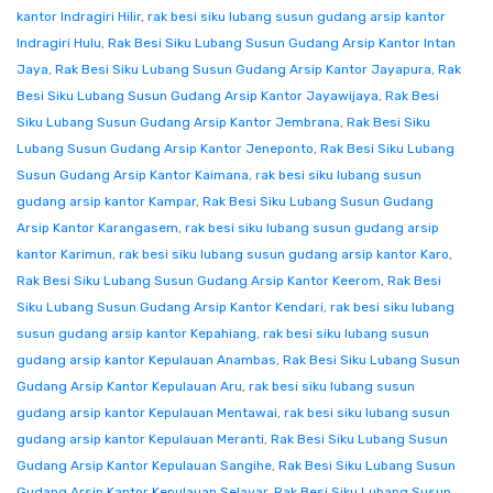
kantor Indragiri Hilir
,
rak besi siku lubang susun gudang arsip kantor
Indragiri Hulu
,
Rak Besi Siku Lubang Susun Gudang Arsip Kantor Intan
Jaya
,
Rak Besi Siku Lubang Susun Gudang Arsip Kantor Jayapura
,
Rak
Besi Siku Lubang Susun Gudang Arsip Kantor Jayawijaya
,
Rak Besi
Siku Lubang Susun Gudang Arsip Kantor Jembrana
,
Rak Besi Siku
Lubang Susun Gudang Arsip Kantor Jeneponto
,
Rak Besi Siku Lubang
Susun Gudang Arsip Kantor Kaimana
,
rak besi siku lubang susun
gudang arsip kantor Kampar
,
Rak Besi Siku Lubang Susun Gudang
Arsip Kantor Karangasem
,
rak besi siku lubang susun gudang arsip
kantor Karimun
,
rak besi siku lubang susun gudang arsip kantor Karo
,
Rak Besi Siku Lubang Susun Gudang Arsip Kantor Keerom
,
Rak Besi
Siku Lubang Susun Gudang Arsip Kantor Kendari
,
rak besi siku lubang
susun gudang arsip kantor Kepahiang
,
rak besi siku lubang susun
gudang arsip kantor Kepulauan Anambas
,
Rak Besi Siku Lubang Susun
Gudang Arsip Kantor Kepulauan Aru
,
rak besi siku lubang susun
gudang arsip kantor Kepulauan Mentawai
,
rak besi siku lubang susun
gudang arsip kantor Kepulauan Meranti
,
Rak Besi Siku Lubang Susun
Gudang Arsip Kantor Kepulauan Sangihe
,
Rak Besi Siku Lubang Susun
Gudang Arsip Kantor Kepulauan Selayar
,
Rak Besi Siku Lubang Susun