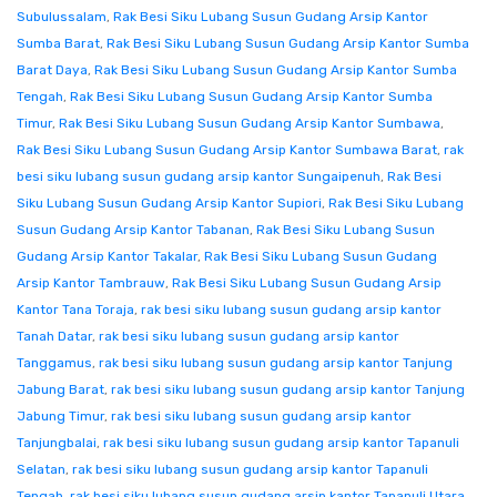
Subulussalam
,
Rak Besi Siku Lubang Susun Gudang Arsip Kantor
Sumba Barat
,
Rak Besi Siku Lubang Susun Gudang Arsip Kantor Sumba
Barat Daya
,
Rak Besi Siku Lubang Susun Gudang Arsip Kantor Sumba
Tengah
,
Rak Besi Siku Lubang Susun Gudang Arsip Kantor Sumba
Timur
,
Rak Besi Siku Lubang Susun Gudang Arsip Kantor Sumbawa
,
Rak Besi Siku Lubang Susun Gudang Arsip Kantor Sumbawa Barat
,
rak
besi siku lubang susun gudang arsip kantor Sungaipenuh
,
Rak Besi
Siku Lubang Susun Gudang Arsip Kantor Supiori
,
Rak Besi Siku Lubang
Susun Gudang Arsip Kantor Tabanan
,
Rak Besi Siku Lubang Susun
Gudang Arsip Kantor Takalar
,
Rak Besi Siku Lubang Susun Gudang
Arsip Kantor Tambrauw
,
Rak Besi Siku Lubang Susun Gudang Arsip
Kantor Tana Toraja
,
rak besi siku lubang susun gudang arsip kantor
Tanah Datar
,
rak besi siku lubang susun gudang arsip kantor
Tanggamus
,
rak besi siku lubang susun gudang arsip kantor Tanjung
Jabung Barat
,
rak besi siku lubang susun gudang arsip kantor Tanjung
Jabung Timur
,
rak besi siku lubang susun gudang arsip kantor
Tanjungbalai
,
rak besi siku lubang susun gudang arsip kantor Tapanuli
Selatan
,
rak besi siku lubang susun gudang arsip kantor Tapanuli
Tengah
,
rak besi siku lubang susun gudang arsip kantor Tapanuli Utara
,