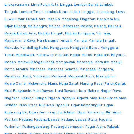
Lhokseumawe
,
Lima Puluh Kota
,
Lingga
,
Lombok Barat
,
Lombok
Tengah
,
Lombok Timur
,
Lombok Utara
,
Lubuk Linggau
,
Lumajang
,
Luwu
,
Luwu Timur
,
Luwu Utara
,
Madiun
,
Magelang
,
Magetan
,
Mahakam Ulu
(Ujoh Bilang)
,
Majalengka
,
Majene
,
Makassar
,
Malaka
,
Malang
,
Malinau
,
Maluku Barat Daya
,
Maluku Tengah
,
Maluku Tenggara
,
Mamasa
,
Mamberamo Raya
,
Mamberamo Tengah
,
Mamuju
,
Mamuju Tengah
,
Manado
,
Mandailing Natal
,
Manggarai
,
Manggarai Barat
,
Manggarai
Timur
,
Manokwari
,
Manokwari Selatan
,
Mappi
,
Maros
,
Mataram
,
Maybrat
,
Medan
,
Melawi (Nanga Pinoh)
,
Mempawah
,
Merangin
,
Merauke
,
Mesuji
,
Metro
,
Mimika
,
Minahasa
,
Minahasa Selatan
,
Minahasa Tenggara
,
Minahasa Utara
,
Mojokerto
,
Morowali
,
Morowali Utara
,
Muara Enim
,
Muaro Jambi
,
Mukomuko
,
Muna
,
Muna Barat
,
Murung Raya (Puruk Cahu)
,
Musi Banyuasin
,
Musi Rawas
,
Musi Rawas Utara
,
Nabire
,
Nagan Raya
,
Nagekeo
,
Natuna
,
Nduga
,
Ngada
,
Nganjuk
,
Ngawi
,
Nias
,
Nias Barat
,
Nias
Selatan
,
Nias Utara
,
Nunukan
,
Ogan Ilir
,
Ogan Komering Ilir
,
Ogan
Komering Ulu
,
Ogan Komering Ulu Selatan
,
Ogan Komering Ulu Timur
,
Pacitan
,
Padang
,
Padang Lawas
,
Padang Lawas Utara
,
Padang
Pariaman
,
Padangpanjang
,
Padangsidempuan
,
Pagar Alam
,
Pakpak
Bharat
,
Palangkaraya
,
Palembang
,
Palopo
,
Palu
,
Pamekasan
,