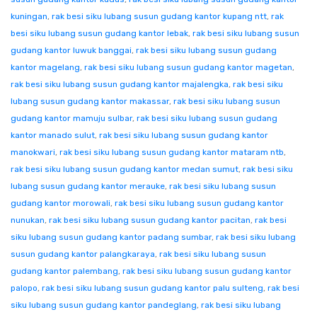
kuningan
,
rak besi siku lubang susun gudang kantor kupang ntt
,
rak
besi siku lubang susun gudang kantor lebak
,
rak besi siku lubang susun
gudang kantor luwuk banggai
,
rak besi siku lubang susun gudang
kantor magelang
,
rak besi siku lubang susun gudang kantor magetan
,
rak besi siku lubang susun gudang kantor majalengka
,
rak besi siku
lubang susun gudang kantor makassar
,
rak besi siku lubang susun
gudang kantor mamuju sulbar
,
rak besi siku lubang susun gudang
kantor manado sulut
,
rak besi siku lubang susun gudang kantor
manokwari
,
rak besi siku lubang susun gudang kantor mataram ntb
,
rak besi siku lubang susun gudang kantor medan sumut
,
rak besi siku
lubang susun gudang kantor merauke
,
rak besi siku lubang susun
gudang kantor morowali
,
rak besi siku lubang susun gudang kantor
nunukan
,
rak besi siku lubang susun gudang kantor pacitan
,
rak besi
siku lubang susun gudang kantor padang sumbar
,
rak besi siku lubang
susun gudang kantor palangkaraya
,
rak besi siku lubang susun
gudang kantor palembang
,
rak besi siku lubang susun gudang kantor
palopo
,
rak besi siku lubang susun gudang kantor palu sulteng
,
rak besi
siku lubang susun gudang kantor pandeglang
,
rak besi siku lubang