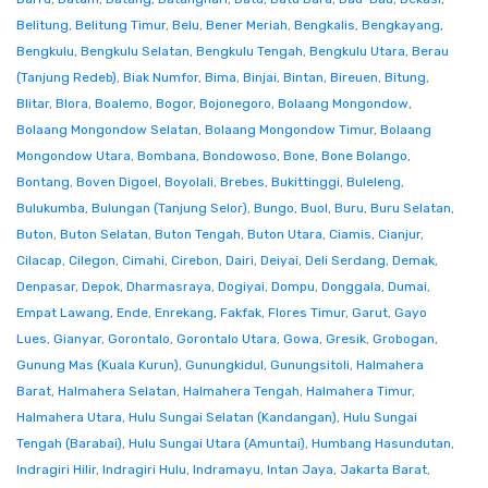
Belitung
,
Belitung Timur
,
Belu
,
Bener Meriah
,
Bengkalis
,
Bengkayang
,
Bengkulu
,
Bengkulu Selatan
,
Bengkulu Tengah
,
Bengkulu Utara
,
Berau
(Tanjung Redeb)
,
Biak Numfor
,
Bima
,
Binjai
,
Bintan
,
Bireuen
,
Bitung
,
Blitar
,
Blora
,
Boalemo
,
Bogor
,
Bojonegoro
,
Bolaang Mongondow
,
Bolaang Mongondow Selatan
,
Bolaang Mongondow Timur
,
Bolaang
Mongondow Utara
,
Bombana
,
Bondowoso
,
Bone
,
Bone Bolango
,
Bontang
,
Boven Digoel
,
Boyolali
,
Brebes
,
Bukittinggi
,
Buleleng
,
Bulukumba
,
Bulungan (Tanjung Selor)
,
Bungo
,
Buol
,
Buru
,
Buru Selatan
,
Buton
,
Buton Selatan
,
Buton Tengah
,
Buton Utara
,
Ciamis
,
Cianjur
,
Cilacap
,
Cilegon
,
Cimahi
,
Cirebon
,
Dairi
,
Deiyai
,
Deli Serdang
,
Demak
,
Denpasar
,
Depok
,
Dharmasraya
,
Dogiyai
,
Dompu
,
Donggala
,
Dumai
,
Empat Lawang
,
Ende
,
Enrekang
,
Fakfak
,
Flores Timur
,
Garut
,
Gayo
Lues
,
Gianyar
,
Gorontalo
,
Gorontalo Utara
,
Gowa
,
Gresik
,
Grobogan
,
Gunung Mas (Kuala Kurun)
,
Gunungkidul
,
Gunungsitoli
,
Halmahera
Barat
,
Halmahera Selatan
,
Halmahera Tengah
,
Halmahera Timur
,
Halmahera Utara
,
Hulu Sungai Selatan (Kandangan)
,
Hulu Sungai
Tengah (Barabai)
,
Hulu Sungai Utara (Amuntai)
,
Humbang Hasundutan
,
Indragiri Hilir
,
Indragiri Hulu
,
Indramayu
,
Intan Jaya
,
Jakarta Barat
,