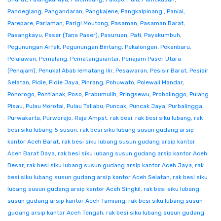
Pandeglang
,
Pangandaran
,
Pangkajene
,
Pangkalpinang.
,
Paniai
,
Parepare
,
Pariaman
,
Parigi Moutong
,
Pasaman
,
Pasaman Barat
,
Pasangkayu
,
Paser (Tana Paser)
,
Pasuruan
,
Pati
,
Payakumbuh
,
Pegunungan Arfak
,
Pegunungan Bintang
,
Pekalongan
,
Pekanbaru
,
Pelalawan
,
Pemalang
,
Pematangsiantar
,
Penajam Paser Utara
(Penajam)
,
Penukal Abab lematang Ilir
,
Pesawaran
,
Pesisir Barat
,
Pesisir
Selatan
,
Pidie
,
Pidie Jaya
,
Pinrang
,
Pohuwato
,
Polewali Mandar
,
Ponorogo
,
Pontianak
,
Poso
,
Prabumulih
,
Pringsewu
,
Probolinggo
,
Pulang
Pisau
,
Pulau Morotai
,
Pulau Taliabu
,
Puncak
,
Puncak Jaya
,
Purbalingga
,
Purwakarta
,
Purworejo
,
Raja Ampat
,
rak besi
,
rak besi siku lubang
,
rak
besi siku lubang 5 susun
,
rak besi siku lubang susun gudang arsip
kantor Aceh Barat
,
rak besi siku lubang susun gudang arsip kantor
Aceh Barat Daya
,
rak besi siku lubang susun gudang arsip kantor Aceh
Besar
,
rak besi siku lubang susun gudang arsip kantor Aceh Jaya
,
rak
besi siku lubang susun gudang arsip kantor Aceh Selatan
,
rak besi siku
lubang susun gudang arsip kantor Aceh Singkil
,
rak besi siku lubang
susun gudang arsip kantor Aceh Tamiang
,
rak besi siku lubang susun
gudang arsip kantor Aceh Tengah
,
rak besi siku lubang susun gudang