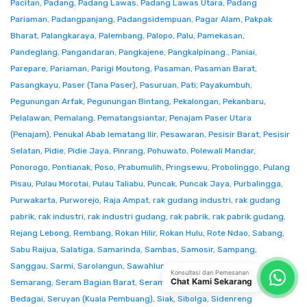
Pacitan
,
Padang
,
Padang Lawas
,
Padang Lawas Utara
,
Padang
Pariaman
,
Padangpanjang
,
Padangsidempuan
,
Pagar Alam
,
Pakpak
Bharat
,
Palangkaraya
,
Palembang
,
Palopo
,
Palu
,
Pamekasan
,
Pandeglang
,
Pangandaran
,
Pangkajene
,
Pangkalpinang.
,
Paniai
,
Parepare
,
Pariaman
,
Parigi Moutong
,
Pasaman
,
Pasaman Barat
,
Pasangkayu
,
Paser (Tana Paser)
,
Pasuruan
,
Pati
,
Payakumbuh
,
Pegunungan Arfak
,
Pegunungan Bintang
,
Pekalongan
,
Pekanbaru
,
Pelalawan
,
Pemalang
,
Pematangsiantar
,
Penajam Paser Utara
(Penajam)
,
Penukal Abab lematang Ilir
,
Pesawaran
,
Pesisir Barat
,
Pesisir
Selatan
,
Pidie
,
Pidie Jaya
,
Pinrang
,
Pohuwato
,
Polewali Mandar
,
Ponorogo
,
Pontianak
,
Poso
,
Prabumulih
,
Pringsewu
,
Probolinggo
,
Pulang
Pisau
,
Pulau Morotai
,
Pulau Taliabu
,
Puncak
,
Puncak Jaya
,
Purbalingga
,
Purwakarta
,
Purworejo
,
Raja Ampat
,
rak gudang industri
,
rak gudang
pabrik
,
rak industri
,
rak industri gudang
,
rak pabrik
,
rak pabrik gudang
,
Rejang Lebong
,
Rembang
,
Rokan Hilir
,
Rokan Hulu
,
Rote Ndao
,
Sabang
,
Sabu Raijua
,
Salatiga
,
Samarinda
,
Sambas
,
Samosir
,
Sampang
,
Sanggau
,
Sarmi
,
Sarolangun
,
Sawahlunto
,
Sekadau
,
Seluma
,
Konsultasi dan Pemesanan
Chat Kami Sekarang
Semarang
,
Seram Bagian Barat
,
Seram Bagian Timur
,
Serang
,
Serdang
Bedagai
,
Seruyan (Kuala Pembuang)
,
Siak
,
Sibolga
,
Sidenreng