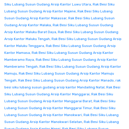
Siku Lubang Susun Gudang Arsip Kantor Luwu Utara
,
Rak Besi Siku
Lubang Susun Gudang Arsip Kantor Majene
,
Rak Besi Siku Lubang
Susun Gudang Arsip Kantor Makassar
,
Rak Besi Siku Lubang Susun
Gudang Arsip Kantor Malaka
,
Rak Besi Siku Lubang Susun Gudang
Arsip Kantor Maluku Barat Daya
,
Rak Besi Siku Lubang Susun Gudang
Arsip Kantor Maluku Tengah
,
Rak Besi Siku Lubang Susun Gudang Arsip
Kantor Maluku Tenggara
,
Rak Besi Siku Lubang Susun Gudang Arsip
Kantor Mamasa
,
Rak Besi Siku Lubang Susun Gudang Arsip Kantor
Mamberamo Raya
,
Rak Besi Siku Lubang Susun Gudang Arsip Kantor
Mamberamo Tengah
,
Rak Besi Siku Lubang Susun Gudang Arsip Kantor
Mamuju
,
Rak Besi Siku Lubang Susun Gudang Arsip Kantor Mamuju
Tengah
,
Rak Besi Siku Lubang Susun Gudang Arsip Kantor Manado
,
rak
besi siku lubang susun gudang arsip kantor Mandailing Natal
,
Rak Besi
Siku Lubang Susun Gudang Arsip Kantor Manggarai
,
Rak Besi Siku
Lubang Susun Gudang Arsip Kantor Manggarai Barat
,
Rak Besi Siku
Lubang Susun Gudang Arsip Kantor Manggarai Timur
,
Rak Besi Siku
Lubang Susun Gudang Arsip Kantor Manokwari
,
Rak Besi Siku Lubang
Susun Gudang Arsip Kantor Manokwari Selatan
,
Rak Besi Siku Lubang
Susun Gudang Arsip Kantor Mappi
,
Rak Besi Siku Lubang Susun