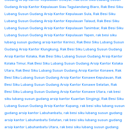
Gudang Arsip Kantor Kepulauan Siau Tagulandang Biaro
,
Rak Besi Siku
Lubang Susun Gudang Arsip Kantor Kepulauan Sula
,
Rak Besi Siku
Lubang Susun Gudang Arsip Kantor Kepulauan Talaud
,
Rak Besi Siku
Lubang Susun Gudang Arsip Kantor Kepulauan Tanimbar
,
Rak Besi Siku
Lubang Susun Gudang Arsip Kantor Kepulauan Yapen
,
rak besi siku
lubang susun gudang arsip kantor Kerinci
,
Rak Besi Siku Lubang Susun
Gudang Arsip Kantor Klungkung
,
Rak Besi Siku Lubang Susun Gudang
Arsip Kantor Kolaka
,
Rak Besi Siku Lubang Susun Gudang Arsip Kantor
Kolaka Timur
,
Rak Besi Siku Lubang Susun Gudang Arsip Kantor Kolaka
Utara
,
Rak Besi Siku Lubang Susun Gudang Arsip Kantor Konawe
,
Rak
Besi Siku Lubang Susun Gudang Arsip Kantor Konawe Kepulauan
,
Rak
Besi Siku Lubang Susun Gudang Arsip Kantor Konawe Selatan
,
Rak
Besi Siku Lubang Susun Gudang Arsip Kantor Konawe Utara
,
rak besi
siku lubang susun gudang arsip kantor Kuantan Singingi
,
Rak Besi Siku
Lubang Susun Gudang Arsip Kantor Kupang
,
rak besi siku lubang susun
gudang arsip kantor Labuhanbatu
,
rak besi siku lubang susun gudang
arsip kantor Labuhanbatu Selatan
,
rak besi siku lubang susun gudang
arsip kantor Labuhanbatu Utara
,
rak besi siku lubang susun gudang