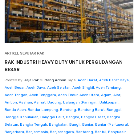
ARTIKEL SEPUTAR RAK
RAK INDUSTRI HEAVY DUTY UNTUK PERGUDANGAN
BESAR
Posted by
Raja Rak Gudang Admin
Tags:
Aceh Barat
,
Aceh Barat Daya
,
Aceh Besar
,
Aceh Jaya
,
Aceh Selatan
,
Aceh Singkil
,
Aceh Tamiang
,
Aceh Tengah
,
Aceh Tenggara
,
Aceh Timur
,
Aceh Utara
,
Agam
,
Alor
,
Ambon
,
Asahan
,
Asmat
,
Badung
,
Balangan (Paringin)
,
Balikpapan
,
Banda Aceh
,
Bandar Lampung
,
Bandung
,
Bandung Barat
,
Banggai
,
Banggai Kepulauan
,
Banggai Laut
,
Bangka
,
Bangka Barat
,
Bangka
Selatan
,
Bangka Tengah
,
Bangkalan
,
Bangli
,
Banjar
,
Banjar (Martapura)
,
Banjarbaru
,
Banjarmasin
,
Banjarnegara
,
Bantaeng
,
Bantul
,
Banyuasin
,