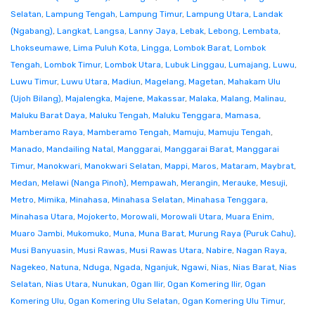
Selatan
,
Lampung Tengah
,
Lampung Timur
,
Lampung Utara
,
Landak
(Ngabang)
,
Langkat
,
Langsa
,
Lanny Jaya
,
Lebak
,
Lebong
,
Lembata
,
Lhokseumawe
,
Lima Puluh Kota
,
Lingga
,
Lombok Barat
,
Lombok
Tengah
,
Lombok Timur
,
Lombok Utara
,
Lubuk Linggau
,
Lumajang
,
Luwu
,
Luwu Timur
,
Luwu Utara
,
Madiun
,
Magelang
,
Magetan
,
Mahakam Ulu
(Ujoh Bilang)
,
Majalengka
,
Majene
,
Makassar
,
Malaka
,
Malang
,
Malinau
,
Maluku Barat Daya
,
Maluku Tengah
,
Maluku Tenggara
,
Mamasa
,
Mamberamo Raya
,
Mamberamo Tengah
,
Mamuju
,
Mamuju Tengah
,
Manado
,
Mandailing Natal
,
Manggarai
,
Manggarai Barat
,
Manggarai
Timur
,
Manokwari
,
Manokwari Selatan
,
Mappi
,
Maros
,
Mataram
,
Maybrat
,
Medan
,
Melawi (Nanga Pinoh)
,
Mempawah
,
Merangin
,
Merauke
,
Mesuji
,
Metro
,
Mimika
,
Minahasa
,
Minahasa Selatan
,
Minahasa Tenggara
,
Minahasa Utara
,
Mojokerto
,
Morowali
,
Morowali Utara
,
Muara Enim
,
Muaro Jambi
,
Mukomuko
,
Muna
,
Muna Barat
,
Murung Raya (Puruk Cahu)
,
Musi Banyuasin
,
Musi Rawas
,
Musi Rawas Utara
,
Nabire
,
Nagan Raya
,
Nagekeo
,
Natuna
,
Nduga
,
Ngada
,
Nganjuk
,
Ngawi
,
Nias
,
Nias Barat
,
Nias
Selatan
,
Nias Utara
,
Nunukan
,
Ogan Ilir
,
Ogan Komering Ilir
,
Ogan
Komering Ulu
,
Ogan Komering Ulu Selatan
,
Ogan Komering Ulu Timur
,