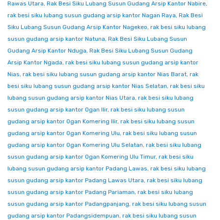
Rawas Utara
,
Rak Besi Siku Lubang Susun Gudang Arsip Kantor Nabire
,
rak besi siku lubang susun gudang arsip kantor Nagan Raya
,
Rak Besi
Siku Lubang Susun Gudang Arsip Kantor Nagekeo
,
rak besi siku lubang
susun gudang arsip kantor Natuna
,
Rak Besi Siku Lubang Susun
Gudang Arsip Kantor Nduga
,
Rak Besi Siku Lubang Susun Gudang
Arsip Kantor Ngada
,
rak besi siku lubang susun gudang arsip kantor
Nias
,
rak besi siku lubang susun gudang arsip kantor Nias Barat
,
rak
besi siku lubang susun gudang arsip kantor Nias Selatan
,
rak besi siku
lubang susun gudang arsip kantor Nias Utara
,
rak besi siku lubang
susun gudang arsip kantor Ogan Ilir
,
rak besi siku lubang susun
gudang arsip kantor Ogan Komering Ilir
,
rak besi siku lubang susun
gudang arsip kantor Ogan Komering Ulu
,
rak besi siku lubang susun
gudang arsip kantor Ogan Komering Ulu Selatan
,
rak besi siku lubang
susun gudang arsip kantor Ogan Komering Ulu Timur
,
rak besi siku
lubang susun gudang arsip kantor Padang Lawas
,
rak besi siku lubang
susun gudang arsip kantor Padang Lawas Utara
,
rak besi siku lubang
susun gudang arsip kantor Padang Pariaman
,
rak besi siku lubang
susun gudang arsip kantor Padangpanjang
,
rak besi siku lubang susun
gudang arsip kantor Padangsidempuan
,
rak besi siku lubang susun