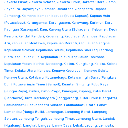
Jakarta Pusat
,
Jakarta Selatan
,
Jakarta Timur
,
Jakarta Utara
,
Jambi
,
Jayapura
,
Jayawijaya
,
Jember
,
Jembrana
,
Jeneponto
,
Jepara
,
Jombang
,
Kaimana
,
Kampar
,
Kapuas (Kuala Kapuas)
,
Kapuas Hulu
(Putussibau)
,
Karanganyar
,
Karangasem
,
Karawang
,
Karimun
,
Karo
,
Katingan (Kasongan)
,
Kaur
,
Kayong Utara (Sukadana)
,
Kebumen
,
Kediri
,
Keerom
,
Kendal
,
Kendari
,
Kepahiang
,
Kepulauan Anambas
,
Kepulauan
Aru
,
Kepulauan Mentawai
,
Kepulauan Meranti
,
Kepulauan Sangihe
,
Kepulauan Selayar
,
Kepulauan Seribu
,
Kepulauan Siau Tagulandang
Biaro
,
Kepulauan Sula
,
Kepulauan Talaud
,
Kepulauan Tanimbar
,
Kepulauan Yapen
,
Kerinci
,
Ketapang
,
Klaten
,
Klungkung
,
Kolaka
,
Kolaka
Timur
,
Kolaka Utara
,
Konawe
,
Konawe Kepulauan
,
Konawe Selatan
,
Konawe Utara
,
Kotabaru
,
Kotamobagu
,
Kotawaringin Barat (Pangkalan
Bun)
,
Kotawaringin Timur (Sampit)
,
Kuantan Singingi
,
Kubu Raya
(Sungai Raya)
,
Kudus
,
Kulon Progo
,
Kuningan
,
Kupang
,
Kutai Barat
(Sendawar)
,
Kutai Kartanegara (Tenggarong)
,
Kutai Timur (Sangatta)
,
Labuhanbatu
,
Labuhanbatu Selatan
,
Labuhanbatu Utara
,
Lahat
,
Lamandau (Nanga Bulik)
,
Lamongan
,
Lampung Barat
,
Lampung
Selatan
,
Lampung Tengah
,
Lampung Timur
,
Lampung Utara
,
Landak
(Ngabang)
,
Langkat
,
Langsa
,
Lanny Jaya
,
Lebak
,
Lebong
,
Lembata
,