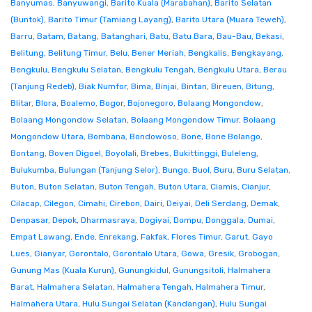
Banyumas
,
Banyuwangi
,
Barito Kuala (Marabahan)
,
Barito Selatan
(Buntok)
,
Barito Timur (Tamiang Layang)
,
Barito Utara (Muara Teweh)
,
Barru
,
Batam
,
Batang
,
Batanghari
,
Batu
,
Batu Bara
,
Bau-Bau
,
Bekasi
,
Belitung
,
Belitung Timur
,
Belu
,
Bener Meriah
,
Bengkalis
,
Bengkayang
,
Bengkulu
,
Bengkulu Selatan
,
Bengkulu Tengah
,
Bengkulu Utara
,
Berau
(Tanjung Redeb)
,
Biak Numfor
,
Bima
,
Binjai
,
Bintan
,
Bireuen
,
Bitung
,
Blitar
,
Blora
,
Boalemo
,
Bogor
,
Bojonegoro
,
Bolaang Mongondow
,
Bolaang Mongondow Selatan
,
Bolaang Mongondow Timur
,
Bolaang
Mongondow Utara
,
Bombana
,
Bondowoso
,
Bone
,
Bone Bolango
,
Bontang
,
Boven Digoel
,
Boyolali
,
Brebes
,
Bukittinggi
,
Buleleng
,
Bulukumba
,
Bulungan (Tanjung Selor)
,
Bungo
,
Buol
,
Buru
,
Buru Selatan
,
Buton
,
Buton Selatan
,
Buton Tengah
,
Buton Utara
,
Ciamis
,
Cianjur
,
Cilacap
,
Cilegon
,
Cimahi
,
Cirebon
,
Dairi
,
Deiyai
,
Deli Serdang
,
Demak
,
Denpasar
,
Depok
,
Dharmasraya
,
Dogiyai
,
Dompu
,
Donggala
,
Dumai
,
Empat Lawang
,
Ende
,
Enrekang
,
Fakfak
,
Flores Timur
,
Garut
,
Gayo
Lues
,
Gianyar
,
Gorontalo
,
Gorontalo Utara
,
Gowa
,
Gresik
,
Grobogan
,
Gunung Mas (Kuala Kurun)
,
Gunungkidul
,
Gunungsitoli
,
Halmahera
Barat
,
Halmahera Selatan
,
Halmahera Tengah
,
Halmahera Timur
,
Halmahera Utara
,
Hulu Sungai Selatan (Kandangan)
,
Hulu Sungai