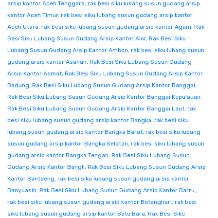
arsip kantor Aceh Tenggara
,
rak besi siku lubang susun gudang arsip
kantor Aceh Timur
,
rak besi siku lubang susun gudang arsip kantor
Aceh Utara
,
rak besi siku lubang susun gudang arsip kantor Agam
,
Rak
Besi Siku Lubang Susun Gudang Arsip Kantor Alor
,
Rak Besi Siku
Lubang Susun Gudang Arsip Kantor Ambon
,
rak besi siku lubang susun
gudang arsip kantor Asahan
,
Rak Besi Siku Lubang Susun Gudang
Arsip Kantor Asmat
,
Rak Besi Siku Lubang Susun Gudang Arsip Kantor
Badung
,
Rak Besi Siku Lubang Susun Gudang Arsip Kantor Banggai
,
Rak Besi Siku Lubang Susun Gudang Arsip Kantor Banggai Kepulauan
,
Rak Besi Siku Lubang Susun Gudang Arsip Kantor Banggai Laut
,
rak
besi siku lubang susun gudang arsip kantor Bangka
,
rak besi siku
lubang susun gudang arsip kantor Bangka Barat
,
rak besi siku lubang
susun gudang arsip kantor Bangka Selatan
,
rak besi siku lubang susun
gudang arsip kantor Bangka Tengah
,
Rak Besi Siku Lubang Susun
Gudang Arsip Kantor Bangli
,
Rak Besi Siku Lubang Susun Gudang Arsip
Kantor Bantaeng
,
rak besi siku lubang susun gudang arsip kantor
Banyuasin
,
Rak Besi Siku Lubang Susun Gudang Arsip Kantor Barru
,
rak besi siku lubang susun gudang arsip kantor Batanghari
,
rak besi
siku lubang susun gudang arsip kantor Batu Bara
,
Rak Besi Siku