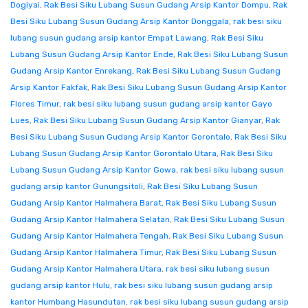
Dogiyai
,
Rak Besi Siku Lubang Susun Gudang Arsip Kantor Dompu
,
Rak
Besi Siku Lubang Susun Gudang Arsip Kantor Donggala
,
rak besi siku
lubang susun gudang arsip kantor Empat Lawang
,
Rak Besi Siku
Lubang Susun Gudang Arsip Kantor Ende
,
Rak Besi Siku Lubang Susun
Gudang Arsip Kantor Enrekang
,
Rak Besi Siku Lubang Susun Gudang
Arsip Kantor Fakfak
,
Rak Besi Siku Lubang Susun Gudang Arsip Kantor
Flores Timur
,
rak besi siku lubang susun gudang arsip kantor Gayo
Lues
,
Rak Besi Siku Lubang Susun Gudang Arsip Kantor Gianyar
,
Rak
Besi Siku Lubang Susun Gudang Arsip Kantor Gorontalo
,
Rak Besi Siku
Lubang Susun Gudang Arsip Kantor Gorontalo Utara
,
Rak Besi Siku
Lubang Susun Gudang Arsip Kantor Gowa
,
rak besi siku lubang susun
gudang arsip kantor Gunungsitoli
,
Rak Besi Siku Lubang Susun
Gudang Arsip Kantor Halmahera Barat
,
Rak Besi Siku Lubang Susun
Gudang Arsip Kantor Halmahera Selatan
,
Rak Besi Siku Lubang Susun
Gudang Arsip Kantor Halmahera Tengah
,
Rak Besi Siku Lubang Susun
Gudang Arsip Kantor Halmahera Timur
,
Rak Besi Siku Lubang Susun
Gudang Arsip Kantor Halmahera Utara
,
rak besi siku lubang susun
gudang arsip kantor Hulu
,
rak besi siku lubang susun gudang arsip
kantor Humbang Hasundutan
,
rak besi siku lubang susun gudang arsip