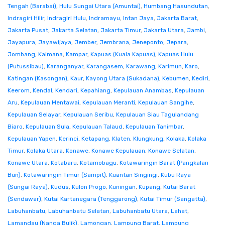
Tengah (Barabai)
,
Hulu Sungai Utara (Amuntai)
,
Humbang Hasundutan
,
Indragiri Hilir
,
Indragiri Hulu
,
Indramayu
,
Intan Jaya
,
Jakarta Barat
,
Jakarta Pusat
,
Jakarta Selatan
,
Jakarta Timur
,
Jakarta Utara
,
Jambi
,
Jayapura
,
Jayawijaya
,
Jember
,
Jembrana
,
Jeneponto
,
Jepara
,
Jombang
,
Kaimana
,
Kampar
,
Kapuas (Kuala Kapuas)
,
Kapuas Hulu
(Putussibau)
,
Karanganyar
,
Karangasem
,
Karawang
,
Karimun
,
Karo
,
Katingan (Kasongan)
,
Kaur
,
Kayong Utara (Sukadana)
,
Kebumen
,
Kediri
,
Keerom
,
Kendal
,
Kendari
,
Kepahiang
,
Kepulauan Anambas
,
Kepulauan
Aru
,
Kepulauan Mentawai
,
Kepulauan Meranti
,
Kepulauan Sangihe
,
Kepulauan Selayar
,
Kepulauan Seribu
,
Kepulauan Siau Tagulandang
Biaro
,
Kepulauan Sula
,
Kepulauan Talaud
,
Kepulauan Tanimbar
,
Kepulauan Yapen
,
Kerinci
,
Ketapang
,
Klaten
,
Klungkung
,
Kolaka
,
Kolaka
Timur
,
Kolaka Utara
,
Konawe
,
Konawe Kepulauan
,
Konawe Selatan
,
Konawe Utara
,
Kotabaru
,
Kotamobagu
,
Kotawaringin Barat (Pangkalan
Bun)
,
Kotawaringin Timur (Sampit)
,
Kuantan Singingi
,
Kubu Raya
(Sungai Raya)
,
Kudus
,
Kulon Progo
,
Kuningan
,
Kupang
,
Kutai Barat
(Sendawar)
,
Kutai Kartanegara (Tenggarong)
,
Kutai Timur (Sangatta)
,
Labuhanbatu
,
Labuhanbatu Selatan
,
Labuhanbatu Utara
,
Lahat
,
Lamandau (Nanga Bulik)
,
Lamongan
,
Lampung Barat
,
Lampung