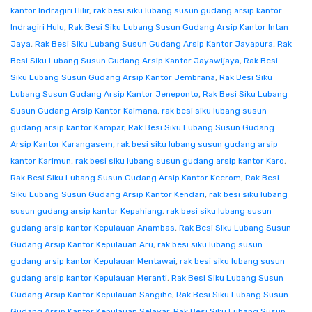
kantor Indragiri Hilir
,
rak besi siku lubang susun gudang arsip kantor
Indragiri Hulu
,
Rak Besi Siku Lubang Susun Gudang Arsip Kantor Intan
Jaya
,
Rak Besi Siku Lubang Susun Gudang Arsip Kantor Jayapura
,
Rak
Besi Siku Lubang Susun Gudang Arsip Kantor Jayawijaya
,
Rak Besi
Siku Lubang Susun Gudang Arsip Kantor Jembrana
,
Rak Besi Siku
Lubang Susun Gudang Arsip Kantor Jeneponto
,
Rak Besi Siku Lubang
Susun Gudang Arsip Kantor Kaimana
,
rak besi siku lubang susun
gudang arsip kantor Kampar
,
Rak Besi Siku Lubang Susun Gudang
Arsip Kantor Karangasem
,
rak besi siku lubang susun gudang arsip
kantor Karimun
,
rak besi siku lubang susun gudang arsip kantor Karo
,
Rak Besi Siku Lubang Susun Gudang Arsip Kantor Keerom
,
Rak Besi
Siku Lubang Susun Gudang Arsip Kantor Kendari
,
rak besi siku lubang
susun gudang arsip kantor Kepahiang
,
rak besi siku lubang susun
gudang arsip kantor Kepulauan Anambas
,
Rak Besi Siku Lubang Susun
Gudang Arsip Kantor Kepulauan Aru
,
rak besi siku lubang susun
gudang arsip kantor Kepulauan Mentawai
,
rak besi siku lubang susun
gudang arsip kantor Kepulauan Meranti
,
Rak Besi Siku Lubang Susun
Gudang Arsip Kantor Kepulauan Sangihe
,
Rak Besi Siku Lubang Susun
Gudang Arsip Kantor Kepulauan Selayar
,
Rak Besi Siku Lubang Susun