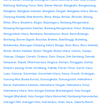
Belitung
,
Belitung Timur
,
Belu
,
Bener Meriah
,
Bengkalis
,
Bengkayang
,
Bengkulu
,
Bengkulu Selatan
,
Bengkulu Tengah
,
Bengkulu Utara
,
Berau
(Tanjung Redeb)
,
Biak Numfor
,
Bima
,
Binjai
,
Bintan
,
Bireuen
,
Bitung
,
Blitar
,
Blora
,
Boalemo
,
Bogor
,
Bojonegoro
,
Bolaang Mongondow
,
Bolaang Mongondow Selatan
,
Bolaang Mongondow Timur
,
Bolaang
Mongondow Utara
,
Bombana
,
Bondowoso
,
Bone
,
Bone Bolango
,
Bontang
,
Boven Digoel
,
Boyolali
,
Brebes
,
Bukittinggi
,
Buleleng
,
Bulukumba
,
Bulungan (Tanjung Selor)
,
Bungo
,
Buol
,
Buru
,
Buru Selatan
,
Buton
,
Buton Selatan
,
Buton Tengah
,
Buton Utara
,
Ciamis
,
Cianjur
,
Cilacap
,
Cilegon
,
Cimahi
,
Cirebon
,
Dairi
,
Deiyai
,
Deli Serdang
,
Demak
,
Denpasar
,
Depok
,
Dharmasraya
,
Dogiyai
,
Dompu
,
Donggala
,
Dumai
,
Empat Lawang
,
Ende
,
Enrekang
,
Fakfak
,
Flores Timur
,
Garut
,
Gayo
Lues
,
Gianyar
,
Gorontalo
,
Gorontalo Utara
,
Gowa
,
Gresik
,
Grobogan
,
Gunung Mas (Kuala Kurun)
,
Gunungkidul
,
Gunungsitoli
,
Halmahera
Barat
,
Halmahera Selatan
,
Halmahera Tengah
,
Halmahera Timur
,
Halmahera Utara
,
Hulu Sungai Selatan (Kandangan)
,
Hulu Sungai
Tengah (Barabai)
,
Hulu Sungai Utara (Amuntai)
,
Humbang Hasundutan
,
Indragiri Hilir
,
Indragiri Hulu
,
Indramayu
,
Intan Jaya
,
Jakarta Barat
,