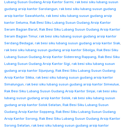
Lubang Susun Gudang Arsip Kantor Sarmi
,
rak besi siku lubang susun
gudang arsip kantor Sarolangun
,
rak besi siku lubang susun gudang
arsip kantor Sawahlunto
,
rak besi siku lubang susun gudang arsip
kantor Seluma
,
Rak Besi Siku Lubang Susun Gudang Arsip Kantor
Seram Bagian Barat
,
Rak Besi Siku Lubang Susun Gudang Arsip Kantor
Seram Bagian Timur
,
rak besi siku lubang susun gudang arsip kantor
Serdang Bedagai
,
rak besi siku lubang susun gudang arsip kantor Siak
,
rak besi siku lubang susun gudang arsip kantor Sibolga
,
Rak Besi Siku
Lubang Susun Gudang Arsip Kantor Sidenreng Rappang
,
Rak Besi Siku
Lubang Susun Gudang Arsip Kantor Sigi
,
rak besi siku lubang susun
gudang arsip kantor Sijunjung
,
Rak Besi Siku Lubang Susun Gudang
Arsip Kantor Sikka
,
rak besi siku lubang susun gudang arsip kantor
Simalungun
,
rak besi siku lubang susun gudang arsip kantor Simeulue
,
Rak Besi Siku Lubang Susun Gudang Arsip Kantor Sinjai
,
rak besi siku
lubang susun gudang arsip kantor Solok
,
rak besi siku lubang susun
gudang arsip kantor Solok Selatan
,
Rak Besi Siku Lubang Susun
Gudang Arsip Kantor Soppeng
,
Rak Besi Siku Lubang Susun Gudang
Arsip Kantor Sorong
,
Rak Besi Siku Lubang Susun Gudang Arsip Kantor
Sorong Selatan
,
rak besi siku lubang susun gudang arsip kantor