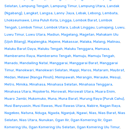
Selatan
,
Lampung Tengah
,
Lampung Timur
,
Lampung Utara
,
Landak
(Ngabang)
,
Langkat
,
Langsa
,
Lanny Jaya
,
Lebak
,
Lebong
,
Lembata
,
Lhokseumawe
,
Lima Puluh Kota
,
Lingga
,
Lombok Barat
,
Lombok
Tengah
,
Lombok Timur
,
Lombok Utara
,
Lubuk Linggau
,
Lumajang
,
Luwu
,
Luwu Timur
,
Luwu Utara
,
Madiun
,
Magelang
,
Magetan
,
Mahakam Ulu
(Ujoh Bilang)
,
Majalengka
,
Majene
,
Makassar
,
Malaka
,
Malang
,
Malinau
,
Maluku Barat Daya
,
Maluku Tengah
,
Maluku Tenggara
,
Mamasa
,
Mamberamo Raya
,
Mamberamo Tengah
,
Mamuju
,
Mamuju Tengah
,
Manado
,
Mandailing Natal
,
Manggarai
,
Manggarai Barat
,
Manggarai
Timur
,
Manokwari
,
Manokwari Selatan
,
Mappi
,
Maros
,
Mataram
,
Maybrat
,
Medan
,
Melawi (Nanga Pinoh)
,
Mempawah
,
Merangin
,
Merauke
,
Mesuji
,
Metro
,
Mimika
,
Minahasa
,
Minahasa Selatan
,
Minahasa Tenggara
,
Minahasa Utara
,
Mojokerto
,
Morowali
,
Morowali Utara
,
Muara Enim
,
Muaro Jambi
,
Mukomuko
,
Muna
,
Muna Barat
,
Murung Raya (Puruk Cahu)
,
Musi Banyuasin
,
Musi Rawas
,
Musi Rawas Utara
,
Nabire
,
Nagan Raya
,
Nagekeo
,
Natuna
,
Nduga
,
Ngada
,
Nganjuk
,
Ngawi
,
Nias
,
Nias Barat
,
Nias
Selatan
,
Nias Utara
,
Nunukan
,
Ogan Ilir
,
Ogan Komering Ilir
,
Ogan
Komering Ulu
,
Ogan Komering Ulu Selatan
,
Ogan Komering Ulu Timur
,