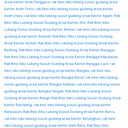
arsip kantor Aceh Tenggara
,
rak besi siku lubang susun gudang arsip
kantor Aceh Timur
,
rak besi siku lubang susun gudang arsip kantor
Aceh Utara
,
rak besi siku lubang susun gudang arsip kantor Agam
,
Rak
Besi Siku Lubang Susun Gudang Arsip Kantor Alor
,
Rak Besi Siku
Lubang Susun Gudang Arsip Kantor Ambon
,
rak besi siku lubang susun
gudang arsip kantor Asahan
,
Rak Besi Siku Lubang Susun Gudang
Arsip Kantor Asmat
,
Rak Besi Siku Lubang Susun Gudang Arsip Kantor
Badung
,
Rak Besi Siku Lubang Susun Gudang Arsip Kantor Banggai
,
Rak Besi Siku Lubang Susun Gudang Arsip Kantor Banggai Kepulauan
,
Rak Besi Siku Lubang Susun Gudang Arsip Kantor Banggai Laut
,
rak
besi siku lubang susun gudang arsip kantor Bangka
,
rak besi siku
lubang susun gudang arsip kantor Bangka Barat
,
rak besi siku lubang
susun gudang arsip kantor Bangka Selatan
,
rak besi siku lubang susun
gudang arsip kantor Bangka Tengah
,
Rak Besi Siku Lubang Susun
Gudang Arsip Kantor Bangli
,
Rak Besi Siku Lubang Susun Gudang Arsip
Kantor Bantaeng
,
rak besi siku lubang susun gudang arsip kantor
Banyuasin
,
Rak Besi Siku Lubang Susun Gudang Arsip Kantor Barru
,
rak besi siku lubang susun gudang arsip kantor Batanghari
,
rak besi
siku lubang susun gudang arsip kantor Batu Bara
,
Rak Besi Siku