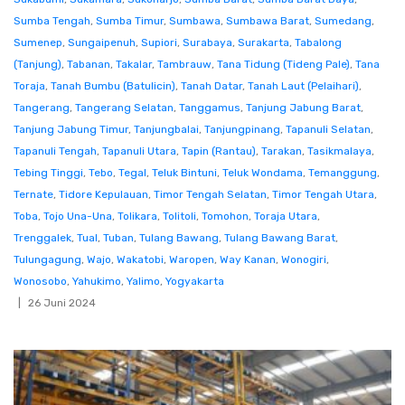
Sumba Tengah
,
Sumba Timur
,
Sumbawa
,
Sumbawa Barat
,
Sumedang
,
Sumenep
,
Sungaipenuh
,
Supiori
,
Surabaya
,
Surakarta
,
Tabalong
(Tanjung)
,
Tabanan
,
Takalar
,
Tambrauw
,
Tana Tidung (Tideng Pale)
,
Tana
Toraja
,
Tanah Bumbu (Batulicin)
,
Tanah Datar
,
Tanah Laut (Pelaihari)
,
Tangerang
,
Tangerang Selatan
,
Tanggamus
,
Tanjung Jabung Barat
,
Tanjung Jabung Timur
,
Tanjungbalai
,
Tanjungpinang
,
Tapanuli Selatan
,
Tapanuli Tengah
,
Tapanuli Utara
,
Tapin (Rantau)
,
Tarakan
,
Tasikmalaya
,
Tebing Tinggi
,
Tebo
,
Tegal
,
Teluk Bintuni
,
Teluk Wondama
,
Temanggung
,
Ternate
,
Tidore Kepulauan
,
Timor Tengah Selatan
,
Timor Tengah Utara
,
Toba
,
Tojo Una-Una
,
Tolikara
,
Tolitoli
,
Tomohon
,
Toraja Utara
,
Trenggalek
,
Tual
,
Tuban
,
Tulang Bawang
,
Tulang Bawang Barat
,
Tulungagung
,
Wajo
,
Wakatobi
,
Waropen
,
Way Kanan
,
Wonogiri
,
Wonosobo
,
Yahukimo
,
Yalimo
,
Yogyakarta
26 Juni 2024