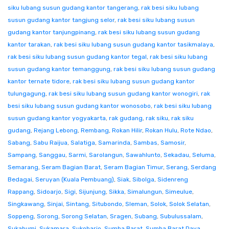
siku lubang susun gudang kantor tangerang
,
rak besi siku lubang
susun gudang kantor tangjung selor
,
rak besi siku lubang susun
gudang kantor tanjungpinang
,
rak besi siku lubang susun gudang
kantor tarakan
,
rak besi siku lubang susun gudang kantor tasikmalaya
,
rak besi siku lubang susun gudang kantor tegal
,
rak besi siku lubang
susun gudang kantor temanggung
,
rak besi siku lubang susun gudang
kantor ternate tidore
,
rak besi siku lubang susun gudang kantor
tulungagung
,
rak besi siku lubang susun gudang kantor wonogiri
,
rak
besi siku lubang susun gudang kantor wonosobo
,
rak besi siku lubang
susun gudang kantor yogyakarta
,
rak gudang
,
rak siku
,
rak siku
gudang
,
Rejang Lebong
,
Rembang
,
Rokan Hilir
,
Rokan Hulu
,
Rote Ndao
,
Sabang
,
Sabu Raijua
,
Salatiga
,
Samarinda
,
Sambas
,
Samosir
,
Sampang
,
Sanggau
,
Sarmi
,
Sarolangun
,
Sawahlunto
,
Sekadau
,
Seluma
,
Semarang
,
Seram Bagian Barat
,
Seram Bagian Timur
,
Serang
,
Serdang
Bedagai
,
Seruyan (Kuala Pembuang)
,
Siak
,
Sibolga
,
Sidenreng
Rappang
,
Sidoarjo
,
Sigi
,
Sijunjung
,
Sikka
,
Simalungun
,
Simeulue
,
Singkawang
,
Sinjai
,
Sintang
,
Situbondo
,
Sleman
,
Solok
,
Solok Selatan
,
Soppeng
,
Sorong
,
Sorong Selatan
,
Sragen
,
Subang
,
Subulussalam
,
Sukabumi
,
Sukamara
,
Sukoharjo
,
Sumba Barat
,
Sumba Barat Daya
,