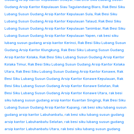
Gudang Arsip Kantor Kepulauan Siau Tagulandang Biaro
,
Rak Besi Siku
Lubang Susun Gudang Arsip Kantor Kepulauan Sula
,
Rak Besi Siku
Lubang Susun Gudang Arsip Kantor Kepulauan Talaud
,
Rak Besi Siku
Lubang Susun Gudang Arsip Kantor Kepulauan Tanimbar
,
Rak Besi Siku
Lubang Susun Gudang Arsip Kantor Kepulauan Yapen
,
rak besi siku
lubang susun gudang arsip kantor Kerinci
,
Rak Besi Siku Lubang Susun
Gudang Arsip Kantor Klungkung
,
Rak Besi Siku Lubang Susun Gudang
Arsip Kantor Kolaka
,
Rak Besi Siku Lubang Susun Gudang Arsip Kantor
Kolaka Timur
,
Rak Besi Siku Lubang Susun Gudang Arsip Kantor Kolaka
Utara
,
Rak Besi Siku Lubang Susun Gudang Arsip Kantor Konawe
,
Rak
Besi Siku Lubang Susun Gudang Arsip Kantor Konawe Kepulauan
,
Rak
Besi Siku Lubang Susun Gudang Arsip Kantor Konawe Selatan
,
Rak
Besi Siku Lubang Susun Gudang Arsip Kantor Konawe Utara
,
rak besi
siku lubang susun gudang arsip kantor Kuantan Singingi
,
Rak Besi Siku
Lubang Susun Gudang Arsip Kantor Kupang
,
rak besi siku lubang susun
gudang arsip kantor Labuhanbatu
,
rak besi siku lubang susun gudang
arsip kantor Labuhanbatu Selatan
,
rak besi siku lubang susun gudang
arsip kantor Labuhanbatu Utara
,
rak besi siku lubang susun gudang