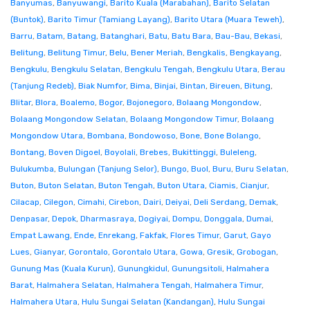
Banyumas
,
Banyuwangi
,
Barito Kuala (Marabahan)
,
Barito Selatan
(Buntok)
,
Barito Timur (Tamiang Layang)
,
Barito Utara (Muara Teweh)
,
Barru
,
Batam
,
Batang
,
Batanghari
,
Batu
,
Batu Bara
,
Bau-Bau
,
Bekasi
,
Belitung
,
Belitung Timur
,
Belu
,
Bener Meriah
,
Bengkalis
,
Bengkayang
,
Bengkulu
,
Bengkulu Selatan
,
Bengkulu Tengah
,
Bengkulu Utara
,
Berau
(Tanjung Redeb)
,
Biak Numfor
,
Bima
,
Binjai
,
Bintan
,
Bireuen
,
Bitung
,
Blitar
,
Blora
,
Boalemo
,
Bogor
,
Bojonegoro
,
Bolaang Mongondow
,
Bolaang Mongondow Selatan
,
Bolaang Mongondow Timur
,
Bolaang
Mongondow Utara
,
Bombana
,
Bondowoso
,
Bone
,
Bone Bolango
,
Bontang
,
Boven Digoel
,
Boyolali
,
Brebes
,
Bukittinggi
,
Buleleng
,
Bulukumba
,
Bulungan (Tanjung Selor)
,
Bungo
,
Buol
,
Buru
,
Buru Selatan
,
Buton
,
Buton Selatan
,
Buton Tengah
,
Buton Utara
,
Ciamis
,
Cianjur
,
Cilacap
,
Cilegon
,
Cimahi
,
Cirebon
,
Dairi
,
Deiyai
,
Deli Serdang
,
Demak
,
Denpasar
,
Depok
,
Dharmasraya
,
Dogiyai
,
Dompu
,
Donggala
,
Dumai
,
Empat Lawang
,
Ende
,
Enrekang
,
Fakfak
,
Flores Timur
,
Garut
,
Gayo
Lues
,
Gianyar
,
Gorontalo
,
Gorontalo Utara
,
Gowa
,
Gresik
,
Grobogan
,
Gunung Mas (Kuala Kurun)
,
Gunungkidul
,
Gunungsitoli
,
Halmahera
Barat
,
Halmahera Selatan
,
Halmahera Tengah
,
Halmahera Timur
,
Halmahera Utara
,
Hulu Sungai Selatan (Kandangan)
,
Hulu Sungai