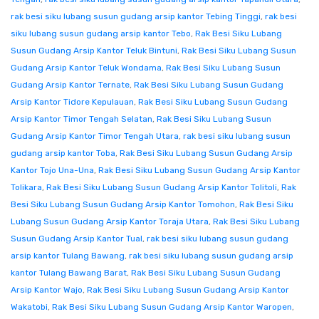
rak besi siku lubang susun gudang arsip kantor Tebing Tinggi
,
rak besi
siku lubang susun gudang arsip kantor Tebo
,
Rak Besi Siku Lubang
Susun Gudang Arsip Kantor Teluk Bintuni
,
Rak Besi Siku Lubang Susun
Gudang Arsip Kantor Teluk Wondama
,
Rak Besi Siku Lubang Susun
Gudang Arsip Kantor Ternate
,
Rak Besi Siku Lubang Susun Gudang
Arsip Kantor Tidore Kepulauan
,
Rak Besi Siku Lubang Susun Gudang
Arsip Kantor Timor Tengah Selatan
,
Rak Besi Siku Lubang Susun
Gudang Arsip Kantor Timor Tengah Utara
,
rak besi siku lubang susun
gudang arsip kantor Toba
,
Rak Besi Siku Lubang Susun Gudang Arsip
Kantor Tojo Una-Una
,
Rak Besi Siku Lubang Susun Gudang Arsip Kantor
Tolikara
,
Rak Besi Siku Lubang Susun Gudang Arsip Kantor Tolitoli
,
Rak
Besi Siku Lubang Susun Gudang Arsip Kantor Tomohon
,
Rak Besi Siku
Lubang Susun Gudang Arsip Kantor Toraja Utara
,
Rak Besi Siku Lubang
Susun Gudang Arsip Kantor Tual
,
rak besi siku lubang susun gudang
arsip kantor Tulang Bawang
,
rak besi siku lubang susun gudang arsip
kantor Tulang Bawang Barat
,
Rak Besi Siku Lubang Susun Gudang
Arsip Kantor Wajo
,
Rak Besi Siku Lubang Susun Gudang Arsip Kantor
Wakatobi
,
Rak Besi Siku Lubang Susun Gudang Arsip Kantor Waropen
,