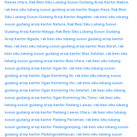
Rawas Utara
,
Rak Besi Siku Lubang Susun Gudang Arsip Kantor Nabire
,
rak besi siku lubang susun gudang arsip kantor Nagan Raya
,
Rak Besi
Siku Lubang Susun Gudang Arsip Kantor Nagekeo
,
rak besi siku lubang
susun gudang arsip kantor Natuna
,
Rak Besi Siku Lubang Susun
Gudang Arsip Kantor Nduga
,
Rak Besi Siku Lubang Susun Gudang
Arsip Kantor Ngada
,
rak besi siku lubang susun gudang arsip kantor
Nias
,
rak besi siku lubang susun gudang arsip kantor Nias Barat
,
rak
besi siku lubang susun gudang arsip kantor Nias Selatan
,
rak besi siku
lubang susun gudang arsip kantor Nias Utara
,
rak besi siku lubang
susun gudang arsip kantor Ogan Ilir
,
rak besi siku lubang susun
gudang arsip kantor Ogan Komering Ilir
,
rak besi siku lubang susun
gudang arsip kantor Ogan Komering Ulu
,
rak besi siku lubang susun
gudang arsip kantor Ogan Komering Ulu Selatan
,
rak besi siku lubang
susun gudang arsip kantor Ogan Komering Ulu Timur
,
rak besi siku
lubang susun gudang arsip kantor Padang Lawas
,
rak besi siku lubang
susun gudang arsip kantor Padang Lawas Utara
,
rak besi siku lubang
susun gudang arsip kantor Padang Pariaman
,
rak besi siku lubang
susun gudang arsip kantor Padangpanjang
,
rak besi siku lubang susun
gudang arsip kantor Padangsidempuan
,
rak besi siku lubang susun