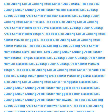
Siku Lubang Susun Gudang Arsip Kantor Luwu Utara
,
Rak Besi Siku
Lubang Susun Gudang Arsip Kantor Majene
,
Rak Besi Siku Lubang
Susun Gudang Arsip Kantor Makassar
,
Rak Besi Siku Lubang Susun
Gudang Arsip Kantor Malaka
,
Rak Besi Siku Lubang Susun Gudang
Arsip Kantor Maluku Barat Daya
,
Rak Besi Siku Lubang Susun Gudang
Arsip Kantor Maluku Tengah
,
Rak Besi Siku Lubang Susun Gudang Arsip
Kantor Maluku Tenggara
,
Rak Besi Siku Lubang Susun Gudang Arsip
Kantor Mamasa
,
Rak Besi Siku Lubang Susun Gudang Arsip Kantor
Mamberamo Raya
,
Rak Besi Siku Lubang Susun Gudang Arsip Kantor
Mamberamo Tengah
,
Rak Besi Siku Lubang Susun Gudang Arsip Kantor
Mamuju
,
Rak Besi Siku Lubang Susun Gudang Arsip Kantor Mamuju
Tengah
,
Rak Besi Siku Lubang Susun Gudang Arsip Kantor Manado
,
rak
besi siku lubang susun gudang arsip kantor Mandailing Natal
,
Rak Besi
Siku Lubang Susun Gudang Arsip Kantor Manggarai
,
Rak Besi Siku
Lubang Susun Gudang Arsip Kantor Manggarai Barat
,
Rak Besi Siku
Lubang Susun Gudang Arsip Kantor Manggarai Timur
,
Rak Besi Siku
Lubang Susun Gudang Arsip Kantor Manokwari
,
Rak Besi Siku Lubang
Susun Gudang Arsip Kantor Manokwari Selatan
,
Rak Besi Siku Lubang
Susun Gudang Arsip Kantor Mappi
,
Rak Besi Siku Lubang Susun