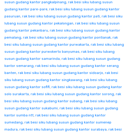
susun gudang kantor pangkalpinang
,
rak besi siku lubang susun
gudang kantor pare-pare
,
rak besi siku lubang susun gudang kantor
pasuruan
,
rak besi siku lubang susun gudang kantor pati
,
rak besi siku
lubang susun gudang kantor pekalongan
,
rak besi siku lubang susun
gudang kantor pekanbaru
,
rak besi siku lubang susun gudang kantor
pemalang
,
rak besi siku lubang susun gudang kantor pontianak
,
rak
besi siku lubang susun gudang kantor purwakarta
,
rak besi siku lubang
susun gudang kantor purwokerto banyumas
,
rak besi siku lubang
susun gudang kantor samarinda
,
rak besi siku lubang susun gudang
kantor semarang
,
rak besi siku lubang susun gudang kantor serang
banten
,
rak besi siku lubang susun gudang kantor sidoarjo
,
rak besi
siku lubang susun gudang kantor singkawang
,
rak besi siku lubang
susun gudang kantor sofifi
,
rak besi siku lubang susun gudang kantor
solo surakarta
,
rak besi siku lubang susun gudang kantor sorong
,
rak
besi siku lubang susun gudang kantor subang
,
rak besi siku lubang
susun gudang kantor sukabumi
,
rak besi siku lubang susun gudang
kantor sumba ntt
,
rak besi siku lubang susun gudang kantor
sumedang
,
rak besi siku lubang susun gudang kantor sumenep
madura
,
rak besi siku lubang susun gudang kantor surabaya
,
rak besi