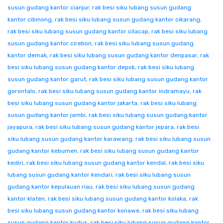
susun gudang kantor cianjur
,
rak besi siku lubang susun gudang
kantor cibinong
,
rak besi siku lubang susun gudang kantor cikarang
,
rak besi siku lubang susun gudang kantor cilacap
,
rak besi siku lubang
susun gudang kantor cirebon
,
rak besi siku lubang susun gudang
kantor demak
,
rak besi siku lubang susun gudang kantor denpasar
,
rak
besi siku lubang susun gudang kantor depok
,
rak besi siku lubang
susun gudang kantor garut
,
rak besi siku lubang susun gudang kantor
gorontalo
,
rak besi siku lubang susun gudang kantor indramayu
,
rak
besi siku lubang susun gudang kantor jakarta
,
rak besi siku lubang
susun gudang kantor jambi
,
rak besi siku lubang susun gudang kantor
jayapura
,
rak besi siku lubang susun gudang kantor jepara
,
rak besi
siku lubang susun gudang kantor karawang
,
rak besi siku lubang susun
gudang kantor kebumen
,
rak besi siku lubang susun gudang kantor
kediri
,
rak besi siku lubang susun gudang kantor kendal
,
rak besi siku
lubang susun gudang kantor kendari
,
rak besi siku lubang susun
gudang kantor kepulauan riau
,
rak besi siku lubang susun gudang
kantor klaten
,
rak besi siku lubang susun gudang kantor kolaka
,
rak
besi siku lubang susun gudang kantor konawe
,
rak besi siku lubang
susun gudang kantor kudus
,
rak besi siku lubang susun gudang kantor