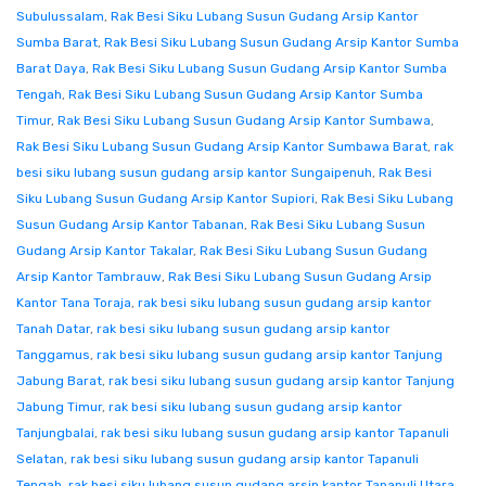
Subulussalam
,
Rak Besi Siku Lubang Susun Gudang Arsip Kantor
Sumba Barat
,
Rak Besi Siku Lubang Susun Gudang Arsip Kantor Sumba
Barat Daya
,
Rak Besi Siku Lubang Susun Gudang Arsip Kantor Sumba
Tengah
,
Rak Besi Siku Lubang Susun Gudang Arsip Kantor Sumba
Timur
,
Rak Besi Siku Lubang Susun Gudang Arsip Kantor Sumbawa
,
Rak Besi Siku Lubang Susun Gudang Arsip Kantor Sumbawa Barat
,
rak
besi siku lubang susun gudang arsip kantor Sungaipenuh
,
Rak Besi
Siku Lubang Susun Gudang Arsip Kantor Supiori
,
Rak Besi Siku Lubang
Susun Gudang Arsip Kantor Tabanan
,
Rak Besi Siku Lubang Susun
Gudang Arsip Kantor Takalar
,
Rak Besi Siku Lubang Susun Gudang
Arsip Kantor Tambrauw
,
Rak Besi Siku Lubang Susun Gudang Arsip
Kantor Tana Toraja
,
rak besi siku lubang susun gudang arsip kantor
Tanah Datar
,
rak besi siku lubang susun gudang arsip kantor
Tanggamus
,
rak besi siku lubang susun gudang arsip kantor Tanjung
Jabung Barat
,
rak besi siku lubang susun gudang arsip kantor Tanjung
Jabung Timur
,
rak besi siku lubang susun gudang arsip kantor
Tanjungbalai
,
rak besi siku lubang susun gudang arsip kantor Tapanuli
Selatan
,
rak besi siku lubang susun gudang arsip kantor Tapanuli
Tengah
,
rak besi siku lubang susun gudang arsip kantor Tapanuli Utara
,