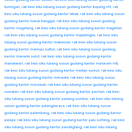
kuningan
,
rak besi siku lubang susun gudang kantor kupang ntt
,
rak
besi siku lubang susun gudang kantor lebak
,
rak besi siku lubang susun
gudang kantor luwuk banggai
,
rak besi siku lubang susun gudang
kantor magelang
,
rak besi siku lubang susun gudang kantor magetan
,
rak besi siku lubang susun gudang kantor majalengka
,
rak besi siku
lubang susun gudang kantor makassar
,
rak besi siku lubang susun
gudang kantor mamuju sulbar
,
rak besi siku lubang susun gudang
kantor manado sulut
,
rak besi siku lubang susun gudang kantor
manokwari
,
rak besi siku lubang susun gudang kantor mataram ntb
,
rak besi siku lubang susun gudang kantor medan sumut
,
rak besi siku
lubang susun gudang kantor merauke
,
rak besi siku lubang susun
gudang kantor morowali
,
rak besi siku lubang susun gudang kantor
nunukan
,
rak besi siku lubang susun gudang kantor pacitan
,
rak besi
siku lubang susun gudang kantor padang sumbar
,
rak besi siku lubang
susun gudang kantor palangkaraya
,
rak besi siku lubang susun
gudang kantor palembang
,
rak besi siku lubang susun gudang kantor
palopo
,
rak besi siku lubang susun gudang kantor palu sulteng
,
rak besi
siku lubang susun gudang kantor pandeglang
,
rak besi siku lubang