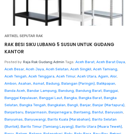
ARTIKEL SEPUTAR RAK
RAK BESI SIKU LUBANG 5 SUSUN UNTUK GUDANG
KANTOR
Posted by
Raja Rak Gudang Admin
Tags:
Aceh Barat
,
Aceh Barat Daya
,
Aceh Besar
,
Aceh Jaya
,
Aceh Selatan
,
Aceh Singkil
,
Aceh Tamiang
,
Aceh Tengah
,
Aceh Tenggara
,
Aceh Timur
,
Aceh Utara
,
Agam
,
Alor
,
Ambon
,
Asahan
,
Asmat
,
Badung
,
Balangan (Paringin)
,
Balikpapan
,
Banda Aceh
,
Bandar Lampung
,
Bandung
,
Bandung Barat
,
Banggai
,
Banggai Kepulauan
,
Banggai Laut
,
Bangka
,
Bangka Barat
,
Bangka
Selatan
,
Bangka Tengah
,
Bangkalan
,
Bangli
,
Banjar
,
Banjar (Martapura)
,
Banjarbaru
,
Banjarmasin
,
Banjarnegara
,
Bantaeng
,
Bantul
,
Banyuasin
,
Banyumas
,
Banyuwangi
,
Barito Kuala (Marabahan)
,
Barito Selatan
(Buntok)
,
Barito Timur (Tamiang Layang)
,
Barito Utara (Muara Teweh)
,
Barru
,
Batam
,
Batang
,
Batanghari
,
Batu
,
Batu Bara
,
Bau-Bau
,
Bekasi
,