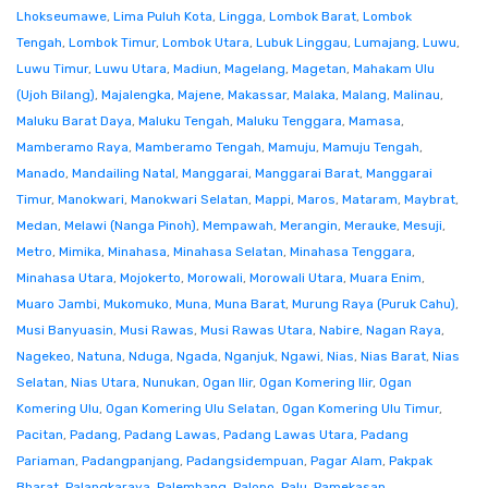
Lhokseumawe
,
Lima Puluh Kota
,
Lingga
,
Lombok Barat
,
Lombok
Tengah
,
Lombok Timur
,
Lombok Utara
,
Lubuk Linggau
,
Lumajang
,
Luwu
,
Luwu Timur
,
Luwu Utara
,
Madiun
,
Magelang
,
Magetan
,
Mahakam Ulu
(Ujoh Bilang)
,
Majalengka
,
Majene
,
Makassar
,
Malaka
,
Malang
,
Malinau
,
Maluku Barat Daya
,
Maluku Tengah
,
Maluku Tenggara
,
Mamasa
,
Mamberamo Raya
,
Mamberamo Tengah
,
Mamuju
,
Mamuju Tengah
,
Manado
,
Mandailing Natal
,
Manggarai
,
Manggarai Barat
,
Manggarai
Timur
,
Manokwari
,
Manokwari Selatan
,
Mappi
,
Maros
,
Mataram
,
Maybrat
,
Medan
,
Melawi (Nanga Pinoh)
,
Mempawah
,
Merangin
,
Merauke
,
Mesuji
,
Metro
,
Mimika
,
Minahasa
,
Minahasa Selatan
,
Minahasa Tenggara
,
Minahasa Utara
,
Mojokerto
,
Morowali
,
Morowali Utara
,
Muara Enim
,
Muaro Jambi
,
Mukomuko
,
Muna
,
Muna Barat
,
Murung Raya (Puruk Cahu)
,
Musi Banyuasin
,
Musi Rawas
,
Musi Rawas Utara
,
Nabire
,
Nagan Raya
,
Nagekeo
,
Natuna
,
Nduga
,
Ngada
,
Nganjuk
,
Ngawi
,
Nias
,
Nias Barat
,
Nias
Selatan
,
Nias Utara
,
Nunukan
,
Ogan Ilir
,
Ogan Komering Ilir
,
Ogan
Komering Ulu
,
Ogan Komering Ulu Selatan
,
Ogan Komering Ulu Timur
,
Pacitan
,
Padang
,
Padang Lawas
,
Padang Lawas Utara
,
Padang
Pariaman
,
Padangpanjang
,
Padangsidempuan
,
Pagar Alam
,
Pakpak
Bharat
,
Palangkaraya
,
Palembang
,
Palopo
,
Palu
,
Pamekasan
,