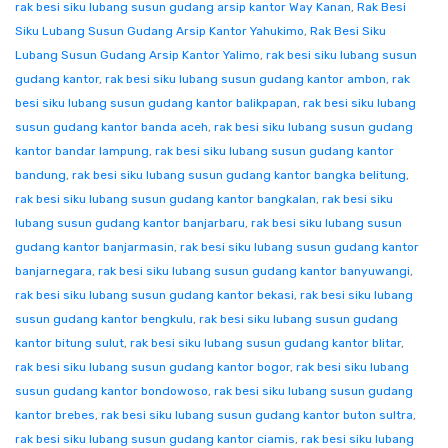
rak besi siku lubang susun gudang arsip kantor Way Kanan
,
Rak Besi
Siku Lubang Susun Gudang Arsip Kantor Yahukimo
,
Rak Besi Siku
Lubang Susun Gudang Arsip Kantor Yalimo
,
rak besi siku lubang susun
gudang kantor
,
rak besi siku lubang susun gudang kantor ambon
,
rak
besi siku lubang susun gudang kantor balikpapan
,
rak besi siku lubang
susun gudang kantor banda aceh
,
rak besi siku lubang susun gudang
kantor bandar lampung
,
rak besi siku lubang susun gudang kantor
bandung
,
rak besi siku lubang susun gudang kantor bangka belitung
,
rak besi siku lubang susun gudang kantor bangkalan
,
rak besi siku
lubang susun gudang kantor banjarbaru
,
rak besi siku lubang susun
gudang kantor banjarmasin
,
rak besi siku lubang susun gudang kantor
banjarnegara
,
rak besi siku lubang susun gudang kantor banyuwangi
,
rak besi siku lubang susun gudang kantor bekasi
,
rak besi siku lubang
susun gudang kantor bengkulu
,
rak besi siku lubang susun gudang
kantor bitung sulut
,
rak besi siku lubang susun gudang kantor blitar
,
rak besi siku lubang susun gudang kantor bogor
,
rak besi siku lubang
susun gudang kantor bondowoso
,
rak besi siku lubang susun gudang
kantor brebes
,
rak besi siku lubang susun gudang kantor buton sultra
,
rak besi siku lubang susun gudang kantor ciamis
,
rak besi siku lubang