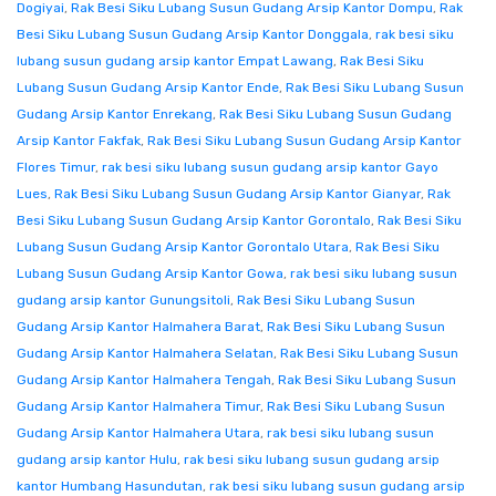
Dogiyai
,
Rak Besi Siku Lubang Susun Gudang Arsip Kantor Dompu
,
Rak
Besi Siku Lubang Susun Gudang Arsip Kantor Donggala
,
rak besi siku
lubang susun gudang arsip kantor Empat Lawang
,
Rak Besi Siku
Lubang Susun Gudang Arsip Kantor Ende
,
Rak Besi Siku Lubang Susun
Gudang Arsip Kantor Enrekang
,
Rak Besi Siku Lubang Susun Gudang
Arsip Kantor Fakfak
,
Rak Besi Siku Lubang Susun Gudang Arsip Kantor
Flores Timur
,
rak besi siku lubang susun gudang arsip kantor Gayo
Lues
,
Rak Besi Siku Lubang Susun Gudang Arsip Kantor Gianyar
,
Rak
Besi Siku Lubang Susun Gudang Arsip Kantor Gorontalo
,
Rak Besi Siku
Lubang Susun Gudang Arsip Kantor Gorontalo Utara
,
Rak Besi Siku
Lubang Susun Gudang Arsip Kantor Gowa
,
rak besi siku lubang susun
gudang arsip kantor Gunungsitoli
,
Rak Besi Siku Lubang Susun
Gudang Arsip Kantor Halmahera Barat
,
Rak Besi Siku Lubang Susun
Gudang Arsip Kantor Halmahera Selatan
,
Rak Besi Siku Lubang Susun
Gudang Arsip Kantor Halmahera Tengah
,
Rak Besi Siku Lubang Susun
Gudang Arsip Kantor Halmahera Timur
,
Rak Besi Siku Lubang Susun
Gudang Arsip Kantor Halmahera Utara
,
rak besi siku lubang susun
gudang arsip kantor Hulu
,
rak besi siku lubang susun gudang arsip
kantor Humbang Hasundutan
,
rak besi siku lubang susun gudang arsip