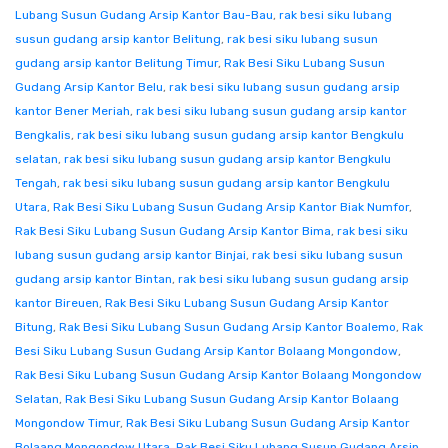
Lubang Susun Gudang Arsip Kantor Bau-Bau
,
rak besi siku lubang
susun gudang arsip kantor Belitung
,
rak besi siku lubang susun
gudang arsip kantor Belitung Timur
,
Rak Besi Siku Lubang Susun
Gudang Arsip Kantor Belu
,
rak besi siku lubang susun gudang arsip
kantor Bener Meriah
,
rak besi siku lubang susun gudang arsip kantor
Bengkalis
,
rak besi siku lubang susun gudang arsip kantor Bengkulu
selatan
,
rak besi siku lubang susun gudang arsip kantor Bengkulu
Tengah
,
rak besi siku lubang susun gudang arsip kantor Bengkulu
Utara
,
Rak Besi Siku Lubang Susun Gudang Arsip Kantor Biak Numfor
,
Rak Besi Siku Lubang Susun Gudang Arsip Kantor Bima
,
rak besi siku
lubang susun gudang arsip kantor Binjai
,
rak besi siku lubang susun
gudang arsip kantor Bintan
,
rak besi siku lubang susun gudang arsip
kantor Bireuen
,
Rak Besi Siku Lubang Susun Gudang Arsip Kantor
Bitung
,
Rak Besi Siku Lubang Susun Gudang Arsip Kantor Boalemo
,
Rak
Besi Siku Lubang Susun Gudang Arsip Kantor Bolaang Mongondow
,
Rak Besi Siku Lubang Susun Gudang Arsip Kantor Bolaang Mongondow
Selatan
,
Rak Besi Siku Lubang Susun Gudang Arsip Kantor Bolaang
Mongondow Timur
,
Rak Besi Siku Lubang Susun Gudang Arsip Kantor
Bolaang Mongondow Utara
,
Rak Besi Siku Lubang Susun Gudang Arsip