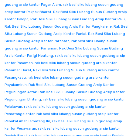
gudang arsip kantor Pagar Alam
,
rak besi siku lubang susun gudang
arsip kantor Pakpak Bharat
,
Rak Besi Siku Lubang Susun Gudang Arsip
Kantor Palopo
,
Rak Besi Siku Lubang Susun Gudang Arsip Kantor Palu
,
Rak Besi Siku Lubang Susun Gudang Arsip Kantor Pangkajene
,
Rak Besi
Siku Lubang Susun Gudang Arsip Kantor Paniai
,
Rak Besi Siku Lubang
Susun Gudang Arsip Kantor Parepare
,
rak besi siku lubang susun
gudang arsip kantor Pariaman
,
Rak Besi Siku Lubang Susun Gudang
Arsip Kantor Parigi Moutong
,
rak besi siku lubang susun gudang arsip
kantor Pasaman
,
rak besi siku lubang susun gudang arsip kantor
Pasaman Barat
,
Rak Besi Siku Lubang Susun Gudang Arsip Kantor
Pasangkayu
,
rak besi siku lubang susun gudang arsip kantor
Payakumbuh
,
Rak Besi Siku Lubang Susun Gudang Arsip Kantor
Pegunungan Arfak
,
Rak Besi Siku Lubang Susun Gudang Arsip Kantor
Pegunungan Bintang
,
rak besi siku lubang susun gudang arsip kantor
Pelalawan
,
rak besi siku lubang susun gudang arsip kantor
Pematangsiantar
,
rak besi siku lubang susun gudang arsip kantor
Penukal Abab lematang Ilir
,
rak besi siku lubang susun gudang arsip
kantor Pesawaran
,
rak besi siku lubang susun gudang arsip kantor
Pesisir Barat
,
rak besi siku lubang susun gudang arsip kantor Pesisir