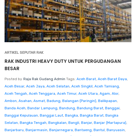
ARTIKEL SEPUTAR RAK
RAK INDUSTRI HEAVY DUTY UNTUK PERGUDANGAN
BESAR
Posted by
Raja Rak Gudang Admin
Tags:
Aceh Barat
,
Aceh Barat Daya
,
Aceh Besar
,
Aceh Jaya
,
Aceh Selatan
,
Aceh Singkil
,
Aceh Tamiang
,
Aceh Tengah
,
Aceh Tenggara
,
Aceh Timur
,
Aceh Utara
,
Agam
,
Alor
,
Ambon
,
Asahan
,
Asmat
,
Badung
,
Balangan (Paringin)
,
Balikpapan
,
Banda Aceh
,
Bandar Lampung
,
Bandung
,
Bandung Barat
,
Banggai
,
Banggai Kepulauan
,
Banggai Laut
,
Bangka
,
Bangka Barat
,
Bangka
Selatan
,
Bangka Tengah
,
Bangkalan
,
Bangli
,
Banjar
,
Banjar (Martapura)
,
Banjarbaru
,
Banjarmasin
,
Banjarnegara
,
Bantaeng
,
Bantul
,
Banyuasin
,