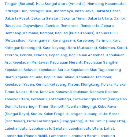
Tengah (Barabai)
,
Hulu Sungai Utara (Amuntai)
,
Humbang Hasundutan
,
Indragiri Hilir
,
Indragiri Hulu
,
Indramayu
,
Intan Jaya
,
Jakarta Barat
,
Jakarta Pusat
,
Jakarta Selatan
,
Jakarta Timur
,
Jakarta Utara
,
Jambi
,
Jayapura
,
Jayawijaya
,
Jember
,
Jembrana
,
Jeneponto
,
Jepara
,
Jombang
,
Kaimana
,
Kampar
,
Kapuas (Kuala Kapuas)
,
Kapuas Hulu
(Putussibau)
,
Karanganyar
,
Karangasem
,
Karawang
,
Karimun
,
Karo
,
Katingan (Kasongan)
,
Kaur
,
Kayong Utara (Sukadana)
,
Kebumen
,
Kediri
,
Keerom
,
Kendal
,
Kendari
,
Kepahiang
,
Kepulauan Anambas
,
Kepulauan
Aru
,
Kepulauan Mentawai
,
Kepulauan Meranti
,
Kepulauan Sangihe
,
Kepulauan Selayar
,
Kepulauan Seribu
,
Kepulauan Siau Tagulandang
Biaro
,
Kepulauan Sula
,
Kepulauan Talaud
,
Kepulauan Tanimbar
,
Kepulauan Yapen
,
Kerinci
,
Ketapang
,
Klaten
,
Klungkung
,
Kolaka
,
Kolaka
Timur
,
Kolaka Utara
,
Konawe
,
Konawe Kepulauan
,
Konawe Selatan
,
Konawe Utara
,
Kotabaru
,
Kotamobagu
,
Kotawaringin Barat (Pangkalan
Bun)
,
Kotawaringin Timur (Sampit)
,
Kuantan Singingi
,
Kubu Raya
(Sungai Raya)
,
Kudus
,
Kulon Progo
,
Kuningan
,
Kupang
,
Kutai Barat
(Sendawar)
,
Kutai Kartanegara (Tenggarong)
,
Kutai Timur (Sangatta)
,
Labuhanbatu
,
Labuhanbatu Selatan
,
Labuhanbatu Utara
,
Lahat
,
Lamandau (Nanga Bulik)
,
Lamongan
,
Lampung Barat
,
Lampung