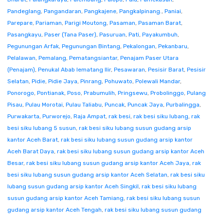
Pandeglang
,
Pangandaran
,
Pangkajene
,
Pangkalpinang.
,
Paniai
,
Parepare
,
Pariaman
,
Parigi Moutong
,
Pasaman
,
Pasaman Barat
,
Pasangkayu
,
Paser (Tana Paser)
,
Pasuruan
,
Pati
,
Payakumbuh
,
Pegunungan Arfak
,
Pegunungan Bintang
,
Pekalongan
,
Pekanbaru
,
Pelalawan
,
Pemalang
,
Pematangsiantar
,
Penajam Paser Utara
(Penajam)
,
Penukal Abab lematang Ilir
,
Pesawaran
,
Pesisir Barat
,
Pesisir
Selatan
,
Pidie
,
Pidie Jaya
,
Pinrang
,
Pohuwato
,
Polewali Mandar
,
Ponorogo
,
Pontianak
,
Poso
,
Prabumulih
,
Pringsewu
,
Probolinggo
,
Pulang
Pisau
,
Pulau Morotai
,
Pulau Taliabu
,
Puncak
,
Puncak Jaya
,
Purbalingga
,
Purwakarta
,
Purworejo
,
Raja Ampat
,
rak besi
,
rak besi siku lubang
,
rak
besi siku lubang 5 susun
,
rak besi siku lubang susun gudang arsip
kantor Aceh Barat
,
rak besi siku lubang susun gudang arsip kantor
Aceh Barat Daya
,
rak besi siku lubang susun gudang arsip kantor Aceh
Besar
,
rak besi siku lubang susun gudang arsip kantor Aceh Jaya
,
rak
besi siku lubang susun gudang arsip kantor Aceh Selatan
,
rak besi siku
lubang susun gudang arsip kantor Aceh Singkil
,
rak besi siku lubang
susun gudang arsip kantor Aceh Tamiang
,
rak besi siku lubang susun
gudang arsip kantor Aceh Tengah
,
rak besi siku lubang susun gudang