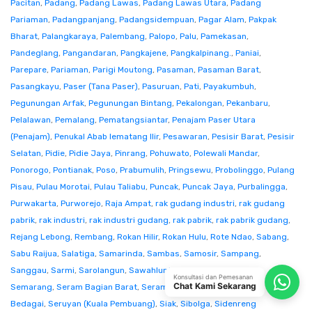
Pacitan
,
Padang
,
Padang Lawas
,
Padang Lawas Utara
,
Padang
Pariaman
,
Padangpanjang
,
Padangsidempuan
,
Pagar Alam
,
Pakpak
Bharat
,
Palangkaraya
,
Palembang
,
Palopo
,
Palu
,
Pamekasan
,
Pandeglang
,
Pangandaran
,
Pangkajene
,
Pangkalpinang.
,
Paniai
,
Parepare
,
Pariaman
,
Parigi Moutong
,
Pasaman
,
Pasaman Barat
,
Pasangkayu
,
Paser (Tana Paser)
,
Pasuruan
,
Pati
,
Payakumbuh
,
Pegunungan Arfak
,
Pegunungan Bintang
,
Pekalongan
,
Pekanbaru
,
Pelalawan
,
Pemalang
,
Pematangsiantar
,
Penajam Paser Utara
(Penajam)
,
Penukal Abab lematang Ilir
,
Pesawaran
,
Pesisir Barat
,
Pesisir
Selatan
,
Pidie
,
Pidie Jaya
,
Pinrang
,
Pohuwato
,
Polewali Mandar
,
Ponorogo
,
Pontianak
,
Poso
,
Prabumulih
,
Pringsewu
,
Probolinggo
,
Pulang
Pisau
,
Pulau Morotai
,
Pulau Taliabu
,
Puncak
,
Puncak Jaya
,
Purbalingga
,
Purwakarta
,
Purworejo
,
Raja Ampat
,
rak gudang industri
,
rak gudang
pabrik
,
rak industri
,
rak industri gudang
,
rak pabrik
,
rak pabrik gudang
,
Rejang Lebong
,
Rembang
,
Rokan Hilir
,
Rokan Hulu
,
Rote Ndao
,
Sabang
,
Sabu Raijua
,
Salatiga
,
Samarinda
,
Sambas
,
Samosir
,
Sampang
,
Sanggau
,
Sarmi
,
Sarolangun
,
Sawahlunto
,
Sekadau
,
Seluma
,
Konsultasi dan Pemesanan
Chat Kami Sekarang
Semarang
,
Seram Bagian Barat
,
Seram Bagian Timur
,
Serang
,
Serdang
Bedagai
,
Seruyan (Kuala Pembuang)
,
Siak
,
Sibolga
,
Sidenreng