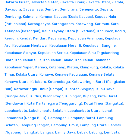
Jakarta Pusat
,
Jakarta Selatan
,
Jakarta Timur
,
Jakarta Utara
,
Jambi
,
Jayapura
,
Jayawijaya
,
Jember
,
Jembrana
,
Jeneponto
,
Jepara
,
Jombang
,
Kaimana
,
Kampar
,
Kapuas (Kuala Kapuas)
,
Kapuas Hulu
(Putussibau)
,
Karanganyar
,
Karangasem
,
Karawang
,
Karimun
,
Karo
,
Katingan (Kasongan)
,
Kaur
,
Kayong Utara (Sukadana)
,
Kebumen
,
Kediri
,
Keerom
,
Kendal
,
Kendari
,
Kepahiang
,
Kepulauan Anambas
,
Kepulauan
Aru
,
Kepulauan Mentawai
,
Kepulauan Meranti
,
Kepulauan Sangihe
,
Kepulauan Selayar
,
Kepulauan Seribu
,
Kepulauan Siau Tagulandang
Biaro
,
Kepulauan Sula
,
Kepulauan Talaud
,
Kepulauan Tanimbar
,
Kepulauan Yapen
,
Kerinci
,
Ketapang
,
Klaten
,
Klungkung
,
Kolaka
,
Kolaka
Timur
,
Kolaka Utara
,
Konawe
,
Konawe Kepulauan
,
Konawe Selatan
,
Konawe Utara
,
Kotabaru
,
Kotamobagu
,
Kotawaringin Barat (Pangkalan
Bun)
,
Kotawaringin Timur (Sampit)
,
Kuantan Singingi
,
Kubu Raya
(Sungai Raya)
,
Kudus
,
Kulon Progo
,
Kuningan
,
Kupang
,
Kutai Barat
(Sendawar)
,
Kutai Kartanegara (Tenggarong)
,
Kutai Timur (Sangatta)
,
Labuhanbatu
,
Labuhanbatu Selatan
,
Labuhanbatu Utara
,
Lahat
,
Lamandau (Nanga Bulik)
,
Lamongan
,
Lampung Barat
,
Lampung
Selatan
,
Lampung Tengah
,
Lampung Timur
,
Lampung Utara
,
Landak
(Ngabang)
,
Langkat
,
Langsa
,
Lanny Jaya
,
Lebak
,
Lebong
,
Lembata
,