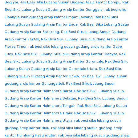
Dogiyai
,
Rak Besi Siku Lubang Susun Gudang Arsip Kantor Dompu
,
Rak
Besi Siku Lubang Susun Gudang Arsip Kantor Donggala
,
rak besi siku
lubang susun gudang arsip kantor Empat Lawang
,
Rak Besi Siku
Lubang Susun Gudang Arsip Kantor Ende
,
Rak Besi Siku Lubang Susun
Gudang Arsip Kantor Enrekang
,
Rak Besi Siku Lubang Susun Gudang
Arsip Kantor Fakfak
,
Rak Besi Siku Lubang Susun Gudang Arsip Kantor
Flores Timur
,
rak besi siku lubang susun gudang arsip kantor Gayo
Lues
,
Rak Besi Siku Lubang Susun Gudang Arsip Kantor Gianyar
,
Rak
Besi Siku Lubang Susun Gudang Arsip Kantor Gorontalo
,
Rak Besi Siku
Lubang Susun Gudang Arsip Kantor Gorontalo Utara
,
Rak Besi Siku
Lubang Susun Gudang Arsip Kantor Gowa
,
rak besi siku lubang susun
gudang arsip kantor Gunungsitoli
,
Rak Besi Siku Lubang Susun
Gudang Arsip Kantor Halmahera Barat
,
Rak Besi Siku Lubang Susun
Gudang Arsip Kantor Halmahera Selatan
,
Rak Besi Siku Lubang Susun
Gudang Arsip Kantor Halmahera Tengah
,
Rak Besi Siku Lubang Susun
Gudang Arsip Kantor Halmahera Timur
,
Rak Besi Siku Lubang Susun
Gudang Arsip Kantor Halmahera Utara
,
rak besi siku lubang susun
gudang arsip kantor Hulu
,
rak besi siku lubang susun gudang arsip
kantor Humbang Hasundutan
,
rak besi siku lubang susun gudang arsip