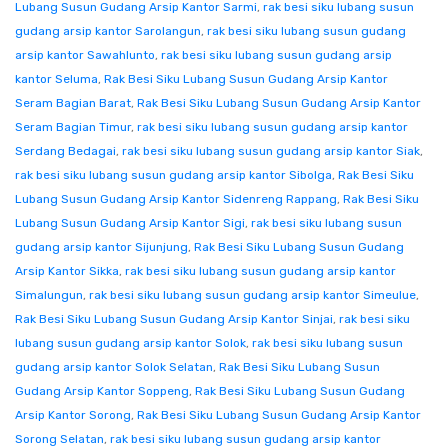
Lubang Susun Gudang Arsip Kantor Sarmi
,
rak besi siku lubang susun
gudang arsip kantor Sarolangun
,
rak besi siku lubang susun gudang
arsip kantor Sawahlunto
,
rak besi siku lubang susun gudang arsip
kantor Seluma
,
Rak Besi Siku Lubang Susun Gudang Arsip Kantor
Seram Bagian Barat
,
Rak Besi Siku Lubang Susun Gudang Arsip Kantor
Seram Bagian Timur
,
rak besi siku lubang susun gudang arsip kantor
Serdang Bedagai
,
rak besi siku lubang susun gudang arsip kantor Siak
,
rak besi siku lubang susun gudang arsip kantor Sibolga
,
Rak Besi Siku
Lubang Susun Gudang Arsip Kantor Sidenreng Rappang
,
Rak Besi Siku
Lubang Susun Gudang Arsip Kantor Sigi
,
rak besi siku lubang susun
gudang arsip kantor Sijunjung
,
Rak Besi Siku Lubang Susun Gudang
Arsip Kantor Sikka
,
rak besi siku lubang susun gudang arsip kantor
Simalungun
,
rak besi siku lubang susun gudang arsip kantor Simeulue
,
Rak Besi Siku Lubang Susun Gudang Arsip Kantor Sinjai
,
rak besi siku
lubang susun gudang arsip kantor Solok
,
rak besi siku lubang susun
gudang arsip kantor Solok Selatan
,
Rak Besi Siku Lubang Susun
Gudang Arsip Kantor Soppeng
,
Rak Besi Siku Lubang Susun Gudang
Arsip Kantor Sorong
,
Rak Besi Siku Lubang Susun Gudang Arsip Kantor
Sorong Selatan
,
rak besi siku lubang susun gudang arsip kantor