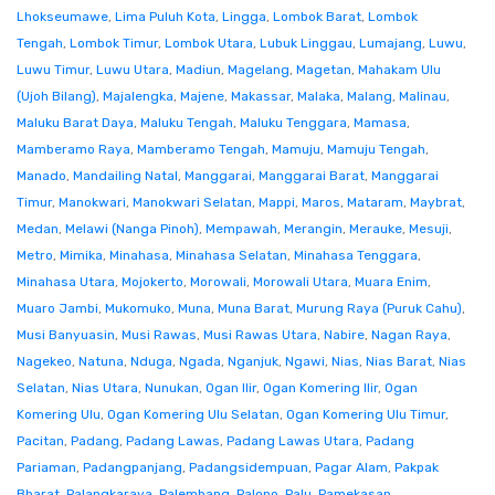
Lhokseumawe
,
Lima Puluh Kota
,
Lingga
,
Lombok Barat
,
Lombok
Tengah
,
Lombok Timur
,
Lombok Utara
,
Lubuk Linggau
,
Lumajang
,
Luwu
,
Luwu Timur
,
Luwu Utara
,
Madiun
,
Magelang
,
Magetan
,
Mahakam Ulu
(Ujoh Bilang)
,
Majalengka
,
Majene
,
Makassar
,
Malaka
,
Malang
,
Malinau
,
Maluku Barat Daya
,
Maluku Tengah
,
Maluku Tenggara
,
Mamasa
,
Mamberamo Raya
,
Mamberamo Tengah
,
Mamuju
,
Mamuju Tengah
,
Manado
,
Mandailing Natal
,
Manggarai
,
Manggarai Barat
,
Manggarai
Timur
,
Manokwari
,
Manokwari Selatan
,
Mappi
,
Maros
,
Mataram
,
Maybrat
,
Medan
,
Melawi (Nanga Pinoh)
,
Mempawah
,
Merangin
,
Merauke
,
Mesuji
,
Metro
,
Mimika
,
Minahasa
,
Minahasa Selatan
,
Minahasa Tenggara
,
Minahasa Utara
,
Mojokerto
,
Morowali
,
Morowali Utara
,
Muara Enim
,
Muaro Jambi
,
Mukomuko
,
Muna
,
Muna Barat
,
Murung Raya (Puruk Cahu)
,
Musi Banyuasin
,
Musi Rawas
,
Musi Rawas Utara
,
Nabire
,
Nagan Raya
,
Nagekeo
,
Natuna
,
Nduga
,
Ngada
,
Nganjuk
,
Ngawi
,
Nias
,
Nias Barat
,
Nias
Selatan
,
Nias Utara
,
Nunukan
,
Ogan Ilir
,
Ogan Komering Ilir
,
Ogan
Komering Ulu
,
Ogan Komering Ulu Selatan
,
Ogan Komering Ulu Timur
,
Pacitan
,
Padang
,
Padang Lawas
,
Padang Lawas Utara
,
Padang
Pariaman
,
Padangpanjang
,
Padangsidempuan
,
Pagar Alam
,
Pakpak
Bharat
,
Palangkaraya
,
Palembang
,
Palopo
,
Palu
,
Pamekasan
,