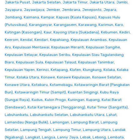
Jakarta Pusat
,
Jakarta Selatan
,
Jakarta Timur
,
Jakarta Utara
,
Jambi
,
Jayapura
,
Jayawijaya
,
Jember
,
Jembrana
,
Jeneponto
,
Jepara
,
Jombang
,
Kaimana
,
Kampar
,
Kapuas (Kuala Kapuas)
,
Kapuas Hulu
(Putussibau)
,
Karanganyar
,
Karangasem
,
Karawang
,
Karimun
,
Karo
,
Katingan (Kasongan)
,
Kaur
,
Kayong Utara (Sukadana)
,
Kebumen
,
Kediri
,
Keerom
,
Kendal
,
Kendari
,
Kepahiang
,
Kepulauan Anambas
,
Kepulauan
Aru
,
Kepulauan Mentawai
,
Kepulauan Meranti
,
Kepulauan Sangihe
,
Kepulauan Selayar
,
Kepulauan Seribu
,
Kepulauan Siau Tagulandang
Biaro
,
Kepulauan Sula
,
Kepulauan Talaud
,
Kepulauan Tanimbar
,
Kepulauan Yapen
,
Kerinci
,
Ketapang
,
Klaten
,
Klungkung
,
Kolaka
,
Kolaka
Timur
,
Kolaka Utara
,
Konawe
,
Konawe Kepulauan
,
Konawe Selatan
,
Konawe Utara
,
Kotabaru
,
Kotamobagu
,
Kotawaringin Barat (Pangkalan
Bun)
,
Kotawaringin Timur (Sampit)
,
Kuantan Singingi
,
Kubu Raya
(Sungai Raya)
,
Kudus
,
Kulon Progo
,
Kuningan
,
Kupang
,
Kutai Barat
(Sendawar)
,
Kutai Kartanegara (Tenggarong)
,
Kutai Timur (Sangatta)
,
Labuhanbatu
,
Labuhanbatu Selatan
,
Labuhanbatu Utara
,
Lahat
,
Lamandau (Nanga Bulik)
,
Lamongan
,
Lampung Barat
,
Lampung
Selatan
,
Lampung Tengah
,
Lampung Timur
,
Lampung Utara
,
Landak
(Ngabang)
,
Langkat
,
Langsa
,
Lanny Jaya
,
Lebak
,
Lebong
,
Lembata
,