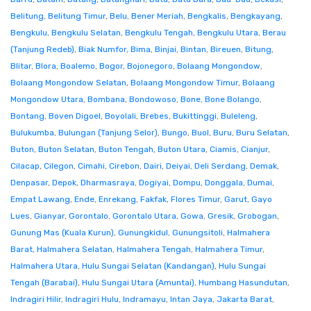
Belitung
,
Belitung Timur
,
Belu
,
Bener Meriah
,
Bengkalis
,
Bengkayang
,
Bengkulu
,
Bengkulu Selatan
,
Bengkulu Tengah
,
Bengkulu Utara
,
Berau
(Tanjung Redeb)
,
Biak Numfor
,
Bima
,
Binjai
,
Bintan
,
Bireuen
,
Bitung
,
Blitar
,
Blora
,
Boalemo
,
Bogor
,
Bojonegoro
,
Bolaang Mongondow
,
Bolaang Mongondow Selatan
,
Bolaang Mongondow Timur
,
Bolaang
Mongondow Utara
,
Bombana
,
Bondowoso
,
Bone
,
Bone Bolango
,
Bontang
,
Boven Digoel
,
Boyolali
,
Brebes
,
Bukittinggi
,
Buleleng
,
Bulukumba
,
Bulungan (Tanjung Selor)
,
Bungo
,
Buol
,
Buru
,
Buru Selatan
,
Buton
,
Buton Selatan
,
Buton Tengah
,
Buton Utara
,
Ciamis
,
Cianjur
,
Cilacap
,
Cilegon
,
Cimahi
,
Cirebon
,
Dairi
,
Deiyai
,
Deli Serdang
,
Demak
,
Denpasar
,
Depok
,
Dharmasraya
,
Dogiyai
,
Dompu
,
Donggala
,
Dumai
,
Empat Lawang
,
Ende
,
Enrekang
,
Fakfak
,
Flores Timur
,
Garut
,
Gayo
Lues
,
Gianyar
,
Gorontalo
,
Gorontalo Utara
,
Gowa
,
Gresik
,
Grobogan
,
Gunung Mas (Kuala Kurun)
,
Gunungkidul
,
Gunungsitoli
,
Halmahera
Barat
,
Halmahera Selatan
,
Halmahera Tengah
,
Halmahera Timur
,
Halmahera Utara
,
Hulu Sungai Selatan (Kandangan)
,
Hulu Sungai
Tengah (Barabai)
,
Hulu Sungai Utara (Amuntai)
,
Humbang Hasundutan
,
Indragiri Hilir
,
Indragiri Hulu
,
Indramayu
,
Intan Jaya
,
Jakarta Barat
,