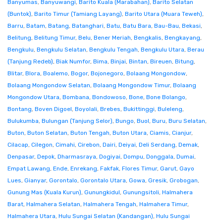
Banyumas
,
Banyuwangi
,
Barito Kuala (Marabahan)
,
Barito Selatan
(Buntok)
,
Barito Timur (Tamiang Layang)
,
Barito Utara (Muara Teweh)
,
Barru
,
Batam
,
Batang
,
Batanghari
,
Batu
,
Batu Bara
,
Bau-Bau
,
Bekasi
,
Belitung
,
Belitung Timur
,
Belu
,
Bener Meriah
,
Bengkalis
,
Bengkayang
,
Bengkulu
,
Bengkulu Selatan
,
Bengkulu Tengah
,
Bengkulu Utara
,
Berau
(Tanjung Redeb)
,
Biak Numfor
,
Bima
,
Binjai
,
Bintan
,
Bireuen
,
Bitung
,
Blitar
,
Blora
,
Boalemo
,
Bogor
,
Bojonegoro
,
Bolaang Mongondow
,
Bolaang Mongondow Selatan
,
Bolaang Mongondow Timur
,
Bolaang
Mongondow Utara
,
Bombana
,
Bondowoso
,
Bone
,
Bone Bolango
,
Bontang
,
Boven Digoel
,
Boyolali
,
Brebes
,
Bukittinggi
,
Buleleng
,
Bulukumba
,
Bulungan (Tanjung Selor)
,
Bungo
,
Buol
,
Buru
,
Buru Selatan
,
Buton
,
Buton Selatan
,
Buton Tengah
,
Buton Utara
,
Ciamis
,
Cianjur
,
Cilacap
,
Cilegon
,
Cimahi
,
Cirebon
,
Dairi
,
Deiyai
,
Deli Serdang
,
Demak
,
Denpasar
,
Depok
,
Dharmasraya
,
Dogiyai
,
Dompu
,
Donggala
,
Dumai
,
Empat Lawang
,
Ende
,
Enrekang
,
Fakfak
,
Flores Timur
,
Garut
,
Gayo
Lues
,
Gianyar
,
Gorontalo
,
Gorontalo Utara
,
Gowa
,
Gresik
,
Grobogan
,
Gunung Mas (Kuala Kurun)
,
Gunungkidul
,
Gunungsitoli
,
Halmahera
Barat
,
Halmahera Selatan
,
Halmahera Tengah
,
Halmahera Timur
,
Halmahera Utara
,
Hulu Sungai Selatan (Kandangan)
,
Hulu Sungai