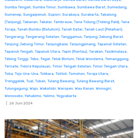
Sumba Tengah
,
Sumba Timur
,
Sumbawa
,
Sumbawa Barat
,
Sumedang
,
Sumenep
,
Sungaipenuh
,
Supiori
,
Surabaya
,
Surakarta
,
Tabalong
(Tanjung)
,
Tabanan
,
Takalar
,
Tambrauw
,
Tana Tidung (Tideng Pale)
,
Tana
Toraja
,
Tanah Bumbu (Batulicin)
,
Tanah Datar
,
Tanah Laut (Pelaihari)
,
Tangerang
,
Tangerang Selatan
,
Tanggamus
,
Tanjung Jabung Barat
,
Tanjung Jabung Timur
,
Tanjungbalai
,
Tanjungpinang
,
Tapanuli Selatan
,
Tapanuli Tengah
,
Tapanuli Utara
,
Tapin (Rantau)
,
Tarakan
,
Tasikmalaya
,
Tebing Tinggi
,
Tebo
,
Tegal
,
Teluk Bintuni
,
Teluk Wondama
,
Temanggung
,
Ternate
,
Tidore Kepulauan
,
Timor Tengah Selatan
,
Timor Tengah Utara
,
Toba
,
Tojo Una-Una
,
Tolikara
,
Tolitoli
,
Tomohon
,
Toraja Utara
,
Trenggalek
,
Tual
,
Tuban
,
Tulang Bawang
,
Tulang Bawang Barat
,
Tulungagung
,
Wajo
,
Wakatobi
,
Waropen
,
Way Kanan
,
Wonogiri
,
Wonosobo
,
Yahukimo
,
Yalimo
,
Yogyakarta
26 Juni 2024