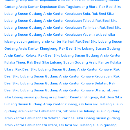
Gudang Arsip Kantor Kepulauan Siau Tagulandang Biaro
,
Rak Besi Siku
Lubang Susun Gudang Arsip Kantor Kepulauan Sula
,
Rak Besi Siku
Lubang Susun Gudang Arsip Kantor Kepulauan Talaud
,
Rak Besi Siku
Lubang Susun Gudang Arsip Kantor Kepulauan Tanimbar
,
Rak Besi Siku
Lubang Susun Gudang Arsip Kantor Kepulauan Yapen
,
rak besi siku
lubang susun gudang arsip kantor Kerinci
,
Rak Besi Siku Lubang Susun
Gudang Arsip Kantor Klungkung
,
Rak Besi Siku Lubang Susun Gudang
Arsip Kantor Kolaka
,
Rak Besi Siku Lubang Susun Gudang Arsip Kantor
Kolaka Timur
,
Rak Besi Siku Lubang Susun Gudang Arsip Kantor Kolaka
Utara
,
Rak Besi Siku Lubang Susun Gudang Arsip Kantor Konawe
,
Rak
Besi Siku Lubang Susun Gudang Arsip Kantor Konawe Kepulauan
,
Rak
Besi Siku Lubang Susun Gudang Arsip Kantor Konawe Selatan
,
Rak
Besi Siku Lubang Susun Gudang Arsip Kantor Konawe Utara
,
rak besi
siku lubang susun gudang arsip kantor Kuantan Singingi
,
Rak Besi Siku
Lubang Susun Gudang Arsip Kantor Kupang
,
rak besi siku lubang susun
gudang arsip kantor Labuhanbatu
,
rak besi siku lubang susun gudang
arsip kantor Labuhanbatu Selatan
,
rak besi siku lubang susun gudang
arsip kantor Labuhanbatu Utara
,
rak besi siku lubang susun gudang