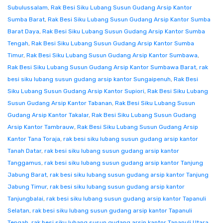
Subulussalam
,
Rak Besi Siku Lubang Susun Gudang Arsip Kantor
Sumba Barat
,
Rak Besi Siku Lubang Susun Gudang Arsip Kantor Sumba
Barat Daya
,
Rak Besi Siku Lubang Susun Gudang Arsip Kantor Sumba
Tengah
,
Rak Besi Siku Lubang Susun Gudang Arsip Kantor Sumba
Timur
,
Rak Besi Siku Lubang Susun Gudang Arsip Kantor Sumbawa
,
Rak Besi Siku Lubang Susun Gudang Arsip Kantor Sumbawa Barat
,
rak
besi siku lubang susun gudang arsip kantor Sungaipenuh
,
Rak Besi
Siku Lubang Susun Gudang Arsip Kantor Supiori
,
Rak Besi Siku Lubang
Susun Gudang Arsip Kantor Tabanan
,
Rak Besi Siku Lubang Susun
Gudang Arsip Kantor Takalar
,
Rak Besi Siku Lubang Susun Gudang
Arsip Kantor Tambrauw
,
Rak Besi Siku Lubang Susun Gudang Arsip
Kantor Tana Toraja
,
rak besi siku lubang susun gudang arsip kantor
Tanah Datar
,
rak besi siku lubang susun gudang arsip kantor
Tanggamus
,
rak besi siku lubang susun gudang arsip kantor Tanjung
Jabung Barat
,
rak besi siku lubang susun gudang arsip kantor Tanjung
Jabung Timur
,
rak besi siku lubang susun gudang arsip kantor
Tanjungbalai
,
rak besi siku lubang susun gudang arsip kantor Tapanuli
Selatan
,
rak besi siku lubang susun gudang arsip kantor Tapanuli
Tengah
,
rak besi siku lubang susun gudang arsip kantor Tapanuli Utara
,