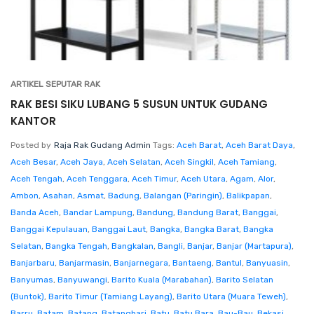
ARTIKEL SEPUTAR RAK
RAK BESI SIKU LUBANG 5 SUSUN UNTUK GUDANG
KANTOR
Posted by
Raja Rak Gudang Admin
Tags:
Aceh Barat
,
Aceh Barat Daya
,
Aceh Besar
,
Aceh Jaya
,
Aceh Selatan
,
Aceh Singkil
,
Aceh Tamiang
,
Aceh Tengah
,
Aceh Tenggara
,
Aceh Timur
,
Aceh Utara
,
Agam
,
Alor
,
Ambon
,
Asahan
,
Asmat
,
Badung
,
Balangan (Paringin)
,
Balikpapan
,
Banda Aceh
,
Bandar Lampung
,
Bandung
,
Bandung Barat
,
Banggai
,
Banggai Kepulauan
,
Banggai Laut
,
Bangka
,
Bangka Barat
,
Bangka
Selatan
,
Bangka Tengah
,
Bangkalan
,
Bangli
,
Banjar
,
Banjar (Martapura)
,
Banjarbaru
,
Banjarmasin
,
Banjarnegara
,
Bantaeng
,
Bantul
,
Banyuasin
,
Banyumas
,
Banyuwangi
,
Barito Kuala (Marabahan)
,
Barito Selatan
(Buntok)
,
Barito Timur (Tamiang Layang)
,
Barito Utara (Muara Teweh)
,
Barru
,
Batam
,
Batang
,
Batanghari
,
Batu
,
Batu Bara
,
Bau-Bau
,
Bekasi
,