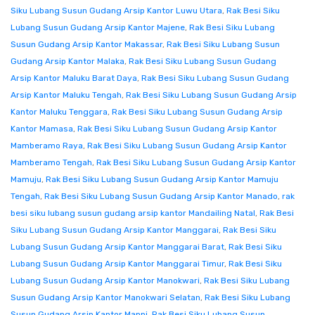
Siku Lubang Susun Gudang Arsip Kantor Luwu Utara
,
Rak Besi Siku
Lubang Susun Gudang Arsip Kantor Majene
,
Rak Besi Siku Lubang
Susun Gudang Arsip Kantor Makassar
,
Rak Besi Siku Lubang Susun
Gudang Arsip Kantor Malaka
,
Rak Besi Siku Lubang Susun Gudang
Arsip Kantor Maluku Barat Daya
,
Rak Besi Siku Lubang Susun Gudang
Arsip Kantor Maluku Tengah
,
Rak Besi Siku Lubang Susun Gudang Arsip
Kantor Maluku Tenggara
,
Rak Besi Siku Lubang Susun Gudang Arsip
Kantor Mamasa
,
Rak Besi Siku Lubang Susun Gudang Arsip Kantor
Mamberamo Raya
,
Rak Besi Siku Lubang Susun Gudang Arsip Kantor
Mamberamo Tengah
,
Rak Besi Siku Lubang Susun Gudang Arsip Kantor
Mamuju
,
Rak Besi Siku Lubang Susun Gudang Arsip Kantor Mamuju
Tengah
,
Rak Besi Siku Lubang Susun Gudang Arsip Kantor Manado
,
rak
besi siku lubang susun gudang arsip kantor Mandailing Natal
,
Rak Besi
Siku Lubang Susun Gudang Arsip Kantor Manggarai
,
Rak Besi Siku
Lubang Susun Gudang Arsip Kantor Manggarai Barat
,
Rak Besi Siku
Lubang Susun Gudang Arsip Kantor Manggarai Timur
,
Rak Besi Siku
Lubang Susun Gudang Arsip Kantor Manokwari
,
Rak Besi Siku Lubang
Susun Gudang Arsip Kantor Manokwari Selatan
,
Rak Besi Siku Lubang
Susun Gudang Arsip Kantor Mappi
,
Rak Besi Siku Lubang Susun