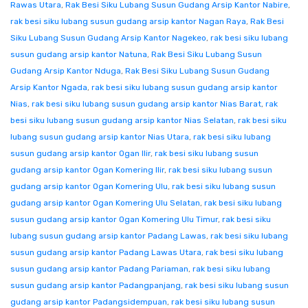
Rawas Utara
,
Rak Besi Siku Lubang Susun Gudang Arsip Kantor Nabire
,
rak besi siku lubang susun gudang arsip kantor Nagan Raya
,
Rak Besi
Siku Lubang Susun Gudang Arsip Kantor Nagekeo
,
rak besi siku lubang
susun gudang arsip kantor Natuna
,
Rak Besi Siku Lubang Susun
Gudang Arsip Kantor Nduga
,
Rak Besi Siku Lubang Susun Gudang
Arsip Kantor Ngada
,
rak besi siku lubang susun gudang arsip kantor
Nias
,
rak besi siku lubang susun gudang arsip kantor Nias Barat
,
rak
besi siku lubang susun gudang arsip kantor Nias Selatan
,
rak besi siku
lubang susun gudang arsip kantor Nias Utara
,
rak besi siku lubang
susun gudang arsip kantor Ogan Ilir
,
rak besi siku lubang susun
gudang arsip kantor Ogan Komering Ilir
,
rak besi siku lubang susun
gudang arsip kantor Ogan Komering Ulu
,
rak besi siku lubang susun
gudang arsip kantor Ogan Komering Ulu Selatan
,
rak besi siku lubang
susun gudang arsip kantor Ogan Komering Ulu Timur
,
rak besi siku
lubang susun gudang arsip kantor Padang Lawas
,
rak besi siku lubang
susun gudang arsip kantor Padang Lawas Utara
,
rak besi siku lubang
susun gudang arsip kantor Padang Pariaman
,
rak besi siku lubang
susun gudang arsip kantor Padangpanjang
,
rak besi siku lubang susun
gudang arsip kantor Padangsidempuan
,
rak besi siku lubang susun