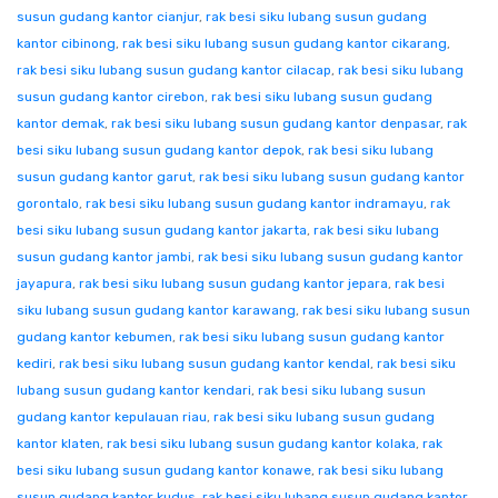
susun gudang kantor cianjur
,
rak besi siku lubang susun gudang
kantor cibinong
,
rak besi siku lubang susun gudang kantor cikarang
,
rak besi siku lubang susun gudang kantor cilacap
,
rak besi siku lubang
susun gudang kantor cirebon
,
rak besi siku lubang susun gudang
kantor demak
,
rak besi siku lubang susun gudang kantor denpasar
,
rak
besi siku lubang susun gudang kantor depok
,
rak besi siku lubang
susun gudang kantor garut
,
rak besi siku lubang susun gudang kantor
gorontalo
,
rak besi siku lubang susun gudang kantor indramayu
,
rak
besi siku lubang susun gudang kantor jakarta
,
rak besi siku lubang
susun gudang kantor jambi
,
rak besi siku lubang susun gudang kantor
jayapura
,
rak besi siku lubang susun gudang kantor jepara
,
rak besi
siku lubang susun gudang kantor karawang
,
rak besi siku lubang susun
gudang kantor kebumen
,
rak besi siku lubang susun gudang kantor
kediri
,
rak besi siku lubang susun gudang kantor kendal
,
rak besi siku
lubang susun gudang kantor kendari
,
rak besi siku lubang susun
gudang kantor kepulauan riau
,
rak besi siku lubang susun gudang
kantor klaten
,
rak besi siku lubang susun gudang kantor kolaka
,
rak
besi siku lubang susun gudang kantor konawe
,
rak besi siku lubang
susun gudang kantor kudus
,
rak besi siku lubang susun gudang kantor