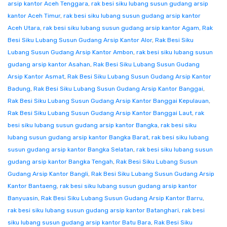
arsip kantor Aceh Tenggara
,
rak besi siku lubang susun gudang arsip
kantor Aceh Timur
,
rak besi siku lubang susun gudang arsip kantor
Aceh Utara
,
rak besi siku lubang susun gudang arsip kantor Agam
,
Rak
Besi Siku Lubang Susun Gudang Arsip Kantor Alor
,
Rak Besi Siku
Lubang Susun Gudang Arsip Kantor Ambon
,
rak besi siku lubang susun
gudang arsip kantor Asahan
,
Rak Besi Siku Lubang Susun Gudang
Arsip Kantor Asmat
,
Rak Besi Siku Lubang Susun Gudang Arsip Kantor
Badung
,
Rak Besi Siku Lubang Susun Gudang Arsip Kantor Banggai
,
Rak Besi Siku Lubang Susun Gudang Arsip Kantor Banggai Kepulauan
,
Rak Besi Siku Lubang Susun Gudang Arsip Kantor Banggai Laut
,
rak
besi siku lubang susun gudang arsip kantor Bangka
,
rak besi siku
lubang susun gudang arsip kantor Bangka Barat
,
rak besi siku lubang
susun gudang arsip kantor Bangka Selatan
,
rak besi siku lubang susun
gudang arsip kantor Bangka Tengah
,
Rak Besi Siku Lubang Susun
Gudang Arsip Kantor Bangli
,
Rak Besi Siku Lubang Susun Gudang Arsip
Kantor Bantaeng
,
rak besi siku lubang susun gudang arsip kantor
Banyuasin
,
Rak Besi Siku Lubang Susun Gudang Arsip Kantor Barru
,
rak besi siku lubang susun gudang arsip kantor Batanghari
,
rak besi
siku lubang susun gudang arsip kantor Batu Bara
,
Rak Besi Siku