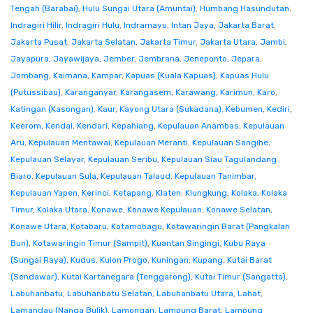
Tengah (Barabai)
,
Hulu Sungai Utara (Amuntai)
,
Humbang Hasundutan
,
Indragiri Hilir
,
Indragiri Hulu
,
Indramayu
,
Intan Jaya
,
Jakarta Barat
,
Jakarta Pusat
,
Jakarta Selatan
,
Jakarta Timur
,
Jakarta Utara
,
Jambi
,
Jayapura
,
Jayawijaya
,
Jember
,
Jembrana
,
Jeneponto
,
Jepara
,
Jombang
,
Kaimana
,
Kampar
,
Kapuas (Kuala Kapuas)
,
Kapuas Hulu
(Putussibau)
,
Karanganyar
,
Karangasem
,
Karawang
,
Karimun
,
Karo
,
Katingan (Kasongan)
,
Kaur
,
Kayong Utara (Sukadana)
,
Kebumen
,
Kediri
,
Keerom
,
Kendal
,
Kendari
,
Kepahiang
,
Kepulauan Anambas
,
Kepulauan
Aru
,
Kepulauan Mentawai
,
Kepulauan Meranti
,
Kepulauan Sangihe
,
Kepulauan Selayar
,
Kepulauan Seribu
,
Kepulauan Siau Tagulandang
Biaro
,
Kepulauan Sula
,
Kepulauan Talaud
,
Kepulauan Tanimbar
,
Kepulauan Yapen
,
Kerinci
,
Ketapang
,
Klaten
,
Klungkung
,
Kolaka
,
Kolaka
Timur
,
Kolaka Utara
,
Konawe
,
Konawe Kepulauan
,
Konawe Selatan
,
Konawe Utara
,
Kotabaru
,
Kotamobagu
,
Kotawaringin Barat (Pangkalan
Bun)
,
Kotawaringin Timur (Sampit)
,
Kuantan Singingi
,
Kubu Raya
(Sungai Raya)
,
Kudus
,
Kulon Progo
,
Kuningan
,
Kupang
,
Kutai Barat
(Sendawar)
,
Kutai Kartanegara (Tenggarong)
,
Kutai Timur (Sangatta)
,
Labuhanbatu
,
Labuhanbatu Selatan
,
Labuhanbatu Utara
,
Lahat
,
Lamandau (Nanga Bulik)
,
Lamongan
,
Lampung Barat
,
Lampung