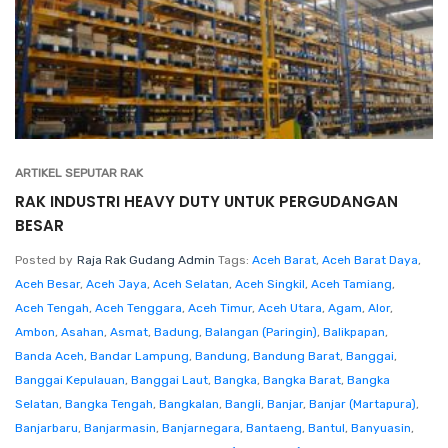
ARTIKEL SEPUTAR RAK
RAK INDUSTRI HEAVY DUTY UNTUK PERGUDANGAN
BESAR
Posted by
Raja Rak Gudang Admin
Tags:
Aceh Barat
,
Aceh Barat Daya
,
Aceh Besar
,
Aceh Jaya
,
Aceh Selatan
,
Aceh Singkil
,
Aceh Tamiang
,
Aceh Tengah
,
Aceh Tenggara
,
Aceh Timur
,
Aceh Utara
,
Agam
,
Alor
,
Ambon
,
Asahan
,
Asmat
,
Badung
,
Balangan (Paringin)
,
Balikpapan
,
Banda Aceh
,
Bandar Lampung
,
Bandung
,
Bandung Barat
,
Banggai
,
Banggai Kepulauan
,
Banggai Laut
,
Bangka
,
Bangka Barat
,
Bangka
Selatan
,
Bangka Tengah
,
Bangkalan
,
Bangli
,
Banjar
,
Banjar (Martapura)
,
Banjarbaru
,
Banjarmasin
,
Banjarnegara
,
Bantaeng
,
Bantul
,
Banyuasin
,