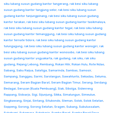
siku lubang susun gudang kantor tangerang
,
rak besi siku lubang
susun gudang kantor tangjung selor
,
rak besi siku lubang susun
gudang kantor tanjungpinang
,
rak besi siku lubang susun gudang
kantor tarakan
,
rak besi siku lubang susun gudang kantor tasikmalaya
,
rak besi siku lubang susun gudang kantor tegal
,
rak besi siku lubang
susun gudang kantor temanggung
,
rak besi siku lubang susun gudang
kantor ternate tidore
,
rak besi siku lubang susun gudang kantor
tulungagung
,
rak besi siku lubang susun gudang kantor wonogiri
,
rak
besi siku lubang susun gudang kantor wonosobo
,
rak besi siku lubang
susun gudang kantor yogyakarta
,
rak gudang
,
rak siku
,
rak siku
gudang
,
Rejang Lebong
,
Rembang
,
Rokan Hilir
,
Rokan Hulu
,
Rote Ndao
,
Sabang
,
Sabu Raijua
,
Salatiga
,
Samarinda
,
Sambas
,
Samosir
,
Sampang
,
Sanggau
,
Sarmi
,
Sarolangun
,
Sawahlunto
,
Sekadau
,
Seluma
,
Semarang
,
Seram Bagian Barat
,
Seram Bagian Timur
,
Serang
,
Serdang
Bedagai
,
Seruyan (Kuala Pembuang)
,
Siak
,
Sibolga
,
Sidenreng
Rappang
,
Sidoarjo
,
Sigi
,
Sijunjung
,
Sikka
,
Simalungun
,
Simeulue
,
Singkawang
,
Sinjai
,
Sintang
,
Situbondo
,
Sleman
,
Solok
,
Solok Selatan
,
Soppeng
,
Sorong
,
Sorong Selatan
,
Sragen
,
Subang
,
Subulussalam
,
Sukabumi
,
Sukamara
,
Sukoharjo
,
Sumba Barat
,
Sumba Barat Daya
,