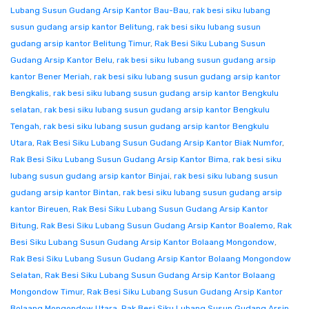
Lubang Susun Gudang Arsip Kantor Bau-Bau
,
rak besi siku lubang
susun gudang arsip kantor Belitung
,
rak besi siku lubang susun
gudang arsip kantor Belitung Timur
,
Rak Besi Siku Lubang Susun
Gudang Arsip Kantor Belu
,
rak besi siku lubang susun gudang arsip
kantor Bener Meriah
,
rak besi siku lubang susun gudang arsip kantor
Bengkalis
,
rak besi siku lubang susun gudang arsip kantor Bengkulu
selatan
,
rak besi siku lubang susun gudang arsip kantor Bengkulu
Tengah
,
rak besi siku lubang susun gudang arsip kantor Bengkulu
Utara
,
Rak Besi Siku Lubang Susun Gudang Arsip Kantor Biak Numfor
,
Rak Besi Siku Lubang Susun Gudang Arsip Kantor Bima
,
rak besi siku
lubang susun gudang arsip kantor Binjai
,
rak besi siku lubang susun
gudang arsip kantor Bintan
,
rak besi siku lubang susun gudang arsip
kantor Bireuen
,
Rak Besi Siku Lubang Susun Gudang Arsip Kantor
Bitung
,
Rak Besi Siku Lubang Susun Gudang Arsip Kantor Boalemo
,
Rak
Besi Siku Lubang Susun Gudang Arsip Kantor Bolaang Mongondow
,
Rak Besi Siku Lubang Susun Gudang Arsip Kantor Bolaang Mongondow
Selatan
,
Rak Besi Siku Lubang Susun Gudang Arsip Kantor Bolaang
Mongondow Timur
,
Rak Besi Siku Lubang Susun Gudang Arsip Kantor
Bolaang Mongondow Utara
,
Rak Besi Siku Lubang Susun Gudang Arsip