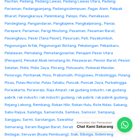
Pacitan
,
Padang
,
Padang Lawas
,
Padang Lawas Utara
,
Padang
Pariaman
,
Padangpanjang
,
Padangsidempuan
,
Pagar Alam
,
Pakpak
Bharat
,
Palangkaraya
,
Palembang
,
Palopo
,
Palu
,
Pamekasan
,
Pandeglang
,
Pangandaran
,
Pangkajene
,
Pangkalpinang.
,
Paniai
,
Parepare
,
Pariaman
,
Parigi Moutong
,
Pasaman
,
Pasaman Barat
,
Pasangkayu
,
Paser (Tana Paser)
,
Pasuruan
,
Pati
,
Payakumbuh
,
Pegunungan Arfak
,
Pegunungan Bintang
,
Pekalongan
,
Pekanbaru
,
Pelalawan
,
Pemalang
,
Pematangsiantar
,
Penajam Paser Utara
(Penajam)
,
Penukal Abab lematang Ilir
,
Pesawaran
,
Pesisir Barat
,
Pesisir
Selatan
,
Pidie
,
Pidie Jaya
,
Pinrang
,
Pohuwato
,
Polewali Mandar
,
Ponorogo
,
Pontianak
,
Poso
,
Prabumulih
,
Pringsewu
,
Probolinggo
,
Pulang
Pisau
,
Pulau Morotai
,
Pulau Taliabu
,
Puncak
,
Puncak Jaya
,
Purbalingga
,
Purwakarta
,
Purworejo
,
Raja Ampat
,
rak gudang industri
,
rak gudang
pabrik
,
rak industri
,
rak industri gudang
,
rak pabrik
,
rak pabrik gudang
,
Rejang Lebong
,
Rembang
,
Rokan Hilir
,
Rokan Hulu
,
Rote Ndao
,
Sabang
,
Sabu Raijua
,
Salatiga
,
Samarinda
,
Sambas
,
Samosir
,
Sampang
,
Sanggau
,
Sarmi
,
Sarolangun
,
Sawahlunto
,
Sekadau
,
Seluma
,
Konsultasi dan Pemesanan
Chat Kami Sekarang
Semarang
,
Seram Bagian Barat
,
Seram Bagian Timur
,
Serang
,
Serdang
Bedagai
,
Seruyan (Kuala Pembuang)
,
Siak
,
Sibolga
,
Sidenreng