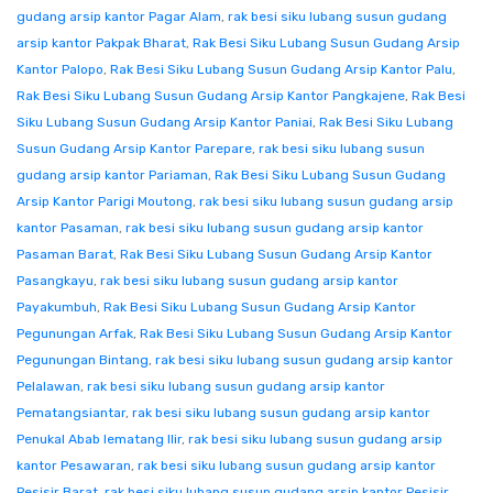
gudang arsip kantor Pagar Alam
,
rak besi siku lubang susun gudang
arsip kantor Pakpak Bharat
,
Rak Besi Siku Lubang Susun Gudang Arsip
Kantor Palopo
,
Rak Besi Siku Lubang Susun Gudang Arsip Kantor Palu
,
Rak Besi Siku Lubang Susun Gudang Arsip Kantor Pangkajene
,
Rak Besi
Siku Lubang Susun Gudang Arsip Kantor Paniai
,
Rak Besi Siku Lubang
Susun Gudang Arsip Kantor Parepare
,
rak besi siku lubang susun
gudang arsip kantor Pariaman
,
Rak Besi Siku Lubang Susun Gudang
Arsip Kantor Parigi Moutong
,
rak besi siku lubang susun gudang arsip
kantor Pasaman
,
rak besi siku lubang susun gudang arsip kantor
Pasaman Barat
,
Rak Besi Siku Lubang Susun Gudang Arsip Kantor
Pasangkayu
,
rak besi siku lubang susun gudang arsip kantor
Payakumbuh
,
Rak Besi Siku Lubang Susun Gudang Arsip Kantor
Pegunungan Arfak
,
Rak Besi Siku Lubang Susun Gudang Arsip Kantor
Pegunungan Bintang
,
rak besi siku lubang susun gudang arsip kantor
Pelalawan
,
rak besi siku lubang susun gudang arsip kantor
Pematangsiantar
,
rak besi siku lubang susun gudang arsip kantor
Penukal Abab lematang Ilir
,
rak besi siku lubang susun gudang arsip
kantor Pesawaran
,
rak besi siku lubang susun gudang arsip kantor
Pesisir Barat
,
rak besi siku lubang susun gudang arsip kantor Pesisir