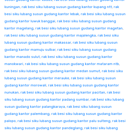
kuningan
,
rak besi siku lubang susun gudang kantor kupang ntt
,
rak
besi siku lubang susun gudang kantor lebak
,
rak besi siku lubang susun
gudang kantor luwuk banggai
,
rak besi siku lubang susun gudang
kantor magelang
,
rak besi siku lubang susun gudang kantor magetan
,
rak besi siku lubang susun gudang kantor majalengka
,
rak besi siku
lubang susun gudang kantor makassar
,
rak besi siku lubang susun
gudang kantor mamuju sulbar
,
rak besi siku lubang susun gudang
kantor manado sulut
,
rak besi siku lubang susun gudang kantor
manokwari
,
rak besi siku lubang susun gudang kantor mataram ntb
,
rak besi siku lubang susun gudang kantor medan sumut
,
rak besi siku
lubang susun gudang kantor merauke
,
rak besi siku lubang susun
gudang kantor morowali
,
rak besi siku lubang susun gudang kantor
nunukan
,
rak besi siku lubang susun gudang kantor pacitan
,
rak besi
siku lubang susun gudang kantor padang sumbar
,
rak besi siku lubang
susun gudang kantor palangkaraya
,
rak besi siku lubang susun
gudang kantor palembang
,
rak besi siku lubang susun gudang kantor
palopo
,
rak besi siku lubang susun gudang kantor palu sulteng
,
rak besi
siku lubang susun gudang kantor pandeglang
,
rak besi siku lubang