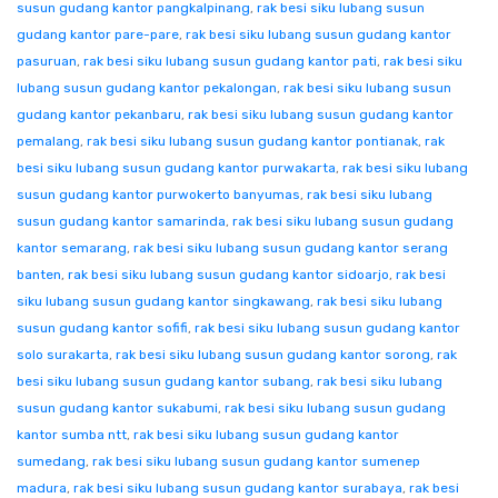
susun gudang kantor pangkalpinang
,
rak besi siku lubang susun
gudang kantor pare-pare
,
rak besi siku lubang susun gudang kantor
pasuruan
,
rak besi siku lubang susun gudang kantor pati
,
rak besi siku
lubang susun gudang kantor pekalongan
,
rak besi siku lubang susun
gudang kantor pekanbaru
,
rak besi siku lubang susun gudang kantor
pemalang
,
rak besi siku lubang susun gudang kantor pontianak
,
rak
besi siku lubang susun gudang kantor purwakarta
,
rak besi siku lubang
susun gudang kantor purwokerto banyumas
,
rak besi siku lubang
susun gudang kantor samarinda
,
rak besi siku lubang susun gudang
kantor semarang
,
rak besi siku lubang susun gudang kantor serang
banten
,
rak besi siku lubang susun gudang kantor sidoarjo
,
rak besi
siku lubang susun gudang kantor singkawang
,
rak besi siku lubang
susun gudang kantor sofifi
,
rak besi siku lubang susun gudang kantor
solo surakarta
,
rak besi siku lubang susun gudang kantor sorong
,
rak
besi siku lubang susun gudang kantor subang
,
rak besi siku lubang
susun gudang kantor sukabumi
,
rak besi siku lubang susun gudang
kantor sumba ntt
,
rak besi siku lubang susun gudang kantor
sumedang
,
rak besi siku lubang susun gudang kantor sumenep
madura
,
rak besi siku lubang susun gudang kantor surabaya
,
rak besi