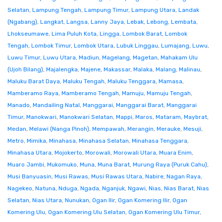
Selatan
,
Lampung Tengah
,
Lampung Timur
,
Lampung Utara
,
Landak
(Ngabang)
,
Langkat
,
Langsa
,
Lanny Jaya
,
Lebak
,
Lebong
,
Lembata
,
Lhokseumawe
,
Lima Puluh Kota
,
Lingga
,
Lombok Barat
,
Lombok
Tengah
,
Lombok Timur
,
Lombok Utara
,
Lubuk Linggau
,
Lumajang
,
Luwu
,
Luwu Timur
,
Luwu Utara
,
Madiun
,
Magelang
,
Magetan
,
Mahakam Ulu
(Ujoh Bilang)
,
Majalengka
,
Majene
,
Makassar
,
Malaka
,
Malang
,
Malinau
,
Maluku Barat Daya
,
Maluku Tengah
,
Maluku Tenggara
,
Mamasa
,
Mamberamo Raya
,
Mamberamo Tengah
,
Mamuju
,
Mamuju Tengah
,
Manado
,
Mandailing Natal
,
Manggarai
,
Manggarai Barat
,
Manggarai
Timur
,
Manokwari
,
Manokwari Selatan
,
Mappi
,
Maros
,
Mataram
,
Maybrat
,
Medan
,
Melawi (Nanga Pinoh)
,
Mempawah
,
Merangin
,
Merauke
,
Mesuji
,
Metro
,
Mimika
,
Minahasa
,
Minahasa Selatan
,
Minahasa Tenggara
,
Minahasa Utara
,
Mojokerto
,
Morowali
,
Morowali Utara
,
Muara Enim
,
Muaro Jambi
,
Mukomuko
,
Muna
,
Muna Barat
,
Murung Raya (Puruk Cahu)
,
Musi Banyuasin
,
Musi Rawas
,
Musi Rawas Utara
,
Nabire
,
Nagan Raya
,
Nagekeo
,
Natuna
,
Nduga
,
Ngada
,
Nganjuk
,
Ngawi
,
Nias
,
Nias Barat
,
Nias
Selatan
,
Nias Utara
,
Nunukan
,
Ogan Ilir
,
Ogan Komering Ilir
,
Ogan
Komering Ulu
,
Ogan Komering Ulu Selatan
,
Ogan Komering Ulu Timur
,