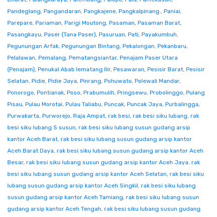
Pandeglang
,
Pangandaran
,
Pangkajene
,
Pangkalpinang.
,
Paniai
,
Parepare
,
Pariaman
,
Parigi Moutong
,
Pasaman
,
Pasaman Barat
,
Pasangkayu
,
Paser (Tana Paser)
,
Pasuruan
,
Pati
,
Payakumbuh
,
Pegunungan Arfak
,
Pegunungan Bintang
,
Pekalongan
,
Pekanbaru
,
Pelalawan
,
Pemalang
,
Pematangsiantar
,
Penajam Paser Utara
(Penajam)
,
Penukal Abab lematang Ilir
,
Pesawaran
,
Pesisir Barat
,
Pesisir
Selatan
,
Pidie
,
Pidie Jaya
,
Pinrang
,
Pohuwato
,
Polewali Mandar
,
Ponorogo
,
Pontianak
,
Poso
,
Prabumulih
,
Pringsewu
,
Probolinggo
,
Pulang
Pisau
,
Pulau Morotai
,
Pulau Taliabu
,
Puncak
,
Puncak Jaya
,
Purbalingga
,
Purwakarta
,
Purworejo
,
Raja Ampat
,
rak besi
,
rak besi siku lubang
,
rak
besi siku lubang 5 susun
,
rak besi siku lubang susun gudang arsip
kantor Aceh Barat
,
rak besi siku lubang susun gudang arsip kantor
Aceh Barat Daya
,
rak besi siku lubang susun gudang arsip kantor Aceh
Besar
,
rak besi siku lubang susun gudang arsip kantor Aceh Jaya
,
rak
besi siku lubang susun gudang arsip kantor Aceh Selatan
,
rak besi siku
lubang susun gudang arsip kantor Aceh Singkil
,
rak besi siku lubang
susun gudang arsip kantor Aceh Tamiang
,
rak besi siku lubang susun
gudang arsip kantor Aceh Tengah
,
rak besi siku lubang susun gudang