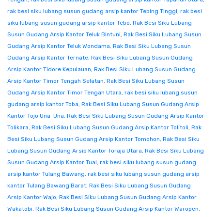
rak besi siku lubang susun gudang arsip kantor Tebing Tinggi
,
rak besi
siku lubang susun gudang arsip kantor Tebo
,
Rak Besi Siku Lubang
Susun Gudang Arsip Kantor Teluk Bintuni
,
Rak Besi Siku Lubang Susun
Gudang Arsip Kantor Teluk Wondama
,
Rak Besi Siku Lubang Susun
Gudang Arsip Kantor Ternate
,
Rak Besi Siku Lubang Susun Gudang
Arsip Kantor Tidore Kepulauan
,
Rak Besi Siku Lubang Susun Gudang
Arsip Kantor Timor Tengah Selatan
,
Rak Besi Siku Lubang Susun
Gudang Arsip Kantor Timor Tengah Utara
,
rak besi siku lubang susun
gudang arsip kantor Toba
,
Rak Besi Siku Lubang Susun Gudang Arsip
Kantor Tojo Una-Una
,
Rak Besi Siku Lubang Susun Gudang Arsip Kantor
Tolikara
,
Rak Besi Siku Lubang Susun Gudang Arsip Kantor Tolitoli
,
Rak
Besi Siku Lubang Susun Gudang Arsip Kantor Tomohon
,
Rak Besi Siku
Lubang Susun Gudang Arsip Kantor Toraja Utara
,
Rak Besi Siku Lubang
Susun Gudang Arsip Kantor Tual
,
rak besi siku lubang susun gudang
arsip kantor Tulang Bawang
,
rak besi siku lubang susun gudang arsip
kantor Tulang Bawang Barat
,
Rak Besi Siku Lubang Susun Gudang
Arsip Kantor Wajo
,
Rak Besi Siku Lubang Susun Gudang Arsip Kantor
Wakatobi
,
Rak Besi Siku Lubang Susun Gudang Arsip Kantor Waropen
,