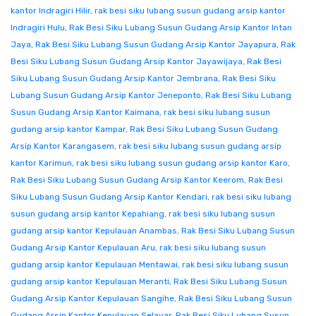
kantor Indragiri Hilir
,
rak besi siku lubang susun gudang arsip kantor
Indragiri Hulu
,
Rak Besi Siku Lubang Susun Gudang Arsip Kantor Intan
Jaya
,
Rak Besi Siku Lubang Susun Gudang Arsip Kantor Jayapura
,
Rak
Besi Siku Lubang Susun Gudang Arsip Kantor Jayawijaya
,
Rak Besi
Siku Lubang Susun Gudang Arsip Kantor Jembrana
,
Rak Besi Siku
Lubang Susun Gudang Arsip Kantor Jeneponto
,
Rak Besi Siku Lubang
Susun Gudang Arsip Kantor Kaimana
,
rak besi siku lubang susun
gudang arsip kantor Kampar
,
Rak Besi Siku Lubang Susun Gudang
Arsip Kantor Karangasem
,
rak besi siku lubang susun gudang arsip
kantor Karimun
,
rak besi siku lubang susun gudang arsip kantor Karo
,
Rak Besi Siku Lubang Susun Gudang Arsip Kantor Keerom
,
Rak Besi
Siku Lubang Susun Gudang Arsip Kantor Kendari
,
rak besi siku lubang
susun gudang arsip kantor Kepahiang
,
rak besi siku lubang susun
gudang arsip kantor Kepulauan Anambas
,
Rak Besi Siku Lubang Susun
Gudang Arsip Kantor Kepulauan Aru
,
rak besi siku lubang susun
gudang arsip kantor Kepulauan Mentawai
,
rak besi siku lubang susun
gudang arsip kantor Kepulauan Meranti
,
Rak Besi Siku Lubang Susun
Gudang Arsip Kantor Kepulauan Sangihe
,
Rak Besi Siku Lubang Susun
Gudang Arsip Kantor Kepulauan Selayar
,
Rak Besi Siku Lubang Susun