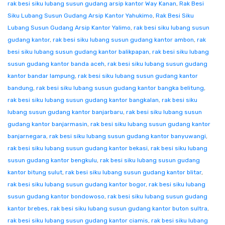
rak besi siku lubang susun gudang arsip kantor Way Kanan
,
Rak Besi
Siku Lubang Susun Gudang Arsip Kantor Yahukimo
,
Rak Besi Siku
Lubang Susun Gudang Arsip Kantor Yalimo
,
rak besi siku lubang susun
gudang kantor
,
rak besi siku lubang susun gudang kantor ambon
,
rak
besi siku lubang susun gudang kantor balikpapan
,
rak besi siku lubang
susun gudang kantor banda aceh
,
rak besi siku lubang susun gudang
kantor bandar lampung
,
rak besi siku lubang susun gudang kantor
bandung
,
rak besi siku lubang susun gudang kantor bangka belitung
,
rak besi siku lubang susun gudang kantor bangkalan
,
rak besi siku
lubang susun gudang kantor banjarbaru
,
rak besi siku lubang susun
gudang kantor banjarmasin
,
rak besi siku lubang susun gudang kantor
banjarnegara
,
rak besi siku lubang susun gudang kantor banyuwangi
,
rak besi siku lubang susun gudang kantor bekasi
,
rak besi siku lubang
susun gudang kantor bengkulu
,
rak besi siku lubang susun gudang
kantor bitung sulut
,
rak besi siku lubang susun gudang kantor blitar
,
rak besi siku lubang susun gudang kantor bogor
,
rak besi siku lubang
susun gudang kantor bondowoso
,
rak besi siku lubang susun gudang
kantor brebes
,
rak besi siku lubang susun gudang kantor buton sultra
,
rak besi siku lubang susun gudang kantor ciamis
,
rak besi siku lubang