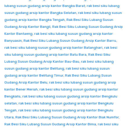
lubang susun gudang arsip kantor Bangka Barat
,
rak besi siku lubang
susun gudang arsip kantor Bangka Selatan
,
rak besi siku lubang susun
gudang arsip kantor Bangka Tengah
,
Rak Besi Siku Lubang Susun
Gudang Arsip Kantor Bangli
,
Rak Besi Siku Lubang Susun Gudang Arsip
Kantor Bantaeng
,
rak besi siku lubang susun gudang arsip kantor
Banyuasin
,
Rak Besi Siku Lubang Susun Gudang Arsip Kantor Barru
,
rak besi siku lubang susun gudang arsip kantor Batanghari
,
rak besi
siku lubang susun gudang arsip kantor Batu Bara
,
Rak Besi Siku
Lubang Susun Gudang Arsip Kantor Bau-Bau
,
rak besi siku lubang
susun gudang arsip kantor Belitung
,
rak besi siku lubang susun
gudang arsip kantor Belitung Timur
,
Rak Besi Siku Lubang Susun
Gudang Arsip Kantor Belu
,
rak besi siku lubang susun gudang arsip
kantor Bener Meriah
,
rak besi siku lubang susun gudang arsip kantor
Bengkalis
,
rak besi siku lubang susun gudang arsip kantor Bengkulu
selatan
,
rak besi siku lubang susun gudang arsip kantor Bengkulu
Tengah
,
rak besi siku lubang susun gudang arsip kantor Bengkulu
Utara
,
Rak Besi Siku Lubang Susun Gudang Arsip Kantor Biak Numfor
,
Rak Besi Siku Lubang Susun Gudang Arsip Kantor Bima
,
rak besi siku