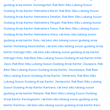
gudang arsip kantor Gunungsitoli
,
Rak Besi Siku Lubang Susun
Gudang Arsip Kantor Halmahera Barat
,
Rak Besi Siku Lubang Susun
Gudang Arsip Kantor Halmahera Selatan
,
Rak Besi Siku Lubang Susun
Gudang Arsip Kantor Halmahera Tengah
,
Rak Besi Siku Lubang Susun
Gudang Arsip Kantor Halmahera Timur
,
Rak Besi Siku Lubang Susun
Gudang Arsip Kantor Halmahera Utara
,
rak besi siku lubang susun
gudang arsip kantor Hulu
,
rak besi siku lubang susun gudang arsip
kantor Humbang Hasundutan
,
rak besi siku lubang susun gudang arsip
kantor Indragiri Hilir
,
rak besi siku lubang susun gudang arsip kantor
Indragiri Hulu
,
Rak Besi Siku Lubang Susun Gudang Arsip Kantor Intan
Jaya
,
Rak Besi Siku Lubang Susun Gudang Arsip Kantor Jayapura
,
Rak
Besi Siku Lubang Susun Gudang Arsip Kantor Jayawijaya
,
Rak Besi
Siku Lubang Susun Gudang Arsip Kantor Jembrana
,
Rak Besi Siku
Lubang Susun Gudang Arsip Kantor Jeneponto
,
Rak Besi Siku Lubang
Susun Gudang Arsip Kantor Kaimana
,
rak besi siku lubang susun
gudang arsip kantor Kampar
,
Rak Besi Siku Lubang Susun Gudang
Arsip Kantor Karangasem
,
rak besi siku lubang susun gudang arsip
kantor Karimun
,
rak besi siku lubang susun gudang arsip kantor Karo
,