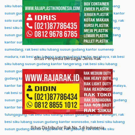
siku lubang susun gudang kantor singkawang
,
rak besi siku lubang
susun gudang kantor sofifi
,
rak besi siku lubang susun gudang kantor
solo surakarta
,
rak besi siku lubang susun gudang kantor sorong
,
rak
besi siku lubang susun gudang kantor subang
,
rak besi siku lubang
susun gudang kantor sukabumi
,
rak besi siku lubang susun gudang
kantor sumba ntt
,
rak besi siku lubang susun gudang kantor
sumedang
,
rak besi siku lubang susun gudang kantor sumenep
madura
,
rak besi siku lubang susun gudang kantor surabaya
,
rak besi
Situs Penyedia Berbagai Jenis Rak
siku lubang susun gudang kantor tangerang
,
rak besi siku lubang
susun gudang kantor tangjung selor
,
rak besi siku lubang susun
gudang kantor tanjungpinang
,
rak besi siku lubang susun gudang
kantor tarakan
,
rak besi siku lubang susun gudang kantor tasikmalaya
,
rak besi siku lubang susun gudang kantor tegal
,
rak besi siku lubang
susun gudang kantor temanggung
,
rak besi siku lubang susun gudang
kantor ternate tidore
,
rak besi siku lubang susun gudang kantor
tulungagung
,
rak besi siku lubang susun gudang kantor wonogiri
,
rak
besi siku lubang susun gudang kantor wonosobo
,
rak besi siku lubang
Situs Distributor Rak No. 1 di Indonesia
susun gudang kantor yogyakarta
,
rak gudang
,
rak siku
,
rak siku