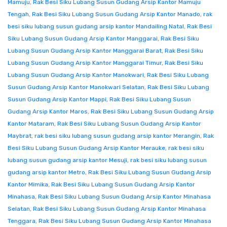
Mamuju
,
Rak Besi Siku Lubang Susun Gudang Arsip Kantor Mamuju
Tengah
,
Rak Besi Siku Lubang Susun Gudang Arsip Kantor Manado
,
rak
besi siku lubang susun gudang arsip kantor Mandailing Natal
,
Rak Besi
Siku Lubang Susun Gudang Arsip Kantor Manggarai
,
Rak Besi Siku
Lubang Susun Gudang Arsip Kantor Manggarai Barat
,
Rak Besi Siku
Lubang Susun Gudang Arsip Kantor Manggarai Timur
,
Rak Besi Siku
Lubang Susun Gudang Arsip Kantor Manokwari
,
Rak Besi Siku Lubang
Susun Gudang Arsip Kantor Manokwari Selatan
,
Rak Besi Siku Lubang
Susun Gudang Arsip Kantor Mappi
,
Rak Besi Siku Lubang Susun
Gudang Arsip Kantor Maros
,
Rak Besi Siku Lubang Susun Gudang Arsip
Kantor Mataram
,
Rak Besi Siku Lubang Susun Gudang Arsip Kantor
Maybrat
,
rak besi siku lubang susun gudang arsip kantor Merangin
,
Rak
Besi Siku Lubang Susun Gudang Arsip Kantor Merauke
,
rak besi siku
lubang susun gudang arsip kantor Mesuji
,
rak besi siku lubang susun
gudang arsip kantor Metro
,
Rak Besi Siku Lubang Susun Gudang Arsip
Kantor Mimika
,
Rak Besi Siku Lubang Susun Gudang Arsip Kantor
Minahasa
,
Rak Besi Siku Lubang Susun Gudang Arsip Kantor Minahasa
Selatan
,
Rak Besi Siku Lubang Susun Gudang Arsip Kantor Minahasa
Tenggara
,
Rak Besi Siku Lubang Susun Gudang Arsip Kantor Minahasa