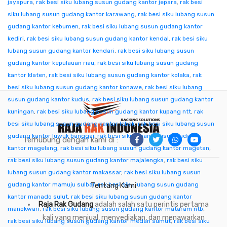
jayapura
,
rak besi siku lubang susun gudang kantor jepara
,
rak besi
siku lubang susun gudang kantor karawang
,
rak besi siku lubang susun
gudang kantor kebumen
,
rak besi siku lubang susun gudang kantor
kediri
,
rak besi siku lubang susun gudang kantor kendal
,
rak besi siku
lubang susun gudang kantor kendari
,
rak besi siku lubang susun
gudang kantor kepulauan riau
,
rak besi siku lubang susun gudang
kantor klaten
,
rak besi siku lubang susun gudang kantor kolaka
,
rak
besi siku lubang susun gudang kantor konawe
,
rak besi siku lubang
susun gudang kantor kudus
,
rak besi siku lubang susun gudang kantor
kuningan
,
rak besi siku lubang susun gudang kantor kupang ntt
,
rak
besi siku lubang susun gudang kantor lebak
,
rak besi siku lubang susun
gudang kantor luwuk banggai
,
rak besi siku lubang susun gudang
Terhubung dengan kami di :
kantor magelang
,
rak besi siku lubang susun gudang kantor magetan
,
rak besi siku lubang susun gudang kantor majalengka
,
rak besi siku
lubang susun gudang kantor makassar
,
rak besi siku lubang susun
gudang kantor mamuju sulbar
,
rak besi siku lubang susun gudang
Tentang Kami
kantor manado sulut
,
rak besi siku lubang susun gudang kantor
Raja Rak Gudang
adalah salah satu perintis pertama
manokwari
,
rak besi siku lubang susun gudang kantor mataram ntb
,
kali yang menjual, menyediakan, dan menawarkan
rak besi siku lubang susun gudang kantor medan sumut
,
rak besi siku