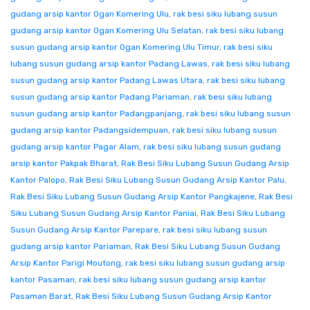
gudang arsip kantor Ogan Komering Ulu
,
rak besi siku lubang susun
gudang arsip kantor Ogan Komering Ulu Selatan
,
rak besi siku lubang
susun gudang arsip kantor Ogan Komering Ulu Timur
,
rak besi siku
lubang susun gudang arsip kantor Padang Lawas
,
rak besi siku lubang
susun gudang arsip kantor Padang Lawas Utara
,
rak besi siku lubang
susun gudang arsip kantor Padang Pariaman
,
rak besi siku lubang
susun gudang arsip kantor Padangpanjang
,
rak besi siku lubang susun
gudang arsip kantor Padangsidempuan
,
rak besi siku lubang susun
gudang arsip kantor Pagar Alam
,
rak besi siku lubang susun gudang
arsip kantor Pakpak Bharat
,
Rak Besi Siku Lubang Susun Gudang Arsip
Kantor Palopo
,
Rak Besi Siku Lubang Susun Gudang Arsip Kantor Palu
,
Rak Besi Siku Lubang Susun Gudang Arsip Kantor Pangkajene
,
Rak Besi
Siku Lubang Susun Gudang Arsip Kantor Paniai
,
Rak Besi Siku Lubang
Susun Gudang Arsip Kantor Parepare
,
rak besi siku lubang susun
gudang arsip kantor Pariaman
,
Rak Besi Siku Lubang Susun Gudang
Arsip Kantor Parigi Moutong
,
rak besi siku lubang susun gudang arsip
kantor Pasaman
,
rak besi siku lubang susun gudang arsip kantor
Pasaman Barat
,
Rak Besi Siku Lubang Susun Gudang Arsip Kantor