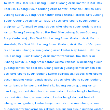
Tolikara
,
Rak Besi Siku Lubang Susun Gudang Arsip Kantor Tolitoli
,
Rak
Besi Siku Lubang Susun Gudang Arsip Kantor Tomohon
,
Rak Besi Siku
Lubang Susun Gudang Arsip Kantor Toraja Utara
,
Rak Besi Siku Lubang
Susun Gudang Arsip Kantor Tual
,
rak besi siku lubang susun gudang
arsip kantor Tulang Bawang
,
rak besi siku lubang susun gudang arsip
kantor Tulang Bawang Barat
,
Rak Besi Siku Lubang Susun Gudang
Arsip Kantor Wajo
,
Rak Besi Siku Lubang Susun Gudang Arsip Kantor
Wakatobi
,
Rak Besi Siku Lubang Susun Gudang Arsip Kantor Waropen
,
rak besi siku lubang susun gudang arsip kantor Way Kanan
,
Rak Besi
Siku Lubang Susun Gudang Arsip Kantor Yahukimo
,
Rak Besi Siku
Lubang Susun Gudang Arsip Kantor Yalimo
,
rak besi siku lubang susun
gudang kantor
,
rak besi siku lubang susun gudang kantor ambon
,
rak
besi siku lubang susun gudang kantor balikpapan
,
rak besi siku lubang
susun gudang kantor banda aceh
,
rak besi siku lubang susun gudang
kantor bandar lampung
,
rak besi siku lubang susun gudang kantor
bandung
,
rak besi siku lubang susun gudang kantor bangka belitung
,
rak besi siku lubang susun gudang kantor bangkalan
,
rak besi siku
lubang susun gudang kantor banjarbaru
,
rak besi siku lubang susun
gudang kantor banjarmasin
,
rak besi siku lubang susun gudang kantor