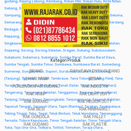
gudang
,
Rejang Lebong
,
Rembang
,
Rokan Hilir
,
Rokan Hulu
,
Rote Ndao
,
Sabang
,
Sabu Raijua
,
Salatiga
,
Samarinda
,
Sambas
,
Samosir
,
Sampang
,
Sanggau
,
Sarmi
,
Sarolangun
,
Sawahlunto
,
Sekadau
,
Seluma
,
Semarang
,
Seram Bagian Barat
,
Seram Bagian Timur
,
Serang
,
Serdang
Bedagai
,
Seruyan (Kuala Pembuang)
,
Siak
,
Sibolga
,
Sidenreng
Rappang
,
Sidoarjo
,
Sigi
,
Sijunjung
,
Sikka
,
Simalungun
,
Simeulue
,
Singkawang
,
Sinjai
,
Sintang
,
Situbondo
,
Sleman
,
Solok
,
Solok Selatan
,
Soppeng
,
Sorong
,
Sorong Selatan
,
Sragen
,
Subang
,
Subulussalam
,
Sukabumi
,
Sukamara
,
Sukoharjo
,
Sumba Barat
,
Sumba Barat Daya
,
Kategori Produk
Sumba Tengah
,
Sumba Timur
,
Sumbawa
,
Sumbawa Barat
,
Sumedang
,
BRAND
RAK HEAVY DUTY GUDANG
Sumenep
,
Sungaipenuh
,
Supiori
,
Surabaya
,
Surakarta
,
Tabalong
(Tanjung)
,
Tabanan
LEMARI ARSIP
,
Takalar
,
Tambrauw
,
Tana Tidung (Tideng Pale)
BESAR
,
Tana
Toraja
,
Tanah Bumbu (Batulicin)
,
Tanah Datar
,
Tanah Laut (Pelaihari)
,
PERLENGKAPAN GUDANG
RAK INDUSTRI
Tangerang
,
Tangerang Selatan
,
Tanggamus
,
Tanjung Jabung Barat
,
RAK ARSIP
RAK LIGHT DUTY
Tanjung Jabung Timur
,
Tanjungbalai
,
Tanjungpinang
,
Tapanuli Selatan
,
RAK BARANG
RAK MEDIUM DUTY
Tapanuli Tengah
,
Tapanuli Utara
,
Tapin (Rantau)
,
Tarakan
,
Tasikmalaya
,
RAK BESI
RAK MINIMARKET
Tebing Tinggi
,
Tebo
,
Tegal
,
Teluk Bintuni
,
Teluk Wondama
,
Temanggung
,
RAK GONDOLA
RAK PALLET
Ternate
,
Tidore Kepulauan
,
Timor Tengah Selatan
,
Timor Tengah Utara
,
RAK GUDANG
RAK PLASTIK
Toba
,
Tojo Una-Una
,
Tolikara
,
Tolitoli
,
Tomohon
,
Toraja Utara
,