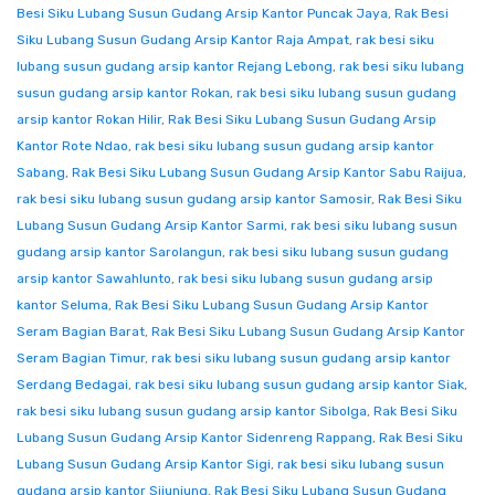
Besi Siku Lubang Susun Gudang Arsip Kantor Puncak Jaya
,
Rak Besi
Siku Lubang Susun Gudang Arsip Kantor Raja Ampat
,
rak besi siku
lubang susun gudang arsip kantor Rejang Lebong
,
rak besi siku lubang
susun gudang arsip kantor Rokan
,
rak besi siku lubang susun gudang
arsip kantor Rokan Hilir
,
Rak Besi Siku Lubang Susun Gudang Arsip
Kantor Rote Ndao
,
rak besi siku lubang susun gudang arsip kantor
Sabang
,
Rak Besi Siku Lubang Susun Gudang Arsip Kantor Sabu Raijua
,
rak besi siku lubang susun gudang arsip kantor Samosir
,
Rak Besi Siku
Lubang Susun Gudang Arsip Kantor Sarmi
,
rak besi siku lubang susun
gudang arsip kantor Sarolangun
,
rak besi siku lubang susun gudang
arsip kantor Sawahlunto
,
rak besi siku lubang susun gudang arsip
kantor Seluma
,
Rak Besi Siku Lubang Susun Gudang Arsip Kantor
Seram Bagian Barat
,
Rak Besi Siku Lubang Susun Gudang Arsip Kantor
Seram Bagian Timur
,
rak besi siku lubang susun gudang arsip kantor
Serdang Bedagai
,
rak besi siku lubang susun gudang arsip kantor Siak
,
rak besi siku lubang susun gudang arsip kantor Sibolga
,
Rak Besi Siku
Lubang Susun Gudang Arsip Kantor Sidenreng Rappang
,
Rak Besi Siku
Lubang Susun Gudang Arsip Kantor Sigi
,
rak besi siku lubang susun
gudang arsip kantor Sijunjung
,
Rak Besi Siku Lubang Susun Gudang