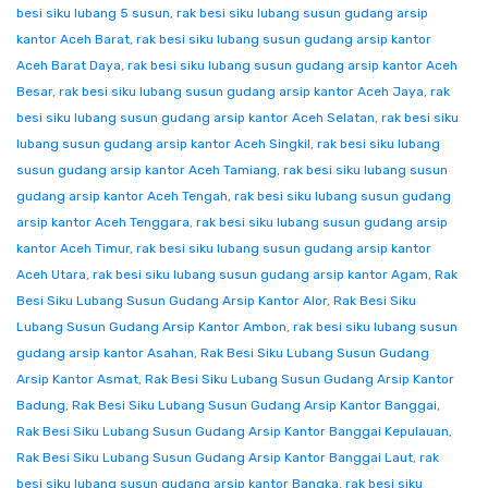
besi siku lubang 5 susun
,
rak besi siku lubang susun gudang arsip
kantor Aceh Barat
,
rak besi siku lubang susun gudang arsip kantor
Aceh Barat Daya
,
rak besi siku lubang susun gudang arsip kantor Aceh
Besar
,
rak besi siku lubang susun gudang arsip kantor Aceh Jaya
,
rak
besi siku lubang susun gudang arsip kantor Aceh Selatan
,
rak besi siku
lubang susun gudang arsip kantor Aceh Singkil
,
rak besi siku lubang
susun gudang arsip kantor Aceh Tamiang
,
rak besi siku lubang susun
gudang arsip kantor Aceh Tengah
,
rak besi siku lubang susun gudang
arsip kantor Aceh Tenggara
,
rak besi siku lubang susun gudang arsip
kantor Aceh Timur
,
rak besi siku lubang susun gudang arsip kantor
Aceh Utara
,
rak besi siku lubang susun gudang arsip kantor Agam
,
Rak
Besi Siku Lubang Susun Gudang Arsip Kantor Alor
,
Rak Besi Siku
Lubang Susun Gudang Arsip Kantor Ambon
,
rak besi siku lubang susun
gudang arsip kantor Asahan
,
Rak Besi Siku Lubang Susun Gudang
Arsip Kantor Asmat
,
Rak Besi Siku Lubang Susun Gudang Arsip Kantor
Badung
,
Rak Besi Siku Lubang Susun Gudang Arsip Kantor Banggai
,
Rak Besi Siku Lubang Susun Gudang Arsip Kantor Banggai Kepulauan
,
Rak Besi Siku Lubang Susun Gudang Arsip Kantor Banggai Laut
,
rak
besi siku lubang susun gudang arsip kantor Bangka
,
rak besi siku