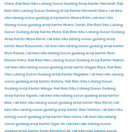
Utara
,
Rak Besi Siku Lubang Susun Gudang Arsip Kantor Morowali
,
Rak
Besi Siku Lubang Susun Gudang Arsip Kantor Morowali Utara
,
rak besi
siku lubang susun gudang arsip kantor Muara Enim
,
rak besi siku
lubang susun gudang arsip kantor Muaro Jambi
,
Rak Besi Siku Lubang
Susun Gudang Arsip Kantor Muna
,
Rak Besi Siku Lubang Susun Gudang
Arsip Kantor Muna Barat
,
rak besi siku lubang susun gudang arsip
kantor Musi Banyuasin
,
rak besi siku lubang susun gudang arsip kantor
Musi Rawas
,
rak besi siku lubang susun gudang arsip kantor Musi
Rawas Utara
,
Rak Besi Siku Lubang Susun Gudang Arsip Kantor Nabire
,
rak besi siku lubang susun gudang arsip kantor Nagan Raya
,
Rak Besi
Siku Lubang Susun Gudang Arsip Kantor Nagekeo
,
rak besi siku lubang
susun gudang arsip kantor Natuna
,
Rak Besi Siku Lubang Susun
Gudang Arsip Kantor Nduga
,
Rak Besi Siku Lubang Susun Gudang
Arsip Kantor Ngada
,
rak besi siku lubang susun gudang arsip kantor
Nias
,
rak besi siku lubang susun gudang arsip kantor Nias Barat
,
rak
besi siku lubang susun gudang arsip kantor Nias Selatan
,
rak besi siku
lubang susun gudang arsip kantor Nias Utara
,
rak besi siku lubang
susun gudang arsip kantor Ogan Ilir
,
rak besi siku lubang susun
gudang arsip kantor Ogan Komering Ilir
,
rak besi siku lubang susun