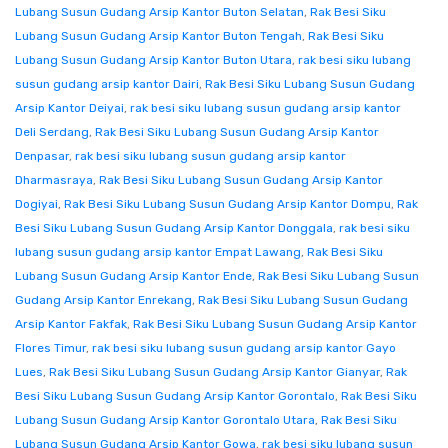
Lubang Susun Gudang Arsip Kantor Buton Selatan
,
Rak Besi Siku
Lubang Susun Gudang Arsip Kantor Buton Tengah
,
Rak Besi Siku
Lubang Susun Gudang Arsip Kantor Buton Utara
,
rak besi siku lubang
susun gudang arsip kantor Dairi
,
Rak Besi Siku Lubang Susun Gudang
Arsip Kantor Deiyai
,
rak besi siku lubang susun gudang arsip kantor
Deli Serdang
,
Rak Besi Siku Lubang Susun Gudang Arsip Kantor
Denpasar
,
rak besi siku lubang susun gudang arsip kantor
Dharmasraya
,
Rak Besi Siku Lubang Susun Gudang Arsip Kantor
Dogiyai
,
Rak Besi Siku Lubang Susun Gudang Arsip Kantor Dompu
,
Rak
Besi Siku Lubang Susun Gudang Arsip Kantor Donggala
,
rak besi siku
lubang susun gudang arsip kantor Empat Lawang
,
Rak Besi Siku
Lubang Susun Gudang Arsip Kantor Ende
,
Rak Besi Siku Lubang Susun
Gudang Arsip Kantor Enrekang
,
Rak Besi Siku Lubang Susun Gudang
Arsip Kantor Fakfak
,
Rak Besi Siku Lubang Susun Gudang Arsip Kantor
Flores Timur
,
rak besi siku lubang susun gudang arsip kantor Gayo
Lues
,
Rak Besi Siku Lubang Susun Gudang Arsip Kantor Gianyar
,
Rak
Besi Siku Lubang Susun Gudang Arsip Kantor Gorontalo
,
Rak Besi Siku
Lubang Susun Gudang Arsip Kantor Gorontalo Utara
,
Rak Besi Siku
Lubang Susun Gudang Arsip Kantor Gowa
,
rak besi siku lubang susun