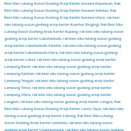
Besi Siku Lubang Susun Gudang Arsip Kantor Konawe Kepulauan
,
Rak
Besi Siku Lubang Susun Gudang Arsip Kantor Konawe Selatan
,
Rak
Besi Siku Lubang Susun Gudang Arsip Kantor Konawe Utara
,
rak besi
siku lubang susun gudang arsip kantor Kuantan Singingi
,
Rak Besi Siku
Lubang Susun Gudang Arsip Kantor Kupang
,
rak besi siku lubang susun
gudang arsip kantor Labuhanbatu
,
rak besi siku lubang susun gudang
arsip kantor Labuhanbatu Selatan
,
rak besi siku lubang susun gudang
arsip kantor Labuhanbatu Utara
,
rak besi siku lubang susun gudang
arsip kantor Lahat
,
rak besi siku lubang susun gudang arsip kantor
Lampung Barat
,
rak besi siku lubang susun gudang arsip kantor
Lampung Selatan
,
rak besi siku lubang susun gudang arsip kantor
Lampung Tengah
,
rak besi siku lubang susun gudang arsip kantor
Lampung Timur
,
rak besi siku lubang susun gudang arsip kantor
Lampung Utara
,
rak besi siku lubang susun gudang arsip kantor
Langkat
,
rak besi siku lubang susun gudang arsip kantor Langsa
,
Rak
Besi Siku Lubang Susun Gudang Arsip Kantor Lanny Jaya
,
rak besi siku
lubang susun gudang arsip kantor Lebong
,
Rak Besi Siku Lubang
Susun Gudang Arsip Kantor Lembata
,
rak besi siku lubang susun
gudang arsip kantor Lhokseumawe
,
rak besi siku lubang susun gudang