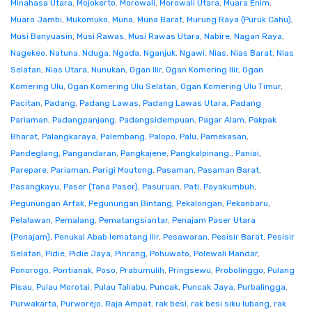
Minahasa Utara
,
Mojokerto
,
Morowali
,
Morowali Utara
,
Muara Enim
,
Muaro Jambi
,
Mukomuko
,
Muna
,
Muna Barat
,
Murung Raya (Puruk Cahu)
,
Musi Banyuasin
,
Musi Rawas
,
Musi Rawas Utara
,
Nabire
,
Nagan Raya
,
Nagekeo
,
Natuna
,
Nduga
,
Ngada
,
Nganjuk
,
Ngawi
,
Nias
,
Nias Barat
,
Nias
Selatan
,
Nias Utara
,
Nunukan
,
Ogan Ilir
,
Ogan Komering Ilir
,
Ogan
Komering Ulu
,
Ogan Komering Ulu Selatan
,
Ogan Komering Ulu Timur
,
Pacitan
,
Padang
,
Padang Lawas
,
Padang Lawas Utara
,
Padang
Pariaman
,
Padangpanjang
,
Padangsidempuan
,
Pagar Alam
,
Pakpak
Bharat
,
Palangkaraya
,
Palembang
,
Palopo
,
Palu
,
Pamekasan
,
Pandeglang
,
Pangandaran
,
Pangkajene
,
Pangkalpinang.
,
Paniai
,
Parepare
,
Pariaman
,
Parigi Moutong
,
Pasaman
,
Pasaman Barat
,
Pasangkayu
,
Paser (Tana Paser)
,
Pasuruan
,
Pati
,
Payakumbuh
,
Pegunungan Arfak
,
Pegunungan Bintang
,
Pekalongan
,
Pekanbaru
,
Pelalawan
,
Pemalang
,
Pematangsiantar
,
Penajam Paser Utara
(Penajam)
,
Penukal Abab lematang Ilir
,
Pesawaran
,
Pesisir Barat
,
Pesisir
Selatan
,
Pidie
,
Pidie Jaya
,
Pinrang
,
Pohuwato
,
Polewali Mandar
,
Ponorogo
,
Pontianak
,
Poso
,
Prabumulih
,
Pringsewu
,
Probolinggo
,
Pulang
Pisau
,
Pulau Morotai
,
Pulau Taliabu
,
Puncak
,
Puncak Jaya
,
Purbalingga
,
Purwakarta
,
Purworejo
,
Raja Ampat
,
rak besi
,
rak besi siku lubang
,
rak