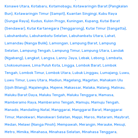
Konawe Utara
,
Kotabaru
,
Kotamobagu
,
Kotawaringin Barat (Pangkalan
Bun)
,
Kotawaringin Timur (Sampit)
,
Kuantan Singingi
,
Kubu Raya
(Sungai Raya)
,
Kudus
,
Kulon Progo
,
Kuningan
,
Kupang
,
Kutai Barat
(Sendawar)
,
Kutai Kartanegara (Tenggarong)
,
Kutai Timur (Sangatta)
,
Labuhanbatu
,
Labuhanbatu Selatan
,
Labuhanbatu Utara
,
Lahat
,
Lamandau (Nanga Bulik)
,
Lamongan
,
Lampung Barat
,
Lampung
Selatan
,
Lampung Tengah
,
Lampung Timur
,
Lampung Utara
,
Landak
(Ngabang)
,
Langkat
,
Langsa
,
Lanny Jaya
,
Lebak
,
Lebong
,
Lembata
,
Lhokseumawe
,
Lima Puluh Kota
,
Lingga
,
Lombok Barat
,
Lombok
Tengah
,
Lombok Timur
,
Lombok Utara
,
Lubuk Linggau
,
Lumajang
,
Luwu
,
Luwu Timur
,
Luwu Utara
,
Madiun
,
Magelang
,
Magetan
,
Mahakam Ulu
(Ujoh Bilang)
,
Majalengka
,
Majene
,
Makassar
,
Malaka
,
Malang
,
Malinau
,
Maluku Barat Daya
,
Maluku Tengah
,
Maluku Tenggara
,
Mamasa
,
Mamberamo Raya
,
Mamberamo Tengah
,
Mamuju
,
Mamuju Tengah
,
Manado
,
Mandailing Natal
,
Manggarai
,
Manggarai Barat
,
Manggarai
Timur
,
Manokwari
,
Manokwari Selatan
,
Mappi
,
Maros
,
Mataram
,
Maybrat
,
Medan
,
Melawi (Nanga Pinoh)
,
Mempawah
,
Merangin
,
Merauke
,
Mesuji
,
Metro
,
Mimika
,
Minahasa
,
Minahasa Selatan
,
Minahasa Tenggara
,