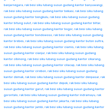
banjarnegara
,
rak besi siku lubang susun gudang kantor banyuwangi
,
rak besi siku lubang susun gudang kantor bekasi
,
rak besi siku lubang
susun gudang kantor bengkulu
,
rak besi siku lubang susun gudang
kantor bitung sulut
,
rak besi siku lubang susun gudang kantor blitar
,
rak besi siku lubang susun gudang kantor bogor
,
rak besi siku lubang
susun gudang kantor bondowoso
,
rak besi siku lubang susun gudang
kantor brebes
,
rak besi siku lubang susun gudang kantor buton sultra
,
rak besi siku lubang susun gudang kantor ciamis
,
rak besi siku lubang
susun gudang kantor cianjur
,
rak besi siku lubang susun gudang
kantor cibinong
,
rak besi siku lubang susun gudang kantor cikarang
,
rak besi siku lubang susun gudang kantor cilacap
,
rak besi siku lubang
susun gudang kantor cirebon
,
rak besi siku lubang susun gudang
kantor demak
,
rak besi siku lubang susun gudang kantor denpasar
,
rak
besi siku lubang susun gudang kantor depok
,
rak besi siku lubang
susun gudang kantor garut
,
rak besi siku lubang susun gudang kantor
gorontalo
,
rak besi siku lubang susun gudang kantor indramayu
,
rak
besi siku lubang susun gudang kantor jakarta
,
rak besi siku lubang
susun gudang kantor jambi
,
rak besi siku lubang susun gudang kantor