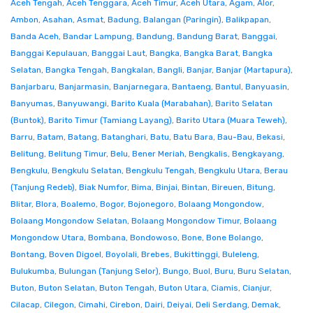
Aceh Tengah
,
Aceh Tenggara
,
Aceh Timur
,
Aceh Utara
,
Agam
,
Alor
,
Ambon
,
Asahan
,
Asmat
,
Badung
,
Balangan (Paringin)
,
Balikpapan
,
Banda Aceh
,
Bandar Lampung
,
Bandung
,
Bandung Barat
,
Banggai
,
Banggai Kepulauan
,
Banggai Laut
,
Bangka
,
Bangka Barat
,
Bangka
Selatan
,
Bangka Tengah
,
Bangkalan
,
Bangli
,
Banjar
,
Banjar (Martapura)
,
Banjarbaru
,
Banjarmasin
,
Banjarnegara
,
Bantaeng
,
Bantul
,
Banyuasin
,
Banyumas
,
Banyuwangi
,
Barito Kuala (Marabahan)
,
Barito Selatan
(Buntok)
,
Barito Timur (Tamiang Layang)
,
Barito Utara (Muara Teweh)
,
Barru
,
Batam
,
Batang
,
Batanghari
,
Batu
,
Batu Bara
,
Bau-Bau
,
Bekasi
,
Belitung
,
Belitung Timur
,
Belu
,
Bener Meriah
,
Bengkalis
,
Bengkayang
,
Bengkulu
,
Bengkulu Selatan
,
Bengkulu Tengah
,
Bengkulu Utara
,
Berau
(Tanjung Redeb)
,
Biak Numfor
,
Bima
,
Binjai
,
Bintan
,
Bireuen
,
Bitung
,
Blitar
,
Blora
,
Boalemo
,
Bogor
,
Bojonegoro
,
Bolaang Mongondow
,
Bolaang Mongondow Selatan
,
Bolaang Mongondow Timur
,
Bolaang
Mongondow Utara
,
Bombana
,
Bondowoso
,
Bone
,
Bone Bolango
,
Bontang
,
Boven Digoel
,
Boyolali
,
Brebes
,
Bukittinggi
,
Buleleng
,
Bulukumba
,
Bulungan (Tanjung Selor)
,
Bungo
,
Buol
,
Buru
,
Buru Selatan
,
Buton
,
Buton Selatan
,
Buton Tengah
,
Buton Utara
,
Ciamis
,
Cianjur
,
Cilacap
,
Cilegon
,
Cimahi
,
Cirebon
,
Dairi
,
Deiyai
,
Deli Serdang
,
Demak
,