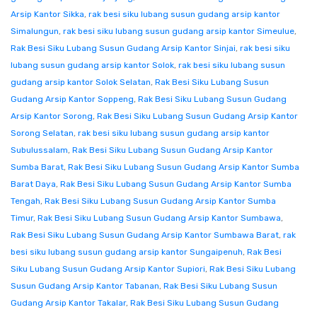
Arsip Kantor Sikka
,
rak besi siku lubang susun gudang arsip kantor
Simalungun
,
rak besi siku lubang susun gudang arsip kantor Simeulue
,
Rak Besi Siku Lubang Susun Gudang Arsip Kantor Sinjai
,
rak besi siku
lubang susun gudang arsip kantor Solok
,
rak besi siku lubang susun
gudang arsip kantor Solok Selatan
,
Rak Besi Siku Lubang Susun
Gudang Arsip Kantor Soppeng
,
Rak Besi Siku Lubang Susun Gudang
Arsip Kantor Sorong
,
Rak Besi Siku Lubang Susun Gudang Arsip Kantor
Sorong Selatan
,
rak besi siku lubang susun gudang arsip kantor
Subulussalam
,
Rak Besi Siku Lubang Susun Gudang Arsip Kantor
Sumba Barat
,
Rak Besi Siku Lubang Susun Gudang Arsip Kantor Sumba
Barat Daya
,
Rak Besi Siku Lubang Susun Gudang Arsip Kantor Sumba
Tengah
,
Rak Besi Siku Lubang Susun Gudang Arsip Kantor Sumba
Timur
,
Rak Besi Siku Lubang Susun Gudang Arsip Kantor Sumbawa
,
Rak Besi Siku Lubang Susun Gudang Arsip Kantor Sumbawa Barat
,
rak
besi siku lubang susun gudang arsip kantor Sungaipenuh
,
Rak Besi
Siku Lubang Susun Gudang Arsip Kantor Supiori
,
Rak Besi Siku Lubang
Susun Gudang Arsip Kantor Tabanan
,
Rak Besi Siku Lubang Susun
Gudang Arsip Kantor Takalar
,
Rak Besi Siku Lubang Susun Gudang