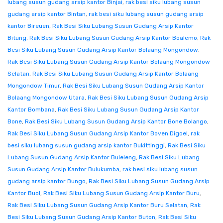
lubang susun gudang arsip kantor Binjai
,
rak besi siku lubang susun
gudang arsip kantor Bintan
,
rak besi siku lubang susun gudang arsip
kantor Bireuen
,
Rak Besi Siku Lubang Susun Gudang Arsip Kantor
Bitung
,
Rak Besi Siku Lubang Susun Gudang Arsip Kantor Boalemo
,
Rak
Besi Siku Lubang Susun Gudang Arsip Kantor Bolaang Mongondow
,
Rak Besi Siku Lubang Susun Gudang Arsip Kantor Bolaang Mongondow
Selatan
,
Rak Besi Siku Lubang Susun Gudang Arsip Kantor Bolaang
Mongondow Timur
,
Rak Besi Siku Lubang Susun Gudang Arsip Kantor
Bolaang Mongondow Utara
,
Rak Besi Siku Lubang Susun Gudang Arsip
Kantor Bombana
,
Rak Besi Siku Lubang Susun Gudang Arsip Kantor
Bone
,
Rak Besi Siku Lubang Susun Gudang Arsip Kantor Bone Bolango
,
Rak Besi Siku Lubang Susun Gudang Arsip Kantor Boven Digoel
,
rak
besi siku lubang susun gudang arsip kantor Bukittinggi
,
Rak Besi Siku
Lubang Susun Gudang Arsip Kantor Buleleng
,
Rak Besi Siku Lubang
Susun Gudang Arsip Kantor Bulukumba
,
rak besi siku lubang susun
gudang arsip kantor Bungo
,
Rak Besi Siku Lubang Susun Gudang Arsip
Kantor Buol
,
Rak Besi Siku Lubang Susun Gudang Arsip Kantor Buru
,
Rak Besi Siku Lubang Susun Gudang Arsip Kantor Buru Selatan
,
Rak
Besi Siku Lubang Susun Gudang Arsip Kantor Buton
,
Rak Besi Siku