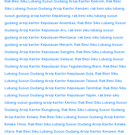
Rak Besi Siku Lubang Susun Gudang Arsip Kantor Keerom
,
Rak Besi
Siku Lubang Susun Gudang Arsip Kantor Kendari
,
rak besi siku lubang
susun gudang arsip kantor Kepahiang
,
rak besi siku lubang susun
gudang arsip kantor Kepulauan Anambas
,
Rak Besi Siku Lubang Susun
Gudang Arsip Kantor Kepulauan Aru
,
rak besi siku lubang susun
gudang arsip kantor Kepulauan Mentawai
,
rak besi siku lubang susun
gudang arsip kantor Kepulauan Meranti
,
Rak Besi Siku Lubang Susun
Gudang Arsip Kantor Kepulauan Sangihe
,
Rak Besi Siku Lubang Susun
Gudang Arsip Kantor Kepulauan Selayar
,
Rak Besi Siku Lubang Susun
Gudang Arsip Kantor Kepulauan Siau Tagulandang Biaro
,
Rak Besi Siku
Lubang Susun Gudang Arsip Kantor Kepulauan Sula
,
Rak Besi Siku
Lubang Susun Gudang Arsip Kantor Kepulauan Talaud
,
Rak Besi Siku
Lubang Susun Gudang Arsip Kantor Kepulauan Tanimbar
,
Rak Besi Siku
Lubang Susun Gudang Arsip Kantor Kepulauan Yapen
,
rak besi siku
lubang susun gudang arsip kantor Kerinci
,
Rak Besi Siku Lubang Susun
Gudang Arsip Kantor Klungkung
,
Rak Besi Siku Lubang Susun Gudang
Arsip Kantor Kolaka
,
Rak Besi Siku Lubang Susun Gudang Arsip Kantor
Kolaka Timur
,
Rak Besi Siku Lubang Susun Gudang Arsip Kantor Kolaka
Utara
,
Rak Besi Siku Lubang Susun Gudang Arsip Kantor Konawe
,
Rak