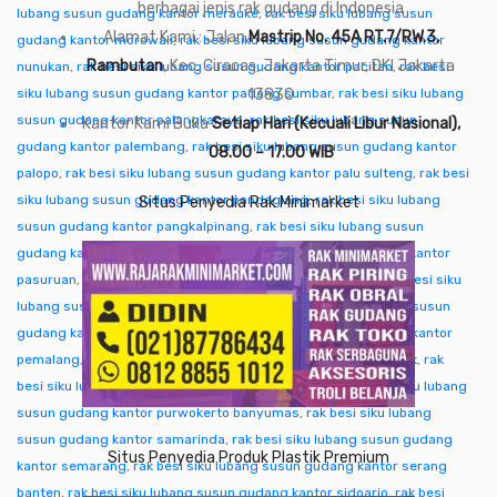
berbagai jenis rak gudang di Indonesia
lubang susun gudang kantor merauke
,
rak besi siku lubang susun
Alamat Kami : Jalan
Mastrip No. 45A RT.7/RW.3,
gudang kantor morowali
,
rak besi siku lubang susun gudang kantor
Rambutan
, Kec. Ciracas, Jakarta Timur, DKI Jakarta
nunukan
,
rak besi siku lubang susun gudang kantor pacitan
,
rak besi
siku lubang susun gudang kantor padang sumbar
13830
,
rak besi siku lubang
susun gudang kantor palangkaraya
,
rak besi siku lubang susun
Kantor Kami Buka
Setiap Hari (Kecuali Libur Nasional),
gudang kantor palembang
,
rak besi siku lubang susun gudang kantor
08.00 – 17.00 WIB
palopo
,
rak besi siku lubang susun gudang kantor palu sulteng
,
rak besi
siku lubang susun gudang kantor pandeglang
,
rak besi siku lubang
Situs Penyedia Rak Minimarket
susun gudang kantor pangkalpinang
,
rak besi siku lubang susun
gudang kantor pare-pare
,
rak besi siku lubang susun gudang kantor
pasuruan
,
rak besi siku lubang susun gudang kantor pati
,
rak besi siku
lubang susun gudang kantor pekalongan
,
rak besi siku lubang susun
gudang kantor pekanbaru
,
rak besi siku lubang susun gudang kantor
pemalang
,
rak besi siku lubang susun gudang kantor pontianak
,
rak
besi siku lubang susun gudang kantor purwakarta
,
rak besi siku lubang
susun gudang kantor purwokerto banyumas
,
rak besi siku lubang
susun gudang kantor samarinda
,
rak besi siku lubang susun gudang
Situs Penyedia Produk Plastik Premium
kantor semarang
,
rak besi siku lubang susun gudang kantor serang
banten
,
rak besi siku lubang susun gudang kantor sidoarjo
,
rak besi