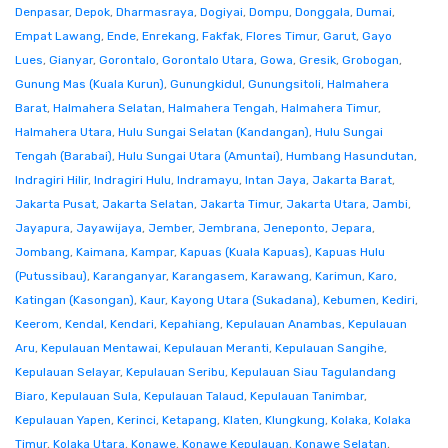
Denpasar
,
Depok
,
Dharmasraya
,
Dogiyai
,
Dompu
,
Donggala
,
Dumai
,
Empat Lawang
,
Ende
,
Enrekang
,
Fakfak
,
Flores Timur
,
Garut
,
Gayo
Lues
,
Gianyar
,
Gorontalo
,
Gorontalo Utara
,
Gowa
,
Gresik
,
Grobogan
,
Gunung Mas (Kuala Kurun)
,
Gunungkidul
,
Gunungsitoli
,
Halmahera
Barat
,
Halmahera Selatan
,
Halmahera Tengah
,
Halmahera Timur
,
Halmahera Utara
,
Hulu Sungai Selatan (Kandangan)
,
Hulu Sungai
Tengah (Barabai)
,
Hulu Sungai Utara (Amuntai)
,
Humbang Hasundutan
,
Indragiri Hilir
,
Indragiri Hulu
,
Indramayu
,
Intan Jaya
,
Jakarta Barat
,
Jakarta Pusat
,
Jakarta Selatan
,
Jakarta Timur
,
Jakarta Utara
,
Jambi
,
Jayapura
,
Jayawijaya
,
Jember
,
Jembrana
,
Jeneponto
,
Jepara
,
Jombang
,
Kaimana
,
Kampar
,
Kapuas (Kuala Kapuas)
,
Kapuas Hulu
(Putussibau)
,
Karanganyar
,
Karangasem
,
Karawang
,
Karimun
,
Karo
,
Katingan (Kasongan)
,
Kaur
,
Kayong Utara (Sukadana)
,
Kebumen
,
Kediri
,
Keerom
,
Kendal
,
Kendari
,
Kepahiang
,
Kepulauan Anambas
,
Kepulauan
Aru
,
Kepulauan Mentawai
,
Kepulauan Meranti
,
Kepulauan Sangihe
,
Kepulauan Selayar
,
Kepulauan Seribu
,
Kepulauan Siau Tagulandang
Biaro
,
Kepulauan Sula
,
Kepulauan Talaud
,
Kepulauan Tanimbar
,
Kepulauan Yapen
,
Kerinci
,
Ketapang
,
Klaten
,
Klungkung
,
Kolaka
,
Kolaka
Timur
,
Kolaka Utara
,
Konawe
,
Konawe Kepulauan
,
Konawe Selatan
,