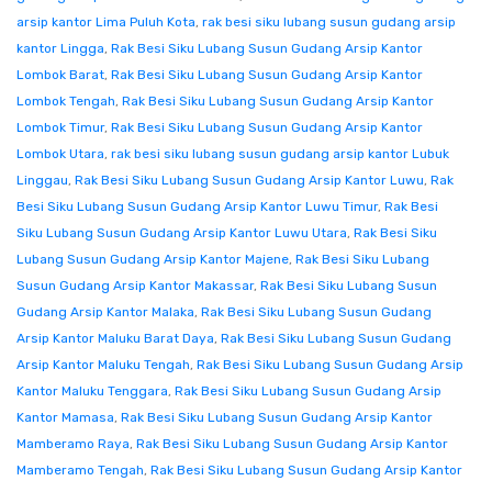
arsip kantor Lima Puluh Kota
,
rak besi siku lubang susun gudang arsip
kantor Lingga
,
Rak Besi Siku Lubang Susun Gudang Arsip Kantor
Lombok Barat
,
Rak Besi Siku Lubang Susun Gudang Arsip Kantor
Lombok Tengah
,
Rak Besi Siku Lubang Susun Gudang Arsip Kantor
Lombok Timur
,
Rak Besi Siku Lubang Susun Gudang Arsip Kantor
Lombok Utara
,
rak besi siku lubang susun gudang arsip kantor Lubuk
Linggau
,
Rak Besi Siku Lubang Susun Gudang Arsip Kantor Luwu
,
Rak
Besi Siku Lubang Susun Gudang Arsip Kantor Luwu Timur
,
Rak Besi
Siku Lubang Susun Gudang Arsip Kantor Luwu Utara
,
Rak Besi Siku
Lubang Susun Gudang Arsip Kantor Majene
,
Rak Besi Siku Lubang
Susun Gudang Arsip Kantor Makassar
,
Rak Besi Siku Lubang Susun
Gudang Arsip Kantor Malaka
,
Rak Besi Siku Lubang Susun Gudang
Arsip Kantor Maluku Barat Daya
,
Rak Besi Siku Lubang Susun Gudang
Arsip Kantor Maluku Tengah
,
Rak Besi Siku Lubang Susun Gudang Arsip
Kantor Maluku Tenggara
,
Rak Besi Siku Lubang Susun Gudang Arsip
Kantor Mamasa
,
Rak Besi Siku Lubang Susun Gudang Arsip Kantor
Mamberamo Raya
,
Rak Besi Siku Lubang Susun Gudang Arsip Kantor
Mamberamo Tengah
,
Rak Besi Siku Lubang Susun Gudang Arsip Kantor