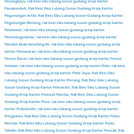
Pasangkayu
,
rak besi siku lubang susun gudang arsip kantor
Payakumbuh
,
Rak Besi Siku Lubang Susun Gudang Arsip Kantor
Pegunungan Arfak
,
Rak Besi Siku Lubang Susun Gudang Arsip Kantor
Pegunungan Bintang
,
rak besi siku lubang susun gudang arsip kantor
Pelalawan
,
rak besi siku lubang susun gudang arsip kantor
Pematangsiantar
,
rak besi siku lubang susun gudang arsip kantor
Penukal Abab lematang Ilir
,
rak besi siku lubang susun gudang arsip
kantor Pesawaran
,
rak besi siku lubang susun gudang arsip kantor
Pesisir Barat
,
rak besi siku lubang susun gudang arsip kantor Pesisir
Selatan
,
rak besi siku lubang susun gudang arsip kantor Pidie
,
rak besi
siku lubang susun gudang arsip kantor Pidie Jaya
,
Rak Besi Siku
Lubang Susun Gudang Arsip Kantor Pinrang
,
Rak Besi Siku Lubang
Susun Gudang Arsip Kantor Pohuwato
,
Rak Besi Siku Lubang Susun
Gudang Arsip Kantor Polewali Mandar
,
Rak Besi Siku Lubang Susun
Gudang Arsip Kantor Poso
,
rak besi siku lubang susun gudang arsip
kantor Prabumulih
,
rak besi siku lubang susun gudang arsip kantor
Pringsewu
,
Rak Besi Siku Lubang Susun Gudang Arsip Kantor Pulau
Morotai
,
Rak Besi Siku Lubang Susun Gudang Arsip Kantor Pulau
Taliabu
,
Rak Besi Siku Lubang Susun Gudang Arsip Kantor Puncak
,
Rak