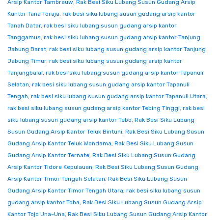
Arsip Kantor Tambrauw
,
Rak Besi Siku Lubang Susun Gudang Arsip
Kantor Tana Toraja
,
rak besi siku lubang susun gudang arsip kantor
Tanah Datar
,
rak besi siku lubang susun gudang arsip kantor
Tanggamus
,
rak besi siku lubang susun gudang arsip kantor Tanjung
Jabung Barat
,
rak besi siku lubang susun gudang arsip kantor Tanjung
Jabung Timur
,
rak besi siku lubang susun gudang arsip kantor
Tanjungbalai
,
rak besi siku lubang susun gudang arsip kantor Tapanuli
Selatan
,
rak besi siku lubang susun gudang arsip kantor Tapanuli
Tengah
,
rak besi siku lubang susun gudang arsip kantor Tapanuli Utara
,
rak besi siku lubang susun gudang arsip kantor Tebing Tinggi
,
rak besi
siku lubang susun gudang arsip kantor Tebo
,
Rak Besi Siku Lubang
Susun Gudang Arsip Kantor Teluk Bintuni
,
Rak Besi Siku Lubang Susun
Gudang Arsip Kantor Teluk Wondama
,
Rak Besi Siku Lubang Susun
Gudang Arsip Kantor Ternate
,
Rak Besi Siku Lubang Susun Gudang
Arsip Kantor Tidore Kepulauan
,
Rak Besi Siku Lubang Susun Gudang
Arsip Kantor Timor Tengah Selatan
,
Rak Besi Siku Lubang Susun
Gudang Arsip Kantor Timor Tengah Utara
,
rak besi siku lubang susun
gudang arsip kantor Toba
,
Rak Besi Siku Lubang Susun Gudang Arsip
Kantor Tojo Una-Una
,
Rak Besi Siku Lubang Susun Gudang Arsip Kantor