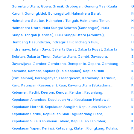
Gorontalo Utara
,
Gowa
,
Gresik
,
Grobogan
,
Gunung Mas (Kuala
G
Kurun)
,
Gunungkidul
,
Gunungsitoli
,
Halmahera Barat
,
K
Halmahera Selatan
,
Halmahera Tengah
,
Halmahera Timur
,
H
Halmahera Utara
,
Hulu Sungai Selatan (Kandangan)
,
Hulu
H
Sungai Tengah (Barabai)
,
Hulu Sungai Utara (Amuntai)
,
S
Humbang Hasundutan
,
Indragiri Hilir
,
Indragiri Hulu
,
H
Indramayu
,
Intan Jaya
,
Jakarta Barat
,
Jakarta Pusat
,
Jakarta
I
Selatan
,
Jakarta Timur
,
Jakarta Utara
,
Jambi
,
Jayapura
,
S
Jayawijaya
,
Jember
,
Jembrana
,
Jeneponto
,
Jepara
,
Jombang
,
J
Kaimana
,
Kampar
,
Kapuas (Kuala Kapuas)
,
Kapuas Hulu
K
(Putussibau)
,
Karanganyar
,
Karangasem
,
Karawang
,
Karimun
,
(
Karo
,
Katingan (Kasongan)
,
Kaur
,
Kayong Utara (Sukadana)
,
K
Kebumen
,
Kediri
,
Keerom
,
Kendal
,
Kendari
,
Kepahiang
,
K
Kepulauan Anambas
,
Kepulauan Aru
,
Kepulauan Mentawai
,
K
Kepulauan Meranti
,
Kepulauan Sangihe
,
Kepulauan Selayar
,
K
Kepulauan Seribu
,
Kepulauan Siau Tagulandang Biaro
,
K
Kepulauan Sula
,
Kepulauan Talaud
,
Kepulauan Tanimbar
,
K
Kepulauan Yapen
,
Kerinci
,
Ketapang
,
Klaten
,
Klungkung
,
Kolaka
,
K