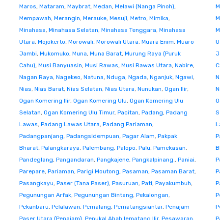
Maros
,
Mataram
,
Maybrat
,
Medan
,
Melawi (Nanga Pinoh)
,
M
Mempawah
,
Merangin
,
Merauke
,
Mesuji
,
Metro
,
Mimika
,
M
Minahasa
,
Minahasa Selatan
,
Minahasa Tenggara
,
Minahasa
M
Utara
,
Mojokerto
,
Morowali
,
Morowali Utara
,
Muara Enim
,
Muaro
U
Jambi
,
Mukomuko
,
Muna
,
Muna Barat
,
Murung Raya (Puruk
J
Cahu)
,
Musi Banyuasin
,
Musi Rawas
,
Musi Rawas Utara
,
Nabire
,
C
Nagan Raya
,
Nagekeo
,
Natuna
,
Nduga
,
Ngada
,
Nganjuk
,
Ngawi
,
N
Nias
,
Nias Barat
,
Nias Selatan
,
Nias Utara
,
Nunukan
,
Ogan Ilir
,
N
Ogan Komering Ilir
,
Ogan Komering Ulu
,
Ogan Komering Ulu
O
Selatan
,
Ogan Komering Ulu Timur
,
Pacitan
,
Padang
,
Padang
S
Lawas
,
Padang Lawas Utara
,
Padang Pariaman
,
L
Padangpanjang
,
Padangsidempuan
,
Pagar Alam
,
Pakpak
P
Bharat
,
Palangkaraya
,
Palembang
,
Palopo
,
Palu
,
Pamekasan
,
B
Pandeglang
,
Pangandaran
,
Pangkajene
,
Pangkalpinang.
,
Paniai
,
P
Parepare
,
Pariaman
,
Parigi Moutong
,
Pasaman
,
Pasaman Barat
,
P
Pasangkayu
,
Paser (Tana Paser)
,
Pasuruan
,
Pati
,
Payakumbuh
,
P
Pegunungan Arfak
,
Pegunungan Bintang
,
Pekalongan
,
P
Pekanbaru
,
Pelalawan
,
Pemalang
,
Pematangsiantar
,
Penajam
P
Paser Utara (Penajam)
,
Penukal Abab lematang Ilir
,
Pesawaran
,
P