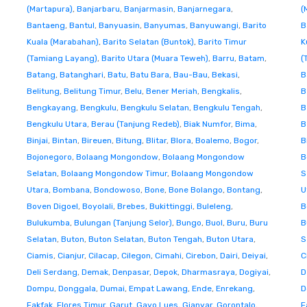
(Martapura)
,
Banjarbaru
,
Banjarmasin
,
Banjarnegara
,
(
Bantaeng
,
Bantul
,
Banyuasin
,
Banyumas
,
Banyuwangi
,
Barito
B
Kuala (Marabahan)
,
Barito Selatan (Buntok)
,
Barito Timur
K
(Tamiang Layang)
,
Barito Utara (Muara Teweh)
,
Barru
,
Batam
,
(
Batang
,
Batanghari
,
Batu
,
Batu Bara
,
Bau-Bau
,
Bekasi
,
B
Belitung
,
Belitung Timur
,
Belu
,
Bener Meriah
,
Bengkalis
,
B
Bengkayang
,
Bengkulu
,
Bengkulu Selatan
,
Bengkulu Tengah
,
B
Bengkulu Utara
,
Berau (Tanjung Redeb)
,
Biak Numfor
,
Bima
,
B
Binjai
,
Bintan
,
Bireuen
,
Bitung
,
Blitar
,
Blora
,
Boalemo
,
Bogor
,
B
Bojonegoro
,
Bolaang Mongondow
,
Bolaang Mongondow
B
Selatan
,
Bolaang Mongondow Timur
,
Bolaang Mongondow
S
Utara
,
Bombana
,
Bondowoso
,
Bone
,
Bone Bolango
,
Bontang
,
U
Boven Digoel
,
Boyolali
,
Brebes
,
Bukittinggi
,
Buleleng
,
B
Bulukumba
,
Bulungan (Tanjung Selor)
,
Bungo
,
Buol
,
Buru
,
Buru
B
Selatan
,
Buton
,
Buton Selatan
,
Buton Tengah
,
Buton Utara
,
S
Ciamis
,
Cianjur
,
Cilacap
,
Cilegon
,
Cimahi
,
Cirebon
,
Dairi
,
Deiyai
,
C
Deli Serdang
,
Demak
,
Denpasar
,
Depok
,
Dharmasraya
,
Dogiyai
,
D
Dompu
,
Donggala
,
Dumai
,
Empat Lawang
,
Ende
,
Enrekang
,
D
Fakfak
,
Flores Timur
,
Garut
,
Gayo Lues
,
Gianyar
,
Gorontalo
,
F