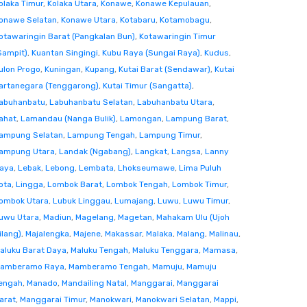
olaka Timur
,
Kolaka Utara
,
Konawe
,
Konawe Kepulauan
,
onawe Selatan
,
Konawe Utara
,
Kotabaru
,
Kotamobagu
,
otawaringin Barat (Pangkalan Bun)
,
Kotawaringin Timur
Sampit)
,
Kuantan Singingi
,
Kubu Raya (Sungai Raya)
,
Kudus
,
ulon Progo
,
Kuningan
,
Kupang
,
Kutai Barat (Sendawar)
,
Kutai
artanegara (Tenggarong)
,
Kutai Timur (Sangatta)
,
abuhanbatu
,
Labuhanbatu Selatan
,
Labuhanbatu Utara
,
ahat
,
Lamandau (Nanga Bulik)
,
Lamongan
,
Lampung Barat
,
ampung Selatan
,
Lampung Tengah
,
Lampung Timur
,
ampung Utara
,
Landak (Ngabang)
,
Langkat
,
Langsa
,
Lanny
aya
,
Lebak
,
Lebong
,
Lembata
,
Lhokseumawe
,
Lima Puluh
ota
,
Lingga
,
Lombok Barat
,
Lombok Tengah
,
Lombok Timur
,
ombok Utara
,
Lubuk Linggau
,
Lumajang
,
Luwu
,
Luwu Timur
,
uwu Utara
,
Madiun
,
Magelang
,
Magetan
,
Mahakam Ulu (Ujoh
ilang)
,
Majalengka
,
Majene
,
Makassar
,
Malaka
,
Malang
,
Malinau
,
aluku Barat Daya
,
Maluku Tengah
,
Maluku Tenggara
,
Mamasa
,
amberamo Raya
,
Mamberamo Tengah
,
Mamuju
,
Mamuju
engah
,
Manado
,
Mandailing Natal
,
Manggarai
,
Manggarai
arat
,
Manggarai Timur
,
Manokwari
,
Manokwari Selatan
,
Mappi
,