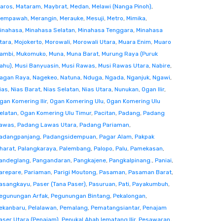
aros
,
Mataram
,
Maybrat
,
Medan
,
Melawi (Nanga Pinoh)
,
empawah
,
Merangin
,
Merauke
,
Mesuji
,
Metro
,
Mimika
,
inahasa
,
Minahasa Selatan
,
Minahasa Tenggara
,
Minahasa
tara
,
Mojokerto
,
Morowali
,
Morowali Utara
,
Muara Enim
,
Muaro
ambi
,
Mukomuko
,
Muna
,
Muna Barat
,
Murung Raya (Puruk
ahu)
,
Musi Banyuasin
,
Musi Rawas
,
Musi Rawas Utara
,
Nabire
,
agan Raya
,
Nagekeo
,
Natuna
,
Nduga
,
Ngada
,
Nganjuk
,
Ngawi
,
ias
,
Nias Barat
,
Nias Selatan
,
Nias Utara
,
Nunukan
,
Ogan Ilir
,
gan Komering Ilir
,
Ogan Komering Ulu
,
Ogan Komering Ulu
elatan
,
Ogan Komering Ulu Timur
,
Pacitan
,
Padang
,
Padang
awas
,
Padang Lawas Utara
,
Padang Pariaman
,
adangpanjang
,
Padangsidempuan
,
Pagar Alam
,
Pakpak
harat
,
Palangkaraya
,
Palembang
,
Palopo
,
Palu
,
Pamekasan
,
andeglang
,
Pangandaran
,
Pangkajene
,
Pangkalpinang.
,
Paniai
,
arepare
,
Pariaman
,
Parigi Moutong
,
Pasaman
,
Pasaman Barat
,
asangkayu
,
Paser (Tana Paser)
,
Pasuruan
,
Pati
,
Payakumbuh
,
egunungan Arfak
,
Pegunungan Bintang
,
Pekalongan
,
ekanbaru
,
Pelalawan
,
Pemalang
,
Pematangsiantar
,
Penajam
aser Utara (Penajam)
,
Penukal Abab lematang Ilir
,
Pesawaran
,