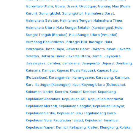
Gorontalo Utara
,
Gowa
,
Gresik
,
Grobogan
,
Gunung Mas (Kuala
Kurun)
,
Gunungkidul
,
Gunungsitoli
,
Halmahera Barat
,
Halmahera Selatan
,
Halmahera Tengah
,
Halmahera Timur
,
Halmahera Utara
,
Hulu Sungai Selatan (Kandangan)
,
Hulu
Sungai Tengah (Barabai)
,
Hulu Sungai Utara (Amuntai)
,
Humbang Hasundutan
,
Indragiri Hilir
,
Indragiri Hulu
,
Indramayu
,
Intan Jaya
,
Jakarta Barat
,
Jakarta Pusat
,
Jakarta
Selatan
,
Jakarta Timur
,
Jakarta Utara
,
Jambi
,
Jayapura
,
Jayawijaya
,
Jember
,
Jembrana
,
Jeneponto
,
Jepara
,
Jombang
,
Kaimana
,
Kampar
,
Kapuas (Kuala Kapuas)
,
Kapuas Hulu
(Putussibau)
,
Karanganyar
,
Karangasem
,
Karawang
,
Karimun
,
Karo
,
Katingan (Kasongan)
,
Kaur
,
Kayong Utara (Sukadana)
,
Kebumen
,
Kediri
,
Keerom
,
Kendal
,
Kendari
,
Kepahiang
,
Kepulauan Anambas
,
Kepulauan Aru
,
Kepulauan Mentawai
,
Kepulauan Meranti
,
Kepulauan Sangihe
,
Kepulauan Selayar
,
Kepulauan Seribu
,
Kepulauan Siau Tagulandang Biaro
,
Kepulauan Sula
,
Kepulauan Talaud
,
Kepulauan Tanimbar
,
Kepulauan Yapen
,
Kerinci
,
Ketapang
,
Klaten
,
Klungkung
,
Kolaka
,