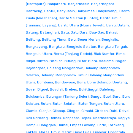
(Martapura)
,
Banjarbaru
,
Banjarmasin
,
Banjarnegara
,
Bantaeng
,
Bantul
,
Banyuasin
,
Banyumas
,
Banyuwangi
,
Barito
Kuala (Marabahan)
,
Barito Selatan (Buntok)
,
Barito Timur
(Tamiang Layang)
,
Barito Utara (Muara Teweh)
,
Barru
,
Batam
,
Batang
,
Batanghari
,
Batu
,
Batu Bara
,
Bau-Bau
,
Bekasi
,
Belitung
,
Belitung Timur
,
Belu
,
Bener Meriah
,
Bengkalis
,
Bengkayang
,
Bengkulu
,
Bengkulu Selatan
,
Bengkulu Tengah
,
Bengkulu Utara
,
Berau (Tanjung Redeb)
,
Biak Numfor
,
Bima
,
Binjai
,
Bintan
,
Bireuen
,
Bitung
,
Blitar
,
Blora
,
Boalemo
,
Bogor
,
Bojonegoro
,
Bolaang Mongondow
,
Bolaang Mongondow
Selatan
,
Bolaang Mongondow Timur
,
Bolaang Mongondow
Utara
,
Bombana
,
Bondowoso
,
Bone
,
Bone Bolango
,
Bontang
,
Boven Digoel
,
Boyolali
,
Brebes
,
Bukittinggi
,
Buleleng
,
Bulukumba
,
Bulungan (Tanjung Selor)
,
Bungo
,
Buol
,
Buru
,
Buru
Selatan
,
Buton
,
Buton Selatan
,
Buton Tengah
,
Buton Utara
,
Ciamis
,
Cianjur
,
Cilacap
,
Cilegon
,
Cimahi
,
Cirebon
,
Dairi
,
Deiyai
,
Deli Serdang
,
Demak
,
Denpasar
,
Depok
,
Dharmasraya
,
Dogiyai
,
Dompu
,
Donggala
,
Dumai
,
Empat Lawang
,
Ende
,
Enrekang
,
Fakfak
,
Flores Timur
,
Garut
,
Gayo Lues
,
Gianyar
,
Gorontalo
,