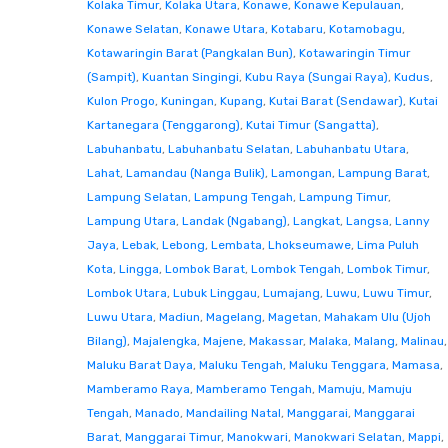
Kolaka Timur
,
Kolaka Utara
,
Konawe
,
Konawe Kepulauan
,
Konawe Selatan
,
Konawe Utara
,
Kotabaru
,
Kotamobagu
,
Kotawaringin Barat (Pangkalan Bun)
,
Kotawaringin Timur
(Sampit)
,
Kuantan Singingi
,
Kubu Raya (Sungai Raya)
,
Kudus
,
Kulon Progo
,
Kuningan
,
Kupang
,
Kutai Barat (Sendawar)
,
Kutai
Kartanegara (Tenggarong)
,
Kutai Timur (Sangatta)
,
Labuhanbatu
,
Labuhanbatu Selatan
,
Labuhanbatu Utara
,
Lahat
,
Lamandau (Nanga Bulik)
,
Lamongan
,
Lampung Barat
,
Lampung Selatan
,
Lampung Tengah
,
Lampung Timur
,
Lampung Utara
,
Landak (Ngabang)
,
Langkat
,
Langsa
,
Lanny
Jaya
,
Lebak
,
Lebong
,
Lembata
,
Lhokseumawe
,
Lima Puluh
Kota
,
Lingga
,
Lombok Barat
,
Lombok Tengah
,
Lombok Timur
,
Lombok Utara
,
Lubuk Linggau
,
Lumajang
,
Luwu
,
Luwu Timur
,
Luwu Utara
,
Madiun
,
Magelang
,
Magetan
,
Mahakam Ulu (Ujoh
Bilang)
,
Majalengka
,
Majene
,
Makassar
,
Malaka
,
Malang
,
Malinau
,
Maluku Barat Daya
,
Maluku Tengah
,
Maluku Tenggara
,
Mamasa
,
Mamberamo Raya
,
Mamberamo Tengah
,
Mamuju
,
Mamuju
Tengah
,
Manado
,
Mandailing Natal
,
Manggarai
,
Manggarai
Barat
,
Manggarai Timur
,
Manokwari
,
Manokwari Selatan
,
Mappi
,