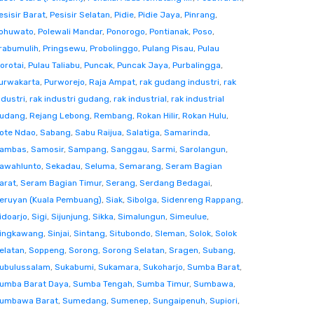
esisir Barat
,
Pesisir Selatan
,
Pidie
,
Pidie Jaya
,
Pinrang
,
ohuwato
,
Polewali Mandar
,
Ponorogo
,
Pontianak
,
Poso
,
rabumulih
,
Pringsewu
,
Probolinggo
,
Pulang Pisau
,
Pulau
orotai
,
Pulau Taliabu
,
Puncak
,
Puncak Jaya
,
Purbalingga
,
urwakarta
,
Purworejo
,
Raja Ampat
,
rak gudang industri
,
rak
ndustri
,
rak industri gudang
,
rak industrial
,
rak industrial
udang
,
Rejang Lebong
,
Rembang
,
Rokan Hilir
,
Rokan Hulu
,
ote Ndao
,
Sabang
,
Sabu Raijua
,
Salatiga
,
Samarinda
,
ambas
,
Samosir
,
Sampang
,
Sanggau
,
Sarmi
,
Sarolangun
,
awahlunto
,
Sekadau
,
Seluma
,
Semarang
,
Seram Bagian
arat
,
Seram Bagian Timur
,
Serang
,
Serdang Bedagai
,
eruyan (Kuala Pembuang)
,
Siak
,
Sibolga
,
Sidenreng Rappang
,
idoarjo
,
Sigi
,
Sijunjung
,
Sikka
,
Simalungun
,
Simeulue
,
ingkawang
,
Sinjai
,
Sintang
,
Situbondo
,
Sleman
,
Solok
,
Solok
elatan
,
Soppeng
,
Sorong
,
Sorong Selatan
,
Sragen
,
Subang
,
ubulussalam
,
Sukabumi
,
Sukamara
,
Sukoharjo
,
Sumba Barat
,
umba Barat Daya
,
Sumba Tengah
,
Sumba Timur
,
Sumbawa
,
umbawa Barat
,
Sumedang
,
Sumenep
,
Sungaipenuh
,
Supiori
,