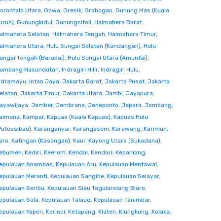
orontalo Utara
,
Gowa
,
Gresik
,
Grobogan
,
Gunung Mas (Kuala
urun)
,
Gunungkidul
,
Gunungsitoli
,
Halmahera Barat
,
almahera Selatan
,
Halmahera Tengah
,
Halmahera Timur
,
almahera Utara
,
Hulu Sungai Selatan (Kandangan)
,
Hulu
ungai Tengah (Barabai)
,
Hulu Sungai Utara (Amuntai)
,
umbang Hasundutan
,
Indragiri Hilir
,
Indragiri Hulu
,
ndramayu
,
Intan Jaya
,
Jakarta Barat
,
Jakarta Pusat
,
Jakarta
elatan
,
Jakarta Timur
,
Jakarta Utara
,
Jambi
,
Jayapura
,
ayawijaya
,
Jember
,
Jembrana
,
Jeneponto
,
Jepara
,
Jombang
,
aimana
,
Kampar
,
Kapuas (Kuala Kapuas)
,
Kapuas Hulu
Putussibau)
,
Karanganyar
,
Karangasem
,
Karawang
,
Karimun
,
aro
,
Katingan (Kasongan)
,
Kaur
,
Kayong Utara (Sukadana)
,
ebumen
,
Kediri
,
Keerom
,
Kendal
,
Kendari
,
Kepahiang
,
epulauan Anambas
,
Kepulauan Aru
,
Kepulauan Mentawai
,
epulauan Meranti
,
Kepulauan Sangihe
,
Kepulauan Selayar
,
epulauan Seribu
,
Kepulauan Siau Tagulandang Biaro
,
epulauan Sula
,
Kepulauan Talaud
,
Kepulauan Tanimbar
,
epulauan Yapen
,
Kerinci
,
Ketapang
,
Klaten
,
Klungkung
,
Kolaka
,