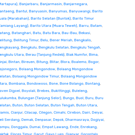
Martapura)
,
Banjarbaru
,
Banjarmasin
,
Banjarnegara
,
antaeng
,
Bantul
,
Banyuasin
,
Banyumas
,
Banyuwangi
,
Barito
uala (Marabahan)
,
Barito Selatan (Buntok)
,
Barito Timur
Tamiang Layang)
,
Barito Utara (Muara Teweh)
,
Barru
,
Batam
,
atang
,
Batanghari
,
Batu
,
Batu Bara
,
Bau-Bau
,
Bekasi
,
elitung
,
Belitung Timur
,
Belu
,
Bener Meriah
,
Bengkalis
,
engkayang
,
Bengkulu
,
Bengkulu Selatan
,
Bengkulu Tengah
,
engkulu Utara
,
Berau (Tanjung Redeb)
,
Biak Numfor
,
Bima
,
injai
,
Bintan
,
Bireuen
,
Bitung
,
Blitar
,
Blora
,
Boalemo
,
Bogor
,
ojonegoro
,
Bolaang Mongondow
,
Bolaang Mongondow
elatan
,
Bolaang Mongondow Timur
,
Bolaang Mongondow
tara
,
Bombana
,
Bondowoso
,
Bone
,
Bone Bolango
,
Bontang
,
oven Digoel
,
Boyolali
,
Brebes
,
Bukittinggi
,
Buleleng
,
ulukumba
,
Bulungan (Tanjung Selor)
,
Bungo
,
Buol
,
Buru
,
Buru
elatan
,
Buton
,
Buton Selatan
,
Buton Tengah
,
Buton Utara
,
iamis
,
Cianjur
,
Cilacap
,
Cilegon
,
Cimahi
,
Cirebon
,
Dairi
,
Deiyai
,
eli Serdang
,
Demak
,
Denpasar
,
Depok
,
Dharmasraya
,
Dogiyai
,
ompu
,
Donggala
,
Dumai
,
Empat Lawang
,
Ende
,
Enrekang
,
akfak
,
Flores Timur
,
Garut
,
Gayo Lues
,
Gianyar
,
Gorontalo
,