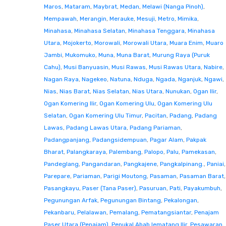
Maros
,
Mataram
,
Maybrat
,
Medan
,
Melawi (Nanga Pinoh)
,
Mempawah
,
Merangin
,
Merauke
,
Mesuji
,
Metro
,
Mimika
,
Minahasa
,
Minahasa Selatan
,
Minahasa Tenggara
,
Minahasa
Utara
,
Mojokerto
,
Morowali
,
Morowali Utara
,
Muara Enim
,
Muaro
Jambi
,
Mukomuko
,
Muna
,
Muna Barat
,
Murung Raya (Puruk
Cahu)
,
Musi Banyuasin
,
Musi Rawas
,
Musi Rawas Utara
,
Nabire
,
Nagan Raya
,
Nagekeo
,
Natuna
,
Nduga
,
Ngada
,
Nganjuk
,
Ngawi
,
Nias
,
Nias Barat
,
Nias Selatan
,
Nias Utara
,
Nunukan
,
Ogan Ilir
,
Ogan Komering Ilir
,
Ogan Komering Ulu
,
Ogan Komering Ulu
Selatan
,
Ogan Komering Ulu Timur
,
Pacitan
,
Padang
,
Padang
Lawas
,
Padang Lawas Utara
,
Padang Pariaman
,
Padangpanjang
,
Padangsidempuan
,
Pagar Alam
,
Pakpak
Bharat
,
Palangkaraya
,
Palembang
,
Palopo
,
Palu
,
Pamekasan
,
Pandeglang
,
Pangandaran
,
Pangkajene
,
Pangkalpinang.
,
Paniai
,
Parepare
,
Pariaman
,
Parigi Moutong
,
Pasaman
,
Pasaman Barat
,
Pasangkayu
,
Paser (Tana Paser)
,
Pasuruan
,
Pati
,
Payakumbuh
,
Pegunungan Arfak
,
Pegunungan Bintang
,
Pekalongan
,
Pekanbaru
,
Pelalawan
,
Pemalang
,
Pematangsiantar
,
Penajam
Paser Utara (Penajam)
,
Penukal Abab lematang Ilir
,
Pesawaran
,