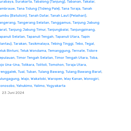
urabaya
,
Surakarta
,
Tabalong (Tanjung)
,
Tabanan
,
Takalar
,
ambrauw
,
Tana Tidung (Tideng Pale)
,
Tana Toraja
,
Tanah
umbu (Batulicin)
,
Tanah Datar
,
Tanah Laut (Pelaihari)
,
angerang
,
Tangerang Selatan
,
Tanggamus
,
Tanjung Jabung
arat
,
Tanjung Jabung Timur
,
Tanjungbalai
,
Tanjungpinang
,
apanuli Selatan
,
Tapanuli Tengah
,
Tapanuli Utara
,
Tapin
Rantau)
,
Tarakan
,
Tasikmalaya
,
Tebing Tinggi
,
Tebo
,
Tegal
,
eluk Bintuni
,
Teluk Wondama
,
Temanggung
,
Ternate
,
Tidore
epulauan
,
Timor Tengah Selatan
,
Timor Tengah Utara
,
Toba
,
ojo Una-Una
,
Tolikara
,
Tolitoli
,
Tomohon
,
Toraja Utara
,
renggalek
,
Tual
,
Tuban
,
Tulang Bawang
,
Tulang Bawang Barat
,
ulungagung
,
Wajo
,
Wakatobi
,
Waropen
,
Way Kanan
,
Wonogiri
,
onosobo
,
Yahukimo
,
Yalimo
,
Yogyakarta
23 Juni 2024