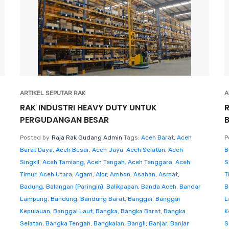
ARTIKEL SEPUTAR RAK
A
RAK INDUSTRI HEAVY DUTY UNTUK
PERGUDANGAN BESAR
Posted by
Raja Rak Gudang Admin
Tags:
Aceh Barat
,
Aceh
P
Barat Daya
,
Aceh Besar
,
Aceh Jaya
,
Aceh Selatan
,
Aceh
B
Singkil
,
Aceh Tamiang
,
Aceh Tengah
,
Aceh Tenggara
,
Aceh
S
Timur
,
Aceh Utara
,
Agam
,
Alor
,
Ambon
,
Asahan
,
Asmat
,
T
Badung
,
Balangan (Paringin)
,
Balikpapan
,
Banda Aceh
,
Bandar
B
Lampung
,
Bandung
,
Bandung Barat
,
Banggai
,
Banggai
L
Kepulauan
,
Banggai Laut
,
Bangka
,
Bangka Barat
,
Bangka
K
Selatan
,
Bangka Tengah
,
Bangkalan
,
Bangli
,
Banjar
,
Banjar
S