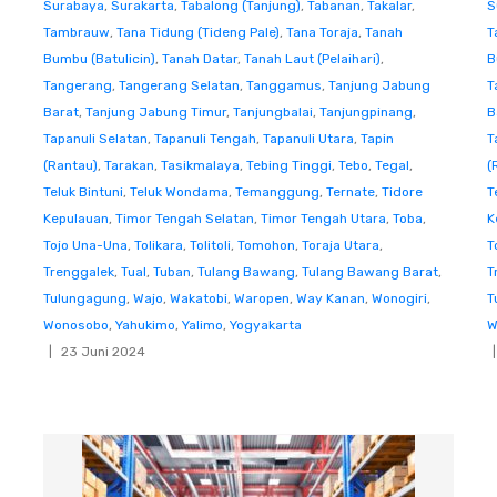
Surabaya
,
Surakarta
,
Tabalong (Tanjung)
,
Tabanan
,
Takalar
,
S
Tambrauw
,
Tana Tidung (Tideng Pale)
,
Tana Toraja
,
Tanah
T
Bumbu (Batulicin)
,
Tanah Datar
,
Tanah Laut (Pelaihari)
,
B
Tangerang
,
Tangerang Selatan
,
Tanggamus
,
Tanjung Jabung
T
Barat
,
Tanjung Jabung Timur
,
Tanjungbalai
,
Tanjungpinang
,
B
Tapanuli Selatan
,
Tapanuli Tengah
,
Tapanuli Utara
,
Tapin
T
(Rantau)
,
Tarakan
,
Tasikmalaya
,
Tebing Tinggi
,
Tebo
,
Tegal
,
(
Teluk Bintuni
,
Teluk Wondama
,
Temanggung
,
Ternate
,
Tidore
T
Kepulauan
,
Timor Tengah Selatan
,
Timor Tengah Utara
,
Toba
,
K
Tojo Una-Una
,
Tolikara
,
Tolitoli
,
Tomohon
,
Toraja Utara
,
T
Trenggalek
,
Tual
,
Tuban
,
Tulang Bawang
,
Tulang Bawang Barat
,
T
Tulungagung
,
Wajo
,
Wakatobi
,
Waropen
,
Way Kanan
,
Wonogiri
,
T
Wonosobo
,
Yahukimo
,
Yalimo
,
Yogyakarta
W
23 Juni 2024