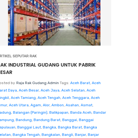
RTIKEL SEPUTAR RAK
RAK INDUSTRIAL GUDANG UNTUK PABRIK
BESAR
osted by
Raja Rak Gudang Admin
Tags:
Aceh Barat
,
Aceh
arat Daya
,
Aceh Besar
,
Aceh Jaya
,
Aceh Selatan
,
Aceh
ingkil
,
Aceh Tamiang
,
Aceh Tengah
,
Aceh Tenggara
,
Aceh
imur
,
Aceh Utara
,
Agam
,
Alor
,
Ambon
,
Asahan
,
Asmat
,
adung
,
Balangan (Paringin)
,
Balikpapan
,
Banda Aceh
,
Bandar
ampung
,
Bandung
,
Bandung Barat
,
Banggai
,
Banggai
epulauan
,
Banggai Laut
,
Bangka
,
Bangka Barat
,
Bangka
elatan
,
Bangka Tengah
,
Bangkalan
,
Bangli
,
Banjar
,
Banjar