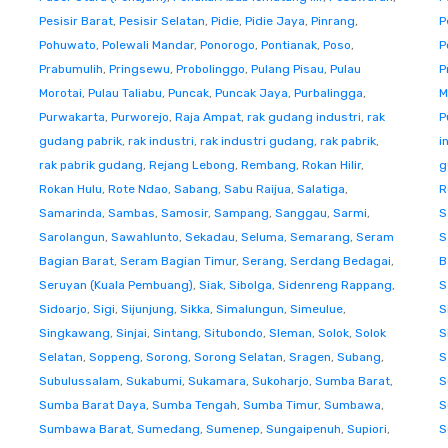
Pesisir Barat
,
Pesisir Selatan
,
Pidie
,
Pidie Jaya
,
Pinrang
,
P
Pohuwato
,
Polewali Mandar
,
Ponorogo
,
Pontianak
,
Poso
,
P
Prabumulih
,
Pringsewu
,
Probolinggo
,
Pulang Pisau
,
Pulau
P
Morotai
,
Pulau Taliabu
,
Puncak
,
Puncak Jaya
,
Purbalingga
,
M
Purwakarta
,
Purworejo
,
Raja Ampat
,
rak gudang industri
,
rak
P
gudang pabrik
,
rak industri
,
rak industri gudang
,
rak pabrik
,
i
rak pabrik gudang
,
Rejang Lebong
,
Rembang
,
Rokan Hilir
,
g
Rokan Hulu
,
Rote Ndao
,
Sabang
,
Sabu Raijua
,
Salatiga
,
R
Samarinda
,
Sambas
,
Samosir
,
Sampang
,
Sanggau
,
Sarmi
,
S
Sarolangun
,
Sawahlunto
,
Sekadau
,
Seluma
,
Semarang
,
Seram
S
Bagian Barat
,
Seram Bagian Timur
,
Serang
,
Serdang Bedagai
,
B
Seruyan (Kuala Pembuang)
,
Siak
,
Sibolga
,
Sidenreng Rappang
,
S
Sidoarjo
,
Sigi
,
Sijunjung
,
Sikka
,
Simalungun
,
Simeulue
,
S
Singkawang
,
Sinjai
,
Sintang
,
Situbondo
,
Sleman
,
Solok
,
Solok
S
Selatan
,
Soppeng
,
Sorong
,
Sorong Selatan
,
Sragen
,
Subang
,
S
Subulussalam
,
Sukabumi
,
Sukamara
,
Sukoharjo
,
Sumba Barat
,
S
Sumba Barat Daya
,
Sumba Tengah
,
Sumba Timur
,
Sumbawa
,
S
Sumbawa Barat
,
Sumedang
,
Sumenep
,
Sungaipenuh
,
Supiori
,
S