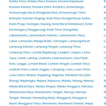
Kolaka Timur
,
Kolaka Utara
,
Konawe
,
Konawe Kepulauan
,
K
Konawe Selatan
,
Konawe Utara
,
Kotabaru
,
Kotamobagu
,
K
Kotawaringin Barat (Pangkalan Bun)
,
Kotawaringin Timur
K
(Sampit)
,
Kuantan Singingi
,
Kubu Raya (Sungai Raya)
,
Kudus
,
(
Kulon Progo
,
Kuningan
,
Kupang
,
Kutai Barat (Sendawar)
,
Kutai
K
Kartanegara (Tenggarong)
,
Kutai Timur (Sangatta)
,
K
Labuhanbatu
,
Labuhanbatu Selatan
,
Labuhanbatu Utara
,
L
Lahat
,
Lamandau (Nanga Bulik)
,
Lamongan
,
Lampung Barat
,
L
Lampung Selatan
,
Lampung Tengah
,
Lampung Timur
,
L
Lampung Utara
,
Landak (Ngabang)
,
Langkat
,
Langsa
,
Lanny
L
Jaya
,
Lebak
,
Lebong
,
Lembata
,
Lhokseumawe
,
Lima Puluh
J
Kota
,
Lingga
,
Lombok Barat
,
Lombok Tengah
,
Lombok Timur
,
K
Lombok Utara
,
Lubuk Linggau
,
Lumajang
,
Luwu
,
Luwu Timur
,
L
Luwu Utara
,
Madiun
,
Magelang
,
Magetan
,
Mahakam Ulu (Ujoh
L
Bilang)
,
Majalengka
,
Majene
,
Makassar
,
Malaka
,
Malang
,
Malinau
,
B
Maluku Barat Daya
,
Maluku Tengah
,
Maluku Tenggara
,
Mamasa
,
M
Mamberamo Raya
,
Mamberamo Tengah
,
Mamuju
,
Mamuju
M
Tengah
,
Manado
,
Mandailing Natal
,
Manggarai
,
Manggarai
T
Barat
,
Manggarai Timur
,
Manokwari
,
Manokwari Selatan
,
Mappi
,
B