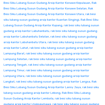
Besi Siku Lubang Susun Gudang Arsip Kantor Konawe Kepulauan
,
Rak
Besi Siku Lubang Susun Gudang Arsip Kantor Konawe Selatan
,
Rak
Besi Siku Lubang Susun Gudang Arsip Kantor Konawe Utara
,
rak besi
siku lubang susun gudang arsip kantor Kuantan Singingi
,
Rak Besi Siku
Lubang Susun Gudang Arsip Kantor Kupang
,
rak besi siku lubang susun
gudang arsip kantor Labuhanbatu
,
rak besi siku lubang susun gudang
arsip kantor Labuhanbatu Selatan
,
rak besi siku lubang susun gudang
arsip kantor Labuhanbatu Utara
,
rak besi siku lubang susun gudang
arsip kantor Lahat
,
rak besi siku lubang susun gudang arsip kantor
Lampung Barat
,
rak besi siku lubang susun gudang arsip kantor
Lampung Selatan
,
rak besi siku lubang susun gudang arsip kantor
Lampung Tengah
,
rak besi siku lubang susun gudang arsip kantor
Lampung Timur
,
rak besi siku lubang susun gudang arsip kantor
Lampung Utara
,
rak besi siku lubang susun gudang arsip kantor
Langkat
,
rak besi siku lubang susun gudang arsip kantor Langsa
,
Rak
Besi Siku Lubang Susun Gudang Arsip Kantor Lanny Jaya
,
rak besi siku
lubang susun gudang arsip kantor Lebong
,
Rak Besi Siku Lubang
Susun Gudang Arsip Kantor Lembata
,
rak besi siku lubang susun
gudang arsip kantor Lhokseumawe
,
rak besi siku lubang susun gudang