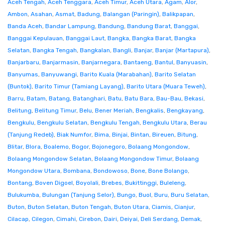
Aceh Tengah
,
Aceh Tenggara
,
Aceh Timur
,
Aceh Utara
,
Agam
,
Alor
,
Ambon
,
Asahan
,
Asmat
,
Badung
,
Balangan (Paringin)
,
Balikpapan
,
Banda Aceh
,
Bandar Lampung
,
Bandung
,
Bandung Barat
,
Banggai
,
Banggai Kepulauan
,
Banggai Laut
,
Bangka
,
Bangka Barat
,
Bangka
Selatan
,
Bangka Tengah
,
Bangkalan
,
Bangli
,
Banjar
,
Banjar (Martapura)
,
Banjarbaru
,
Banjarmasin
,
Banjarnegara
,
Bantaeng
,
Bantul
,
Banyuasin
,
Banyumas
,
Banyuwangi
,
Barito Kuala (Marabahan)
,
Barito Selatan
(Buntok)
,
Barito Timur (Tamiang Layang)
,
Barito Utara (Muara Teweh)
,
Barru
,
Batam
,
Batang
,
Batanghari
,
Batu
,
Batu Bara
,
Bau-Bau
,
Bekasi
,
Belitung
,
Belitung Timur
,
Belu
,
Bener Meriah
,
Bengkalis
,
Bengkayang
,
Bengkulu
,
Bengkulu Selatan
,
Bengkulu Tengah
,
Bengkulu Utara
,
Berau
(Tanjung Redeb)
,
Biak Numfor
,
Bima
,
Binjai
,
Bintan
,
Bireuen
,
Bitung
,
Blitar
,
Blora
,
Boalemo
,
Bogor
,
Bojonegoro
,
Bolaang Mongondow
,
Bolaang Mongondow Selatan
,
Bolaang Mongondow Timur
,
Bolaang
Mongondow Utara
,
Bombana
,
Bondowoso
,
Bone
,
Bone Bolango
,
Bontang
,
Boven Digoel
,
Boyolali
,
Brebes
,
Bukittinggi
,
Buleleng
,
Bulukumba
,
Bulungan (Tanjung Selor)
,
Bungo
,
Buol
,
Buru
,
Buru Selatan
,
Buton
,
Buton Selatan
,
Buton Tengah
,
Buton Utara
,
Ciamis
,
Cianjur
,
Cilacap
,
Cilegon
,
Cimahi
,
Cirebon
,
Dairi
,
Deiyai
,
Deli Serdang
,
Demak
,