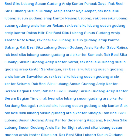
Besi Siku Lubang Susun Gudang Arsip Kantor Puncak Jaya
,
Rak Besi
Siku Lubang Susun Gudang Arsip Kantor Raja Ampat
,
rak besi siku
lubang susun gudang arsip kantor Rejang Lebong
,
rak besi siku lubang
susun gudang arsip kantor Rokan
,
rak besi siku lubang susun gudang
arsip kantor Rokan Hilir
,
Rak Besi Siku Lubang Susun Gudang Arsip
Kantor Rote Ndao
,
rak besi siku lubang susun gudang arsip kantor
Sabang
,
Rak Besi Siku Lubang Susun Gudang Arsip Kantor Sabu Raijua
,
rak besi siku lubang susun gudang arsip kantor Samosir
,
Rak Besi Siku
Lubang Susun Gudang Arsip Kantor Sarmi
,
rak besi siku lubang susun
gudang arsip kantor Sarolangun
,
rak besi siku lubang susun gudang
arsip kantor Sawahlunto
,
rak besi siku lubang susun gudang arsip
kantor Seluma
,
Rak Besi Siku Lubang Susun Gudang Arsip Kantor
Seram Bagian Barat
,
Rak Besi Siku Lubang Susun Gudang Arsip Kantor
Seram Bagian Timur
,
rak besi siku lubang susun gudang arsip kantor
Serdang Bedagai
,
rak besi siku lubang susun gudang arsip kantor Siak
,
rak besi siku lubang susun gudang arsip kantor Sibolga
,
Rak Besi Siku
Lubang Susun Gudang Arsip Kantor Sidenreng Rappang
,
Rak Besi Siku
Lubang Susun Gudang Arsip Kantor Sigi
,
rak besi siku lubang susun
gudang arsip kantor Sijunjung
,
Rak Besi Siku Lubang Susun Gudang