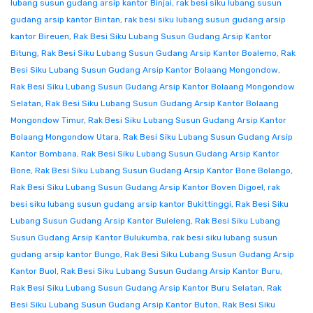
lubang susun gudang arsip kantor Binjai
,
rak besi siku lubang susun
gudang arsip kantor Bintan
,
rak besi siku lubang susun gudang arsip
kantor Bireuen
,
Rak Besi Siku Lubang Susun Gudang Arsip Kantor
Bitung
,
Rak Besi Siku Lubang Susun Gudang Arsip Kantor Boalemo
,
Rak
Besi Siku Lubang Susun Gudang Arsip Kantor Bolaang Mongondow
,
Rak Besi Siku Lubang Susun Gudang Arsip Kantor Bolaang Mongondow
Selatan
,
Rak Besi Siku Lubang Susun Gudang Arsip Kantor Bolaang
Mongondow Timur
,
Rak Besi Siku Lubang Susun Gudang Arsip Kantor
Bolaang Mongondow Utara
,
Rak Besi Siku Lubang Susun Gudang Arsip
Kantor Bombana
,
Rak Besi Siku Lubang Susun Gudang Arsip Kantor
Bone
,
Rak Besi Siku Lubang Susun Gudang Arsip Kantor Bone Bolango
,
Rak Besi Siku Lubang Susun Gudang Arsip Kantor Boven Digoel
,
rak
besi siku lubang susun gudang arsip kantor Bukittinggi
,
Rak Besi Siku
Lubang Susun Gudang Arsip Kantor Buleleng
,
Rak Besi Siku Lubang
Susun Gudang Arsip Kantor Bulukumba
,
rak besi siku lubang susun
gudang arsip kantor Bungo
,
Rak Besi Siku Lubang Susun Gudang Arsip
Kantor Buol
,
Rak Besi Siku Lubang Susun Gudang Arsip Kantor Buru
,
Rak Besi Siku Lubang Susun Gudang Arsip Kantor Buru Selatan
,
Rak
Besi Siku Lubang Susun Gudang Arsip Kantor Buton
,
Rak Besi Siku