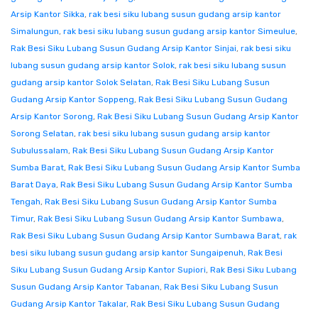
Arsip Kantor Sikka
,
rak besi siku lubang susun gudang arsip kantor
Simalungun
,
rak besi siku lubang susun gudang arsip kantor Simeulue
,
Rak Besi Siku Lubang Susun Gudang Arsip Kantor Sinjai
,
rak besi siku
lubang susun gudang arsip kantor Solok
,
rak besi siku lubang susun
gudang arsip kantor Solok Selatan
,
Rak Besi Siku Lubang Susun
Gudang Arsip Kantor Soppeng
,
Rak Besi Siku Lubang Susun Gudang
Arsip Kantor Sorong
,
Rak Besi Siku Lubang Susun Gudang Arsip Kantor
Sorong Selatan
,
rak besi siku lubang susun gudang arsip kantor
Subulussalam
,
Rak Besi Siku Lubang Susun Gudang Arsip Kantor
Sumba Barat
,
Rak Besi Siku Lubang Susun Gudang Arsip Kantor Sumba
Barat Daya
,
Rak Besi Siku Lubang Susun Gudang Arsip Kantor Sumba
Tengah
,
Rak Besi Siku Lubang Susun Gudang Arsip Kantor Sumba
Timur
,
Rak Besi Siku Lubang Susun Gudang Arsip Kantor Sumbawa
,
Rak Besi Siku Lubang Susun Gudang Arsip Kantor Sumbawa Barat
,
rak
besi siku lubang susun gudang arsip kantor Sungaipenuh
,
Rak Besi
Siku Lubang Susun Gudang Arsip Kantor Supiori
,
Rak Besi Siku Lubang
Susun Gudang Arsip Kantor Tabanan
,
Rak Besi Siku Lubang Susun
Gudang Arsip Kantor Takalar
,
Rak Besi Siku Lubang Susun Gudang