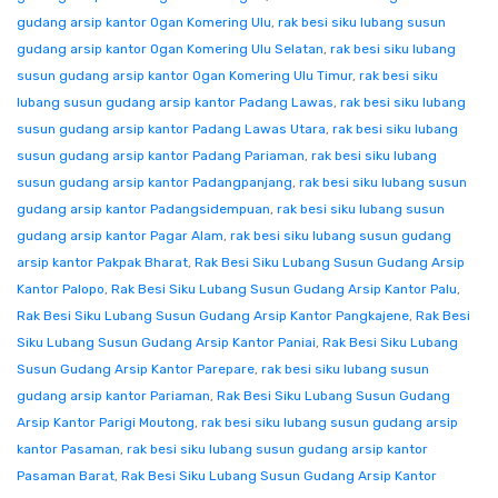
gudang arsip kantor Ogan Komering Ulu
,
rak besi siku lubang susun
gudang arsip kantor Ogan Komering Ulu Selatan
,
rak besi siku lubang
susun gudang arsip kantor Ogan Komering Ulu Timur
,
rak besi siku
lubang susun gudang arsip kantor Padang Lawas
,
rak besi siku lubang
susun gudang arsip kantor Padang Lawas Utara
,
rak besi siku lubang
susun gudang arsip kantor Padang Pariaman
,
rak besi siku lubang
susun gudang arsip kantor Padangpanjang
,
rak besi siku lubang susun
gudang arsip kantor Padangsidempuan
,
rak besi siku lubang susun
gudang arsip kantor Pagar Alam
,
rak besi siku lubang susun gudang
arsip kantor Pakpak Bharat
,
Rak Besi Siku Lubang Susun Gudang Arsip
Kantor Palopo
,
Rak Besi Siku Lubang Susun Gudang Arsip Kantor Palu
,
Rak Besi Siku Lubang Susun Gudang Arsip Kantor Pangkajene
,
Rak Besi
Siku Lubang Susun Gudang Arsip Kantor Paniai
,
Rak Besi Siku Lubang
Susun Gudang Arsip Kantor Parepare
,
rak besi siku lubang susun
gudang arsip kantor Pariaman
,
Rak Besi Siku Lubang Susun Gudang
Arsip Kantor Parigi Moutong
,
rak besi siku lubang susun gudang arsip
kantor Pasaman
,
rak besi siku lubang susun gudang arsip kantor
Pasaman Barat
,
Rak Besi Siku Lubang Susun Gudang Arsip Kantor