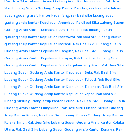
Rak Besi Siku Lubang Susun Gudang Arsip Kantor Keerom
,
Rak Besi
Siku Lubang Susun Gudang Arsip Kantor Kendari
,
rak besi siku lubang
susun gudang arsip kantor Kepahiang
,
rak besi siku lubang susun
gudang arsip kantor Kepulauan Anambas
,
Rak Besi Siku Lubang Susun
Gudang Arsip Kantor Kepulauan Aru
,
rak besi siku lubang susun
gudang arsip kantor Kepulauan Mentawai
,
rak besi siku lubang susun
gudang arsip kantor Kepulauan Meranti
,
Rak Besi Siku Lubang Susun
Gudang Arsip Kantor Kepulauan Sangihe
,
Rak Besi Siku Lubang Susun
Gudang Arsip Kantor Kepulauan Selayar
,
Rak Besi Siku Lubang Susun
Gudang Arsip Kantor Kepulauan Siau Tagulandang Biaro
,
Rak Besi Siku
Lubang Susun Gudang Arsip Kantor Kepulauan Sula
,
Rak Besi Siku
Lubang Susun Gudang Arsip Kantor Kepulauan Talaud
,
Rak Besi Siku
Lubang Susun Gudang Arsip Kantor Kepulauan Tanimbar
,
Rak Besi Siku
Lubang Susun Gudang Arsip Kantor Kepulauan Yapen
,
rak besi siku
lubang susun gudang arsip kantor Kerinci
,
Rak Besi Siku Lubang Susun
Gudang Arsip Kantor Klungkung
,
Rak Besi Siku Lubang Susun Gudang
Arsip Kantor Kolaka
,
Rak Besi Siku Lubang Susun Gudang Arsip Kantor
Kolaka Timur
,
Rak Besi Siku Lubang Susun Gudang Arsip Kantor Kolaka
Utara
,
Rak Besi Siku Lubang Susun Gudang Arsip Kantor Konawe
,
Rak