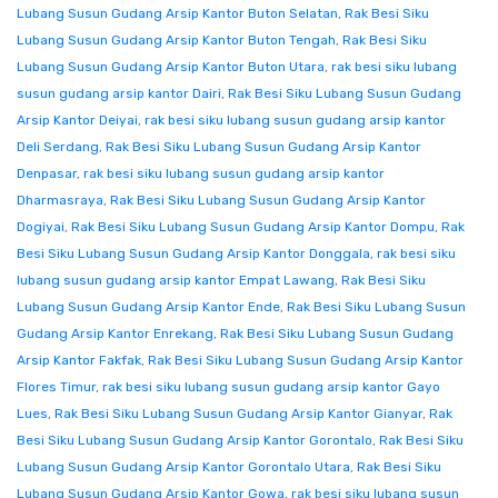
Lubang Susun Gudang Arsip Kantor Buton Selatan
,
Rak Besi Siku
Lubang Susun Gudang Arsip Kantor Buton Tengah
,
Rak Besi Siku
Lubang Susun Gudang Arsip Kantor Buton Utara
,
rak besi siku lubang
susun gudang arsip kantor Dairi
,
Rak Besi Siku Lubang Susun Gudang
Arsip Kantor Deiyai
,
rak besi siku lubang susun gudang arsip kantor
Deli Serdang
,
Rak Besi Siku Lubang Susun Gudang Arsip Kantor
Denpasar
,
rak besi siku lubang susun gudang arsip kantor
Dharmasraya
,
Rak Besi Siku Lubang Susun Gudang Arsip Kantor
Dogiyai
,
Rak Besi Siku Lubang Susun Gudang Arsip Kantor Dompu
,
Rak
Besi Siku Lubang Susun Gudang Arsip Kantor Donggala
,
rak besi siku
lubang susun gudang arsip kantor Empat Lawang
,
Rak Besi Siku
Lubang Susun Gudang Arsip Kantor Ende
,
Rak Besi Siku Lubang Susun
Gudang Arsip Kantor Enrekang
,
Rak Besi Siku Lubang Susun Gudang
Arsip Kantor Fakfak
,
Rak Besi Siku Lubang Susun Gudang Arsip Kantor
Flores Timur
,
rak besi siku lubang susun gudang arsip kantor Gayo
Lues
,
Rak Besi Siku Lubang Susun Gudang Arsip Kantor Gianyar
,
Rak
Besi Siku Lubang Susun Gudang Arsip Kantor Gorontalo
,
Rak Besi Siku
Lubang Susun Gudang Arsip Kantor Gorontalo Utara
,
Rak Besi Siku
Lubang Susun Gudang Arsip Kantor Gowa
,
rak besi siku lubang susun