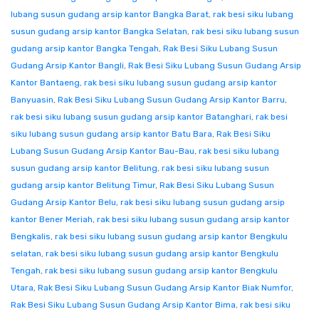
lubang susun gudang arsip kantor Bangka Barat
,
rak besi siku lubang
susun gudang arsip kantor Bangka Selatan
,
rak besi siku lubang susun
gudang arsip kantor Bangka Tengah
,
Rak Besi Siku Lubang Susun
Gudang Arsip Kantor Bangli
,
Rak Besi Siku Lubang Susun Gudang Arsip
Kantor Bantaeng
,
rak besi siku lubang susun gudang arsip kantor
Banyuasin
,
Rak Besi Siku Lubang Susun Gudang Arsip Kantor Barru
,
rak besi siku lubang susun gudang arsip kantor Batanghari
,
rak besi
siku lubang susun gudang arsip kantor Batu Bara
,
Rak Besi Siku
Lubang Susun Gudang Arsip Kantor Bau-Bau
,
rak besi siku lubang
susun gudang arsip kantor Belitung
,
rak besi siku lubang susun
gudang arsip kantor Belitung Timur
,
Rak Besi Siku Lubang Susun
Gudang Arsip Kantor Belu
,
rak besi siku lubang susun gudang arsip
kantor Bener Meriah
,
rak besi siku lubang susun gudang arsip kantor
Bengkalis
,
rak besi siku lubang susun gudang arsip kantor Bengkulu
selatan
,
rak besi siku lubang susun gudang arsip kantor Bengkulu
Tengah
,
rak besi siku lubang susun gudang arsip kantor Bengkulu
Utara
,
Rak Besi Siku Lubang Susun Gudang Arsip Kantor Biak Numfor
,
Rak Besi Siku Lubang Susun Gudang Arsip Kantor Bima
,
rak besi siku