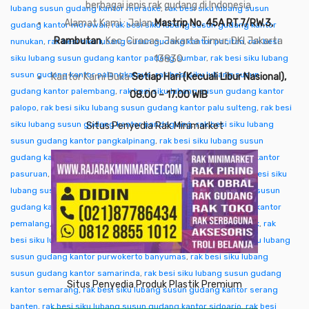
berbagai jenis rak gudang di Indonesia
lubang susun gudang kantor merauke
,
rak besi siku lubang susun
Alamat Kami : Jalan
Mastrip No. 45A RT.7/RW.3,
gudang kantor morowali
,
rak besi siku lubang susun gudang kantor
Rambutan
, Kec. Ciracas, Jakarta Timur, DKI Jakarta
nunukan
,
rak besi siku lubang susun gudang kantor pacitan
,
rak besi
siku lubang susun gudang kantor padang sumbar
13830
,
rak besi siku lubang
susun gudang kantor palangkaraya
,
rak besi siku lubang susun
Kantor Kami Buka
Setiap Hari (Kecuali Libur Nasional),
gudang kantor palembang
,
rak besi siku lubang susun gudang kantor
08.00 – 17.00 WIB
palopo
,
rak besi siku lubang susun gudang kantor palu sulteng
,
rak besi
siku lubang susun gudang kantor pandeglang
,
rak besi siku lubang
Situs Penyedia Rak Minimarket
susun gudang kantor pangkalpinang
,
rak besi siku lubang susun
gudang kantor pare-pare
,
rak besi siku lubang susun gudang kantor
pasuruan
,
rak besi siku lubang susun gudang kantor pati
,
rak besi siku
lubang susun gudang kantor pekalongan
,
rak besi siku lubang susun
gudang kantor pekanbaru
,
rak besi siku lubang susun gudang kantor
pemalang
,
rak besi siku lubang susun gudang kantor pontianak
,
rak
besi siku lubang susun gudang kantor purwakarta
,
rak besi siku lubang
susun gudang kantor purwokerto banyumas
,
rak besi siku lubang
susun gudang kantor samarinda
,
rak besi siku lubang susun gudang
Situs Penyedia Produk Plastik Premium
kantor semarang
,
rak besi siku lubang susun gudang kantor serang
banten
,
rak besi siku lubang susun gudang kantor sidoarjo
,
rak besi