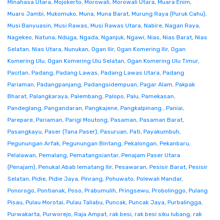
Minahasa Utara
,
Mojokerto
,
Morowali
,
Morowali Utara
,
Muara Enim
,
Muaro Jambi
,
Mukomuko
,
Muna
,
Muna Barat
,
Murung Raya (Puruk Cahu)
,
Musi Banyuasin
,
Musi Rawas
,
Musi Rawas Utara
,
Nabire
,
Nagan Raya
,
Nagekeo
,
Natuna
,
Nduga
,
Ngada
,
Nganjuk
,
Ngawi
,
Nias
,
Nias Barat
,
Nias
Selatan
,
Nias Utara
,
Nunukan
,
Ogan Ilir
,
Ogan Komering Ilir
,
Ogan
Komering Ulu
,
Ogan Komering Ulu Selatan
,
Ogan Komering Ulu Timur
,
Pacitan
,
Padang
,
Padang Lawas
,
Padang Lawas Utara
,
Padang
Pariaman
,
Padangpanjang
,
Padangsidempuan
,
Pagar Alam
,
Pakpak
Bharat
,
Palangkaraya
,
Palembang
,
Palopo
,
Palu
,
Pamekasan
,
Pandeglang
,
Pangandaran
,
Pangkajene
,
Pangkalpinang.
,
Paniai
,
Parepare
,
Pariaman
,
Parigi Moutong
,
Pasaman
,
Pasaman Barat
,
Pasangkayu
,
Paser (Tana Paser)
,
Pasuruan
,
Pati
,
Payakumbuh
,
Pegunungan Arfak
,
Pegunungan Bintang
,
Pekalongan
,
Pekanbaru
,
Pelalawan
,
Pemalang
,
Pematangsiantar
,
Penajam Paser Utara
(Penajam)
,
Penukal Abab lematang Ilir
,
Pesawaran
,
Pesisir Barat
,
Pesisir
Selatan
,
Pidie
,
Pidie Jaya
,
Pinrang
,
Pohuwato
,
Polewali Mandar
,
Ponorogo
,
Pontianak
,
Poso
,
Prabumulih
,
Pringsewu
,
Probolinggo
,
Pulang
Pisau
,
Pulau Morotai
,
Pulau Taliabu
,
Puncak
,
Puncak Jaya
,
Purbalingga
,
Purwakarta
,
Purworejo
,
Raja Ampat
,
rak besi
,
rak besi siku lubang
,
rak