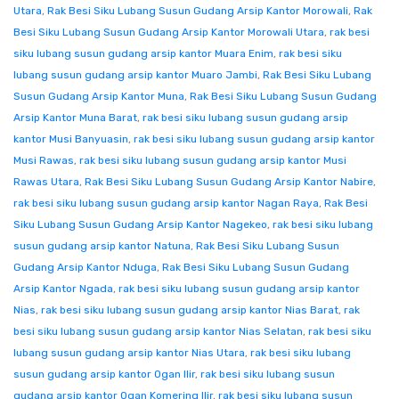
Utara
,
Rak Besi Siku Lubang Susun Gudang Arsip Kantor Morowali
,
Rak
Besi Siku Lubang Susun Gudang Arsip Kantor Morowali Utara
,
rak besi
siku lubang susun gudang arsip kantor Muara Enim
,
rak besi siku
lubang susun gudang arsip kantor Muaro Jambi
,
Rak Besi Siku Lubang
Susun Gudang Arsip Kantor Muna
,
Rak Besi Siku Lubang Susun Gudang
Arsip Kantor Muna Barat
,
rak besi siku lubang susun gudang arsip
kantor Musi Banyuasin
,
rak besi siku lubang susun gudang arsip kantor
Musi Rawas
,
rak besi siku lubang susun gudang arsip kantor Musi
Rawas Utara
,
Rak Besi Siku Lubang Susun Gudang Arsip Kantor Nabire
,
rak besi siku lubang susun gudang arsip kantor Nagan Raya
,
Rak Besi
Siku Lubang Susun Gudang Arsip Kantor Nagekeo
,
rak besi siku lubang
susun gudang arsip kantor Natuna
,
Rak Besi Siku Lubang Susun
Gudang Arsip Kantor Nduga
,
Rak Besi Siku Lubang Susun Gudang
Arsip Kantor Ngada
,
rak besi siku lubang susun gudang arsip kantor
Nias
,
rak besi siku lubang susun gudang arsip kantor Nias Barat
,
rak
besi siku lubang susun gudang arsip kantor Nias Selatan
,
rak besi siku
lubang susun gudang arsip kantor Nias Utara
,
rak besi siku lubang
susun gudang arsip kantor Ogan Ilir
,
rak besi siku lubang susun
gudang arsip kantor Ogan Komering Ilir
,
rak besi siku lubang susun