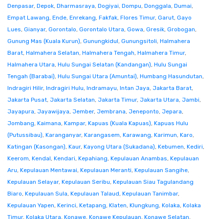
Denpasar
,
Depok
,
Dharmasraya
,
Dogiyai
,
Dompu
,
Donggala
,
Dumai
,
Empat Lawang
,
Ende
,
Enrekang
,
Fakfak
,
Flores Timur
,
Garut
,
Gayo
Lues
,
Gianyar
,
Gorontalo
,
Gorontalo Utara
,
Gowa
,
Gresik
,
Grobogan
,
Gunung Mas (Kuala Kurun)
,
Gunungkidul
,
Gunungsitoli
,
Halmahera
Barat
,
Halmahera Selatan
,
Halmahera Tengah
,
Halmahera Timur
,
Halmahera Utara
,
Hulu Sungai Selatan (Kandangan)
,
Hulu Sungai
Tengah (Barabai)
,
Hulu Sungai Utara (Amuntai)
,
Humbang Hasundutan
,
Indragiri Hilir
,
Indragiri Hulu
,
Indramayu
,
Intan Jaya
,
Jakarta Barat
,
Jakarta Pusat
,
Jakarta Selatan
,
Jakarta Timur
,
Jakarta Utara
,
Jambi
,
Jayapura
,
Jayawijaya
,
Jember
,
Jembrana
,
Jeneponto
,
Jepara
,
Jombang
,
Kaimana
,
Kampar
,
Kapuas (Kuala Kapuas)
,
Kapuas Hulu
(Putussibau)
,
Karanganyar
,
Karangasem
,
Karawang
,
Karimun
,
Karo
,
Katingan (Kasongan)
,
Kaur
,
Kayong Utara (Sukadana)
,
Kebumen
,
Kediri
,
Keerom
,
Kendal
,
Kendari
,
Kepahiang
,
Kepulauan Anambas
,
Kepulauan
Aru
,
Kepulauan Mentawai
,
Kepulauan Meranti
,
Kepulauan Sangihe
,
Kepulauan Selayar
,
Kepulauan Seribu
,
Kepulauan Siau Tagulandang
Biaro
,
Kepulauan Sula
,
Kepulauan Talaud
,
Kepulauan Tanimbar
,
Kepulauan Yapen
,
Kerinci
,
Ketapang
,
Klaten
,
Klungkung
,
Kolaka
,
Kolaka
Timur
,
Kolaka Utara
,
Konawe
,
Konawe Kepulauan
,
Konawe Selatan
,