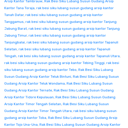
Arsip Kantor Tambrauw
,
Rak Besi Siku Lubang Susun Gudang Arsip
Kantor Tana Toraja
,
rak besi siku lubang susun gudang arsip kantor
Tanah Datar
,
rak besi siku lubang susun gudang arsip kantor
Tanggamus
,
rak besi siku lubang susun gudang arsip kantor Tanjung
Jabung Barat
,
rak besi siku lubang susun gudang arsip kantor Tanjung
Jabung Timur
,
rak besi siku lubang susun gudang arsip kantor
Tanjungbalai
,
rak besi siku lubang susun gudang arsip kantor Tapanuli
Selatan
,
rak besi siku lubang susun gudang arsip kantor Tapanuli
Tengah
,
rak besi siku lubang susun gudang arsip kantor Tapanuli Utara
,
rak besi siku lubang susun gudang arsip kantor Tebing Tinggi
,
rak besi
siku lubang susun gudang arsip kantor Tebo
,
Rak Besi Siku Lubang
Susun Gudang Arsip Kantor Teluk Bintuni
,
Rak Besi Siku Lubang Susun
Gudang Arsip Kantor Teluk Wondama
,
Rak Besi Siku Lubang Susun
Gudang Arsip Kantor Ternate
,
Rak Besi Siku Lubang Susun Gudang
Arsip Kantor Tidore Kepulauan
,
Rak Besi Siku Lubang Susun Gudang
Arsip Kantor Timor Tengah Selatan
,
Rak Besi Siku Lubang Susun
Gudang Arsip Kantor Timor Tengah Utara
,
rak besi siku lubang susun
gudang arsip kantor Toba
,
Rak Besi Siku Lubang Susun Gudang Arsip
Kantor Tojo Una-Una
,
Rak Besi Siku Lubang Susun Gudang Arsip Kantor