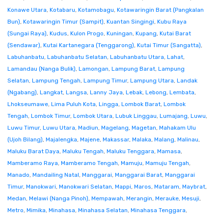
Konawe Utara
,
Kotabaru
,
Kotamobagu
,
Kotawaringin Barat (Pangkalan
Bun)
,
Kotawaringin Timur (Sampit)
,
Kuantan Singingi
,
Kubu Raya
(Sungai Raya)
,
Kudus
,
Kulon Progo
,
Kuningan
,
Kupang
,
Kutai Barat
(Sendawar)
,
Kutai Kartanegara (Tenggarong)
,
Kutai Timur (Sangatta)
,
Labuhanbatu
,
Labuhanbatu Selatan
,
Labuhanbatu Utara
,
Lahat
,
Lamandau (Nanga Bulik)
,
Lamongan
,
Lampung Barat
,
Lampung
Selatan
,
Lampung Tengah
,
Lampung Timur
,
Lampung Utara
,
Landak
(Ngabang)
,
Langkat
,
Langsa
,
Lanny Jaya
,
Lebak
,
Lebong
,
Lembata
,
Lhokseumawe
,
Lima Puluh Kota
,
Lingga
,
Lombok Barat
,
Lombok
Tengah
,
Lombok Timur
,
Lombok Utara
,
Lubuk Linggau
,
Lumajang
,
Luwu
,
Luwu Timur
,
Luwu Utara
,
Madiun
,
Magelang
,
Magetan
,
Mahakam Ulu
(Ujoh Bilang)
,
Majalengka
,
Majene
,
Makassar
,
Malaka
,
Malang
,
Malinau
,
Maluku Barat Daya
,
Maluku Tengah
,
Maluku Tenggara
,
Mamasa
,
Mamberamo Raya
,
Mamberamo Tengah
,
Mamuju
,
Mamuju Tengah
,
Manado
,
Mandailing Natal
,
Manggarai
,
Manggarai Barat
,
Manggarai
Timur
,
Manokwari
,
Manokwari Selatan
,
Mappi
,
Maros
,
Mataram
,
Maybrat
,
Medan
,
Melawi (Nanga Pinoh)
,
Mempawah
,
Merangin
,
Merauke
,
Mesuji
,
Metro
,
Mimika
,
Minahasa
,
Minahasa Selatan
,
Minahasa Tenggara
,