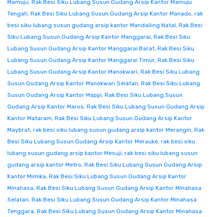
Mamuju
,
Rak Besi Siku Lubang Susun Gudang Arsip Kantor Mamuju
Tengah
,
Rak Besi Siku Lubang Susun Gudang Arsip Kantor Manado
,
rak
besi siku lubang susun gudang arsip kantor Mandailing Natal
,
Rak Besi
Siku Lubang Susun Gudang Arsip Kantor Manggarai
,
Rak Besi Siku
Lubang Susun Gudang Arsip Kantor Manggarai Barat
,
Rak Besi Siku
Lubang Susun Gudang Arsip Kantor Manggarai Timur
,
Rak Besi Siku
Lubang Susun Gudang Arsip Kantor Manokwari
,
Rak Besi Siku Lubang
Susun Gudang Arsip Kantor Manokwari Selatan
,
Rak Besi Siku Lubang
Susun Gudang Arsip Kantor Mappi
,
Rak Besi Siku Lubang Susun
Gudang Arsip Kantor Maros
,
Rak Besi Siku Lubang Susun Gudang Arsip
Kantor Mataram
,
Rak Besi Siku Lubang Susun Gudang Arsip Kantor
Maybrat
,
rak besi siku lubang susun gudang arsip kantor Merangin
,
Rak
Besi Siku Lubang Susun Gudang Arsip Kantor Merauke
,
rak besi siku
lubang susun gudang arsip kantor Mesuji
,
rak besi siku lubang susun
gudang arsip kantor Metro
,
Rak Besi Siku Lubang Susun Gudang Arsip
Kantor Mimika
,
Rak Besi Siku Lubang Susun Gudang Arsip Kantor
Minahasa
,
Rak Besi Siku Lubang Susun Gudang Arsip Kantor Minahasa
Selatan
,
Rak Besi Siku Lubang Susun Gudang Arsip Kantor Minahasa
Tenggara
,
Rak Besi Siku Lubang Susun Gudang Arsip Kantor Minahasa