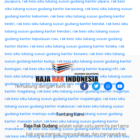
jayapura
,
rak besi siku lubang susun gudang kantor jepara
,
rak besi
siku lubang susun gudang kantor karawang
,
rak besi siku lubang susun
gudang kantor kebumen
,
rak besi siku lubang susun gudang kantor
kediri
,
rak besi siku lubang susun gudang kantor kendal
,
rak besi siku
lubang susun gudang kantor kendari
,
rak besi siku lubang susun
gudang kantor kepulauan riau
,
rak besi siku lubang susun gudang
kantor klaten
,
rak besi siku lubang susun gudang kantor kolaka
,
rak
besi siku lubang susun gudang kantor konawe
,
rak besi siku lubang
susun gudang kantor kudus
,
rak besi siku lubang susun gudang kantor
kuningan
,
rak besi siku lubang susun gudang kantor kupang ntt
,
rak
besi siku lubang susun gudang kantor lebak
,
rak besi siku lubang susun
gudang kantor luwuk banggai
,
rak besi siku lubang susun gudang
Terhubung dengan kami di :
kantor magelang
,
rak besi siku lubang susun gudang kantor magetan
,
rak besi siku lubang susun gudang kantor majalengka
,
rak besi siku
lubang susun gudang kantor makassar
,
rak besi siku lubang susun
gudang kantor mamuju sulbar
,
rak besi siku lubang susun gudang
Tentang Kami
kantor manado sulut
,
rak besi siku lubang susun gudang kantor
Raja Rak Gudang
adalah salah satu perintis pertama
manokwari
,
rak besi siku lubang susun gudang kantor mataram ntb
,
kali yang menjual, menyediakan, dan menawarkan
rak besi siku lubang susun gudang kantor medan sumut
,
rak besi siku