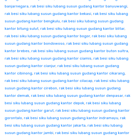
banjarnegara
,
rak besi siku lubang susun gudang kantor banyuwangi
,
rak besi siku lubang susun gudang kantor bekasi
,
rak besi siku lubang
susun gudang kantor bengkulu
,
rak besi siku lubang susun gudang
kantor bitung sulut
,
rak besi siku lubang susun gudang kantor blitar
,
rak besi siku lubang susun gudang kantor bogor
,
rak besi siku lubang
susun gudang kantor bondowoso
,
rak besi siku lubang susun gudang
kantor brebes
,
rak besi siku lubang susun gudang kantor buton sultra
,
rak besi siku lubang susun gudang kantor ciamis
,
rak besi siku lubang
susun gudang kantor cianjur
,
rak besi siku lubang susun gudang
kantor cibinong
,
rak besi siku lubang susun gudang kantor cikarang
,
rak besi siku lubang susun gudang kantor cilacap
,
rak besi siku lubang
susun gudang kantor cirebon
,
rak besi siku lubang susun gudang
kantor demak
,
rak besi siku lubang susun gudang kantor denpasar
,
rak
besi siku lubang susun gudang kantor depok
,
rak besi siku lubang
susun gudang kantor garut
,
rak besi siku lubang susun gudang kantor
gorontalo
,
rak besi siku lubang susun gudang kantor indramayu
,
rak
besi siku lubang susun gudang kantor jakarta
,
rak besi siku lubang
susun gudang kantor jambi
,
rak besi siku lubang susun gudang kantor