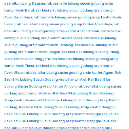
besi siku lubang 5 susun
,
rak besi siku lubang susun gudang arsip
kantor Aceh Barat
,
rak besi siku lubang susun gudang arsip kantor
Aceh Barat Daya
,
rak besi siku lubang susun gudang arsip kantor Aceh
Besar
,
rak besi siku lubang susun gudang arsip kantor Aceh Jaya
,
rak
besi siku lubang susun gudang arsip kantor Aceh Selatan
,
rak besi siku
lubang susun gudang arsip kantor Aceh Singkil
,
rak besi siku lubang
susun gudang arsip kantor Aceh Tamiang
,
rak besi siku lubang susun
gudang arsip kantor Aceh Tengah
,
rak besi siku lubang susun gudang
arsip kantor Aceh Tenggara
,
rak besi siku lubang susun gudang arsip
kantor Aceh Timur
,
rak besi siku lubang susun gudang arsip kantor
Aceh Utara
,
rak besi siku lubang susun gudang arsip kantor Agam
,
Rak
Besi Siku Lubang Susun Gudang Arsip Kantor Alor
,
Rak Besi Siku
Lubang Susun Gudang Arsip Kantor Ambon
,
rak besi siku lubang susun
gudang arsip kantor Asahan
,
Rak Besi Siku Lubang Susun Gudang
Arsip Kantor Asmat
,
Rak Besi Siku Lubang Susun Gudang Arsip Kantor
Badung
,
Rak Besi Siku Lubang Susun Gudang Arsip Kantor Banggai
,
Rak Besi Siku Lubang Susun Gudang Arsip Kantor Banggai Kepulauan
,
Rak Besi Siku Lubang Susun Gudang Arsip Kantor Banggai Laut
,
rak
besi siku lubang susun gudang arsip kantor Bangka
,
rak besi siku