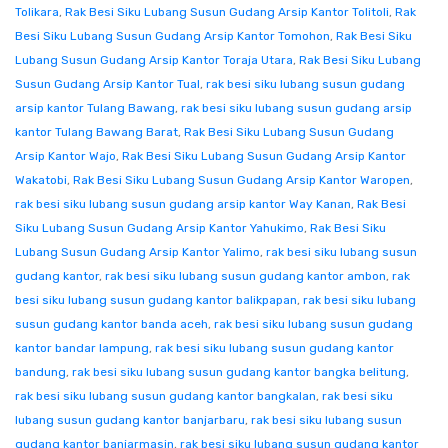
Tolikara
,
Rak Besi Siku Lubang Susun Gudang Arsip Kantor Tolitoli
,
Rak
Besi Siku Lubang Susun Gudang Arsip Kantor Tomohon
,
Rak Besi Siku
Lubang Susun Gudang Arsip Kantor Toraja Utara
,
Rak Besi Siku Lubang
Susun Gudang Arsip Kantor Tual
,
rak besi siku lubang susun gudang
arsip kantor Tulang Bawang
,
rak besi siku lubang susun gudang arsip
kantor Tulang Bawang Barat
,
Rak Besi Siku Lubang Susun Gudang
Arsip Kantor Wajo
,
Rak Besi Siku Lubang Susun Gudang Arsip Kantor
Wakatobi
,
Rak Besi Siku Lubang Susun Gudang Arsip Kantor Waropen
,
rak besi siku lubang susun gudang arsip kantor Way Kanan
,
Rak Besi
Siku Lubang Susun Gudang Arsip Kantor Yahukimo
,
Rak Besi Siku
Lubang Susun Gudang Arsip Kantor Yalimo
,
rak besi siku lubang susun
gudang kantor
,
rak besi siku lubang susun gudang kantor ambon
,
rak
besi siku lubang susun gudang kantor balikpapan
,
rak besi siku lubang
susun gudang kantor banda aceh
,
rak besi siku lubang susun gudang
kantor bandar lampung
,
rak besi siku lubang susun gudang kantor
bandung
,
rak besi siku lubang susun gudang kantor bangka belitung
,
rak besi siku lubang susun gudang kantor bangkalan
,
rak besi siku
lubang susun gudang kantor banjarbaru
,
rak besi siku lubang susun
gudang kantor banjarmasin
,
rak besi siku lubang susun gudang kantor