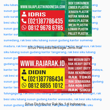
siku lubang susun gudang kantor singkawang
,
rak besi siku lubang
susun gudang kantor sofifi
,
rak besi siku lubang susun gudang kantor
solo surakarta
,
rak besi siku lubang susun gudang kantor sorong
,
rak
besi siku lubang susun gudang kantor subang
,
rak besi siku lubang
susun gudang kantor sukabumi
,
rak besi siku lubang susun gudang
kantor sumba ntt
,
rak besi siku lubang susun gudang kantor
sumedang
,
rak besi siku lubang susun gudang kantor sumenep
madura
,
rak besi siku lubang susun gudang kantor surabaya
,
rak besi
Situs Penyedia Berbagai Jenis Rak
siku lubang susun gudang kantor tangerang
,
rak besi siku lubang
susun gudang kantor tangjung selor
,
rak besi siku lubang susun
gudang kantor tanjungpinang
,
rak besi siku lubang susun gudang
kantor tarakan
,
rak besi siku lubang susun gudang kantor tasikmalaya
,
rak besi siku lubang susun gudang kantor tegal
,
rak besi siku lubang
susun gudang kantor temanggung
,
rak besi siku lubang susun gudang
kantor ternate tidore
,
rak besi siku lubang susun gudang kantor
tulungagung
,
rak besi siku lubang susun gudang kantor wonogiri
,
rak
besi siku lubang susun gudang kantor wonosobo
,
rak besi siku lubang
Situs Distributor Rak No. 1 di Indonesia
susun gudang kantor yogyakarta
,
rak gudang
,
rak siku
,
rak siku