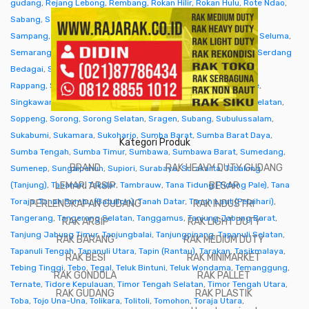
gudang
,
Rejang Lebong
,
Rembang
,
Rokan Hilir
,
Rokan Hulu
,
Rote Ndao
,
Sabang
,
Sabu Raijua
,
Salatiga
,
Samarinda
,
Sambas
,
Samosir
,
Sampang
,
Sanggau
,
Sarmi
,
Sarolangun
,
Sawahlunto
,
Sekadau
,
Seluma
,
Semarang
,
Seram Bagian Barat
,
Seram Bagian Timur
,
Serang
,
Serdang
Bedagai
,
Seruyan (Kuala Pembuang)
,
Siak
,
Sibolga
,
Sidenreng
Rappang
,
Sidoarjo
,
Sigi
,
Sijunjung
,
Sikka
,
Simalungun
,
Simeulue
,
Singkawang
,
Sinjai
,
Sintang
,
Situbondo
,
Sleman
,
Solok
,
Solok Selatan
,
Soppeng
,
Sorong
,
Sorong Selatan
,
Sragen
,
Subang
,
Subulussalam
,
Sukabumi
,
Sukamara
,
Sukoharjo
,
Sumba Barat
,
Sumba Barat Daya
,
Kategori Produk
Sumba Tengah
,
Sumba Timur
,
Sumbawa
,
Sumbawa Barat
,
Sumedang
,
BRAND
RAK HEAVY DUTY GUDANG
Sumenep
,
Sungaipenuh
,
Supiori
,
Surabaya
,
Surakarta
,
Tabalong
(Tanjung)
,
Tabanan
LEMARI ARSIP
,
Takalar
,
Tambrauw
,
Tana Tidung (Tideng Pale)
BESAR
,
Tana
Toraja
,
Tanah Bumbu (Batulicin)
,
Tanah Datar
,
Tanah Laut (Pelaihari)
,
PERLENGKAPAN GUDANG
RAK INDUSTRI
Tangerang
,
Tangerang Selatan
,
Tanggamus
,
Tanjung Jabung Barat
,
RAK ARSIP
RAK LIGHT DUTY
Tanjung Jabung Timur
,
Tanjungbalai
,
Tanjungpinang
,
Tapanuli Selatan
,
RAK BARANG
RAK MEDIUM DUTY
Tapanuli Tengah
,
Tapanuli Utara
,
Tapin (Rantau)
,
Tarakan
,
Tasikmalaya
,
RAK BESI
RAK MINIMARKET
Tebing Tinggi
,
Tebo
,
Tegal
,
Teluk Bintuni
,
Teluk Wondama
,
Temanggung
,
RAK GONDOLA
RAK PALLET
Ternate
,
Tidore Kepulauan
,
Timor Tengah Selatan
,
Timor Tengah Utara
,
RAK GUDANG
RAK PLASTIK
Toba
,
Tojo Una-Una
,
Tolikara
,
Tolitoli
,
Tomohon
,
Toraja Utara
,