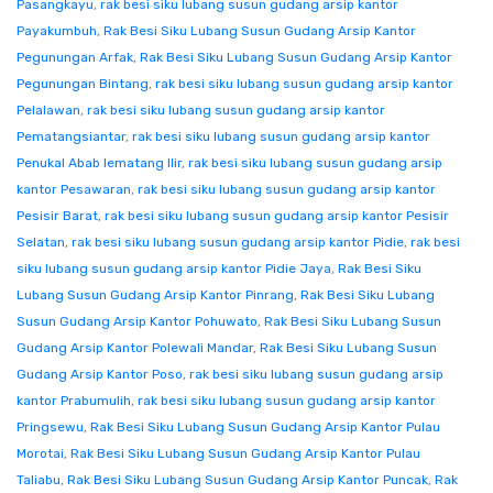
Pasangkayu
,
rak besi siku lubang susun gudang arsip kantor
Payakumbuh
,
Rak Besi Siku Lubang Susun Gudang Arsip Kantor
Pegunungan Arfak
,
Rak Besi Siku Lubang Susun Gudang Arsip Kantor
Pegunungan Bintang
,
rak besi siku lubang susun gudang arsip kantor
Pelalawan
,
rak besi siku lubang susun gudang arsip kantor
Pematangsiantar
,
rak besi siku lubang susun gudang arsip kantor
Penukal Abab lematang Ilir
,
rak besi siku lubang susun gudang arsip
kantor Pesawaran
,
rak besi siku lubang susun gudang arsip kantor
Pesisir Barat
,
rak besi siku lubang susun gudang arsip kantor Pesisir
Selatan
,
rak besi siku lubang susun gudang arsip kantor Pidie
,
rak besi
siku lubang susun gudang arsip kantor Pidie Jaya
,
Rak Besi Siku
Lubang Susun Gudang Arsip Kantor Pinrang
,
Rak Besi Siku Lubang
Susun Gudang Arsip Kantor Pohuwato
,
Rak Besi Siku Lubang Susun
Gudang Arsip Kantor Polewali Mandar
,
Rak Besi Siku Lubang Susun
Gudang Arsip Kantor Poso
,
rak besi siku lubang susun gudang arsip
kantor Prabumulih
,
rak besi siku lubang susun gudang arsip kantor
Pringsewu
,
Rak Besi Siku Lubang Susun Gudang Arsip Kantor Pulau
Morotai
,
Rak Besi Siku Lubang Susun Gudang Arsip Kantor Pulau
Taliabu
,
Rak Besi Siku Lubang Susun Gudang Arsip Kantor Puncak
,
Rak