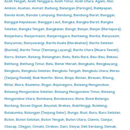
Aceh Tengah
,
Aceh Tenggara
,
Aceh Timur
,
Aceh Utara
,
Agam
,
Alor
,
Ambon
,
Asahan
,
Asmat
,
Badung
,
Balangan (Paringin)
,
Balikpapan
,
Banda Aceh
,
Bandar Lampung
,
Bandung
,
Bandung Barat
,
Banggai
,
Banggai Kepulauan
,
Banggai Laut
,
Bangka
,
Bangka Barat
,
Bangka
Selatan
,
Bangka Tengah
,
Bangkalan
,
Bangli
,
Banjar
,
Banjar (Martapura)
,
Banjarbaru
,
Banjarmasin
,
Banjarnegara
,
Bantaeng
,
Bantul
,
Banyuasin
,
Banyumas
,
Banyuwangi
,
Barito Kuala (Marabahan)
,
Barito Selatan
(Buntok)
,
Barito Timur (Tamiang Layang)
,
Barito Utara (Muara Teweh)
,
Barru
,
Batam
,
Batang
,
Batanghari
,
Batu
,
Batu Bara
,
Bau-Bau
,
Bekasi
,
Belitung
,
Belitung Timur
,
Belu
,
Bener Meriah
,
Bengkalis
,
Bengkayang
,
Bengkulu
,
Bengkulu Selatan
,
Bengkulu Tengah
,
Bengkulu Utara
,
Berau
(Tanjung Redeb)
,
Biak Numfor
,
Bima
,
Binjai
,
Bintan
,
Bireuen
,
Bitung
,
Blitar
,
Blora
,
Boalemo
,
Bogor
,
Bojonegoro
,
Bolaang Mongondow
,
Bolaang Mongondow Selatan
,
Bolaang Mongondow Timur
,
Bolaang
Mongondow Utara
,
Bombana
,
Bondowoso
,
Bone
,
Bone Bolango
,
Bontang
,
Boven Digoel
,
Boyolali
,
Brebes
,
Bukittinggi
,
Buleleng
,
Bulukumba
,
Bulungan (Tanjung Selor)
,
Bungo
,
Buol
,
Buru
,
Buru Selatan
,
Buton
,
Buton Selatan
,
Buton Tengah
,
Buton Utara
,
Ciamis
,
Cianjur
,
Cilacap
,
Cilegon
,
Cimahi
,
Cirebon
,
Dairi
,
Deiyai
,
Deli Serdang
,
Demak
,