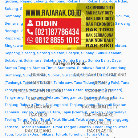
gudang
,
Rejang Lebong
,
Rembang
,
Rokan Hilir
,
Rokan Hulu
,
Rote Ndao
,
Sabang
,
Sabu Raijua
,
Salatiga
,
Samarinda
,
Sambas
,
Samosir
,
Sampang
,
Sanggau
,
Sarmi
,
Sarolangun
,
Sawahlunto
,
Sekadau
,
Seluma
,
Semarang
,
Seram Bagian Barat
,
Seram Bagian Timur
,
Serang
,
Serdang
Bedagai
,
Seruyan (Kuala Pembuang)
,
Siak
,
Sibolga
,
Sidenreng
Rappang
,
Sidoarjo
,
Sigi
,
Sijunjung
,
Sikka
,
Simalungun
,
Simeulue
,
Singkawang
,
Sinjai
,
Sintang
,
Situbondo
,
Sleman
,
Solok
,
Solok Selatan
,
Soppeng
,
Sorong
,
Sorong Selatan
,
Sragen
,
Subang
,
Subulussalam
,
Sukabumi
,
Sukamara
,
Sukoharjo
,
Sumba Barat
,
Sumba Barat Daya
,
Kategori Produk
Sumba Tengah
,
Sumba Timur
,
Sumbawa
,
Sumbawa Barat
,
Sumedang
,
BRAND
RAK HEAVY DUTY GUDANG
Sumenep
,
Sungaipenuh
,
Supiori
,
Surabaya
,
Surakarta
,
Tabalong
(Tanjung)
,
Tabanan
LEMARI ARSIP
,
Takalar
,
Tambrauw
,
Tana Tidung (Tideng Pale)
BESAR
,
Tana
Toraja
,
Tanah Bumbu (Batulicin)
,
Tanah Datar
,
Tanah Laut (Pelaihari)
,
PERLENGKAPAN GUDANG
RAK INDUSTRI
Tangerang
,
Tangerang Selatan
,
Tanggamus
,
Tanjung Jabung Barat
,
RAK ARSIP
RAK LIGHT DUTY
Tanjung Jabung Timur
,
Tanjungbalai
,
Tanjungpinang
,
Tapanuli Selatan
,
RAK BARANG
RAK MEDIUM DUTY
Tapanuli Tengah
,
Tapanuli Utara
,
Tapin (Rantau)
,
Tarakan
,
Tasikmalaya
,
RAK BESI
RAK MINIMARKET
Tebing Tinggi
,
Tebo
,
Tegal
,
Teluk Bintuni
,
Teluk Wondama
,
Temanggung
,
RAK GONDOLA
RAK PALLET
Ternate
,
Tidore Kepulauan
,
Timor Tengah Selatan
,
Timor Tengah Utara
,
RAK GUDANG
RAK PLASTIK
Toba
,
Tojo Una-Una
,
Tolikara
,
Tolitoli
,
Tomohon
,
Toraja Utara
,