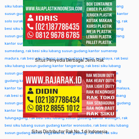
siku lubang susun gudang kantor singkawang
,
rak besi siku lubang
susun gudang kantor sofifi
,
rak besi siku lubang susun gudang kantor
solo surakarta
,
rak besi siku lubang susun gudang kantor sorong
,
rak
besi siku lubang susun gudang kantor subang
,
rak besi siku lubang
susun gudang kantor sukabumi
,
rak besi siku lubang susun gudang
kantor sumba ntt
,
rak besi siku lubang susun gudang kantor
sumedang
,
rak besi siku lubang susun gudang kantor sumenep
madura
,
rak besi siku lubang susun gudang kantor surabaya
,
rak besi
Situs Penyedia Berbagai Jenis Rak
siku lubang susun gudang kantor tangerang
,
rak besi siku lubang
susun gudang kantor tangjung selor
,
rak besi siku lubang susun
gudang kantor tanjungpinang
,
rak besi siku lubang susun gudang
kantor tarakan
,
rak besi siku lubang susun gudang kantor tasikmalaya
,
rak besi siku lubang susun gudang kantor tegal
,
rak besi siku lubang
susun gudang kantor temanggung
,
rak besi siku lubang susun gudang
kantor ternate tidore
,
rak besi siku lubang susun gudang kantor
tulungagung
,
rak besi siku lubang susun gudang kantor wonogiri
,
rak
besi siku lubang susun gudang kantor wonosobo
,
rak besi siku lubang
Situs Distributor Rak No. 1 di Indonesia
susun gudang kantor yogyakarta
,
rak gudang
,
rak siku
,
rak siku