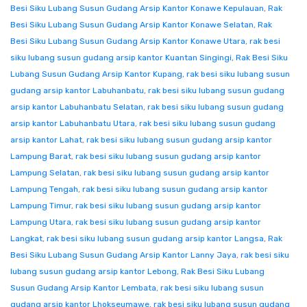
Besi Siku Lubang Susun Gudang Arsip Kantor Konawe Kepulauan
,
Rak
Besi Siku Lubang Susun Gudang Arsip Kantor Konawe Selatan
,
Rak
Besi Siku Lubang Susun Gudang Arsip Kantor Konawe Utara
,
rak besi
siku lubang susun gudang arsip kantor Kuantan Singingi
,
Rak Besi Siku
Lubang Susun Gudang Arsip Kantor Kupang
,
rak besi siku lubang susun
gudang arsip kantor Labuhanbatu
,
rak besi siku lubang susun gudang
arsip kantor Labuhanbatu Selatan
,
rak besi siku lubang susun gudang
arsip kantor Labuhanbatu Utara
,
rak besi siku lubang susun gudang
arsip kantor Lahat
,
rak besi siku lubang susun gudang arsip kantor
Lampung Barat
,
rak besi siku lubang susun gudang arsip kantor
Lampung Selatan
,
rak besi siku lubang susun gudang arsip kantor
Lampung Tengah
,
rak besi siku lubang susun gudang arsip kantor
Lampung Timur
,
rak besi siku lubang susun gudang arsip kantor
Lampung Utara
,
rak besi siku lubang susun gudang arsip kantor
Langkat
,
rak besi siku lubang susun gudang arsip kantor Langsa
,
Rak
Besi Siku Lubang Susun Gudang Arsip Kantor Lanny Jaya
,
rak besi siku
lubang susun gudang arsip kantor Lebong
,
Rak Besi Siku Lubang
Susun Gudang Arsip Kantor Lembata
,
rak besi siku lubang susun
gudang arsip kantor Lhokseumawe
,
rak besi siku lubang susun gudang