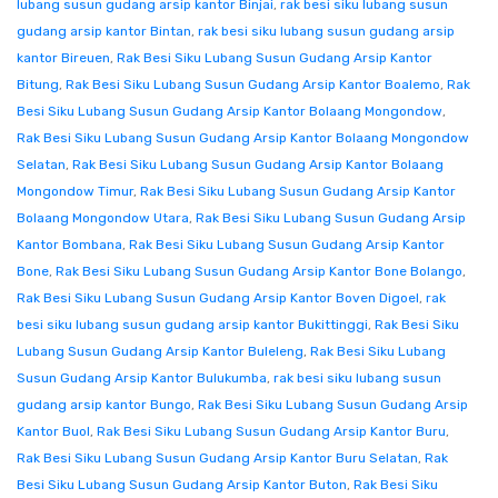
lubang susun gudang arsip kantor Binjai
,
rak besi siku lubang susun
gudang arsip kantor Bintan
,
rak besi siku lubang susun gudang arsip
kantor Bireuen
,
Rak Besi Siku Lubang Susun Gudang Arsip Kantor
Bitung
,
Rak Besi Siku Lubang Susun Gudang Arsip Kantor Boalemo
,
Rak
Besi Siku Lubang Susun Gudang Arsip Kantor Bolaang Mongondow
,
Rak Besi Siku Lubang Susun Gudang Arsip Kantor Bolaang Mongondow
Selatan
,
Rak Besi Siku Lubang Susun Gudang Arsip Kantor Bolaang
Mongondow Timur
,
Rak Besi Siku Lubang Susun Gudang Arsip Kantor
Bolaang Mongondow Utara
,
Rak Besi Siku Lubang Susun Gudang Arsip
Kantor Bombana
,
Rak Besi Siku Lubang Susun Gudang Arsip Kantor
Bone
,
Rak Besi Siku Lubang Susun Gudang Arsip Kantor Bone Bolango
,
Rak Besi Siku Lubang Susun Gudang Arsip Kantor Boven Digoel
,
rak
besi siku lubang susun gudang arsip kantor Bukittinggi
,
Rak Besi Siku
Lubang Susun Gudang Arsip Kantor Buleleng
,
Rak Besi Siku Lubang
Susun Gudang Arsip Kantor Bulukumba
,
rak besi siku lubang susun
gudang arsip kantor Bungo
,
Rak Besi Siku Lubang Susun Gudang Arsip
Kantor Buol
,
Rak Besi Siku Lubang Susun Gudang Arsip Kantor Buru
,
Rak Besi Siku Lubang Susun Gudang Arsip Kantor Buru Selatan
,
Rak
Besi Siku Lubang Susun Gudang Arsip Kantor Buton
,
Rak Besi Siku