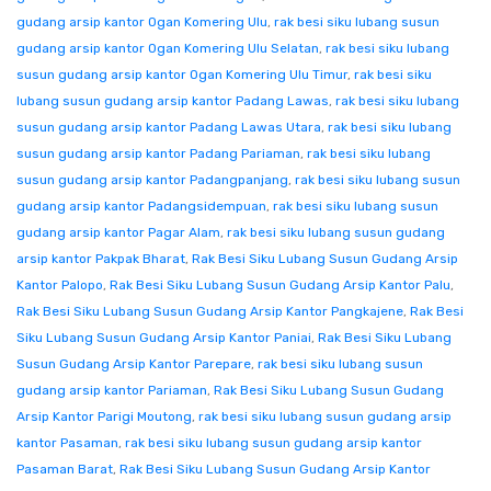
gudang arsip kantor Ogan Komering Ulu
,
rak besi siku lubang susun
gudang arsip kantor Ogan Komering Ulu Selatan
,
rak besi siku lubang
susun gudang arsip kantor Ogan Komering Ulu Timur
,
rak besi siku
lubang susun gudang arsip kantor Padang Lawas
,
rak besi siku lubang
susun gudang arsip kantor Padang Lawas Utara
,
rak besi siku lubang
susun gudang arsip kantor Padang Pariaman
,
rak besi siku lubang
susun gudang arsip kantor Padangpanjang
,
rak besi siku lubang susun
gudang arsip kantor Padangsidempuan
,
rak besi siku lubang susun
gudang arsip kantor Pagar Alam
,
rak besi siku lubang susun gudang
arsip kantor Pakpak Bharat
,
Rak Besi Siku Lubang Susun Gudang Arsip
Kantor Palopo
,
Rak Besi Siku Lubang Susun Gudang Arsip Kantor Palu
,
Rak Besi Siku Lubang Susun Gudang Arsip Kantor Pangkajene
,
Rak Besi
Siku Lubang Susun Gudang Arsip Kantor Paniai
,
Rak Besi Siku Lubang
Susun Gudang Arsip Kantor Parepare
,
rak besi siku lubang susun
gudang arsip kantor Pariaman
,
Rak Besi Siku Lubang Susun Gudang
Arsip Kantor Parigi Moutong
,
rak besi siku lubang susun gudang arsip
kantor Pasaman
,
rak besi siku lubang susun gudang arsip kantor
Pasaman Barat
,
Rak Besi Siku Lubang Susun Gudang Arsip Kantor