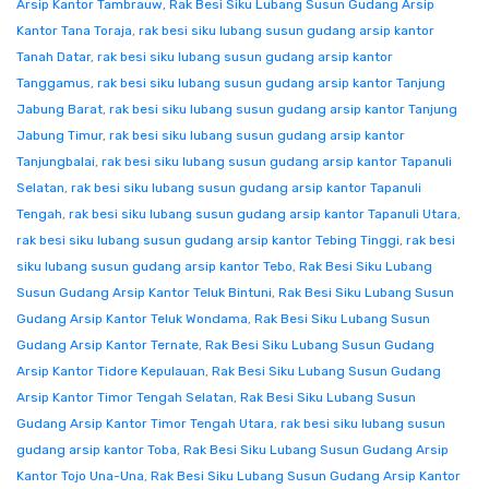
Arsip Kantor Tambrauw
,
Rak Besi Siku Lubang Susun Gudang Arsip
Kantor Tana Toraja
,
rak besi siku lubang susun gudang arsip kantor
Tanah Datar
,
rak besi siku lubang susun gudang arsip kantor
Tanggamus
,
rak besi siku lubang susun gudang arsip kantor Tanjung
Jabung Barat
,
rak besi siku lubang susun gudang arsip kantor Tanjung
Jabung Timur
,
rak besi siku lubang susun gudang arsip kantor
Tanjungbalai
,
rak besi siku lubang susun gudang arsip kantor Tapanuli
Selatan
,
rak besi siku lubang susun gudang arsip kantor Tapanuli
Tengah
,
rak besi siku lubang susun gudang arsip kantor Tapanuli Utara
,
rak besi siku lubang susun gudang arsip kantor Tebing Tinggi
,
rak besi
siku lubang susun gudang arsip kantor Tebo
,
Rak Besi Siku Lubang
Susun Gudang Arsip Kantor Teluk Bintuni
,
Rak Besi Siku Lubang Susun
Gudang Arsip Kantor Teluk Wondama
,
Rak Besi Siku Lubang Susun
Gudang Arsip Kantor Ternate
,
Rak Besi Siku Lubang Susun Gudang
Arsip Kantor Tidore Kepulauan
,
Rak Besi Siku Lubang Susun Gudang
Arsip Kantor Timor Tengah Selatan
,
Rak Besi Siku Lubang Susun
Gudang Arsip Kantor Timor Tengah Utara
,
rak besi siku lubang susun
gudang arsip kantor Toba
,
Rak Besi Siku Lubang Susun Gudang Arsip
Kantor Tojo Una-Una
,
Rak Besi Siku Lubang Susun Gudang Arsip Kantor