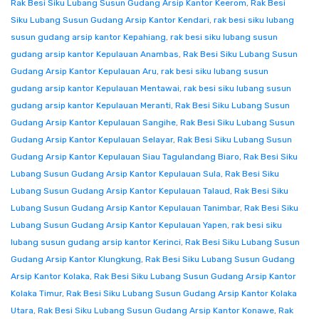
Rak Besi Siku Lubang Susun Gudang Arsip Kantor Keerom
,
Rak Besi
Siku Lubang Susun Gudang Arsip Kantor Kendari
,
rak besi siku lubang
susun gudang arsip kantor Kepahiang
,
rak besi siku lubang susun
gudang arsip kantor Kepulauan Anambas
,
Rak Besi Siku Lubang Susun
Gudang Arsip Kantor Kepulauan Aru
,
rak besi siku lubang susun
gudang arsip kantor Kepulauan Mentawai
,
rak besi siku lubang susun
gudang arsip kantor Kepulauan Meranti
,
Rak Besi Siku Lubang Susun
Gudang Arsip Kantor Kepulauan Sangihe
,
Rak Besi Siku Lubang Susun
Gudang Arsip Kantor Kepulauan Selayar
,
Rak Besi Siku Lubang Susun
Gudang Arsip Kantor Kepulauan Siau Tagulandang Biaro
,
Rak Besi Siku
Lubang Susun Gudang Arsip Kantor Kepulauan Sula
,
Rak Besi Siku
Lubang Susun Gudang Arsip Kantor Kepulauan Talaud
,
Rak Besi Siku
Lubang Susun Gudang Arsip Kantor Kepulauan Tanimbar
,
Rak Besi Siku
Lubang Susun Gudang Arsip Kantor Kepulauan Yapen
,
rak besi siku
lubang susun gudang arsip kantor Kerinci
,
Rak Besi Siku Lubang Susun
Gudang Arsip Kantor Klungkung
,
Rak Besi Siku Lubang Susun Gudang
Arsip Kantor Kolaka
,
Rak Besi Siku Lubang Susun Gudang Arsip Kantor
Kolaka Timur
,
Rak Besi Siku Lubang Susun Gudang Arsip Kantor Kolaka
Utara
,
Rak Besi Siku Lubang Susun Gudang Arsip Kantor Konawe
,
Rak