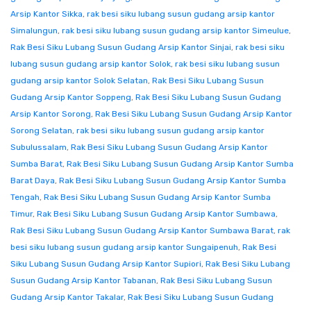
Arsip Kantor Sikka
,
rak besi siku lubang susun gudang arsip kantor
Simalungun
,
rak besi siku lubang susun gudang arsip kantor Simeulue
,
Rak Besi Siku Lubang Susun Gudang Arsip Kantor Sinjai
,
rak besi siku
lubang susun gudang arsip kantor Solok
,
rak besi siku lubang susun
gudang arsip kantor Solok Selatan
,
Rak Besi Siku Lubang Susun
Gudang Arsip Kantor Soppeng
,
Rak Besi Siku Lubang Susun Gudang
Arsip Kantor Sorong
,
Rak Besi Siku Lubang Susun Gudang Arsip Kantor
Sorong Selatan
,
rak besi siku lubang susun gudang arsip kantor
Subulussalam
,
Rak Besi Siku Lubang Susun Gudang Arsip Kantor
Sumba Barat
,
Rak Besi Siku Lubang Susun Gudang Arsip Kantor Sumba
Barat Daya
,
Rak Besi Siku Lubang Susun Gudang Arsip Kantor Sumba
Tengah
,
Rak Besi Siku Lubang Susun Gudang Arsip Kantor Sumba
Timur
,
Rak Besi Siku Lubang Susun Gudang Arsip Kantor Sumbawa
,
Rak Besi Siku Lubang Susun Gudang Arsip Kantor Sumbawa Barat
,
rak
besi siku lubang susun gudang arsip kantor Sungaipenuh
,
Rak Besi
Siku Lubang Susun Gudang Arsip Kantor Supiori
,
Rak Besi Siku Lubang
Susun Gudang Arsip Kantor Tabanan
,
Rak Besi Siku Lubang Susun
Gudang Arsip Kantor Takalar
,
Rak Besi Siku Lubang Susun Gudang