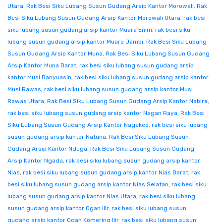
Utara
,
Rak Besi Siku Lubang Susun Gudang Arsip Kantor Morowali
,
Rak
Besi Siku Lubang Susun Gudang Arsip Kantor Morowali Utara
,
rak besi
siku lubang susun gudang arsip kantor Muara Enim
,
rak besi siku
lubang susun gudang arsip kantor Muaro Jambi
,
Rak Besi Siku Lubang
Susun Gudang Arsip Kantor Muna
,
Rak Besi Siku Lubang Susun Gudang
Arsip Kantor Muna Barat
,
rak besi siku lubang susun gudang arsip
kantor Musi Banyuasin
,
rak besi siku lubang susun gudang arsip kantor
Musi Rawas
,
rak besi siku lubang susun gudang arsip kantor Musi
Rawas Utara
,
Rak Besi Siku Lubang Susun Gudang Arsip Kantor Nabire
,
rak besi siku lubang susun gudang arsip kantor Nagan Raya
,
Rak Besi
Siku Lubang Susun Gudang Arsip Kantor Nagekeo
,
rak besi siku lubang
susun gudang arsip kantor Natuna
,
Rak Besi Siku Lubang Susun
Gudang Arsip Kantor Nduga
,
Rak Besi Siku Lubang Susun Gudang
Arsip Kantor Ngada
,
rak besi siku lubang susun gudang arsip kantor
Nias
,
rak besi siku lubang susun gudang arsip kantor Nias Barat
,
rak
besi siku lubang susun gudang arsip kantor Nias Selatan
,
rak besi siku
lubang susun gudang arsip kantor Nias Utara
,
rak besi siku lubang
susun gudang arsip kantor Ogan Ilir
,
rak besi siku lubang susun
gudang arsip kantor Ogan Komering Ilir
,
rak besi siku lubang susun