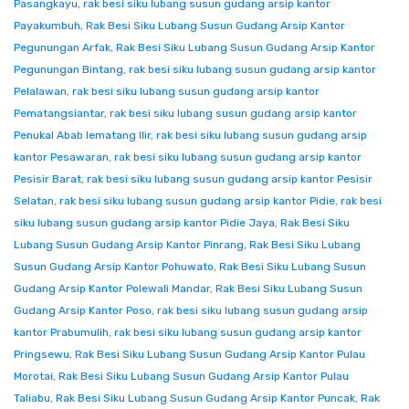
Pasangkayu
,
rak besi siku lubang susun gudang arsip kantor
Payakumbuh
,
Rak Besi Siku Lubang Susun Gudang Arsip Kantor
Pegunungan Arfak
,
Rak Besi Siku Lubang Susun Gudang Arsip Kantor
Pegunungan Bintang
,
rak besi siku lubang susun gudang arsip kantor
Pelalawan
,
rak besi siku lubang susun gudang arsip kantor
Pematangsiantar
,
rak besi siku lubang susun gudang arsip kantor
Penukal Abab lematang Ilir
,
rak besi siku lubang susun gudang arsip
kantor Pesawaran
,
rak besi siku lubang susun gudang arsip kantor
Pesisir Barat
,
rak besi siku lubang susun gudang arsip kantor Pesisir
Selatan
,
rak besi siku lubang susun gudang arsip kantor Pidie
,
rak besi
siku lubang susun gudang arsip kantor Pidie Jaya
,
Rak Besi Siku
Lubang Susun Gudang Arsip Kantor Pinrang
,
Rak Besi Siku Lubang
Susun Gudang Arsip Kantor Pohuwato
,
Rak Besi Siku Lubang Susun
Gudang Arsip Kantor Polewali Mandar
,
Rak Besi Siku Lubang Susun
Gudang Arsip Kantor Poso
,
rak besi siku lubang susun gudang arsip
kantor Prabumulih
,
rak besi siku lubang susun gudang arsip kantor
Pringsewu
,
Rak Besi Siku Lubang Susun Gudang Arsip Kantor Pulau
Morotai
,
Rak Besi Siku Lubang Susun Gudang Arsip Kantor Pulau
Taliabu
,
Rak Besi Siku Lubang Susun Gudang Arsip Kantor Puncak
,
Rak