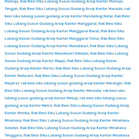
Mamuju
,
Rak Besi Siku Lubang Susun Gudang Arsip Kantor Mamuju
Tengah
,
Rak Besi Siku Lubang Susun Gudang Arsip Kantor Manado
,
rak
besi siku lubang susun gudang arsip kantor Mandailing Natal
,
Rak Besi
Siku Lubang Susun Gudang Arsip Kantor Manggarai
,
Rak Besi Siku
Lubang Susun Gudang Arsip Kantor Manggarai Barat
,
Rak Besi Siku
Lubang Susun Gudang Arsip Kantor Manggarai Timur
,
Rak Besi Siku
Lubang Susun Gudang Arsip Kantor Manokwari
,
Rak Besi Siku Lubang
Susun Gudang Arsip Kantor Manokwari Selatan
,
Rak Besi Siku Lubang
Susun Gudang Arsip Kantor Mappi
,
Rak Besi Siku Lubang Susun
Gudang Arsip Kantor Maros
,
Rak Besi Siku Lubang Susun Gudang Arsip
Kantor Mataram
,
Rak Besi Siku Lubang Susun Gudang Arsip Kantor
Maybrat
,
rak besi siku lubang susun gudang arsip kantor Merangin
,
Rak
Besi Siku Lubang Susun Gudang Arsip Kantor Merauke
,
rak besi siku
lubang susun gudang arsip kantor Mesuji
,
rak besi siku lubang susun
gudang arsip kantor Metro
,
Rak Besi Siku Lubang Susun Gudang Arsip
Kantor Mimika
,
Rak Besi Siku Lubang Susun Gudang Arsip Kantor
Minahasa
,
Rak Besi Siku Lubang Susun Gudang Arsip Kantor Minahasa
Selatan
,
Rak Besi Siku Lubang Susun Gudang Arsip Kantor Minahasa
Tenggara
,
Rak Besi Siku Lubang Susun Gudang Arsip Kantor Minahasa