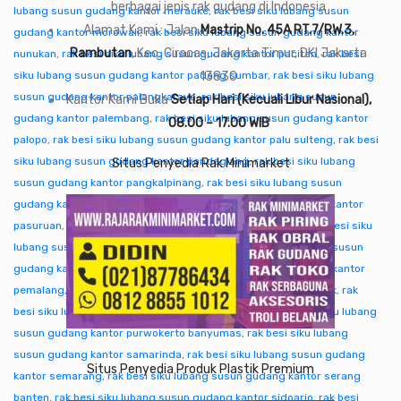
berbagai jenis rak gudang di Indonesia
lubang susun gudang kantor merauke
,
rak besi siku lubang susun
Alamat Kami : Jalan
Mastrip No. 45A RT.7/RW.3,
gudang kantor morowali
,
rak besi siku lubang susun gudang kantor
Rambutan
, Kec. Ciracas, Jakarta Timur, DKI Jakarta
nunukan
,
rak besi siku lubang susun gudang kantor pacitan
,
rak besi
siku lubang susun gudang kantor padang sumbar
13830
,
rak besi siku lubang
susun gudang kantor palangkaraya
,
rak besi siku lubang susun
Kantor Kami Buka
Setiap Hari (Kecuali Libur Nasional),
gudang kantor palembang
,
rak besi siku lubang susun gudang kantor
08.00 – 17.00 WIB
palopo
,
rak besi siku lubang susun gudang kantor palu sulteng
,
rak besi
siku lubang susun gudang kantor pandeglang
,
rak besi siku lubang
Situs Penyedia Rak Minimarket
susun gudang kantor pangkalpinang
,
rak besi siku lubang susun
gudang kantor pare-pare
,
rak besi siku lubang susun gudang kantor
pasuruan
,
rak besi siku lubang susun gudang kantor pati
,
rak besi siku
lubang susun gudang kantor pekalongan
,
rak besi siku lubang susun
gudang kantor pekanbaru
,
rak besi siku lubang susun gudang kantor
pemalang
,
rak besi siku lubang susun gudang kantor pontianak
,
rak
besi siku lubang susun gudang kantor purwakarta
,
rak besi siku lubang
susun gudang kantor purwokerto banyumas
,
rak besi siku lubang
susun gudang kantor samarinda
,
rak besi siku lubang susun gudang
Situs Penyedia Produk Plastik Premium
kantor semarang
,
rak besi siku lubang susun gudang kantor serang
banten
,
rak besi siku lubang susun gudang kantor sidoarjo
,
rak besi