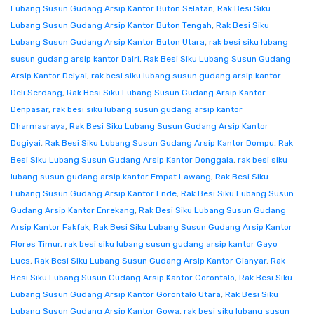
Lubang Susun Gudang Arsip Kantor Buton Selatan
,
Rak Besi Siku
Lubang Susun Gudang Arsip Kantor Buton Tengah
,
Rak Besi Siku
Lubang Susun Gudang Arsip Kantor Buton Utara
,
rak besi siku lubang
susun gudang arsip kantor Dairi
,
Rak Besi Siku Lubang Susun Gudang
Arsip Kantor Deiyai
,
rak besi siku lubang susun gudang arsip kantor
Deli Serdang
,
Rak Besi Siku Lubang Susun Gudang Arsip Kantor
Denpasar
,
rak besi siku lubang susun gudang arsip kantor
Dharmasraya
,
Rak Besi Siku Lubang Susun Gudang Arsip Kantor
Dogiyai
,
Rak Besi Siku Lubang Susun Gudang Arsip Kantor Dompu
,
Rak
Besi Siku Lubang Susun Gudang Arsip Kantor Donggala
,
rak besi siku
lubang susun gudang arsip kantor Empat Lawang
,
Rak Besi Siku
Lubang Susun Gudang Arsip Kantor Ende
,
Rak Besi Siku Lubang Susun
Gudang Arsip Kantor Enrekang
,
Rak Besi Siku Lubang Susun Gudang
Arsip Kantor Fakfak
,
Rak Besi Siku Lubang Susun Gudang Arsip Kantor
Flores Timur
,
rak besi siku lubang susun gudang arsip kantor Gayo
Lues
,
Rak Besi Siku Lubang Susun Gudang Arsip Kantor Gianyar
,
Rak
Besi Siku Lubang Susun Gudang Arsip Kantor Gorontalo
,
Rak Besi Siku
Lubang Susun Gudang Arsip Kantor Gorontalo Utara
,
Rak Besi Siku
Lubang Susun Gudang Arsip Kantor Gowa
,
rak besi siku lubang susun