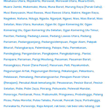
Minahasa Utara
,
Mojokerto
,
Morowali
,
Morowali Utara
,
Muara Enim
,
Muaro Jambi
,
Mukomuko
,
Muna
,
Muna Barat
,
Murung Raya (Puruk Cahu)
,
Musi Banyuasin
,
Musi Rawas
,
Musi Rawas Utara
,
Nabire
,
Nagan Raya
,
Nagekeo
,
Natuna
,
Nduga
,
Ngada
,
Nganjuk
,
Ngawi
,
Nias
,
Nias Barat
,
Nias
Selatan
,
Nias Utara
,
Nunukan
,
Ogan Ilir
,
Ogan Komering Ilir
,
Ogan
Komering Ulu
,
Ogan Komering Ulu Selatan
,
Ogan Komering Ulu Timur
,
Pacitan
,
Padang
,
Padang Lawas
,
Padang Lawas Utara
,
Padang
Pariaman
,
Padangpanjang
,
Padangsidempuan
,
Pagar Alam
,
Pakpak
Bharat
,
Palangkaraya
,
Palembang
,
Palopo
,
Palu
,
Pamekasan
,
Pandeglang
,
Pangandaran
,
Pangkajene
,
Pangkalpinang.
,
Paniai
,
Parepare
,
Pariaman
,
Parigi Moutong
,
Pasaman
,
Pasaman Barat
,
Pasangkayu
,
Paser (Tana Paser)
,
Pasuruan
,
Pati
,
Payakumbuh
,
Pegunungan Arfak
,
Pegunungan Bintang
,
Pekalongan
,
Pekanbaru
,
Pelalawan
,
Pemalang
,
Pematangsiantar
,
Penajam Paser Utara
(Penajam)
,
Penukal Abab lematang Ilir
,
Pesawaran
,
Pesisir Barat
,
Pesisir
Selatan
,
Pidie
,
Pidie Jaya
,
Pinrang
,
Pohuwato
,
Polewali Mandar
,
Ponorogo
,
Pontianak
,
Poso
,
Prabumulih
,
Pringsewu
,
Probolinggo
,
Pulang
Pisau
,
Pulau Morotai
,
Pulau Taliabu
,
Puncak
,
Puncak Jaya
,
Purbalingga
,
Purwakarta
,
Purworejo
,
Raja Ampat
,
rak besi
,
rak besi siku lubang
,
rak