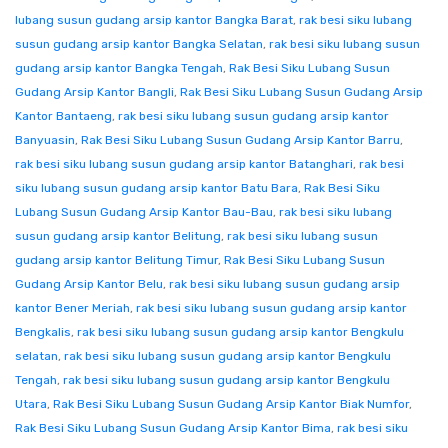
lubang susun gudang arsip kantor Bangka Barat
,
rak besi siku lubang
susun gudang arsip kantor Bangka Selatan
,
rak besi siku lubang susun
gudang arsip kantor Bangka Tengah
,
Rak Besi Siku Lubang Susun
Gudang Arsip Kantor Bangli
,
Rak Besi Siku Lubang Susun Gudang Arsip
Kantor Bantaeng
,
rak besi siku lubang susun gudang arsip kantor
Banyuasin
,
Rak Besi Siku Lubang Susun Gudang Arsip Kantor Barru
,
rak besi siku lubang susun gudang arsip kantor Batanghari
,
rak besi
siku lubang susun gudang arsip kantor Batu Bara
,
Rak Besi Siku
Lubang Susun Gudang Arsip Kantor Bau-Bau
,
rak besi siku lubang
susun gudang arsip kantor Belitung
,
rak besi siku lubang susun
gudang arsip kantor Belitung Timur
,
Rak Besi Siku Lubang Susun
Gudang Arsip Kantor Belu
,
rak besi siku lubang susun gudang arsip
kantor Bener Meriah
,
rak besi siku lubang susun gudang arsip kantor
Bengkalis
,
rak besi siku lubang susun gudang arsip kantor Bengkulu
selatan
,
rak besi siku lubang susun gudang arsip kantor Bengkulu
Tengah
,
rak besi siku lubang susun gudang arsip kantor Bengkulu
Utara
,
Rak Besi Siku Lubang Susun Gudang Arsip Kantor Biak Numfor
,
Rak Besi Siku Lubang Susun Gudang Arsip Kantor Bima
,
rak besi siku