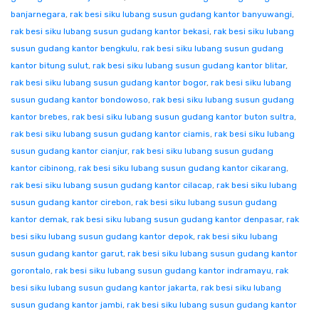
banjarnegara
,
rak besi siku lubang susun gudang kantor banyuwangi
,
rak besi siku lubang susun gudang kantor bekasi
,
rak besi siku lubang
susun gudang kantor bengkulu
,
rak besi siku lubang susun gudang
kantor bitung sulut
,
rak besi siku lubang susun gudang kantor blitar
,
rak besi siku lubang susun gudang kantor bogor
,
rak besi siku lubang
susun gudang kantor bondowoso
,
rak besi siku lubang susun gudang
kantor brebes
,
rak besi siku lubang susun gudang kantor buton sultra
,
rak besi siku lubang susun gudang kantor ciamis
,
rak besi siku lubang
susun gudang kantor cianjur
,
rak besi siku lubang susun gudang
kantor cibinong
,
rak besi siku lubang susun gudang kantor cikarang
,
rak besi siku lubang susun gudang kantor cilacap
,
rak besi siku lubang
susun gudang kantor cirebon
,
rak besi siku lubang susun gudang
kantor demak
,
rak besi siku lubang susun gudang kantor denpasar
,
rak
besi siku lubang susun gudang kantor depok
,
rak besi siku lubang
susun gudang kantor garut
,
rak besi siku lubang susun gudang kantor
gorontalo
,
rak besi siku lubang susun gudang kantor indramayu
,
rak
besi siku lubang susun gudang kantor jakarta
,
rak besi siku lubang
susun gudang kantor jambi
,
rak besi siku lubang susun gudang kantor