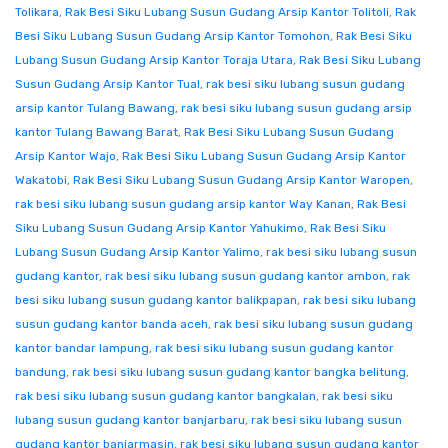
Tolikara
,
Rak Besi Siku Lubang Susun Gudang Arsip Kantor Tolitoli
,
Rak
Besi Siku Lubang Susun Gudang Arsip Kantor Tomohon
,
Rak Besi Siku
Lubang Susun Gudang Arsip Kantor Toraja Utara
,
Rak Besi Siku Lubang
Susun Gudang Arsip Kantor Tual
,
rak besi siku lubang susun gudang
arsip kantor Tulang Bawang
,
rak besi siku lubang susun gudang arsip
kantor Tulang Bawang Barat
,
Rak Besi Siku Lubang Susun Gudang
Arsip Kantor Wajo
,
Rak Besi Siku Lubang Susun Gudang Arsip Kantor
Wakatobi
,
Rak Besi Siku Lubang Susun Gudang Arsip Kantor Waropen
,
rak besi siku lubang susun gudang arsip kantor Way Kanan
,
Rak Besi
Siku Lubang Susun Gudang Arsip Kantor Yahukimo
,
Rak Besi Siku
Lubang Susun Gudang Arsip Kantor Yalimo
,
rak besi siku lubang susun
gudang kantor
,
rak besi siku lubang susun gudang kantor ambon
,
rak
besi siku lubang susun gudang kantor balikpapan
,
rak besi siku lubang
susun gudang kantor banda aceh
,
rak besi siku lubang susun gudang
kantor bandar lampung
,
rak besi siku lubang susun gudang kantor
bandung
,
rak besi siku lubang susun gudang kantor bangka belitung
,
rak besi siku lubang susun gudang kantor bangkalan
,
rak besi siku
lubang susun gudang kantor banjarbaru
,
rak besi siku lubang susun
gudang kantor banjarmasin
,
rak besi siku lubang susun gudang kantor