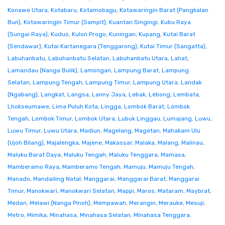
Konawe Utara
,
Kotabaru
,
Kotamobagu
,
Kotawaringin Barat (Pangkalan
Bun)
,
Kotawaringin Timur (Sampit)
,
Kuantan Singingi
,
Kubu Raya
(Sungai Raya)
,
Kudus
,
Kulon Progo
,
Kuningan
,
Kupang
,
Kutai Barat
(Sendawar)
,
Kutai Kartanegara (Tenggarong)
,
Kutai Timur (Sangatta)
,
Labuhanbatu
,
Labuhanbatu Selatan
,
Labuhanbatu Utara
,
Lahat
,
Lamandau (Nanga Bulik)
,
Lamongan
,
Lampung Barat
,
Lampung
Selatan
,
Lampung Tengah
,
Lampung Timur
,
Lampung Utara
,
Landak
(Ngabang)
,
Langkat
,
Langsa
,
Lanny Jaya
,
Lebak
,
Lebong
,
Lembata
,
Lhokseumawe
,
Lima Puluh Kota
,
Lingga
,
Lombok Barat
,
Lombok
Tengah
,
Lombok Timur
,
Lombok Utara
,
Lubuk Linggau
,
Lumajang
,
Luwu
,
Luwu Timur
,
Luwu Utara
,
Madiun
,
Magelang
,
Magetan
,
Mahakam Ulu
(Ujoh Bilang)
,
Majalengka
,
Majene
,
Makassar
,
Malaka
,
Malang
,
Malinau
,
Maluku Barat Daya
,
Maluku Tengah
,
Maluku Tenggara
,
Mamasa
,
Mamberamo Raya
,
Mamberamo Tengah
,
Mamuju
,
Mamuju Tengah
,
Manado
,
Mandailing Natal
,
Manggarai
,
Manggarai Barat
,
Manggarai
Timur
,
Manokwari
,
Manokwari Selatan
,
Mappi
,
Maros
,
Mataram
,
Maybrat
,
Medan
,
Melawi (Nanga Pinoh)
,
Mempawah
,
Merangin
,
Merauke
,
Mesuji
,
Metro
,
Mimika
,
Minahasa
,
Minahasa Selatan
,
Minahasa Tenggara
,