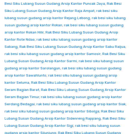
Besi Siku Lubang Susun Gudang Arsip Kantor Puncak Jaya
,
Rak Besi
Siku Lubang Susun Gudang Arsip Kantor Raja Ampat
,
rak besi siku
lubang susun gudang arsip kantor Rejang Lebong
,
rak besi siku lubang
susun gudang arsip kantor Rokan
,
rak besi siku lubang susun gudang
arsip kantor Rokan Hilir
,
Rak Besi Siku Lubang Susun Gudang Arsip
Kantor Rote Ndao
,
rak besi siku lubang susun gudang arsip kantor
Sabang
,
Rak Besi Siku Lubang Susun Gudang Arsip Kantor Sabu Raijua
,
rak besi siku lubang susun gudang arsip kantor Samosir
,
Rak Besi Siku
Lubang Susun Gudang Arsip Kantor Sarmi
,
rak besi siku lubang susun
gudang arsip kantor Sarolangun
,
rak besi siku lubang susun gudang
arsip kantor Sawahlunto
,
rak besi siku lubang susun gudang arsip
kantor Seluma
,
Rak Besi Siku Lubang Susun Gudang Arsip Kantor
Seram Bagian Barat
,
Rak Besi Siku Lubang Susun Gudang Arsip Kantor
Seram Bagian Timur
,
rak besi siku lubang susun gudang arsip kantor
Serdang Bedagai
,
rak besi siku lubang susun gudang arsip kantor Siak
,
rak besi siku lubang susun gudang arsip kantor Sibolga
,
Rak Besi Siku
Lubang Susun Gudang Arsip Kantor Sidenreng Rappang
,
Rak Besi Siku
Lubang Susun Gudang Arsip Kantor Sigi
,
rak besi siku lubang susun
gudang arsip kantor Sijunjung
,
Rak Besi Siku Lubang Susun Gudang