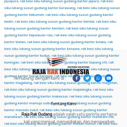
jayapura
,
rak besi siku lubang susun gudang kantor jepara
,
rak besi
siku lubang susun gudang kantor karawang
,
rak besi siku lubang susun
gudang kantor kebumen
,
rak besi siku lubang susun gudang kantor
kediri
,
rak besi siku lubang susun gudang kantor kendal
,
rak besi siku
lubang susun gudang kantor kendari
,
rak besi siku lubang susun
gudang kantor kepulauan riau
,
rak besi siku lubang susun gudang
kantor klaten
,
rak besi siku lubang susun gudang kantor kolaka
,
rak
besi siku lubang susun gudang kantor konawe
,
rak besi siku lubang
susun gudang kantor kudus
,
rak besi siku lubang susun gudang kantor
kuningan
,
rak besi siku lubang susun gudang kantor kupang ntt
,
rak
besi siku lubang susun gudang kantor lebak
,
rak besi siku lubang susun
gudang kantor luwuk banggai
,
rak besi siku lubang susun gudang
Terhubung dengan kami di :
kantor magelang
,
rak besi siku lubang susun gudang kantor magetan
,
rak besi siku lubang susun gudang kantor majalengka
,
rak besi siku
lubang susun gudang kantor makassar
,
rak besi siku lubang susun
gudang kantor mamuju sulbar
,
rak besi siku lubang susun gudang
Tentang Kami
kantor manado sulut
,
rak besi siku lubang susun gudang kantor
Raja Rak Gudang
adalah salah satu perintis pertama
manokwari
,
rak besi siku lubang susun gudang kantor mataram ntb
,
kali yang menjual, menyediakan, dan menawarkan
rak besi siku lubang susun gudang kantor medan sumut
,
rak besi siku