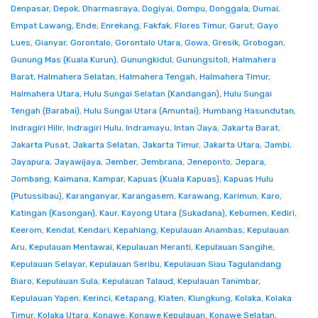
Denpasar
,
Depok
,
Dharmasraya
,
Dogiyai
,
Dompu
,
Donggala
,
Dumai
,
Empat Lawang
,
Ende
,
Enrekang
,
Fakfak
,
Flores Timur
,
Garut
,
Gayo
Lues
,
Gianyar
,
Gorontalo
,
Gorontalo Utara
,
Gowa
,
Gresik
,
Grobogan
,
Gunung Mas (Kuala Kurun)
,
Gunungkidul
,
Gunungsitoli
,
Halmahera
Barat
,
Halmahera Selatan
,
Halmahera Tengah
,
Halmahera Timur
,
Halmahera Utara
,
Hulu Sungai Selatan (Kandangan)
,
Hulu Sungai
Tengah (Barabai)
,
Hulu Sungai Utara (Amuntai)
,
Humbang Hasundutan
,
Indragiri Hilir
,
Indragiri Hulu
,
Indramayu
,
Intan Jaya
,
Jakarta Barat
,
Jakarta Pusat
,
Jakarta Selatan
,
Jakarta Timur
,
Jakarta Utara
,
Jambi
,
Jayapura
,
Jayawijaya
,
Jember
,
Jembrana
,
Jeneponto
,
Jepara
,
Jombang
,
Kaimana
,
Kampar
,
Kapuas (Kuala Kapuas)
,
Kapuas Hulu
(Putussibau)
,
Karanganyar
,
Karangasem
,
Karawang
,
Karimun
,
Karo
,
Katingan (Kasongan)
,
Kaur
,
Kayong Utara (Sukadana)
,
Kebumen
,
Kediri
,
Keerom
,
Kendal
,
Kendari
,
Kepahiang
,
Kepulauan Anambas
,
Kepulauan
Aru
,
Kepulauan Mentawai
,
Kepulauan Meranti
,
Kepulauan Sangihe
,
Kepulauan Selayar
,
Kepulauan Seribu
,
Kepulauan Siau Tagulandang
Biaro
,
Kepulauan Sula
,
Kepulauan Talaud
,
Kepulauan Tanimbar
,
Kepulauan Yapen
,
Kerinci
,
Ketapang
,
Klaten
,
Klungkung
,
Kolaka
,
Kolaka
Timur
,
Kolaka Utara
,
Konawe
,
Konawe Kepulauan
,
Konawe Selatan
,