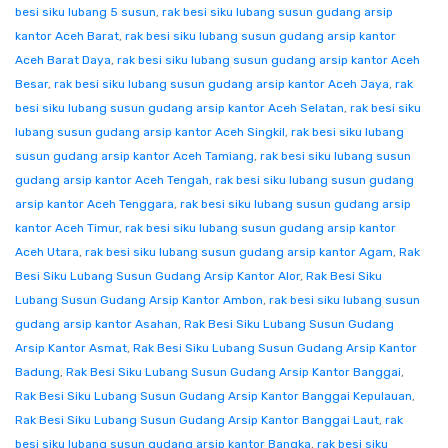
besi siku lubang 5 susun
,
rak besi siku lubang susun gudang arsip
kantor Aceh Barat
,
rak besi siku lubang susun gudang arsip kantor
Aceh Barat Daya
,
rak besi siku lubang susun gudang arsip kantor Aceh
Besar
,
rak besi siku lubang susun gudang arsip kantor Aceh Jaya
,
rak
besi siku lubang susun gudang arsip kantor Aceh Selatan
,
rak besi siku
lubang susun gudang arsip kantor Aceh Singkil
,
rak besi siku lubang
susun gudang arsip kantor Aceh Tamiang
,
rak besi siku lubang susun
gudang arsip kantor Aceh Tengah
,
rak besi siku lubang susun gudang
arsip kantor Aceh Tenggara
,
rak besi siku lubang susun gudang arsip
kantor Aceh Timur
,
rak besi siku lubang susun gudang arsip kantor
Aceh Utara
,
rak besi siku lubang susun gudang arsip kantor Agam
,
Rak
Besi Siku Lubang Susun Gudang Arsip Kantor Alor
,
Rak Besi Siku
Lubang Susun Gudang Arsip Kantor Ambon
,
rak besi siku lubang susun
gudang arsip kantor Asahan
,
Rak Besi Siku Lubang Susun Gudang
Arsip Kantor Asmat
,
Rak Besi Siku Lubang Susun Gudang Arsip Kantor
Badung
,
Rak Besi Siku Lubang Susun Gudang Arsip Kantor Banggai
,
Rak Besi Siku Lubang Susun Gudang Arsip Kantor Banggai Kepulauan
,
Rak Besi Siku Lubang Susun Gudang Arsip Kantor Banggai Laut
,
rak
besi siku lubang susun gudang arsip kantor Bangka
,
rak besi siku