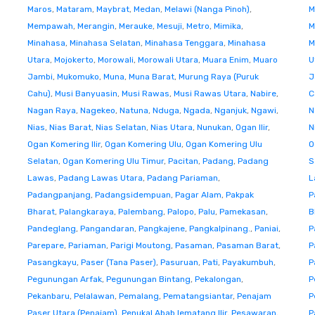
Maros
,
Mataram
,
Maybrat
,
Medan
,
Melawi (Nanga Pinoh)
,
M
Mempawah
,
Merangin
,
Merauke
,
Mesuji
,
Metro
,
Mimika
,
M
Minahasa
,
Minahasa Selatan
,
Minahasa Tenggara
,
Minahasa
M
Utara
,
Mojokerto
,
Morowali
,
Morowali Utara
,
Muara Enim
,
Muaro
U
Jambi
,
Mukomuko
,
Muna
,
Muna Barat
,
Murung Raya (Puruk
J
Cahu)
,
Musi Banyuasin
,
Musi Rawas
,
Musi Rawas Utara
,
Nabire
,
C
Nagan Raya
,
Nagekeo
,
Natuna
,
Nduga
,
Ngada
,
Nganjuk
,
Ngawi
,
N
Nias
,
Nias Barat
,
Nias Selatan
,
Nias Utara
,
Nunukan
,
Ogan Ilir
,
N
Ogan Komering Ilir
,
Ogan Komering Ulu
,
Ogan Komering Ulu
O
Selatan
,
Ogan Komering Ulu Timur
,
Pacitan
,
Padang
,
Padang
S
Lawas
,
Padang Lawas Utara
,
Padang Pariaman
,
L
Padangpanjang
,
Padangsidempuan
,
Pagar Alam
,
Pakpak
P
Bharat
,
Palangkaraya
,
Palembang
,
Palopo
,
Palu
,
Pamekasan
,
B
Pandeglang
,
Pangandaran
,
Pangkajene
,
Pangkalpinang.
,
Paniai
,
P
Parepare
,
Pariaman
,
Parigi Moutong
,
Pasaman
,
Pasaman Barat
,
P
Pasangkayu
,
Paser (Tana Paser)
,
Pasuruan
,
Pati
,
Payakumbuh
,
P
Pegunungan Arfak
,
Pegunungan Bintang
,
Pekalongan
,
P
Pekanbaru
,
Pelalawan
,
Pemalang
,
Pematangsiantar
,
Penajam
P
Paser Utara (Penajam)
,
Penukal Abab lematang Ilir
,
Pesawaran
,
P