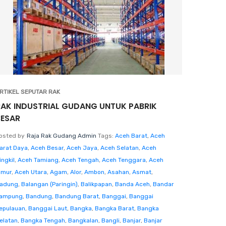
RTIKEL SEPUTAR RAK
RAK INDUSTRIAL GUDANG UNTUK PABRIK
BESAR
osted by
Raja Rak Gudang Admin
Tags:
Aceh Barat
,
Aceh
arat Daya
,
Aceh Besar
,
Aceh Jaya
,
Aceh Selatan
,
Aceh
ingkil
,
Aceh Tamiang
,
Aceh Tengah
,
Aceh Tenggara
,
Aceh
imur
,
Aceh Utara
,
Agam
,
Alor
,
Ambon
,
Asahan
,
Asmat
,
adung
,
Balangan (Paringin)
,
Balikpapan
,
Banda Aceh
,
Bandar
ampung
,
Bandung
,
Bandung Barat
,
Banggai
,
Banggai
epulauan
,
Banggai Laut
,
Bangka
,
Bangka Barat
,
Bangka
elatan
,
Bangka Tengah
,
Bangkalan
,
Bangli
,
Banjar
,
Banjar