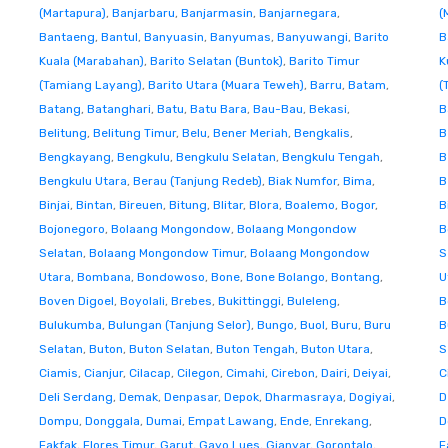
(Martapura)
,
Banjarbaru
,
Banjarmasin
,
Banjarnegara
,
(
Bantaeng
,
Bantul
,
Banyuasin
,
Banyumas
,
Banyuwangi
,
Barito
B
Kuala (Marabahan)
,
Barito Selatan (Buntok)
,
Barito Timur
K
(Tamiang Layang)
,
Barito Utara (Muara Teweh)
,
Barru
,
Batam
,
(
Batang
,
Batanghari
,
Batu
,
Batu Bara
,
Bau-Bau
,
Bekasi
,
B
Belitung
,
Belitung Timur
,
Belu
,
Bener Meriah
,
Bengkalis
,
B
Bengkayang
,
Bengkulu
,
Bengkulu Selatan
,
Bengkulu Tengah
,
B
Bengkulu Utara
,
Berau (Tanjung Redeb)
,
Biak Numfor
,
Bima
,
B
Binjai
,
Bintan
,
Bireuen
,
Bitung
,
Blitar
,
Blora
,
Boalemo
,
Bogor
,
B
Bojonegoro
,
Bolaang Mongondow
,
Bolaang Mongondow
B
Selatan
,
Bolaang Mongondow Timur
,
Bolaang Mongondow
S
Utara
,
Bombana
,
Bondowoso
,
Bone
,
Bone Bolango
,
Bontang
,
U
Boven Digoel
,
Boyolali
,
Brebes
,
Bukittinggi
,
Buleleng
,
B
Bulukumba
,
Bulungan (Tanjung Selor)
,
Bungo
,
Buol
,
Buru
,
Buru
B
Selatan
,
Buton
,
Buton Selatan
,
Buton Tengah
,
Buton Utara
,
S
Ciamis
,
Cianjur
,
Cilacap
,
Cilegon
,
Cimahi
,
Cirebon
,
Dairi
,
Deiyai
,
C
Deli Serdang
,
Demak
,
Denpasar
,
Depok
,
Dharmasraya
,
Dogiyai
,
D
Dompu
,
Donggala
,
Dumai
,
Empat Lawang
,
Ende
,
Enrekang
,
D
Fakfak
,
Flores Timur
,
Garut
,
Gayo Lues
,
Gianyar
,
Gorontalo
,
F