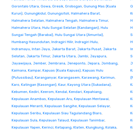
Gorontalo Utara
,
Gowa
,
Gresik
,
Grobogan
,
Gunung Mas (Kuala
G
Kurun)
,
Gunungkidul
,
Gunungsitoli
,
Halmahera Barat
,
K
Halmahera Selatan
,
Halmahera Tengah
,
Halmahera Timur
,
H
Halmahera Utara
,
Hulu Sungai Selatan (Kandangan)
,
Hulu
H
Sungai Tengah (Barabai)
,
Hulu Sungai Utara (Amuntai)
,
S
Humbang Hasundutan
,
Indragiri Hilir
,
Indragiri Hulu
,
H
Indramayu
,
Intan Jaya
,
Jakarta Barat
,
Jakarta Pusat
,
Jakarta
I
Selatan
,
Jakarta Timur
,
Jakarta Utara
,
Jambi
,
Jayapura
,
S
Jayawijaya
,
Jember
,
Jembrana
,
Jeneponto
,
Jepara
,
Jombang
,
J
Kaimana
,
Kampar
,
Kapuas (Kuala Kapuas)
,
Kapuas Hulu
K
(Putussibau)
,
Karanganyar
,
Karangasem
,
Karawang
,
Karimun
,
(
Karo
,
Katingan (Kasongan)
,
Kaur
,
Kayong Utara (Sukadana)
,
K
Kebumen
,
Kediri
,
Keerom
,
Kendal
,
Kendari
,
Kepahiang
,
K
Kepulauan Anambas
,
Kepulauan Aru
,
Kepulauan Mentawai
,
K
Kepulauan Meranti
,
Kepulauan Sangihe
,
Kepulauan Selayar
,
K
Kepulauan Seribu
,
Kepulauan Siau Tagulandang Biaro
,
K
Kepulauan Sula
,
Kepulauan Talaud
,
Kepulauan Tanimbar
,
K
Kepulauan Yapen
,
Kerinci
,
Ketapang
,
Klaten
,
Klungkung
,
Kolaka
,
K