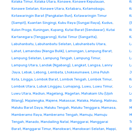
Kolaka Timur
,
Kolaka Utara
,
Konawe
,
Konawe Kepulauan
,
K
Konawe Selatan
,
Konawe Utara
,
Kotabaru
,
Kotamobagu
,
K
Kotawaringin Barat (Pangkalan Bun)
,
Kotawaringin Timur
K
(Sampit)
,
Kuantan Singingi
,
Kubu Raya (Sungai Raya)
,
Kudus
,
(
Kulon Progo
,
Kuningan
,
Kupang
,
Kutai Barat (Sendawar)
,
Kutai
K
Kartanegara (Tenggarong)
,
Kutai Timur (Sangatta)
,
K
Labuhanbatu
,
Labuhanbatu Selatan
,
Labuhanbatu Utara
,
L
Lahat
,
Lamandau (Nanga Bulik)
,
Lamongan
,
Lampung Barat
,
L
Lampung Selatan
,
Lampung Tengah
,
Lampung Timur
,
L
Lampung Utara
,
Landak (Ngabang)
,
Langkat
,
Langsa
,
Lanny
L
Jaya
,
Lebak
,
Lebong
,
Lembata
,
Lhokseumawe
,
Lima Puluh
J
Kota
,
Lingga
,
Lombok Barat
,
Lombok Tengah
,
Lombok Timur
,
K
Lombok Utara
,
Lubuk Linggau
,
Lumajang
,
Luwu
,
Luwu Timur
,
L
Luwu Utara
,
Madiun
,
Magelang
,
Magetan
,
Mahakam Ulu (Ujoh
L
Bilang)
,
Majalengka
,
Majene
,
Makassar
,
Malaka
,
Malang
,
Malinau
,
B
Maluku Barat Daya
,
Maluku Tengah
,
Maluku Tenggara
,
Mamasa
,
M
Mamberamo Raya
,
Mamberamo Tengah
,
Mamuju
,
Mamuju
M
Tengah
,
Manado
,
Mandailing Natal
,
Manggarai
,
Manggarai
T
Barat
,
Manggarai Timur
,
Manokwari
,
Manokwari Selatan
,
Mappi
,
B