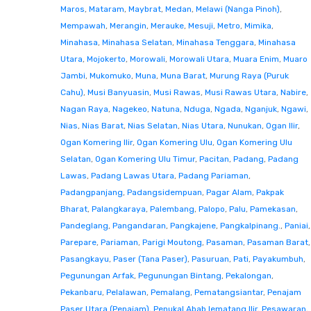
Maros
,
Mataram
,
Maybrat
,
Medan
,
Melawi (Nanga Pinoh)
,
Mempawah
,
Merangin
,
Merauke
,
Mesuji
,
Metro
,
Mimika
,
Minahasa
,
Minahasa Selatan
,
Minahasa Tenggara
,
Minahasa
Utara
,
Mojokerto
,
Morowali
,
Morowali Utara
,
Muara Enim
,
Muaro
Jambi
,
Mukomuko
,
Muna
,
Muna Barat
,
Murung Raya (Puruk
Cahu)
,
Musi Banyuasin
,
Musi Rawas
,
Musi Rawas Utara
,
Nabire
,
Nagan Raya
,
Nagekeo
,
Natuna
,
Nduga
,
Ngada
,
Nganjuk
,
Ngawi
,
Nias
,
Nias Barat
,
Nias Selatan
,
Nias Utara
,
Nunukan
,
Ogan Ilir
,
Ogan Komering Ilir
,
Ogan Komering Ulu
,
Ogan Komering Ulu
Selatan
,
Ogan Komering Ulu Timur
,
Pacitan
,
Padang
,
Padang
Lawas
,
Padang Lawas Utara
,
Padang Pariaman
,
Padangpanjang
,
Padangsidempuan
,
Pagar Alam
,
Pakpak
Bharat
,
Palangkaraya
,
Palembang
,
Palopo
,
Palu
,
Pamekasan
,
Pandeglang
,
Pangandaran
,
Pangkajene
,
Pangkalpinang.
,
Paniai
,
Parepare
,
Pariaman
,
Parigi Moutong
,
Pasaman
,
Pasaman Barat
,
Pasangkayu
,
Paser (Tana Paser)
,
Pasuruan
,
Pati
,
Payakumbuh
,
Pegunungan Arfak
,
Pegunungan Bintang
,
Pekalongan
,
Pekanbaru
,
Pelalawan
,
Pemalang
,
Pematangsiantar
,
Penajam
Paser Utara (Penajam)
,
Penukal Abab lematang Ilir
,
Pesawaran
,