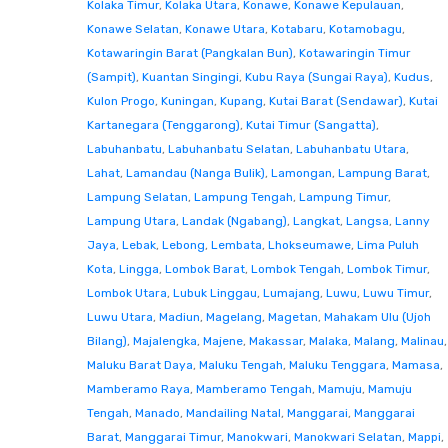
Kolaka Timur
,
Kolaka Utara
,
Konawe
,
Konawe Kepulauan
,
Konawe Selatan
,
Konawe Utara
,
Kotabaru
,
Kotamobagu
,
Kotawaringin Barat (Pangkalan Bun)
,
Kotawaringin Timur
(Sampit)
,
Kuantan Singingi
,
Kubu Raya (Sungai Raya)
,
Kudus
,
Kulon Progo
,
Kuningan
,
Kupang
,
Kutai Barat (Sendawar)
,
Kutai
Kartanegara (Tenggarong)
,
Kutai Timur (Sangatta)
,
Labuhanbatu
,
Labuhanbatu Selatan
,
Labuhanbatu Utara
,
Lahat
,
Lamandau (Nanga Bulik)
,
Lamongan
,
Lampung Barat
,
Lampung Selatan
,
Lampung Tengah
,
Lampung Timur
,
Lampung Utara
,
Landak (Ngabang)
,
Langkat
,
Langsa
,
Lanny
Jaya
,
Lebak
,
Lebong
,
Lembata
,
Lhokseumawe
,
Lima Puluh
Kota
,
Lingga
,
Lombok Barat
,
Lombok Tengah
,
Lombok Timur
,
Lombok Utara
,
Lubuk Linggau
,
Lumajang
,
Luwu
,
Luwu Timur
,
Luwu Utara
,
Madiun
,
Magelang
,
Magetan
,
Mahakam Ulu (Ujoh
Bilang)
,
Majalengka
,
Majene
,
Makassar
,
Malaka
,
Malang
,
Malinau
,
Maluku Barat Daya
,
Maluku Tengah
,
Maluku Tenggara
,
Mamasa
,
Mamberamo Raya
,
Mamberamo Tengah
,
Mamuju
,
Mamuju
Tengah
,
Manado
,
Mandailing Natal
,
Manggarai
,
Manggarai
Barat
,
Manggarai Timur
,
Manokwari
,
Manokwari Selatan
,
Mappi
,