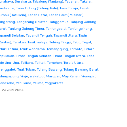
urabaya
,
Surakarta
,
Tabalong (Tanjung)
,
Tabanan
,
Takalar
,
ambrauw
,
Tana Tidung (Tideng Pale)
,
Tana Toraja
,
Tanah
umbu (Batulicin)
,
Tanah Datar
,
Tanah Laut (Pelaihari)
,
angerang
,
Tangerang Selatan
,
Tanggamus
,
Tanjung Jabung
arat
,
Tanjung Jabung Timur
,
Tanjungbalai
,
Tanjungpinang
,
apanuli Selatan
,
Tapanuli Tengah
,
Tapanuli Utara
,
Tapin
Rantau)
,
Tarakan
,
Tasikmalaya
,
Tebing Tinggi
,
Tebo
,
Tegal
,
eluk Bintuni
,
Teluk Wondama
,
Temanggung
,
Ternate
,
Tidore
epulauan
,
Timor Tengah Selatan
,
Timor Tengah Utara
,
Toba
,
ojo Una-Una
,
Tolikara
,
Tolitoli
,
Tomohon
,
Toraja Utara
,
renggalek
,
Tual
,
Tuban
,
Tulang Bawang
,
Tulang Bawang Barat
,
ulungagung
,
Wajo
,
Wakatobi
,
Waropen
,
Way Kanan
,
Wonogiri
,
onosobo
,
Yahukimo
,
Yalimo
,
Yogyakarta
23 Juni 2024