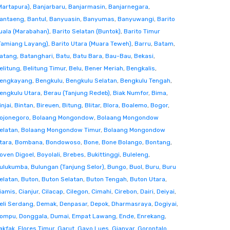
Martapura)
,
Banjarbaru
,
Banjarmasin
,
Banjarnegara
,
antaeng
,
Bantul
,
Banyuasin
,
Banyumas
,
Banyuwangi
,
Barito
uala (Marabahan)
,
Barito Selatan (Buntok)
,
Barito Timur
Tamiang Layang)
,
Barito Utara (Muara Teweh)
,
Barru
,
Batam
,
atang
,
Batanghari
,
Batu
,
Batu Bara
,
Bau-Bau
,
Bekasi
,
elitung
,
Belitung Timur
,
Belu
,
Bener Meriah
,
Bengkalis
,
engkayang
,
Bengkulu
,
Bengkulu Selatan
,
Bengkulu Tengah
,
engkulu Utara
,
Berau (Tanjung Redeb)
,
Biak Numfor
,
Bima
,
injai
,
Bintan
,
Bireuen
,
Bitung
,
Blitar
,
Blora
,
Boalemo
,
Bogor
,
ojonegoro
,
Bolaang Mongondow
,
Bolaang Mongondow
elatan
,
Bolaang Mongondow Timur
,
Bolaang Mongondow
tara
,
Bombana
,
Bondowoso
,
Bone
,
Bone Bolango
,
Bontang
,
oven Digoel
,
Boyolali
,
Brebes
,
Bukittinggi
,
Buleleng
,
ulukumba
,
Bulungan (Tanjung Selor)
,
Bungo
,
Buol
,
Buru
,
Buru
elatan
,
Buton
,
Buton Selatan
,
Buton Tengah
,
Buton Utara
,
iamis
,
Cianjur
,
Cilacap
,
Cilegon
,
Cimahi
,
Cirebon
,
Dairi
,
Deiyai
,
eli Serdang
,
Demak
,
Denpasar
,
Depok
,
Dharmasraya
,
Dogiyai
,
ompu
,
Donggala
,
Dumai
,
Empat Lawang
,
Ende
,
Enrekang
,
akfak
,
Flores Timur
,
Garut
,
Gayo Lues
,
Gianyar
,
Gorontalo
,