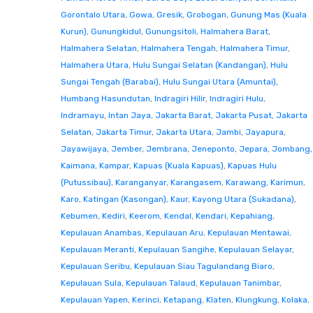
Gorontalo Utara
,
Gowa
,
Gresik
,
Grobogan
,
Gunung Mas (Kuala
Kurun)
,
Gunungkidul
,
Gunungsitoli
,
Halmahera Barat
,
Halmahera Selatan
,
Halmahera Tengah
,
Halmahera Timur
,
Halmahera Utara
,
Hulu Sungai Selatan (Kandangan)
,
Hulu
Sungai Tengah (Barabai)
,
Hulu Sungai Utara (Amuntai)
,
Humbang Hasundutan
,
Indragiri Hilir
,
Indragiri Hulu
,
Indramayu
,
Intan Jaya
,
Jakarta Barat
,
Jakarta Pusat
,
Jakarta
Selatan
,
Jakarta Timur
,
Jakarta Utara
,
Jambi
,
Jayapura
,
Jayawijaya
,
Jember
,
Jembrana
,
Jeneponto
,
Jepara
,
Jombang
,
Kaimana
,
Kampar
,
Kapuas (Kuala Kapuas)
,
Kapuas Hulu
(Putussibau)
,
Karanganyar
,
Karangasem
,
Karawang
,
Karimun
,
Karo
,
Katingan (Kasongan)
,
Kaur
,
Kayong Utara (Sukadana)
,
Kebumen
,
Kediri
,
Keerom
,
Kendal
,
Kendari
,
Kepahiang
,
Kepulauan Anambas
,
Kepulauan Aru
,
Kepulauan Mentawai
,
Kepulauan Meranti
,
Kepulauan Sangihe
,
Kepulauan Selayar
,
Kepulauan Seribu
,
Kepulauan Siau Tagulandang Biaro
,
Kepulauan Sula
,
Kepulauan Talaud
,
Kepulauan Tanimbar
,
Kepulauan Yapen
,
Kerinci
,
Ketapang
,
Klaten
,
Klungkung
,
Kolaka
,