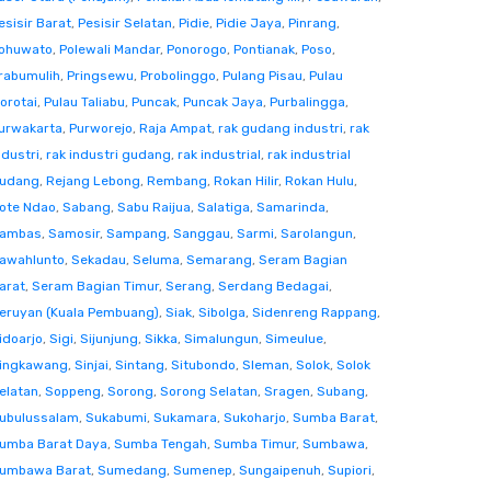
esisir Barat
,
Pesisir Selatan
,
Pidie
,
Pidie Jaya
,
Pinrang
,
ohuwato
,
Polewali Mandar
,
Ponorogo
,
Pontianak
,
Poso
,
rabumulih
,
Pringsewu
,
Probolinggo
,
Pulang Pisau
,
Pulau
orotai
,
Pulau Taliabu
,
Puncak
,
Puncak Jaya
,
Purbalingga
,
urwakarta
,
Purworejo
,
Raja Ampat
,
rak gudang industri
,
rak
ndustri
,
rak industri gudang
,
rak industrial
,
rak industrial
udang
,
Rejang Lebong
,
Rembang
,
Rokan Hilir
,
Rokan Hulu
,
ote Ndao
,
Sabang
,
Sabu Raijua
,
Salatiga
,
Samarinda
,
ambas
,
Samosir
,
Sampang
,
Sanggau
,
Sarmi
,
Sarolangun
,
awahlunto
,
Sekadau
,
Seluma
,
Semarang
,
Seram Bagian
arat
,
Seram Bagian Timur
,
Serang
,
Serdang Bedagai
,
eruyan (Kuala Pembuang)
,
Siak
,
Sibolga
,
Sidenreng Rappang
,
idoarjo
,
Sigi
,
Sijunjung
,
Sikka
,
Simalungun
,
Simeulue
,
ingkawang
,
Sinjai
,
Sintang
,
Situbondo
,
Sleman
,
Solok
,
Solok
elatan
,
Soppeng
,
Sorong
,
Sorong Selatan
,
Sragen
,
Subang
,
ubulussalam
,
Sukabumi
,
Sukamara
,
Sukoharjo
,
Sumba Barat
,
umba Barat Daya
,
Sumba Tengah
,
Sumba Timur
,
Sumbawa
,
umbawa Barat
,
Sumedang
,
Sumenep
,
Sungaipenuh
,
Supiori
,