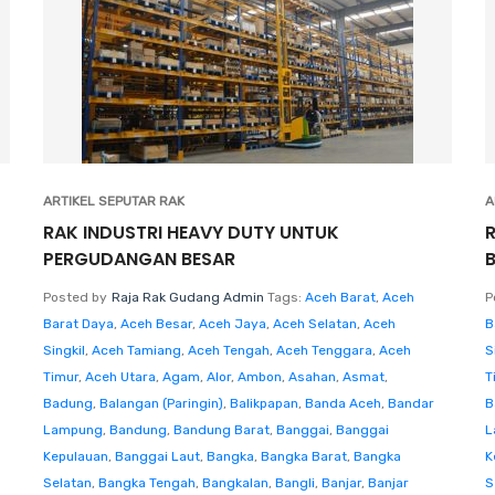
ARTIKEL SEPUTAR RAK
A
RAK INDUSTRI HEAVY DUTY UNTUK
PERGUDANGAN BESAR
Posted by
Raja Rak Gudang Admin
Tags:
Aceh Barat
,
Aceh
P
Barat Daya
,
Aceh Besar
,
Aceh Jaya
,
Aceh Selatan
,
Aceh
B
Singkil
,
Aceh Tamiang
,
Aceh Tengah
,
Aceh Tenggara
,
Aceh
S
Timur
,
Aceh Utara
,
Agam
,
Alor
,
Ambon
,
Asahan
,
Asmat
,
T
Badung
,
Balangan (Paringin)
,
Balikpapan
,
Banda Aceh
,
Bandar
B
Lampung
,
Bandung
,
Bandung Barat
,
Banggai
,
Banggai
L
Kepulauan
,
Banggai Laut
,
Bangka
,
Bangka Barat
,
Bangka
K
Selatan
,
Bangka Tengah
,
Bangkalan
,
Bangli
,
Banjar
,
Banjar
S