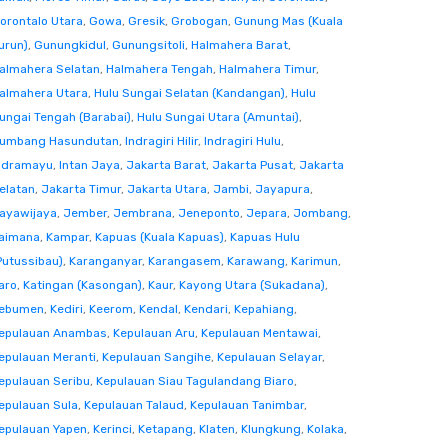
orontalo Utara
,
Gowa
,
Gresik
,
Grobogan
,
Gunung Mas (Kuala
urun)
,
Gunungkidul
,
Gunungsitoli
,
Halmahera Barat
,
almahera Selatan
,
Halmahera Tengah
,
Halmahera Timur
,
almahera Utara
,
Hulu Sungai Selatan (Kandangan)
,
Hulu
ungai Tengah (Barabai)
,
Hulu Sungai Utara (Amuntai)
,
umbang Hasundutan
,
Indragiri Hilir
,
Indragiri Hulu
,
ndramayu
,
Intan Jaya
,
Jakarta Barat
,
Jakarta Pusat
,
Jakarta
elatan
,
Jakarta Timur
,
Jakarta Utara
,
Jambi
,
Jayapura
,
ayawijaya
,
Jember
,
Jembrana
,
Jeneponto
,
Jepara
,
Jombang
,
aimana
,
Kampar
,
Kapuas (Kuala Kapuas)
,
Kapuas Hulu
Putussibau)
,
Karanganyar
,
Karangasem
,
Karawang
,
Karimun
,
aro
,
Katingan (Kasongan)
,
Kaur
,
Kayong Utara (Sukadana)
,
ebumen
,
Kediri
,
Keerom
,
Kendal
,
Kendari
,
Kepahiang
,
epulauan Anambas
,
Kepulauan Aru
,
Kepulauan Mentawai
,
epulauan Meranti
,
Kepulauan Sangihe
,
Kepulauan Selayar
,
epulauan Seribu
,
Kepulauan Siau Tagulandang Biaro
,
epulauan Sula
,
Kepulauan Talaud
,
Kepulauan Tanimbar
,
epulauan Yapen
,
Kerinci
,
Ketapang
,
Klaten
,
Klungkung
,
Kolaka
,