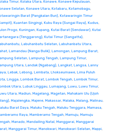
olaka Timur
,
Kolaka Utara
,
Konawe
,
Konawe Kepulauan
,
onawe Selatan
,
Konawe Utara
,
Kotabaru
,
Kotamobagu
,
otawaringin Barat (Pangkalan Bun)
,
Kotawaringin Timur
Sampit)
,
Kuantan Singingi
,
Kubu Raya (Sungai Raya)
,
Kudus
,
ulon Progo
,
Kuningan
,
Kupang
,
Kutai Barat (Sendawar)
,
Kutai
artanegara (Tenggarong)
,
Kutai Timur (Sangatta)
,
abuhanbatu
,
Labuhanbatu Selatan
,
Labuhanbatu Utara
,
ahat
,
Lamandau (Nanga Bulik)
,
Lamongan
,
Lampung Barat
,
ampung Selatan
,
Lampung Tengah
,
Lampung Timur
,
ampung Utara
,
Landak (Ngabang)
,
Langkat
,
Langsa
,
Lanny
aya
,
Lebak
,
Lebong
,
Lembata
,
Lhokseumawe
,
Lima Puluh
ota
,
Lingga
,
Lombok Barat
,
Lombok Tengah
,
Lombok Timur
,
ombok Utara
,
Lubuk Linggau
,
Lumajang
,
Luwu
,
Luwu Timur
,
uwu Utara
,
Madiun
,
Magelang
,
Magetan
,
Mahakam Ulu (Ujoh
ilang)
,
Majalengka
,
Majene
,
Makassar
,
Malaka
,
Malang
,
Malinau
,
aluku Barat Daya
,
Maluku Tengah
,
Maluku Tenggara
,
Mamasa
,
amberamo Raya
,
Mamberamo Tengah
,
Mamuju
,
Mamuju
engah
,
Manado
,
Mandailing Natal
,
Manggarai
,
Manggarai
arat
,
Manggarai Timur
,
Manokwari
,
Manokwari Selatan
,
Mappi
,