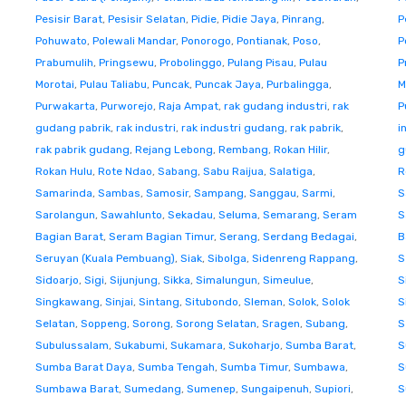
Pesisir Barat
,
Pesisir Selatan
,
Pidie
,
Pidie Jaya
,
Pinrang
,
P
Pohuwato
,
Polewali Mandar
,
Ponorogo
,
Pontianak
,
Poso
,
P
Prabumulih
,
Pringsewu
,
Probolinggo
,
Pulang Pisau
,
Pulau
P
Morotai
,
Pulau Taliabu
,
Puncak
,
Puncak Jaya
,
Purbalingga
,
M
Purwakarta
,
Purworejo
,
Raja Ampat
,
rak gudang industri
,
rak
P
gudang pabrik
,
rak industri
,
rak industri gudang
,
rak pabrik
,
i
rak pabrik gudang
,
Rejang Lebong
,
Rembang
,
Rokan Hilir
,
g
Rokan Hulu
,
Rote Ndao
,
Sabang
,
Sabu Raijua
,
Salatiga
,
R
Samarinda
,
Sambas
,
Samosir
,
Sampang
,
Sanggau
,
Sarmi
,
S
Sarolangun
,
Sawahlunto
,
Sekadau
,
Seluma
,
Semarang
,
Seram
S
Bagian Barat
,
Seram Bagian Timur
,
Serang
,
Serdang Bedagai
,
B
Seruyan (Kuala Pembuang)
,
Siak
,
Sibolga
,
Sidenreng Rappang
,
S
Sidoarjo
,
Sigi
,
Sijunjung
,
Sikka
,
Simalungun
,
Simeulue
,
S
Singkawang
,
Sinjai
,
Sintang
,
Situbondo
,
Sleman
,
Solok
,
Solok
S
Selatan
,
Soppeng
,
Sorong
,
Sorong Selatan
,
Sragen
,
Subang
,
S
Subulussalam
,
Sukabumi
,
Sukamara
,
Sukoharjo
,
Sumba Barat
,
S
Sumba Barat Daya
,
Sumba Tengah
,
Sumba Timur
,
Sumbawa
,
S
Sumbawa Barat
,
Sumedang
,
Sumenep
,
Sungaipenuh
,
Supiori
,
S