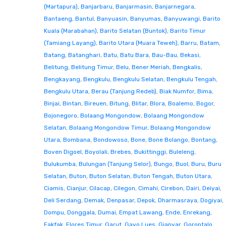
(Martapura)
,
Banjarbaru
,
Banjarmasin
,
Banjarnegara
,
Bantaeng
,
Bantul
,
Banyuasin
,
Banyumas
,
Banyuwangi
,
Barito
Kuala (Marabahan)
,
Barito Selatan (Buntok)
,
Barito Timur
(Tamiang Layang)
,
Barito Utara (Muara Teweh)
,
Barru
,
Batam
,
Batang
,
Batanghari
,
Batu
,
Batu Bara
,
Bau-Bau
,
Bekasi
,
Belitung
,
Belitung Timur
,
Belu
,
Bener Meriah
,
Bengkalis
,
Bengkayang
,
Bengkulu
,
Bengkulu Selatan
,
Bengkulu Tengah
,
Bengkulu Utara
,
Berau (Tanjung Redeb)
,
Biak Numfor
,
Bima
,
Binjai
,
Bintan
,
Bireuen
,
Bitung
,
Blitar
,
Blora
,
Boalemo
,
Bogor
,
Bojonegoro
,
Bolaang Mongondow
,
Bolaang Mongondow
Selatan
,
Bolaang Mongondow Timur
,
Bolaang Mongondow
Utara
,
Bombana
,
Bondowoso
,
Bone
,
Bone Bolango
,
Bontang
,
Boven Digoel
,
Boyolali
,
Brebes
,
Bukittinggi
,
Buleleng
,
Bulukumba
,
Bulungan (Tanjung Selor)
,
Bungo
,
Buol
,
Buru
,
Buru
Selatan
,
Buton
,
Buton Selatan
,
Buton Tengah
,
Buton Utara
,
Ciamis
,
Cianjur
,
Cilacap
,
Cilegon
,
Cimahi
,
Cirebon
,
Dairi
,
Deiyai
,
Deli Serdang
,
Demak
,
Denpasar
,
Depok
,
Dharmasraya
,
Dogiyai
,
Dompu
,
Donggala
,
Dumai
,
Empat Lawang
,
Ende
,
Enrekang
,
Fakfak
,
Flores Timur
,
Garut
,
Gayo Lues
,
Gianyar
,
Gorontalo
,