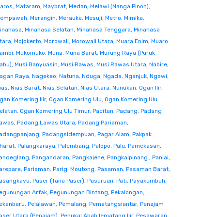
aros
,
Mataram
,
Maybrat
,
Medan
,
Melawi (Nanga Pinoh)
,
empawah
,
Merangin
,
Merauke
,
Mesuji
,
Metro
,
Mimika
,
inahasa
,
Minahasa Selatan
,
Minahasa Tenggara
,
Minahasa
tara
,
Mojokerto
,
Morowali
,
Morowali Utara
,
Muara Enim
,
Muaro
ambi
,
Mukomuko
,
Muna
,
Muna Barat
,
Murung Raya (Puruk
ahu)
,
Musi Banyuasin
,
Musi Rawas
,
Musi Rawas Utara
,
Nabire
,
agan Raya
,
Nagekeo
,
Natuna
,
Nduga
,
Ngada
,
Nganjuk
,
Ngawi
,
ias
,
Nias Barat
,
Nias Selatan
,
Nias Utara
,
Nunukan
,
Ogan Ilir
,
gan Komering Ilir
,
Ogan Komering Ulu
,
Ogan Komering Ulu
elatan
,
Ogan Komering Ulu Timur
,
Pacitan
,
Padang
,
Padang
awas
,
Padang Lawas Utara
,
Padang Pariaman
,
adangpanjang
,
Padangsidempuan
,
Pagar Alam
,
Pakpak
harat
,
Palangkaraya
,
Palembang
,
Palopo
,
Palu
,
Pamekasan
,
andeglang
,
Pangandaran
,
Pangkajene
,
Pangkalpinang.
,
Paniai
,
arepare
,
Pariaman
,
Parigi Moutong
,
Pasaman
,
Pasaman Barat
,
asangkayu
,
Paser (Tana Paser)
,
Pasuruan
,
Pati
,
Payakumbuh
,
egunungan Arfak
,
Pegunungan Bintang
,
Pekalongan
,
ekanbaru
,
Pelalawan
,
Pemalang
,
Pematangsiantar
,
Penajam
aser Utara (Penajam)
,
Penukal Abab lematang Ilir
,
Pesawaran
,