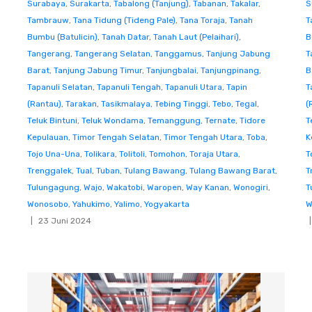
Surabaya
,
Surakarta
,
Tabalong (Tanjung)
,
Tabanan
,
Takalar
,
S
Tambrauw
,
Tana Tidung (Tideng Pale)
,
Tana Toraja
,
Tanah
T
Bumbu (Batulicin)
,
Tanah Datar
,
Tanah Laut (Pelaihari)
,
B
Tangerang
,
Tangerang Selatan
,
Tanggamus
,
Tanjung Jabung
T
Barat
,
Tanjung Jabung Timur
,
Tanjungbalai
,
Tanjungpinang
,
B
Tapanuli Selatan
,
Tapanuli Tengah
,
Tapanuli Utara
,
Tapin
T
(Rantau)
,
Tarakan
,
Tasikmalaya
,
Tebing Tinggi
,
Tebo
,
Tegal
,
(
Teluk Bintuni
,
Teluk Wondama
,
Temanggung
,
Ternate
,
Tidore
T
Kepulauan
,
Timor Tengah Selatan
,
Timor Tengah Utara
,
Toba
,
K
Tojo Una-Una
,
Tolikara
,
Tolitoli
,
Tomohon
,
Toraja Utara
,
T
Trenggalek
,
Tual
,
Tuban
,
Tulang Bawang
,
Tulang Bawang Barat
,
T
Tulungagung
,
Wajo
,
Wakatobi
,
Waropen
,
Way Kanan
,
Wonogiri
,
T
Wonosobo
,
Yahukimo
,
Yalimo
,
Yogyakarta
W
23 Juni 2024