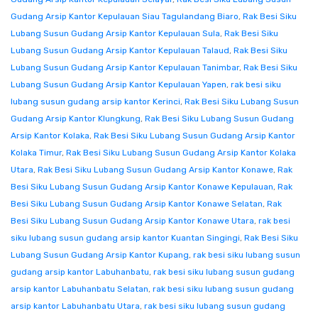
Gudang Arsip Kantor Kepulauan Siau Tagulandang Biaro
,
Rak Besi Siku
Lubang Susun Gudang Arsip Kantor Kepulauan Sula
,
Rak Besi Siku
Lubang Susun Gudang Arsip Kantor Kepulauan Talaud
,
Rak Besi Siku
Lubang Susun Gudang Arsip Kantor Kepulauan Tanimbar
,
Rak Besi Siku
Lubang Susun Gudang Arsip Kantor Kepulauan Yapen
,
rak besi siku
lubang susun gudang arsip kantor Kerinci
,
Rak Besi Siku Lubang Susun
Gudang Arsip Kantor Klungkung
,
Rak Besi Siku Lubang Susun Gudang
Arsip Kantor Kolaka
,
Rak Besi Siku Lubang Susun Gudang Arsip Kantor
Kolaka Timur
,
Rak Besi Siku Lubang Susun Gudang Arsip Kantor Kolaka
Utara
,
Rak Besi Siku Lubang Susun Gudang Arsip Kantor Konawe
,
Rak
Besi Siku Lubang Susun Gudang Arsip Kantor Konawe Kepulauan
,
Rak
Besi Siku Lubang Susun Gudang Arsip Kantor Konawe Selatan
,
Rak
Besi Siku Lubang Susun Gudang Arsip Kantor Konawe Utara
,
rak besi
siku lubang susun gudang arsip kantor Kuantan Singingi
,
Rak Besi Siku
Lubang Susun Gudang Arsip Kantor Kupang
,
rak besi siku lubang susun
gudang arsip kantor Labuhanbatu
,
rak besi siku lubang susun gudang
arsip kantor Labuhanbatu Selatan
,
rak besi siku lubang susun gudang
arsip kantor Labuhanbatu Utara
,
rak besi siku lubang susun gudang