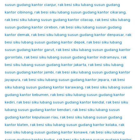
susun gudang kantor cianjur
,
rak besi siku lubang susun gudang
kantor cibinong
,
rak besi siku lubang susun gudang kantor cikarang
,
rak besi siku lubang susun gudang kantor cilacap
,
rak besi siku lubang
susun gudang kantor cirebon
,
rak besi siku lubang susun gudang
kantor demak
,
rak besi siku lubang susun gudang kantor denpasar
,
rak
besi siku lubang susun gudang kantor depok
,
rak besi siku lubang
susun gudang kantor garut
,
rak besi siku lubang susun gudang kantor
gorontalo
,
rak besi siku lubang susun gudang kantor indramayu
,
rak
besi siku lubang susun gudang kantor jakarta
,
rak besi siku lubang
susun gudang kantor jambi
,
rak besi siku lubang susun gudang kantor
jayapura
,
rak besi siku lubang susun gudang kantor jepara
,
rak besi
siku lubang susun gudang kantor karawang
,
rak besi siku lubang susun
gudang kantor kebumen
,
rak besi siku lubang susun gudang kantor
kediri
,
rak besi siku lubang susun gudang kantor kendal
,
rak besi siku
lubang susun gudang kantor kendari
,
rak besi siku lubang susun
gudang kantor kepulauan riau
,
rak besi siku lubang susun gudang
kantor klaten
,
rak besi siku lubang susun gudang kantor kolaka
,
rak
besi siku lubang susun gudang kantor konawe
,
rak besi siku lubang
susun gudang kantor kudus
,
rak besi siku lubang susun gudang kantor