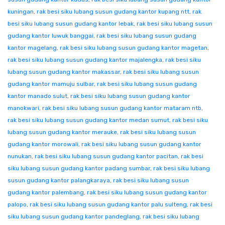
kuningan
,
rak besi siku lubang susun gudang kantor kupang ntt
,
rak
besi siku lubang susun gudang kantor lebak
,
rak besi siku lubang susun
gudang kantor luwuk banggai
,
rak besi siku lubang susun gudang
kantor magelang
,
rak besi siku lubang susun gudang kantor magetan
,
rak besi siku lubang susun gudang kantor majalengka
,
rak besi siku
lubang susun gudang kantor makassar
,
rak besi siku lubang susun
gudang kantor mamuju sulbar
,
rak besi siku lubang susun gudang
kantor manado sulut
,
rak besi siku lubang susun gudang kantor
manokwari
,
rak besi siku lubang susun gudang kantor mataram ntb
,
rak besi siku lubang susun gudang kantor medan sumut
,
rak besi siku
lubang susun gudang kantor merauke
,
rak besi siku lubang susun
gudang kantor morowali
,
rak besi siku lubang susun gudang kantor
nunukan
,
rak besi siku lubang susun gudang kantor pacitan
,
rak besi
siku lubang susun gudang kantor padang sumbar
,
rak besi siku lubang
susun gudang kantor palangkaraya
,
rak besi siku lubang susun
gudang kantor palembang
,
rak besi siku lubang susun gudang kantor
palopo
,
rak besi siku lubang susun gudang kantor palu sulteng
,
rak besi
siku lubang susun gudang kantor pandeglang
,
rak besi siku lubang