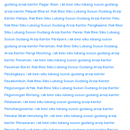
gudang arsip kantor Pagar Alam
,
rak besi siku lubang susun gudang
arsip kantor Pakpak Bharat
,
Rak Besi Siku Lubang Susun Gudang Arsip
Kantor Palopo
,
Rak Besi Siku Lubang Susun Gudang Arsip Kantor Palu
,
Rak Besi Siku Lubang Susun Gudang Arsip Kantor Pangkajene
,
Rak Besi
Siku Lubang Susun Gudang Arsip Kantor Paniai
,
Rak Besi Siku Lubang
Susun Gudang Arsip Kantor Parepare
,
rak besi siku lubang susun
gudang arsip kantor Pariaman
,
Rak Besi Siku Lubang Susun Gudang
Arsip Kantor Parigi Moutong
,
rak besi siku lubang susun gudang arsip
kantor Pasaman
,
rak besi siku lubang susun gudang arsip kantor
Pasaman Barat
,
Rak Besi Siku Lubang Susun Gudang Arsip Kantor
Pasangkayu
,
rak besi siku lubang susun gudang arsip kantor
Payakumbuh
,
Rak Besi Siku Lubang Susun Gudang Arsip Kantor
Pegunungan Arfak
,
Rak Besi Siku Lubang Susun Gudang Arsip Kantor
Pegunungan Bintang
,
rak besi siku lubang susun gudang arsip kantor
Pelalawan
,
rak besi siku lubang susun gudang arsip kantor
Pematangsiantar
,
rak besi siku lubang susun gudang arsip kantor
Penukal Abab lematang Ilir
,
rak besi siku lubang susun gudang arsip
kantor Pesawaran
,
rak besi siku lubang susun gudang arsip kantor
Pesisir Barat
,
rak besi siku lubang susun gudang arsip kantor Pesisir