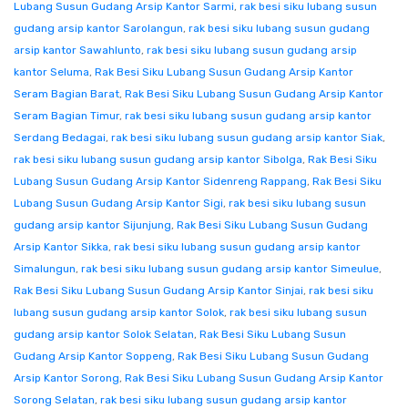
Lubang Susun Gudang Arsip Kantor Sarmi
,
rak besi siku lubang susun
gudang arsip kantor Sarolangun
,
rak besi siku lubang susun gudang
arsip kantor Sawahlunto
,
rak besi siku lubang susun gudang arsip
kantor Seluma
,
Rak Besi Siku Lubang Susun Gudang Arsip Kantor
Seram Bagian Barat
,
Rak Besi Siku Lubang Susun Gudang Arsip Kantor
Seram Bagian Timur
,
rak besi siku lubang susun gudang arsip kantor
Serdang Bedagai
,
rak besi siku lubang susun gudang arsip kantor Siak
,
rak besi siku lubang susun gudang arsip kantor Sibolga
,
Rak Besi Siku
Lubang Susun Gudang Arsip Kantor Sidenreng Rappang
,
Rak Besi Siku
Lubang Susun Gudang Arsip Kantor Sigi
,
rak besi siku lubang susun
gudang arsip kantor Sijunjung
,
Rak Besi Siku Lubang Susun Gudang
Arsip Kantor Sikka
,
rak besi siku lubang susun gudang arsip kantor
Simalungun
,
rak besi siku lubang susun gudang arsip kantor Simeulue
,
Rak Besi Siku Lubang Susun Gudang Arsip Kantor Sinjai
,
rak besi siku
lubang susun gudang arsip kantor Solok
,
rak besi siku lubang susun
gudang arsip kantor Solok Selatan
,
Rak Besi Siku Lubang Susun
Gudang Arsip Kantor Soppeng
,
Rak Besi Siku Lubang Susun Gudang
Arsip Kantor Sorong
,
Rak Besi Siku Lubang Susun Gudang Arsip Kantor
Sorong Selatan
,
rak besi siku lubang susun gudang arsip kantor