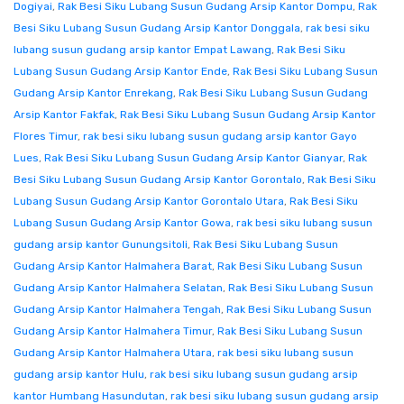
Dogiyai
,
Rak Besi Siku Lubang Susun Gudang Arsip Kantor Dompu
,
Rak
Besi Siku Lubang Susun Gudang Arsip Kantor Donggala
,
rak besi siku
lubang susun gudang arsip kantor Empat Lawang
,
Rak Besi Siku
Lubang Susun Gudang Arsip Kantor Ende
,
Rak Besi Siku Lubang Susun
Gudang Arsip Kantor Enrekang
,
Rak Besi Siku Lubang Susun Gudang
Arsip Kantor Fakfak
,
Rak Besi Siku Lubang Susun Gudang Arsip Kantor
Flores Timur
,
rak besi siku lubang susun gudang arsip kantor Gayo
Lues
,
Rak Besi Siku Lubang Susun Gudang Arsip Kantor Gianyar
,
Rak
Besi Siku Lubang Susun Gudang Arsip Kantor Gorontalo
,
Rak Besi Siku
Lubang Susun Gudang Arsip Kantor Gorontalo Utara
,
Rak Besi Siku
Lubang Susun Gudang Arsip Kantor Gowa
,
rak besi siku lubang susun
gudang arsip kantor Gunungsitoli
,
Rak Besi Siku Lubang Susun
Gudang Arsip Kantor Halmahera Barat
,
Rak Besi Siku Lubang Susun
Gudang Arsip Kantor Halmahera Selatan
,
Rak Besi Siku Lubang Susun
Gudang Arsip Kantor Halmahera Tengah
,
Rak Besi Siku Lubang Susun
Gudang Arsip Kantor Halmahera Timur
,
Rak Besi Siku Lubang Susun
Gudang Arsip Kantor Halmahera Utara
,
rak besi siku lubang susun
gudang arsip kantor Hulu
,
rak besi siku lubang susun gudang arsip
kantor Humbang Hasundutan
,
rak besi siku lubang susun gudang arsip