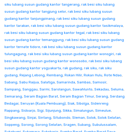
siku lubang susun gudang kantor tangerang
,
rak besi siku lubang
susun gudang kantor tangjung selor
,
rak besi siku lubang susun
gudang kantor tanjungpinang
,
rak besi siku lubang susun gudang
kantor tarakan
,
rak besi siku lubang susun gudang kantor tasikmalaya
,
rak besi siku lubang susun gudang kantor tegal
,
rak besi siku lubang
susun gudang kantor temanggung
,
rak besi siku lubang susun gudang
kantor ternate tidore
,
rak besi siku lubang susun gudang kantor
tulungagung
,
rak besi siku lubang susun gudang kantor wonogiri
,
rak
besi siku lubang susun gudang kantor wonosobo
,
rak besi siku lubang
susun gudang kantor yogyakarta
,
rak gudang
,
rak siku
,
rak siku
gudang
,
Rejang Lebong
,
Rembang
,
Rokan Hilir
,
Rokan Hulu
,
Rote Ndao
,
Sabang
,
Sabu Raijua
,
Salatiga
,
Samarinda
,
Sambas
,
Samosir
,
Sampang
,
Sanggau
,
Sarmi
,
Sarolangun
,
Sawahlunto
,
Sekadau
,
Seluma
,
Semarang
,
Seram Bagian Barat
,
Seram Bagian Timur
,
Serang
,
Serdang
Bedagai
,
Seruyan (Kuala Pembuang)
,
Siak
,
Sibolga
,
Sidenreng
Rappang
,
Sidoarjo
,
Sigi
,
Sijunjung
,
Sikka
,
Simalungun
,
Simeulue
,
Singkawang
,
Sinjai
,
Sintang
,
Situbondo
,
Sleman
,
Solok
,
Solok Selatan
,
Soppeng
,
Sorong
,
Sorong Selatan
,
Sragen
,
Subang
,
Subulussalam
,
Sukabumi
,
Sukamara
,
Sukoharjo
,
Sumba Barat
,
Sumba Barat Daya
,