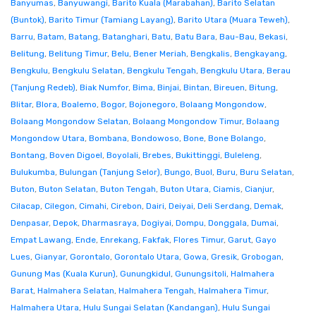
Banyumas
,
Banyuwangi
,
Barito Kuala (Marabahan)
,
Barito Selatan
(Buntok)
,
Barito Timur (Tamiang Layang)
,
Barito Utara (Muara Teweh)
,
Barru
,
Batam
,
Batang
,
Batanghari
,
Batu
,
Batu Bara
,
Bau-Bau
,
Bekasi
,
Belitung
,
Belitung Timur
,
Belu
,
Bener Meriah
,
Bengkalis
,
Bengkayang
,
Bengkulu
,
Bengkulu Selatan
,
Bengkulu Tengah
,
Bengkulu Utara
,
Berau
(Tanjung Redeb)
,
Biak Numfor
,
Bima
,
Binjai
,
Bintan
,
Bireuen
,
Bitung
,
Blitar
,
Blora
,
Boalemo
,
Bogor
,
Bojonegoro
,
Bolaang Mongondow
,
Bolaang Mongondow Selatan
,
Bolaang Mongondow Timur
,
Bolaang
Mongondow Utara
,
Bombana
,
Bondowoso
,
Bone
,
Bone Bolango
,
Bontang
,
Boven Digoel
,
Boyolali
,
Brebes
,
Bukittinggi
,
Buleleng
,
Bulukumba
,
Bulungan (Tanjung Selor)
,
Bungo
,
Buol
,
Buru
,
Buru Selatan
,
Buton
,
Buton Selatan
,
Buton Tengah
,
Buton Utara
,
Ciamis
,
Cianjur
,
Cilacap
,
Cilegon
,
Cimahi
,
Cirebon
,
Dairi
,
Deiyai
,
Deli Serdang
,
Demak
,
Denpasar
,
Depok
,
Dharmasraya
,
Dogiyai
,
Dompu
,
Donggala
,
Dumai
,
Empat Lawang
,
Ende
,
Enrekang
,
Fakfak
,
Flores Timur
,
Garut
,
Gayo
Lues
,
Gianyar
,
Gorontalo
,
Gorontalo Utara
,
Gowa
,
Gresik
,
Grobogan
,
Gunung Mas (Kuala Kurun)
,
Gunungkidul
,
Gunungsitoli
,
Halmahera
Barat
,
Halmahera Selatan
,
Halmahera Tengah
,
Halmahera Timur
,
Halmahera Utara
,
Hulu Sungai Selatan (Kandangan)
,
Hulu Sungai