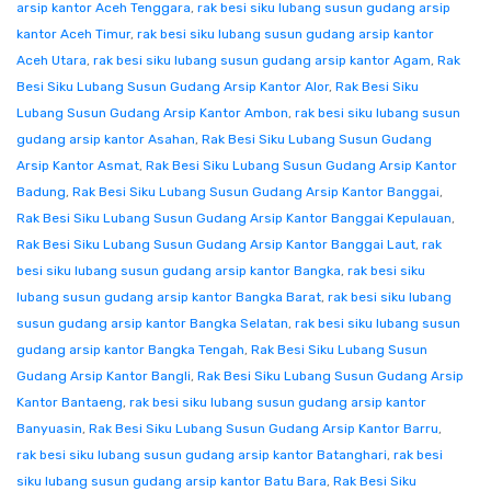
arsip kantor Aceh Tenggara
,
rak besi siku lubang susun gudang arsip
kantor Aceh Timur
,
rak besi siku lubang susun gudang arsip kantor
Aceh Utara
,
rak besi siku lubang susun gudang arsip kantor Agam
,
Rak
Besi Siku Lubang Susun Gudang Arsip Kantor Alor
,
Rak Besi Siku
Lubang Susun Gudang Arsip Kantor Ambon
,
rak besi siku lubang susun
gudang arsip kantor Asahan
,
Rak Besi Siku Lubang Susun Gudang
Arsip Kantor Asmat
,
Rak Besi Siku Lubang Susun Gudang Arsip Kantor
Badung
,
Rak Besi Siku Lubang Susun Gudang Arsip Kantor Banggai
,
Rak Besi Siku Lubang Susun Gudang Arsip Kantor Banggai Kepulauan
,
Rak Besi Siku Lubang Susun Gudang Arsip Kantor Banggai Laut
,
rak
besi siku lubang susun gudang arsip kantor Bangka
,
rak besi siku
lubang susun gudang arsip kantor Bangka Barat
,
rak besi siku lubang
susun gudang arsip kantor Bangka Selatan
,
rak besi siku lubang susun
gudang arsip kantor Bangka Tengah
,
Rak Besi Siku Lubang Susun
Gudang Arsip Kantor Bangli
,
Rak Besi Siku Lubang Susun Gudang Arsip
Kantor Bantaeng
,
rak besi siku lubang susun gudang arsip kantor
Banyuasin
,
Rak Besi Siku Lubang Susun Gudang Arsip Kantor Barru
,
rak besi siku lubang susun gudang arsip kantor Batanghari
,
rak besi
siku lubang susun gudang arsip kantor Batu Bara
,
Rak Besi Siku