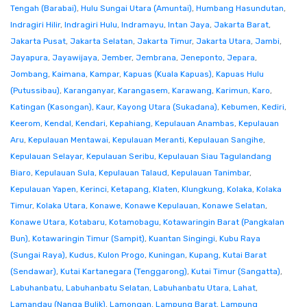
Tengah (Barabai)
,
Hulu Sungai Utara (Amuntai)
,
Humbang Hasundutan
,
Indragiri Hilir
,
Indragiri Hulu
,
Indramayu
,
Intan Jaya
,
Jakarta Barat
,
Jakarta Pusat
,
Jakarta Selatan
,
Jakarta Timur
,
Jakarta Utara
,
Jambi
,
Jayapura
,
Jayawijaya
,
Jember
,
Jembrana
,
Jeneponto
,
Jepara
,
Jombang
,
Kaimana
,
Kampar
,
Kapuas (Kuala Kapuas)
,
Kapuas Hulu
(Putussibau)
,
Karanganyar
,
Karangasem
,
Karawang
,
Karimun
,
Karo
,
Katingan (Kasongan)
,
Kaur
,
Kayong Utara (Sukadana)
,
Kebumen
,
Kediri
,
Keerom
,
Kendal
,
Kendari
,
Kepahiang
,
Kepulauan Anambas
,
Kepulauan
Aru
,
Kepulauan Mentawai
,
Kepulauan Meranti
,
Kepulauan Sangihe
,
Kepulauan Selayar
,
Kepulauan Seribu
,
Kepulauan Siau Tagulandang
Biaro
,
Kepulauan Sula
,
Kepulauan Talaud
,
Kepulauan Tanimbar
,
Kepulauan Yapen
,
Kerinci
,
Ketapang
,
Klaten
,
Klungkung
,
Kolaka
,
Kolaka
Timur
,
Kolaka Utara
,
Konawe
,
Konawe Kepulauan
,
Konawe Selatan
,
Konawe Utara
,
Kotabaru
,
Kotamobagu
,
Kotawaringin Barat (Pangkalan
Bun)
,
Kotawaringin Timur (Sampit)
,
Kuantan Singingi
,
Kubu Raya
(Sungai Raya)
,
Kudus
,
Kulon Progo
,
Kuningan
,
Kupang
,
Kutai Barat
(Sendawar)
,
Kutai Kartanegara (Tenggarong)
,
Kutai Timur (Sangatta)
,
Labuhanbatu
,
Labuhanbatu Selatan
,
Labuhanbatu Utara
,
Lahat
,
Lamandau (Nanga Bulik)
,
Lamongan
,
Lampung Barat
,
Lampung