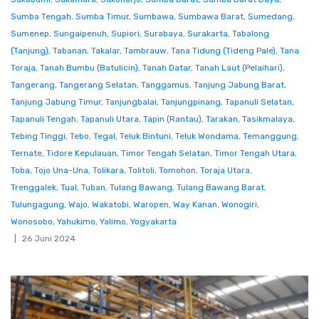
Sumba Tengah
,
Sumba Timur
,
Sumbawa
,
Sumbawa Barat
,
Sumedang
,
Sumenep
,
Sungaipenuh
,
Supiori
,
Surabaya
,
Surakarta
,
Tabalong
(Tanjung)
,
Tabanan
,
Takalar
,
Tambrauw
,
Tana Tidung (Tideng Pale)
,
Tana
Toraja
,
Tanah Bumbu (Batulicin)
,
Tanah Datar
,
Tanah Laut (Pelaihari)
,
Tangerang
,
Tangerang Selatan
,
Tanggamus
,
Tanjung Jabung Barat
,
Tanjung Jabung Timur
,
Tanjungbalai
,
Tanjungpinang
,
Tapanuli Selatan
,
Tapanuli Tengah
,
Tapanuli Utara
,
Tapin (Rantau)
,
Tarakan
,
Tasikmalaya
,
Tebing Tinggi
,
Tebo
,
Tegal
,
Teluk Bintuni
,
Teluk Wondama
,
Temanggung
,
Ternate
,
Tidore Kepulauan
,
Timor Tengah Selatan
,
Timor Tengah Utara
,
Toba
,
Tojo Una-Una
,
Tolikara
,
Tolitoli
,
Tomohon
,
Toraja Utara
,
Trenggalek
,
Tual
,
Tuban
,
Tulang Bawang
,
Tulang Bawang Barat
,
Tulungagung
,
Wajo
,
Wakatobi
,
Waropen
,
Way Kanan
,
Wonogiri
,
Wonosobo
,
Yahukimo
,
Yalimo
,
Yogyakarta
26 Juni 2024