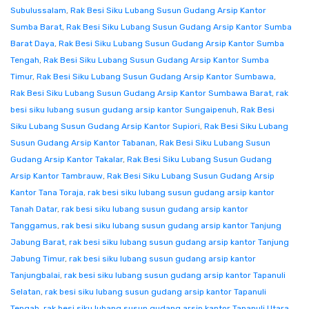
Subulussalam
,
Rak Besi Siku Lubang Susun Gudang Arsip Kantor
Sumba Barat
,
Rak Besi Siku Lubang Susun Gudang Arsip Kantor Sumba
Barat Daya
,
Rak Besi Siku Lubang Susun Gudang Arsip Kantor Sumba
Tengah
,
Rak Besi Siku Lubang Susun Gudang Arsip Kantor Sumba
Timur
,
Rak Besi Siku Lubang Susun Gudang Arsip Kantor Sumbawa
,
Rak Besi Siku Lubang Susun Gudang Arsip Kantor Sumbawa Barat
,
rak
besi siku lubang susun gudang arsip kantor Sungaipenuh
,
Rak Besi
Siku Lubang Susun Gudang Arsip Kantor Supiori
,
Rak Besi Siku Lubang
Susun Gudang Arsip Kantor Tabanan
,
Rak Besi Siku Lubang Susun
Gudang Arsip Kantor Takalar
,
Rak Besi Siku Lubang Susun Gudang
Arsip Kantor Tambrauw
,
Rak Besi Siku Lubang Susun Gudang Arsip
Kantor Tana Toraja
,
rak besi siku lubang susun gudang arsip kantor
Tanah Datar
,
rak besi siku lubang susun gudang arsip kantor
Tanggamus
,
rak besi siku lubang susun gudang arsip kantor Tanjung
Jabung Barat
,
rak besi siku lubang susun gudang arsip kantor Tanjung
Jabung Timur
,
rak besi siku lubang susun gudang arsip kantor
Tanjungbalai
,
rak besi siku lubang susun gudang arsip kantor Tapanuli
Selatan
,
rak besi siku lubang susun gudang arsip kantor Tapanuli
Tengah
,
rak besi siku lubang susun gudang arsip kantor Tapanuli Utara
,