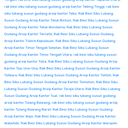
rak besi siku lubang susun gudang arsip kantor Tebing Tinggi
,
rak besi
siku lubang susun gudang arsip kantor Tebo
,
Rak Besi Siku Lubang
Susun Gudang Arsip Kantor Teluk Bintuni
,
Rak Besi Siku Lubang Susun
Gudang Arsip Kantor Teluk Wondama
,
Rak Besi Siku Lubang Susun
Gudang Arsip Kantor Ternate
,
Rak Besi Siku Lubang Susun Gudang
Arsip Kantor Tidore Kepulauan
,
Rak Besi Siku Lubang Susun Gudang
Arsip Kantor Timor Tengah Selatan
,
Rak Besi Siku Lubang Susun
Gudang Arsip Kantor Timor Tengah Utara
,
rak besi siku lubang susun
gudang arsip kantor Toba
,
Rak Besi Siku Lubang Susun Gudang Arsip
Kantor Tojo Una-Una
,
Rak Besi Siku Lubang Susun Gudang Arsip Kantor
Tolikara
,
Rak Besi Siku Lubang Susun Gudang Arsip Kantor Tolitoli
,
Rak
Besi Siku Lubang Susun Gudang Arsip Kantor Tomohon
,
Rak Besi Siku
Lubang Susun Gudang Arsip Kantor Toraja Utara
,
Rak Besi Siku Lubang
Susun Gudang Arsip Kantor Tual
,
rak besi siku lubang susun gudang
arsip kantor Tulang Bawang
,
rak besi siku lubang susun gudang arsip
kantor Tulang Bawang Barat
,
Rak Besi Siku Lubang Susun Gudang
Arsip Kantor Wajo
,
Rak Besi Siku Lubang Susun Gudang Arsip Kantor
Wakatobi
,
Rak Besi Siku Lubang Susun Gudang Arsip Kantor Waropen
,