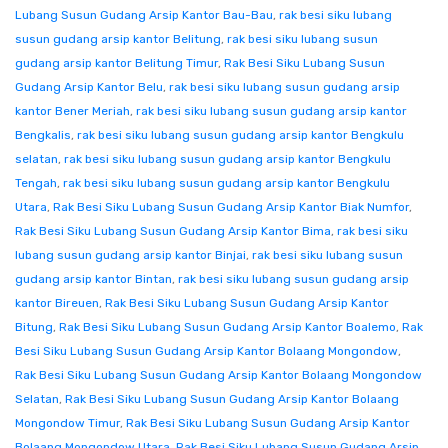
Lubang Susun Gudang Arsip Kantor Bau-Bau
,
rak besi siku lubang
susun gudang arsip kantor Belitung
,
rak besi siku lubang susun
gudang arsip kantor Belitung Timur
,
Rak Besi Siku Lubang Susun
Gudang Arsip Kantor Belu
,
rak besi siku lubang susun gudang arsip
kantor Bener Meriah
,
rak besi siku lubang susun gudang arsip kantor
Bengkalis
,
rak besi siku lubang susun gudang arsip kantor Bengkulu
selatan
,
rak besi siku lubang susun gudang arsip kantor Bengkulu
Tengah
,
rak besi siku lubang susun gudang arsip kantor Bengkulu
Utara
,
Rak Besi Siku Lubang Susun Gudang Arsip Kantor Biak Numfor
,
Rak Besi Siku Lubang Susun Gudang Arsip Kantor Bima
,
rak besi siku
lubang susun gudang arsip kantor Binjai
,
rak besi siku lubang susun
gudang arsip kantor Bintan
,
rak besi siku lubang susun gudang arsip
kantor Bireuen
,
Rak Besi Siku Lubang Susun Gudang Arsip Kantor
Bitung
,
Rak Besi Siku Lubang Susun Gudang Arsip Kantor Boalemo
,
Rak
Besi Siku Lubang Susun Gudang Arsip Kantor Bolaang Mongondow
,
Rak Besi Siku Lubang Susun Gudang Arsip Kantor Bolaang Mongondow
Selatan
,
Rak Besi Siku Lubang Susun Gudang Arsip Kantor Bolaang
Mongondow Timur
,
Rak Besi Siku Lubang Susun Gudang Arsip Kantor
Bolaang Mongondow Utara
,
Rak Besi Siku Lubang Susun Gudang Arsip