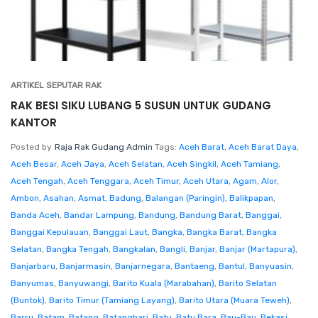
ARTIKEL SEPUTAR RAK
RAK BESI SIKU LUBANG 5 SUSUN UNTUK GUDANG
KANTOR
Posted by
Raja Rak Gudang Admin
Tags:
Aceh Barat
,
Aceh Barat Daya
,
Aceh Besar
,
Aceh Jaya
,
Aceh Selatan
,
Aceh Singkil
,
Aceh Tamiang
,
Aceh Tengah
,
Aceh Tenggara
,
Aceh Timur
,
Aceh Utara
,
Agam
,
Alor
,
Ambon
,
Asahan
,
Asmat
,
Badung
,
Balangan (Paringin)
,
Balikpapan
,
Banda Aceh
,
Bandar Lampung
,
Bandung
,
Bandung Barat
,
Banggai
,
Banggai Kepulauan
,
Banggai Laut
,
Bangka
,
Bangka Barat
,
Bangka
Selatan
,
Bangka Tengah
,
Bangkalan
,
Bangli
,
Banjar
,
Banjar (Martapura)
,
Banjarbaru
,
Banjarmasin
,
Banjarnegara
,
Bantaeng
,
Bantul
,
Banyuasin
,
Banyumas
,
Banyuwangi
,
Barito Kuala (Marabahan)
,
Barito Selatan
(Buntok)
,
Barito Timur (Tamiang Layang)
,
Barito Utara (Muara Teweh)
,
Barru
,
Batam
,
Batang
,
Batanghari
,
Batu
,
Batu Bara
,
Bau-Bau
,
Bekasi
,