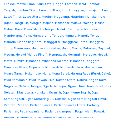
Lhokseumawe
,
Lima Puluh Kota
,
Lingga
,
Lombok Barat
,
Lombok
Tengah
,
Lombok Timur
,
Lombok Utara
,
Lubuk Linggau
,
Lumajang
,
Luwu
,
Luwu Timur
,
Luwu Utara
,
Madiun
,
Magelang
,
Magetan
,
Mahakam Ulu
(Ujoh Bilang)
,
Majalengka
,
Majene
,
Makassar
,
Malaka
,
Malang
,
Malinau
,
Maluku Barat Daya
,
Maluku Tengah
,
Maluku Tenggara
,
Mamasa
,
Mamberamo Raya
,
Mamberamo Tengah
,
Mamuju
,
Mamuju Tengah
,
Manado
,
Mandailing Natal
,
Manggarai
,
Manggarai Barat
,
Manggarai
Timur
,
Manokwari
,
Manokwari Selatan
,
Mappi
,
Maros
,
Mataram
,
Maybrat
,
Medan
,
Melawi (Nanga Pinoh)
,
Mempawah
,
Merangin
,
Merauke
,
Mesuji
,
Metro
,
Mimika
,
Minahasa
,
Minahasa Selatan
,
Minahasa Tenggara
,
Minahasa Utara
,
Mojokerto
,
Morowali
,
Morowali Utara
,
Muara Enim
,
Muaro Jambi
,
Mukomuko
,
Muna
,
Muna Barat
,
Murung Raya (Puruk Cahu)
,
Musi Banyuasin
,
Musi Rawas
,
Musi Rawas Utara
,
Nabire
,
Nagan Raya
,
Nagekeo
,
Natuna
,
Nduga
,
Ngada
,
Nganjuk
,
Ngawi
,
Nias
,
Nias Barat
,
Nias
Selatan
,
Nias Utara
,
Nunukan
,
Ogan Ilir
,
Ogan Komering Ilir
,
Ogan
Komering Ulu
,
Ogan Komering Ulu Selatan
,
Ogan Komering Ulu Timur
,
Pacitan
,
Padang
,
Padang Lawas
,
Padang Lawas Utara
,
Padang
Pariaman
,
Padangpanjang
,
Padangsidempuan
,
Pagar Alam
,
Pakpak
Bharat
,
Palangkaraya
,
Palembang
,
Palopo
,
Palu
,
Pamekasan
,