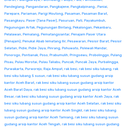
Pandeglang
,
Pangandaran
,
Pangkajene
,
Pangkalpinang.
,
Paniai
,
Parepare
,
Pariaman
,
Parigi Moutong
,
Pasaman
,
Pasaman Barat
,
Pasangkayu
,
Paser (Tana Paser)
,
Pasuruan
,
Pati
,
Payakumbuh
,
Pegunungan Arfak
,
Pegunungan Bintang
,
Pekalongan
,
Pekanbaru
,
Pelalawan
,
Pemalang
,
Pematangsiantar
,
Penajam Paser Utara
(Penajam)
,
Penukal Abab lematang Ilir
,
Pesawaran
,
Pesisir Barat
,
Pesisir
Selatan
,
Pidie
,
Pidie Jaya
,
Pinrang
,
Pohuwato
,
Polewali Mandar
,
Ponorogo
,
Pontianak
,
Poso
,
Prabumulih
,
Pringsewu
,
Probolinggo
,
Pulang
Pisau
,
Pulau Morotai
,
Pulau Taliabu
,
Puncak
,
Puncak Jaya
,
Purbalingga
,
Purwakarta
,
Purworejo
,
Raja Ampat
,
rak besi
,
rak besi siku lubang
,
rak
besi siku lubang 5 susun
,
rak besi siku lubang susun gudang arsip
kantor Aceh Barat
,
rak besi siku lubang susun gudang arsip kantor
Aceh Barat Daya
,
rak besi siku lubang susun gudang arsip kantor Aceh
Besar
,
rak besi siku lubang susun gudang arsip kantor Aceh Jaya
,
rak
besi siku lubang susun gudang arsip kantor Aceh Selatan
,
rak besi siku
lubang susun gudang arsip kantor Aceh Singkil
,
rak besi siku lubang
susun gudang arsip kantor Aceh Tamiang
,
rak besi siku lubang susun
gudang arsip kantor Aceh Tengah
,
rak besi siku lubang susun gudang