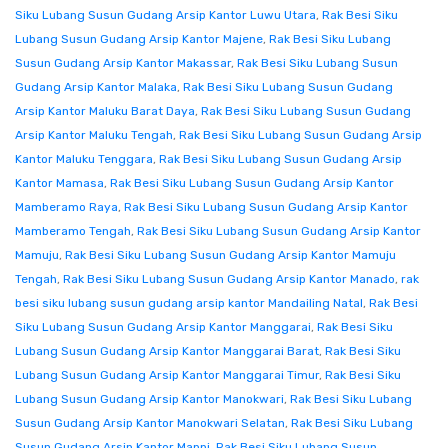
Siku Lubang Susun Gudang Arsip Kantor Luwu Utara
,
Rak Besi Siku
Lubang Susun Gudang Arsip Kantor Majene
,
Rak Besi Siku Lubang
Susun Gudang Arsip Kantor Makassar
,
Rak Besi Siku Lubang Susun
Gudang Arsip Kantor Malaka
,
Rak Besi Siku Lubang Susun Gudang
Arsip Kantor Maluku Barat Daya
,
Rak Besi Siku Lubang Susun Gudang
Arsip Kantor Maluku Tengah
,
Rak Besi Siku Lubang Susun Gudang Arsip
Kantor Maluku Tenggara
,
Rak Besi Siku Lubang Susun Gudang Arsip
Kantor Mamasa
,
Rak Besi Siku Lubang Susun Gudang Arsip Kantor
Mamberamo Raya
,
Rak Besi Siku Lubang Susun Gudang Arsip Kantor
Mamberamo Tengah
,
Rak Besi Siku Lubang Susun Gudang Arsip Kantor
Mamuju
,
Rak Besi Siku Lubang Susun Gudang Arsip Kantor Mamuju
Tengah
,
Rak Besi Siku Lubang Susun Gudang Arsip Kantor Manado
,
rak
besi siku lubang susun gudang arsip kantor Mandailing Natal
,
Rak Besi
Siku Lubang Susun Gudang Arsip Kantor Manggarai
,
Rak Besi Siku
Lubang Susun Gudang Arsip Kantor Manggarai Barat
,
Rak Besi Siku
Lubang Susun Gudang Arsip Kantor Manggarai Timur
,
Rak Besi Siku
Lubang Susun Gudang Arsip Kantor Manokwari
,
Rak Besi Siku Lubang
Susun Gudang Arsip Kantor Manokwari Selatan
,
Rak Besi Siku Lubang
Susun Gudang Arsip Kantor Mappi
,
Rak Besi Siku Lubang Susun