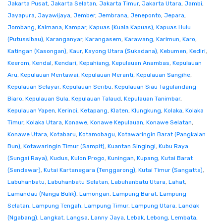
Jakarta Pusat
,
Jakarta Selatan
,
Jakarta Timur
,
Jakarta Utara
,
Jambi
,
Jayapura
,
Jayawijaya
,
Jember
,
Jembrana
,
Jeneponto
,
Jepara
,
Jombang
,
Kaimana
,
Kampar
,
Kapuas (Kuala Kapuas)
,
Kapuas Hulu
(Putussibau)
,
Karanganyar
,
Karangasem
,
Karawang
,
Karimun
,
Karo
,
Katingan (Kasongan)
,
Kaur
,
Kayong Utara (Sukadana)
,
Kebumen
,
Kediri
,
Keerom
,
Kendal
,
Kendari
,
Kepahiang
,
Kepulauan Anambas
,
Kepulauan
Aru
,
Kepulauan Mentawai
,
Kepulauan Meranti
,
Kepulauan Sangihe
,
Kepulauan Selayar
,
Kepulauan Seribu
,
Kepulauan Siau Tagulandang
Biaro
,
Kepulauan Sula
,
Kepulauan Talaud
,
Kepulauan Tanimbar
,
Kepulauan Yapen
,
Kerinci
,
Ketapang
,
Klaten
,
Klungkung
,
Kolaka
,
Kolaka
Timur
,
Kolaka Utara
,
Konawe
,
Konawe Kepulauan
,
Konawe Selatan
,
Konawe Utara
,
Kotabaru
,
Kotamobagu
,
Kotawaringin Barat (Pangkalan
Bun)
,
Kotawaringin Timur (Sampit)
,
Kuantan Singingi
,
Kubu Raya
(Sungai Raya)
,
Kudus
,
Kulon Progo
,
Kuningan
,
Kupang
,
Kutai Barat
(Sendawar)
,
Kutai Kartanegara (Tenggarong)
,
Kutai Timur (Sangatta)
,
Labuhanbatu
,
Labuhanbatu Selatan
,
Labuhanbatu Utara
,
Lahat
,
Lamandau (Nanga Bulik)
,
Lamongan
,
Lampung Barat
,
Lampung
Selatan
,
Lampung Tengah
,
Lampung Timur
,
Lampung Utara
,
Landak
(Ngabang)
,
Langkat
,
Langsa
,
Lanny Jaya
,
Lebak
,
Lebong
,
Lembata
,