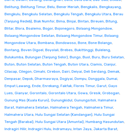
Belitung
,
Belitung Timur
,
Belu
,
Bener Meriah
,
Bengkalis
,
Bengkayang
,
Bengkulu
,
Bengkulu Selatan
,
Bengkulu Tengah
,
Bengkulu Utara
,
Berau
(Tanjung Redeb)
,
Biak Numfor
,
Bima
,
Binjai
,
Bintan
,
Bireuen
,
Bitung
,
Blitar
,
Blora
,
Boalemo
,
Bogor
,
Bojonegoro
,
Bolaang Mongondow
,
Bolaang Mongondow Selatan
,
Bolaang Mongondow Timur
,
Bolaang
Mongondow Utara
,
Bombana
,
Bondowoso
,
Bone
,
Bone Bolango
,
Bontang
,
Boven Digoel
,
Boyolali
,
Brebes
,
Bukittinggi
,
Buleleng
,
Bulukumba
,
Bulungan (Tanjung Selor)
,
Bungo
,
Buol
,
Buru
,
Buru Selatan
,
Buton
,
Buton Selatan
,
Buton Tengah
,
Buton Utara
,
Ciamis
,
Cianjur
,
Cilacap
,
Cilegon
,
Cimahi
,
Cirebon
,
Dairi
,
Deiyai
,
Deli Serdang
,
Demak
,
Denpasar
,
Depok
,
Dharmasraya
,
Dogiyai
,
Dompu
,
Donggala
,
Dumai
,
Empat Lawang
,
Ende
,
Enrekang
,
Fakfak
,
Flores Timur
,
Garut
,
Gayo
Lues
,
Gianyar
,
Gorontalo
,
Gorontalo Utara
,
Gowa
,
Gresik
,
Grobogan
,
Gunung Mas (Kuala Kurun)
,
Gunungkidul
,
Gunungsitoli
,
Halmahera
Barat
,
Halmahera Selatan
,
Halmahera Tengah
,
Halmahera Timur
,
Halmahera Utara
,
Hulu Sungai Selatan (Kandangan)
,
Hulu Sungai
Tengah (Barabai)
,
Hulu Sungai Utara (Amuntai)
,
Humbang Hasundutan
,
Indragiri Hilir
,
Indragiri Hulu
,
Indramayu
,
Intan Jaya
,
Jakarta Barat
,