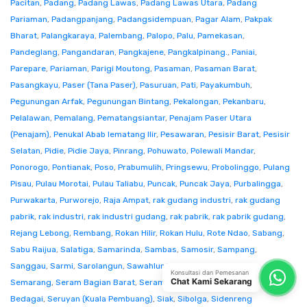
Pacitan
,
Padang
,
Padang Lawas
,
Padang Lawas Utara
,
Padang
Pariaman
,
Padangpanjang
,
Padangsidempuan
,
Pagar Alam
,
Pakpak
Bharat
,
Palangkaraya
,
Palembang
,
Palopo
,
Palu
,
Pamekasan
,
Pandeglang
,
Pangandaran
,
Pangkajene
,
Pangkalpinang.
,
Paniai
,
Parepare
,
Pariaman
,
Parigi Moutong
,
Pasaman
,
Pasaman Barat
,
Pasangkayu
,
Paser (Tana Paser)
,
Pasuruan
,
Pati
,
Payakumbuh
,
Pegunungan Arfak
,
Pegunungan Bintang
,
Pekalongan
,
Pekanbaru
,
Pelalawan
,
Pemalang
,
Pematangsiantar
,
Penajam Paser Utara
(Penajam)
,
Penukal Abab lematang Ilir
,
Pesawaran
,
Pesisir Barat
,
Pesisir
Selatan
,
Pidie
,
Pidie Jaya
,
Pinrang
,
Pohuwato
,
Polewali Mandar
,
Ponorogo
,
Pontianak
,
Poso
,
Prabumulih
,
Pringsewu
,
Probolinggo
,
Pulang
Pisau
,
Pulau Morotai
,
Pulau Taliabu
,
Puncak
,
Puncak Jaya
,
Purbalingga
,
Purwakarta
,
Purworejo
,
Raja Ampat
,
rak gudang industri
,
rak gudang
pabrik
,
rak industri
,
rak industri gudang
,
rak pabrik
,
rak pabrik gudang
,
Rejang Lebong
,
Rembang
,
Rokan Hilir
,
Rokan Hulu
,
Rote Ndao
,
Sabang
,
Sabu Raijua
,
Salatiga
,
Samarinda
,
Sambas
,
Samosir
,
Sampang
,
Sanggau
,
Sarmi
,
Sarolangun
,
Sawahlunto
,
Sekadau
,
Seluma
,
Konsultasi dan Pemesanan
Chat Kami Sekarang
Semarang
,
Seram Bagian Barat
,
Seram Bagian Timur
,
Serang
,
Serdang
Bedagai
,
Seruyan (Kuala Pembuang)
,
Siak
,
Sibolga
,
Sidenreng