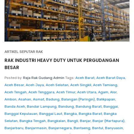
ARTIKEL SEPUTAR RAK
RAK INDUSTRI HEAVY DUTY UNTUK PERGUDANGAN
BESAR
Posted by
Raja Rak Gudang Admin
Tags:
Aceh Barat
,
Aceh Barat Daya
,
Aceh Besar
,
Aceh Jaya
,
Aceh Selatan
,
Aceh Singkil
,
Aceh Tamiang
,
Aceh Tengah
,
Aceh Tenggara
,
Aceh Timur
,
Aceh Utara
,
Agam
,
Alor
,
Ambon
,
Asahan
,
Asmat
,
Badung
,
Balangan (Paringin)
,
Balikpapan
,
Banda Aceh
,
Bandar Lampung
,
Bandung
,
Bandung Barat
,
Banggai
,
Banggai Kepulauan
,
Banggai Laut
,
Bangka
,
Bangka Barat
,
Bangka
Selatan
,
Bangka Tengah
,
Bangkalan
,
Bangli
,
Banjar
,
Banjar (Martapura)
,
Banjarbaru
,
Banjarmasin
,
Banjarnegara
,
Bantaeng
,
Bantul
,
Banyuasin
,