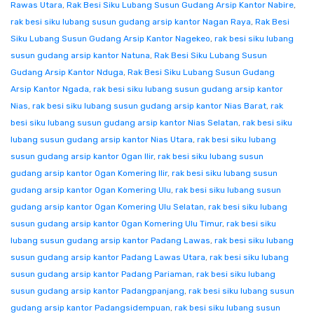
Rawas Utara
,
Rak Besi Siku Lubang Susun Gudang Arsip Kantor Nabire
,
rak besi siku lubang susun gudang arsip kantor Nagan Raya
,
Rak Besi
Siku Lubang Susun Gudang Arsip Kantor Nagekeo
,
rak besi siku lubang
susun gudang arsip kantor Natuna
,
Rak Besi Siku Lubang Susun
Gudang Arsip Kantor Nduga
,
Rak Besi Siku Lubang Susun Gudang
Arsip Kantor Ngada
,
rak besi siku lubang susun gudang arsip kantor
Nias
,
rak besi siku lubang susun gudang arsip kantor Nias Barat
,
rak
besi siku lubang susun gudang arsip kantor Nias Selatan
,
rak besi siku
lubang susun gudang arsip kantor Nias Utara
,
rak besi siku lubang
susun gudang arsip kantor Ogan Ilir
,
rak besi siku lubang susun
gudang arsip kantor Ogan Komering Ilir
,
rak besi siku lubang susun
gudang arsip kantor Ogan Komering Ulu
,
rak besi siku lubang susun
gudang arsip kantor Ogan Komering Ulu Selatan
,
rak besi siku lubang
susun gudang arsip kantor Ogan Komering Ulu Timur
,
rak besi siku
lubang susun gudang arsip kantor Padang Lawas
,
rak besi siku lubang
susun gudang arsip kantor Padang Lawas Utara
,
rak besi siku lubang
susun gudang arsip kantor Padang Pariaman
,
rak besi siku lubang
susun gudang arsip kantor Padangpanjang
,
rak besi siku lubang susun
gudang arsip kantor Padangsidempuan
,
rak besi siku lubang susun