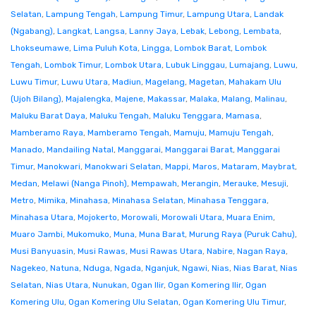
Selatan
,
Lampung Tengah
,
Lampung Timur
,
Lampung Utara
,
Landak
(Ngabang)
,
Langkat
,
Langsa
,
Lanny Jaya
,
Lebak
,
Lebong
,
Lembata
,
Lhokseumawe
,
Lima Puluh Kota
,
Lingga
,
Lombok Barat
,
Lombok
Tengah
,
Lombok Timur
,
Lombok Utara
,
Lubuk Linggau
,
Lumajang
,
Luwu
,
Luwu Timur
,
Luwu Utara
,
Madiun
,
Magelang
,
Magetan
,
Mahakam Ulu
(Ujoh Bilang)
,
Majalengka
,
Majene
,
Makassar
,
Malaka
,
Malang
,
Malinau
,
Maluku Barat Daya
,
Maluku Tengah
,
Maluku Tenggara
,
Mamasa
,
Mamberamo Raya
,
Mamberamo Tengah
,
Mamuju
,
Mamuju Tengah
,
Manado
,
Mandailing Natal
,
Manggarai
,
Manggarai Barat
,
Manggarai
Timur
,
Manokwari
,
Manokwari Selatan
,
Mappi
,
Maros
,
Mataram
,
Maybrat
,
Medan
,
Melawi (Nanga Pinoh)
,
Mempawah
,
Merangin
,
Merauke
,
Mesuji
,
Metro
,
Mimika
,
Minahasa
,
Minahasa Selatan
,
Minahasa Tenggara
,
Minahasa Utara
,
Mojokerto
,
Morowali
,
Morowali Utara
,
Muara Enim
,
Muaro Jambi
,
Mukomuko
,
Muna
,
Muna Barat
,
Murung Raya (Puruk Cahu)
,
Musi Banyuasin
,
Musi Rawas
,
Musi Rawas Utara
,
Nabire
,
Nagan Raya
,
Nagekeo
,
Natuna
,
Nduga
,
Ngada
,
Nganjuk
,
Ngawi
,
Nias
,
Nias Barat
,
Nias
Selatan
,
Nias Utara
,
Nunukan
,
Ogan Ilir
,
Ogan Komering Ilir
,
Ogan
Komering Ulu
,
Ogan Komering Ulu Selatan
,
Ogan Komering Ulu Timur
,