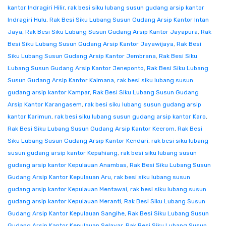
kantor Indragiri Hilir
,
rak besi siku lubang susun gudang arsip kantor
Indragiri Hulu
,
Rak Besi Siku Lubang Susun Gudang Arsip Kantor Intan
Jaya
,
Rak Besi Siku Lubang Susun Gudang Arsip Kantor Jayapura
,
Rak
Besi Siku Lubang Susun Gudang Arsip Kantor Jayawijaya
,
Rak Besi
Siku Lubang Susun Gudang Arsip Kantor Jembrana
,
Rak Besi Siku
Lubang Susun Gudang Arsip Kantor Jeneponto
,
Rak Besi Siku Lubang
Susun Gudang Arsip Kantor Kaimana
,
rak besi siku lubang susun
gudang arsip kantor Kampar
,
Rak Besi Siku Lubang Susun Gudang
Arsip Kantor Karangasem
,
rak besi siku lubang susun gudang arsip
kantor Karimun
,
rak besi siku lubang susun gudang arsip kantor Karo
,
Rak Besi Siku Lubang Susun Gudang Arsip Kantor Keerom
,
Rak Besi
Siku Lubang Susun Gudang Arsip Kantor Kendari
,
rak besi siku lubang
susun gudang arsip kantor Kepahiang
,
rak besi siku lubang susun
gudang arsip kantor Kepulauan Anambas
,
Rak Besi Siku Lubang Susun
Gudang Arsip Kantor Kepulauan Aru
,
rak besi siku lubang susun
gudang arsip kantor Kepulauan Mentawai
,
rak besi siku lubang susun
gudang arsip kantor Kepulauan Meranti
,
Rak Besi Siku Lubang Susun
Gudang Arsip Kantor Kepulauan Sangihe
,
Rak Besi Siku Lubang Susun
Gudang Arsip Kantor Kepulauan Selayar
,
Rak Besi Siku Lubang Susun