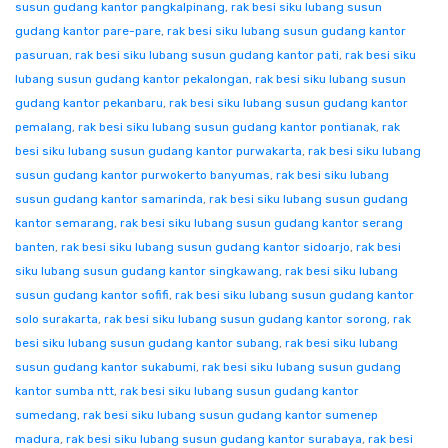
susun gudang kantor pangkalpinang
,
rak besi siku lubang susun
gudang kantor pare-pare
,
rak besi siku lubang susun gudang kantor
pasuruan
,
rak besi siku lubang susun gudang kantor pati
,
rak besi siku
lubang susun gudang kantor pekalongan
,
rak besi siku lubang susun
gudang kantor pekanbaru
,
rak besi siku lubang susun gudang kantor
pemalang
,
rak besi siku lubang susun gudang kantor pontianak
,
rak
besi siku lubang susun gudang kantor purwakarta
,
rak besi siku lubang
susun gudang kantor purwokerto banyumas
,
rak besi siku lubang
susun gudang kantor samarinda
,
rak besi siku lubang susun gudang
kantor semarang
,
rak besi siku lubang susun gudang kantor serang
banten
,
rak besi siku lubang susun gudang kantor sidoarjo
,
rak besi
siku lubang susun gudang kantor singkawang
,
rak besi siku lubang
susun gudang kantor sofifi
,
rak besi siku lubang susun gudang kantor
solo surakarta
,
rak besi siku lubang susun gudang kantor sorong
,
rak
besi siku lubang susun gudang kantor subang
,
rak besi siku lubang
susun gudang kantor sukabumi
,
rak besi siku lubang susun gudang
kantor sumba ntt
,
rak besi siku lubang susun gudang kantor
sumedang
,
rak besi siku lubang susun gudang kantor sumenep
madura
,
rak besi siku lubang susun gudang kantor surabaya
,
rak besi