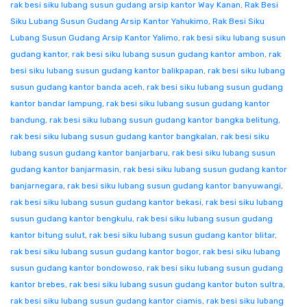
rak besi siku lubang susun gudang arsip kantor Way Kanan
,
Rak Besi
Siku Lubang Susun Gudang Arsip Kantor Yahukimo
,
Rak Besi Siku
Lubang Susun Gudang Arsip Kantor Yalimo
,
rak besi siku lubang susun
gudang kantor
,
rak besi siku lubang susun gudang kantor ambon
,
rak
besi siku lubang susun gudang kantor balikpapan
,
rak besi siku lubang
susun gudang kantor banda aceh
,
rak besi siku lubang susun gudang
kantor bandar lampung
,
rak besi siku lubang susun gudang kantor
bandung
,
rak besi siku lubang susun gudang kantor bangka belitung
,
rak besi siku lubang susun gudang kantor bangkalan
,
rak besi siku
lubang susun gudang kantor banjarbaru
,
rak besi siku lubang susun
gudang kantor banjarmasin
,
rak besi siku lubang susun gudang kantor
banjarnegara
,
rak besi siku lubang susun gudang kantor banyuwangi
,
rak besi siku lubang susun gudang kantor bekasi
,
rak besi siku lubang
susun gudang kantor bengkulu
,
rak besi siku lubang susun gudang
kantor bitung sulut
,
rak besi siku lubang susun gudang kantor blitar
,
rak besi siku lubang susun gudang kantor bogor
,
rak besi siku lubang
susun gudang kantor bondowoso
,
rak besi siku lubang susun gudang
kantor brebes
,
rak besi siku lubang susun gudang kantor buton sultra
,
rak besi siku lubang susun gudang kantor ciamis
,
rak besi siku lubang