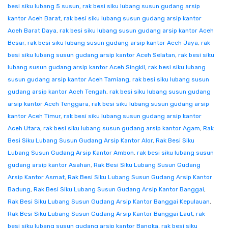
besi siku lubang 5 susun
,
rak besi siku lubang susun gudang arsip
kantor Aceh Barat
,
rak besi siku lubang susun gudang arsip kantor
Aceh Barat Daya
,
rak besi siku lubang susun gudang arsip kantor Aceh
Besar
,
rak besi siku lubang susun gudang arsip kantor Aceh Jaya
,
rak
besi siku lubang susun gudang arsip kantor Aceh Selatan
,
rak besi siku
lubang susun gudang arsip kantor Aceh Singkil
,
rak besi siku lubang
susun gudang arsip kantor Aceh Tamiang
,
rak besi siku lubang susun
gudang arsip kantor Aceh Tengah
,
rak besi siku lubang susun gudang
arsip kantor Aceh Tenggara
,
rak besi siku lubang susun gudang arsip
kantor Aceh Timur
,
rak besi siku lubang susun gudang arsip kantor
Aceh Utara
,
rak besi siku lubang susun gudang arsip kantor Agam
,
Rak
Besi Siku Lubang Susun Gudang Arsip Kantor Alor
,
Rak Besi Siku
Lubang Susun Gudang Arsip Kantor Ambon
,
rak besi siku lubang susun
gudang arsip kantor Asahan
,
Rak Besi Siku Lubang Susun Gudang
Arsip Kantor Asmat
,
Rak Besi Siku Lubang Susun Gudang Arsip Kantor
Badung
,
Rak Besi Siku Lubang Susun Gudang Arsip Kantor Banggai
,
Rak Besi Siku Lubang Susun Gudang Arsip Kantor Banggai Kepulauan
,
Rak Besi Siku Lubang Susun Gudang Arsip Kantor Banggai Laut
,
rak
besi siku lubang susun gudang arsip kantor Bangka
,
rak besi siku