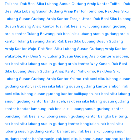
Tolikara
,
Rak Besi Siku Lubang Susun Gudang Arsip Kantor Tolitoli
,
Rak
Besi Siku Lubang Susun Gudang Arsip Kantor Tomohon
,
Rak Besi Siku
Lubang Susun Gudang Arsip Kantor Toraja Utara
,
Rak Besi Siku Lubang
Susun Gudang Arsip Kantor Tual
,
rak besi siku lubang susun gudang
arsip kantor Tulang Bawang
,
rak besi siku lubang susun gudang arsip
kantor Tulang Bawang Barat
,
Rak Besi Siku Lubang Susun Gudang
Arsip Kantor Wajo
,
Rak Besi Siku Lubang Susun Gudang Arsip Kantor
Wakatobi
,
Rak Besi Siku Lubang Susun Gudang Arsip Kantor Waropen
,
rak besi siku lubang susun gudang arsip kantor Way Kanan
,
Rak Besi
Siku Lubang Susun Gudang Arsip Kantor Yahukimo
,
Rak Besi Siku
Lubang Susun Gudang Arsip Kantor Yalimo
,
rak besi siku lubang susun
gudang kantor
,
rak besi siku lubang susun gudang kantor ambon
,
rak
besi siku lubang susun gudang kantor balikpapan
,
rak besi siku lubang
susun gudang kantor banda aceh
,
rak besi siku lubang susun gudang
kantor bandar lampung
,
rak besi siku lubang susun gudang kantor
bandung
,
rak besi siku lubang susun gudang kantor bangka belitung
,
rak besi siku lubang susun gudang kantor bangkalan
,
rak besi siku
lubang susun gudang kantor banjarbaru
,
rak besi siku lubang susun
gudang kantor banjarmasin
,
rak besi siku lubang susun gudang kantor