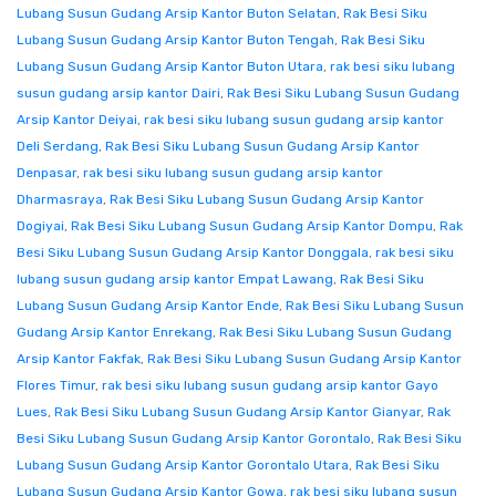
Lubang Susun Gudang Arsip Kantor Buton Selatan
,
Rak Besi Siku
Lubang Susun Gudang Arsip Kantor Buton Tengah
,
Rak Besi Siku
Lubang Susun Gudang Arsip Kantor Buton Utara
,
rak besi siku lubang
susun gudang arsip kantor Dairi
,
Rak Besi Siku Lubang Susun Gudang
Arsip Kantor Deiyai
,
rak besi siku lubang susun gudang arsip kantor
Deli Serdang
,
Rak Besi Siku Lubang Susun Gudang Arsip Kantor
Denpasar
,
rak besi siku lubang susun gudang arsip kantor
Dharmasraya
,
Rak Besi Siku Lubang Susun Gudang Arsip Kantor
Dogiyai
,
Rak Besi Siku Lubang Susun Gudang Arsip Kantor Dompu
,
Rak
Besi Siku Lubang Susun Gudang Arsip Kantor Donggala
,
rak besi siku
lubang susun gudang arsip kantor Empat Lawang
,
Rak Besi Siku
Lubang Susun Gudang Arsip Kantor Ende
,
Rak Besi Siku Lubang Susun
Gudang Arsip Kantor Enrekang
,
Rak Besi Siku Lubang Susun Gudang
Arsip Kantor Fakfak
,
Rak Besi Siku Lubang Susun Gudang Arsip Kantor
Flores Timur
,
rak besi siku lubang susun gudang arsip kantor Gayo
Lues
,
Rak Besi Siku Lubang Susun Gudang Arsip Kantor Gianyar
,
Rak
Besi Siku Lubang Susun Gudang Arsip Kantor Gorontalo
,
Rak Besi Siku
Lubang Susun Gudang Arsip Kantor Gorontalo Utara
,
Rak Besi Siku
Lubang Susun Gudang Arsip Kantor Gowa
,
rak besi siku lubang susun