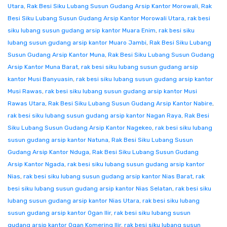
Utara
,
Rak Besi Siku Lubang Susun Gudang Arsip Kantor Morowali
,
Rak
Besi Siku Lubang Susun Gudang Arsip Kantor Morowali Utara
,
rak besi
siku lubang susun gudang arsip kantor Muara Enim
,
rak besi siku
lubang susun gudang arsip kantor Muaro Jambi
,
Rak Besi Siku Lubang
Susun Gudang Arsip Kantor Muna
,
Rak Besi Siku Lubang Susun Gudang
Arsip Kantor Muna Barat
,
rak besi siku lubang susun gudang arsip
kantor Musi Banyuasin
,
rak besi siku lubang susun gudang arsip kantor
Musi Rawas
,
rak besi siku lubang susun gudang arsip kantor Musi
Rawas Utara
,
Rak Besi Siku Lubang Susun Gudang Arsip Kantor Nabire
,
rak besi siku lubang susun gudang arsip kantor Nagan Raya
,
Rak Besi
Siku Lubang Susun Gudang Arsip Kantor Nagekeo
,
rak besi siku lubang
susun gudang arsip kantor Natuna
,
Rak Besi Siku Lubang Susun
Gudang Arsip Kantor Nduga
,
Rak Besi Siku Lubang Susun Gudang
Arsip Kantor Ngada
,
rak besi siku lubang susun gudang arsip kantor
Nias
,
rak besi siku lubang susun gudang arsip kantor Nias Barat
,
rak
besi siku lubang susun gudang arsip kantor Nias Selatan
,
rak besi siku
lubang susun gudang arsip kantor Nias Utara
,
rak besi siku lubang
susun gudang arsip kantor Ogan Ilir
,
rak besi siku lubang susun
gudang arsip kantor Ogan Komering Ilir
,
rak besi siku lubang susun