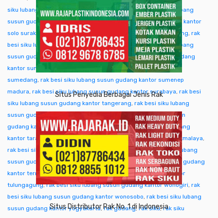
siku lubang susun gudang kantor singkawang
,
rak besi siku lubang
susun gudang kantor sofifi
,
rak besi siku lubang susun gudang kantor
solo surakarta
,
rak besi siku lubang susun gudang kantor sorong
,
rak
besi siku lubang susun gudang kantor subang
,
rak besi siku lubang
susun gudang kantor sukabumi
,
rak besi siku lubang susun gudang
kantor sumba ntt
,
rak besi siku lubang susun gudang kantor
sumedang
,
rak besi siku lubang susun gudang kantor sumenep
madura
,
rak besi siku lubang susun gudang kantor surabaya
,
rak besi
Situs Penyedia Berbagai Jenis Rak
siku lubang susun gudang kantor tangerang
,
rak besi siku lubang
susun gudang kantor tangjung selor
,
rak besi siku lubang susun
gudang kantor tanjungpinang
,
rak besi siku lubang susun gudang
kantor tarakan
,
rak besi siku lubang susun gudang kantor tasikmalaya
,
rak besi siku lubang susun gudang kantor tegal
,
rak besi siku lubang
susun gudang kantor temanggung
,
rak besi siku lubang susun gudang
kantor ternate tidore
,
rak besi siku lubang susun gudang kantor
tulungagung
,
rak besi siku lubang susun gudang kantor wonogiri
,
rak
besi siku lubang susun gudang kantor wonosobo
,
rak besi siku lubang
Situs Distributor Rak No. 1 di Indonesia
susun gudang kantor yogyakarta
,
rak gudang
,
rak siku
,
rak siku