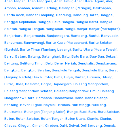
Aceh Tengah
,
Aceh Tenggara
,
Aceh Timur
,
Aceh Utara
,
Agam
,
Alor
,
Ambon
,
Asahan
,
Asmat
,
Badung
,
Balangan (Paringin)
,
Balikpapan
,
Banda Aceh
,
Bandar Lampung
,
Bandung
,
Bandung Barat
,
Banggai
,
Banggai Kepulauan
,
Banggai Laut
,
Bangka
,
Bangka Barat
,
Bangka
Selatan
,
Bangka Tengah
,
Bangkalan
,
Bangli
,
Banjar
,
Banjar (Martapura)
,
Banjarbaru
,
Banjarmasin
,
Banjarnegara
,
Bantaeng
,
Bantul
,
Banyuasin
,
Banyumas
,
Banyuwangi
,
Barito Kuala (Marabahan)
,
Barito Selatan
(Buntok)
,
Barito Timur (Tamiang Layang)
,
Barito Utara (Muara Teweh)
,
Barru
,
Batam
,
Batang
,
Batanghari
,
Batu
,
Batu Bara
,
Bau-Bau
,
Bekasi
,
Belitung
,
Belitung Timur
,
Belu
,
Bener Meriah
,
Bengkalis
,
Bengkayang
,
Bengkulu
,
Bengkulu Selatan
,
Bengkulu Tengah
,
Bengkulu Utara
,
Berau
(Tanjung Redeb)
,
Biak Numfor
,
Bima
,
Binjai
,
Bintan
,
Bireuen
,
Bitung
,
Blitar
,
Blora
,
Boalemo
,
Bogor
,
Bojonegoro
,
Bolaang Mongondow
,
Bolaang Mongondow Selatan
,
Bolaang Mongondow Timur
,
Bolaang
Mongondow Utara
,
Bombana
,
Bondowoso
,
Bone
,
Bone Bolango
,
Bontang
,
Boven Digoel
,
Boyolali
,
Brebes
,
Bukittinggi
,
Buleleng
,
Bulukumba
,
Bulungan (Tanjung Selor)
,
Bungo
,
Buol
,
Buru
,
Buru Selatan
,
Buton
,
Buton Selatan
,
Buton Tengah
,
Buton Utara
,
Ciamis
,
Cianjur
,
Cilacap
,
Cilegon
,
Cimahi
,
Cirebon
,
Dairi
,
Deiyai
,
Deli Serdang
,
Demak
,