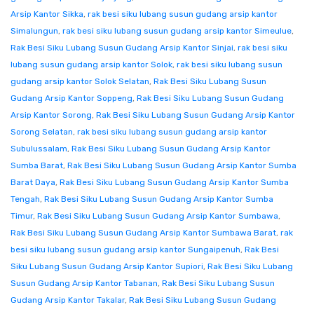
Arsip Kantor Sikka
,
rak besi siku lubang susun gudang arsip kantor
Simalungun
,
rak besi siku lubang susun gudang arsip kantor Simeulue
,
Rak Besi Siku Lubang Susun Gudang Arsip Kantor Sinjai
,
rak besi siku
lubang susun gudang arsip kantor Solok
,
rak besi siku lubang susun
gudang arsip kantor Solok Selatan
,
Rak Besi Siku Lubang Susun
Gudang Arsip Kantor Soppeng
,
Rak Besi Siku Lubang Susun Gudang
Arsip Kantor Sorong
,
Rak Besi Siku Lubang Susun Gudang Arsip Kantor
Sorong Selatan
,
rak besi siku lubang susun gudang arsip kantor
Subulussalam
,
Rak Besi Siku Lubang Susun Gudang Arsip Kantor
Sumba Barat
,
Rak Besi Siku Lubang Susun Gudang Arsip Kantor Sumba
Barat Daya
,
Rak Besi Siku Lubang Susun Gudang Arsip Kantor Sumba
Tengah
,
Rak Besi Siku Lubang Susun Gudang Arsip Kantor Sumba
Timur
,
Rak Besi Siku Lubang Susun Gudang Arsip Kantor Sumbawa
,
Rak Besi Siku Lubang Susun Gudang Arsip Kantor Sumbawa Barat
,
rak
besi siku lubang susun gudang arsip kantor Sungaipenuh
,
Rak Besi
Siku Lubang Susun Gudang Arsip Kantor Supiori
,
Rak Besi Siku Lubang
Susun Gudang Arsip Kantor Tabanan
,
Rak Besi Siku Lubang Susun
Gudang Arsip Kantor Takalar
,
Rak Besi Siku Lubang Susun Gudang