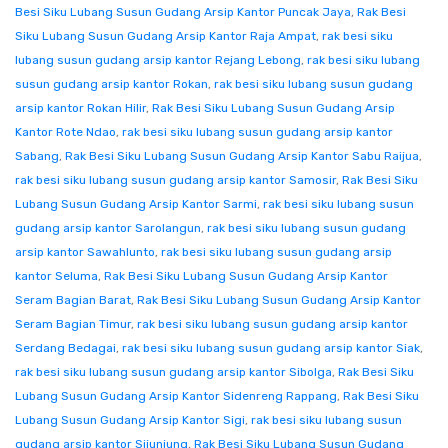
Besi Siku Lubang Susun Gudang Arsip Kantor Puncak Jaya
,
Rak Besi
Siku Lubang Susun Gudang Arsip Kantor Raja Ampat
,
rak besi siku
lubang susun gudang arsip kantor Rejang Lebong
,
rak besi siku lubang
susun gudang arsip kantor Rokan
,
rak besi siku lubang susun gudang
arsip kantor Rokan Hilir
,
Rak Besi Siku Lubang Susun Gudang Arsip
Kantor Rote Ndao
,
rak besi siku lubang susun gudang arsip kantor
Sabang
,
Rak Besi Siku Lubang Susun Gudang Arsip Kantor Sabu Raijua
,
rak besi siku lubang susun gudang arsip kantor Samosir
,
Rak Besi Siku
Lubang Susun Gudang Arsip Kantor Sarmi
,
rak besi siku lubang susun
gudang arsip kantor Sarolangun
,
rak besi siku lubang susun gudang
arsip kantor Sawahlunto
,
rak besi siku lubang susun gudang arsip
kantor Seluma
,
Rak Besi Siku Lubang Susun Gudang Arsip Kantor
Seram Bagian Barat
,
Rak Besi Siku Lubang Susun Gudang Arsip Kantor
Seram Bagian Timur
,
rak besi siku lubang susun gudang arsip kantor
Serdang Bedagai
,
rak besi siku lubang susun gudang arsip kantor Siak
,
rak besi siku lubang susun gudang arsip kantor Sibolga
,
Rak Besi Siku
Lubang Susun Gudang Arsip Kantor Sidenreng Rappang
,
Rak Besi Siku
Lubang Susun Gudang Arsip Kantor Sigi
,
rak besi siku lubang susun
gudang arsip kantor Sijunjung
,
Rak Besi Siku Lubang Susun Gudang