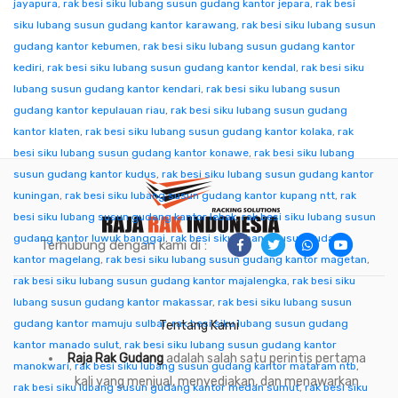
jayapura
,
rak besi siku lubang susun gudang kantor jepara
,
rak besi
siku lubang susun gudang kantor karawang
,
rak besi siku lubang susun
gudang kantor kebumen
,
rak besi siku lubang susun gudang kantor
kediri
,
rak besi siku lubang susun gudang kantor kendal
,
rak besi siku
lubang susun gudang kantor kendari
,
rak besi siku lubang susun
gudang kantor kepulauan riau
,
rak besi siku lubang susun gudang
kantor klaten
,
rak besi siku lubang susun gudang kantor kolaka
,
rak
besi siku lubang susun gudang kantor konawe
,
rak besi siku lubang
susun gudang kantor kudus
,
rak besi siku lubang susun gudang kantor
kuningan
,
rak besi siku lubang susun gudang kantor kupang ntt
,
rak
besi siku lubang susun gudang kantor lebak
,
rak besi siku lubang susun
gudang kantor luwuk banggai
,
rak besi siku lubang susun gudang
Terhubung dengan kami di :
kantor magelang
,
rak besi siku lubang susun gudang kantor magetan
,
rak besi siku lubang susun gudang kantor majalengka
,
rak besi siku
lubang susun gudang kantor makassar
,
rak besi siku lubang susun
gudang kantor mamuju sulbar
,
rak besi siku lubang susun gudang
Tentang Kami
kantor manado sulut
,
rak besi siku lubang susun gudang kantor
Raja Rak Gudang
adalah salah satu perintis pertama
manokwari
,
rak besi siku lubang susun gudang kantor mataram ntb
,
kali yang menjual, menyediakan, dan menawarkan
rak besi siku lubang susun gudang kantor medan sumut
,
rak besi siku