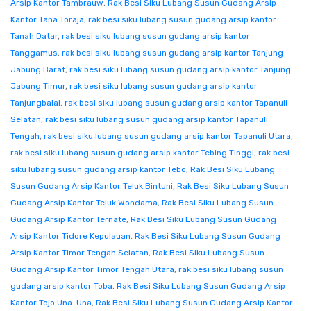
Arsip Kantor Tambrauw
,
Rak Besi Siku Lubang Susun Gudang Arsip
Kantor Tana Toraja
,
rak besi siku lubang susun gudang arsip kantor
Tanah Datar
,
rak besi siku lubang susun gudang arsip kantor
Tanggamus
,
rak besi siku lubang susun gudang arsip kantor Tanjung
Jabung Barat
,
rak besi siku lubang susun gudang arsip kantor Tanjung
Jabung Timur
,
rak besi siku lubang susun gudang arsip kantor
Tanjungbalai
,
rak besi siku lubang susun gudang arsip kantor Tapanuli
Selatan
,
rak besi siku lubang susun gudang arsip kantor Tapanuli
Tengah
,
rak besi siku lubang susun gudang arsip kantor Tapanuli Utara
,
rak besi siku lubang susun gudang arsip kantor Tebing Tinggi
,
rak besi
siku lubang susun gudang arsip kantor Tebo
,
Rak Besi Siku Lubang
Susun Gudang Arsip Kantor Teluk Bintuni
,
Rak Besi Siku Lubang Susun
Gudang Arsip Kantor Teluk Wondama
,
Rak Besi Siku Lubang Susun
Gudang Arsip Kantor Ternate
,
Rak Besi Siku Lubang Susun Gudang
Arsip Kantor Tidore Kepulauan
,
Rak Besi Siku Lubang Susun Gudang
Arsip Kantor Timor Tengah Selatan
,
Rak Besi Siku Lubang Susun
Gudang Arsip Kantor Timor Tengah Utara
,
rak besi siku lubang susun
gudang arsip kantor Toba
,
Rak Besi Siku Lubang Susun Gudang Arsip
Kantor Tojo Una-Una
,
Rak Besi Siku Lubang Susun Gudang Arsip Kantor