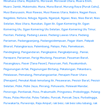
Minahasa Utara
,
Mojokerto
,
Morowali
,
Morowali Utara
,
Muara Enim
,
Muaro Jambi
,
Mukomuko
,
Muna
,
Muna Barat
,
Murung Raya (Puruk Cahu)
,
Musi Banyuasin
,
Musi Rawas
,
Musi Rawas Utara
,
Nabire
,
Nagan Raya
,
Nagekeo
,
Natuna
,
Nduga
,
Ngada
,
Nganjuk
,
Ngawi
,
Nias
,
Nias Barat
,
Nias
Selatan
,
Nias Utara
,
Nunukan
,
Ogan Ilir
,
Ogan Komering Ilir
,
Ogan
Komering Ulu
,
Ogan Komering Ulu Selatan
,
Ogan Komering Ulu Timur
,
Pacitan
,
Padang
,
Padang Lawas
,
Padang Lawas Utara
,
Padang
Pariaman
,
Padangpanjang
,
Padangsidempuan
,
Pagar Alam
,
Pakpak
Bharat
,
Palangkaraya
,
Palembang
,
Palopo
,
Palu
,
Pamekasan
,
Pandeglang
,
Pangandaran
,
Pangkajene
,
Pangkalpinang.
,
Paniai
,
Parepare
,
Pariaman
,
Parigi Moutong
,
Pasaman
,
Pasaman Barat
,
Pasangkayu
,
Paser (Tana Paser)
,
Pasuruan
,
Pati
,
Payakumbuh
,
Pegunungan Arfak
,
Pegunungan Bintang
,
Pekalongan
,
Pekanbaru
,
Pelalawan
,
Pemalang
,
Pematangsiantar
,
Penajam Paser Utara
(Penajam)
,
Penukal Abab lematang Ilir
,
Pesawaran
,
Pesisir Barat
,
Pesisir
Selatan
,
Pidie
,
Pidie Jaya
,
Pinrang
,
Pohuwato
,
Polewali Mandar
,
Ponorogo
,
Pontianak
,
Poso
,
Prabumulih
,
Pringsewu
,
Probolinggo
,
Pulang
Pisau
,
Pulau Morotai
,
Pulau Taliabu
,
Puncak
,
Puncak Jaya
,
Purbalingga
,
Purwakarta
,
Purworejo
,
Raja Ampat
,
rak besi
,
rak besi siku lubang
,
rak