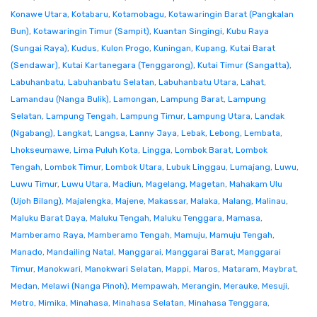
Konawe Utara
,
Kotabaru
,
Kotamobagu
,
Kotawaringin Barat (Pangkalan
Bun)
,
Kotawaringin Timur (Sampit)
,
Kuantan Singingi
,
Kubu Raya
(Sungai Raya)
,
Kudus
,
Kulon Progo
,
Kuningan
,
Kupang
,
Kutai Barat
(Sendawar)
,
Kutai Kartanegara (Tenggarong)
,
Kutai Timur (Sangatta)
,
Labuhanbatu
,
Labuhanbatu Selatan
,
Labuhanbatu Utara
,
Lahat
,
Lamandau (Nanga Bulik)
,
Lamongan
,
Lampung Barat
,
Lampung
Selatan
,
Lampung Tengah
,
Lampung Timur
,
Lampung Utara
,
Landak
(Ngabang)
,
Langkat
,
Langsa
,
Lanny Jaya
,
Lebak
,
Lebong
,
Lembata
,
Lhokseumawe
,
Lima Puluh Kota
,
Lingga
,
Lombok Barat
,
Lombok
Tengah
,
Lombok Timur
,
Lombok Utara
,
Lubuk Linggau
,
Lumajang
,
Luwu
,
Luwu Timur
,
Luwu Utara
,
Madiun
,
Magelang
,
Magetan
,
Mahakam Ulu
(Ujoh Bilang)
,
Majalengka
,
Majene
,
Makassar
,
Malaka
,
Malang
,
Malinau
,
Maluku Barat Daya
,
Maluku Tengah
,
Maluku Tenggara
,
Mamasa
,
Mamberamo Raya
,
Mamberamo Tengah
,
Mamuju
,
Mamuju Tengah
,
Manado
,
Mandailing Natal
,
Manggarai
,
Manggarai Barat
,
Manggarai
Timur
,
Manokwari
,
Manokwari Selatan
,
Mappi
,
Maros
,
Mataram
,
Maybrat
,
Medan
,
Melawi (Nanga Pinoh)
,
Mempawah
,
Merangin
,
Merauke
,
Mesuji
,
Metro
,
Mimika
,
Minahasa
,
Minahasa Selatan
,
Minahasa Tenggara
,