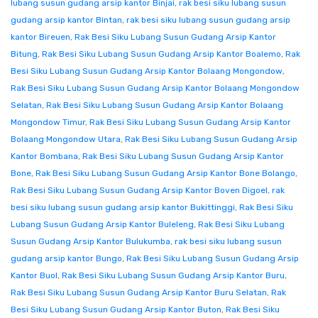
lubang susun gudang arsip kantor Binjai
,
rak besi siku lubang susun
gudang arsip kantor Bintan
,
rak besi siku lubang susun gudang arsip
kantor Bireuen
,
Rak Besi Siku Lubang Susun Gudang Arsip Kantor
Bitung
,
Rak Besi Siku Lubang Susun Gudang Arsip Kantor Boalemo
,
Rak
Besi Siku Lubang Susun Gudang Arsip Kantor Bolaang Mongondow
,
Rak Besi Siku Lubang Susun Gudang Arsip Kantor Bolaang Mongondow
Selatan
,
Rak Besi Siku Lubang Susun Gudang Arsip Kantor Bolaang
Mongondow Timur
,
Rak Besi Siku Lubang Susun Gudang Arsip Kantor
Bolaang Mongondow Utara
,
Rak Besi Siku Lubang Susun Gudang Arsip
Kantor Bombana
,
Rak Besi Siku Lubang Susun Gudang Arsip Kantor
Bone
,
Rak Besi Siku Lubang Susun Gudang Arsip Kantor Bone Bolango
,
Rak Besi Siku Lubang Susun Gudang Arsip Kantor Boven Digoel
,
rak
besi siku lubang susun gudang arsip kantor Bukittinggi
,
Rak Besi Siku
Lubang Susun Gudang Arsip Kantor Buleleng
,
Rak Besi Siku Lubang
Susun Gudang Arsip Kantor Bulukumba
,
rak besi siku lubang susun
gudang arsip kantor Bungo
,
Rak Besi Siku Lubang Susun Gudang Arsip
Kantor Buol
,
Rak Besi Siku Lubang Susun Gudang Arsip Kantor Buru
,
Rak Besi Siku Lubang Susun Gudang Arsip Kantor Buru Selatan
,
Rak
Besi Siku Lubang Susun Gudang Arsip Kantor Buton
,
Rak Besi Siku