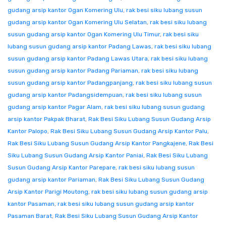
gudang arsip kantor Ogan Komering Ulu
,
rak besi siku lubang susun
gudang arsip kantor Ogan Komering Ulu Selatan
,
rak besi siku lubang
susun gudang arsip kantor Ogan Komering Ulu Timur
,
rak besi siku
lubang susun gudang arsip kantor Padang Lawas
,
rak besi siku lubang
susun gudang arsip kantor Padang Lawas Utara
,
rak besi siku lubang
susun gudang arsip kantor Padang Pariaman
,
rak besi siku lubang
susun gudang arsip kantor Padangpanjang
,
rak besi siku lubang susun
gudang arsip kantor Padangsidempuan
,
rak besi siku lubang susun
gudang arsip kantor Pagar Alam
,
rak besi siku lubang susun gudang
arsip kantor Pakpak Bharat
,
Rak Besi Siku Lubang Susun Gudang Arsip
Kantor Palopo
,
Rak Besi Siku Lubang Susun Gudang Arsip Kantor Palu
,
Rak Besi Siku Lubang Susun Gudang Arsip Kantor Pangkajene
,
Rak Besi
Siku Lubang Susun Gudang Arsip Kantor Paniai
,
Rak Besi Siku Lubang
Susun Gudang Arsip Kantor Parepare
,
rak besi siku lubang susun
gudang arsip kantor Pariaman
,
Rak Besi Siku Lubang Susun Gudang
Arsip Kantor Parigi Moutong
,
rak besi siku lubang susun gudang arsip
kantor Pasaman
,
rak besi siku lubang susun gudang arsip kantor
Pasaman Barat
,
Rak Besi Siku Lubang Susun Gudang Arsip Kantor