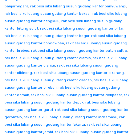
banjarnegara
,
rak besi siku lubang susun gudang kantor banyuwangi
,
rak besi siku lubang susun gudang kantor bekasi
,
rak besi siku lubang
susun gudang kantor bengkulu
,
rak besi siku lubang susun gudang
kantor bitung sulut
,
rak besi siku lubang susun gudang kantor blitar
,
rak besi siku lubang susun gudang kantor bogor
,
rak besi siku lubang
susun gudang kantor bondowoso
,
rak besi siku lubang susun gudang
kantor brebes
,
rak besi siku lubang susun gudang kantor buton sultra
,
rak besi siku lubang susun gudang kantor ciamis
,
rak besi siku lubang
susun gudang kantor cianjur
,
rak besi siku lubang susun gudang
kantor cibinong
,
rak besi siku lubang susun gudang kantor cikarang
,
rak besi siku lubang susun gudang kantor cilacap
,
rak besi siku lubang
susun gudang kantor cirebon
,
rak besi siku lubang susun gudang
kantor demak
,
rak besi siku lubang susun gudang kantor denpasar
,
rak
besi siku lubang susun gudang kantor depok
,
rak besi siku lubang
susun gudang kantor garut
,
rak besi siku lubang susun gudang kantor
gorontalo
,
rak besi siku lubang susun gudang kantor indramayu
,
rak
besi siku lubang susun gudang kantor jakarta
,
rak besi siku lubang
susun gudang kantor jambi
,
rak besi siku lubang susun gudang kantor