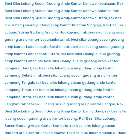
Besi Siku Lubang Susun Gudang Arsip Kantor Konawe Kepulauan
,
Rak
Besi Siku Lubang Susun Gudang Arsip Kantor Konawe Selatan
,
Rak
Besi Siku Lubang Susun Gudang Arsip Kantor Konawe Utara
,
rak besi
siku lubang susun gudang arsip kantor Kuantan Singingi
,
Rak Besi Siku
Lubang Susun Gudang Arsip Kantor Kupang
,
rak besi siku lubang susun
gudang arsip kantor Labuhanbatu
,
rak besi siku lubang susun gudang
arsip kantor Labuhanbatu Selatan
,
rak besi siku lubang susun gudang
arsip kantor Labuhanbatu Utara
,
rak besi siku lubang susun gudang
arsip kantor Lahat
,
rak besi siku lubang susun gudang arsip kantor
Lampung Barat
,
rak besi siku lubang susun gudang arsip kantor
Lampung Selatan
,
rak besi siku lubang susun gudang arsip kantor
Lampung Tengah
,
rak besi siku lubang susun gudang arsip kantor
Lampung Timur
,
rak besi siku lubang susun gudang arsip kantor
Lampung Utara
,
rak besi siku lubang susun gudang arsip kantor
Langkat
,
rak besi siku lubang susun gudang arsip kantor Langsa
,
Rak
Besi Siku Lubang Susun Gudang Arsip Kantor Lanny Jaya
,
rak besi siku
lubang susun gudang arsip kantor Lebong
,
Rak Besi Siku Lubang
Susun Gudang Arsip Kantor Lembata
,
rak besi siku lubang susun
gudang arsip kantor Lhokseumawe
,
rak besi siku lubang susun gudang