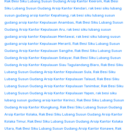
Rak Besi Siku Lubang Susun Gudang Arsip Kantor Keerom
,
Rak Besi
Siku Lubang Susun Gudang Arsip Kantor Kendari
,
rak besi siku lubang
susun gudang arsip kantor Kepahiang
,
rak besi siku lubang susun
gudang arsip kantor Kepulauan Anambas
,
Rak Besi Siku Lubang Susun
Gudang Arsip Kantor Kepulauan Aru
,
rak besi siku lubang susun
gudang arsip kantor Kepulauan Mentawai
,
rak besi siku lubang susun
gudang arsip kantor Kepulauan Meranti
,
Rak Besi Siku Lubang Susun
Gudang Arsip Kantor Kepulauan Sangihe
,
Rak Besi Siku Lubang Susun
Gudang Arsip Kantor Kepulauan Selayar
,
Rak Besi Siku Lubang Susun
Gudang Arsip Kantor Kepulauan Siau Tagulandang Biaro
,
Rak Besi Siku
Lubang Susun Gudang Arsip Kantor Kepulauan Sula
,
Rak Besi Siku
Lubang Susun Gudang Arsip Kantor Kepulauan Talaud
,
Rak Besi Siku
Lubang Susun Gudang Arsip Kantor Kepulauan Tanimbar
,
Rak Besi Siku
Lubang Susun Gudang Arsip Kantor Kepulauan Yapen
,
rak besi siku
lubang susun gudang arsip kantor Kerinci
,
Rak Besi Siku Lubang Susun
Gudang Arsip Kantor Klungkung
,
Rak Besi Siku Lubang Susun Gudang
Arsip Kantor Kolaka
,
Rak Besi Siku Lubang Susun Gudang Arsip Kantor
Kolaka Timur
,
Rak Besi Siku Lubang Susun Gudang Arsip Kantor Kolaka
Utara
,
Rak Besi Siku Lubang Susun Gudang Arsip Kantor Konawe
,
Rak