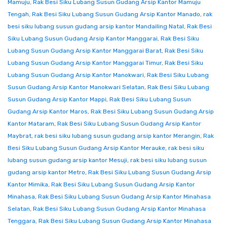
Mamuju
,
Rak Besi Siku Lubang Susun Gudang Arsip Kantor Mamuju
Tengah
,
Rak Besi Siku Lubang Susun Gudang Arsip Kantor Manado
,
rak
besi siku lubang susun gudang arsip kantor Mandailing Natal
,
Rak Besi
Siku Lubang Susun Gudang Arsip Kantor Manggarai
,
Rak Besi Siku
Lubang Susun Gudang Arsip Kantor Manggarai Barat
,
Rak Besi Siku
Lubang Susun Gudang Arsip Kantor Manggarai Timur
,
Rak Besi Siku
Lubang Susun Gudang Arsip Kantor Manokwari
,
Rak Besi Siku Lubang
Susun Gudang Arsip Kantor Manokwari Selatan
,
Rak Besi Siku Lubang
Susun Gudang Arsip Kantor Mappi
,
Rak Besi Siku Lubang Susun
Gudang Arsip Kantor Maros
,
Rak Besi Siku Lubang Susun Gudang Arsip
Kantor Mataram
,
Rak Besi Siku Lubang Susun Gudang Arsip Kantor
Maybrat
,
rak besi siku lubang susun gudang arsip kantor Merangin
,
Rak
Besi Siku Lubang Susun Gudang Arsip Kantor Merauke
,
rak besi siku
lubang susun gudang arsip kantor Mesuji
,
rak besi siku lubang susun
gudang arsip kantor Metro
,
Rak Besi Siku Lubang Susun Gudang Arsip
Kantor Mimika
,
Rak Besi Siku Lubang Susun Gudang Arsip Kantor
Minahasa
,
Rak Besi Siku Lubang Susun Gudang Arsip Kantor Minahasa
Selatan
,
Rak Besi Siku Lubang Susun Gudang Arsip Kantor Minahasa
Tenggara
,
Rak Besi Siku Lubang Susun Gudang Arsip Kantor Minahasa