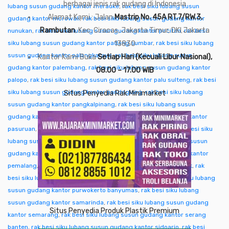
berbagai jenis rak gudang di Indonesia
lubang susun gudang kantor merauke
,
rak besi siku lubang susun
Alamat Kami : Jalan
Mastrip No. 45A RT.7/RW.3,
gudang kantor morowali
,
rak besi siku lubang susun gudang kantor
Rambutan
, Kec. Ciracas, Jakarta Timur, DKI Jakarta
nunukan
,
rak besi siku lubang susun gudang kantor pacitan
,
rak besi
siku lubang susun gudang kantor padang sumbar
13830
,
rak besi siku lubang
susun gudang kantor palangkaraya
,
rak besi siku lubang susun
Kantor Kami Buka
Setiap Hari (Kecuali Libur Nasional),
gudang kantor palembang
,
rak besi siku lubang susun gudang kantor
08.00 – 17.00 WIB
palopo
,
rak besi siku lubang susun gudang kantor palu sulteng
,
rak besi
siku lubang susun gudang kantor pandeglang
,
rak besi siku lubang
Situs Penyedia Rak Minimarket
susun gudang kantor pangkalpinang
,
rak besi siku lubang susun
gudang kantor pare-pare
,
rak besi siku lubang susun gudang kantor
pasuruan
,
rak besi siku lubang susun gudang kantor pati
,
rak besi siku
lubang susun gudang kantor pekalongan
,
rak besi siku lubang susun
gudang kantor pekanbaru
,
rak besi siku lubang susun gudang kantor
pemalang
,
rak besi siku lubang susun gudang kantor pontianak
,
rak
besi siku lubang susun gudang kantor purwakarta
,
rak besi siku lubang
susun gudang kantor purwokerto banyumas
,
rak besi siku lubang
susun gudang kantor samarinda
,
rak besi siku lubang susun gudang
Situs Penyedia Produk Plastik Premium
kantor semarang
,
rak besi siku lubang susun gudang kantor serang
banten
,
rak besi siku lubang susun gudang kantor sidoarjo
,
rak besi