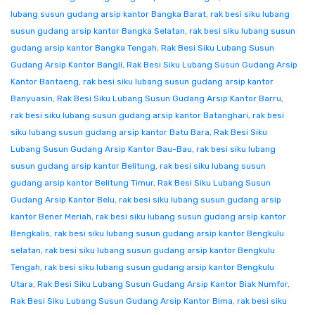
lubang susun gudang arsip kantor Bangka Barat
,
rak besi siku lubang
susun gudang arsip kantor Bangka Selatan
,
rak besi siku lubang susun
gudang arsip kantor Bangka Tengah
,
Rak Besi Siku Lubang Susun
Gudang Arsip Kantor Bangli
,
Rak Besi Siku Lubang Susun Gudang Arsip
Kantor Bantaeng
,
rak besi siku lubang susun gudang arsip kantor
Banyuasin
,
Rak Besi Siku Lubang Susun Gudang Arsip Kantor Barru
,
rak besi siku lubang susun gudang arsip kantor Batanghari
,
rak besi
siku lubang susun gudang arsip kantor Batu Bara
,
Rak Besi Siku
Lubang Susun Gudang Arsip Kantor Bau-Bau
,
rak besi siku lubang
susun gudang arsip kantor Belitung
,
rak besi siku lubang susun
gudang arsip kantor Belitung Timur
,
Rak Besi Siku Lubang Susun
Gudang Arsip Kantor Belu
,
rak besi siku lubang susun gudang arsip
kantor Bener Meriah
,
rak besi siku lubang susun gudang arsip kantor
Bengkalis
,
rak besi siku lubang susun gudang arsip kantor Bengkulu
selatan
,
rak besi siku lubang susun gudang arsip kantor Bengkulu
Tengah
,
rak besi siku lubang susun gudang arsip kantor Bengkulu
Utara
,
Rak Besi Siku Lubang Susun Gudang Arsip Kantor Biak Numfor
,
Rak Besi Siku Lubang Susun Gudang Arsip Kantor Bima
,
rak besi siku