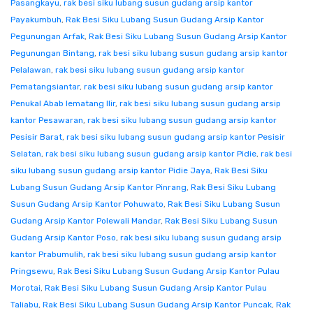
Pasangkayu
,
rak besi siku lubang susun gudang arsip kantor
Payakumbuh
,
Rak Besi Siku Lubang Susun Gudang Arsip Kantor
Pegunungan Arfak
,
Rak Besi Siku Lubang Susun Gudang Arsip Kantor
Pegunungan Bintang
,
rak besi siku lubang susun gudang arsip kantor
Pelalawan
,
rak besi siku lubang susun gudang arsip kantor
Pematangsiantar
,
rak besi siku lubang susun gudang arsip kantor
Penukal Abab lematang Ilir
,
rak besi siku lubang susun gudang arsip
kantor Pesawaran
,
rak besi siku lubang susun gudang arsip kantor
Pesisir Barat
,
rak besi siku lubang susun gudang arsip kantor Pesisir
Selatan
,
rak besi siku lubang susun gudang arsip kantor Pidie
,
rak besi
siku lubang susun gudang arsip kantor Pidie Jaya
,
Rak Besi Siku
Lubang Susun Gudang Arsip Kantor Pinrang
,
Rak Besi Siku Lubang
Susun Gudang Arsip Kantor Pohuwato
,
Rak Besi Siku Lubang Susun
Gudang Arsip Kantor Polewali Mandar
,
Rak Besi Siku Lubang Susun
Gudang Arsip Kantor Poso
,
rak besi siku lubang susun gudang arsip
kantor Prabumulih
,
rak besi siku lubang susun gudang arsip kantor
Pringsewu
,
Rak Besi Siku Lubang Susun Gudang Arsip Kantor Pulau
Morotai
,
Rak Besi Siku Lubang Susun Gudang Arsip Kantor Pulau
Taliabu
,
Rak Besi Siku Lubang Susun Gudang Arsip Kantor Puncak
,
Rak