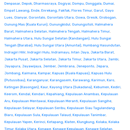
Denpasar
,
Depok
,
Dharmasraya
,
Dogiyai
,
Dompu
,
Donggala
,
Dumai
,
Empat Lawang
,
Ende
,
Enrekang
,
Fakfak
,
Flores Timur
,
Garut
,
Gayo
Lues
,
Gianyar
,
Gorontalo
,
Gorontalo Utara
,
Gowa
,
Gresik
,
Grobogan
,
Gunung Mas (Kuala Kurun)
,
Gunungkidul
,
Gunungsitoli
,
Halmahera
Barat
,
Halmahera Selatan
,
Halmahera Tengah
,
Halmahera Timur
,
Halmahera Utara
,
Hulu Sungai Selatan (Kandangan)
,
Hulu Sungai
Tengah (Barabai)
,
Hulu Sungai Utara (Amuntai)
,
Humbang Hasundutan
,
Indragiri Hilir
,
Indragiri Hulu
,
Indramayu
,
Intan Jaya
,
Jakarta Barat
,
Jakarta Pusat
,
Jakarta Selatan
,
Jakarta Timur
,
Jakarta Utara
,
Jambi
,
Jayapura
,
Jayawijaya
,
Jember
,
Jembrana
,
Jeneponto
,
Jepara
,
Jombang
,
Kaimana
,
Kampar
,
Kapuas (Kuala Kapuas)
,
Kapuas Hulu
(Putussibau)
,
Karanganyar
,
Karangasem
,
Karawang
,
Karimun
,
Karo
,
Katingan (Kasongan)
,
Kaur
,
Kayong Utara (Sukadana)
,
Kebumen
,
Kediri
,
Keerom
,
Kendal
,
Kendari
,
Kepahiang
,
Kepulauan Anambas
,
Kepulauan
Aru
,
Kepulauan Mentawai
,
Kepulauan Meranti
,
Kepulauan Sangihe
,
Kepulauan Selayar
,
Kepulauan Seribu
,
Kepulauan Siau Tagulandang
Biaro
,
Kepulauan Sula
,
Kepulauan Talaud
,
Kepulauan Tanimbar
,
Kepulauan Yapen
,
Kerinci
,
Ketapang
,
Klaten
,
Klungkung
,
Kolaka
,
Kolaka
Timur
,
Kolaka Utara
,
Konawe
,
Konawe Kepulauan
,
Konawe Selatan
,