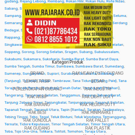
gudang
,
Rejang Lebong
,
Rembang
,
Rokan Hilir
,
Rokan Hulu
,
Rote Ndao
,
Sabang
,
Sabu Raijua
,
Salatiga
,
Samarinda
,
Sambas
,
Samosir
,
Sampang
,
Sanggau
,
Sarmi
,
Sarolangun
,
Sawahlunto
,
Sekadau
,
Seluma
,
Semarang
,
Seram Bagian Barat
,
Seram Bagian Timur
,
Serang
,
Serdang
Bedagai
,
Seruyan (Kuala Pembuang)
,
Siak
,
Sibolga
,
Sidenreng
Rappang
,
Sidoarjo
,
Sigi
,
Sijunjung
,
Sikka
,
Simalungun
,
Simeulue
,
Singkawang
,
Sinjai
,
Sintang
,
Situbondo
,
Sleman
,
Solok
,
Solok Selatan
,
Soppeng
,
Sorong
,
Sorong Selatan
,
Sragen
,
Subang
,
Subulussalam
,
Sukabumi
,
Sukamara
,
Sukoharjo
,
Sumba Barat
,
Sumba Barat Daya
,
Kategori Produk
Sumba Tengah
,
Sumba Timur
,
Sumbawa
,
Sumbawa Barat
,
Sumedang
,
BRAND
RAK HEAVY DUTY GUDANG
Sumenep
,
Sungaipenuh
,
Supiori
,
Surabaya
,
Surakarta
,
Tabalong
(Tanjung)
,
Tabanan
LEMARI ARSIP
,
Takalar
,
Tambrauw
,
Tana Tidung (Tideng Pale)
BESAR
,
Tana
Toraja
,
Tanah Bumbu (Batulicin)
,
Tanah Datar
,
Tanah Laut (Pelaihari)
,
PERLENGKAPAN GUDANG
RAK INDUSTRI
Tangerang
,
Tangerang Selatan
,
Tanggamus
,
Tanjung Jabung Barat
,
RAK ARSIP
RAK LIGHT DUTY
Tanjung Jabung Timur
,
Tanjungbalai
,
Tanjungpinang
,
Tapanuli Selatan
,
RAK BARANG
RAK MEDIUM DUTY
Tapanuli Tengah
,
Tapanuli Utara
,
Tapin (Rantau)
,
Tarakan
,
Tasikmalaya
,
RAK BESI
RAK MINIMARKET
Tebing Tinggi
,
Tebo
,
Tegal
,
Teluk Bintuni
,
Teluk Wondama
,
Temanggung
,
RAK GONDOLA
RAK PALLET
Ternate
,
Tidore Kepulauan
,
Timor Tengah Selatan
,
Timor Tengah Utara
,
RAK GUDANG
RAK PLASTIK
Toba
,
Tojo Una-Una
,
Tolikara
,
Tolitoli
,
Tomohon
,
Toraja Utara
,