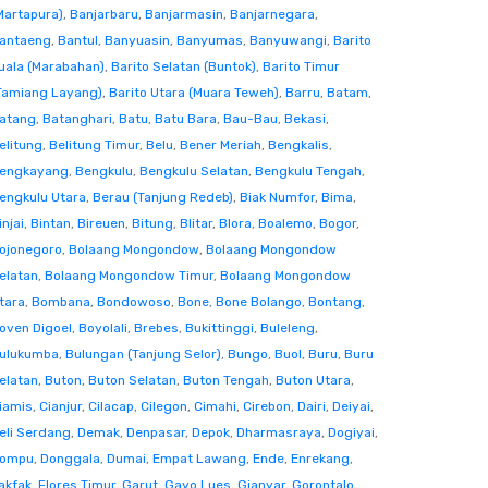
Martapura)
,
Banjarbaru
,
Banjarmasin
,
Banjarnegara
,
antaeng
,
Bantul
,
Banyuasin
,
Banyumas
,
Banyuwangi
,
Barito
uala (Marabahan)
,
Barito Selatan (Buntok)
,
Barito Timur
Tamiang Layang)
,
Barito Utara (Muara Teweh)
,
Barru
,
Batam
,
atang
,
Batanghari
,
Batu
,
Batu Bara
,
Bau-Bau
,
Bekasi
,
elitung
,
Belitung Timur
,
Belu
,
Bener Meriah
,
Bengkalis
,
engkayang
,
Bengkulu
,
Bengkulu Selatan
,
Bengkulu Tengah
,
engkulu Utara
,
Berau (Tanjung Redeb)
,
Biak Numfor
,
Bima
,
injai
,
Bintan
,
Bireuen
,
Bitung
,
Blitar
,
Blora
,
Boalemo
,
Bogor
,
ojonegoro
,
Bolaang Mongondow
,
Bolaang Mongondow
elatan
,
Bolaang Mongondow Timur
,
Bolaang Mongondow
tara
,
Bombana
,
Bondowoso
,
Bone
,
Bone Bolango
,
Bontang
,
oven Digoel
,
Boyolali
,
Brebes
,
Bukittinggi
,
Buleleng
,
ulukumba
,
Bulungan (Tanjung Selor)
,
Bungo
,
Buol
,
Buru
,
Buru
elatan
,
Buton
,
Buton Selatan
,
Buton Tengah
,
Buton Utara
,
iamis
,
Cianjur
,
Cilacap
,
Cilegon
,
Cimahi
,
Cirebon
,
Dairi
,
Deiyai
,
eli Serdang
,
Demak
,
Denpasar
,
Depok
,
Dharmasraya
,
Dogiyai
,
ompu
,
Donggala
,
Dumai
,
Empat Lawang
,
Ende
,
Enrekang
,
akfak
,
Flores Timur
,
Garut
,
Gayo Lues
,
Gianyar
,
Gorontalo
,