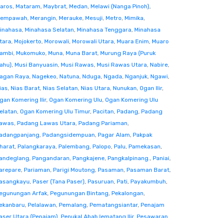
aros
,
Mataram
,
Maybrat
,
Medan
,
Melawi (Nanga Pinoh)
,
empawah
,
Merangin
,
Merauke
,
Mesuji
,
Metro
,
Mimika
,
inahasa
,
Minahasa Selatan
,
Minahasa Tenggara
,
Minahasa
tara
,
Mojokerto
,
Morowali
,
Morowali Utara
,
Muara Enim
,
Muaro
ambi
,
Mukomuko
,
Muna
,
Muna Barat
,
Murung Raya (Puruk
ahu)
,
Musi Banyuasin
,
Musi Rawas
,
Musi Rawas Utara
,
Nabire
,
agan Raya
,
Nagekeo
,
Natuna
,
Nduga
,
Ngada
,
Nganjuk
,
Ngawi
,
ias
,
Nias Barat
,
Nias Selatan
,
Nias Utara
,
Nunukan
,
Ogan Ilir
,
gan Komering Ilir
,
Ogan Komering Ulu
,
Ogan Komering Ulu
elatan
,
Ogan Komering Ulu Timur
,
Pacitan
,
Padang
,
Padang
awas
,
Padang Lawas Utara
,
Padang Pariaman
,
adangpanjang
,
Padangsidempuan
,
Pagar Alam
,
Pakpak
harat
,
Palangkaraya
,
Palembang
,
Palopo
,
Palu
,
Pamekasan
,
andeglang
,
Pangandaran
,
Pangkajene
,
Pangkalpinang.
,
Paniai
,
arepare
,
Pariaman
,
Parigi Moutong
,
Pasaman
,
Pasaman Barat
,
asangkayu
,
Paser (Tana Paser)
,
Pasuruan
,
Pati
,
Payakumbuh
,
egunungan Arfak
,
Pegunungan Bintang
,
Pekalongan
,
ekanbaru
,
Pelalawan
,
Pemalang
,
Pematangsiantar
,
Penajam
aser Utara (Penajam)
,
Penukal Abab lematang Ilir
,
Pesawaran
,