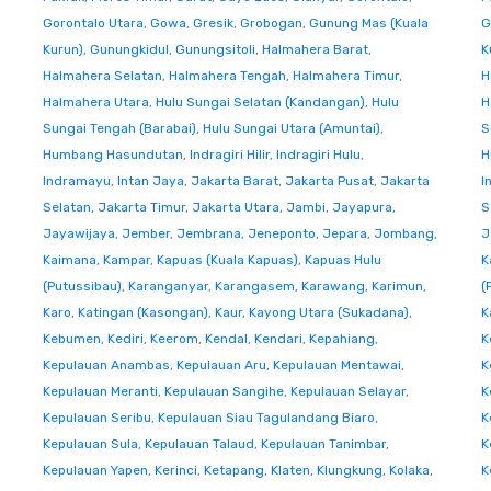
Gorontalo Utara
,
Gowa
,
Gresik
,
Grobogan
,
Gunung Mas (Kuala
G
Kurun)
,
Gunungkidul
,
Gunungsitoli
,
Halmahera Barat
,
K
Halmahera Selatan
,
Halmahera Tengah
,
Halmahera Timur
,
H
Halmahera Utara
,
Hulu Sungai Selatan (Kandangan)
,
Hulu
H
Sungai Tengah (Barabai)
,
Hulu Sungai Utara (Amuntai)
,
S
Humbang Hasundutan
,
Indragiri Hilir
,
Indragiri Hulu
,
H
Indramayu
,
Intan Jaya
,
Jakarta Barat
,
Jakarta Pusat
,
Jakarta
I
Selatan
,
Jakarta Timur
,
Jakarta Utara
,
Jambi
,
Jayapura
,
S
Jayawijaya
,
Jember
,
Jembrana
,
Jeneponto
,
Jepara
,
Jombang
,
J
Kaimana
,
Kampar
,
Kapuas (Kuala Kapuas)
,
Kapuas Hulu
K
(Putussibau)
,
Karanganyar
,
Karangasem
,
Karawang
,
Karimun
,
(
Karo
,
Katingan (Kasongan)
,
Kaur
,
Kayong Utara (Sukadana)
,
K
Kebumen
,
Kediri
,
Keerom
,
Kendal
,
Kendari
,
Kepahiang
,
K
Kepulauan Anambas
,
Kepulauan Aru
,
Kepulauan Mentawai
,
K
Kepulauan Meranti
,
Kepulauan Sangihe
,
Kepulauan Selayar
,
K
Kepulauan Seribu
,
Kepulauan Siau Tagulandang Biaro
,
K
Kepulauan Sula
,
Kepulauan Talaud
,
Kepulauan Tanimbar
,
K
Kepulauan Yapen
,
Kerinci
,
Ketapang
,
Klaten
,
Klungkung
,
Kolaka
,
K