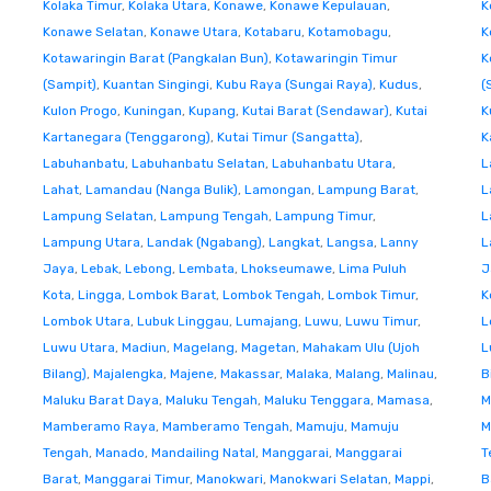
Kolaka Timur
,
Kolaka Utara
,
Konawe
,
Konawe Kepulauan
,
K
Konawe Selatan
,
Konawe Utara
,
Kotabaru
,
Kotamobagu
,
K
Kotawaringin Barat (Pangkalan Bun)
,
Kotawaringin Timur
K
(Sampit)
,
Kuantan Singingi
,
Kubu Raya (Sungai Raya)
,
Kudus
,
(
Kulon Progo
,
Kuningan
,
Kupang
,
Kutai Barat (Sendawar)
,
Kutai
K
Kartanegara (Tenggarong)
,
Kutai Timur (Sangatta)
,
K
Labuhanbatu
,
Labuhanbatu Selatan
,
Labuhanbatu Utara
,
L
Lahat
,
Lamandau (Nanga Bulik)
,
Lamongan
,
Lampung Barat
,
L
Lampung Selatan
,
Lampung Tengah
,
Lampung Timur
,
L
Lampung Utara
,
Landak (Ngabang)
,
Langkat
,
Langsa
,
Lanny
L
Jaya
,
Lebak
,
Lebong
,
Lembata
,
Lhokseumawe
,
Lima Puluh
J
Kota
,
Lingga
,
Lombok Barat
,
Lombok Tengah
,
Lombok Timur
,
K
Lombok Utara
,
Lubuk Linggau
,
Lumajang
,
Luwu
,
Luwu Timur
,
L
Luwu Utara
,
Madiun
,
Magelang
,
Magetan
,
Mahakam Ulu (Ujoh
L
Bilang)
,
Majalengka
,
Majene
,
Makassar
,
Malaka
,
Malang
,
Malinau
,
B
Maluku Barat Daya
,
Maluku Tengah
,
Maluku Tenggara
,
Mamasa
,
M
Mamberamo Raya
,
Mamberamo Tengah
,
Mamuju
,
Mamuju
M
Tengah
,
Manado
,
Mandailing Natal
,
Manggarai
,
Manggarai
T
Barat
,
Manggarai Timur
,
Manokwari
,
Manokwari Selatan
,
Mappi
,
B