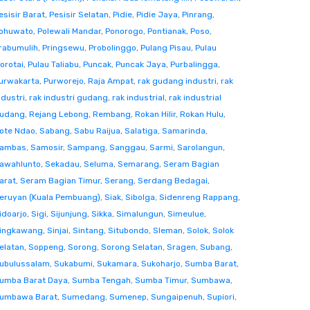
esisir Barat
,
Pesisir Selatan
,
Pidie
,
Pidie Jaya
,
Pinrang
,
ohuwato
,
Polewali Mandar
,
Ponorogo
,
Pontianak
,
Poso
,
rabumulih
,
Pringsewu
,
Probolinggo
,
Pulang Pisau
,
Pulau
orotai
,
Pulau Taliabu
,
Puncak
,
Puncak Jaya
,
Purbalingga
,
urwakarta
,
Purworejo
,
Raja Ampat
,
rak gudang industri
,
rak
ndustri
,
rak industri gudang
,
rak industrial
,
rak industrial
udang
,
Rejang Lebong
,
Rembang
,
Rokan Hilir
,
Rokan Hulu
,
ote Ndao
,
Sabang
,
Sabu Raijua
,
Salatiga
,
Samarinda
,
ambas
,
Samosir
,
Sampang
,
Sanggau
,
Sarmi
,
Sarolangun
,
awahlunto
,
Sekadau
,
Seluma
,
Semarang
,
Seram Bagian
arat
,
Seram Bagian Timur
,
Serang
,
Serdang Bedagai
,
eruyan (Kuala Pembuang)
,
Siak
,
Sibolga
,
Sidenreng Rappang
,
idoarjo
,
Sigi
,
Sijunjung
,
Sikka
,
Simalungun
,
Simeulue
,
ingkawang
,
Sinjai
,
Sintang
,
Situbondo
,
Sleman
,
Solok
,
Solok
elatan
,
Soppeng
,
Sorong
,
Sorong Selatan
,
Sragen
,
Subang
,
ubulussalam
,
Sukabumi
,
Sukamara
,
Sukoharjo
,
Sumba Barat
,
umba Barat Daya
,
Sumba Tengah
,
Sumba Timur
,
Sumbawa
,
umbawa Barat
,
Sumedang
,
Sumenep
,
Sungaipenuh
,
Supiori
,