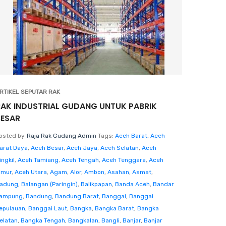
RTIKEL SEPUTAR RAK
RAK INDUSTRIAL GUDANG UNTUK PABRIK
BESAR
osted by
Raja Rak Gudang Admin
Tags:
Aceh Barat
,
Aceh
arat Daya
,
Aceh Besar
,
Aceh Jaya
,
Aceh Selatan
,
Aceh
ingkil
,
Aceh Tamiang
,
Aceh Tengah
,
Aceh Tenggara
,
Aceh
imur
,
Aceh Utara
,
Agam
,
Alor
,
Ambon
,
Asahan
,
Asmat
,
adung
,
Balangan (Paringin)
,
Balikpapan
,
Banda Aceh
,
Bandar
ampung
,
Bandung
,
Bandung Barat
,
Banggai
,
Banggai
epulauan
,
Banggai Laut
,
Bangka
,
Bangka Barat
,
Bangka
elatan
,
Bangka Tengah
,
Bangkalan
,
Bangli
,
Banjar
,
Banjar