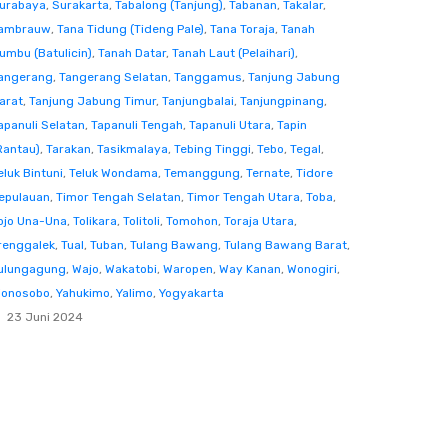
urabaya
,
Surakarta
,
Tabalong (Tanjung)
,
Tabanan
,
Takalar
,
ambrauw
,
Tana Tidung (Tideng Pale)
,
Tana Toraja
,
Tanah
umbu (Batulicin)
,
Tanah Datar
,
Tanah Laut (Pelaihari)
,
angerang
,
Tangerang Selatan
,
Tanggamus
,
Tanjung Jabung
arat
,
Tanjung Jabung Timur
,
Tanjungbalai
,
Tanjungpinang
,
apanuli Selatan
,
Tapanuli Tengah
,
Tapanuli Utara
,
Tapin
Rantau)
,
Tarakan
,
Tasikmalaya
,
Tebing Tinggi
,
Tebo
,
Tegal
,
eluk Bintuni
,
Teluk Wondama
,
Temanggung
,
Ternate
,
Tidore
epulauan
,
Timor Tengah Selatan
,
Timor Tengah Utara
,
Toba
,
ojo Una-Una
,
Tolikara
,
Tolitoli
,
Tomohon
,
Toraja Utara
,
renggalek
,
Tual
,
Tuban
,
Tulang Bawang
,
Tulang Bawang Barat
,
ulungagung
,
Wajo
,
Wakatobi
,
Waropen
,
Way Kanan
,
Wonogiri
,
onosobo
,
Yahukimo
,
Yalimo
,
Yogyakarta
23 Juni 2024