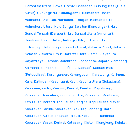
Gorontalo Utara
,
Gowa
,
Gresik
,
Grobogan
,
Gunung Mas (Kuala
Kurun)
,
Gunungkidul
,
Gunungsitoli
,
Halmahera Barat
,
Halmahera Selatan
,
Halmahera Tengah
,
Halmahera Timur
,
Halmahera Utara
,
Hulu Sungai Selatan (Kandangan)
,
Hulu
Sungai Tengah (Barabai)
,
Hulu Sungai Utara (Amuntai)
,
Humbang Hasundutan
,
Indragiri Hilir
,
Indragiri Hulu
,
Indramayu
,
Intan Jaya
,
Jakarta Barat
,
Jakarta Pusat
,
Jakarta
Selatan
,
Jakarta Timur
,
Jakarta Utara
,
Jambi
,
Jayapura
,
Jayawijaya
,
Jember
,
Jembrana
,
Jeneponto
,
Jepara
,
Jombang
,
Kaimana
,
Kampar
,
Kapuas (Kuala Kapuas)
,
Kapuas Hulu
(Putussibau)
,
Karanganyar
,
Karangasem
,
Karawang
,
Karimun
,
Karo
,
Katingan (Kasongan)
,
Kaur
,
Kayong Utara (Sukadana)
,
Kebumen
,
Kediri
,
Keerom
,
Kendal
,
Kendari
,
Kepahiang
,
Kepulauan Anambas
,
Kepulauan Aru
,
Kepulauan Mentawai
,
Kepulauan Meranti
,
Kepulauan Sangihe
,
Kepulauan Selayar
,
Kepulauan Seribu
,
Kepulauan Siau Tagulandang Biaro
,
Kepulauan Sula
,
Kepulauan Talaud
,
Kepulauan Tanimbar
,
Kepulauan Yapen
,
Kerinci
,
Ketapang
,
Klaten
,
Klungkung
,
Kolaka
,