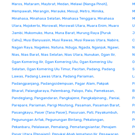
Maros
,
Mataram
,
Maybrat
,
Medan
,
Melawi (Nanga Pinoh)
,
M
Mempawah
,
Merangin
,
Merauke
,
Mesuji
,
Metro
,
Mimika
,
M
Minahasa
,
Minahasa Selatan
,
Minahasa Tenggara
,
Minahasa
M
Utara
,
Mojokerto
,
Morowali
,
Morowali Utara
,
Muara Enim
,
Muaro
U
Jambi
,
Mukomuko
,
Muna
,
Muna Barat
,
Murung Raya (Puruk
J
Cahu)
,
Musi Banyuasin
,
Musi Rawas
,
Musi Rawas Utara
,
Nabire
,
C
Nagan Raya
,
Nagekeo
,
Natuna
,
Nduga
,
Ngada
,
Nganjuk
,
Ngawi
,
N
Nias
,
Nias Barat
,
Nias Selatan
,
Nias Utara
,
Nunukan
,
Ogan Ilir
,
N
Ogan Komering Ilir
,
Ogan Komering Ulu
,
Ogan Komering Ulu
O
Selatan
,
Ogan Komering Ulu Timur
,
Pacitan
,
Padang
,
Padang
S
Lawas
,
Padang Lawas Utara
,
Padang Pariaman
,
L
Padangpanjang
,
Padangsidempuan
,
Pagar Alam
,
Pakpak
P
Bharat
,
Palangkaraya
,
Palembang
,
Palopo
,
Palu
,
Pamekasan
,
B
Pandeglang
,
Pangandaran
,
Pangkajene
,
Pangkalpinang.
,
Paniai
,
P
Parepare
,
Pariaman
,
Parigi Moutong
,
Pasaman
,
Pasaman Barat
,
P
Pasangkayu
,
Paser (Tana Paser)
,
Pasuruan
,
Pati
,
Payakumbuh
,
P
Pegunungan Arfak
,
Pegunungan Bintang
,
Pekalongan
,
P
Pekanbaru
,
Pelalawan
,
Pemalang
,
Pematangsiantar
,
Penajam
P
Paser Utara (Penajam)
,
Penukal Abab lematang Ilir
,
Pesawaran
,
P