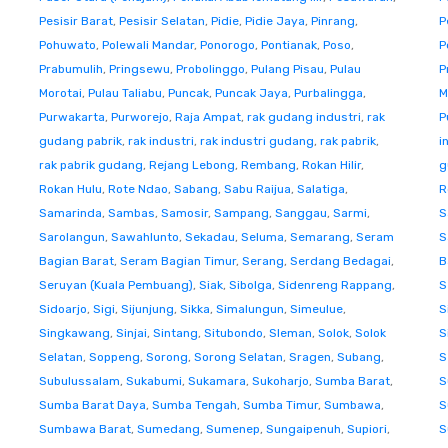
Pesisir Barat
,
Pesisir Selatan
,
Pidie
,
Pidie Jaya
,
Pinrang
,
P
Pohuwato
,
Polewali Mandar
,
Ponorogo
,
Pontianak
,
Poso
,
P
Prabumulih
,
Pringsewu
,
Probolinggo
,
Pulang Pisau
,
Pulau
P
Morotai
,
Pulau Taliabu
,
Puncak
,
Puncak Jaya
,
Purbalingga
,
M
Purwakarta
,
Purworejo
,
Raja Ampat
,
rak gudang industri
,
rak
P
gudang pabrik
,
rak industri
,
rak industri gudang
,
rak pabrik
,
i
rak pabrik gudang
,
Rejang Lebong
,
Rembang
,
Rokan Hilir
,
g
Rokan Hulu
,
Rote Ndao
,
Sabang
,
Sabu Raijua
,
Salatiga
,
R
Samarinda
,
Sambas
,
Samosir
,
Sampang
,
Sanggau
,
Sarmi
,
S
Sarolangun
,
Sawahlunto
,
Sekadau
,
Seluma
,
Semarang
,
Seram
S
Bagian Barat
,
Seram Bagian Timur
,
Serang
,
Serdang Bedagai
,
B
Seruyan (Kuala Pembuang)
,
Siak
,
Sibolga
,
Sidenreng Rappang
,
S
Sidoarjo
,
Sigi
,
Sijunjung
,
Sikka
,
Simalungun
,
Simeulue
,
S
Singkawang
,
Sinjai
,
Sintang
,
Situbondo
,
Sleman
,
Solok
,
Solok
S
Selatan
,
Soppeng
,
Sorong
,
Sorong Selatan
,
Sragen
,
Subang
,
S
Subulussalam
,
Sukabumi
,
Sukamara
,
Sukoharjo
,
Sumba Barat
,
S
Sumba Barat Daya
,
Sumba Tengah
,
Sumba Timur
,
Sumbawa
,
S
Sumbawa Barat
,
Sumedang
,
Sumenep
,
Sungaipenuh
,
Supiori
,
S