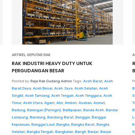
ARTIKEL SEPUTAR RAK
A
RAK INDUSTRI HEAVY DUTY UNTUK
PERGUDANGAN BESAR
Posted by
Raja Rak Gudang Admin
Tags:
Aceh Barat
,
Aceh
P
Barat Daya
,
Aceh Besar
,
Aceh Jaya
,
Aceh Selatan
,
Aceh
B
Singkil
,
Aceh Tamiang
,
Aceh Tengah
,
Aceh Tenggara
,
Aceh
S
Timur
,
Aceh Utara
,
Agam
,
Alor
,
Ambon
,
Asahan
,
Asmat
,
T
Badung
,
Balangan (Paringin)
,
Balikpapan
,
Banda Aceh
,
Bandar
B
Lampung
,
Bandung
,
Bandung Barat
,
Banggai
,
Banggai
L
Kepulauan
,
Banggai Laut
,
Bangka
,
Bangka Barat
,
Bangka
K
Selatan
,
Bangka Tengah
,
Bangkalan
,
Bangli
,
Banjar
,
Banjar
S