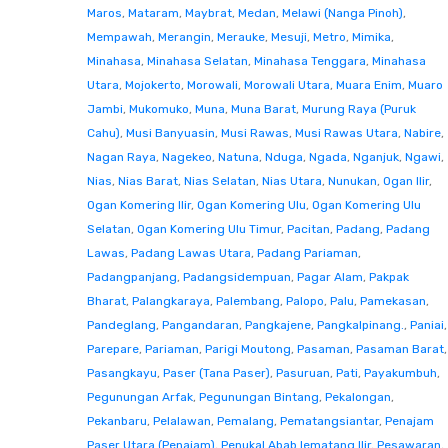
Maros
,
Mataram
,
Maybrat
,
Medan
,
Melawi (Nanga Pinoh)
,
Mempawah
,
Merangin
,
Merauke
,
Mesuji
,
Metro
,
Mimika
,
Minahasa
,
Minahasa Selatan
,
Minahasa Tenggara
,
Minahasa
Utara
,
Mojokerto
,
Morowali
,
Morowali Utara
,
Muara Enim
,
Muaro
Jambi
,
Mukomuko
,
Muna
,
Muna Barat
,
Murung Raya (Puruk
Cahu)
,
Musi Banyuasin
,
Musi Rawas
,
Musi Rawas Utara
,
Nabire
,
Nagan Raya
,
Nagekeo
,
Natuna
,
Nduga
,
Ngada
,
Nganjuk
,
Ngawi
,
Nias
,
Nias Barat
,
Nias Selatan
,
Nias Utara
,
Nunukan
,
Ogan Ilir
,
Ogan Komering Ilir
,
Ogan Komering Ulu
,
Ogan Komering Ulu
Selatan
,
Ogan Komering Ulu Timur
,
Pacitan
,
Padang
,
Padang
Lawas
,
Padang Lawas Utara
,
Padang Pariaman
,
Padangpanjang
,
Padangsidempuan
,
Pagar Alam
,
Pakpak
Bharat
,
Palangkaraya
,
Palembang
,
Palopo
,
Palu
,
Pamekasan
,
Pandeglang
,
Pangandaran
,
Pangkajene
,
Pangkalpinang.
,
Paniai
,
Parepare
,
Pariaman
,
Parigi Moutong
,
Pasaman
,
Pasaman Barat
,
Pasangkayu
,
Paser (Tana Paser)
,
Pasuruan
,
Pati
,
Payakumbuh
,
Pegunungan Arfak
,
Pegunungan Bintang
,
Pekalongan
,
Pekanbaru
,
Pelalawan
,
Pemalang
,
Pematangsiantar
,
Penajam
Paser Utara (Penajam)
,
Penukal Abab lematang Ilir
,
Pesawaran
,