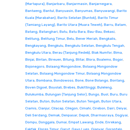
(Martapura)
,
Banjarbaru
,
Banjarmasin
,
Banjarnegara
,
Bantaeng
,
Bantul
,
Banyuasin
,
Banyumas
,
Banyuwangi
,
Barito
Kuala (Marabahan)
,
Barito Selatan (Buntok)
,
Barito Timur
(Tamiang Layang)
,
Barito Utara (Muara Teweh)
,
Barru
,
Batam
,
Batang
,
Batanghari
,
Batu
,
Batu Bara
,
Bau-Bau
,
Bekasi
,
Belitung
,
Belitung Timur
,
Belu
,
Bener Meriah
,
Bengkalis
,
Bengkayang
,
Bengkulu
,
Bengkulu Selatan
,
Bengkulu Tengah
,
Bengkulu Utara
,
Berau (Tanjung Redeb)
,
Biak Numfor
,
Bima
,
Binjai
,
Bintan
,
Bireuen
,
Bitung
,
Blitar
,
Blora
,
Boalemo
,
Bogor
,
Bojonegoro
,
Bolaang Mongondow
,
Bolaang Mongondow
Selatan
,
Bolaang Mongondow Timur
,
Bolaang Mongondow
Utara
,
Bombana
,
Bondowoso
,
Bone
,
Bone Bolango
,
Bontang
,
Boven Digoel
,
Boyolali
,
Brebes
,
Bukittinggi
,
Buleleng
,
Bulukumba
,
Bulungan (Tanjung Selor)
,
Bungo
,
Buol
,
Buru
,
Buru
Selatan
,
Buton
,
Buton Selatan
,
Buton Tengah
,
Buton Utara
,
Ciamis
,
Cianjur
,
Cilacap
,
Cilegon
,
Cimahi
,
Cirebon
,
Dairi
,
Deiyai
,
Deli Serdang
,
Demak
,
Denpasar
,
Depok
,
Dharmasraya
,
Dogiyai
,
Dompu
,
Donggala
,
Dumai
,
Empat Lawang
,
Ende
,
Enrekang
,
Fakfak
,
Flores Timur
,
Garut
,
Gayo Lues
,
Gianyar
,
Gorontalo
,