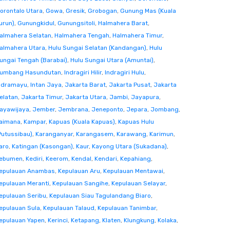
orontalo Utara
,
Gowa
,
Gresik
,
Grobogan
,
Gunung Mas (Kuala
urun)
,
Gunungkidul
,
Gunungsitoli
,
Halmahera Barat
,
almahera Selatan
,
Halmahera Tengah
,
Halmahera Timur
,
almahera Utara
,
Hulu Sungai Selatan (Kandangan)
,
Hulu
ungai Tengah (Barabai)
,
Hulu Sungai Utara (Amuntai)
,
umbang Hasundutan
,
Indragiri Hilir
,
Indragiri Hulu
,
ndramayu
,
Intan Jaya
,
Jakarta Barat
,
Jakarta Pusat
,
Jakarta
elatan
,
Jakarta Timur
,
Jakarta Utara
,
Jambi
,
Jayapura
,
ayawijaya
,
Jember
,
Jembrana
,
Jeneponto
,
Jepara
,
Jombang
,
aimana
,
Kampar
,
Kapuas (Kuala Kapuas)
,
Kapuas Hulu
Putussibau)
,
Karanganyar
,
Karangasem
,
Karawang
,
Karimun
,
aro
,
Katingan (Kasongan)
,
Kaur
,
Kayong Utara (Sukadana)
,
ebumen
,
Kediri
,
Keerom
,
Kendal
,
Kendari
,
Kepahiang
,
epulauan Anambas
,
Kepulauan Aru
,
Kepulauan Mentawai
,
epulauan Meranti
,
Kepulauan Sangihe
,
Kepulauan Selayar
,
epulauan Seribu
,
Kepulauan Siau Tagulandang Biaro
,
epulauan Sula
,
Kepulauan Talaud
,
Kepulauan Tanimbar
,
epulauan Yapen
,
Kerinci
,
Ketapang
,
Klaten
,
Klungkung
,
Kolaka
,