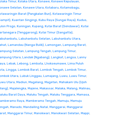
olaka Timur
,
Kolaka Utara
,
Konawe
,
Konawe Kepulauan
,
onawe Selatan
,
Konawe Utara
,
Kotabaru
,
Kotamobagu
,
otawaringin Barat (Pangkalan Bun)
,
Kotawaringin Timur
Sampit)
,
Kuantan Singingi
,
Kubu Raya (Sungai Raya)
,
Kudus
,
ulon Progo
,
Kuningan
,
Kupang
,
Kutai Barat (Sendawar)
,
Kutai
artanegara (Tenggarong)
,
Kutai Timur (Sangatta)
,
abuhanbatu
,
Labuhanbatu Selatan
,
Labuhanbatu Utara
,
ahat
,
Lamandau (Nanga Bulik)
,
Lamongan
,
Lampung Barat
,
ampung Selatan
,
Lampung Tengah
,
Lampung Timur
,
ampung Utara
,
Landak (Ngabang)
,
Langkat
,
Langsa
,
Lanny
aya
,
Lebak
,
Lebong
,
Lembata
,
Lhokseumawe
,
Lima Puluh
ota
,
Lingga
,
Lombok Barat
,
Lombok Tengah
,
Lombok Timur
,
ombok Utara
,
Lubuk Linggau
,
Lumajang
,
Luwu
,
Luwu Timur
,
uwu Utara
,
Madiun
,
Magelang
,
Magetan
,
Mahakam Ulu (Ujoh
ilang)
,
Majalengka
,
Majene
,
Makassar
,
Malaka
,
Malang
,
Malinau
,
aluku Barat Daya
,
Maluku Tengah
,
Maluku Tenggara
,
Mamasa
,
amberamo Raya
,
Mamberamo Tengah
,
Mamuju
,
Mamuju
engah
,
Manado
,
Mandailing Natal
,
Manggarai
,
Manggarai
arat
,
Manggarai Timur
,
Manokwari
,
Manokwari Selatan
,
Mappi
,