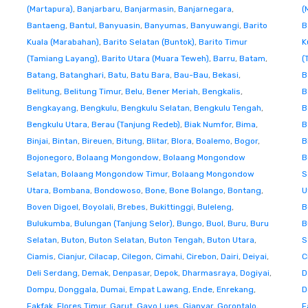
(Martapura)
,
Banjarbaru
,
Banjarmasin
,
Banjarnegara
,
(
Bantaeng
,
Bantul
,
Banyuasin
,
Banyumas
,
Banyuwangi
,
Barito
B
Kuala (Marabahan)
,
Barito Selatan (Buntok)
,
Barito Timur
K
(Tamiang Layang)
,
Barito Utara (Muara Teweh)
,
Barru
,
Batam
,
(
Batang
,
Batanghari
,
Batu
,
Batu Bara
,
Bau-Bau
,
Bekasi
,
B
Belitung
,
Belitung Timur
,
Belu
,
Bener Meriah
,
Bengkalis
,
B
Bengkayang
,
Bengkulu
,
Bengkulu Selatan
,
Bengkulu Tengah
,
B
Bengkulu Utara
,
Berau (Tanjung Redeb)
,
Biak Numfor
,
Bima
,
B
Binjai
,
Bintan
,
Bireuen
,
Bitung
,
Blitar
,
Blora
,
Boalemo
,
Bogor
,
B
Bojonegoro
,
Bolaang Mongondow
,
Bolaang Mongondow
B
Selatan
,
Bolaang Mongondow Timur
,
Bolaang Mongondow
S
Utara
,
Bombana
,
Bondowoso
,
Bone
,
Bone Bolango
,
Bontang
,
U
Boven Digoel
,
Boyolali
,
Brebes
,
Bukittinggi
,
Buleleng
,
B
Bulukumba
,
Bulungan (Tanjung Selor)
,
Bungo
,
Buol
,
Buru
,
Buru
B
Selatan
,
Buton
,
Buton Selatan
,
Buton Tengah
,
Buton Utara
,
S
Ciamis
,
Cianjur
,
Cilacap
,
Cilegon
,
Cimahi
,
Cirebon
,
Dairi
,
Deiyai
,
C
Deli Serdang
,
Demak
,
Denpasar
,
Depok
,
Dharmasraya
,
Dogiyai
,
D
Dompu
,
Donggala
,
Dumai
,
Empat Lawang
,
Ende
,
Enrekang
,
D
Fakfak
,
Flores Timur
,
Garut
,
Gayo Lues
,
Gianyar
,
Gorontalo
,
F