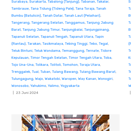
Surabaya
,
Surakarta
,
Tabalong (Tanjung)
,
Tabanan
,
Takalar
,
S
Tambrauw
,
Tana Tidung (Tideng Pale)
,
Tana Toraja
,
Tanah
T
Bumbu (Batulicin)
,
Tanah Datar
,
Tanah Laut (Pelaihari)
,
B
Tangerang
,
Tangerang Selatan
,
Tanggamus
,
Tanjung Jabung
T
Barat
,
Tanjung Jabung Timur
,
Tanjungbalai
,
Tanjungpinang
,
B
Tapanuli Selatan
,
Tapanuli Tengah
,
Tapanuli Utara
,
Tapin
T
(Rantau)
,
Tarakan
,
Tasikmalaya
,
Tebing Tinggi
,
Tebo
,
Tegal
,
(
Teluk Bintuni
,
Teluk Wondama
,
Temanggung
,
Ternate
,
Tidore
T
Kepulauan
,
Timor Tengah Selatan
,
Timor Tengah Utara
,
Toba
,
K
Tojo Una-Una
,
Tolikara
,
Tolitoli
,
Tomohon
,
Toraja Utara
,
T
Trenggalek
,
Tual
,
Tuban
,
Tulang Bawang
,
Tulang Bawang Barat
,
T
Tulungagung
,
Wajo
,
Wakatobi
,
Waropen
,
Way Kanan
,
Wonogiri
,
T
Wonosobo
,
Yahukimo
,
Yalimo
,
Yogyakarta
W
23 Juni 2024