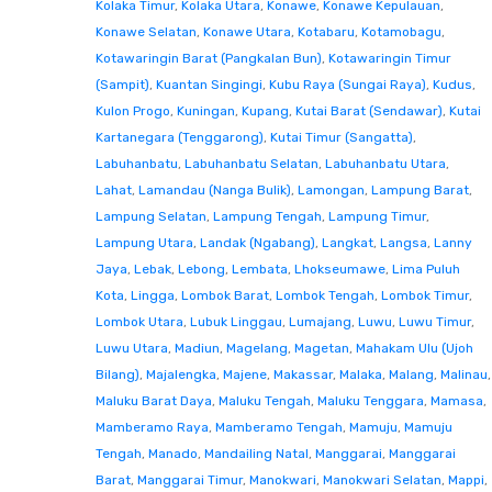
Kolaka Timur
,
Kolaka Utara
,
Konawe
,
Konawe Kepulauan
,
Konawe Selatan
,
Konawe Utara
,
Kotabaru
,
Kotamobagu
,
Kotawaringin Barat (Pangkalan Bun)
,
Kotawaringin Timur
(Sampit)
,
Kuantan Singingi
,
Kubu Raya (Sungai Raya)
,
Kudus
,
Kulon Progo
,
Kuningan
,
Kupang
,
Kutai Barat (Sendawar)
,
Kutai
Kartanegara (Tenggarong)
,
Kutai Timur (Sangatta)
,
Labuhanbatu
,
Labuhanbatu Selatan
,
Labuhanbatu Utara
,
Lahat
,
Lamandau (Nanga Bulik)
,
Lamongan
,
Lampung Barat
,
Lampung Selatan
,
Lampung Tengah
,
Lampung Timur
,
Lampung Utara
,
Landak (Ngabang)
,
Langkat
,
Langsa
,
Lanny
Jaya
,
Lebak
,
Lebong
,
Lembata
,
Lhokseumawe
,
Lima Puluh
Kota
,
Lingga
,
Lombok Barat
,
Lombok Tengah
,
Lombok Timur
,
Lombok Utara
,
Lubuk Linggau
,
Lumajang
,
Luwu
,
Luwu Timur
,
Luwu Utara
,
Madiun
,
Magelang
,
Magetan
,
Mahakam Ulu (Ujoh
Bilang)
,
Majalengka
,
Majene
,
Makassar
,
Malaka
,
Malang
,
Malinau
,
Maluku Barat Daya
,
Maluku Tengah
,
Maluku Tenggara
,
Mamasa
,
Mamberamo Raya
,
Mamberamo Tengah
,
Mamuju
,
Mamuju
Tengah
,
Manado
,
Mandailing Natal
,
Manggarai
,
Manggarai
Barat
,
Manggarai Timur
,
Manokwari
,
Manokwari Selatan
,
Mappi
,