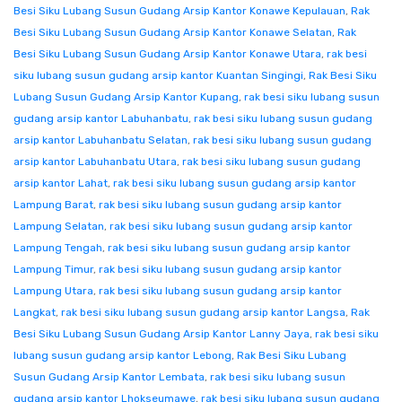
Besi Siku Lubang Susun Gudang Arsip Kantor Konawe Kepulauan
,
Rak
Besi Siku Lubang Susun Gudang Arsip Kantor Konawe Selatan
,
Rak
Besi Siku Lubang Susun Gudang Arsip Kantor Konawe Utara
,
rak besi
siku lubang susun gudang arsip kantor Kuantan Singingi
,
Rak Besi Siku
Lubang Susun Gudang Arsip Kantor Kupang
,
rak besi siku lubang susun
gudang arsip kantor Labuhanbatu
,
rak besi siku lubang susun gudang
arsip kantor Labuhanbatu Selatan
,
rak besi siku lubang susun gudang
arsip kantor Labuhanbatu Utara
,
rak besi siku lubang susun gudang
arsip kantor Lahat
,
rak besi siku lubang susun gudang arsip kantor
Lampung Barat
,
rak besi siku lubang susun gudang arsip kantor
Lampung Selatan
,
rak besi siku lubang susun gudang arsip kantor
Lampung Tengah
,
rak besi siku lubang susun gudang arsip kantor
Lampung Timur
,
rak besi siku lubang susun gudang arsip kantor
Lampung Utara
,
rak besi siku lubang susun gudang arsip kantor
Langkat
,
rak besi siku lubang susun gudang arsip kantor Langsa
,
Rak
Besi Siku Lubang Susun Gudang Arsip Kantor Lanny Jaya
,
rak besi siku
lubang susun gudang arsip kantor Lebong
,
Rak Besi Siku Lubang
Susun Gudang Arsip Kantor Lembata
,
rak besi siku lubang susun
gudang arsip kantor Lhokseumawe
,
rak besi siku lubang susun gudang