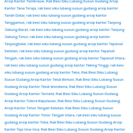
Arsip Kantor Tambrauw
,
Rak Besi Siku Lubang Susun Gudang Arsip
Kantor Tana Toraja
,
rak besi siku lubang susun gudang arsip kantor
Tanah Datar
,
rak besi siku lubang susun gudang arsip kantor
Tanggamus
,
rak besi siku lubang susun gudang arsip kantor Tanjung
Jabung Barat
,
rak besi siku lubang susun gudang arsip kantor Tanjung
Jabung Timur
,
rak besi siku lubang susun gudang arsip kantor
Tanjungbalai
,
rak besi siku lubang susun gudang arsip kantor Tapanuli
Selatan
,
rak besi siku lubang susun gudang arsip kantor Tapanuli
Tengah
,
rak besi siku lubang susun gudang arsip kantor Tapanuli Utara
,
rak besi siku lubang susun gudang arsip kantor Tebing Tinggi
,
rak besi
siku lubang susun gudang arsip kantor Tebo
,
Rak Besi Siku Lubang
Susun Gudang Arsip Kantor Teluk Bintuni
,
Rak Besi Siku Lubang Susun
Gudang Arsip Kantor Teluk Wondama
,
Rak Besi Siku Lubang Susun
Gudang Arsip Kantor Ternate
,
Rak Besi Siku Lubang Susun Gudang
Arsip Kantor Tidore Kepulauan
,
Rak Besi Siku Lubang Susun Gudang
Arsip Kantor Timor Tengah Selatan
,
Rak Besi Siku Lubang Susun
Gudang Arsip Kantor Timor Tengah Utara
,
rak besi siku lubang susun
gudang arsip kantor Toba
,
Rak Besi Siku Lubang Susun Gudang Arsip
Kantor Tojo Una-Una
,
Rak Besi Siku Lubang Susun Gudang Arsip Kantor