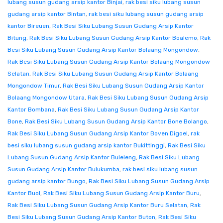
lubang susun gudang arsip kantor Binjai
,
rak besi siku lubang susun
gudang arsip kantor Bintan
,
rak besi siku lubang susun gudang arsip
kantor Bireuen
,
Rak Besi Siku Lubang Susun Gudang Arsip Kantor
Bitung
,
Rak Besi Siku Lubang Susun Gudang Arsip Kantor Boalemo
,
Rak
Besi Siku Lubang Susun Gudang Arsip Kantor Bolaang Mongondow
,
Rak Besi Siku Lubang Susun Gudang Arsip Kantor Bolaang Mongondow
Selatan
,
Rak Besi Siku Lubang Susun Gudang Arsip Kantor Bolaang
Mongondow Timur
,
Rak Besi Siku Lubang Susun Gudang Arsip Kantor
Bolaang Mongondow Utara
,
Rak Besi Siku Lubang Susun Gudang Arsip
Kantor Bombana
,
Rak Besi Siku Lubang Susun Gudang Arsip Kantor
Bone
,
Rak Besi Siku Lubang Susun Gudang Arsip Kantor Bone Bolango
,
Rak Besi Siku Lubang Susun Gudang Arsip Kantor Boven Digoel
,
rak
besi siku lubang susun gudang arsip kantor Bukittinggi
,
Rak Besi Siku
Lubang Susun Gudang Arsip Kantor Buleleng
,
Rak Besi Siku Lubang
Susun Gudang Arsip Kantor Bulukumba
,
rak besi siku lubang susun
gudang arsip kantor Bungo
,
Rak Besi Siku Lubang Susun Gudang Arsip
Kantor Buol
,
Rak Besi Siku Lubang Susun Gudang Arsip Kantor Buru
,
Rak Besi Siku Lubang Susun Gudang Arsip Kantor Buru Selatan
,
Rak
Besi Siku Lubang Susun Gudang Arsip Kantor Buton
,
Rak Besi Siku