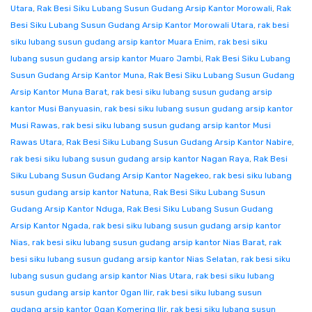
Utara
,
Rak Besi Siku Lubang Susun Gudang Arsip Kantor Morowali
,
Rak
Besi Siku Lubang Susun Gudang Arsip Kantor Morowali Utara
,
rak besi
siku lubang susun gudang arsip kantor Muara Enim
,
rak besi siku
lubang susun gudang arsip kantor Muaro Jambi
,
Rak Besi Siku Lubang
Susun Gudang Arsip Kantor Muna
,
Rak Besi Siku Lubang Susun Gudang
Arsip Kantor Muna Barat
,
rak besi siku lubang susun gudang arsip
kantor Musi Banyuasin
,
rak besi siku lubang susun gudang arsip kantor
Musi Rawas
,
rak besi siku lubang susun gudang arsip kantor Musi
Rawas Utara
,
Rak Besi Siku Lubang Susun Gudang Arsip Kantor Nabire
,
rak besi siku lubang susun gudang arsip kantor Nagan Raya
,
Rak Besi
Siku Lubang Susun Gudang Arsip Kantor Nagekeo
,
rak besi siku lubang
susun gudang arsip kantor Natuna
,
Rak Besi Siku Lubang Susun
Gudang Arsip Kantor Nduga
,
Rak Besi Siku Lubang Susun Gudang
Arsip Kantor Ngada
,
rak besi siku lubang susun gudang arsip kantor
Nias
,
rak besi siku lubang susun gudang arsip kantor Nias Barat
,
rak
besi siku lubang susun gudang arsip kantor Nias Selatan
,
rak besi siku
lubang susun gudang arsip kantor Nias Utara
,
rak besi siku lubang
susun gudang arsip kantor Ogan Ilir
,
rak besi siku lubang susun
gudang arsip kantor Ogan Komering Ilir
,
rak besi siku lubang susun