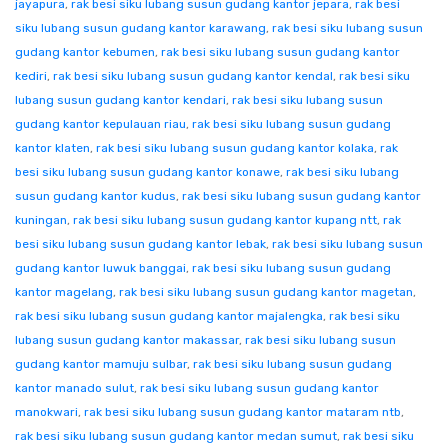
jayapura
,
rak besi siku lubang susun gudang kantor jepara
,
rak besi
siku lubang susun gudang kantor karawang
,
rak besi siku lubang susun
gudang kantor kebumen
,
rak besi siku lubang susun gudang kantor
kediri
,
rak besi siku lubang susun gudang kantor kendal
,
rak besi siku
lubang susun gudang kantor kendari
,
rak besi siku lubang susun
gudang kantor kepulauan riau
,
rak besi siku lubang susun gudang
kantor klaten
,
rak besi siku lubang susun gudang kantor kolaka
,
rak
besi siku lubang susun gudang kantor konawe
,
rak besi siku lubang
susun gudang kantor kudus
,
rak besi siku lubang susun gudang kantor
kuningan
,
rak besi siku lubang susun gudang kantor kupang ntt
,
rak
besi siku lubang susun gudang kantor lebak
,
rak besi siku lubang susun
gudang kantor luwuk banggai
,
rak besi siku lubang susun gudang
kantor magelang
,
rak besi siku lubang susun gudang kantor magetan
,
rak besi siku lubang susun gudang kantor majalengka
,
rak besi siku
lubang susun gudang kantor makassar
,
rak besi siku lubang susun
gudang kantor mamuju sulbar
,
rak besi siku lubang susun gudang
kantor manado sulut
,
rak besi siku lubang susun gudang kantor
manokwari
,
rak besi siku lubang susun gudang kantor mataram ntb
,
rak besi siku lubang susun gudang kantor medan sumut
,
rak besi siku