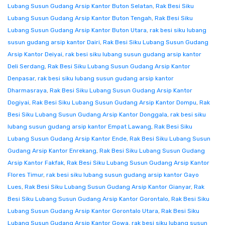
Lubang Susun Gudang Arsip Kantor Buton Selatan
,
Rak Besi Siku
Lubang Susun Gudang Arsip Kantor Buton Tengah
,
Rak Besi Siku
Lubang Susun Gudang Arsip Kantor Buton Utara
,
rak besi siku lubang
susun gudang arsip kantor Dairi
,
Rak Besi Siku Lubang Susun Gudang
Arsip Kantor Deiyai
,
rak besi siku lubang susun gudang arsip kantor
Deli Serdang
,
Rak Besi Siku Lubang Susun Gudang Arsip Kantor
Denpasar
,
rak besi siku lubang susun gudang arsip kantor
Dharmasraya
,
Rak Besi Siku Lubang Susun Gudang Arsip Kantor
Dogiyai
,
Rak Besi Siku Lubang Susun Gudang Arsip Kantor Dompu
,
Rak
Besi Siku Lubang Susun Gudang Arsip Kantor Donggala
,
rak besi siku
lubang susun gudang arsip kantor Empat Lawang
,
Rak Besi Siku
Lubang Susun Gudang Arsip Kantor Ende
,
Rak Besi Siku Lubang Susun
Gudang Arsip Kantor Enrekang
,
Rak Besi Siku Lubang Susun Gudang
Arsip Kantor Fakfak
,
Rak Besi Siku Lubang Susun Gudang Arsip Kantor
Flores Timur
,
rak besi siku lubang susun gudang arsip kantor Gayo
Lues
,
Rak Besi Siku Lubang Susun Gudang Arsip Kantor Gianyar
,
Rak
Besi Siku Lubang Susun Gudang Arsip Kantor Gorontalo
,
Rak Besi Siku
Lubang Susun Gudang Arsip Kantor Gorontalo Utara
,
Rak Besi Siku
Lubang Susun Gudang Arsip Kantor Gowa
,
rak besi siku lubang susun