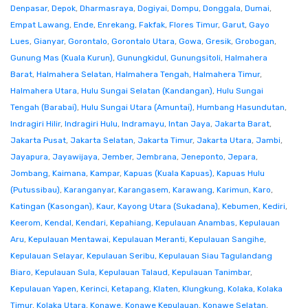
Denpasar
,
Depok
,
Dharmasraya
,
Dogiyai
,
Dompu
,
Donggala
,
Dumai
,
Empat Lawang
,
Ende
,
Enrekang
,
Fakfak
,
Flores Timur
,
Garut
,
Gayo
Lues
,
Gianyar
,
Gorontalo
,
Gorontalo Utara
,
Gowa
,
Gresik
,
Grobogan
,
Gunung Mas (Kuala Kurun)
,
Gunungkidul
,
Gunungsitoli
,
Halmahera
Barat
,
Halmahera Selatan
,
Halmahera Tengah
,
Halmahera Timur
,
Halmahera Utara
,
Hulu Sungai Selatan (Kandangan)
,
Hulu Sungai
Tengah (Barabai)
,
Hulu Sungai Utara (Amuntai)
,
Humbang Hasundutan
,
Indragiri Hilir
,
Indragiri Hulu
,
Indramayu
,
Intan Jaya
,
Jakarta Barat
,
Jakarta Pusat
,
Jakarta Selatan
,
Jakarta Timur
,
Jakarta Utara
,
Jambi
,
Jayapura
,
Jayawijaya
,
Jember
,
Jembrana
,
Jeneponto
,
Jepara
,
Jombang
,
Kaimana
,
Kampar
,
Kapuas (Kuala Kapuas)
,
Kapuas Hulu
(Putussibau)
,
Karanganyar
,
Karangasem
,
Karawang
,
Karimun
,
Karo
,
Katingan (Kasongan)
,
Kaur
,
Kayong Utara (Sukadana)
,
Kebumen
,
Kediri
,
Keerom
,
Kendal
,
Kendari
,
Kepahiang
,
Kepulauan Anambas
,
Kepulauan
Aru
,
Kepulauan Mentawai
,
Kepulauan Meranti
,
Kepulauan Sangihe
,
Kepulauan Selayar
,
Kepulauan Seribu
,
Kepulauan Siau Tagulandang
Biaro
,
Kepulauan Sula
,
Kepulauan Talaud
,
Kepulauan Tanimbar
,
Kepulauan Yapen
,
Kerinci
,
Ketapang
,
Klaten
,
Klungkung
,
Kolaka
,
Kolaka
Timur
,
Kolaka Utara
,
Konawe
,
Konawe Kepulauan
,
Konawe Selatan
,