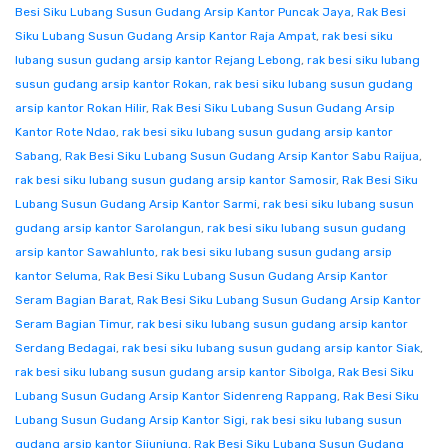
Besi Siku Lubang Susun Gudang Arsip Kantor Puncak Jaya
,
Rak Besi
Siku Lubang Susun Gudang Arsip Kantor Raja Ampat
,
rak besi siku
lubang susun gudang arsip kantor Rejang Lebong
,
rak besi siku lubang
susun gudang arsip kantor Rokan
,
rak besi siku lubang susun gudang
arsip kantor Rokan Hilir
,
Rak Besi Siku Lubang Susun Gudang Arsip
Kantor Rote Ndao
,
rak besi siku lubang susun gudang arsip kantor
Sabang
,
Rak Besi Siku Lubang Susun Gudang Arsip Kantor Sabu Raijua
,
rak besi siku lubang susun gudang arsip kantor Samosir
,
Rak Besi Siku
Lubang Susun Gudang Arsip Kantor Sarmi
,
rak besi siku lubang susun
gudang arsip kantor Sarolangun
,
rak besi siku lubang susun gudang
arsip kantor Sawahlunto
,
rak besi siku lubang susun gudang arsip
kantor Seluma
,
Rak Besi Siku Lubang Susun Gudang Arsip Kantor
Seram Bagian Barat
,
Rak Besi Siku Lubang Susun Gudang Arsip Kantor
Seram Bagian Timur
,
rak besi siku lubang susun gudang arsip kantor
Serdang Bedagai
,
rak besi siku lubang susun gudang arsip kantor Siak
,
rak besi siku lubang susun gudang arsip kantor Sibolga
,
Rak Besi Siku
Lubang Susun Gudang Arsip Kantor Sidenreng Rappang
,
Rak Besi Siku
Lubang Susun Gudang Arsip Kantor Sigi
,
rak besi siku lubang susun
gudang arsip kantor Sijunjung
,
Rak Besi Siku Lubang Susun Gudang