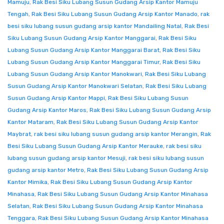
Mamuju
,
Rak Besi Siku Lubang Susun Gudang Arsip Kantor Mamuju
Tengah
,
Rak Besi Siku Lubang Susun Gudang Arsip Kantor Manado
,
rak
besi siku lubang susun gudang arsip kantor Mandailing Natal
,
Rak Besi
Siku Lubang Susun Gudang Arsip Kantor Manggarai
,
Rak Besi Siku
Lubang Susun Gudang Arsip Kantor Manggarai Barat
,
Rak Besi Siku
Lubang Susun Gudang Arsip Kantor Manggarai Timur
,
Rak Besi Siku
Lubang Susun Gudang Arsip Kantor Manokwari
,
Rak Besi Siku Lubang
Susun Gudang Arsip Kantor Manokwari Selatan
,
Rak Besi Siku Lubang
Susun Gudang Arsip Kantor Mappi
,
Rak Besi Siku Lubang Susun
Gudang Arsip Kantor Maros
,
Rak Besi Siku Lubang Susun Gudang Arsip
Kantor Mataram
,
Rak Besi Siku Lubang Susun Gudang Arsip Kantor
Maybrat
,
rak besi siku lubang susun gudang arsip kantor Merangin
,
Rak
Besi Siku Lubang Susun Gudang Arsip Kantor Merauke
,
rak besi siku
lubang susun gudang arsip kantor Mesuji
,
rak besi siku lubang susun
gudang arsip kantor Metro
,
Rak Besi Siku Lubang Susun Gudang Arsip
Kantor Mimika
,
Rak Besi Siku Lubang Susun Gudang Arsip Kantor
Minahasa
,
Rak Besi Siku Lubang Susun Gudang Arsip Kantor Minahasa
Selatan
,
Rak Besi Siku Lubang Susun Gudang Arsip Kantor Minahasa
Tenggara
,
Rak Besi Siku Lubang Susun Gudang Arsip Kantor Minahasa