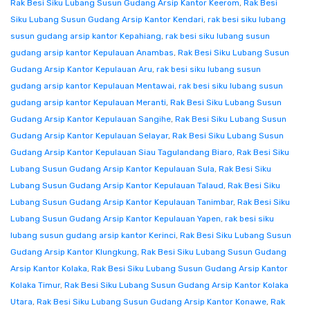
Rak Besi Siku Lubang Susun Gudang Arsip Kantor Keerom
,
Rak Besi
Siku Lubang Susun Gudang Arsip Kantor Kendari
,
rak besi siku lubang
susun gudang arsip kantor Kepahiang
,
rak besi siku lubang susun
gudang arsip kantor Kepulauan Anambas
,
Rak Besi Siku Lubang Susun
Gudang Arsip Kantor Kepulauan Aru
,
rak besi siku lubang susun
gudang arsip kantor Kepulauan Mentawai
,
rak besi siku lubang susun
gudang arsip kantor Kepulauan Meranti
,
Rak Besi Siku Lubang Susun
Gudang Arsip Kantor Kepulauan Sangihe
,
Rak Besi Siku Lubang Susun
Gudang Arsip Kantor Kepulauan Selayar
,
Rak Besi Siku Lubang Susun
Gudang Arsip Kantor Kepulauan Siau Tagulandang Biaro
,
Rak Besi Siku
Lubang Susun Gudang Arsip Kantor Kepulauan Sula
,
Rak Besi Siku
Lubang Susun Gudang Arsip Kantor Kepulauan Talaud
,
Rak Besi Siku
Lubang Susun Gudang Arsip Kantor Kepulauan Tanimbar
,
Rak Besi Siku
Lubang Susun Gudang Arsip Kantor Kepulauan Yapen
,
rak besi siku
lubang susun gudang arsip kantor Kerinci
,
Rak Besi Siku Lubang Susun
Gudang Arsip Kantor Klungkung
,
Rak Besi Siku Lubang Susun Gudang
Arsip Kantor Kolaka
,
Rak Besi Siku Lubang Susun Gudang Arsip Kantor
Kolaka Timur
,
Rak Besi Siku Lubang Susun Gudang Arsip Kantor Kolaka
Utara
,
Rak Besi Siku Lubang Susun Gudang Arsip Kantor Konawe
,
Rak