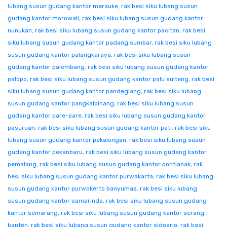
lubang susun gudang kantor merauke
,
rak besi siku lubang susun
gudang kantor morowali
,
rak besi siku lubang susun gudang kantor
nunukan
,
rak besi siku lubang susun gudang kantor pacitan
,
rak besi
siku lubang susun gudang kantor padang sumbar
,
rak besi siku lubang
susun gudang kantor palangkaraya
,
rak besi siku lubang susun
gudang kantor palembang
,
rak besi siku lubang susun gudang kantor
palopo
,
rak besi siku lubang susun gudang kantor palu sulteng
,
rak besi
siku lubang susun gudang kantor pandeglang
,
rak besi siku lubang
susun gudang kantor pangkalpinang
,
rak besi siku lubang susun
gudang kantor pare-pare
,
rak besi siku lubang susun gudang kantor
pasuruan
,
rak besi siku lubang susun gudang kantor pati
,
rak besi siku
lubang susun gudang kantor pekalongan
,
rak besi siku lubang susun
gudang kantor pekanbaru
,
rak besi siku lubang susun gudang kantor
pemalang
,
rak besi siku lubang susun gudang kantor pontianak
,
rak
besi siku lubang susun gudang kantor purwakarta
,
rak besi siku lubang
susun gudang kantor purwokerto banyumas
,
rak besi siku lubang
susun gudang kantor samarinda
,
rak besi siku lubang susun gudang
kantor semarang
,
rak besi siku lubang susun gudang kantor serang
banten
,
rak besi siku lubang susun gudang kantor sidoarjo
,
rak besi