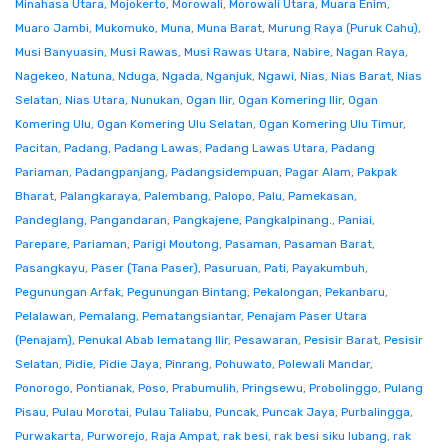
Minahasa Utara
,
Mojokerto
,
Morowali
,
Morowali Utara
,
Muara Enim
,
Muaro Jambi
,
Mukomuko
,
Muna
,
Muna Barat
,
Murung Raya (Puruk Cahu)
,
Musi Banyuasin
,
Musi Rawas
,
Musi Rawas Utara
,
Nabire
,
Nagan Raya
,
Nagekeo
,
Natuna
,
Nduga
,
Ngada
,
Nganjuk
,
Ngawi
,
Nias
,
Nias Barat
,
Nias
Selatan
,
Nias Utara
,
Nunukan
,
Ogan Ilir
,
Ogan Komering Ilir
,
Ogan
Komering Ulu
,
Ogan Komering Ulu Selatan
,
Ogan Komering Ulu Timur
,
Pacitan
,
Padang
,
Padang Lawas
,
Padang Lawas Utara
,
Padang
Pariaman
,
Padangpanjang
,
Padangsidempuan
,
Pagar Alam
,
Pakpak
Bharat
,
Palangkaraya
,
Palembang
,
Palopo
,
Palu
,
Pamekasan
,
Pandeglang
,
Pangandaran
,
Pangkajene
,
Pangkalpinang.
,
Paniai
,
Parepare
,
Pariaman
,
Parigi Moutong
,
Pasaman
,
Pasaman Barat
,
Pasangkayu
,
Paser (Tana Paser)
,
Pasuruan
,
Pati
,
Payakumbuh
,
Pegunungan Arfak
,
Pegunungan Bintang
,
Pekalongan
,
Pekanbaru
,
Pelalawan
,
Pemalang
,
Pematangsiantar
,
Penajam Paser Utara
(Penajam)
,
Penukal Abab lematang Ilir
,
Pesawaran
,
Pesisir Barat
,
Pesisir
Selatan
,
Pidie
,
Pidie Jaya
,
Pinrang
,
Pohuwato
,
Polewali Mandar
,
Ponorogo
,
Pontianak
,
Poso
,
Prabumulih
,
Pringsewu
,
Probolinggo
,
Pulang
Pisau
,
Pulau Morotai
,
Pulau Taliabu
,
Puncak
,
Puncak Jaya
,
Purbalingga
,
Purwakarta
,
Purworejo
,
Raja Ampat
,
rak besi
,
rak besi siku lubang
,
rak