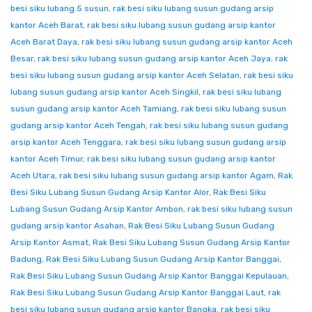
besi siku lubang 5 susun
,
rak besi siku lubang susun gudang arsip
kantor Aceh Barat
,
rak besi siku lubang susun gudang arsip kantor
Aceh Barat Daya
,
rak besi siku lubang susun gudang arsip kantor Aceh
Besar
,
rak besi siku lubang susun gudang arsip kantor Aceh Jaya
,
rak
besi siku lubang susun gudang arsip kantor Aceh Selatan
,
rak besi siku
lubang susun gudang arsip kantor Aceh Singkil
,
rak besi siku lubang
susun gudang arsip kantor Aceh Tamiang
,
rak besi siku lubang susun
gudang arsip kantor Aceh Tengah
,
rak besi siku lubang susun gudang
arsip kantor Aceh Tenggara
,
rak besi siku lubang susun gudang arsip
kantor Aceh Timur
,
rak besi siku lubang susun gudang arsip kantor
Aceh Utara
,
rak besi siku lubang susun gudang arsip kantor Agam
,
Rak
Besi Siku Lubang Susun Gudang Arsip Kantor Alor
,
Rak Besi Siku
Lubang Susun Gudang Arsip Kantor Ambon
,
rak besi siku lubang susun
gudang arsip kantor Asahan
,
Rak Besi Siku Lubang Susun Gudang
Arsip Kantor Asmat
,
Rak Besi Siku Lubang Susun Gudang Arsip Kantor
Badung
,
Rak Besi Siku Lubang Susun Gudang Arsip Kantor Banggai
,
Rak Besi Siku Lubang Susun Gudang Arsip Kantor Banggai Kepulauan
,
Rak Besi Siku Lubang Susun Gudang Arsip Kantor Banggai Laut
,
rak
besi siku lubang susun gudang arsip kantor Bangka
,
rak besi siku