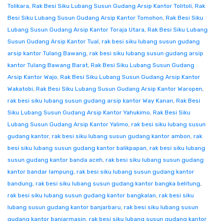
Tolikara
,
Rak Besi Siku Lubang Susun Gudang Arsip Kantor Tolitoli
,
Rak
Besi Siku Lubang Susun Gudang Arsip Kantor Tomohon
,
Rak Besi Siku
Lubang Susun Gudang Arsip Kantor Toraja Utara
,
Rak Besi Siku Lubang
Susun Gudang Arsip Kantor Tual
,
rak besi siku lubang susun gudang
arsip kantor Tulang Bawang
,
rak besi siku lubang susun gudang arsip
kantor Tulang Bawang Barat
,
Rak Besi Siku Lubang Susun Gudang
Arsip Kantor Wajo
,
Rak Besi Siku Lubang Susun Gudang Arsip Kantor
Wakatobi
,
Rak Besi Siku Lubang Susun Gudang Arsip Kantor Waropen
,
rak besi siku lubang susun gudang arsip kantor Way Kanan
,
Rak Besi
Siku Lubang Susun Gudang Arsip Kantor Yahukimo
,
Rak Besi Siku
Lubang Susun Gudang Arsip Kantor Yalimo
,
rak besi siku lubang susun
gudang kantor
,
rak besi siku lubang susun gudang kantor ambon
,
rak
besi siku lubang susun gudang kantor balikpapan
,
rak besi siku lubang
susun gudang kantor banda aceh
,
rak besi siku lubang susun gudang
kantor bandar lampung
,
rak besi siku lubang susun gudang kantor
bandung
,
rak besi siku lubang susun gudang kantor bangka belitung
,
rak besi siku lubang susun gudang kantor bangkalan
,
rak besi siku
lubang susun gudang kantor banjarbaru
,
rak besi siku lubang susun
gudang kantor banjarmasin
,
rak besi siku lubang susun gudang kantor