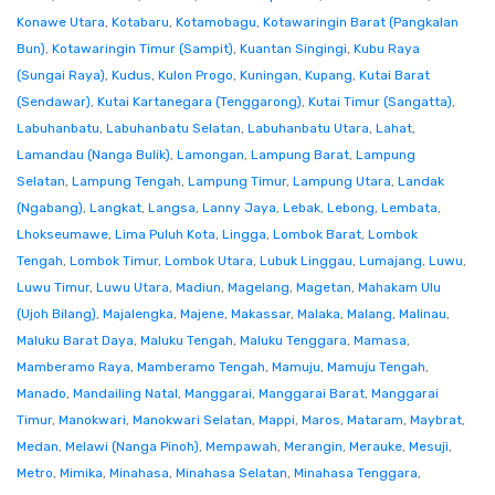
Konawe Utara
,
Kotabaru
,
Kotamobagu
,
Kotawaringin Barat (Pangkalan
Bun)
,
Kotawaringin Timur (Sampit)
,
Kuantan Singingi
,
Kubu Raya
(Sungai Raya)
,
Kudus
,
Kulon Progo
,
Kuningan
,
Kupang
,
Kutai Barat
(Sendawar)
,
Kutai Kartanegara (Tenggarong)
,
Kutai Timur (Sangatta)
,
Labuhanbatu
,
Labuhanbatu Selatan
,
Labuhanbatu Utara
,
Lahat
,
Lamandau (Nanga Bulik)
,
Lamongan
,
Lampung Barat
,
Lampung
Selatan
,
Lampung Tengah
,
Lampung Timur
,
Lampung Utara
,
Landak
(Ngabang)
,
Langkat
,
Langsa
,
Lanny Jaya
,
Lebak
,
Lebong
,
Lembata
,
Lhokseumawe
,
Lima Puluh Kota
,
Lingga
,
Lombok Barat
,
Lombok
Tengah
,
Lombok Timur
,
Lombok Utara
,
Lubuk Linggau
,
Lumajang
,
Luwu
,
Luwu Timur
,
Luwu Utara
,
Madiun
,
Magelang
,
Magetan
,
Mahakam Ulu
(Ujoh Bilang)
,
Majalengka
,
Majene
,
Makassar
,
Malaka
,
Malang
,
Malinau
,
Maluku Barat Daya
,
Maluku Tengah
,
Maluku Tenggara
,
Mamasa
,
Mamberamo Raya
,
Mamberamo Tengah
,
Mamuju
,
Mamuju Tengah
,
Manado
,
Mandailing Natal
,
Manggarai
,
Manggarai Barat
,
Manggarai
Timur
,
Manokwari
,
Manokwari Selatan
,
Mappi
,
Maros
,
Mataram
,
Maybrat
,
Medan
,
Melawi (Nanga Pinoh)
,
Mempawah
,
Merangin
,
Merauke
,
Mesuji
,
Metro
,
Mimika
,
Minahasa
,
Minahasa Selatan
,
Minahasa Tenggara
,