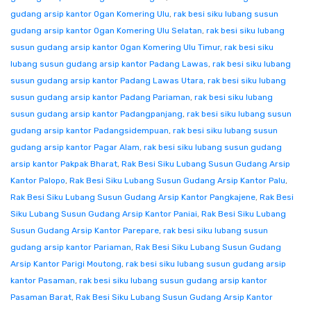
gudang arsip kantor Ogan Komering Ulu
,
rak besi siku lubang susun
gudang arsip kantor Ogan Komering Ulu Selatan
,
rak besi siku lubang
susun gudang arsip kantor Ogan Komering Ulu Timur
,
rak besi siku
lubang susun gudang arsip kantor Padang Lawas
,
rak besi siku lubang
susun gudang arsip kantor Padang Lawas Utara
,
rak besi siku lubang
susun gudang arsip kantor Padang Pariaman
,
rak besi siku lubang
susun gudang arsip kantor Padangpanjang
,
rak besi siku lubang susun
gudang arsip kantor Padangsidempuan
,
rak besi siku lubang susun
gudang arsip kantor Pagar Alam
,
rak besi siku lubang susun gudang
arsip kantor Pakpak Bharat
,
Rak Besi Siku Lubang Susun Gudang Arsip
Kantor Palopo
,
Rak Besi Siku Lubang Susun Gudang Arsip Kantor Palu
,
Rak Besi Siku Lubang Susun Gudang Arsip Kantor Pangkajene
,
Rak Besi
Siku Lubang Susun Gudang Arsip Kantor Paniai
,
Rak Besi Siku Lubang
Susun Gudang Arsip Kantor Parepare
,
rak besi siku lubang susun
gudang arsip kantor Pariaman
,
Rak Besi Siku Lubang Susun Gudang
Arsip Kantor Parigi Moutong
,
rak besi siku lubang susun gudang arsip
kantor Pasaman
,
rak besi siku lubang susun gudang arsip kantor
Pasaman Barat
,
Rak Besi Siku Lubang Susun Gudang Arsip Kantor