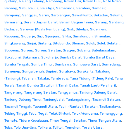
gudang
,
Rejang Lebong
,
Rembang
,
Rokan Hilir
,
Rokan Hulu
,
Rote Ndao
,
Sabang
,
Sabu Raijua
,
Salatiga
,
Samarinda
,
Sambas
,
Samosir
,
Sampang
,
Sanggau
,
Sarmi
,
Sarolangun
,
Sawahlunto
,
Sekadau
,
Seluma
,
Semarang
,
Seram Bagian Barat
,
Seram Bagian Timur
,
Serang
,
Serdang
Bedagai
,
Seruyan (Kuala Pembuang)
,
Siak
,
Sibolga
,
Sidenreng
Rappang
,
Sidoarjo
,
Sigi
,
Sijunjung
,
Sikka
,
Simalungun
,
Simeulue
,
Singkawang
,
Sinjai
,
Sintang
,
Situbondo
,
Sleman
,
Solok
,
Solok Selatan
,
Soppeng
,
Sorong
,
Sorong Selatan
,
Sragen
,
Subang
,
Subulussalam
,
Sukabumi
,
Sukamara
,
Sukoharjo
,
Sumba Barat
,
Sumba Barat Daya
,
Sumba Tengah
,
Sumba Timur
,
Sumbawa
,
Sumbawa Barat
,
Sumedang
,
Sumenep
,
Sungaipenuh
,
Supiori
,
Surabaya
,
Surakarta
,
Tabalong
(Tanjung)
,
Tabanan
,
Takalar
,
Tambrauw
,
Tana Tidung (Tideng Pale)
,
Tana
Toraja
,
Tanah Bumbu (Batulicin)
,
Tanah Datar
,
Tanah Laut (Pelaihari)
,
Tangerang
,
Tangerang Selatan
,
Tanggamus
,
Tanjung Jabung Barat
,
Tanjung Jabung Timur
,
Tanjungbalai
,
Tanjungpinang
,
Tapanuli Selatan
,
Tapanuli Tengah
,
Tapanuli Utara
,
Tapin (Rantau)
,
Tarakan
,
Tasikmalaya
,
Tebing Tinggi
,
Tebo
,
Tegal
,
Teluk Bintuni
,
Teluk Wondama
,
Temanggung
,
Ternate
,
Tidore Kepulauan
,
Timor Tengah Selatan
,
Timor Tengah Utara
,
Toba
,
Tojo Una-Una
,
Tolikara
,
Tolitoli
,
Tomohon
,
Toraja Utara
,