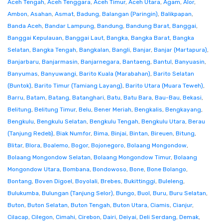
Aceh Tengah
,
Aceh Tenggara
,
Aceh Timur
,
Aceh Utara
,
Agam
,
Alor
,
Ambon
,
Asahan
,
Asmat
,
Badung
,
Balangan (Paringin)
,
Balikpapan
,
Banda Aceh
,
Bandar Lampung
,
Bandung
,
Bandung Barat
,
Banggai
,
Banggai Kepulauan
,
Banggai Laut
,
Bangka
,
Bangka Barat
,
Bangka
Selatan
,
Bangka Tengah
,
Bangkalan
,
Bangli
,
Banjar
,
Banjar (Martapura)
,
Banjarbaru
,
Banjarmasin
,
Banjarnegara
,
Bantaeng
,
Bantul
,
Banyuasin
,
Banyumas
,
Banyuwangi
,
Barito Kuala (Marabahan)
,
Barito Selatan
(Buntok)
,
Barito Timur (Tamiang Layang)
,
Barito Utara (Muara Teweh)
,
Barru
,
Batam
,
Batang
,
Batanghari
,
Batu
,
Batu Bara
,
Bau-Bau
,
Bekasi
,
Belitung
,
Belitung Timur
,
Belu
,
Bener Meriah
,
Bengkalis
,
Bengkayang
,
Bengkulu
,
Bengkulu Selatan
,
Bengkulu Tengah
,
Bengkulu Utara
,
Berau
(Tanjung Redeb)
,
Biak Numfor
,
Bima
,
Binjai
,
Bintan
,
Bireuen
,
Bitung
,
Blitar
,
Blora
,
Boalemo
,
Bogor
,
Bojonegoro
,
Bolaang Mongondow
,
Bolaang Mongondow Selatan
,
Bolaang Mongondow Timur
,
Bolaang
Mongondow Utara
,
Bombana
,
Bondowoso
,
Bone
,
Bone Bolango
,
Bontang
,
Boven Digoel
,
Boyolali
,
Brebes
,
Bukittinggi
,
Buleleng
,
Bulukumba
,
Bulungan (Tanjung Selor)
,
Bungo
,
Buol
,
Buru
,
Buru Selatan
,
Buton
,
Buton Selatan
,
Buton Tengah
,
Buton Utara
,
Ciamis
,
Cianjur
,
Cilacap
,
Cilegon
,
Cimahi
,
Cirebon
,
Dairi
,
Deiyai
,
Deli Serdang
,
Demak
,