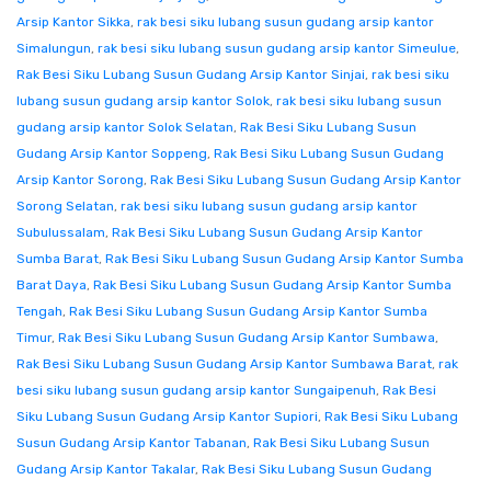
Arsip Kantor Sikka
,
rak besi siku lubang susun gudang arsip kantor
Simalungun
,
rak besi siku lubang susun gudang arsip kantor Simeulue
,
Rak Besi Siku Lubang Susun Gudang Arsip Kantor Sinjai
,
rak besi siku
lubang susun gudang arsip kantor Solok
,
rak besi siku lubang susun
gudang arsip kantor Solok Selatan
,
Rak Besi Siku Lubang Susun
Gudang Arsip Kantor Soppeng
,
Rak Besi Siku Lubang Susun Gudang
Arsip Kantor Sorong
,
Rak Besi Siku Lubang Susun Gudang Arsip Kantor
Sorong Selatan
,
rak besi siku lubang susun gudang arsip kantor
Subulussalam
,
Rak Besi Siku Lubang Susun Gudang Arsip Kantor
Sumba Barat
,
Rak Besi Siku Lubang Susun Gudang Arsip Kantor Sumba
Barat Daya
,
Rak Besi Siku Lubang Susun Gudang Arsip Kantor Sumba
Tengah
,
Rak Besi Siku Lubang Susun Gudang Arsip Kantor Sumba
Timur
,
Rak Besi Siku Lubang Susun Gudang Arsip Kantor Sumbawa
,
Rak Besi Siku Lubang Susun Gudang Arsip Kantor Sumbawa Barat
,
rak
besi siku lubang susun gudang arsip kantor Sungaipenuh
,
Rak Besi
Siku Lubang Susun Gudang Arsip Kantor Supiori
,
Rak Besi Siku Lubang
Susun Gudang Arsip Kantor Tabanan
,
Rak Besi Siku Lubang Susun
Gudang Arsip Kantor Takalar
,
Rak Besi Siku Lubang Susun Gudang