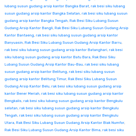
lubang susun gudang arsip kantor Bangka Barat
,
rak besi siku lubang
susun gudang arsip kantor Bangka Selatan
,
rak besi siku lubang susun
gudang arsip kantor Bangka Tengah
,
Rak Besi Siku Lubang Susun
Gudang Arsip Kantor Bangli
,
Rak Besi Siku Lubang Susun Gudang Arsip
Kantor Bantaeng
,
rak besi siku lubang susun gudang arsip kantor
Banyuasin
,
Rak Besi Siku Lubang Susun Gudang Arsip Kantor Barru
,
rak besi siku lubang susun gudang arsip kantor Batanghari
,
rak besi
siku lubang susun gudang arsip kantor Batu Bara
,
Rak Besi Siku
Lubang Susun Gudang Arsip Kantor Bau-Bau
,
rak besi siku lubang
susun gudang arsip kantor Belitung
,
rak besi siku lubang susun
gudang arsip kantor Belitung Timur
,
Rak Besi Siku Lubang Susun
Gudang Arsip Kantor Belu
,
rak besi siku lubang susun gudang arsip
kantor Bener Meriah
,
rak besi siku lubang susun gudang arsip kantor
Bengkalis
,
rak besi siku lubang susun gudang arsip kantor Bengkulu
selatan
,
rak besi siku lubang susun gudang arsip kantor Bengkulu
Tengah
,
rak besi siku lubang susun gudang arsip kantor Bengkulu
Utara
,
Rak Besi Siku Lubang Susun Gudang Arsip Kantor Biak Numfor
,
Rak Besi Siku Lubang Susun Gudang Arsip Kantor Bima
,
rak besi siku