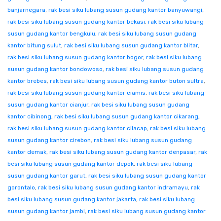
banjarnegara
,
rak besi siku lubang susun gudang kantor banyuwangi
,
rak besi siku lubang susun gudang kantor bekasi
,
rak besi siku lubang
susun gudang kantor bengkulu
,
rak besi siku lubang susun gudang
kantor bitung sulut
,
rak besi siku lubang susun gudang kantor blitar
,
rak besi siku lubang susun gudang kantor bogor
,
rak besi siku lubang
susun gudang kantor bondowoso
,
rak besi siku lubang susun gudang
kantor brebes
,
rak besi siku lubang susun gudang kantor buton sultra
,
rak besi siku lubang susun gudang kantor ciamis
,
rak besi siku lubang
susun gudang kantor cianjur
,
rak besi siku lubang susun gudang
kantor cibinong
,
rak besi siku lubang susun gudang kantor cikarang
,
rak besi siku lubang susun gudang kantor cilacap
,
rak besi siku lubang
susun gudang kantor cirebon
,
rak besi siku lubang susun gudang
kantor demak
,
rak besi siku lubang susun gudang kantor denpasar
,
rak
besi siku lubang susun gudang kantor depok
,
rak besi siku lubang
susun gudang kantor garut
,
rak besi siku lubang susun gudang kantor
gorontalo
,
rak besi siku lubang susun gudang kantor indramayu
,
rak
besi siku lubang susun gudang kantor jakarta
,
rak besi siku lubang
susun gudang kantor jambi
,
rak besi siku lubang susun gudang kantor