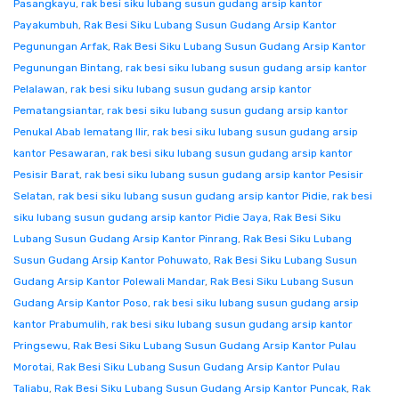
Pasangkayu
,
rak besi siku lubang susun gudang arsip kantor
Payakumbuh
,
Rak Besi Siku Lubang Susun Gudang Arsip Kantor
Pegunungan Arfak
,
Rak Besi Siku Lubang Susun Gudang Arsip Kantor
Pegunungan Bintang
,
rak besi siku lubang susun gudang arsip kantor
Pelalawan
,
rak besi siku lubang susun gudang arsip kantor
Pematangsiantar
,
rak besi siku lubang susun gudang arsip kantor
Penukal Abab lematang Ilir
,
rak besi siku lubang susun gudang arsip
kantor Pesawaran
,
rak besi siku lubang susun gudang arsip kantor
Pesisir Barat
,
rak besi siku lubang susun gudang arsip kantor Pesisir
Selatan
,
rak besi siku lubang susun gudang arsip kantor Pidie
,
rak besi
siku lubang susun gudang arsip kantor Pidie Jaya
,
Rak Besi Siku
Lubang Susun Gudang Arsip Kantor Pinrang
,
Rak Besi Siku Lubang
Susun Gudang Arsip Kantor Pohuwato
,
Rak Besi Siku Lubang Susun
Gudang Arsip Kantor Polewali Mandar
,
Rak Besi Siku Lubang Susun
Gudang Arsip Kantor Poso
,
rak besi siku lubang susun gudang arsip
kantor Prabumulih
,
rak besi siku lubang susun gudang arsip kantor
Pringsewu
,
Rak Besi Siku Lubang Susun Gudang Arsip Kantor Pulau
Morotai
,
Rak Besi Siku Lubang Susun Gudang Arsip Kantor Pulau
Taliabu
,
Rak Besi Siku Lubang Susun Gudang Arsip Kantor Puncak
,
Rak