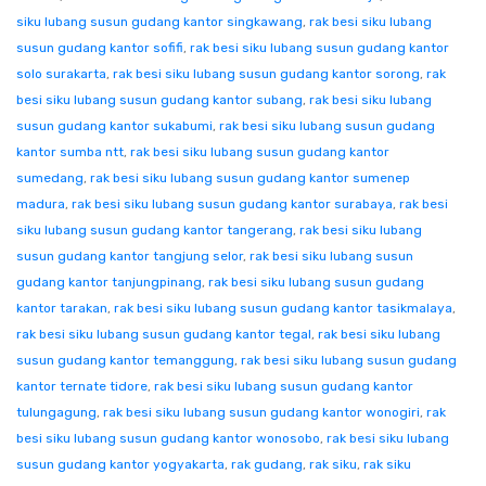
siku lubang susun gudang kantor singkawang
,
rak besi siku lubang
susun gudang kantor sofifi
,
rak besi siku lubang susun gudang kantor
solo surakarta
,
rak besi siku lubang susun gudang kantor sorong
,
rak
besi siku lubang susun gudang kantor subang
,
rak besi siku lubang
susun gudang kantor sukabumi
,
rak besi siku lubang susun gudang
kantor sumba ntt
,
rak besi siku lubang susun gudang kantor
sumedang
,
rak besi siku lubang susun gudang kantor sumenep
madura
,
rak besi siku lubang susun gudang kantor surabaya
,
rak besi
siku lubang susun gudang kantor tangerang
,
rak besi siku lubang
susun gudang kantor tangjung selor
,
rak besi siku lubang susun
gudang kantor tanjungpinang
,
rak besi siku lubang susun gudang
kantor tarakan
,
rak besi siku lubang susun gudang kantor tasikmalaya
,
rak besi siku lubang susun gudang kantor tegal
,
rak besi siku lubang
susun gudang kantor temanggung
,
rak besi siku lubang susun gudang
kantor ternate tidore
,
rak besi siku lubang susun gudang kantor
tulungagung
,
rak besi siku lubang susun gudang kantor wonogiri
,
rak
besi siku lubang susun gudang kantor wonosobo
,
rak besi siku lubang
susun gudang kantor yogyakarta
,
rak gudang
,
rak siku
,
rak siku