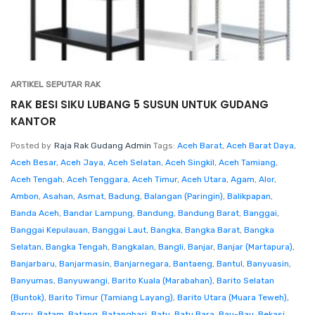
ARTIKEL SEPUTAR RAK
RAK BESI SIKU LUBANG 5 SUSUN UNTUK GUDANG
KANTOR
Posted by
Raja Rak Gudang Admin
Tags:
Aceh Barat
,
Aceh Barat Daya
,
Aceh Besar
,
Aceh Jaya
,
Aceh Selatan
,
Aceh Singkil
,
Aceh Tamiang
,
Aceh Tengah
,
Aceh Tenggara
,
Aceh Timur
,
Aceh Utara
,
Agam
,
Alor
,
Ambon
,
Asahan
,
Asmat
,
Badung
,
Balangan (Paringin)
,
Balikpapan
,
Banda Aceh
,
Bandar Lampung
,
Bandung
,
Bandung Barat
,
Banggai
,
Banggai Kepulauan
,
Banggai Laut
,
Bangka
,
Bangka Barat
,
Bangka
Selatan
,
Bangka Tengah
,
Bangkalan
,
Bangli
,
Banjar
,
Banjar (Martapura)
,
Banjarbaru
,
Banjarmasin
,
Banjarnegara
,
Bantaeng
,
Bantul
,
Banyuasin
,
Banyumas
,
Banyuwangi
,
Barito Kuala (Marabahan)
,
Barito Selatan
(Buntok)
,
Barito Timur (Tamiang Layang)
,
Barito Utara (Muara Teweh)
,
Barru
,
Batam
,
Batang
,
Batanghari
,
Batu
,
Batu Bara
,
Bau-Bau
,
Bekasi
,