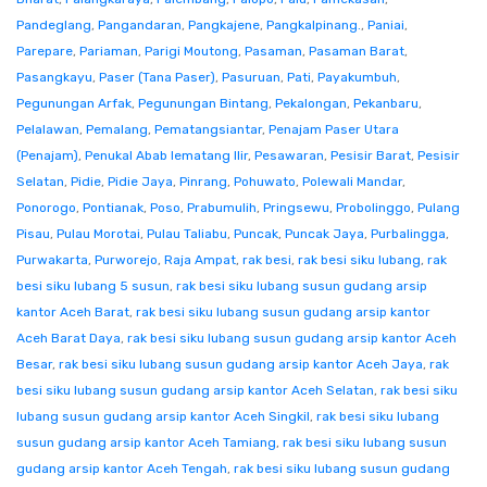
Pandeglang
,
Pangandaran
,
Pangkajene
,
Pangkalpinang.
,
Paniai
,
Parepare
,
Pariaman
,
Parigi Moutong
,
Pasaman
,
Pasaman Barat
,
Pasangkayu
,
Paser (Tana Paser)
,
Pasuruan
,
Pati
,
Payakumbuh
,
Pegunungan Arfak
,
Pegunungan Bintang
,
Pekalongan
,
Pekanbaru
,
Pelalawan
,
Pemalang
,
Pematangsiantar
,
Penajam Paser Utara
(Penajam)
,
Penukal Abab lematang Ilir
,
Pesawaran
,
Pesisir Barat
,
Pesisir
Selatan
,
Pidie
,
Pidie Jaya
,
Pinrang
,
Pohuwato
,
Polewali Mandar
,
Ponorogo
,
Pontianak
,
Poso
,
Prabumulih
,
Pringsewu
,
Probolinggo
,
Pulang
Pisau
,
Pulau Morotai
,
Pulau Taliabu
,
Puncak
,
Puncak Jaya
,
Purbalingga
,
Purwakarta
,
Purworejo
,
Raja Ampat
,
rak besi
,
rak besi siku lubang
,
rak
besi siku lubang 5 susun
,
rak besi siku lubang susun gudang arsip
kantor Aceh Barat
,
rak besi siku lubang susun gudang arsip kantor
Aceh Barat Daya
,
rak besi siku lubang susun gudang arsip kantor Aceh
Besar
,
rak besi siku lubang susun gudang arsip kantor Aceh Jaya
,
rak
besi siku lubang susun gudang arsip kantor Aceh Selatan
,
rak besi siku
lubang susun gudang arsip kantor Aceh Singkil
,
rak besi siku lubang
susun gudang arsip kantor Aceh Tamiang
,
rak besi siku lubang susun
gudang arsip kantor Aceh Tengah
,
rak besi siku lubang susun gudang