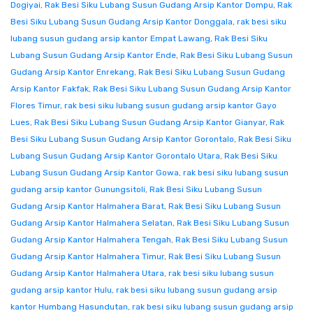
Dogiyai
,
Rak Besi Siku Lubang Susun Gudang Arsip Kantor Dompu
,
Rak
Besi Siku Lubang Susun Gudang Arsip Kantor Donggala
,
rak besi siku
lubang susun gudang arsip kantor Empat Lawang
,
Rak Besi Siku
Lubang Susun Gudang Arsip Kantor Ende
,
Rak Besi Siku Lubang Susun
Gudang Arsip Kantor Enrekang
,
Rak Besi Siku Lubang Susun Gudang
Arsip Kantor Fakfak
,
Rak Besi Siku Lubang Susun Gudang Arsip Kantor
Flores Timur
,
rak besi siku lubang susun gudang arsip kantor Gayo
Lues
,
Rak Besi Siku Lubang Susun Gudang Arsip Kantor Gianyar
,
Rak
Besi Siku Lubang Susun Gudang Arsip Kantor Gorontalo
,
Rak Besi Siku
Lubang Susun Gudang Arsip Kantor Gorontalo Utara
,
Rak Besi Siku
Lubang Susun Gudang Arsip Kantor Gowa
,
rak besi siku lubang susun
gudang arsip kantor Gunungsitoli
,
Rak Besi Siku Lubang Susun
Gudang Arsip Kantor Halmahera Barat
,
Rak Besi Siku Lubang Susun
Gudang Arsip Kantor Halmahera Selatan
,
Rak Besi Siku Lubang Susun
Gudang Arsip Kantor Halmahera Tengah
,
Rak Besi Siku Lubang Susun
Gudang Arsip Kantor Halmahera Timur
,
Rak Besi Siku Lubang Susun
Gudang Arsip Kantor Halmahera Utara
,
rak besi siku lubang susun
gudang arsip kantor Hulu
,
rak besi siku lubang susun gudang arsip
kantor Humbang Hasundutan
,
rak besi siku lubang susun gudang arsip