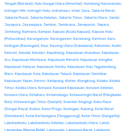
Tengah (Barabai)
,
Hulu Sungai Utara (Amuntai)
,
Humbang Hasundutan
,
Indragiri Hilir
,
Indragiri Hulu
,
Indramayu
,
Intan Jaya
,
Jakarta Barat
,
Jakarta Pusat
,
Jakarta Selatan
,
Jakarta Timur
,
Jakarta Utara
,
Jambi
,
Jayapura
,
Jayawijaya
,
Jember
,
Jembrana
,
Jeneponto
,
Jepara
,
Jombang
,
Kaimana
,
Kampar
,
Kapuas (Kuala Kapuas)
,
Kapuas Hulu
(Putussibau)
,
Karanganyar
,
Karangasem
,
Karawang
,
Karimun
,
Karo
,
Katingan (Kasongan)
,
Kaur
,
Kayong Utara (Sukadana)
,
Kebumen
,
Kediri
,
Keerom
,
Kendal
,
Kendari
,
Kepahiang
,
Kepulauan Anambas
,
Kepulauan
Aru
,
Kepulauan Mentawai
,
Kepulauan Meranti
,
Kepulauan Sangihe
,
Kepulauan Selayar
,
Kepulauan Seribu
,
Kepulauan Siau Tagulandang
Biaro
,
Kepulauan Sula
,
Kepulauan Talaud
,
Kepulauan Tanimbar
,
Kepulauan Yapen
,
Kerinci
,
Ketapang
,
Klaten
,
Klungkung
,
Kolaka
,
Kolaka
Timur
,
Kolaka Utara
,
Konawe
,
Konawe Kepulauan
,
Konawe Selatan
,
Konawe Utara
,
Kotabaru
,
Kotamobagu
,
Kotawaringin Barat (Pangkalan
Bun)
,
Kotawaringin Timur (Sampit)
,
Kuantan Singingi
,
Kubu Raya
(Sungai Raya)
,
Kudus
,
Kulon Progo
,
Kuningan
,
Kupang
,
Kutai Barat
(Sendawar)
,
Kutai Kartanegara (Tenggarong)
,
Kutai Timur (Sangatta)
,
Labuhanbatu
,
Labuhanbatu Selatan
,
Labuhanbatu Utara
,
Lahat
,
Lamandau (Nanga Bulik)
,
Lamongan
,
Lampung Barat
,
Lampung