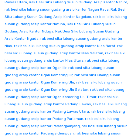
Rawas Utara
,
Rak Besi Siku Lubang Susun Gudang Arsip Kantor Nabire
,
rak besi siku lubang susun gudang arsip kantor Nagan Raya
,
Rak Besi
Siku Lubang Susun Gudang Arsip Kantor Nagekeo
,
rak besi siku lubang
susun gudang arsip kantor Natuna
,
Rak Besi Siku Lubang Susun
Gudang Arsip Kantor Nduga
,
Rak Besi Siku Lubang Susun Gudang
Arsip Kantor Ngada
,
rak besi siku lubang susun gudang arsip kantor
Nias
,
rak besi siku lubang susun gudang arsip kantor Nias Barat
,
rak
besi siku lubang susun gudang arsip kantor Nias Selatan
,
rak besi siku
lubang susun gudang arsip kantor Nias Utara
,
rak besi siku lubang
susun gudang arsip kantor Ogan Ilir
,
rak besi siku lubang susun
gudang arsip kantor Ogan Komering Ilir
,
rak besi siku lubang susun
gudang arsip kantor Ogan Komering Ulu
,
rak besi siku lubang susun
gudang arsip kantor Ogan Komering Ulu Selatan
,
rak besi siku lubang
susun gudang arsip kantor Ogan Komering Ulu Timur
,
rak besi siku
lubang susun gudang arsip kantor Padang Lawas
,
rak besi siku lubang
susun gudang arsip kantor Padang Lawas Utara
,
rak besi siku lubang
susun gudang arsip kantor Padang Pariaman
,
rak besi siku lubang
susun gudang arsip kantor Padangpanjang
,
rak besi siku lubang susun
gudang arsip kantor Padangsidempuan
,
rak besi siku lubang susun