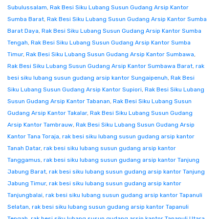
Subulussalam
,
Rak Besi Siku Lubang Susun Gudang Arsip Kantor
Sumba Barat
,
Rak Besi Siku Lubang Susun Gudang Arsip Kantor Sumba
Barat Daya
,
Rak Besi Siku Lubang Susun Gudang Arsip Kantor Sumba
Tengah
,
Rak Besi Siku Lubang Susun Gudang Arsip Kantor Sumba
Timur
,
Rak Besi Siku Lubang Susun Gudang Arsip Kantor Sumbawa
,
Rak Besi Siku Lubang Susun Gudang Arsip Kantor Sumbawa Barat
,
rak
besi siku lubang susun gudang arsip kantor Sungaipenuh
,
Rak Besi
Siku Lubang Susun Gudang Arsip Kantor Supiori
,
Rak Besi Siku Lubang
Susun Gudang Arsip Kantor Tabanan
,
Rak Besi Siku Lubang Susun
Gudang Arsip Kantor Takalar
,
Rak Besi Siku Lubang Susun Gudang
Arsip Kantor Tambrauw
,
Rak Besi Siku Lubang Susun Gudang Arsip
Kantor Tana Toraja
,
rak besi siku lubang susun gudang arsip kantor
Tanah Datar
,
rak besi siku lubang susun gudang arsip kantor
Tanggamus
,
rak besi siku lubang susun gudang arsip kantor Tanjung
Jabung Barat
,
rak besi siku lubang susun gudang arsip kantor Tanjung
Jabung Timur
,
rak besi siku lubang susun gudang arsip kantor
Tanjungbalai
,
rak besi siku lubang susun gudang arsip kantor Tapanuli
Selatan
,
rak besi siku lubang susun gudang arsip kantor Tapanuli
Tengah
,
rak besi siku lubang susun gudang arsip kantor Tapanuli Utara
,