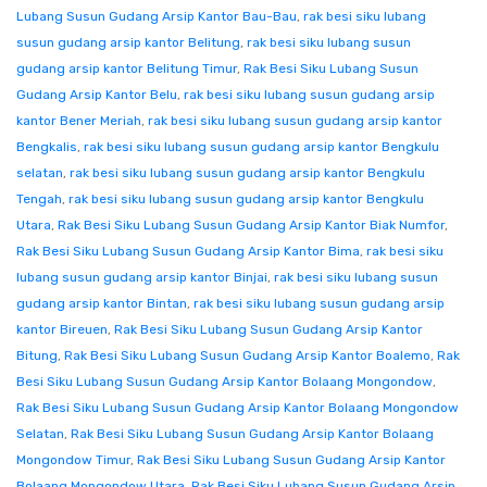
Lubang Susun Gudang Arsip Kantor Bau-Bau
,
rak besi siku lubang
susun gudang arsip kantor Belitung
,
rak besi siku lubang susun
gudang arsip kantor Belitung Timur
,
Rak Besi Siku Lubang Susun
Gudang Arsip Kantor Belu
,
rak besi siku lubang susun gudang arsip
kantor Bener Meriah
,
rak besi siku lubang susun gudang arsip kantor
Bengkalis
,
rak besi siku lubang susun gudang arsip kantor Bengkulu
selatan
,
rak besi siku lubang susun gudang arsip kantor Bengkulu
Tengah
,
rak besi siku lubang susun gudang arsip kantor Bengkulu
Utara
,
Rak Besi Siku Lubang Susun Gudang Arsip Kantor Biak Numfor
,
Rak Besi Siku Lubang Susun Gudang Arsip Kantor Bima
,
rak besi siku
lubang susun gudang arsip kantor Binjai
,
rak besi siku lubang susun
gudang arsip kantor Bintan
,
rak besi siku lubang susun gudang arsip
kantor Bireuen
,
Rak Besi Siku Lubang Susun Gudang Arsip Kantor
Bitung
,
Rak Besi Siku Lubang Susun Gudang Arsip Kantor Boalemo
,
Rak
Besi Siku Lubang Susun Gudang Arsip Kantor Bolaang Mongondow
,
Rak Besi Siku Lubang Susun Gudang Arsip Kantor Bolaang Mongondow
Selatan
,
Rak Besi Siku Lubang Susun Gudang Arsip Kantor Bolaang
Mongondow Timur
,
Rak Besi Siku Lubang Susun Gudang Arsip Kantor
Bolaang Mongondow Utara
,
Rak Besi Siku Lubang Susun Gudang Arsip