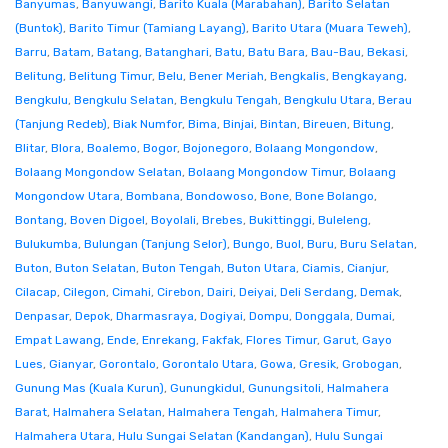
Banyumas
,
Banyuwangi
,
Barito Kuala (Marabahan)
,
Barito Selatan
(Buntok)
,
Barito Timur (Tamiang Layang)
,
Barito Utara (Muara Teweh)
,
Barru
,
Batam
,
Batang
,
Batanghari
,
Batu
,
Batu Bara
,
Bau-Bau
,
Bekasi
,
Belitung
,
Belitung Timur
,
Belu
,
Bener Meriah
,
Bengkalis
,
Bengkayang
,
Bengkulu
,
Bengkulu Selatan
,
Bengkulu Tengah
,
Bengkulu Utara
,
Berau
(Tanjung Redeb)
,
Biak Numfor
,
Bima
,
Binjai
,
Bintan
,
Bireuen
,
Bitung
,
Blitar
,
Blora
,
Boalemo
,
Bogor
,
Bojonegoro
,
Bolaang Mongondow
,
Bolaang Mongondow Selatan
,
Bolaang Mongondow Timur
,
Bolaang
Mongondow Utara
,
Bombana
,
Bondowoso
,
Bone
,
Bone Bolango
,
Bontang
,
Boven Digoel
,
Boyolali
,
Brebes
,
Bukittinggi
,
Buleleng
,
Bulukumba
,
Bulungan (Tanjung Selor)
,
Bungo
,
Buol
,
Buru
,
Buru Selatan
,
Buton
,
Buton Selatan
,
Buton Tengah
,
Buton Utara
,
Ciamis
,
Cianjur
,
Cilacap
,
Cilegon
,
Cimahi
,
Cirebon
,
Dairi
,
Deiyai
,
Deli Serdang
,
Demak
,
Denpasar
,
Depok
,
Dharmasraya
,
Dogiyai
,
Dompu
,
Donggala
,
Dumai
,
Empat Lawang
,
Ende
,
Enrekang
,
Fakfak
,
Flores Timur
,
Garut
,
Gayo
Lues
,
Gianyar
,
Gorontalo
,
Gorontalo Utara
,
Gowa
,
Gresik
,
Grobogan
,
Gunung Mas (Kuala Kurun)
,
Gunungkidul
,
Gunungsitoli
,
Halmahera
Barat
,
Halmahera Selatan
,
Halmahera Tengah
,
Halmahera Timur
,
Halmahera Utara
,
Hulu Sungai Selatan (Kandangan)
,
Hulu Sungai