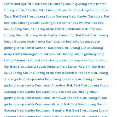
kantor Indragiri Hilir
,
rak besi siku lubang susun gudang arsip kantor
Indragiri Hulu
,
Rak Besi Siku Lubang Susun Gudang Arsip Kantor Intan
Jaya
,
Rak Besi Siku Lubang Susun Gudang Arsip Kantor Jayapura
,
Rak
Besi Siku Lubang Susun Gudang Arsip Kantor Jayawijaya
,
Rak Besi
Siku Lubang Susun Gudang Arsip Kantor Jembrana
,
Rak Besi Siku
Lubang Susun Gudang Arsip Kantor Jeneponto
,
Rak Besi Siku Lubang
Susun Gudang Arsip Kantor Kaimana
,
rak besi siku lubang susun
gudang arsip kantor Kampar
,
Rak Besi Siku Lubang Susun Gudang
Arsip Kantor Karangasem
,
rak besi siku lubang susun gudang arsip
kantor Karimun
,
rak besi siku lubang susun gudang arsip kantor Karo
,
Rak Besi Siku Lubang Susun Gudang Arsip Kantor Keerom
,
Rak Besi
Siku Lubang Susun Gudang Arsip Kantor Kendari
,
rak besi siku lubang
susun gudang arsip kantor Kepahiang
,
rak besi siku lubang susun
gudang arsip kantor Kepulauan Anambas
,
Rak Besi Siku Lubang Susun
Gudang Arsip Kantor Kepulauan Aru
,
rak besi siku lubang susun
gudang arsip kantor Kepulauan Mentawai
,
rak besi siku lubang susun
gudang arsip kantor Kepulauan Meranti
,
Rak Besi Siku Lubang Susun
Gudang Arsip Kantor Kepulauan Sangihe
,
Rak Besi Siku Lubang Susun
Gudang Arsip Kantor Kepulauan Selayar
,
Rak Besi Siku Lubang Susun