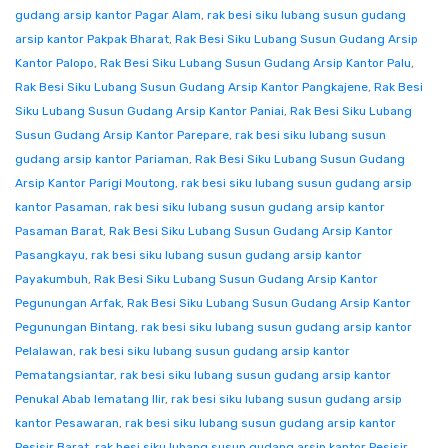
gudang arsip kantor Pagar Alam
,
rak besi siku lubang susun gudang
arsip kantor Pakpak Bharat
,
Rak Besi Siku Lubang Susun Gudang Arsip
Kantor Palopo
,
Rak Besi Siku Lubang Susun Gudang Arsip Kantor Palu
,
Rak Besi Siku Lubang Susun Gudang Arsip Kantor Pangkajene
,
Rak Besi
Siku Lubang Susun Gudang Arsip Kantor Paniai
,
Rak Besi Siku Lubang
Susun Gudang Arsip Kantor Parepare
,
rak besi siku lubang susun
gudang arsip kantor Pariaman
,
Rak Besi Siku Lubang Susun Gudang
Arsip Kantor Parigi Moutong
,
rak besi siku lubang susun gudang arsip
kantor Pasaman
,
rak besi siku lubang susun gudang arsip kantor
Pasaman Barat
,
Rak Besi Siku Lubang Susun Gudang Arsip Kantor
Pasangkayu
,
rak besi siku lubang susun gudang arsip kantor
Payakumbuh
,
Rak Besi Siku Lubang Susun Gudang Arsip Kantor
Pegunungan Arfak
,
Rak Besi Siku Lubang Susun Gudang Arsip Kantor
Pegunungan Bintang
,
rak besi siku lubang susun gudang arsip kantor
Pelalawan
,
rak besi siku lubang susun gudang arsip kantor
Pematangsiantar
,
rak besi siku lubang susun gudang arsip kantor
Penukal Abab lematang Ilir
,
rak besi siku lubang susun gudang arsip
kantor Pesawaran
,
rak besi siku lubang susun gudang arsip kantor
Pesisir Barat
,
rak besi siku lubang susun gudang arsip kantor Pesisir