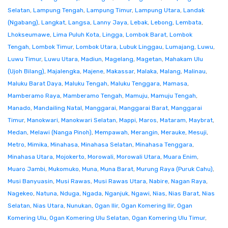
Selatan
,
Lampung Tengah
,
Lampung Timur
,
Lampung Utara
,
Landak
(Ngabang)
,
Langkat
,
Langsa
,
Lanny Jaya
,
Lebak
,
Lebong
,
Lembata
,
Lhokseumawe
,
Lima Puluh Kota
,
Lingga
,
Lombok Barat
,
Lombok
Tengah
,
Lombok Timur
,
Lombok Utara
,
Lubuk Linggau
,
Lumajang
,
Luwu
,
Luwu Timur
,
Luwu Utara
,
Madiun
,
Magelang
,
Magetan
,
Mahakam Ulu
(Ujoh Bilang)
,
Majalengka
,
Majene
,
Makassar
,
Malaka
,
Malang
,
Malinau
,
Maluku Barat Daya
,
Maluku Tengah
,
Maluku Tenggara
,
Mamasa
,
Mamberamo Raya
,
Mamberamo Tengah
,
Mamuju
,
Mamuju Tengah
,
Manado
,
Mandailing Natal
,
Manggarai
,
Manggarai Barat
,
Manggarai
Timur
,
Manokwari
,
Manokwari Selatan
,
Mappi
,
Maros
,
Mataram
,
Maybrat
,
Medan
,
Melawi (Nanga Pinoh)
,
Mempawah
,
Merangin
,
Merauke
,
Mesuji
,
Metro
,
Mimika
,
Minahasa
,
Minahasa Selatan
,
Minahasa Tenggara
,
Minahasa Utara
,
Mojokerto
,
Morowali
,
Morowali Utara
,
Muara Enim
,
Muaro Jambi
,
Mukomuko
,
Muna
,
Muna Barat
,
Murung Raya (Puruk Cahu)
,
Musi Banyuasin
,
Musi Rawas
,
Musi Rawas Utara
,
Nabire
,
Nagan Raya
,
Nagekeo
,
Natuna
,
Nduga
,
Ngada
,
Nganjuk
,
Ngawi
,
Nias
,
Nias Barat
,
Nias
Selatan
,
Nias Utara
,
Nunukan
,
Ogan Ilir
,
Ogan Komering Ilir
,
Ogan
Komering Ulu
,
Ogan Komering Ulu Selatan
,
Ogan Komering Ulu Timur
,