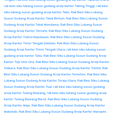
rak besi siku lubang susun gudang arsip kantor Tebing Tinggi
,
rak besi
siku lubang susun gudang arsip kantor Tebo
,
Rak Besi Siku Lubang
Susun Gudang Arsip Kantor Teluk Bintuni
,
Rak Besi Siku Lubang Susun
Gudang Arsip Kantor Teluk Wondama
,
Rak Besi Siku Lubang Susun
Gudang Arsip Kantor Ternate
,
Rak Besi Siku Lubang Susun Gudang
Arsip Kantor Tidore Kepulauan
,
Rak Besi Siku Lubang Susun Gudang
Arsip Kantor Timor Tengah Selatan
,
Rak Besi Siku Lubang Susun
Gudang Arsip Kantor Timor Tengah Utara
,
rak besi siku lubang susun
gudang arsip kantor Toba
,
Rak Besi Siku Lubang Susun Gudang Arsip
Kantor Tojo Una-Una
,
Rak Besi Siku Lubang Susun Gudang Arsip Kantor
Tolikara
,
Rak Besi Siku Lubang Susun Gudang Arsip Kantor Tolitoli
,
Rak
Besi Siku Lubang Susun Gudang Arsip Kantor Tomohon
,
Rak Besi Siku
Lubang Susun Gudang Arsip Kantor Toraja Utara
,
Rak Besi Siku Lubang
Susun Gudang Arsip Kantor Tual
,
rak besi siku lubang susun gudang
arsip kantor Tulang Bawang
,
rak besi siku lubang susun gudang arsip
kantor Tulang Bawang Barat
,
Rak Besi Siku Lubang Susun Gudang
Arsip Kantor Wajo
,
Rak Besi Siku Lubang Susun Gudang Arsip Kantor
Wakatobi
,
Rak Besi Siku Lubang Susun Gudang Arsip Kantor Waropen
,