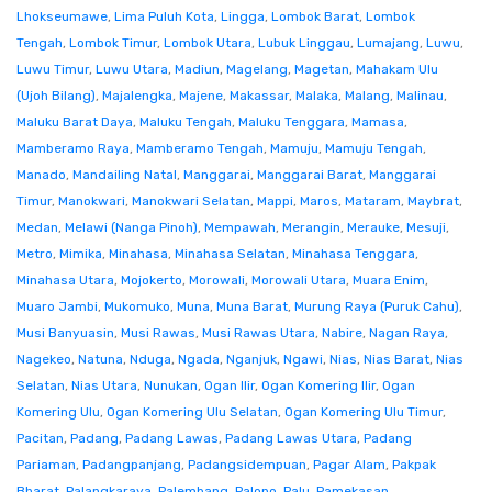
Lhokseumawe
,
Lima Puluh Kota
,
Lingga
,
Lombok Barat
,
Lombok
Tengah
,
Lombok Timur
,
Lombok Utara
,
Lubuk Linggau
,
Lumajang
,
Luwu
,
Luwu Timur
,
Luwu Utara
,
Madiun
,
Magelang
,
Magetan
,
Mahakam Ulu
(Ujoh Bilang)
,
Majalengka
,
Majene
,
Makassar
,
Malaka
,
Malang
,
Malinau
,
Maluku Barat Daya
,
Maluku Tengah
,
Maluku Tenggara
,
Mamasa
,
Mamberamo Raya
,
Mamberamo Tengah
,
Mamuju
,
Mamuju Tengah
,
Manado
,
Mandailing Natal
,
Manggarai
,
Manggarai Barat
,
Manggarai
Timur
,
Manokwari
,
Manokwari Selatan
,
Mappi
,
Maros
,
Mataram
,
Maybrat
,
Medan
,
Melawi (Nanga Pinoh)
,
Mempawah
,
Merangin
,
Merauke
,
Mesuji
,
Metro
,
Mimika
,
Minahasa
,
Minahasa Selatan
,
Minahasa Tenggara
,
Minahasa Utara
,
Mojokerto
,
Morowali
,
Morowali Utara
,
Muara Enim
,
Muaro Jambi
,
Mukomuko
,
Muna
,
Muna Barat
,
Murung Raya (Puruk Cahu)
,
Musi Banyuasin
,
Musi Rawas
,
Musi Rawas Utara
,
Nabire
,
Nagan Raya
,
Nagekeo
,
Natuna
,
Nduga
,
Ngada
,
Nganjuk
,
Ngawi
,
Nias
,
Nias Barat
,
Nias
Selatan
,
Nias Utara
,
Nunukan
,
Ogan Ilir
,
Ogan Komering Ilir
,
Ogan
Komering Ulu
,
Ogan Komering Ulu Selatan
,
Ogan Komering Ulu Timur
,
Pacitan
,
Padang
,
Padang Lawas
,
Padang Lawas Utara
,
Padang
Pariaman
,
Padangpanjang
,
Padangsidempuan
,
Pagar Alam
,
Pakpak
Bharat
,
Palangkaraya
,
Palembang
,
Palopo
,
Palu
,
Pamekasan
,