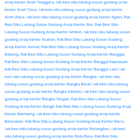
arsip kantor Aceh Tenggara
,
rak besi siku lubang susun gudang arsip
kantor Aceh Timur
,
rak besi siku lubang susun gudang arsip kantor
Aceh Utara
,
rak besi siku lubang susun gudang arsip kantor Agam
,
Rak
Besi Siku Lubang Susun Gudang Arsip Kantor Alor
,
Rak Besi Siku
Lubang Susun Gudang Arsip Kantor Ambon
,
rak besi siku lubang susun
gudang arsip kantor Asahan
,
Rak Besi Siku Lubang Susun Gudang
Arsip Kantor Asmat
,
Rak Besi Siku Lubang Susun Gudang Arsip Kantor
Badung
,
Rak Besi Siku Lubang Susun Gudang Arsip Kantor Banggai
,
Rak Besi Siku Lubang Susun Gudang Arsip Kantor Banggai Kepulauan
,
Rak Besi Siku Lubang Susun Gudang Arsip Kantor Banggai Laut
,
rak
besi siku lubang susun gudang arsip kantor Bangka
,
rak besi siku
lubang susun gudang arsip kantor Bangka Barat
,
rak besi siku lubang
susun gudang arsip kantor Bangka Selatan
,
rak besi siku lubang susun
gudang arsip kantor Bangka Tengah
,
Rak Besi Siku Lubang Susun
Gudang Arsip Kantor Bangli
,
Rak Besi Siku Lubang Susun Gudang Arsip
Kantor Bantaeng
,
rak besi siku lubang susun gudang arsip kantor
Banyuasin
,
Rak Besi Siku Lubang Susun Gudang Arsip Kantor Barru
,
rak besi siku lubang susun gudang arsip kantor Batanghari
,
rak besi
siku lubang susun gudang arsip kantor Batu Bara
,
Rak Besi Siku