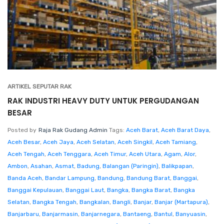
ARTIKEL SEPUTAR RAK
RAK INDUSTRI HEAVY DUTY UNTUK PERGUDANGAN
BESAR
Posted by
Raja Rak Gudang Admin
Tags:
Aceh Barat
,
Aceh Barat Daya
,
Aceh Besar
,
Aceh Jaya
,
Aceh Selatan
,
Aceh Singkil
,
Aceh Tamiang
,
Aceh Tengah
,
Aceh Tenggara
,
Aceh Timur
,
Aceh Utara
,
Agam
,
Alor
,
Ambon
,
Asahan
,
Asmat
,
Badung
,
Balangan (Paringin)
,
Balikpapan
,
Banda Aceh
,
Bandar Lampung
,
Bandung
,
Bandung Barat
,
Banggai
,
Banggai Kepulauan
,
Banggai Laut
,
Bangka
,
Bangka Barat
,
Bangka
Selatan
,
Bangka Tengah
,
Bangkalan
,
Bangli
,
Banjar
,
Banjar (Martapura)
,
Banjarbaru
,
Banjarmasin
,
Banjarnegara
,
Bantaeng
,
Bantul
,
Banyuasin
,