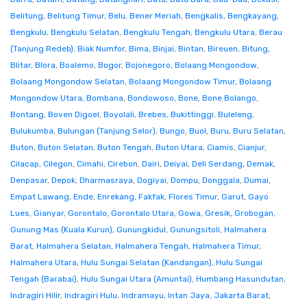
Belitung
,
Belitung Timur
,
Belu
,
Bener Meriah
,
Bengkalis
,
Bengkayang
,
Bengkulu
,
Bengkulu Selatan
,
Bengkulu Tengah
,
Bengkulu Utara
,
Berau
(Tanjung Redeb)
,
Biak Numfor
,
Bima
,
Binjai
,
Bintan
,
Bireuen
,
Bitung
,
Blitar
,
Blora
,
Boalemo
,
Bogor
,
Bojonegoro
,
Bolaang Mongondow
,
Bolaang Mongondow Selatan
,
Bolaang Mongondow Timur
,
Bolaang
Mongondow Utara
,
Bombana
,
Bondowoso
,
Bone
,
Bone Bolango
,
Bontang
,
Boven Digoel
,
Boyolali
,
Brebes
,
Bukittinggi
,
Buleleng
,
Bulukumba
,
Bulungan (Tanjung Selor)
,
Bungo
,
Buol
,
Buru
,
Buru Selatan
,
Buton
,
Buton Selatan
,
Buton Tengah
,
Buton Utara
,
Ciamis
,
Cianjur
,
Cilacap
,
Cilegon
,
Cimahi
,
Cirebon
,
Dairi
,
Deiyai
,
Deli Serdang
,
Demak
,
Denpasar
,
Depok
,
Dharmasraya
,
Dogiyai
,
Dompu
,
Donggala
,
Dumai
,
Empat Lawang
,
Ende
,
Enrekang
,
Fakfak
,
Flores Timur
,
Garut
,
Gayo
Lues
,
Gianyar
,
Gorontalo
,
Gorontalo Utara
,
Gowa
,
Gresik
,
Grobogan
,
Gunung Mas (Kuala Kurun)
,
Gunungkidul
,
Gunungsitoli
,
Halmahera
Barat
,
Halmahera Selatan
,
Halmahera Tengah
,
Halmahera Timur
,
Halmahera Utara
,
Hulu Sungai Selatan (Kandangan)
,
Hulu Sungai
Tengah (Barabai)
,
Hulu Sungai Utara (Amuntai)
,
Humbang Hasundutan
,
Indragiri Hilir
,
Indragiri Hulu
,
Indramayu
,
Intan Jaya
,
Jakarta Barat
,