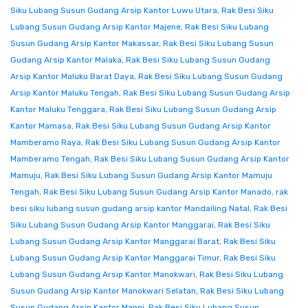
Siku Lubang Susun Gudang Arsip Kantor Luwu Utara
,
Rak Besi Siku
Lubang Susun Gudang Arsip Kantor Majene
,
Rak Besi Siku Lubang
Susun Gudang Arsip Kantor Makassar
,
Rak Besi Siku Lubang Susun
Gudang Arsip Kantor Malaka
,
Rak Besi Siku Lubang Susun Gudang
Arsip Kantor Maluku Barat Daya
,
Rak Besi Siku Lubang Susun Gudang
Arsip Kantor Maluku Tengah
,
Rak Besi Siku Lubang Susun Gudang Arsip
Kantor Maluku Tenggara
,
Rak Besi Siku Lubang Susun Gudang Arsip
Kantor Mamasa
,
Rak Besi Siku Lubang Susun Gudang Arsip Kantor
Mamberamo Raya
,
Rak Besi Siku Lubang Susun Gudang Arsip Kantor
Mamberamo Tengah
,
Rak Besi Siku Lubang Susun Gudang Arsip Kantor
Mamuju
,
Rak Besi Siku Lubang Susun Gudang Arsip Kantor Mamuju
Tengah
,
Rak Besi Siku Lubang Susun Gudang Arsip Kantor Manado
,
rak
besi siku lubang susun gudang arsip kantor Mandailing Natal
,
Rak Besi
Siku Lubang Susun Gudang Arsip Kantor Manggarai
,
Rak Besi Siku
Lubang Susun Gudang Arsip Kantor Manggarai Barat
,
Rak Besi Siku
Lubang Susun Gudang Arsip Kantor Manggarai Timur
,
Rak Besi Siku
Lubang Susun Gudang Arsip Kantor Manokwari
,
Rak Besi Siku Lubang
Susun Gudang Arsip Kantor Manokwari Selatan
,
Rak Besi Siku Lubang
Susun Gudang Arsip Kantor Mappi
,
Rak Besi Siku Lubang Susun