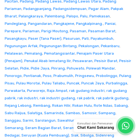
Pacitan
,
Padang
,
Padang Lawas
,
Padang Lawas Utara
,
Padang
Pariaman
,
Padangpanjang
,
Padangsidempuan
,
Pagar Alam
,
Pakpak
Bharat
,
Palangkaraya
,
Palembang
,
Palopo
,
Palu
,
Pamekasan
,
Pandeglang
,
Pangandaran
,
Pangkajene
,
Pangkalpinang.
,
Paniai
,
Parepare
,
Pariaman
,
Parigi Moutong
,
Pasaman
,
Pasaman Barat
,
Pasangkayu
,
Paser (Tana Paser)
,
Pasuruan
,
Pati
,
Payakumbuh
,
Pegunungan Arfak
,
Pegunungan Bintang
,
Pekalongan
,
Pekanbaru
,
Pelalawan
,
Pemalang
,
Pematangsiantar
,
Penajam Paser Utara
(Penajam)
,
Penukal Abab lematang Ilir
,
Pesawaran
,
Pesisir Barat
,
Pesisir
Selatan
,
Pidie
,
Pidie Jaya
,
Pinrang
,
Pohuwato
,
Polewali Mandar
,
Ponorogo
,
Pontianak
,
Poso
,
Prabumulih
,
Pringsewu
,
Probolinggo
,
Pulang
Pisau
,
Pulau Morotai
,
Pulau Taliabu
,
Puncak
,
Puncak Jaya
,
Purbalingga
,
Purwakarta
,
Purworejo
,
Raja Ampat
,
rak gudang industri
,
rak gudang
pabrik
,
rak industri
,
rak industri gudang
,
rak pabrik
,
rak pabrik gudang
,
Rejang Lebong
,
Rembang
,
Rokan Hilir
,
Rokan Hulu
,
Rote Ndao
,
Sabang
,
Sabu Raijua
,
Salatiga
,
Samarinda
,
Sambas
,
Samosir
,
Sampang
,
Sanggau
,
Sarmi
,
Sarolangun
,
Sawahlunto
,
Sekadau
,
Seluma
,
Konsultasi dan Pemesanan
Chat Kami Sekarang
Semarang
,
Seram Bagian Barat
,
Seram Bagian Timur
,
Serang
,
Serdang
Bedagai
,
Seruyan (Kuala Pembuang)
,
Siak
,
Sibolga
,
Sidenreng