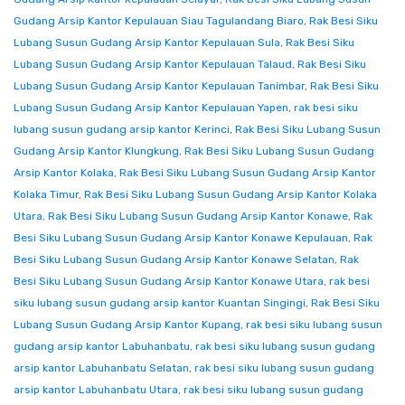
Gudang Arsip Kantor Kepulauan Siau Tagulandang Biaro
,
Rak Besi Siku
Lubang Susun Gudang Arsip Kantor Kepulauan Sula
,
Rak Besi Siku
Lubang Susun Gudang Arsip Kantor Kepulauan Talaud
,
Rak Besi Siku
Lubang Susun Gudang Arsip Kantor Kepulauan Tanimbar
,
Rak Besi Siku
Lubang Susun Gudang Arsip Kantor Kepulauan Yapen
,
rak besi siku
lubang susun gudang arsip kantor Kerinci
,
Rak Besi Siku Lubang Susun
Gudang Arsip Kantor Klungkung
,
Rak Besi Siku Lubang Susun Gudang
Arsip Kantor Kolaka
,
Rak Besi Siku Lubang Susun Gudang Arsip Kantor
Kolaka Timur
,
Rak Besi Siku Lubang Susun Gudang Arsip Kantor Kolaka
Utara
,
Rak Besi Siku Lubang Susun Gudang Arsip Kantor Konawe
,
Rak
Besi Siku Lubang Susun Gudang Arsip Kantor Konawe Kepulauan
,
Rak
Besi Siku Lubang Susun Gudang Arsip Kantor Konawe Selatan
,
Rak
Besi Siku Lubang Susun Gudang Arsip Kantor Konawe Utara
,
rak besi
siku lubang susun gudang arsip kantor Kuantan Singingi
,
Rak Besi Siku
Lubang Susun Gudang Arsip Kantor Kupang
,
rak besi siku lubang susun
gudang arsip kantor Labuhanbatu
,
rak besi siku lubang susun gudang
arsip kantor Labuhanbatu Selatan
,
rak besi siku lubang susun gudang
arsip kantor Labuhanbatu Utara
,
rak besi siku lubang susun gudang