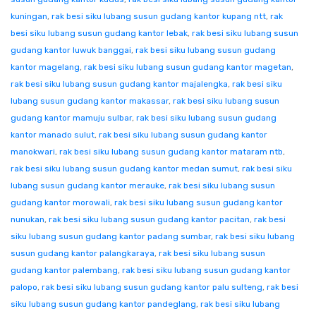
kuningan
,
rak besi siku lubang susun gudang kantor kupang ntt
,
rak
besi siku lubang susun gudang kantor lebak
,
rak besi siku lubang susun
gudang kantor luwuk banggai
,
rak besi siku lubang susun gudang
kantor magelang
,
rak besi siku lubang susun gudang kantor magetan
,
rak besi siku lubang susun gudang kantor majalengka
,
rak besi siku
lubang susun gudang kantor makassar
,
rak besi siku lubang susun
gudang kantor mamuju sulbar
,
rak besi siku lubang susun gudang
kantor manado sulut
,
rak besi siku lubang susun gudang kantor
manokwari
,
rak besi siku lubang susun gudang kantor mataram ntb
,
rak besi siku lubang susun gudang kantor medan sumut
,
rak besi siku
lubang susun gudang kantor merauke
,
rak besi siku lubang susun
gudang kantor morowali
,
rak besi siku lubang susun gudang kantor
nunukan
,
rak besi siku lubang susun gudang kantor pacitan
,
rak besi
siku lubang susun gudang kantor padang sumbar
,
rak besi siku lubang
susun gudang kantor palangkaraya
,
rak besi siku lubang susun
gudang kantor palembang
,
rak besi siku lubang susun gudang kantor
palopo
,
rak besi siku lubang susun gudang kantor palu sulteng
,
rak besi
siku lubang susun gudang kantor pandeglang
,
rak besi siku lubang