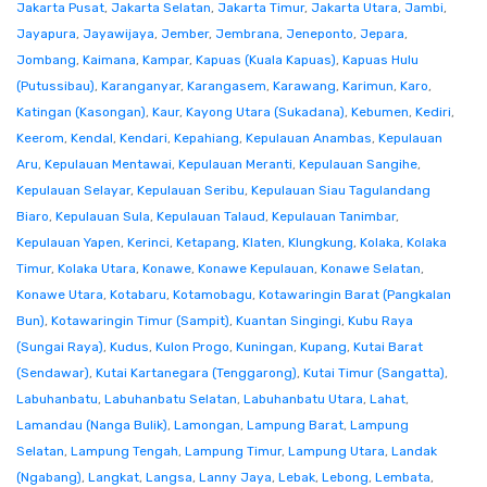
Jakarta Pusat
,
Jakarta Selatan
,
Jakarta Timur
,
Jakarta Utara
,
Jambi
,
Jayapura
,
Jayawijaya
,
Jember
,
Jembrana
,
Jeneponto
,
Jepara
,
Jombang
,
Kaimana
,
Kampar
,
Kapuas (Kuala Kapuas)
,
Kapuas Hulu
(Putussibau)
,
Karanganyar
,
Karangasem
,
Karawang
,
Karimun
,
Karo
,
Katingan (Kasongan)
,
Kaur
,
Kayong Utara (Sukadana)
,
Kebumen
,
Kediri
,
Keerom
,
Kendal
,
Kendari
,
Kepahiang
,
Kepulauan Anambas
,
Kepulauan
Aru
,
Kepulauan Mentawai
,
Kepulauan Meranti
,
Kepulauan Sangihe
,
Kepulauan Selayar
,
Kepulauan Seribu
,
Kepulauan Siau Tagulandang
Biaro
,
Kepulauan Sula
,
Kepulauan Talaud
,
Kepulauan Tanimbar
,
Kepulauan Yapen
,
Kerinci
,
Ketapang
,
Klaten
,
Klungkung
,
Kolaka
,
Kolaka
Timur
,
Kolaka Utara
,
Konawe
,
Konawe Kepulauan
,
Konawe Selatan
,
Konawe Utara
,
Kotabaru
,
Kotamobagu
,
Kotawaringin Barat (Pangkalan
Bun)
,
Kotawaringin Timur (Sampit)
,
Kuantan Singingi
,
Kubu Raya
(Sungai Raya)
,
Kudus
,
Kulon Progo
,
Kuningan
,
Kupang
,
Kutai Barat
(Sendawar)
,
Kutai Kartanegara (Tenggarong)
,
Kutai Timur (Sangatta)
,
Labuhanbatu
,
Labuhanbatu Selatan
,
Labuhanbatu Utara
,
Lahat
,
Lamandau (Nanga Bulik)
,
Lamongan
,
Lampung Barat
,
Lampung
Selatan
,
Lampung Tengah
,
Lampung Timur
,
Lampung Utara
,
Landak
(Ngabang)
,
Langkat
,
Langsa
,
Lanny Jaya
,
Lebak
,
Lebong
,
Lembata
,