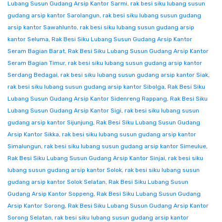
Lubang Susun Gudang Arsip Kantor Sarmi
,
rak besi siku lubang susun
gudang arsip kantor Sarolangun
,
rak besi siku lubang susun gudang
arsip kantor Sawahlunto
,
rak besi siku lubang susun gudang arsip
kantor Seluma
,
Rak Besi Siku Lubang Susun Gudang Arsip Kantor
Seram Bagian Barat
,
Rak Besi Siku Lubang Susun Gudang Arsip Kantor
Seram Bagian Timur
,
rak besi siku lubang susun gudang arsip kantor
Serdang Bedagai
,
rak besi siku lubang susun gudang arsip kantor Siak
,
rak besi siku lubang susun gudang arsip kantor Sibolga
,
Rak Besi Siku
Lubang Susun Gudang Arsip Kantor Sidenreng Rappang
,
Rak Besi Siku
Lubang Susun Gudang Arsip Kantor Sigi
,
rak besi siku lubang susun
gudang arsip kantor Sijunjung
,
Rak Besi Siku Lubang Susun Gudang
Arsip Kantor Sikka
,
rak besi siku lubang susun gudang arsip kantor
Simalungun
,
rak besi siku lubang susun gudang arsip kantor Simeulue
,
Rak Besi Siku Lubang Susun Gudang Arsip Kantor Sinjai
,
rak besi siku
lubang susun gudang arsip kantor Solok
,
rak besi siku lubang susun
gudang arsip kantor Solok Selatan
,
Rak Besi Siku Lubang Susun
Gudang Arsip Kantor Soppeng
,
Rak Besi Siku Lubang Susun Gudang
Arsip Kantor Sorong
,
Rak Besi Siku Lubang Susun Gudang Arsip Kantor
Sorong Selatan
,
rak besi siku lubang susun gudang arsip kantor