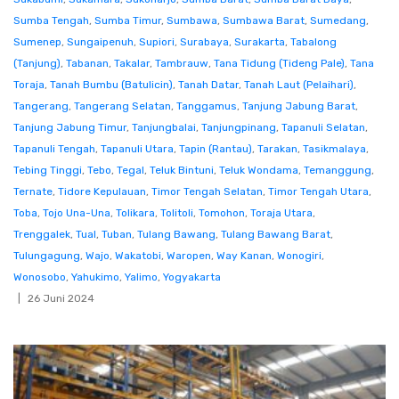
Sumba Tengah
,
Sumba Timur
,
Sumbawa
,
Sumbawa Barat
,
Sumedang
,
Sumenep
,
Sungaipenuh
,
Supiori
,
Surabaya
,
Surakarta
,
Tabalong
(Tanjung)
,
Tabanan
,
Takalar
,
Tambrauw
,
Tana Tidung (Tideng Pale)
,
Tana
Toraja
,
Tanah Bumbu (Batulicin)
,
Tanah Datar
,
Tanah Laut (Pelaihari)
,
Tangerang
,
Tangerang Selatan
,
Tanggamus
,
Tanjung Jabung Barat
,
Tanjung Jabung Timur
,
Tanjungbalai
,
Tanjungpinang
,
Tapanuli Selatan
,
Tapanuli Tengah
,
Tapanuli Utara
,
Tapin (Rantau)
,
Tarakan
,
Tasikmalaya
,
Tebing Tinggi
,
Tebo
,
Tegal
,
Teluk Bintuni
,
Teluk Wondama
,
Temanggung
,
Ternate
,
Tidore Kepulauan
,
Timor Tengah Selatan
,
Timor Tengah Utara
,
Toba
,
Tojo Una-Una
,
Tolikara
,
Tolitoli
,
Tomohon
,
Toraja Utara
,
Trenggalek
,
Tual
,
Tuban
,
Tulang Bawang
,
Tulang Bawang Barat
,
Tulungagung
,
Wajo
,
Wakatobi
,
Waropen
,
Way Kanan
,
Wonogiri
,
Wonosobo
,
Yahukimo
,
Yalimo
,
Yogyakarta
26 Juni 2024