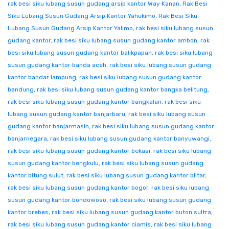
rak besi siku lubang susun gudang arsip kantor Way Kanan
,
Rak Besi
Siku Lubang Susun Gudang Arsip Kantor Yahukimo
,
Rak Besi Siku
Lubang Susun Gudang Arsip Kantor Yalimo
,
rak besi siku lubang susun
gudang kantor
,
rak besi siku lubang susun gudang kantor ambon
,
rak
besi siku lubang susun gudang kantor balikpapan
,
rak besi siku lubang
susun gudang kantor banda aceh
,
rak besi siku lubang susun gudang
kantor bandar lampung
,
rak besi siku lubang susun gudang kantor
bandung
,
rak besi siku lubang susun gudang kantor bangka belitung
,
rak besi siku lubang susun gudang kantor bangkalan
,
rak besi siku
lubang susun gudang kantor banjarbaru
,
rak besi siku lubang susun
gudang kantor banjarmasin
,
rak besi siku lubang susun gudang kantor
banjarnegara
,
rak besi siku lubang susun gudang kantor banyuwangi
,
rak besi siku lubang susun gudang kantor bekasi
,
rak besi siku lubang
susun gudang kantor bengkulu
,
rak besi siku lubang susun gudang
kantor bitung sulut
,
rak besi siku lubang susun gudang kantor blitar
,
rak besi siku lubang susun gudang kantor bogor
,
rak besi siku lubang
susun gudang kantor bondowoso
,
rak besi siku lubang susun gudang
kantor brebes
,
rak besi siku lubang susun gudang kantor buton sultra
,
rak besi siku lubang susun gudang kantor ciamis
,
rak besi siku lubang