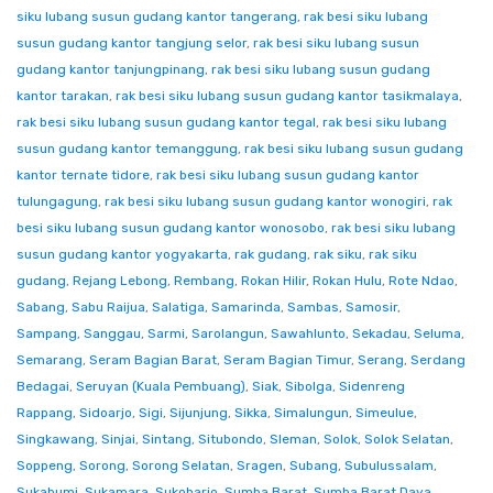
siku lubang susun gudang kantor tangerang
,
rak besi siku lubang
susun gudang kantor tangjung selor
,
rak besi siku lubang susun
gudang kantor tanjungpinang
,
rak besi siku lubang susun gudang
kantor tarakan
,
rak besi siku lubang susun gudang kantor tasikmalaya
,
rak besi siku lubang susun gudang kantor tegal
,
rak besi siku lubang
susun gudang kantor temanggung
,
rak besi siku lubang susun gudang
kantor ternate tidore
,
rak besi siku lubang susun gudang kantor
tulungagung
,
rak besi siku lubang susun gudang kantor wonogiri
,
rak
besi siku lubang susun gudang kantor wonosobo
,
rak besi siku lubang
susun gudang kantor yogyakarta
,
rak gudang
,
rak siku
,
rak siku
gudang
,
Rejang Lebong
,
Rembang
,
Rokan Hilir
,
Rokan Hulu
,
Rote Ndao
,
Sabang
,
Sabu Raijua
,
Salatiga
,
Samarinda
,
Sambas
,
Samosir
,
Sampang
,
Sanggau
,
Sarmi
,
Sarolangun
,
Sawahlunto
,
Sekadau
,
Seluma
,
Semarang
,
Seram Bagian Barat
,
Seram Bagian Timur
,
Serang
,
Serdang
Bedagai
,
Seruyan (Kuala Pembuang)
,
Siak
,
Sibolga
,
Sidenreng
Rappang
,
Sidoarjo
,
Sigi
,
Sijunjung
,
Sikka
,
Simalungun
,
Simeulue
,
Singkawang
,
Sinjai
,
Sintang
,
Situbondo
,
Sleman
,
Solok
,
Solok Selatan
,
Soppeng
,
Sorong
,
Sorong Selatan
,
Sragen
,
Subang
,
Subulussalam
,
Sukabumi
,
Sukamara
,
Sukoharjo
,
Sumba Barat
,
Sumba Barat Daya
,