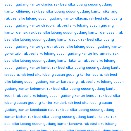
susun gudang kantor cianjur
,
rak besi siku lubang susun gudang
kantor cibinong
,
rak besi siku lubang susun gudang kantor cikarang
,
rak besi siku lubang susun gudang kantor cilacap
,
rak besi siku lubang
susun gudang kantor cirebon
,
rak besi siku lubang susun gudang
kantor demak
,
rak besi siku lubang susun gudang kantor denpasar
,
rak
besi siku lubang susun gudang kantor depok
,
rak besi siku lubang
susun gudang kantor garut
,
rak besi siku lubang susun gudang kantor
gorontalo
,
rak besi siku lubang susun gudang kantor indramayu
,
rak
besi siku lubang susun gudang kantor jakarta
,
rak besi siku lubang
susun gudang kantor jambi
,
rak besi siku lubang susun gudang kantor
jayapura
,
rak besi siku lubang susun gudang kantor jepara
,
rak besi
siku lubang susun gudang kantor karawang
,
rak besi siku lubang susun
gudang kantor kebumen
,
rak besi siku lubang susun gudang kantor
kediri
,
rak besi siku lubang susun gudang kantor kendal
,
rak besi siku
lubang susun gudang kantor kendari
,
rak besi siku lubang susun
gudang kantor kepulauan riau
,
rak besi siku lubang susun gudang
kantor klaten
,
rak besi siku lubang susun gudang kantor kolaka
,
rak
besi siku lubang susun gudang kantor konawe
,
rak besi siku lubang
susun gudang kantor kudus
,
rak besi siku lubang susun gudang kantor