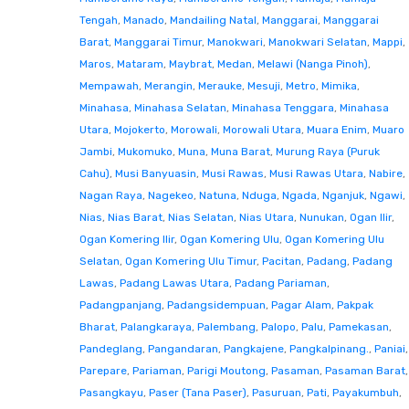
Tengah
,
Manado
,
Mandailing Natal
,
Manggarai
,
Manggarai
Barat
,
Manggarai Timur
,
Manokwari
,
Manokwari Selatan
,
Mappi
,
Maros
,
Mataram
,
Maybrat
,
Medan
,
Melawi (Nanga Pinoh)
,
Mempawah
,
Merangin
,
Merauke
,
Mesuji
,
Metro
,
Mimika
,
Minahasa
,
Minahasa Selatan
,
Minahasa Tenggara
,
Minahasa
Utara
,
Mojokerto
,
Morowali
,
Morowali Utara
,
Muara Enim
,
Muaro
Jambi
,
Mukomuko
,
Muna
,
Muna Barat
,
Murung Raya (Puruk
Cahu)
,
Musi Banyuasin
,
Musi Rawas
,
Musi Rawas Utara
,
Nabire
,
Nagan Raya
,
Nagekeo
,
Natuna
,
Nduga
,
Ngada
,
Nganjuk
,
Ngawi
,
Nias
,
Nias Barat
,
Nias Selatan
,
Nias Utara
,
Nunukan
,
Ogan Ilir
,
Ogan Komering Ilir
,
Ogan Komering Ulu
,
Ogan Komering Ulu
Selatan
,
Ogan Komering Ulu Timur
,
Pacitan
,
Padang
,
Padang
Lawas
,
Padang Lawas Utara
,
Padang Pariaman
,
Padangpanjang
,
Padangsidempuan
,
Pagar Alam
,
Pakpak
Bharat
,
Palangkaraya
,
Palembang
,
Palopo
,
Palu
,
Pamekasan
,
Pandeglang
,
Pangandaran
,
Pangkajene
,
Pangkalpinang.
,
Paniai
,
Parepare
,
Pariaman
,
Parigi Moutong
,
Pasaman
,
Pasaman Barat
,
Pasangkayu
,
Paser (Tana Paser)
,
Pasuruan
,
Pati
,
Payakumbuh
,