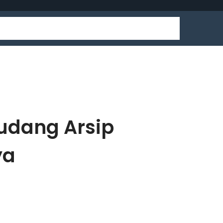
udang Arsip
ya