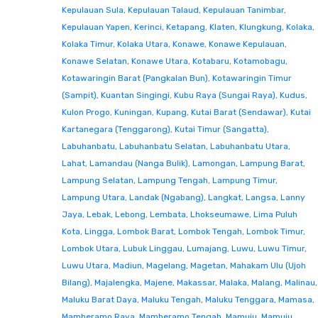
Kepulauan Sula
,
Kepulauan Talaud
,
Kepulauan Tanimbar
,
Kepulauan Yapen
,
Kerinci
,
Ketapang
,
Klaten
,
Klungkung
,
Kolaka
,
Kolaka Timur
,
Kolaka Utara
,
Konawe
,
Konawe Kepulauan
,
Konawe Selatan
,
Konawe Utara
,
Kotabaru
,
Kotamobagu
,
Kotawaringin Barat (Pangkalan Bun)
,
Kotawaringin Timur
(Sampit)
,
Kuantan Singingi
,
Kubu Raya (Sungai Raya)
,
Kudus
,
Kulon Progo
,
Kuningan
,
Kupang
,
Kutai Barat (Sendawar)
,
Kutai
Kartanegara (Tenggarong)
,
Kutai Timur (Sangatta)
,
Labuhanbatu
,
Labuhanbatu Selatan
,
Labuhanbatu Utara
,
Lahat
,
Lamandau (Nanga Bulik)
,
Lamongan
,
Lampung Barat
,
Lampung Selatan
,
Lampung Tengah
,
Lampung Timur
,
Lampung Utara
,
Landak (Ngabang)
,
Langkat
,
Langsa
,
Lanny
Jaya
,
Lebak
,
Lebong
,
Lembata
,
Lhokseumawe
,
Lima Puluh
Kota
,
Lingga
,
Lombok Barat
,
Lombok Tengah
,
Lombok Timur
,
Lombok Utara
,
Lubuk Linggau
,
Lumajang
,
Luwu
,
Luwu Timur
,
Luwu Utara
,
Madiun
,
Magelang
,
Magetan
,
Mahakam Ulu (Ujoh
Bilang)
,
Majalengka
,
Majene
,
Makassar
,
Malaka
,
Malang
,
Malinau
,
Maluku Barat Daya
,
Maluku Tengah
,
Maluku Tenggara
,
Mamasa
,
Mamberamo Raya
,
Mamberamo Tengah
,
Mamuju
,
Mamuju