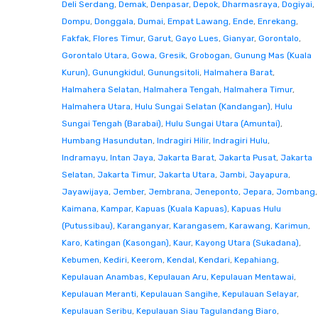
Deli Serdang
,
Demak
,
Denpasar
,
Depok
,
Dharmasraya
,
Dogiyai
,
Dompu
,
Donggala
,
Dumai
,
Empat Lawang
,
Ende
,
Enrekang
,
Fakfak
,
Flores Timur
,
Garut
,
Gayo Lues
,
Gianyar
,
Gorontalo
,
Gorontalo Utara
,
Gowa
,
Gresik
,
Grobogan
,
Gunung Mas (Kuala
Kurun)
,
Gunungkidul
,
Gunungsitoli
,
Halmahera Barat
,
Halmahera Selatan
,
Halmahera Tengah
,
Halmahera Timur
,
Halmahera Utara
,
Hulu Sungai Selatan (Kandangan)
,
Hulu
Sungai Tengah (Barabai)
,
Hulu Sungai Utara (Amuntai)
,
Humbang Hasundutan
,
Indragiri Hilir
,
Indragiri Hulu
,
Indramayu
,
Intan Jaya
,
Jakarta Barat
,
Jakarta Pusat
,
Jakarta
Selatan
,
Jakarta Timur
,
Jakarta Utara
,
Jambi
,
Jayapura
,
Jayawijaya
,
Jember
,
Jembrana
,
Jeneponto
,
Jepara
,
Jombang
,
Kaimana
,
Kampar
,
Kapuas (Kuala Kapuas)
,
Kapuas Hulu
(Putussibau)
,
Karanganyar
,
Karangasem
,
Karawang
,
Karimun
,
Karo
,
Katingan (Kasongan)
,
Kaur
,
Kayong Utara (Sukadana)
,
Kebumen
,
Kediri
,
Keerom
,
Kendal
,
Kendari
,
Kepahiang
,
Kepulauan Anambas
,
Kepulauan Aru
,
Kepulauan Mentawai
,
Kepulauan Meranti
,
Kepulauan Sangihe
,
Kepulauan Selayar
,
Kepulauan Seribu
,
Kepulauan Siau Tagulandang Biaro
,