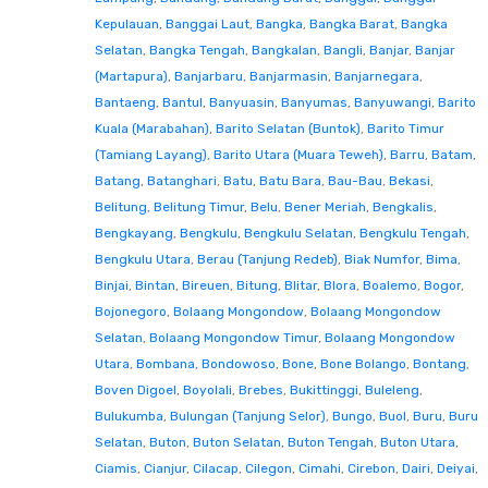
Kepulauan
,
Banggai Laut
,
Bangka
,
Bangka Barat
,
Bangka
Selatan
,
Bangka Tengah
,
Bangkalan
,
Bangli
,
Banjar
,
Banjar
(Martapura)
,
Banjarbaru
,
Banjarmasin
,
Banjarnegara
,
Bantaeng
,
Bantul
,
Banyuasin
,
Banyumas
,
Banyuwangi
,
Barito
Kuala (Marabahan)
,
Barito Selatan (Buntok)
,
Barito Timur
(Tamiang Layang)
,
Barito Utara (Muara Teweh)
,
Barru
,
Batam
,
Batang
,
Batanghari
,
Batu
,
Batu Bara
,
Bau-Bau
,
Bekasi
,
Belitung
,
Belitung Timur
,
Belu
,
Bener Meriah
,
Bengkalis
,
Bengkayang
,
Bengkulu
,
Bengkulu Selatan
,
Bengkulu Tengah
,
Bengkulu Utara
,
Berau (Tanjung Redeb)
,
Biak Numfor
,
Bima
,
Binjai
,
Bintan
,
Bireuen
,
Bitung
,
Blitar
,
Blora
,
Boalemo
,
Bogor
,
Bojonegoro
,
Bolaang Mongondow
,
Bolaang Mongondow
Selatan
,
Bolaang Mongondow Timur
,
Bolaang Mongondow
Utara
,
Bombana
,
Bondowoso
,
Bone
,
Bone Bolango
,
Bontang
,
Boven Digoel
,
Boyolali
,
Brebes
,
Bukittinggi
,
Buleleng
,
Bulukumba
,
Bulungan (Tanjung Selor)
,
Bungo
,
Buol
,
Buru
,
Buru
Selatan
,
Buton
,
Buton Selatan
,
Buton Tengah
,
Buton Utara
,
Ciamis
,
Cianjur
,
Cilacap
,
Cilegon
,
Cimahi
,
Cirebon
,
Dairi
,
Deiyai
,