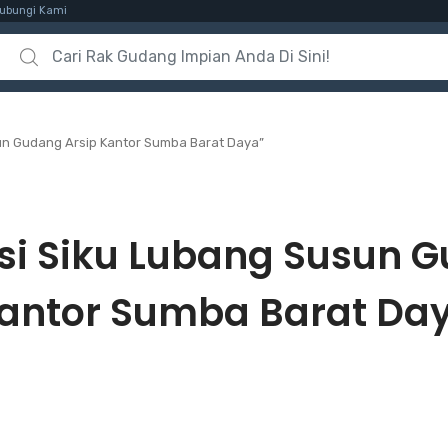
ubungi Kami
Search for:
un Gudang Arsip Kantor Sumba Barat Daya”
si Siku Lubang Susun G
antor Sumba Barat Da