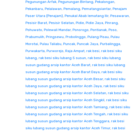
Pegunungan Arfak
,
Pegunungan Bintang
,
Pekalongan
,
Pekanbaru
,
Pelalawan
,
Pemalang
,
Pematangsiantar
,
Penajam
Paser Utara (Penajam)
,
Penukal Abab lematang Ilir
,
Pesawaran
,
Pesisir Barat
,
Pesisir Selatan
,
Pidie
,
Pidie Jaya
,
Pinrang
,
Pohuwato
,
Polewali Mandar
,
Ponorogo
,
Pontianak
,
Poso
,
Prabumulih
,
Pringsewu
,
Probolinggo
,
Pulang Pisau
,
Pulau
Morotai
,
Pulau Taliabu
,
Puncak
,
Puncak Jaya
,
Purbalingga
,
Purwakarta
,
Purworejo
,
Raja Ampat
,
rak besi
,
rak besi siku
lubang
,
rak besi siku lubang 5 susun
,
rak besi siku lubang
susun gudang arsip kantor Aceh Barat
,
rak besi siku lubang
susun gudang arsip kantor Aceh Barat Daya
,
rak besi siku
lubang susun gudang arsip kantor Aceh Besar
,
rak besi siku
lubang susun gudang arsip kantor Aceh Jaya
,
rak besi siku
lubang susun gudang arsip kantor Aceh Selatan
,
rak besi siku
lubang susun gudang arsip kantor Aceh Singkil
,
rak besi siku
lubang susun gudang arsip kantor Aceh Tamiang
,
rak besi siku
lubang susun gudang arsip kantor Aceh Tengah
,
rak besi siku
lubang susun gudang arsip kantor Aceh Tenggara
,
rak besi
siku lubang susun gudang arsip kantor Aceh Timur
,
rak besi