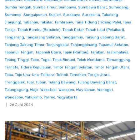
Sumba Tengah
,
Sumba Timur
,
Sumbawa
,
Sumbawa Barat
,
Sumedang
,
Sumenep
,
Sungaipenuh
,
Supiori
,
Surabaya
,
Surakarta
,
Tabalong
(Tanjung)
,
Tabanan
,
Takalar
,
Tambrauw
,
Tana Tidung (Tideng Pale)
,
Tana
Toraja
,
Tanah Bumbu (Batulicin)
,
Tanah Datar
,
Tanah Laut (Pelaihari)
,
Tangerang
,
Tangerang Selatan
,
Tanggamus
,
Tanjung Jabung Barat
,
Tanjung Jabung Timur
,
Tanjungbalai
,
Tanjungpinang
,
Tapanuli Selatan
,
Tapanuli Tengah
,
Tapanuli Utara
,
Tapin (Rantau)
,
Tarakan
,
Tasikmalaya
,
Tebing Tinggi
,
Tebo
,
Tegal
,
Teluk Bintuni
,
Teluk Wondama
,
Temanggung
,
Ternate
,
Tidore Kepulauan
,
Timor Tengah Selatan
,
Timor Tengah Utara
,
Toba
,
Tojo Una-Una
,
Tolikara
,
Tolitoli
,
Tomohon
,
Toraja Utara
,
Trenggalek
,
Tual
,
Tuban
,
Tulang Bawang
,
Tulang Bawang Barat
,
Tulungagung
,
Wajo
,
Wakatobi
,
Waropen
,
Way Kanan
,
Wonogiri
,
Wonosobo
,
Yahukimo
,
Yalimo
,
Yogyakarta
26 Juni 2024