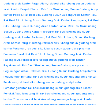
gudang arsip kantor Pagar Alam
,
rak besi siku lubang susun gudang
arsip kantor Pakpak Bharat
,
Rak Besi Siku Lubang Susun Gudang Arsip
Kantor Palopo
,
Rak Besi Siku Lubang Susun Gudang Arsip Kantor Palu
,
Rak Besi Siku Lubang Susun Gudang Arsip Kantor Pangkajene
,
Rak Besi
Siku Lubang Susun Gudang Arsip Kantor Paniai
,
Rak Besi Siku Lubang
Susun Gudang Arsip Kantor Parepare
,
rak besi siku lubang susun
gudang arsip kantor Pariaman
,
Rak Besi Siku Lubang Susun Gudang
Arsip Kantor Parigi Moutong
,
rak besi siku lubang susun gudang arsip
kantor Pasaman
,
rak besi siku lubang susun gudang arsip kantor
Pasaman Barat
,
Rak Besi Siku Lubang Susun Gudang Arsip Kantor
Pasangkayu
,
rak besi siku lubang susun gudang arsip kantor
Payakumbuh
,
Rak Besi Siku Lubang Susun Gudang Arsip Kantor
Pegunungan Arfak
,
Rak Besi Siku Lubang Susun Gudang Arsip Kantor
Pegunungan Bintang
,
rak besi siku lubang susun gudang arsip kantor
Pelalawan
,
rak besi siku lubang susun gudang arsip kantor
Pematangsiantar
,
rak besi siku lubang susun gudang arsip kantor
Penukal Abab lematang Ilir
,
rak besi siku lubang susun gudang arsip
kantor Pesawaran
,
rak besi siku lubang susun gudang arsip kantor
Pesisir Barat
,
rak besi siku lubang susun gudang arsip kantor Pesisir