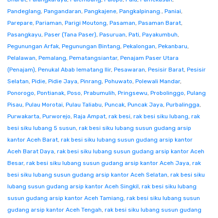
Pandeglang
,
Pangandaran
,
Pangkajene
,
Pangkalpinang.
,
Paniai
,
Parepare
,
Pariaman
,
Parigi Moutong
,
Pasaman
,
Pasaman Barat
,
Pasangkayu
,
Paser (Tana Paser)
,
Pasuruan
,
Pati
,
Payakumbuh
,
Pegunungan Arfak
,
Pegunungan Bintang
,
Pekalongan
,
Pekanbaru
,
Pelalawan
,
Pemalang
,
Pematangsiantar
,
Penajam Paser Utara
(Penajam)
,
Penukal Abab lematang Ilir
,
Pesawaran
,
Pesisir Barat
,
Pesisir
Selatan
,
Pidie
,
Pidie Jaya
,
Pinrang
,
Pohuwato
,
Polewali Mandar
,
Ponorogo
,
Pontianak
,
Poso
,
Prabumulih
,
Pringsewu
,
Probolinggo
,
Pulang
Pisau
,
Pulau Morotai
,
Pulau Taliabu
,
Puncak
,
Puncak Jaya
,
Purbalingga
,
Purwakarta
,
Purworejo
,
Raja Ampat
,
rak besi
,
rak besi siku lubang
,
rak
besi siku lubang 5 susun
,
rak besi siku lubang susun gudang arsip
kantor Aceh Barat
,
rak besi siku lubang susun gudang arsip kantor
Aceh Barat Daya
,
rak besi siku lubang susun gudang arsip kantor Aceh
Besar
,
rak besi siku lubang susun gudang arsip kantor Aceh Jaya
,
rak
besi siku lubang susun gudang arsip kantor Aceh Selatan
,
rak besi siku
lubang susun gudang arsip kantor Aceh Singkil
,
rak besi siku lubang
susun gudang arsip kantor Aceh Tamiang
,
rak besi siku lubang susun
gudang arsip kantor Aceh Tengah
,
rak besi siku lubang susun gudang