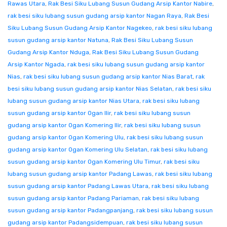
Rawas Utara
,
Rak Besi Siku Lubang Susun Gudang Arsip Kantor Nabire
,
rak besi siku lubang susun gudang arsip kantor Nagan Raya
,
Rak Besi
Siku Lubang Susun Gudang Arsip Kantor Nagekeo
,
rak besi siku lubang
susun gudang arsip kantor Natuna
,
Rak Besi Siku Lubang Susun
Gudang Arsip Kantor Nduga
,
Rak Besi Siku Lubang Susun Gudang
Arsip Kantor Ngada
,
rak besi siku lubang susun gudang arsip kantor
Nias
,
rak besi siku lubang susun gudang arsip kantor Nias Barat
,
rak
besi siku lubang susun gudang arsip kantor Nias Selatan
,
rak besi siku
lubang susun gudang arsip kantor Nias Utara
,
rak besi siku lubang
susun gudang arsip kantor Ogan Ilir
,
rak besi siku lubang susun
gudang arsip kantor Ogan Komering Ilir
,
rak besi siku lubang susun
gudang arsip kantor Ogan Komering Ulu
,
rak besi siku lubang susun
gudang arsip kantor Ogan Komering Ulu Selatan
,
rak besi siku lubang
susun gudang arsip kantor Ogan Komering Ulu Timur
,
rak besi siku
lubang susun gudang arsip kantor Padang Lawas
,
rak besi siku lubang
susun gudang arsip kantor Padang Lawas Utara
,
rak besi siku lubang
susun gudang arsip kantor Padang Pariaman
,
rak besi siku lubang
susun gudang arsip kantor Padangpanjang
,
rak besi siku lubang susun
gudang arsip kantor Padangsidempuan
,
rak besi siku lubang susun