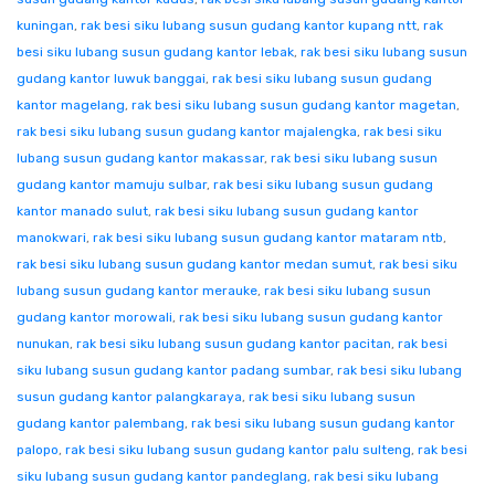
kuningan
,
rak besi siku lubang susun gudang kantor kupang ntt
,
rak
besi siku lubang susun gudang kantor lebak
,
rak besi siku lubang susun
gudang kantor luwuk banggai
,
rak besi siku lubang susun gudang
kantor magelang
,
rak besi siku lubang susun gudang kantor magetan
,
rak besi siku lubang susun gudang kantor majalengka
,
rak besi siku
lubang susun gudang kantor makassar
,
rak besi siku lubang susun
gudang kantor mamuju sulbar
,
rak besi siku lubang susun gudang
kantor manado sulut
,
rak besi siku lubang susun gudang kantor
manokwari
,
rak besi siku lubang susun gudang kantor mataram ntb
,
rak besi siku lubang susun gudang kantor medan sumut
,
rak besi siku
lubang susun gudang kantor merauke
,
rak besi siku lubang susun
gudang kantor morowali
,
rak besi siku lubang susun gudang kantor
nunukan
,
rak besi siku lubang susun gudang kantor pacitan
,
rak besi
siku lubang susun gudang kantor padang sumbar
,
rak besi siku lubang
susun gudang kantor palangkaraya
,
rak besi siku lubang susun
gudang kantor palembang
,
rak besi siku lubang susun gudang kantor
palopo
,
rak besi siku lubang susun gudang kantor palu sulteng
,
rak besi
siku lubang susun gudang kantor pandeglang
,
rak besi siku lubang