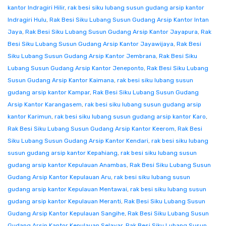
kantor Indragiri Hilir
,
rak besi siku lubang susun gudang arsip kantor
Indragiri Hulu
,
Rak Besi Siku Lubang Susun Gudang Arsip Kantor Intan
Jaya
,
Rak Besi Siku Lubang Susun Gudang Arsip Kantor Jayapura
,
Rak
Besi Siku Lubang Susun Gudang Arsip Kantor Jayawijaya
,
Rak Besi
Siku Lubang Susun Gudang Arsip Kantor Jembrana
,
Rak Besi Siku
Lubang Susun Gudang Arsip Kantor Jeneponto
,
Rak Besi Siku Lubang
Susun Gudang Arsip Kantor Kaimana
,
rak besi siku lubang susun
gudang arsip kantor Kampar
,
Rak Besi Siku Lubang Susun Gudang
Arsip Kantor Karangasem
,
rak besi siku lubang susun gudang arsip
kantor Karimun
,
rak besi siku lubang susun gudang arsip kantor Karo
,
Rak Besi Siku Lubang Susun Gudang Arsip Kantor Keerom
,
Rak Besi
Siku Lubang Susun Gudang Arsip Kantor Kendari
,
rak besi siku lubang
susun gudang arsip kantor Kepahiang
,
rak besi siku lubang susun
gudang arsip kantor Kepulauan Anambas
,
Rak Besi Siku Lubang Susun
Gudang Arsip Kantor Kepulauan Aru
,
rak besi siku lubang susun
gudang arsip kantor Kepulauan Mentawai
,
rak besi siku lubang susun
gudang arsip kantor Kepulauan Meranti
,
Rak Besi Siku Lubang Susun
Gudang Arsip Kantor Kepulauan Sangihe
,
Rak Besi Siku Lubang Susun
Gudang Arsip Kantor Kepulauan Selayar
,
Rak Besi Siku Lubang Susun