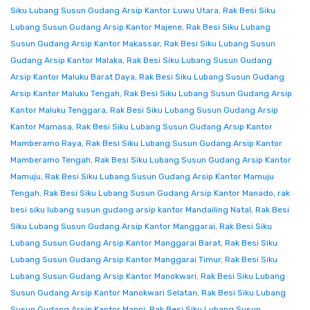
Siku Lubang Susun Gudang Arsip Kantor Luwu Utara
,
Rak Besi Siku
Lubang Susun Gudang Arsip Kantor Majene
,
Rak Besi Siku Lubang
Susun Gudang Arsip Kantor Makassar
,
Rak Besi Siku Lubang Susun
Gudang Arsip Kantor Malaka
,
Rak Besi Siku Lubang Susun Gudang
Arsip Kantor Maluku Barat Daya
,
Rak Besi Siku Lubang Susun Gudang
Arsip Kantor Maluku Tengah
,
Rak Besi Siku Lubang Susun Gudang Arsip
Kantor Maluku Tenggara
,
Rak Besi Siku Lubang Susun Gudang Arsip
Kantor Mamasa
,
Rak Besi Siku Lubang Susun Gudang Arsip Kantor
Mamberamo Raya
,
Rak Besi Siku Lubang Susun Gudang Arsip Kantor
Mamberamo Tengah
,
Rak Besi Siku Lubang Susun Gudang Arsip Kantor
Mamuju
,
Rak Besi Siku Lubang Susun Gudang Arsip Kantor Mamuju
Tengah
,
Rak Besi Siku Lubang Susun Gudang Arsip Kantor Manado
,
rak
besi siku lubang susun gudang arsip kantor Mandailing Natal
,
Rak Besi
Siku Lubang Susun Gudang Arsip Kantor Manggarai
,
Rak Besi Siku
Lubang Susun Gudang Arsip Kantor Manggarai Barat
,
Rak Besi Siku
Lubang Susun Gudang Arsip Kantor Manggarai Timur
,
Rak Besi Siku
Lubang Susun Gudang Arsip Kantor Manokwari
,
Rak Besi Siku Lubang
Susun Gudang Arsip Kantor Manokwari Selatan
,
Rak Besi Siku Lubang
Susun Gudang Arsip Kantor Mappi
,
Rak Besi Siku Lubang Susun