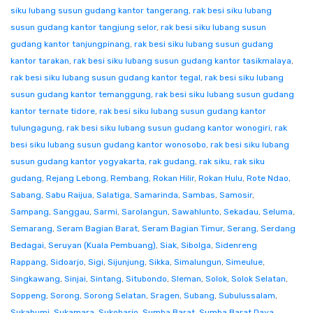
siku lubang susun gudang kantor tangerang
,
rak besi siku lubang
susun gudang kantor tangjung selor
,
rak besi siku lubang susun
gudang kantor tanjungpinang
,
rak besi siku lubang susun gudang
kantor tarakan
,
rak besi siku lubang susun gudang kantor tasikmalaya
,
rak besi siku lubang susun gudang kantor tegal
,
rak besi siku lubang
susun gudang kantor temanggung
,
rak besi siku lubang susun gudang
kantor ternate tidore
,
rak besi siku lubang susun gudang kantor
tulungagung
,
rak besi siku lubang susun gudang kantor wonogiri
,
rak
besi siku lubang susun gudang kantor wonosobo
,
rak besi siku lubang
susun gudang kantor yogyakarta
,
rak gudang
,
rak siku
,
rak siku
gudang
,
Rejang Lebong
,
Rembang
,
Rokan Hilir
,
Rokan Hulu
,
Rote Ndao
,
Sabang
,
Sabu Raijua
,
Salatiga
,
Samarinda
,
Sambas
,
Samosir
,
Sampang
,
Sanggau
,
Sarmi
,
Sarolangun
,
Sawahlunto
,
Sekadau
,
Seluma
,
Semarang
,
Seram Bagian Barat
,
Seram Bagian Timur
,
Serang
,
Serdang
Bedagai
,
Seruyan (Kuala Pembuang)
,
Siak
,
Sibolga
,
Sidenreng
Rappang
,
Sidoarjo
,
Sigi
,
Sijunjung
,
Sikka
,
Simalungun
,
Simeulue
,
Singkawang
,
Sinjai
,
Sintang
,
Situbondo
,
Sleman
,
Solok
,
Solok Selatan
,
Soppeng
,
Sorong
,
Sorong Selatan
,
Sragen
,
Subang
,
Subulussalam
,
Sukabumi
,
Sukamara
,
Sukoharjo
,
Sumba Barat
,
Sumba Barat Daya
,