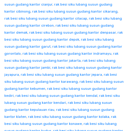
susun gudang kantor cianjur
,
rak besi siku lubang susun gudang
kantor cibinong
,
rak besi siku lubang susun gudang kantor cikarang
,
rak besi siku lubang susun gudang kantor cilacap
,
rak besi siku lubang
susun gudang kantor cirebon
,
rak besi siku lubang susun gudang
kantor demak
,
rak besi siku lubang susun gudang kantor denpasar
,
rak
besi siku lubang susun gudang kantor depok
,
rak besi siku lubang
susun gudang kantor garut
,
rak besi siku lubang susun gudang kantor
gorontalo
,
rak besi siku lubang susun gudang kantor indramayu
,
rak
besi siku lubang susun gudang kantor jakarta
,
rak besi siku lubang
susun gudang kantor jambi
,
rak besi siku lubang susun gudang kantor
jayapura
,
rak besi siku lubang susun gudang kantor jepara
,
rak besi
siku lubang susun gudang kantor karawang
,
rak besi siku lubang susun
gudang kantor kebumen
,
rak besi siku lubang susun gudang kantor
kediri
,
rak besi siku lubang susun gudang kantor kendal
,
rak besi siku
lubang susun gudang kantor kendari
,
rak besi siku lubang susun
gudang kantor kepulauan riau
,
rak besi siku lubang susun gudang
kantor klaten
,
rak besi siku lubang susun gudang kantor kolaka
,
rak
besi siku lubang susun gudang kantor konawe
,
rak besi siku lubang
susun gudang kantor kudus
,
rak besi siku lubang susun gudang kantor