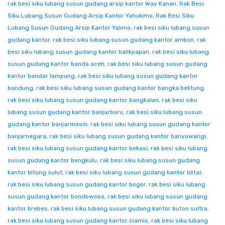
rak besi siku lubang susun gudang arsip kantor Way Kanan
,
Rak Besi
Siku Lubang Susun Gudang Arsip Kantor Yahukimo
,
Rak Besi Siku
Lubang Susun Gudang Arsip Kantor Yalimo
,
rak besi siku lubang susun
gudang kantor
,
rak besi siku lubang susun gudang kantor ambon
,
rak
besi siku lubang susun gudang kantor balikpapan
,
rak besi siku lubang
susun gudang kantor banda aceh
,
rak besi siku lubang susun gudang
kantor bandar lampung
,
rak besi siku lubang susun gudang kantor
bandung
,
rak besi siku lubang susun gudang kantor bangka belitung
,
rak besi siku lubang susun gudang kantor bangkalan
,
rak besi siku
lubang susun gudang kantor banjarbaru
,
rak besi siku lubang susun
gudang kantor banjarmasin
,
rak besi siku lubang susun gudang kantor
banjarnegara
,
rak besi siku lubang susun gudang kantor banyuwangi
,
rak besi siku lubang susun gudang kantor bekasi
,
rak besi siku lubang
susun gudang kantor bengkulu
,
rak besi siku lubang susun gudang
kantor bitung sulut
,
rak besi siku lubang susun gudang kantor blitar
,
rak besi siku lubang susun gudang kantor bogor
,
rak besi siku lubang
susun gudang kantor bondowoso
,
rak besi siku lubang susun gudang
kantor brebes
,
rak besi siku lubang susun gudang kantor buton sultra
,
rak besi siku lubang susun gudang kantor ciamis
,
rak besi siku lubang