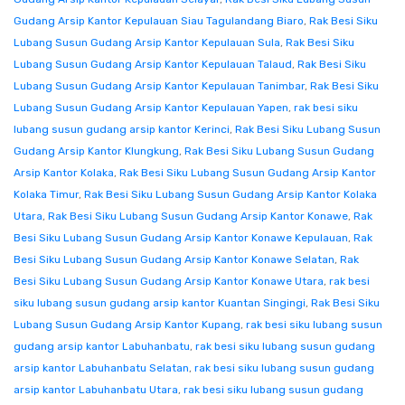
Gudang Arsip Kantor Kepulauan Siau Tagulandang Biaro
,
Rak Besi Siku
Lubang Susun Gudang Arsip Kantor Kepulauan Sula
,
Rak Besi Siku
Lubang Susun Gudang Arsip Kantor Kepulauan Talaud
,
Rak Besi Siku
Lubang Susun Gudang Arsip Kantor Kepulauan Tanimbar
,
Rak Besi Siku
Lubang Susun Gudang Arsip Kantor Kepulauan Yapen
,
rak besi siku
lubang susun gudang arsip kantor Kerinci
,
Rak Besi Siku Lubang Susun
Gudang Arsip Kantor Klungkung
,
Rak Besi Siku Lubang Susun Gudang
Arsip Kantor Kolaka
,
Rak Besi Siku Lubang Susun Gudang Arsip Kantor
Kolaka Timur
,
Rak Besi Siku Lubang Susun Gudang Arsip Kantor Kolaka
Utara
,
Rak Besi Siku Lubang Susun Gudang Arsip Kantor Konawe
,
Rak
Besi Siku Lubang Susun Gudang Arsip Kantor Konawe Kepulauan
,
Rak
Besi Siku Lubang Susun Gudang Arsip Kantor Konawe Selatan
,
Rak
Besi Siku Lubang Susun Gudang Arsip Kantor Konawe Utara
,
rak besi
siku lubang susun gudang arsip kantor Kuantan Singingi
,
Rak Besi Siku
Lubang Susun Gudang Arsip Kantor Kupang
,
rak besi siku lubang susun
gudang arsip kantor Labuhanbatu
,
rak besi siku lubang susun gudang
arsip kantor Labuhanbatu Selatan
,
rak besi siku lubang susun gudang
arsip kantor Labuhanbatu Utara
,
rak besi siku lubang susun gudang