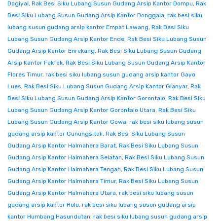
Dogiyai
,
Rak Besi Siku Lubang Susun Gudang Arsip Kantor Dompu
,
Rak
Besi Siku Lubang Susun Gudang Arsip Kantor Donggala
,
rak besi siku
lubang susun gudang arsip kantor Empat Lawang
,
Rak Besi Siku
Lubang Susun Gudang Arsip Kantor Ende
,
Rak Besi Siku Lubang Susun
Gudang Arsip Kantor Enrekang
,
Rak Besi Siku Lubang Susun Gudang
Arsip Kantor Fakfak
,
Rak Besi Siku Lubang Susun Gudang Arsip Kantor
Flores Timur
,
rak besi siku lubang susun gudang arsip kantor Gayo
Lues
,
Rak Besi Siku Lubang Susun Gudang Arsip Kantor Gianyar
,
Rak
Besi Siku Lubang Susun Gudang Arsip Kantor Gorontalo
,
Rak Besi Siku
Lubang Susun Gudang Arsip Kantor Gorontalo Utara
,
Rak Besi Siku
Lubang Susun Gudang Arsip Kantor Gowa
,
rak besi siku lubang susun
gudang arsip kantor Gunungsitoli
,
Rak Besi Siku Lubang Susun
Gudang Arsip Kantor Halmahera Barat
,
Rak Besi Siku Lubang Susun
Gudang Arsip Kantor Halmahera Selatan
,
Rak Besi Siku Lubang Susun
Gudang Arsip Kantor Halmahera Tengah
,
Rak Besi Siku Lubang Susun
Gudang Arsip Kantor Halmahera Timur
,
Rak Besi Siku Lubang Susun
Gudang Arsip Kantor Halmahera Utara
,
rak besi siku lubang susun
gudang arsip kantor Hulu
,
rak besi siku lubang susun gudang arsip
kantor Humbang Hasundutan
,
rak besi siku lubang susun gudang arsip