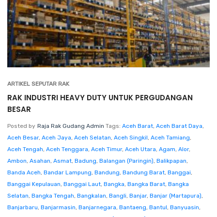
ARTIKEL SEPUTAR RAK
RAK INDUSTRI HEAVY DUTY UNTUK PERGUDANGAN
BESAR
Posted by
Raja Rak Gudang Admin
Tags:
Aceh Barat
,
Aceh Barat Daya
,
Aceh Besar
,
Aceh Jaya
,
Aceh Selatan
,
Aceh Singkil
,
Aceh Tamiang
,
Aceh Tengah
,
Aceh Tenggara
,
Aceh Timur
,
Aceh Utara
,
Agam
,
Alor
,
Ambon
,
Asahan
,
Asmat
,
Badung
,
Balangan (Paringin)
,
Balikpapan
,
Banda Aceh
,
Bandar Lampung
,
Bandung
,
Bandung Barat
,
Banggai
,
Banggai Kepulauan
,
Banggai Laut
,
Bangka
,
Bangka Barat
,
Bangka
Selatan
,
Bangka Tengah
,
Bangkalan
,
Bangli
,
Banjar
,
Banjar (Martapura)
,
Banjarbaru
,
Banjarmasin
,
Banjarnegara
,
Bantaeng
,
Bantul
,
Banyuasin
,