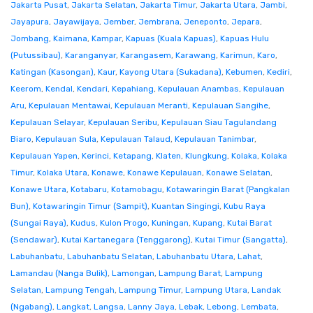
Jakarta Pusat
,
Jakarta Selatan
,
Jakarta Timur
,
Jakarta Utara
,
Jambi
,
Jayapura
,
Jayawijaya
,
Jember
,
Jembrana
,
Jeneponto
,
Jepara
,
Jombang
,
Kaimana
,
Kampar
,
Kapuas (Kuala Kapuas)
,
Kapuas Hulu
(Putussibau)
,
Karanganyar
,
Karangasem
,
Karawang
,
Karimun
,
Karo
,
Katingan (Kasongan)
,
Kaur
,
Kayong Utara (Sukadana)
,
Kebumen
,
Kediri
,
Keerom
,
Kendal
,
Kendari
,
Kepahiang
,
Kepulauan Anambas
,
Kepulauan
Aru
,
Kepulauan Mentawai
,
Kepulauan Meranti
,
Kepulauan Sangihe
,
Kepulauan Selayar
,
Kepulauan Seribu
,
Kepulauan Siau Tagulandang
Biaro
,
Kepulauan Sula
,
Kepulauan Talaud
,
Kepulauan Tanimbar
,
Kepulauan Yapen
,
Kerinci
,
Ketapang
,
Klaten
,
Klungkung
,
Kolaka
,
Kolaka
Timur
,
Kolaka Utara
,
Konawe
,
Konawe Kepulauan
,
Konawe Selatan
,
Konawe Utara
,
Kotabaru
,
Kotamobagu
,
Kotawaringin Barat (Pangkalan
Bun)
,
Kotawaringin Timur (Sampit)
,
Kuantan Singingi
,
Kubu Raya
(Sungai Raya)
,
Kudus
,
Kulon Progo
,
Kuningan
,
Kupang
,
Kutai Barat
(Sendawar)
,
Kutai Kartanegara (Tenggarong)
,
Kutai Timur (Sangatta)
,
Labuhanbatu
,
Labuhanbatu Selatan
,
Labuhanbatu Utara
,
Lahat
,
Lamandau (Nanga Bulik)
,
Lamongan
,
Lampung Barat
,
Lampung
Selatan
,
Lampung Tengah
,
Lampung Timur
,
Lampung Utara
,
Landak
(Ngabang)
,
Langkat
,
Langsa
,
Lanny Jaya
,
Lebak
,
Lebong
,
Lembata
,