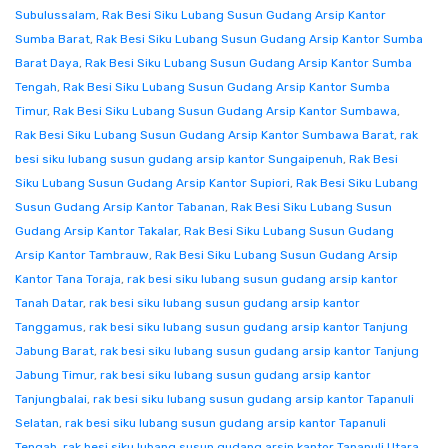
Subulussalam
,
Rak Besi Siku Lubang Susun Gudang Arsip Kantor
Sumba Barat
,
Rak Besi Siku Lubang Susun Gudang Arsip Kantor Sumba
Barat Daya
,
Rak Besi Siku Lubang Susun Gudang Arsip Kantor Sumba
Tengah
,
Rak Besi Siku Lubang Susun Gudang Arsip Kantor Sumba
Timur
,
Rak Besi Siku Lubang Susun Gudang Arsip Kantor Sumbawa
,
Rak Besi Siku Lubang Susun Gudang Arsip Kantor Sumbawa Barat
,
rak
besi siku lubang susun gudang arsip kantor Sungaipenuh
,
Rak Besi
Siku Lubang Susun Gudang Arsip Kantor Supiori
,
Rak Besi Siku Lubang
Susun Gudang Arsip Kantor Tabanan
,
Rak Besi Siku Lubang Susun
Gudang Arsip Kantor Takalar
,
Rak Besi Siku Lubang Susun Gudang
Arsip Kantor Tambrauw
,
Rak Besi Siku Lubang Susun Gudang Arsip
Kantor Tana Toraja
,
rak besi siku lubang susun gudang arsip kantor
Tanah Datar
,
rak besi siku lubang susun gudang arsip kantor
Tanggamus
,
rak besi siku lubang susun gudang arsip kantor Tanjung
Jabung Barat
,
rak besi siku lubang susun gudang arsip kantor Tanjung
Jabung Timur
,
rak besi siku lubang susun gudang arsip kantor
Tanjungbalai
,
rak besi siku lubang susun gudang arsip kantor Tapanuli
Selatan
,
rak besi siku lubang susun gudang arsip kantor Tapanuli
Tengah
,
rak besi siku lubang susun gudang arsip kantor Tapanuli Utara
,