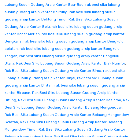
Lubang Susun Gudang Arsip Kantor Bau-Bau
,
rak besi siku lubang
susun gudang arsip kantor Belitung
,
rak besi siku lubang susun
gudang arsip kantor Belitung Timur
,
Rak Besi Siku Lubang Susun
Gudang Arsip Kantor Belu
,
rak besi siku lubang susun gudang arsip
kantor Bener Meriah
,
rak besi siku lubang susun gudang arsip kantor
Bengkalis
,
rak besi siku lubang susun gudang arsip kantor Bengkulu
selatan
,
rak besi siku lubang susun gudang arsip kantor Bengkulu
Tengah
,
rak besi siku lubang susun gudang arsip kantor Bengkulu
Utara
,
Rak Besi Siku Lubang Susun Gudang Arsip Kantor Biak Numfor
,
Rak Besi Siku Lubang Susun Gudang Arsip Kantor Bima
,
rak besi siku
lubang susun gudang arsip kantor Binjai
,
rak besi siku lubang susun
gudang arsip kantor Bintan
,
rak besi siku lubang susun gudang arsip
kantor Bireuen
,
Rak Besi Siku Lubang Susun Gudang Arsip Kantor
Bitung
,
Rak Besi Siku Lubang Susun Gudang Arsip Kantor Boalemo
,
Rak
Besi Siku Lubang Susun Gudang Arsip Kantor Bolaang Mongondow
,
Rak Besi Siku Lubang Susun Gudang Arsip Kantor Bolaang Mongondow
Selatan
,
Rak Besi Siku Lubang Susun Gudang Arsip Kantor Bolaang
Mongondow Timur
,
Rak Besi Siku Lubang Susun Gudang Arsip Kantor
Bolaang Mongondow Utara
,
Rak Besi Siku Lubang Susun Gudang Arsip