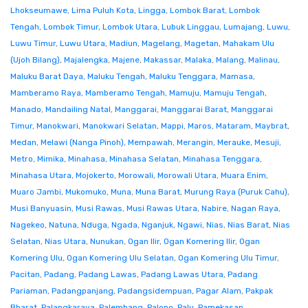
Lhokseumawe
,
Lima Puluh Kota
,
Lingga
,
Lombok Barat
,
Lombok
Tengah
,
Lombok Timur
,
Lombok Utara
,
Lubuk Linggau
,
Lumajang
,
Luwu
,
Luwu Timur
,
Luwu Utara
,
Madiun
,
Magelang
,
Magetan
,
Mahakam Ulu
(Ujoh Bilang)
,
Majalengka
,
Majene
,
Makassar
,
Malaka
,
Malang
,
Malinau
,
Maluku Barat Daya
,
Maluku Tengah
,
Maluku Tenggara
,
Mamasa
,
Mamberamo Raya
,
Mamberamo Tengah
,
Mamuju
,
Mamuju Tengah
,
Manado
,
Mandailing Natal
,
Manggarai
,
Manggarai Barat
,
Manggarai
Timur
,
Manokwari
,
Manokwari Selatan
,
Mappi
,
Maros
,
Mataram
,
Maybrat
,
Medan
,
Melawi (Nanga Pinoh)
,
Mempawah
,
Merangin
,
Merauke
,
Mesuji
,
Metro
,
Mimika
,
Minahasa
,
Minahasa Selatan
,
Minahasa Tenggara
,
Minahasa Utara
,
Mojokerto
,
Morowali
,
Morowali Utara
,
Muara Enim
,
Muaro Jambi
,
Mukomuko
,
Muna
,
Muna Barat
,
Murung Raya (Puruk Cahu)
,
Musi Banyuasin
,
Musi Rawas
,
Musi Rawas Utara
,
Nabire
,
Nagan Raya
,
Nagekeo
,
Natuna
,
Nduga
,
Ngada
,
Nganjuk
,
Ngawi
,
Nias
,
Nias Barat
,
Nias
Selatan
,
Nias Utara
,
Nunukan
,
Ogan Ilir
,
Ogan Komering Ilir
,
Ogan
Komering Ulu
,
Ogan Komering Ulu Selatan
,
Ogan Komering Ulu Timur
,
Pacitan
,
Padang
,
Padang Lawas
,
Padang Lawas Utara
,
Padang
Pariaman
,
Padangpanjang
,
Padangsidempuan
,
Pagar Alam
,
Pakpak
Bharat
,
Palangkaraya
,
Palembang
,
Palopo
,
Palu
,
Pamekasan
,