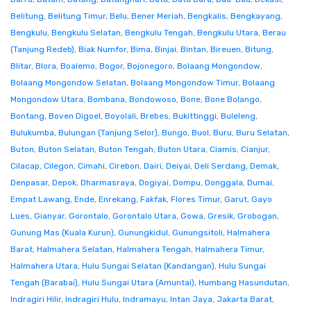
Belitung
,
Belitung Timur
,
Belu
,
Bener Meriah
,
Bengkalis
,
Bengkayang
,
Bengkulu
,
Bengkulu Selatan
,
Bengkulu Tengah
,
Bengkulu Utara
,
Berau
(Tanjung Redeb)
,
Biak Numfor
,
Bima
,
Binjai
,
Bintan
,
Bireuen
,
Bitung
,
Blitar
,
Blora
,
Boalemo
,
Bogor
,
Bojonegoro
,
Bolaang Mongondow
,
Bolaang Mongondow Selatan
,
Bolaang Mongondow Timur
,
Bolaang
Mongondow Utara
,
Bombana
,
Bondowoso
,
Bone
,
Bone Bolango
,
Bontang
,
Boven Digoel
,
Boyolali
,
Brebes
,
Bukittinggi
,
Buleleng
,
Bulukumba
,
Bulungan (Tanjung Selor)
,
Bungo
,
Buol
,
Buru
,
Buru Selatan
,
Buton
,
Buton Selatan
,
Buton Tengah
,
Buton Utara
,
Ciamis
,
Cianjur
,
Cilacap
,
Cilegon
,
Cimahi
,
Cirebon
,
Dairi
,
Deiyai
,
Deli Serdang
,
Demak
,
Denpasar
,
Depok
,
Dharmasraya
,
Dogiyai
,
Dompu
,
Donggala
,
Dumai
,
Empat Lawang
,
Ende
,
Enrekang
,
Fakfak
,
Flores Timur
,
Garut
,
Gayo
Lues
,
Gianyar
,
Gorontalo
,
Gorontalo Utara
,
Gowa
,
Gresik
,
Grobogan
,
Gunung Mas (Kuala Kurun)
,
Gunungkidul
,
Gunungsitoli
,
Halmahera
Barat
,
Halmahera Selatan
,
Halmahera Tengah
,
Halmahera Timur
,
Halmahera Utara
,
Hulu Sungai Selatan (Kandangan)
,
Hulu Sungai
Tengah (Barabai)
,
Hulu Sungai Utara (Amuntai)
,
Humbang Hasundutan
,
Indragiri Hilir
,
Indragiri Hulu
,
Indramayu
,
Intan Jaya
,
Jakarta Barat
,