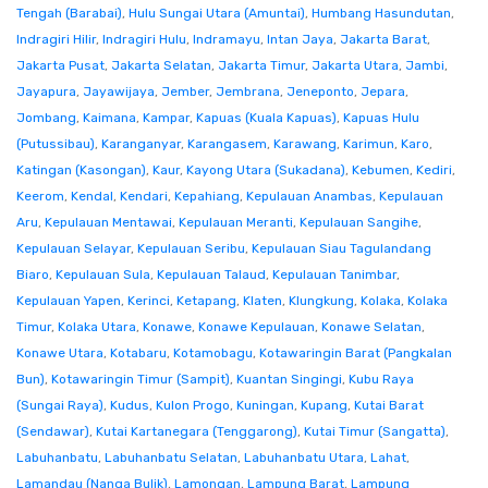
Tengah (Barabai)
,
Hulu Sungai Utara (Amuntai)
,
Humbang Hasundutan
,
Indragiri Hilir
,
Indragiri Hulu
,
Indramayu
,
Intan Jaya
,
Jakarta Barat
,
Jakarta Pusat
,
Jakarta Selatan
,
Jakarta Timur
,
Jakarta Utara
,
Jambi
,
Jayapura
,
Jayawijaya
,
Jember
,
Jembrana
,
Jeneponto
,
Jepara
,
Jombang
,
Kaimana
,
Kampar
,
Kapuas (Kuala Kapuas)
,
Kapuas Hulu
(Putussibau)
,
Karanganyar
,
Karangasem
,
Karawang
,
Karimun
,
Karo
,
Katingan (Kasongan)
,
Kaur
,
Kayong Utara (Sukadana)
,
Kebumen
,
Kediri
,
Keerom
,
Kendal
,
Kendari
,
Kepahiang
,
Kepulauan Anambas
,
Kepulauan
Aru
,
Kepulauan Mentawai
,
Kepulauan Meranti
,
Kepulauan Sangihe
,
Kepulauan Selayar
,
Kepulauan Seribu
,
Kepulauan Siau Tagulandang
Biaro
,
Kepulauan Sula
,
Kepulauan Talaud
,
Kepulauan Tanimbar
,
Kepulauan Yapen
,
Kerinci
,
Ketapang
,
Klaten
,
Klungkung
,
Kolaka
,
Kolaka
Timur
,
Kolaka Utara
,
Konawe
,
Konawe Kepulauan
,
Konawe Selatan
,
Konawe Utara
,
Kotabaru
,
Kotamobagu
,
Kotawaringin Barat (Pangkalan
Bun)
,
Kotawaringin Timur (Sampit)
,
Kuantan Singingi
,
Kubu Raya
(Sungai Raya)
,
Kudus
,
Kulon Progo
,
Kuningan
,
Kupang
,
Kutai Barat
(Sendawar)
,
Kutai Kartanegara (Tenggarong)
,
Kutai Timur (Sangatta)
,
Labuhanbatu
,
Labuhanbatu Selatan
,
Labuhanbatu Utara
,
Lahat
,
Lamandau (Nanga Bulik)
,
Lamongan
,
Lampung Barat
,
Lampung