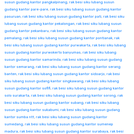
susun gudang kantor pangkalpinang
,
rak besi siku lubang susun
gudang kantor pare-pare
,
rak besi siku lubang susun gudang kantor
pasuruan
,
rak besi siku lubang susun gudang kantor pati
,
rak besi siku
lubang susun gudang kantor pekalongan
,
rak besi siku lubang susun
gudang kantor pekanbaru
,
rak besi siku lubang susun gudang kantor
pemalang
,
rak besi siku lubang susun gudang kantor pontianak
,
rak
besi siku lubang susun gudang kantor purwakarta
,
rak besi siku lubang
susun gudang kantor purwokerto banyumas
,
rak besi siku lubang
susun gudang kantor samarinda
,
rak besi siku lubang susun gudang
kantor semarang
,
rak besi siku lubang susun gudang kantor serang
banten
,
rak besi siku lubang susun gudang kantor sidoarjo
,
rak besi
siku lubang susun gudang kantor singkawang
,
rak besi siku lubang
susun gudang kantor sofifi
,
rak besi siku lubang susun gudang kantor
solo surakarta
,
rak besi siku lubang susun gudang kantor sorong
,
rak
besi siku lubang susun gudang kantor subang
,
rak besi siku lubang
susun gudang kantor sukabumi
,
rak besi siku lubang susun gudang
kantor sumba ntt
,
rak besi siku lubang susun gudang kantor
sumedang
,
rak besi siku lubang susun gudang kantor sumenep
madura
,
rak besi siku lubang susun gudang kantor surabaya
,
rak besi