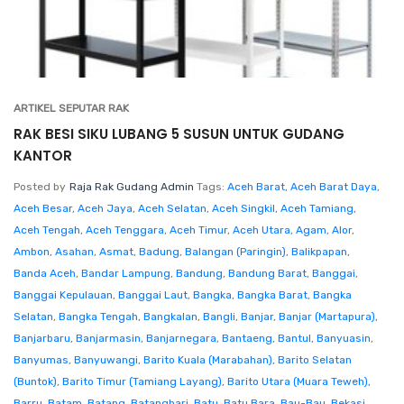
ARTIKEL SEPUTAR RAK
RAK BESI SIKU LUBANG 5 SUSUN UNTUK GUDANG
KANTOR
Posted by
Raja Rak Gudang Admin
Tags:
Aceh Barat
,
Aceh Barat Daya
,
Aceh Besar
,
Aceh Jaya
,
Aceh Selatan
,
Aceh Singkil
,
Aceh Tamiang
,
Aceh Tengah
,
Aceh Tenggara
,
Aceh Timur
,
Aceh Utara
,
Agam
,
Alor
,
Ambon
,
Asahan
,
Asmat
,
Badung
,
Balangan (Paringin)
,
Balikpapan
,
Banda Aceh
,
Bandar Lampung
,
Bandung
,
Bandung Barat
,
Banggai
,
Banggai Kepulauan
,
Banggai Laut
,
Bangka
,
Bangka Barat
,
Bangka
Selatan
,
Bangka Tengah
,
Bangkalan
,
Bangli
,
Banjar
,
Banjar (Martapura)
,
Banjarbaru
,
Banjarmasin
,
Banjarnegara
,
Bantaeng
,
Bantul
,
Banyuasin
,
Banyumas
,
Banyuwangi
,
Barito Kuala (Marabahan)
,
Barito Selatan
(Buntok)
,
Barito Timur (Tamiang Layang)
,
Barito Utara (Muara Teweh)
,
Barru
,
Batam
,
Batang
,
Batanghari
,
Batu
,
Batu Bara
,
Bau-Bau
,
Bekasi
,