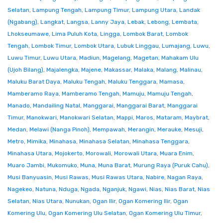
Selatan
,
Lampung Tengah
,
Lampung Timur
,
Lampung Utara
,
Landak
(Ngabang)
,
Langkat
,
Langsa
,
Lanny Jaya
,
Lebak
,
Lebong
,
Lembata
,
Lhokseumawe
,
Lima Puluh Kota
,
Lingga
,
Lombok Barat
,
Lombok
Tengah
,
Lombok Timur
,
Lombok Utara
,
Lubuk Linggau
,
Lumajang
,
Luwu
,
Luwu Timur
,
Luwu Utara
,
Madiun
,
Magelang
,
Magetan
,
Mahakam Ulu
(Ujoh Bilang)
,
Majalengka
,
Majene
,
Makassar
,
Malaka
,
Malang
,
Malinau
,
Maluku Barat Daya
,
Maluku Tengah
,
Maluku Tenggara
,
Mamasa
,
Mamberamo Raya
,
Mamberamo Tengah
,
Mamuju
,
Mamuju Tengah
,
Manado
,
Mandailing Natal
,
Manggarai
,
Manggarai Barat
,
Manggarai
Timur
,
Manokwari
,
Manokwari Selatan
,
Mappi
,
Maros
,
Mataram
,
Maybrat
,
Medan
,
Melawi (Nanga Pinoh)
,
Mempawah
,
Merangin
,
Merauke
,
Mesuji
,
Metro
,
Mimika
,
Minahasa
,
Minahasa Selatan
,
Minahasa Tenggara
,
Minahasa Utara
,
Mojokerto
,
Morowali
,
Morowali Utara
,
Muara Enim
,
Muaro Jambi
,
Mukomuko
,
Muna
,
Muna Barat
,
Murung Raya (Puruk Cahu)
,
Musi Banyuasin
,
Musi Rawas
,
Musi Rawas Utara
,
Nabire
,
Nagan Raya
,
Nagekeo
,
Natuna
,
Nduga
,
Ngada
,
Nganjuk
,
Ngawi
,
Nias
,
Nias Barat
,
Nias
Selatan
,
Nias Utara
,
Nunukan
,
Ogan Ilir
,
Ogan Komering Ilir
,
Ogan
Komering Ulu
,
Ogan Komering Ulu Selatan
,
Ogan Komering Ulu Timur
,