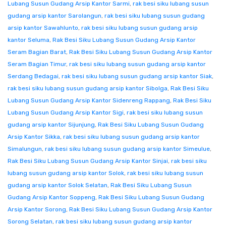
Lubang Susun Gudang Arsip Kantor Sarmi
,
rak besi siku lubang susun
gudang arsip kantor Sarolangun
,
rak besi siku lubang susun gudang
arsip kantor Sawahlunto
,
rak besi siku lubang susun gudang arsip
kantor Seluma
,
Rak Besi Siku Lubang Susun Gudang Arsip Kantor
Seram Bagian Barat
,
Rak Besi Siku Lubang Susun Gudang Arsip Kantor
Seram Bagian Timur
,
rak besi siku lubang susun gudang arsip kantor
Serdang Bedagai
,
rak besi siku lubang susun gudang arsip kantor Siak
,
rak besi siku lubang susun gudang arsip kantor Sibolga
,
Rak Besi Siku
Lubang Susun Gudang Arsip Kantor Sidenreng Rappang
,
Rak Besi Siku
Lubang Susun Gudang Arsip Kantor Sigi
,
rak besi siku lubang susun
gudang arsip kantor Sijunjung
,
Rak Besi Siku Lubang Susun Gudang
Arsip Kantor Sikka
,
rak besi siku lubang susun gudang arsip kantor
Simalungun
,
rak besi siku lubang susun gudang arsip kantor Simeulue
,
Rak Besi Siku Lubang Susun Gudang Arsip Kantor Sinjai
,
rak besi siku
lubang susun gudang arsip kantor Solok
,
rak besi siku lubang susun
gudang arsip kantor Solok Selatan
,
Rak Besi Siku Lubang Susun
Gudang Arsip Kantor Soppeng
,
Rak Besi Siku Lubang Susun Gudang
Arsip Kantor Sorong
,
Rak Besi Siku Lubang Susun Gudang Arsip Kantor
Sorong Selatan
,
rak besi siku lubang susun gudang arsip kantor