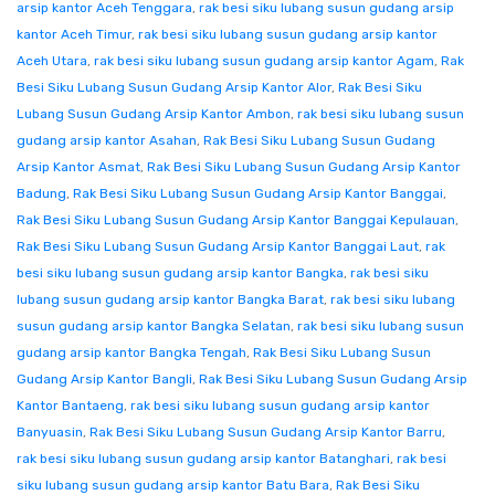
arsip kantor Aceh Tenggara
,
rak besi siku lubang susun gudang arsip
kantor Aceh Timur
,
rak besi siku lubang susun gudang arsip kantor
Aceh Utara
,
rak besi siku lubang susun gudang arsip kantor Agam
,
Rak
Besi Siku Lubang Susun Gudang Arsip Kantor Alor
,
Rak Besi Siku
Lubang Susun Gudang Arsip Kantor Ambon
,
rak besi siku lubang susun
gudang arsip kantor Asahan
,
Rak Besi Siku Lubang Susun Gudang
Arsip Kantor Asmat
,
Rak Besi Siku Lubang Susun Gudang Arsip Kantor
Badung
,
Rak Besi Siku Lubang Susun Gudang Arsip Kantor Banggai
,
Rak Besi Siku Lubang Susun Gudang Arsip Kantor Banggai Kepulauan
,
Rak Besi Siku Lubang Susun Gudang Arsip Kantor Banggai Laut
,
rak
besi siku lubang susun gudang arsip kantor Bangka
,
rak besi siku
lubang susun gudang arsip kantor Bangka Barat
,
rak besi siku lubang
susun gudang arsip kantor Bangka Selatan
,
rak besi siku lubang susun
gudang arsip kantor Bangka Tengah
,
Rak Besi Siku Lubang Susun
Gudang Arsip Kantor Bangli
,
Rak Besi Siku Lubang Susun Gudang Arsip
Kantor Bantaeng
,
rak besi siku lubang susun gudang arsip kantor
Banyuasin
,
Rak Besi Siku Lubang Susun Gudang Arsip Kantor Barru
,
rak besi siku lubang susun gudang arsip kantor Batanghari
,
rak besi
siku lubang susun gudang arsip kantor Batu Bara
,
Rak Besi Siku