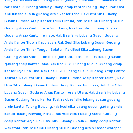
rak besi siku lubang susun gudang arsip kantor Tebing Tinggi
,
rak besi
siku lubang susun gudang arsip kantor Tebo
,
Rak Besi Siku Lubang
Susun Gudang Arsip Kantor Teluk Bintuni
,
Rak Besi Siku Lubang Susun
Gudang Arsip Kantor Teluk Wondama
,
Rak Besi Siku Lubang Susun
Gudang Arsip Kantor Ternate
,
Rak Besi Siku Lubang Susun Gudang
Arsip Kantor Tidore Kepulauan
,
Rak Besi Siku Lubang Susun Gudang
Arsip Kantor Timor Tengah Selatan
,
Rak Besi Siku Lubang Susun
Gudang Arsip Kantor Timor Tengah Utara
,
rak besi siku lubang susun
gudang arsip kantor Toba
,
Rak Besi Siku Lubang Susun Gudang Arsip
Kantor Tojo Una-Una
,
Rak Besi Siku Lubang Susun Gudang Arsip Kantor
Tolikara
,
Rak Besi Siku Lubang Susun Gudang Arsip Kantor Tolitoli
,
Rak
Besi Siku Lubang Susun Gudang Arsip Kantor Tomohon
,
Rak Besi Siku
Lubang Susun Gudang Arsip Kantor Toraja Utara
,
Rak Besi Siku Lubang
Susun Gudang Arsip Kantor Tual
,
rak besi siku lubang susun gudang
arsip kantor Tulang Bawang
,
rak besi siku lubang susun gudang arsip
kantor Tulang Bawang Barat
,
Rak Besi Siku Lubang Susun Gudang
Arsip Kantor Wajo
,
Rak Besi Siku Lubang Susun Gudang Arsip Kantor
Wakatobi
,
Rak Besi Siku Lubang Susun Gudang Arsip Kantor Waropen
,