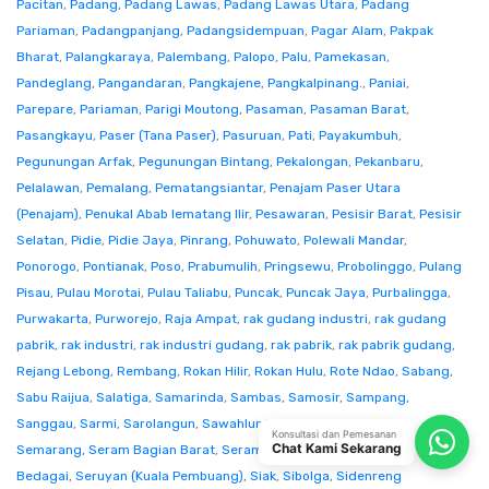
Pacitan
,
Padang
,
Padang Lawas
,
Padang Lawas Utara
,
Padang
Pariaman
,
Padangpanjang
,
Padangsidempuan
,
Pagar Alam
,
Pakpak
Bharat
,
Palangkaraya
,
Palembang
,
Palopo
,
Palu
,
Pamekasan
,
Pandeglang
,
Pangandaran
,
Pangkajene
,
Pangkalpinang.
,
Paniai
,
Parepare
,
Pariaman
,
Parigi Moutong
,
Pasaman
,
Pasaman Barat
,
Pasangkayu
,
Paser (Tana Paser)
,
Pasuruan
,
Pati
,
Payakumbuh
,
Pegunungan Arfak
,
Pegunungan Bintang
,
Pekalongan
,
Pekanbaru
,
Pelalawan
,
Pemalang
,
Pematangsiantar
,
Penajam Paser Utara
(Penajam)
,
Penukal Abab lematang Ilir
,
Pesawaran
,
Pesisir Barat
,
Pesisir
Selatan
,
Pidie
,
Pidie Jaya
,
Pinrang
,
Pohuwato
,
Polewali Mandar
,
Ponorogo
,
Pontianak
,
Poso
,
Prabumulih
,
Pringsewu
,
Probolinggo
,
Pulang
Pisau
,
Pulau Morotai
,
Pulau Taliabu
,
Puncak
,
Puncak Jaya
,
Purbalingga
,
Purwakarta
,
Purworejo
,
Raja Ampat
,
rak gudang industri
,
rak gudang
pabrik
,
rak industri
,
rak industri gudang
,
rak pabrik
,
rak pabrik gudang
,
Rejang Lebong
,
Rembang
,
Rokan Hilir
,
Rokan Hulu
,
Rote Ndao
,
Sabang
,
Sabu Raijua
,
Salatiga
,
Samarinda
,
Sambas
,
Samosir
,
Sampang
,
Sanggau
,
Sarmi
,
Sarolangun
,
Sawahlunto
,
Sekadau
,
Seluma
,
Konsultasi dan Pemesanan
Chat Kami Sekarang
Semarang
,
Seram Bagian Barat
,
Seram Bagian Timur
,
Serang
,
Serdang
Bedagai
,
Seruyan (Kuala Pembuang)
,
Siak
,
Sibolga
,
Sidenreng