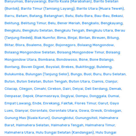
Banyumas
,
Banyuwangi
,
Barito Kuala (Marabahan)
,
Barito Selatan
(Buntok)
,
Barito Timur (Tamiang Layang)
,
Barito Utara (Muara Teweh)
,
Barru
,
Batam
,
Batang
,
Batanghari
,
Batu
,
Batu Bara
,
Bau-Bau
,
Bekasi
,
Belitung
,
Belitung Timur
,
Belu
,
Bener Meriah
,
Bengkalis
,
Bengkayang
,
Bengkulu
,
Bengkulu Selatan
,
Bengkulu Tengah
,
Bengkulu Utara
,
Berau
(Tanjung Redeb)
,
Biak Numfor
,
Bima
,
Binjai
,
Bintan
,
Bireuen
,
Bitung
,
Blitar
,
Blora
,
Boalemo
,
Bogor
,
Bojonegoro
,
Bolaang Mongondow
,
Bolaang Mongondow Selatan
,
Bolaang Mongondow Timur
,
Bolaang
Mongondow Utara
,
Bombana
,
Bondowoso
,
Bone
,
Bone Bolango
,
Bontang
,
Boven Digoel
,
Boyolali
,
Brebes
,
Bukittinggi
,
Buleleng
,
Bulukumba
,
Bulungan (Tanjung Selor)
,
Bungo
,
Buol
,
Buru
,
Buru Selatan
,
Buton
,
Buton Selatan
,
Buton Tengah
,
Buton Utara
,
Ciamis
,
Cianjur
,
Cilacap
,
Cilegon
,
Cimahi
,
Cirebon
,
Dairi
,
Deiyai
,
Deli Serdang
,
Demak
,
Denpasar
,
Depok
,
Dharmasraya
,
Dogiyai
,
Dompu
,
Donggala
,
Dumai
,
Empat Lawang
,
Ende
,
Enrekang
,
Fakfak
,
Flores Timur
,
Garut
,
Gayo
Lues
,
Gianyar
,
Gorontalo
,
Gorontalo Utara
,
Gowa
,
Gresik
,
Grobogan
,
Gunung Mas (Kuala Kurun)
,
Gunungkidul
,
Gunungsitoli
,
Halmahera
Barat
,
Halmahera Selatan
,
Halmahera Tengah
,
Halmahera Timur
,
Halmahera Utara
,
Hulu Sungai Selatan (Kandangan)
,
Hulu Sungai