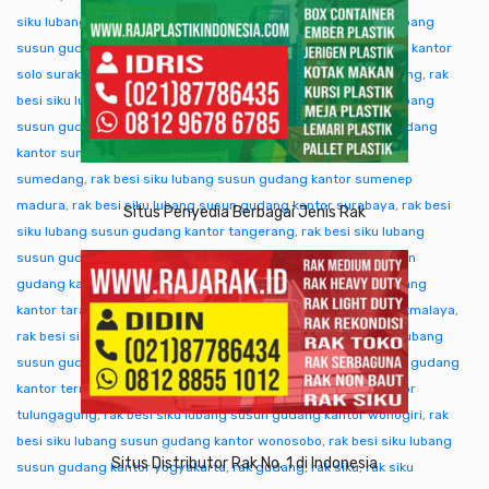
siku lubang susun gudang kantor singkawang
,
rak besi siku lubang
susun gudang kantor sofifi
,
rak besi siku lubang susun gudang kantor
solo surakarta
,
rak besi siku lubang susun gudang kantor sorong
,
rak
besi siku lubang susun gudang kantor subang
,
rak besi siku lubang
susun gudang kantor sukabumi
,
rak besi siku lubang susun gudang
kantor sumba ntt
,
rak besi siku lubang susun gudang kantor
sumedang
,
rak besi siku lubang susun gudang kantor sumenep
madura
,
rak besi siku lubang susun gudang kantor surabaya
,
rak besi
Situs Penyedia Berbagai Jenis Rak
siku lubang susun gudang kantor tangerang
,
rak besi siku lubang
susun gudang kantor tangjung selor
,
rak besi siku lubang susun
gudang kantor tanjungpinang
,
rak besi siku lubang susun gudang
kantor tarakan
,
rak besi siku lubang susun gudang kantor tasikmalaya
,
rak besi siku lubang susun gudang kantor tegal
,
rak besi siku lubang
susun gudang kantor temanggung
,
rak besi siku lubang susun gudang
kantor ternate tidore
,
rak besi siku lubang susun gudang kantor
tulungagung
,
rak besi siku lubang susun gudang kantor wonogiri
,
rak
besi siku lubang susun gudang kantor wonosobo
,
rak besi siku lubang
Situs Distributor Rak No. 1 di Indonesia
susun gudang kantor yogyakarta
,
rak gudang
,
rak siku
,
rak siku