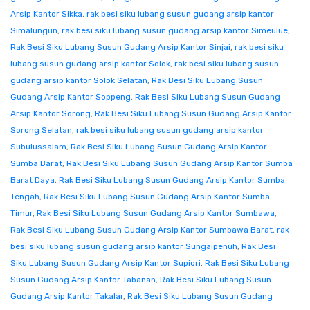
Arsip Kantor Sikka
,
rak besi siku lubang susun gudang arsip kantor
Simalungun
,
rak besi siku lubang susun gudang arsip kantor Simeulue
,
Rak Besi Siku Lubang Susun Gudang Arsip Kantor Sinjai
,
rak besi siku
lubang susun gudang arsip kantor Solok
,
rak besi siku lubang susun
gudang arsip kantor Solok Selatan
,
Rak Besi Siku Lubang Susun
Gudang Arsip Kantor Soppeng
,
Rak Besi Siku Lubang Susun Gudang
Arsip Kantor Sorong
,
Rak Besi Siku Lubang Susun Gudang Arsip Kantor
Sorong Selatan
,
rak besi siku lubang susun gudang arsip kantor
Subulussalam
,
Rak Besi Siku Lubang Susun Gudang Arsip Kantor
Sumba Barat
,
Rak Besi Siku Lubang Susun Gudang Arsip Kantor Sumba
Barat Daya
,
Rak Besi Siku Lubang Susun Gudang Arsip Kantor Sumba
Tengah
,
Rak Besi Siku Lubang Susun Gudang Arsip Kantor Sumba
Timur
,
Rak Besi Siku Lubang Susun Gudang Arsip Kantor Sumbawa
,
Rak Besi Siku Lubang Susun Gudang Arsip Kantor Sumbawa Barat
,
rak
besi siku lubang susun gudang arsip kantor Sungaipenuh
,
Rak Besi
Siku Lubang Susun Gudang Arsip Kantor Supiori
,
Rak Besi Siku Lubang
Susun Gudang Arsip Kantor Tabanan
,
Rak Besi Siku Lubang Susun
Gudang Arsip Kantor Takalar
,
Rak Besi Siku Lubang Susun Gudang