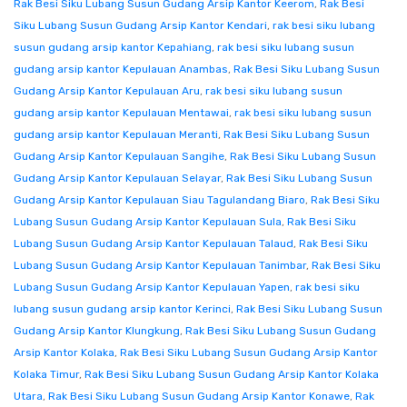
Rak Besi Siku Lubang Susun Gudang Arsip Kantor Keerom
,
Rak Besi
Siku Lubang Susun Gudang Arsip Kantor Kendari
,
rak besi siku lubang
susun gudang arsip kantor Kepahiang
,
rak besi siku lubang susun
gudang arsip kantor Kepulauan Anambas
,
Rak Besi Siku Lubang Susun
Gudang Arsip Kantor Kepulauan Aru
,
rak besi siku lubang susun
gudang arsip kantor Kepulauan Mentawai
,
rak besi siku lubang susun
gudang arsip kantor Kepulauan Meranti
,
Rak Besi Siku Lubang Susun
Gudang Arsip Kantor Kepulauan Sangihe
,
Rak Besi Siku Lubang Susun
Gudang Arsip Kantor Kepulauan Selayar
,
Rak Besi Siku Lubang Susun
Gudang Arsip Kantor Kepulauan Siau Tagulandang Biaro
,
Rak Besi Siku
Lubang Susun Gudang Arsip Kantor Kepulauan Sula
,
Rak Besi Siku
Lubang Susun Gudang Arsip Kantor Kepulauan Talaud
,
Rak Besi Siku
Lubang Susun Gudang Arsip Kantor Kepulauan Tanimbar
,
Rak Besi Siku
Lubang Susun Gudang Arsip Kantor Kepulauan Yapen
,
rak besi siku
lubang susun gudang arsip kantor Kerinci
,
Rak Besi Siku Lubang Susun
Gudang Arsip Kantor Klungkung
,
Rak Besi Siku Lubang Susun Gudang
Arsip Kantor Kolaka
,
Rak Besi Siku Lubang Susun Gudang Arsip Kantor
Kolaka Timur
,
Rak Besi Siku Lubang Susun Gudang Arsip Kantor Kolaka
Utara
,
Rak Besi Siku Lubang Susun Gudang Arsip Kantor Konawe
,
Rak