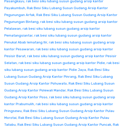
Pasangkayu
,
rak besi siku lubang susun gudang arsip kantor
Payakumbuh
,
Rak Besi Siku Lubang Susun Gudang Arsip Kantor
Pegunungan Arfak
,
Rak Besi Siku Lubang Susun Gudang Arsip Kantor
Pegunungan Bintang
,
rak besi siku lubang susun gudang arsip kantor
Pelalawan
,
rak besi siku lubang susun gudang arsip kantor
Pematangsiantar
,
rak besi siku lubang susun gudang arsip kantor
Penukal Abab lematang Ilir
,
rak besi siku lubang susun gudang arsip
kantor Pesawaran
,
rak besi siku lubang susun gudang arsip kantor
Pesisir Barat
,
rak besi siku lubang susun gudang arsip kantor Pesisir
Selatan
,
rak besi siku lubang susun gudang arsip kantor Pidie
,
rak besi
siku lubang susun gudang arsip kantor Pidie Jaya
,
Rak Besi Siku
Lubang Susun Gudang Arsip Kantor Pinrang
,
Rak Besi Siku Lubang
Susun Gudang Arsip Kantor Pohuwato
,
Rak Besi Siku Lubang Susun
Gudang Arsip Kantor Polewali Mandar
,
Rak Besi Siku Lubang Susun
Gudang Arsip Kantor Poso
,
rak besi siku lubang susun gudang arsip
kantor Prabumulih
,
rak besi siku lubang susun gudang arsip kantor
Pringsewu
,
Rak Besi Siku Lubang Susun Gudang Arsip Kantor Pulau
Morotai
,
Rak Besi Siku Lubang Susun Gudang Arsip Kantor Pulau
Taliabu
,
Rak Besi Siku Lubang Susun Gudang Arsip Kantor Puncak
,
Rak