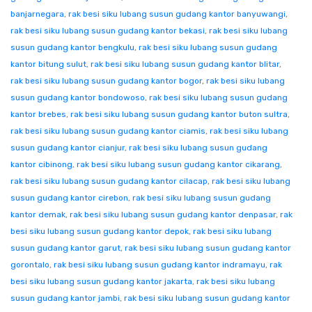
banjarnegara
,
rak besi siku lubang susun gudang kantor banyuwangi
,
rak besi siku lubang susun gudang kantor bekasi
,
rak besi siku lubang
susun gudang kantor bengkulu
,
rak besi siku lubang susun gudang
kantor bitung sulut
,
rak besi siku lubang susun gudang kantor blitar
,
rak besi siku lubang susun gudang kantor bogor
,
rak besi siku lubang
susun gudang kantor bondowoso
,
rak besi siku lubang susun gudang
kantor brebes
,
rak besi siku lubang susun gudang kantor buton sultra
,
rak besi siku lubang susun gudang kantor ciamis
,
rak besi siku lubang
susun gudang kantor cianjur
,
rak besi siku lubang susun gudang
kantor cibinong
,
rak besi siku lubang susun gudang kantor cikarang
,
rak besi siku lubang susun gudang kantor cilacap
,
rak besi siku lubang
susun gudang kantor cirebon
,
rak besi siku lubang susun gudang
kantor demak
,
rak besi siku lubang susun gudang kantor denpasar
,
rak
besi siku lubang susun gudang kantor depok
,
rak besi siku lubang
susun gudang kantor garut
,
rak besi siku lubang susun gudang kantor
gorontalo
,
rak besi siku lubang susun gudang kantor indramayu
,
rak
besi siku lubang susun gudang kantor jakarta
,
rak besi siku lubang
susun gudang kantor jambi
,
rak besi siku lubang susun gudang kantor