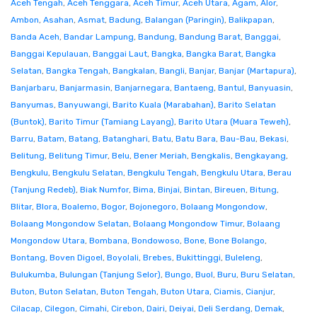
Aceh Tengah
,
Aceh Tenggara
,
Aceh Timur
,
Aceh Utara
,
Agam
,
Alor
,
Ambon
,
Asahan
,
Asmat
,
Badung
,
Balangan (Paringin)
,
Balikpapan
,
Banda Aceh
,
Bandar Lampung
,
Bandung
,
Bandung Barat
,
Banggai
,
Banggai Kepulauan
,
Banggai Laut
,
Bangka
,
Bangka Barat
,
Bangka
Selatan
,
Bangka Tengah
,
Bangkalan
,
Bangli
,
Banjar
,
Banjar (Martapura)
,
Banjarbaru
,
Banjarmasin
,
Banjarnegara
,
Bantaeng
,
Bantul
,
Banyuasin
,
Banyumas
,
Banyuwangi
,
Barito Kuala (Marabahan)
,
Barito Selatan
(Buntok)
,
Barito Timur (Tamiang Layang)
,
Barito Utara (Muara Teweh)
,
Barru
,
Batam
,
Batang
,
Batanghari
,
Batu
,
Batu Bara
,
Bau-Bau
,
Bekasi
,
Belitung
,
Belitung Timur
,
Belu
,
Bener Meriah
,
Bengkalis
,
Bengkayang
,
Bengkulu
,
Bengkulu Selatan
,
Bengkulu Tengah
,
Bengkulu Utara
,
Berau
(Tanjung Redeb)
,
Biak Numfor
,
Bima
,
Binjai
,
Bintan
,
Bireuen
,
Bitung
,
Blitar
,
Blora
,
Boalemo
,
Bogor
,
Bojonegoro
,
Bolaang Mongondow
,
Bolaang Mongondow Selatan
,
Bolaang Mongondow Timur
,
Bolaang
Mongondow Utara
,
Bombana
,
Bondowoso
,
Bone
,
Bone Bolango
,
Bontang
,
Boven Digoel
,
Boyolali
,
Brebes
,
Bukittinggi
,
Buleleng
,
Bulukumba
,
Bulungan (Tanjung Selor)
,
Bungo
,
Buol
,
Buru
,
Buru Selatan
,
Buton
,
Buton Selatan
,
Buton Tengah
,
Buton Utara
,
Ciamis
,
Cianjur
,
Cilacap
,
Cilegon
,
Cimahi
,
Cirebon
,
Dairi
,
Deiyai
,
Deli Serdang
,
Demak
,