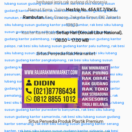
berbagai jenis rak gudang di Indonesia
lubang susun gudang kantor merauke
,
rak besi siku lubang susun
Alamat Kami : Jalan
Mastrip No. 45A RT.7/RW.3,
gudang kantor morowali
,
rak besi siku lubang susun gudang kantor
Rambutan
, Kec. Ciracas, Jakarta Timur, DKI Jakarta
nunukan
,
rak besi siku lubang susun gudang kantor pacitan
,
rak besi
siku lubang susun gudang kantor padang sumbar
13830
,
rak besi siku lubang
susun gudang kantor palangkaraya
,
rak besi siku lubang susun
Kantor Kami Buka
Setiap Hari (Kecuali Libur Nasional),
gudang kantor palembang
,
rak besi siku lubang susun gudang kantor
08.00 – 17.00 WIB
palopo
,
rak besi siku lubang susun gudang kantor palu sulteng
,
rak besi
siku lubang susun gudang kantor pandeglang
,
rak besi siku lubang
Situs Penyedia Rak Minimarket
susun gudang kantor pangkalpinang
,
rak besi siku lubang susun
gudang kantor pare-pare
,
rak besi siku lubang susun gudang kantor
pasuruan
,
rak besi siku lubang susun gudang kantor pati
,
rak besi siku
lubang susun gudang kantor pekalongan
,
rak besi siku lubang susun
gudang kantor pekanbaru
,
rak besi siku lubang susun gudang kantor
pemalang
,
rak besi siku lubang susun gudang kantor pontianak
,
rak
besi siku lubang susun gudang kantor purwakarta
,
rak besi siku lubang
susun gudang kantor purwokerto banyumas
,
rak besi siku lubang
susun gudang kantor samarinda
,
rak besi siku lubang susun gudang
Situs Penyedia Produk Plastik Premium
kantor semarang
,
rak besi siku lubang susun gudang kantor serang
banten
,
rak besi siku lubang susun gudang kantor sidoarjo
,
rak besi