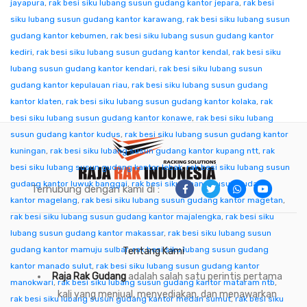
jayapura
,
rak besi siku lubang susun gudang kantor jepara
,
rak besi
siku lubang susun gudang kantor karawang
,
rak besi siku lubang susun
gudang kantor kebumen
,
rak besi siku lubang susun gudang kantor
kediri
,
rak besi siku lubang susun gudang kantor kendal
,
rak besi siku
lubang susun gudang kantor kendari
,
rak besi siku lubang susun
gudang kantor kepulauan riau
,
rak besi siku lubang susun gudang
kantor klaten
,
rak besi siku lubang susun gudang kantor kolaka
,
rak
besi siku lubang susun gudang kantor konawe
,
rak besi siku lubang
susun gudang kantor kudus
,
rak besi siku lubang susun gudang kantor
kuningan
,
rak besi siku lubang susun gudang kantor kupang ntt
,
rak
besi siku lubang susun gudang kantor lebak
,
rak besi siku lubang susun
gudang kantor luwuk banggai
,
rak besi siku lubang susun gudang
Terhubung dengan kami di :
kantor magelang
,
rak besi siku lubang susun gudang kantor magetan
,
rak besi siku lubang susun gudang kantor majalengka
,
rak besi siku
lubang susun gudang kantor makassar
,
rak besi siku lubang susun
gudang kantor mamuju sulbar
,
rak besi siku lubang susun gudang
Tentang Kami
kantor manado sulut
,
rak besi siku lubang susun gudang kantor
Raja Rak Gudang
adalah salah satu perintis pertama
manokwari
,
rak besi siku lubang susun gudang kantor mataram ntb
,
kali yang menjual, menyediakan, dan menawarkan
rak besi siku lubang susun gudang kantor medan sumut
,
rak besi siku