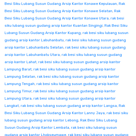
Besi Siku Lubang Susun Gudang Arsip Kantor Konawe Kepulauan
,
Rak
Besi Siku Lubang Susun Gudang Arsip Kantor Konawe Selatan
,
Rak
Besi Siku Lubang Susun Gudang Arsip Kantor Konawe Utara
,
rak besi
siku lubang susun gudang arsip kantor Kuantan Singingi
,
Rak Besi Siku
Lubang Susun Gudang Arsip Kantor Kupang
,
rak besi siku lubang susun
gudang arsip kantor Labuhanbatu
,
rak besi siku lubang susun gudang
arsip kantor Labuhanbatu Selatan
,
rak besi siku lubang susun gudang
arsip kantor Labuhanbatu Utara
,
rak besi siku lubang susun gudang
arsip kantor Lahat
,
rak besi siku lubang susun gudang arsip kantor
Lampung Barat
,
rak besi siku lubang susun gudang arsip kantor
Lampung Selatan
,
rak besi siku lubang susun gudang arsip kantor
Lampung Tengah
,
rak besi siku lubang susun gudang arsip kantor
Lampung Timur
,
rak besi siku lubang susun gudang arsip kantor
Lampung Utara
,
rak besi siku lubang susun gudang arsip kantor
Langkat
,
rak besi siku lubang susun gudang arsip kantor Langsa
,
Rak
Besi Siku Lubang Susun Gudang Arsip Kantor Lanny Jaya
,
rak besi siku
lubang susun gudang arsip kantor Lebong
,
Rak Besi Siku Lubang
Susun Gudang Arsip Kantor Lembata
,
rak besi siku lubang susun
gudang arsip kantor Lhokseumawe
,
rak besi siku lubang susun gudang