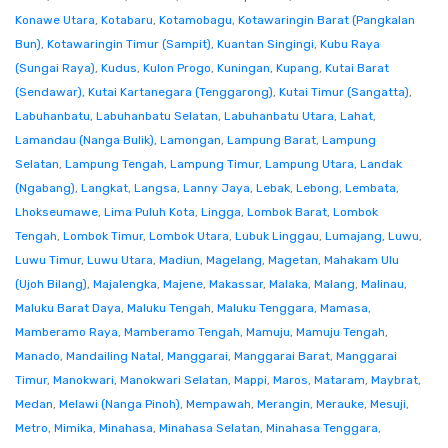
Konawe Utara
,
Kotabaru
,
Kotamobagu
,
Kotawaringin Barat (Pangkalan
Bun)
,
Kotawaringin Timur (Sampit)
,
Kuantan Singingi
,
Kubu Raya
(Sungai Raya)
,
Kudus
,
Kulon Progo
,
Kuningan
,
Kupang
,
Kutai Barat
(Sendawar)
,
Kutai Kartanegara (Tenggarong)
,
Kutai Timur (Sangatta)
,
Labuhanbatu
,
Labuhanbatu Selatan
,
Labuhanbatu Utara
,
Lahat
,
Lamandau (Nanga Bulik)
,
Lamongan
,
Lampung Barat
,
Lampung
Selatan
,
Lampung Tengah
,
Lampung Timur
,
Lampung Utara
,
Landak
(Ngabang)
,
Langkat
,
Langsa
,
Lanny Jaya
,
Lebak
,
Lebong
,
Lembata
,
Lhokseumawe
,
Lima Puluh Kota
,
Lingga
,
Lombok Barat
,
Lombok
Tengah
,
Lombok Timur
,
Lombok Utara
,
Lubuk Linggau
,
Lumajang
,
Luwu
,
Luwu Timur
,
Luwu Utara
,
Madiun
,
Magelang
,
Magetan
,
Mahakam Ulu
(Ujoh Bilang)
,
Majalengka
,
Majene
,
Makassar
,
Malaka
,
Malang
,
Malinau
,
Maluku Barat Daya
,
Maluku Tengah
,
Maluku Tenggara
,
Mamasa
,
Mamberamo Raya
,
Mamberamo Tengah
,
Mamuju
,
Mamuju Tengah
,
Manado
,
Mandailing Natal
,
Manggarai
,
Manggarai Barat
,
Manggarai
Timur
,
Manokwari
,
Manokwari Selatan
,
Mappi
,
Maros
,
Mataram
,
Maybrat
,
Medan
,
Melawi (Nanga Pinoh)
,
Mempawah
,
Merangin
,
Merauke
,
Mesuji
,
Metro
,
Mimika
,
Minahasa
,
Minahasa Selatan
,
Minahasa Tenggara
,