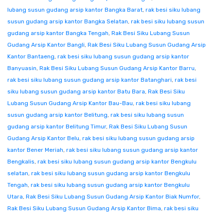
lubang susun gudang arsip kantor Bangka Barat
,
rak besi siku lubang
susun gudang arsip kantor Bangka Selatan
,
rak besi siku lubang susun
gudang arsip kantor Bangka Tengah
,
Rak Besi Siku Lubang Susun
Gudang Arsip Kantor Bangli
,
Rak Besi Siku Lubang Susun Gudang Arsip
Kantor Bantaeng
,
rak besi siku lubang susun gudang arsip kantor
Banyuasin
,
Rak Besi Siku Lubang Susun Gudang Arsip Kantor Barru
,
rak besi siku lubang susun gudang arsip kantor Batanghari
,
rak besi
siku lubang susun gudang arsip kantor Batu Bara
,
Rak Besi Siku
Lubang Susun Gudang Arsip Kantor Bau-Bau
,
rak besi siku lubang
susun gudang arsip kantor Belitung
,
rak besi siku lubang susun
gudang arsip kantor Belitung Timur
,
Rak Besi Siku Lubang Susun
Gudang Arsip Kantor Belu
,
rak besi siku lubang susun gudang arsip
kantor Bener Meriah
,
rak besi siku lubang susun gudang arsip kantor
Bengkalis
,
rak besi siku lubang susun gudang arsip kantor Bengkulu
selatan
,
rak besi siku lubang susun gudang arsip kantor Bengkulu
Tengah
,
rak besi siku lubang susun gudang arsip kantor Bengkulu
Utara
,
Rak Besi Siku Lubang Susun Gudang Arsip Kantor Biak Numfor
,
Rak Besi Siku Lubang Susun Gudang Arsip Kantor Bima
,
rak besi siku