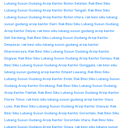
Lubang Susun Gudang Arsip Kantor Buton Selatan
,
Rak Besi Siku
Lubang Susun Gudang Arsip Kantor Buton Tengah
,
Rak Besi Siku
Lubang Susun Gudang Arsip Kantor Buton Utara
,
rak besi siku lubang
susun gudang arsip kantor Dairi
,
Rak Besi Siku Lubang Susun Gudang
Arsip Kantor Deiyai
,
rak besi siku lubang susun gudang arsip kantor
Deli Serdang
,
Rak Besi Siku Lubang Susun Gudang Arsip Kantor
Denpasar
,
rak besi siku lubang susun gudang arsip kantor
Dharmasraya
,
Rak Besi Siku Lubang Susun Gudang Arsip Kantor
Dogiyai
,
Rak Besi Siku Lubang Susun Gudang Arsip Kantor Dompu
,
Rak
Besi Siku Lubang Susun Gudang Arsip Kantor Donggala
,
rak besi siku
lubang susun gudang arsip kantor Empat Lawang
,
Rak Besi Siku
Lubang Susun Gudang Arsip Kantor Ende
,
Rak Besi Siku Lubang Susun
Gudang Arsip Kantor Enrekang
,
Rak Besi Siku Lubang Susun Gudang
Arsip Kantor Fakfak
,
Rak Besi Siku Lubang Susun Gudang Arsip Kantor
Flores Timur
,
rak besi siku lubang susun gudang arsip kantor Gayo
Lues
,
Rak Besi Siku Lubang Susun Gudang Arsip Kantor Gianyar
,
Rak
Besi Siku Lubang Susun Gudang Arsip Kantor Gorontalo
,
Rak Besi Siku
Lubang Susun Gudang Arsip Kantor Gorontalo Utara
,
Rak Besi Siku
Lubang Susun Gudang Arsip Kantor Gowa
,
rak besi siku lubang susun