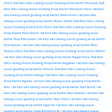
Utara
,
Rak Besi Siku Lubang Susun Gudang Arsip Kantor Morowali
,
Rak
Besi Siku Lubang Susun Gudang Arsip Kantor Morowali Utara
,
rak besi
siku lubang susun gudang arsip kantor Muara Enim
,
rak besi siku
lubang susun gudang arsip kantor Muaro Jambi
,
Rak Besi Siku Lubang
Susun Gudang Arsip Kantor Muna
,
Rak Besi Siku Lubang Susun Gudang
Arsip Kantor Muna Barat
,
rak besi siku lubang susun gudang arsip
kantor Musi Banyuasin
,
rak besi siku lubang susun gudang arsip kantor
Musi Rawas
,
rak besi siku lubang susun gudang arsip kantor Musi
Rawas Utara
,
Rak Besi Siku Lubang Susun Gudang Arsip Kantor Nabire
,
rak besi siku lubang susun gudang arsip kantor Nagan Raya
,
Rak Besi
Siku Lubang Susun Gudang Arsip Kantor Nagekeo
,
rak besi siku lubang
susun gudang arsip kantor Natuna
,
Rak Besi Siku Lubang Susun
Gudang Arsip Kantor Nduga
,
Rak Besi Siku Lubang Susun Gudang
Arsip Kantor Ngada
,
rak besi siku lubang susun gudang arsip kantor
Nias
,
rak besi siku lubang susun gudang arsip kantor Nias Barat
,
rak
besi siku lubang susun gudang arsip kantor Nias Selatan
,
rak besi siku
lubang susun gudang arsip kantor Nias Utara
,
rak besi siku lubang
susun gudang arsip kantor Ogan Ilir
,
rak besi siku lubang susun
gudang arsip kantor Ogan Komering Ilir
,
rak besi siku lubang susun