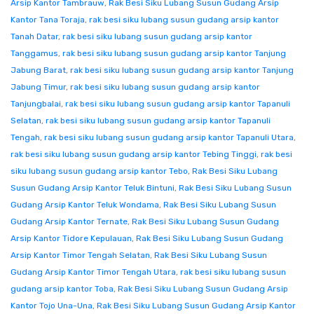
Arsip Kantor Tambrauw
,
Rak Besi Siku Lubang Susun Gudang Arsip
Kantor Tana Toraja
,
rak besi siku lubang susun gudang arsip kantor
Tanah Datar
,
rak besi siku lubang susun gudang arsip kantor
Tanggamus
,
rak besi siku lubang susun gudang arsip kantor Tanjung
Jabung Barat
,
rak besi siku lubang susun gudang arsip kantor Tanjung
Jabung Timur
,
rak besi siku lubang susun gudang arsip kantor
Tanjungbalai
,
rak besi siku lubang susun gudang arsip kantor Tapanuli
Selatan
,
rak besi siku lubang susun gudang arsip kantor Tapanuli
Tengah
,
rak besi siku lubang susun gudang arsip kantor Tapanuli Utara
,
rak besi siku lubang susun gudang arsip kantor Tebing Tinggi
,
rak besi
siku lubang susun gudang arsip kantor Tebo
,
Rak Besi Siku Lubang
Susun Gudang Arsip Kantor Teluk Bintuni
,
Rak Besi Siku Lubang Susun
Gudang Arsip Kantor Teluk Wondama
,
Rak Besi Siku Lubang Susun
Gudang Arsip Kantor Ternate
,
Rak Besi Siku Lubang Susun Gudang
Arsip Kantor Tidore Kepulauan
,
Rak Besi Siku Lubang Susun Gudang
Arsip Kantor Timor Tengah Selatan
,
Rak Besi Siku Lubang Susun
Gudang Arsip Kantor Timor Tengah Utara
,
rak besi siku lubang susun
gudang arsip kantor Toba
,
Rak Besi Siku Lubang Susun Gudang Arsip
Kantor Tojo Una-Una
,
Rak Besi Siku Lubang Susun Gudang Arsip Kantor