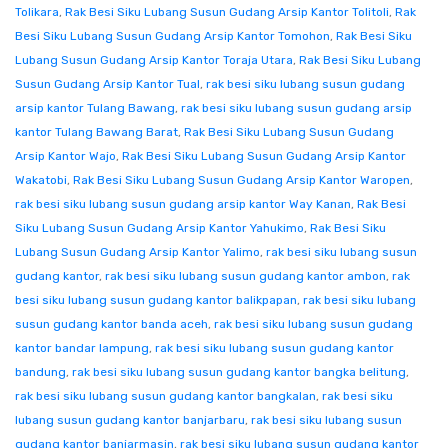
Tolikara
,
Rak Besi Siku Lubang Susun Gudang Arsip Kantor Tolitoli
,
Rak
Besi Siku Lubang Susun Gudang Arsip Kantor Tomohon
,
Rak Besi Siku
Lubang Susun Gudang Arsip Kantor Toraja Utara
,
Rak Besi Siku Lubang
Susun Gudang Arsip Kantor Tual
,
rak besi siku lubang susun gudang
arsip kantor Tulang Bawang
,
rak besi siku lubang susun gudang arsip
kantor Tulang Bawang Barat
,
Rak Besi Siku Lubang Susun Gudang
Arsip Kantor Wajo
,
Rak Besi Siku Lubang Susun Gudang Arsip Kantor
Wakatobi
,
Rak Besi Siku Lubang Susun Gudang Arsip Kantor Waropen
,
rak besi siku lubang susun gudang arsip kantor Way Kanan
,
Rak Besi
Siku Lubang Susun Gudang Arsip Kantor Yahukimo
,
Rak Besi Siku
Lubang Susun Gudang Arsip Kantor Yalimo
,
rak besi siku lubang susun
gudang kantor
,
rak besi siku lubang susun gudang kantor ambon
,
rak
besi siku lubang susun gudang kantor balikpapan
,
rak besi siku lubang
susun gudang kantor banda aceh
,
rak besi siku lubang susun gudang
kantor bandar lampung
,
rak besi siku lubang susun gudang kantor
bandung
,
rak besi siku lubang susun gudang kantor bangka belitung
,
rak besi siku lubang susun gudang kantor bangkalan
,
rak besi siku
lubang susun gudang kantor banjarbaru
,
rak besi siku lubang susun
gudang kantor banjarmasin
,
rak besi siku lubang susun gudang kantor