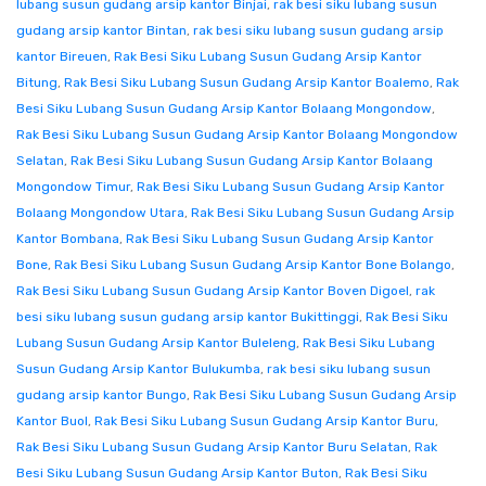
lubang susun gudang arsip kantor Binjai
,
rak besi siku lubang susun
gudang arsip kantor Bintan
,
rak besi siku lubang susun gudang arsip
kantor Bireuen
,
Rak Besi Siku Lubang Susun Gudang Arsip Kantor
Bitung
,
Rak Besi Siku Lubang Susun Gudang Arsip Kantor Boalemo
,
Rak
Besi Siku Lubang Susun Gudang Arsip Kantor Bolaang Mongondow
,
Rak Besi Siku Lubang Susun Gudang Arsip Kantor Bolaang Mongondow
Selatan
,
Rak Besi Siku Lubang Susun Gudang Arsip Kantor Bolaang
Mongondow Timur
,
Rak Besi Siku Lubang Susun Gudang Arsip Kantor
Bolaang Mongondow Utara
,
Rak Besi Siku Lubang Susun Gudang Arsip
Kantor Bombana
,
Rak Besi Siku Lubang Susun Gudang Arsip Kantor
Bone
,
Rak Besi Siku Lubang Susun Gudang Arsip Kantor Bone Bolango
,
Rak Besi Siku Lubang Susun Gudang Arsip Kantor Boven Digoel
,
rak
besi siku lubang susun gudang arsip kantor Bukittinggi
,
Rak Besi Siku
Lubang Susun Gudang Arsip Kantor Buleleng
,
Rak Besi Siku Lubang
Susun Gudang Arsip Kantor Bulukumba
,
rak besi siku lubang susun
gudang arsip kantor Bungo
,
Rak Besi Siku Lubang Susun Gudang Arsip
Kantor Buol
,
Rak Besi Siku Lubang Susun Gudang Arsip Kantor Buru
,
Rak Besi Siku Lubang Susun Gudang Arsip Kantor Buru Selatan
,
Rak
Besi Siku Lubang Susun Gudang Arsip Kantor Buton
,
Rak Besi Siku