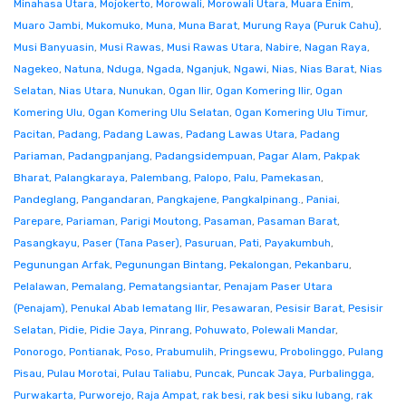
Minahasa Utara
,
Mojokerto
,
Morowali
,
Morowali Utara
,
Muara Enim
,
Muaro Jambi
,
Mukomuko
,
Muna
,
Muna Barat
,
Murung Raya (Puruk Cahu)
,
Musi Banyuasin
,
Musi Rawas
,
Musi Rawas Utara
,
Nabire
,
Nagan Raya
,
Nagekeo
,
Natuna
,
Nduga
,
Ngada
,
Nganjuk
,
Ngawi
,
Nias
,
Nias Barat
,
Nias
Selatan
,
Nias Utara
,
Nunukan
,
Ogan Ilir
,
Ogan Komering Ilir
,
Ogan
Komering Ulu
,
Ogan Komering Ulu Selatan
,
Ogan Komering Ulu Timur
,
Pacitan
,
Padang
,
Padang Lawas
,
Padang Lawas Utara
,
Padang
Pariaman
,
Padangpanjang
,
Padangsidempuan
,
Pagar Alam
,
Pakpak
Bharat
,
Palangkaraya
,
Palembang
,
Palopo
,
Palu
,
Pamekasan
,
Pandeglang
,
Pangandaran
,
Pangkajene
,
Pangkalpinang.
,
Paniai
,
Parepare
,
Pariaman
,
Parigi Moutong
,
Pasaman
,
Pasaman Barat
,
Pasangkayu
,
Paser (Tana Paser)
,
Pasuruan
,
Pati
,
Payakumbuh
,
Pegunungan Arfak
,
Pegunungan Bintang
,
Pekalongan
,
Pekanbaru
,
Pelalawan
,
Pemalang
,
Pematangsiantar
,
Penajam Paser Utara
(Penajam)
,
Penukal Abab lematang Ilir
,
Pesawaran
,
Pesisir Barat
,
Pesisir
Selatan
,
Pidie
,
Pidie Jaya
,
Pinrang
,
Pohuwato
,
Polewali Mandar
,
Ponorogo
,
Pontianak
,
Poso
,
Prabumulih
,
Pringsewu
,
Probolinggo
,
Pulang
Pisau
,
Pulau Morotai
,
Pulau Taliabu
,
Puncak
,
Puncak Jaya
,
Purbalingga
,
Purwakarta
,
Purworejo
,
Raja Ampat
,
rak besi
,
rak besi siku lubang
,
rak