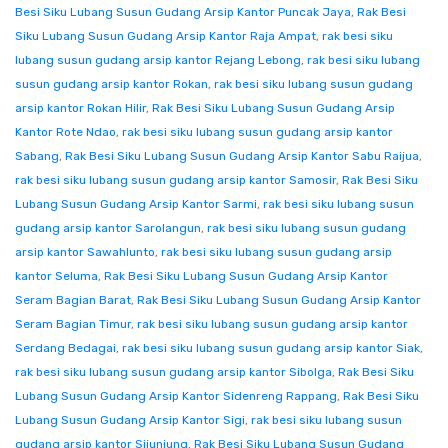
Besi Siku Lubang Susun Gudang Arsip Kantor Puncak Jaya
,
Rak Besi
Siku Lubang Susun Gudang Arsip Kantor Raja Ampat
,
rak besi siku
lubang susun gudang arsip kantor Rejang Lebong
,
rak besi siku lubang
susun gudang arsip kantor Rokan
,
rak besi siku lubang susun gudang
arsip kantor Rokan Hilir
,
Rak Besi Siku Lubang Susun Gudang Arsip
Kantor Rote Ndao
,
rak besi siku lubang susun gudang arsip kantor
Sabang
,
Rak Besi Siku Lubang Susun Gudang Arsip Kantor Sabu Raijua
,
rak besi siku lubang susun gudang arsip kantor Samosir
,
Rak Besi Siku
Lubang Susun Gudang Arsip Kantor Sarmi
,
rak besi siku lubang susun
gudang arsip kantor Sarolangun
,
rak besi siku lubang susun gudang
arsip kantor Sawahlunto
,
rak besi siku lubang susun gudang arsip
kantor Seluma
,
Rak Besi Siku Lubang Susun Gudang Arsip Kantor
Seram Bagian Barat
,
Rak Besi Siku Lubang Susun Gudang Arsip Kantor
Seram Bagian Timur
,
rak besi siku lubang susun gudang arsip kantor
Serdang Bedagai
,
rak besi siku lubang susun gudang arsip kantor Siak
,
rak besi siku lubang susun gudang arsip kantor Sibolga
,
Rak Besi Siku
Lubang Susun Gudang Arsip Kantor Sidenreng Rappang
,
Rak Besi Siku
Lubang Susun Gudang Arsip Kantor Sigi
,
rak besi siku lubang susun
gudang arsip kantor Sijunjung
,
Rak Besi Siku Lubang Susun Gudang