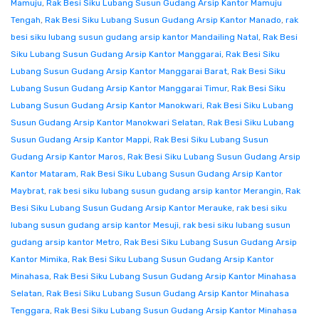
Mamuju
,
Rak Besi Siku Lubang Susun Gudang Arsip Kantor Mamuju
Tengah
,
Rak Besi Siku Lubang Susun Gudang Arsip Kantor Manado
,
rak
besi siku lubang susun gudang arsip kantor Mandailing Natal
,
Rak Besi
Siku Lubang Susun Gudang Arsip Kantor Manggarai
,
Rak Besi Siku
Lubang Susun Gudang Arsip Kantor Manggarai Barat
,
Rak Besi Siku
Lubang Susun Gudang Arsip Kantor Manggarai Timur
,
Rak Besi Siku
Lubang Susun Gudang Arsip Kantor Manokwari
,
Rak Besi Siku Lubang
Susun Gudang Arsip Kantor Manokwari Selatan
,
Rak Besi Siku Lubang
Susun Gudang Arsip Kantor Mappi
,
Rak Besi Siku Lubang Susun
Gudang Arsip Kantor Maros
,
Rak Besi Siku Lubang Susun Gudang Arsip
Kantor Mataram
,
Rak Besi Siku Lubang Susun Gudang Arsip Kantor
Maybrat
,
rak besi siku lubang susun gudang arsip kantor Merangin
,
Rak
Besi Siku Lubang Susun Gudang Arsip Kantor Merauke
,
rak besi siku
lubang susun gudang arsip kantor Mesuji
,
rak besi siku lubang susun
gudang arsip kantor Metro
,
Rak Besi Siku Lubang Susun Gudang Arsip
Kantor Mimika
,
Rak Besi Siku Lubang Susun Gudang Arsip Kantor
Minahasa
,
Rak Besi Siku Lubang Susun Gudang Arsip Kantor Minahasa
Selatan
,
Rak Besi Siku Lubang Susun Gudang Arsip Kantor Minahasa
Tenggara
,
Rak Besi Siku Lubang Susun Gudang Arsip Kantor Minahasa