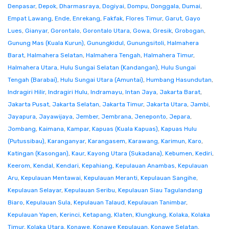
Denpasar
,
Depok
,
Dharmasraya
,
Dogiyai
,
Dompu
,
Donggala
,
Dumai
,
Empat Lawang
,
Ende
,
Enrekang
,
Fakfak
,
Flores Timur
,
Garut
,
Gayo
Lues
,
Gianyar
,
Gorontalo
,
Gorontalo Utara
,
Gowa
,
Gresik
,
Grobogan
,
Gunung Mas (Kuala Kurun)
,
Gunungkidul
,
Gunungsitoli
,
Halmahera
Barat
,
Halmahera Selatan
,
Halmahera Tengah
,
Halmahera Timur
,
Halmahera Utara
,
Hulu Sungai Selatan (Kandangan)
,
Hulu Sungai
Tengah (Barabai)
,
Hulu Sungai Utara (Amuntai)
,
Humbang Hasundutan
,
Indragiri Hilir
,
Indragiri Hulu
,
Indramayu
,
Intan Jaya
,
Jakarta Barat
,
Jakarta Pusat
,
Jakarta Selatan
,
Jakarta Timur
,
Jakarta Utara
,
Jambi
,
Jayapura
,
Jayawijaya
,
Jember
,
Jembrana
,
Jeneponto
,
Jepara
,
Jombang
,
Kaimana
,
Kampar
,
Kapuas (Kuala Kapuas)
,
Kapuas Hulu
(Putussibau)
,
Karanganyar
,
Karangasem
,
Karawang
,
Karimun
,
Karo
,
Katingan (Kasongan)
,
Kaur
,
Kayong Utara (Sukadana)
,
Kebumen
,
Kediri
,
Keerom
,
Kendal
,
Kendari
,
Kepahiang
,
Kepulauan Anambas
,
Kepulauan
Aru
,
Kepulauan Mentawai
,
Kepulauan Meranti
,
Kepulauan Sangihe
,
Kepulauan Selayar
,
Kepulauan Seribu
,
Kepulauan Siau Tagulandang
Biaro
,
Kepulauan Sula
,
Kepulauan Talaud
,
Kepulauan Tanimbar
,
Kepulauan Yapen
,
Kerinci
,
Ketapang
,
Klaten
,
Klungkung
,
Kolaka
,
Kolaka
Timur
,
Kolaka Utara
,
Konawe
,
Konawe Kepulauan
,
Konawe Selatan
,