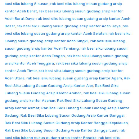
besi siku lubang 5 susun
,
rak besi siku lubang susun gudang arsip
kantor Aceh Barat
,
rak besi siku lubang susun gudang arsip kantor
Aceh Barat Daya
,
rak besi siku lubang susun gudang arsip kantor Aceh
Besar
,
rak besi siku lubang susun gudang arsip kantor Aceh Jaya
,
rak
besi siku lubang susun gudang arsip kantor Aceh Selatan
,
rak besi siku
lubang susun gudang arsip kantor Aceh Singkil
,
rak besi siku lubang
susun gudang arsip kantor Aceh Tamiang
,
rak besi siku lubang susun
gudang arsip kantor Aceh Tengah
,
rak besi siku lubang susun gudang
arsip kantor Aceh Tenggara
,
rak besi siku lubang susun gudang arsip
kantor Aceh Timur
,
rak besi siku lubang susun gudang arsip kantor
Aceh Utara
,
rak besi siku lubang susun gudang arsip kantor Agam
,
Rak
Besi Siku Lubang Susun Gudang Arsip Kantor Alor
,
Rak Besi Siku
Lubang Susun Gudang Arsip Kantor Ambon
,
rak besi siku lubang susun
gudang arsip kantor Asahan
,
Rak Besi Siku Lubang Susun Gudang
Arsip Kantor Asmat
,
Rak Besi Siku Lubang Susun Gudang Arsip Kantor
Badung
,
Rak Besi Siku Lubang Susun Gudang Arsip Kantor Banggai
,
Rak Besi Siku Lubang Susun Gudang Arsip Kantor Banggai Kepulauan
,
Rak Besi Siku Lubang Susun Gudang Arsip Kantor Banggai Laut
,
rak
besi siku lubang susun gudang arsip kantor Bangka
,
rak besi siku