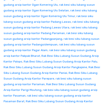
gudang arsip kantor Ogan Komering Ulu
,
rak besi siku lubang susun
gudang arsip kantor Ogan Komering Ulu Selatan
,
rak besi siku lubang
susun gudang arsip kantor Ogan Komering Ulu Timur
,
rak besi siku
lubang susun gudang arsip kantor Padang Lawas
,
rak besi siku lubang
susun gudang arsip kantor Padang Lawas Utara
,
rak besi siku lubang
susun gudang arsip kantor Padang Pariaman
,
rak besi siku lubang
susun gudang arsip kantor Padangpanjang
,
rak besi siku lubang susun
gudang arsip kantor Padangsidempuan
,
rak besi siku lubang susun
gudang arsip kantor Pagar Alam
,
rak besi siku lubang susun gudang
arsip kantor Pakpak Bharat
,
Rak Besi Siku Lubang Susun Gudang Arsip
Kantor Palopo
,
Rak Besi Siku Lubang Susun Gudang Arsip Kantor Palu
,
Rak Besi Siku Lubang Susun Gudang Arsip Kantor Pangkajene
,
Rak Besi
Siku Lubang Susun Gudang Arsip Kantor Paniai
,
Rak Besi Siku Lubang
Susun Gudang Arsip Kantor Parepare
,
rak besi siku lubang susun
gudang arsip kantor Pariaman
,
Rak Besi Siku Lubang Susun Gudang
Arsip Kantor Parigi Moutong
,
rak besi siku lubang susun gudang arsip
kantor Pasaman
,
rak besi siku lubang susun gudang arsip kantor
Pasaman Barat
,
Rak Besi Siku Lubang Susun Gudang Arsip Kantor