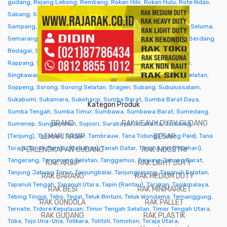
gudang
,
Rejang Lebong
,
Rembang
,
Rokan Hilir
,
Rokan Hulu
,
Rote Ndao
,
Sabang
,
Sabu Raijua
,
Salatiga
,
Samarinda
,
Sambas
,
Samosir
,
Sampang
,
Sanggau
,
Sarmi
,
Sarolangun
,
Sawahlunto
,
Sekadau
,
Seluma
,
Semarang
,
Seram Bagian Barat
,
Seram Bagian Timur
,
Serang
,
Serdang
Bedagai
,
Seruyan (Kuala Pembuang)
,
Siak
,
Sibolga
,
Sidenreng
Rappang
,
Sidoarjo
,
Sigi
,
Sijunjung
,
Sikka
,
Simalungun
,
Simeulue
,
Singkawang
,
Sinjai
,
Sintang
,
Situbondo
,
Sleman
,
Solok
,
Solok Selatan
,
Soppeng
,
Sorong
,
Sorong Selatan
,
Sragen
,
Subang
,
Subulussalam
,
Sukabumi
,
Sukamara
,
Sukoharjo
,
Sumba Barat
,
Sumba Barat Daya
,
Kategori Produk
Sumba Tengah
,
Sumba Timur
,
Sumbawa
,
Sumbawa Barat
,
Sumedang
,
BRAND
RAK HEAVY DUTY GUDANG
Sumenep
,
Sungaipenuh
,
Supiori
,
Surabaya
,
Surakarta
,
Tabalong
(Tanjung)
,
Tabanan
LEMARI ARSIP
,
Takalar
,
Tambrauw
,
Tana Tidung (Tideng Pale)
BESAR
,
Tana
Toraja
,
Tanah Bumbu (Batulicin)
,
Tanah Datar
,
Tanah Laut (Pelaihari)
,
PERLENGKAPAN GUDANG
RAK INDUSTRI
Tangerang
,
Tangerang Selatan
,
Tanggamus
,
Tanjung Jabung Barat
,
RAK ARSIP
RAK LIGHT DUTY
Tanjung Jabung Timur
,
Tanjungbalai
,
Tanjungpinang
,
Tapanuli Selatan
,
RAK BARANG
RAK MEDIUM DUTY
Tapanuli Tengah
,
Tapanuli Utara
,
Tapin (Rantau)
,
Tarakan
,
Tasikmalaya
,
RAK BESI
RAK MINIMARKET
Tebing Tinggi
,
Tebo
,
Tegal
,
Teluk Bintuni
,
Teluk Wondama
,
Temanggung
,
RAK GONDOLA
RAK PALLET
Ternate
,
Tidore Kepulauan
,
Timor Tengah Selatan
,
Timor Tengah Utara
,
RAK GUDANG
RAK PLASTIK
Toba
,
Tojo Una-Una
,
Tolikara
,
Tolitoli
,
Tomohon
,
Toraja Utara
,