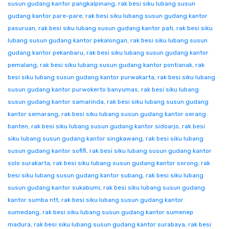
susun gudang kantor pangkalpinang
,
rak besi siku lubang susun
gudang kantor pare-pare
,
rak besi siku lubang susun gudang kantor
pasuruan
,
rak besi siku lubang susun gudang kantor pati
,
rak besi siku
lubang susun gudang kantor pekalongan
,
rak besi siku lubang susun
gudang kantor pekanbaru
,
rak besi siku lubang susun gudang kantor
pemalang
,
rak besi siku lubang susun gudang kantor pontianak
,
rak
besi siku lubang susun gudang kantor purwakarta
,
rak besi siku lubang
susun gudang kantor purwokerto banyumas
,
rak besi siku lubang
susun gudang kantor samarinda
,
rak besi siku lubang susun gudang
kantor semarang
,
rak besi siku lubang susun gudang kantor serang
banten
,
rak besi siku lubang susun gudang kantor sidoarjo
,
rak besi
siku lubang susun gudang kantor singkawang
,
rak besi siku lubang
susun gudang kantor sofifi
,
rak besi siku lubang susun gudang kantor
solo surakarta
,
rak besi siku lubang susun gudang kantor sorong
,
rak
besi siku lubang susun gudang kantor subang
,
rak besi siku lubang
susun gudang kantor sukabumi
,
rak besi siku lubang susun gudang
kantor sumba ntt
,
rak besi siku lubang susun gudang kantor
sumedang
,
rak besi siku lubang susun gudang kantor sumenep
madura
,
rak besi siku lubang susun gudang kantor surabaya
,
rak besi