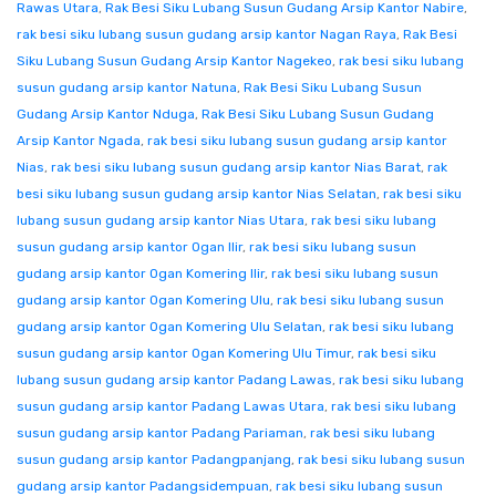
Rawas Utara
,
Rak Besi Siku Lubang Susun Gudang Arsip Kantor Nabire
,
rak besi siku lubang susun gudang arsip kantor Nagan Raya
,
Rak Besi
Siku Lubang Susun Gudang Arsip Kantor Nagekeo
,
rak besi siku lubang
susun gudang arsip kantor Natuna
,
Rak Besi Siku Lubang Susun
Gudang Arsip Kantor Nduga
,
Rak Besi Siku Lubang Susun Gudang
Arsip Kantor Ngada
,
rak besi siku lubang susun gudang arsip kantor
Nias
,
rak besi siku lubang susun gudang arsip kantor Nias Barat
,
rak
besi siku lubang susun gudang arsip kantor Nias Selatan
,
rak besi siku
lubang susun gudang arsip kantor Nias Utara
,
rak besi siku lubang
susun gudang arsip kantor Ogan Ilir
,
rak besi siku lubang susun
gudang arsip kantor Ogan Komering Ilir
,
rak besi siku lubang susun
gudang arsip kantor Ogan Komering Ulu
,
rak besi siku lubang susun
gudang arsip kantor Ogan Komering Ulu Selatan
,
rak besi siku lubang
susun gudang arsip kantor Ogan Komering Ulu Timur
,
rak besi siku
lubang susun gudang arsip kantor Padang Lawas
,
rak besi siku lubang
susun gudang arsip kantor Padang Lawas Utara
,
rak besi siku lubang
susun gudang arsip kantor Padang Pariaman
,
rak besi siku lubang
susun gudang arsip kantor Padangpanjang
,
rak besi siku lubang susun
gudang arsip kantor Padangsidempuan
,
rak besi siku lubang susun