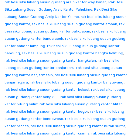
rak besi siku lubang susun gudang arsip kantor Way Kanan
,
Rak Besi
Siku Lubang Susun Gudang Arsip Kantor Yahukimo
,
Rak Besi Siku
Lubang Susun Gudang Arsip Kantor Yalimo
,
rak besi siku lubang susun
gudang kantor
,
rak besi siku lubang susun gudang kantor ambon
,
rak
besi siku lubang susun gudang kantor balikpapan
,
rak besi siku lubang
susun gudang kantor banda aceh
,
rak besi siku lubang susun gudang
kantor bandar lampung
,
rak besi siku lubang susun gudang kantor
bandung
,
rak besi siku lubang susun gudang kantor bangka belitung
,
rak besi siku lubang susun gudang kantor bangkalan
,
rak besi siku
lubang susun gudang kantor banjarbaru
,
rak besi siku lubang susun
gudang kantor banjarmasin
,
rak besi siku lubang susun gudang kantor
banjarnegara
,
rak besi siku lubang susun gudang kantor banyuwangi
,
rak besi siku lubang susun gudang kantor bekasi
,
rak besi siku lubang
susun gudang kantor bengkulu
,
rak besi siku lubang susun gudang
kantor bitung sulut
,
rak besi siku lubang susun gudang kantor blitar
,
rak besi siku lubang susun gudang kantor bogor
,
rak besi siku lubang
susun gudang kantor bondowoso
,
rak besi siku lubang susun gudang
kantor brebes
,
rak besi siku lubang susun gudang kantor buton sultra
,
rak besi siku lubang susun gudang kantor ciamis
,
rak besi siku lubang