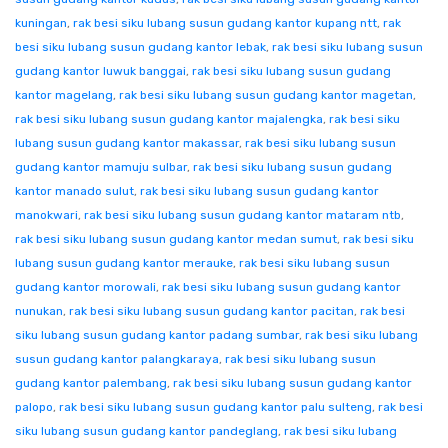
kuningan
,
rak besi siku lubang susun gudang kantor kupang ntt
,
rak
besi siku lubang susun gudang kantor lebak
,
rak besi siku lubang susun
gudang kantor luwuk banggai
,
rak besi siku lubang susun gudang
kantor magelang
,
rak besi siku lubang susun gudang kantor magetan
,
rak besi siku lubang susun gudang kantor majalengka
,
rak besi siku
lubang susun gudang kantor makassar
,
rak besi siku lubang susun
gudang kantor mamuju sulbar
,
rak besi siku lubang susun gudang
kantor manado sulut
,
rak besi siku lubang susun gudang kantor
manokwari
,
rak besi siku lubang susun gudang kantor mataram ntb
,
rak besi siku lubang susun gudang kantor medan sumut
,
rak besi siku
lubang susun gudang kantor merauke
,
rak besi siku lubang susun
gudang kantor morowali
,
rak besi siku lubang susun gudang kantor
nunukan
,
rak besi siku lubang susun gudang kantor pacitan
,
rak besi
siku lubang susun gudang kantor padang sumbar
,
rak besi siku lubang
susun gudang kantor palangkaraya
,
rak besi siku lubang susun
gudang kantor palembang
,
rak besi siku lubang susun gudang kantor
palopo
,
rak besi siku lubang susun gudang kantor palu sulteng
,
rak besi
siku lubang susun gudang kantor pandeglang
,
rak besi siku lubang