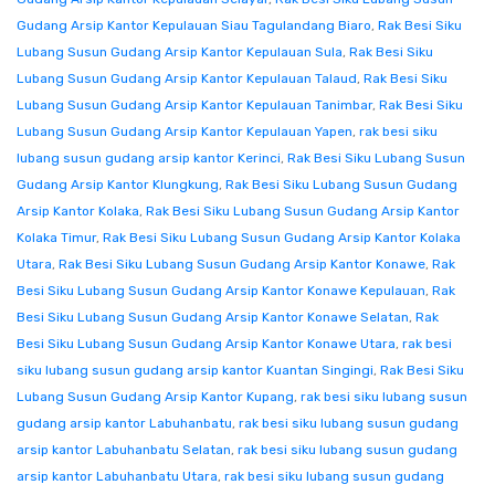
Gudang Arsip Kantor Kepulauan Siau Tagulandang Biaro
,
Rak Besi Siku
Lubang Susun Gudang Arsip Kantor Kepulauan Sula
,
Rak Besi Siku
Lubang Susun Gudang Arsip Kantor Kepulauan Talaud
,
Rak Besi Siku
Lubang Susun Gudang Arsip Kantor Kepulauan Tanimbar
,
Rak Besi Siku
Lubang Susun Gudang Arsip Kantor Kepulauan Yapen
,
rak besi siku
lubang susun gudang arsip kantor Kerinci
,
Rak Besi Siku Lubang Susun
Gudang Arsip Kantor Klungkung
,
Rak Besi Siku Lubang Susun Gudang
Arsip Kantor Kolaka
,
Rak Besi Siku Lubang Susun Gudang Arsip Kantor
Kolaka Timur
,
Rak Besi Siku Lubang Susun Gudang Arsip Kantor Kolaka
Utara
,
Rak Besi Siku Lubang Susun Gudang Arsip Kantor Konawe
,
Rak
Besi Siku Lubang Susun Gudang Arsip Kantor Konawe Kepulauan
,
Rak
Besi Siku Lubang Susun Gudang Arsip Kantor Konawe Selatan
,
Rak
Besi Siku Lubang Susun Gudang Arsip Kantor Konawe Utara
,
rak besi
siku lubang susun gudang arsip kantor Kuantan Singingi
,
Rak Besi Siku
Lubang Susun Gudang Arsip Kantor Kupang
,
rak besi siku lubang susun
gudang arsip kantor Labuhanbatu
,
rak besi siku lubang susun gudang
arsip kantor Labuhanbatu Selatan
,
rak besi siku lubang susun gudang
arsip kantor Labuhanbatu Utara
,
rak besi siku lubang susun gudang