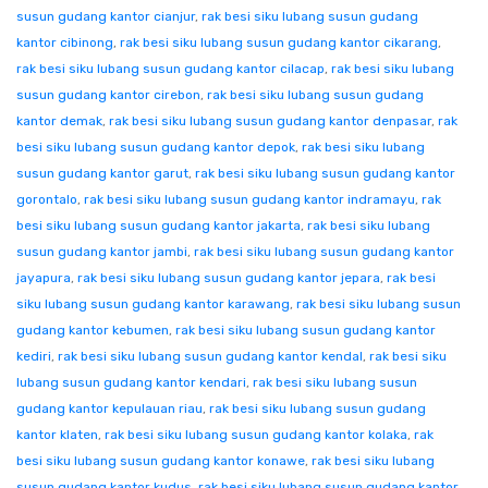
susun gudang kantor cianjur
,
rak besi siku lubang susun gudang
kantor cibinong
,
rak besi siku lubang susun gudang kantor cikarang
,
rak besi siku lubang susun gudang kantor cilacap
,
rak besi siku lubang
susun gudang kantor cirebon
,
rak besi siku lubang susun gudang
kantor demak
,
rak besi siku lubang susun gudang kantor denpasar
,
rak
besi siku lubang susun gudang kantor depok
,
rak besi siku lubang
susun gudang kantor garut
,
rak besi siku lubang susun gudang kantor
gorontalo
,
rak besi siku lubang susun gudang kantor indramayu
,
rak
besi siku lubang susun gudang kantor jakarta
,
rak besi siku lubang
susun gudang kantor jambi
,
rak besi siku lubang susun gudang kantor
jayapura
,
rak besi siku lubang susun gudang kantor jepara
,
rak besi
siku lubang susun gudang kantor karawang
,
rak besi siku lubang susun
gudang kantor kebumen
,
rak besi siku lubang susun gudang kantor
kediri
,
rak besi siku lubang susun gudang kantor kendal
,
rak besi siku
lubang susun gudang kantor kendari
,
rak besi siku lubang susun
gudang kantor kepulauan riau
,
rak besi siku lubang susun gudang
kantor klaten
,
rak besi siku lubang susun gudang kantor kolaka
,
rak
besi siku lubang susun gudang kantor konawe
,
rak besi siku lubang
susun gudang kantor kudus
,
rak besi siku lubang susun gudang kantor