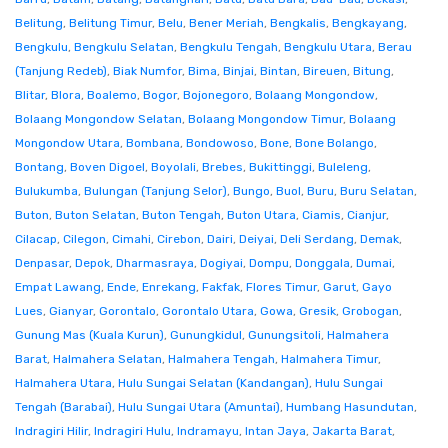
Belitung
,
Belitung Timur
,
Belu
,
Bener Meriah
,
Bengkalis
,
Bengkayang
,
Bengkulu
,
Bengkulu Selatan
,
Bengkulu Tengah
,
Bengkulu Utara
,
Berau
(Tanjung Redeb)
,
Biak Numfor
,
Bima
,
Binjai
,
Bintan
,
Bireuen
,
Bitung
,
Blitar
,
Blora
,
Boalemo
,
Bogor
,
Bojonegoro
,
Bolaang Mongondow
,
Bolaang Mongondow Selatan
,
Bolaang Mongondow Timur
,
Bolaang
Mongondow Utara
,
Bombana
,
Bondowoso
,
Bone
,
Bone Bolango
,
Bontang
,
Boven Digoel
,
Boyolali
,
Brebes
,
Bukittinggi
,
Buleleng
,
Bulukumba
,
Bulungan (Tanjung Selor)
,
Bungo
,
Buol
,
Buru
,
Buru Selatan
,
Buton
,
Buton Selatan
,
Buton Tengah
,
Buton Utara
,
Ciamis
,
Cianjur
,
Cilacap
,
Cilegon
,
Cimahi
,
Cirebon
,
Dairi
,
Deiyai
,
Deli Serdang
,
Demak
,
Denpasar
,
Depok
,
Dharmasraya
,
Dogiyai
,
Dompu
,
Donggala
,
Dumai
,
Empat Lawang
,
Ende
,
Enrekang
,
Fakfak
,
Flores Timur
,
Garut
,
Gayo
Lues
,
Gianyar
,
Gorontalo
,
Gorontalo Utara
,
Gowa
,
Gresik
,
Grobogan
,
Gunung Mas (Kuala Kurun)
,
Gunungkidul
,
Gunungsitoli
,
Halmahera
Barat
,
Halmahera Selatan
,
Halmahera Tengah
,
Halmahera Timur
,
Halmahera Utara
,
Hulu Sungai Selatan (Kandangan)
,
Hulu Sungai
Tengah (Barabai)
,
Hulu Sungai Utara (Amuntai)
,
Humbang Hasundutan
,
Indragiri Hilir
,
Indragiri Hulu
,
Indramayu
,
Intan Jaya
,
Jakarta Barat
,