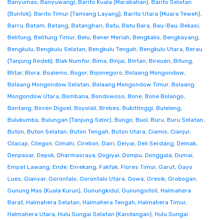
Banyumas
,
Banyuwangi
,
Barito Kuala (Marabahan)
,
Barito Selatan
(Buntok)
,
Barito Timur (Tamiang Layang)
,
Barito Utara (Muara Teweh)
,
Barru
,
Batam
,
Batang
,
Batanghari
,
Batu
,
Batu Bara
,
Bau-Bau
,
Bekasi
,
Belitung
,
Belitung Timur
,
Belu
,
Bener Meriah
,
Bengkalis
,
Bengkayang
,
Bengkulu
,
Bengkulu Selatan
,
Bengkulu Tengah
,
Bengkulu Utara
,
Berau
(Tanjung Redeb)
,
Biak Numfor
,
Bima
,
Binjai
,
Bintan
,
Bireuen
,
Bitung
,
Blitar
,
Blora
,
Boalemo
,
Bogor
,
Bojonegoro
,
Bolaang Mongondow
,
Bolaang Mongondow Selatan
,
Bolaang Mongondow Timur
,
Bolaang
Mongondow Utara
,
Bombana
,
Bondowoso
,
Bone
,
Bone Bolango
,
Bontang
,
Boven Digoel
,
Boyolali
,
Brebes
,
Bukittinggi
,
Buleleng
,
Bulukumba
,
Bulungan (Tanjung Selor)
,
Bungo
,
Buol
,
Buru
,
Buru Selatan
,
Buton
,
Buton Selatan
,
Buton Tengah
,
Buton Utara
,
Ciamis
,
Cianjur
,
Cilacap
,
Cilegon
,
Cimahi
,
Cirebon
,
Dairi
,
Deiyai
,
Deli Serdang
,
Demak
,
Denpasar
,
Depok
,
Dharmasraya
,
Dogiyai
,
Dompu
,
Donggala
,
Dumai
,
Empat Lawang
,
Ende
,
Enrekang
,
Fakfak
,
Flores Timur
,
Garut
,
Gayo
Lues
,
Gianyar
,
Gorontalo
,
Gorontalo Utara
,
Gowa
,
Gresik
,
Grobogan
,
Gunung Mas (Kuala Kurun)
,
Gunungkidul
,
Gunungsitoli
,
Halmahera
Barat
,
Halmahera Selatan
,
Halmahera Tengah
,
Halmahera Timur
,
Halmahera Utara
,
Hulu Sungai Selatan (Kandangan)
,
Hulu Sungai