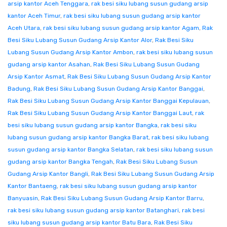
arsip kantor Aceh Tenggara
,
rak besi siku lubang susun gudang arsip
kantor Aceh Timur
,
rak besi siku lubang susun gudang arsip kantor
Aceh Utara
,
rak besi siku lubang susun gudang arsip kantor Agam
,
Rak
Besi Siku Lubang Susun Gudang Arsip Kantor Alor
,
Rak Besi Siku
Lubang Susun Gudang Arsip Kantor Ambon
,
rak besi siku lubang susun
gudang arsip kantor Asahan
,
Rak Besi Siku Lubang Susun Gudang
Arsip Kantor Asmat
,
Rak Besi Siku Lubang Susun Gudang Arsip Kantor
Badung
,
Rak Besi Siku Lubang Susun Gudang Arsip Kantor Banggai
,
Rak Besi Siku Lubang Susun Gudang Arsip Kantor Banggai Kepulauan
,
Rak Besi Siku Lubang Susun Gudang Arsip Kantor Banggai Laut
,
rak
besi siku lubang susun gudang arsip kantor Bangka
,
rak besi siku
lubang susun gudang arsip kantor Bangka Barat
,
rak besi siku lubang
susun gudang arsip kantor Bangka Selatan
,
rak besi siku lubang susun
gudang arsip kantor Bangka Tengah
,
Rak Besi Siku Lubang Susun
Gudang Arsip Kantor Bangli
,
Rak Besi Siku Lubang Susun Gudang Arsip
Kantor Bantaeng
,
rak besi siku lubang susun gudang arsip kantor
Banyuasin
,
Rak Besi Siku Lubang Susun Gudang Arsip Kantor Barru
,
rak besi siku lubang susun gudang arsip kantor Batanghari
,
rak besi
siku lubang susun gudang arsip kantor Batu Bara
,
Rak Besi Siku