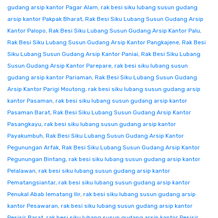
gudang arsip kantor Pagar Alam
,
rak besi siku lubang susun gudang
arsip kantor Pakpak Bharat
,
Rak Besi Siku Lubang Susun Gudang Arsip
Kantor Palopo
,
Rak Besi Siku Lubang Susun Gudang Arsip Kantor Palu
,
Rak Besi Siku Lubang Susun Gudang Arsip Kantor Pangkajene
,
Rak Besi
Siku Lubang Susun Gudang Arsip Kantor Paniai
,
Rak Besi Siku Lubang
Susun Gudang Arsip Kantor Parepare
,
rak besi siku lubang susun
gudang arsip kantor Pariaman
,
Rak Besi Siku Lubang Susun Gudang
Arsip Kantor Parigi Moutong
,
rak besi siku lubang susun gudang arsip
kantor Pasaman
,
rak besi siku lubang susun gudang arsip kantor
Pasaman Barat
,
Rak Besi Siku Lubang Susun Gudang Arsip Kantor
Pasangkayu
,
rak besi siku lubang susun gudang arsip kantor
Payakumbuh
,
Rak Besi Siku Lubang Susun Gudang Arsip Kantor
Pegunungan Arfak
,
Rak Besi Siku Lubang Susun Gudang Arsip Kantor
Pegunungan Bintang
,
rak besi siku lubang susun gudang arsip kantor
Pelalawan
,
rak besi siku lubang susun gudang arsip kantor
Pematangsiantar
,
rak besi siku lubang susun gudang arsip kantor
Penukal Abab lematang Ilir
,
rak besi siku lubang susun gudang arsip
kantor Pesawaran
,
rak besi siku lubang susun gudang arsip kantor
Pesisir Barat
,
rak besi siku lubang susun gudang arsip kantor Pesisir