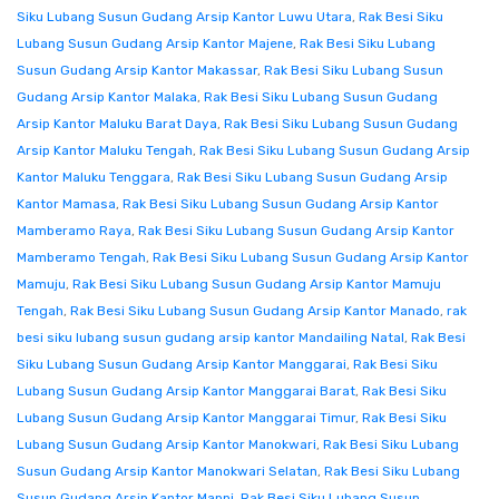
Siku Lubang Susun Gudang Arsip Kantor Luwu Utara
,
Rak Besi Siku
Lubang Susun Gudang Arsip Kantor Majene
,
Rak Besi Siku Lubang
Susun Gudang Arsip Kantor Makassar
,
Rak Besi Siku Lubang Susun
Gudang Arsip Kantor Malaka
,
Rak Besi Siku Lubang Susun Gudang
Arsip Kantor Maluku Barat Daya
,
Rak Besi Siku Lubang Susun Gudang
Arsip Kantor Maluku Tengah
,
Rak Besi Siku Lubang Susun Gudang Arsip
Kantor Maluku Tenggara
,
Rak Besi Siku Lubang Susun Gudang Arsip
Kantor Mamasa
,
Rak Besi Siku Lubang Susun Gudang Arsip Kantor
Mamberamo Raya
,
Rak Besi Siku Lubang Susun Gudang Arsip Kantor
Mamberamo Tengah
,
Rak Besi Siku Lubang Susun Gudang Arsip Kantor
Mamuju
,
Rak Besi Siku Lubang Susun Gudang Arsip Kantor Mamuju
Tengah
,
Rak Besi Siku Lubang Susun Gudang Arsip Kantor Manado
,
rak
besi siku lubang susun gudang arsip kantor Mandailing Natal
,
Rak Besi
Siku Lubang Susun Gudang Arsip Kantor Manggarai
,
Rak Besi Siku
Lubang Susun Gudang Arsip Kantor Manggarai Barat
,
Rak Besi Siku
Lubang Susun Gudang Arsip Kantor Manggarai Timur
,
Rak Besi Siku
Lubang Susun Gudang Arsip Kantor Manokwari
,
Rak Besi Siku Lubang
Susun Gudang Arsip Kantor Manokwari Selatan
,
Rak Besi Siku Lubang
Susun Gudang Arsip Kantor Mappi
,
Rak Besi Siku Lubang Susun