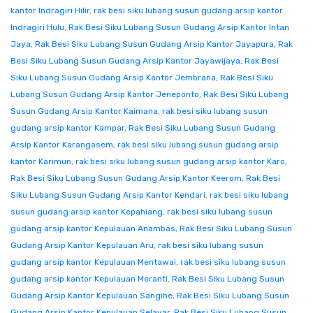
kantor Indragiri Hilir
,
rak besi siku lubang susun gudang arsip kantor
Indragiri Hulu
,
Rak Besi Siku Lubang Susun Gudang Arsip Kantor Intan
Jaya
,
Rak Besi Siku Lubang Susun Gudang Arsip Kantor Jayapura
,
Rak
Besi Siku Lubang Susun Gudang Arsip Kantor Jayawijaya
,
Rak Besi
Siku Lubang Susun Gudang Arsip Kantor Jembrana
,
Rak Besi Siku
Lubang Susun Gudang Arsip Kantor Jeneponto
,
Rak Besi Siku Lubang
Susun Gudang Arsip Kantor Kaimana
,
rak besi siku lubang susun
gudang arsip kantor Kampar
,
Rak Besi Siku Lubang Susun Gudang
Arsip Kantor Karangasem
,
rak besi siku lubang susun gudang arsip
kantor Karimun
,
rak besi siku lubang susun gudang arsip kantor Karo
,
Rak Besi Siku Lubang Susun Gudang Arsip Kantor Keerom
,
Rak Besi
Siku Lubang Susun Gudang Arsip Kantor Kendari
,
rak besi siku lubang
susun gudang arsip kantor Kepahiang
,
rak besi siku lubang susun
gudang arsip kantor Kepulauan Anambas
,
Rak Besi Siku Lubang Susun
Gudang Arsip Kantor Kepulauan Aru
,
rak besi siku lubang susun
gudang arsip kantor Kepulauan Mentawai
,
rak besi siku lubang susun
gudang arsip kantor Kepulauan Meranti
,
Rak Besi Siku Lubang Susun
Gudang Arsip Kantor Kepulauan Sangihe
,
Rak Besi Siku Lubang Susun
Gudang Arsip Kantor Kepulauan Selayar
,
Rak Besi Siku Lubang Susun