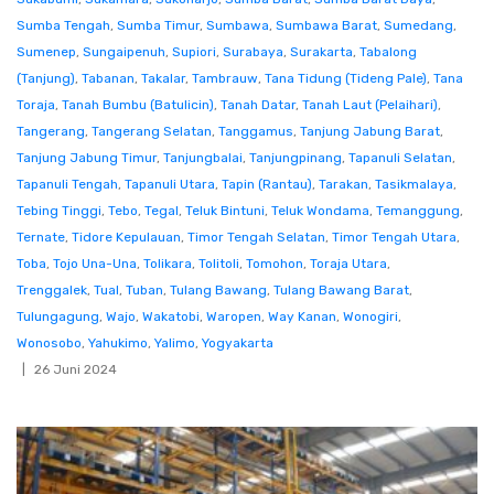
Sumba Tengah
,
Sumba Timur
,
Sumbawa
,
Sumbawa Barat
,
Sumedang
,
Sumenep
,
Sungaipenuh
,
Supiori
,
Surabaya
,
Surakarta
,
Tabalong
(Tanjung)
,
Tabanan
,
Takalar
,
Tambrauw
,
Tana Tidung (Tideng Pale)
,
Tana
Toraja
,
Tanah Bumbu (Batulicin)
,
Tanah Datar
,
Tanah Laut (Pelaihari)
,
Tangerang
,
Tangerang Selatan
,
Tanggamus
,
Tanjung Jabung Barat
,
Tanjung Jabung Timur
,
Tanjungbalai
,
Tanjungpinang
,
Tapanuli Selatan
,
Tapanuli Tengah
,
Tapanuli Utara
,
Tapin (Rantau)
,
Tarakan
,
Tasikmalaya
,
Tebing Tinggi
,
Tebo
,
Tegal
,
Teluk Bintuni
,
Teluk Wondama
,
Temanggung
,
Ternate
,
Tidore Kepulauan
,
Timor Tengah Selatan
,
Timor Tengah Utara
,
Toba
,
Tojo Una-Una
,
Tolikara
,
Tolitoli
,
Tomohon
,
Toraja Utara
,
Trenggalek
,
Tual
,
Tuban
,
Tulang Bawang
,
Tulang Bawang Barat
,
Tulungagung
,
Wajo
,
Wakatobi
,
Waropen
,
Way Kanan
,
Wonogiri
,
Wonosobo
,
Yahukimo
,
Yalimo
,
Yogyakarta
26 Juni 2024