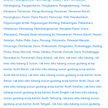
Pandeglang
,
Pangandaran
,
Pangkajene
,
Pangkalpinang.
,
Paniai
,
Parepare
,
Pariaman
,
Parigi Moutong
,
Pasaman
,
Pasaman Barat
,
Pasangkayu
,
Paser (Tana Paser)
,
Pasuruan
,
Pati
,
Payakumbuh
,
Pegunungan Arfak
,
Pegunungan Bintang
,
Pekalongan
,
Pekanbaru
,
Pelalawan
,
Pemalang
,
Pematangsiantar
,
Penajam Paser Utara
(Penajam)
,
Penukal Abab lematang Ilir
,
Pesawaran
,
Pesisir Barat
,
Pesisir
Selatan
,
Pidie
,
Pidie Jaya
,
Pinrang
,
Pohuwato
,
Polewali Mandar
,
Ponorogo
,
Pontianak
,
Poso
,
Prabumulih
,
Pringsewu
,
Probolinggo
,
Pulang
Pisau
,
Pulau Morotai
,
Pulau Taliabu
,
Puncak
,
Puncak Jaya
,
Purbalingga
,
Purwakarta
,
Purworejo
,
Raja Ampat
,
rak besi
,
rak besi siku lubang
,
rak
besi siku lubang 5 susun
,
rak besi siku lubang susun gudang arsip
kantor Aceh Barat
,
rak besi siku lubang susun gudang arsip kantor
Aceh Barat Daya
,
rak besi siku lubang susun gudang arsip kantor Aceh
Besar
,
rak besi siku lubang susun gudang arsip kantor Aceh Jaya
,
rak
besi siku lubang susun gudang arsip kantor Aceh Selatan
,
rak besi siku
lubang susun gudang arsip kantor Aceh Singkil
,
rak besi siku lubang
susun gudang arsip kantor Aceh Tamiang
,
rak besi siku lubang susun
gudang arsip kantor Aceh Tengah
,
rak besi siku lubang susun gudang