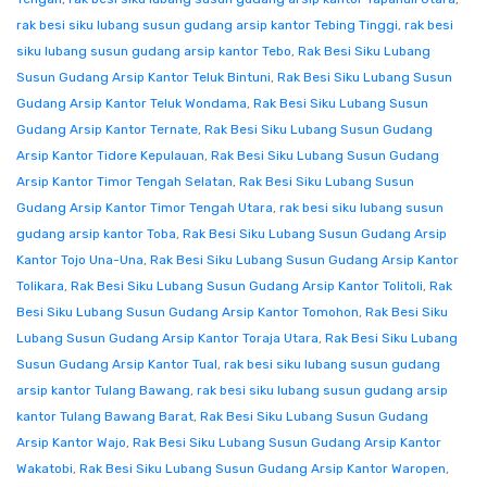
rak besi siku lubang susun gudang arsip kantor Tebing Tinggi
,
rak besi
siku lubang susun gudang arsip kantor Tebo
,
Rak Besi Siku Lubang
Susun Gudang Arsip Kantor Teluk Bintuni
,
Rak Besi Siku Lubang Susun
Gudang Arsip Kantor Teluk Wondama
,
Rak Besi Siku Lubang Susun
Gudang Arsip Kantor Ternate
,
Rak Besi Siku Lubang Susun Gudang
Arsip Kantor Tidore Kepulauan
,
Rak Besi Siku Lubang Susun Gudang
Arsip Kantor Timor Tengah Selatan
,
Rak Besi Siku Lubang Susun
Gudang Arsip Kantor Timor Tengah Utara
,
rak besi siku lubang susun
gudang arsip kantor Toba
,
Rak Besi Siku Lubang Susun Gudang Arsip
Kantor Tojo Una-Una
,
Rak Besi Siku Lubang Susun Gudang Arsip Kantor
Tolikara
,
Rak Besi Siku Lubang Susun Gudang Arsip Kantor Tolitoli
,
Rak
Besi Siku Lubang Susun Gudang Arsip Kantor Tomohon
,
Rak Besi Siku
Lubang Susun Gudang Arsip Kantor Toraja Utara
,
Rak Besi Siku Lubang
Susun Gudang Arsip Kantor Tual
,
rak besi siku lubang susun gudang
arsip kantor Tulang Bawang
,
rak besi siku lubang susun gudang arsip
kantor Tulang Bawang Barat
,
Rak Besi Siku Lubang Susun Gudang
Arsip Kantor Wajo
,
Rak Besi Siku Lubang Susun Gudang Arsip Kantor
Wakatobi
,
Rak Besi Siku Lubang Susun Gudang Arsip Kantor Waropen
,