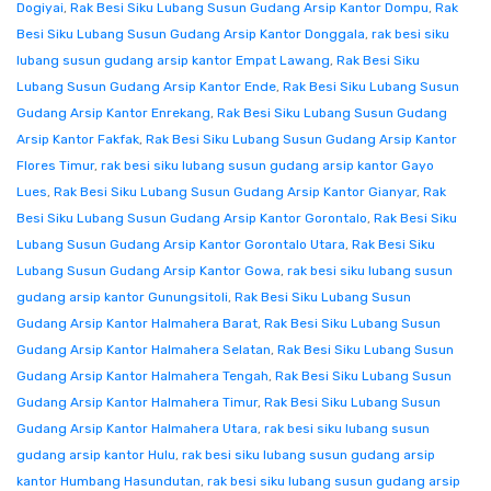
Dogiyai
,
Rak Besi Siku Lubang Susun Gudang Arsip Kantor Dompu
,
Rak
Besi Siku Lubang Susun Gudang Arsip Kantor Donggala
,
rak besi siku
lubang susun gudang arsip kantor Empat Lawang
,
Rak Besi Siku
Lubang Susun Gudang Arsip Kantor Ende
,
Rak Besi Siku Lubang Susun
Gudang Arsip Kantor Enrekang
,
Rak Besi Siku Lubang Susun Gudang
Arsip Kantor Fakfak
,
Rak Besi Siku Lubang Susun Gudang Arsip Kantor
Flores Timur
,
rak besi siku lubang susun gudang arsip kantor Gayo
Lues
,
Rak Besi Siku Lubang Susun Gudang Arsip Kantor Gianyar
,
Rak
Besi Siku Lubang Susun Gudang Arsip Kantor Gorontalo
,
Rak Besi Siku
Lubang Susun Gudang Arsip Kantor Gorontalo Utara
,
Rak Besi Siku
Lubang Susun Gudang Arsip Kantor Gowa
,
rak besi siku lubang susun
gudang arsip kantor Gunungsitoli
,
Rak Besi Siku Lubang Susun
Gudang Arsip Kantor Halmahera Barat
,
Rak Besi Siku Lubang Susun
Gudang Arsip Kantor Halmahera Selatan
,
Rak Besi Siku Lubang Susun
Gudang Arsip Kantor Halmahera Tengah
,
Rak Besi Siku Lubang Susun
Gudang Arsip Kantor Halmahera Timur
,
Rak Besi Siku Lubang Susun
Gudang Arsip Kantor Halmahera Utara
,
rak besi siku lubang susun
gudang arsip kantor Hulu
,
rak besi siku lubang susun gudang arsip
kantor Humbang Hasundutan
,
rak besi siku lubang susun gudang arsip