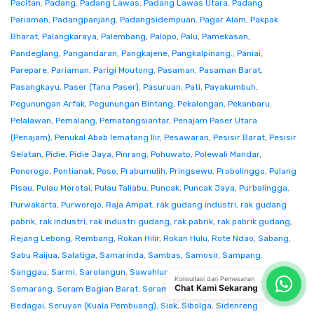
Pacitan
,
Padang
,
Padang Lawas
,
Padang Lawas Utara
,
Padang
Pariaman
,
Padangpanjang
,
Padangsidempuan
,
Pagar Alam
,
Pakpak
Bharat
,
Palangkaraya
,
Palembang
,
Palopo
,
Palu
,
Pamekasan
,
Pandeglang
,
Pangandaran
,
Pangkajene
,
Pangkalpinang.
,
Paniai
,
Parepare
,
Pariaman
,
Parigi Moutong
,
Pasaman
,
Pasaman Barat
,
Pasangkayu
,
Paser (Tana Paser)
,
Pasuruan
,
Pati
,
Payakumbuh
,
Pegunungan Arfak
,
Pegunungan Bintang
,
Pekalongan
,
Pekanbaru
,
Pelalawan
,
Pemalang
,
Pematangsiantar
,
Penajam Paser Utara
(Penajam)
,
Penukal Abab lematang Ilir
,
Pesawaran
,
Pesisir Barat
,
Pesisir
Selatan
,
Pidie
,
Pidie Jaya
,
Pinrang
,
Pohuwato
,
Polewali Mandar
,
Ponorogo
,
Pontianak
,
Poso
,
Prabumulih
,
Pringsewu
,
Probolinggo
,
Pulang
Pisau
,
Pulau Morotai
,
Pulau Taliabu
,
Puncak
,
Puncak Jaya
,
Purbalingga
,
Purwakarta
,
Purworejo
,
Raja Ampat
,
rak gudang industri
,
rak gudang
pabrik
,
rak industri
,
rak industri gudang
,
rak pabrik
,
rak pabrik gudang
,
Rejang Lebong
,
Rembang
,
Rokan Hilir
,
Rokan Hulu
,
Rote Ndao
,
Sabang
,
Sabu Raijua
,
Salatiga
,
Samarinda
,
Sambas
,
Samosir
,
Sampang
,
Sanggau
,
Sarmi
,
Sarolangun
,
Sawahlunto
,
Sekadau
,
Seluma
,
Konsultasi dan Pemesanan
Chat Kami Sekarang
Semarang
,
Seram Bagian Barat
,
Seram Bagian Timur
,
Serang
,
Serdang
Bedagai
,
Seruyan (Kuala Pembuang)
,
Siak
,
Sibolga
,
Sidenreng