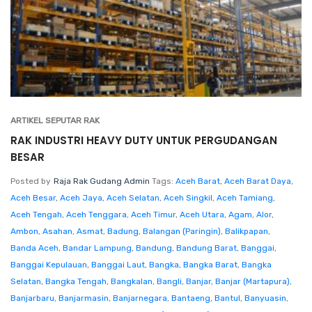
ARTIKEL SEPUTAR RAK
RAK INDUSTRI HEAVY DUTY UNTUK PERGUDANGAN
BESAR
Posted by
Raja Rak Gudang Admin
Tags:
Aceh Barat
,
Aceh Barat Daya
,
Aceh Besar
,
Aceh Jaya
,
Aceh Selatan
,
Aceh Singkil
,
Aceh Tamiang
,
Aceh Tengah
,
Aceh Tenggara
,
Aceh Timur
,
Aceh Utara
,
Agam
,
Alor
,
Ambon
,
Asahan
,
Asmat
,
Badung
,
Balangan (Paringin)
,
Balikpapan
,
Banda Aceh
,
Bandar Lampung
,
Bandung
,
Bandung Barat
,
Banggai
,
Banggai Kepulauan
,
Banggai Laut
,
Bangka
,
Bangka Barat
,
Bangka
Selatan
,
Bangka Tengah
,
Bangkalan
,
Bangli
,
Banjar
,
Banjar (Martapura)
,
Banjarbaru
,
Banjarmasin
,
Banjarnegara
,
Bantaeng
,
Bantul
,
Banyuasin
,