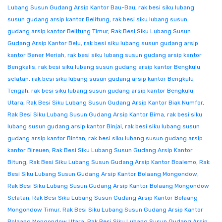
Lubang Susun Gudang Arsip Kantor Bau-Bau
,
rak besi siku lubang
susun gudang arsip kantor Belitung
,
rak besi siku lubang susun
gudang arsip kantor Belitung Timur
,
Rak Besi Siku Lubang Susun
Gudang Arsip Kantor Belu
,
rak besi siku lubang susun gudang arsip
kantor Bener Meriah
,
rak besi siku lubang susun gudang arsip kantor
Bengkalis
,
rak besi siku lubang susun gudang arsip kantor Bengkulu
selatan
,
rak besi siku lubang susun gudang arsip kantor Bengkulu
Tengah
,
rak besi siku lubang susun gudang arsip kantor Bengkulu
Utara
,
Rak Besi Siku Lubang Susun Gudang Arsip Kantor Biak Numfor
,
Rak Besi Siku Lubang Susun Gudang Arsip Kantor Bima
,
rak besi siku
lubang susun gudang arsip kantor Binjai
,
rak besi siku lubang susun
gudang arsip kantor Bintan
,
rak besi siku lubang susun gudang arsip
kantor Bireuen
,
Rak Besi Siku Lubang Susun Gudang Arsip Kantor
Bitung
,
Rak Besi Siku Lubang Susun Gudang Arsip Kantor Boalemo
,
Rak
Besi Siku Lubang Susun Gudang Arsip Kantor Bolaang Mongondow
,
Rak Besi Siku Lubang Susun Gudang Arsip Kantor Bolaang Mongondow
Selatan
,
Rak Besi Siku Lubang Susun Gudang Arsip Kantor Bolaang
Mongondow Timur
,
Rak Besi Siku Lubang Susun Gudang Arsip Kantor
Bolaang Mongondow Utara
,
Rak Besi Siku Lubang Susun Gudang Arsip