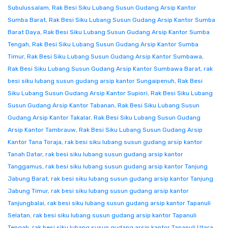
Subulussalam
,
Rak Besi Siku Lubang Susun Gudang Arsip Kantor
Sumba Barat
,
Rak Besi Siku Lubang Susun Gudang Arsip Kantor Sumba
Barat Daya
,
Rak Besi Siku Lubang Susun Gudang Arsip Kantor Sumba
Tengah
,
Rak Besi Siku Lubang Susun Gudang Arsip Kantor Sumba
Timur
,
Rak Besi Siku Lubang Susun Gudang Arsip Kantor Sumbawa
,
Rak Besi Siku Lubang Susun Gudang Arsip Kantor Sumbawa Barat
,
rak
besi siku lubang susun gudang arsip kantor Sungaipenuh
,
Rak Besi
Siku Lubang Susun Gudang Arsip Kantor Supiori
,
Rak Besi Siku Lubang
Susun Gudang Arsip Kantor Tabanan
,
Rak Besi Siku Lubang Susun
Gudang Arsip Kantor Takalar
,
Rak Besi Siku Lubang Susun Gudang
Arsip Kantor Tambrauw
,
Rak Besi Siku Lubang Susun Gudang Arsip
Kantor Tana Toraja
,
rak besi siku lubang susun gudang arsip kantor
Tanah Datar
,
rak besi siku lubang susun gudang arsip kantor
Tanggamus
,
rak besi siku lubang susun gudang arsip kantor Tanjung
Jabung Barat
,
rak besi siku lubang susun gudang arsip kantor Tanjung
Jabung Timur
,
rak besi siku lubang susun gudang arsip kantor
Tanjungbalai
,
rak besi siku lubang susun gudang arsip kantor Tapanuli
Selatan
,
rak besi siku lubang susun gudang arsip kantor Tapanuli
Tengah
,
rak besi siku lubang susun gudang arsip kantor Tapanuli Utara
,