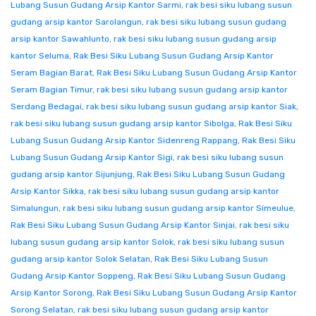
Lubang Susun Gudang Arsip Kantor Sarmi
,
rak besi siku lubang susun
gudang arsip kantor Sarolangun
,
rak besi siku lubang susun gudang
arsip kantor Sawahlunto
,
rak besi siku lubang susun gudang arsip
kantor Seluma
,
Rak Besi Siku Lubang Susun Gudang Arsip Kantor
Seram Bagian Barat
,
Rak Besi Siku Lubang Susun Gudang Arsip Kantor
Seram Bagian Timur
,
rak besi siku lubang susun gudang arsip kantor
Serdang Bedagai
,
rak besi siku lubang susun gudang arsip kantor Siak
,
rak besi siku lubang susun gudang arsip kantor Sibolga
,
Rak Besi Siku
Lubang Susun Gudang Arsip Kantor Sidenreng Rappang
,
Rak Besi Siku
Lubang Susun Gudang Arsip Kantor Sigi
,
rak besi siku lubang susun
gudang arsip kantor Sijunjung
,
Rak Besi Siku Lubang Susun Gudang
Arsip Kantor Sikka
,
rak besi siku lubang susun gudang arsip kantor
Simalungun
,
rak besi siku lubang susun gudang arsip kantor Simeulue
,
Rak Besi Siku Lubang Susun Gudang Arsip Kantor Sinjai
,
rak besi siku
lubang susun gudang arsip kantor Solok
,
rak besi siku lubang susun
gudang arsip kantor Solok Selatan
,
Rak Besi Siku Lubang Susun
Gudang Arsip Kantor Soppeng
,
Rak Besi Siku Lubang Susun Gudang
Arsip Kantor Sorong
,
Rak Besi Siku Lubang Susun Gudang Arsip Kantor
Sorong Selatan
,
rak besi siku lubang susun gudang arsip kantor