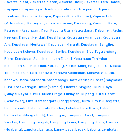
Jakarta Pusat
,
Jakarta Selatan
,
Jakarta Timur
,
Jakarta Utara
,
Jambi
,
Jayapura
,
Jayawijaya
,
Jember
,
Jembrana
,
Jeneponto
,
Jepara
,
Jombang
,
Kaimana
,
Kampar
,
Kapuas (Kuala Kapuas)
,
Kapuas Hulu
(Putussibau)
,
Karanganyar
,
Karangasem
,
Karawang
,
Karimun
,
Karo
,
Katingan (Kasongan)
,
Kaur
,
Kayong Utara (Sukadana)
,
Kebumen
,
Kediri
,
Keerom
,
Kendal
,
Kendari
,
Kepahiang
,
Kepulauan Anambas
,
Kepulauan
Aru
,
Kepulauan Mentawai
,
Kepulauan Meranti
,
Kepulauan Sangihe
,
Kepulauan Selayar
,
Kepulauan Seribu
,
Kepulauan Siau Tagulandang
Biaro
,
Kepulauan Sula
,
Kepulauan Talaud
,
Kepulauan Tanimbar
,
Kepulauan Yapen
,
Kerinci
,
Ketapang
,
Klaten
,
Klungkung
,
Kolaka
,
Kolaka
Timur
,
Kolaka Utara
,
Konawe
,
Konawe Kepulauan
,
Konawe Selatan
,
Konawe Utara
,
Kotabaru
,
Kotamobagu
,
Kotawaringin Barat (Pangkalan
Bun)
,
Kotawaringin Timur (Sampit)
,
Kuantan Singingi
,
Kubu Raya
(Sungai Raya)
,
Kudus
,
Kulon Progo
,
Kuningan
,
Kupang
,
Kutai Barat
(Sendawar)
,
Kutai Kartanegara (Tenggarong)
,
Kutai Timur (Sangatta)
,
Labuhanbatu
,
Labuhanbatu Selatan
,
Labuhanbatu Utara
,
Lahat
,
Lamandau (Nanga Bulik)
,
Lamongan
,
Lampung Barat
,
Lampung
Selatan
,
Lampung Tengah
,
Lampung Timur
,
Lampung Utara
,
Landak
(Ngabang)
,
Langkat
,
Langsa
,
Lanny Jaya
,
Lebak
,
Lebong
,
Lembata
,