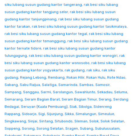
siku lubang susun gudang kantor tangerang
,
rak besi siku lubang
susun gudang kantor tangjung selor
,
rak besi siku lubang susun
gudang kantor tanjungpinang
,
rak besi siku lubang susun gudang
kantor tarakan
,
rak besi siku lubang susun gudang kantor tasikmalaya
,
rak besi siku lubang susun gudang kantor tegal
,
rak besi siku lubang
susun gudang kantor temanggung
,
rak besi siku lubang susun gudang
kantor ternate tidore
,
rak besi siku lubang susun gudang kantor
tulungagung
,
rak besi siku lubang susun gudang kantor wonogiri
,
rak
besi siku lubang susun gudang kantor wonosobo
,
rak besi siku lubang
susun gudang kantor yogyakarta
,
rak gudang
,
rak siku
,
rak siku
gudang
,
Rejang Lebong
,
Rembang
,
Rokan Hilir
,
Rokan Hulu
,
Rote Ndao
,
Sabang
,
Sabu Raijua
,
Salatiga
,
Samarinda
,
Sambas
,
Samosir
,
Sampang
,
Sanggau
,
Sarmi
,
Sarolangun
,
Sawahlunto
,
Sekadau
,
Seluma
,
Semarang
,
Seram Bagian Barat
,
Seram Bagian Timur
,
Serang
,
Serdang
Bedagai
,
Seruyan (Kuala Pembuang)
,
Siak
,
Sibolga
,
Sidenreng
Rappang
,
Sidoarjo
,
Sigi
,
Sijunjung
,
Sikka
,
Simalungun
,
Simeulue
,
Singkawang
,
Sinjai
,
Sintang
,
Situbondo
,
Sleman
,
Solok
,
Solok Selatan
,
Soppeng
,
Sorong
,
Sorong Selatan
,
Sragen
,
Subang
,
Subulussalam
,
Sukabumi
,
Sukamara
,
Sukoharjo
,
Sumba Barat
,
Sumba Barat Daya
,