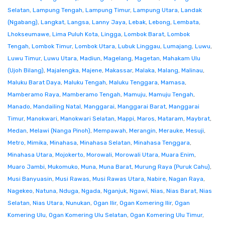
Selatan
,
Lampung Tengah
,
Lampung Timur
,
Lampung Utara
,
Landak
(Ngabang)
,
Langkat
,
Langsa
,
Lanny Jaya
,
Lebak
,
Lebong
,
Lembata
,
Lhokseumawe
,
Lima Puluh Kota
,
Lingga
,
Lombok Barat
,
Lombok
Tengah
,
Lombok Timur
,
Lombok Utara
,
Lubuk Linggau
,
Lumajang
,
Luwu
,
Luwu Timur
,
Luwu Utara
,
Madiun
,
Magelang
,
Magetan
,
Mahakam Ulu
(Ujoh Bilang)
,
Majalengka
,
Majene
,
Makassar
,
Malaka
,
Malang
,
Malinau
,
Maluku Barat Daya
,
Maluku Tengah
,
Maluku Tenggara
,
Mamasa
,
Mamberamo Raya
,
Mamberamo Tengah
,
Mamuju
,
Mamuju Tengah
,
Manado
,
Mandailing Natal
,
Manggarai
,
Manggarai Barat
,
Manggarai
Timur
,
Manokwari
,
Manokwari Selatan
,
Mappi
,
Maros
,
Mataram
,
Maybrat
,
Medan
,
Melawi (Nanga Pinoh)
,
Mempawah
,
Merangin
,
Merauke
,
Mesuji
,
Metro
,
Mimika
,
Minahasa
,
Minahasa Selatan
,
Minahasa Tenggara
,
Minahasa Utara
,
Mojokerto
,
Morowali
,
Morowali Utara
,
Muara Enim
,
Muaro Jambi
,
Mukomuko
,
Muna
,
Muna Barat
,
Murung Raya (Puruk Cahu)
,
Musi Banyuasin
,
Musi Rawas
,
Musi Rawas Utara
,
Nabire
,
Nagan Raya
,
Nagekeo
,
Natuna
,
Nduga
,
Ngada
,
Nganjuk
,
Ngawi
,
Nias
,
Nias Barat
,
Nias
Selatan
,
Nias Utara
,
Nunukan
,
Ogan Ilir
,
Ogan Komering Ilir
,
Ogan
Komering Ulu
,
Ogan Komering Ulu Selatan
,
Ogan Komering Ulu Timur
,