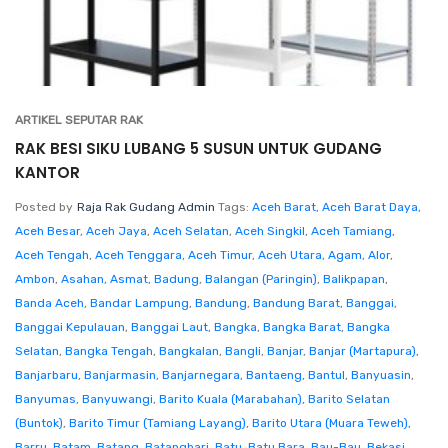
ARTIKEL SEPUTAR RAK
RAK BESI SIKU LUBANG 5 SUSUN UNTUK GUDANG
KANTOR
Posted by
Raja Rak Gudang Admin
Tags:
Aceh Barat
,
Aceh Barat Daya
,
Aceh Besar
,
Aceh Jaya
,
Aceh Selatan
,
Aceh Singkil
,
Aceh Tamiang
,
Aceh Tengah
,
Aceh Tenggara
,
Aceh Timur
,
Aceh Utara
,
Agam
,
Alor
,
Ambon
,
Asahan
,
Asmat
,
Badung
,
Balangan (Paringin)
,
Balikpapan
,
Banda Aceh
,
Bandar Lampung
,
Bandung
,
Bandung Barat
,
Banggai
,
Banggai Kepulauan
,
Banggai Laut
,
Bangka
,
Bangka Barat
,
Bangka
Selatan
,
Bangka Tengah
,
Bangkalan
,
Bangli
,
Banjar
,
Banjar (Martapura)
,
Banjarbaru
,
Banjarmasin
,
Banjarnegara
,
Bantaeng
,
Bantul
,
Banyuasin
,
Banyumas
,
Banyuwangi
,
Barito Kuala (Marabahan)
,
Barito Selatan
(Buntok)
,
Barito Timur (Tamiang Layang)
,
Barito Utara (Muara Teweh)
,
Barru
,
Batam
,
Batang
,
Batanghari
,
Batu
,
Batu Bara
,
Bau-Bau
,
Bekasi
,