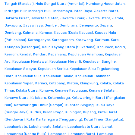
Tengah (Barabai)
,
Hulu Sungai Utara (Amuntai)
,
Humbang Hasundutan
,
Indragiri Hilir
,
Indragiri Hulu
,
Indramayu
,
Intan Jaya
,
Jakarta Barat
,
Jakarta Pusat
,
Jakarta Selatan
,
Jakarta Timur
,
Jakarta Utara
,
Jambi
,
Jayapura
,
Jayawijaya
,
Jember
,
Jembrana
,
Jeneponto
,
Jepara
,
Jombang
,
Kaimana
,
Kampar
,
Kapuas (Kuala Kapuas)
,
Kapuas Hulu
(Putussibau)
,
Karanganyar
,
Karangasem
,
Karawang
,
Karimun
,
Karo
,
Katingan (Kasongan)
,
Kaur
,
Kayong Utara (Sukadana)
,
Kebumen
,
Kediri
,
Keerom
,
Kendal
,
Kendari
,
Kepahiang
,
Kepulauan Anambas
,
Kepulauan
Aru
,
Kepulauan Mentawai
,
Kepulauan Meranti
,
Kepulauan Sangihe
,
Kepulauan Selayar
,
Kepulauan Seribu
,
Kepulauan Siau Tagulandang
Biaro
,
Kepulauan Sula
,
Kepulauan Talaud
,
Kepulauan Tanimbar
,
Kepulauan Yapen
,
Kerinci
,
Ketapang
,
Klaten
,
Klungkung
,
Kolaka
,
Kolaka
Timur
,
Kolaka Utara
,
Konawe
,
Konawe Kepulauan
,
Konawe Selatan
,
Konawe Utara
,
Kotabaru
,
Kotamobagu
,
Kotawaringin Barat (Pangkalan
Bun)
,
Kotawaringin Timur (Sampit)
,
Kuantan Singingi
,
Kubu Raya
(Sungai Raya)
,
Kudus
,
Kulon Progo
,
Kuningan
,
Kupang
,
Kutai Barat
(Sendawar)
,
Kutai Kartanegara (Tenggarong)
,
Kutai Timur (Sangatta)
,
Labuhanbatu
,
Labuhanbatu Selatan
,
Labuhanbatu Utara
,
Lahat
,
Lamandau (Nanga Bulik)
,
Lamongan
,
Lampung Barat
,
Lampung