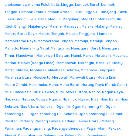
Lhokseumawe
,
Lima Puluh Kota
,
Lingga
,
Lombok Barat
,
Lombok
Tengah
,
Lombok Timur
,
Lombok Utara
,
Lubuk Linggau
,
Lumajang
,
Luwu
,
Luwu Timur
,
Luwu Utara
,
Madiun
,
Magelang
,
Magetan
,
Mahakam Ulu
(Ujoh Bilang)
,
Majalengka
,
Majene
,
Makassar
,
Malaka
,
Malang
,
Malinau
,
Maluku Barat Daya
,
Maluku Tengah
,
Maluku Tenggara
,
Mamasa
,
Mamberamo Raya
,
Mamberamo Tengah
,
Mamuju
,
Mamuju Tengah
,
Manado
,
Mandailing Natal
,
Manggarai
,
Manggarai Barat
,
Manggarai
Timur
,
Manokwari
,
Manokwari Selatan
,
Mappi
,
Maros
,
Mataram
,
Maybrat
,
Medan
,
Melawi (Nanga Pinoh)
,
Mempawah
,
Merangin
,
Merauke
,
Mesuji
,
Metro
,
Mimika
,
Minahasa
,
Minahasa Selatan
,
Minahasa Tenggara
,
Minahasa Utara
,
Mojokerto
,
Morowali
,
Morowali Utara
,
Muara Enim
,
Muaro Jambi
,
Mukomuko
,
Muna
,
Muna Barat
,
Murung Raya (Puruk Cahu)
,
Musi Banyuasin
,
Musi Rawas
,
Musi Rawas Utara
,
Nabire
,
Nagan Raya
,
Nagekeo
,
Natuna
,
Nduga
,
Ngada
,
Nganjuk
,
Ngawi
,
Nias
,
Nias Barat
,
Nias
Selatan
,
Nias Utara
,
Nunukan
,
Ogan Ilir
,
Ogan Komering Ilir
,
Ogan
Komering Ulu
,
Ogan Komering Ulu Selatan
,
Ogan Komering Ulu Timur
,
Pacitan
,
Padang
,
Padang Lawas
,
Padang Lawas Utara
,
Padang
Pariaman
,
Padangpanjang
,
Padangsidempuan
,
Pagar Alam
,
Pakpak
Bharat
,
Palangkaraya
,
Palembang
,
Palopo
,
Palu
,
Pamekasan
,