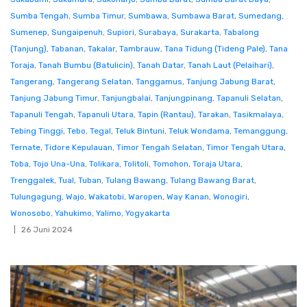
Sumba Tengah
,
Sumba Timur
,
Sumbawa
,
Sumbawa Barat
,
Sumedang
,
Sumenep
,
Sungaipenuh
,
Supiori
,
Surabaya
,
Surakarta
,
Tabalong
(Tanjung)
,
Tabanan
,
Takalar
,
Tambrauw
,
Tana Tidung (Tideng Pale)
,
Tana
Toraja
,
Tanah Bumbu (Batulicin)
,
Tanah Datar
,
Tanah Laut (Pelaihari)
,
Tangerang
,
Tangerang Selatan
,
Tanggamus
,
Tanjung Jabung Barat
,
Tanjung Jabung Timur
,
Tanjungbalai
,
Tanjungpinang
,
Tapanuli Selatan
,
Tapanuli Tengah
,
Tapanuli Utara
,
Tapin (Rantau)
,
Tarakan
,
Tasikmalaya
,
Tebing Tinggi
,
Tebo
,
Tegal
,
Teluk Bintuni
,
Teluk Wondama
,
Temanggung
,
Ternate
,
Tidore Kepulauan
,
Timor Tengah Selatan
,
Timor Tengah Utara
,
Toba
,
Tojo Una-Una
,
Tolikara
,
Tolitoli
,
Tomohon
,
Toraja Utara
,
Trenggalek
,
Tual
,
Tuban
,
Tulang Bawang
,
Tulang Bawang Barat
,
Tulungagung
,
Wajo
,
Wakatobi
,
Waropen
,
Way Kanan
,
Wonogiri
,
Wonosobo
,
Yahukimo
,
Yalimo
,
Yogyakarta
26 Juni 2024