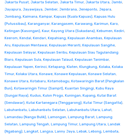
Jakarta Pusat
,
Jakarta Selatan
,
Jakarta Timur
,
Jakarta Utara
,
Jambi
,
Jayapura
,
Jayawijaya
,
Jember
,
Jembrana
,
Jeneponto
,
Jepara
,
Jombang
,
Kaimana
,
Kampar
,
Kapuas (Kuala Kapuas)
,
Kapuas Hulu
(Putussibau)
,
Karanganyar
,
Karangasem
,
Karawang
,
Karimun
,
Karo
,
Katingan (Kasongan)
,
Kaur
,
Kayong Utara (Sukadana)
,
Kebumen
,
Kediri
,
Keerom
,
Kendal
,
Kendari
,
Kepahiang
,
Kepulauan Anambas
,
Kepulauan
Aru
,
Kepulauan Mentawai
,
Kepulauan Meranti
,
Kepulauan Sangihe
,
Kepulauan Selayar
,
Kepulauan Seribu
,
Kepulauan Siau Tagulandang
Biaro
,
Kepulauan Sula
,
Kepulauan Talaud
,
Kepulauan Tanimbar
,
Kepulauan Yapen
,
Kerinci
,
Ketapang
,
Klaten
,
Klungkung
,
Kolaka
,
Kolaka
Timur
,
Kolaka Utara
,
Konawe
,
Konawe Kepulauan
,
Konawe Selatan
,
Konawe Utara
,
Kotabaru
,
Kotamobagu
,
Kotawaringin Barat (Pangkalan
Bun)
,
Kotawaringin Timur (Sampit)
,
Kuantan Singingi
,
Kubu Raya
(Sungai Raya)
,
Kudus
,
Kulon Progo
,
Kuningan
,
Kupang
,
Kutai Barat
(Sendawar)
,
Kutai Kartanegara (Tenggarong)
,
Kutai Timur (Sangatta)
,
Labuhanbatu
,
Labuhanbatu Selatan
,
Labuhanbatu Utara
,
Lahat
,
Lamandau (Nanga Bulik)
,
Lamongan
,
Lampung Barat
,
Lampung
Selatan
,
Lampung Tengah
,
Lampung Timur
,
Lampung Utara
,
Landak
(Ngabang)
,
Langkat
,
Langsa
,
Lanny Jaya
,
Lebak
,
Lebong
,
Lembata
,