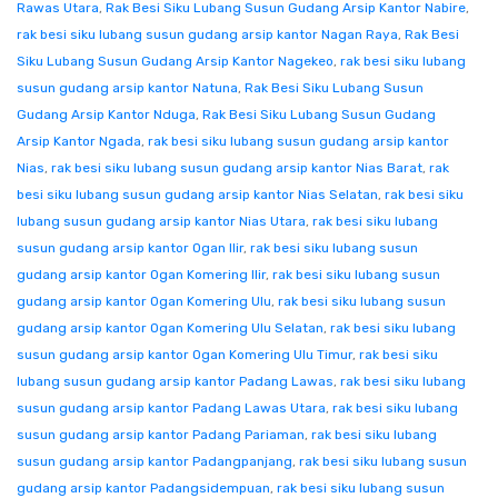
Rawas Utara
,
Rak Besi Siku Lubang Susun Gudang Arsip Kantor Nabire
,
rak besi siku lubang susun gudang arsip kantor Nagan Raya
,
Rak Besi
Siku Lubang Susun Gudang Arsip Kantor Nagekeo
,
rak besi siku lubang
susun gudang arsip kantor Natuna
,
Rak Besi Siku Lubang Susun
Gudang Arsip Kantor Nduga
,
Rak Besi Siku Lubang Susun Gudang
Arsip Kantor Ngada
,
rak besi siku lubang susun gudang arsip kantor
Nias
,
rak besi siku lubang susun gudang arsip kantor Nias Barat
,
rak
besi siku lubang susun gudang arsip kantor Nias Selatan
,
rak besi siku
lubang susun gudang arsip kantor Nias Utara
,
rak besi siku lubang
susun gudang arsip kantor Ogan Ilir
,
rak besi siku lubang susun
gudang arsip kantor Ogan Komering Ilir
,
rak besi siku lubang susun
gudang arsip kantor Ogan Komering Ulu
,
rak besi siku lubang susun
gudang arsip kantor Ogan Komering Ulu Selatan
,
rak besi siku lubang
susun gudang arsip kantor Ogan Komering Ulu Timur
,
rak besi siku
lubang susun gudang arsip kantor Padang Lawas
,
rak besi siku lubang
susun gudang arsip kantor Padang Lawas Utara
,
rak besi siku lubang
susun gudang arsip kantor Padang Pariaman
,
rak besi siku lubang
susun gudang arsip kantor Padangpanjang
,
rak besi siku lubang susun
gudang arsip kantor Padangsidempuan
,
rak besi siku lubang susun