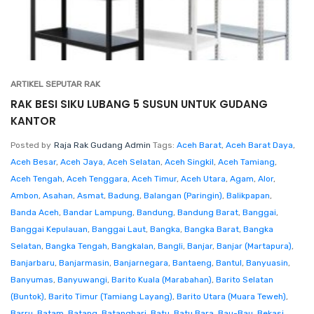
ARTIKEL SEPUTAR RAK
RAK BESI SIKU LUBANG 5 SUSUN UNTUK GUDANG
KANTOR
Posted by
Raja Rak Gudang Admin
Tags:
Aceh Barat
,
Aceh Barat Daya
,
Aceh Besar
,
Aceh Jaya
,
Aceh Selatan
,
Aceh Singkil
,
Aceh Tamiang
,
Aceh Tengah
,
Aceh Tenggara
,
Aceh Timur
,
Aceh Utara
,
Agam
,
Alor
,
Ambon
,
Asahan
,
Asmat
,
Badung
,
Balangan (Paringin)
,
Balikpapan
,
Banda Aceh
,
Bandar Lampung
,
Bandung
,
Bandung Barat
,
Banggai
,
Banggai Kepulauan
,
Banggai Laut
,
Bangka
,
Bangka Barat
,
Bangka
Selatan
,
Bangka Tengah
,
Bangkalan
,
Bangli
,
Banjar
,
Banjar (Martapura)
,
Banjarbaru
,
Banjarmasin
,
Banjarnegara
,
Bantaeng
,
Bantul
,
Banyuasin
,
Banyumas
,
Banyuwangi
,
Barito Kuala (Marabahan)
,
Barito Selatan
(Buntok)
,
Barito Timur (Tamiang Layang)
,
Barito Utara (Muara Teweh)
,
Barru
,
Batam
,
Batang
,
Batanghari
,
Batu
,
Batu Bara
,
Bau-Bau
,
Bekasi
,