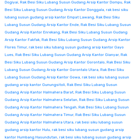
Dogiyai
,
Rak Besi Siku Lubang Susun Gudang Arsip Kantor Dompu
,
Rak
Besi Siku Lubang Susun Gudang Arsip Kantor Donggala
,
rak besi siku
lubang susun gudang arsip kantor Empat Lawang
,
Rak Besi Siku
Lubang Susun Gudang Arsip Kantor Ende
,
Rak Besi Siku Lubang Susun
Gudang Arsip Kantor Enrekang
,
Rak Besi Siku Lubang Susun Gudang
Arsip Kantor Fakfak
,
Rak Besi Siku Lubang Susun Gudang Arsip Kantor
Flores Timur
,
rak besi siku lubang susun gudang arsip kantor Gayo
Lues
,
Rak Besi Siku Lubang Susun Gudang Arsip Kantor Gianyar
,
Rak
Besi Siku Lubang Susun Gudang Arsip Kantor Gorontalo
,
Rak Besi Siku
Lubang Susun Gudang Arsip Kantor Gorontalo Utara
,
Rak Besi Siku
Lubang Susun Gudang Arsip Kantor Gowa
,
rak besi siku lubang susun
gudang arsip kantor Gunungsitoli
,
Rak Besi Siku Lubang Susun
Gudang Arsip Kantor Halmahera Barat
,
Rak Besi Siku Lubang Susun
Gudang Arsip Kantor Halmahera Selatan
,
Rak Besi Siku Lubang Susun
Gudang Arsip Kantor Halmahera Tengah
,
Rak Besi Siku Lubang Susun
Gudang Arsip Kantor Halmahera Timur
,
Rak Besi Siku Lubang Susun
Gudang Arsip Kantor Halmahera Utara
,
rak besi siku lubang susun
gudang arsip kantor Hulu
,
rak besi siku lubang susun gudang arsip
kantor Humbang Hasundutan
,
rak besi siku lubang susun gudang arsip