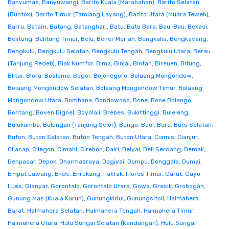
Banyumas
,
Banyuwangi
,
Barito Kuala (Marabahan)
,
Barito Selatan
(Buntok)
,
Barito Timur (Tamiang Layang)
,
Barito Utara (Muara Teweh)
,
Barru
,
Batam
,
Batang
,
Batanghari
,
Batu
,
Batu Bara
,
Bau-Bau
,
Bekasi
,
Belitung
,
Belitung Timur
,
Belu
,
Bener Meriah
,
Bengkalis
,
Bengkayang
,
Bengkulu
,
Bengkulu Selatan
,
Bengkulu Tengah
,
Bengkulu Utara
,
Berau
(Tanjung Redeb)
,
Biak Numfor
,
Bima
,
Binjai
,
Bintan
,
Bireuen
,
Bitung
,
Blitar
,
Blora
,
Boalemo
,
Bogor
,
Bojonegoro
,
Bolaang Mongondow
,
Bolaang Mongondow Selatan
,
Bolaang Mongondow Timur
,
Bolaang
Mongondow Utara
,
Bombana
,
Bondowoso
,
Bone
,
Bone Bolango
,
Bontang
,
Boven Digoel
,
Boyolali
,
Brebes
,
Bukittinggi
,
Buleleng
,
Bulukumba
,
Bulungan (Tanjung Selor)
,
Bungo
,
Buol
,
Buru
,
Buru Selatan
,
Buton
,
Buton Selatan
,
Buton Tengah
,
Buton Utara
,
Ciamis
,
Cianjur
,
Cilacap
,
Cilegon
,
Cimahi
,
Cirebon
,
Dairi
,
Deiyai
,
Deli Serdang
,
Demak
,
Denpasar
,
Depok
,
Dharmasraya
,
Dogiyai
,
Dompu
,
Donggala
,
Dumai
,
Empat Lawang
,
Ende
,
Enrekang
,
Fakfak
,
Flores Timur
,
Garut
,
Gayo
Lues
,
Gianyar
,
Gorontalo
,
Gorontalo Utara
,
Gowa
,
Gresik
,
Grobogan
,
Gunung Mas (Kuala Kurun)
,
Gunungkidul
,
Gunungsitoli
,
Halmahera
Barat
,
Halmahera Selatan
,
Halmahera Tengah
,
Halmahera Timur
,
Halmahera Utara
,
Hulu Sungai Selatan (Kandangan)
,
Hulu Sungai