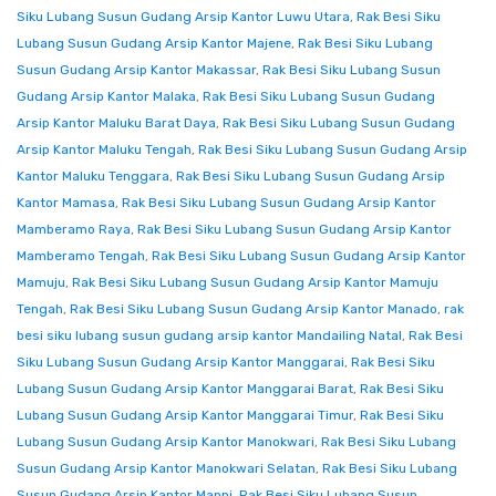
Siku Lubang Susun Gudang Arsip Kantor Luwu Utara
,
Rak Besi Siku
Lubang Susun Gudang Arsip Kantor Majene
,
Rak Besi Siku Lubang
Susun Gudang Arsip Kantor Makassar
,
Rak Besi Siku Lubang Susun
Gudang Arsip Kantor Malaka
,
Rak Besi Siku Lubang Susun Gudang
Arsip Kantor Maluku Barat Daya
,
Rak Besi Siku Lubang Susun Gudang
Arsip Kantor Maluku Tengah
,
Rak Besi Siku Lubang Susun Gudang Arsip
Kantor Maluku Tenggara
,
Rak Besi Siku Lubang Susun Gudang Arsip
Kantor Mamasa
,
Rak Besi Siku Lubang Susun Gudang Arsip Kantor
Mamberamo Raya
,
Rak Besi Siku Lubang Susun Gudang Arsip Kantor
Mamberamo Tengah
,
Rak Besi Siku Lubang Susun Gudang Arsip Kantor
Mamuju
,
Rak Besi Siku Lubang Susun Gudang Arsip Kantor Mamuju
Tengah
,
Rak Besi Siku Lubang Susun Gudang Arsip Kantor Manado
,
rak
besi siku lubang susun gudang arsip kantor Mandailing Natal
,
Rak Besi
Siku Lubang Susun Gudang Arsip Kantor Manggarai
,
Rak Besi Siku
Lubang Susun Gudang Arsip Kantor Manggarai Barat
,
Rak Besi Siku
Lubang Susun Gudang Arsip Kantor Manggarai Timur
,
Rak Besi Siku
Lubang Susun Gudang Arsip Kantor Manokwari
,
Rak Besi Siku Lubang
Susun Gudang Arsip Kantor Manokwari Selatan
,
Rak Besi Siku Lubang
Susun Gudang Arsip Kantor Mappi
,
Rak Besi Siku Lubang Susun