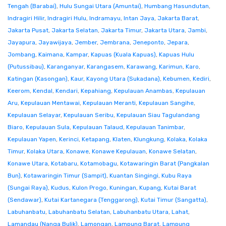
Tengah (Barabai)
,
Hulu Sungai Utara (Amuntai)
,
Humbang Hasundutan
,
Indragiri Hilir
,
Indragiri Hulu
,
Indramayu
,
Intan Jaya
,
Jakarta Barat
,
Jakarta Pusat
,
Jakarta Selatan
,
Jakarta Timur
,
Jakarta Utara
,
Jambi
,
Jayapura
,
Jayawijaya
,
Jember
,
Jembrana
,
Jeneponto
,
Jepara
,
Jombang
,
Kaimana
,
Kampar
,
Kapuas (Kuala Kapuas)
,
Kapuas Hulu
(Putussibau)
,
Karanganyar
,
Karangasem
,
Karawang
,
Karimun
,
Karo
,
Katingan (Kasongan)
,
Kaur
,
Kayong Utara (Sukadana)
,
Kebumen
,
Kediri
,
Keerom
,
Kendal
,
Kendari
,
Kepahiang
,
Kepulauan Anambas
,
Kepulauan
Aru
,
Kepulauan Mentawai
,
Kepulauan Meranti
,
Kepulauan Sangihe
,
Kepulauan Selayar
,
Kepulauan Seribu
,
Kepulauan Siau Tagulandang
Biaro
,
Kepulauan Sula
,
Kepulauan Talaud
,
Kepulauan Tanimbar
,
Kepulauan Yapen
,
Kerinci
,
Ketapang
,
Klaten
,
Klungkung
,
Kolaka
,
Kolaka
Timur
,
Kolaka Utara
,
Konawe
,
Konawe Kepulauan
,
Konawe Selatan
,
Konawe Utara
,
Kotabaru
,
Kotamobagu
,
Kotawaringin Barat (Pangkalan
Bun)
,
Kotawaringin Timur (Sampit)
,
Kuantan Singingi
,
Kubu Raya
(Sungai Raya)
,
Kudus
,
Kulon Progo
,
Kuningan
,
Kupang
,
Kutai Barat
(Sendawar)
,
Kutai Kartanegara (Tenggarong)
,
Kutai Timur (Sangatta)
,
Labuhanbatu
,
Labuhanbatu Selatan
,
Labuhanbatu Utara
,
Lahat
,
Lamandau (Nanga Bulik)
,
Lamongan
,
Lampung Barat
,
Lampung