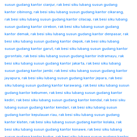
susun gudang kantor cianjur
,
rak besi siku lubang susun gudang
kantor cibinong
,
rak besi siku lubang susun gudang kantor cikarang
,
rak besi siku lubang susun gudang kantor cilacap
,
rak besi siku lubang
susun gudang kantor cirebon
,
rak besi siku lubang susun gudang
kantor demak
,
rak besi siku lubang susun gudang kantor denpasar
,
rak
besi siku lubang susun gudang kantor depok
,
rak besi siku lubang
susun gudang kantor garut
,
rak besi siku lubang susun gudang kantor
gorontalo
,
rak besi siku lubang susun gudang kantor indramayu
,
rak
besi siku lubang susun gudang kantor jakarta
,
rak besi siku lubang
susun gudang kantor jambi
,
rak besi siku lubang susun gudang kantor
jayapura
,
rak besi siku lubang susun gudang kantor jepara
,
rak besi
siku lubang susun gudang kantor karawang
,
rak besi siku lubang susun
gudang kantor kebumen
,
rak besi siku lubang susun gudang kantor
kediri
,
rak besi siku lubang susun gudang kantor kendal
,
rak besi siku
lubang susun gudang kantor kendari
,
rak besi siku lubang susun
gudang kantor kepulauan riau
,
rak besi siku lubang susun gudang
kantor klaten
,
rak besi siku lubang susun gudang kantor kolaka
,
rak
besi siku lubang susun gudang kantor konawe
,
rak besi siku lubang
susun gudang kantor kudus
,
rak besi siku lubang susun gudang kantor