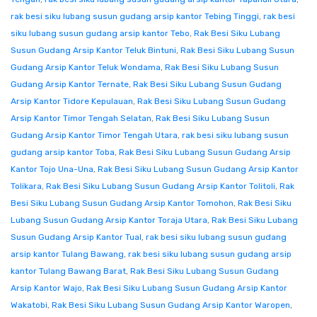
rak besi siku lubang susun gudang arsip kantor Tebing Tinggi
,
rak besi
siku lubang susun gudang arsip kantor Tebo
,
Rak Besi Siku Lubang
Susun Gudang Arsip Kantor Teluk Bintuni
,
Rak Besi Siku Lubang Susun
Gudang Arsip Kantor Teluk Wondama
,
Rak Besi Siku Lubang Susun
Gudang Arsip Kantor Ternate
,
Rak Besi Siku Lubang Susun Gudang
Arsip Kantor Tidore Kepulauan
,
Rak Besi Siku Lubang Susun Gudang
Arsip Kantor Timor Tengah Selatan
,
Rak Besi Siku Lubang Susun
Gudang Arsip Kantor Timor Tengah Utara
,
rak besi siku lubang susun
gudang arsip kantor Toba
,
Rak Besi Siku Lubang Susun Gudang Arsip
Kantor Tojo Una-Una
,
Rak Besi Siku Lubang Susun Gudang Arsip Kantor
Tolikara
,
Rak Besi Siku Lubang Susun Gudang Arsip Kantor Tolitoli
,
Rak
Besi Siku Lubang Susun Gudang Arsip Kantor Tomohon
,
Rak Besi Siku
Lubang Susun Gudang Arsip Kantor Toraja Utara
,
Rak Besi Siku Lubang
Susun Gudang Arsip Kantor Tual
,
rak besi siku lubang susun gudang
arsip kantor Tulang Bawang
,
rak besi siku lubang susun gudang arsip
kantor Tulang Bawang Barat
,
Rak Besi Siku Lubang Susun Gudang
Arsip Kantor Wajo
,
Rak Besi Siku Lubang Susun Gudang Arsip Kantor
Wakatobi
,
Rak Besi Siku Lubang Susun Gudang Arsip Kantor Waropen
,