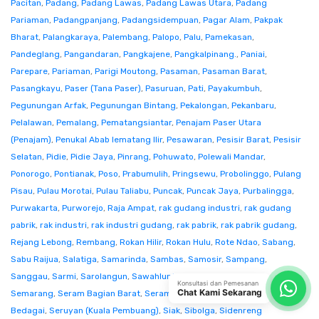
Pacitan
,
Padang
,
Padang Lawas
,
Padang Lawas Utara
,
Padang
Pariaman
,
Padangpanjang
,
Padangsidempuan
,
Pagar Alam
,
Pakpak
Bharat
,
Palangkaraya
,
Palembang
,
Palopo
,
Palu
,
Pamekasan
,
Pandeglang
,
Pangandaran
,
Pangkajene
,
Pangkalpinang.
,
Paniai
,
Parepare
,
Pariaman
,
Parigi Moutong
,
Pasaman
,
Pasaman Barat
,
Pasangkayu
,
Paser (Tana Paser)
,
Pasuruan
,
Pati
,
Payakumbuh
,
Pegunungan Arfak
,
Pegunungan Bintang
,
Pekalongan
,
Pekanbaru
,
Pelalawan
,
Pemalang
,
Pematangsiantar
,
Penajam Paser Utara
(Penajam)
,
Penukal Abab lematang Ilir
,
Pesawaran
,
Pesisir Barat
,
Pesisir
Selatan
,
Pidie
,
Pidie Jaya
,
Pinrang
,
Pohuwato
,
Polewali Mandar
,
Ponorogo
,
Pontianak
,
Poso
,
Prabumulih
,
Pringsewu
,
Probolinggo
,
Pulang
Pisau
,
Pulau Morotai
,
Pulau Taliabu
,
Puncak
,
Puncak Jaya
,
Purbalingga
,
Purwakarta
,
Purworejo
,
Raja Ampat
,
rak gudang industri
,
rak gudang
pabrik
,
rak industri
,
rak industri gudang
,
rak pabrik
,
rak pabrik gudang
,
Rejang Lebong
,
Rembang
,
Rokan Hilir
,
Rokan Hulu
,
Rote Ndao
,
Sabang
,
Sabu Raijua
,
Salatiga
,
Samarinda
,
Sambas
,
Samosir
,
Sampang
,
Sanggau
,
Sarmi
,
Sarolangun
,
Sawahlunto
,
Sekadau
,
Seluma
,
Konsultasi dan Pemesanan
Chat Kami Sekarang
Semarang
,
Seram Bagian Barat
,
Seram Bagian Timur
,
Serang
,
Serdang
Bedagai
,
Seruyan (Kuala Pembuang)
,
Siak
,
Sibolga
,
Sidenreng