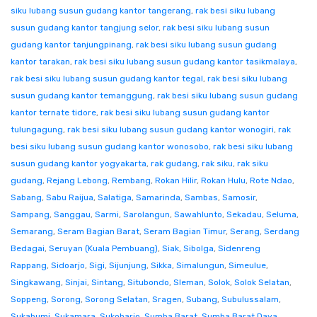
siku lubang susun gudang kantor tangerang
,
rak besi siku lubang
susun gudang kantor tangjung selor
,
rak besi siku lubang susun
gudang kantor tanjungpinang
,
rak besi siku lubang susun gudang
kantor tarakan
,
rak besi siku lubang susun gudang kantor tasikmalaya
,
rak besi siku lubang susun gudang kantor tegal
,
rak besi siku lubang
susun gudang kantor temanggung
,
rak besi siku lubang susun gudang
kantor ternate tidore
,
rak besi siku lubang susun gudang kantor
tulungagung
,
rak besi siku lubang susun gudang kantor wonogiri
,
rak
besi siku lubang susun gudang kantor wonosobo
,
rak besi siku lubang
susun gudang kantor yogyakarta
,
rak gudang
,
rak siku
,
rak siku
gudang
,
Rejang Lebong
,
Rembang
,
Rokan Hilir
,
Rokan Hulu
,
Rote Ndao
,
Sabang
,
Sabu Raijua
,
Salatiga
,
Samarinda
,
Sambas
,
Samosir
,
Sampang
,
Sanggau
,
Sarmi
,
Sarolangun
,
Sawahlunto
,
Sekadau
,
Seluma
,
Semarang
,
Seram Bagian Barat
,
Seram Bagian Timur
,
Serang
,
Serdang
Bedagai
,
Seruyan (Kuala Pembuang)
,
Siak
,
Sibolga
,
Sidenreng
Rappang
,
Sidoarjo
,
Sigi
,
Sijunjung
,
Sikka
,
Simalungun
,
Simeulue
,
Singkawang
,
Sinjai
,
Sintang
,
Situbondo
,
Sleman
,
Solok
,
Solok Selatan
,
Soppeng
,
Sorong
,
Sorong Selatan
,
Sragen
,
Subang
,
Subulussalam
,
Sukabumi
,
Sukamara
,
Sukoharjo
,
Sumba Barat
,
Sumba Barat Daya
,