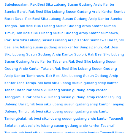
Subulussalam
,
Rak Besi Siku Lubang Susun Gudang Arsip Kantor
Sumba Barat
,
Rak Besi Siku Lubang Susun Gudang Arsip Kantor Sumba
Barat Daya
,
Rak Besi Siku Lubang Susun Gudang Arsip Kantor Sumba
Tengah
,
Rak Besi Siku Lubang Susun Gudang Arsip Kantor Sumba
Timur
,
Rak Besi Siku Lubang Susun Gudang Arsip Kantor Sumbawa
,
Rak Besi Siku Lubang Susun Gudang Arsip Kantor Sumbawa Barat
,
rak
besi siku lubang susun gudang arsip kantor Sungaipenuh
,
Rak Besi
Siku Lubang Susun Gudang Arsip Kantor Supiori
,
Rak Besi Siku Lubang
Susun Gudang Arsip Kantor Tabanan
,
Rak Besi Siku Lubang Susun
Gudang Arsip Kantor Takalar
,
Rak Besi Siku Lubang Susun Gudang
Arsip Kantor Tambrauw
,
Rak Besi Siku Lubang Susun Gudang Arsip
Kantor Tana Toraja
,
rak besi siku lubang susun gudang arsip kantor
Tanah Datar
,
rak besi siku lubang susun gudang arsip kantor
Tanggamus
,
rak besi siku lubang susun gudang arsip kantor Tanjung
Jabung Barat
,
rak besi siku lubang susun gudang arsip kantor Tanjung
Jabung Timur
,
rak besi siku lubang susun gudang arsip kantor
Tanjungbalai
,
rak besi siku lubang susun gudang arsip kantor Tapanuli
Selatan
,
rak besi siku lubang susun gudang arsip kantor Tapanuli
Tengah
,
rak besi siku lubang susun gudang arsip kantor Tapanuli Utara
,