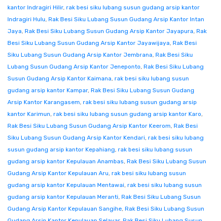
kantor Indragiri Hilir
,
rak besi siku lubang susun gudang arsip kantor
Indragiri Hulu
,
Rak Besi Siku Lubang Susun Gudang Arsip Kantor Intan
Jaya
,
Rak Besi Siku Lubang Susun Gudang Arsip Kantor Jayapura
,
Rak
Besi Siku Lubang Susun Gudang Arsip Kantor Jayawijaya
,
Rak Besi
Siku Lubang Susun Gudang Arsip Kantor Jembrana
,
Rak Besi Siku
Lubang Susun Gudang Arsip Kantor Jeneponto
,
Rak Besi Siku Lubang
Susun Gudang Arsip Kantor Kaimana
,
rak besi siku lubang susun
gudang arsip kantor Kampar
,
Rak Besi Siku Lubang Susun Gudang
Arsip Kantor Karangasem
,
rak besi siku lubang susun gudang arsip
kantor Karimun
,
rak besi siku lubang susun gudang arsip kantor Karo
,
Rak Besi Siku Lubang Susun Gudang Arsip Kantor Keerom
,
Rak Besi
Siku Lubang Susun Gudang Arsip Kantor Kendari
,
rak besi siku lubang
susun gudang arsip kantor Kepahiang
,
rak besi siku lubang susun
gudang arsip kantor Kepulauan Anambas
,
Rak Besi Siku Lubang Susun
Gudang Arsip Kantor Kepulauan Aru
,
rak besi siku lubang susun
gudang arsip kantor Kepulauan Mentawai
,
rak besi siku lubang susun
gudang arsip kantor Kepulauan Meranti
,
Rak Besi Siku Lubang Susun
Gudang Arsip Kantor Kepulauan Sangihe
,
Rak Besi Siku Lubang Susun
Gudang Arsip Kantor Kepulauan Selayar
,
Rak Besi Siku Lubang Susun