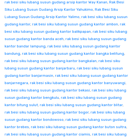
rak besi siku lubang susun gudang arsip kantor Way Kanan
,
Rak Besi
Siku Lubang Susun Gudang Arsip Kantor Yahukimo
,
Rak Besi Siku
Lubang Susun Gudang Arsip Kantor Yalimo
,
rak besi siku lubang susun
gudang kantor
,
rak besi siku lubang susun gudang kantor ambon
,
rak
besi siku lubang susun gudang kantor balikpapan
,
rak besi siku lubang
susun gudang kantor banda aceh
,
rak besi siku lubang susun gudang
kantor bandar lampung
,
rak besi siku lubang susun gudang kantor
bandung
,
rak besi siku lubang susun gudang kantor bangka belitung
,
rak besi siku lubang susun gudang kantor bangkalan
,
rak besi siku
lubang susun gudang kantor banjarbaru
,
rak besi siku lubang susun
gudang kantor banjarmasin
,
rak besi siku lubang susun gudang kantor
banjarnegara
,
rak besi siku lubang susun gudang kantor banyuwangi
,
rak besi siku lubang susun gudang kantor bekasi
,
rak besi siku lubang
susun gudang kantor bengkulu
,
rak besi siku lubang susun gudang
kantor bitung sulut
,
rak besi siku lubang susun gudang kantor blitar
,
rak besi siku lubang susun gudang kantor bogor
,
rak besi siku lubang
susun gudang kantor bondowoso
,
rak besi siku lubang susun gudang
kantor brebes
,
rak besi siku lubang susun gudang kantor buton sultra
,
rak besi siku lubang susun gudang kantor ciamis
,
rak besi siku lubang