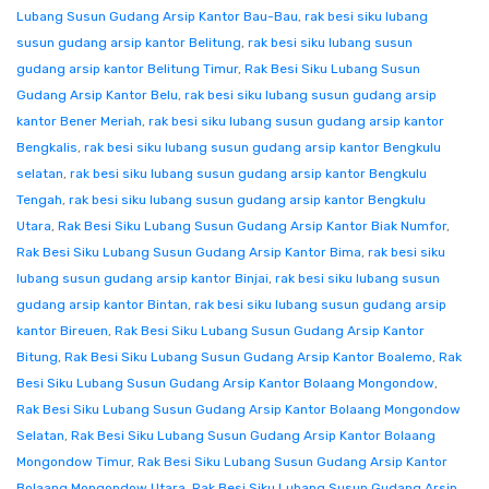
Lubang Susun Gudang Arsip Kantor Bau-Bau
,
rak besi siku lubang
susun gudang arsip kantor Belitung
,
rak besi siku lubang susun
gudang arsip kantor Belitung Timur
,
Rak Besi Siku Lubang Susun
Gudang Arsip Kantor Belu
,
rak besi siku lubang susun gudang arsip
kantor Bener Meriah
,
rak besi siku lubang susun gudang arsip kantor
Bengkalis
,
rak besi siku lubang susun gudang arsip kantor Bengkulu
selatan
,
rak besi siku lubang susun gudang arsip kantor Bengkulu
Tengah
,
rak besi siku lubang susun gudang arsip kantor Bengkulu
Utara
,
Rak Besi Siku Lubang Susun Gudang Arsip Kantor Biak Numfor
,
Rak Besi Siku Lubang Susun Gudang Arsip Kantor Bima
,
rak besi siku
lubang susun gudang arsip kantor Binjai
,
rak besi siku lubang susun
gudang arsip kantor Bintan
,
rak besi siku lubang susun gudang arsip
kantor Bireuen
,
Rak Besi Siku Lubang Susun Gudang Arsip Kantor
Bitung
,
Rak Besi Siku Lubang Susun Gudang Arsip Kantor Boalemo
,
Rak
Besi Siku Lubang Susun Gudang Arsip Kantor Bolaang Mongondow
,
Rak Besi Siku Lubang Susun Gudang Arsip Kantor Bolaang Mongondow
Selatan
,
Rak Besi Siku Lubang Susun Gudang Arsip Kantor Bolaang
Mongondow Timur
,
Rak Besi Siku Lubang Susun Gudang Arsip Kantor
Bolaang Mongondow Utara
,
Rak Besi Siku Lubang Susun Gudang Arsip