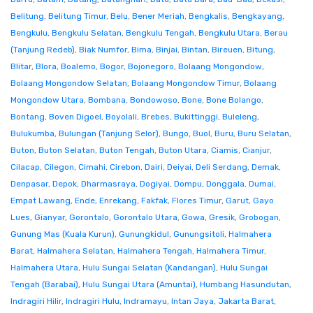
Belitung
,
Belitung Timur
,
Belu
,
Bener Meriah
,
Bengkalis
,
Bengkayang
,
Bengkulu
,
Bengkulu Selatan
,
Bengkulu Tengah
,
Bengkulu Utara
,
Berau
(Tanjung Redeb)
,
Biak Numfor
,
Bima
,
Binjai
,
Bintan
,
Bireuen
,
Bitung
,
Blitar
,
Blora
,
Boalemo
,
Bogor
,
Bojonegoro
,
Bolaang Mongondow
,
Bolaang Mongondow Selatan
,
Bolaang Mongondow Timur
,
Bolaang
Mongondow Utara
,
Bombana
,
Bondowoso
,
Bone
,
Bone Bolango
,
Bontang
,
Boven Digoel
,
Boyolali
,
Brebes
,
Bukittinggi
,
Buleleng
,
Bulukumba
,
Bulungan (Tanjung Selor)
,
Bungo
,
Buol
,
Buru
,
Buru Selatan
,
Buton
,
Buton Selatan
,
Buton Tengah
,
Buton Utara
,
Ciamis
,
Cianjur
,
Cilacap
,
Cilegon
,
Cimahi
,
Cirebon
,
Dairi
,
Deiyai
,
Deli Serdang
,
Demak
,
Denpasar
,
Depok
,
Dharmasraya
,
Dogiyai
,
Dompu
,
Donggala
,
Dumai
,
Empat Lawang
,
Ende
,
Enrekang
,
Fakfak
,
Flores Timur
,
Garut
,
Gayo
Lues
,
Gianyar
,
Gorontalo
,
Gorontalo Utara
,
Gowa
,
Gresik
,
Grobogan
,
Gunung Mas (Kuala Kurun)
,
Gunungkidul
,
Gunungsitoli
,
Halmahera
Barat
,
Halmahera Selatan
,
Halmahera Tengah
,
Halmahera Timur
,
Halmahera Utara
,
Hulu Sungai Selatan (Kandangan)
,
Hulu Sungai
Tengah (Barabai)
,
Hulu Sungai Utara (Amuntai)
,
Humbang Hasundutan
,
Indragiri Hilir
,
Indragiri Hulu
,
Indramayu
,
Intan Jaya
,
Jakarta Barat
,