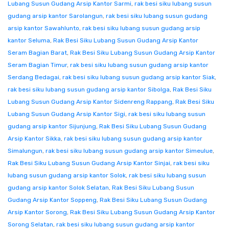
Lubang Susun Gudang Arsip Kantor Sarmi
,
rak besi siku lubang susun
gudang arsip kantor Sarolangun
,
rak besi siku lubang susun gudang
arsip kantor Sawahlunto
,
rak besi siku lubang susun gudang arsip
kantor Seluma
,
Rak Besi Siku Lubang Susun Gudang Arsip Kantor
Seram Bagian Barat
,
Rak Besi Siku Lubang Susun Gudang Arsip Kantor
Seram Bagian Timur
,
rak besi siku lubang susun gudang arsip kantor
Serdang Bedagai
,
rak besi siku lubang susun gudang arsip kantor Siak
,
rak besi siku lubang susun gudang arsip kantor Sibolga
,
Rak Besi Siku
Lubang Susun Gudang Arsip Kantor Sidenreng Rappang
,
Rak Besi Siku
Lubang Susun Gudang Arsip Kantor Sigi
,
rak besi siku lubang susun
gudang arsip kantor Sijunjung
,
Rak Besi Siku Lubang Susun Gudang
Arsip Kantor Sikka
,
rak besi siku lubang susun gudang arsip kantor
Simalungun
,
rak besi siku lubang susun gudang arsip kantor Simeulue
,
Rak Besi Siku Lubang Susun Gudang Arsip Kantor Sinjai
,
rak besi siku
lubang susun gudang arsip kantor Solok
,
rak besi siku lubang susun
gudang arsip kantor Solok Selatan
,
Rak Besi Siku Lubang Susun
Gudang Arsip Kantor Soppeng
,
Rak Besi Siku Lubang Susun Gudang
Arsip Kantor Sorong
,
Rak Besi Siku Lubang Susun Gudang Arsip Kantor
Sorong Selatan
,
rak besi siku lubang susun gudang arsip kantor