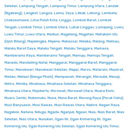
Selatan
,
Lampung Tengah
,
Lampung Timur
,
Lampung Utara
,
Landak
(Ngabang)
,
Langkat
,
Langsa
,
Lanny Jaya
,
Lebak
,
Lebong
,
Lembata
,
Lhokseumawe
,
Lima Puluh Kota
,
Lingga
,
Lombok Barat
,
Lombok
Tengah
,
Lombok Timur
,
Lombok Utara
,
Lubuk Linggau
,
Lumajang
,
Luwu
,
Luwu Timur
,
Luwu Utara
,
Madiun
,
Magelang
,
Magetan
,
Mahakam Ulu
(Ujoh Bilang)
,
Majalengka
,
Majene
,
Makassar
,
Malaka
,
Malang
,
Malinau
,
Maluku Barat Daya
,
Maluku Tengah
,
Maluku Tenggara
,
Mamasa
,
Mamberamo Raya
,
Mamberamo Tengah
,
Mamuju
,
Mamuju Tengah
,
Manado
,
Mandailing Natal
,
Manggarai
,
Manggarai Barat
,
Manggarai
Timur
,
Manokwari
,
Manokwari Selatan
,
Mappi
,
Maros
,
Mataram
,
Maybrat
,
Medan
,
Melawi (Nanga Pinoh)
,
Mempawah
,
Merangin
,
Merauke
,
Mesuji
,
Metro
,
Mimika
,
Minahasa
,
Minahasa Selatan
,
Minahasa Tenggara
,
Minahasa Utara
,
Mojokerto
,
Morowali
,
Morowali Utara
,
Muara Enim
,
Muaro Jambi
,
Mukomuko
,
Muna
,
Muna Barat
,
Murung Raya (Puruk Cahu)
,
Musi Banyuasin
,
Musi Rawas
,
Musi Rawas Utara
,
Nabire
,
Nagan Raya
,
Nagekeo
,
Natuna
,
Nduga
,
Ngada
,
Nganjuk
,
Ngawi
,
Nias
,
Nias Barat
,
Nias
Selatan
,
Nias Utara
,
Nunukan
,
Ogan Ilir
,
Ogan Komering Ilir
,
Ogan
Komering Ulu
,
Ogan Komering Ulu Selatan
,
Ogan Komering Ulu Timur
,