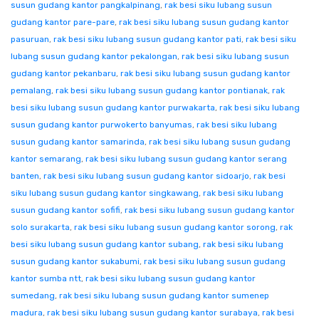
susun gudang kantor pangkalpinang
,
rak besi siku lubang susun
gudang kantor pare-pare
,
rak besi siku lubang susun gudang kantor
pasuruan
,
rak besi siku lubang susun gudang kantor pati
,
rak besi siku
lubang susun gudang kantor pekalongan
,
rak besi siku lubang susun
gudang kantor pekanbaru
,
rak besi siku lubang susun gudang kantor
pemalang
,
rak besi siku lubang susun gudang kantor pontianak
,
rak
besi siku lubang susun gudang kantor purwakarta
,
rak besi siku lubang
susun gudang kantor purwokerto banyumas
,
rak besi siku lubang
susun gudang kantor samarinda
,
rak besi siku lubang susun gudang
kantor semarang
,
rak besi siku lubang susun gudang kantor serang
banten
,
rak besi siku lubang susun gudang kantor sidoarjo
,
rak besi
siku lubang susun gudang kantor singkawang
,
rak besi siku lubang
susun gudang kantor sofifi
,
rak besi siku lubang susun gudang kantor
solo surakarta
,
rak besi siku lubang susun gudang kantor sorong
,
rak
besi siku lubang susun gudang kantor subang
,
rak besi siku lubang
susun gudang kantor sukabumi
,
rak besi siku lubang susun gudang
kantor sumba ntt
,
rak besi siku lubang susun gudang kantor
sumedang
,
rak besi siku lubang susun gudang kantor sumenep
madura
,
rak besi siku lubang susun gudang kantor surabaya
,
rak besi