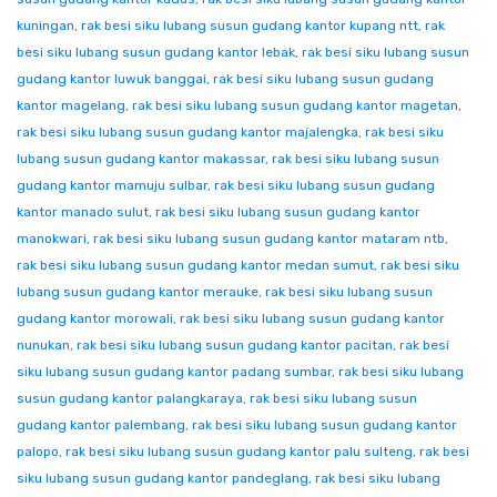
kuningan
,
rak besi siku lubang susun gudang kantor kupang ntt
,
rak
besi siku lubang susun gudang kantor lebak
,
rak besi siku lubang susun
gudang kantor luwuk banggai
,
rak besi siku lubang susun gudang
kantor magelang
,
rak besi siku lubang susun gudang kantor magetan
,
rak besi siku lubang susun gudang kantor majalengka
,
rak besi siku
lubang susun gudang kantor makassar
,
rak besi siku lubang susun
gudang kantor mamuju sulbar
,
rak besi siku lubang susun gudang
kantor manado sulut
,
rak besi siku lubang susun gudang kantor
manokwari
,
rak besi siku lubang susun gudang kantor mataram ntb
,
rak besi siku lubang susun gudang kantor medan sumut
,
rak besi siku
lubang susun gudang kantor merauke
,
rak besi siku lubang susun
gudang kantor morowali
,
rak besi siku lubang susun gudang kantor
nunukan
,
rak besi siku lubang susun gudang kantor pacitan
,
rak besi
siku lubang susun gudang kantor padang sumbar
,
rak besi siku lubang
susun gudang kantor palangkaraya
,
rak besi siku lubang susun
gudang kantor palembang
,
rak besi siku lubang susun gudang kantor
palopo
,
rak besi siku lubang susun gudang kantor palu sulteng
,
rak besi
siku lubang susun gudang kantor pandeglang
,
rak besi siku lubang