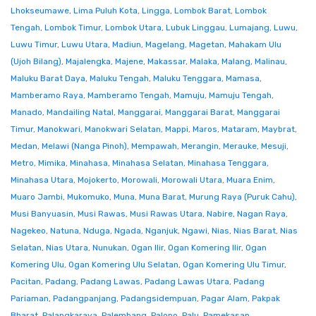
Lhokseumawe
,
Lima Puluh Kota
,
Lingga
,
Lombok Barat
,
Lombok
Tengah
,
Lombok Timur
,
Lombok Utara
,
Lubuk Linggau
,
Lumajang
,
Luwu
,
Luwu Timur
,
Luwu Utara
,
Madiun
,
Magelang
,
Magetan
,
Mahakam Ulu
(Ujoh Bilang)
,
Majalengka
,
Majene
,
Makassar
,
Malaka
,
Malang
,
Malinau
,
Maluku Barat Daya
,
Maluku Tengah
,
Maluku Tenggara
,
Mamasa
,
Mamberamo Raya
,
Mamberamo Tengah
,
Mamuju
,
Mamuju Tengah
,
Manado
,
Mandailing Natal
,
Manggarai
,
Manggarai Barat
,
Manggarai
Timur
,
Manokwari
,
Manokwari Selatan
,
Mappi
,
Maros
,
Mataram
,
Maybrat
,
Medan
,
Melawi (Nanga Pinoh)
,
Mempawah
,
Merangin
,
Merauke
,
Mesuji
,
Metro
,
Mimika
,
Minahasa
,
Minahasa Selatan
,
Minahasa Tenggara
,
Minahasa Utara
,
Mojokerto
,
Morowali
,
Morowali Utara
,
Muara Enim
,
Muaro Jambi
,
Mukomuko
,
Muna
,
Muna Barat
,
Murung Raya (Puruk Cahu)
,
Musi Banyuasin
,
Musi Rawas
,
Musi Rawas Utara
,
Nabire
,
Nagan Raya
,
Nagekeo
,
Natuna
,
Nduga
,
Ngada
,
Nganjuk
,
Ngawi
,
Nias
,
Nias Barat
,
Nias
Selatan
,
Nias Utara
,
Nunukan
,
Ogan Ilir
,
Ogan Komering Ilir
,
Ogan
Komering Ulu
,
Ogan Komering Ulu Selatan
,
Ogan Komering Ulu Timur
,
Pacitan
,
Padang
,
Padang Lawas
,
Padang Lawas Utara
,
Padang
Pariaman
,
Padangpanjang
,
Padangsidempuan
,
Pagar Alam
,
Pakpak
Bharat
,
Palangkaraya
,
Palembang
,
Palopo
,
Palu
,
Pamekasan
,