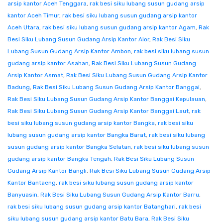
arsip kantor Aceh Tenggara
,
rak besi siku lubang susun gudang arsip
kantor Aceh Timur
,
rak besi siku lubang susun gudang arsip kantor
Aceh Utara
,
rak besi siku lubang susun gudang arsip kantor Agam
,
Rak
Besi Siku Lubang Susun Gudang Arsip Kantor Alor
,
Rak Besi Siku
Lubang Susun Gudang Arsip Kantor Ambon
,
rak besi siku lubang susun
gudang arsip kantor Asahan
,
Rak Besi Siku Lubang Susun Gudang
Arsip Kantor Asmat
,
Rak Besi Siku Lubang Susun Gudang Arsip Kantor
Badung
,
Rak Besi Siku Lubang Susun Gudang Arsip Kantor Banggai
,
Rak Besi Siku Lubang Susun Gudang Arsip Kantor Banggai Kepulauan
,
Rak Besi Siku Lubang Susun Gudang Arsip Kantor Banggai Laut
,
rak
besi siku lubang susun gudang arsip kantor Bangka
,
rak besi siku
lubang susun gudang arsip kantor Bangka Barat
,
rak besi siku lubang
susun gudang arsip kantor Bangka Selatan
,
rak besi siku lubang susun
gudang arsip kantor Bangka Tengah
,
Rak Besi Siku Lubang Susun
Gudang Arsip Kantor Bangli
,
Rak Besi Siku Lubang Susun Gudang Arsip
Kantor Bantaeng
,
rak besi siku lubang susun gudang arsip kantor
Banyuasin
,
Rak Besi Siku Lubang Susun Gudang Arsip Kantor Barru
,
rak besi siku lubang susun gudang arsip kantor Batanghari
,
rak besi
siku lubang susun gudang arsip kantor Batu Bara
,
Rak Besi Siku