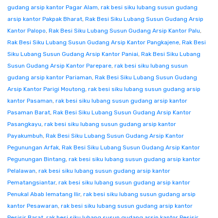
gudang arsip kantor Pagar Alam
,
rak besi siku lubang susun gudang
arsip kantor Pakpak Bharat
,
Rak Besi Siku Lubang Susun Gudang Arsip
Kantor Palopo
,
Rak Besi Siku Lubang Susun Gudang Arsip Kantor Palu
,
Rak Besi Siku Lubang Susun Gudang Arsip Kantor Pangkajene
,
Rak Besi
Siku Lubang Susun Gudang Arsip Kantor Paniai
,
Rak Besi Siku Lubang
Susun Gudang Arsip Kantor Parepare
,
rak besi siku lubang susun
gudang arsip kantor Pariaman
,
Rak Besi Siku Lubang Susun Gudang
Arsip Kantor Parigi Moutong
,
rak besi siku lubang susun gudang arsip
kantor Pasaman
,
rak besi siku lubang susun gudang arsip kantor
Pasaman Barat
,
Rak Besi Siku Lubang Susun Gudang Arsip Kantor
Pasangkayu
,
rak besi siku lubang susun gudang arsip kantor
Payakumbuh
,
Rak Besi Siku Lubang Susun Gudang Arsip Kantor
Pegunungan Arfak
,
Rak Besi Siku Lubang Susun Gudang Arsip Kantor
Pegunungan Bintang
,
rak besi siku lubang susun gudang arsip kantor
Pelalawan
,
rak besi siku lubang susun gudang arsip kantor
Pematangsiantar
,
rak besi siku lubang susun gudang arsip kantor
Penukal Abab lematang Ilir
,
rak besi siku lubang susun gudang arsip
kantor Pesawaran
,
rak besi siku lubang susun gudang arsip kantor
Pesisir Barat
,
rak besi siku lubang susun gudang arsip kantor Pesisir