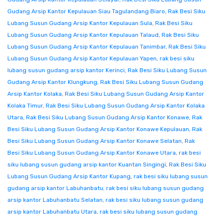
Gudang Arsip Kantor Kepulauan Siau Tagulandang Biaro
,
Rak Besi Siku
Lubang Susun Gudang Arsip Kantor Kepulauan Sula
,
Rak Besi Siku
Lubang Susun Gudang Arsip Kantor Kepulauan Talaud
,
Rak Besi Siku
Lubang Susun Gudang Arsip Kantor Kepulauan Tanimbar
,
Rak Besi Siku
Lubang Susun Gudang Arsip Kantor Kepulauan Yapen
,
rak besi siku
lubang susun gudang arsip kantor Kerinci
,
Rak Besi Siku Lubang Susun
Gudang Arsip Kantor Klungkung
,
Rak Besi Siku Lubang Susun Gudang
Arsip Kantor Kolaka
,
Rak Besi Siku Lubang Susun Gudang Arsip Kantor
Kolaka Timur
,
Rak Besi Siku Lubang Susun Gudang Arsip Kantor Kolaka
Utara
,
Rak Besi Siku Lubang Susun Gudang Arsip Kantor Konawe
,
Rak
Besi Siku Lubang Susun Gudang Arsip Kantor Konawe Kepulauan
,
Rak
Besi Siku Lubang Susun Gudang Arsip Kantor Konawe Selatan
,
Rak
Besi Siku Lubang Susun Gudang Arsip Kantor Konawe Utara
,
rak besi
siku lubang susun gudang arsip kantor Kuantan Singingi
,
Rak Besi Siku
Lubang Susun Gudang Arsip Kantor Kupang
,
rak besi siku lubang susun
gudang arsip kantor Labuhanbatu
,
rak besi siku lubang susun gudang
arsip kantor Labuhanbatu Selatan
,
rak besi siku lubang susun gudang
arsip kantor Labuhanbatu Utara
,
rak besi siku lubang susun gudang