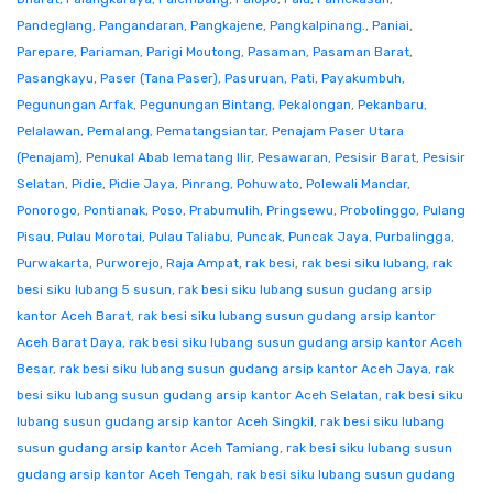
Pandeglang
,
Pangandaran
,
Pangkajene
,
Pangkalpinang.
,
Paniai
,
Parepare
,
Pariaman
,
Parigi Moutong
,
Pasaman
,
Pasaman Barat
,
Pasangkayu
,
Paser (Tana Paser)
,
Pasuruan
,
Pati
,
Payakumbuh
,
Pegunungan Arfak
,
Pegunungan Bintang
,
Pekalongan
,
Pekanbaru
,
Pelalawan
,
Pemalang
,
Pematangsiantar
,
Penajam Paser Utara
(Penajam)
,
Penukal Abab lematang Ilir
,
Pesawaran
,
Pesisir Barat
,
Pesisir
Selatan
,
Pidie
,
Pidie Jaya
,
Pinrang
,
Pohuwato
,
Polewali Mandar
,
Ponorogo
,
Pontianak
,
Poso
,
Prabumulih
,
Pringsewu
,
Probolinggo
,
Pulang
Pisau
,
Pulau Morotai
,
Pulau Taliabu
,
Puncak
,
Puncak Jaya
,
Purbalingga
,
Purwakarta
,
Purworejo
,
Raja Ampat
,
rak besi
,
rak besi siku lubang
,
rak
besi siku lubang 5 susun
,
rak besi siku lubang susun gudang arsip
kantor Aceh Barat
,
rak besi siku lubang susun gudang arsip kantor
Aceh Barat Daya
,
rak besi siku lubang susun gudang arsip kantor Aceh
Besar
,
rak besi siku lubang susun gudang arsip kantor Aceh Jaya
,
rak
besi siku lubang susun gudang arsip kantor Aceh Selatan
,
rak besi siku
lubang susun gudang arsip kantor Aceh Singkil
,
rak besi siku lubang
susun gudang arsip kantor Aceh Tamiang
,
rak besi siku lubang susun
gudang arsip kantor Aceh Tengah
,
rak besi siku lubang susun gudang