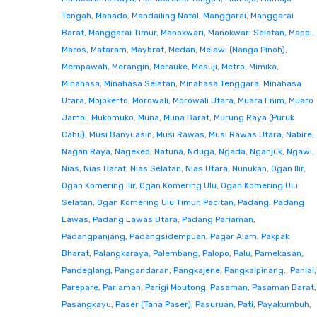
Tengah
,
Manado
,
Mandailing Natal
,
Manggarai
,
Manggarai
Barat
,
Manggarai Timur
,
Manokwari
,
Manokwari Selatan
,
Mappi
,
Maros
,
Mataram
,
Maybrat
,
Medan
,
Melawi (Nanga Pinoh)
,
Mempawah
,
Merangin
,
Merauke
,
Mesuji
,
Metro
,
Mimika
,
Minahasa
,
Minahasa Selatan
,
Minahasa Tenggara
,
Minahasa
Utara
,
Mojokerto
,
Morowali
,
Morowali Utara
,
Muara Enim
,
Muaro
Jambi
,
Mukomuko
,
Muna
,
Muna Barat
,
Murung Raya (Puruk
Cahu)
,
Musi Banyuasin
,
Musi Rawas
,
Musi Rawas Utara
,
Nabire
,
Nagan Raya
,
Nagekeo
,
Natuna
,
Nduga
,
Ngada
,
Nganjuk
,
Ngawi
,
Nias
,
Nias Barat
,
Nias Selatan
,
Nias Utara
,
Nunukan
,
Ogan Ilir
,
Ogan Komering Ilir
,
Ogan Komering Ulu
,
Ogan Komering Ulu
Selatan
,
Ogan Komering Ulu Timur
,
Pacitan
,
Padang
,
Padang
Lawas
,
Padang Lawas Utara
,
Padang Pariaman
,
Padangpanjang
,
Padangsidempuan
,
Pagar Alam
,
Pakpak
Bharat
,
Palangkaraya
,
Palembang
,
Palopo
,
Palu
,
Pamekasan
,
Pandeglang
,
Pangandaran
,
Pangkajene
,
Pangkalpinang.
,
Paniai
,
Parepare
,
Pariaman
,
Parigi Moutong
,
Pasaman
,
Pasaman Barat
,
Pasangkayu
,
Paser (Tana Paser)
,
Pasuruan
,
Pati
,
Payakumbuh
,