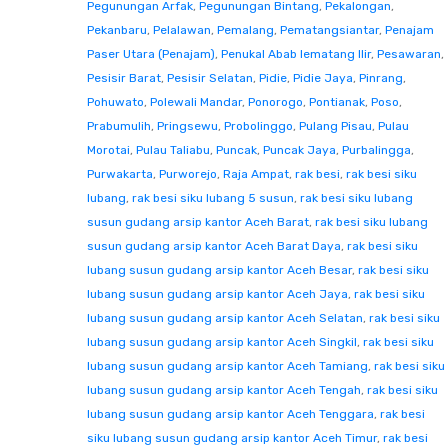
Pegunungan Arfak
,
Pegunungan Bintang
,
Pekalongan
,
Pekanbaru
,
Pelalawan
,
Pemalang
,
Pematangsiantar
,
Penajam
Paser Utara (Penajam)
,
Penukal Abab lematang Ilir
,
Pesawaran
,
Pesisir Barat
,
Pesisir Selatan
,
Pidie
,
Pidie Jaya
,
Pinrang
,
Pohuwato
,
Polewali Mandar
,
Ponorogo
,
Pontianak
,
Poso
,
Prabumulih
,
Pringsewu
,
Probolinggo
,
Pulang Pisau
,
Pulau
Morotai
,
Pulau Taliabu
,
Puncak
,
Puncak Jaya
,
Purbalingga
,
Purwakarta
,
Purworejo
,
Raja Ampat
,
rak besi
,
rak besi siku
lubang
,
rak besi siku lubang 5 susun
,
rak besi siku lubang
susun gudang arsip kantor Aceh Barat
,
rak besi siku lubang
susun gudang arsip kantor Aceh Barat Daya
,
rak besi siku
lubang susun gudang arsip kantor Aceh Besar
,
rak besi siku
lubang susun gudang arsip kantor Aceh Jaya
,
rak besi siku
lubang susun gudang arsip kantor Aceh Selatan
,
rak besi siku
lubang susun gudang arsip kantor Aceh Singkil
,
rak besi siku
lubang susun gudang arsip kantor Aceh Tamiang
,
rak besi siku
lubang susun gudang arsip kantor Aceh Tengah
,
rak besi siku
lubang susun gudang arsip kantor Aceh Tenggara
,
rak besi
siku lubang susun gudang arsip kantor Aceh Timur
,
rak besi