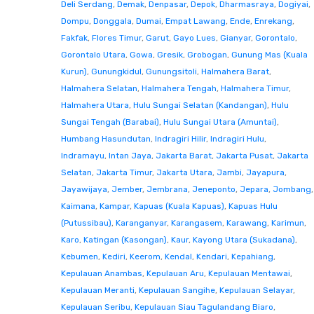
Deli Serdang
,
Demak
,
Denpasar
,
Depok
,
Dharmasraya
,
Dogiyai
,
Dompu
,
Donggala
,
Dumai
,
Empat Lawang
,
Ende
,
Enrekang
,
Fakfak
,
Flores Timur
,
Garut
,
Gayo Lues
,
Gianyar
,
Gorontalo
,
Gorontalo Utara
,
Gowa
,
Gresik
,
Grobogan
,
Gunung Mas (Kuala
Kurun)
,
Gunungkidul
,
Gunungsitoli
,
Halmahera Barat
,
Halmahera Selatan
,
Halmahera Tengah
,
Halmahera Timur
,
Halmahera Utara
,
Hulu Sungai Selatan (Kandangan)
,
Hulu
Sungai Tengah (Barabai)
,
Hulu Sungai Utara (Amuntai)
,
Humbang Hasundutan
,
Indragiri Hilir
,
Indragiri Hulu
,
Indramayu
,
Intan Jaya
,
Jakarta Barat
,
Jakarta Pusat
,
Jakarta
Selatan
,
Jakarta Timur
,
Jakarta Utara
,
Jambi
,
Jayapura
,
Jayawijaya
,
Jember
,
Jembrana
,
Jeneponto
,
Jepara
,
Jombang
,
Kaimana
,
Kampar
,
Kapuas (Kuala Kapuas)
,
Kapuas Hulu
(Putussibau)
,
Karanganyar
,
Karangasem
,
Karawang
,
Karimun
,
Karo
,
Katingan (Kasongan)
,
Kaur
,
Kayong Utara (Sukadana)
,
Kebumen
,
Kediri
,
Keerom
,
Kendal
,
Kendari
,
Kepahiang
,
Kepulauan Anambas
,
Kepulauan Aru
,
Kepulauan Mentawai
,
Kepulauan Meranti
,
Kepulauan Sangihe
,
Kepulauan Selayar
,
Kepulauan Seribu
,
Kepulauan Siau Tagulandang Biaro
,