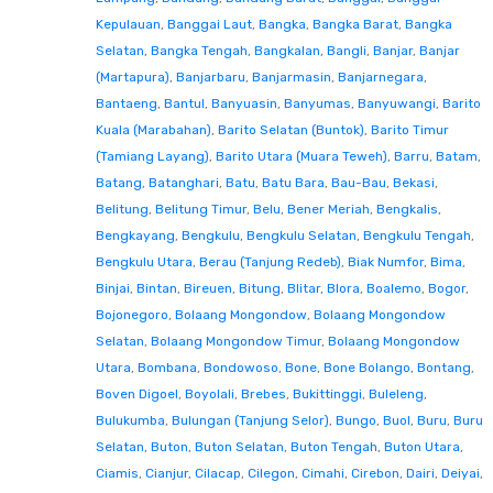
Kepulauan
,
Banggai Laut
,
Bangka
,
Bangka Barat
,
Bangka
Selatan
,
Bangka Tengah
,
Bangkalan
,
Bangli
,
Banjar
,
Banjar
(Martapura)
,
Banjarbaru
,
Banjarmasin
,
Banjarnegara
,
Bantaeng
,
Bantul
,
Banyuasin
,
Banyumas
,
Banyuwangi
,
Barito
Kuala (Marabahan)
,
Barito Selatan (Buntok)
,
Barito Timur
(Tamiang Layang)
,
Barito Utara (Muara Teweh)
,
Barru
,
Batam
,
Batang
,
Batanghari
,
Batu
,
Batu Bara
,
Bau-Bau
,
Bekasi
,
Belitung
,
Belitung Timur
,
Belu
,
Bener Meriah
,
Bengkalis
,
Bengkayang
,
Bengkulu
,
Bengkulu Selatan
,
Bengkulu Tengah
,
Bengkulu Utara
,
Berau (Tanjung Redeb)
,
Biak Numfor
,
Bima
,
Binjai
,
Bintan
,
Bireuen
,
Bitung
,
Blitar
,
Blora
,
Boalemo
,
Bogor
,
Bojonegoro
,
Bolaang Mongondow
,
Bolaang Mongondow
Selatan
,
Bolaang Mongondow Timur
,
Bolaang Mongondow
Utara
,
Bombana
,
Bondowoso
,
Bone
,
Bone Bolango
,
Bontang
,
Boven Digoel
,
Boyolali
,
Brebes
,
Bukittinggi
,
Buleleng
,
Bulukumba
,
Bulungan (Tanjung Selor)
,
Bungo
,
Buol
,
Buru
,
Buru
Selatan
,
Buton
,
Buton Selatan
,
Buton Tengah
,
Buton Utara
,
Ciamis
,
Cianjur
,
Cilacap
,
Cilegon
,
Cimahi
,
Cirebon
,
Dairi
,
Deiyai
,