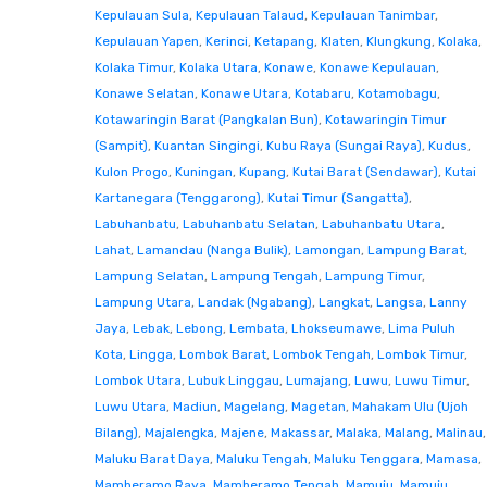
Kepulauan Sula
,
Kepulauan Talaud
,
Kepulauan Tanimbar
,
Kepulauan Yapen
,
Kerinci
,
Ketapang
,
Klaten
,
Klungkung
,
Kolaka
,
Kolaka Timur
,
Kolaka Utara
,
Konawe
,
Konawe Kepulauan
,
Konawe Selatan
,
Konawe Utara
,
Kotabaru
,
Kotamobagu
,
Kotawaringin Barat (Pangkalan Bun)
,
Kotawaringin Timur
(Sampit)
,
Kuantan Singingi
,
Kubu Raya (Sungai Raya)
,
Kudus
,
Kulon Progo
,
Kuningan
,
Kupang
,
Kutai Barat (Sendawar)
,
Kutai
Kartanegara (Tenggarong)
,
Kutai Timur (Sangatta)
,
Labuhanbatu
,
Labuhanbatu Selatan
,
Labuhanbatu Utara
,
Lahat
,
Lamandau (Nanga Bulik)
,
Lamongan
,
Lampung Barat
,
Lampung Selatan
,
Lampung Tengah
,
Lampung Timur
,
Lampung Utara
,
Landak (Ngabang)
,
Langkat
,
Langsa
,
Lanny
Jaya
,
Lebak
,
Lebong
,
Lembata
,
Lhokseumawe
,
Lima Puluh
Kota
,
Lingga
,
Lombok Barat
,
Lombok Tengah
,
Lombok Timur
,
Lombok Utara
,
Lubuk Linggau
,
Lumajang
,
Luwu
,
Luwu Timur
,
Luwu Utara
,
Madiun
,
Magelang
,
Magetan
,
Mahakam Ulu (Ujoh
Bilang)
,
Majalengka
,
Majene
,
Makassar
,
Malaka
,
Malang
,
Malinau
,
Maluku Barat Daya
,
Maluku Tengah
,
Maluku Tenggara
,
Mamasa
,
Mamberamo Raya
,
Mamberamo Tengah
,
Mamuju
,
Mamuju