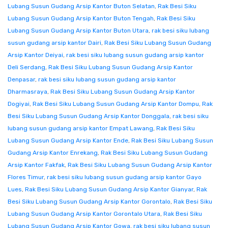
Lubang Susun Gudang Arsip Kantor Buton Selatan
,
Rak Besi Siku
Lubang Susun Gudang Arsip Kantor Buton Tengah
,
Rak Besi Siku
Lubang Susun Gudang Arsip Kantor Buton Utara
,
rak besi siku lubang
susun gudang arsip kantor Dairi
,
Rak Besi Siku Lubang Susun Gudang
Arsip Kantor Deiyai
,
rak besi siku lubang susun gudang arsip kantor
Deli Serdang
,
Rak Besi Siku Lubang Susun Gudang Arsip Kantor
Denpasar
,
rak besi siku lubang susun gudang arsip kantor
Dharmasraya
,
Rak Besi Siku Lubang Susun Gudang Arsip Kantor
Dogiyai
,
Rak Besi Siku Lubang Susun Gudang Arsip Kantor Dompu
,
Rak
Besi Siku Lubang Susun Gudang Arsip Kantor Donggala
,
rak besi siku
lubang susun gudang arsip kantor Empat Lawang
,
Rak Besi Siku
Lubang Susun Gudang Arsip Kantor Ende
,
Rak Besi Siku Lubang Susun
Gudang Arsip Kantor Enrekang
,
Rak Besi Siku Lubang Susun Gudang
Arsip Kantor Fakfak
,
Rak Besi Siku Lubang Susun Gudang Arsip Kantor
Flores Timur
,
rak besi siku lubang susun gudang arsip kantor Gayo
Lues
,
Rak Besi Siku Lubang Susun Gudang Arsip Kantor Gianyar
,
Rak
Besi Siku Lubang Susun Gudang Arsip Kantor Gorontalo
,
Rak Besi Siku
Lubang Susun Gudang Arsip Kantor Gorontalo Utara
,
Rak Besi Siku
Lubang Susun Gudang Arsip Kantor Gowa
,
rak besi siku lubang susun