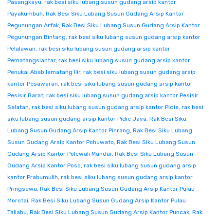
Pasangkayu
,
rak besi siku lubang susun gudang arsip kantor
Payakumbuh
,
Rak Besi Siku Lubang Susun Gudang Arsip Kantor
Pegunungan Arfak
,
Rak Besi Siku Lubang Susun Gudang Arsip Kantor
Pegunungan Bintang
,
rak besi siku lubang susun gudang arsip kantor
Pelalawan
,
rak besi siku lubang susun gudang arsip kantor
Pematangsiantar
,
rak besi siku lubang susun gudang arsip kantor
Penukal Abab lematang Ilir
,
rak besi siku lubang susun gudang arsip
kantor Pesawaran
,
rak besi siku lubang susun gudang arsip kantor
Pesisir Barat
,
rak besi siku lubang susun gudang arsip kantor Pesisir
Selatan
,
rak besi siku lubang susun gudang arsip kantor Pidie
,
rak besi
siku lubang susun gudang arsip kantor Pidie Jaya
,
Rak Besi Siku
Lubang Susun Gudang Arsip Kantor Pinrang
,
Rak Besi Siku Lubang
Susun Gudang Arsip Kantor Pohuwato
,
Rak Besi Siku Lubang Susun
Gudang Arsip Kantor Polewali Mandar
,
Rak Besi Siku Lubang Susun
Gudang Arsip Kantor Poso
,
rak besi siku lubang susun gudang arsip
kantor Prabumulih
,
rak besi siku lubang susun gudang arsip kantor
Pringsewu
,
Rak Besi Siku Lubang Susun Gudang Arsip Kantor Pulau
Morotai
,
Rak Besi Siku Lubang Susun Gudang Arsip Kantor Pulau
Taliabu
,
Rak Besi Siku Lubang Susun Gudang Arsip Kantor Puncak
,
Rak