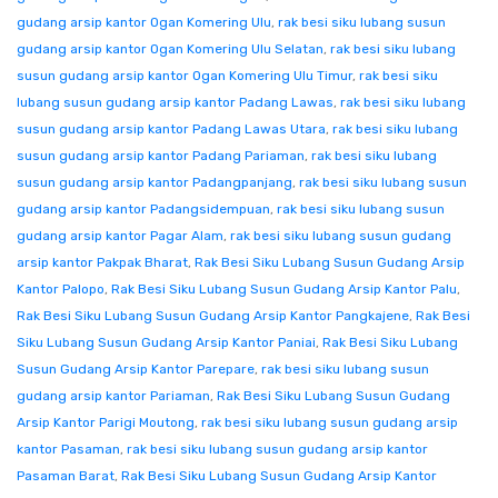
gudang arsip kantor Ogan Komering Ulu
,
rak besi siku lubang susun
gudang arsip kantor Ogan Komering Ulu Selatan
,
rak besi siku lubang
susun gudang arsip kantor Ogan Komering Ulu Timur
,
rak besi siku
lubang susun gudang arsip kantor Padang Lawas
,
rak besi siku lubang
susun gudang arsip kantor Padang Lawas Utara
,
rak besi siku lubang
susun gudang arsip kantor Padang Pariaman
,
rak besi siku lubang
susun gudang arsip kantor Padangpanjang
,
rak besi siku lubang susun
gudang arsip kantor Padangsidempuan
,
rak besi siku lubang susun
gudang arsip kantor Pagar Alam
,
rak besi siku lubang susun gudang
arsip kantor Pakpak Bharat
,
Rak Besi Siku Lubang Susun Gudang Arsip
Kantor Palopo
,
Rak Besi Siku Lubang Susun Gudang Arsip Kantor Palu
,
Rak Besi Siku Lubang Susun Gudang Arsip Kantor Pangkajene
,
Rak Besi
Siku Lubang Susun Gudang Arsip Kantor Paniai
,
Rak Besi Siku Lubang
Susun Gudang Arsip Kantor Parepare
,
rak besi siku lubang susun
gudang arsip kantor Pariaman
,
Rak Besi Siku Lubang Susun Gudang
Arsip Kantor Parigi Moutong
,
rak besi siku lubang susun gudang arsip
kantor Pasaman
,
rak besi siku lubang susun gudang arsip kantor
Pasaman Barat
,
Rak Besi Siku Lubang Susun Gudang Arsip Kantor