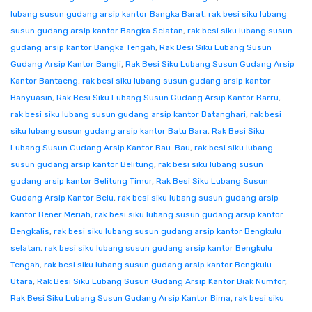
lubang susun gudang arsip kantor Bangka Barat
,
rak besi siku lubang
susun gudang arsip kantor Bangka Selatan
,
rak besi siku lubang susun
gudang arsip kantor Bangka Tengah
,
Rak Besi Siku Lubang Susun
Gudang Arsip Kantor Bangli
,
Rak Besi Siku Lubang Susun Gudang Arsip
Kantor Bantaeng
,
rak besi siku lubang susun gudang arsip kantor
Banyuasin
,
Rak Besi Siku Lubang Susun Gudang Arsip Kantor Barru
,
rak besi siku lubang susun gudang arsip kantor Batanghari
,
rak besi
siku lubang susun gudang arsip kantor Batu Bara
,
Rak Besi Siku
Lubang Susun Gudang Arsip Kantor Bau-Bau
,
rak besi siku lubang
susun gudang arsip kantor Belitung
,
rak besi siku lubang susun
gudang arsip kantor Belitung Timur
,
Rak Besi Siku Lubang Susun
Gudang Arsip Kantor Belu
,
rak besi siku lubang susun gudang arsip
kantor Bener Meriah
,
rak besi siku lubang susun gudang arsip kantor
Bengkalis
,
rak besi siku lubang susun gudang arsip kantor Bengkulu
selatan
,
rak besi siku lubang susun gudang arsip kantor Bengkulu
Tengah
,
rak besi siku lubang susun gudang arsip kantor Bengkulu
Utara
,
Rak Besi Siku Lubang Susun Gudang Arsip Kantor Biak Numfor
,
Rak Besi Siku Lubang Susun Gudang Arsip Kantor Bima
,
rak besi siku