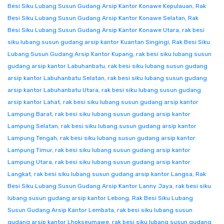
Besi Siku Lubang Susun Gudang Arsip Kantor Konawe Kepulauan
,
Rak
Besi Siku Lubang Susun Gudang Arsip Kantor Konawe Selatan
,
Rak
Besi Siku Lubang Susun Gudang Arsip Kantor Konawe Utara
,
rak besi
siku lubang susun gudang arsip kantor Kuantan Singingi
,
Rak Besi Siku
Lubang Susun Gudang Arsip Kantor Kupang
,
rak besi siku lubang susun
gudang arsip kantor Labuhanbatu
,
rak besi siku lubang susun gudang
arsip kantor Labuhanbatu Selatan
,
rak besi siku lubang susun gudang
arsip kantor Labuhanbatu Utara
,
rak besi siku lubang susun gudang
arsip kantor Lahat
,
rak besi siku lubang susun gudang arsip kantor
Lampung Barat
,
rak besi siku lubang susun gudang arsip kantor
Lampung Selatan
,
rak besi siku lubang susun gudang arsip kantor
Lampung Tengah
,
rak besi siku lubang susun gudang arsip kantor
Lampung Timur
,
rak besi siku lubang susun gudang arsip kantor
Lampung Utara
,
rak besi siku lubang susun gudang arsip kantor
Langkat
,
rak besi siku lubang susun gudang arsip kantor Langsa
,
Rak
Besi Siku Lubang Susun Gudang Arsip Kantor Lanny Jaya
,
rak besi siku
lubang susun gudang arsip kantor Lebong
,
Rak Besi Siku Lubang
Susun Gudang Arsip Kantor Lembata
,
rak besi siku lubang susun
gudang arsip kantor Lhokseumawe
,
rak besi siku lubang susun gudang