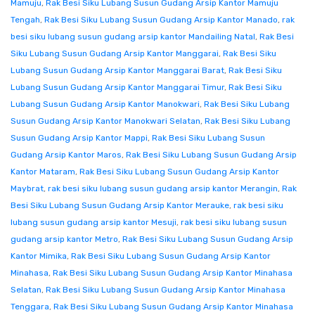
Mamuju
,
Rak Besi Siku Lubang Susun Gudang Arsip Kantor Mamuju
Tengah
,
Rak Besi Siku Lubang Susun Gudang Arsip Kantor Manado
,
rak
besi siku lubang susun gudang arsip kantor Mandailing Natal
,
Rak Besi
Siku Lubang Susun Gudang Arsip Kantor Manggarai
,
Rak Besi Siku
Lubang Susun Gudang Arsip Kantor Manggarai Barat
,
Rak Besi Siku
Lubang Susun Gudang Arsip Kantor Manggarai Timur
,
Rak Besi Siku
Lubang Susun Gudang Arsip Kantor Manokwari
,
Rak Besi Siku Lubang
Susun Gudang Arsip Kantor Manokwari Selatan
,
Rak Besi Siku Lubang
Susun Gudang Arsip Kantor Mappi
,
Rak Besi Siku Lubang Susun
Gudang Arsip Kantor Maros
,
Rak Besi Siku Lubang Susun Gudang Arsip
Kantor Mataram
,
Rak Besi Siku Lubang Susun Gudang Arsip Kantor
Maybrat
,
rak besi siku lubang susun gudang arsip kantor Merangin
,
Rak
Besi Siku Lubang Susun Gudang Arsip Kantor Merauke
,
rak besi siku
lubang susun gudang arsip kantor Mesuji
,
rak besi siku lubang susun
gudang arsip kantor Metro
,
Rak Besi Siku Lubang Susun Gudang Arsip
Kantor Mimika
,
Rak Besi Siku Lubang Susun Gudang Arsip Kantor
Minahasa
,
Rak Besi Siku Lubang Susun Gudang Arsip Kantor Minahasa
Selatan
,
Rak Besi Siku Lubang Susun Gudang Arsip Kantor Minahasa
Tenggara
,
Rak Besi Siku Lubang Susun Gudang Arsip Kantor Minahasa