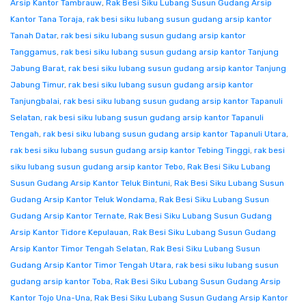
Arsip Kantor Tambrauw
,
Rak Besi Siku Lubang Susun Gudang Arsip
Kantor Tana Toraja
,
rak besi siku lubang susun gudang arsip kantor
Tanah Datar
,
rak besi siku lubang susun gudang arsip kantor
Tanggamus
,
rak besi siku lubang susun gudang arsip kantor Tanjung
Jabung Barat
,
rak besi siku lubang susun gudang arsip kantor Tanjung
Jabung Timur
,
rak besi siku lubang susun gudang arsip kantor
Tanjungbalai
,
rak besi siku lubang susun gudang arsip kantor Tapanuli
Selatan
,
rak besi siku lubang susun gudang arsip kantor Tapanuli
Tengah
,
rak besi siku lubang susun gudang arsip kantor Tapanuli Utara
,
rak besi siku lubang susun gudang arsip kantor Tebing Tinggi
,
rak besi
siku lubang susun gudang arsip kantor Tebo
,
Rak Besi Siku Lubang
Susun Gudang Arsip Kantor Teluk Bintuni
,
Rak Besi Siku Lubang Susun
Gudang Arsip Kantor Teluk Wondama
,
Rak Besi Siku Lubang Susun
Gudang Arsip Kantor Ternate
,
Rak Besi Siku Lubang Susun Gudang
Arsip Kantor Tidore Kepulauan
,
Rak Besi Siku Lubang Susun Gudang
Arsip Kantor Timor Tengah Selatan
,
Rak Besi Siku Lubang Susun
Gudang Arsip Kantor Timor Tengah Utara
,
rak besi siku lubang susun
gudang arsip kantor Toba
,
Rak Besi Siku Lubang Susun Gudang Arsip
Kantor Tojo Una-Una
,
Rak Besi Siku Lubang Susun Gudang Arsip Kantor