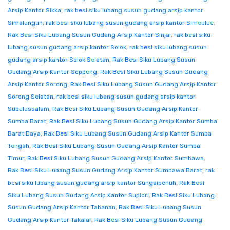
Arsip Kantor Sikka
,
rak besi siku lubang susun gudang arsip kantor
Simalungun
,
rak besi siku lubang susun gudang arsip kantor Simeulue
,
Rak Besi Siku Lubang Susun Gudang Arsip Kantor Sinjai
,
rak besi siku
lubang susun gudang arsip kantor Solok
,
rak besi siku lubang susun
gudang arsip kantor Solok Selatan
,
Rak Besi Siku Lubang Susun
Gudang Arsip Kantor Soppeng
,
Rak Besi Siku Lubang Susun Gudang
Arsip Kantor Sorong
,
Rak Besi Siku Lubang Susun Gudang Arsip Kantor
Sorong Selatan
,
rak besi siku lubang susun gudang arsip kantor
Subulussalam
,
Rak Besi Siku Lubang Susun Gudang Arsip Kantor
Sumba Barat
,
Rak Besi Siku Lubang Susun Gudang Arsip Kantor Sumba
Barat Daya
,
Rak Besi Siku Lubang Susun Gudang Arsip Kantor Sumba
Tengah
,
Rak Besi Siku Lubang Susun Gudang Arsip Kantor Sumba
Timur
,
Rak Besi Siku Lubang Susun Gudang Arsip Kantor Sumbawa
,
Rak Besi Siku Lubang Susun Gudang Arsip Kantor Sumbawa Barat
,
rak
besi siku lubang susun gudang arsip kantor Sungaipenuh
,
Rak Besi
Siku Lubang Susun Gudang Arsip Kantor Supiori
,
Rak Besi Siku Lubang
Susun Gudang Arsip Kantor Tabanan
,
Rak Besi Siku Lubang Susun
Gudang Arsip Kantor Takalar
,
Rak Besi Siku Lubang Susun Gudang