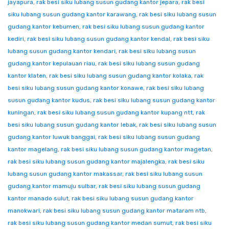
jayapura
,
rak besi siku lubang susun gudang kantor jepara
,
rak besi
siku lubang susun gudang kantor karawang
,
rak besi siku lubang susun
gudang kantor kebumen
,
rak besi siku lubang susun gudang kantor
kediri
,
rak besi siku lubang susun gudang kantor kendal
,
rak besi siku
lubang susun gudang kantor kendari
,
rak besi siku lubang susun
gudang kantor kepulauan riau
,
rak besi siku lubang susun gudang
kantor klaten
,
rak besi siku lubang susun gudang kantor kolaka
,
rak
besi siku lubang susun gudang kantor konawe
,
rak besi siku lubang
susun gudang kantor kudus
,
rak besi siku lubang susun gudang kantor
kuningan
,
rak besi siku lubang susun gudang kantor kupang ntt
,
rak
besi siku lubang susun gudang kantor lebak
,
rak besi siku lubang susun
gudang kantor luwuk banggai
,
rak besi siku lubang susun gudang
kantor magelang
,
rak besi siku lubang susun gudang kantor magetan
,
rak besi siku lubang susun gudang kantor majalengka
,
rak besi siku
lubang susun gudang kantor makassar
,
rak besi siku lubang susun
gudang kantor mamuju sulbar
,
rak besi siku lubang susun gudang
kantor manado sulut
,
rak besi siku lubang susun gudang kantor
manokwari
,
rak besi siku lubang susun gudang kantor mataram ntb
,
rak besi siku lubang susun gudang kantor medan sumut
,
rak besi siku