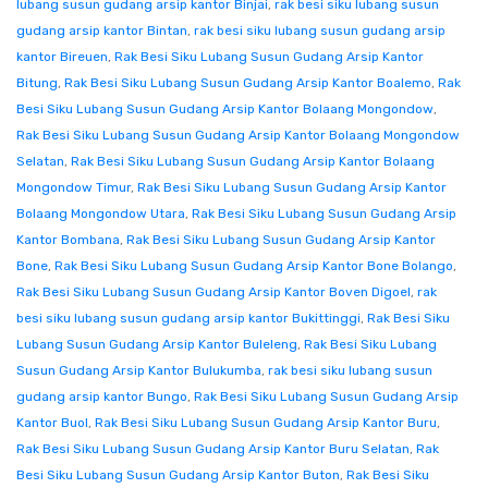
lubang susun gudang arsip kantor Binjai
,
rak besi siku lubang susun
gudang arsip kantor Bintan
,
rak besi siku lubang susun gudang arsip
kantor Bireuen
,
Rak Besi Siku Lubang Susun Gudang Arsip Kantor
Bitung
,
Rak Besi Siku Lubang Susun Gudang Arsip Kantor Boalemo
,
Rak
Besi Siku Lubang Susun Gudang Arsip Kantor Bolaang Mongondow
,
Rak Besi Siku Lubang Susun Gudang Arsip Kantor Bolaang Mongondow
Selatan
,
Rak Besi Siku Lubang Susun Gudang Arsip Kantor Bolaang
Mongondow Timur
,
Rak Besi Siku Lubang Susun Gudang Arsip Kantor
Bolaang Mongondow Utara
,
Rak Besi Siku Lubang Susun Gudang Arsip
Kantor Bombana
,
Rak Besi Siku Lubang Susun Gudang Arsip Kantor
Bone
,
Rak Besi Siku Lubang Susun Gudang Arsip Kantor Bone Bolango
,
Rak Besi Siku Lubang Susun Gudang Arsip Kantor Boven Digoel
,
rak
besi siku lubang susun gudang arsip kantor Bukittinggi
,
Rak Besi Siku
Lubang Susun Gudang Arsip Kantor Buleleng
,
Rak Besi Siku Lubang
Susun Gudang Arsip Kantor Bulukumba
,
rak besi siku lubang susun
gudang arsip kantor Bungo
,
Rak Besi Siku Lubang Susun Gudang Arsip
Kantor Buol
,
Rak Besi Siku Lubang Susun Gudang Arsip Kantor Buru
,
Rak Besi Siku Lubang Susun Gudang Arsip Kantor Buru Selatan
,
Rak
Besi Siku Lubang Susun Gudang Arsip Kantor Buton
,
Rak Besi Siku