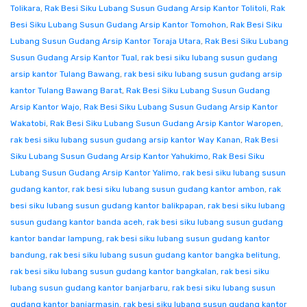
Tolikara
,
Rak Besi Siku Lubang Susun Gudang Arsip Kantor Tolitoli
,
Rak
Besi Siku Lubang Susun Gudang Arsip Kantor Tomohon
,
Rak Besi Siku
Lubang Susun Gudang Arsip Kantor Toraja Utara
,
Rak Besi Siku Lubang
Susun Gudang Arsip Kantor Tual
,
rak besi siku lubang susun gudang
arsip kantor Tulang Bawang
,
rak besi siku lubang susun gudang arsip
kantor Tulang Bawang Barat
,
Rak Besi Siku Lubang Susun Gudang
Arsip Kantor Wajo
,
Rak Besi Siku Lubang Susun Gudang Arsip Kantor
Wakatobi
,
Rak Besi Siku Lubang Susun Gudang Arsip Kantor Waropen
,
rak besi siku lubang susun gudang arsip kantor Way Kanan
,
Rak Besi
Siku Lubang Susun Gudang Arsip Kantor Yahukimo
,
Rak Besi Siku
Lubang Susun Gudang Arsip Kantor Yalimo
,
rak besi siku lubang susun
gudang kantor
,
rak besi siku lubang susun gudang kantor ambon
,
rak
besi siku lubang susun gudang kantor balikpapan
,
rak besi siku lubang
susun gudang kantor banda aceh
,
rak besi siku lubang susun gudang
kantor bandar lampung
,
rak besi siku lubang susun gudang kantor
bandung
,
rak besi siku lubang susun gudang kantor bangka belitung
,
rak besi siku lubang susun gudang kantor bangkalan
,
rak besi siku
lubang susun gudang kantor banjarbaru
,
rak besi siku lubang susun
gudang kantor banjarmasin
,
rak besi siku lubang susun gudang kantor