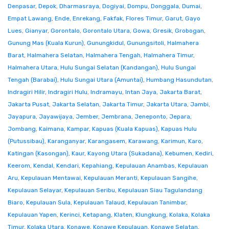
Denpasar
,
Depok
,
Dharmasraya
,
Dogiyai
,
Dompu
,
Donggala
,
Dumai
,
Empat Lawang
,
Ende
,
Enrekang
,
Fakfak
,
Flores Timur
,
Garut
,
Gayo
Lues
,
Gianyar
,
Gorontalo
,
Gorontalo Utara
,
Gowa
,
Gresik
,
Grobogan
,
Gunung Mas (Kuala Kurun)
,
Gunungkidul
,
Gunungsitoli
,
Halmahera
Barat
,
Halmahera Selatan
,
Halmahera Tengah
,
Halmahera Timur
,
Halmahera Utara
,
Hulu Sungai Selatan (Kandangan)
,
Hulu Sungai
Tengah (Barabai)
,
Hulu Sungai Utara (Amuntai)
,
Humbang Hasundutan
,
Indragiri Hilir
,
Indragiri Hulu
,
Indramayu
,
Intan Jaya
,
Jakarta Barat
,
Jakarta Pusat
,
Jakarta Selatan
,
Jakarta Timur
,
Jakarta Utara
,
Jambi
,
Jayapura
,
Jayawijaya
,
Jember
,
Jembrana
,
Jeneponto
,
Jepara
,
Jombang
,
Kaimana
,
Kampar
,
Kapuas (Kuala Kapuas)
,
Kapuas Hulu
(Putussibau)
,
Karanganyar
,
Karangasem
,
Karawang
,
Karimun
,
Karo
,
Katingan (Kasongan)
,
Kaur
,
Kayong Utara (Sukadana)
,
Kebumen
,
Kediri
,
Keerom
,
Kendal
,
Kendari
,
Kepahiang
,
Kepulauan Anambas
,
Kepulauan
Aru
,
Kepulauan Mentawai
,
Kepulauan Meranti
,
Kepulauan Sangihe
,
Kepulauan Selayar
,
Kepulauan Seribu
,
Kepulauan Siau Tagulandang
Biaro
,
Kepulauan Sula
,
Kepulauan Talaud
,
Kepulauan Tanimbar
,
Kepulauan Yapen
,
Kerinci
,
Ketapang
,
Klaten
,
Klungkung
,
Kolaka
,
Kolaka
Timur
,
Kolaka Utara
,
Konawe
,
Konawe Kepulauan
,
Konawe Selatan
,