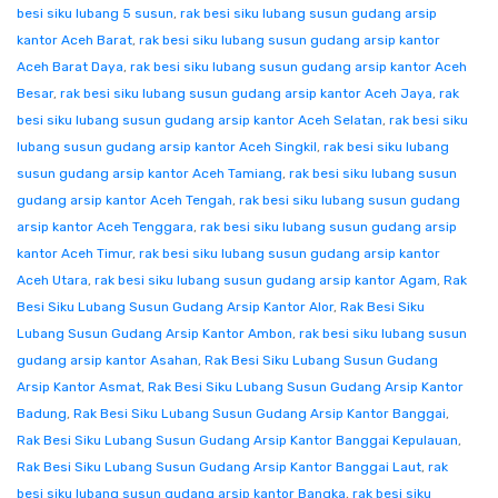
besi siku lubang 5 susun
,
rak besi siku lubang susun gudang arsip
kantor Aceh Barat
,
rak besi siku lubang susun gudang arsip kantor
Aceh Barat Daya
,
rak besi siku lubang susun gudang arsip kantor Aceh
Besar
,
rak besi siku lubang susun gudang arsip kantor Aceh Jaya
,
rak
besi siku lubang susun gudang arsip kantor Aceh Selatan
,
rak besi siku
lubang susun gudang arsip kantor Aceh Singkil
,
rak besi siku lubang
susun gudang arsip kantor Aceh Tamiang
,
rak besi siku lubang susun
gudang arsip kantor Aceh Tengah
,
rak besi siku lubang susun gudang
arsip kantor Aceh Tenggara
,
rak besi siku lubang susun gudang arsip
kantor Aceh Timur
,
rak besi siku lubang susun gudang arsip kantor
Aceh Utara
,
rak besi siku lubang susun gudang arsip kantor Agam
,
Rak
Besi Siku Lubang Susun Gudang Arsip Kantor Alor
,
Rak Besi Siku
Lubang Susun Gudang Arsip Kantor Ambon
,
rak besi siku lubang susun
gudang arsip kantor Asahan
,
Rak Besi Siku Lubang Susun Gudang
Arsip Kantor Asmat
,
Rak Besi Siku Lubang Susun Gudang Arsip Kantor
Badung
,
Rak Besi Siku Lubang Susun Gudang Arsip Kantor Banggai
,
Rak Besi Siku Lubang Susun Gudang Arsip Kantor Banggai Kepulauan
,
Rak Besi Siku Lubang Susun Gudang Arsip Kantor Banggai Laut
,
rak
besi siku lubang susun gudang arsip kantor Bangka
,
rak besi siku