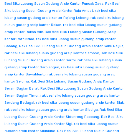
Besi Siku Lubang Susun Gudang Arsip Kantor Puncak Jaya
,
Rak Besi
Siku Lubang Susun Gudang Arsip Kantor Raja Ampat
,
rak besi siku
lubang susun gudang arsip kantor Rejang Lebong
,
rak besi siku lubang
susun gudang arsip kantor Rokan
,
rak besi siku lubang susun gudang
arsip kantor Rokan Hilir
,
Rak Besi Siku Lubang Susun Gudang Arsip
Kantor Rote Ndao
,
rak besi siku lubang susun gudang arsip kantor
Sabang
,
Rak Besi Siku Lubang Susun Gudang Arsip Kantor Sabu Raijua
,
rak besi siku lubang susun gudang arsip kantor Samosir
,
Rak Besi Siku
Lubang Susun Gudang Arsip Kantor Sarmi
,
rak besi siku lubang susun
gudang arsip kantor Sarolangun
,
rak besi siku lubang susun gudang
arsip kantor Sawahlunto
,
rak besi siku lubang susun gudang arsip
kantor Seluma
,
Rak Besi Siku Lubang Susun Gudang Arsip Kantor
Seram Bagian Barat
,
Rak Besi Siku Lubang Susun Gudang Arsip Kantor
Seram Bagian Timur
,
rak besi siku lubang susun gudang arsip kantor
Serdang Bedagai
,
rak besi siku lubang susun gudang arsip kantor Siak
,
rak besi siku lubang susun gudang arsip kantor Sibolga
,
Rak Besi Siku
Lubang Susun Gudang Arsip Kantor Sidenreng Rappang
,
Rak Besi Siku
Lubang Susun Gudang Arsip Kantor Sigi
,
rak besi siku lubang susun
gudang arsip kantor Sijunjung
,
Rak Besi Siku Lubang Susun Gudang