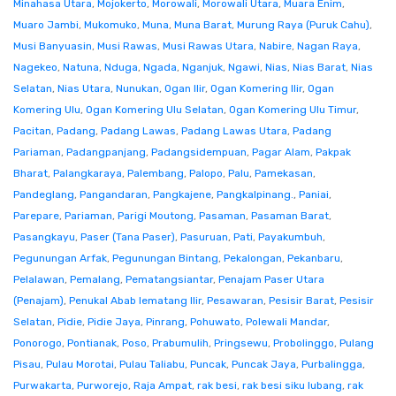
Minahasa Utara
,
Mojokerto
,
Morowali
,
Morowali Utara
,
Muara Enim
,
Muaro Jambi
,
Mukomuko
,
Muna
,
Muna Barat
,
Murung Raya (Puruk Cahu)
,
Musi Banyuasin
,
Musi Rawas
,
Musi Rawas Utara
,
Nabire
,
Nagan Raya
,
Nagekeo
,
Natuna
,
Nduga
,
Ngada
,
Nganjuk
,
Ngawi
,
Nias
,
Nias Barat
,
Nias
Selatan
,
Nias Utara
,
Nunukan
,
Ogan Ilir
,
Ogan Komering Ilir
,
Ogan
Komering Ulu
,
Ogan Komering Ulu Selatan
,
Ogan Komering Ulu Timur
,
Pacitan
,
Padang
,
Padang Lawas
,
Padang Lawas Utara
,
Padang
Pariaman
,
Padangpanjang
,
Padangsidempuan
,
Pagar Alam
,
Pakpak
Bharat
,
Palangkaraya
,
Palembang
,
Palopo
,
Palu
,
Pamekasan
,
Pandeglang
,
Pangandaran
,
Pangkajene
,
Pangkalpinang.
,
Paniai
,
Parepare
,
Pariaman
,
Parigi Moutong
,
Pasaman
,
Pasaman Barat
,
Pasangkayu
,
Paser (Tana Paser)
,
Pasuruan
,
Pati
,
Payakumbuh
,
Pegunungan Arfak
,
Pegunungan Bintang
,
Pekalongan
,
Pekanbaru
,
Pelalawan
,
Pemalang
,
Pematangsiantar
,
Penajam Paser Utara
(Penajam)
,
Penukal Abab lematang Ilir
,
Pesawaran
,
Pesisir Barat
,
Pesisir
Selatan
,
Pidie
,
Pidie Jaya
,
Pinrang
,
Pohuwato
,
Polewali Mandar
,
Ponorogo
,
Pontianak
,
Poso
,
Prabumulih
,
Pringsewu
,
Probolinggo
,
Pulang
Pisau
,
Pulau Morotai
,
Pulau Taliabu
,
Puncak
,
Puncak Jaya
,
Purbalingga
,
Purwakarta
,
Purworejo
,
Raja Ampat
,
rak besi
,
rak besi siku lubang
,
rak