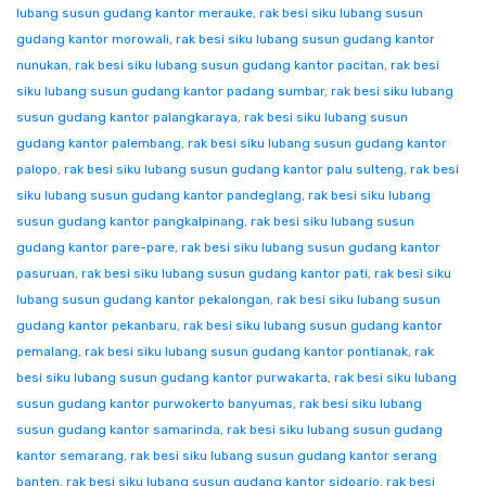
lubang susun gudang kantor merauke
,
rak besi siku lubang susun
gudang kantor morowali
,
rak besi siku lubang susun gudang kantor
nunukan
,
rak besi siku lubang susun gudang kantor pacitan
,
rak besi
siku lubang susun gudang kantor padang sumbar
,
rak besi siku lubang
susun gudang kantor palangkaraya
,
rak besi siku lubang susun
gudang kantor palembang
,
rak besi siku lubang susun gudang kantor
palopo
,
rak besi siku lubang susun gudang kantor palu sulteng
,
rak besi
siku lubang susun gudang kantor pandeglang
,
rak besi siku lubang
susun gudang kantor pangkalpinang
,
rak besi siku lubang susun
gudang kantor pare-pare
,
rak besi siku lubang susun gudang kantor
pasuruan
,
rak besi siku lubang susun gudang kantor pati
,
rak besi siku
lubang susun gudang kantor pekalongan
,
rak besi siku lubang susun
gudang kantor pekanbaru
,
rak besi siku lubang susun gudang kantor
pemalang
,
rak besi siku lubang susun gudang kantor pontianak
,
rak
besi siku lubang susun gudang kantor purwakarta
,
rak besi siku lubang
susun gudang kantor purwokerto banyumas
,
rak besi siku lubang
susun gudang kantor samarinda
,
rak besi siku lubang susun gudang
kantor semarang
,
rak besi siku lubang susun gudang kantor serang
banten
,
rak besi siku lubang susun gudang kantor sidoarjo
,
rak besi