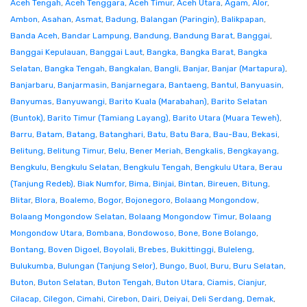
Aceh Tengah
,
Aceh Tenggara
,
Aceh Timur
,
Aceh Utara
,
Agam
,
Alor
,
Ambon
,
Asahan
,
Asmat
,
Badung
,
Balangan (Paringin)
,
Balikpapan
,
Banda Aceh
,
Bandar Lampung
,
Bandung
,
Bandung Barat
,
Banggai
,
Banggai Kepulauan
,
Banggai Laut
,
Bangka
,
Bangka Barat
,
Bangka
Selatan
,
Bangka Tengah
,
Bangkalan
,
Bangli
,
Banjar
,
Banjar (Martapura)
,
Banjarbaru
,
Banjarmasin
,
Banjarnegara
,
Bantaeng
,
Bantul
,
Banyuasin
,
Banyumas
,
Banyuwangi
,
Barito Kuala (Marabahan)
,
Barito Selatan
(Buntok)
,
Barito Timur (Tamiang Layang)
,
Barito Utara (Muara Teweh)
,
Barru
,
Batam
,
Batang
,
Batanghari
,
Batu
,
Batu Bara
,
Bau-Bau
,
Bekasi
,
Belitung
,
Belitung Timur
,
Belu
,
Bener Meriah
,
Bengkalis
,
Bengkayang
,
Bengkulu
,
Bengkulu Selatan
,
Bengkulu Tengah
,
Bengkulu Utara
,
Berau
(Tanjung Redeb)
,
Biak Numfor
,
Bima
,
Binjai
,
Bintan
,
Bireuen
,
Bitung
,
Blitar
,
Blora
,
Boalemo
,
Bogor
,
Bojonegoro
,
Bolaang Mongondow
,
Bolaang Mongondow Selatan
,
Bolaang Mongondow Timur
,
Bolaang
Mongondow Utara
,
Bombana
,
Bondowoso
,
Bone
,
Bone Bolango
,
Bontang
,
Boven Digoel
,
Boyolali
,
Brebes
,
Bukittinggi
,
Buleleng
,
Bulukumba
,
Bulungan (Tanjung Selor)
,
Bungo
,
Buol
,
Buru
,
Buru Selatan
,
Buton
,
Buton Selatan
,
Buton Tengah
,
Buton Utara
,
Ciamis
,
Cianjur
,
Cilacap
,
Cilegon
,
Cimahi
,
Cirebon
,
Dairi
,
Deiyai
,
Deli Serdang
,
Demak
,