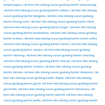
banjarnegara
,
rak besi siku lubang susun gudang kantor banyuwangi
,
rak besi siku lubang susun gudang kantor bekasi
,
rak besi siku lubang
susun gudang kantor bengkulu
,
rak besi siku lubang susun gudang
kantor bitung sulut
,
rak besi siku lubang susun gudang kantor blitar
,
rak besi siku lubang susun gudang kantor bogor
,
rak besi siku lubang
susun gudang kantor bondowoso
,
rak besi siku lubang susun gudang
kantor brebes
,
rak besi siku lubang susun gudang kantor buton sultra
,
rak besi siku lubang susun gudang kantor ciamis
,
rak besi siku lubang
susun gudang kantor cianjur
,
rak besi siku lubang susun gudang
kantor cibinong
,
rak besi siku lubang susun gudang kantor cikarang
,
rak besi siku lubang susun gudang kantor cilacap
,
rak besi siku lubang
susun gudang kantor cirebon
,
rak besi siku lubang susun gudang
kantor demak
,
rak besi siku lubang susun gudang kantor denpasar
,
rak
besi siku lubang susun gudang kantor depok
,
rak besi siku lubang
susun gudang kantor garut
,
rak besi siku lubang susun gudang kantor
gorontalo
,
rak besi siku lubang susun gudang kantor indramayu
,
rak
besi siku lubang susun gudang kantor jakarta
,
rak besi siku lubang
susun gudang kantor jambi
,
rak besi siku lubang susun gudang kantor