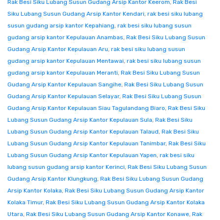
Rak Besi Siku Lubang Susun Gudang Arsip Kantor Keerom
,
Rak Besi
Siku Lubang Susun Gudang Arsip Kantor Kendari
,
rak besi siku lubang
susun gudang arsip kantor Kepahiang
,
rak besi siku lubang susun
gudang arsip kantor Kepulauan Anambas
,
Rak Besi Siku Lubang Susun
Gudang Arsip Kantor Kepulauan Aru
,
rak besi siku lubang susun
gudang arsip kantor Kepulauan Mentawai
,
rak besi siku lubang susun
gudang arsip kantor Kepulauan Meranti
,
Rak Besi Siku Lubang Susun
Gudang Arsip Kantor Kepulauan Sangihe
,
Rak Besi Siku Lubang Susun
Gudang Arsip Kantor Kepulauan Selayar
,
Rak Besi Siku Lubang Susun
Gudang Arsip Kantor Kepulauan Siau Tagulandang Biaro
,
Rak Besi Siku
Lubang Susun Gudang Arsip Kantor Kepulauan Sula
,
Rak Besi Siku
Lubang Susun Gudang Arsip Kantor Kepulauan Talaud
,
Rak Besi Siku
Lubang Susun Gudang Arsip Kantor Kepulauan Tanimbar
,
Rak Besi Siku
Lubang Susun Gudang Arsip Kantor Kepulauan Yapen
,
rak besi siku
lubang susun gudang arsip kantor Kerinci
,
Rak Besi Siku Lubang Susun
Gudang Arsip Kantor Klungkung
,
Rak Besi Siku Lubang Susun Gudang
Arsip Kantor Kolaka
,
Rak Besi Siku Lubang Susun Gudang Arsip Kantor
Kolaka Timur
,
Rak Besi Siku Lubang Susun Gudang Arsip Kantor Kolaka
Utara
,
Rak Besi Siku Lubang Susun Gudang Arsip Kantor Konawe
,
Rak