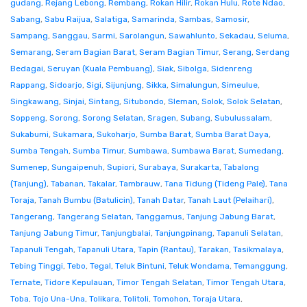
gudang
,
Rejang Lebong
,
Rembang
,
Rokan Hilir
,
Rokan Hulu
,
Rote Ndao
,
Sabang
,
Sabu Raijua
,
Salatiga
,
Samarinda
,
Sambas
,
Samosir
,
Sampang
,
Sanggau
,
Sarmi
,
Sarolangun
,
Sawahlunto
,
Sekadau
,
Seluma
,
Semarang
,
Seram Bagian Barat
,
Seram Bagian Timur
,
Serang
,
Serdang
Bedagai
,
Seruyan (Kuala Pembuang)
,
Siak
,
Sibolga
,
Sidenreng
Rappang
,
Sidoarjo
,
Sigi
,
Sijunjung
,
Sikka
,
Simalungun
,
Simeulue
,
Singkawang
,
Sinjai
,
Sintang
,
Situbondo
,
Sleman
,
Solok
,
Solok Selatan
,
Soppeng
,
Sorong
,
Sorong Selatan
,
Sragen
,
Subang
,
Subulussalam
,
Sukabumi
,
Sukamara
,
Sukoharjo
,
Sumba Barat
,
Sumba Barat Daya
,
Sumba Tengah
,
Sumba Timur
,
Sumbawa
,
Sumbawa Barat
,
Sumedang
,
Sumenep
,
Sungaipenuh
,
Supiori
,
Surabaya
,
Surakarta
,
Tabalong
(Tanjung)
,
Tabanan
,
Takalar
,
Tambrauw
,
Tana Tidung (Tideng Pale)
,
Tana
Toraja
,
Tanah Bumbu (Batulicin)
,
Tanah Datar
,
Tanah Laut (Pelaihari)
,
Tangerang
,
Tangerang Selatan
,
Tanggamus
,
Tanjung Jabung Barat
,
Tanjung Jabung Timur
,
Tanjungbalai
,
Tanjungpinang
,
Tapanuli Selatan
,
Tapanuli Tengah
,
Tapanuli Utara
,
Tapin (Rantau)
,
Tarakan
,
Tasikmalaya
,
Tebing Tinggi
,
Tebo
,
Tegal
,
Teluk Bintuni
,
Teluk Wondama
,
Temanggung
,
Ternate
,
Tidore Kepulauan
,
Timor Tengah Selatan
,
Timor Tengah Utara
,
Toba
,
Tojo Una-Una
,
Tolikara
,
Tolitoli
,
Tomohon
,
Toraja Utara
,