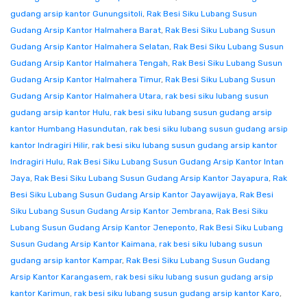
gudang arsip kantor Gunungsitoli
,
Rak Besi Siku Lubang Susun
Gudang Arsip Kantor Halmahera Barat
,
Rak Besi Siku Lubang Susun
Gudang Arsip Kantor Halmahera Selatan
,
Rak Besi Siku Lubang Susun
Gudang Arsip Kantor Halmahera Tengah
,
Rak Besi Siku Lubang Susun
Gudang Arsip Kantor Halmahera Timur
,
Rak Besi Siku Lubang Susun
Gudang Arsip Kantor Halmahera Utara
,
rak besi siku lubang susun
gudang arsip kantor Hulu
,
rak besi siku lubang susun gudang arsip
kantor Humbang Hasundutan
,
rak besi siku lubang susun gudang arsip
kantor Indragiri Hilir
,
rak besi siku lubang susun gudang arsip kantor
Indragiri Hulu
,
Rak Besi Siku Lubang Susun Gudang Arsip Kantor Intan
Jaya
,
Rak Besi Siku Lubang Susun Gudang Arsip Kantor Jayapura
,
Rak
Besi Siku Lubang Susun Gudang Arsip Kantor Jayawijaya
,
Rak Besi
Siku Lubang Susun Gudang Arsip Kantor Jembrana
,
Rak Besi Siku
Lubang Susun Gudang Arsip Kantor Jeneponto
,
Rak Besi Siku Lubang
Susun Gudang Arsip Kantor Kaimana
,
rak besi siku lubang susun
gudang arsip kantor Kampar
,
Rak Besi Siku Lubang Susun Gudang
Arsip Kantor Karangasem
,
rak besi siku lubang susun gudang arsip
kantor Karimun
,
rak besi siku lubang susun gudang arsip kantor Karo
,