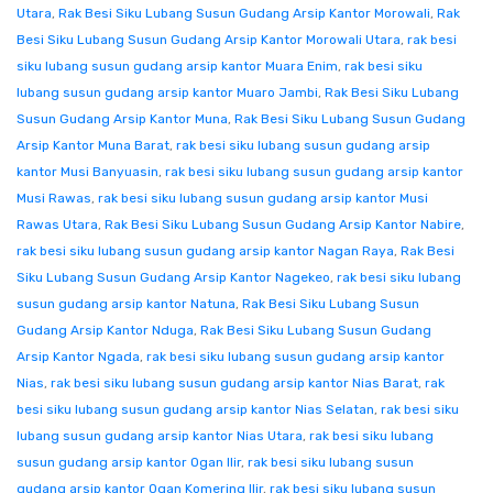
Utara
,
Rak Besi Siku Lubang Susun Gudang Arsip Kantor Morowali
,
Rak
Besi Siku Lubang Susun Gudang Arsip Kantor Morowali Utara
,
rak besi
siku lubang susun gudang arsip kantor Muara Enim
,
rak besi siku
lubang susun gudang arsip kantor Muaro Jambi
,
Rak Besi Siku Lubang
Susun Gudang Arsip Kantor Muna
,
Rak Besi Siku Lubang Susun Gudang
Arsip Kantor Muna Barat
,
rak besi siku lubang susun gudang arsip
kantor Musi Banyuasin
,
rak besi siku lubang susun gudang arsip kantor
Musi Rawas
,
rak besi siku lubang susun gudang arsip kantor Musi
Rawas Utara
,
Rak Besi Siku Lubang Susun Gudang Arsip Kantor Nabire
,
rak besi siku lubang susun gudang arsip kantor Nagan Raya
,
Rak Besi
Siku Lubang Susun Gudang Arsip Kantor Nagekeo
,
rak besi siku lubang
susun gudang arsip kantor Natuna
,
Rak Besi Siku Lubang Susun
Gudang Arsip Kantor Nduga
,
Rak Besi Siku Lubang Susun Gudang
Arsip Kantor Ngada
,
rak besi siku lubang susun gudang arsip kantor
Nias
,
rak besi siku lubang susun gudang arsip kantor Nias Barat
,
rak
besi siku lubang susun gudang arsip kantor Nias Selatan
,
rak besi siku
lubang susun gudang arsip kantor Nias Utara
,
rak besi siku lubang
susun gudang arsip kantor Ogan Ilir
,
rak besi siku lubang susun
gudang arsip kantor Ogan Komering Ilir
,
rak besi siku lubang susun