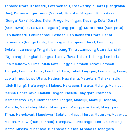
Konawe Utara
,
Kotabaru
,
Kotamobagu
,
Kotawaringin Barat (Pangkalan
Bun)
,
Kotawaringin Timur (Sampit)
,
Kuantan Singingi
,
Kubu Raya
(Sungai Raya)
,
Kudus
,
Kulon Progo
,
Kuningan
,
Kupang
,
Kutai Barat
(Sendawar)
,
Kutai Kartanegara (Tenggarong)
,
Kutai Timur (Sangatta)
,
Labuhanbatu
,
Labuhanbatu Selatan
,
Labuhanbatu Utara
,
Lahat
,
Lamandau (Nanga Bulik)
,
Lamongan
,
Lampung Barat
,
Lampung
Selatan
,
Lampung Tengah
,
Lampung Timur
,
Lampung Utara
,
Landak
(Ngabang)
,
Langkat
,
Langsa
,
Lanny Jaya
,
Lebak
,
Lebong
,
Lembata
,
Lhokseumawe
,
Lima Puluh Kota
,
Lingga
,
Lombok Barat
,
Lombok
Tengah
,
Lombok Timur
,
Lombok Utara
,
Lubuk Linggau
,
Lumajang
,
Luwu
,
Luwu Timur
,
Luwu Utara
,
Madiun
,
Magelang
,
Magetan
,
Mahakam Ulu
(Ujoh Bilang)
,
Majalengka
,
Majene
,
Makassar
,
Malaka
,
Malang
,
Malinau
,
Maluku Barat Daya
,
Maluku Tengah
,
Maluku Tenggara
,
Mamasa
,
Mamberamo Raya
,
Mamberamo Tengah
,
Mamuju
,
Mamuju Tengah
,
Manado
,
Mandailing Natal
,
Manggarai
,
Manggarai Barat
,
Manggarai
Timur
,
Manokwari
,
Manokwari Selatan
,
Mappi
,
Maros
,
Mataram
,
Maybrat
,
Medan
,
Melawi (Nanga Pinoh)
,
Mempawah
,
Merangin
,
Merauke
,
Mesuji
,
Metro
,
Mimika
,
Minahasa
,
Minahasa Selatan
,
Minahasa Tenggara
,