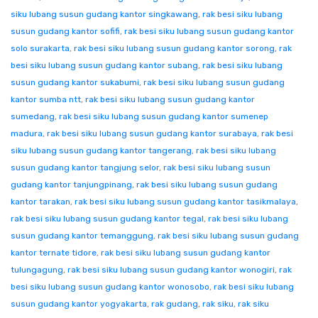
siku lubang susun gudang kantor singkawang
,
rak besi siku lubang
susun gudang kantor sofifi
,
rak besi siku lubang susun gudang kantor
solo surakarta
,
rak besi siku lubang susun gudang kantor sorong
,
rak
besi siku lubang susun gudang kantor subang
,
rak besi siku lubang
susun gudang kantor sukabumi
,
rak besi siku lubang susun gudang
kantor sumba ntt
,
rak besi siku lubang susun gudang kantor
sumedang
,
rak besi siku lubang susun gudang kantor sumenep
madura
,
rak besi siku lubang susun gudang kantor surabaya
,
rak besi
siku lubang susun gudang kantor tangerang
,
rak besi siku lubang
susun gudang kantor tangjung selor
,
rak besi siku lubang susun
gudang kantor tanjungpinang
,
rak besi siku lubang susun gudang
kantor tarakan
,
rak besi siku lubang susun gudang kantor tasikmalaya
,
rak besi siku lubang susun gudang kantor tegal
,
rak besi siku lubang
susun gudang kantor temanggung
,
rak besi siku lubang susun gudang
kantor ternate tidore
,
rak besi siku lubang susun gudang kantor
tulungagung
,
rak besi siku lubang susun gudang kantor wonogiri
,
rak
besi siku lubang susun gudang kantor wonosobo
,
rak besi siku lubang
susun gudang kantor yogyakarta
,
rak gudang
,
rak siku
,
rak siku