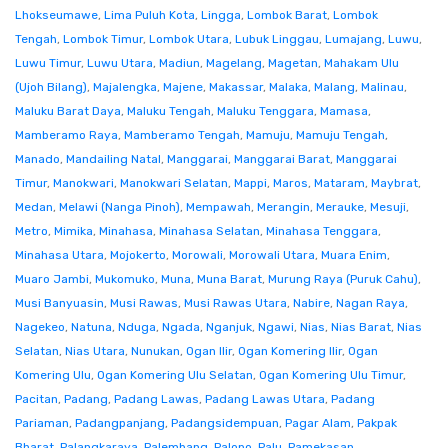
Lhokseumawe
,
Lima Puluh Kota
,
Lingga
,
Lombok Barat
,
Lombok
Tengah
,
Lombok Timur
,
Lombok Utara
,
Lubuk Linggau
,
Lumajang
,
Luwu
,
Luwu Timur
,
Luwu Utara
,
Madiun
,
Magelang
,
Magetan
,
Mahakam Ulu
(Ujoh Bilang)
,
Majalengka
,
Majene
,
Makassar
,
Malaka
,
Malang
,
Malinau
,
Maluku Barat Daya
,
Maluku Tengah
,
Maluku Tenggara
,
Mamasa
,
Mamberamo Raya
,
Mamberamo Tengah
,
Mamuju
,
Mamuju Tengah
,
Manado
,
Mandailing Natal
,
Manggarai
,
Manggarai Barat
,
Manggarai
Timur
,
Manokwari
,
Manokwari Selatan
,
Mappi
,
Maros
,
Mataram
,
Maybrat
,
Medan
,
Melawi (Nanga Pinoh)
,
Mempawah
,
Merangin
,
Merauke
,
Mesuji
,
Metro
,
Mimika
,
Minahasa
,
Minahasa Selatan
,
Minahasa Tenggara
,
Minahasa Utara
,
Mojokerto
,
Morowali
,
Morowali Utara
,
Muara Enim
,
Muaro Jambi
,
Mukomuko
,
Muna
,
Muna Barat
,
Murung Raya (Puruk Cahu)
,
Musi Banyuasin
,
Musi Rawas
,
Musi Rawas Utara
,
Nabire
,
Nagan Raya
,
Nagekeo
,
Natuna
,
Nduga
,
Ngada
,
Nganjuk
,
Ngawi
,
Nias
,
Nias Barat
,
Nias
Selatan
,
Nias Utara
,
Nunukan
,
Ogan Ilir
,
Ogan Komering Ilir
,
Ogan
Komering Ulu
,
Ogan Komering Ulu Selatan
,
Ogan Komering Ulu Timur
,
Pacitan
,
Padang
,
Padang Lawas
,
Padang Lawas Utara
,
Padang
Pariaman
,
Padangpanjang
,
Padangsidempuan
,
Pagar Alam
,
Pakpak
Bharat
,
Palangkaraya
,
Palembang
,
Palopo
,
Palu
,
Pamekasan
,