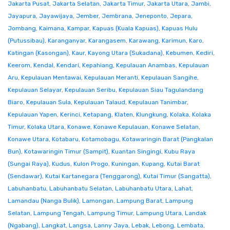
Jakarta Pusat
,
Jakarta Selatan
,
Jakarta Timur
,
Jakarta Utara
,
Jambi
,
Jayapura
,
Jayawijaya
,
Jember
,
Jembrana
,
Jeneponto
,
Jepara
,
Jombang
,
Kaimana
,
Kampar
,
Kapuas (Kuala Kapuas)
,
Kapuas Hulu
(Putussibau)
,
Karanganyar
,
Karangasem
,
Karawang
,
Karimun
,
Karo
,
Katingan (Kasongan)
,
Kaur
,
Kayong Utara (Sukadana)
,
Kebumen
,
Kediri
,
Keerom
,
Kendal
,
Kendari
,
Kepahiang
,
Kepulauan Anambas
,
Kepulauan
Aru
,
Kepulauan Mentawai
,
Kepulauan Meranti
,
Kepulauan Sangihe
,
Kepulauan Selayar
,
Kepulauan Seribu
,
Kepulauan Siau Tagulandang
Biaro
,
Kepulauan Sula
,
Kepulauan Talaud
,
Kepulauan Tanimbar
,
Kepulauan Yapen
,
Kerinci
,
Ketapang
,
Klaten
,
Klungkung
,
Kolaka
,
Kolaka
Timur
,
Kolaka Utara
,
Konawe
,
Konawe Kepulauan
,
Konawe Selatan
,
Konawe Utara
,
Kotabaru
,
Kotamobagu
,
Kotawaringin Barat (Pangkalan
Bun)
,
Kotawaringin Timur (Sampit)
,
Kuantan Singingi
,
Kubu Raya
(Sungai Raya)
,
Kudus
,
Kulon Progo
,
Kuningan
,
Kupang
,
Kutai Barat
(Sendawar)
,
Kutai Kartanegara (Tenggarong)
,
Kutai Timur (Sangatta)
,
Labuhanbatu
,
Labuhanbatu Selatan
,
Labuhanbatu Utara
,
Lahat
,
Lamandau (Nanga Bulik)
,
Lamongan
,
Lampung Barat
,
Lampung
Selatan
,
Lampung Tengah
,
Lampung Timur
,
Lampung Utara
,
Landak
(Ngabang)
,
Langkat
,
Langsa
,
Lanny Jaya
,
Lebak
,
Lebong
,
Lembata
,