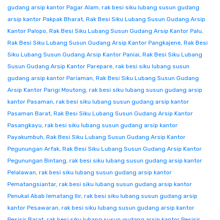
gudang arsip kantor Pagar Alam
,
rak besi siku lubang susun gudang
arsip kantor Pakpak Bharat
,
Rak Besi Siku Lubang Susun Gudang Arsip
Kantor Palopo
,
Rak Besi Siku Lubang Susun Gudang Arsip Kantor Palu
,
Rak Besi Siku Lubang Susun Gudang Arsip Kantor Pangkajene
,
Rak Besi
Siku Lubang Susun Gudang Arsip Kantor Paniai
,
Rak Besi Siku Lubang
Susun Gudang Arsip Kantor Parepare
,
rak besi siku lubang susun
gudang arsip kantor Pariaman
,
Rak Besi Siku Lubang Susun Gudang
Arsip Kantor Parigi Moutong
,
rak besi siku lubang susun gudang arsip
kantor Pasaman
,
rak besi siku lubang susun gudang arsip kantor
Pasaman Barat
,
Rak Besi Siku Lubang Susun Gudang Arsip Kantor
Pasangkayu
,
rak besi siku lubang susun gudang arsip kantor
Payakumbuh
,
Rak Besi Siku Lubang Susun Gudang Arsip Kantor
Pegunungan Arfak
,
Rak Besi Siku Lubang Susun Gudang Arsip Kantor
Pegunungan Bintang
,
rak besi siku lubang susun gudang arsip kantor
Pelalawan
,
rak besi siku lubang susun gudang arsip kantor
Pematangsiantar
,
rak besi siku lubang susun gudang arsip kantor
Penukal Abab lematang Ilir
,
rak besi siku lubang susun gudang arsip
kantor Pesawaran
,
rak besi siku lubang susun gudang arsip kantor
Pesisir Barat
,
rak besi siku lubang susun gudang arsip kantor Pesisir