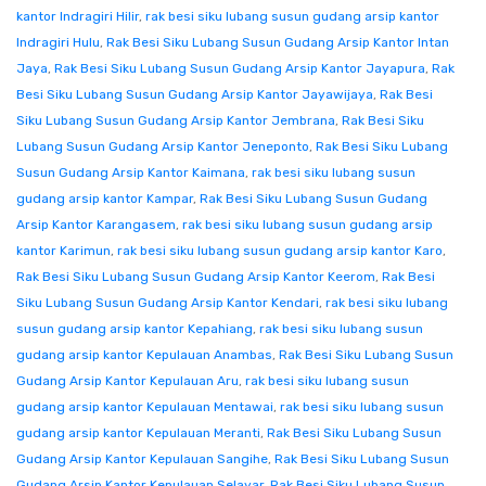
kantor Indragiri Hilir
,
rak besi siku lubang susun gudang arsip kantor
Indragiri Hulu
,
Rak Besi Siku Lubang Susun Gudang Arsip Kantor Intan
Jaya
,
Rak Besi Siku Lubang Susun Gudang Arsip Kantor Jayapura
,
Rak
Besi Siku Lubang Susun Gudang Arsip Kantor Jayawijaya
,
Rak Besi
Siku Lubang Susun Gudang Arsip Kantor Jembrana
,
Rak Besi Siku
Lubang Susun Gudang Arsip Kantor Jeneponto
,
Rak Besi Siku Lubang
Susun Gudang Arsip Kantor Kaimana
,
rak besi siku lubang susun
gudang arsip kantor Kampar
,
Rak Besi Siku Lubang Susun Gudang
Arsip Kantor Karangasem
,
rak besi siku lubang susun gudang arsip
kantor Karimun
,
rak besi siku lubang susun gudang arsip kantor Karo
,
Rak Besi Siku Lubang Susun Gudang Arsip Kantor Keerom
,
Rak Besi
Siku Lubang Susun Gudang Arsip Kantor Kendari
,
rak besi siku lubang
susun gudang arsip kantor Kepahiang
,
rak besi siku lubang susun
gudang arsip kantor Kepulauan Anambas
,
Rak Besi Siku Lubang Susun
Gudang Arsip Kantor Kepulauan Aru
,
rak besi siku lubang susun
gudang arsip kantor Kepulauan Mentawai
,
rak besi siku lubang susun
gudang arsip kantor Kepulauan Meranti
,
Rak Besi Siku Lubang Susun
Gudang Arsip Kantor Kepulauan Sangihe
,
Rak Besi Siku Lubang Susun
Gudang Arsip Kantor Kepulauan Selayar
,
Rak Besi Siku Lubang Susun