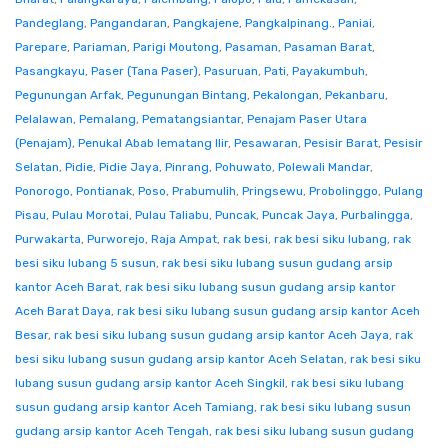
Pandeglang
,
Pangandaran
,
Pangkajene
,
Pangkalpinang.
,
Paniai
,
Parepare
,
Pariaman
,
Parigi Moutong
,
Pasaman
,
Pasaman Barat
,
Pasangkayu
,
Paser (Tana Paser)
,
Pasuruan
,
Pati
,
Payakumbuh
,
Pegunungan Arfak
,
Pegunungan Bintang
,
Pekalongan
,
Pekanbaru
,
Pelalawan
,
Pemalang
,
Pematangsiantar
,
Penajam Paser Utara
(Penajam)
,
Penukal Abab lematang Ilir
,
Pesawaran
,
Pesisir Barat
,
Pesisir
Selatan
,
Pidie
,
Pidie Jaya
,
Pinrang
,
Pohuwato
,
Polewali Mandar
,
Ponorogo
,
Pontianak
,
Poso
,
Prabumulih
,
Pringsewu
,
Probolinggo
,
Pulang
Pisau
,
Pulau Morotai
,
Pulau Taliabu
,
Puncak
,
Puncak Jaya
,
Purbalingga
,
Purwakarta
,
Purworejo
,
Raja Ampat
,
rak besi
,
rak besi siku lubang
,
rak
besi siku lubang 5 susun
,
rak besi siku lubang susun gudang arsip
kantor Aceh Barat
,
rak besi siku lubang susun gudang arsip kantor
Aceh Barat Daya
,
rak besi siku lubang susun gudang arsip kantor Aceh
Besar
,
rak besi siku lubang susun gudang arsip kantor Aceh Jaya
,
rak
besi siku lubang susun gudang arsip kantor Aceh Selatan
,
rak besi siku
lubang susun gudang arsip kantor Aceh Singkil
,
rak besi siku lubang
susun gudang arsip kantor Aceh Tamiang
,
rak besi siku lubang susun
gudang arsip kantor Aceh Tengah
,
rak besi siku lubang susun gudang