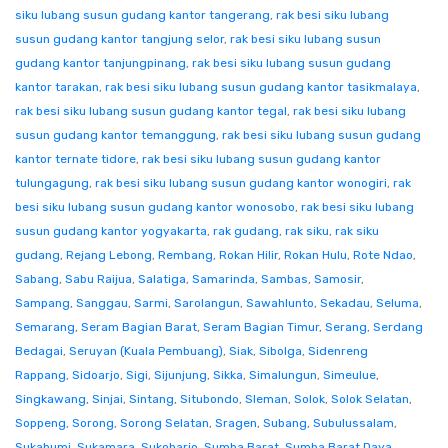
siku lubang susun gudang kantor tangerang
,
rak besi siku lubang
susun gudang kantor tangjung selor
,
rak besi siku lubang susun
gudang kantor tanjungpinang
,
rak besi siku lubang susun gudang
kantor tarakan
,
rak besi siku lubang susun gudang kantor tasikmalaya
,
rak besi siku lubang susun gudang kantor tegal
,
rak besi siku lubang
susun gudang kantor temanggung
,
rak besi siku lubang susun gudang
kantor ternate tidore
,
rak besi siku lubang susun gudang kantor
tulungagung
,
rak besi siku lubang susun gudang kantor wonogiri
,
rak
besi siku lubang susun gudang kantor wonosobo
,
rak besi siku lubang
susun gudang kantor yogyakarta
,
rak gudang
,
rak siku
,
rak siku
gudang
,
Rejang Lebong
,
Rembang
,
Rokan Hilir
,
Rokan Hulu
,
Rote Ndao
,
Sabang
,
Sabu Raijua
,
Salatiga
,
Samarinda
,
Sambas
,
Samosir
,
Sampang
,
Sanggau
,
Sarmi
,
Sarolangun
,
Sawahlunto
,
Sekadau
,
Seluma
,
Semarang
,
Seram Bagian Barat
,
Seram Bagian Timur
,
Serang
,
Serdang
Bedagai
,
Seruyan (Kuala Pembuang)
,
Siak
,
Sibolga
,
Sidenreng
Rappang
,
Sidoarjo
,
Sigi
,
Sijunjung
,
Sikka
,
Simalungun
,
Simeulue
,
Singkawang
,
Sinjai
,
Sintang
,
Situbondo
,
Sleman
,
Solok
,
Solok Selatan
,
Soppeng
,
Sorong
,
Sorong Selatan
,
Sragen
,
Subang
,
Subulussalam
,
Sukabumi
,
Sukamara
,
Sukoharjo
,
Sumba Barat
,
Sumba Barat Daya
,