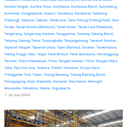
Sumba Tengah
,
Sumba Timur
,
Sumbawa
,
Sumbawa Barat
,
Sumedang
,
Sumenep
,
Sungaipenuh
,
Supiori
,
Surabaya
,
Surakarta
,
Tabalong
(Tanjung)
,
Tabanan
,
Takalar
,
Tambrauw
,
Tana Tidung (Tideng Pale)
,
Tana
Toraja
,
Tanah Bumbu (Batulicin)
,
Tanah Datar
,
Tanah Laut (Pelaihari)
,
Tangerang
,
Tangerang Selatan
,
Tanggamus
,
Tanjung Jabung Barat
,
Tanjung Jabung Timur
,
Tanjungbalai
,
Tanjungpinang
,
Tapanuli Selatan
,
Tapanuli Tengah
,
Tapanuli Utara
,
Tapin (Rantau)
,
Tarakan
,
Tasikmalaya
,
Tebing Tinggi
,
Tebo
,
Tegal
,
Teluk Bintuni
,
Teluk Wondama
,
Temanggung
,
Ternate
,
Tidore Kepulauan
,
Timor Tengah Selatan
,
Timor Tengah Utara
,
Toba
,
Tojo Una-Una
,
Tolikara
,
Tolitoli
,
Tomohon
,
Toraja Utara
,
Trenggalek
,
Tual
,
Tuban
,
Tulang Bawang
,
Tulang Bawang Barat
,
Tulungagung
,
Wajo
,
Wakatobi
,
Waropen
,
Way Kanan
,
Wonogiri
,
Wonosobo
,
Yahukimo
,
Yalimo
,
Yogyakarta
26 Juni 2024