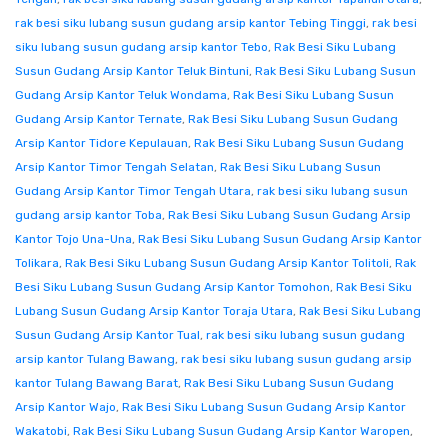
rak besi siku lubang susun gudang arsip kantor Tebing Tinggi
,
rak besi
siku lubang susun gudang arsip kantor Tebo
,
Rak Besi Siku Lubang
Susun Gudang Arsip Kantor Teluk Bintuni
,
Rak Besi Siku Lubang Susun
Gudang Arsip Kantor Teluk Wondama
,
Rak Besi Siku Lubang Susun
Gudang Arsip Kantor Ternate
,
Rak Besi Siku Lubang Susun Gudang
Arsip Kantor Tidore Kepulauan
,
Rak Besi Siku Lubang Susun Gudang
Arsip Kantor Timor Tengah Selatan
,
Rak Besi Siku Lubang Susun
Gudang Arsip Kantor Timor Tengah Utara
,
rak besi siku lubang susun
gudang arsip kantor Toba
,
Rak Besi Siku Lubang Susun Gudang Arsip
Kantor Tojo Una-Una
,
Rak Besi Siku Lubang Susun Gudang Arsip Kantor
Tolikara
,
Rak Besi Siku Lubang Susun Gudang Arsip Kantor Tolitoli
,
Rak
Besi Siku Lubang Susun Gudang Arsip Kantor Tomohon
,
Rak Besi Siku
Lubang Susun Gudang Arsip Kantor Toraja Utara
,
Rak Besi Siku Lubang
Susun Gudang Arsip Kantor Tual
,
rak besi siku lubang susun gudang
arsip kantor Tulang Bawang
,
rak besi siku lubang susun gudang arsip
kantor Tulang Bawang Barat
,
Rak Besi Siku Lubang Susun Gudang
Arsip Kantor Wajo
,
Rak Besi Siku Lubang Susun Gudang Arsip Kantor
Wakatobi
,
Rak Besi Siku Lubang Susun Gudang Arsip Kantor Waropen
,