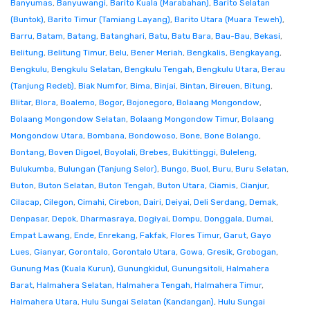
Banyumas
,
Banyuwangi
,
Barito Kuala (Marabahan)
,
Barito Selatan
(Buntok)
,
Barito Timur (Tamiang Layang)
,
Barito Utara (Muara Teweh)
,
Barru
,
Batam
,
Batang
,
Batanghari
,
Batu
,
Batu Bara
,
Bau-Bau
,
Bekasi
,
Belitung
,
Belitung Timur
,
Belu
,
Bener Meriah
,
Bengkalis
,
Bengkayang
,
Bengkulu
,
Bengkulu Selatan
,
Bengkulu Tengah
,
Bengkulu Utara
,
Berau
(Tanjung Redeb)
,
Biak Numfor
,
Bima
,
Binjai
,
Bintan
,
Bireuen
,
Bitung
,
Blitar
,
Blora
,
Boalemo
,
Bogor
,
Bojonegoro
,
Bolaang Mongondow
,
Bolaang Mongondow Selatan
,
Bolaang Mongondow Timur
,
Bolaang
Mongondow Utara
,
Bombana
,
Bondowoso
,
Bone
,
Bone Bolango
,
Bontang
,
Boven Digoel
,
Boyolali
,
Brebes
,
Bukittinggi
,
Buleleng
,
Bulukumba
,
Bulungan (Tanjung Selor)
,
Bungo
,
Buol
,
Buru
,
Buru Selatan
,
Buton
,
Buton Selatan
,
Buton Tengah
,
Buton Utara
,
Ciamis
,
Cianjur
,
Cilacap
,
Cilegon
,
Cimahi
,
Cirebon
,
Dairi
,
Deiyai
,
Deli Serdang
,
Demak
,
Denpasar
,
Depok
,
Dharmasraya
,
Dogiyai
,
Dompu
,
Donggala
,
Dumai
,
Empat Lawang
,
Ende
,
Enrekang
,
Fakfak
,
Flores Timur
,
Garut
,
Gayo
Lues
,
Gianyar
,
Gorontalo
,
Gorontalo Utara
,
Gowa
,
Gresik
,
Grobogan
,
Gunung Mas (Kuala Kurun)
,
Gunungkidul
,
Gunungsitoli
,
Halmahera
Barat
,
Halmahera Selatan
,
Halmahera Tengah
,
Halmahera Timur
,
Halmahera Utara
,
Hulu Sungai Selatan (Kandangan)
,
Hulu Sungai