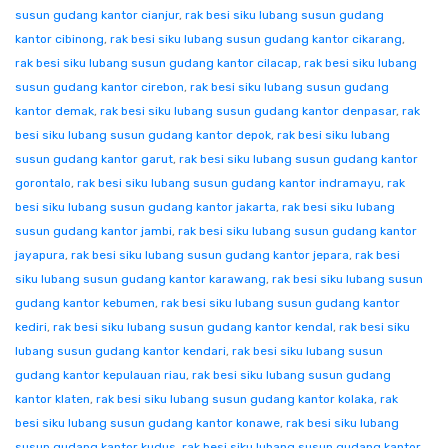
susun gudang kantor cianjur
,
rak besi siku lubang susun gudang
kantor cibinong
,
rak besi siku lubang susun gudang kantor cikarang
,
rak besi siku lubang susun gudang kantor cilacap
,
rak besi siku lubang
susun gudang kantor cirebon
,
rak besi siku lubang susun gudang
kantor demak
,
rak besi siku lubang susun gudang kantor denpasar
,
rak
besi siku lubang susun gudang kantor depok
,
rak besi siku lubang
susun gudang kantor garut
,
rak besi siku lubang susun gudang kantor
gorontalo
,
rak besi siku lubang susun gudang kantor indramayu
,
rak
besi siku lubang susun gudang kantor jakarta
,
rak besi siku lubang
susun gudang kantor jambi
,
rak besi siku lubang susun gudang kantor
jayapura
,
rak besi siku lubang susun gudang kantor jepara
,
rak besi
siku lubang susun gudang kantor karawang
,
rak besi siku lubang susun
gudang kantor kebumen
,
rak besi siku lubang susun gudang kantor
kediri
,
rak besi siku lubang susun gudang kantor kendal
,
rak besi siku
lubang susun gudang kantor kendari
,
rak besi siku lubang susun
gudang kantor kepulauan riau
,
rak besi siku lubang susun gudang
kantor klaten
,
rak besi siku lubang susun gudang kantor kolaka
,
rak
besi siku lubang susun gudang kantor konawe
,
rak besi siku lubang
susun gudang kantor kudus
,
rak besi siku lubang susun gudang kantor