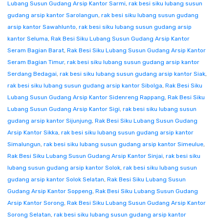
Lubang Susun Gudang Arsip Kantor Sarmi
,
rak besi siku lubang susun
gudang arsip kantor Sarolangun
,
rak besi siku lubang susun gudang
arsip kantor Sawahlunto
,
rak besi siku lubang susun gudang arsip
kantor Seluma
,
Rak Besi Siku Lubang Susun Gudang Arsip Kantor
Seram Bagian Barat
,
Rak Besi Siku Lubang Susun Gudang Arsip Kantor
Seram Bagian Timur
,
rak besi siku lubang susun gudang arsip kantor
Serdang Bedagai
,
rak besi siku lubang susun gudang arsip kantor Siak
,
rak besi siku lubang susun gudang arsip kantor Sibolga
,
Rak Besi Siku
Lubang Susun Gudang Arsip Kantor Sidenreng Rappang
,
Rak Besi Siku
Lubang Susun Gudang Arsip Kantor Sigi
,
rak besi siku lubang susun
gudang arsip kantor Sijunjung
,
Rak Besi Siku Lubang Susun Gudang
Arsip Kantor Sikka
,
rak besi siku lubang susun gudang arsip kantor
Simalungun
,
rak besi siku lubang susun gudang arsip kantor Simeulue
,
Rak Besi Siku Lubang Susun Gudang Arsip Kantor Sinjai
,
rak besi siku
lubang susun gudang arsip kantor Solok
,
rak besi siku lubang susun
gudang arsip kantor Solok Selatan
,
Rak Besi Siku Lubang Susun
Gudang Arsip Kantor Soppeng
,
Rak Besi Siku Lubang Susun Gudang
Arsip Kantor Sorong
,
Rak Besi Siku Lubang Susun Gudang Arsip Kantor
Sorong Selatan
,
rak besi siku lubang susun gudang arsip kantor