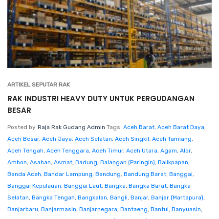
ARTIKEL SEPUTAR RAK
RAK INDUSTRI HEAVY DUTY UNTUK PERGUDANGAN
BESAR
Posted by
Raja Rak Gudang Admin
Tags:
Aceh Barat
,
Aceh Barat Daya
,
Aceh Besar
,
Aceh Jaya
,
Aceh Selatan
,
Aceh Singkil
,
Aceh Tamiang
,
Aceh Tengah
,
Aceh Tenggara
,
Aceh Timur
,
Aceh Utara
,
Agam
,
Alor
,
Ambon
,
Asahan
,
Asmat
,
Badung
,
Balangan (Paringin)
,
Balikpapan
,
Banda Aceh
,
Bandar Lampung
,
Bandung
,
Bandung Barat
,
Banggai
,
Banggai Kepulauan
,
Banggai Laut
,
Bangka
,
Bangka Barat
,
Bangka
Selatan
,
Bangka Tengah
,
Bangkalan
,
Bangli
,
Banjar
,
Banjar (Martapura)
,
Banjarbaru
,
Banjarmasin
,
Banjarnegara
,
Bantaeng
,
Bantul
,
Banyuasin
,