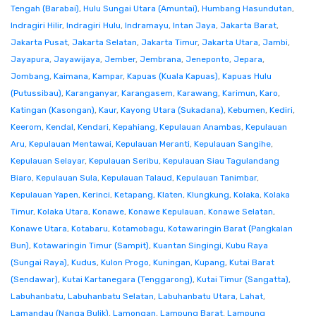
Tengah (Barabai)
,
Hulu Sungai Utara (Amuntai)
,
Humbang Hasundutan
,
Indragiri Hilir
,
Indragiri Hulu
,
Indramayu
,
Intan Jaya
,
Jakarta Barat
,
Jakarta Pusat
,
Jakarta Selatan
,
Jakarta Timur
,
Jakarta Utara
,
Jambi
,
Jayapura
,
Jayawijaya
,
Jember
,
Jembrana
,
Jeneponto
,
Jepara
,
Jombang
,
Kaimana
,
Kampar
,
Kapuas (Kuala Kapuas)
,
Kapuas Hulu
(Putussibau)
,
Karanganyar
,
Karangasem
,
Karawang
,
Karimun
,
Karo
,
Katingan (Kasongan)
,
Kaur
,
Kayong Utara (Sukadana)
,
Kebumen
,
Kediri
,
Keerom
,
Kendal
,
Kendari
,
Kepahiang
,
Kepulauan Anambas
,
Kepulauan
Aru
,
Kepulauan Mentawai
,
Kepulauan Meranti
,
Kepulauan Sangihe
,
Kepulauan Selayar
,
Kepulauan Seribu
,
Kepulauan Siau Tagulandang
Biaro
,
Kepulauan Sula
,
Kepulauan Talaud
,
Kepulauan Tanimbar
,
Kepulauan Yapen
,
Kerinci
,
Ketapang
,
Klaten
,
Klungkung
,
Kolaka
,
Kolaka
Timur
,
Kolaka Utara
,
Konawe
,
Konawe Kepulauan
,
Konawe Selatan
,
Konawe Utara
,
Kotabaru
,
Kotamobagu
,
Kotawaringin Barat (Pangkalan
Bun)
,
Kotawaringin Timur (Sampit)
,
Kuantan Singingi
,
Kubu Raya
(Sungai Raya)
,
Kudus
,
Kulon Progo
,
Kuningan
,
Kupang
,
Kutai Barat
(Sendawar)
,
Kutai Kartanegara (Tenggarong)
,
Kutai Timur (Sangatta)
,
Labuhanbatu
,
Labuhanbatu Selatan
,
Labuhanbatu Utara
,
Lahat
,
Lamandau (Nanga Bulik)
,
Lamongan
,
Lampung Barat
,
Lampung