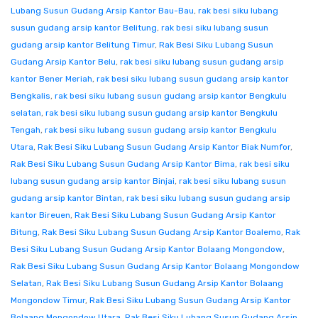
Lubang Susun Gudang Arsip Kantor Bau-Bau
,
rak besi siku lubang
susun gudang arsip kantor Belitung
,
rak besi siku lubang susun
gudang arsip kantor Belitung Timur
,
Rak Besi Siku Lubang Susun
Gudang Arsip Kantor Belu
,
rak besi siku lubang susun gudang arsip
kantor Bener Meriah
,
rak besi siku lubang susun gudang arsip kantor
Bengkalis
,
rak besi siku lubang susun gudang arsip kantor Bengkulu
selatan
,
rak besi siku lubang susun gudang arsip kantor Bengkulu
Tengah
,
rak besi siku lubang susun gudang arsip kantor Bengkulu
Utara
,
Rak Besi Siku Lubang Susun Gudang Arsip Kantor Biak Numfor
,
Rak Besi Siku Lubang Susun Gudang Arsip Kantor Bima
,
rak besi siku
lubang susun gudang arsip kantor Binjai
,
rak besi siku lubang susun
gudang arsip kantor Bintan
,
rak besi siku lubang susun gudang arsip
kantor Bireuen
,
Rak Besi Siku Lubang Susun Gudang Arsip Kantor
Bitung
,
Rak Besi Siku Lubang Susun Gudang Arsip Kantor Boalemo
,
Rak
Besi Siku Lubang Susun Gudang Arsip Kantor Bolaang Mongondow
,
Rak Besi Siku Lubang Susun Gudang Arsip Kantor Bolaang Mongondow
Selatan
,
Rak Besi Siku Lubang Susun Gudang Arsip Kantor Bolaang
Mongondow Timur
,
Rak Besi Siku Lubang Susun Gudang Arsip Kantor
Bolaang Mongondow Utara
,
Rak Besi Siku Lubang Susun Gudang Arsip