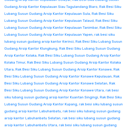
Gudang Arsip Kantor Kepulauan Siau Tagulandang Biaro
,
Rak Besi Siku
Lubang Susun Gudang Arsip Kantor Kepulauan Sula
,
Rak Besi Siku
Lubang Susun Gudang Arsip Kantor Kepulauan Talaud
,
Rak Besi Siku
Lubang Susun Gudang Arsip Kantor Kepulauan Tanimbar
,
Rak Besi Siku
Lubang Susun Gudang Arsip Kantor Kepulauan Yapen
,
rak besi siku
lubang susun gudang arsip kantor Kerinci
,
Rak Besi Siku Lubang Susun
Gudang Arsip Kantor Klungkung
,
Rak Besi Siku Lubang Susun Gudang
Arsip Kantor Kolaka
,
Rak Besi Siku Lubang Susun Gudang Arsip Kantor
Kolaka Timur
,
Rak Besi Siku Lubang Susun Gudang Arsip Kantor Kolaka
Utara
,
Rak Besi Siku Lubang Susun Gudang Arsip Kantor Konawe
,
Rak
Besi Siku Lubang Susun Gudang Arsip Kantor Konawe Kepulauan
,
Rak
Besi Siku Lubang Susun Gudang Arsip Kantor Konawe Selatan
,
Rak
Besi Siku Lubang Susun Gudang Arsip Kantor Konawe Utara
,
rak besi
siku lubang susun gudang arsip kantor Kuantan Singingi
,
Rak Besi Siku
Lubang Susun Gudang Arsip Kantor Kupang
,
rak besi siku lubang susun
gudang arsip kantor Labuhanbatu
,
rak besi siku lubang susun gudang
arsip kantor Labuhanbatu Selatan
,
rak besi siku lubang susun gudang
arsip kantor Labuhanbatu Utara
,
rak besi siku lubang susun gudang