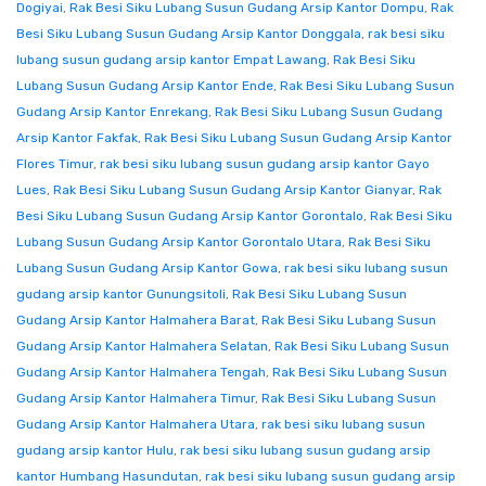
Dogiyai
,
Rak Besi Siku Lubang Susun Gudang Arsip Kantor Dompu
,
Rak
Besi Siku Lubang Susun Gudang Arsip Kantor Donggala
,
rak besi siku
lubang susun gudang arsip kantor Empat Lawang
,
Rak Besi Siku
Lubang Susun Gudang Arsip Kantor Ende
,
Rak Besi Siku Lubang Susun
Gudang Arsip Kantor Enrekang
,
Rak Besi Siku Lubang Susun Gudang
Arsip Kantor Fakfak
,
Rak Besi Siku Lubang Susun Gudang Arsip Kantor
Flores Timur
,
rak besi siku lubang susun gudang arsip kantor Gayo
Lues
,
Rak Besi Siku Lubang Susun Gudang Arsip Kantor Gianyar
,
Rak
Besi Siku Lubang Susun Gudang Arsip Kantor Gorontalo
,
Rak Besi Siku
Lubang Susun Gudang Arsip Kantor Gorontalo Utara
,
Rak Besi Siku
Lubang Susun Gudang Arsip Kantor Gowa
,
rak besi siku lubang susun
gudang arsip kantor Gunungsitoli
,
Rak Besi Siku Lubang Susun
Gudang Arsip Kantor Halmahera Barat
,
Rak Besi Siku Lubang Susun
Gudang Arsip Kantor Halmahera Selatan
,
Rak Besi Siku Lubang Susun
Gudang Arsip Kantor Halmahera Tengah
,
Rak Besi Siku Lubang Susun
Gudang Arsip Kantor Halmahera Timur
,
Rak Besi Siku Lubang Susun
Gudang Arsip Kantor Halmahera Utara
,
rak besi siku lubang susun
gudang arsip kantor Hulu
,
rak besi siku lubang susun gudang arsip
kantor Humbang Hasundutan
,
rak besi siku lubang susun gudang arsip