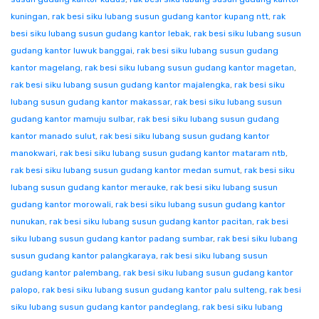
kuningan
,
rak besi siku lubang susun gudang kantor kupang ntt
,
rak
besi siku lubang susun gudang kantor lebak
,
rak besi siku lubang susun
gudang kantor luwuk banggai
,
rak besi siku lubang susun gudang
kantor magelang
,
rak besi siku lubang susun gudang kantor magetan
,
rak besi siku lubang susun gudang kantor majalengka
,
rak besi siku
lubang susun gudang kantor makassar
,
rak besi siku lubang susun
gudang kantor mamuju sulbar
,
rak besi siku lubang susun gudang
kantor manado sulut
,
rak besi siku lubang susun gudang kantor
manokwari
,
rak besi siku lubang susun gudang kantor mataram ntb
,
rak besi siku lubang susun gudang kantor medan sumut
,
rak besi siku
lubang susun gudang kantor merauke
,
rak besi siku lubang susun
gudang kantor morowali
,
rak besi siku lubang susun gudang kantor
nunukan
,
rak besi siku lubang susun gudang kantor pacitan
,
rak besi
siku lubang susun gudang kantor padang sumbar
,
rak besi siku lubang
susun gudang kantor palangkaraya
,
rak besi siku lubang susun
gudang kantor palembang
,
rak besi siku lubang susun gudang kantor
palopo
,
rak besi siku lubang susun gudang kantor palu sulteng
,
rak besi
siku lubang susun gudang kantor pandeglang
,
rak besi siku lubang