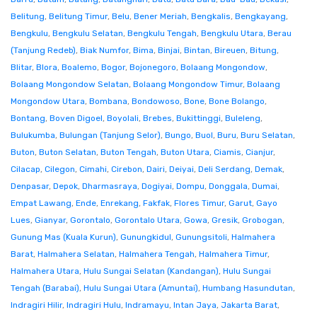
Belitung
,
Belitung Timur
,
Belu
,
Bener Meriah
,
Bengkalis
,
Bengkayang
,
Bengkulu
,
Bengkulu Selatan
,
Bengkulu Tengah
,
Bengkulu Utara
,
Berau
(Tanjung Redeb)
,
Biak Numfor
,
Bima
,
Binjai
,
Bintan
,
Bireuen
,
Bitung
,
Blitar
,
Blora
,
Boalemo
,
Bogor
,
Bojonegoro
,
Bolaang Mongondow
,
Bolaang Mongondow Selatan
,
Bolaang Mongondow Timur
,
Bolaang
Mongondow Utara
,
Bombana
,
Bondowoso
,
Bone
,
Bone Bolango
,
Bontang
,
Boven Digoel
,
Boyolali
,
Brebes
,
Bukittinggi
,
Buleleng
,
Bulukumba
,
Bulungan (Tanjung Selor)
,
Bungo
,
Buol
,
Buru
,
Buru Selatan
,
Buton
,
Buton Selatan
,
Buton Tengah
,
Buton Utara
,
Ciamis
,
Cianjur
,
Cilacap
,
Cilegon
,
Cimahi
,
Cirebon
,
Dairi
,
Deiyai
,
Deli Serdang
,
Demak
,
Denpasar
,
Depok
,
Dharmasraya
,
Dogiyai
,
Dompu
,
Donggala
,
Dumai
,
Empat Lawang
,
Ende
,
Enrekang
,
Fakfak
,
Flores Timur
,
Garut
,
Gayo
Lues
,
Gianyar
,
Gorontalo
,
Gorontalo Utara
,
Gowa
,
Gresik
,
Grobogan
,
Gunung Mas (Kuala Kurun)
,
Gunungkidul
,
Gunungsitoli
,
Halmahera
Barat
,
Halmahera Selatan
,
Halmahera Tengah
,
Halmahera Timur
,
Halmahera Utara
,
Hulu Sungai Selatan (Kandangan)
,
Hulu Sungai
Tengah (Barabai)
,
Hulu Sungai Utara (Amuntai)
,
Humbang Hasundutan
,
Indragiri Hilir
,
Indragiri Hulu
,
Indramayu
,
Intan Jaya
,
Jakarta Barat
,