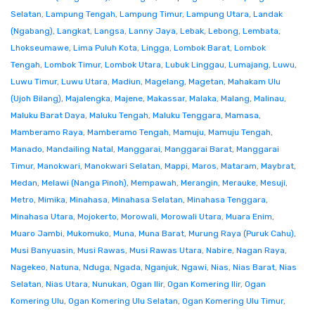
Selatan
,
Lampung Tengah
,
Lampung Timur
,
Lampung Utara
,
Landak
(Ngabang)
,
Langkat
,
Langsa
,
Lanny Jaya
,
Lebak
,
Lebong
,
Lembata
,
Lhokseumawe
,
Lima Puluh Kota
,
Lingga
,
Lombok Barat
,
Lombok
Tengah
,
Lombok Timur
,
Lombok Utara
,
Lubuk Linggau
,
Lumajang
,
Luwu
,
Luwu Timur
,
Luwu Utara
,
Madiun
,
Magelang
,
Magetan
,
Mahakam Ulu
(Ujoh Bilang)
,
Majalengka
,
Majene
,
Makassar
,
Malaka
,
Malang
,
Malinau
,
Maluku Barat Daya
,
Maluku Tengah
,
Maluku Tenggara
,
Mamasa
,
Mamberamo Raya
,
Mamberamo Tengah
,
Mamuju
,
Mamuju Tengah
,
Manado
,
Mandailing Natal
,
Manggarai
,
Manggarai Barat
,
Manggarai
Timur
,
Manokwari
,
Manokwari Selatan
,
Mappi
,
Maros
,
Mataram
,
Maybrat
,
Medan
,
Melawi (Nanga Pinoh)
,
Mempawah
,
Merangin
,
Merauke
,
Mesuji
,
Metro
,
Mimika
,
Minahasa
,
Minahasa Selatan
,
Minahasa Tenggara
,
Minahasa Utara
,
Mojokerto
,
Morowali
,
Morowali Utara
,
Muara Enim
,
Muaro Jambi
,
Mukomuko
,
Muna
,
Muna Barat
,
Murung Raya (Puruk Cahu)
,
Musi Banyuasin
,
Musi Rawas
,
Musi Rawas Utara
,
Nabire
,
Nagan Raya
,
Nagekeo
,
Natuna
,
Nduga
,
Ngada
,
Nganjuk
,
Ngawi
,
Nias
,
Nias Barat
,
Nias
Selatan
,
Nias Utara
,
Nunukan
,
Ogan Ilir
,
Ogan Komering Ilir
,
Ogan
Komering Ulu
,
Ogan Komering Ulu Selatan
,
Ogan Komering Ulu Timur
,