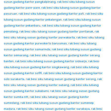
susun gudang kantor pangkalpinang
,
rak besi siku lubang susun
gudang kantor pare-pare
,
rak besi siku lubang susun gudang kantor
pasuruan
,
rak besi siku lubang susun gudang kantor pati
,
rak besi siku
lubang susun gudang kantor pekalongan
,
rak besi siku lubang susun
gudang kantor pekanbaru
,
rak besi siku lubang susun gudang kantor
pemalang
,
rak besi siku lubang susun gudang kantor pontianak
,
rak
besi siku lubang susun gudang kantor purwakarta
,
rak besi siku lubang
susun gudang kantor purwokerto banyumas
,
rak besi siku lubang
susun gudang kantor samarinda
,
rak besi siku lubang susun gudang
kantor semarang
,
rak besi siku lubang susun gudang kantor serang
banten
,
rak besi siku lubang susun gudang kantor sidoarjo
,
rak besi
siku lubang susun gudang kantor singkawang
,
rak besi siku lubang
susun gudang kantor sofifi
,
rak besi siku lubang susun gudang kantor
solo surakarta
,
rak besi siku lubang susun gudang kantor sorong
,
rak
besi siku lubang susun gudang kantor subang
,
rak besi siku lubang
susun gudang kantor sukabumi
,
rak besi siku lubang susun gudang
kantor sumba ntt
,
rak besi siku lubang susun gudang kantor
sumedang
,
rak besi siku lubang susun gudang kantor sumenep
madura
,
rak besi siku lubang susun gudang kantor surabaya
,
rak besi