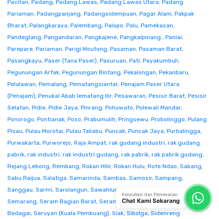
Pacitan
,
Padang
,
Padang Lawas
,
Padang Lawas Utara
,
Padang
Pariaman
,
Padangpanjang
,
Padangsidempuan
,
Pagar Alam
,
Pakpak
Bharat
,
Palangkaraya
,
Palembang
,
Palopo
,
Palu
,
Pamekasan
,
Pandeglang
,
Pangandaran
,
Pangkajene
,
Pangkalpinang.
,
Paniai
,
Parepare
,
Pariaman
,
Parigi Moutong
,
Pasaman
,
Pasaman Barat
,
Pasangkayu
,
Paser (Tana Paser)
,
Pasuruan
,
Pati
,
Payakumbuh
,
Pegunungan Arfak
,
Pegunungan Bintang
,
Pekalongan
,
Pekanbaru
,
Pelalawan
,
Pemalang
,
Pematangsiantar
,
Penajam Paser Utara
(Penajam)
,
Penukal Abab lematang Ilir
,
Pesawaran
,
Pesisir Barat
,
Pesisir
Selatan
,
Pidie
,
Pidie Jaya
,
Pinrang
,
Pohuwato
,
Polewali Mandar
,
Ponorogo
,
Pontianak
,
Poso
,
Prabumulih
,
Pringsewu
,
Probolinggo
,
Pulang
Pisau
,
Pulau Morotai
,
Pulau Taliabu
,
Puncak
,
Puncak Jaya
,
Purbalingga
,
Purwakarta
,
Purworejo
,
Raja Ampat
,
rak gudang industri
,
rak gudang
pabrik
,
rak industri
,
rak industri gudang
,
rak pabrik
,
rak pabrik gudang
,
Rejang Lebong
,
Rembang
,
Rokan Hilir
,
Rokan Hulu
,
Rote Ndao
,
Sabang
,
Sabu Raijua
,
Salatiga
,
Samarinda
,
Sambas
,
Samosir
,
Sampang
,
Sanggau
,
Sarmi
,
Sarolangun
,
Sawahlunto
,
Sekadau
,
Seluma
,
Konsultasi dan Pemesanan
Chat Kami Sekarang
Semarang
,
Seram Bagian Barat
,
Seram Bagian Timur
,
Serang
,
Serdang
Bedagai
,
Seruyan (Kuala Pembuang)
,
Siak
,
Sibolga
,
Sidenreng