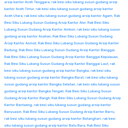
arsip kantor Aceh Tenggara
,
rak besi siku lubang susun gudang arsip
kantor Aceh Timur
,
rak besi siku lubang susun gudang arsip kantor
Aceh Utara
,
rak besi siku lubang susun gudang arsip kantor Agam
,
Rak
Besi Siku Lubang Susun Gudang Arsip Kantor Alor
,
Rak Besi Siku
Lubang Susun Gudang Arsip Kantor Ambon
,
rak besi siku lubang susun
gudang arsip kantor Asahan
,
Rak Besi Siku Lubang Susun Gudang
Arsip Kantor Asmat
,
Rak Besi Siku Lubang Susun Gudang Arsip Kantor
Badung
,
Rak Besi Siku Lubang Susun Gudang Arsip Kantor Banggai
,
Rak Besi Siku Lubang Susun Gudang Arsip Kantor Banggai Kepulauan
,
Rak Besi Siku Lubang Susun Gudang Arsip Kantor Banggai Laut
,
rak
besi siku lubang susun gudang arsip kantor Bangka
,
rak besi siku
lubang susun gudang arsip kantor Bangka Barat
,
rak besi siku lubang
susun gudang arsip kantor Bangka Selatan
,
rak besi siku lubang susun
gudang arsip kantor Bangka Tengah
,
Rak Besi Siku Lubang Susun
Gudang Arsip Kantor Bangli
,
Rak Besi Siku Lubang Susun Gudang Arsip
Kantor Bantaeng
,
rak besi siku lubang susun gudang arsip kantor
Banyuasin
,
Rak Besi Siku Lubang Susun Gudang Arsip Kantor Barru
,
rak besi siku lubang susun gudang arsip kantor Batanghari
,
rak besi
siku lubang susun gudang arsip kantor Batu Bara
,
Rak Besi Siku