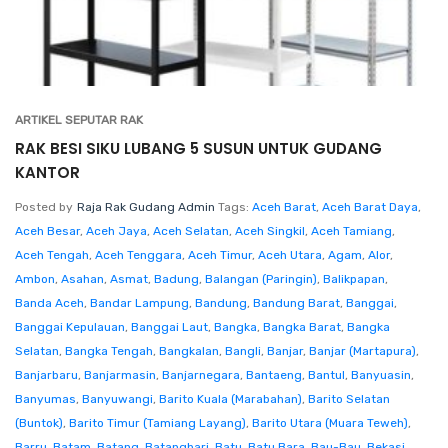
ARTIKEL SEPUTAR RAK
RAK BESI SIKU LUBANG 5 SUSUN UNTUK GUDANG
KANTOR
Posted by
Raja Rak Gudang Admin
Tags:
Aceh Barat
,
Aceh Barat Daya
,
Aceh Besar
,
Aceh Jaya
,
Aceh Selatan
,
Aceh Singkil
,
Aceh Tamiang
,
Aceh Tengah
,
Aceh Tenggara
,
Aceh Timur
,
Aceh Utara
,
Agam
,
Alor
,
Ambon
,
Asahan
,
Asmat
,
Badung
,
Balangan (Paringin)
,
Balikpapan
,
Banda Aceh
,
Bandar Lampung
,
Bandung
,
Bandung Barat
,
Banggai
,
Banggai Kepulauan
,
Banggai Laut
,
Bangka
,
Bangka Barat
,
Bangka
Selatan
,
Bangka Tengah
,
Bangkalan
,
Bangli
,
Banjar
,
Banjar (Martapura)
,
Banjarbaru
,
Banjarmasin
,
Banjarnegara
,
Bantaeng
,
Bantul
,
Banyuasin
,
Banyumas
,
Banyuwangi
,
Barito Kuala (Marabahan)
,
Barito Selatan
(Buntok)
,
Barito Timur (Tamiang Layang)
,
Barito Utara (Muara Teweh)
,
Barru
,
Batam
,
Batang
,
Batanghari
,
Batu
,
Batu Bara
,
Bau-Bau
,
Bekasi
,