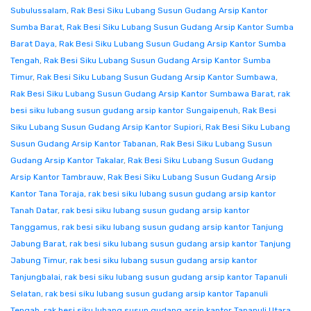
Subulussalam
,
Rak Besi Siku Lubang Susun Gudang Arsip Kantor
Sumba Barat
,
Rak Besi Siku Lubang Susun Gudang Arsip Kantor Sumba
Barat Daya
,
Rak Besi Siku Lubang Susun Gudang Arsip Kantor Sumba
Tengah
,
Rak Besi Siku Lubang Susun Gudang Arsip Kantor Sumba
Timur
,
Rak Besi Siku Lubang Susun Gudang Arsip Kantor Sumbawa
,
Rak Besi Siku Lubang Susun Gudang Arsip Kantor Sumbawa Barat
,
rak
besi siku lubang susun gudang arsip kantor Sungaipenuh
,
Rak Besi
Siku Lubang Susun Gudang Arsip Kantor Supiori
,
Rak Besi Siku Lubang
Susun Gudang Arsip Kantor Tabanan
,
Rak Besi Siku Lubang Susun
Gudang Arsip Kantor Takalar
,
Rak Besi Siku Lubang Susun Gudang
Arsip Kantor Tambrauw
,
Rak Besi Siku Lubang Susun Gudang Arsip
Kantor Tana Toraja
,
rak besi siku lubang susun gudang arsip kantor
Tanah Datar
,
rak besi siku lubang susun gudang arsip kantor
Tanggamus
,
rak besi siku lubang susun gudang arsip kantor Tanjung
Jabung Barat
,
rak besi siku lubang susun gudang arsip kantor Tanjung
Jabung Timur
,
rak besi siku lubang susun gudang arsip kantor
Tanjungbalai
,
rak besi siku lubang susun gudang arsip kantor Tapanuli
Selatan
,
rak besi siku lubang susun gudang arsip kantor Tapanuli
Tengah
,
rak besi siku lubang susun gudang arsip kantor Tapanuli Utara
,