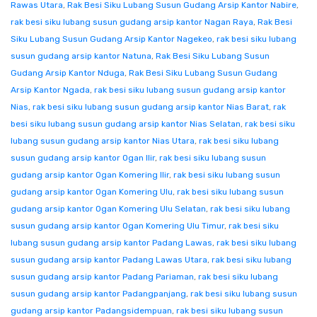
Rawas Utara
,
Rak Besi Siku Lubang Susun Gudang Arsip Kantor Nabire
,
rak besi siku lubang susun gudang arsip kantor Nagan Raya
,
Rak Besi
Siku Lubang Susun Gudang Arsip Kantor Nagekeo
,
rak besi siku lubang
susun gudang arsip kantor Natuna
,
Rak Besi Siku Lubang Susun
Gudang Arsip Kantor Nduga
,
Rak Besi Siku Lubang Susun Gudang
Arsip Kantor Ngada
,
rak besi siku lubang susun gudang arsip kantor
Nias
,
rak besi siku lubang susun gudang arsip kantor Nias Barat
,
rak
besi siku lubang susun gudang arsip kantor Nias Selatan
,
rak besi siku
lubang susun gudang arsip kantor Nias Utara
,
rak besi siku lubang
susun gudang arsip kantor Ogan Ilir
,
rak besi siku lubang susun
gudang arsip kantor Ogan Komering Ilir
,
rak besi siku lubang susun
gudang arsip kantor Ogan Komering Ulu
,
rak besi siku lubang susun
gudang arsip kantor Ogan Komering Ulu Selatan
,
rak besi siku lubang
susun gudang arsip kantor Ogan Komering Ulu Timur
,
rak besi siku
lubang susun gudang arsip kantor Padang Lawas
,
rak besi siku lubang
susun gudang arsip kantor Padang Lawas Utara
,
rak besi siku lubang
susun gudang arsip kantor Padang Pariaman
,
rak besi siku lubang
susun gudang arsip kantor Padangpanjang
,
rak besi siku lubang susun
gudang arsip kantor Padangsidempuan
,
rak besi siku lubang susun