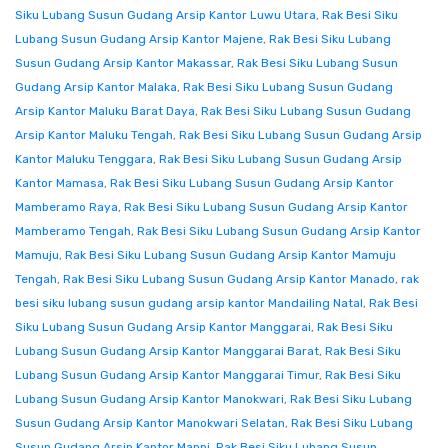
Siku Lubang Susun Gudang Arsip Kantor Luwu Utara
,
Rak Besi Siku
Lubang Susun Gudang Arsip Kantor Majene
,
Rak Besi Siku Lubang
Susun Gudang Arsip Kantor Makassar
,
Rak Besi Siku Lubang Susun
Gudang Arsip Kantor Malaka
,
Rak Besi Siku Lubang Susun Gudang
Arsip Kantor Maluku Barat Daya
,
Rak Besi Siku Lubang Susun Gudang
Arsip Kantor Maluku Tengah
,
Rak Besi Siku Lubang Susun Gudang Arsip
Kantor Maluku Tenggara
,
Rak Besi Siku Lubang Susun Gudang Arsip
Kantor Mamasa
,
Rak Besi Siku Lubang Susun Gudang Arsip Kantor
Mamberamo Raya
,
Rak Besi Siku Lubang Susun Gudang Arsip Kantor
Mamberamo Tengah
,
Rak Besi Siku Lubang Susun Gudang Arsip Kantor
Mamuju
,
Rak Besi Siku Lubang Susun Gudang Arsip Kantor Mamuju
Tengah
,
Rak Besi Siku Lubang Susun Gudang Arsip Kantor Manado
,
rak
besi siku lubang susun gudang arsip kantor Mandailing Natal
,
Rak Besi
Siku Lubang Susun Gudang Arsip Kantor Manggarai
,
Rak Besi Siku
Lubang Susun Gudang Arsip Kantor Manggarai Barat
,
Rak Besi Siku
Lubang Susun Gudang Arsip Kantor Manggarai Timur
,
Rak Besi Siku
Lubang Susun Gudang Arsip Kantor Manokwari
,
Rak Besi Siku Lubang
Susun Gudang Arsip Kantor Manokwari Selatan
,
Rak Besi Siku Lubang
Susun Gudang Arsip Kantor Mappi
,
Rak Besi Siku Lubang Susun