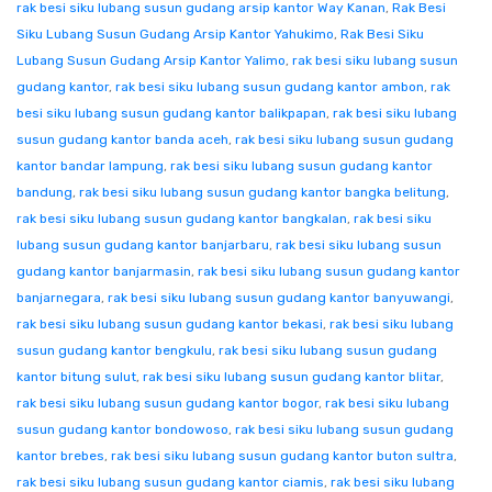
rak besi siku lubang susun gudang arsip kantor Way Kanan
,
Rak Besi
Siku Lubang Susun Gudang Arsip Kantor Yahukimo
,
Rak Besi Siku
Lubang Susun Gudang Arsip Kantor Yalimo
,
rak besi siku lubang susun
gudang kantor
,
rak besi siku lubang susun gudang kantor ambon
,
rak
besi siku lubang susun gudang kantor balikpapan
,
rak besi siku lubang
susun gudang kantor banda aceh
,
rak besi siku lubang susun gudang
kantor bandar lampung
,
rak besi siku lubang susun gudang kantor
bandung
,
rak besi siku lubang susun gudang kantor bangka belitung
,
rak besi siku lubang susun gudang kantor bangkalan
,
rak besi siku
lubang susun gudang kantor banjarbaru
,
rak besi siku lubang susun
gudang kantor banjarmasin
,
rak besi siku lubang susun gudang kantor
banjarnegara
,
rak besi siku lubang susun gudang kantor banyuwangi
,
rak besi siku lubang susun gudang kantor bekasi
,
rak besi siku lubang
susun gudang kantor bengkulu
,
rak besi siku lubang susun gudang
kantor bitung sulut
,
rak besi siku lubang susun gudang kantor blitar
,
rak besi siku lubang susun gudang kantor bogor
,
rak besi siku lubang
susun gudang kantor bondowoso
,
rak besi siku lubang susun gudang
kantor brebes
,
rak besi siku lubang susun gudang kantor buton sultra
,
rak besi siku lubang susun gudang kantor ciamis
,
rak besi siku lubang