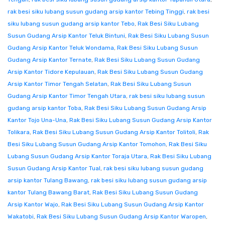
rak besi siku lubang susun gudang arsip kantor Tebing Tinggi
,
rak besi
siku lubang susun gudang arsip kantor Tebo
,
Rak Besi Siku Lubang
Susun Gudang Arsip Kantor Teluk Bintuni
,
Rak Besi Siku Lubang Susun
Gudang Arsip Kantor Teluk Wondama
,
Rak Besi Siku Lubang Susun
Gudang Arsip Kantor Ternate
,
Rak Besi Siku Lubang Susun Gudang
Arsip Kantor Tidore Kepulauan
,
Rak Besi Siku Lubang Susun Gudang
Arsip Kantor Timor Tengah Selatan
,
Rak Besi Siku Lubang Susun
Gudang Arsip Kantor Timor Tengah Utara
,
rak besi siku lubang susun
gudang arsip kantor Toba
,
Rak Besi Siku Lubang Susun Gudang Arsip
Kantor Tojo Una-Una
,
Rak Besi Siku Lubang Susun Gudang Arsip Kantor
Tolikara
,
Rak Besi Siku Lubang Susun Gudang Arsip Kantor Tolitoli
,
Rak
Besi Siku Lubang Susun Gudang Arsip Kantor Tomohon
,
Rak Besi Siku
Lubang Susun Gudang Arsip Kantor Toraja Utara
,
Rak Besi Siku Lubang
Susun Gudang Arsip Kantor Tual
,
rak besi siku lubang susun gudang
arsip kantor Tulang Bawang
,
rak besi siku lubang susun gudang arsip
kantor Tulang Bawang Barat
,
Rak Besi Siku Lubang Susun Gudang
Arsip Kantor Wajo
,
Rak Besi Siku Lubang Susun Gudang Arsip Kantor
Wakatobi
,
Rak Besi Siku Lubang Susun Gudang Arsip Kantor Waropen
,