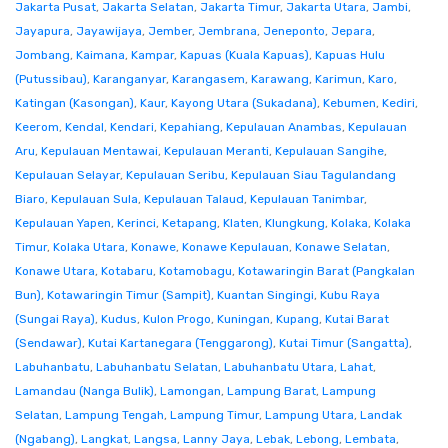
Jakarta Pusat
,
Jakarta Selatan
,
Jakarta Timur
,
Jakarta Utara
,
Jambi
,
Jayapura
,
Jayawijaya
,
Jember
,
Jembrana
,
Jeneponto
,
Jepara
,
Jombang
,
Kaimana
,
Kampar
,
Kapuas (Kuala Kapuas)
,
Kapuas Hulu
(Putussibau)
,
Karanganyar
,
Karangasem
,
Karawang
,
Karimun
,
Karo
,
Katingan (Kasongan)
,
Kaur
,
Kayong Utara (Sukadana)
,
Kebumen
,
Kediri
,
Keerom
,
Kendal
,
Kendari
,
Kepahiang
,
Kepulauan Anambas
,
Kepulauan
Aru
,
Kepulauan Mentawai
,
Kepulauan Meranti
,
Kepulauan Sangihe
,
Kepulauan Selayar
,
Kepulauan Seribu
,
Kepulauan Siau Tagulandang
Biaro
,
Kepulauan Sula
,
Kepulauan Talaud
,
Kepulauan Tanimbar
,
Kepulauan Yapen
,
Kerinci
,
Ketapang
,
Klaten
,
Klungkung
,
Kolaka
,
Kolaka
Timur
,
Kolaka Utara
,
Konawe
,
Konawe Kepulauan
,
Konawe Selatan
,
Konawe Utara
,
Kotabaru
,
Kotamobagu
,
Kotawaringin Barat (Pangkalan
Bun)
,
Kotawaringin Timur (Sampit)
,
Kuantan Singingi
,
Kubu Raya
(Sungai Raya)
,
Kudus
,
Kulon Progo
,
Kuningan
,
Kupang
,
Kutai Barat
(Sendawar)
,
Kutai Kartanegara (Tenggarong)
,
Kutai Timur (Sangatta)
,
Labuhanbatu
,
Labuhanbatu Selatan
,
Labuhanbatu Utara
,
Lahat
,
Lamandau (Nanga Bulik)
,
Lamongan
,
Lampung Barat
,
Lampung
Selatan
,
Lampung Tengah
,
Lampung Timur
,
Lampung Utara
,
Landak
(Ngabang)
,
Langkat
,
Langsa
,
Lanny Jaya
,
Lebak
,
Lebong
,
Lembata
,