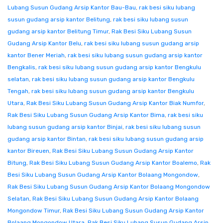
Lubang Susun Gudang Arsip Kantor Bau-Bau
,
rak besi siku lubang
susun gudang arsip kantor Belitung
,
rak besi siku lubang susun
gudang arsip kantor Belitung Timur
,
Rak Besi Siku Lubang Susun
Gudang Arsip Kantor Belu
,
rak besi siku lubang susun gudang arsip
kantor Bener Meriah
,
rak besi siku lubang susun gudang arsip kantor
Bengkalis
,
rak besi siku lubang susun gudang arsip kantor Bengkulu
selatan
,
rak besi siku lubang susun gudang arsip kantor Bengkulu
Tengah
,
rak besi siku lubang susun gudang arsip kantor Bengkulu
Utara
,
Rak Besi Siku Lubang Susun Gudang Arsip Kantor Biak Numfor
,
Rak Besi Siku Lubang Susun Gudang Arsip Kantor Bima
,
rak besi siku
lubang susun gudang arsip kantor Binjai
,
rak besi siku lubang susun
gudang arsip kantor Bintan
,
rak besi siku lubang susun gudang arsip
kantor Bireuen
,
Rak Besi Siku Lubang Susun Gudang Arsip Kantor
Bitung
,
Rak Besi Siku Lubang Susun Gudang Arsip Kantor Boalemo
,
Rak
Besi Siku Lubang Susun Gudang Arsip Kantor Bolaang Mongondow
,
Rak Besi Siku Lubang Susun Gudang Arsip Kantor Bolaang Mongondow
Selatan
,
Rak Besi Siku Lubang Susun Gudang Arsip Kantor Bolaang
Mongondow Timur
,
Rak Besi Siku Lubang Susun Gudang Arsip Kantor
Bolaang Mongondow Utara
,
Rak Besi Siku Lubang Susun Gudang Arsip