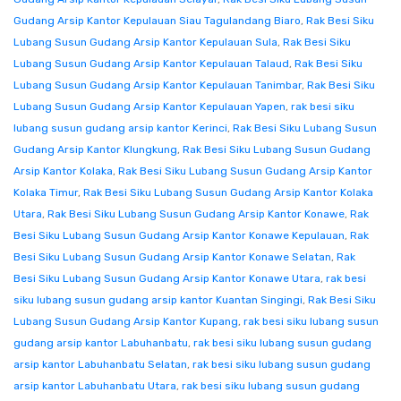
Gudang Arsip Kantor Kepulauan Siau Tagulandang Biaro
,
Rak Besi Siku
Lubang Susun Gudang Arsip Kantor Kepulauan Sula
,
Rak Besi Siku
Lubang Susun Gudang Arsip Kantor Kepulauan Talaud
,
Rak Besi Siku
Lubang Susun Gudang Arsip Kantor Kepulauan Tanimbar
,
Rak Besi Siku
Lubang Susun Gudang Arsip Kantor Kepulauan Yapen
,
rak besi siku
lubang susun gudang arsip kantor Kerinci
,
Rak Besi Siku Lubang Susun
Gudang Arsip Kantor Klungkung
,
Rak Besi Siku Lubang Susun Gudang
Arsip Kantor Kolaka
,
Rak Besi Siku Lubang Susun Gudang Arsip Kantor
Kolaka Timur
,
Rak Besi Siku Lubang Susun Gudang Arsip Kantor Kolaka
Utara
,
Rak Besi Siku Lubang Susun Gudang Arsip Kantor Konawe
,
Rak
Besi Siku Lubang Susun Gudang Arsip Kantor Konawe Kepulauan
,
Rak
Besi Siku Lubang Susun Gudang Arsip Kantor Konawe Selatan
,
Rak
Besi Siku Lubang Susun Gudang Arsip Kantor Konawe Utara
,
rak besi
siku lubang susun gudang arsip kantor Kuantan Singingi
,
Rak Besi Siku
Lubang Susun Gudang Arsip Kantor Kupang
,
rak besi siku lubang susun
gudang arsip kantor Labuhanbatu
,
rak besi siku lubang susun gudang
arsip kantor Labuhanbatu Selatan
,
rak besi siku lubang susun gudang
arsip kantor Labuhanbatu Utara
,
rak besi siku lubang susun gudang