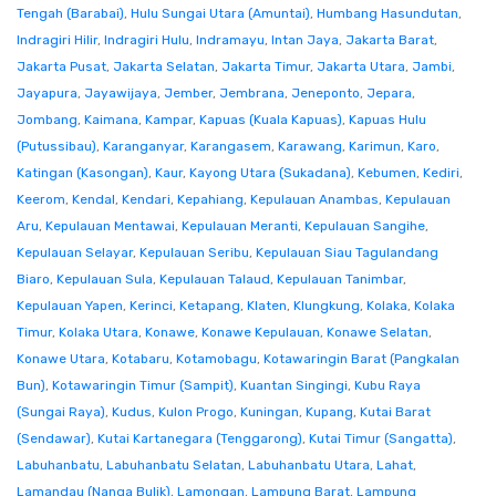
Tengah (Barabai)
,
Hulu Sungai Utara (Amuntai)
,
Humbang Hasundutan
,
Indragiri Hilir
,
Indragiri Hulu
,
Indramayu
,
Intan Jaya
,
Jakarta Barat
,
Jakarta Pusat
,
Jakarta Selatan
,
Jakarta Timur
,
Jakarta Utara
,
Jambi
,
Jayapura
,
Jayawijaya
,
Jember
,
Jembrana
,
Jeneponto
,
Jepara
,
Jombang
,
Kaimana
,
Kampar
,
Kapuas (Kuala Kapuas)
,
Kapuas Hulu
(Putussibau)
,
Karanganyar
,
Karangasem
,
Karawang
,
Karimun
,
Karo
,
Katingan (Kasongan)
,
Kaur
,
Kayong Utara (Sukadana)
,
Kebumen
,
Kediri
,
Keerom
,
Kendal
,
Kendari
,
Kepahiang
,
Kepulauan Anambas
,
Kepulauan
Aru
,
Kepulauan Mentawai
,
Kepulauan Meranti
,
Kepulauan Sangihe
,
Kepulauan Selayar
,
Kepulauan Seribu
,
Kepulauan Siau Tagulandang
Biaro
,
Kepulauan Sula
,
Kepulauan Talaud
,
Kepulauan Tanimbar
,
Kepulauan Yapen
,
Kerinci
,
Ketapang
,
Klaten
,
Klungkung
,
Kolaka
,
Kolaka
Timur
,
Kolaka Utara
,
Konawe
,
Konawe Kepulauan
,
Konawe Selatan
,
Konawe Utara
,
Kotabaru
,
Kotamobagu
,
Kotawaringin Barat (Pangkalan
Bun)
,
Kotawaringin Timur (Sampit)
,
Kuantan Singingi
,
Kubu Raya
(Sungai Raya)
,
Kudus
,
Kulon Progo
,
Kuningan
,
Kupang
,
Kutai Barat
(Sendawar)
,
Kutai Kartanegara (Tenggarong)
,
Kutai Timur (Sangatta)
,
Labuhanbatu
,
Labuhanbatu Selatan
,
Labuhanbatu Utara
,
Lahat
,
Lamandau (Nanga Bulik)
,
Lamongan
,
Lampung Barat
,
Lampung