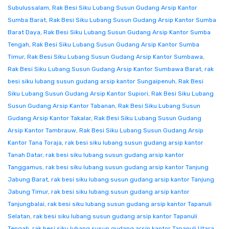
Subulussalam
,
Rak Besi Siku Lubang Susun Gudang Arsip Kantor
Sumba Barat
,
Rak Besi Siku Lubang Susun Gudang Arsip Kantor Sumba
Barat Daya
,
Rak Besi Siku Lubang Susun Gudang Arsip Kantor Sumba
Tengah
,
Rak Besi Siku Lubang Susun Gudang Arsip Kantor Sumba
Timur
,
Rak Besi Siku Lubang Susun Gudang Arsip Kantor Sumbawa
,
Rak Besi Siku Lubang Susun Gudang Arsip Kantor Sumbawa Barat
,
rak
besi siku lubang susun gudang arsip kantor Sungaipenuh
,
Rak Besi
Siku Lubang Susun Gudang Arsip Kantor Supiori
,
Rak Besi Siku Lubang
Susun Gudang Arsip Kantor Tabanan
,
Rak Besi Siku Lubang Susun
Gudang Arsip Kantor Takalar
,
Rak Besi Siku Lubang Susun Gudang
Arsip Kantor Tambrauw
,
Rak Besi Siku Lubang Susun Gudang Arsip
Kantor Tana Toraja
,
rak besi siku lubang susun gudang arsip kantor
Tanah Datar
,
rak besi siku lubang susun gudang arsip kantor
Tanggamus
,
rak besi siku lubang susun gudang arsip kantor Tanjung
Jabung Barat
,
rak besi siku lubang susun gudang arsip kantor Tanjung
Jabung Timur
,
rak besi siku lubang susun gudang arsip kantor
Tanjungbalai
,
rak besi siku lubang susun gudang arsip kantor Tapanuli
Selatan
,
rak besi siku lubang susun gudang arsip kantor Tapanuli
Tengah
,
rak besi siku lubang susun gudang arsip kantor Tapanuli Utara
,