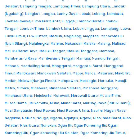
Selatan
,
Lampung Tengah
,
Lampung Timur
,
Lampung Utara
,
Landak
(Ngabang)
,
Langkat
,
Langsa
,
Lanny Jaya
,
Lebak
,
Lebong
,
Lembata
,
Lhokseumawe
,
Lima Puluh Kota
,
Lingga
,
Lombok Barat
,
Lombok
Tengah
,
Lombok Timur
,
Lombok Utara
,
Lubuk Linggau
,
Lumajang
,
Luwu
,
Luwu Timur
,
Luwu Utara
,
Madiun
,
Magelang
,
Magetan
,
Mahakam Ulu
(Ujoh Bilang)
,
Majalengka
,
Majene
,
Makassar
,
Malaka
,
Malang
,
Malinau
,
Maluku Barat Daya
,
Maluku Tengah
,
Maluku Tenggara
,
Mamasa
,
Mamberamo Raya
,
Mamberamo Tengah
,
Mamuju
,
Mamuju Tengah
,
Manado
,
Mandailing Natal
,
Manggarai
,
Manggarai Barat
,
Manggarai
Timur
,
Manokwari
,
Manokwari Selatan
,
Mappi
,
Maros
,
Mataram
,
Maybrat
,
Medan
,
Melawi (Nanga Pinoh)
,
Mempawah
,
Merangin
,
Merauke
,
Mesuji
,
Metro
,
Mimika
,
Minahasa
,
Minahasa Selatan
,
Minahasa Tenggara
,
Minahasa Utara
,
Mojokerto
,
Morowali
,
Morowali Utara
,
Muara Enim
,
Muaro Jambi
,
Mukomuko
,
Muna
,
Muna Barat
,
Murung Raya (Puruk Cahu)
,
Musi Banyuasin
,
Musi Rawas
,
Musi Rawas Utara
,
Nabire
,
Nagan Raya
,
Nagekeo
,
Natuna
,
Nduga
,
Ngada
,
Nganjuk
,
Ngawi
,
Nias
,
Nias Barat
,
Nias
Selatan
,
Nias Utara
,
Nunukan
,
Ogan Ilir
,
Ogan Komering Ilir
,
Ogan
Komering Ulu
,
Ogan Komering Ulu Selatan
,
Ogan Komering Ulu Timur
,