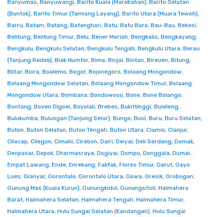
Banyumas
,
Banyuwangi
,
Barito Kuala (Marabahan)
,
Barito Selatan
(Buntok)
,
Barito Timur (Tamiang Layang)
,
Barito Utara (Muara Teweh)
,
Barru
,
Batam
,
Batang
,
Batanghari
,
Batu
,
Batu Bara
,
Bau-Bau
,
Bekasi
,
Belitung
,
Belitung Timur
,
Belu
,
Bener Meriah
,
Bengkalis
,
Bengkayang
,
Bengkulu
,
Bengkulu Selatan
,
Bengkulu Tengah
,
Bengkulu Utara
,
Berau
(Tanjung Redeb)
,
Biak Numfor
,
Bima
,
Binjai
,
Bintan
,
Bireuen
,
Bitung
,
Blitar
,
Blora
,
Boalemo
,
Bogor
,
Bojonegoro
,
Bolaang Mongondow
,
Bolaang Mongondow Selatan
,
Bolaang Mongondow Timur
,
Bolaang
Mongondow Utara
,
Bombana
,
Bondowoso
,
Bone
,
Bone Bolango
,
Bontang
,
Boven Digoel
,
Boyolali
,
Brebes
,
Bukittinggi
,
Buleleng
,
Bulukumba
,
Bulungan (Tanjung Selor)
,
Bungo
,
Buol
,
Buru
,
Buru Selatan
,
Buton
,
Buton Selatan
,
Buton Tengah
,
Buton Utara
,
Ciamis
,
Cianjur
,
Cilacap
,
Cilegon
,
Cimahi
,
Cirebon
,
Dairi
,
Deiyai
,
Deli Serdang
,
Demak
,
Denpasar
,
Depok
,
Dharmasraya
,
Dogiyai
,
Dompu
,
Donggala
,
Dumai
,
Empat Lawang
,
Ende
,
Enrekang
,
Fakfak
,
Flores Timur
,
Garut
,
Gayo
Lues
,
Gianyar
,
Gorontalo
,
Gorontalo Utara
,
Gowa
,
Gresik
,
Grobogan
,
Gunung Mas (Kuala Kurun)
,
Gunungkidul
,
Gunungsitoli
,
Halmahera
Barat
,
Halmahera Selatan
,
Halmahera Tengah
,
Halmahera Timur
,
Halmahera Utara
,
Hulu Sungai Selatan (Kandangan)
,
Hulu Sungai