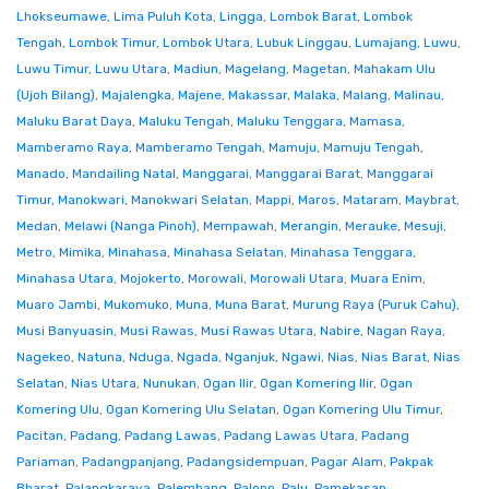
Lhokseumawe
,
Lima Puluh Kota
,
Lingga
,
Lombok Barat
,
Lombok
Tengah
,
Lombok Timur
,
Lombok Utara
,
Lubuk Linggau
,
Lumajang
,
Luwu
,
Luwu Timur
,
Luwu Utara
,
Madiun
,
Magelang
,
Magetan
,
Mahakam Ulu
(Ujoh Bilang)
,
Majalengka
,
Majene
,
Makassar
,
Malaka
,
Malang
,
Malinau
,
Maluku Barat Daya
,
Maluku Tengah
,
Maluku Tenggara
,
Mamasa
,
Mamberamo Raya
,
Mamberamo Tengah
,
Mamuju
,
Mamuju Tengah
,
Manado
,
Mandailing Natal
,
Manggarai
,
Manggarai Barat
,
Manggarai
Timur
,
Manokwari
,
Manokwari Selatan
,
Mappi
,
Maros
,
Mataram
,
Maybrat
,
Medan
,
Melawi (Nanga Pinoh)
,
Mempawah
,
Merangin
,
Merauke
,
Mesuji
,
Metro
,
Mimika
,
Minahasa
,
Minahasa Selatan
,
Minahasa Tenggara
,
Minahasa Utara
,
Mojokerto
,
Morowali
,
Morowali Utara
,
Muara Enim
,
Muaro Jambi
,
Mukomuko
,
Muna
,
Muna Barat
,
Murung Raya (Puruk Cahu)
,
Musi Banyuasin
,
Musi Rawas
,
Musi Rawas Utara
,
Nabire
,
Nagan Raya
,
Nagekeo
,
Natuna
,
Nduga
,
Ngada
,
Nganjuk
,
Ngawi
,
Nias
,
Nias Barat
,
Nias
Selatan
,
Nias Utara
,
Nunukan
,
Ogan Ilir
,
Ogan Komering Ilir
,
Ogan
Komering Ulu
,
Ogan Komering Ulu Selatan
,
Ogan Komering Ulu Timur
,
Pacitan
,
Padang
,
Padang Lawas
,
Padang Lawas Utara
,
Padang
Pariaman
,
Padangpanjang
,
Padangsidempuan
,
Pagar Alam
,
Pakpak
Bharat
,
Palangkaraya
,
Palembang
,
Palopo
,
Palu
,
Pamekasan
,