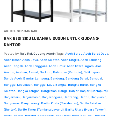
ARTIKEL SEPUTAR RAK
RAK BESI SIKU LUBANG 5 SUSUN UNTUK GUDANG
KANTOR
Posted by
Raja Rak Gudang Admin
Tags:
Aceh Barat
,
Aceh Barat Daya
,
Aceh Besar
,
Aceh Jaya
,
Aceh Selatan
,
Aceh Singkil
,
Aceh Tamiang
,
Aceh Tengah
,
Aceh Tenggara
,
Aceh Timur
,
Aceh Utara
,
Agam
,
Alor
,
Ambon
,
Asahan
,
Asmat
,
Badung
,
Balangan (Paringin)
,
Balikpapan
,
Banda Aceh
,
Bandar Lampung
,
Bandung
,
Bandung Barat
,
Banggai
,
Banggai Kepulauan
,
Banggai Laut
,
Bangka
,
Bangka Barat
,
Bangka
Selatan
,
Bangka Tengah
,
Bangkalan
,
Bangli
,
Banjar
,
Banjar (Martapura)
,
Banjarbaru
,
Banjarmasin
,
Banjarnegara
,
Bantaeng
,
Bantul
,
Banyuasin
,
Banyumas
,
Banyuwangi
,
Barito Kuala (Marabahan)
,
Barito Selatan
(Buntok)
,
Barito Timur (Tamiang Layang)
,
Barito Utara (Muara Teweh)
,
Barru
,
Batam
,
Batang
,
Batanghari
,
Batu
,
Batu Bara
,
Bau-Bau
,
Bekasi
,