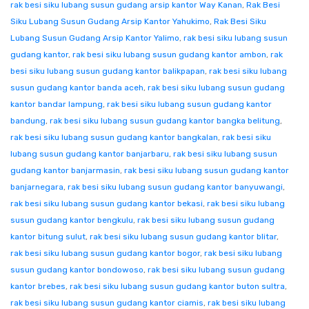
rak besi siku lubang susun gudang arsip kantor Way Kanan
,
Rak Besi
Siku Lubang Susun Gudang Arsip Kantor Yahukimo
,
Rak Besi Siku
Lubang Susun Gudang Arsip Kantor Yalimo
,
rak besi siku lubang susun
gudang kantor
,
rak besi siku lubang susun gudang kantor ambon
,
rak
besi siku lubang susun gudang kantor balikpapan
,
rak besi siku lubang
susun gudang kantor banda aceh
,
rak besi siku lubang susun gudang
kantor bandar lampung
,
rak besi siku lubang susun gudang kantor
bandung
,
rak besi siku lubang susun gudang kantor bangka belitung
,
rak besi siku lubang susun gudang kantor bangkalan
,
rak besi siku
lubang susun gudang kantor banjarbaru
,
rak besi siku lubang susun
gudang kantor banjarmasin
,
rak besi siku lubang susun gudang kantor
banjarnegara
,
rak besi siku lubang susun gudang kantor banyuwangi
,
rak besi siku lubang susun gudang kantor bekasi
,
rak besi siku lubang
susun gudang kantor bengkulu
,
rak besi siku lubang susun gudang
kantor bitung sulut
,
rak besi siku lubang susun gudang kantor blitar
,
rak besi siku lubang susun gudang kantor bogor
,
rak besi siku lubang
susun gudang kantor bondowoso
,
rak besi siku lubang susun gudang
kantor brebes
,
rak besi siku lubang susun gudang kantor buton sultra
,
rak besi siku lubang susun gudang kantor ciamis
,
rak besi siku lubang