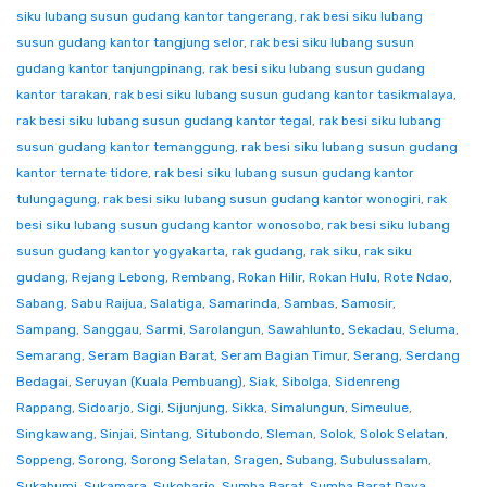
siku lubang susun gudang kantor tangerang
,
rak besi siku lubang
susun gudang kantor tangjung selor
,
rak besi siku lubang susun
gudang kantor tanjungpinang
,
rak besi siku lubang susun gudang
kantor tarakan
,
rak besi siku lubang susun gudang kantor tasikmalaya
,
rak besi siku lubang susun gudang kantor tegal
,
rak besi siku lubang
susun gudang kantor temanggung
,
rak besi siku lubang susun gudang
kantor ternate tidore
,
rak besi siku lubang susun gudang kantor
tulungagung
,
rak besi siku lubang susun gudang kantor wonogiri
,
rak
besi siku lubang susun gudang kantor wonosobo
,
rak besi siku lubang
susun gudang kantor yogyakarta
,
rak gudang
,
rak siku
,
rak siku
gudang
,
Rejang Lebong
,
Rembang
,
Rokan Hilir
,
Rokan Hulu
,
Rote Ndao
,
Sabang
,
Sabu Raijua
,
Salatiga
,
Samarinda
,
Sambas
,
Samosir
,
Sampang
,
Sanggau
,
Sarmi
,
Sarolangun
,
Sawahlunto
,
Sekadau
,
Seluma
,
Semarang
,
Seram Bagian Barat
,
Seram Bagian Timur
,
Serang
,
Serdang
Bedagai
,
Seruyan (Kuala Pembuang)
,
Siak
,
Sibolga
,
Sidenreng
Rappang
,
Sidoarjo
,
Sigi
,
Sijunjung
,
Sikka
,
Simalungun
,
Simeulue
,
Singkawang
,
Sinjai
,
Sintang
,
Situbondo
,
Sleman
,
Solok
,
Solok Selatan
,
Soppeng
,
Sorong
,
Sorong Selatan
,
Sragen
,
Subang
,
Subulussalam
,
Sukabumi
,
Sukamara
,
Sukoharjo
,
Sumba Barat
,
Sumba Barat Daya
,