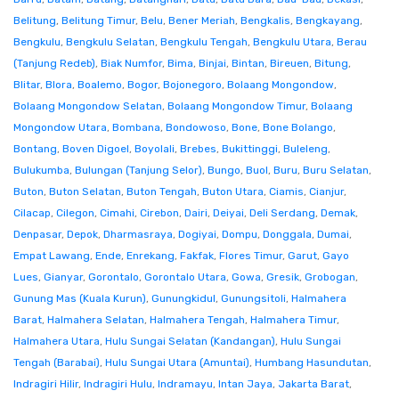
Belitung
,
Belitung Timur
,
Belu
,
Bener Meriah
,
Bengkalis
,
Bengkayang
,
Bengkulu
,
Bengkulu Selatan
,
Bengkulu Tengah
,
Bengkulu Utara
,
Berau
(Tanjung Redeb)
,
Biak Numfor
,
Bima
,
Binjai
,
Bintan
,
Bireuen
,
Bitung
,
Blitar
,
Blora
,
Boalemo
,
Bogor
,
Bojonegoro
,
Bolaang Mongondow
,
Bolaang Mongondow Selatan
,
Bolaang Mongondow Timur
,
Bolaang
Mongondow Utara
,
Bombana
,
Bondowoso
,
Bone
,
Bone Bolango
,
Bontang
,
Boven Digoel
,
Boyolali
,
Brebes
,
Bukittinggi
,
Buleleng
,
Bulukumba
,
Bulungan (Tanjung Selor)
,
Bungo
,
Buol
,
Buru
,
Buru Selatan
,
Buton
,
Buton Selatan
,
Buton Tengah
,
Buton Utara
,
Ciamis
,
Cianjur
,
Cilacap
,
Cilegon
,
Cimahi
,
Cirebon
,
Dairi
,
Deiyai
,
Deli Serdang
,
Demak
,
Denpasar
,
Depok
,
Dharmasraya
,
Dogiyai
,
Dompu
,
Donggala
,
Dumai
,
Empat Lawang
,
Ende
,
Enrekang
,
Fakfak
,
Flores Timur
,
Garut
,
Gayo
Lues
,
Gianyar
,
Gorontalo
,
Gorontalo Utara
,
Gowa
,
Gresik
,
Grobogan
,
Gunung Mas (Kuala Kurun)
,
Gunungkidul
,
Gunungsitoli
,
Halmahera
Barat
,
Halmahera Selatan
,
Halmahera Tengah
,
Halmahera Timur
,
Halmahera Utara
,
Hulu Sungai Selatan (Kandangan)
,
Hulu Sungai
Tengah (Barabai)
,
Hulu Sungai Utara (Amuntai)
,
Humbang Hasundutan
,
Indragiri Hilir
,
Indragiri Hulu
,
Indramayu
,
Intan Jaya
,
Jakarta Barat
,