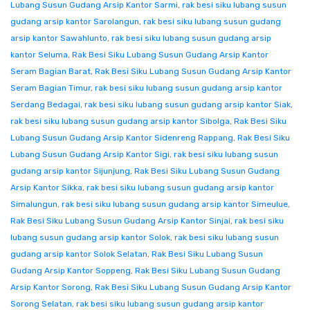
Lubang Susun Gudang Arsip Kantor Sarmi
,
rak besi siku lubang susun
gudang arsip kantor Sarolangun
,
rak besi siku lubang susun gudang
arsip kantor Sawahlunto
,
rak besi siku lubang susun gudang arsip
kantor Seluma
,
Rak Besi Siku Lubang Susun Gudang Arsip Kantor
Seram Bagian Barat
,
Rak Besi Siku Lubang Susun Gudang Arsip Kantor
Seram Bagian Timur
,
rak besi siku lubang susun gudang arsip kantor
Serdang Bedagai
,
rak besi siku lubang susun gudang arsip kantor Siak
,
rak besi siku lubang susun gudang arsip kantor Sibolga
,
Rak Besi Siku
Lubang Susun Gudang Arsip Kantor Sidenreng Rappang
,
Rak Besi Siku
Lubang Susun Gudang Arsip Kantor Sigi
,
rak besi siku lubang susun
gudang arsip kantor Sijunjung
,
Rak Besi Siku Lubang Susun Gudang
Arsip Kantor Sikka
,
rak besi siku lubang susun gudang arsip kantor
Simalungun
,
rak besi siku lubang susun gudang arsip kantor Simeulue
,
Rak Besi Siku Lubang Susun Gudang Arsip Kantor Sinjai
,
rak besi siku
lubang susun gudang arsip kantor Solok
,
rak besi siku lubang susun
gudang arsip kantor Solok Selatan
,
Rak Besi Siku Lubang Susun
Gudang Arsip Kantor Soppeng
,
Rak Besi Siku Lubang Susun Gudang
Arsip Kantor Sorong
,
Rak Besi Siku Lubang Susun Gudang Arsip Kantor
Sorong Selatan
,
rak besi siku lubang susun gudang arsip kantor