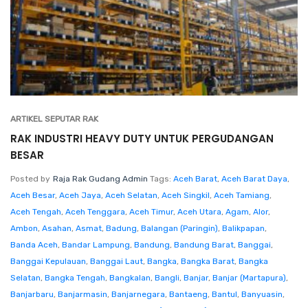
ARTIKEL SEPUTAR RAK
RAK INDUSTRI HEAVY DUTY UNTUK PERGUDANGAN
BESAR
Posted by
Raja Rak Gudang Admin
Tags:
Aceh Barat
,
Aceh Barat Daya
,
Aceh Besar
,
Aceh Jaya
,
Aceh Selatan
,
Aceh Singkil
,
Aceh Tamiang
,
Aceh Tengah
,
Aceh Tenggara
,
Aceh Timur
,
Aceh Utara
,
Agam
,
Alor
,
Ambon
,
Asahan
,
Asmat
,
Badung
,
Balangan (Paringin)
,
Balikpapan
,
Banda Aceh
,
Bandar Lampung
,
Bandung
,
Bandung Barat
,
Banggai
,
Banggai Kepulauan
,
Banggai Laut
,
Bangka
,
Bangka Barat
,
Bangka
Selatan
,
Bangka Tengah
,
Bangkalan
,
Bangli
,
Banjar
,
Banjar (Martapura)
,
Banjarbaru
,
Banjarmasin
,
Banjarnegara
,
Bantaeng
,
Bantul
,
Banyuasin
,