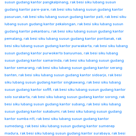
susun gudang kantor pangkalpinang
,
rak besi siku lubang susun
gudang kantor pare-pare
,
rak besi siku lubang susun gudang kantor
pasuruan
,
rak besi siku lubang susun gudang kantor pati
,
rak besi siku
lubang susun gudang kantor pekalongan
,
rak besi siku lubang susun
gudang kantor pekanbaru
,
rak besi siku lubang susun gudang kantor
pemalang
,
rak besi siku lubang susun gudang kantor pontianak
,
rak
besi siku lubang susun gudang kantor purwakarta
,
rak besi siku lubang
susun gudang kantor purwokerto banyumas
,
rak besi siku lubang
susun gudang kantor samarinda
,
rak besi siku lubang susun gudang
kantor semarang
,
rak besi siku lubang susun gudang kantor serang
banten
,
rak besi siku lubang susun gudang kantor sidoarjo
,
rak besi
siku lubang susun gudang kantor singkawang
,
rak besi siku lubang
susun gudang kantor sofifi
,
rak besi siku lubang susun gudang kantor
solo surakarta
,
rak besi siku lubang susun gudang kantor sorong
,
rak
besi siku lubang susun gudang kantor subang
,
rak besi siku lubang
susun gudang kantor sukabumi
,
rak besi siku lubang susun gudang
kantor sumba ntt
,
rak besi siku lubang susun gudang kantor
sumedang
,
rak besi siku lubang susun gudang kantor sumenep
madura
,
rak besi siku lubang susun gudang kantor surabaya
,
rak besi