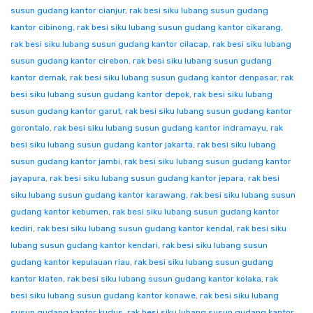
susun gudang kantor cianjur
,
rak besi siku lubang susun gudang
kantor cibinong
,
rak besi siku lubang susun gudang kantor cikarang
,
rak besi siku lubang susun gudang kantor cilacap
,
rak besi siku lubang
susun gudang kantor cirebon
,
rak besi siku lubang susun gudang
kantor demak
,
rak besi siku lubang susun gudang kantor denpasar
,
rak
besi siku lubang susun gudang kantor depok
,
rak besi siku lubang
susun gudang kantor garut
,
rak besi siku lubang susun gudang kantor
gorontalo
,
rak besi siku lubang susun gudang kantor indramayu
,
rak
besi siku lubang susun gudang kantor jakarta
,
rak besi siku lubang
susun gudang kantor jambi
,
rak besi siku lubang susun gudang kantor
jayapura
,
rak besi siku lubang susun gudang kantor jepara
,
rak besi
siku lubang susun gudang kantor karawang
,
rak besi siku lubang susun
gudang kantor kebumen
,
rak besi siku lubang susun gudang kantor
kediri
,
rak besi siku lubang susun gudang kantor kendal
,
rak besi siku
lubang susun gudang kantor kendari
,
rak besi siku lubang susun
gudang kantor kepulauan riau
,
rak besi siku lubang susun gudang
kantor klaten
,
rak besi siku lubang susun gudang kantor kolaka
,
rak
besi siku lubang susun gudang kantor konawe
,
rak besi siku lubang
susun gudang kantor kudus
,
rak besi siku lubang susun gudang kantor