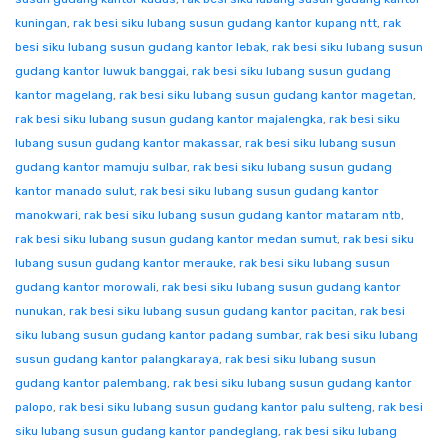
kuningan
,
rak besi siku lubang susun gudang kantor kupang ntt
,
rak
besi siku lubang susun gudang kantor lebak
,
rak besi siku lubang susun
gudang kantor luwuk banggai
,
rak besi siku lubang susun gudang
kantor magelang
,
rak besi siku lubang susun gudang kantor magetan
,
rak besi siku lubang susun gudang kantor majalengka
,
rak besi siku
lubang susun gudang kantor makassar
,
rak besi siku lubang susun
gudang kantor mamuju sulbar
,
rak besi siku lubang susun gudang
kantor manado sulut
,
rak besi siku lubang susun gudang kantor
manokwari
,
rak besi siku lubang susun gudang kantor mataram ntb
,
rak besi siku lubang susun gudang kantor medan sumut
,
rak besi siku
lubang susun gudang kantor merauke
,
rak besi siku lubang susun
gudang kantor morowali
,
rak besi siku lubang susun gudang kantor
nunukan
,
rak besi siku lubang susun gudang kantor pacitan
,
rak besi
siku lubang susun gudang kantor padang sumbar
,
rak besi siku lubang
susun gudang kantor palangkaraya
,
rak besi siku lubang susun
gudang kantor palembang
,
rak besi siku lubang susun gudang kantor
palopo
,
rak besi siku lubang susun gudang kantor palu sulteng
,
rak besi
siku lubang susun gudang kantor pandeglang
,
rak besi siku lubang