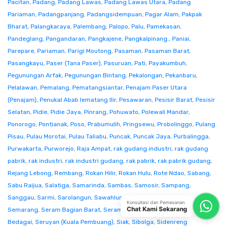
Pacitan
,
Padang
,
Padang Lawas
,
Padang Lawas Utara
,
Padang
Pariaman
,
Padangpanjang
,
Padangsidempuan
,
Pagar Alam
,
Pakpak
Bharat
,
Palangkaraya
,
Palembang
,
Palopo
,
Palu
,
Pamekasan
,
Pandeglang
,
Pangandaran
,
Pangkajene
,
Pangkalpinang.
,
Paniai
,
Parepare
,
Pariaman
,
Parigi Moutong
,
Pasaman
,
Pasaman Barat
,
Pasangkayu
,
Paser (Tana Paser)
,
Pasuruan
,
Pati
,
Payakumbuh
,
Pegunungan Arfak
,
Pegunungan Bintang
,
Pekalongan
,
Pekanbaru
,
Pelalawan
,
Pemalang
,
Pematangsiantar
,
Penajam Paser Utara
(Penajam)
,
Penukal Abab lematang Ilir
,
Pesawaran
,
Pesisir Barat
,
Pesisir
Selatan
,
Pidie
,
Pidie Jaya
,
Pinrang
,
Pohuwato
,
Polewali Mandar
,
Ponorogo
,
Pontianak
,
Poso
,
Prabumulih
,
Pringsewu
,
Probolinggo
,
Pulang
Pisau
,
Pulau Morotai
,
Pulau Taliabu
,
Puncak
,
Puncak Jaya
,
Purbalingga
,
Purwakarta
,
Purworejo
,
Raja Ampat
,
rak gudang industri
,
rak gudang
pabrik
,
rak industri
,
rak industri gudang
,
rak pabrik
,
rak pabrik gudang
,
Rejang Lebong
,
Rembang
,
Rokan Hilir
,
Rokan Hulu
,
Rote Ndao
,
Sabang
,
Sabu Raijua
,
Salatiga
,
Samarinda
,
Sambas
,
Samosir
,
Sampang
,
Sanggau
,
Sarmi
,
Sarolangun
,
Sawahlunto
,
Sekadau
,
Seluma
,
Konsultasi dan Pemesanan
Chat Kami Sekarang
Semarang
,
Seram Bagian Barat
,
Seram Bagian Timur
,
Serang
,
Serdang
Bedagai
,
Seruyan (Kuala Pembuang)
,
Siak
,
Sibolga
,
Sidenreng