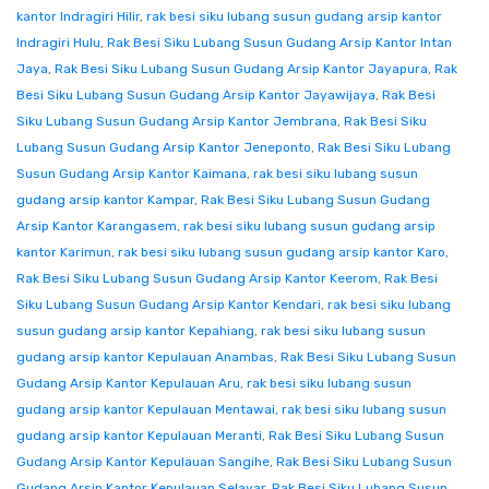
kantor Indragiri Hilir
,
rak besi siku lubang susun gudang arsip kantor
Indragiri Hulu
,
Rak Besi Siku Lubang Susun Gudang Arsip Kantor Intan
Jaya
,
Rak Besi Siku Lubang Susun Gudang Arsip Kantor Jayapura
,
Rak
Besi Siku Lubang Susun Gudang Arsip Kantor Jayawijaya
,
Rak Besi
Siku Lubang Susun Gudang Arsip Kantor Jembrana
,
Rak Besi Siku
Lubang Susun Gudang Arsip Kantor Jeneponto
,
Rak Besi Siku Lubang
Susun Gudang Arsip Kantor Kaimana
,
rak besi siku lubang susun
gudang arsip kantor Kampar
,
Rak Besi Siku Lubang Susun Gudang
Arsip Kantor Karangasem
,
rak besi siku lubang susun gudang arsip
kantor Karimun
,
rak besi siku lubang susun gudang arsip kantor Karo
,
Rak Besi Siku Lubang Susun Gudang Arsip Kantor Keerom
,
Rak Besi
Siku Lubang Susun Gudang Arsip Kantor Kendari
,
rak besi siku lubang
susun gudang arsip kantor Kepahiang
,
rak besi siku lubang susun
gudang arsip kantor Kepulauan Anambas
,
Rak Besi Siku Lubang Susun
Gudang Arsip Kantor Kepulauan Aru
,
rak besi siku lubang susun
gudang arsip kantor Kepulauan Mentawai
,
rak besi siku lubang susun
gudang arsip kantor Kepulauan Meranti
,
Rak Besi Siku Lubang Susun
Gudang Arsip Kantor Kepulauan Sangihe
,
Rak Besi Siku Lubang Susun
Gudang Arsip Kantor Kepulauan Selayar
,
Rak Besi Siku Lubang Susun