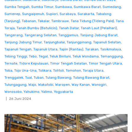
Sumba Tengah
,
Sumba Timur
,
Sumbawa
,
Sumbawa Barat
,
Sumedang
,
Sumenep
,
Sungaipenuh
,
Supiori
,
Surabaya
,
Surakarta
,
Tabalong
(Tanjung)
,
Tabanan
,
Takalar
,
Tambrauw
,
Tana Tidung (Tideng Pale)
,
Tana
Toraja
,
Tanah Bumbu (Batulicin)
,
Tanah Datar
,
Tanah Laut (Pelaihari)
,
Tangerang
,
Tangerang Selatan
,
Tanggamus
,
Tanjung Jabung Barat
,
Tanjung Jabung Timur
,
Tanjungbalai
,
Tanjungpinang
,
Tapanuli Selatan
,
Tapanuli Tengah
,
Tapanuli Utara
,
Tapin (Rantau)
,
Tarakan
,
Tasikmalaya
,
Tebing Tinggi
,
Tebo
,
Tegal
,
Teluk Bintuni
,
Teluk Wondama
,
Temanggung
,
Ternate
,
Tidore Kepulauan
,
Timor Tengah Selatan
,
Timor Tengah Utara
,
Toba
,
Tojo Una-Una
,
Tolikara
,
Tolitoli
,
Tomohon
,
Toraja Utara
,
Trenggalek
,
Tual
,
Tuban
,
Tulang Bawang
,
Tulang Bawang Barat
,
Tulungagung
,
Wajo
,
Wakatobi
,
Waropen
,
Way Kanan
,
Wonogiri
,
Wonosobo
,
Yahukimo
,
Yalimo
,
Yogyakarta
26 Juni 2024