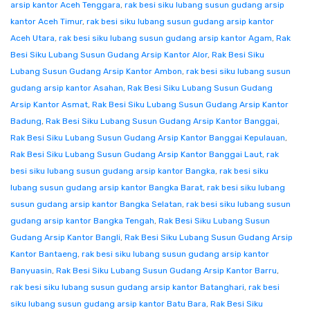
arsip kantor Aceh Tenggara
,
rak besi siku lubang susun gudang arsip
kantor Aceh Timur
,
rak besi siku lubang susun gudang arsip kantor
Aceh Utara
,
rak besi siku lubang susun gudang arsip kantor Agam
,
Rak
Besi Siku Lubang Susun Gudang Arsip Kantor Alor
,
Rak Besi Siku
Lubang Susun Gudang Arsip Kantor Ambon
,
rak besi siku lubang susun
gudang arsip kantor Asahan
,
Rak Besi Siku Lubang Susun Gudang
Arsip Kantor Asmat
,
Rak Besi Siku Lubang Susun Gudang Arsip Kantor
Badung
,
Rak Besi Siku Lubang Susun Gudang Arsip Kantor Banggai
,
Rak Besi Siku Lubang Susun Gudang Arsip Kantor Banggai Kepulauan
,
Rak Besi Siku Lubang Susun Gudang Arsip Kantor Banggai Laut
,
rak
besi siku lubang susun gudang arsip kantor Bangka
,
rak besi siku
lubang susun gudang arsip kantor Bangka Barat
,
rak besi siku lubang
susun gudang arsip kantor Bangka Selatan
,
rak besi siku lubang susun
gudang arsip kantor Bangka Tengah
,
Rak Besi Siku Lubang Susun
Gudang Arsip Kantor Bangli
,
Rak Besi Siku Lubang Susun Gudang Arsip
Kantor Bantaeng
,
rak besi siku lubang susun gudang arsip kantor
Banyuasin
,
Rak Besi Siku Lubang Susun Gudang Arsip Kantor Barru
,
rak besi siku lubang susun gudang arsip kantor Batanghari
,
rak besi
siku lubang susun gudang arsip kantor Batu Bara
,
Rak Besi Siku