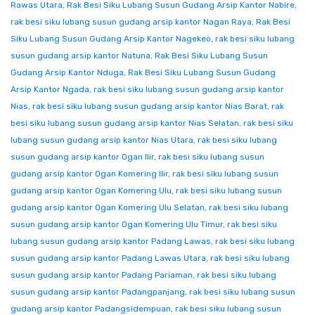
Rawas Utara
,
Rak Besi Siku Lubang Susun Gudang Arsip Kantor Nabire
,
rak besi siku lubang susun gudang arsip kantor Nagan Raya
,
Rak Besi
Siku Lubang Susun Gudang Arsip Kantor Nagekeo
,
rak besi siku lubang
susun gudang arsip kantor Natuna
,
Rak Besi Siku Lubang Susun
Gudang Arsip Kantor Nduga
,
Rak Besi Siku Lubang Susun Gudang
Arsip Kantor Ngada
,
rak besi siku lubang susun gudang arsip kantor
Nias
,
rak besi siku lubang susun gudang arsip kantor Nias Barat
,
rak
besi siku lubang susun gudang arsip kantor Nias Selatan
,
rak besi siku
lubang susun gudang arsip kantor Nias Utara
,
rak besi siku lubang
susun gudang arsip kantor Ogan Ilir
,
rak besi siku lubang susun
gudang arsip kantor Ogan Komering Ilir
,
rak besi siku lubang susun
gudang arsip kantor Ogan Komering Ulu
,
rak besi siku lubang susun
gudang arsip kantor Ogan Komering Ulu Selatan
,
rak besi siku lubang
susun gudang arsip kantor Ogan Komering Ulu Timur
,
rak besi siku
lubang susun gudang arsip kantor Padang Lawas
,
rak besi siku lubang
susun gudang arsip kantor Padang Lawas Utara
,
rak besi siku lubang
susun gudang arsip kantor Padang Pariaman
,
rak besi siku lubang
susun gudang arsip kantor Padangpanjang
,
rak besi siku lubang susun
gudang arsip kantor Padangsidempuan
,
rak besi siku lubang susun