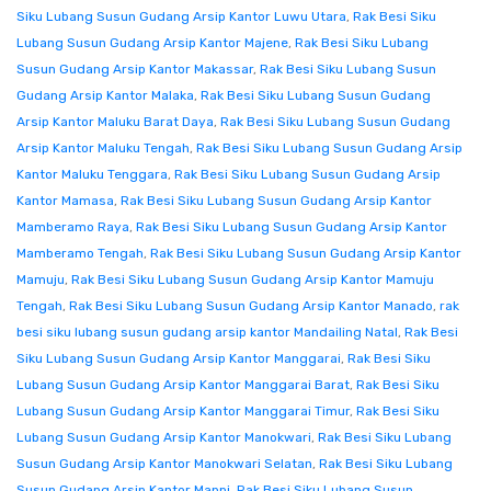
Siku Lubang Susun Gudang Arsip Kantor Luwu Utara
,
Rak Besi Siku
Lubang Susun Gudang Arsip Kantor Majene
,
Rak Besi Siku Lubang
Susun Gudang Arsip Kantor Makassar
,
Rak Besi Siku Lubang Susun
Gudang Arsip Kantor Malaka
,
Rak Besi Siku Lubang Susun Gudang
Arsip Kantor Maluku Barat Daya
,
Rak Besi Siku Lubang Susun Gudang
Arsip Kantor Maluku Tengah
,
Rak Besi Siku Lubang Susun Gudang Arsip
Kantor Maluku Tenggara
,
Rak Besi Siku Lubang Susun Gudang Arsip
Kantor Mamasa
,
Rak Besi Siku Lubang Susun Gudang Arsip Kantor
Mamberamo Raya
,
Rak Besi Siku Lubang Susun Gudang Arsip Kantor
Mamberamo Tengah
,
Rak Besi Siku Lubang Susun Gudang Arsip Kantor
Mamuju
,
Rak Besi Siku Lubang Susun Gudang Arsip Kantor Mamuju
Tengah
,
Rak Besi Siku Lubang Susun Gudang Arsip Kantor Manado
,
rak
besi siku lubang susun gudang arsip kantor Mandailing Natal
,
Rak Besi
Siku Lubang Susun Gudang Arsip Kantor Manggarai
,
Rak Besi Siku
Lubang Susun Gudang Arsip Kantor Manggarai Barat
,
Rak Besi Siku
Lubang Susun Gudang Arsip Kantor Manggarai Timur
,
Rak Besi Siku
Lubang Susun Gudang Arsip Kantor Manokwari
,
Rak Besi Siku Lubang
Susun Gudang Arsip Kantor Manokwari Selatan
,
Rak Besi Siku Lubang
Susun Gudang Arsip Kantor Mappi
,
Rak Besi Siku Lubang Susun