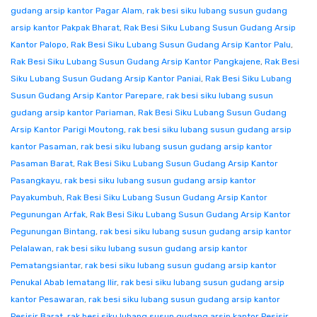
gudang arsip kantor Pagar Alam
,
rak besi siku lubang susun gudang
arsip kantor Pakpak Bharat
,
Rak Besi Siku Lubang Susun Gudang Arsip
Kantor Palopo
,
Rak Besi Siku Lubang Susun Gudang Arsip Kantor Palu
,
Rak Besi Siku Lubang Susun Gudang Arsip Kantor Pangkajene
,
Rak Besi
Siku Lubang Susun Gudang Arsip Kantor Paniai
,
Rak Besi Siku Lubang
Susun Gudang Arsip Kantor Parepare
,
rak besi siku lubang susun
gudang arsip kantor Pariaman
,
Rak Besi Siku Lubang Susun Gudang
Arsip Kantor Parigi Moutong
,
rak besi siku lubang susun gudang arsip
kantor Pasaman
,
rak besi siku lubang susun gudang arsip kantor
Pasaman Barat
,
Rak Besi Siku Lubang Susun Gudang Arsip Kantor
Pasangkayu
,
rak besi siku lubang susun gudang arsip kantor
Payakumbuh
,
Rak Besi Siku Lubang Susun Gudang Arsip Kantor
Pegunungan Arfak
,
Rak Besi Siku Lubang Susun Gudang Arsip Kantor
Pegunungan Bintang
,
rak besi siku lubang susun gudang arsip kantor
Pelalawan
,
rak besi siku lubang susun gudang arsip kantor
Pematangsiantar
,
rak besi siku lubang susun gudang arsip kantor
Penukal Abab lematang Ilir
,
rak besi siku lubang susun gudang arsip
kantor Pesawaran
,
rak besi siku lubang susun gudang arsip kantor
Pesisir Barat
,
rak besi siku lubang susun gudang arsip kantor Pesisir