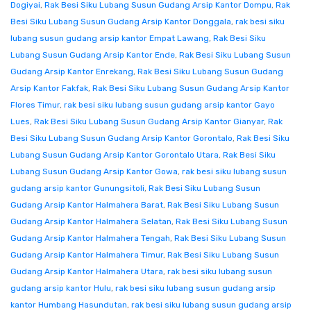
Dogiyai
,
Rak Besi Siku Lubang Susun Gudang Arsip Kantor Dompu
,
Rak
Besi Siku Lubang Susun Gudang Arsip Kantor Donggala
,
rak besi siku
lubang susun gudang arsip kantor Empat Lawang
,
Rak Besi Siku
Lubang Susun Gudang Arsip Kantor Ende
,
Rak Besi Siku Lubang Susun
Gudang Arsip Kantor Enrekang
,
Rak Besi Siku Lubang Susun Gudang
Arsip Kantor Fakfak
,
Rak Besi Siku Lubang Susun Gudang Arsip Kantor
Flores Timur
,
rak besi siku lubang susun gudang arsip kantor Gayo
Lues
,
Rak Besi Siku Lubang Susun Gudang Arsip Kantor Gianyar
,
Rak
Besi Siku Lubang Susun Gudang Arsip Kantor Gorontalo
,
Rak Besi Siku
Lubang Susun Gudang Arsip Kantor Gorontalo Utara
,
Rak Besi Siku
Lubang Susun Gudang Arsip Kantor Gowa
,
rak besi siku lubang susun
gudang arsip kantor Gunungsitoli
,
Rak Besi Siku Lubang Susun
Gudang Arsip Kantor Halmahera Barat
,
Rak Besi Siku Lubang Susun
Gudang Arsip Kantor Halmahera Selatan
,
Rak Besi Siku Lubang Susun
Gudang Arsip Kantor Halmahera Tengah
,
Rak Besi Siku Lubang Susun
Gudang Arsip Kantor Halmahera Timur
,
Rak Besi Siku Lubang Susun
Gudang Arsip Kantor Halmahera Utara
,
rak besi siku lubang susun
gudang arsip kantor Hulu
,
rak besi siku lubang susun gudang arsip
kantor Humbang Hasundutan
,
rak besi siku lubang susun gudang arsip