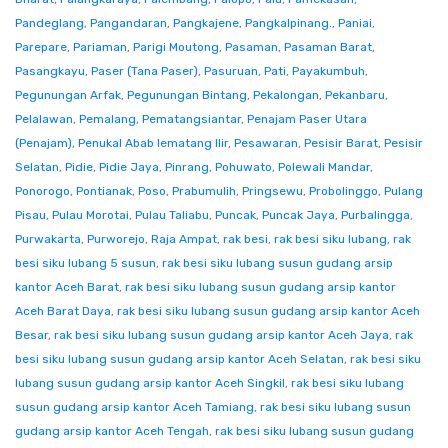
Pandeglang
,
Pangandaran
,
Pangkajene
,
Pangkalpinang.
,
Paniai
,
Parepare
,
Pariaman
,
Parigi Moutong
,
Pasaman
,
Pasaman Barat
,
Pasangkayu
,
Paser (Tana Paser)
,
Pasuruan
,
Pati
,
Payakumbuh
,
Pegunungan Arfak
,
Pegunungan Bintang
,
Pekalongan
,
Pekanbaru
,
Pelalawan
,
Pemalang
,
Pematangsiantar
,
Penajam Paser Utara
(Penajam)
,
Penukal Abab lematang Ilir
,
Pesawaran
,
Pesisir Barat
,
Pesisir
Selatan
,
Pidie
,
Pidie Jaya
,
Pinrang
,
Pohuwato
,
Polewali Mandar
,
Ponorogo
,
Pontianak
,
Poso
,
Prabumulih
,
Pringsewu
,
Probolinggo
,
Pulang
Pisau
,
Pulau Morotai
,
Pulau Taliabu
,
Puncak
,
Puncak Jaya
,
Purbalingga
,
Purwakarta
,
Purworejo
,
Raja Ampat
,
rak besi
,
rak besi siku lubang
,
rak
besi siku lubang 5 susun
,
rak besi siku lubang susun gudang arsip
kantor Aceh Barat
,
rak besi siku lubang susun gudang arsip kantor
Aceh Barat Daya
,
rak besi siku lubang susun gudang arsip kantor Aceh
Besar
,
rak besi siku lubang susun gudang arsip kantor Aceh Jaya
,
rak
besi siku lubang susun gudang arsip kantor Aceh Selatan
,
rak besi siku
lubang susun gudang arsip kantor Aceh Singkil
,
rak besi siku lubang
susun gudang arsip kantor Aceh Tamiang
,
rak besi siku lubang susun
gudang arsip kantor Aceh Tengah
,
rak besi siku lubang susun gudang