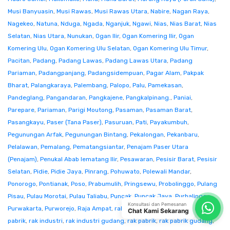
Musi Banyuasin
,
Musi Rawas
,
Musi Rawas Utara
,
Nabire
,
Nagan Raya
,
Nagekeo
,
Natuna
,
Nduga
,
Ngada
,
Nganjuk
,
Ngawi
,
Nias
,
Nias Barat
,
Nias
Selatan
,
Nias Utara
,
Nunukan
,
Ogan Ilir
,
Ogan Komering Ilir
,
Ogan
Komering Ulu
,
Ogan Komering Ulu Selatan
,
Ogan Komering Ulu Timur
,
Pacitan
,
Padang
,
Padang Lawas
,
Padang Lawas Utara
,
Padang
Pariaman
,
Padangpanjang
,
Padangsidempuan
,
Pagar Alam
,
Pakpak
Bharat
,
Palangkaraya
,
Palembang
,
Palopo
,
Palu
,
Pamekasan
,
Pandeglang
,
Pangandaran
,
Pangkajene
,
Pangkalpinang.
,
Paniai
,
Parepare
,
Pariaman
,
Parigi Moutong
,
Pasaman
,
Pasaman Barat
,
Pasangkayu
,
Paser (Tana Paser)
,
Pasuruan
,
Pati
,
Payakumbuh
,
Pegunungan Arfak
,
Pegunungan Bintang
,
Pekalongan
,
Pekanbaru
,
Pelalawan
,
Pemalang
,
Pematangsiantar
,
Penajam Paser Utara
(Penajam)
,
Penukal Abab lematang Ilir
,
Pesawaran
,
Pesisir Barat
,
Pesisir
Selatan
,
Pidie
,
Pidie Jaya
,
Pinrang
,
Pohuwato
,
Polewali Mandar
,
Ponorogo
,
Pontianak
,
Poso
,
Prabumulih
,
Pringsewu
,
Probolinggo
,
Pulang
Pisau
,
Pulau Morotai
,
Pulau Taliabu
,
Puncak
,
Puncak Jaya
,
Purbalingga
,
Konsultasi dan Pemesanan
Purwakarta
,
Purworejo
,
Raja Ampat
,
rak gudang industri
,
rak gudang
Chat Kami Sekarang
pabrik
,
rak industri
,
rak industri gudang
,
rak pabrik
,
rak pabrik gudang
,