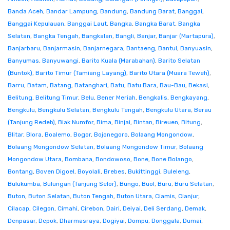
Banda Aceh
,
Bandar Lampung
,
Bandung
,
Bandung Barat
,
Banggai
,
Banggai Kepulauan
,
Banggai Laut
,
Bangka
,
Bangka Barat
,
Bangka
Selatan
,
Bangka Tengah
,
Bangkalan
,
Bangli
,
Banjar
,
Banjar (Martapura)
,
Banjarbaru
,
Banjarmasin
,
Banjarnegara
,
Bantaeng
,
Bantul
,
Banyuasin
,
Banyumas
,
Banyuwangi
,
Barito Kuala (Marabahan)
,
Barito Selatan
(Buntok)
,
Barito Timur (Tamiang Layang)
,
Barito Utara (Muara Teweh)
,
Barru
,
Batam
,
Batang
,
Batanghari
,
Batu
,
Batu Bara
,
Bau-Bau
,
Bekasi
,
Belitung
,
Belitung Timur
,
Belu
,
Bener Meriah
,
Bengkalis
,
Bengkayang
,
Bengkulu
,
Bengkulu Selatan
,
Bengkulu Tengah
,
Bengkulu Utara
,
Berau
(Tanjung Redeb)
,
Biak Numfor
,
Bima
,
Binjai
,
Bintan
,
Bireuen
,
Bitung
,
Blitar
,
Blora
,
Boalemo
,
Bogor
,
Bojonegoro
,
Bolaang Mongondow
,
Bolaang Mongondow Selatan
,
Bolaang Mongondow Timur
,
Bolaang
Mongondow Utara
,
Bombana
,
Bondowoso
,
Bone
,
Bone Bolango
,
Bontang
,
Boven Digoel
,
Boyolali
,
Brebes
,
Bukittinggi
,
Buleleng
,
Bulukumba
,
Bulungan (Tanjung Selor)
,
Bungo
,
Buol
,
Buru
,
Buru Selatan
,
Buton
,
Buton Selatan
,
Buton Tengah
,
Buton Utara
,
Ciamis
,
Cianjur
,
Cilacap
,
Cilegon
,
Cimahi
,
Cirebon
,
Dairi
,
Deiyai
,
Deli Serdang
,
Demak
,
Denpasar
,
Depok
,
Dharmasraya
,
Dogiyai
,
Dompu
,
Donggala
,
Dumai
,