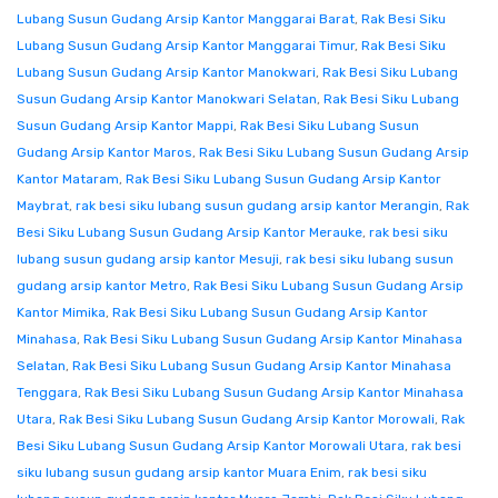
Lubang Susun Gudang Arsip Kantor Manggarai Barat
,
Rak Besi Siku
Lubang Susun Gudang Arsip Kantor Manggarai Timur
,
Rak Besi Siku
Lubang Susun Gudang Arsip Kantor Manokwari
,
Rak Besi Siku Lubang
Susun Gudang Arsip Kantor Manokwari Selatan
,
Rak Besi Siku Lubang
Susun Gudang Arsip Kantor Mappi
,
Rak Besi Siku Lubang Susun
Gudang Arsip Kantor Maros
,
Rak Besi Siku Lubang Susun Gudang Arsip
Kantor Mataram
,
Rak Besi Siku Lubang Susun Gudang Arsip Kantor
Maybrat
,
rak besi siku lubang susun gudang arsip kantor Merangin
,
Rak
Besi Siku Lubang Susun Gudang Arsip Kantor Merauke
,
rak besi siku
lubang susun gudang arsip kantor Mesuji
,
rak besi siku lubang susun
gudang arsip kantor Metro
,
Rak Besi Siku Lubang Susun Gudang Arsip
Kantor Mimika
,
Rak Besi Siku Lubang Susun Gudang Arsip Kantor
Minahasa
,
Rak Besi Siku Lubang Susun Gudang Arsip Kantor Minahasa
Selatan
,
Rak Besi Siku Lubang Susun Gudang Arsip Kantor Minahasa
Tenggara
,
Rak Besi Siku Lubang Susun Gudang Arsip Kantor Minahasa
Utara
,
Rak Besi Siku Lubang Susun Gudang Arsip Kantor Morowali
,
Rak
Besi Siku Lubang Susun Gudang Arsip Kantor Morowali Utara
,
rak besi
siku lubang susun gudang arsip kantor Muara Enim
,
rak besi siku