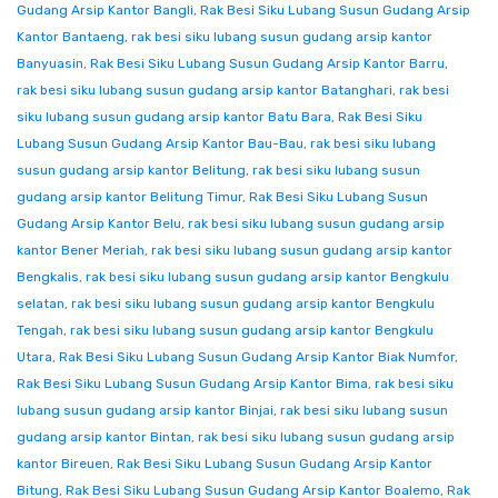
Gudang Arsip Kantor Bangli
,
Rak Besi Siku Lubang Susun Gudang Arsip
Kantor Bantaeng
,
rak besi siku lubang susun gudang arsip kantor
Banyuasin
,
Rak Besi Siku Lubang Susun Gudang Arsip Kantor Barru
,
rak besi siku lubang susun gudang arsip kantor Batanghari
,
rak besi
siku lubang susun gudang arsip kantor Batu Bara
,
Rak Besi Siku
Lubang Susun Gudang Arsip Kantor Bau-Bau
,
rak besi siku lubang
susun gudang arsip kantor Belitung
,
rak besi siku lubang susun
gudang arsip kantor Belitung Timur
,
Rak Besi Siku Lubang Susun
Gudang Arsip Kantor Belu
,
rak besi siku lubang susun gudang arsip
kantor Bener Meriah
,
rak besi siku lubang susun gudang arsip kantor
Bengkalis
,
rak besi siku lubang susun gudang arsip kantor Bengkulu
selatan
,
rak besi siku lubang susun gudang arsip kantor Bengkulu
Tengah
,
rak besi siku lubang susun gudang arsip kantor Bengkulu
Utara
,
Rak Besi Siku Lubang Susun Gudang Arsip Kantor Biak Numfor
,
Rak Besi Siku Lubang Susun Gudang Arsip Kantor Bima
,
rak besi siku
lubang susun gudang arsip kantor Binjai
,
rak besi siku lubang susun
gudang arsip kantor Bintan
,
rak besi siku lubang susun gudang arsip
kantor Bireuen
,
Rak Besi Siku Lubang Susun Gudang Arsip Kantor
Bitung
,
Rak Besi Siku Lubang Susun Gudang Arsip Kantor Boalemo
,
Rak