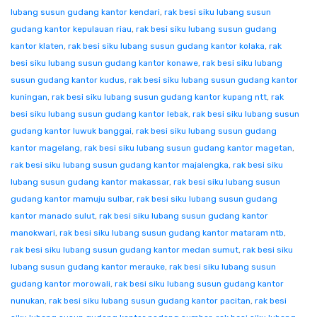
lubang susun gudang kantor kendari
,
rak besi siku lubang susun
gudang kantor kepulauan riau
,
rak besi siku lubang susun gudang
kantor klaten
,
rak besi siku lubang susun gudang kantor kolaka
,
rak
besi siku lubang susun gudang kantor konawe
,
rak besi siku lubang
susun gudang kantor kudus
,
rak besi siku lubang susun gudang kantor
kuningan
,
rak besi siku lubang susun gudang kantor kupang ntt
,
rak
besi siku lubang susun gudang kantor lebak
,
rak besi siku lubang susun
gudang kantor luwuk banggai
,
rak besi siku lubang susun gudang
kantor magelang
,
rak besi siku lubang susun gudang kantor magetan
,
rak besi siku lubang susun gudang kantor majalengka
,
rak besi siku
lubang susun gudang kantor makassar
,
rak besi siku lubang susun
gudang kantor mamuju sulbar
,
rak besi siku lubang susun gudang
kantor manado sulut
,
rak besi siku lubang susun gudang kantor
manokwari
,
rak besi siku lubang susun gudang kantor mataram ntb
,
rak besi siku lubang susun gudang kantor medan sumut
,
rak besi siku
lubang susun gudang kantor merauke
,
rak besi siku lubang susun
gudang kantor morowali
,
rak besi siku lubang susun gudang kantor
nunukan
,
rak besi siku lubang susun gudang kantor pacitan
,
rak besi