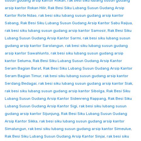
susun gudang arsip kantor Rokan
,
rak besi siku lubang susun gudang
arsip kantor Rokan Hilir
,
Rak Besi Siku Lubang Susun Gudang Arsip
Kantor Rote Ndao
,
rak besi siku lubang susun gudang arsip kantor
Sabang
,
Rak Besi Siku Lubang Susun Gudang Arsip Kantor Sabu Raijua
,
rak besi siku lubang susun gudang arsip kantor Samosir
,
Rak Besi Siku
Lubang Susun Gudang Arsip Kantor Sarmi
,
rak besi siku lubang susun
gudang arsip kantor Sarolangun
,
rak besi siku lubang susun gudang
arsip kantor Sawahlunto
,
rak besi siku lubang susun gudang arsip
kantor Seluma
,
Rak Besi Siku Lubang Susun Gudang Arsip Kantor
Seram Bagian Barat
,
Rak Besi Siku Lubang Susun Gudang Arsip Kantor
Seram Bagian Timur
,
rak besi siku lubang susun gudang arsip kantor
Serdang Bedagai
,
rak besi siku lubang susun gudang arsip kantor Siak
,
rak besi siku lubang susun gudang arsip kantor Sibolga
,
Rak Besi Siku
Lubang Susun Gudang Arsip Kantor Sidenreng Rappang
,
Rak Besi Siku
Lubang Susun Gudang Arsip Kantor Sigi
,
rak besi siku lubang susun
gudang arsip kantor Sijunjung
,
Rak Besi Siku Lubang Susun Gudang
Arsip Kantor Sikka
,
rak besi siku lubang susun gudang arsip kantor
Simalungun
,
rak besi siku lubang susun gudang arsip kantor Simeulue
,
Rak Besi Siku Lubang Susun Gudang Arsip Kantor Sinjai
,
rak besi siku