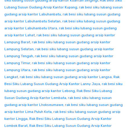
siku lubang susun gudang arsip kantor Kuantan Singingi
,
Rak Besi Siku
Lubang Susun Gudang Arsip Kantor Kupang
,
rak besi siku lubang susun
gudang arsip kantor Labuhanbatu
,
rak besi siku lubang susun gudang
arsip kantor Labuhanbatu Selatan
,
rak besi siku lubang susun gudang
arsip kantor Labuhanbatu Utara
,
rak besi siku lubang susun gudang
arsip kantor Lahat
,
rak besi siku lubang susun gudang arsip kantor
Lampung Barat
,
rak besi siku lubang susun gudang arsip kantor
Lampung Selatan
,
rak besi siku lubang susun gudang arsip kantor
Lampung Tengah
,
rak besi siku lubang susun gudang arsip kantor
Lampung Timur
,
rak besi siku lubang susun gudang arsip kantor
Lampung Utara
,
rak besi siku lubang susun gudang arsip kantor
Langkat
,
rak besi siku lubang susun gudang arsip kantor Langsa
,
Rak
Besi Siku Lubang Susun Gudang Arsip Kantor Lanny Jaya
,
rak besi siku
lubang susun gudang arsip kantor Lebong
,
Rak Besi Siku Lubang
Susun Gudang Arsip Kantor Lembata
,
rak besi siku lubang susun
gudang arsip kantor Lhokseumawe
,
rak besi siku lubang susun gudang
arsip kantor Lima Puluh Kota
,
rak besi siku lubang susun gudang arsip
kantor Lingga
,
Rak Besi Siku Lubang Susun Gudang Arsip Kantor
Lombok Barat
,
Rak Besi Siku Lubang Susun Gudang Arsip Kantor