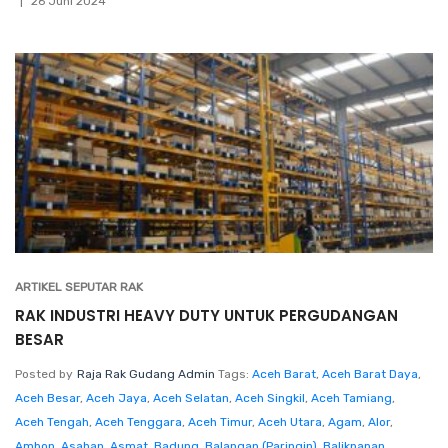
26 Juni 2024
ARTIKEL SEPUTAR RAK
RAK INDUSTRI HEAVY DUTY UNTUK PERGUDANGAN
BESAR
Posted by
Raja Rak Gudang Admin
Tags:
Aceh Barat
,
Aceh Barat Daya
,
Aceh Besar
,
Aceh Jaya
,
Aceh Selatan
,
Aceh Singkil
,
Aceh Tamiang
,
Aceh Tengah
,
Aceh Tenggara
,
Aceh Timur
,
Aceh Utara
,
Agam
,
Alor
,
Ambon
,
Asahan
,
Asmat
,
Badung
,
Balangan (Paringin)
,
Balikpapan
,