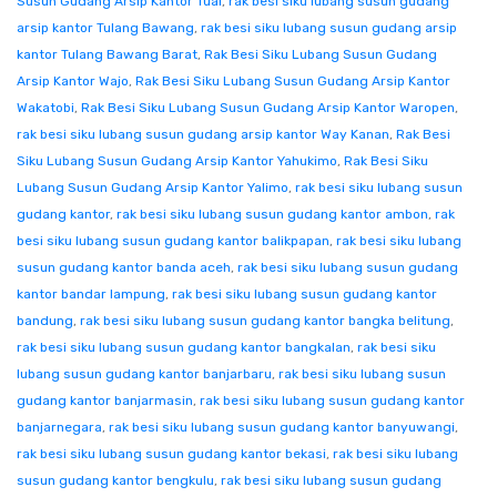
Susun Gudang Arsip Kantor Tual
,
rak besi siku lubang susun gudang
arsip kantor Tulang Bawang
,
rak besi siku lubang susun gudang arsip
kantor Tulang Bawang Barat
,
Rak Besi Siku Lubang Susun Gudang
Arsip Kantor Wajo
,
Rak Besi Siku Lubang Susun Gudang Arsip Kantor
Wakatobi
,
Rak Besi Siku Lubang Susun Gudang Arsip Kantor Waropen
,
rak besi siku lubang susun gudang arsip kantor Way Kanan
,
Rak Besi
Siku Lubang Susun Gudang Arsip Kantor Yahukimo
,
Rak Besi Siku
Lubang Susun Gudang Arsip Kantor Yalimo
,
rak besi siku lubang susun
gudang kantor
,
rak besi siku lubang susun gudang kantor ambon
,
rak
besi siku lubang susun gudang kantor balikpapan
,
rak besi siku lubang
susun gudang kantor banda aceh
,
rak besi siku lubang susun gudang
kantor bandar lampung
,
rak besi siku lubang susun gudang kantor
bandung
,
rak besi siku lubang susun gudang kantor bangka belitung
,
rak besi siku lubang susun gudang kantor bangkalan
,
rak besi siku
lubang susun gudang kantor banjarbaru
,
rak besi siku lubang susun
gudang kantor banjarmasin
,
rak besi siku lubang susun gudang kantor
banjarnegara
,
rak besi siku lubang susun gudang kantor banyuwangi
,
rak besi siku lubang susun gudang kantor bekasi
,
rak besi siku lubang
susun gudang kantor bengkulu
,
rak besi siku lubang susun gudang