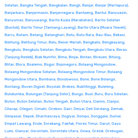
Selatan
,
Bangka Tengah
,
Bangkalan
,
Bangli
,
Banjar
,
Banjar (Martapura)
,
Banjarbaru
,
Banjarmasin
,
Banjarnegara
,
Bantaeng
,
Bantul
,
Banyuasin
,
Banyumas
,
Banyuwangi
,
Barito Kuala (Marabahan)
,
Barito Selatan
(Buntok)
,
Barito Timur (Tamiang Layang)
,
Barito Utara (Muara Teweh)
,
Barru
,
Batam
,
Batang
,
Batanghari
,
Batu
,
Batu Bara
,
Bau-Bau
,
Bekasi
,
Belitung
,
Belitung Timur
,
Belu
,
Bener Meriah
,
Bengkalis
,
Bengkayang
,
Bengkulu
,
Bengkulu Selatan
,
Bengkulu Tengah
,
Bengkulu Utara
,
Berau
(Tanjung Redeb)
,
Biak Numfor
,
Bima
,
Binjai
,
Bintan
,
Bireuen
,
Bitung
,
Blitar
,
Blora
,
Boalemo
,
Bogor
,
Bojonegoro
,
Bolaang Mongondow
,
Bolaang Mongondow Selatan
,
Bolaang Mongondow Timur
,
Bolaang
Mongondow Utara
,
Bombana
,
Bondowoso
,
Bone
,
Bone Bolango
,
Bontang
,
Boven Digoel
,
Boyolali
,
Brebes
,
Bukittinggi
,
Buleleng
,
Bulukumba
,
Bulungan (Tanjung Selor)
,
Bungo
,
Buol
,
Buru
,
Buru Selatan
,
Buton
,
Buton Selatan
,
Buton Tengah
,
Buton Utara
,
Ciamis
,
Cianjur
,
Cilacap
,
Cilegon
,
Cimahi
,
Cirebon
,
Dairi
,
Deiyai
,
Deli Serdang
,
Demak
,
Denpasar
,
Depok
,
Dharmasraya
,
Dogiyai
,
Dompu
,
Donggala
,
Dumai
,
Empat Lawang
,
Ende
,
Enrekang
,
Fakfak
,
Flores Timur
,
Garut
,
Gayo
Lues
,
Gianyar
,
Gorontalo
,
Gorontalo Utara
,
Gowa
,
Gresik
,
Grobogan
,