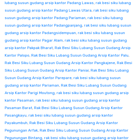
lubang susun gudang arsip kantor Padang Lawas
,
rak besi siku lubang
susun gudang arsip kantor Padang Lawas Utara
,
rak besi siku lubang
susun gudang arsip kantor Padang Pariaman
,
rak besi siku lubang
susun gudang arsip kantor Padangpanjang
,
rak besi siku lubang susun
gudang arsip kantor Padangsidempuan
,
rak besi siku lubang susun
gudang arsip kantor Pagar Alam
,
rak besi siku lubang susun gudang
arsip kantor Pakpak Bharat
,
Rak Besi Siku Lubang Susun Gudang Arsip
Kantor Palopo
,
Rak Besi Siku Lubang Susun Gudang Arsip Kantor Palu
,
Rak Besi Siku Lubang Susun Gudang Arsip Kantor Pangkajene
,
Rak Besi
Siku Lubang Susun Gudang Arsip Kantor Paniai
,
Rak Besi Siku Lubang
Susun Gudang Arsip Kantor Parepare
,
rak besi siku lubang susun
gudang arsip kantor Pariaman
,
Rak Besi Siku Lubang Susun Gudang
Arsip Kantor Parigi Moutong
,
rak besi siku lubang susun gudang arsip
kantor Pasaman
,
rak besi siku lubang susun gudang arsip kantor
Pasaman Barat
,
Rak Besi Siku Lubang Susun Gudang Arsip Kantor
Pasangkayu
,
rak besi siku lubang susun gudang arsip kantor
Payakumbuh
,
Rak Besi Siku Lubang Susun Gudang Arsip Kantor
Pegunungan Arfak
,
Rak Besi Siku Lubang Susun Gudang Arsip Kantor
Pegunungan Bintang
,
rak besi siku lubang susun gudang arsip kantor