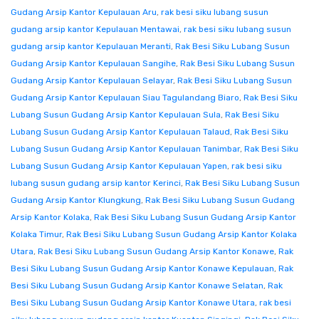
Gudang Arsip Kantor Kepulauan Aru
,
rak besi siku lubang susun
gudang arsip kantor Kepulauan Mentawai
,
rak besi siku lubang susun
gudang arsip kantor Kepulauan Meranti
,
Rak Besi Siku Lubang Susun
Gudang Arsip Kantor Kepulauan Sangihe
,
Rak Besi Siku Lubang Susun
Gudang Arsip Kantor Kepulauan Selayar
,
Rak Besi Siku Lubang Susun
Gudang Arsip Kantor Kepulauan Siau Tagulandang Biaro
,
Rak Besi Siku
Lubang Susun Gudang Arsip Kantor Kepulauan Sula
,
Rak Besi Siku
Lubang Susun Gudang Arsip Kantor Kepulauan Talaud
,
Rak Besi Siku
Lubang Susun Gudang Arsip Kantor Kepulauan Tanimbar
,
Rak Besi Siku
Lubang Susun Gudang Arsip Kantor Kepulauan Yapen
,
rak besi siku
lubang susun gudang arsip kantor Kerinci
,
Rak Besi Siku Lubang Susun
Gudang Arsip Kantor Klungkung
,
Rak Besi Siku Lubang Susun Gudang
Arsip Kantor Kolaka
,
Rak Besi Siku Lubang Susun Gudang Arsip Kantor
Kolaka Timur
,
Rak Besi Siku Lubang Susun Gudang Arsip Kantor Kolaka
Utara
,
Rak Besi Siku Lubang Susun Gudang Arsip Kantor Konawe
,
Rak
Besi Siku Lubang Susun Gudang Arsip Kantor Konawe Kepulauan
,
Rak
Besi Siku Lubang Susun Gudang Arsip Kantor Konawe Selatan
,
Rak
Besi Siku Lubang Susun Gudang Arsip Kantor Konawe Utara
,
rak besi