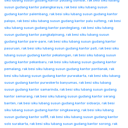
siku lubang susun gudang kantor padang sumbar
,
rak besi siku lubang
susun gudang kantor palangkaraya
,
rak besi siku lubang susun
gudang kantor palembang
,
rak besi siku lubang susun gudang kantor
palopo
,
rak besi siku lubang susun gudang kantor palu sulteng
,
rak besi
siku lubang susun gudang kantor pandeglang
,
rak besi siku lubang
susun gudang kantor pangkalpinang
,
rak besi siku lubang susun
gudang kantor pare-pare
,
rak besi siku lubang susun gudang kantor
pasuruan
,
rak besi siku lubang susun gudang kantor pati
,
rak besi siku
lubang susun gudang kantor pekalongan
,
rak besi siku lubang susun
gudang kantor pekanbaru
,
rak besi siku lubang susun gudang kantor
pemalang
,
rak besi siku lubang susun gudang kantor pontianak
,
rak
besi siku lubang susun gudang kantor purwakarta
,
rak besi siku lubang
susun gudang kantor purwokerto banyumas
,
rak besi siku lubang
susun gudang kantor samarinda
,
rak besi siku lubang susun gudang
kantor semarang
,
rak besi siku lubang susun gudang kantor serang
banten
,
rak besi siku lubang susun gudang kantor sidoarjo
,
rak besi
siku lubang susun gudang kantor singkawang
,
rak besi siku lubang
susun gudang kantor sofifi
,
rak besi siku lubang susun gudang kantor
solo surakarta
,
rak besi siku lubang susun gudang kantor sorong
,
rak