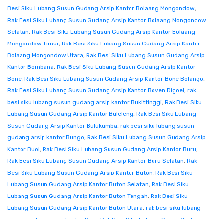
Besi Siku Lubang Susun Gudang Arsip Kantor Bolaang Mongondow
,
Rak Besi Siku Lubang Susun Gudang Arsip Kantor Bolaang Mongondow
Selatan
,
Rak Besi Siku Lubang Susun Gudang Arsip Kantor Bolaang
Mongondow Timur
,
Rak Besi Siku Lubang Susun Gudang Arsip Kantor
Bolaang Mongondow Utara
,
Rak Besi Siku Lubang Susun Gudang Arsip
Kantor Bombana
,
Rak Besi Siku Lubang Susun Gudang Arsip Kantor
Bone
,
Rak Besi Siku Lubang Susun Gudang Arsip Kantor Bone Bolango
,
Rak Besi Siku Lubang Susun Gudang Arsip Kantor Boven Digoel
,
rak
besi siku lubang susun gudang arsip kantor Bukittinggi
,
Rak Besi Siku
Lubang Susun Gudang Arsip Kantor Buleleng
,
Rak Besi Siku Lubang
Susun Gudang Arsip Kantor Bulukumba
,
rak besi siku lubang susun
gudang arsip kantor Bungo
,
Rak Besi Siku Lubang Susun Gudang Arsip
Kantor Buol
,
Rak Besi Siku Lubang Susun Gudang Arsip Kantor Buru
,
Rak Besi Siku Lubang Susun Gudang Arsip Kantor Buru Selatan
,
Rak
Besi Siku Lubang Susun Gudang Arsip Kantor Buton
,
Rak Besi Siku
Lubang Susun Gudang Arsip Kantor Buton Selatan
,
Rak Besi Siku
Lubang Susun Gudang Arsip Kantor Buton Tengah
,
Rak Besi Siku
Lubang Susun Gudang Arsip Kantor Buton Utara
,
rak besi siku lubang