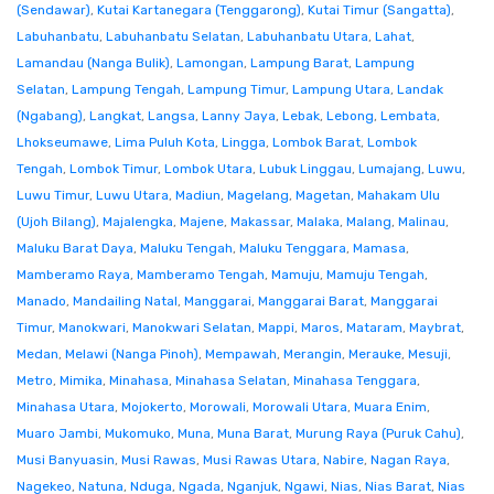
(Sendawar)
,
Kutai Kartanegara (Tenggarong)
,
Kutai Timur (Sangatta)
,
Labuhanbatu
,
Labuhanbatu Selatan
,
Labuhanbatu Utara
,
Lahat
,
Lamandau (Nanga Bulik)
,
Lamongan
,
Lampung Barat
,
Lampung
Selatan
,
Lampung Tengah
,
Lampung Timur
,
Lampung Utara
,
Landak
(Ngabang)
,
Langkat
,
Langsa
,
Lanny Jaya
,
Lebak
,
Lebong
,
Lembata
,
Lhokseumawe
,
Lima Puluh Kota
,
Lingga
,
Lombok Barat
,
Lombok
Tengah
,
Lombok Timur
,
Lombok Utara
,
Lubuk Linggau
,
Lumajang
,
Luwu
,
Luwu Timur
,
Luwu Utara
,
Madiun
,
Magelang
,
Magetan
,
Mahakam Ulu
(Ujoh Bilang)
,
Majalengka
,
Majene
,
Makassar
,
Malaka
,
Malang
,
Malinau
,
Maluku Barat Daya
,
Maluku Tengah
,
Maluku Tenggara
,
Mamasa
,
Mamberamo Raya
,
Mamberamo Tengah
,
Mamuju
,
Mamuju Tengah
,
Manado
,
Mandailing Natal
,
Manggarai
,
Manggarai Barat
,
Manggarai
Timur
,
Manokwari
,
Manokwari Selatan
,
Mappi
,
Maros
,
Mataram
,
Maybrat
,
Medan
,
Melawi (Nanga Pinoh)
,
Mempawah
,
Merangin
,
Merauke
,
Mesuji
,
Metro
,
Mimika
,
Minahasa
,
Minahasa Selatan
,
Minahasa Tenggara
,
Minahasa Utara
,
Mojokerto
,
Morowali
,
Morowali Utara
,
Muara Enim
,
Muaro Jambi
,
Mukomuko
,
Muna
,
Muna Barat
,
Murung Raya (Puruk Cahu)
,
Musi Banyuasin
,
Musi Rawas
,
Musi Rawas Utara
,
Nabire
,
Nagan Raya
,
Nagekeo
,
Natuna
,
Nduga
,
Ngada
,
Nganjuk
,
Ngawi
,
Nias
,
Nias Barat
,
Nias