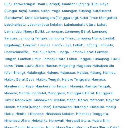
Bun)
,
Kotawaringin Timur (Sampit)
,
Kuantan Singingi
,
Kubu Raya
(Sungai Raya)
,
Kudus
,
Kulon Progo
,
Kuningan
,
Kupang
,
Kutai Barat
(Sendawar)
,
Kutai Kartanegara (Tenggarong)
,
Kutai Timur (Sangatta)
,
Labuhanbatu
,
Labuhanbatu Selatan
,
Labuhanbatu Utara
,
Lahat
,
Lamandau (Nanga Bulik)
,
Lamongan
,
Lampung Barat
,
Lampung
Selatan
,
Lampung Tengah
,
Lampung Timur
,
Lampung Utara
,
Landak
(Ngabang)
,
Langkat
,
Langsa
,
Lanny Jaya
,
Lebak
,
Lebong
,
Lembata
,
Lhokseumawe
,
Lima Puluh Kota
,
Lingga
,
Lombok Barat
,
Lombok
Tengah
,
Lombok Timur
,
Lombok Utara
,
Lubuk Linggau
,
Lumajang
,
Luwu
,
Luwu Timur
,
Luwu Utara
,
Madiun
,
Magelang
,
Magetan
,
Mahakam Ulu
(Ujoh Bilang)
,
Majalengka
,
Majene
,
Makassar
,
Malaka
,
Malang
,
Malinau
,
Maluku Barat Daya
,
Maluku Tengah
,
Maluku Tenggara
,
Mamasa
,
Mamberamo Raya
,
Mamberamo Tengah
,
Mamuju
,
Mamuju Tengah
,
Manado
,
Mandailing Natal
,
Manggarai
,
Manggarai Barat
,
Manggarai
Timur
,
Manokwari
,
Manokwari Selatan
,
Mappi
,
Maros
,
Mataram
,
Maybrat
,
Medan
,
Melawi (Nanga Pinoh)
,
Mempawah
,
Merangin
,
Merauke
,
Mesuji
,
Metro
,
Mimika
,
Minahasa
,
Minahasa Selatan
,
Minahasa Tenggara
,
Minahasa Utara
,
Mojokerto
,
Morowali
,
Morowali Utara
,
Muara Enim
,
Muaro Jambi
,
Mukomuko
,
Muna
,
Muna Barat
,
Murung Raya (Puruk Cahu)
,