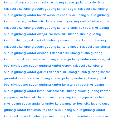
kantor bitung sulut
,
rak besi siku lubang susun gudang kantor blitar
,
rak besi siku lubang susun gudang kantor bogor
,
rak besi siku lubang
susun gudang kantor bondowoso
,
rak besi siku lubang susun gudang
kantor brebes
,
rak besi siku lubang susun gudang kantor buton sultra
,
rak besi siku lubang susun gudang kantor ciamis
,
rak besi siku lubang
susun gudang kantor cianjur
,
rak besi siku lubang susun gudang
kantor cibinong
,
rak besi siku lubang susun gudang kantor cikarang
,
rak besi siku lubang susun gudang kantor cilacap
,
rak besi siku lubang
susun gudang kantor cirebon
,
rak besi siku lubang susun gudang
kantor demak
,
rak besi siku lubang susun gudang kantor denpasar
,
rak
besi siku lubang susun gudang kantor depok
,
rak besi siku lubang
susun gudang kantor garut
,
rak besi siku lubang susun gudang kantor
gorontalo
,
rak besi siku lubang susun gudang kantor indramayu
,
rak
besi siku lubang susun gudang kantor jakarta
,
rak besi siku lubang
susun gudang kantor jambi
,
rak besi siku lubang susun gudang kantor
jayapura
,
rak besi siku lubang susun gudang kantor jepara
,
rak besi
siku lubang susun gudang kantor karawang
,
rak besi siku lubang susun
gudang kantor kebumen
,
rak besi siku lubang susun gudang kantor
kediri
,
rak besi siku lubang susun gudang kantor kendal
,
rak besi siku