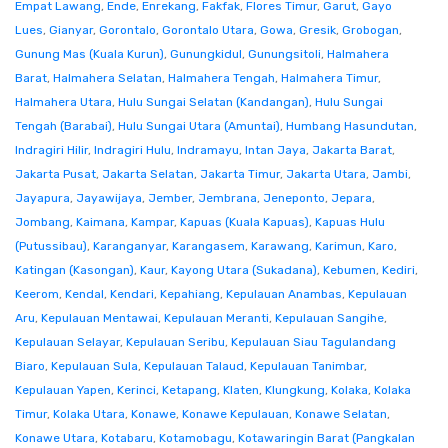
Empat Lawang
,
Ende
,
Enrekang
,
Fakfak
,
Flores Timur
,
Garut
,
Gayo
Lues
,
Gianyar
,
Gorontalo
,
Gorontalo Utara
,
Gowa
,
Gresik
,
Grobogan
,
Gunung Mas (Kuala Kurun)
,
Gunungkidul
,
Gunungsitoli
,
Halmahera
Barat
,
Halmahera Selatan
,
Halmahera Tengah
,
Halmahera Timur
,
Halmahera Utara
,
Hulu Sungai Selatan (Kandangan)
,
Hulu Sungai
Tengah (Barabai)
,
Hulu Sungai Utara (Amuntai)
,
Humbang Hasundutan
,
Indragiri Hilir
,
Indragiri Hulu
,
Indramayu
,
Intan Jaya
,
Jakarta Barat
,
Jakarta Pusat
,
Jakarta Selatan
,
Jakarta Timur
,
Jakarta Utara
,
Jambi
,
Jayapura
,
Jayawijaya
,
Jember
,
Jembrana
,
Jeneponto
,
Jepara
,
Jombang
,
Kaimana
,
Kampar
,
Kapuas (Kuala Kapuas)
,
Kapuas Hulu
(Putussibau)
,
Karanganyar
,
Karangasem
,
Karawang
,
Karimun
,
Karo
,
Katingan (Kasongan)
,
Kaur
,
Kayong Utara (Sukadana)
,
Kebumen
,
Kediri
,
Keerom
,
Kendal
,
Kendari
,
Kepahiang
,
Kepulauan Anambas
,
Kepulauan
Aru
,
Kepulauan Mentawai
,
Kepulauan Meranti
,
Kepulauan Sangihe
,
Kepulauan Selayar
,
Kepulauan Seribu
,
Kepulauan Siau Tagulandang
Biaro
,
Kepulauan Sula
,
Kepulauan Talaud
,
Kepulauan Tanimbar
,
Kepulauan Yapen
,
Kerinci
,
Ketapang
,
Klaten
,
Klungkung
,
Kolaka
,
Kolaka
Timur
,
Kolaka Utara
,
Konawe
,
Konawe Kepulauan
,
Konawe Selatan
,
Konawe Utara
,
Kotabaru
,
Kotamobagu
,
Kotawaringin Barat (Pangkalan