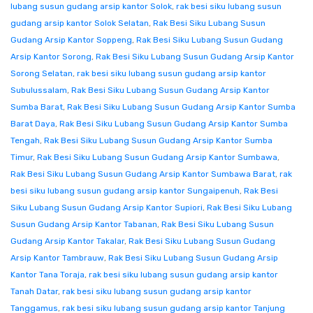
lubang susun gudang arsip kantor Solok
,
rak besi siku lubang susun
gudang arsip kantor Solok Selatan
,
Rak Besi Siku Lubang Susun
Gudang Arsip Kantor Soppeng
,
Rak Besi Siku Lubang Susun Gudang
Arsip Kantor Sorong
,
Rak Besi Siku Lubang Susun Gudang Arsip Kantor
Sorong Selatan
,
rak besi siku lubang susun gudang arsip kantor
Subulussalam
,
Rak Besi Siku Lubang Susun Gudang Arsip Kantor
Sumba Barat
,
Rak Besi Siku Lubang Susun Gudang Arsip Kantor Sumba
Barat Daya
,
Rak Besi Siku Lubang Susun Gudang Arsip Kantor Sumba
Tengah
,
Rak Besi Siku Lubang Susun Gudang Arsip Kantor Sumba
Timur
,
Rak Besi Siku Lubang Susun Gudang Arsip Kantor Sumbawa
,
Rak Besi Siku Lubang Susun Gudang Arsip Kantor Sumbawa Barat
,
rak
besi siku lubang susun gudang arsip kantor Sungaipenuh
,
Rak Besi
Siku Lubang Susun Gudang Arsip Kantor Supiori
,
Rak Besi Siku Lubang
Susun Gudang Arsip Kantor Tabanan
,
Rak Besi Siku Lubang Susun
Gudang Arsip Kantor Takalar
,
Rak Besi Siku Lubang Susun Gudang
Arsip Kantor Tambrauw
,
Rak Besi Siku Lubang Susun Gudang Arsip
Kantor Tana Toraja
,
rak besi siku lubang susun gudang arsip kantor
Tanah Datar
,
rak besi siku lubang susun gudang arsip kantor
Tanggamus
,
rak besi siku lubang susun gudang arsip kantor Tanjung