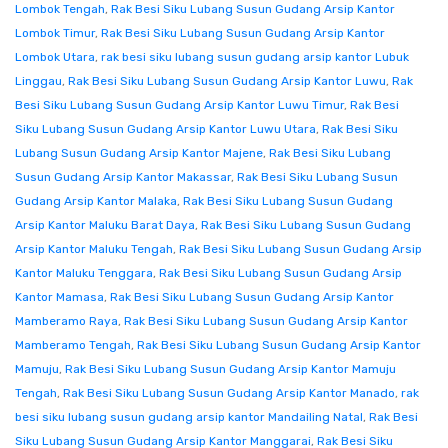
Lombok Tengah
,
Rak Besi Siku Lubang Susun Gudang Arsip Kantor
Lombok Timur
,
Rak Besi Siku Lubang Susun Gudang Arsip Kantor
Lombok Utara
,
rak besi siku lubang susun gudang arsip kantor Lubuk
Linggau
,
Rak Besi Siku Lubang Susun Gudang Arsip Kantor Luwu
,
Rak
Besi Siku Lubang Susun Gudang Arsip Kantor Luwu Timur
,
Rak Besi
Siku Lubang Susun Gudang Arsip Kantor Luwu Utara
,
Rak Besi Siku
Lubang Susun Gudang Arsip Kantor Majene
,
Rak Besi Siku Lubang
Susun Gudang Arsip Kantor Makassar
,
Rak Besi Siku Lubang Susun
Gudang Arsip Kantor Malaka
,
Rak Besi Siku Lubang Susun Gudang
Arsip Kantor Maluku Barat Daya
,
Rak Besi Siku Lubang Susun Gudang
Arsip Kantor Maluku Tengah
,
Rak Besi Siku Lubang Susun Gudang Arsip
Kantor Maluku Tenggara
,
Rak Besi Siku Lubang Susun Gudang Arsip
Kantor Mamasa
,
Rak Besi Siku Lubang Susun Gudang Arsip Kantor
Mamberamo Raya
,
Rak Besi Siku Lubang Susun Gudang Arsip Kantor
Mamberamo Tengah
,
Rak Besi Siku Lubang Susun Gudang Arsip Kantor
Mamuju
,
Rak Besi Siku Lubang Susun Gudang Arsip Kantor Mamuju
Tengah
,
Rak Besi Siku Lubang Susun Gudang Arsip Kantor Manado
,
rak
besi siku lubang susun gudang arsip kantor Mandailing Natal
,
Rak Besi
Siku Lubang Susun Gudang Arsip Kantor Manggarai
,
Rak Besi Siku