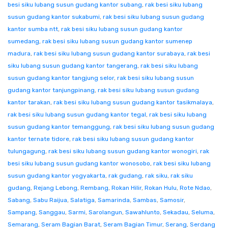
besi siku lubang susun gudang kantor subang
,
rak besi siku lubang
susun gudang kantor sukabumi
,
rak besi siku lubang susun gudang
kantor sumba ntt
,
rak besi siku lubang susun gudang kantor
sumedang
,
rak besi siku lubang susun gudang kantor sumenep
madura
,
rak besi siku lubang susun gudang kantor surabaya
,
rak besi
siku lubang susun gudang kantor tangerang
,
rak besi siku lubang
susun gudang kantor tangjung selor
,
rak besi siku lubang susun
gudang kantor tanjungpinang
,
rak besi siku lubang susun gudang
kantor tarakan
,
rak besi siku lubang susun gudang kantor tasikmalaya
,
rak besi siku lubang susun gudang kantor tegal
,
rak besi siku lubang
susun gudang kantor temanggung
,
rak besi siku lubang susun gudang
kantor ternate tidore
,
rak besi siku lubang susun gudang kantor
tulungagung
,
rak besi siku lubang susun gudang kantor wonogiri
,
rak
besi siku lubang susun gudang kantor wonosobo
,
rak besi siku lubang
susun gudang kantor yogyakarta
,
rak gudang
,
rak siku
,
rak siku
gudang
,
Rejang Lebong
,
Rembang
,
Rokan Hilir
,
Rokan Hulu
,
Rote Ndao
,
Sabang
,
Sabu Raijua
,
Salatiga
,
Samarinda
,
Sambas
,
Samosir
,
Sampang
,
Sanggau
,
Sarmi
,
Sarolangun
,
Sawahlunto
,
Sekadau
,
Seluma
,
Semarang
,
Seram Bagian Barat
,
Seram Bagian Timur
,
Serang
,
Serdang