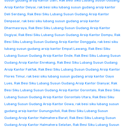
susun gudang arsip kantor Dairi
,
Rak Besi Siku Lubang Susun Gudang
Arsip Kantor Deiyai
,
rak besi siku lubang susun gudang arsip kantor
Deli Serdang
,
Rak Besi Siku Lubang Susun Gudang Arsip Kantor
Denpasar
,
rak besi siku lubang susun gudang arsip kantor
Dharmasraya
,
Rak Besi Siku Lubang Susun Gudang Arsip Kantor
Dogiyai
,
Rak Besi Siku Lubang Susun Gudang Arsip Kantor Dompu
,
Rak
Besi Siku Lubang Susun Gudang Arsip Kantor Donggala
,
rak besi siku
lubang susun gudang arsip kantor Empat Lawang
,
Rak Besi Siku
Lubang Susun Gudang Arsip Kantor Ende
,
Rak Besi Siku Lubang Susun
Gudang Arsip Kantor Enrekang
,
Rak Besi Siku Lubang Susun Gudang
Arsip Kantor Fakfak
,
Rak Besi Siku Lubang Susun Gudang Arsip Kantor
Flores Timur
,
rak besi siku lubang susun gudang arsip kantor Gayo
Lues
,
Rak Besi Siku Lubang Susun Gudang Arsip Kantor Gianyar
,
Rak
Besi Siku Lubang Susun Gudang Arsip Kantor Gorontalo
,
Rak Besi Siku
Lubang Susun Gudang Arsip Kantor Gorontalo Utara
,
Rak Besi Siku
Lubang Susun Gudang Arsip Kantor Gowa
,
rak besi siku lubang susun
gudang arsip kantor Gunungsitoli
,
Rak Besi Siku Lubang Susun
Gudang Arsip Kantor Halmahera Barat
,
Rak Besi Siku Lubang Susun
Gudang Arsip Kantor Halmahera Selatan
,
Rak Besi Siku Lubang Susun