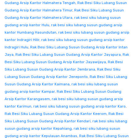
Gudang Arsip Kantor Halmahera Tengah
,
Rak Besi Siku Lubang Susun
Gudang Arsip Kantor Halmahera Timur
,
Rak Besi Siku Lubang Susun
Gudang Arsip Kantor Halmahera Utara
,
rak besi siku lubang susun
gudang arsip kantor Hulu
,
rak besi siku lubang susun gudang arsip
kantor Humbang Hasundutan
,
rak besi siku lubang susun gudang arsip
kantor Indragiri Hilir
,
rak besi siku lubang susun gudang arsip kantor
Indragiri Hulu
,
Rak Besi Siku Lubang Susun Gudang Arsip Kantor Intan
Jaya
,
Rak Besi Siku Lubang Susun Gudang Arsip Kantor Jayapura
,
Rak
Besi Siku Lubang Susun Gudang Arsip Kantor Jayawijaya
,
Rak Besi
Siku Lubang Susun Gudang Arsip Kantor Jembrana
,
Rak Besi Siku
Lubang Susun Gudang Arsip Kantor Jeneponto
,
Rak Besi Siku Lubang
Susun Gudang Arsip Kantor Kaimana
,
rak besi siku lubang susun
gudang arsip kantor Kampar
,
Rak Besi Siku Lubang Susun Gudang
Arsip Kantor Karangasem
,
rak besi siku lubang susun gudang arsip
kantor Karimun
,
rak besi siku lubang susun gudang arsip kantor Karo
,
Rak Besi Siku Lubang Susun Gudang Arsip Kantor Keerom
,
Rak Besi
Siku Lubang Susun Gudang Arsip Kantor Kendari
,
rak besi siku lubang
susun gudang arsip kantor Kepahiang
,
rak besi siku lubang susun
gudang arsip kantor Kepulauan Anambas
,
Rak Besi Siku Lubang Susun