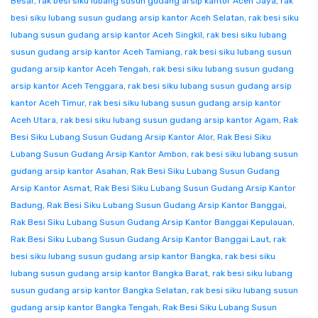
Besar
,
rak besi siku lubang susun gudang arsip kantor Aceh Jaya
,
rak
besi siku lubang susun gudang arsip kantor Aceh Selatan
,
rak besi siku
lubang susun gudang arsip kantor Aceh Singkil
,
rak besi siku lubang
susun gudang arsip kantor Aceh Tamiang
,
rak besi siku lubang susun
gudang arsip kantor Aceh Tengah
,
rak besi siku lubang susun gudang
arsip kantor Aceh Tenggara
,
rak besi siku lubang susun gudang arsip
kantor Aceh Timur
,
rak besi siku lubang susun gudang arsip kantor
Aceh Utara
,
rak besi siku lubang susun gudang arsip kantor Agam
,
Rak
Besi Siku Lubang Susun Gudang Arsip Kantor Alor
,
Rak Besi Siku
Lubang Susun Gudang Arsip Kantor Ambon
,
rak besi siku lubang susun
gudang arsip kantor Asahan
,
Rak Besi Siku Lubang Susun Gudang
Arsip Kantor Asmat
,
Rak Besi Siku Lubang Susun Gudang Arsip Kantor
Badung
,
Rak Besi Siku Lubang Susun Gudang Arsip Kantor Banggai
,
Rak Besi Siku Lubang Susun Gudang Arsip Kantor Banggai Kepulauan
,
Rak Besi Siku Lubang Susun Gudang Arsip Kantor Banggai Laut
,
rak
besi siku lubang susun gudang arsip kantor Bangka
,
rak besi siku
lubang susun gudang arsip kantor Bangka Barat
,
rak besi siku lubang
susun gudang arsip kantor Bangka Selatan
,
rak besi siku lubang susun
gudang arsip kantor Bangka Tengah
,
Rak Besi Siku Lubang Susun