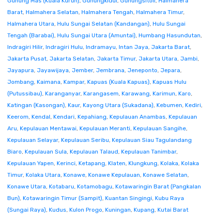
Gunung Mas (Kuala Kurun)
,
Gunungkidul
,
Gunungsitoli
,
Halmahera
Barat
,
Halmahera Selatan
,
Halmahera Tengah
,
Halmahera Timur
,
Halmahera Utara
,
Hulu Sungai Selatan (Kandangan)
,
Hulu Sungai
Tengah (Barabai)
,
Hulu Sungai Utara (Amuntai)
,
Humbang Hasundutan
,
Indragiri Hilir
,
Indragiri Hulu
,
Indramayu
,
Intan Jaya
,
Jakarta Barat
,
Jakarta Pusat
,
Jakarta Selatan
,
Jakarta Timur
,
Jakarta Utara
,
Jambi
,
Jayapura
,
Jayawijaya
,
Jember
,
Jembrana
,
Jeneponto
,
Jepara
,
Jombang
,
Kaimana
,
Kampar
,
Kapuas (Kuala Kapuas)
,
Kapuas Hulu
(Putussibau)
,
Karanganyar
,
Karangasem
,
Karawang
,
Karimun
,
Karo
,
Katingan (Kasongan)
,
Kaur
,
Kayong Utara (Sukadana)
,
Kebumen
,
Kediri
,
Keerom
,
Kendal
,
Kendari
,
Kepahiang
,
Kepulauan Anambas
,
Kepulauan
Aru
,
Kepulauan Mentawai
,
Kepulauan Meranti
,
Kepulauan Sangihe
,
Kepulauan Selayar
,
Kepulauan Seribu
,
Kepulauan Siau Tagulandang
Biaro
,
Kepulauan Sula
,
Kepulauan Talaud
,
Kepulauan Tanimbar
,
Kepulauan Yapen
,
Kerinci
,
Ketapang
,
Klaten
,
Klungkung
,
Kolaka
,
Kolaka
Timur
,
Kolaka Utara
,
Konawe
,
Konawe Kepulauan
,
Konawe Selatan
,
Konawe Utara
,
Kotabaru
,
Kotamobagu
,
Kotawaringin Barat (Pangkalan
Bun)
,
Kotawaringin Timur (Sampit)
,
Kuantan Singingi
,
Kubu Raya
(Sungai Raya)
,
Kudus
,
Kulon Progo
,
Kuningan
,
Kupang
,
Kutai Barat