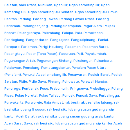
Selatan
,
Nias Utara
,
Nunukan
,
Ogan Ilir
,
Ogan Komering Ilir
,
Ogan
Komering Ulu
,
Ogan Komering Ulu Selatan
,
Ogan Komering Ulu Timur
,
Pacitan
,
Padang
,
Padang Lawas
,
Padang Lawas Utara
,
Padang
Pariaman
,
Padangpanjang
,
Padangsidempuan
,
Pagar Alam
,
Pakpak
Bharat
,
Palangkaraya
,
Palembang
,
Palopo
,
Palu
,
Pamekasan
,
Pandeglang
,
Pangandaran
,
Pangkajene
,
Pangkalpinang.
,
Paniai
,
Parepare
,
Pariaman
,
Parigi Moutong
,
Pasaman
,
Pasaman Barat
,
Pasangkayu
,
Paser (Tana Paser)
,
Pasuruan
,
Pati
,
Payakumbuh
,
Pegunungan Arfak
,
Pegunungan Bintang
,
Pekalongan
,
Pekanbaru
,
Pelalawan
,
Pemalang
,
Pematangsiantar
,
Penajam Paser Utara
(Penajam)
,
Penukal Abab lematang Ilir
,
Pesawaran
,
Pesisir Barat
,
Pesisir
Selatan
,
Pidie
,
Pidie Jaya
,
Pinrang
,
Pohuwato
,
Polewali Mandar
,
Ponorogo
,
Pontianak
,
Poso
,
Prabumulih
,
Pringsewu
,
Probolinggo
,
Pulang
Pisau
,
Pulau Morotai
,
Pulau Taliabu
,
Puncak
,
Puncak Jaya
,
Purbalingga
,
Purwakarta
,
Purworejo
,
Raja Ampat
,
rak besi
,
rak besi siku lubang
,
rak
besi siku lubang 5 susun
,
rak besi siku lubang susun gudang arsip
kantor Aceh Barat
,
rak besi siku lubang susun gudang arsip kantor
Aceh Barat Daya
,
rak besi siku lubang susun gudang arsip kantor Aceh