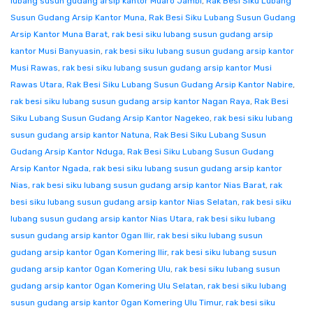
lubang susun gudang arsip kantor Muaro Jambi
,
Rak Besi Siku Lubang
Susun Gudang Arsip Kantor Muna
,
Rak Besi Siku Lubang Susun Gudang
Arsip Kantor Muna Barat
,
rak besi siku lubang susun gudang arsip
kantor Musi Banyuasin
,
rak besi siku lubang susun gudang arsip kantor
Musi Rawas
,
rak besi siku lubang susun gudang arsip kantor Musi
Rawas Utara
,
Rak Besi Siku Lubang Susun Gudang Arsip Kantor Nabire
,
rak besi siku lubang susun gudang arsip kantor Nagan Raya
,
Rak Besi
Siku Lubang Susun Gudang Arsip Kantor Nagekeo
,
rak besi siku lubang
susun gudang arsip kantor Natuna
,
Rak Besi Siku Lubang Susun
Gudang Arsip Kantor Nduga
,
Rak Besi Siku Lubang Susun Gudang
Arsip Kantor Ngada
,
rak besi siku lubang susun gudang arsip kantor
Nias
,
rak besi siku lubang susun gudang arsip kantor Nias Barat
,
rak
besi siku lubang susun gudang arsip kantor Nias Selatan
,
rak besi siku
lubang susun gudang arsip kantor Nias Utara
,
rak besi siku lubang
susun gudang arsip kantor Ogan Ilir
,
rak besi siku lubang susun
gudang arsip kantor Ogan Komering Ilir
,
rak besi siku lubang susun
gudang arsip kantor Ogan Komering Ulu
,
rak besi siku lubang susun
gudang arsip kantor Ogan Komering Ulu Selatan
,
rak besi siku lubang
susun gudang arsip kantor Ogan Komering Ulu Timur
,
rak besi siku