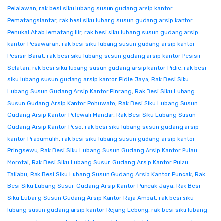
Pelalawan
,
rak besi siku lubang susun gudang arsip kantor
Pematangsiantar
,
rak besi siku lubang susun gudang arsip kantor
Penukal Abab lematang Ilir
,
rak besi siku lubang susun gudang arsip
kantor Pesawaran
,
rak besi siku lubang susun gudang arsip kantor
Pesisir Barat
,
rak besi siku lubang susun gudang arsip kantor Pesisir
Selatan
,
rak besi siku lubang susun gudang arsip kantor Pidie
,
rak besi
siku lubang susun gudang arsip kantor Pidie Jaya
,
Rak Besi Siku
Lubang Susun Gudang Arsip Kantor Pinrang
,
Rak Besi Siku Lubang
Susun Gudang Arsip Kantor Pohuwato
,
Rak Besi Siku Lubang Susun
Gudang Arsip Kantor Polewali Mandar
,
Rak Besi Siku Lubang Susun
Gudang Arsip Kantor Poso
,
rak besi siku lubang susun gudang arsip
kantor Prabumulih
,
rak besi siku lubang susun gudang arsip kantor
Pringsewu
,
Rak Besi Siku Lubang Susun Gudang Arsip Kantor Pulau
Morotai
,
Rak Besi Siku Lubang Susun Gudang Arsip Kantor Pulau
Taliabu
,
Rak Besi Siku Lubang Susun Gudang Arsip Kantor Puncak
,
Rak
Besi Siku Lubang Susun Gudang Arsip Kantor Puncak Jaya
,
Rak Besi
Siku Lubang Susun Gudang Arsip Kantor Raja Ampat
,
rak besi siku
lubang susun gudang arsip kantor Rejang Lebong
,
rak besi siku lubang