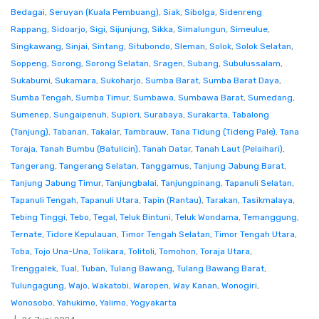
Bedagai
,
Seruyan (Kuala Pembuang)
,
Siak
,
Sibolga
,
Sidenreng
Rappang
,
Sidoarjo
,
Sigi
,
Sijunjung
,
Sikka
,
Simalungun
,
Simeulue
,
Singkawang
,
Sinjai
,
Sintang
,
Situbondo
,
Sleman
,
Solok
,
Solok Selatan
,
Soppeng
,
Sorong
,
Sorong Selatan
,
Sragen
,
Subang
,
Subulussalam
,
Sukabumi
,
Sukamara
,
Sukoharjo
,
Sumba Barat
,
Sumba Barat Daya
,
Sumba Tengah
,
Sumba Timur
,
Sumbawa
,
Sumbawa Barat
,
Sumedang
,
Sumenep
,
Sungaipenuh
,
Supiori
,
Surabaya
,
Surakarta
,
Tabalong
(Tanjung)
,
Tabanan
,
Takalar
,
Tambrauw
,
Tana Tidung (Tideng Pale)
,
Tana
Toraja
,
Tanah Bumbu (Batulicin)
,
Tanah Datar
,
Tanah Laut (Pelaihari)
,
Tangerang
,
Tangerang Selatan
,
Tanggamus
,
Tanjung Jabung Barat
,
Tanjung Jabung Timur
,
Tanjungbalai
,
Tanjungpinang
,
Tapanuli Selatan
,
Tapanuli Tengah
,
Tapanuli Utara
,
Tapin (Rantau)
,
Tarakan
,
Tasikmalaya
,
Tebing Tinggi
,
Tebo
,
Tegal
,
Teluk Bintuni
,
Teluk Wondama
,
Temanggung
,
Ternate
,
Tidore Kepulauan
,
Timor Tengah Selatan
,
Timor Tengah Utara
,
Toba
,
Tojo Una-Una
,
Tolikara
,
Tolitoli
,
Tomohon
,
Toraja Utara
,
Trenggalek
,
Tual
,
Tuban
,
Tulang Bawang
,
Tulang Bawang Barat
,
Tulungagung
,
Wajo
,
Wakatobi
,
Waropen
,
Way Kanan
,
Wonogiri
,
Wonosobo
,
Yahukimo
,
Yalimo
,
Yogyakarta