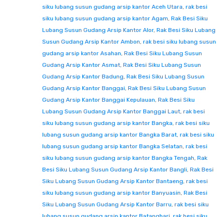
siku lubang susun gudang arsip kantor Aceh Utara
,
rak besi
siku lubang susun gudang arsip kantor Agam
,
Rak Besi Siku
Lubang Susun Gudang Arsip Kantor Alor
,
Rak Besi Siku Lubang
Susun Gudang Arsip Kantor Ambon
,
rak besi siku lubang susun
gudang arsip kantor Asahan
,
Rak Besi Siku Lubang Susun
Gudang Arsip Kantor Asmat
,
Rak Besi Siku Lubang Susun
Gudang Arsip Kantor Badung
,
Rak Besi Siku Lubang Susun
Gudang Arsip Kantor Banggai
,
Rak Besi Siku Lubang Susun
Gudang Arsip Kantor Banggai Kepulauan
,
Rak Besi Siku
Lubang Susun Gudang Arsip Kantor Banggai Laut
,
rak besi
siku lubang susun gudang arsip kantor Bangka
,
rak besi siku
lubang susun gudang arsip kantor Bangka Barat
,
rak besi siku
lubang susun gudang arsip kantor Bangka Selatan
,
rak besi
siku lubang susun gudang arsip kantor Bangka Tengah
,
Rak
Besi Siku Lubang Susun Gudang Arsip Kantor Bangli
,
Rak Besi
Siku Lubang Susun Gudang Arsip Kantor Bantaeng
,
rak besi
siku lubang susun gudang arsip kantor Banyuasin
,
Rak Besi
Siku Lubang Susun Gudang Arsip Kantor Barru
,
rak besi siku
lubang susun gudang arsip kantor Batanghari
,
rak besi siku