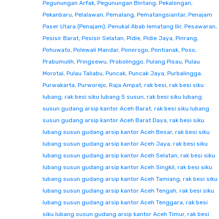
Pegunungan Arfak
,
Pegunungan Bintang
,
Pekalongan
,
Pekanbaru
,
Pelalawan
,
Pemalang
,
Pematangsiantar
,
Penajam
Paser Utara (Penajam)
,
Penukal Abab lematang Ilir
,
Pesawaran
,
Pesisir Barat
,
Pesisir Selatan
,
Pidie
,
Pidie Jaya
,
Pinrang
,
Pohuwato
,
Polewali Mandar
,
Ponorogo
,
Pontianak
,
Poso
,
Prabumulih
,
Pringsewu
,
Probolinggo
,
Pulang Pisau
,
Pulau
Morotai
,
Pulau Taliabu
,
Puncak
,
Puncak Jaya
,
Purbalingga
,
Purwakarta
,
Purworejo
,
Raja Ampat
,
rak besi
,
rak besi siku
lubang
,
rak besi siku lubang 5 susun
,
rak besi siku lubang
susun gudang arsip kantor Aceh Barat
,
rak besi siku lubang
susun gudang arsip kantor Aceh Barat Daya
,
rak besi siku
lubang susun gudang arsip kantor Aceh Besar
,
rak besi siku
lubang susun gudang arsip kantor Aceh Jaya
,
rak besi siku
lubang susun gudang arsip kantor Aceh Selatan
,
rak besi siku
lubang susun gudang arsip kantor Aceh Singkil
,
rak besi siku
lubang susun gudang arsip kantor Aceh Tamiang
,
rak besi siku
lubang susun gudang arsip kantor Aceh Tengah
,
rak besi siku
lubang susun gudang arsip kantor Aceh Tenggara
,
rak besi
siku lubang susun gudang arsip kantor Aceh Timur
,
rak besi