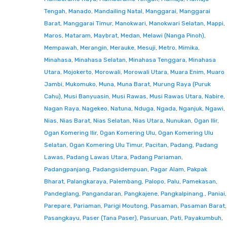
Tengah
,
Manado
,
Mandailing Natal
,
Manggarai
,
Manggarai
Barat
,
Manggarai Timur
,
Manokwari
,
Manokwari Selatan
,
Mappi
,
Maros
,
Mataram
,
Maybrat
,
Medan
,
Melawi (Nanga Pinoh)
,
Mempawah
,
Merangin
,
Merauke
,
Mesuji
,
Metro
,
Mimika
,
Minahasa
,
Minahasa Selatan
,
Minahasa Tenggara
,
Minahasa
Utara
,
Mojokerto
,
Morowali
,
Morowali Utara
,
Muara Enim
,
Muaro
Jambi
,
Mukomuko
,
Muna
,
Muna Barat
,
Murung Raya (Puruk
Cahu)
,
Musi Banyuasin
,
Musi Rawas
,
Musi Rawas Utara
,
Nabire
,
Nagan Raya
,
Nagekeo
,
Natuna
,
Nduga
,
Ngada
,
Nganjuk
,
Ngawi
,
Nias
,
Nias Barat
,
Nias Selatan
,
Nias Utara
,
Nunukan
,
Ogan Ilir
,
Ogan Komering Ilir
,
Ogan Komering Ulu
,
Ogan Komering Ulu
Selatan
,
Ogan Komering Ulu Timur
,
Pacitan
,
Padang
,
Padang
Lawas
,
Padang Lawas Utara
,
Padang Pariaman
,
Padangpanjang
,
Padangsidempuan
,
Pagar Alam
,
Pakpak
Bharat
,
Palangkaraya
,
Palembang
,
Palopo
,
Palu
,
Pamekasan
,
Pandeglang
,
Pangandaran
,
Pangkajene
,
Pangkalpinang.
,
Paniai
,
Parepare
,
Pariaman
,
Parigi Moutong
,
Pasaman
,
Pasaman Barat
,
Pasangkayu
,
Paser (Tana Paser)
,
Pasuruan
,
Pati
,
Payakumbuh
,