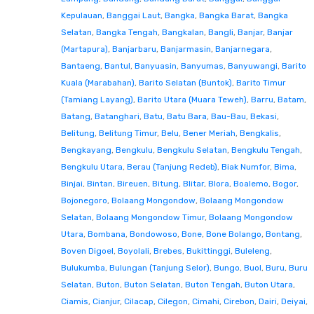
Kepulauan
,
Banggai Laut
,
Bangka
,
Bangka Barat
,
Bangka
Selatan
,
Bangka Tengah
,
Bangkalan
,
Bangli
,
Banjar
,
Banjar
(Martapura)
,
Banjarbaru
,
Banjarmasin
,
Banjarnegara
,
Bantaeng
,
Bantul
,
Banyuasin
,
Banyumas
,
Banyuwangi
,
Barito
Kuala (Marabahan)
,
Barito Selatan (Buntok)
,
Barito Timur
(Tamiang Layang)
,
Barito Utara (Muara Teweh)
,
Barru
,
Batam
,
Batang
,
Batanghari
,
Batu
,
Batu Bara
,
Bau-Bau
,
Bekasi
,
Belitung
,
Belitung Timur
,
Belu
,
Bener Meriah
,
Bengkalis
,
Bengkayang
,
Bengkulu
,
Bengkulu Selatan
,
Bengkulu Tengah
,
Bengkulu Utara
,
Berau (Tanjung Redeb)
,
Biak Numfor
,
Bima
,
Binjai
,
Bintan
,
Bireuen
,
Bitung
,
Blitar
,
Blora
,
Boalemo
,
Bogor
,
Bojonegoro
,
Bolaang Mongondow
,
Bolaang Mongondow
Selatan
,
Bolaang Mongondow Timur
,
Bolaang Mongondow
Utara
,
Bombana
,
Bondowoso
,
Bone
,
Bone Bolango
,
Bontang
,
Boven Digoel
,
Boyolali
,
Brebes
,
Bukittinggi
,
Buleleng
,
Bulukumba
,
Bulungan (Tanjung Selor)
,
Bungo
,
Buol
,
Buru
,
Buru
Selatan
,
Buton
,
Buton Selatan
,
Buton Tengah
,
Buton Utara
,
Ciamis
,
Cianjur
,
Cilacap
,
Cilegon
,
Cimahi
,
Cirebon
,
Dairi
,
Deiyai
,