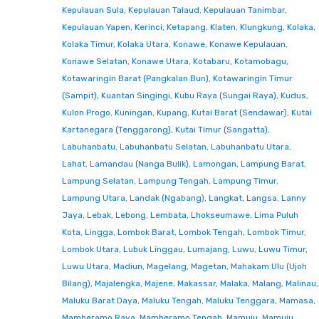
Kepulauan Sula
,
Kepulauan Talaud
,
Kepulauan Tanimbar
,
Kepulauan Yapen
,
Kerinci
,
Ketapang
,
Klaten
,
Klungkung
,
Kolaka
,
Kolaka Timur
,
Kolaka Utara
,
Konawe
,
Konawe Kepulauan
,
Konawe Selatan
,
Konawe Utara
,
Kotabaru
,
Kotamobagu
,
Kotawaringin Barat (Pangkalan Bun)
,
Kotawaringin Timur
(Sampit)
,
Kuantan Singingi
,
Kubu Raya (Sungai Raya)
,
Kudus
,
Kulon Progo
,
Kuningan
,
Kupang
,
Kutai Barat (Sendawar)
,
Kutai
Kartanegara (Tenggarong)
,
Kutai Timur (Sangatta)
,
Labuhanbatu
,
Labuhanbatu Selatan
,
Labuhanbatu Utara
,
Lahat
,
Lamandau (Nanga Bulik)
,
Lamongan
,
Lampung Barat
,
Lampung Selatan
,
Lampung Tengah
,
Lampung Timur
,
Lampung Utara
,
Landak (Ngabang)
,
Langkat
,
Langsa
,
Lanny
Jaya
,
Lebak
,
Lebong
,
Lembata
,
Lhokseumawe
,
Lima Puluh
Kota
,
Lingga
,
Lombok Barat
,
Lombok Tengah
,
Lombok Timur
,
Lombok Utara
,
Lubuk Linggau
,
Lumajang
,
Luwu
,
Luwu Timur
,
Luwu Utara
,
Madiun
,
Magelang
,
Magetan
,
Mahakam Ulu (Ujoh
Bilang)
,
Majalengka
,
Majene
,
Makassar
,
Malaka
,
Malang
,
Malinau
,
Maluku Barat Daya
,
Maluku Tengah
,
Maluku Tenggara
,
Mamasa
,
Mamberamo Raya
,
Mamberamo Tengah
,
Mamuju
,
Mamuju