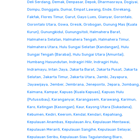
Deli Serdang
,
Demak
,
Denpasar
,
Depok
,
Dharmasraya
,
Dogiyai
,
Dompu
,
Donggala
,
Dumai
,
Empat Lawang
,
Ende
,
Enrekang
,
Fakfak
,
Flores Timur
,
Garut
,
Gayo Lues
,
Gianyar
,
Gorontalo
,
Gorontalo Utara
,
Gowa
,
Gresik
,
Grobogan
,
Gunung Mas (Kuala
Kurun)
,
Gunungkidul
,
Gunungsitoli
,
Halmahera Barat
,
Halmahera Selatan
,
Halmahera Tengah
,
Halmahera Timur
,
Halmahera Utara
,
Hulu Sungai Selatan (Kandangan)
,
Hulu
Sungai Tengah (Barabai)
,
Hulu Sungai Utara (Amuntai)
,
Humbang Hasundutan
,
Indragiri Hilir
,
Indragiri Hulu
,
Indramayu
,
Intan Jaya
,
Jakarta Barat
,
Jakarta Pusat
,
Jakarta
Selatan
,
Jakarta Timur
,
Jakarta Utara
,
Jambi
,
Jayapura
,
Jayawijaya
,
Jember
,
Jembrana
,
Jeneponto
,
Jepara
,
Jombang
,
Kaimana
,
Kampar
,
Kapuas (Kuala Kapuas)
,
Kapuas Hulu
(Putussibau)
,
Karanganyar
,
Karangasem
,
Karawang
,
Karimun
,
Karo
,
Katingan (Kasongan)
,
Kaur
,
Kayong Utara (Sukadana)
,
Kebumen
,
Kediri
,
Keerom
,
Kendal
,
Kendari
,
Kepahiang
,
Kepulauan Anambas
,
Kepulauan Aru
,
Kepulauan Mentawai
,
Kepulauan Meranti
,
Kepulauan Sangihe
,
Kepulauan Selayar
,
Kepulauan Seribu
,
Kepulauan Siau Tagulandang Biaro
,