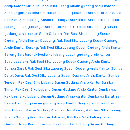
Arsip Kantor Sikka
,
rak besi siku lubang susun gudang arsip kantor
Simalungun
,
rak besi siku lubang susun gudang arsip kantor Simeulue
,
Rak Besi Siku Lubang Susun Gudang Arsip Kantor Sinjai
,
rak besi siku
lubang susun gudang arsip kantor Solok
,
rak besi siku lubang susun
gudang arsip kantor Solok Selatan
,
Rak Besi Siku Lubang Susun
Gudang Arsip Kantor Soppeng
,
Rak Besi Siku Lubang Susun Gudang
Arsip Kantor Sorong
,
Rak Besi Siku Lubang Susun Gudang Arsip Kantor
Sorong Selatan
,
rak besi siku lubang susun gudang arsip kantor
Subulussalam
,
Rak Besi Siku Lubang Susun Gudang Arsip Kantor
Sumba Barat
,
Rak Besi Siku Lubang Susun Gudang Arsip Kantor Sumba
Barat Daya
,
Rak Besi Siku Lubang Susun Gudang Arsip Kantor Sumba
Tengah
,
Rak Besi Siku Lubang Susun Gudang Arsip Kantor Sumba
Timur
,
Rak Besi Siku Lubang Susun Gudang Arsip Kantor Sumbawa
,
Rak Besi Siku Lubang Susun Gudang Arsip Kantor Sumbawa Barat
,
rak
besi siku lubang susun gudang arsip kantor Sungaipenuh
,
Rak Besi
Siku Lubang Susun Gudang Arsip Kantor Supiori
,
Rak Besi Siku Lubang
Susun Gudang Arsip Kantor Tabanan
,
Rak Besi Siku Lubang Susun
Gudang Arsip Kantor Takalar
,
Rak Besi Siku Lubang Susun Gudang