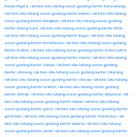
banjarnegara
,
rak besi siku lubang susun gudang kantor banyuwangi
,
rak besi siku lubang susun gudang kantor bekasi
,
rak besi siku lubang
susun gudang kantor bengkulu
,
rak besi siku lubang susun gudang
kantor bitung sulut
,
rak besi siku lubang susun gudang kantor blitar
,
rak besi siku lubang susun gudang kantor bogor
,
rak besi siku lubang
susun gudang kantor bondowoso
,
rak besi siku lubang susun gudang
kantor brebes
,
rak besi siku lubang susun gudang kantor buton sultra
,
rak besi siku lubang susun gudang kantor ciamis
,
rak besi siku lubang
susun gudang kantor cianjur
,
rak besi siku lubang susun gudang
kantor cibinong
,
rak besi siku lubang susun gudang kantor cikarang
,
rak besi siku lubang susun gudang kantor cilacap
,
rak besi siku lubang
susun gudang kantor cirebon
,
rak besi siku lubang susun gudang
kantor demak
,
rak besi siku lubang susun gudang kantor denpasar
,
rak
besi siku lubang susun gudang kantor depok
,
rak besi siku lubang
susun gudang kantor garut
,
rak besi siku lubang susun gudang kantor
gorontalo
,
rak besi siku lubang susun gudang kantor indramayu
,
rak
besi siku lubang susun gudang kantor jakarta
,
rak besi siku lubang
susun gudang kantor jambi
,
rak besi siku lubang susun gudang kantor