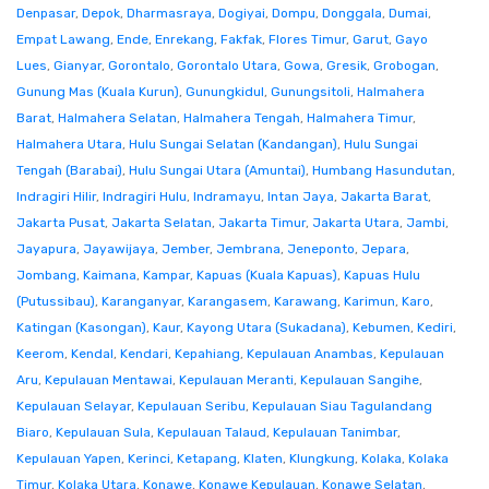
Denpasar
,
Depok
,
Dharmasraya
,
Dogiyai
,
Dompu
,
Donggala
,
Dumai
,
Empat Lawang
,
Ende
,
Enrekang
,
Fakfak
,
Flores Timur
,
Garut
,
Gayo
Lues
,
Gianyar
,
Gorontalo
,
Gorontalo Utara
,
Gowa
,
Gresik
,
Grobogan
,
Gunung Mas (Kuala Kurun)
,
Gunungkidul
,
Gunungsitoli
,
Halmahera
Barat
,
Halmahera Selatan
,
Halmahera Tengah
,
Halmahera Timur
,
Halmahera Utara
,
Hulu Sungai Selatan (Kandangan)
,
Hulu Sungai
Tengah (Barabai)
,
Hulu Sungai Utara (Amuntai)
,
Humbang Hasundutan
,
Indragiri Hilir
,
Indragiri Hulu
,
Indramayu
,
Intan Jaya
,
Jakarta Barat
,
Jakarta Pusat
,
Jakarta Selatan
,
Jakarta Timur
,
Jakarta Utara
,
Jambi
,
Jayapura
,
Jayawijaya
,
Jember
,
Jembrana
,
Jeneponto
,
Jepara
,
Jombang
,
Kaimana
,
Kampar
,
Kapuas (Kuala Kapuas)
,
Kapuas Hulu
(Putussibau)
,
Karanganyar
,
Karangasem
,
Karawang
,
Karimun
,
Karo
,
Katingan (Kasongan)
,
Kaur
,
Kayong Utara (Sukadana)
,
Kebumen
,
Kediri
,
Keerom
,
Kendal
,
Kendari
,
Kepahiang
,
Kepulauan Anambas
,
Kepulauan
Aru
,
Kepulauan Mentawai
,
Kepulauan Meranti
,
Kepulauan Sangihe
,
Kepulauan Selayar
,
Kepulauan Seribu
,
Kepulauan Siau Tagulandang
Biaro
,
Kepulauan Sula
,
Kepulauan Talaud
,
Kepulauan Tanimbar
,
Kepulauan Yapen
,
Kerinci
,
Ketapang
,
Klaten
,
Klungkung
,
Kolaka
,
Kolaka
Timur
,
Kolaka Utara
,
Konawe
,
Konawe Kepulauan
,
Konawe Selatan
,