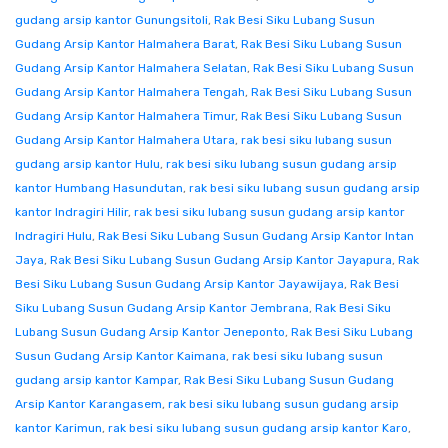
gudang arsip kantor Gunungsitoli
,
Rak Besi Siku Lubang Susun
Gudang Arsip Kantor Halmahera Barat
,
Rak Besi Siku Lubang Susun
Gudang Arsip Kantor Halmahera Selatan
,
Rak Besi Siku Lubang Susun
Gudang Arsip Kantor Halmahera Tengah
,
Rak Besi Siku Lubang Susun
Gudang Arsip Kantor Halmahera Timur
,
Rak Besi Siku Lubang Susun
Gudang Arsip Kantor Halmahera Utara
,
rak besi siku lubang susun
gudang arsip kantor Hulu
,
rak besi siku lubang susun gudang arsip
kantor Humbang Hasundutan
,
rak besi siku lubang susun gudang arsip
kantor Indragiri Hilir
,
rak besi siku lubang susun gudang arsip kantor
Indragiri Hulu
,
Rak Besi Siku Lubang Susun Gudang Arsip Kantor Intan
Jaya
,
Rak Besi Siku Lubang Susun Gudang Arsip Kantor Jayapura
,
Rak
Besi Siku Lubang Susun Gudang Arsip Kantor Jayawijaya
,
Rak Besi
Siku Lubang Susun Gudang Arsip Kantor Jembrana
,
Rak Besi Siku
Lubang Susun Gudang Arsip Kantor Jeneponto
,
Rak Besi Siku Lubang
Susun Gudang Arsip Kantor Kaimana
,
rak besi siku lubang susun
gudang arsip kantor Kampar
,
Rak Besi Siku Lubang Susun Gudang
Arsip Kantor Karangasem
,
rak besi siku lubang susun gudang arsip
kantor Karimun
,
rak besi siku lubang susun gudang arsip kantor Karo
,