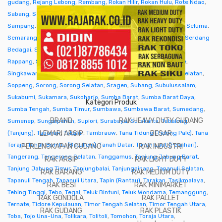
gudang
,
Rejang Lebong
,
Rembang
,
Rokan Hilir
,
Rokan Hulu
,
Rote Ndao
,
Sabang
,
Sabu Raijua
,
Salatiga
,
Samarinda
,
Sambas
,
Samosir
,
Sampang
,
Sanggau
,
Sarmi
,
Sarolangun
,
Sawahlunto
,
Sekadau
,
Seluma
,
Semarang
,
Seram Bagian Barat
,
Seram Bagian Timur
,
Serang
,
Serdang
Bedagai
,
Seruyan (Kuala Pembuang)
,
Siak
,
Sibolga
,
Sidenreng
Rappang
,
Sidoarjo
,
Sigi
,
Sijunjung
,
Sikka
,
Simalungun
,
Simeulue
,
Singkawang
,
Sinjai
,
Sintang
,
Situbondo
,
Sleman
,
Solok
,
Solok Selatan
,
Soppeng
,
Sorong
,
Sorong Selatan
,
Sragen
,
Subang
,
Subulussalam
,
Sukabumi
,
Sukamara
,
Sukoharjo
,
Sumba Barat
,
Sumba Barat Daya
,
Kategori Produk
Sumba Tengah
,
Sumba Timur
,
Sumbawa
,
Sumbawa Barat
,
Sumedang
,
BRAND
RAK HEAVY DUTY GUDANG
Sumenep
,
Sungaipenuh
,
Supiori
,
Surabaya
,
Surakarta
,
Tabalong
(Tanjung)
,
Tabanan
LEMARI ARSIP
,
Takalar
,
Tambrauw
,
Tana Tidung (Tideng Pale)
BESAR
,
Tana
Toraja
,
Tanah Bumbu (Batulicin)
,
Tanah Datar
,
Tanah Laut (Pelaihari)
,
PERLENGKAPAN GUDANG
RAK INDUSTRI
Tangerang
,
Tangerang Selatan
,
Tanggamus
,
Tanjung Jabung Barat
,
RAK ARSIP
RAK LIGHT DUTY
Tanjung Jabung Timur
,
Tanjungbalai
,
Tanjungpinang
,
Tapanuli Selatan
,
RAK BARANG
RAK MEDIUM DUTY
Tapanuli Tengah
,
Tapanuli Utara
,
Tapin (Rantau)
,
Tarakan
,
Tasikmalaya
,
RAK BESI
RAK MINIMARKET
Tebing Tinggi
,
Tebo
,
Tegal
,
Teluk Bintuni
,
Teluk Wondama
,
Temanggung
,
RAK GONDOLA
RAK PALLET
Ternate
,
Tidore Kepulauan
,
Timor Tengah Selatan
,
Timor Tengah Utara
,
RAK GUDANG
RAK PLASTIK
Toba
,
Tojo Una-Una
,
Tolikara
,
Tolitoli
,
Tomohon
,
Toraja Utara
,