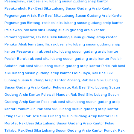
Pasangkayu
,
rak besi siku lubang susun gudang arsip kantor
Payakumbuh
,
Rak Besi Siku Lubang Susun Gudang Arsip Kantor
Pegunungan Arfak
,
Rak Besi Siku Lubang Susun Gudang Arsip Kantor
Pegunungan Bintang
,
rak besi siku lubang susun gudang arsip kantor
Pelalawan
,
rak besi siku lubang susun gudang arsip kantor
Pematangsiantar
,
rak besi siku lubang susun gudang arsip kantor
Penukal Abab lematang Ilir
,
rak besi siku lubang susun gudang arsip
kantor Pesawaran
,
rak besi siku lubang susun gudang arsip kantor
Pesisir Barat
,
rak besi siku lubang susun gudang arsip kantor Pesisir
Selatan
,
rak besi siku lubang susun gudang arsip kantor Pidie
,
rak besi
siku lubang susun gudang arsip kantor Pidie Jaya
,
Rak Besi Siku
Lubang Susun Gudang Arsip Kantor Pinrang
,
Rak Besi Siku Lubang
Susun Gudang Arsip Kantor Pohuwato
,
Rak Besi Siku Lubang Susun
Gudang Arsip Kantor Polewali Mandar
,
Rak Besi Siku Lubang Susun
Gudang Arsip Kantor Poso
,
rak besi siku lubang susun gudang arsip
kantor Prabumulih
,
rak besi siku lubang susun gudang arsip kantor
Pringsewu
,
Rak Besi Siku Lubang Susun Gudang Arsip Kantor Pulau
Morotai
,
Rak Besi Siku Lubang Susun Gudang Arsip Kantor Pulau
Taliabu
,
Rak Besi Siku Lubang Susun Gudang Arsip Kantor Puncak
,
Rak