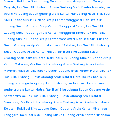
Mamuju
,
Rak Besi Siku Lubang Susun Gudang Arsip Kantor Mamuju
Tengah
,
Rak Besi Siku Lubang Susun Gudang Arsip Kantor Manado
,
rak
besi siku lubang susun gudang arsip kantor Mandailing Natal
,
Rak Besi
Siku Lubang Susun Gudang Arsip Kantor Manggarai
,
Rak Besi Siku
Lubang Susun Gudang Arsip Kantor Manggarai Barat
,
Rak Besi Siku
Lubang Susun Gudang Arsip Kantor Manggarai Timur
,
Rak Besi Siku
Lubang Susun Gudang Arsip Kantor Manokwari
,
Rak Besi Siku Lubang
Susun Gudang Arsip Kantor Manokwari Selatan
,
Rak Besi Siku Lubang
Susun Gudang Arsip Kantor Mappi
,
Rak Besi Siku Lubang Susun
Gudang Arsip Kantor Maros
,
Rak Besi Siku Lubang Susun Gudang Arsip
Kantor Mataram
,
Rak Besi Siku Lubang Susun Gudang Arsip Kantor
Maybrat
,
rak besi siku lubang susun gudang arsip kantor Merangin
,
Rak
Besi Siku Lubang Susun Gudang Arsip Kantor Merauke
,
rak besi siku
lubang susun gudang arsip kantor Mesuji
,
rak besi siku lubang susun
gudang arsip kantor Metro
,
Rak Besi Siku Lubang Susun Gudang Arsip
Kantor Mimika
,
Rak Besi Siku Lubang Susun Gudang Arsip Kantor
Minahasa
,
Rak Besi Siku Lubang Susun Gudang Arsip Kantor Minahasa
Selatan
,
Rak Besi Siku Lubang Susun Gudang Arsip Kantor Minahasa
Tenggara
,
Rak Besi Siku Lubang Susun Gudang Arsip Kantor Minahasa