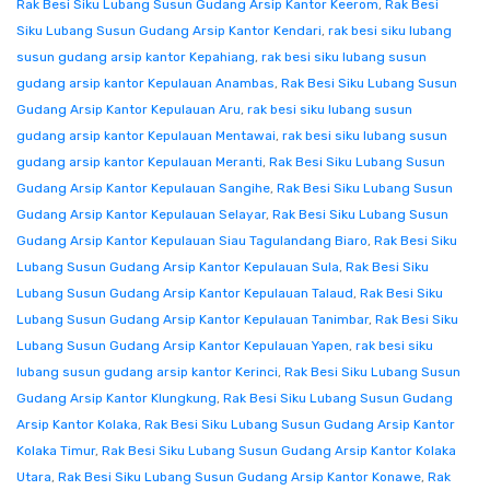
Rak Besi Siku Lubang Susun Gudang Arsip Kantor Keerom
,
Rak Besi
Siku Lubang Susun Gudang Arsip Kantor Kendari
,
rak besi siku lubang
susun gudang arsip kantor Kepahiang
,
rak besi siku lubang susun
gudang arsip kantor Kepulauan Anambas
,
Rak Besi Siku Lubang Susun
Gudang Arsip Kantor Kepulauan Aru
,
rak besi siku lubang susun
gudang arsip kantor Kepulauan Mentawai
,
rak besi siku lubang susun
gudang arsip kantor Kepulauan Meranti
,
Rak Besi Siku Lubang Susun
Gudang Arsip Kantor Kepulauan Sangihe
,
Rak Besi Siku Lubang Susun
Gudang Arsip Kantor Kepulauan Selayar
,
Rak Besi Siku Lubang Susun
Gudang Arsip Kantor Kepulauan Siau Tagulandang Biaro
,
Rak Besi Siku
Lubang Susun Gudang Arsip Kantor Kepulauan Sula
,
Rak Besi Siku
Lubang Susun Gudang Arsip Kantor Kepulauan Talaud
,
Rak Besi Siku
Lubang Susun Gudang Arsip Kantor Kepulauan Tanimbar
,
Rak Besi Siku
Lubang Susun Gudang Arsip Kantor Kepulauan Yapen
,
rak besi siku
lubang susun gudang arsip kantor Kerinci
,
Rak Besi Siku Lubang Susun
Gudang Arsip Kantor Klungkung
,
Rak Besi Siku Lubang Susun Gudang
Arsip Kantor Kolaka
,
Rak Besi Siku Lubang Susun Gudang Arsip Kantor
Kolaka Timur
,
Rak Besi Siku Lubang Susun Gudang Arsip Kantor Kolaka
Utara
,
Rak Besi Siku Lubang Susun Gudang Arsip Kantor Konawe
,
Rak