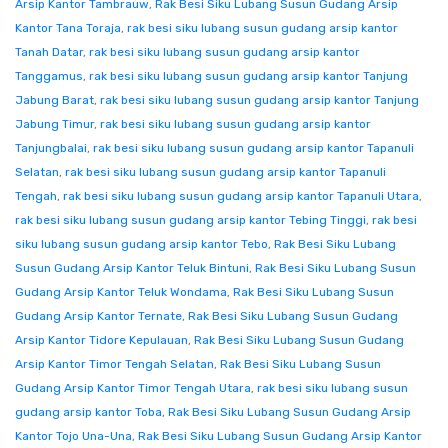
Arsip Kantor Tambrauw
,
Rak Besi Siku Lubang Susun Gudang Arsip
Kantor Tana Toraja
,
rak besi siku lubang susun gudang arsip kantor
Tanah Datar
,
rak besi siku lubang susun gudang arsip kantor
Tanggamus
,
rak besi siku lubang susun gudang arsip kantor Tanjung
Jabung Barat
,
rak besi siku lubang susun gudang arsip kantor Tanjung
Jabung Timur
,
rak besi siku lubang susun gudang arsip kantor
Tanjungbalai
,
rak besi siku lubang susun gudang arsip kantor Tapanuli
Selatan
,
rak besi siku lubang susun gudang arsip kantor Tapanuli
Tengah
,
rak besi siku lubang susun gudang arsip kantor Tapanuli Utara
,
rak besi siku lubang susun gudang arsip kantor Tebing Tinggi
,
rak besi
siku lubang susun gudang arsip kantor Tebo
,
Rak Besi Siku Lubang
Susun Gudang Arsip Kantor Teluk Bintuni
,
Rak Besi Siku Lubang Susun
Gudang Arsip Kantor Teluk Wondama
,
Rak Besi Siku Lubang Susun
Gudang Arsip Kantor Ternate
,
Rak Besi Siku Lubang Susun Gudang
Arsip Kantor Tidore Kepulauan
,
Rak Besi Siku Lubang Susun Gudang
Arsip Kantor Timor Tengah Selatan
,
Rak Besi Siku Lubang Susun
Gudang Arsip Kantor Timor Tengah Utara
,
rak besi siku lubang susun
gudang arsip kantor Toba
,
Rak Besi Siku Lubang Susun Gudang Arsip
Kantor Tojo Una-Una
,
Rak Besi Siku Lubang Susun Gudang Arsip Kantor