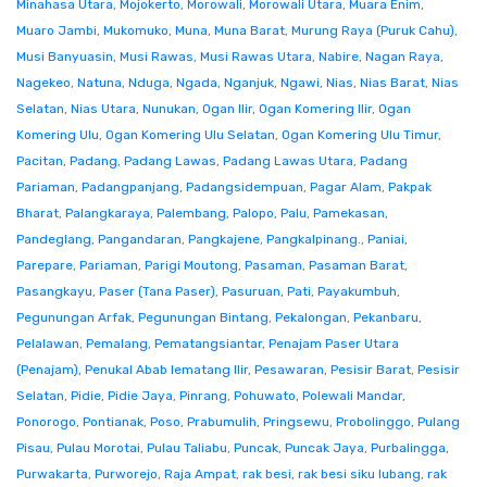
Minahasa Utara
,
Mojokerto
,
Morowali
,
Morowali Utara
,
Muara Enim
,
Muaro Jambi
,
Mukomuko
,
Muna
,
Muna Barat
,
Murung Raya (Puruk Cahu)
,
Musi Banyuasin
,
Musi Rawas
,
Musi Rawas Utara
,
Nabire
,
Nagan Raya
,
Nagekeo
,
Natuna
,
Nduga
,
Ngada
,
Nganjuk
,
Ngawi
,
Nias
,
Nias Barat
,
Nias
Selatan
,
Nias Utara
,
Nunukan
,
Ogan Ilir
,
Ogan Komering Ilir
,
Ogan
Komering Ulu
,
Ogan Komering Ulu Selatan
,
Ogan Komering Ulu Timur
,
Pacitan
,
Padang
,
Padang Lawas
,
Padang Lawas Utara
,
Padang
Pariaman
,
Padangpanjang
,
Padangsidempuan
,
Pagar Alam
,
Pakpak
Bharat
,
Palangkaraya
,
Palembang
,
Palopo
,
Palu
,
Pamekasan
,
Pandeglang
,
Pangandaran
,
Pangkajene
,
Pangkalpinang.
,
Paniai
,
Parepare
,
Pariaman
,
Parigi Moutong
,
Pasaman
,
Pasaman Barat
,
Pasangkayu
,
Paser (Tana Paser)
,
Pasuruan
,
Pati
,
Payakumbuh
,
Pegunungan Arfak
,
Pegunungan Bintang
,
Pekalongan
,
Pekanbaru
,
Pelalawan
,
Pemalang
,
Pematangsiantar
,
Penajam Paser Utara
(Penajam)
,
Penukal Abab lematang Ilir
,
Pesawaran
,
Pesisir Barat
,
Pesisir
Selatan
,
Pidie
,
Pidie Jaya
,
Pinrang
,
Pohuwato
,
Polewali Mandar
,
Ponorogo
,
Pontianak
,
Poso
,
Prabumulih
,
Pringsewu
,
Probolinggo
,
Pulang
Pisau
,
Pulau Morotai
,
Pulau Taliabu
,
Puncak
,
Puncak Jaya
,
Purbalingga
,
Purwakarta
,
Purworejo
,
Raja Ampat
,
rak besi
,
rak besi siku lubang
,
rak