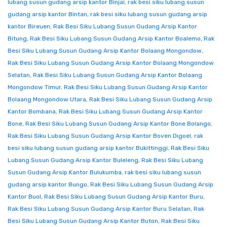
lubang susun gudang arsip kantor Binjai
,
rak besi siku lubang susun
gudang arsip kantor Bintan
,
rak besi siku lubang susun gudang arsip
kantor Bireuen
,
Rak Besi Siku Lubang Susun Gudang Arsip Kantor
Bitung
,
Rak Besi Siku Lubang Susun Gudang Arsip Kantor Boalemo
,
Rak
Besi Siku Lubang Susun Gudang Arsip Kantor Bolaang Mongondow
,
Rak Besi Siku Lubang Susun Gudang Arsip Kantor Bolaang Mongondow
Selatan
,
Rak Besi Siku Lubang Susun Gudang Arsip Kantor Bolaang
Mongondow Timur
,
Rak Besi Siku Lubang Susun Gudang Arsip Kantor
Bolaang Mongondow Utara
,
Rak Besi Siku Lubang Susun Gudang Arsip
Kantor Bombana
,
Rak Besi Siku Lubang Susun Gudang Arsip Kantor
Bone
,
Rak Besi Siku Lubang Susun Gudang Arsip Kantor Bone Bolango
,
Rak Besi Siku Lubang Susun Gudang Arsip Kantor Boven Digoel
,
rak
besi siku lubang susun gudang arsip kantor Bukittinggi
,
Rak Besi Siku
Lubang Susun Gudang Arsip Kantor Buleleng
,
Rak Besi Siku Lubang
Susun Gudang Arsip Kantor Bulukumba
,
rak besi siku lubang susun
gudang arsip kantor Bungo
,
Rak Besi Siku Lubang Susun Gudang Arsip
Kantor Buol
,
Rak Besi Siku Lubang Susun Gudang Arsip Kantor Buru
,
Rak Besi Siku Lubang Susun Gudang Arsip Kantor Buru Selatan
,
Rak
Besi Siku Lubang Susun Gudang Arsip Kantor Buton
,
Rak Besi Siku