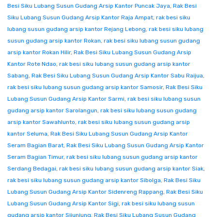
Besi Siku Lubang Susun Gudang Arsip Kantor Puncak Jaya
,
Rak Besi
Siku Lubang Susun Gudang Arsip Kantor Raja Ampat
,
rak besi siku
lubang susun gudang arsip kantor Rejang Lebong
,
rak besi siku lubang
susun gudang arsip kantor Rokan
,
rak besi siku lubang susun gudang
arsip kantor Rokan Hilir
,
Rak Besi Siku Lubang Susun Gudang Arsip
Kantor Rote Ndao
,
rak besi siku lubang susun gudang arsip kantor
Sabang
,
Rak Besi Siku Lubang Susun Gudang Arsip Kantor Sabu Raijua
,
rak besi siku lubang susun gudang arsip kantor Samosir
,
Rak Besi Siku
Lubang Susun Gudang Arsip Kantor Sarmi
,
rak besi siku lubang susun
gudang arsip kantor Sarolangun
,
rak besi siku lubang susun gudang
arsip kantor Sawahlunto
,
rak besi siku lubang susun gudang arsip
kantor Seluma
,
Rak Besi Siku Lubang Susun Gudang Arsip Kantor
Seram Bagian Barat
,
Rak Besi Siku Lubang Susun Gudang Arsip Kantor
Seram Bagian Timur
,
rak besi siku lubang susun gudang arsip kantor
Serdang Bedagai
,
rak besi siku lubang susun gudang arsip kantor Siak
,
rak besi siku lubang susun gudang arsip kantor Sibolga
,
Rak Besi Siku
Lubang Susun Gudang Arsip Kantor Sidenreng Rappang
,
Rak Besi Siku
Lubang Susun Gudang Arsip Kantor Sigi
,
rak besi siku lubang susun
gudang arsip kantor Sijunjung
,
Rak Besi Siku Lubang Susun Gudang