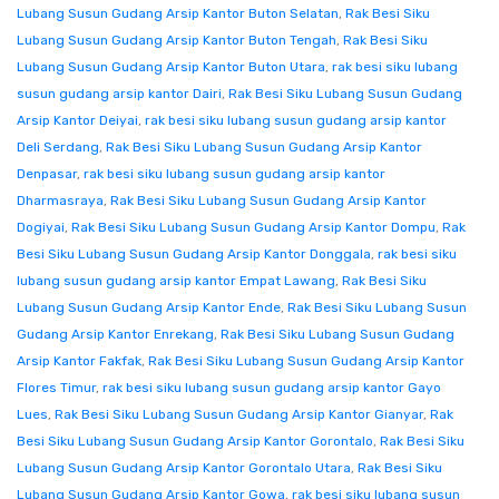
Lubang Susun Gudang Arsip Kantor Buton Selatan
,
Rak Besi Siku
Lubang Susun Gudang Arsip Kantor Buton Tengah
,
Rak Besi Siku
Lubang Susun Gudang Arsip Kantor Buton Utara
,
rak besi siku lubang
susun gudang arsip kantor Dairi
,
Rak Besi Siku Lubang Susun Gudang
Arsip Kantor Deiyai
,
rak besi siku lubang susun gudang arsip kantor
Deli Serdang
,
Rak Besi Siku Lubang Susun Gudang Arsip Kantor
Denpasar
,
rak besi siku lubang susun gudang arsip kantor
Dharmasraya
,
Rak Besi Siku Lubang Susun Gudang Arsip Kantor
Dogiyai
,
Rak Besi Siku Lubang Susun Gudang Arsip Kantor Dompu
,
Rak
Besi Siku Lubang Susun Gudang Arsip Kantor Donggala
,
rak besi siku
lubang susun gudang arsip kantor Empat Lawang
,
Rak Besi Siku
Lubang Susun Gudang Arsip Kantor Ende
,
Rak Besi Siku Lubang Susun
Gudang Arsip Kantor Enrekang
,
Rak Besi Siku Lubang Susun Gudang
Arsip Kantor Fakfak
,
Rak Besi Siku Lubang Susun Gudang Arsip Kantor
Flores Timur
,
rak besi siku lubang susun gudang arsip kantor Gayo
Lues
,
Rak Besi Siku Lubang Susun Gudang Arsip Kantor Gianyar
,
Rak
Besi Siku Lubang Susun Gudang Arsip Kantor Gorontalo
,
Rak Besi Siku
Lubang Susun Gudang Arsip Kantor Gorontalo Utara
,
Rak Besi Siku
Lubang Susun Gudang Arsip Kantor Gowa
,
rak besi siku lubang susun