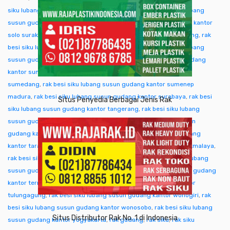
siku lubang susun gudang kantor singkawang
,
rak besi siku lubang
susun gudang kantor sofifi
,
rak besi siku lubang susun gudang kantor
solo surakarta
,
rak besi siku lubang susun gudang kantor sorong
,
rak
besi siku lubang susun gudang kantor subang
,
rak besi siku lubang
susun gudang kantor sukabumi
,
rak besi siku lubang susun gudang
kantor sumba ntt
,
rak besi siku lubang susun gudang kantor
sumedang
,
rak besi siku lubang susun gudang kantor sumenep
madura
,
rak besi siku lubang susun gudang kantor surabaya
,
rak besi
Situs Penyedia Berbagai Jenis Rak
siku lubang susun gudang kantor tangerang
,
rak besi siku lubang
susun gudang kantor tangjung selor
,
rak besi siku lubang susun
gudang kantor tanjungpinang
,
rak besi siku lubang susun gudang
kantor tarakan
,
rak besi siku lubang susun gudang kantor tasikmalaya
,
rak besi siku lubang susun gudang kantor tegal
,
rak besi siku lubang
susun gudang kantor temanggung
,
rak besi siku lubang susun gudang
kantor ternate tidore
,
rak besi siku lubang susun gudang kantor
tulungagung
,
rak besi siku lubang susun gudang kantor wonogiri
,
rak
besi siku lubang susun gudang kantor wonosobo
,
rak besi siku lubang
Situs Distributor Rak No. 1 di Indonesia
susun gudang kantor yogyakarta
,
rak gudang
,
rak siku
,
rak siku