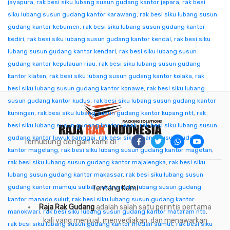
jayapura
,
rak besi siku lubang susun gudang kantor jepara
,
rak besi
siku lubang susun gudang kantor karawang
,
rak besi siku lubang susun
gudang kantor kebumen
,
rak besi siku lubang susun gudang kantor
kediri
,
rak besi siku lubang susun gudang kantor kendal
,
rak besi siku
lubang susun gudang kantor kendari
,
rak besi siku lubang susun
gudang kantor kepulauan riau
,
rak besi siku lubang susun gudang
kantor klaten
,
rak besi siku lubang susun gudang kantor kolaka
,
rak
besi siku lubang susun gudang kantor konawe
,
rak besi siku lubang
susun gudang kantor kudus
,
rak besi siku lubang susun gudang kantor
kuningan
,
rak besi siku lubang susun gudang kantor kupang ntt
,
rak
besi siku lubang susun gudang kantor lebak
,
rak besi siku lubang susun
gudang kantor luwuk banggai
,
rak besi siku lubang susun gudang
Terhubung dengan kami di :
kantor magelang
,
rak besi siku lubang susun gudang kantor magetan
,
rak besi siku lubang susun gudang kantor majalengka
,
rak besi siku
lubang susun gudang kantor makassar
,
rak besi siku lubang susun
gudang kantor mamuju sulbar
,
rak besi siku lubang susun gudang
Tentang Kami
kantor manado sulut
,
rak besi siku lubang susun gudang kantor
Raja Rak Gudang
adalah salah satu perintis pertama
manokwari
,
rak besi siku lubang susun gudang kantor mataram ntb
,
kali yang menjual, menyediakan, dan menawarkan
rak besi siku lubang susun gudang kantor medan sumut
,
rak besi siku