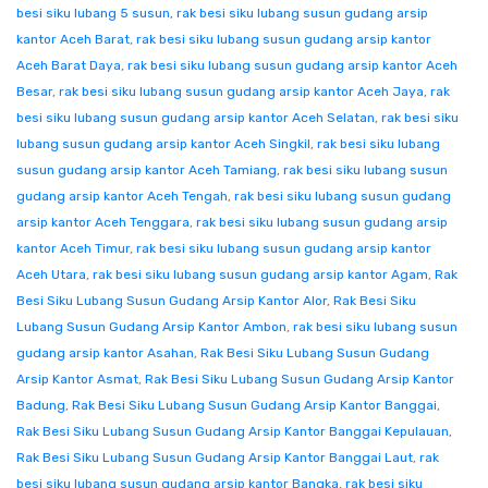
besi siku lubang 5 susun
,
rak besi siku lubang susun gudang arsip
kantor Aceh Barat
,
rak besi siku lubang susun gudang arsip kantor
Aceh Barat Daya
,
rak besi siku lubang susun gudang arsip kantor Aceh
Besar
,
rak besi siku lubang susun gudang arsip kantor Aceh Jaya
,
rak
besi siku lubang susun gudang arsip kantor Aceh Selatan
,
rak besi siku
lubang susun gudang arsip kantor Aceh Singkil
,
rak besi siku lubang
susun gudang arsip kantor Aceh Tamiang
,
rak besi siku lubang susun
gudang arsip kantor Aceh Tengah
,
rak besi siku lubang susun gudang
arsip kantor Aceh Tenggara
,
rak besi siku lubang susun gudang arsip
kantor Aceh Timur
,
rak besi siku lubang susun gudang arsip kantor
Aceh Utara
,
rak besi siku lubang susun gudang arsip kantor Agam
,
Rak
Besi Siku Lubang Susun Gudang Arsip Kantor Alor
,
Rak Besi Siku
Lubang Susun Gudang Arsip Kantor Ambon
,
rak besi siku lubang susun
gudang arsip kantor Asahan
,
Rak Besi Siku Lubang Susun Gudang
Arsip Kantor Asmat
,
Rak Besi Siku Lubang Susun Gudang Arsip Kantor
Badung
,
Rak Besi Siku Lubang Susun Gudang Arsip Kantor Banggai
,
Rak Besi Siku Lubang Susun Gudang Arsip Kantor Banggai Kepulauan
,
Rak Besi Siku Lubang Susun Gudang Arsip Kantor Banggai Laut
,
rak
besi siku lubang susun gudang arsip kantor Bangka
,
rak besi siku