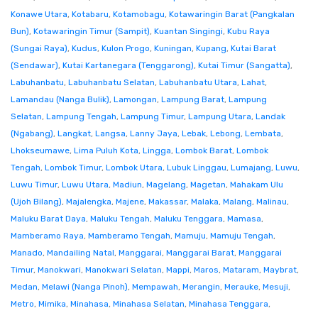
Konawe Utara
,
Kotabaru
,
Kotamobagu
,
Kotawaringin Barat (Pangkalan
Bun)
,
Kotawaringin Timur (Sampit)
,
Kuantan Singingi
,
Kubu Raya
(Sungai Raya)
,
Kudus
,
Kulon Progo
,
Kuningan
,
Kupang
,
Kutai Barat
(Sendawar)
,
Kutai Kartanegara (Tenggarong)
,
Kutai Timur (Sangatta)
,
Labuhanbatu
,
Labuhanbatu Selatan
,
Labuhanbatu Utara
,
Lahat
,
Lamandau (Nanga Bulik)
,
Lamongan
,
Lampung Barat
,
Lampung
Selatan
,
Lampung Tengah
,
Lampung Timur
,
Lampung Utara
,
Landak
(Ngabang)
,
Langkat
,
Langsa
,
Lanny Jaya
,
Lebak
,
Lebong
,
Lembata
,
Lhokseumawe
,
Lima Puluh Kota
,
Lingga
,
Lombok Barat
,
Lombok
Tengah
,
Lombok Timur
,
Lombok Utara
,
Lubuk Linggau
,
Lumajang
,
Luwu
,
Luwu Timur
,
Luwu Utara
,
Madiun
,
Magelang
,
Magetan
,
Mahakam Ulu
(Ujoh Bilang)
,
Majalengka
,
Majene
,
Makassar
,
Malaka
,
Malang
,
Malinau
,
Maluku Barat Daya
,
Maluku Tengah
,
Maluku Tenggara
,
Mamasa
,
Mamberamo Raya
,
Mamberamo Tengah
,
Mamuju
,
Mamuju Tengah
,
Manado
,
Mandailing Natal
,
Manggarai
,
Manggarai Barat
,
Manggarai
Timur
,
Manokwari
,
Manokwari Selatan
,
Mappi
,
Maros
,
Mataram
,
Maybrat
,
Medan
,
Melawi (Nanga Pinoh)
,
Mempawah
,
Merangin
,
Merauke
,
Mesuji
,
Metro
,
Mimika
,
Minahasa
,
Minahasa Selatan
,
Minahasa Tenggara
,