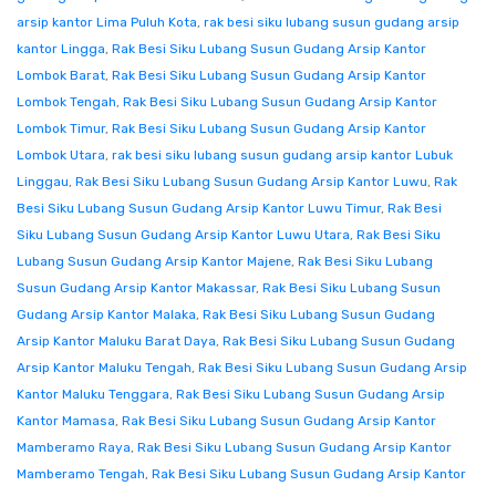
arsip kantor Lima Puluh Kota
,
rak besi siku lubang susun gudang arsip
kantor Lingga
,
Rak Besi Siku Lubang Susun Gudang Arsip Kantor
Lombok Barat
,
Rak Besi Siku Lubang Susun Gudang Arsip Kantor
Lombok Tengah
,
Rak Besi Siku Lubang Susun Gudang Arsip Kantor
Lombok Timur
,
Rak Besi Siku Lubang Susun Gudang Arsip Kantor
Lombok Utara
,
rak besi siku lubang susun gudang arsip kantor Lubuk
Linggau
,
Rak Besi Siku Lubang Susun Gudang Arsip Kantor Luwu
,
Rak
Besi Siku Lubang Susun Gudang Arsip Kantor Luwu Timur
,
Rak Besi
Siku Lubang Susun Gudang Arsip Kantor Luwu Utara
,
Rak Besi Siku
Lubang Susun Gudang Arsip Kantor Majene
,
Rak Besi Siku Lubang
Susun Gudang Arsip Kantor Makassar
,
Rak Besi Siku Lubang Susun
Gudang Arsip Kantor Malaka
,
Rak Besi Siku Lubang Susun Gudang
Arsip Kantor Maluku Barat Daya
,
Rak Besi Siku Lubang Susun Gudang
Arsip Kantor Maluku Tengah
,
Rak Besi Siku Lubang Susun Gudang Arsip
Kantor Maluku Tenggara
,
Rak Besi Siku Lubang Susun Gudang Arsip
Kantor Mamasa
,
Rak Besi Siku Lubang Susun Gudang Arsip Kantor
Mamberamo Raya
,
Rak Besi Siku Lubang Susun Gudang Arsip Kantor
Mamberamo Tengah
,
Rak Besi Siku Lubang Susun Gudang Arsip Kantor