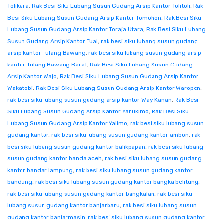
Tolikara
,
Rak Besi Siku Lubang Susun Gudang Arsip Kantor Tolitoli
,
Rak
Besi Siku Lubang Susun Gudang Arsip Kantor Tomohon
,
Rak Besi Siku
Lubang Susun Gudang Arsip Kantor Toraja Utara
,
Rak Besi Siku Lubang
Susun Gudang Arsip Kantor Tual
,
rak besi siku lubang susun gudang
arsip kantor Tulang Bawang
,
rak besi siku lubang susun gudang arsip
kantor Tulang Bawang Barat
,
Rak Besi Siku Lubang Susun Gudang
Arsip Kantor Wajo
,
Rak Besi Siku Lubang Susun Gudang Arsip Kantor
Wakatobi
,
Rak Besi Siku Lubang Susun Gudang Arsip Kantor Waropen
,
rak besi siku lubang susun gudang arsip kantor Way Kanan
,
Rak Besi
Siku Lubang Susun Gudang Arsip Kantor Yahukimo
,
Rak Besi Siku
Lubang Susun Gudang Arsip Kantor Yalimo
,
rak besi siku lubang susun
gudang kantor
,
rak besi siku lubang susun gudang kantor ambon
,
rak
besi siku lubang susun gudang kantor balikpapan
,
rak besi siku lubang
susun gudang kantor banda aceh
,
rak besi siku lubang susun gudang
kantor bandar lampung
,
rak besi siku lubang susun gudang kantor
bandung
,
rak besi siku lubang susun gudang kantor bangka belitung
,
rak besi siku lubang susun gudang kantor bangkalan
,
rak besi siku
lubang susun gudang kantor banjarbaru
,
rak besi siku lubang susun
gudang kantor banjarmasin
,
rak besi siku lubang susun gudang kantor