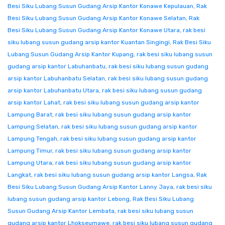
Besi Siku Lubang Susun Gudang Arsip Kantor Konawe Kepulauan
,
Rak
Besi Siku Lubang Susun Gudang Arsip Kantor Konawe Selatan
,
Rak
Besi Siku Lubang Susun Gudang Arsip Kantor Konawe Utara
,
rak besi
siku lubang susun gudang arsip kantor Kuantan Singingi
,
Rak Besi Siku
Lubang Susun Gudang Arsip Kantor Kupang
,
rak besi siku lubang susun
gudang arsip kantor Labuhanbatu
,
rak besi siku lubang susun gudang
arsip kantor Labuhanbatu Selatan
,
rak besi siku lubang susun gudang
arsip kantor Labuhanbatu Utara
,
rak besi siku lubang susun gudang
arsip kantor Lahat
,
rak besi siku lubang susun gudang arsip kantor
Lampung Barat
,
rak besi siku lubang susun gudang arsip kantor
Lampung Selatan
,
rak besi siku lubang susun gudang arsip kantor
Lampung Tengah
,
rak besi siku lubang susun gudang arsip kantor
Lampung Timur
,
rak besi siku lubang susun gudang arsip kantor
Lampung Utara
,
rak besi siku lubang susun gudang arsip kantor
Langkat
,
rak besi siku lubang susun gudang arsip kantor Langsa
,
Rak
Besi Siku Lubang Susun Gudang Arsip Kantor Lanny Jaya
,
rak besi siku
lubang susun gudang arsip kantor Lebong
,
Rak Besi Siku Lubang
Susun Gudang Arsip Kantor Lembata
,
rak besi siku lubang susun
gudang arsip kantor Lhokseumawe
,
rak besi siku lubang susun gudang