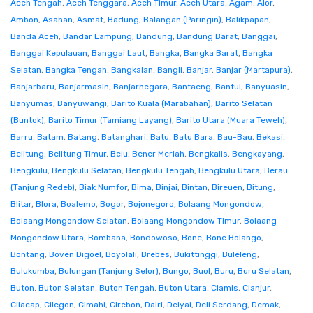
Aceh Tengah
,
Aceh Tenggara
,
Aceh Timur
,
Aceh Utara
,
Agam
,
Alor
,
Ambon
,
Asahan
,
Asmat
,
Badung
,
Balangan (Paringin)
,
Balikpapan
,
Banda Aceh
,
Bandar Lampung
,
Bandung
,
Bandung Barat
,
Banggai
,
Banggai Kepulauan
,
Banggai Laut
,
Bangka
,
Bangka Barat
,
Bangka
Selatan
,
Bangka Tengah
,
Bangkalan
,
Bangli
,
Banjar
,
Banjar (Martapura)
,
Banjarbaru
,
Banjarmasin
,
Banjarnegara
,
Bantaeng
,
Bantul
,
Banyuasin
,
Banyumas
,
Banyuwangi
,
Barito Kuala (Marabahan)
,
Barito Selatan
(Buntok)
,
Barito Timur (Tamiang Layang)
,
Barito Utara (Muara Teweh)
,
Barru
,
Batam
,
Batang
,
Batanghari
,
Batu
,
Batu Bara
,
Bau-Bau
,
Bekasi
,
Belitung
,
Belitung Timur
,
Belu
,
Bener Meriah
,
Bengkalis
,
Bengkayang
,
Bengkulu
,
Bengkulu Selatan
,
Bengkulu Tengah
,
Bengkulu Utara
,
Berau
(Tanjung Redeb)
,
Biak Numfor
,
Bima
,
Binjai
,
Bintan
,
Bireuen
,
Bitung
,
Blitar
,
Blora
,
Boalemo
,
Bogor
,
Bojonegoro
,
Bolaang Mongondow
,
Bolaang Mongondow Selatan
,
Bolaang Mongondow Timur
,
Bolaang
Mongondow Utara
,
Bombana
,
Bondowoso
,
Bone
,
Bone Bolango
,
Bontang
,
Boven Digoel
,
Boyolali
,
Brebes
,
Bukittinggi
,
Buleleng
,
Bulukumba
,
Bulungan (Tanjung Selor)
,
Bungo
,
Buol
,
Buru
,
Buru Selatan
,
Buton
,
Buton Selatan
,
Buton Tengah
,
Buton Utara
,
Ciamis
,
Cianjur
,
Cilacap
,
Cilegon
,
Cimahi
,
Cirebon
,
Dairi
,
Deiyai
,
Deli Serdang
,
Demak
,