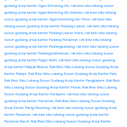
gudang arsip kantor Ogan Komering Ulu
,
rak besi siku lubang susun
gudang arsip kantor Ogan Komering Ulu Selatan
,
rak besi siku lubang
susun gudang arsip kantor Ogan Komering Ulu Timur
,
rak besi siku
lubang susun gudang arsip kantor Padang Lawas
,
rak besi siku lubang
susun gudang arsip kantor Padang Lawas Utara
,
rak besi siku lubang
susun gudang arsip kantor Padang Pariaman
,
rak besi siku lubang
susun gudang arsip kantor Padangpanjang
,
rak besi siku lubang susun
gudang arsip kantor Padangsidempuan
,
rak besi siku lubang susun
gudang arsip kantor Pagar Alam
,
rak besi siku lubang susun gudang
arsip kantor Pakpak Bharat
,
Rak Besi Siku Lubang Susun Gudang Arsip
Kantor Palopo
,
Rak Besi Siku Lubang Susun Gudang Arsip Kantor Palu
,
Rak Besi Siku Lubang Susun Gudang Arsip Kantor Pangkajene
,
Rak Besi
Siku Lubang Susun Gudang Arsip Kantor Paniai
,
Rak Besi Siku Lubang
Susun Gudang Arsip Kantor Parepare
,
rak besi siku lubang susun
gudang arsip kantor Pariaman
,
Rak Besi Siku Lubang Susun Gudang
Arsip Kantor Parigi Moutong
,
rak besi siku lubang susun gudang arsip
kantor Pasaman
,
rak besi siku lubang susun gudang arsip kantor
Pasaman Barat
,
Rak Besi Siku Lubang Susun Gudang Arsip Kantor