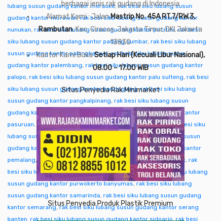
berbagai jenis rak gudang di Indonesia
lubang susun gudang kantor merauke
,
rak besi siku lubang susun
Alamat Kami : Jalan
Mastrip No. 45A RT.7/RW.3,
gudang kantor morowali
,
rak besi siku lubang susun gudang kantor
Rambutan
, Kec. Ciracas, Jakarta Timur, DKI Jakarta
nunukan
,
rak besi siku lubang susun gudang kantor pacitan
,
rak besi
siku lubang susun gudang kantor padang sumbar
13830
,
rak besi siku lubang
susun gudang kantor palangkaraya
,
rak besi siku lubang susun
Kantor Kami Buka
Setiap Hari (Kecuali Libur Nasional),
gudang kantor palembang
,
rak besi siku lubang susun gudang kantor
08.00 – 17.00 WIB
palopo
,
rak besi siku lubang susun gudang kantor palu sulteng
,
rak besi
siku lubang susun gudang kantor pandeglang
,
rak besi siku lubang
Situs Penyedia Rak Minimarket
susun gudang kantor pangkalpinang
,
rak besi siku lubang susun
gudang kantor pare-pare
,
rak besi siku lubang susun gudang kantor
pasuruan
,
rak besi siku lubang susun gudang kantor pati
,
rak besi siku
lubang susun gudang kantor pekalongan
,
rak besi siku lubang susun
gudang kantor pekanbaru
,
rak besi siku lubang susun gudang kantor
pemalang
,
rak besi siku lubang susun gudang kantor pontianak
,
rak
besi siku lubang susun gudang kantor purwakarta
,
rak besi siku lubang
susun gudang kantor purwokerto banyumas
,
rak besi siku lubang
susun gudang kantor samarinda
,
rak besi siku lubang susun gudang
Situs Penyedia Produk Plastik Premium
kantor semarang
,
rak besi siku lubang susun gudang kantor serang
banten
,
rak besi siku lubang susun gudang kantor sidoarjo
,
rak besi