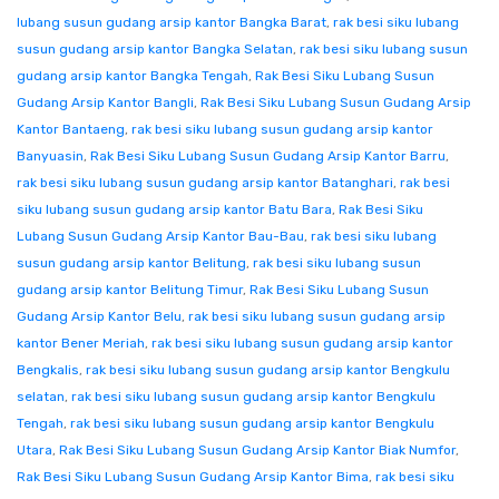
lubang susun gudang arsip kantor Bangka Barat
,
rak besi siku lubang
susun gudang arsip kantor Bangka Selatan
,
rak besi siku lubang susun
gudang arsip kantor Bangka Tengah
,
Rak Besi Siku Lubang Susun
Gudang Arsip Kantor Bangli
,
Rak Besi Siku Lubang Susun Gudang Arsip
Kantor Bantaeng
,
rak besi siku lubang susun gudang arsip kantor
Banyuasin
,
Rak Besi Siku Lubang Susun Gudang Arsip Kantor Barru
,
rak besi siku lubang susun gudang arsip kantor Batanghari
,
rak besi
siku lubang susun gudang arsip kantor Batu Bara
,
Rak Besi Siku
Lubang Susun Gudang Arsip Kantor Bau-Bau
,
rak besi siku lubang
susun gudang arsip kantor Belitung
,
rak besi siku lubang susun
gudang arsip kantor Belitung Timur
,
Rak Besi Siku Lubang Susun
Gudang Arsip Kantor Belu
,
rak besi siku lubang susun gudang arsip
kantor Bener Meriah
,
rak besi siku lubang susun gudang arsip kantor
Bengkalis
,
rak besi siku lubang susun gudang arsip kantor Bengkulu
selatan
,
rak besi siku lubang susun gudang arsip kantor Bengkulu
Tengah
,
rak besi siku lubang susun gudang arsip kantor Bengkulu
Utara
,
Rak Besi Siku Lubang Susun Gudang Arsip Kantor Biak Numfor
,
Rak Besi Siku Lubang Susun Gudang Arsip Kantor Bima
,
rak besi siku