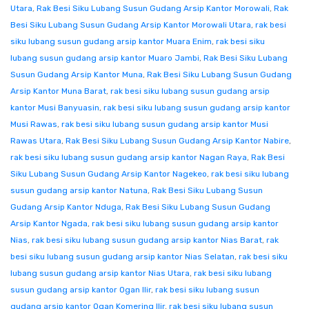
Utara
,
Rak Besi Siku Lubang Susun Gudang Arsip Kantor Morowali
,
Rak
Besi Siku Lubang Susun Gudang Arsip Kantor Morowali Utara
,
rak besi
siku lubang susun gudang arsip kantor Muara Enim
,
rak besi siku
lubang susun gudang arsip kantor Muaro Jambi
,
Rak Besi Siku Lubang
Susun Gudang Arsip Kantor Muna
,
Rak Besi Siku Lubang Susun Gudang
Arsip Kantor Muna Barat
,
rak besi siku lubang susun gudang arsip
kantor Musi Banyuasin
,
rak besi siku lubang susun gudang arsip kantor
Musi Rawas
,
rak besi siku lubang susun gudang arsip kantor Musi
Rawas Utara
,
Rak Besi Siku Lubang Susun Gudang Arsip Kantor Nabire
,
rak besi siku lubang susun gudang arsip kantor Nagan Raya
,
Rak Besi
Siku Lubang Susun Gudang Arsip Kantor Nagekeo
,
rak besi siku lubang
susun gudang arsip kantor Natuna
,
Rak Besi Siku Lubang Susun
Gudang Arsip Kantor Nduga
,
Rak Besi Siku Lubang Susun Gudang
Arsip Kantor Ngada
,
rak besi siku lubang susun gudang arsip kantor
Nias
,
rak besi siku lubang susun gudang arsip kantor Nias Barat
,
rak
besi siku lubang susun gudang arsip kantor Nias Selatan
,
rak besi siku
lubang susun gudang arsip kantor Nias Utara
,
rak besi siku lubang
susun gudang arsip kantor Ogan Ilir
,
rak besi siku lubang susun
gudang arsip kantor Ogan Komering Ilir
,
rak besi siku lubang susun