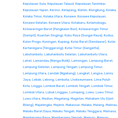
Kepulauan Sula
,
Kepulauan Talaud
,
Kepulauan Tanimbar
,
Kepulauan Yapen
,
Kerinci
,
Ketapang
,
Klaten
,
Klungkung
,
Kolaka
,
Kolaka Timur
,
Kolaka Utara
,
Konawe
,
Konawe Kepulauan
,
Konawe Selatan
,
Konawe Utara
,
Kotabaru
,
Kotamobagu
,
Kotawaringin Barat (Pangkalan Bun)
,
Kotawaringin Timur
(Sampit)
,
Kuantan Singingi
,
Kubu Raya (Sungai Raya)
,
Kudus
,
Kulon Progo
,
Kuningan
,
Kupang
,
Kutai Barat (Sendawar)
,
Kutai
Kartanegara (Tenggarong)
,
Kutai Timur (Sangatta)
,
Labuhanbatu
,
Labuhanbatu Selatan
,
Labuhanbatu Utara
,
Lahat
,
Lamandau (Nanga Bulik)
,
Lamongan
,
Lampung Barat
,
Lampung Selatan
,
Lampung Tengah
,
Lampung Timur
,
Lampung Utara
,
Landak (Ngabang)
,
Langkat
,
Langsa
,
Lanny
Jaya
,
Lebak
,
Lebong
,
Lembata
,
Lhokseumawe
,
Lima Puluh
Kota
,
Lingga
,
Lombok Barat
,
Lombok Tengah
,
Lombok Timur
,
Lombok Utara
,
Lubuk Linggau
,
Lumajang
,
Luwu
,
Luwu Timur
,
Luwu Utara
,
Madiun
,
Magelang
,
Magetan
,
Mahakam Ulu (Ujoh
Bilang)
,
Majalengka
,
Majene
,
Makassar
,
Malaka
,
Malang
,
Malinau
,
Maluku Barat Daya
,
Maluku Tengah
,
Maluku Tenggara
,
Mamasa
,
Mamberamo Raya
,
Mamberamo Tengah
,
Mamuju
,
Mamuju