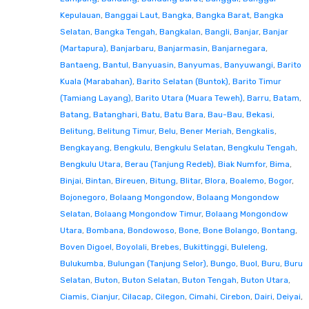
Kepulauan
,
Banggai Laut
,
Bangka
,
Bangka Barat
,
Bangka
Selatan
,
Bangka Tengah
,
Bangkalan
,
Bangli
,
Banjar
,
Banjar
(Martapura)
,
Banjarbaru
,
Banjarmasin
,
Banjarnegara
,
Bantaeng
,
Bantul
,
Banyuasin
,
Banyumas
,
Banyuwangi
,
Barito
Kuala (Marabahan)
,
Barito Selatan (Buntok)
,
Barito Timur
(Tamiang Layang)
,
Barito Utara (Muara Teweh)
,
Barru
,
Batam
,
Batang
,
Batanghari
,
Batu
,
Batu Bara
,
Bau-Bau
,
Bekasi
,
Belitung
,
Belitung Timur
,
Belu
,
Bener Meriah
,
Bengkalis
,
Bengkayang
,
Bengkulu
,
Bengkulu Selatan
,
Bengkulu Tengah
,
Bengkulu Utara
,
Berau (Tanjung Redeb)
,
Biak Numfor
,
Bima
,
Binjai
,
Bintan
,
Bireuen
,
Bitung
,
Blitar
,
Blora
,
Boalemo
,
Bogor
,
Bojonegoro
,
Bolaang Mongondow
,
Bolaang Mongondow
Selatan
,
Bolaang Mongondow Timur
,
Bolaang Mongondow
Utara
,
Bombana
,
Bondowoso
,
Bone
,
Bone Bolango
,
Bontang
,
Boven Digoel
,
Boyolali
,
Brebes
,
Bukittinggi
,
Buleleng
,
Bulukumba
,
Bulungan (Tanjung Selor)
,
Bungo
,
Buol
,
Buru
,
Buru
Selatan
,
Buton
,
Buton Selatan
,
Buton Tengah
,
Buton Utara
,
Ciamis
,
Cianjur
,
Cilacap
,
Cilegon
,
Cimahi
,
Cirebon
,
Dairi
,
Deiyai
,