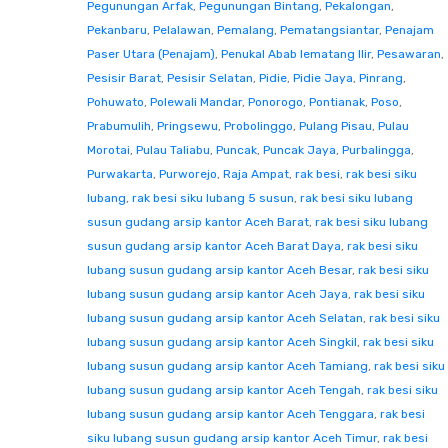
Pegunungan Arfak
,
Pegunungan Bintang
,
Pekalongan
,
Pekanbaru
,
Pelalawan
,
Pemalang
,
Pematangsiantar
,
Penajam
Paser Utara (Penajam)
,
Penukal Abab lematang Ilir
,
Pesawaran
,
Pesisir Barat
,
Pesisir Selatan
,
Pidie
,
Pidie Jaya
,
Pinrang
,
Pohuwato
,
Polewali Mandar
,
Ponorogo
,
Pontianak
,
Poso
,
Prabumulih
,
Pringsewu
,
Probolinggo
,
Pulang Pisau
,
Pulau
Morotai
,
Pulau Taliabu
,
Puncak
,
Puncak Jaya
,
Purbalingga
,
Purwakarta
,
Purworejo
,
Raja Ampat
,
rak besi
,
rak besi siku
lubang
,
rak besi siku lubang 5 susun
,
rak besi siku lubang
susun gudang arsip kantor Aceh Barat
,
rak besi siku lubang
susun gudang arsip kantor Aceh Barat Daya
,
rak besi siku
lubang susun gudang arsip kantor Aceh Besar
,
rak besi siku
lubang susun gudang arsip kantor Aceh Jaya
,
rak besi siku
lubang susun gudang arsip kantor Aceh Selatan
,
rak besi siku
lubang susun gudang arsip kantor Aceh Singkil
,
rak besi siku
lubang susun gudang arsip kantor Aceh Tamiang
,
rak besi siku
lubang susun gudang arsip kantor Aceh Tengah
,
rak besi siku
lubang susun gudang arsip kantor Aceh Tenggara
,
rak besi
siku lubang susun gudang arsip kantor Aceh Timur
,
rak besi