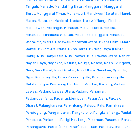
Tengah
,
Manado
,
Mandailing Natal
,
Manggarai
,
Manggarai
Barat
,
Manggarai Timur
,
Manokwari
,
Manokwari Selatan
,
Mappi
,
Maros
,
Mataram
,
Maybrat
,
Medan
,
Melawi (Nanga Pinoh)
,
Mempawah
,
Merangin
,
Merauke
,
Mesuji
,
Metro
,
Mimika
,
Minahasa
,
Minahasa Selatan
,
Minahasa Tenggara
,
Minahasa
Utara
,
Mojokerto
,
Morowali
,
Morowali Utara
,
Muara Enim
,
Muaro
Jambi
,
Mukomuko
,
Muna
,
Muna Barat
,
Murung Raya (Puruk
Cahu)
,
Musi Banyuasin
,
Musi Rawas
,
Musi Rawas Utara
,
Nabire
,
Nagan Raya
,
Nagekeo
,
Natuna
,
Nduga
,
Ngada
,
Nganjuk
,
Ngawi
,
Nias
,
Nias Barat
,
Nias Selatan
,
Nias Utara
,
Nunukan
,
Ogan Ilir
,
Ogan Komering Ilir
,
Ogan Komering Ulu
,
Ogan Komering Ulu
Selatan
,
Ogan Komering Ulu Timur
,
Pacitan
,
Padang
,
Padang
Lawas
,
Padang Lawas Utara
,
Padang Pariaman
,
Padangpanjang
,
Padangsidempuan
,
Pagar Alam
,
Pakpak
Bharat
,
Palangkaraya
,
Palembang
,
Palopo
,
Palu
,
Pamekasan
,
Pandeglang
,
Pangandaran
,
Pangkajene
,
Pangkalpinang.
,
Paniai
,
Parepare
,
Pariaman
,
Parigi Moutong
,
Pasaman
,
Pasaman Barat
,
Pasangkayu
,
Paser (Tana Paser)
,
Pasuruan
,
Pati
,
Payakumbuh
,