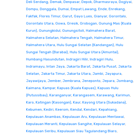
Deli Serdang
,
Demak
,
Denpasar
,
Depok
,
Dharmasraya
,
Dogiyai
,
Dompu
,
Donggala
,
Dumai
,
Empat Lawang
,
Ende
,
Enrekang
,
Fakfak
,
Flores Timur
,
Garut
,
Gayo Lues
,
Gianyar
,
Gorontalo
,
Gorontalo Utara
,
Gowa
,
Gresik
,
Grobogan
,
Gunung Mas (Kuala
Kurun)
,
Gunungkidul
,
Gunungsitoli
,
Halmahera Barat
,
Halmahera Selatan
,
Halmahera Tengah
,
Halmahera Timur
,
Halmahera Utara
,
Hulu Sungai Selatan (Kandangan)
,
Hulu
Sungai Tengah (Barabai)
,
Hulu Sungai Utara (Amuntai)
,
Humbang Hasundutan
,
Indragiri Hilir
,
Indragiri Hulu
,
Indramayu
,
Intan Jaya
,
Jakarta Barat
,
Jakarta Pusat
,
Jakarta
Selatan
,
Jakarta Timur
,
Jakarta Utara
,
Jambi
,
Jayapura
,
Jayawijaya
,
Jember
,
Jembrana
,
Jeneponto
,
Jepara
,
Jombang
,
Kaimana
,
Kampar
,
Kapuas (Kuala Kapuas)
,
Kapuas Hulu
(Putussibau)
,
Karanganyar
,
Karangasem
,
Karawang
,
Karimun
,
Karo
,
Katingan (Kasongan)
,
Kaur
,
Kayong Utara (Sukadana)
,
Kebumen
,
Kediri
,
Keerom
,
Kendal
,
Kendari
,
Kepahiang
,
Kepulauan Anambas
,
Kepulauan Aru
,
Kepulauan Mentawai
,
Kepulauan Meranti
,
Kepulauan Sangihe
,
Kepulauan Selayar
,
Kepulauan Seribu
,
Kepulauan Siau Tagulandang Biaro
,