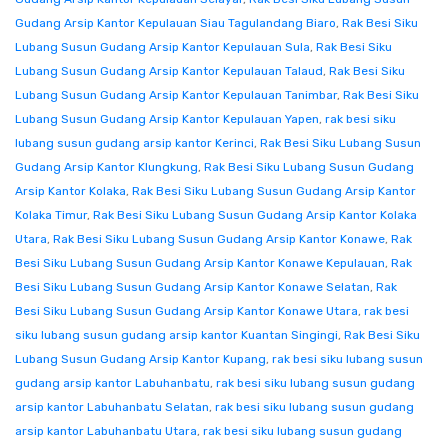
Gudang Arsip Kantor Kepulauan Siau Tagulandang Biaro
,
Rak Besi Siku
Lubang Susun Gudang Arsip Kantor Kepulauan Sula
,
Rak Besi Siku
Lubang Susun Gudang Arsip Kantor Kepulauan Talaud
,
Rak Besi Siku
Lubang Susun Gudang Arsip Kantor Kepulauan Tanimbar
,
Rak Besi Siku
Lubang Susun Gudang Arsip Kantor Kepulauan Yapen
,
rak besi siku
lubang susun gudang arsip kantor Kerinci
,
Rak Besi Siku Lubang Susun
Gudang Arsip Kantor Klungkung
,
Rak Besi Siku Lubang Susun Gudang
Arsip Kantor Kolaka
,
Rak Besi Siku Lubang Susun Gudang Arsip Kantor
Kolaka Timur
,
Rak Besi Siku Lubang Susun Gudang Arsip Kantor Kolaka
Utara
,
Rak Besi Siku Lubang Susun Gudang Arsip Kantor Konawe
,
Rak
Besi Siku Lubang Susun Gudang Arsip Kantor Konawe Kepulauan
,
Rak
Besi Siku Lubang Susun Gudang Arsip Kantor Konawe Selatan
,
Rak
Besi Siku Lubang Susun Gudang Arsip Kantor Konawe Utara
,
rak besi
siku lubang susun gudang arsip kantor Kuantan Singingi
,
Rak Besi Siku
Lubang Susun Gudang Arsip Kantor Kupang
,
rak besi siku lubang susun
gudang arsip kantor Labuhanbatu
,
rak besi siku lubang susun gudang
arsip kantor Labuhanbatu Selatan
,
rak besi siku lubang susun gudang
arsip kantor Labuhanbatu Utara
,
rak besi siku lubang susun gudang