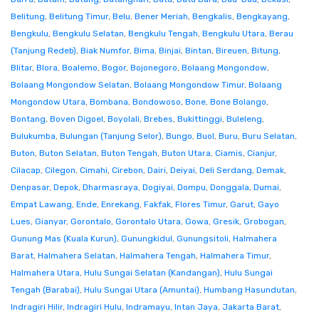
Belitung
,
Belitung Timur
,
Belu
,
Bener Meriah
,
Bengkalis
,
Bengkayang
,
Bengkulu
,
Bengkulu Selatan
,
Bengkulu Tengah
,
Bengkulu Utara
,
Berau
(Tanjung Redeb)
,
Biak Numfor
,
Bima
,
Binjai
,
Bintan
,
Bireuen
,
Bitung
,
Blitar
,
Blora
,
Boalemo
,
Bogor
,
Bojonegoro
,
Bolaang Mongondow
,
Bolaang Mongondow Selatan
,
Bolaang Mongondow Timur
,
Bolaang
Mongondow Utara
,
Bombana
,
Bondowoso
,
Bone
,
Bone Bolango
,
Bontang
,
Boven Digoel
,
Boyolali
,
Brebes
,
Bukittinggi
,
Buleleng
,
Bulukumba
,
Bulungan (Tanjung Selor)
,
Bungo
,
Buol
,
Buru
,
Buru Selatan
,
Buton
,
Buton Selatan
,
Buton Tengah
,
Buton Utara
,
Ciamis
,
Cianjur
,
Cilacap
,
Cilegon
,
Cimahi
,
Cirebon
,
Dairi
,
Deiyai
,
Deli Serdang
,
Demak
,
Denpasar
,
Depok
,
Dharmasraya
,
Dogiyai
,
Dompu
,
Donggala
,
Dumai
,
Empat Lawang
,
Ende
,
Enrekang
,
Fakfak
,
Flores Timur
,
Garut
,
Gayo
Lues
,
Gianyar
,
Gorontalo
,
Gorontalo Utara
,
Gowa
,
Gresik
,
Grobogan
,
Gunung Mas (Kuala Kurun)
,
Gunungkidul
,
Gunungsitoli
,
Halmahera
Barat
,
Halmahera Selatan
,
Halmahera Tengah
,
Halmahera Timur
,
Halmahera Utara
,
Hulu Sungai Selatan (Kandangan)
,
Hulu Sungai
Tengah (Barabai)
,
Hulu Sungai Utara (Amuntai)
,
Humbang Hasundutan
,
Indragiri Hilir
,
Indragiri Hulu
,
Indramayu
,
Intan Jaya
,
Jakarta Barat
,