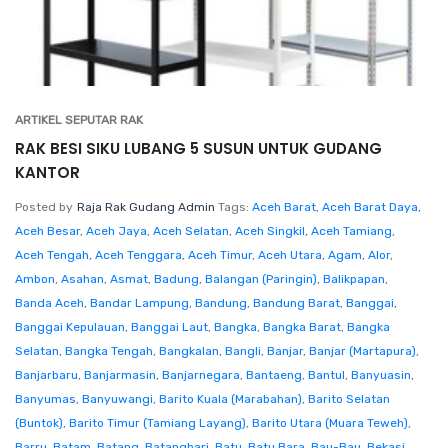
ARTIKEL SEPUTAR RAK
RAK BESI SIKU LUBANG 5 SUSUN UNTUK GUDANG
KANTOR
Posted by
Raja Rak Gudang Admin
Tags:
Aceh Barat
,
Aceh Barat Daya
,
Aceh Besar
,
Aceh Jaya
,
Aceh Selatan
,
Aceh Singkil
,
Aceh Tamiang
,
Aceh Tengah
,
Aceh Tenggara
,
Aceh Timur
,
Aceh Utara
,
Agam
,
Alor
,
Ambon
,
Asahan
,
Asmat
,
Badung
,
Balangan (Paringin)
,
Balikpapan
,
Banda Aceh
,
Bandar Lampung
,
Bandung
,
Bandung Barat
,
Banggai
,
Banggai Kepulauan
,
Banggai Laut
,
Bangka
,
Bangka Barat
,
Bangka
Selatan
,
Bangka Tengah
,
Bangkalan
,
Bangli
,
Banjar
,
Banjar (Martapura)
,
Banjarbaru
,
Banjarmasin
,
Banjarnegara
,
Bantaeng
,
Bantul
,
Banyuasin
,
Banyumas
,
Banyuwangi
,
Barito Kuala (Marabahan)
,
Barito Selatan
(Buntok)
,
Barito Timur (Tamiang Layang)
,
Barito Utara (Muara Teweh)
,
Barru
,
Batam
,
Batang
,
Batanghari
,
Batu
,
Batu Bara
,
Bau-Bau
,
Bekasi
,