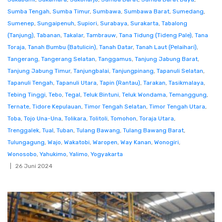
Sumba Tengah
,
Sumba Timur
,
Sumbawa
,
Sumbawa Barat
,
Sumedang
,
Sumenep
,
Sungaipenuh
,
Supiori
,
Surabaya
,
Surakarta
,
Tabalong
(Tanjung)
,
Tabanan
,
Takalar
,
Tambrauw
,
Tana Tidung (Tideng Pale)
,
Tana
Toraja
,
Tanah Bumbu (Batulicin)
,
Tanah Datar
,
Tanah Laut (Pelaihari)
,
Tangerang
,
Tangerang Selatan
,
Tanggamus
,
Tanjung Jabung Barat
,
Tanjung Jabung Timur
,
Tanjungbalai
,
Tanjungpinang
,
Tapanuli Selatan
,
Tapanuli Tengah
,
Tapanuli Utara
,
Tapin (Rantau)
,
Tarakan
,
Tasikmalaya
,
Tebing Tinggi
,
Tebo
,
Tegal
,
Teluk Bintuni
,
Teluk Wondama
,
Temanggung
,
Ternate
,
Tidore Kepulauan
,
Timor Tengah Selatan
,
Timor Tengah Utara
,
Toba
,
Tojo Una-Una
,
Tolikara
,
Tolitoli
,
Tomohon
,
Toraja Utara
,
Trenggalek
,
Tual
,
Tuban
,
Tulang Bawang
,
Tulang Bawang Barat
,
Tulungagung
,
Wajo
,
Wakatobi
,
Waropen
,
Way Kanan
,
Wonogiri
,
Wonosobo
,
Yahukimo
,
Yalimo
,
Yogyakarta
26 Juni 2024