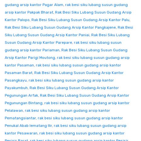
gudang arsip kantor Pagar Alam
,
rak besi siku lubang susun gudang
arsip kantor Pakpak Bharat
,
Rak Besi Siku Lubang Susun Gudang Arsip
Kantor Palopo
,
Rak Besi Siku Lubang Susun Gudang Arsip Kantor Palu
,
Rak Besi Siku Lubang Susun Gudang Arsip Kantor Pangkajene
,
Rak Besi
Siku Lubang Susun Gudang Arsip Kantor Paniai
,
Rak Besi Siku Lubang
Susun Gudang Arsip Kantor Parepare
,
rak besi siku lubang susun
gudang arsip kantor Pariaman
,
Rak Besi Siku Lubang Susun Gudang
Arsip Kantor Parigi Moutong
,
rak besi siku lubang susun gudang arsip
kantor Pasaman
,
rak besi siku lubang susun gudang arsip kantor
Pasaman Barat
,
Rak Besi Siku Lubang Susun Gudang Arsip Kantor
Pasangkayu
,
rak besi siku lubang susun gudang arsip kantor
Payakumbuh
,
Rak Besi Siku Lubang Susun Gudang Arsip Kantor
Pegunungan Arfak
,
Rak Besi Siku Lubang Susun Gudang Arsip Kantor
Pegunungan Bintang
,
rak besi siku lubang susun gudang arsip kantor
Pelalawan
,
rak besi siku lubang susun gudang arsip kantor
Pematangsiantar
,
rak besi siku lubang susun gudang arsip kantor
Penukal Abab lematang Ilir
,
rak besi siku lubang susun gudang arsip
kantor Pesawaran
,
rak besi siku lubang susun gudang arsip kantor
Pesisir Barat
,
rak besi siku lubang susun gudang arsip kantor Pesisir