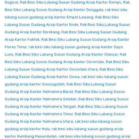
Dogiyai
,
Rak Besi Siku Lubang Susun Gudang Arsip Kantor Dompu
,
Rak
Besi Siku Lubang Susun Gudang Arsip Kantor Donggala
,
rak besi siku
lubang susun gudang arsip kantor Empat Lawang
,
Rak Besi Siku
Lubang Susun Gudang Arsip Kantor Ende
,
Rak Besi Siku Lubang Susun
Gudang Arsip Kantor Enrekang
,
Rak Besi Siku Lubang Susun Gudang
Arsip Kantor Fakfak
,
Rak Besi Siku Lubang Susun Gudang Arsip Kantor
Flores Timur
,
rak besi siku lubang susun gudang arsip kantor Gayo
Lues
,
Rak Besi Siku Lubang Susun Gudang Arsip Kantor Gianyar
,
Rak
Besi Siku Lubang Susun Gudang Arsip Kantor Gorontalo
,
Rak Besi Siku
Lubang Susun Gudang Arsip Kantor Gorontalo Utara
,
Rak Besi Siku
Lubang Susun Gudang Arsip Kantor Gowa
,
rak besi siku lubang susun
gudang arsip kantor Gunungsitoli
,
Rak Besi Siku Lubang Susun
Gudang Arsip Kantor Halmahera Barat
,
Rak Besi Siku Lubang Susun
Gudang Arsip Kantor Halmahera Selatan
,
Rak Besi Siku Lubang Susun
Gudang Arsip Kantor Halmahera Tengah
,
Rak Besi Siku Lubang Susun
Gudang Arsip Kantor Halmahera Timur
,
Rak Besi Siku Lubang Susun
Gudang Arsip Kantor Halmahera Utara
,
rak besi siku lubang susun
gudang arsip kantor Hulu
,
rak besi siku lubang susun gudang arsip
kantor Humbang Hasundutan
,
rak besi siku lubang susun gudang arsip