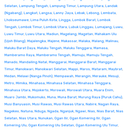
Selatan
,
Lampung Tengah
,
Lampung Timur
,
Lampung Utara
,
Landak
(Ngabang)
,
Langkat
,
Langsa
,
Lanny Jaya
,
Lebak
,
Lebong
,
Lembata
,
Lhokseumawe
,
Lima Puluh Kota
,
Lingga
,
Lombok Barat
,
Lombok
Tengah
,
Lombok Timur
,
Lombok Utara
,
Lubuk Linggau
,
Lumajang
,
Luwu
,
Luwu Timur
,
Luwu Utara
,
Madiun
,
Magelang
,
Magetan
,
Mahakam Ulu
(Ujoh Bilang)
,
Majalengka
,
Majene
,
Makassar
,
Malaka
,
Malang
,
Malinau
,
Maluku Barat Daya
,
Maluku Tengah
,
Maluku Tenggara
,
Mamasa
,
Mamberamo Raya
,
Mamberamo Tengah
,
Mamuju
,
Mamuju Tengah
,
Manado
,
Mandailing Natal
,
Manggarai
,
Manggarai Barat
,
Manggarai
Timur
,
Manokwari
,
Manokwari Selatan
,
Mappi
,
Maros
,
Mataram
,
Maybrat
,
Medan
,
Melawi (Nanga Pinoh)
,
Mempawah
,
Merangin
,
Merauke
,
Mesuji
,
Metro
,
Mimika
,
Minahasa
,
Minahasa Selatan
,
Minahasa Tenggara
,
Minahasa Utara
,
Mojokerto
,
Morowali
,
Morowali Utara
,
Muara Enim
,
Muaro Jambi
,
Mukomuko
,
Muna
,
Muna Barat
,
Murung Raya (Puruk Cahu)
,
Musi Banyuasin
,
Musi Rawas
,
Musi Rawas Utara
,
Nabire
,
Nagan Raya
,
Nagekeo
,
Natuna
,
Nduga
,
Ngada
,
Nganjuk
,
Ngawi
,
Nias
,
Nias Barat
,
Nias
Selatan
,
Nias Utara
,
Nunukan
,
Ogan Ilir
,
Ogan Komering Ilir
,
Ogan
Komering Ulu
,
Ogan Komering Ulu Selatan
,
Ogan Komering Ulu Timur
,