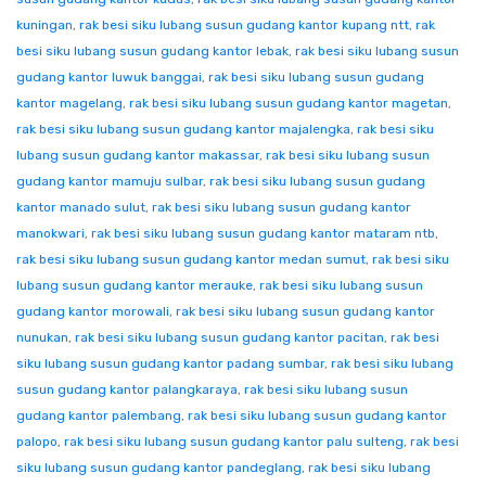
kuningan
,
rak besi siku lubang susun gudang kantor kupang ntt
,
rak
besi siku lubang susun gudang kantor lebak
,
rak besi siku lubang susun
gudang kantor luwuk banggai
,
rak besi siku lubang susun gudang
kantor magelang
,
rak besi siku lubang susun gudang kantor magetan
,
rak besi siku lubang susun gudang kantor majalengka
,
rak besi siku
lubang susun gudang kantor makassar
,
rak besi siku lubang susun
gudang kantor mamuju sulbar
,
rak besi siku lubang susun gudang
kantor manado sulut
,
rak besi siku lubang susun gudang kantor
manokwari
,
rak besi siku lubang susun gudang kantor mataram ntb
,
rak besi siku lubang susun gudang kantor medan sumut
,
rak besi siku
lubang susun gudang kantor merauke
,
rak besi siku lubang susun
gudang kantor morowali
,
rak besi siku lubang susun gudang kantor
nunukan
,
rak besi siku lubang susun gudang kantor pacitan
,
rak besi
siku lubang susun gudang kantor padang sumbar
,
rak besi siku lubang
susun gudang kantor palangkaraya
,
rak besi siku lubang susun
gudang kantor palembang
,
rak besi siku lubang susun gudang kantor
palopo
,
rak besi siku lubang susun gudang kantor palu sulteng
,
rak besi
siku lubang susun gudang kantor pandeglang
,
rak besi siku lubang