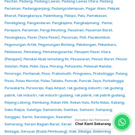
Pacitan
,
Padang
,
Padang Lawas
,
Padang Lawas Utara
,
Padang
Pariaman
,
Padangpanjang
,
Padangsidempuan
,
Pagar Alam
,
Pakpak
Bharat
,
Palangkaraya
,
Palembang
,
Palopo
,
Palu
,
Pamekasan
,
Pandeglang
,
Pangandaran
,
Pangkajene
,
Pangkalpinang.
,
Paniai
,
Parepare
,
Pariaman
,
Parigi Moutong
,
Pasaman
,
Pasaman Barat
,
Pasangkayu
,
Paser (Tana Paser)
,
Pasuruan
,
Pati
,
Payakumbuh
,
Pegunungan Arfak
,
Pegunungan Bintang
,
Pekalongan
,
Pekanbaru
,
Pelalawan
,
Pemalang
,
Pematangsiantar
,
Penajam Paser Utara
(Penajam)
,
Penukal Abab lematang Ilir
,
Pesawaran
,
Pesisir Barat
,
Pesisir
Selatan
,
Pidie
,
Pidie Jaya
,
Pinrang
,
Pohuwato
,
Polewali Mandar
,
Ponorogo
,
Pontianak
,
Poso
,
Prabumulih
,
Pringsewu
,
Probolinggo
,
Pulang
Pisau
,
Pulau Morotai
,
Pulau Taliabu
,
Puncak
,
Puncak Jaya
,
Purbalingga
,
Purwakarta
,
Purworejo
,
Raja Ampat
,
rak gudang industri
,
rak gudang
pabrik
,
rak industri
,
rak industri gudang
,
rak pabrik
,
rak pabrik gudang
,
Rejang Lebong
,
Rembang
,
Rokan Hilir
,
Rokan Hulu
,
Rote Ndao
,
Sabang
,
Sabu Raijua
,
Salatiga
,
Samarinda
,
Sambas
,
Samosir
,
Sampang
,
Sanggau
,
Sarmi
,
Sarolangun
,
Sawahlunto
,
Sekadau
,
Seluma
,
Konsultasi dan Pemesanan
Chat Kami Sekarang
Semarang
,
Seram Bagian Barat
,
Seram Bagian Timur
,
Serang
,
Serdang
Bedagai
,
Seruyan (Kuala Pembuang)
,
Siak
,
Sibolga
,
Sidenreng