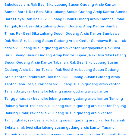
Subulussalam
,
Rak Besi Siku Lubang Susun Gudang Arsip Kantor
Sumba Barat
,
Rak Besi Siku Lubang Susun Gudang Arsip Kantor Sumba
Barat Daya
,
Rak Besi Siku Lubang Susun Gudang Arsip Kantor Sumba
Tengah
,
Rak Besi Siku Lubang Susun Gudang Arsip Kantor Sumba
Timur
,
Rak Besi Siku Lubang Susun Gudang Arsip Kantor Sumbawa
,
Rak Besi Siku Lubang Susun Gudang Arsip Kantor Sumbawa Barat
,
rak
besi siku lubang susun gudang arsip kantor Sungaipenuh
,
Rak Besi
Siku Lubang Susun Gudang Arsip Kantor Supiori
,
Rak Besi Siku Lubang
Susun Gudang Arsip Kantor Tabanan
,
Rak Besi Siku Lubang Susun
Gudang Arsip Kantor Takalar
,
Rak Besi Siku Lubang Susun Gudang
Arsip Kantor Tambrauw
,
Rak Besi Siku Lubang Susun Gudang Arsip
Kantor Tana Toraja
,
rak besi siku lubang susun gudang arsip kantor
Tanah Datar
,
rak besi siku lubang susun gudang arsip kantor
Tanggamus
,
rak besi siku lubang susun gudang arsip kantor Tanjung
Jabung Barat
,
rak besi siku lubang susun gudang arsip kantor Tanjung
Jabung Timur
,
rak besi siku lubang susun gudang arsip kantor
Tanjungbalai
,
rak besi siku lubang susun gudang arsip kantor Tapanuli
Selatan
,
rak besi siku lubang susun gudang arsip kantor Tapanuli
Tengah
,
rak besi siku lubang susun gudang arsip kantor Tapanuli Utara
,