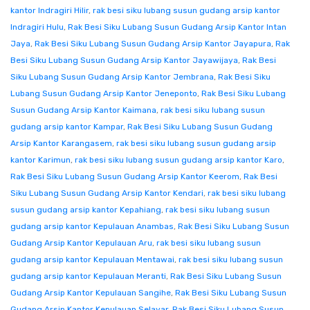
kantor Indragiri Hilir
,
rak besi siku lubang susun gudang arsip kantor
Indragiri Hulu
,
Rak Besi Siku Lubang Susun Gudang Arsip Kantor Intan
Jaya
,
Rak Besi Siku Lubang Susun Gudang Arsip Kantor Jayapura
,
Rak
Besi Siku Lubang Susun Gudang Arsip Kantor Jayawijaya
,
Rak Besi
Siku Lubang Susun Gudang Arsip Kantor Jembrana
,
Rak Besi Siku
Lubang Susun Gudang Arsip Kantor Jeneponto
,
Rak Besi Siku Lubang
Susun Gudang Arsip Kantor Kaimana
,
rak besi siku lubang susun
gudang arsip kantor Kampar
,
Rak Besi Siku Lubang Susun Gudang
Arsip Kantor Karangasem
,
rak besi siku lubang susun gudang arsip
kantor Karimun
,
rak besi siku lubang susun gudang arsip kantor Karo
,
Rak Besi Siku Lubang Susun Gudang Arsip Kantor Keerom
,
Rak Besi
Siku Lubang Susun Gudang Arsip Kantor Kendari
,
rak besi siku lubang
susun gudang arsip kantor Kepahiang
,
rak besi siku lubang susun
gudang arsip kantor Kepulauan Anambas
,
Rak Besi Siku Lubang Susun
Gudang Arsip Kantor Kepulauan Aru
,
rak besi siku lubang susun
gudang arsip kantor Kepulauan Mentawai
,
rak besi siku lubang susun
gudang arsip kantor Kepulauan Meranti
,
Rak Besi Siku Lubang Susun
Gudang Arsip Kantor Kepulauan Sangihe
,
Rak Besi Siku Lubang Susun
Gudang Arsip Kantor Kepulauan Selayar
,
Rak Besi Siku Lubang Susun