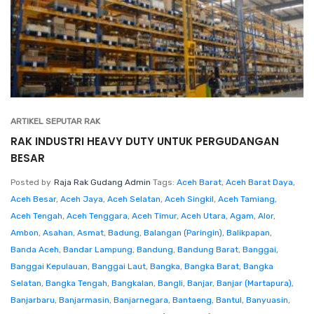
ARTIKEL SEPUTAR RAK
RAK INDUSTRI HEAVY DUTY UNTUK PERGUDANGAN
BESAR
Posted by
Raja Rak Gudang Admin
Tags:
Aceh Barat
,
Aceh Barat Daya
,
Aceh Besar
,
Aceh Jaya
,
Aceh Selatan
,
Aceh Singkil
,
Aceh Tamiang
,
Aceh Tengah
,
Aceh Tenggara
,
Aceh Timur
,
Aceh Utara
,
Agam
,
Alor
,
Ambon
,
Asahan
,
Asmat
,
Badung
,
Balangan (Paringin)
,
Balikpapan
,
Banda Aceh
,
Bandar Lampung
,
Bandung
,
Bandung Barat
,
Banggai
,
Banggai Kepulauan
,
Banggai Laut
,
Bangka
,
Bangka Barat
,
Bangka
Selatan
,
Bangka Tengah
,
Bangkalan
,
Bangli
,
Banjar
,
Banjar (Martapura)
,
Banjarbaru
,
Banjarmasin
,
Banjarnegara
,
Bantaeng
,
Bantul
,
Banyuasin
,