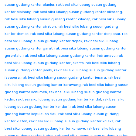
susun gudang kantor cianjur
,
rak besi siku lubang susun gudang
kantor cibinong
,
rak besi siku lubang susun gudang kantor cikarang
,
rak besi siku lubang susun gudang kantor cilacap
,
rak besi siku lubang
susun gudang kantor cirebon
,
rak besi siku lubang susun gudang
kantor demak
,
rak besi siku lubang susun gudang kantor denpasar
,
rak
besi siku lubang susun gudang kantor depok
,
rak besi siku lubang
susun gudang kantor garut
,
rak besi siku lubang susun gudang kantor
gorontalo
,
rak besi siku lubang susun gudang kantor indramayu
,
rak
besi siku lubang susun gudang kantor jakarta
,
rak besi siku lubang
susun gudang kantor jambi
,
rak besi siku lubang susun gudang kantor
jayapura
,
rak besi siku lubang susun gudang kantor jepara
,
rak besi
siku lubang susun gudang kantor karawang
,
rak besi siku lubang susun
gudang kantor kebumen
,
rak besi siku lubang susun gudang kantor
kediri
,
rak besi siku lubang susun gudang kantor kendal
,
rak besi siku
lubang susun gudang kantor kendari
,
rak besi siku lubang susun
gudang kantor kepulauan riau
,
rak besi siku lubang susun gudang
kantor klaten
,
rak besi siku lubang susun gudang kantor kolaka
,
rak
besi siku lubang susun gudang kantor konawe
,
rak besi siku lubang
susun gudang kantor kudus
,
rak besi siku lubang susun gudang kantor