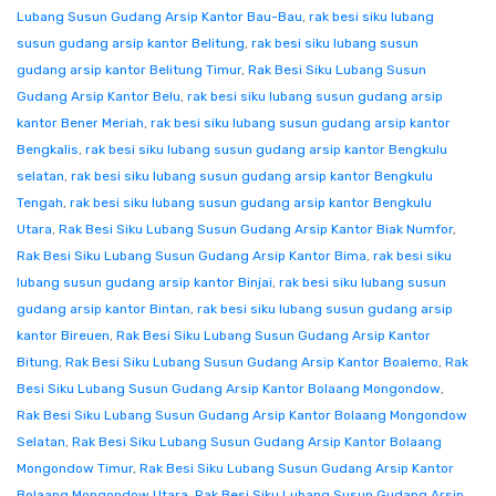
Lubang Susun Gudang Arsip Kantor Bau-Bau
,
rak besi siku lubang
susun gudang arsip kantor Belitung
,
rak besi siku lubang susun
gudang arsip kantor Belitung Timur
,
Rak Besi Siku Lubang Susun
Gudang Arsip Kantor Belu
,
rak besi siku lubang susun gudang arsip
kantor Bener Meriah
,
rak besi siku lubang susun gudang arsip kantor
Bengkalis
,
rak besi siku lubang susun gudang arsip kantor Bengkulu
selatan
,
rak besi siku lubang susun gudang arsip kantor Bengkulu
Tengah
,
rak besi siku lubang susun gudang arsip kantor Bengkulu
Utara
,
Rak Besi Siku Lubang Susun Gudang Arsip Kantor Biak Numfor
,
Rak Besi Siku Lubang Susun Gudang Arsip Kantor Bima
,
rak besi siku
lubang susun gudang arsip kantor Binjai
,
rak besi siku lubang susun
gudang arsip kantor Bintan
,
rak besi siku lubang susun gudang arsip
kantor Bireuen
,
Rak Besi Siku Lubang Susun Gudang Arsip Kantor
Bitung
,
Rak Besi Siku Lubang Susun Gudang Arsip Kantor Boalemo
,
Rak
Besi Siku Lubang Susun Gudang Arsip Kantor Bolaang Mongondow
,
Rak Besi Siku Lubang Susun Gudang Arsip Kantor Bolaang Mongondow
Selatan
,
Rak Besi Siku Lubang Susun Gudang Arsip Kantor Bolaang
Mongondow Timur
,
Rak Besi Siku Lubang Susun Gudang Arsip Kantor
Bolaang Mongondow Utara
,
Rak Besi Siku Lubang Susun Gudang Arsip