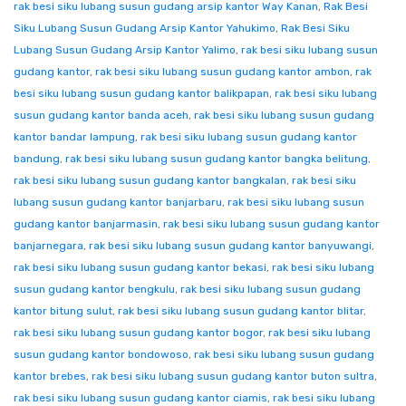
rak besi siku lubang susun gudang arsip kantor Way Kanan
,
Rak Besi
Siku Lubang Susun Gudang Arsip Kantor Yahukimo
,
Rak Besi Siku
Lubang Susun Gudang Arsip Kantor Yalimo
,
rak besi siku lubang susun
gudang kantor
,
rak besi siku lubang susun gudang kantor ambon
,
rak
besi siku lubang susun gudang kantor balikpapan
,
rak besi siku lubang
susun gudang kantor banda aceh
,
rak besi siku lubang susun gudang
kantor bandar lampung
,
rak besi siku lubang susun gudang kantor
bandung
,
rak besi siku lubang susun gudang kantor bangka belitung
,
rak besi siku lubang susun gudang kantor bangkalan
,
rak besi siku
lubang susun gudang kantor banjarbaru
,
rak besi siku lubang susun
gudang kantor banjarmasin
,
rak besi siku lubang susun gudang kantor
banjarnegara
,
rak besi siku lubang susun gudang kantor banyuwangi
,
rak besi siku lubang susun gudang kantor bekasi
,
rak besi siku lubang
susun gudang kantor bengkulu
,
rak besi siku lubang susun gudang
kantor bitung sulut
,
rak besi siku lubang susun gudang kantor blitar
,
rak besi siku lubang susun gudang kantor bogor
,
rak besi siku lubang
susun gudang kantor bondowoso
,
rak besi siku lubang susun gudang
kantor brebes
,
rak besi siku lubang susun gudang kantor buton sultra
,
rak besi siku lubang susun gudang kantor ciamis
,
rak besi siku lubang