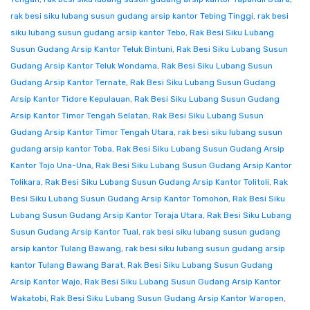
rak besi siku lubang susun gudang arsip kantor Tebing Tinggi
,
rak besi
siku lubang susun gudang arsip kantor Tebo
,
Rak Besi Siku Lubang
Susun Gudang Arsip Kantor Teluk Bintuni
,
Rak Besi Siku Lubang Susun
Gudang Arsip Kantor Teluk Wondama
,
Rak Besi Siku Lubang Susun
Gudang Arsip Kantor Ternate
,
Rak Besi Siku Lubang Susun Gudang
Arsip Kantor Tidore Kepulauan
,
Rak Besi Siku Lubang Susun Gudang
Arsip Kantor Timor Tengah Selatan
,
Rak Besi Siku Lubang Susun
Gudang Arsip Kantor Timor Tengah Utara
,
rak besi siku lubang susun
gudang arsip kantor Toba
,
Rak Besi Siku Lubang Susun Gudang Arsip
Kantor Tojo Una-Una
,
Rak Besi Siku Lubang Susun Gudang Arsip Kantor
Tolikara
,
Rak Besi Siku Lubang Susun Gudang Arsip Kantor Tolitoli
,
Rak
Besi Siku Lubang Susun Gudang Arsip Kantor Tomohon
,
Rak Besi Siku
Lubang Susun Gudang Arsip Kantor Toraja Utara
,
Rak Besi Siku Lubang
Susun Gudang Arsip Kantor Tual
,
rak besi siku lubang susun gudang
arsip kantor Tulang Bawang
,
rak besi siku lubang susun gudang arsip
kantor Tulang Bawang Barat
,
Rak Besi Siku Lubang Susun Gudang
Arsip Kantor Wajo
,
Rak Besi Siku Lubang Susun Gudang Arsip Kantor
Wakatobi
,
Rak Besi Siku Lubang Susun Gudang Arsip Kantor Waropen
,