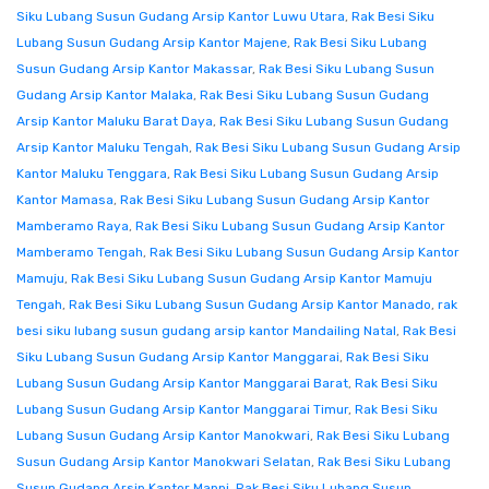
Siku Lubang Susun Gudang Arsip Kantor Luwu Utara
,
Rak Besi Siku
Lubang Susun Gudang Arsip Kantor Majene
,
Rak Besi Siku Lubang
Susun Gudang Arsip Kantor Makassar
,
Rak Besi Siku Lubang Susun
Gudang Arsip Kantor Malaka
,
Rak Besi Siku Lubang Susun Gudang
Arsip Kantor Maluku Barat Daya
,
Rak Besi Siku Lubang Susun Gudang
Arsip Kantor Maluku Tengah
,
Rak Besi Siku Lubang Susun Gudang Arsip
Kantor Maluku Tenggara
,
Rak Besi Siku Lubang Susun Gudang Arsip
Kantor Mamasa
,
Rak Besi Siku Lubang Susun Gudang Arsip Kantor
Mamberamo Raya
,
Rak Besi Siku Lubang Susun Gudang Arsip Kantor
Mamberamo Tengah
,
Rak Besi Siku Lubang Susun Gudang Arsip Kantor
Mamuju
,
Rak Besi Siku Lubang Susun Gudang Arsip Kantor Mamuju
Tengah
,
Rak Besi Siku Lubang Susun Gudang Arsip Kantor Manado
,
rak
besi siku lubang susun gudang arsip kantor Mandailing Natal
,
Rak Besi
Siku Lubang Susun Gudang Arsip Kantor Manggarai
,
Rak Besi Siku
Lubang Susun Gudang Arsip Kantor Manggarai Barat
,
Rak Besi Siku
Lubang Susun Gudang Arsip Kantor Manggarai Timur
,
Rak Besi Siku
Lubang Susun Gudang Arsip Kantor Manokwari
,
Rak Besi Siku Lubang
Susun Gudang Arsip Kantor Manokwari Selatan
,
Rak Besi Siku Lubang
Susun Gudang Arsip Kantor Mappi
,
Rak Besi Siku Lubang Susun