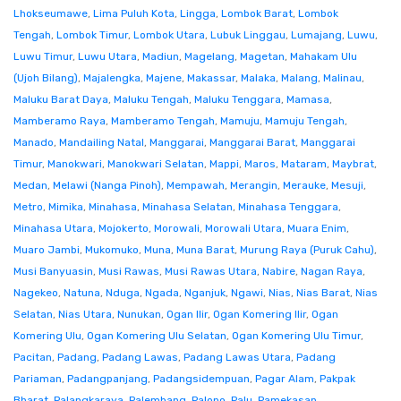
Lhokseumawe
,
Lima Puluh Kota
,
Lingga
,
Lombok Barat
,
Lombok
Tengah
,
Lombok Timur
,
Lombok Utara
,
Lubuk Linggau
,
Lumajang
,
Luwu
,
Luwu Timur
,
Luwu Utara
,
Madiun
,
Magelang
,
Magetan
,
Mahakam Ulu
(Ujoh Bilang)
,
Majalengka
,
Majene
,
Makassar
,
Malaka
,
Malang
,
Malinau
,
Maluku Barat Daya
,
Maluku Tengah
,
Maluku Tenggara
,
Mamasa
,
Mamberamo Raya
,
Mamberamo Tengah
,
Mamuju
,
Mamuju Tengah
,
Manado
,
Mandailing Natal
,
Manggarai
,
Manggarai Barat
,
Manggarai
Timur
,
Manokwari
,
Manokwari Selatan
,
Mappi
,
Maros
,
Mataram
,
Maybrat
,
Medan
,
Melawi (Nanga Pinoh)
,
Mempawah
,
Merangin
,
Merauke
,
Mesuji
,
Metro
,
Mimika
,
Minahasa
,
Minahasa Selatan
,
Minahasa Tenggara
,
Minahasa Utara
,
Mojokerto
,
Morowali
,
Morowali Utara
,
Muara Enim
,
Muaro Jambi
,
Mukomuko
,
Muna
,
Muna Barat
,
Murung Raya (Puruk Cahu)
,
Musi Banyuasin
,
Musi Rawas
,
Musi Rawas Utara
,
Nabire
,
Nagan Raya
,
Nagekeo
,
Natuna
,
Nduga
,
Ngada
,
Nganjuk
,
Ngawi
,
Nias
,
Nias Barat
,
Nias
Selatan
,
Nias Utara
,
Nunukan
,
Ogan Ilir
,
Ogan Komering Ilir
,
Ogan
Komering Ulu
,
Ogan Komering Ulu Selatan
,
Ogan Komering Ulu Timur
,
Pacitan
,
Padang
,
Padang Lawas
,
Padang Lawas Utara
,
Padang
Pariaman
,
Padangpanjang
,
Padangsidempuan
,
Pagar Alam
,
Pakpak
Bharat
,
Palangkaraya
,
Palembang
,
Palopo
,
Palu
,
Pamekasan
,