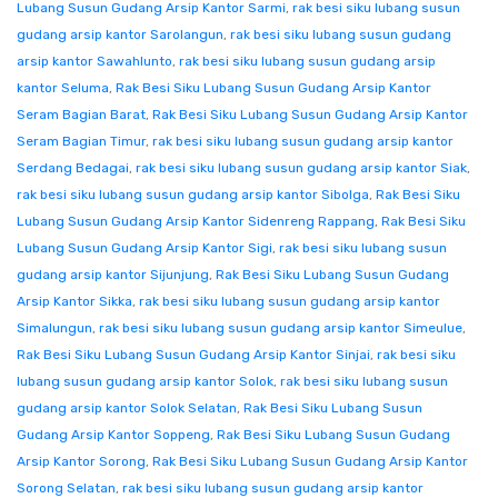
Lubang Susun Gudang Arsip Kantor Sarmi
,
rak besi siku lubang susun
gudang arsip kantor Sarolangun
,
rak besi siku lubang susun gudang
arsip kantor Sawahlunto
,
rak besi siku lubang susun gudang arsip
kantor Seluma
,
Rak Besi Siku Lubang Susun Gudang Arsip Kantor
Seram Bagian Barat
,
Rak Besi Siku Lubang Susun Gudang Arsip Kantor
Seram Bagian Timur
,
rak besi siku lubang susun gudang arsip kantor
Serdang Bedagai
,
rak besi siku lubang susun gudang arsip kantor Siak
,
rak besi siku lubang susun gudang arsip kantor Sibolga
,
Rak Besi Siku
Lubang Susun Gudang Arsip Kantor Sidenreng Rappang
,
Rak Besi Siku
Lubang Susun Gudang Arsip Kantor Sigi
,
rak besi siku lubang susun
gudang arsip kantor Sijunjung
,
Rak Besi Siku Lubang Susun Gudang
Arsip Kantor Sikka
,
rak besi siku lubang susun gudang arsip kantor
Simalungun
,
rak besi siku lubang susun gudang arsip kantor Simeulue
,
Rak Besi Siku Lubang Susun Gudang Arsip Kantor Sinjai
,
rak besi siku
lubang susun gudang arsip kantor Solok
,
rak besi siku lubang susun
gudang arsip kantor Solok Selatan
,
Rak Besi Siku Lubang Susun
Gudang Arsip Kantor Soppeng
,
Rak Besi Siku Lubang Susun Gudang
Arsip Kantor Sorong
,
Rak Besi Siku Lubang Susun Gudang Arsip Kantor
Sorong Selatan
,
rak besi siku lubang susun gudang arsip kantor