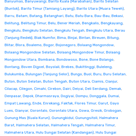
Banyumas
,
Banyuwangi
,
Barito Kuala (Marabahan)
,
Barito Selatan
(Buntok)
,
Barito Timur (Tamiang Layang)
,
Barito Utara (Muara Teweh)
,
Barru
,
Batam
,
Batang
,
Batanghari
,
Batu
,
Batu Bara
,
Bau-Bau
,
Bekasi
,
Belitung
,
Belitung Timur
,
Belu
,
Bener Meriah
,
Bengkalis
,
Bengkayang
,
Bengkulu
,
Bengkulu Selatan
,
Bengkulu Tengah
,
Bengkulu Utara
,
Berau
(Tanjung Redeb)
,
Biak Numfor
,
Bima
,
Binjai
,
Bintan
,
Bireuen
,
Bitung
,
Blitar
,
Blora
,
Boalemo
,
Bogor
,
Bojonegoro
,
Bolaang Mongondow
,
Bolaang Mongondow Selatan
,
Bolaang Mongondow Timur
,
Bolaang
Mongondow Utara
,
Bombana
,
Bondowoso
,
Bone
,
Bone Bolango
,
Bontang
,
Boven Digoel
,
Boyolali
,
Brebes
,
Bukittinggi
,
Buleleng
,
Bulukumba
,
Bulungan (Tanjung Selor)
,
Bungo
,
Buol
,
Buru
,
Buru Selatan
,
Buton
,
Buton Selatan
,
Buton Tengah
,
Buton Utara
,
Ciamis
,
Cianjur
,
Cilacap
,
Cilegon
,
Cimahi
,
Cirebon
,
Dairi
,
Deiyai
,
Deli Serdang
,
Demak
,
Denpasar
,
Depok
,
Dharmasraya
,
Dogiyai
,
Dompu
,
Donggala
,
Dumai
,
Empat Lawang
,
Ende
,
Enrekang
,
Fakfak
,
Flores Timur
,
Garut
,
Gayo
Lues
,
Gianyar
,
Gorontalo
,
Gorontalo Utara
,
Gowa
,
Gresik
,
Grobogan
,
Gunung Mas (Kuala Kurun)
,
Gunungkidul
,
Gunungsitoli
,
Halmahera
Barat
,
Halmahera Selatan
,
Halmahera Tengah
,
Halmahera Timur
,
Halmahera Utara
,
Hulu Sungai Selatan (Kandangan)
,
Hulu Sungai