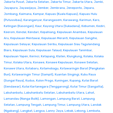
Jakarta Pusat
,
Jakarta Selatan
,
Jakarta Timur
,
Jakarta Utara
,
Jambi
,
Jayapura
,
Jayawijaya
,
Jember
,
Jembrana
,
Jeneponto
,
Jepara
,
Jombang
,
Kaimana
,
Kampar
,
Kapuas (Kuala Kapuas)
,
Kapuas Hulu
(Putussibau)
,
Karanganyar
,
Karangasem
,
Karawang
,
Karimun
,
Karo
,
Katingan (Kasongan)
,
Kaur
,
Kayong Utara (Sukadana)
,
Kebumen
,
Kediri
,
Keerom
,
Kendal
,
Kendari
,
Kepahiang
,
Kepulauan Anambas
,
Kepulauan
Aru
,
Kepulauan Mentawai
,
Kepulauan Meranti
,
Kepulauan Sangihe
,
Kepulauan Selayar
,
Kepulauan Seribu
,
Kepulauan Siau Tagulandang
Biaro
,
Kepulauan Sula
,
Kepulauan Talaud
,
Kepulauan Tanimbar
,
Kepulauan Yapen
,
Kerinci
,
Ketapang
,
Klaten
,
Klungkung
,
Kolaka
,
Kolaka
Timur
,
Kolaka Utara
,
Konawe
,
Konawe Kepulauan
,
Konawe Selatan
,
Konawe Utara
,
Kotabaru
,
Kotamobagu
,
Kotawaringin Barat (Pangkalan
Bun)
,
Kotawaringin Timur (Sampit)
,
Kuantan Singingi
,
Kubu Raya
(Sungai Raya)
,
Kudus
,
Kulon Progo
,
Kuningan
,
Kupang
,
Kutai Barat
(Sendawar)
,
Kutai Kartanegara (Tenggarong)
,
Kutai Timur (Sangatta)
,
Labuhanbatu
,
Labuhanbatu Selatan
,
Labuhanbatu Utara
,
Lahat
,
Lamandau (Nanga Bulik)
,
Lamongan
,
Lampung Barat
,
Lampung
Selatan
,
Lampung Tengah
,
Lampung Timur
,
Lampung Utara
,
Landak
(Ngabang)
,
Langkat
,
Langsa
,
Lanny Jaya
,
Lebak
,
Lebong
,
Lembata
,