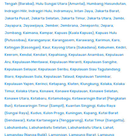
Tengah (Barabai)
,
Hulu Sungai Utara (Amuntai)
,
Humbang Hasundutan
,
Indragiri Hilir
,
Indragiri Hulu
,
Indramayu
,
Intan Jaya
,
Jakarta Barat
,
Jakarta Pusat
,
Jakarta Selatan
,
Jakarta Timur
,
Jakarta Utara
,
Jambi
,
Jayapura
,
Jayawijaya
,
Jember
,
Jembrana
,
Jeneponto
,
Jepara
,
Jombang
,
Kaimana
,
Kampar
,
Kapuas (Kuala Kapuas)
,
Kapuas Hulu
(Putussibau)
,
Karanganyar
,
Karangasem
,
Karawang
,
Karimun
,
Karo
,
Katingan (Kasongan)
,
Kaur
,
Kayong Utara (Sukadana)
,
Kebumen
,
Kediri
,
Keerom
,
Kendal
,
Kendari
,
Kepahiang
,
Kepulauan Anambas
,
Kepulauan
Aru
,
Kepulauan Mentawai
,
Kepulauan Meranti
,
Kepulauan Sangihe
,
Kepulauan Selayar
,
Kepulauan Seribu
,
Kepulauan Siau Tagulandang
Biaro
,
Kepulauan Sula
,
Kepulauan Talaud
,
Kepulauan Tanimbar
,
Kepulauan Yapen
,
Kerinci
,
Ketapang
,
Klaten
,
Klungkung
,
Kolaka
,
Kolaka
Timur
,
Kolaka Utara
,
Konawe
,
Konawe Kepulauan
,
Konawe Selatan
,
Konawe Utara
,
Kotabaru
,
Kotamobagu
,
Kotawaringin Barat (Pangkalan
Bun)
,
Kotawaringin Timur (Sampit)
,
Kuantan Singingi
,
Kubu Raya
(Sungai Raya)
,
Kudus
,
Kulon Progo
,
Kuningan
,
Kupang
,
Kutai Barat
(Sendawar)
,
Kutai Kartanegara (Tenggarong)
,
Kutai Timur (Sangatta)
,
Labuhanbatu
,
Labuhanbatu Selatan
,
Labuhanbatu Utara
,
Lahat
,
Lamandau (Nanga Bulik)
,
Lamongan
,
Lampung Barat
,
Lampung