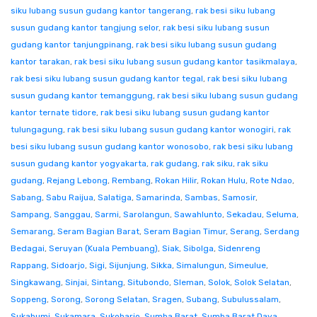
siku lubang susun gudang kantor tangerang
,
rak besi siku lubang
susun gudang kantor tangjung selor
,
rak besi siku lubang susun
gudang kantor tanjungpinang
,
rak besi siku lubang susun gudang
kantor tarakan
,
rak besi siku lubang susun gudang kantor tasikmalaya
,
rak besi siku lubang susun gudang kantor tegal
,
rak besi siku lubang
susun gudang kantor temanggung
,
rak besi siku lubang susun gudang
kantor ternate tidore
,
rak besi siku lubang susun gudang kantor
tulungagung
,
rak besi siku lubang susun gudang kantor wonogiri
,
rak
besi siku lubang susun gudang kantor wonosobo
,
rak besi siku lubang
susun gudang kantor yogyakarta
,
rak gudang
,
rak siku
,
rak siku
gudang
,
Rejang Lebong
,
Rembang
,
Rokan Hilir
,
Rokan Hulu
,
Rote Ndao
,
Sabang
,
Sabu Raijua
,
Salatiga
,
Samarinda
,
Sambas
,
Samosir
,
Sampang
,
Sanggau
,
Sarmi
,
Sarolangun
,
Sawahlunto
,
Sekadau
,
Seluma
,
Semarang
,
Seram Bagian Barat
,
Seram Bagian Timur
,
Serang
,
Serdang
Bedagai
,
Seruyan (Kuala Pembuang)
,
Siak
,
Sibolga
,
Sidenreng
Rappang
,
Sidoarjo
,
Sigi
,
Sijunjung
,
Sikka
,
Simalungun
,
Simeulue
,
Singkawang
,
Sinjai
,
Sintang
,
Situbondo
,
Sleman
,
Solok
,
Solok Selatan
,
Soppeng
,
Sorong
,
Sorong Selatan
,
Sragen
,
Subang
,
Subulussalam
,
Sukabumi
,
Sukamara
,
Sukoharjo
,
Sumba Barat
,
Sumba Barat Daya
,