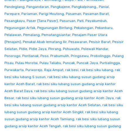
Pandeglang
,
Pangandaran
,
Pangkajene
,
Pangkalpinang.
,
Paniai
,
Parepare
,
Pariaman
,
Parigi Moutong
,
Pasaman
,
Pasaman Barat
,
Pasangkayu
,
Paser (Tana Paser)
,
Pasuruan
,
Pati
,
Payakumbuh
,
Pegunungan Arfak
,
Pegunungan Bintang
,
Pekalongan
,
Pekanbaru
,
Pelalawan
,
Pemalang
,
Pematangsiantar
,
Penajam Paser Utara
(Penajam)
,
Penukal Abab lematang Ilir
,
Pesawaran
,
Pesisir Barat
,
Pesisir
Selatan
,
Pidie
,
Pidie Jaya
,
Pinrang
,
Pohuwato
,
Polewali Mandar
,
Ponorogo
,
Pontianak
,
Poso
,
Prabumulih
,
Pringsewu
,
Probolinggo
,
Pulang
Pisau
,
Pulau Morotai
,
Pulau Taliabu
,
Puncak
,
Puncak Jaya
,
Purbalingga
,
Purwakarta
,
Purworejo
,
Raja Ampat
,
rak besi
,
rak besi siku lubang
,
rak
besi siku lubang 5 susun
,
rak besi siku lubang susun gudang arsip
kantor Aceh Barat
,
rak besi siku lubang susun gudang arsip kantor
Aceh Barat Daya
,
rak besi siku lubang susun gudang arsip kantor Aceh
Besar
,
rak besi siku lubang susun gudang arsip kantor Aceh Jaya
,
rak
besi siku lubang susun gudang arsip kantor Aceh Selatan
,
rak besi siku
lubang susun gudang arsip kantor Aceh Singkil
,
rak besi siku lubang
susun gudang arsip kantor Aceh Tamiang
,
rak besi siku lubang susun
gudang arsip kantor Aceh Tengah
,
rak besi siku lubang susun gudang