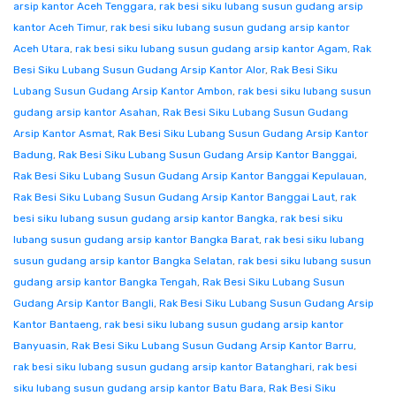
arsip kantor Aceh Tenggara
,
rak besi siku lubang susun gudang arsip
kantor Aceh Timur
,
rak besi siku lubang susun gudang arsip kantor
Aceh Utara
,
rak besi siku lubang susun gudang arsip kantor Agam
,
Rak
Besi Siku Lubang Susun Gudang Arsip Kantor Alor
,
Rak Besi Siku
Lubang Susun Gudang Arsip Kantor Ambon
,
rak besi siku lubang susun
gudang arsip kantor Asahan
,
Rak Besi Siku Lubang Susun Gudang
Arsip Kantor Asmat
,
Rak Besi Siku Lubang Susun Gudang Arsip Kantor
Badung
,
Rak Besi Siku Lubang Susun Gudang Arsip Kantor Banggai
,
Rak Besi Siku Lubang Susun Gudang Arsip Kantor Banggai Kepulauan
,
Rak Besi Siku Lubang Susun Gudang Arsip Kantor Banggai Laut
,
rak
besi siku lubang susun gudang arsip kantor Bangka
,
rak besi siku
lubang susun gudang arsip kantor Bangka Barat
,
rak besi siku lubang
susun gudang arsip kantor Bangka Selatan
,
rak besi siku lubang susun
gudang arsip kantor Bangka Tengah
,
Rak Besi Siku Lubang Susun
Gudang Arsip Kantor Bangli
,
Rak Besi Siku Lubang Susun Gudang Arsip
Kantor Bantaeng
,
rak besi siku lubang susun gudang arsip kantor
Banyuasin
,
Rak Besi Siku Lubang Susun Gudang Arsip Kantor Barru
,
rak besi siku lubang susun gudang arsip kantor Batanghari
,
rak besi
siku lubang susun gudang arsip kantor Batu Bara
,
Rak Besi Siku