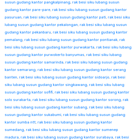
susun gudang kantor pangkalpinang
,
rak besi siku lubang susun
gudang kantor pare-pare
,
rak besi siku lubang susun gudang kantor
pasuruan
,
rak besi siku lubang susun gudang kantor pati
,
rak besi siku
lubang susun gudang kantor pekalongan
,
rak besi siku lubang susun
gudang kantor pekanbaru
,
rak besi siku lubang susun gudang kantor
pemalang
,
rak besi siku lubang susun gudang kantor pontianak
,
rak
besi siku lubang susun gudang kantor purwakarta
,
rak besi siku lubang
susun gudang kantor purwokerto banyumas
,
rak besi siku lubang
susun gudang kantor samarinda
,
rak besi siku lubang susun gudang
kantor semarang
,
rak besi siku lubang susun gudang kantor serang
banten
,
rak besi siku lubang susun gudang kantor sidoarjo
,
rak besi
siku lubang susun gudang kantor singkawang
,
rak besi siku lubang
susun gudang kantor sofifi
,
rak besi siku lubang susun gudang kantor
solo surakarta
,
rak besi siku lubang susun gudang kantor sorong
,
rak
besi siku lubang susun gudang kantor subang
,
rak besi siku lubang
susun gudang kantor sukabumi
,
rak besi siku lubang susun gudang
kantor sumba ntt
,
rak besi siku lubang susun gudang kantor
sumedang
,
rak besi siku lubang susun gudang kantor sumenep
madura
,
rak besi siku lubang susun gudang kantor surabaya
,
rak besi