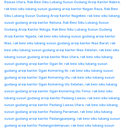
Rawas Utara
,
Rak Besi Siku Lubang Susun Gudang Arsip Kantor Nabire
,
rak besi siku lubang susun gudang arsip kantor Nagan Raya
,
Rak Besi
Siku Lubang Susun Gudang Arsip Kantor Nagekeo
,
rak besi siku lubang
susun gudang arsip kantor Natuna
,
Rak Besi Siku Lubang Susun
Gudang Arsip Kantor Nduga
,
Rak Besi Siku Lubang Susun Gudang
Arsip Kantor Ngada
,
rak besi siku lubang susun gudang arsip kantor
Nias
,
rak besi siku lubang susun gudang arsip kantor Nias Barat
,
rak
besi siku lubang susun gudang arsip kantor Nias Selatan
,
rak besi siku
lubang susun gudang arsip kantor Nias Utara
,
rak besi siku lubang
susun gudang arsip kantor Ogan Ilir
,
rak besi siku lubang susun
gudang arsip kantor Ogan Komering Ilir
,
rak besi siku lubang susun
gudang arsip kantor Ogan Komering Ulu
,
rak besi siku lubang susun
gudang arsip kantor Ogan Komering Ulu Selatan
,
rak besi siku lubang
susun gudang arsip kantor Ogan Komering Ulu Timur
,
rak besi siku
lubang susun gudang arsip kantor Padang Lawas
,
rak besi siku lubang
susun gudang arsip kantor Padang Lawas Utara
,
rak besi siku lubang
susun gudang arsip kantor Padang Pariaman
,
rak besi siku lubang
susun gudang arsip kantor Padangpanjang
,
rak besi siku lubang susun
gudang arsip kantor Padangsidempuan
,
rak besi siku lubang susun