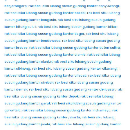
banjarnegara
,
rak besi siku lubang susun gudang kantor banyuwangi
,
rak besi siku lubang susun gudang kantor bekasi
,
rak besi siku lubang
susun gudang kantor bengkulu
,
rak besi siku lubang susun gudang
kantor bitung sulut
,
rak besi siku lubang susun gudang kantor blitar
,
rak besi siku lubang susun gudang kantor bogor
,
rak besi siku lubang
susun gudang kantor bondowoso
,
rak besi siku lubang susun gudang
kantor brebes
,
rak besi siku lubang susun gudang kantor buton sultra
,
rak besi siku lubang susun gudang kantor ciamis
,
rak besi siku lubang
susun gudang kantor cianjur
,
rak besi siku lubang susun gudang
kantor cibinong
,
rak besi siku lubang susun gudang kantor cikarang
,
rak besi siku lubang susun gudang kantor cilacap
,
rak besi siku lubang
susun gudang kantor cirebon
,
rak besi siku lubang susun gudang
kantor demak
,
rak besi siku lubang susun gudang kantor denpasar
,
rak
besi siku lubang susun gudang kantor depok
,
rak besi siku lubang
susun gudang kantor garut
,
rak besi siku lubang susun gudang kantor
gorontalo
,
rak besi siku lubang susun gudang kantor indramayu
,
rak
besi siku lubang susun gudang kantor jakarta
,
rak besi siku lubang
susun gudang kantor jambi
,
rak besi siku lubang susun gudang kantor