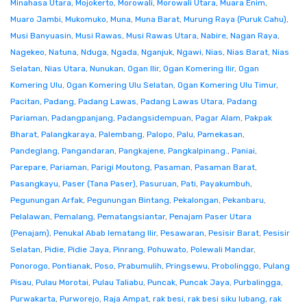
Minahasa Utara
,
Mojokerto
,
Morowali
,
Morowali Utara
,
Muara Enim
,
Muaro Jambi
,
Mukomuko
,
Muna
,
Muna Barat
,
Murung Raya (Puruk Cahu)
,
Musi Banyuasin
,
Musi Rawas
,
Musi Rawas Utara
,
Nabire
,
Nagan Raya
,
Nagekeo
,
Natuna
,
Nduga
,
Ngada
,
Nganjuk
,
Ngawi
,
Nias
,
Nias Barat
,
Nias
Selatan
,
Nias Utara
,
Nunukan
,
Ogan Ilir
,
Ogan Komering Ilir
,
Ogan
Komering Ulu
,
Ogan Komering Ulu Selatan
,
Ogan Komering Ulu Timur
,
Pacitan
,
Padang
,
Padang Lawas
,
Padang Lawas Utara
,
Padang
Pariaman
,
Padangpanjang
,
Padangsidempuan
,
Pagar Alam
,
Pakpak
Bharat
,
Palangkaraya
,
Palembang
,
Palopo
,
Palu
,
Pamekasan
,
Pandeglang
,
Pangandaran
,
Pangkajene
,
Pangkalpinang.
,
Paniai
,
Parepare
,
Pariaman
,
Parigi Moutong
,
Pasaman
,
Pasaman Barat
,
Pasangkayu
,
Paser (Tana Paser)
,
Pasuruan
,
Pati
,
Payakumbuh
,
Pegunungan Arfak
,
Pegunungan Bintang
,
Pekalongan
,
Pekanbaru
,
Pelalawan
,
Pemalang
,
Pematangsiantar
,
Penajam Paser Utara
(Penajam)
,
Penukal Abab lematang Ilir
,
Pesawaran
,
Pesisir Barat
,
Pesisir
Selatan
,
Pidie
,
Pidie Jaya
,
Pinrang
,
Pohuwato
,
Polewali Mandar
,
Ponorogo
,
Pontianak
,
Poso
,
Prabumulih
,
Pringsewu
,
Probolinggo
,
Pulang
Pisau
,
Pulau Morotai
,
Pulau Taliabu
,
Puncak
,
Puncak Jaya
,
Purbalingga
,
Purwakarta
,
Purworejo
,
Raja Ampat
,
rak besi
,
rak besi siku lubang
,
rak