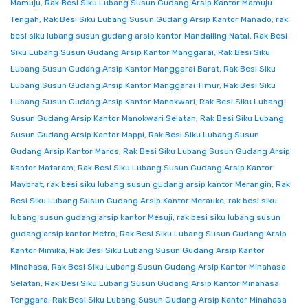
Mamuju
,
Rak Besi Siku Lubang Susun Gudang Arsip Kantor Mamuju
Tengah
,
Rak Besi Siku Lubang Susun Gudang Arsip Kantor Manado
,
rak
besi siku lubang susun gudang arsip kantor Mandailing Natal
,
Rak Besi
Siku Lubang Susun Gudang Arsip Kantor Manggarai
,
Rak Besi Siku
Lubang Susun Gudang Arsip Kantor Manggarai Barat
,
Rak Besi Siku
Lubang Susun Gudang Arsip Kantor Manggarai Timur
,
Rak Besi Siku
Lubang Susun Gudang Arsip Kantor Manokwari
,
Rak Besi Siku Lubang
Susun Gudang Arsip Kantor Manokwari Selatan
,
Rak Besi Siku Lubang
Susun Gudang Arsip Kantor Mappi
,
Rak Besi Siku Lubang Susun
Gudang Arsip Kantor Maros
,
Rak Besi Siku Lubang Susun Gudang Arsip
Kantor Mataram
,
Rak Besi Siku Lubang Susun Gudang Arsip Kantor
Maybrat
,
rak besi siku lubang susun gudang arsip kantor Merangin
,
Rak
Besi Siku Lubang Susun Gudang Arsip Kantor Merauke
,
rak besi siku
lubang susun gudang arsip kantor Mesuji
,
rak besi siku lubang susun
gudang arsip kantor Metro
,
Rak Besi Siku Lubang Susun Gudang Arsip
Kantor Mimika
,
Rak Besi Siku Lubang Susun Gudang Arsip Kantor
Minahasa
,
Rak Besi Siku Lubang Susun Gudang Arsip Kantor Minahasa
Selatan
,
Rak Besi Siku Lubang Susun Gudang Arsip Kantor Minahasa
Tenggara
,
Rak Besi Siku Lubang Susun Gudang Arsip Kantor Minahasa