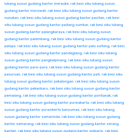
lubang susun gudang kantor merauke
,
rak besi siku lubang susun
gudang kantor morowali
,
rak besi siku lubang susun gudang kantor
nunukan
,
rak besi siku lubang susun gudang kantor pacitan
,
rak besi
siku lubang susun gudang kantor padang sumbar
,
rak besi siku lubang
susun gudang kantor palangkaraya
,
rak besi siku lubang susun
gudang kantor palembang
,
rak besi siku lubang susun gudang kantor
palopo
,
rak besi siku lubang susun gudang kantor palu sulteng
,
rak besi
siku lubang susun gudang kantor pandeglang
,
rak besi siku lubang
susun gudang kantor pangkalpinang
,
rak besi siku lubang susun
gudang kantor pare-pare
,
rak besi siku lubang susun gudang kantor
pasuruan
,
rak besi siku lubang susun gudang kantor pati
,
rak besi siku
lubang susun gudang kantor pekalongan
,
rak besi siku lubang susun
gudang kantor pekanbaru
,
rak besi siku lubang susun gudang kantor
pemalang
,
rak besi siku lubang susun gudang kantor pontianak
,
rak
besi siku lubang susun gudang kantor purwakarta
,
rak besi siku lubang
susun gudang kantor purwokerto banyumas
,
rak besi siku lubang
susun gudang kantor samarinda
,
rak besi siku lubang susun gudang
kantor semarang
,
rak besi siku lubang susun gudang kantor serang
banten
,
rak besi siku lubang susun gudang kantor sidoarjo
,
rak besi