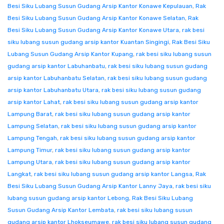
Besi Siku Lubang Susun Gudang Arsip Kantor Konawe Kepulauan
,
Rak
Besi Siku Lubang Susun Gudang Arsip Kantor Konawe Selatan
,
Rak
Besi Siku Lubang Susun Gudang Arsip Kantor Konawe Utara
,
rak besi
siku lubang susun gudang arsip kantor Kuantan Singingi
,
Rak Besi Siku
Lubang Susun Gudang Arsip Kantor Kupang
,
rak besi siku lubang susun
gudang arsip kantor Labuhanbatu
,
rak besi siku lubang susun gudang
arsip kantor Labuhanbatu Selatan
,
rak besi siku lubang susun gudang
arsip kantor Labuhanbatu Utara
,
rak besi siku lubang susun gudang
arsip kantor Lahat
,
rak besi siku lubang susun gudang arsip kantor
Lampung Barat
,
rak besi siku lubang susun gudang arsip kantor
Lampung Selatan
,
rak besi siku lubang susun gudang arsip kantor
Lampung Tengah
,
rak besi siku lubang susun gudang arsip kantor
Lampung Timur
,
rak besi siku lubang susun gudang arsip kantor
Lampung Utara
,
rak besi siku lubang susun gudang arsip kantor
Langkat
,
rak besi siku lubang susun gudang arsip kantor Langsa
,
Rak
Besi Siku Lubang Susun Gudang Arsip Kantor Lanny Jaya
,
rak besi siku
lubang susun gudang arsip kantor Lebong
,
Rak Besi Siku Lubang
Susun Gudang Arsip Kantor Lembata
,
rak besi siku lubang susun
gudang arsip kantor Lhokseumawe
,
rak besi siku lubang susun gudang