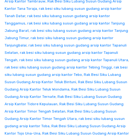
Arsip Kantor Tambrauw
,
Rak Besi Siku Lubang Susun Gudang Arsip
Kantor Tana Toraja
,
rak besi siku lubang susun gudang arsip kantor
Tanah Datar
,
rak besi siku lubang susun gudang arsip kantor
Tanggamus
,
rak besi siku lubang susun gudang arsip kantor Tanjung
Jabung Barat
,
rak besi siku lubang susun gudang arsip kantor Tanjung
Jabung Timur
,
rak besi siku lubang susun gudang arsip kantor
Tanjungbalai
,
rak besi siku lubang susun gudang arsip kantor Tapanuli
Selatan
,
rak besi siku lubang susun gudang arsip kantor Tapanuli
Tengah
,
rak besi siku lubang susun gudang arsip kantor Tapanuli Utara
,
rak besi siku lubang susun gudang arsip kantor Tebing Tinggi
,
rak besi
siku lubang susun gudang arsip kantor Tebo
,
Rak Besi Siku Lubang
Susun Gudang Arsip Kantor Teluk Bintuni
,
Rak Besi Siku Lubang Susun
Gudang Arsip Kantor Teluk Wondama
,
Rak Besi Siku Lubang Susun
Gudang Arsip Kantor Ternate
,
Rak Besi Siku Lubang Susun Gudang
Arsip Kantor Tidore Kepulauan
,
Rak Besi Siku Lubang Susun Gudang
Arsip Kantor Timor Tengah Selatan
,
Rak Besi Siku Lubang Susun
Gudang Arsip Kantor Timor Tengah Utara
,
rak besi siku lubang susun
gudang arsip kantor Toba
,
Rak Besi Siku Lubang Susun Gudang Arsip
Kantor Tojo Una-Una
,
Rak Besi Siku Lubang Susun Gudang Arsip Kantor