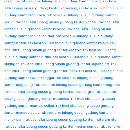
jayapura
,
rak besi siku lubang susun gudang kantor jepara
,
rak besi
siku lubang susun gudang kantor karawang
,
rak besi siku lubang susun
gudang kantor kebumen
,
rak besi siku lubang susun gudang kantor
kediri
,
rak besi siku lubang susun gudang kantor kendal
,
rak besi siku
lubang susun gudang kantor kendari
,
rak besi siku lubang susun
gudang kantor kepulauan riau
,
rak besi siku lubang susun gudang
kantor klaten
,
rak besi siku lubang susun gudang kantor kolaka
,
rak
besi siku lubang susun gudang kantor konawe
,
rak besi siku lubang
susun gudang kantor kudus
,
rak besi siku lubang susun gudang kantor
kuningan
,
rak besi siku lubang susun gudang kantor kupang ntt
,
rak
besi siku lubang susun gudang kantor lebak
,
rak besi siku lubang susun
gudang kantor luwuk banggai
,
rak besi siku lubang susun gudang
kantor magelang
,
rak besi siku lubang susun gudang kantor magetan
,
rak besi siku lubang susun gudang kantor majalengka
,
rak besi siku
lubang susun gudang kantor makassar
,
rak besi siku lubang susun
gudang kantor mamuju sulbar
,
rak besi siku lubang susun gudang
kantor manado sulut
,
rak besi siku lubang susun gudang kantor
manokwari
,
rak besi siku lubang susun gudang kantor mataram ntb
,
rak besi siku lubang susun gudang kantor medan sumut
,
rak besi siku