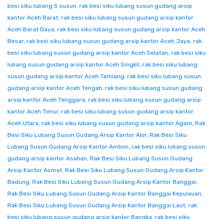
besi siku lubang 5 susun
,
rak besi siku lubang susun gudang arsip
kantor Aceh Barat
,
rak besi siku lubang susun gudang arsip kantor
Aceh Barat Daya
,
rak besi siku lubang susun gudang arsip kantor Aceh
Besar
,
rak besi siku lubang susun gudang arsip kantor Aceh Jaya
,
rak
besi siku lubang susun gudang arsip kantor Aceh Selatan
,
rak besi siku
lubang susun gudang arsip kantor Aceh Singkil
,
rak besi siku lubang
susun gudang arsip kantor Aceh Tamiang
,
rak besi siku lubang susun
gudang arsip kantor Aceh Tengah
,
rak besi siku lubang susun gudang
arsip kantor Aceh Tenggara
,
rak besi siku lubang susun gudang arsip
kantor Aceh Timur
,
rak besi siku lubang susun gudang arsip kantor
Aceh Utara
,
rak besi siku lubang susun gudang arsip kantor Agam
,
Rak
Besi Siku Lubang Susun Gudang Arsip Kantor Alor
,
Rak Besi Siku
Lubang Susun Gudang Arsip Kantor Ambon
,
rak besi siku lubang susun
gudang arsip kantor Asahan
,
Rak Besi Siku Lubang Susun Gudang
Arsip Kantor Asmat
,
Rak Besi Siku Lubang Susun Gudang Arsip Kantor
Badung
,
Rak Besi Siku Lubang Susun Gudang Arsip Kantor Banggai
,
Rak Besi Siku Lubang Susun Gudang Arsip Kantor Banggai Kepulauan
,
Rak Besi Siku Lubang Susun Gudang Arsip Kantor Banggai Laut
,
rak
besi siku lubang susun gudang arsip kantor Bangka
,
rak besi siku