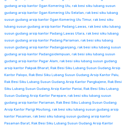
gudang arsip kantor Ogan Komering Ulu
,
rak besi siku lubang susun
gudang arsip kantor Ogan Komering Ulu Selatan
,
rak besi siku lubang
susun gudang arsip kantor Ogan Komering Ulu Timur
,
rak besi siku
lubang susun gudang arsip kantor Padang Lawas
,
rak besi siku lubang
susun gudang arsip kantor Padang Lawas Utara
,
rak besi siku lubang
susun gudang arsip kantor Padang Pariaman
,
rak besi siku lubang
susun gudang arsip kantor Padangpanjang
,
rak besi siku lubang susun
gudang arsip kantor Padangsidempuan
,
rak besi siku lubang susun
gudang arsip kantor Pagar Alam
,
rak besi siku lubang susun gudang
arsip kantor Pakpak Bharat
,
Rak Besi Siku Lubang Susun Gudang Arsip
Kantor Palopo
,
Rak Besi Siku Lubang Susun Gudang Arsip Kantor Palu
,
Rak Besi Siku Lubang Susun Gudang Arsip Kantor Pangkajene
,
Rak Besi
Siku Lubang Susun Gudang Arsip Kantor Paniai
,
Rak Besi Siku Lubang
Susun Gudang Arsip Kantor Parepare
,
rak besi siku lubang susun
gudang arsip kantor Pariaman
,
Rak Besi Siku Lubang Susun Gudang
Arsip Kantor Parigi Moutong
,
rak besi siku lubang susun gudang arsip
kantor Pasaman
,
rak besi siku lubang susun gudang arsip kantor
Pasaman Barat
,
Rak Besi Siku Lubang Susun Gudang Arsip Kantor