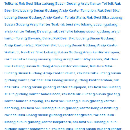
Tolikara
,
Rak Besi Siku Lubang Susun Gudang Arsip Kantor Tolitoli
,
Rak
Besi Siku Lubang Susun Gudang Arsip Kantor Tomohon
,
Rak Besi Siku
Lubang Susun Gudang Arsip Kantor Toraja Utara
,
Rak Besi Siku Lubang
Susun Gudang Arsip Kantor Tual
,
rak besi siku lubang susun gudang
arsip kantor Tulang Bawang
,
rak besi siku lubang susun gudang arsip
kantor Tulang Bawang Barat
,
Rak Besi Siku Lubang Susun Gudang
Arsip Kantor Wajo
,
Rak Besi Siku Lubang Susun Gudang Arsip Kantor
Wakatobi
,
Rak Besi Siku Lubang Susun Gudang Arsip Kantor Waropen
,
rak besi siku lubang susun gudang arsip kantor Way Kanan
,
Rak Besi
Siku Lubang Susun Gudang Arsip Kantor Yahukimo
,
Rak Besi Siku
Lubang Susun Gudang Arsip Kantor Yalimo
,
rak besi siku lubang susun
gudang kantor
,
rak besi siku lubang susun gudang kantor ambon
,
rak
besi siku lubang susun gudang kantor balikpapan
,
rak besi siku lubang
susun gudang kantor banda aceh
,
rak besi siku lubang susun gudang
kantor bandar lampung
,
rak besi siku lubang susun gudang kantor
bandung
,
rak besi siku lubang susun gudang kantor bangka belitung
,
rak besi siku lubang susun gudang kantor bangkalan
,
rak besi siku
lubang susun gudang kantor banjarbaru
,
rak besi siku lubang susun
gudang kantor banjarmasin
,
rak besi siku lubang susun gudang kantor