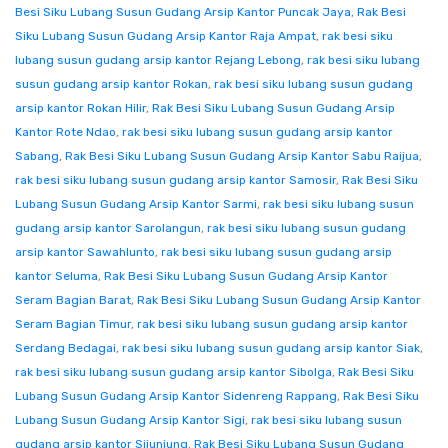
Besi Siku Lubang Susun Gudang Arsip Kantor Puncak Jaya
,
Rak Besi
Siku Lubang Susun Gudang Arsip Kantor Raja Ampat
,
rak besi siku
lubang susun gudang arsip kantor Rejang Lebong
,
rak besi siku lubang
susun gudang arsip kantor Rokan
,
rak besi siku lubang susun gudang
arsip kantor Rokan Hilir
,
Rak Besi Siku Lubang Susun Gudang Arsip
Kantor Rote Ndao
,
rak besi siku lubang susun gudang arsip kantor
Sabang
,
Rak Besi Siku Lubang Susun Gudang Arsip Kantor Sabu Raijua
,
rak besi siku lubang susun gudang arsip kantor Samosir
,
Rak Besi Siku
Lubang Susun Gudang Arsip Kantor Sarmi
,
rak besi siku lubang susun
gudang arsip kantor Sarolangun
,
rak besi siku lubang susun gudang
arsip kantor Sawahlunto
,
rak besi siku lubang susun gudang arsip
kantor Seluma
,
Rak Besi Siku Lubang Susun Gudang Arsip Kantor
Seram Bagian Barat
,
Rak Besi Siku Lubang Susun Gudang Arsip Kantor
Seram Bagian Timur
,
rak besi siku lubang susun gudang arsip kantor
Serdang Bedagai
,
rak besi siku lubang susun gudang arsip kantor Siak
,
rak besi siku lubang susun gudang arsip kantor Sibolga
,
Rak Besi Siku
Lubang Susun Gudang Arsip Kantor Sidenreng Rappang
,
Rak Besi Siku
Lubang Susun Gudang Arsip Kantor Sigi
,
rak besi siku lubang susun
gudang arsip kantor Sijunjung
,
Rak Besi Siku Lubang Susun Gudang