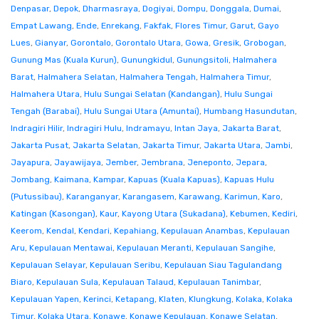
Denpasar
,
Depok
,
Dharmasraya
,
Dogiyai
,
Dompu
,
Donggala
,
Dumai
,
Empat Lawang
,
Ende
,
Enrekang
,
Fakfak
,
Flores Timur
,
Garut
,
Gayo
Lues
,
Gianyar
,
Gorontalo
,
Gorontalo Utara
,
Gowa
,
Gresik
,
Grobogan
,
Gunung Mas (Kuala Kurun)
,
Gunungkidul
,
Gunungsitoli
,
Halmahera
Barat
,
Halmahera Selatan
,
Halmahera Tengah
,
Halmahera Timur
,
Halmahera Utara
,
Hulu Sungai Selatan (Kandangan)
,
Hulu Sungai
Tengah (Barabai)
,
Hulu Sungai Utara (Amuntai)
,
Humbang Hasundutan
,
Indragiri Hilir
,
Indragiri Hulu
,
Indramayu
,
Intan Jaya
,
Jakarta Barat
,
Jakarta Pusat
,
Jakarta Selatan
,
Jakarta Timur
,
Jakarta Utara
,
Jambi
,
Jayapura
,
Jayawijaya
,
Jember
,
Jembrana
,
Jeneponto
,
Jepara
,
Jombang
,
Kaimana
,
Kampar
,
Kapuas (Kuala Kapuas)
,
Kapuas Hulu
(Putussibau)
,
Karanganyar
,
Karangasem
,
Karawang
,
Karimun
,
Karo
,
Katingan (Kasongan)
,
Kaur
,
Kayong Utara (Sukadana)
,
Kebumen
,
Kediri
,
Keerom
,
Kendal
,
Kendari
,
Kepahiang
,
Kepulauan Anambas
,
Kepulauan
Aru
,
Kepulauan Mentawai
,
Kepulauan Meranti
,
Kepulauan Sangihe
,
Kepulauan Selayar
,
Kepulauan Seribu
,
Kepulauan Siau Tagulandang
Biaro
,
Kepulauan Sula
,
Kepulauan Talaud
,
Kepulauan Tanimbar
,
Kepulauan Yapen
,
Kerinci
,
Ketapang
,
Klaten
,
Klungkung
,
Kolaka
,
Kolaka
Timur
,
Kolaka Utara
,
Konawe
,
Konawe Kepulauan
,
Konawe Selatan
,