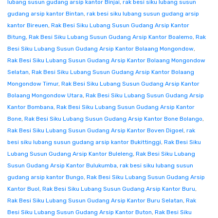
lubang susun gudang arsip kantor Binjai
,
rak besi siku lubang susun
gudang arsip kantor Bintan
,
rak besi siku lubang susun gudang arsip
kantor Bireuen
,
Rak Besi Siku Lubang Susun Gudang Arsip Kantor
Bitung
,
Rak Besi Siku Lubang Susun Gudang Arsip Kantor Boalemo
,
Rak
Besi Siku Lubang Susun Gudang Arsip Kantor Bolaang Mongondow
,
Rak Besi Siku Lubang Susun Gudang Arsip Kantor Bolaang Mongondow
Selatan
,
Rak Besi Siku Lubang Susun Gudang Arsip Kantor Bolaang
Mongondow Timur
,
Rak Besi Siku Lubang Susun Gudang Arsip Kantor
Bolaang Mongondow Utara
,
Rak Besi Siku Lubang Susun Gudang Arsip
Kantor Bombana
,
Rak Besi Siku Lubang Susun Gudang Arsip Kantor
Bone
,
Rak Besi Siku Lubang Susun Gudang Arsip Kantor Bone Bolango
,
Rak Besi Siku Lubang Susun Gudang Arsip Kantor Boven Digoel
,
rak
besi siku lubang susun gudang arsip kantor Bukittinggi
,
Rak Besi Siku
Lubang Susun Gudang Arsip Kantor Buleleng
,
Rak Besi Siku Lubang
Susun Gudang Arsip Kantor Bulukumba
,
rak besi siku lubang susun
gudang arsip kantor Bungo
,
Rak Besi Siku Lubang Susun Gudang Arsip
Kantor Buol
,
Rak Besi Siku Lubang Susun Gudang Arsip Kantor Buru
,
Rak Besi Siku Lubang Susun Gudang Arsip Kantor Buru Selatan
,
Rak
Besi Siku Lubang Susun Gudang Arsip Kantor Buton
,
Rak Besi Siku