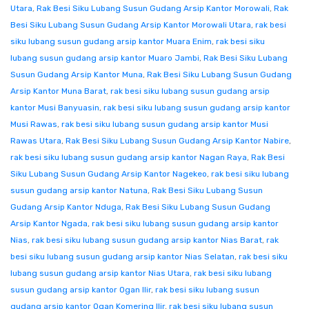
Utara
,
Rak Besi Siku Lubang Susun Gudang Arsip Kantor Morowali
,
Rak
Besi Siku Lubang Susun Gudang Arsip Kantor Morowali Utara
,
rak besi
siku lubang susun gudang arsip kantor Muara Enim
,
rak besi siku
lubang susun gudang arsip kantor Muaro Jambi
,
Rak Besi Siku Lubang
Susun Gudang Arsip Kantor Muna
,
Rak Besi Siku Lubang Susun Gudang
Arsip Kantor Muna Barat
,
rak besi siku lubang susun gudang arsip
kantor Musi Banyuasin
,
rak besi siku lubang susun gudang arsip kantor
Musi Rawas
,
rak besi siku lubang susun gudang arsip kantor Musi
Rawas Utara
,
Rak Besi Siku Lubang Susun Gudang Arsip Kantor Nabire
,
rak besi siku lubang susun gudang arsip kantor Nagan Raya
,
Rak Besi
Siku Lubang Susun Gudang Arsip Kantor Nagekeo
,
rak besi siku lubang
susun gudang arsip kantor Natuna
,
Rak Besi Siku Lubang Susun
Gudang Arsip Kantor Nduga
,
Rak Besi Siku Lubang Susun Gudang
Arsip Kantor Ngada
,
rak besi siku lubang susun gudang arsip kantor
Nias
,
rak besi siku lubang susun gudang arsip kantor Nias Barat
,
rak
besi siku lubang susun gudang arsip kantor Nias Selatan
,
rak besi siku
lubang susun gudang arsip kantor Nias Utara
,
rak besi siku lubang
susun gudang arsip kantor Ogan Ilir
,
rak besi siku lubang susun
gudang arsip kantor Ogan Komering Ilir
,
rak besi siku lubang susun