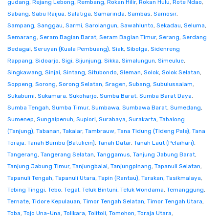
gudang
,
Rejang Lebong
,
Rembang
,
Rokan Hilir
,
Rokan Hulu
,
Rote Ndao
,
Sabang
,
Sabu Raijua
,
Salatiga
,
Samarinda
,
Sambas
,
Samosir
,
Sampang
,
Sanggau
,
Sarmi
,
Sarolangun
,
Sawahlunto
,
Sekadau
,
Seluma
,
Semarang
,
Seram Bagian Barat
,
Seram Bagian Timur
,
Serang
,
Serdang
Bedagai
,
Seruyan (Kuala Pembuang)
,
Siak
,
Sibolga
,
Sidenreng
Rappang
,
Sidoarjo
,
Sigi
,
Sijunjung
,
Sikka
,
Simalungun
,
Simeulue
,
Singkawang
,
Sinjai
,
Sintang
,
Situbondo
,
Sleman
,
Solok
,
Solok Selatan
,
Soppeng
,
Sorong
,
Sorong Selatan
,
Sragen
,
Subang
,
Subulussalam
,
Sukabumi
,
Sukamara
,
Sukoharjo
,
Sumba Barat
,
Sumba Barat Daya
,
Sumba Tengah
,
Sumba Timur
,
Sumbawa
,
Sumbawa Barat
,
Sumedang
,
Sumenep
,
Sungaipenuh
,
Supiori
,
Surabaya
,
Surakarta
,
Tabalong
(Tanjung)
,
Tabanan
,
Takalar
,
Tambrauw
,
Tana Tidung (Tideng Pale)
,
Tana
Toraja
,
Tanah Bumbu (Batulicin)
,
Tanah Datar
,
Tanah Laut (Pelaihari)
,
Tangerang
,
Tangerang Selatan
,
Tanggamus
,
Tanjung Jabung Barat
,
Tanjung Jabung Timur
,
Tanjungbalai
,
Tanjungpinang
,
Tapanuli Selatan
,
Tapanuli Tengah
,
Tapanuli Utara
,
Tapin (Rantau)
,
Tarakan
,
Tasikmalaya
,
Tebing Tinggi
,
Tebo
,
Tegal
,
Teluk Bintuni
,
Teluk Wondama
,
Temanggung
,
Ternate
,
Tidore Kepulauan
,
Timor Tengah Selatan
,
Timor Tengah Utara
,
Toba
,
Tojo Una-Una
,
Tolikara
,
Tolitoli
,
Tomohon
,
Toraja Utara
,