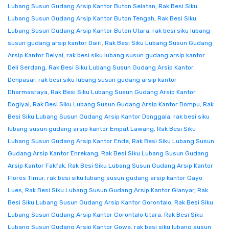
Lubang Susun Gudang Arsip Kantor Buton Selatan
,
Rak Besi Siku
Lubang Susun Gudang Arsip Kantor Buton Tengah
,
Rak Besi Siku
Lubang Susun Gudang Arsip Kantor Buton Utara
,
rak besi siku lubang
susun gudang arsip kantor Dairi
,
Rak Besi Siku Lubang Susun Gudang
Arsip Kantor Deiyai
,
rak besi siku lubang susun gudang arsip kantor
Deli Serdang
,
Rak Besi Siku Lubang Susun Gudang Arsip Kantor
Denpasar
,
rak besi siku lubang susun gudang arsip kantor
Dharmasraya
,
Rak Besi Siku Lubang Susun Gudang Arsip Kantor
Dogiyai
,
Rak Besi Siku Lubang Susun Gudang Arsip Kantor Dompu
,
Rak
Besi Siku Lubang Susun Gudang Arsip Kantor Donggala
,
rak besi siku
lubang susun gudang arsip kantor Empat Lawang
,
Rak Besi Siku
Lubang Susun Gudang Arsip Kantor Ende
,
Rak Besi Siku Lubang Susun
Gudang Arsip Kantor Enrekang
,
Rak Besi Siku Lubang Susun Gudang
Arsip Kantor Fakfak
,
Rak Besi Siku Lubang Susun Gudang Arsip Kantor
Flores Timur
,
rak besi siku lubang susun gudang arsip kantor Gayo
Lues
,
Rak Besi Siku Lubang Susun Gudang Arsip Kantor Gianyar
,
Rak
Besi Siku Lubang Susun Gudang Arsip Kantor Gorontalo
,
Rak Besi Siku
Lubang Susun Gudang Arsip Kantor Gorontalo Utara
,
Rak Besi Siku
Lubang Susun Gudang Arsip Kantor Gowa
,
rak besi siku lubang susun