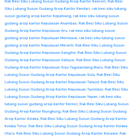
Rak Besi Siku Lubang Susun Gudang Arsip Kantor Keerom
,
Rak Besi
Siku Lubang Susun Gudang Arsip Kantor Kendari
,
rak besi siku lubang
susun gudang arsip kantor Kepahiang
,
rak besi siku lubang susun
gudang arsip kantor Kepulauan Anambas
,
Rak Besi Siku Lubang Susun
Gudang Arsip Kantor Kepulauan Aru
,
rak besi siku lubang susun
gudang arsip kantor Kepulauan Mentawai
,
rak besi siku lubang susun
gudang arsip kantor Kepulauan Meranti
,
Rak Besi Siku Lubang Susun
Gudang Arsip Kantor Kepulauan Sangihe
,
Rak Besi Siku Lubang Susun
Gudang Arsip Kantor Kepulauan Selayar
,
Rak Besi Siku Lubang Susun
Gudang Arsip Kantor Kepulauan Siau Tagulandang Biaro
,
Rak Besi Siku
Lubang Susun Gudang Arsip Kantor Kepulauan Sula
,
Rak Besi Siku
Lubang Susun Gudang Arsip Kantor Kepulauan Talaud
,
Rak Besi Siku
Lubang Susun Gudang Arsip Kantor Kepulauan Tanimbar
,
Rak Besi Siku
Lubang Susun Gudang Arsip Kantor Kepulauan Yapen
,
rak besi siku
lubang susun gudang arsip kantor Kerinci
,
Rak Besi Siku Lubang Susun
Gudang Arsip Kantor Klungkung
,
Rak Besi Siku Lubang Susun Gudang
Arsip Kantor Kolaka
,
Rak Besi Siku Lubang Susun Gudang Arsip Kantor
Kolaka Timur
,
Rak Besi Siku Lubang Susun Gudang Arsip Kantor Kolaka
Utara
,
Rak Besi Siku Lubang Susun Gudang Arsip Kantor Konawe
,
Rak