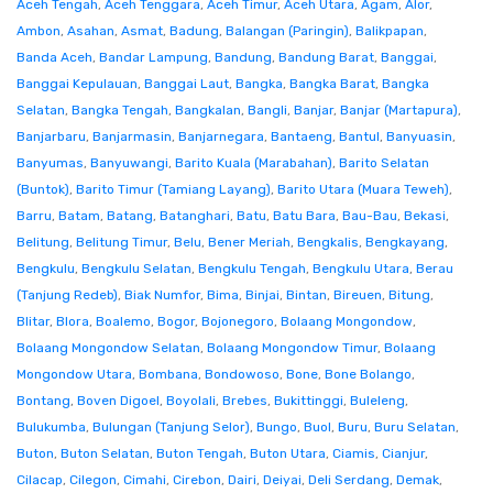
Aceh Tengah
,
Aceh Tenggara
,
Aceh Timur
,
Aceh Utara
,
Agam
,
Alor
,
Ambon
,
Asahan
,
Asmat
,
Badung
,
Balangan (Paringin)
,
Balikpapan
,
Banda Aceh
,
Bandar Lampung
,
Bandung
,
Bandung Barat
,
Banggai
,
Banggai Kepulauan
,
Banggai Laut
,
Bangka
,
Bangka Barat
,
Bangka
Selatan
,
Bangka Tengah
,
Bangkalan
,
Bangli
,
Banjar
,
Banjar (Martapura)
,
Banjarbaru
,
Banjarmasin
,
Banjarnegara
,
Bantaeng
,
Bantul
,
Banyuasin
,
Banyumas
,
Banyuwangi
,
Barito Kuala (Marabahan)
,
Barito Selatan
(Buntok)
,
Barito Timur (Tamiang Layang)
,
Barito Utara (Muara Teweh)
,
Barru
,
Batam
,
Batang
,
Batanghari
,
Batu
,
Batu Bara
,
Bau-Bau
,
Bekasi
,
Belitung
,
Belitung Timur
,
Belu
,
Bener Meriah
,
Bengkalis
,
Bengkayang
,
Bengkulu
,
Bengkulu Selatan
,
Bengkulu Tengah
,
Bengkulu Utara
,
Berau
(Tanjung Redeb)
,
Biak Numfor
,
Bima
,
Binjai
,
Bintan
,
Bireuen
,
Bitung
,
Blitar
,
Blora
,
Boalemo
,
Bogor
,
Bojonegoro
,
Bolaang Mongondow
,
Bolaang Mongondow Selatan
,
Bolaang Mongondow Timur
,
Bolaang
Mongondow Utara
,
Bombana
,
Bondowoso
,
Bone
,
Bone Bolango
,
Bontang
,
Boven Digoel
,
Boyolali
,
Brebes
,
Bukittinggi
,
Buleleng
,
Bulukumba
,
Bulungan (Tanjung Selor)
,
Bungo
,
Buol
,
Buru
,
Buru Selatan
,
Buton
,
Buton Selatan
,
Buton Tengah
,
Buton Utara
,
Ciamis
,
Cianjur
,
Cilacap
,
Cilegon
,
Cimahi
,
Cirebon
,
Dairi
,
Deiyai
,
Deli Serdang
,
Demak
,