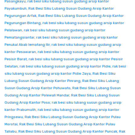
Pasangkayu
,
rak besi siku lubang susun gudang arsip kantor
Payakumbuh
,
Rak Besi Siku Lubang Susun Gudang Arsip Kantor
Pegunungan Arfak
,
Rak Besi Siku Lubang Susun Gudang Arsip Kantor
Pegunungan Bintang
,
rak besi siku lubang susun gudang arsip kantor
Pelalawan
,
rak besi siku lubang susun gudang arsip kantor
Pematangsiantar
,
rak besi siku lubang susun gudang arsip kantor
Penukal Abab lematang Ilir
,
rak besi siku lubang susun gudang arsip
kantor Pesawaran
,
rak besi siku lubang susun gudang arsip kantor
Pesisir Barat
,
rak besi siku lubang susun gudang arsip kantor Pesisir
Selatan
,
rak besi siku lubang susun gudang arsip kantor Pidie
,
rak besi
siku lubang susun gudang arsip kantor Pidie Jaya
,
Rak Besi Siku
Lubang Susun Gudang Arsip Kantor Pinrang
,
Rak Besi Siku Lubang
Susun Gudang Arsip Kantor Pohuwato
,
Rak Besi Siku Lubang Susun
Gudang Arsip Kantor Polewali Mandar
,
Rak Besi Siku Lubang Susun
Gudang Arsip Kantor Poso
,
rak besi siku lubang susun gudang arsip
kantor Prabumulih
,
rak besi siku lubang susun gudang arsip kantor
Pringsewu
,
Rak Besi Siku Lubang Susun Gudang Arsip Kantor Pulau
Morotai
,
Rak Besi Siku Lubang Susun Gudang Arsip Kantor Pulau
Taliabu
,
Rak Besi Siku Lubang Susun Gudang Arsip Kantor Puncak
,
Rak