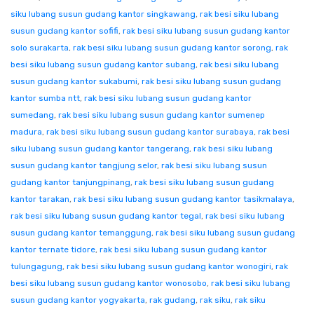
siku lubang susun gudang kantor singkawang
,
rak besi siku lubang
susun gudang kantor sofifi
,
rak besi siku lubang susun gudang kantor
solo surakarta
,
rak besi siku lubang susun gudang kantor sorong
,
rak
besi siku lubang susun gudang kantor subang
,
rak besi siku lubang
susun gudang kantor sukabumi
,
rak besi siku lubang susun gudang
kantor sumba ntt
,
rak besi siku lubang susun gudang kantor
sumedang
,
rak besi siku lubang susun gudang kantor sumenep
madura
,
rak besi siku lubang susun gudang kantor surabaya
,
rak besi
siku lubang susun gudang kantor tangerang
,
rak besi siku lubang
susun gudang kantor tangjung selor
,
rak besi siku lubang susun
gudang kantor tanjungpinang
,
rak besi siku lubang susun gudang
kantor tarakan
,
rak besi siku lubang susun gudang kantor tasikmalaya
,
rak besi siku lubang susun gudang kantor tegal
,
rak besi siku lubang
susun gudang kantor temanggung
,
rak besi siku lubang susun gudang
kantor ternate tidore
,
rak besi siku lubang susun gudang kantor
tulungagung
,
rak besi siku lubang susun gudang kantor wonogiri
,
rak
besi siku lubang susun gudang kantor wonosobo
,
rak besi siku lubang
susun gudang kantor yogyakarta
,
rak gudang
,
rak siku
,
rak siku