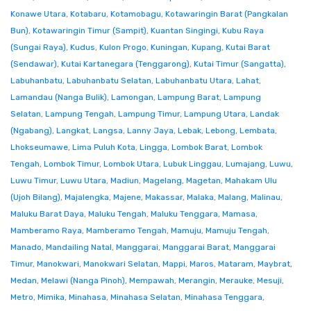
Konawe Utara
,
Kotabaru
,
Kotamobagu
,
Kotawaringin Barat (Pangkalan
Bun)
,
Kotawaringin Timur (Sampit)
,
Kuantan Singingi
,
Kubu Raya
(Sungai Raya)
,
Kudus
,
Kulon Progo
,
Kuningan
,
Kupang
,
Kutai Barat
(Sendawar)
,
Kutai Kartanegara (Tenggarong)
,
Kutai Timur (Sangatta)
,
Labuhanbatu
,
Labuhanbatu Selatan
,
Labuhanbatu Utara
,
Lahat
,
Lamandau (Nanga Bulik)
,
Lamongan
,
Lampung Barat
,
Lampung
Selatan
,
Lampung Tengah
,
Lampung Timur
,
Lampung Utara
,
Landak
(Ngabang)
,
Langkat
,
Langsa
,
Lanny Jaya
,
Lebak
,
Lebong
,
Lembata
,
Lhokseumawe
,
Lima Puluh Kota
,
Lingga
,
Lombok Barat
,
Lombok
Tengah
,
Lombok Timur
,
Lombok Utara
,
Lubuk Linggau
,
Lumajang
,
Luwu
,
Luwu Timur
,
Luwu Utara
,
Madiun
,
Magelang
,
Magetan
,
Mahakam Ulu
(Ujoh Bilang)
,
Majalengka
,
Majene
,
Makassar
,
Malaka
,
Malang
,
Malinau
,
Maluku Barat Daya
,
Maluku Tengah
,
Maluku Tenggara
,
Mamasa
,
Mamberamo Raya
,
Mamberamo Tengah
,
Mamuju
,
Mamuju Tengah
,
Manado
,
Mandailing Natal
,
Manggarai
,
Manggarai Barat
,
Manggarai
Timur
,
Manokwari
,
Manokwari Selatan
,
Mappi
,
Maros
,
Mataram
,
Maybrat
,
Medan
,
Melawi (Nanga Pinoh)
,
Mempawah
,
Merangin
,
Merauke
,
Mesuji
,
Metro
,
Mimika
,
Minahasa
,
Minahasa Selatan
,
Minahasa Tenggara
,