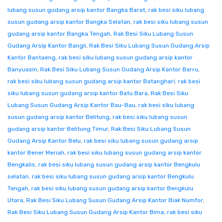
lubang susun gudang arsip kantor Bangka Barat
,
rak besi siku lubang
susun gudang arsip kantor Bangka Selatan
,
rak besi siku lubang susun
gudang arsip kantor Bangka Tengah
,
Rak Besi Siku Lubang Susun
Gudang Arsip Kantor Bangli
,
Rak Besi Siku Lubang Susun Gudang Arsip
Kantor Bantaeng
,
rak besi siku lubang susun gudang arsip kantor
Banyuasin
,
Rak Besi Siku Lubang Susun Gudang Arsip Kantor Barru
,
rak besi siku lubang susun gudang arsip kantor Batanghari
,
rak besi
siku lubang susun gudang arsip kantor Batu Bara
,
Rak Besi Siku
Lubang Susun Gudang Arsip Kantor Bau-Bau
,
rak besi siku lubang
susun gudang arsip kantor Belitung
,
rak besi siku lubang susun
gudang arsip kantor Belitung Timur
,
Rak Besi Siku Lubang Susun
Gudang Arsip Kantor Belu
,
rak besi siku lubang susun gudang arsip
kantor Bener Meriah
,
rak besi siku lubang susun gudang arsip kantor
Bengkalis
,
rak besi siku lubang susun gudang arsip kantor Bengkulu
selatan
,
rak besi siku lubang susun gudang arsip kantor Bengkulu
Tengah
,
rak besi siku lubang susun gudang arsip kantor Bengkulu
Utara
,
Rak Besi Siku Lubang Susun Gudang Arsip Kantor Biak Numfor
,
Rak Besi Siku Lubang Susun Gudang Arsip Kantor Bima
,
rak besi siku