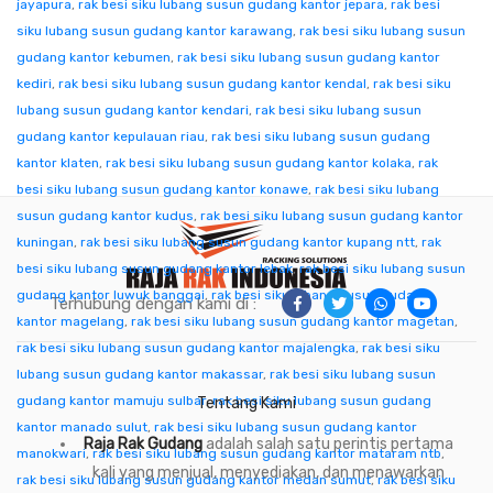
jayapura
,
rak besi siku lubang susun gudang kantor jepara
,
rak besi
siku lubang susun gudang kantor karawang
,
rak besi siku lubang susun
gudang kantor kebumen
,
rak besi siku lubang susun gudang kantor
kediri
,
rak besi siku lubang susun gudang kantor kendal
,
rak besi siku
lubang susun gudang kantor kendari
,
rak besi siku lubang susun
gudang kantor kepulauan riau
,
rak besi siku lubang susun gudang
kantor klaten
,
rak besi siku lubang susun gudang kantor kolaka
,
rak
besi siku lubang susun gudang kantor konawe
,
rak besi siku lubang
susun gudang kantor kudus
,
rak besi siku lubang susun gudang kantor
kuningan
,
rak besi siku lubang susun gudang kantor kupang ntt
,
rak
besi siku lubang susun gudang kantor lebak
,
rak besi siku lubang susun
gudang kantor luwuk banggai
,
rak besi siku lubang susun gudang
Terhubung dengan kami di :
kantor magelang
,
rak besi siku lubang susun gudang kantor magetan
,
rak besi siku lubang susun gudang kantor majalengka
,
rak besi siku
lubang susun gudang kantor makassar
,
rak besi siku lubang susun
gudang kantor mamuju sulbar
,
rak besi siku lubang susun gudang
Tentang Kami
kantor manado sulut
,
rak besi siku lubang susun gudang kantor
Raja Rak Gudang
adalah salah satu perintis pertama
manokwari
,
rak besi siku lubang susun gudang kantor mataram ntb
,
kali yang menjual, menyediakan, dan menawarkan
rak besi siku lubang susun gudang kantor medan sumut
,
rak besi siku