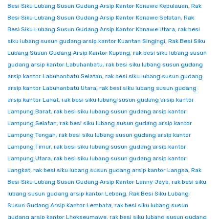
Besi Siku Lubang Susun Gudang Arsip Kantor Konawe Kepulauan
,
Rak
Besi Siku Lubang Susun Gudang Arsip Kantor Konawe Selatan
,
Rak
Besi Siku Lubang Susun Gudang Arsip Kantor Konawe Utara
,
rak besi
siku lubang susun gudang arsip kantor Kuantan Singingi
,
Rak Besi Siku
Lubang Susun Gudang Arsip Kantor Kupang
,
rak besi siku lubang susun
gudang arsip kantor Labuhanbatu
,
rak besi siku lubang susun gudang
arsip kantor Labuhanbatu Selatan
,
rak besi siku lubang susun gudang
arsip kantor Labuhanbatu Utara
,
rak besi siku lubang susun gudang
arsip kantor Lahat
,
rak besi siku lubang susun gudang arsip kantor
Lampung Barat
,
rak besi siku lubang susun gudang arsip kantor
Lampung Selatan
,
rak besi siku lubang susun gudang arsip kantor
Lampung Tengah
,
rak besi siku lubang susun gudang arsip kantor
Lampung Timur
,
rak besi siku lubang susun gudang arsip kantor
Lampung Utara
,
rak besi siku lubang susun gudang arsip kantor
Langkat
,
rak besi siku lubang susun gudang arsip kantor Langsa
,
Rak
Besi Siku Lubang Susun Gudang Arsip Kantor Lanny Jaya
,
rak besi siku
lubang susun gudang arsip kantor Lebong
,
Rak Besi Siku Lubang
Susun Gudang Arsip Kantor Lembata
,
rak besi siku lubang susun
gudang arsip kantor Lhokseumawe
,
rak besi siku lubang susun gudang