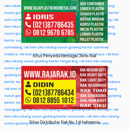
siku lubang susun gudang kantor singkawang
,
rak besi siku lubang
susun gudang kantor sofifi
,
rak besi siku lubang susun gudang kantor
solo surakarta
,
rak besi siku lubang susun gudang kantor sorong
,
rak
besi siku lubang susun gudang kantor subang
,
rak besi siku lubang
susun gudang kantor sukabumi
,
rak besi siku lubang susun gudang
kantor sumba ntt
,
rak besi siku lubang susun gudang kantor
sumedang
,
rak besi siku lubang susun gudang kantor sumenep
madura
,
rak besi siku lubang susun gudang kantor surabaya
,
rak besi
Situs Penyedia Berbagai Jenis Rak
siku lubang susun gudang kantor tangerang
,
rak besi siku lubang
susun gudang kantor tangjung selor
,
rak besi siku lubang susun
gudang kantor tanjungpinang
,
rak besi siku lubang susun gudang
kantor tarakan
,
rak besi siku lubang susun gudang kantor tasikmalaya
,
rak besi siku lubang susun gudang kantor tegal
,
rak besi siku lubang
susun gudang kantor temanggung
,
rak besi siku lubang susun gudang
kantor ternate tidore
,
rak besi siku lubang susun gudang kantor
tulungagung
,
rak besi siku lubang susun gudang kantor wonogiri
,
rak
besi siku lubang susun gudang kantor wonosobo
,
rak besi siku lubang
Situs Distributor Rak No. 1 di Indonesia
susun gudang kantor yogyakarta
,
rak gudang
,
rak siku
,
rak siku