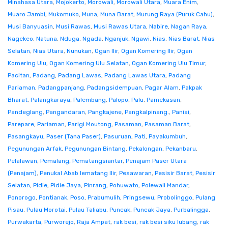
Minahasa Utara
,
Mojokerto
,
Morowali
,
Morowali Utara
,
Muara Enim
,
Muaro Jambi
,
Mukomuko
,
Muna
,
Muna Barat
,
Murung Raya (Puruk Cahu)
,
Musi Banyuasin
,
Musi Rawas
,
Musi Rawas Utara
,
Nabire
,
Nagan Raya
,
Nagekeo
,
Natuna
,
Nduga
,
Ngada
,
Nganjuk
,
Ngawi
,
Nias
,
Nias Barat
,
Nias
Selatan
,
Nias Utara
,
Nunukan
,
Ogan Ilir
,
Ogan Komering Ilir
,
Ogan
Komering Ulu
,
Ogan Komering Ulu Selatan
,
Ogan Komering Ulu Timur
,
Pacitan
,
Padang
,
Padang Lawas
,
Padang Lawas Utara
,
Padang
Pariaman
,
Padangpanjang
,
Padangsidempuan
,
Pagar Alam
,
Pakpak
Bharat
,
Palangkaraya
,
Palembang
,
Palopo
,
Palu
,
Pamekasan
,
Pandeglang
,
Pangandaran
,
Pangkajene
,
Pangkalpinang.
,
Paniai
,
Parepare
,
Pariaman
,
Parigi Moutong
,
Pasaman
,
Pasaman Barat
,
Pasangkayu
,
Paser (Tana Paser)
,
Pasuruan
,
Pati
,
Payakumbuh
,
Pegunungan Arfak
,
Pegunungan Bintang
,
Pekalongan
,
Pekanbaru
,
Pelalawan
,
Pemalang
,
Pematangsiantar
,
Penajam Paser Utara
(Penajam)
,
Penukal Abab lematang Ilir
,
Pesawaran
,
Pesisir Barat
,
Pesisir
Selatan
,
Pidie
,
Pidie Jaya
,
Pinrang
,
Pohuwato
,
Polewali Mandar
,
Ponorogo
,
Pontianak
,
Poso
,
Prabumulih
,
Pringsewu
,
Probolinggo
,
Pulang
Pisau
,
Pulau Morotai
,
Pulau Taliabu
,
Puncak
,
Puncak Jaya
,
Purbalingga
,
Purwakarta
,
Purworejo
,
Raja Ampat
,
rak besi
,
rak besi siku lubang
,
rak