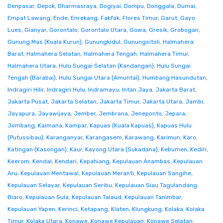
Denpasar
,
Depok
,
Dharmasraya
,
Dogiyai
,
Dompu
,
Donggala
,
Dumai
,
Empat Lawang
,
Ende
,
Enrekang
,
Fakfak
,
Flores Timur
,
Garut
,
Gayo
Lues
,
Gianyar
,
Gorontalo
,
Gorontalo Utara
,
Gowa
,
Gresik
,
Grobogan
,
Gunung Mas (Kuala Kurun)
,
Gunungkidul
,
Gunungsitoli
,
Halmahera
Barat
,
Halmahera Selatan
,
Halmahera Tengah
,
Halmahera Timur
,
Halmahera Utara
,
Hulu Sungai Selatan (Kandangan)
,
Hulu Sungai
Tengah (Barabai)
,
Hulu Sungai Utara (Amuntai)
,
Humbang Hasundutan
,
Indragiri Hilir
,
Indragiri Hulu
,
Indramayu
,
Intan Jaya
,
Jakarta Barat
,
Jakarta Pusat
,
Jakarta Selatan
,
Jakarta Timur
,
Jakarta Utara
,
Jambi
,
Jayapura
,
Jayawijaya
,
Jember
,
Jembrana
,
Jeneponto
,
Jepara
,
Jombang
,
Kaimana
,
Kampar
,
Kapuas (Kuala Kapuas)
,
Kapuas Hulu
(Putussibau)
,
Karanganyar
,
Karangasem
,
Karawang
,
Karimun
,
Karo
,
Katingan (Kasongan)
,
Kaur
,
Kayong Utara (Sukadana)
,
Kebumen
,
Kediri
,
Keerom
,
Kendal
,
Kendari
,
Kepahiang
,
Kepulauan Anambas
,
Kepulauan
Aru
,
Kepulauan Mentawai
,
Kepulauan Meranti
,
Kepulauan Sangihe
,
Kepulauan Selayar
,
Kepulauan Seribu
,
Kepulauan Siau Tagulandang
Biaro
,
Kepulauan Sula
,
Kepulauan Talaud
,
Kepulauan Tanimbar
,
Kepulauan Yapen
,
Kerinci
,
Ketapang
,
Klaten
,
Klungkung
,
Kolaka
,
Kolaka
Timur
,
Kolaka Utara
,
Konawe
,
Konawe Kepulauan
,
Konawe Selatan
,