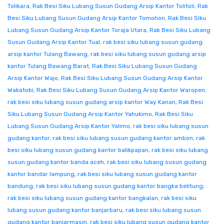
Tolikara
,
Rak Besi Siku Lubang Susun Gudang Arsip Kantor Tolitoli
,
Rak
Besi Siku Lubang Susun Gudang Arsip Kantor Tomohon
,
Rak Besi Siku
Lubang Susun Gudang Arsip Kantor Toraja Utara
,
Rak Besi Siku Lubang
Susun Gudang Arsip Kantor Tual
,
rak besi siku lubang susun gudang
arsip kantor Tulang Bawang
,
rak besi siku lubang susun gudang arsip
kantor Tulang Bawang Barat
,
Rak Besi Siku Lubang Susun Gudang
Arsip Kantor Wajo
,
Rak Besi Siku Lubang Susun Gudang Arsip Kantor
Wakatobi
,
Rak Besi Siku Lubang Susun Gudang Arsip Kantor Waropen
,
rak besi siku lubang susun gudang arsip kantor Way Kanan
,
Rak Besi
Siku Lubang Susun Gudang Arsip Kantor Yahukimo
,
Rak Besi Siku
Lubang Susun Gudang Arsip Kantor Yalimo
,
rak besi siku lubang susun
gudang kantor
,
rak besi siku lubang susun gudang kantor ambon
,
rak
besi siku lubang susun gudang kantor balikpapan
,
rak besi siku lubang
susun gudang kantor banda aceh
,
rak besi siku lubang susun gudang
kantor bandar lampung
,
rak besi siku lubang susun gudang kantor
bandung
,
rak besi siku lubang susun gudang kantor bangka belitung
,
rak besi siku lubang susun gudang kantor bangkalan
,
rak besi siku
lubang susun gudang kantor banjarbaru
,
rak besi siku lubang susun
gudang kantor banjarmasin
,
rak besi siku lubang susun gudang kantor