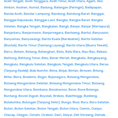
Aceh Tengah
,
Aceh Tenggara
,
Aceh Timur
,
Aceh Utara
,
Agam
,
Alor
,
Ambon
,
Asahan
,
Asmat
,
Badung
,
Balangan (Paringin)
,
Balikpapan
,
Banda Aceh
,
Bandar Lampung
,
Bandung
,
Bandung Barat
,
Banggai
,
Banggai Kepulauan
,
Banggai Laut
,
Bangka
,
Bangka Barat
,
Bangka
Selatan
,
Bangka Tengah
,
Bangkalan
,
Bangli
,
Banjar
,
Banjar (Martapura)
,
Banjarbaru
,
Banjarmasin
,
Banjarnegara
,
Bantaeng
,
Bantul
,
Banyuasin
,
Banyumas
,
Banyuwangi
,
Barito Kuala (Marabahan)
,
Barito Selatan
(Buntok)
,
Barito Timur (Tamiang Layang)
,
Barito Utara (Muara Teweh)
,
Barru
,
Batam
,
Batang
,
Batanghari
,
Batu
,
Batu Bara
,
Bau-Bau
,
Bekasi
,
Belitung
,
Belitung Timur
,
Belu
,
Bener Meriah
,
Bengkalis
,
Bengkayang
,
Bengkulu
,
Bengkulu Selatan
,
Bengkulu Tengah
,
Bengkulu Utara
,
Berau
(Tanjung Redeb)
,
Biak Numfor
,
Bima
,
Binjai
,
Bintan
,
Bireuen
,
Bitung
,
Blitar
,
Blora
,
Boalemo
,
Bogor
,
Bojonegoro
,
Bolaang Mongondow
,
Bolaang Mongondow Selatan
,
Bolaang Mongondow Timur
,
Bolaang
Mongondow Utara
,
Bombana
,
Bondowoso
,
Bone
,
Bone Bolango
,
Bontang
,
Boven Digoel
,
Boyolali
,
Brebes
,
Bukittinggi
,
Buleleng
,
Bulukumba
,
Bulungan (Tanjung Selor)
,
Bungo
,
Buol
,
Buru
,
Buru Selatan
,
Buton
,
Buton Selatan
,
Buton Tengah
,
Buton Utara
,
Ciamis
,
Cianjur
,
Cilacap
,
Cilegon
,
Cimahi
,
Cirebon
,
Dairi
,
Deiyai
,
Deli Serdang
,
Demak
,