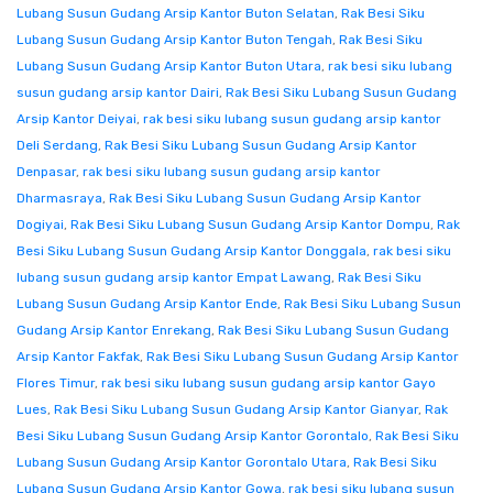
Lubang Susun Gudang Arsip Kantor Buton Selatan
,
Rak Besi Siku
Lubang Susun Gudang Arsip Kantor Buton Tengah
,
Rak Besi Siku
Lubang Susun Gudang Arsip Kantor Buton Utara
,
rak besi siku lubang
susun gudang arsip kantor Dairi
,
Rak Besi Siku Lubang Susun Gudang
Arsip Kantor Deiyai
,
rak besi siku lubang susun gudang arsip kantor
Deli Serdang
,
Rak Besi Siku Lubang Susun Gudang Arsip Kantor
Denpasar
,
rak besi siku lubang susun gudang arsip kantor
Dharmasraya
,
Rak Besi Siku Lubang Susun Gudang Arsip Kantor
Dogiyai
,
Rak Besi Siku Lubang Susun Gudang Arsip Kantor Dompu
,
Rak
Besi Siku Lubang Susun Gudang Arsip Kantor Donggala
,
rak besi siku
lubang susun gudang arsip kantor Empat Lawang
,
Rak Besi Siku
Lubang Susun Gudang Arsip Kantor Ende
,
Rak Besi Siku Lubang Susun
Gudang Arsip Kantor Enrekang
,
Rak Besi Siku Lubang Susun Gudang
Arsip Kantor Fakfak
,
Rak Besi Siku Lubang Susun Gudang Arsip Kantor
Flores Timur
,
rak besi siku lubang susun gudang arsip kantor Gayo
Lues
,
Rak Besi Siku Lubang Susun Gudang Arsip Kantor Gianyar
,
Rak
Besi Siku Lubang Susun Gudang Arsip Kantor Gorontalo
,
Rak Besi Siku
Lubang Susun Gudang Arsip Kantor Gorontalo Utara
,
Rak Besi Siku
Lubang Susun Gudang Arsip Kantor Gowa
,
rak besi siku lubang susun