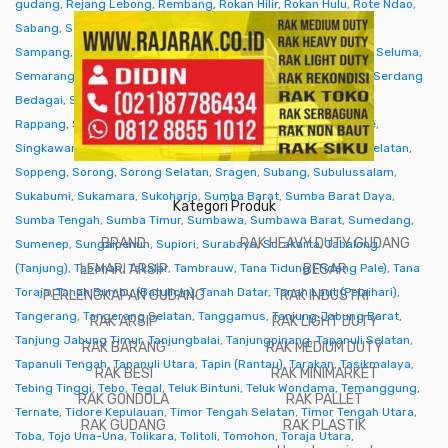
gudang
,
Rejang Lebong
,
Rembang
,
Rokan Hilir
,
Rokan Hulu
,
Rote Ndao
,
Sabang
,
Sabu Raijua
,
Salatiga
,
Samarinda
,
Sambas
,
Samosir
,
Sampang
,
Sanggau
,
Sarmi
,
Sarolangun
,
Sawahlunto
,
Sekadau
,
Seluma
,
Semarang
,
Seram Bagian Barat
,
Seram Bagian Timur
,
Serang
,
Serdang
Bedagai
,
Seruyan (Kuala Pembuang)
,
Siak
,
Sibolga
,
Sidenreng
Rappang
,
Sidoarjo
,
Sigi
,
Sijunjung
,
Sikka
,
Simalungun
,
Simeulue
,
Singkawang
,
Sinjai
,
Sintang
,
Situbondo
,
Sleman
,
Solok
,
Solok Selatan
,
Soppeng
,
Sorong
,
Sorong Selatan
,
Sragen
,
Subang
,
Subulussalam
,
Sukabumi
,
Sukamara
,
Sukoharjo
,
Sumba Barat
,
Sumba Barat Daya
,
Kategori Produk
Sumba Tengah
,
Sumba Timur
,
Sumbawa
,
Sumbawa Barat
,
Sumedang
,
BRAND
RAK HEAVY DUTY GUDANG
Sumenep
,
Sungaipenuh
,
Supiori
,
Surabaya
,
Surakarta
,
Tabalong
(Tanjung)
,
Tabanan
LEMARI ARSIP
,
Takalar
,
Tambrauw
,
Tana Tidung (Tideng Pale)
BESAR
,
Tana
Toraja
,
Tanah Bumbu (Batulicin)
,
Tanah Datar
,
Tanah Laut (Pelaihari)
,
PERLENGKAPAN GUDANG
RAK INDUSTRI
Tangerang
,
Tangerang Selatan
,
Tanggamus
,
Tanjung Jabung Barat
,
RAK ARSIP
RAK LIGHT DUTY
Tanjung Jabung Timur
,
Tanjungbalai
,
Tanjungpinang
,
Tapanuli Selatan
,
RAK BARANG
RAK MEDIUM DUTY
Tapanuli Tengah
,
Tapanuli Utara
,
Tapin (Rantau)
,
Tarakan
,
Tasikmalaya
,
RAK BESI
RAK MINIMARKET
Tebing Tinggi
,
Tebo
,
Tegal
,
Teluk Bintuni
,
Teluk Wondama
,
Temanggung
,
RAK GONDOLA
RAK PALLET
Ternate
,
Tidore Kepulauan
,
Timor Tengah Selatan
,
Timor Tengah Utara
,
RAK GUDANG
RAK PLASTIK
Toba
,
Tojo Una-Una
,
Tolikara
,
Tolitoli
,
Tomohon
,
Toraja Utara
,