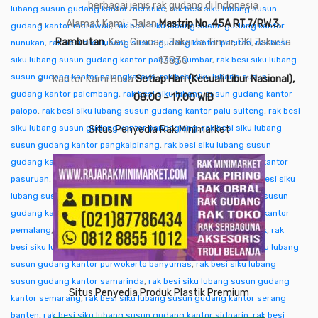
berbagai jenis rak gudang di Indonesia
lubang susun gudang kantor merauke
,
rak besi siku lubang susun
Alamat Kami : Jalan
Mastrip No. 45A RT.7/RW.3,
gudang kantor morowali
,
rak besi siku lubang susun gudang kantor
Rambutan
, Kec. Ciracas, Jakarta Timur, DKI Jakarta
nunukan
,
rak besi siku lubang susun gudang kantor pacitan
,
rak besi
siku lubang susun gudang kantor padang sumbar
13830
,
rak besi siku lubang
susun gudang kantor palangkaraya
,
rak besi siku lubang susun
Kantor Kami Buka
Setiap Hari (Kecuali Libur Nasional),
gudang kantor palembang
,
rak besi siku lubang susun gudang kantor
08.00 – 17.00 WIB
palopo
,
rak besi siku lubang susun gudang kantor palu sulteng
,
rak besi
siku lubang susun gudang kantor pandeglang
,
rak besi siku lubang
Situs Penyedia Rak Minimarket
susun gudang kantor pangkalpinang
,
rak besi siku lubang susun
gudang kantor pare-pare
,
rak besi siku lubang susun gudang kantor
pasuruan
,
rak besi siku lubang susun gudang kantor pati
,
rak besi siku
lubang susun gudang kantor pekalongan
,
rak besi siku lubang susun
gudang kantor pekanbaru
,
rak besi siku lubang susun gudang kantor
pemalang
,
rak besi siku lubang susun gudang kantor pontianak
,
rak
besi siku lubang susun gudang kantor purwakarta
,
rak besi siku lubang
susun gudang kantor purwokerto banyumas
,
rak besi siku lubang
susun gudang kantor samarinda
,
rak besi siku lubang susun gudang
Situs Penyedia Produk Plastik Premium
kantor semarang
,
rak besi siku lubang susun gudang kantor serang
banten
,
rak besi siku lubang susun gudang kantor sidoarjo
,
rak besi