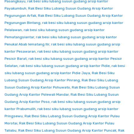
Pasangkayu
,
rak besi siku lubang susun gudang arsip kantor
Payakumbuh
,
Rak Besi Siku Lubang Susun Gudang Arsip Kantor
Pegunungan Arfak
,
Rak Besi Siku Lubang Susun Gudang Arsip Kantor
Pegunungan Bintang
,
rak besi siku lubang susun gudang arsip kantor
Pelalawan
,
rak besi siku lubang susun gudang arsip kantor
Pematangsiantar
,
rak besi siku lubang susun gudang arsip kantor
Penukal Abab lematang Ilir
,
rak besi siku lubang susun gudang arsip
kantor Pesawaran
,
rak besi siku lubang susun gudang arsip kantor
Pesisir Barat
,
rak besi siku lubang susun gudang arsip kantor Pesisir
Selatan
,
rak besi siku lubang susun gudang arsip kantor Pidie
,
rak besi
siku lubang susun gudang arsip kantor Pidie Jaya
,
Rak Besi Siku
Lubang Susun Gudang Arsip Kantor Pinrang
,
Rak Besi Siku Lubang
Susun Gudang Arsip Kantor Pohuwato
,
Rak Besi Siku Lubang Susun
Gudang Arsip Kantor Polewali Mandar
,
Rak Besi Siku Lubang Susun
Gudang Arsip Kantor Poso
,
rak besi siku lubang susun gudang arsip
kantor Prabumulih
,
rak besi siku lubang susun gudang arsip kantor
Pringsewu
,
Rak Besi Siku Lubang Susun Gudang Arsip Kantor Pulau
Morotai
,
Rak Besi Siku Lubang Susun Gudang Arsip Kantor Pulau
Taliabu
,
Rak Besi Siku Lubang Susun Gudang Arsip Kantor Puncak
,
Rak