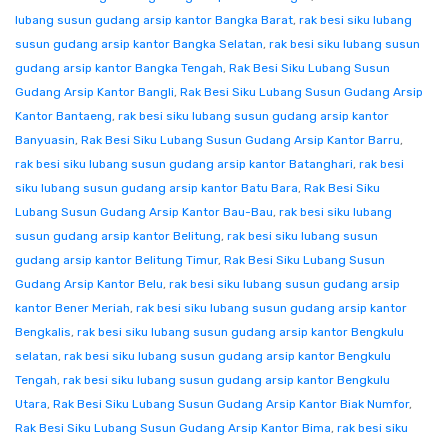
lubang susun gudang arsip kantor Bangka Barat
,
rak besi siku lubang
susun gudang arsip kantor Bangka Selatan
,
rak besi siku lubang susun
gudang arsip kantor Bangka Tengah
,
Rak Besi Siku Lubang Susun
Gudang Arsip Kantor Bangli
,
Rak Besi Siku Lubang Susun Gudang Arsip
Kantor Bantaeng
,
rak besi siku lubang susun gudang arsip kantor
Banyuasin
,
Rak Besi Siku Lubang Susun Gudang Arsip Kantor Barru
,
rak besi siku lubang susun gudang arsip kantor Batanghari
,
rak besi
siku lubang susun gudang arsip kantor Batu Bara
,
Rak Besi Siku
Lubang Susun Gudang Arsip Kantor Bau-Bau
,
rak besi siku lubang
susun gudang arsip kantor Belitung
,
rak besi siku lubang susun
gudang arsip kantor Belitung Timur
,
Rak Besi Siku Lubang Susun
Gudang Arsip Kantor Belu
,
rak besi siku lubang susun gudang arsip
kantor Bener Meriah
,
rak besi siku lubang susun gudang arsip kantor
Bengkalis
,
rak besi siku lubang susun gudang arsip kantor Bengkulu
selatan
,
rak besi siku lubang susun gudang arsip kantor Bengkulu
Tengah
,
rak besi siku lubang susun gudang arsip kantor Bengkulu
Utara
,
Rak Besi Siku Lubang Susun Gudang Arsip Kantor Biak Numfor
,
Rak Besi Siku Lubang Susun Gudang Arsip Kantor Bima
,
rak besi siku