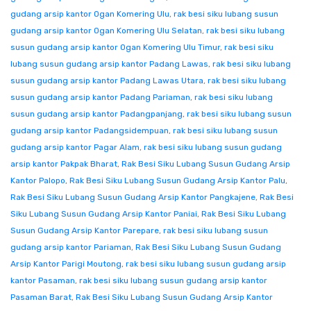
gudang arsip kantor Ogan Komering Ulu
,
rak besi siku lubang susun
gudang arsip kantor Ogan Komering Ulu Selatan
,
rak besi siku lubang
susun gudang arsip kantor Ogan Komering Ulu Timur
,
rak besi siku
lubang susun gudang arsip kantor Padang Lawas
,
rak besi siku lubang
susun gudang arsip kantor Padang Lawas Utara
,
rak besi siku lubang
susun gudang arsip kantor Padang Pariaman
,
rak besi siku lubang
susun gudang arsip kantor Padangpanjang
,
rak besi siku lubang susun
gudang arsip kantor Padangsidempuan
,
rak besi siku lubang susun
gudang arsip kantor Pagar Alam
,
rak besi siku lubang susun gudang
arsip kantor Pakpak Bharat
,
Rak Besi Siku Lubang Susun Gudang Arsip
Kantor Palopo
,
Rak Besi Siku Lubang Susun Gudang Arsip Kantor Palu
,
Rak Besi Siku Lubang Susun Gudang Arsip Kantor Pangkajene
,
Rak Besi
Siku Lubang Susun Gudang Arsip Kantor Paniai
,
Rak Besi Siku Lubang
Susun Gudang Arsip Kantor Parepare
,
rak besi siku lubang susun
gudang arsip kantor Pariaman
,
Rak Besi Siku Lubang Susun Gudang
Arsip Kantor Parigi Moutong
,
rak besi siku lubang susun gudang arsip
kantor Pasaman
,
rak besi siku lubang susun gudang arsip kantor
Pasaman Barat
,
Rak Besi Siku Lubang Susun Gudang Arsip Kantor