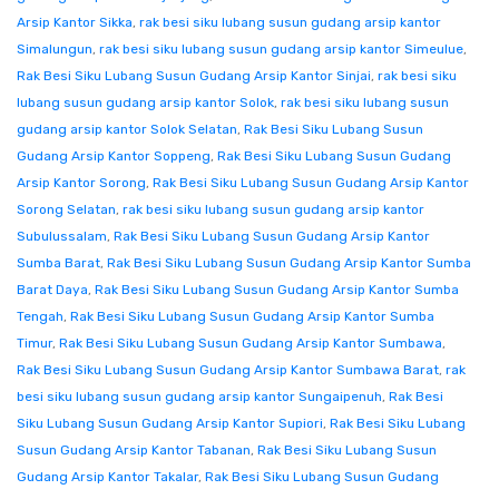
Arsip Kantor Sikka
,
rak besi siku lubang susun gudang arsip kantor
Simalungun
,
rak besi siku lubang susun gudang arsip kantor Simeulue
,
Rak Besi Siku Lubang Susun Gudang Arsip Kantor Sinjai
,
rak besi siku
lubang susun gudang arsip kantor Solok
,
rak besi siku lubang susun
gudang arsip kantor Solok Selatan
,
Rak Besi Siku Lubang Susun
Gudang Arsip Kantor Soppeng
,
Rak Besi Siku Lubang Susun Gudang
Arsip Kantor Sorong
,
Rak Besi Siku Lubang Susun Gudang Arsip Kantor
Sorong Selatan
,
rak besi siku lubang susun gudang arsip kantor
Subulussalam
,
Rak Besi Siku Lubang Susun Gudang Arsip Kantor
Sumba Barat
,
Rak Besi Siku Lubang Susun Gudang Arsip Kantor Sumba
Barat Daya
,
Rak Besi Siku Lubang Susun Gudang Arsip Kantor Sumba
Tengah
,
Rak Besi Siku Lubang Susun Gudang Arsip Kantor Sumba
Timur
,
Rak Besi Siku Lubang Susun Gudang Arsip Kantor Sumbawa
,
Rak Besi Siku Lubang Susun Gudang Arsip Kantor Sumbawa Barat
,
rak
besi siku lubang susun gudang arsip kantor Sungaipenuh
,
Rak Besi
Siku Lubang Susun Gudang Arsip Kantor Supiori
,
Rak Besi Siku Lubang
Susun Gudang Arsip Kantor Tabanan
,
Rak Besi Siku Lubang Susun
Gudang Arsip Kantor Takalar
,
Rak Besi Siku Lubang Susun Gudang