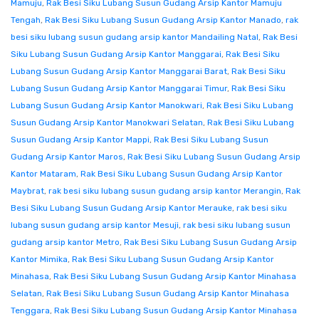
Mamuju
,
Rak Besi Siku Lubang Susun Gudang Arsip Kantor Mamuju
Tengah
,
Rak Besi Siku Lubang Susun Gudang Arsip Kantor Manado
,
rak
besi siku lubang susun gudang arsip kantor Mandailing Natal
,
Rak Besi
Siku Lubang Susun Gudang Arsip Kantor Manggarai
,
Rak Besi Siku
Lubang Susun Gudang Arsip Kantor Manggarai Barat
,
Rak Besi Siku
Lubang Susun Gudang Arsip Kantor Manggarai Timur
,
Rak Besi Siku
Lubang Susun Gudang Arsip Kantor Manokwari
,
Rak Besi Siku Lubang
Susun Gudang Arsip Kantor Manokwari Selatan
,
Rak Besi Siku Lubang
Susun Gudang Arsip Kantor Mappi
,
Rak Besi Siku Lubang Susun
Gudang Arsip Kantor Maros
,
Rak Besi Siku Lubang Susun Gudang Arsip
Kantor Mataram
,
Rak Besi Siku Lubang Susun Gudang Arsip Kantor
Maybrat
,
rak besi siku lubang susun gudang arsip kantor Merangin
,
Rak
Besi Siku Lubang Susun Gudang Arsip Kantor Merauke
,
rak besi siku
lubang susun gudang arsip kantor Mesuji
,
rak besi siku lubang susun
gudang arsip kantor Metro
,
Rak Besi Siku Lubang Susun Gudang Arsip
Kantor Mimika
,
Rak Besi Siku Lubang Susun Gudang Arsip Kantor
Minahasa
,
Rak Besi Siku Lubang Susun Gudang Arsip Kantor Minahasa
Selatan
,
Rak Besi Siku Lubang Susun Gudang Arsip Kantor Minahasa
Tenggara
,
Rak Besi Siku Lubang Susun Gudang Arsip Kantor Minahasa