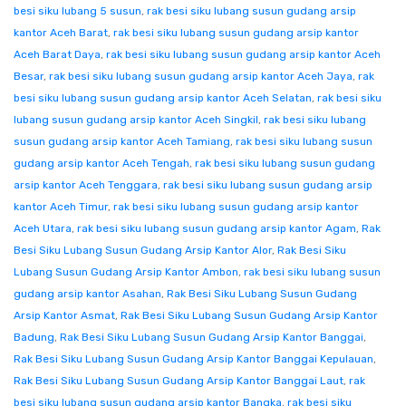
besi siku lubang 5 susun
,
rak besi siku lubang susun gudang arsip
kantor Aceh Barat
,
rak besi siku lubang susun gudang arsip kantor
Aceh Barat Daya
,
rak besi siku lubang susun gudang arsip kantor Aceh
Besar
,
rak besi siku lubang susun gudang arsip kantor Aceh Jaya
,
rak
besi siku lubang susun gudang arsip kantor Aceh Selatan
,
rak besi siku
lubang susun gudang arsip kantor Aceh Singkil
,
rak besi siku lubang
susun gudang arsip kantor Aceh Tamiang
,
rak besi siku lubang susun
gudang arsip kantor Aceh Tengah
,
rak besi siku lubang susun gudang
arsip kantor Aceh Tenggara
,
rak besi siku lubang susun gudang arsip
kantor Aceh Timur
,
rak besi siku lubang susun gudang arsip kantor
Aceh Utara
,
rak besi siku lubang susun gudang arsip kantor Agam
,
Rak
Besi Siku Lubang Susun Gudang Arsip Kantor Alor
,
Rak Besi Siku
Lubang Susun Gudang Arsip Kantor Ambon
,
rak besi siku lubang susun
gudang arsip kantor Asahan
,
Rak Besi Siku Lubang Susun Gudang
Arsip Kantor Asmat
,
Rak Besi Siku Lubang Susun Gudang Arsip Kantor
Badung
,
Rak Besi Siku Lubang Susun Gudang Arsip Kantor Banggai
,
Rak Besi Siku Lubang Susun Gudang Arsip Kantor Banggai Kepulauan
,
Rak Besi Siku Lubang Susun Gudang Arsip Kantor Banggai Laut
,
rak
besi siku lubang susun gudang arsip kantor Bangka
,
rak besi siku