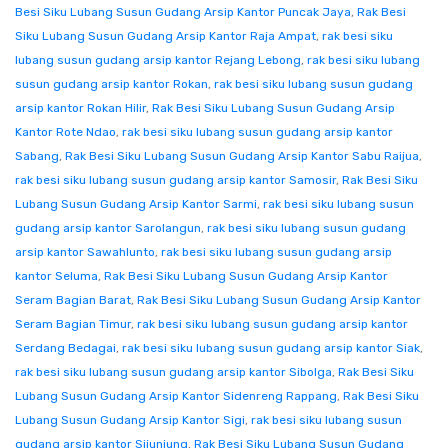
Besi Siku Lubang Susun Gudang Arsip Kantor Puncak Jaya
,
Rak Besi
Siku Lubang Susun Gudang Arsip Kantor Raja Ampat
,
rak besi siku
lubang susun gudang arsip kantor Rejang Lebong
,
rak besi siku lubang
susun gudang arsip kantor Rokan
,
rak besi siku lubang susun gudang
arsip kantor Rokan Hilir
,
Rak Besi Siku Lubang Susun Gudang Arsip
Kantor Rote Ndao
,
rak besi siku lubang susun gudang arsip kantor
Sabang
,
Rak Besi Siku Lubang Susun Gudang Arsip Kantor Sabu Raijua
,
rak besi siku lubang susun gudang arsip kantor Samosir
,
Rak Besi Siku
Lubang Susun Gudang Arsip Kantor Sarmi
,
rak besi siku lubang susun
gudang arsip kantor Sarolangun
,
rak besi siku lubang susun gudang
arsip kantor Sawahlunto
,
rak besi siku lubang susun gudang arsip
kantor Seluma
,
Rak Besi Siku Lubang Susun Gudang Arsip Kantor
Seram Bagian Barat
,
Rak Besi Siku Lubang Susun Gudang Arsip Kantor
Seram Bagian Timur
,
rak besi siku lubang susun gudang arsip kantor
Serdang Bedagai
,
rak besi siku lubang susun gudang arsip kantor Siak
,
rak besi siku lubang susun gudang arsip kantor Sibolga
,
Rak Besi Siku
Lubang Susun Gudang Arsip Kantor Sidenreng Rappang
,
Rak Besi Siku
Lubang Susun Gudang Arsip Kantor Sigi
,
rak besi siku lubang susun
gudang arsip kantor Sijunjung
,
Rak Besi Siku Lubang Susun Gudang