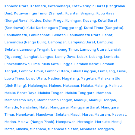
Konawe Utara
,
Kotabaru
,
Kotamobagu
,
Kotawaringin Barat (Pangkalan
Bun)
,
Kotawaringin Timur (Sampit)
,
Kuantan Singingi
,
Kubu Raya
(Sungai Raya)
,
Kudus
,
Kulon Progo
,
Kuningan
,
Kupang
,
Kutai Barat
(Sendawar)
,
Kutai Kartanegara (Tenggarong)
,
Kutai Timur (Sangatta)
,
Labuhanbatu
,
Labuhanbatu Selatan
,
Labuhanbatu Utara
,
Lahat
,
Lamandau (Nanga Bulik)
,
Lamongan
,
Lampung Barat
,
Lampung
Selatan
,
Lampung Tengah
,
Lampung Timur
,
Lampung Utara
,
Landak
(Ngabang)
,
Langkat
,
Langsa
,
Lanny Jaya
,
Lebak
,
Lebong
,
Lembata
,
Lhokseumawe
,
Lima Puluh Kota
,
Lingga
,
Lombok Barat
,
Lombok
Tengah
,
Lombok Timur
,
Lombok Utara
,
Lubuk Linggau
,
Lumajang
,
Luwu
,
Luwu Timur
,
Luwu Utara
,
Madiun
,
Magelang
,
Magetan
,
Mahakam Ulu
(Ujoh Bilang)
,
Majalengka
,
Majene
,
Makassar
,
Malaka
,
Malang
,
Malinau
,
Maluku Barat Daya
,
Maluku Tengah
,
Maluku Tenggara
,
Mamasa
,
Mamberamo Raya
,
Mamberamo Tengah
,
Mamuju
,
Mamuju Tengah
,
Manado
,
Mandailing Natal
,
Manggarai
,
Manggarai Barat
,
Manggarai
Timur
,
Manokwari
,
Manokwari Selatan
,
Mappi
,
Maros
,
Mataram
,
Maybrat
,
Medan
,
Melawi (Nanga Pinoh)
,
Mempawah
,
Merangin
,
Merauke
,
Mesuji
,
Metro
,
Mimika
,
Minahasa
,
Minahasa Selatan
,
Minahasa Tenggara
,