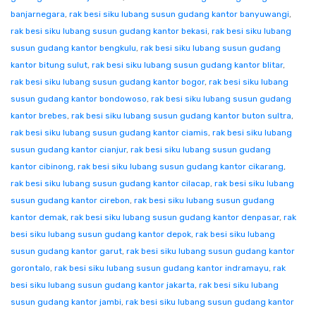
banjarnegara
,
rak besi siku lubang susun gudang kantor banyuwangi
,
rak besi siku lubang susun gudang kantor bekasi
,
rak besi siku lubang
susun gudang kantor bengkulu
,
rak besi siku lubang susun gudang
kantor bitung sulut
,
rak besi siku lubang susun gudang kantor blitar
,
rak besi siku lubang susun gudang kantor bogor
,
rak besi siku lubang
susun gudang kantor bondowoso
,
rak besi siku lubang susun gudang
kantor brebes
,
rak besi siku lubang susun gudang kantor buton sultra
,
rak besi siku lubang susun gudang kantor ciamis
,
rak besi siku lubang
susun gudang kantor cianjur
,
rak besi siku lubang susun gudang
kantor cibinong
,
rak besi siku lubang susun gudang kantor cikarang
,
rak besi siku lubang susun gudang kantor cilacap
,
rak besi siku lubang
susun gudang kantor cirebon
,
rak besi siku lubang susun gudang
kantor demak
,
rak besi siku lubang susun gudang kantor denpasar
,
rak
besi siku lubang susun gudang kantor depok
,
rak besi siku lubang
susun gudang kantor garut
,
rak besi siku lubang susun gudang kantor
gorontalo
,
rak besi siku lubang susun gudang kantor indramayu
,
rak
besi siku lubang susun gudang kantor jakarta
,
rak besi siku lubang
susun gudang kantor jambi
,
rak besi siku lubang susun gudang kantor