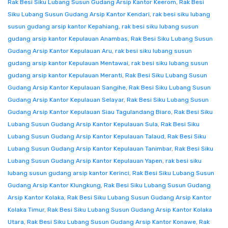
Rak Besi Siku Lubang Susun Gudang Arsip Kantor Keerom
,
Rak Besi
Siku Lubang Susun Gudang Arsip Kantor Kendari
,
rak besi siku lubang
susun gudang arsip kantor Kepahiang
,
rak besi siku lubang susun
gudang arsip kantor Kepulauan Anambas
,
Rak Besi Siku Lubang Susun
Gudang Arsip Kantor Kepulauan Aru
,
rak besi siku lubang susun
gudang arsip kantor Kepulauan Mentawai
,
rak besi siku lubang susun
gudang arsip kantor Kepulauan Meranti
,
Rak Besi Siku Lubang Susun
Gudang Arsip Kantor Kepulauan Sangihe
,
Rak Besi Siku Lubang Susun
Gudang Arsip Kantor Kepulauan Selayar
,
Rak Besi Siku Lubang Susun
Gudang Arsip Kantor Kepulauan Siau Tagulandang Biaro
,
Rak Besi Siku
Lubang Susun Gudang Arsip Kantor Kepulauan Sula
,
Rak Besi Siku
Lubang Susun Gudang Arsip Kantor Kepulauan Talaud
,
Rak Besi Siku
Lubang Susun Gudang Arsip Kantor Kepulauan Tanimbar
,
Rak Besi Siku
Lubang Susun Gudang Arsip Kantor Kepulauan Yapen
,
rak besi siku
lubang susun gudang arsip kantor Kerinci
,
Rak Besi Siku Lubang Susun
Gudang Arsip Kantor Klungkung
,
Rak Besi Siku Lubang Susun Gudang
Arsip Kantor Kolaka
,
Rak Besi Siku Lubang Susun Gudang Arsip Kantor
Kolaka Timur
,
Rak Besi Siku Lubang Susun Gudang Arsip Kantor Kolaka
Utara
,
Rak Besi Siku Lubang Susun Gudang Arsip Kantor Konawe
,
Rak