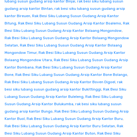
lubang susun gudang arsip kantor Binjai
,
rak besi siku lubang susun
gudang arsip kantor Bintan
,
rak besi siku lubang susun gudang arsip
kantor Bireuen
,
Rak Besi Siku Lubang Susun Gudang Arsip Kantor
Bitung
,
Rak Besi Siku Lubang Susun Gudang Arsip Kantor Boalemo
,
Rak
Besi Siku Lubang Susun Gudang Arsip Kantor Bolaang Mongondow
,
Rak Besi Siku Lubang Susun Gudang Arsip Kantor Bolaang Mongondow
Selatan
,
Rak Besi Siku Lubang Susun Gudang Arsip Kantor Bolaang
Mongondow Timur
,
Rak Besi Siku Lubang Susun Gudang Arsip Kantor
Bolaang Mongondow Utara
,
Rak Besi Siku Lubang Susun Gudang Arsip
Kantor Bombana
,
Rak Besi Siku Lubang Susun Gudang Arsip Kantor
Bone
,
Rak Besi Siku Lubang Susun Gudang Arsip Kantor Bone Bolango
,
Rak Besi Siku Lubang Susun Gudang Arsip Kantor Boven Digoel
,
rak
besi siku lubang susun gudang arsip kantor Bukittinggi
,
Rak Besi Siku
Lubang Susun Gudang Arsip Kantor Buleleng
,
Rak Besi Siku Lubang
Susun Gudang Arsip Kantor Bulukumba
,
rak besi siku lubang susun
gudang arsip kantor Bungo
,
Rak Besi Siku Lubang Susun Gudang Arsip
Kantor Buol
,
Rak Besi Siku Lubang Susun Gudang Arsip Kantor Buru
,
Rak Besi Siku Lubang Susun Gudang Arsip Kantor Buru Selatan
,
Rak
Besi Siku Lubang Susun Gudang Arsip Kantor Buton
,
Rak Besi Siku