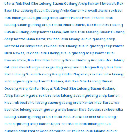
Utara
,
Rak Besi Siku Lubang Susun Gudang Arsip Kantor Morowali
,
Rak
Besi Siku Lubang Susun Gudang Arsip Kantor Morowali Utara
,
rak besi
siku lubang susun gudang arsip kantor Muara Enim
,
rak besi siku
lubang susun gudang arsip kantor Muaro Jambi
,
Rak Besi Siku Lubang
Susun Gudang Arsip Kantor Muna
,
Rak Besi Siku Lubang Susun Gudang
Arsip Kantor Muna Barat
,
rak besi siku lubang susun gudang arsip
kantor Musi Banyuasin
,
rak besi siku lubang susun gudang arsip kantor
Musi Rawas
,
rak besi siku lubang susun gudang arsip kantor Musi
Rawas Utara
,
Rak Besi Siku Lubang Susun Gudang Arsip Kantor Nabire
,
rak besi siku lubang susun gudang arsip kantor Nagan Raya
,
Rak Besi
Siku Lubang Susun Gudang Arsip Kantor Nagekeo
,
rak besi siku lubang
susun gudang arsip kantor Natuna
,
Rak Besi Siku Lubang Susun
Gudang Arsip Kantor Nduga
,
Rak Besi Siku Lubang Susun Gudang
Arsip Kantor Ngada
,
rak besi siku lubang susun gudang arsip kantor
Nias
,
rak besi siku lubang susun gudang arsip kantor Nias Barat
,
rak
besi siku lubang susun gudang arsip kantor Nias Selatan
,
rak besi siku
lubang susun gudang arsip kantor Nias Utara
,
rak besi siku lubang
susun gudang arsip kantor Ogan Ilir
,
rak besi siku lubang susun
gudang arsip kantor Ogan Komering Ilir
,
rak besi siku lubang susun