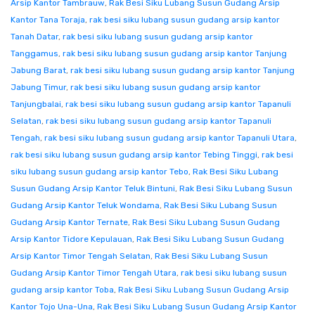
Arsip Kantor Tambrauw
,
Rak Besi Siku Lubang Susun Gudang Arsip
Kantor Tana Toraja
,
rak besi siku lubang susun gudang arsip kantor
Tanah Datar
,
rak besi siku lubang susun gudang arsip kantor
Tanggamus
,
rak besi siku lubang susun gudang arsip kantor Tanjung
Jabung Barat
,
rak besi siku lubang susun gudang arsip kantor Tanjung
Jabung Timur
,
rak besi siku lubang susun gudang arsip kantor
Tanjungbalai
,
rak besi siku lubang susun gudang arsip kantor Tapanuli
Selatan
,
rak besi siku lubang susun gudang arsip kantor Tapanuli
Tengah
,
rak besi siku lubang susun gudang arsip kantor Tapanuli Utara
,
rak besi siku lubang susun gudang arsip kantor Tebing Tinggi
,
rak besi
siku lubang susun gudang arsip kantor Tebo
,
Rak Besi Siku Lubang
Susun Gudang Arsip Kantor Teluk Bintuni
,
Rak Besi Siku Lubang Susun
Gudang Arsip Kantor Teluk Wondama
,
Rak Besi Siku Lubang Susun
Gudang Arsip Kantor Ternate
,
Rak Besi Siku Lubang Susun Gudang
Arsip Kantor Tidore Kepulauan
,
Rak Besi Siku Lubang Susun Gudang
Arsip Kantor Timor Tengah Selatan
,
Rak Besi Siku Lubang Susun
Gudang Arsip Kantor Timor Tengah Utara
,
rak besi siku lubang susun
gudang arsip kantor Toba
,
Rak Besi Siku Lubang Susun Gudang Arsip
Kantor Tojo Una-Una
,
Rak Besi Siku Lubang Susun Gudang Arsip Kantor