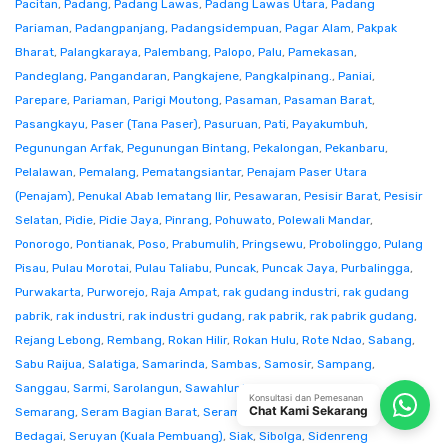
Pacitan
,
Padang
,
Padang Lawas
,
Padang Lawas Utara
,
Padang
Pariaman
,
Padangpanjang
,
Padangsidempuan
,
Pagar Alam
,
Pakpak
Bharat
,
Palangkaraya
,
Palembang
,
Palopo
,
Palu
,
Pamekasan
,
Pandeglang
,
Pangandaran
,
Pangkajene
,
Pangkalpinang.
,
Paniai
,
Parepare
,
Pariaman
,
Parigi Moutong
,
Pasaman
,
Pasaman Barat
,
Pasangkayu
,
Paser (Tana Paser)
,
Pasuruan
,
Pati
,
Payakumbuh
,
Pegunungan Arfak
,
Pegunungan Bintang
,
Pekalongan
,
Pekanbaru
,
Pelalawan
,
Pemalang
,
Pematangsiantar
,
Penajam Paser Utara
(Penajam)
,
Penukal Abab lematang Ilir
,
Pesawaran
,
Pesisir Barat
,
Pesisir
Selatan
,
Pidie
,
Pidie Jaya
,
Pinrang
,
Pohuwato
,
Polewali Mandar
,
Ponorogo
,
Pontianak
,
Poso
,
Prabumulih
,
Pringsewu
,
Probolinggo
,
Pulang
Pisau
,
Pulau Morotai
,
Pulau Taliabu
,
Puncak
,
Puncak Jaya
,
Purbalingga
,
Purwakarta
,
Purworejo
,
Raja Ampat
,
rak gudang industri
,
rak gudang
pabrik
,
rak industri
,
rak industri gudang
,
rak pabrik
,
rak pabrik gudang
,
Rejang Lebong
,
Rembang
,
Rokan Hilir
,
Rokan Hulu
,
Rote Ndao
,
Sabang
,
Sabu Raijua
,
Salatiga
,
Samarinda
,
Sambas
,
Samosir
,
Sampang
,
Sanggau
,
Sarmi
,
Sarolangun
,
Sawahlunto
,
Sekadau
,
Seluma
,
Konsultasi dan Pemesanan
Chat Kami Sekarang
Semarang
,
Seram Bagian Barat
,
Seram Bagian Timur
,
Serang
,
Serdang
Bedagai
,
Seruyan (Kuala Pembuang)
,
Siak
,
Sibolga
,
Sidenreng