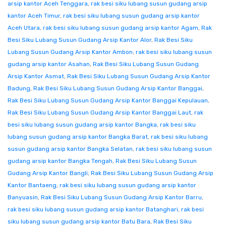
arsip kantor Aceh Tenggara
,
rak besi siku lubang susun gudang arsip
kantor Aceh Timur
,
rak besi siku lubang susun gudang arsip kantor
Aceh Utara
,
rak besi siku lubang susun gudang arsip kantor Agam
,
Rak
Besi Siku Lubang Susun Gudang Arsip Kantor Alor
,
Rak Besi Siku
Lubang Susun Gudang Arsip Kantor Ambon
,
rak besi siku lubang susun
gudang arsip kantor Asahan
,
Rak Besi Siku Lubang Susun Gudang
Arsip Kantor Asmat
,
Rak Besi Siku Lubang Susun Gudang Arsip Kantor
Badung
,
Rak Besi Siku Lubang Susun Gudang Arsip Kantor Banggai
,
Rak Besi Siku Lubang Susun Gudang Arsip Kantor Banggai Kepulauan
,
Rak Besi Siku Lubang Susun Gudang Arsip Kantor Banggai Laut
,
rak
besi siku lubang susun gudang arsip kantor Bangka
,
rak besi siku
lubang susun gudang arsip kantor Bangka Barat
,
rak besi siku lubang
susun gudang arsip kantor Bangka Selatan
,
rak besi siku lubang susun
gudang arsip kantor Bangka Tengah
,
Rak Besi Siku Lubang Susun
Gudang Arsip Kantor Bangli
,
Rak Besi Siku Lubang Susun Gudang Arsip
Kantor Bantaeng
,
rak besi siku lubang susun gudang arsip kantor
Banyuasin
,
Rak Besi Siku Lubang Susun Gudang Arsip Kantor Barru
,
rak besi siku lubang susun gudang arsip kantor Batanghari
,
rak besi
siku lubang susun gudang arsip kantor Batu Bara
,
Rak Besi Siku