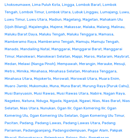
Lhokseumawe
,
Lima Puluh Kota
,
Lingga
,
Lombok Barat
,
Lombok
Tengah
,
Lombok Timur
,
Lombok Utara
,
Lubuk Linggau
,
Lumajang
,
Luwu
,
Luwu Timur
,
Luwu Utara
,
Madiun
,
Magelang
,
Magetan
,
Mahakam Ulu
(Ujoh Bilang)
,
Majalengka
,
Majene
,
Makassar
,
Malaka
,
Malang
,
Malinau
,
Maluku Barat Daya
,
Maluku Tengah
,
Maluku Tenggara
,
Mamasa
,
Mamberamo Raya
,
Mamberamo Tengah
,
Mamuju
,
Mamuju Tengah
,
Manado
,
Mandailing Natal
,
Manggarai
,
Manggarai Barat
,
Manggarai
Timur
,
Manokwari
,
Manokwari Selatan
,
Mappi
,
Maros
,
Mataram
,
Maybrat
,
Medan
,
Melawi (Nanga Pinoh)
,
Mempawah
,
Merangin
,
Merauke
,
Mesuji
,
Metro
,
Mimika
,
Minahasa
,
Minahasa Selatan
,
Minahasa Tenggara
,
Minahasa Utara
,
Mojokerto
,
Morowali
,
Morowali Utara
,
Muara Enim
,
Muaro Jambi
,
Mukomuko
,
Muna
,
Muna Barat
,
Murung Raya (Puruk Cahu)
,
Musi Banyuasin
,
Musi Rawas
,
Musi Rawas Utara
,
Nabire
,
Nagan Raya
,
Nagekeo
,
Natuna
,
Nduga
,
Ngada
,
Nganjuk
,
Ngawi
,
Nias
,
Nias Barat
,
Nias
Selatan
,
Nias Utara
,
Nunukan
,
Ogan Ilir
,
Ogan Komering Ilir
,
Ogan
Komering Ulu
,
Ogan Komering Ulu Selatan
,
Ogan Komering Ulu Timur
,
Pacitan
,
Padang
,
Padang Lawas
,
Padang Lawas Utara
,
Padang
Pariaman
,
Padangpanjang
,
Padangsidempuan
,
Pagar Alam
,
Pakpak
Bharat
,
Palangkaraya
,
Palembang
,
Palopo
,
Palu
,
Pamekasan
,