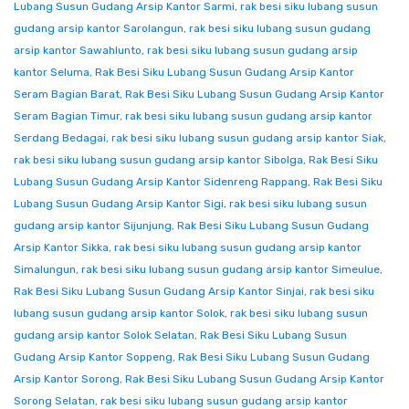
Lubang Susun Gudang Arsip Kantor Sarmi
,
rak besi siku lubang susun
gudang arsip kantor Sarolangun
,
rak besi siku lubang susun gudang
arsip kantor Sawahlunto
,
rak besi siku lubang susun gudang arsip
kantor Seluma
,
Rak Besi Siku Lubang Susun Gudang Arsip Kantor
Seram Bagian Barat
,
Rak Besi Siku Lubang Susun Gudang Arsip Kantor
Seram Bagian Timur
,
rak besi siku lubang susun gudang arsip kantor
Serdang Bedagai
,
rak besi siku lubang susun gudang arsip kantor Siak
,
rak besi siku lubang susun gudang arsip kantor Sibolga
,
Rak Besi Siku
Lubang Susun Gudang Arsip Kantor Sidenreng Rappang
,
Rak Besi Siku
Lubang Susun Gudang Arsip Kantor Sigi
,
rak besi siku lubang susun
gudang arsip kantor Sijunjung
,
Rak Besi Siku Lubang Susun Gudang
Arsip Kantor Sikka
,
rak besi siku lubang susun gudang arsip kantor
Simalungun
,
rak besi siku lubang susun gudang arsip kantor Simeulue
,
Rak Besi Siku Lubang Susun Gudang Arsip Kantor Sinjai
,
rak besi siku
lubang susun gudang arsip kantor Solok
,
rak besi siku lubang susun
gudang arsip kantor Solok Selatan
,
Rak Besi Siku Lubang Susun
Gudang Arsip Kantor Soppeng
,
Rak Besi Siku Lubang Susun Gudang
Arsip Kantor Sorong
,
Rak Besi Siku Lubang Susun Gudang Arsip Kantor
Sorong Selatan
,
rak besi siku lubang susun gudang arsip kantor