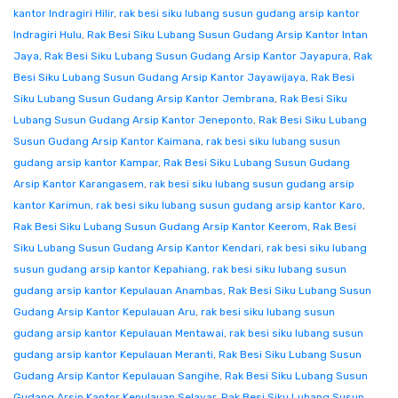
kantor Indragiri Hilir
,
rak besi siku lubang susun gudang arsip kantor
Indragiri Hulu
,
Rak Besi Siku Lubang Susun Gudang Arsip Kantor Intan
Jaya
,
Rak Besi Siku Lubang Susun Gudang Arsip Kantor Jayapura
,
Rak
Besi Siku Lubang Susun Gudang Arsip Kantor Jayawijaya
,
Rak Besi
Siku Lubang Susun Gudang Arsip Kantor Jembrana
,
Rak Besi Siku
Lubang Susun Gudang Arsip Kantor Jeneponto
,
Rak Besi Siku Lubang
Susun Gudang Arsip Kantor Kaimana
,
rak besi siku lubang susun
gudang arsip kantor Kampar
,
Rak Besi Siku Lubang Susun Gudang
Arsip Kantor Karangasem
,
rak besi siku lubang susun gudang arsip
kantor Karimun
,
rak besi siku lubang susun gudang arsip kantor Karo
,
Rak Besi Siku Lubang Susun Gudang Arsip Kantor Keerom
,
Rak Besi
Siku Lubang Susun Gudang Arsip Kantor Kendari
,
rak besi siku lubang
susun gudang arsip kantor Kepahiang
,
rak besi siku lubang susun
gudang arsip kantor Kepulauan Anambas
,
Rak Besi Siku Lubang Susun
Gudang Arsip Kantor Kepulauan Aru
,
rak besi siku lubang susun
gudang arsip kantor Kepulauan Mentawai
,
rak besi siku lubang susun
gudang arsip kantor Kepulauan Meranti
,
Rak Besi Siku Lubang Susun
Gudang Arsip Kantor Kepulauan Sangihe
,
Rak Besi Siku Lubang Susun
Gudang Arsip Kantor Kepulauan Selayar
,
Rak Besi Siku Lubang Susun