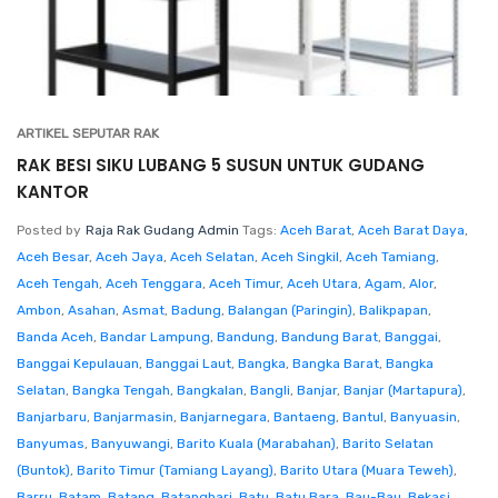
ARTIKEL SEPUTAR RAK
RAK BESI SIKU LUBANG 5 SUSUN UNTUK GUDANG
KANTOR
Posted by
Raja Rak Gudang Admin
Tags:
Aceh Barat
,
Aceh Barat Daya
,
Aceh Besar
,
Aceh Jaya
,
Aceh Selatan
,
Aceh Singkil
,
Aceh Tamiang
,
Aceh Tengah
,
Aceh Tenggara
,
Aceh Timur
,
Aceh Utara
,
Agam
,
Alor
,
Ambon
,
Asahan
,
Asmat
,
Badung
,
Balangan (Paringin)
,
Balikpapan
,
Banda Aceh
,
Bandar Lampung
,
Bandung
,
Bandung Barat
,
Banggai
,
Banggai Kepulauan
,
Banggai Laut
,
Bangka
,
Bangka Barat
,
Bangka
Selatan
,
Bangka Tengah
,
Bangkalan
,
Bangli
,
Banjar
,
Banjar (Martapura)
,
Banjarbaru
,
Banjarmasin
,
Banjarnegara
,
Bantaeng
,
Bantul
,
Banyuasin
,
Banyumas
,
Banyuwangi
,
Barito Kuala (Marabahan)
,
Barito Selatan
(Buntok)
,
Barito Timur (Tamiang Layang)
,
Barito Utara (Muara Teweh)
,
Barru
,
Batam
,
Batang
,
Batanghari
,
Batu
,
Batu Bara
,
Bau-Bau
,
Bekasi
,