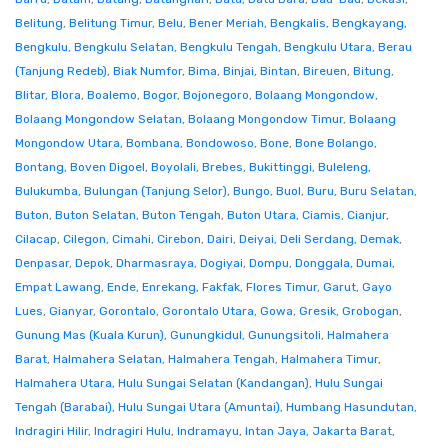
Belitung
,
Belitung Timur
,
Belu
,
Bener Meriah
,
Bengkalis
,
Bengkayang
,
Bengkulu
,
Bengkulu Selatan
,
Bengkulu Tengah
,
Bengkulu Utara
,
Berau
(Tanjung Redeb)
,
Biak Numfor
,
Bima
,
Binjai
,
Bintan
,
Bireuen
,
Bitung
,
Blitar
,
Blora
,
Boalemo
,
Bogor
,
Bojonegoro
,
Bolaang Mongondow
,
Bolaang Mongondow Selatan
,
Bolaang Mongondow Timur
,
Bolaang
Mongondow Utara
,
Bombana
,
Bondowoso
,
Bone
,
Bone Bolango
,
Bontang
,
Boven Digoel
,
Boyolali
,
Brebes
,
Bukittinggi
,
Buleleng
,
Bulukumba
,
Bulungan (Tanjung Selor)
,
Bungo
,
Buol
,
Buru
,
Buru Selatan
,
Buton
,
Buton Selatan
,
Buton Tengah
,
Buton Utara
,
Ciamis
,
Cianjur
,
Cilacap
,
Cilegon
,
Cimahi
,
Cirebon
,
Dairi
,
Deiyai
,
Deli Serdang
,
Demak
,
Denpasar
,
Depok
,
Dharmasraya
,
Dogiyai
,
Dompu
,
Donggala
,
Dumai
,
Empat Lawang
,
Ende
,
Enrekang
,
Fakfak
,
Flores Timur
,
Garut
,
Gayo
Lues
,
Gianyar
,
Gorontalo
,
Gorontalo Utara
,
Gowa
,
Gresik
,
Grobogan
,
Gunung Mas (Kuala Kurun)
,
Gunungkidul
,
Gunungsitoli
,
Halmahera
Barat
,
Halmahera Selatan
,
Halmahera Tengah
,
Halmahera Timur
,
Halmahera Utara
,
Hulu Sungai Selatan (Kandangan)
,
Hulu Sungai
Tengah (Barabai)
,
Hulu Sungai Utara (Amuntai)
,
Humbang Hasundutan
,
Indragiri Hilir
,
Indragiri Hulu
,
Indramayu
,
Intan Jaya
,
Jakarta Barat
,