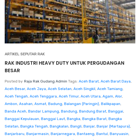
ARTIKEL SEPUTAR RAK
RAK INDUSTRI HEAVY DUTY UNTUK PERGUDANGAN
BESAR
Posted by
Raja Rak Gudang Admin
Tags:
Aceh Barat
,
Aceh Barat Daya
,
Aceh Besar
,
Aceh Jaya
,
Aceh Selatan
,
Aceh Singkil
,
Aceh Tamiang
,
Aceh Tengah
,
Aceh Tenggara
,
Aceh Timur
,
Aceh Utara
,
Agam
,
Alor
,
Ambon
,
Asahan
,
Asmat
,
Badung
,
Balangan (Paringin)
,
Balikpapan
,
Banda Aceh
,
Bandar Lampung
,
Bandung
,
Bandung Barat
,
Banggai
,
Banggai Kepulauan
,
Banggai Laut
,
Bangka
,
Bangka Barat
,
Bangka
Selatan
,
Bangka Tengah
,
Bangkalan
,
Bangli
,
Banjar
,
Banjar (Martapura)
,
Banjarbaru
,
Banjarmasin
,
Banjarnegara
,
Bantaeng
,
Bantul
,
Banyuasin
,