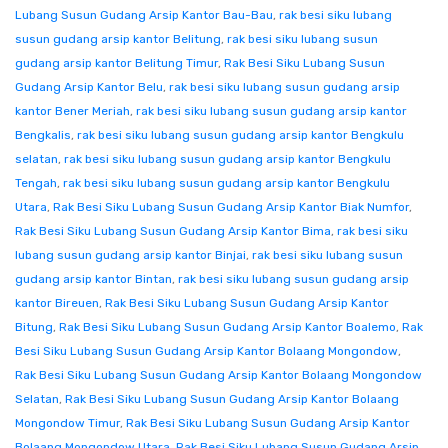
Lubang Susun Gudang Arsip Kantor Bau-Bau
,
rak besi siku lubang
susun gudang arsip kantor Belitung
,
rak besi siku lubang susun
gudang arsip kantor Belitung Timur
,
Rak Besi Siku Lubang Susun
Gudang Arsip Kantor Belu
,
rak besi siku lubang susun gudang arsip
kantor Bener Meriah
,
rak besi siku lubang susun gudang arsip kantor
Bengkalis
,
rak besi siku lubang susun gudang arsip kantor Bengkulu
selatan
,
rak besi siku lubang susun gudang arsip kantor Bengkulu
Tengah
,
rak besi siku lubang susun gudang arsip kantor Bengkulu
Utara
,
Rak Besi Siku Lubang Susun Gudang Arsip Kantor Biak Numfor
,
Rak Besi Siku Lubang Susun Gudang Arsip Kantor Bima
,
rak besi siku
lubang susun gudang arsip kantor Binjai
,
rak besi siku lubang susun
gudang arsip kantor Bintan
,
rak besi siku lubang susun gudang arsip
kantor Bireuen
,
Rak Besi Siku Lubang Susun Gudang Arsip Kantor
Bitung
,
Rak Besi Siku Lubang Susun Gudang Arsip Kantor Boalemo
,
Rak
Besi Siku Lubang Susun Gudang Arsip Kantor Bolaang Mongondow
,
Rak Besi Siku Lubang Susun Gudang Arsip Kantor Bolaang Mongondow
Selatan
,
Rak Besi Siku Lubang Susun Gudang Arsip Kantor Bolaang
Mongondow Timur
,
Rak Besi Siku Lubang Susun Gudang Arsip Kantor
Bolaang Mongondow Utara
,
Rak Besi Siku Lubang Susun Gudang Arsip