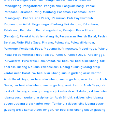
Pandeglang
,
Pangandaran
,
Pangkajene
,
Pangkalpinang.
,
Paniai
,
Parepare
,
Pariaman
,
Parigi Moutong
,
Pasaman
,
Pasaman Barat
,
Pasangkayu
,
Paser (Tana Paser)
,
Pasuruan
,
Pati
,
Payakumbuh
,
Pegunungan Arfak
,
Pegunungan Bintang
,
Pekalongan
,
Pekanbaru
,
Pelalawan
,
Pemalang
,
Pematangsiantar
,
Penajam Paser Utara
(Penajam)
,
Penukal Abab lematang Ilir
,
Pesawaran
,
Pesisir Barat
,
Pesisir
Selatan
,
Pidie
,
Pidie Jaya
,
Pinrang
,
Pohuwato
,
Polewali Mandar
,
Ponorogo
,
Pontianak
,
Poso
,
Prabumulih
,
Pringsewu
,
Probolinggo
,
Pulang
Pisau
,
Pulau Morotai
,
Pulau Taliabu
,
Puncak
,
Puncak Jaya
,
Purbalingga
,
Purwakarta
,
Purworejo
,
Raja Ampat
,
rak besi
,
rak besi siku lubang
,
rak
besi siku lubang 5 susun
,
rak besi siku lubang susun gudang arsip
kantor Aceh Barat
,
rak besi siku lubang susun gudang arsip kantor
Aceh Barat Daya
,
rak besi siku lubang susun gudang arsip kantor Aceh
Besar
,
rak besi siku lubang susun gudang arsip kantor Aceh Jaya
,
rak
besi siku lubang susun gudang arsip kantor Aceh Selatan
,
rak besi siku
lubang susun gudang arsip kantor Aceh Singkil
,
rak besi siku lubang
susun gudang arsip kantor Aceh Tamiang
,
rak besi siku lubang susun
gudang arsip kantor Aceh Tengah
,
rak besi siku lubang susun gudang