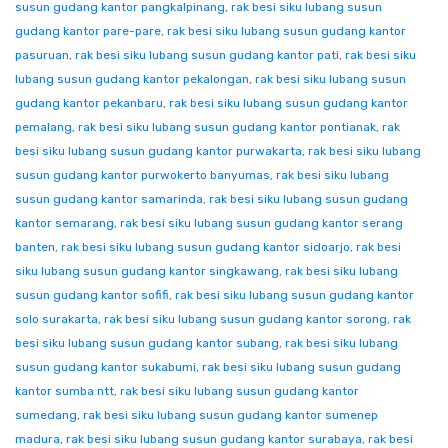
susun gudang kantor pangkalpinang
,
rak besi siku lubang susun
gudang kantor pare-pare
,
rak besi siku lubang susun gudang kantor
pasuruan
,
rak besi siku lubang susun gudang kantor pati
,
rak besi siku
lubang susun gudang kantor pekalongan
,
rak besi siku lubang susun
gudang kantor pekanbaru
,
rak besi siku lubang susun gudang kantor
pemalang
,
rak besi siku lubang susun gudang kantor pontianak
,
rak
besi siku lubang susun gudang kantor purwakarta
,
rak besi siku lubang
susun gudang kantor purwokerto banyumas
,
rak besi siku lubang
susun gudang kantor samarinda
,
rak besi siku lubang susun gudang
kantor semarang
,
rak besi siku lubang susun gudang kantor serang
banten
,
rak besi siku lubang susun gudang kantor sidoarjo
,
rak besi
siku lubang susun gudang kantor singkawang
,
rak besi siku lubang
susun gudang kantor sofifi
,
rak besi siku lubang susun gudang kantor
solo surakarta
,
rak besi siku lubang susun gudang kantor sorong
,
rak
besi siku lubang susun gudang kantor subang
,
rak besi siku lubang
susun gudang kantor sukabumi
,
rak besi siku lubang susun gudang
kantor sumba ntt
,
rak besi siku lubang susun gudang kantor
sumedang
,
rak besi siku lubang susun gudang kantor sumenep
madura
,
rak besi siku lubang susun gudang kantor surabaya
,
rak besi