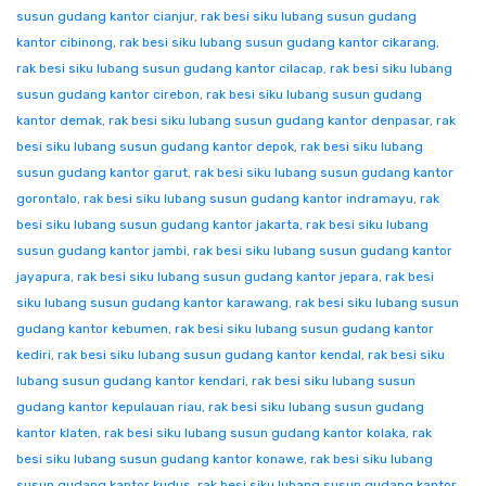
susun gudang kantor cianjur
,
rak besi siku lubang susun gudang
kantor cibinong
,
rak besi siku lubang susun gudang kantor cikarang
,
rak besi siku lubang susun gudang kantor cilacap
,
rak besi siku lubang
susun gudang kantor cirebon
,
rak besi siku lubang susun gudang
kantor demak
,
rak besi siku lubang susun gudang kantor denpasar
,
rak
besi siku lubang susun gudang kantor depok
,
rak besi siku lubang
susun gudang kantor garut
,
rak besi siku lubang susun gudang kantor
gorontalo
,
rak besi siku lubang susun gudang kantor indramayu
,
rak
besi siku lubang susun gudang kantor jakarta
,
rak besi siku lubang
susun gudang kantor jambi
,
rak besi siku lubang susun gudang kantor
jayapura
,
rak besi siku lubang susun gudang kantor jepara
,
rak besi
siku lubang susun gudang kantor karawang
,
rak besi siku lubang susun
gudang kantor kebumen
,
rak besi siku lubang susun gudang kantor
kediri
,
rak besi siku lubang susun gudang kantor kendal
,
rak besi siku
lubang susun gudang kantor kendari
,
rak besi siku lubang susun
gudang kantor kepulauan riau
,
rak besi siku lubang susun gudang
kantor klaten
,
rak besi siku lubang susun gudang kantor kolaka
,
rak
besi siku lubang susun gudang kantor konawe
,
rak besi siku lubang
susun gudang kantor kudus
,
rak besi siku lubang susun gudang kantor