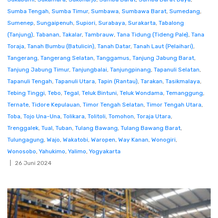
Sumba Tengah
,
Sumba Timur
,
Sumbawa
,
Sumbawa Barat
,
Sumedang
,
Sumenep
,
Sungaipenuh
,
Supiori
,
Surabaya
,
Surakarta
,
Tabalong
(Tanjung)
,
Tabanan
,
Takalar
,
Tambrauw
,
Tana Tidung (Tideng Pale)
,
Tana
Toraja
,
Tanah Bumbu (Batulicin)
,
Tanah Datar
,
Tanah Laut (Pelaihari)
,
Tangerang
,
Tangerang Selatan
,
Tanggamus
,
Tanjung Jabung Barat
,
Tanjung Jabung Timur
,
Tanjungbalai
,
Tanjungpinang
,
Tapanuli Selatan
,
Tapanuli Tengah
,
Tapanuli Utara
,
Tapin (Rantau)
,
Tarakan
,
Tasikmalaya
,
Tebing Tinggi
,
Tebo
,
Tegal
,
Teluk Bintuni
,
Teluk Wondama
,
Temanggung
,
Ternate
,
Tidore Kepulauan
,
Timor Tengah Selatan
,
Timor Tengah Utara
,
Toba
,
Tojo Una-Una
,
Tolikara
,
Tolitoli
,
Tomohon
,
Toraja Utara
,
Trenggalek
,
Tual
,
Tuban
,
Tulang Bawang
,
Tulang Bawang Barat
,
Tulungagung
,
Wajo
,
Wakatobi
,
Waropen
,
Way Kanan
,
Wonogiri
,
Wonosobo
,
Yahukimo
,
Yalimo
,
Yogyakarta
26 Juni 2024