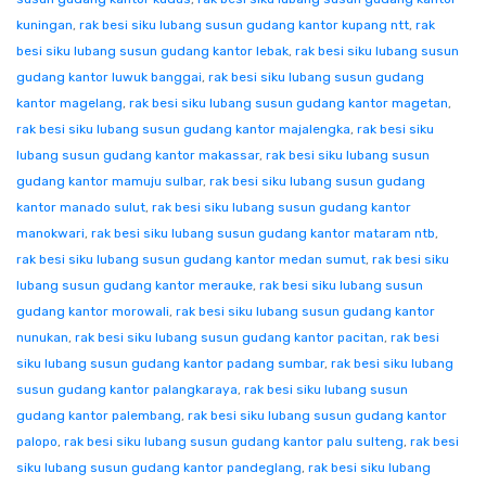
kuningan
,
rak besi siku lubang susun gudang kantor kupang ntt
,
rak
besi siku lubang susun gudang kantor lebak
,
rak besi siku lubang susun
gudang kantor luwuk banggai
,
rak besi siku lubang susun gudang
kantor magelang
,
rak besi siku lubang susun gudang kantor magetan
,
rak besi siku lubang susun gudang kantor majalengka
,
rak besi siku
lubang susun gudang kantor makassar
,
rak besi siku lubang susun
gudang kantor mamuju sulbar
,
rak besi siku lubang susun gudang
kantor manado sulut
,
rak besi siku lubang susun gudang kantor
manokwari
,
rak besi siku lubang susun gudang kantor mataram ntb
,
rak besi siku lubang susun gudang kantor medan sumut
,
rak besi siku
lubang susun gudang kantor merauke
,
rak besi siku lubang susun
gudang kantor morowali
,
rak besi siku lubang susun gudang kantor
nunukan
,
rak besi siku lubang susun gudang kantor pacitan
,
rak besi
siku lubang susun gudang kantor padang sumbar
,
rak besi siku lubang
susun gudang kantor palangkaraya
,
rak besi siku lubang susun
gudang kantor palembang
,
rak besi siku lubang susun gudang kantor
palopo
,
rak besi siku lubang susun gudang kantor palu sulteng
,
rak besi
siku lubang susun gudang kantor pandeglang
,
rak besi siku lubang