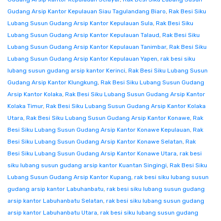
Gudang Arsip Kantor Kepulauan Siau Tagulandang Biaro
,
Rak Besi Siku
Lubang Susun Gudang Arsip Kantor Kepulauan Sula
,
Rak Besi Siku
Lubang Susun Gudang Arsip Kantor Kepulauan Talaud
,
Rak Besi Siku
Lubang Susun Gudang Arsip Kantor Kepulauan Tanimbar
,
Rak Besi Siku
Lubang Susun Gudang Arsip Kantor Kepulauan Yapen
,
rak besi siku
lubang susun gudang arsip kantor Kerinci
,
Rak Besi Siku Lubang Susun
Gudang Arsip Kantor Klungkung
,
Rak Besi Siku Lubang Susun Gudang
Arsip Kantor Kolaka
,
Rak Besi Siku Lubang Susun Gudang Arsip Kantor
Kolaka Timur
,
Rak Besi Siku Lubang Susun Gudang Arsip Kantor Kolaka
Utara
,
Rak Besi Siku Lubang Susun Gudang Arsip Kantor Konawe
,
Rak
Besi Siku Lubang Susun Gudang Arsip Kantor Konawe Kepulauan
,
Rak
Besi Siku Lubang Susun Gudang Arsip Kantor Konawe Selatan
,
Rak
Besi Siku Lubang Susun Gudang Arsip Kantor Konawe Utara
,
rak besi
siku lubang susun gudang arsip kantor Kuantan Singingi
,
Rak Besi Siku
Lubang Susun Gudang Arsip Kantor Kupang
,
rak besi siku lubang susun
gudang arsip kantor Labuhanbatu
,
rak besi siku lubang susun gudang
arsip kantor Labuhanbatu Selatan
,
rak besi siku lubang susun gudang
arsip kantor Labuhanbatu Utara
,
rak besi siku lubang susun gudang