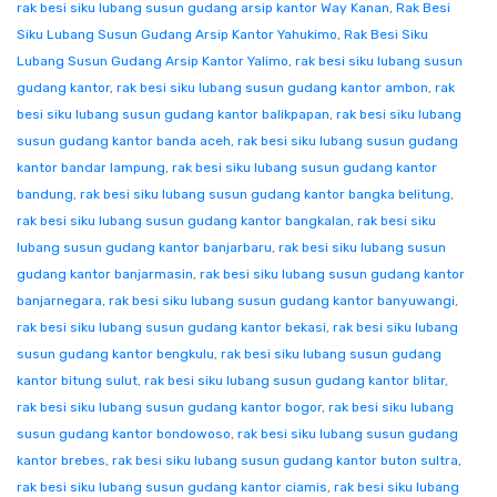
rak besi siku lubang susun gudang arsip kantor Way Kanan
,
Rak Besi
Siku Lubang Susun Gudang Arsip Kantor Yahukimo
,
Rak Besi Siku
Lubang Susun Gudang Arsip Kantor Yalimo
,
rak besi siku lubang susun
gudang kantor
,
rak besi siku lubang susun gudang kantor ambon
,
rak
besi siku lubang susun gudang kantor balikpapan
,
rak besi siku lubang
susun gudang kantor banda aceh
,
rak besi siku lubang susun gudang
kantor bandar lampung
,
rak besi siku lubang susun gudang kantor
bandung
,
rak besi siku lubang susun gudang kantor bangka belitung
,
rak besi siku lubang susun gudang kantor bangkalan
,
rak besi siku
lubang susun gudang kantor banjarbaru
,
rak besi siku lubang susun
gudang kantor banjarmasin
,
rak besi siku lubang susun gudang kantor
banjarnegara
,
rak besi siku lubang susun gudang kantor banyuwangi
,
rak besi siku lubang susun gudang kantor bekasi
,
rak besi siku lubang
susun gudang kantor bengkulu
,
rak besi siku lubang susun gudang
kantor bitung sulut
,
rak besi siku lubang susun gudang kantor blitar
,
rak besi siku lubang susun gudang kantor bogor
,
rak besi siku lubang
susun gudang kantor bondowoso
,
rak besi siku lubang susun gudang
kantor brebes
,
rak besi siku lubang susun gudang kantor buton sultra
,
rak besi siku lubang susun gudang kantor ciamis
,
rak besi siku lubang