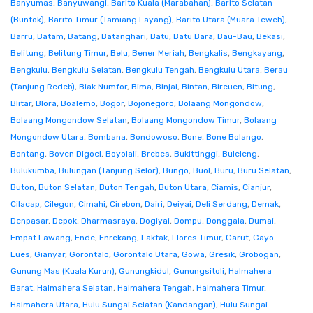
Banyumas
,
Banyuwangi
,
Barito Kuala (Marabahan)
,
Barito Selatan
(Buntok)
,
Barito Timur (Tamiang Layang)
,
Barito Utara (Muara Teweh)
,
Barru
,
Batam
,
Batang
,
Batanghari
,
Batu
,
Batu Bara
,
Bau-Bau
,
Bekasi
,
Belitung
,
Belitung Timur
,
Belu
,
Bener Meriah
,
Bengkalis
,
Bengkayang
,
Bengkulu
,
Bengkulu Selatan
,
Bengkulu Tengah
,
Bengkulu Utara
,
Berau
(Tanjung Redeb)
,
Biak Numfor
,
Bima
,
Binjai
,
Bintan
,
Bireuen
,
Bitung
,
Blitar
,
Blora
,
Boalemo
,
Bogor
,
Bojonegoro
,
Bolaang Mongondow
,
Bolaang Mongondow Selatan
,
Bolaang Mongondow Timur
,
Bolaang
Mongondow Utara
,
Bombana
,
Bondowoso
,
Bone
,
Bone Bolango
,
Bontang
,
Boven Digoel
,
Boyolali
,
Brebes
,
Bukittinggi
,
Buleleng
,
Bulukumba
,
Bulungan (Tanjung Selor)
,
Bungo
,
Buol
,
Buru
,
Buru Selatan
,
Buton
,
Buton Selatan
,
Buton Tengah
,
Buton Utara
,
Ciamis
,
Cianjur
,
Cilacap
,
Cilegon
,
Cimahi
,
Cirebon
,
Dairi
,
Deiyai
,
Deli Serdang
,
Demak
,
Denpasar
,
Depok
,
Dharmasraya
,
Dogiyai
,
Dompu
,
Donggala
,
Dumai
,
Empat Lawang
,
Ende
,
Enrekang
,
Fakfak
,
Flores Timur
,
Garut
,
Gayo
Lues
,
Gianyar
,
Gorontalo
,
Gorontalo Utara
,
Gowa
,
Gresik
,
Grobogan
,
Gunung Mas (Kuala Kurun)
,
Gunungkidul
,
Gunungsitoli
,
Halmahera
Barat
,
Halmahera Selatan
,
Halmahera Tengah
,
Halmahera Timur
,
Halmahera Utara
,
Hulu Sungai Selatan (Kandangan)
,
Hulu Sungai