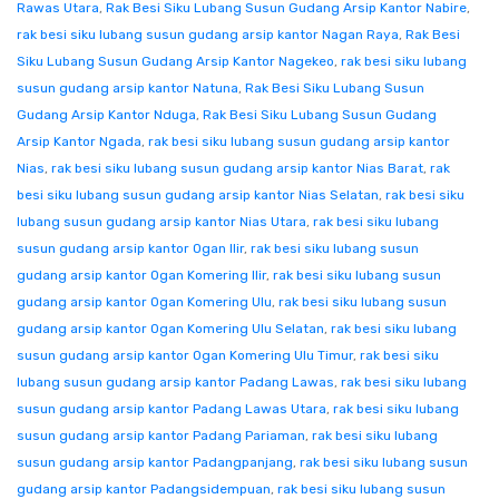
Rawas Utara
,
Rak Besi Siku Lubang Susun Gudang Arsip Kantor Nabire
,
rak besi siku lubang susun gudang arsip kantor Nagan Raya
,
Rak Besi
Siku Lubang Susun Gudang Arsip Kantor Nagekeo
,
rak besi siku lubang
susun gudang arsip kantor Natuna
,
Rak Besi Siku Lubang Susun
Gudang Arsip Kantor Nduga
,
Rak Besi Siku Lubang Susun Gudang
Arsip Kantor Ngada
,
rak besi siku lubang susun gudang arsip kantor
Nias
,
rak besi siku lubang susun gudang arsip kantor Nias Barat
,
rak
besi siku lubang susun gudang arsip kantor Nias Selatan
,
rak besi siku
lubang susun gudang arsip kantor Nias Utara
,
rak besi siku lubang
susun gudang arsip kantor Ogan Ilir
,
rak besi siku lubang susun
gudang arsip kantor Ogan Komering Ilir
,
rak besi siku lubang susun
gudang arsip kantor Ogan Komering Ulu
,
rak besi siku lubang susun
gudang arsip kantor Ogan Komering Ulu Selatan
,
rak besi siku lubang
susun gudang arsip kantor Ogan Komering Ulu Timur
,
rak besi siku
lubang susun gudang arsip kantor Padang Lawas
,
rak besi siku lubang
susun gudang arsip kantor Padang Lawas Utara
,
rak besi siku lubang
susun gudang arsip kantor Padang Pariaman
,
rak besi siku lubang
susun gudang arsip kantor Padangpanjang
,
rak besi siku lubang susun
gudang arsip kantor Padangsidempuan
,
rak besi siku lubang susun