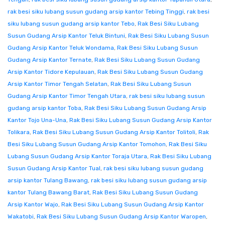
rak besi siku lubang susun gudang arsip kantor Tebing Tinggi
,
rak besi
siku lubang susun gudang arsip kantor Tebo
,
Rak Besi Siku Lubang
Susun Gudang Arsip Kantor Teluk Bintuni
,
Rak Besi Siku Lubang Susun
Gudang Arsip Kantor Teluk Wondama
,
Rak Besi Siku Lubang Susun
Gudang Arsip Kantor Ternate
,
Rak Besi Siku Lubang Susun Gudang
Arsip Kantor Tidore Kepulauan
,
Rak Besi Siku Lubang Susun Gudang
Arsip Kantor Timor Tengah Selatan
,
Rak Besi Siku Lubang Susun
Gudang Arsip Kantor Timor Tengah Utara
,
rak besi siku lubang susun
gudang arsip kantor Toba
,
Rak Besi Siku Lubang Susun Gudang Arsip
Kantor Tojo Una-Una
,
Rak Besi Siku Lubang Susun Gudang Arsip Kantor
Tolikara
,
Rak Besi Siku Lubang Susun Gudang Arsip Kantor Tolitoli
,
Rak
Besi Siku Lubang Susun Gudang Arsip Kantor Tomohon
,
Rak Besi Siku
Lubang Susun Gudang Arsip Kantor Toraja Utara
,
Rak Besi Siku Lubang
Susun Gudang Arsip Kantor Tual
,
rak besi siku lubang susun gudang
arsip kantor Tulang Bawang
,
rak besi siku lubang susun gudang arsip
kantor Tulang Bawang Barat
,
Rak Besi Siku Lubang Susun Gudang
Arsip Kantor Wajo
,
Rak Besi Siku Lubang Susun Gudang Arsip Kantor
Wakatobi
,
Rak Besi Siku Lubang Susun Gudang Arsip Kantor Waropen
,