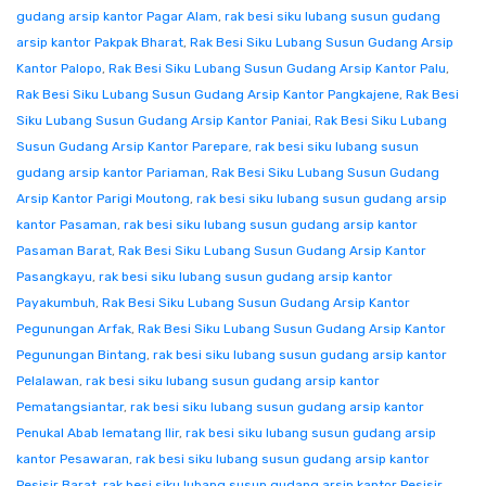
gudang arsip kantor Pagar Alam
,
rak besi siku lubang susun gudang
arsip kantor Pakpak Bharat
,
Rak Besi Siku Lubang Susun Gudang Arsip
Kantor Palopo
,
Rak Besi Siku Lubang Susun Gudang Arsip Kantor Palu
,
Rak Besi Siku Lubang Susun Gudang Arsip Kantor Pangkajene
,
Rak Besi
Siku Lubang Susun Gudang Arsip Kantor Paniai
,
Rak Besi Siku Lubang
Susun Gudang Arsip Kantor Parepare
,
rak besi siku lubang susun
gudang arsip kantor Pariaman
,
Rak Besi Siku Lubang Susun Gudang
Arsip Kantor Parigi Moutong
,
rak besi siku lubang susun gudang arsip
kantor Pasaman
,
rak besi siku lubang susun gudang arsip kantor
Pasaman Barat
,
Rak Besi Siku Lubang Susun Gudang Arsip Kantor
Pasangkayu
,
rak besi siku lubang susun gudang arsip kantor
Payakumbuh
,
Rak Besi Siku Lubang Susun Gudang Arsip Kantor
Pegunungan Arfak
,
Rak Besi Siku Lubang Susun Gudang Arsip Kantor
Pegunungan Bintang
,
rak besi siku lubang susun gudang arsip kantor
Pelalawan
,
rak besi siku lubang susun gudang arsip kantor
Pematangsiantar
,
rak besi siku lubang susun gudang arsip kantor
Penukal Abab lematang Ilir
,
rak besi siku lubang susun gudang arsip
kantor Pesawaran
,
rak besi siku lubang susun gudang arsip kantor
Pesisir Barat
,
rak besi siku lubang susun gudang arsip kantor Pesisir