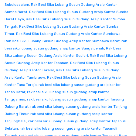
Subulussalam
,
Rak Besi Siku Lubang Susun Gudang Arsip Kantor
Sumba Barat
,
Rak Besi Siku Lubang Susun Gudang Arsip Kantor Sumba
Barat Daya
,
Rak Besi Siku Lubang Susun Gudang Arsip Kantor Sumba
Tengah
,
Rak Besi Siku Lubang Susun Gudang Arsip Kantor Sumba
Timur
,
Rak Besi Siku Lubang Susun Gudang Arsip Kantor Sumbawa
,
Rak Besi Siku Lubang Susun Gudang Arsip Kantor Sumbawa Barat
,
rak
besi siku lubang susun gudang arsip kantor Sungaipenuh
,
Rak Besi
Siku Lubang Susun Gudang Arsip Kantor Supiori
,
Rak Besi Siku Lubang
Susun Gudang Arsip Kantor Tabanan
,
Rak Besi Siku Lubang Susun
Gudang Arsip Kantor Takalar
,
Rak Besi Siku Lubang Susun Gudang
Arsip Kantor Tambrauw
,
Rak Besi Siku Lubang Susun Gudang Arsip
Kantor Tana Toraja
,
rak besi siku lubang susun gudang arsip kantor
Tanah Datar
,
rak besi siku lubang susun gudang arsip kantor
Tanggamus
,
rak besi siku lubang susun gudang arsip kantor Tanjung
Jabung Barat
,
rak besi siku lubang susun gudang arsip kantor Tanjung
Jabung Timur
,
rak besi siku lubang susun gudang arsip kantor
Tanjungbalai
,
rak besi siku lubang susun gudang arsip kantor Tapanuli
Selatan
,
rak besi siku lubang susun gudang arsip kantor Tapanuli
Tengah
,
rak besi siku lubang susun gudang arsip kantor Tapanuli Utara
,