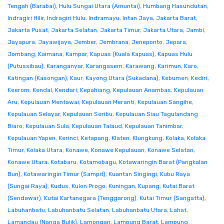
Tengah (Barabai)
,
Hulu Sungai Utara (Amuntai)
,
Humbang Hasundutan
,
Indragiri Hilir
,
Indragiri Hulu
,
Indramayu
,
Intan Jaya
,
Jakarta Barat
,
Jakarta Pusat
,
Jakarta Selatan
,
Jakarta Timur
,
Jakarta Utara
,
Jambi
,
Jayapura
,
Jayawijaya
,
Jember
,
Jembrana
,
Jeneponto
,
Jepara
,
Jombang
,
Kaimana
,
Kampar
,
Kapuas (Kuala Kapuas)
,
Kapuas Hulu
(Putussibau)
,
Karanganyar
,
Karangasem
,
Karawang
,
Karimun
,
Karo
,
Katingan (Kasongan)
,
Kaur
,
Kayong Utara (Sukadana)
,
Kebumen
,
Kediri
,
Keerom
,
Kendal
,
Kendari
,
Kepahiang
,
Kepulauan Anambas
,
Kepulauan
Aru
,
Kepulauan Mentawai
,
Kepulauan Meranti
,
Kepulauan Sangihe
,
Kepulauan Selayar
,
Kepulauan Seribu
,
Kepulauan Siau Tagulandang
Biaro
,
Kepulauan Sula
,
Kepulauan Talaud
,
Kepulauan Tanimbar
,
Kepulauan Yapen
,
Kerinci
,
Ketapang
,
Klaten
,
Klungkung
,
Kolaka
,
Kolaka
Timur
,
Kolaka Utara
,
Konawe
,
Konawe Kepulauan
,
Konawe Selatan
,
Konawe Utara
,
Kotabaru
,
Kotamobagu
,
Kotawaringin Barat (Pangkalan
Bun)
,
Kotawaringin Timur (Sampit)
,
Kuantan Singingi
,
Kubu Raya
(Sungai Raya)
,
Kudus
,
Kulon Progo
,
Kuningan
,
Kupang
,
Kutai Barat
(Sendawar)
,
Kutai Kartanegara (Tenggarong)
,
Kutai Timur (Sangatta)
,
Labuhanbatu
,
Labuhanbatu Selatan
,
Labuhanbatu Utara
,
Lahat
,
Lamandau (Nanga Bulik)
,
Lamongan
,
Lampung Barat
,
Lampung