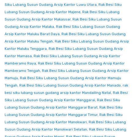
Siku Lubang Susun Gudang Arsip Kantor Luwu Utara
,
Rak Besi Siku
Lubang Susun Gudang Arsip Kantor Majene
,
Rak Besi Siku Lubang
Susun Gudang Arsip Kantor Makassar
,
Rak Besi Siku Lubang Susun
Gudang Arsip Kantor Malaka
,
Rak Besi Siku Lubang Susun Gudang
Arsip Kantor Maluku Barat Daya
,
Rak Besi Siku Lubang Susun Gudang
Arsip Kantor Maluku Tengah
,
Rak Besi Siku Lubang Susun Gudang Arsip
Kantor Maluku Tenggara
,
Rak Besi Siku Lubang Susun Gudang Arsip
Kantor Mamasa
,
Rak Besi Siku Lubang Susun Gudang Arsip Kantor
Mamberamo Raya
,
Rak Besi Siku Lubang Susun Gudang Arsip Kantor
Mamberamo Tengah
,
Rak Besi Siku Lubang Susun Gudang Arsip Kantor
Mamuju
,
Rak Besi Siku Lubang Susun Gudang Arsip Kantor Mamuju
Tengah
,
Rak Besi Siku Lubang Susun Gudang Arsip Kantor Manado
,
rak
besi siku lubang susun gudang arsip kantor Mandailing Natal
,
Rak Besi
Siku Lubang Susun Gudang Arsip Kantor Manggarai
,
Rak Besi Siku
Lubang Susun Gudang Arsip Kantor Manggarai Barat
,
Rak Besi Siku
Lubang Susun Gudang Arsip Kantor Manggarai Timur
,
Rak Besi Siku
Lubang Susun Gudang Arsip Kantor Manokwari
,
Rak Besi Siku Lubang
Susun Gudang Arsip Kantor Manokwari Selatan
,
Rak Besi Siku Lubang
Susun Gudang Arsip Kantor Mappi
,
Rak Besi Siku Lubang Susun