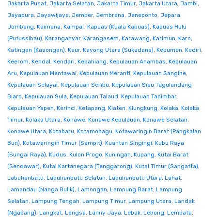
Jakarta Pusat
,
Jakarta Selatan
,
Jakarta Timur
,
Jakarta Utara
,
Jambi
,
Jayapura
,
Jayawijaya
,
Jember
,
Jembrana
,
Jeneponto
,
Jepara
,
Jombang
,
Kaimana
,
Kampar
,
Kapuas (Kuala Kapuas)
,
Kapuas Hulu
(Putussibau)
,
Karanganyar
,
Karangasem
,
Karawang
,
Karimun
,
Karo
,
Katingan (Kasongan)
,
Kaur
,
Kayong Utara (Sukadana)
,
Kebumen
,
Kediri
,
Keerom
,
Kendal
,
Kendari
,
Kepahiang
,
Kepulauan Anambas
,
Kepulauan
Aru
,
Kepulauan Mentawai
,
Kepulauan Meranti
,
Kepulauan Sangihe
,
Kepulauan Selayar
,
Kepulauan Seribu
,
Kepulauan Siau Tagulandang
Biaro
,
Kepulauan Sula
,
Kepulauan Talaud
,
Kepulauan Tanimbar
,
Kepulauan Yapen
,
Kerinci
,
Ketapang
,
Klaten
,
Klungkung
,
Kolaka
,
Kolaka
Timur
,
Kolaka Utara
,
Konawe
,
Konawe Kepulauan
,
Konawe Selatan
,
Konawe Utara
,
Kotabaru
,
Kotamobagu
,
Kotawaringin Barat (Pangkalan
Bun)
,
Kotawaringin Timur (Sampit)
,
Kuantan Singingi
,
Kubu Raya
(Sungai Raya)
,
Kudus
,
Kulon Progo
,
Kuningan
,
Kupang
,
Kutai Barat
(Sendawar)
,
Kutai Kartanegara (Tenggarong)
,
Kutai Timur (Sangatta)
,
Labuhanbatu
,
Labuhanbatu Selatan
,
Labuhanbatu Utara
,
Lahat
,
Lamandau (Nanga Bulik)
,
Lamongan
,
Lampung Barat
,
Lampung
Selatan
,
Lampung Tengah
,
Lampung Timur
,
Lampung Utara
,
Landak
(Ngabang)
,
Langkat
,
Langsa
,
Lanny Jaya
,
Lebak
,
Lebong
,
Lembata
,