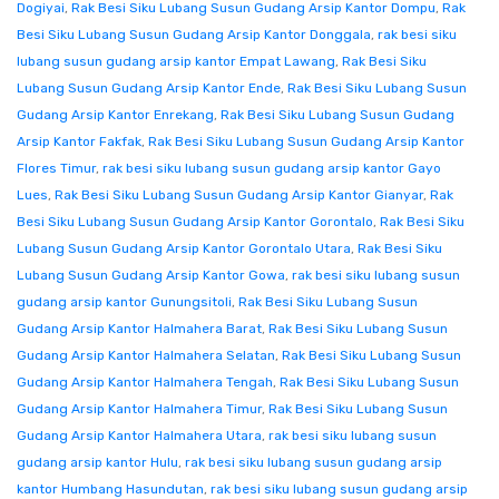
Dogiyai
,
Rak Besi Siku Lubang Susun Gudang Arsip Kantor Dompu
,
Rak
Besi Siku Lubang Susun Gudang Arsip Kantor Donggala
,
rak besi siku
lubang susun gudang arsip kantor Empat Lawang
,
Rak Besi Siku
Lubang Susun Gudang Arsip Kantor Ende
,
Rak Besi Siku Lubang Susun
Gudang Arsip Kantor Enrekang
,
Rak Besi Siku Lubang Susun Gudang
Arsip Kantor Fakfak
,
Rak Besi Siku Lubang Susun Gudang Arsip Kantor
Flores Timur
,
rak besi siku lubang susun gudang arsip kantor Gayo
Lues
,
Rak Besi Siku Lubang Susun Gudang Arsip Kantor Gianyar
,
Rak
Besi Siku Lubang Susun Gudang Arsip Kantor Gorontalo
,
Rak Besi Siku
Lubang Susun Gudang Arsip Kantor Gorontalo Utara
,
Rak Besi Siku
Lubang Susun Gudang Arsip Kantor Gowa
,
rak besi siku lubang susun
gudang arsip kantor Gunungsitoli
,
Rak Besi Siku Lubang Susun
Gudang Arsip Kantor Halmahera Barat
,
Rak Besi Siku Lubang Susun
Gudang Arsip Kantor Halmahera Selatan
,
Rak Besi Siku Lubang Susun
Gudang Arsip Kantor Halmahera Tengah
,
Rak Besi Siku Lubang Susun
Gudang Arsip Kantor Halmahera Timur
,
Rak Besi Siku Lubang Susun
Gudang Arsip Kantor Halmahera Utara
,
rak besi siku lubang susun
gudang arsip kantor Hulu
,
rak besi siku lubang susun gudang arsip
kantor Humbang Hasundutan
,
rak besi siku lubang susun gudang arsip