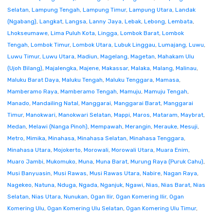
Selatan
,
Lampung Tengah
,
Lampung Timur
,
Lampung Utara
,
Landak
(Ngabang)
,
Langkat
,
Langsa
,
Lanny Jaya
,
Lebak
,
Lebong
,
Lembata
,
Lhokseumawe
,
Lima Puluh Kota
,
Lingga
,
Lombok Barat
,
Lombok
Tengah
,
Lombok Timur
,
Lombok Utara
,
Lubuk Linggau
,
Lumajang
,
Luwu
,
Luwu Timur
,
Luwu Utara
,
Madiun
,
Magelang
,
Magetan
,
Mahakam Ulu
(Ujoh Bilang)
,
Majalengka
,
Majene
,
Makassar
,
Malaka
,
Malang
,
Malinau
,
Maluku Barat Daya
,
Maluku Tengah
,
Maluku Tenggara
,
Mamasa
,
Mamberamo Raya
,
Mamberamo Tengah
,
Mamuju
,
Mamuju Tengah
,
Manado
,
Mandailing Natal
,
Manggarai
,
Manggarai Barat
,
Manggarai
Timur
,
Manokwari
,
Manokwari Selatan
,
Mappi
,
Maros
,
Mataram
,
Maybrat
,
Medan
,
Melawi (Nanga Pinoh)
,
Mempawah
,
Merangin
,
Merauke
,
Mesuji
,
Metro
,
Mimika
,
Minahasa
,
Minahasa Selatan
,
Minahasa Tenggara
,
Minahasa Utara
,
Mojokerto
,
Morowali
,
Morowali Utara
,
Muara Enim
,
Muaro Jambi
,
Mukomuko
,
Muna
,
Muna Barat
,
Murung Raya (Puruk Cahu)
,
Musi Banyuasin
,
Musi Rawas
,
Musi Rawas Utara
,
Nabire
,
Nagan Raya
,
Nagekeo
,
Natuna
,
Nduga
,
Ngada
,
Nganjuk
,
Ngawi
,
Nias
,
Nias Barat
,
Nias
Selatan
,
Nias Utara
,
Nunukan
,
Ogan Ilir
,
Ogan Komering Ilir
,
Ogan
Komering Ulu
,
Ogan Komering Ulu Selatan
,
Ogan Komering Ulu Timur
,