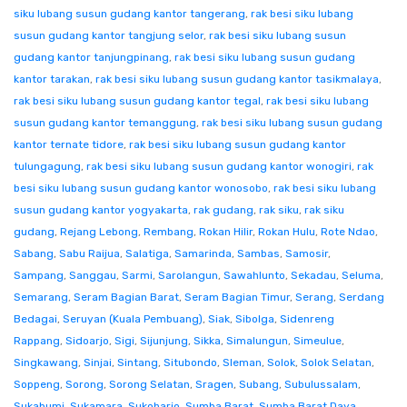
siku lubang susun gudang kantor tangerang
,
rak besi siku lubang
susun gudang kantor tangjung selor
,
rak besi siku lubang susun
gudang kantor tanjungpinang
,
rak besi siku lubang susun gudang
kantor tarakan
,
rak besi siku lubang susun gudang kantor tasikmalaya
,
rak besi siku lubang susun gudang kantor tegal
,
rak besi siku lubang
susun gudang kantor temanggung
,
rak besi siku lubang susun gudang
kantor ternate tidore
,
rak besi siku lubang susun gudang kantor
tulungagung
,
rak besi siku lubang susun gudang kantor wonogiri
,
rak
besi siku lubang susun gudang kantor wonosobo
,
rak besi siku lubang
susun gudang kantor yogyakarta
,
rak gudang
,
rak siku
,
rak siku
gudang
,
Rejang Lebong
,
Rembang
,
Rokan Hilir
,
Rokan Hulu
,
Rote Ndao
,
Sabang
,
Sabu Raijua
,
Salatiga
,
Samarinda
,
Sambas
,
Samosir
,
Sampang
,
Sanggau
,
Sarmi
,
Sarolangun
,
Sawahlunto
,
Sekadau
,
Seluma
,
Semarang
,
Seram Bagian Barat
,
Seram Bagian Timur
,
Serang
,
Serdang
Bedagai
,
Seruyan (Kuala Pembuang)
,
Siak
,
Sibolga
,
Sidenreng
Rappang
,
Sidoarjo
,
Sigi
,
Sijunjung
,
Sikka
,
Simalungun
,
Simeulue
,
Singkawang
,
Sinjai
,
Sintang
,
Situbondo
,
Sleman
,
Solok
,
Solok Selatan
,
Soppeng
,
Sorong
,
Sorong Selatan
,
Sragen
,
Subang
,
Subulussalam
,
Sukabumi
,
Sukamara
,
Sukoharjo
,
Sumba Barat
,
Sumba Barat Daya
,