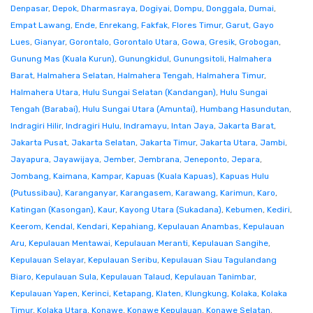
Denpasar
,
Depok
,
Dharmasraya
,
Dogiyai
,
Dompu
,
Donggala
,
Dumai
,
Empat Lawang
,
Ende
,
Enrekang
,
Fakfak
,
Flores Timur
,
Garut
,
Gayo
Lues
,
Gianyar
,
Gorontalo
,
Gorontalo Utara
,
Gowa
,
Gresik
,
Grobogan
,
Gunung Mas (Kuala Kurun)
,
Gunungkidul
,
Gunungsitoli
,
Halmahera
Barat
,
Halmahera Selatan
,
Halmahera Tengah
,
Halmahera Timur
,
Halmahera Utara
,
Hulu Sungai Selatan (Kandangan)
,
Hulu Sungai
Tengah (Barabai)
,
Hulu Sungai Utara (Amuntai)
,
Humbang Hasundutan
,
Indragiri Hilir
,
Indragiri Hulu
,
Indramayu
,
Intan Jaya
,
Jakarta Barat
,
Jakarta Pusat
,
Jakarta Selatan
,
Jakarta Timur
,
Jakarta Utara
,
Jambi
,
Jayapura
,
Jayawijaya
,
Jember
,
Jembrana
,
Jeneponto
,
Jepara
,
Jombang
,
Kaimana
,
Kampar
,
Kapuas (Kuala Kapuas)
,
Kapuas Hulu
(Putussibau)
,
Karanganyar
,
Karangasem
,
Karawang
,
Karimun
,
Karo
,
Katingan (Kasongan)
,
Kaur
,
Kayong Utara (Sukadana)
,
Kebumen
,
Kediri
,
Keerom
,
Kendal
,
Kendari
,
Kepahiang
,
Kepulauan Anambas
,
Kepulauan
Aru
,
Kepulauan Mentawai
,
Kepulauan Meranti
,
Kepulauan Sangihe
,
Kepulauan Selayar
,
Kepulauan Seribu
,
Kepulauan Siau Tagulandang
Biaro
,
Kepulauan Sula
,
Kepulauan Talaud
,
Kepulauan Tanimbar
,
Kepulauan Yapen
,
Kerinci
,
Ketapang
,
Klaten
,
Klungkung
,
Kolaka
,
Kolaka
Timur
,
Kolaka Utara
,
Konawe
,
Konawe Kepulauan
,
Konawe Selatan
,