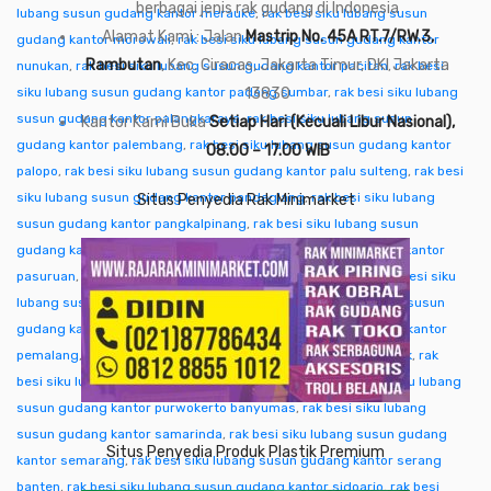
berbagai jenis rak gudang di Indonesia
lubang susun gudang kantor merauke
,
rak besi siku lubang susun
Alamat Kami : Jalan
Mastrip No. 45A RT.7/RW.3,
gudang kantor morowali
,
rak besi siku lubang susun gudang kantor
Rambutan
, Kec. Ciracas, Jakarta Timur, DKI Jakarta
nunukan
,
rak besi siku lubang susun gudang kantor pacitan
,
rak besi
siku lubang susun gudang kantor padang sumbar
13830
,
rak besi siku lubang
susun gudang kantor palangkaraya
,
rak besi siku lubang susun
Kantor Kami Buka
Setiap Hari (Kecuali Libur Nasional),
gudang kantor palembang
,
rak besi siku lubang susun gudang kantor
08.00 – 17.00 WIB
palopo
,
rak besi siku lubang susun gudang kantor palu sulteng
,
rak besi
siku lubang susun gudang kantor pandeglang
,
rak besi siku lubang
Situs Penyedia Rak Minimarket
susun gudang kantor pangkalpinang
,
rak besi siku lubang susun
gudang kantor pare-pare
,
rak besi siku lubang susun gudang kantor
pasuruan
,
rak besi siku lubang susun gudang kantor pati
,
rak besi siku
lubang susun gudang kantor pekalongan
,
rak besi siku lubang susun
gudang kantor pekanbaru
,
rak besi siku lubang susun gudang kantor
pemalang
,
rak besi siku lubang susun gudang kantor pontianak
,
rak
besi siku lubang susun gudang kantor purwakarta
,
rak besi siku lubang
susun gudang kantor purwokerto banyumas
,
rak besi siku lubang
susun gudang kantor samarinda
,
rak besi siku lubang susun gudang
Situs Penyedia Produk Plastik Premium
kantor semarang
,
rak besi siku lubang susun gudang kantor serang
banten
,
rak besi siku lubang susun gudang kantor sidoarjo
,
rak besi