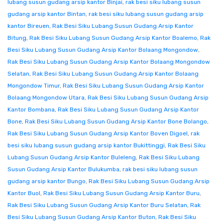
lubang susun gudang arsip kantor Binjai
,
rak besi siku lubang susun
gudang arsip kantor Bintan
,
rak besi siku lubang susun gudang arsip
kantor Bireuen
,
Rak Besi Siku Lubang Susun Gudang Arsip Kantor
Bitung
,
Rak Besi Siku Lubang Susun Gudang Arsip Kantor Boalemo
,
Rak
Besi Siku Lubang Susun Gudang Arsip Kantor Bolaang Mongondow
,
Rak Besi Siku Lubang Susun Gudang Arsip Kantor Bolaang Mongondow
Selatan
,
Rak Besi Siku Lubang Susun Gudang Arsip Kantor Bolaang
Mongondow Timur
,
Rak Besi Siku Lubang Susun Gudang Arsip Kantor
Bolaang Mongondow Utara
,
Rak Besi Siku Lubang Susun Gudang Arsip
Kantor Bombana
,
Rak Besi Siku Lubang Susun Gudang Arsip Kantor
Bone
,
Rak Besi Siku Lubang Susun Gudang Arsip Kantor Bone Bolango
,
Rak Besi Siku Lubang Susun Gudang Arsip Kantor Boven Digoel
,
rak
besi siku lubang susun gudang arsip kantor Bukittinggi
,
Rak Besi Siku
Lubang Susun Gudang Arsip Kantor Buleleng
,
Rak Besi Siku Lubang
Susun Gudang Arsip Kantor Bulukumba
,
rak besi siku lubang susun
gudang arsip kantor Bungo
,
Rak Besi Siku Lubang Susun Gudang Arsip
Kantor Buol
,
Rak Besi Siku Lubang Susun Gudang Arsip Kantor Buru
,
Rak Besi Siku Lubang Susun Gudang Arsip Kantor Buru Selatan
,
Rak
Besi Siku Lubang Susun Gudang Arsip Kantor Buton
,
Rak Besi Siku