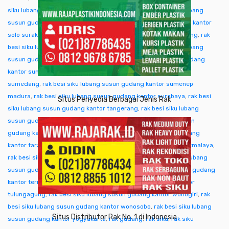
siku lubang susun gudang kantor singkawang
,
rak besi siku lubang
susun gudang kantor sofifi
,
rak besi siku lubang susun gudang kantor
solo surakarta
,
rak besi siku lubang susun gudang kantor sorong
,
rak
besi siku lubang susun gudang kantor subang
,
rak besi siku lubang
susun gudang kantor sukabumi
,
rak besi siku lubang susun gudang
kantor sumba ntt
,
rak besi siku lubang susun gudang kantor
sumedang
,
rak besi siku lubang susun gudang kantor sumenep
madura
,
rak besi siku lubang susun gudang kantor surabaya
,
rak besi
Situs Penyedia Berbagai Jenis Rak
siku lubang susun gudang kantor tangerang
,
rak besi siku lubang
susun gudang kantor tangjung selor
,
rak besi siku lubang susun
gudang kantor tanjungpinang
,
rak besi siku lubang susun gudang
kantor tarakan
,
rak besi siku lubang susun gudang kantor tasikmalaya
,
rak besi siku lubang susun gudang kantor tegal
,
rak besi siku lubang
susun gudang kantor temanggung
,
rak besi siku lubang susun gudang
kantor ternate tidore
,
rak besi siku lubang susun gudang kantor
tulungagung
,
rak besi siku lubang susun gudang kantor wonogiri
,
rak
besi siku lubang susun gudang kantor wonosobo
,
rak besi siku lubang
Situs Distributor Rak No. 1 di Indonesia
susun gudang kantor yogyakarta
,
rak gudang
,
rak siku
,
rak siku