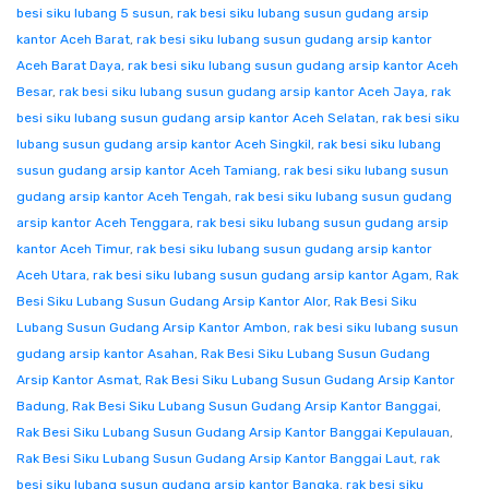
besi siku lubang 5 susun
,
rak besi siku lubang susun gudang arsip
kantor Aceh Barat
,
rak besi siku lubang susun gudang arsip kantor
Aceh Barat Daya
,
rak besi siku lubang susun gudang arsip kantor Aceh
Besar
,
rak besi siku lubang susun gudang arsip kantor Aceh Jaya
,
rak
besi siku lubang susun gudang arsip kantor Aceh Selatan
,
rak besi siku
lubang susun gudang arsip kantor Aceh Singkil
,
rak besi siku lubang
susun gudang arsip kantor Aceh Tamiang
,
rak besi siku lubang susun
gudang arsip kantor Aceh Tengah
,
rak besi siku lubang susun gudang
arsip kantor Aceh Tenggara
,
rak besi siku lubang susun gudang arsip
kantor Aceh Timur
,
rak besi siku lubang susun gudang arsip kantor
Aceh Utara
,
rak besi siku lubang susun gudang arsip kantor Agam
,
Rak
Besi Siku Lubang Susun Gudang Arsip Kantor Alor
,
Rak Besi Siku
Lubang Susun Gudang Arsip Kantor Ambon
,
rak besi siku lubang susun
gudang arsip kantor Asahan
,
Rak Besi Siku Lubang Susun Gudang
Arsip Kantor Asmat
,
Rak Besi Siku Lubang Susun Gudang Arsip Kantor
Badung
,
Rak Besi Siku Lubang Susun Gudang Arsip Kantor Banggai
,
Rak Besi Siku Lubang Susun Gudang Arsip Kantor Banggai Kepulauan
,
Rak Besi Siku Lubang Susun Gudang Arsip Kantor Banggai Laut
,
rak
besi siku lubang susun gudang arsip kantor Bangka
,
rak besi siku