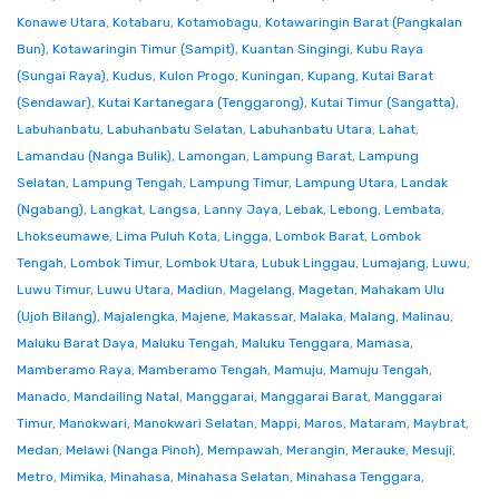
Konawe Utara
,
Kotabaru
,
Kotamobagu
,
Kotawaringin Barat (Pangkalan
Bun)
,
Kotawaringin Timur (Sampit)
,
Kuantan Singingi
,
Kubu Raya
(Sungai Raya)
,
Kudus
,
Kulon Progo
,
Kuningan
,
Kupang
,
Kutai Barat
(Sendawar)
,
Kutai Kartanegara (Tenggarong)
,
Kutai Timur (Sangatta)
,
Labuhanbatu
,
Labuhanbatu Selatan
,
Labuhanbatu Utara
,
Lahat
,
Lamandau (Nanga Bulik)
,
Lamongan
,
Lampung Barat
,
Lampung
Selatan
,
Lampung Tengah
,
Lampung Timur
,
Lampung Utara
,
Landak
(Ngabang)
,
Langkat
,
Langsa
,
Lanny Jaya
,
Lebak
,
Lebong
,
Lembata
,
Lhokseumawe
,
Lima Puluh Kota
,
Lingga
,
Lombok Barat
,
Lombok
Tengah
,
Lombok Timur
,
Lombok Utara
,
Lubuk Linggau
,
Lumajang
,
Luwu
,
Luwu Timur
,
Luwu Utara
,
Madiun
,
Magelang
,
Magetan
,
Mahakam Ulu
(Ujoh Bilang)
,
Majalengka
,
Majene
,
Makassar
,
Malaka
,
Malang
,
Malinau
,
Maluku Barat Daya
,
Maluku Tengah
,
Maluku Tenggara
,
Mamasa
,
Mamberamo Raya
,
Mamberamo Tengah
,
Mamuju
,
Mamuju Tengah
,
Manado
,
Mandailing Natal
,
Manggarai
,
Manggarai Barat
,
Manggarai
Timur
,
Manokwari
,
Manokwari Selatan
,
Mappi
,
Maros
,
Mataram
,
Maybrat
,
Medan
,
Melawi (Nanga Pinoh)
,
Mempawah
,
Merangin
,
Merauke
,
Mesuji
,
Metro
,
Mimika
,
Minahasa
,
Minahasa Selatan
,
Minahasa Tenggara
,