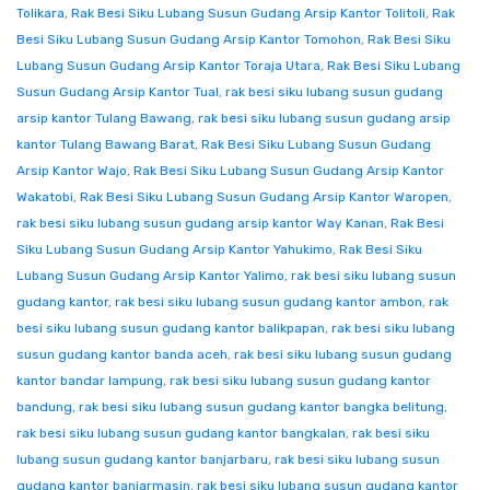
Tolikara
,
Rak Besi Siku Lubang Susun Gudang Arsip Kantor Tolitoli
,
Rak
Besi Siku Lubang Susun Gudang Arsip Kantor Tomohon
,
Rak Besi Siku
Lubang Susun Gudang Arsip Kantor Toraja Utara
,
Rak Besi Siku Lubang
Susun Gudang Arsip Kantor Tual
,
rak besi siku lubang susun gudang
arsip kantor Tulang Bawang
,
rak besi siku lubang susun gudang arsip
kantor Tulang Bawang Barat
,
Rak Besi Siku Lubang Susun Gudang
Arsip Kantor Wajo
,
Rak Besi Siku Lubang Susun Gudang Arsip Kantor
Wakatobi
,
Rak Besi Siku Lubang Susun Gudang Arsip Kantor Waropen
,
rak besi siku lubang susun gudang arsip kantor Way Kanan
,
Rak Besi
Siku Lubang Susun Gudang Arsip Kantor Yahukimo
,
Rak Besi Siku
Lubang Susun Gudang Arsip Kantor Yalimo
,
rak besi siku lubang susun
gudang kantor
,
rak besi siku lubang susun gudang kantor ambon
,
rak
besi siku lubang susun gudang kantor balikpapan
,
rak besi siku lubang
susun gudang kantor banda aceh
,
rak besi siku lubang susun gudang
kantor bandar lampung
,
rak besi siku lubang susun gudang kantor
bandung
,
rak besi siku lubang susun gudang kantor bangka belitung
,
rak besi siku lubang susun gudang kantor bangkalan
,
rak besi siku
lubang susun gudang kantor banjarbaru
,
rak besi siku lubang susun
gudang kantor banjarmasin
,
rak besi siku lubang susun gudang kantor