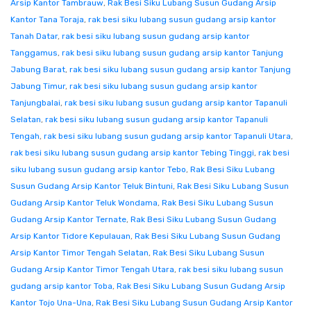
Arsip Kantor Tambrauw
,
Rak Besi Siku Lubang Susun Gudang Arsip
Kantor Tana Toraja
,
rak besi siku lubang susun gudang arsip kantor
Tanah Datar
,
rak besi siku lubang susun gudang arsip kantor
Tanggamus
,
rak besi siku lubang susun gudang arsip kantor Tanjung
Jabung Barat
,
rak besi siku lubang susun gudang arsip kantor Tanjung
Jabung Timur
,
rak besi siku lubang susun gudang arsip kantor
Tanjungbalai
,
rak besi siku lubang susun gudang arsip kantor Tapanuli
Selatan
,
rak besi siku lubang susun gudang arsip kantor Tapanuli
Tengah
,
rak besi siku lubang susun gudang arsip kantor Tapanuli Utara
,
rak besi siku lubang susun gudang arsip kantor Tebing Tinggi
,
rak besi
siku lubang susun gudang arsip kantor Tebo
,
Rak Besi Siku Lubang
Susun Gudang Arsip Kantor Teluk Bintuni
,
Rak Besi Siku Lubang Susun
Gudang Arsip Kantor Teluk Wondama
,
Rak Besi Siku Lubang Susun
Gudang Arsip Kantor Ternate
,
Rak Besi Siku Lubang Susun Gudang
Arsip Kantor Tidore Kepulauan
,
Rak Besi Siku Lubang Susun Gudang
Arsip Kantor Timor Tengah Selatan
,
Rak Besi Siku Lubang Susun
Gudang Arsip Kantor Timor Tengah Utara
,
rak besi siku lubang susun
gudang arsip kantor Toba
,
Rak Besi Siku Lubang Susun Gudang Arsip
Kantor Tojo Una-Una
,
Rak Besi Siku Lubang Susun Gudang Arsip Kantor