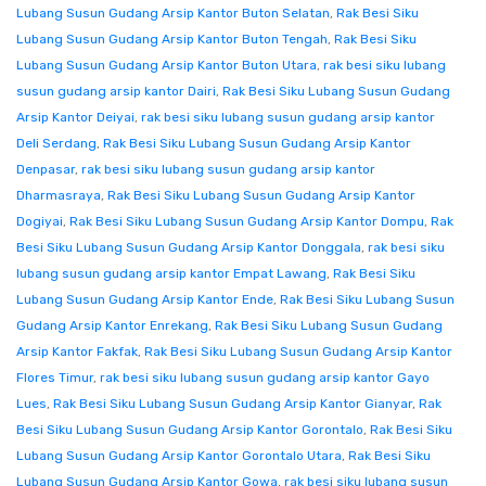
Lubang Susun Gudang Arsip Kantor Buton Selatan
,
Rak Besi Siku
Lubang Susun Gudang Arsip Kantor Buton Tengah
,
Rak Besi Siku
Lubang Susun Gudang Arsip Kantor Buton Utara
,
rak besi siku lubang
susun gudang arsip kantor Dairi
,
Rak Besi Siku Lubang Susun Gudang
Arsip Kantor Deiyai
,
rak besi siku lubang susun gudang arsip kantor
Deli Serdang
,
Rak Besi Siku Lubang Susun Gudang Arsip Kantor
Denpasar
,
rak besi siku lubang susun gudang arsip kantor
Dharmasraya
,
Rak Besi Siku Lubang Susun Gudang Arsip Kantor
Dogiyai
,
Rak Besi Siku Lubang Susun Gudang Arsip Kantor Dompu
,
Rak
Besi Siku Lubang Susun Gudang Arsip Kantor Donggala
,
rak besi siku
lubang susun gudang arsip kantor Empat Lawang
,
Rak Besi Siku
Lubang Susun Gudang Arsip Kantor Ende
,
Rak Besi Siku Lubang Susun
Gudang Arsip Kantor Enrekang
,
Rak Besi Siku Lubang Susun Gudang
Arsip Kantor Fakfak
,
Rak Besi Siku Lubang Susun Gudang Arsip Kantor
Flores Timur
,
rak besi siku lubang susun gudang arsip kantor Gayo
Lues
,
Rak Besi Siku Lubang Susun Gudang Arsip Kantor Gianyar
,
Rak
Besi Siku Lubang Susun Gudang Arsip Kantor Gorontalo
,
Rak Besi Siku
Lubang Susun Gudang Arsip Kantor Gorontalo Utara
,
Rak Besi Siku
Lubang Susun Gudang Arsip Kantor Gowa
,
rak besi siku lubang susun