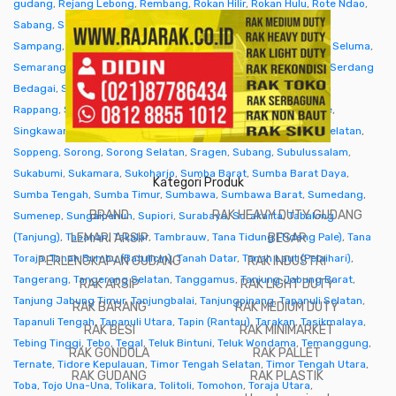
gudang
,
Rejang Lebong
,
Rembang
,
Rokan Hilir
,
Rokan Hulu
,
Rote Ndao
,
Sabang
,
Sabu Raijua
,
Salatiga
,
Samarinda
,
Sambas
,
Samosir
,
Sampang
,
Sanggau
,
Sarmi
,
Sarolangun
,
Sawahlunto
,
Sekadau
,
Seluma
,
Semarang
,
Seram Bagian Barat
,
Seram Bagian Timur
,
Serang
,
Serdang
Bedagai
,
Seruyan (Kuala Pembuang)
,
Siak
,
Sibolga
,
Sidenreng
Rappang
,
Sidoarjo
,
Sigi
,
Sijunjung
,
Sikka
,
Simalungun
,
Simeulue
,
Singkawang
,
Sinjai
,
Sintang
,
Situbondo
,
Sleman
,
Solok
,
Solok Selatan
,
Soppeng
,
Sorong
,
Sorong Selatan
,
Sragen
,
Subang
,
Subulussalam
,
Sukabumi
,
Sukamara
,
Sukoharjo
,
Sumba Barat
,
Sumba Barat Daya
,
Kategori Produk
Sumba Tengah
,
Sumba Timur
,
Sumbawa
,
Sumbawa Barat
,
Sumedang
,
BRAND
RAK HEAVY DUTY GUDANG
Sumenep
,
Sungaipenuh
,
Supiori
,
Surabaya
,
Surakarta
,
Tabalong
(Tanjung)
,
Tabanan
LEMARI ARSIP
,
Takalar
,
Tambrauw
,
Tana Tidung (Tideng Pale)
BESAR
,
Tana
Toraja
,
Tanah Bumbu (Batulicin)
,
Tanah Datar
,
Tanah Laut (Pelaihari)
,
PERLENGKAPAN GUDANG
RAK INDUSTRI
Tangerang
,
Tangerang Selatan
,
Tanggamus
,
Tanjung Jabung Barat
,
RAK ARSIP
RAK LIGHT DUTY
Tanjung Jabung Timur
,
Tanjungbalai
,
Tanjungpinang
,
Tapanuli Selatan
,
RAK BARANG
RAK MEDIUM DUTY
Tapanuli Tengah
,
Tapanuli Utara
,
Tapin (Rantau)
,
Tarakan
,
Tasikmalaya
,
RAK BESI
RAK MINIMARKET
Tebing Tinggi
,
Tebo
,
Tegal
,
Teluk Bintuni
,
Teluk Wondama
,
Temanggung
,
RAK GONDOLA
RAK PALLET
Ternate
,
Tidore Kepulauan
,
Timor Tengah Selatan
,
Timor Tengah Utara
,
RAK GUDANG
RAK PLASTIK
Toba
,
Tojo Una-Una
,
Tolikara
,
Tolitoli
,
Tomohon
,
Toraja Utara
,