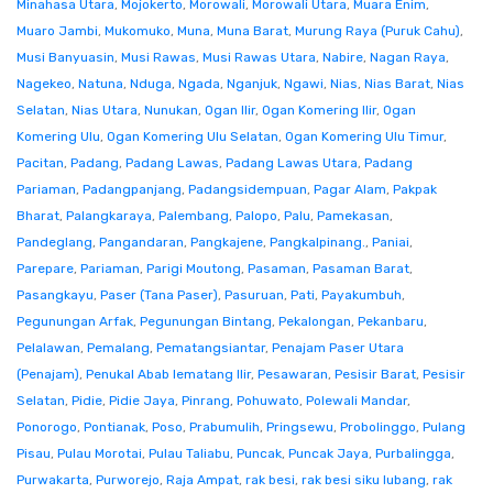
Minahasa Utara
,
Mojokerto
,
Morowali
,
Morowali Utara
,
Muara Enim
,
Muaro Jambi
,
Mukomuko
,
Muna
,
Muna Barat
,
Murung Raya (Puruk Cahu)
,
Musi Banyuasin
,
Musi Rawas
,
Musi Rawas Utara
,
Nabire
,
Nagan Raya
,
Nagekeo
,
Natuna
,
Nduga
,
Ngada
,
Nganjuk
,
Ngawi
,
Nias
,
Nias Barat
,
Nias
Selatan
,
Nias Utara
,
Nunukan
,
Ogan Ilir
,
Ogan Komering Ilir
,
Ogan
Komering Ulu
,
Ogan Komering Ulu Selatan
,
Ogan Komering Ulu Timur
,
Pacitan
,
Padang
,
Padang Lawas
,
Padang Lawas Utara
,
Padang
Pariaman
,
Padangpanjang
,
Padangsidempuan
,
Pagar Alam
,
Pakpak
Bharat
,
Palangkaraya
,
Palembang
,
Palopo
,
Palu
,
Pamekasan
,
Pandeglang
,
Pangandaran
,
Pangkajene
,
Pangkalpinang.
,
Paniai
,
Parepare
,
Pariaman
,
Parigi Moutong
,
Pasaman
,
Pasaman Barat
,
Pasangkayu
,
Paser (Tana Paser)
,
Pasuruan
,
Pati
,
Payakumbuh
,
Pegunungan Arfak
,
Pegunungan Bintang
,
Pekalongan
,
Pekanbaru
,
Pelalawan
,
Pemalang
,
Pematangsiantar
,
Penajam Paser Utara
(Penajam)
,
Penukal Abab lematang Ilir
,
Pesawaran
,
Pesisir Barat
,
Pesisir
Selatan
,
Pidie
,
Pidie Jaya
,
Pinrang
,
Pohuwato
,
Polewali Mandar
,
Ponorogo
,
Pontianak
,
Poso
,
Prabumulih
,
Pringsewu
,
Probolinggo
,
Pulang
Pisau
,
Pulau Morotai
,
Pulau Taliabu
,
Puncak
,
Puncak Jaya
,
Purbalingga
,
Purwakarta
,
Purworejo
,
Raja Ampat
,
rak besi
,
rak besi siku lubang
,
rak