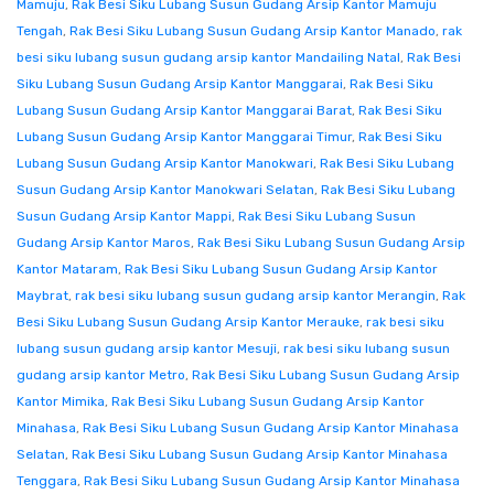
Mamuju
,
Rak Besi Siku Lubang Susun Gudang Arsip Kantor Mamuju
Tengah
,
Rak Besi Siku Lubang Susun Gudang Arsip Kantor Manado
,
rak
besi siku lubang susun gudang arsip kantor Mandailing Natal
,
Rak Besi
Siku Lubang Susun Gudang Arsip Kantor Manggarai
,
Rak Besi Siku
Lubang Susun Gudang Arsip Kantor Manggarai Barat
,
Rak Besi Siku
Lubang Susun Gudang Arsip Kantor Manggarai Timur
,
Rak Besi Siku
Lubang Susun Gudang Arsip Kantor Manokwari
,
Rak Besi Siku Lubang
Susun Gudang Arsip Kantor Manokwari Selatan
,
Rak Besi Siku Lubang
Susun Gudang Arsip Kantor Mappi
,
Rak Besi Siku Lubang Susun
Gudang Arsip Kantor Maros
,
Rak Besi Siku Lubang Susun Gudang Arsip
Kantor Mataram
,
Rak Besi Siku Lubang Susun Gudang Arsip Kantor
Maybrat
,
rak besi siku lubang susun gudang arsip kantor Merangin
,
Rak
Besi Siku Lubang Susun Gudang Arsip Kantor Merauke
,
rak besi siku
lubang susun gudang arsip kantor Mesuji
,
rak besi siku lubang susun
gudang arsip kantor Metro
,
Rak Besi Siku Lubang Susun Gudang Arsip
Kantor Mimika
,
Rak Besi Siku Lubang Susun Gudang Arsip Kantor
Minahasa
,
Rak Besi Siku Lubang Susun Gudang Arsip Kantor Minahasa
Selatan
,
Rak Besi Siku Lubang Susun Gudang Arsip Kantor Minahasa
Tenggara
,
Rak Besi Siku Lubang Susun Gudang Arsip Kantor Minahasa