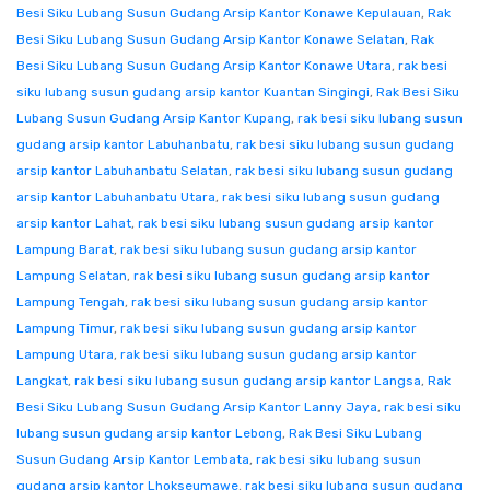
Besi Siku Lubang Susun Gudang Arsip Kantor Konawe Kepulauan
,
Rak
Besi Siku Lubang Susun Gudang Arsip Kantor Konawe Selatan
,
Rak
Besi Siku Lubang Susun Gudang Arsip Kantor Konawe Utara
,
rak besi
siku lubang susun gudang arsip kantor Kuantan Singingi
,
Rak Besi Siku
Lubang Susun Gudang Arsip Kantor Kupang
,
rak besi siku lubang susun
gudang arsip kantor Labuhanbatu
,
rak besi siku lubang susun gudang
arsip kantor Labuhanbatu Selatan
,
rak besi siku lubang susun gudang
arsip kantor Labuhanbatu Utara
,
rak besi siku lubang susun gudang
arsip kantor Lahat
,
rak besi siku lubang susun gudang arsip kantor
Lampung Barat
,
rak besi siku lubang susun gudang arsip kantor
Lampung Selatan
,
rak besi siku lubang susun gudang arsip kantor
Lampung Tengah
,
rak besi siku lubang susun gudang arsip kantor
Lampung Timur
,
rak besi siku lubang susun gudang arsip kantor
Lampung Utara
,
rak besi siku lubang susun gudang arsip kantor
Langkat
,
rak besi siku lubang susun gudang arsip kantor Langsa
,
Rak
Besi Siku Lubang Susun Gudang Arsip Kantor Lanny Jaya
,
rak besi siku
lubang susun gudang arsip kantor Lebong
,
Rak Besi Siku Lubang
Susun Gudang Arsip Kantor Lembata
,
rak besi siku lubang susun
gudang arsip kantor Lhokseumawe
,
rak besi siku lubang susun gudang