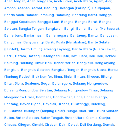
Aceh Tengah
,
Aceh Tenggara
,
Aceh Timur
,
Aceh Utara
,
Agam
,
Alor
,
Ambon
,
Asahan
,
Asmat
,
Badung
,
Balangan (Paringin)
,
Balikpapan
,
Banda Aceh
,
Bandar Lampung
,
Bandung
,
Bandung Barat
,
Banggai
,
Banggai Kepulauan
,
Banggai Laut
,
Bangka
,
Bangka Barat
,
Bangka
Selatan
,
Bangka Tengah
,
Bangkalan
,
Bangli
,
Banjar
,
Banjar (Martapura)
,
Banjarbaru
,
Banjarmasin
,
Banjarnegara
,
Bantaeng
,
Bantul
,
Banyuasin
,
Banyumas
,
Banyuwangi
,
Barito Kuala (Marabahan)
,
Barito Selatan
(Buntok)
,
Barito Timur (Tamiang Layang)
,
Barito Utara (Muara Teweh)
,
Barru
,
Batam
,
Batang
,
Batanghari
,
Batu
,
Batu Bara
,
Bau-Bau
,
Bekasi
,
Belitung
,
Belitung Timur
,
Belu
,
Bener Meriah
,
Bengkalis
,
Bengkayang
,
Bengkulu
,
Bengkulu Selatan
,
Bengkulu Tengah
,
Bengkulu Utara
,
Berau
(Tanjung Redeb)
,
Biak Numfor
,
Bima
,
Binjai
,
Bintan
,
Bireuen
,
Bitung
,
Blitar
,
Blora
,
Boalemo
,
Bogor
,
Bojonegoro
,
Bolaang Mongondow
,
Bolaang Mongondow Selatan
,
Bolaang Mongondow Timur
,
Bolaang
Mongondow Utara
,
Bombana
,
Bondowoso
,
Bone
,
Bone Bolango
,
Bontang
,
Boven Digoel
,
Boyolali
,
Brebes
,
Bukittinggi
,
Buleleng
,
Bulukumba
,
Bulungan (Tanjung Selor)
,
Bungo
,
Buol
,
Buru
,
Buru Selatan
,
Buton
,
Buton Selatan
,
Buton Tengah
,
Buton Utara
,
Ciamis
,
Cianjur
,
Cilacap
,
Cilegon
,
Cimahi
,
Cirebon
,
Dairi
,
Deiyai
,
Deli Serdang
,
Demak
,