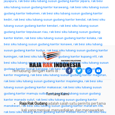
jayapura
,
rak besi siku lubang susun gudang kantor jepara
,
rak besi
siku lubang susun gudang kantor karawang
,
rak besi siku lubang susun
gudang kantor kebumen
,
rak besi siku lubang susun gudang kantor
kediri
,
rak besi siku lubang susun gudang kantor kendal
,
rak besi siku
lubang susun gudang kantor kendari
,
rak besi siku lubang susun
gudang kantor kepulauan riau
,
rak besi siku lubang susun gudang
kantor klaten
,
rak besi siku lubang susun gudang kantor kolaka
,
rak
besi siku lubang susun gudang kantor konawe
,
rak besi siku lubang
susun gudang kantor kudus
,
rak besi siku lubang susun gudang kantor
kuningan
,
rak besi siku lubang susun gudang kantor kupang ntt
,
rak
besi siku lubang susun gudang kantor lebak
,
rak besi siku lubang susun
gudang kantor luwuk banggai
,
rak besi siku lubang susun gudang
Terhubung dengan kami di :
kantor magelang
,
rak besi siku lubang susun gudang kantor magetan
,
rak besi siku lubang susun gudang kantor majalengka
,
rak besi siku
lubang susun gudang kantor makassar
,
rak besi siku lubang susun
gudang kantor mamuju sulbar
,
rak besi siku lubang susun gudang
Tentang Kami
kantor manado sulut
,
rak besi siku lubang susun gudang kantor
Raja Rak Gudang
adalah salah satu perintis pertama
manokwari
,
rak besi siku lubang susun gudang kantor mataram ntb
,
kali yang menjual, menyediakan, dan menawarkan
rak besi siku lubang susun gudang kantor medan sumut
,
rak besi siku