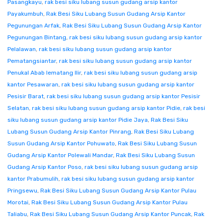
Pasangkayu
,
rak besi siku lubang susun gudang arsip kantor
Payakumbuh
,
Rak Besi Siku Lubang Susun Gudang Arsip Kantor
Pegunungan Arfak
,
Rak Besi Siku Lubang Susun Gudang Arsip Kantor
Pegunungan Bintang
,
rak besi siku lubang susun gudang arsip kantor
Pelalawan
,
rak besi siku lubang susun gudang arsip kantor
Pematangsiantar
,
rak besi siku lubang susun gudang arsip kantor
Penukal Abab lematang Ilir
,
rak besi siku lubang susun gudang arsip
kantor Pesawaran
,
rak besi siku lubang susun gudang arsip kantor
Pesisir Barat
,
rak besi siku lubang susun gudang arsip kantor Pesisir
Selatan
,
rak besi siku lubang susun gudang arsip kantor Pidie
,
rak besi
siku lubang susun gudang arsip kantor Pidie Jaya
,
Rak Besi Siku
Lubang Susun Gudang Arsip Kantor Pinrang
,
Rak Besi Siku Lubang
Susun Gudang Arsip Kantor Pohuwato
,
Rak Besi Siku Lubang Susun
Gudang Arsip Kantor Polewali Mandar
,
Rak Besi Siku Lubang Susun
Gudang Arsip Kantor Poso
,
rak besi siku lubang susun gudang arsip
kantor Prabumulih
,
rak besi siku lubang susun gudang arsip kantor
Pringsewu
,
Rak Besi Siku Lubang Susun Gudang Arsip Kantor Pulau
Morotai
,
Rak Besi Siku Lubang Susun Gudang Arsip Kantor Pulau
Taliabu
,
Rak Besi Siku Lubang Susun Gudang Arsip Kantor Puncak
,
Rak