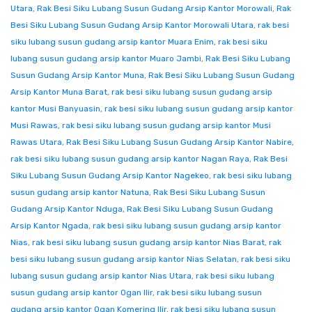
Utara
,
Rak Besi Siku Lubang Susun Gudang Arsip Kantor Morowali
,
Rak
Besi Siku Lubang Susun Gudang Arsip Kantor Morowali Utara
,
rak besi
siku lubang susun gudang arsip kantor Muara Enim
,
rak besi siku
lubang susun gudang arsip kantor Muaro Jambi
,
Rak Besi Siku Lubang
Susun Gudang Arsip Kantor Muna
,
Rak Besi Siku Lubang Susun Gudang
Arsip Kantor Muna Barat
,
rak besi siku lubang susun gudang arsip
kantor Musi Banyuasin
,
rak besi siku lubang susun gudang arsip kantor
Musi Rawas
,
rak besi siku lubang susun gudang arsip kantor Musi
Rawas Utara
,
Rak Besi Siku Lubang Susun Gudang Arsip Kantor Nabire
,
rak besi siku lubang susun gudang arsip kantor Nagan Raya
,
Rak Besi
Siku Lubang Susun Gudang Arsip Kantor Nagekeo
,
rak besi siku lubang
susun gudang arsip kantor Natuna
,
Rak Besi Siku Lubang Susun
Gudang Arsip Kantor Nduga
,
Rak Besi Siku Lubang Susun Gudang
Arsip Kantor Ngada
,
rak besi siku lubang susun gudang arsip kantor
Nias
,
rak besi siku lubang susun gudang arsip kantor Nias Barat
,
rak
besi siku lubang susun gudang arsip kantor Nias Selatan
,
rak besi siku
lubang susun gudang arsip kantor Nias Utara
,
rak besi siku lubang
susun gudang arsip kantor Ogan Ilir
,
rak besi siku lubang susun
gudang arsip kantor Ogan Komering Ilir
,
rak besi siku lubang susun