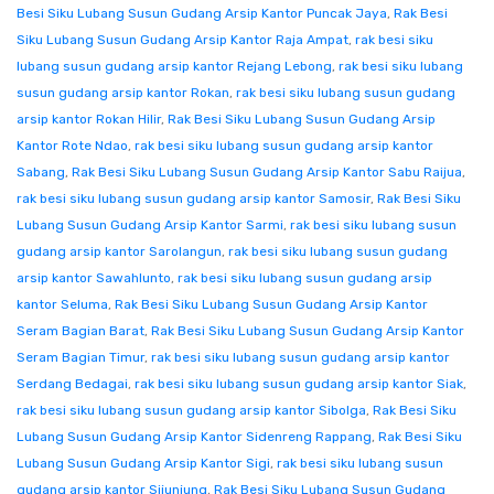
Besi Siku Lubang Susun Gudang Arsip Kantor Puncak Jaya
,
Rak Besi
Siku Lubang Susun Gudang Arsip Kantor Raja Ampat
,
rak besi siku
lubang susun gudang arsip kantor Rejang Lebong
,
rak besi siku lubang
susun gudang arsip kantor Rokan
,
rak besi siku lubang susun gudang
arsip kantor Rokan Hilir
,
Rak Besi Siku Lubang Susun Gudang Arsip
Kantor Rote Ndao
,
rak besi siku lubang susun gudang arsip kantor
Sabang
,
Rak Besi Siku Lubang Susun Gudang Arsip Kantor Sabu Raijua
,
rak besi siku lubang susun gudang arsip kantor Samosir
,
Rak Besi Siku
Lubang Susun Gudang Arsip Kantor Sarmi
,
rak besi siku lubang susun
gudang arsip kantor Sarolangun
,
rak besi siku lubang susun gudang
arsip kantor Sawahlunto
,
rak besi siku lubang susun gudang arsip
kantor Seluma
,
Rak Besi Siku Lubang Susun Gudang Arsip Kantor
Seram Bagian Barat
,
Rak Besi Siku Lubang Susun Gudang Arsip Kantor
Seram Bagian Timur
,
rak besi siku lubang susun gudang arsip kantor
Serdang Bedagai
,
rak besi siku lubang susun gudang arsip kantor Siak
,
rak besi siku lubang susun gudang arsip kantor Sibolga
,
Rak Besi Siku
Lubang Susun Gudang Arsip Kantor Sidenreng Rappang
,
Rak Besi Siku
Lubang Susun Gudang Arsip Kantor Sigi
,
rak besi siku lubang susun
gudang arsip kantor Sijunjung
,
Rak Besi Siku Lubang Susun Gudang