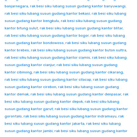
banjarnegara
,
rak besi siku lubang susun gudang kantor banyuwangi
,
rak besi siku lubang susun gudang kantor bekasi
,
rak besi siku lubang
susun gudang kantor bengkulu
,
rak besi siku lubang susun gudang
kantor bitung sulut
,
rak besi siku lubang susun gudang kantor blitar
,
rak besi siku lubang susun gudang kantor bogor
,
rak besi siku lubang
susun gudang kantor bondowoso
,
rak besi siku lubang susun gudang
kantor brebes
,
rak besi siku lubang susun gudang kantor buton sultra
,
rak besi siku lubang susun gudang kantor ciamis
,
rak besi siku lubang
susun gudang kantor cianjur
,
rak besi siku lubang susun gudang
kantor cibinong
,
rak besi siku lubang susun gudang kantor cikarang
,
rak besi siku lubang susun gudang kantor cilacap
,
rak besi siku lubang
susun gudang kantor cirebon
,
rak besi siku lubang susun gudang
kantor demak
,
rak besi siku lubang susun gudang kantor denpasar
,
rak
besi siku lubang susun gudang kantor depok
,
rak besi siku lubang
susun gudang kantor garut
,
rak besi siku lubang susun gudang kantor
gorontalo
,
rak besi siku lubang susun gudang kantor indramayu
,
rak
besi siku lubang susun gudang kantor jakarta
,
rak besi siku lubang
susun gudang kantor jambi
,
rak besi siku lubang susun gudang kantor