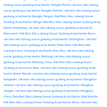
lubang susun gudang arsip kantor Bangka Barat
,
rak besi siku lubang
susun gudang arsip kantor Bangka Selatan
,
rak besi siku lubang susun
gudang arsip kantor Bangka Tengah
,
Rak Besi Siku Lubang Susun
Gudang Arsip Kantor Bangli
,
Rak Besi Siku Lubang Susun Gudang Arsip
Kantor Bantaeng
,
rak besi siku lubang susun gudang arsip kantor
Banyuasin
,
Rak Besi Siku Lubang Susun Gudang Arsip Kantor Barru
,
rak besi siku lubang susun gudang arsip kantor Batanghari
,
rak besi
siku lubang susun gudang arsip kantor Batu Bara
,
Rak Besi Siku
Lubang Susun Gudang Arsip Kantor Bau-Bau
,
rak besi siku lubang
susun gudang arsip kantor Belitung
,
rak besi siku lubang susun
gudang arsip kantor Belitung Timur
,
Rak Besi Siku Lubang Susun
Gudang Arsip Kantor Belu
,
rak besi siku lubang susun gudang arsip
kantor Bener Meriah
,
rak besi siku lubang susun gudang arsip kantor
Bengkalis
,
rak besi siku lubang susun gudang arsip kantor Bengkulu
selatan
,
rak besi siku lubang susun gudang arsip kantor Bengkulu
Tengah
,
rak besi siku lubang susun gudang arsip kantor Bengkulu
Utara
,
Rak Besi Siku Lubang Susun Gudang Arsip Kantor Biak Numfor
,
Rak Besi Siku Lubang Susun Gudang Arsip Kantor Bima
,
rak besi siku