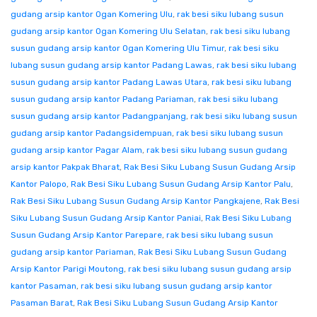
gudang arsip kantor Ogan Komering Ulu
,
rak besi siku lubang susun
gudang arsip kantor Ogan Komering Ulu Selatan
,
rak besi siku lubang
susun gudang arsip kantor Ogan Komering Ulu Timur
,
rak besi siku
lubang susun gudang arsip kantor Padang Lawas
,
rak besi siku lubang
susun gudang arsip kantor Padang Lawas Utara
,
rak besi siku lubang
susun gudang arsip kantor Padang Pariaman
,
rak besi siku lubang
susun gudang arsip kantor Padangpanjang
,
rak besi siku lubang susun
gudang arsip kantor Padangsidempuan
,
rak besi siku lubang susun
gudang arsip kantor Pagar Alam
,
rak besi siku lubang susun gudang
arsip kantor Pakpak Bharat
,
Rak Besi Siku Lubang Susun Gudang Arsip
Kantor Palopo
,
Rak Besi Siku Lubang Susun Gudang Arsip Kantor Palu
,
Rak Besi Siku Lubang Susun Gudang Arsip Kantor Pangkajene
,
Rak Besi
Siku Lubang Susun Gudang Arsip Kantor Paniai
,
Rak Besi Siku Lubang
Susun Gudang Arsip Kantor Parepare
,
rak besi siku lubang susun
gudang arsip kantor Pariaman
,
Rak Besi Siku Lubang Susun Gudang
Arsip Kantor Parigi Moutong
,
rak besi siku lubang susun gudang arsip
kantor Pasaman
,
rak besi siku lubang susun gudang arsip kantor
Pasaman Barat
,
Rak Besi Siku Lubang Susun Gudang Arsip Kantor