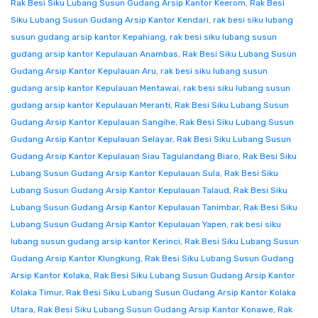
Rak Besi Siku Lubang Susun Gudang Arsip Kantor Keerom
,
Rak Besi
Siku Lubang Susun Gudang Arsip Kantor Kendari
,
rak besi siku lubang
susun gudang arsip kantor Kepahiang
,
rak besi siku lubang susun
gudang arsip kantor Kepulauan Anambas
,
Rak Besi Siku Lubang Susun
Gudang Arsip Kantor Kepulauan Aru
,
rak besi siku lubang susun
gudang arsip kantor Kepulauan Mentawai
,
rak besi siku lubang susun
gudang arsip kantor Kepulauan Meranti
,
Rak Besi Siku Lubang Susun
Gudang Arsip Kantor Kepulauan Sangihe
,
Rak Besi Siku Lubang Susun
Gudang Arsip Kantor Kepulauan Selayar
,
Rak Besi Siku Lubang Susun
Gudang Arsip Kantor Kepulauan Siau Tagulandang Biaro
,
Rak Besi Siku
Lubang Susun Gudang Arsip Kantor Kepulauan Sula
,
Rak Besi Siku
Lubang Susun Gudang Arsip Kantor Kepulauan Talaud
,
Rak Besi Siku
Lubang Susun Gudang Arsip Kantor Kepulauan Tanimbar
,
Rak Besi Siku
Lubang Susun Gudang Arsip Kantor Kepulauan Yapen
,
rak besi siku
lubang susun gudang arsip kantor Kerinci
,
Rak Besi Siku Lubang Susun
Gudang Arsip Kantor Klungkung
,
Rak Besi Siku Lubang Susun Gudang
Arsip Kantor Kolaka
,
Rak Besi Siku Lubang Susun Gudang Arsip Kantor
Kolaka Timur
,
Rak Besi Siku Lubang Susun Gudang Arsip Kantor Kolaka
Utara
,
Rak Besi Siku Lubang Susun Gudang Arsip Kantor Konawe
,
Rak