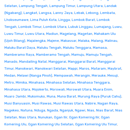
Selatan
,
Lampung Tengah
,
Lampung Timur
,
Lampung Utara
,
Landak
(Ngabang)
,
Langkat
,
Langsa
,
Lanny Jaya
,
Lebak
,
Lebong
,
Lembata
,
Lhokseumawe
,
Lima Puluh Kota
,
Lingga
,
Lombok Barat
,
Lombok
Tengah
,
Lombok Timur
,
Lombok Utara
,
Lubuk Linggau
,
Lumajang
,
Luwu
,
Luwu Timur
,
Luwu Utara
,
Madiun
,
Magelang
,
Magetan
,
Mahakam Ulu
(Ujoh Bilang)
,
Majalengka
,
Majene
,
Makassar
,
Malaka
,
Malang
,
Malinau
,
Maluku Barat Daya
,
Maluku Tengah
,
Maluku Tenggara
,
Mamasa
,
Mamberamo Raya
,
Mamberamo Tengah
,
Mamuju
,
Mamuju Tengah
,
Manado
,
Mandailing Natal
,
Manggarai
,
Manggarai Barat
,
Manggarai
Timur
,
Manokwari
,
Manokwari Selatan
,
Mappi
,
Maros
,
Mataram
,
Maybrat
,
Medan
,
Melawi (Nanga Pinoh)
,
Mempawah
,
Merangin
,
Merauke
,
Mesuji
,
Metro
,
Mimika
,
Minahasa
,
Minahasa Selatan
,
Minahasa Tenggara
,
Minahasa Utara
,
Mojokerto
,
Morowali
,
Morowali Utara
,
Muara Enim
,
Muaro Jambi
,
Mukomuko
,
Muna
,
Muna Barat
,
Murung Raya (Puruk Cahu)
,
Musi Banyuasin
,
Musi Rawas
,
Musi Rawas Utara
,
Nabire
,
Nagan Raya
,
Nagekeo
,
Natuna
,
Nduga
,
Ngada
,
Nganjuk
,
Ngawi
,
Nias
,
Nias Barat
,
Nias
Selatan
,
Nias Utara
,
Nunukan
,
Ogan Ilir
,
Ogan Komering Ilir
,
Ogan
Komering Ulu
,
Ogan Komering Ulu Selatan
,
Ogan Komering Ulu Timur
,