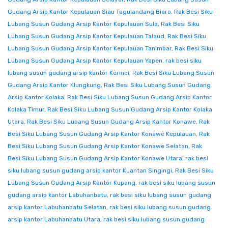
Gudang Arsip Kantor Kepulauan Siau Tagulandang Biaro
,
Rak Besi Siku
Lubang Susun Gudang Arsip Kantor Kepulauan Sula
,
Rak Besi Siku
Lubang Susun Gudang Arsip Kantor Kepulauan Talaud
,
Rak Besi Siku
Lubang Susun Gudang Arsip Kantor Kepulauan Tanimbar
,
Rak Besi Siku
Lubang Susun Gudang Arsip Kantor Kepulauan Yapen
,
rak besi siku
lubang susun gudang arsip kantor Kerinci
,
Rak Besi Siku Lubang Susun
Gudang Arsip Kantor Klungkung
,
Rak Besi Siku Lubang Susun Gudang
Arsip Kantor Kolaka
,
Rak Besi Siku Lubang Susun Gudang Arsip Kantor
Kolaka Timur
,
Rak Besi Siku Lubang Susun Gudang Arsip Kantor Kolaka
Utara
,
Rak Besi Siku Lubang Susun Gudang Arsip Kantor Konawe
,
Rak
Besi Siku Lubang Susun Gudang Arsip Kantor Konawe Kepulauan
,
Rak
Besi Siku Lubang Susun Gudang Arsip Kantor Konawe Selatan
,
Rak
Besi Siku Lubang Susun Gudang Arsip Kantor Konawe Utara
,
rak besi
siku lubang susun gudang arsip kantor Kuantan Singingi
,
Rak Besi Siku
Lubang Susun Gudang Arsip Kantor Kupang
,
rak besi siku lubang susun
gudang arsip kantor Labuhanbatu
,
rak besi siku lubang susun gudang
arsip kantor Labuhanbatu Selatan
,
rak besi siku lubang susun gudang
arsip kantor Labuhanbatu Utara
,
rak besi siku lubang susun gudang