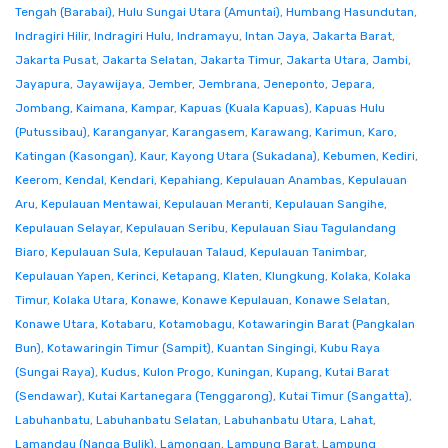
Tengah (Barabai)
,
Hulu Sungai Utara (Amuntai)
,
Humbang Hasundutan
,
Indragiri Hilir
,
Indragiri Hulu
,
Indramayu
,
Intan Jaya
,
Jakarta Barat
,
Jakarta Pusat
,
Jakarta Selatan
,
Jakarta Timur
,
Jakarta Utara
,
Jambi
,
Jayapura
,
Jayawijaya
,
Jember
,
Jembrana
,
Jeneponto
,
Jepara
,
Jombang
,
Kaimana
,
Kampar
,
Kapuas (Kuala Kapuas)
,
Kapuas Hulu
(Putussibau)
,
Karanganyar
,
Karangasem
,
Karawang
,
Karimun
,
Karo
,
Katingan (Kasongan)
,
Kaur
,
Kayong Utara (Sukadana)
,
Kebumen
,
Kediri
,
Keerom
,
Kendal
,
Kendari
,
Kepahiang
,
Kepulauan Anambas
,
Kepulauan
Aru
,
Kepulauan Mentawai
,
Kepulauan Meranti
,
Kepulauan Sangihe
,
Kepulauan Selayar
,
Kepulauan Seribu
,
Kepulauan Siau Tagulandang
Biaro
,
Kepulauan Sula
,
Kepulauan Talaud
,
Kepulauan Tanimbar
,
Kepulauan Yapen
,
Kerinci
,
Ketapang
,
Klaten
,
Klungkung
,
Kolaka
,
Kolaka
Timur
,
Kolaka Utara
,
Konawe
,
Konawe Kepulauan
,
Konawe Selatan
,
Konawe Utara
,
Kotabaru
,
Kotamobagu
,
Kotawaringin Barat (Pangkalan
Bun)
,
Kotawaringin Timur (Sampit)
,
Kuantan Singingi
,
Kubu Raya
(Sungai Raya)
,
Kudus
,
Kulon Progo
,
Kuningan
,
Kupang
,
Kutai Barat
(Sendawar)
,
Kutai Kartanegara (Tenggarong)
,
Kutai Timur (Sangatta)
,
Labuhanbatu
,
Labuhanbatu Selatan
,
Labuhanbatu Utara
,
Lahat
,
Lamandau (Nanga Bulik)
,
Lamongan
,
Lampung Barat
,
Lampung