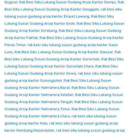
Dogiyai
,
Rak Besi Siku Lubang Susun Gudang Arsip Kantor Dompu
,
Rak
Besi Siku Lubang Susun Gudang Arsip Kantor Donggala
,
rak besi siku
lubang susun gudang arsip kantor Empat Lawang
,
Rak Besi Siku
Lubang Susun Gudang Arsip Kantor Ende
,
Rak Besi Siku Lubang Susun
Gudang Arsip Kantor Enrekang
,
Rak Besi Siku Lubang Susun Gudang
Arsip Kantor Fakfak
,
Rak Besi Siku Lubang Susun Gudang Arsip Kantor
Flores Timur
,
rak besi siku lubang susun gudang arsip kantor Gayo
Lues
,
Rak Besi Siku Lubang Susun Gudang Arsip Kantor Gianyar
,
Rak
Besi Siku Lubang Susun Gudang Arsip Kantor Gorontalo
,
Rak Besi Siku
Lubang Susun Gudang Arsip Kantor Gorontalo Utara
,
Rak Besi Siku
Lubang Susun Gudang Arsip Kantor Gowa
,
rak besi siku lubang susun
gudang arsip kantor Gunungsitoli
,
Rak Besi Siku Lubang Susun
Gudang Arsip Kantor Halmahera Barat
,
Rak Besi Siku Lubang Susun
Gudang Arsip Kantor Halmahera Selatan
,
Rak Besi Siku Lubang Susun
Gudang Arsip Kantor Halmahera Tengah
,
Rak Besi Siku Lubang Susun
Gudang Arsip Kantor Halmahera Timur
,
Rak Besi Siku Lubang Susun
Gudang Arsip Kantor Halmahera Utara
,
rak besi siku lubang susun
gudang arsip kantor Hulu
,
rak besi siku lubang susun gudang arsip
kantor Humbang Hasundutan
,
rak besi siku lubang susun gudang arsip