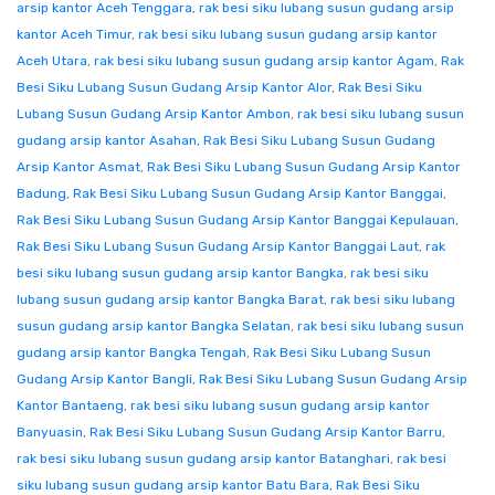
arsip kantor Aceh Tenggara
,
rak besi siku lubang susun gudang arsip
kantor Aceh Timur
,
rak besi siku lubang susun gudang arsip kantor
Aceh Utara
,
rak besi siku lubang susun gudang arsip kantor Agam
,
Rak
Besi Siku Lubang Susun Gudang Arsip Kantor Alor
,
Rak Besi Siku
Lubang Susun Gudang Arsip Kantor Ambon
,
rak besi siku lubang susun
gudang arsip kantor Asahan
,
Rak Besi Siku Lubang Susun Gudang
Arsip Kantor Asmat
,
Rak Besi Siku Lubang Susun Gudang Arsip Kantor
Badung
,
Rak Besi Siku Lubang Susun Gudang Arsip Kantor Banggai
,
Rak Besi Siku Lubang Susun Gudang Arsip Kantor Banggai Kepulauan
,
Rak Besi Siku Lubang Susun Gudang Arsip Kantor Banggai Laut
,
rak
besi siku lubang susun gudang arsip kantor Bangka
,
rak besi siku
lubang susun gudang arsip kantor Bangka Barat
,
rak besi siku lubang
susun gudang arsip kantor Bangka Selatan
,
rak besi siku lubang susun
gudang arsip kantor Bangka Tengah
,
Rak Besi Siku Lubang Susun
Gudang Arsip Kantor Bangli
,
Rak Besi Siku Lubang Susun Gudang Arsip
Kantor Bantaeng
,
rak besi siku lubang susun gudang arsip kantor
Banyuasin
,
Rak Besi Siku Lubang Susun Gudang Arsip Kantor Barru
,
rak besi siku lubang susun gudang arsip kantor Batanghari
,
rak besi
siku lubang susun gudang arsip kantor Batu Bara
,
Rak Besi Siku