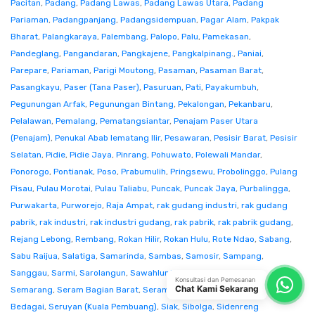
Pacitan
,
Padang
,
Padang Lawas
,
Padang Lawas Utara
,
Padang
Pariaman
,
Padangpanjang
,
Padangsidempuan
,
Pagar Alam
,
Pakpak
Bharat
,
Palangkaraya
,
Palembang
,
Palopo
,
Palu
,
Pamekasan
,
Pandeglang
,
Pangandaran
,
Pangkajene
,
Pangkalpinang.
,
Paniai
,
Parepare
,
Pariaman
,
Parigi Moutong
,
Pasaman
,
Pasaman Barat
,
Pasangkayu
,
Paser (Tana Paser)
,
Pasuruan
,
Pati
,
Payakumbuh
,
Pegunungan Arfak
,
Pegunungan Bintang
,
Pekalongan
,
Pekanbaru
,
Pelalawan
,
Pemalang
,
Pematangsiantar
,
Penajam Paser Utara
(Penajam)
,
Penukal Abab lematang Ilir
,
Pesawaran
,
Pesisir Barat
,
Pesisir
Selatan
,
Pidie
,
Pidie Jaya
,
Pinrang
,
Pohuwato
,
Polewali Mandar
,
Ponorogo
,
Pontianak
,
Poso
,
Prabumulih
,
Pringsewu
,
Probolinggo
,
Pulang
Pisau
,
Pulau Morotai
,
Pulau Taliabu
,
Puncak
,
Puncak Jaya
,
Purbalingga
,
Purwakarta
,
Purworejo
,
Raja Ampat
,
rak gudang industri
,
rak gudang
pabrik
,
rak industri
,
rak industri gudang
,
rak pabrik
,
rak pabrik gudang
,
Rejang Lebong
,
Rembang
,
Rokan Hilir
,
Rokan Hulu
,
Rote Ndao
,
Sabang
,
Sabu Raijua
,
Salatiga
,
Samarinda
,
Sambas
,
Samosir
,
Sampang
,
Sanggau
,
Sarmi
,
Sarolangun
,
Sawahlunto
,
Sekadau
,
Seluma
,
Konsultasi dan Pemesanan
Chat Kami Sekarang
Semarang
,
Seram Bagian Barat
,
Seram Bagian Timur
,
Serang
,
Serdang
Bedagai
,
Seruyan (Kuala Pembuang)
,
Siak
,
Sibolga
,
Sidenreng