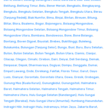
Belitung
,
Belitung Timur
,
Belu
,
Bener Meriah
,
Bengkalis
,
Bengkayang
,
Bengkulu
,
Bengkulu Selatan
,
Bengkulu Tengah
,
Bengkulu Utara
,
Berau
(Tanjung Redeb)
,
Biak Numfor
,
Bima
,
Binjai
,
Bintan
,
Bireuen
,
Bitung
,
Blitar
,
Blora
,
Boalemo
,
Bogor
,
Bojonegoro
,
Bolaang Mongondow
,
Bolaang Mongondow Selatan
,
Bolaang Mongondow Timur
,
Bolaang
Mongondow Utara
,
Bombana
,
Bondowoso
,
Bone
,
Bone Bolango
,
Bontang
,
Boven Digoel
,
Boyolali
,
Brebes
,
Bukittinggi
,
Buleleng
,
Bulukumba
,
Bulungan (Tanjung Selor)
,
Bungo
,
Buol
,
Buru
,
Buru Selatan
,
Buton
,
Buton Selatan
,
Buton Tengah
,
Buton Utara
,
Ciamis
,
Cianjur
,
Cilacap
,
Cilegon
,
Cimahi
,
Cirebon
,
Dairi
,
Deiyai
,
Deli Serdang
,
Demak
,
Denpasar
,
Depok
,
Dharmasraya
,
Dogiyai
,
Dompu
,
Donggala
,
Dumai
,
Empat Lawang
,
Ende
,
Enrekang
,
Fakfak
,
Flores Timur
,
Garut
,
Gayo
Lues
,
Gianyar
,
Gorontalo
,
Gorontalo Utara
,
Gowa
,
Gresik
,
Grobogan
,
Gunung Mas (Kuala Kurun)
,
Gunungkidul
,
Gunungsitoli
,
Halmahera
Barat
,
Halmahera Selatan
,
Halmahera Tengah
,
Halmahera Timur
,
Halmahera Utara
,
Hulu Sungai Selatan (Kandangan)
,
Hulu Sungai
Tengah (Barabai)
,
Hulu Sungai Utara (Amuntai)
,
Humbang Hasundutan
,
Indragiri Hilir
,
Indragiri Hulu
,
Indramayu
,
Intan Jaya
,
Jakarta Barat
,