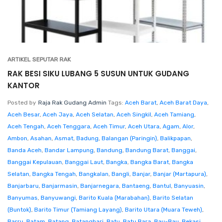
ARTIKEL SEPUTAR RAK
RAK BESI SIKU LUBANG 5 SUSUN UNTUK GUDANG
KANTOR
Posted by
Raja Rak Gudang Admin
Tags:
Aceh Barat
,
Aceh Barat Daya
,
Aceh Besar
,
Aceh Jaya
,
Aceh Selatan
,
Aceh Singkil
,
Aceh Tamiang
,
Aceh Tengah
,
Aceh Tenggara
,
Aceh Timur
,
Aceh Utara
,
Agam
,
Alor
,
Ambon
,
Asahan
,
Asmat
,
Badung
,
Balangan (Paringin)
,
Balikpapan
,
Banda Aceh
,
Bandar Lampung
,
Bandung
,
Bandung Barat
,
Banggai
,
Banggai Kepulauan
,
Banggai Laut
,
Bangka
,
Bangka Barat
,
Bangka
Selatan
,
Bangka Tengah
,
Bangkalan
,
Bangli
,
Banjar
,
Banjar (Martapura)
,
Banjarbaru
,
Banjarmasin
,
Banjarnegara
,
Bantaeng
,
Bantul
,
Banyuasin
,
Banyumas
,
Banyuwangi
,
Barito Kuala (Marabahan)
,
Barito Selatan
(Buntok)
,
Barito Timur (Tamiang Layang)
,
Barito Utara (Muara Teweh)
,
Barru
,
Batam
,
Batang
,
Batanghari
,
Batu
,
Batu Bara
,
Bau-Bau
,
Bekasi
,