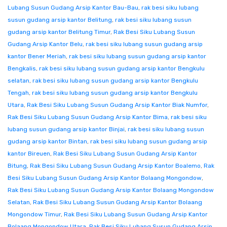
Lubang Susun Gudang Arsip Kantor Bau-Bau
,
rak besi siku lubang
susun gudang arsip kantor Belitung
,
rak besi siku lubang susun
gudang arsip kantor Belitung Timur
,
Rak Besi Siku Lubang Susun
Gudang Arsip Kantor Belu
,
rak besi siku lubang susun gudang arsip
kantor Bener Meriah
,
rak besi siku lubang susun gudang arsip kantor
Bengkalis
,
rak besi siku lubang susun gudang arsip kantor Bengkulu
selatan
,
rak besi siku lubang susun gudang arsip kantor Bengkulu
Tengah
,
rak besi siku lubang susun gudang arsip kantor Bengkulu
Utara
,
Rak Besi Siku Lubang Susun Gudang Arsip Kantor Biak Numfor
,
Rak Besi Siku Lubang Susun Gudang Arsip Kantor Bima
,
rak besi siku
lubang susun gudang arsip kantor Binjai
,
rak besi siku lubang susun
gudang arsip kantor Bintan
,
rak besi siku lubang susun gudang arsip
kantor Bireuen
,
Rak Besi Siku Lubang Susun Gudang Arsip Kantor
Bitung
,
Rak Besi Siku Lubang Susun Gudang Arsip Kantor Boalemo
,
Rak
Besi Siku Lubang Susun Gudang Arsip Kantor Bolaang Mongondow
,
Rak Besi Siku Lubang Susun Gudang Arsip Kantor Bolaang Mongondow
Selatan
,
Rak Besi Siku Lubang Susun Gudang Arsip Kantor Bolaang
Mongondow Timur
,
Rak Besi Siku Lubang Susun Gudang Arsip Kantor
Bolaang Mongondow Utara
,
Rak Besi Siku Lubang Susun Gudang Arsip