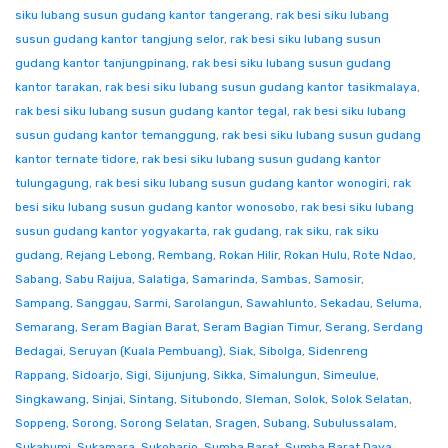
siku lubang susun gudang kantor tangerang
,
rak besi siku lubang
susun gudang kantor tangjung selor
,
rak besi siku lubang susun
gudang kantor tanjungpinang
,
rak besi siku lubang susun gudang
kantor tarakan
,
rak besi siku lubang susun gudang kantor tasikmalaya
,
rak besi siku lubang susun gudang kantor tegal
,
rak besi siku lubang
susun gudang kantor temanggung
,
rak besi siku lubang susun gudang
kantor ternate tidore
,
rak besi siku lubang susun gudang kantor
tulungagung
,
rak besi siku lubang susun gudang kantor wonogiri
,
rak
besi siku lubang susun gudang kantor wonosobo
,
rak besi siku lubang
susun gudang kantor yogyakarta
,
rak gudang
,
rak siku
,
rak siku
gudang
,
Rejang Lebong
,
Rembang
,
Rokan Hilir
,
Rokan Hulu
,
Rote Ndao
,
Sabang
,
Sabu Raijua
,
Salatiga
,
Samarinda
,
Sambas
,
Samosir
,
Sampang
,
Sanggau
,
Sarmi
,
Sarolangun
,
Sawahlunto
,
Sekadau
,
Seluma
,
Semarang
,
Seram Bagian Barat
,
Seram Bagian Timur
,
Serang
,
Serdang
Bedagai
,
Seruyan (Kuala Pembuang)
,
Siak
,
Sibolga
,
Sidenreng
Rappang
,
Sidoarjo
,
Sigi
,
Sijunjung
,
Sikka
,
Simalungun
,
Simeulue
,
Singkawang
,
Sinjai
,
Sintang
,
Situbondo
,
Sleman
,
Solok
,
Solok Selatan
,
Soppeng
,
Sorong
,
Sorong Selatan
,
Sragen
,
Subang
,
Subulussalam
,
Sukabumi
,
Sukamara
,
Sukoharjo
,
Sumba Barat
,
Sumba Barat Daya
,