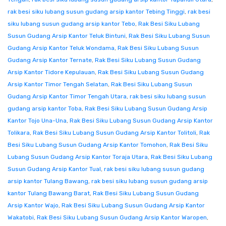
rak besi siku lubang susun gudang arsip kantor Tebing Tinggi
,
rak besi
siku lubang susun gudang arsip kantor Tebo
,
Rak Besi Siku Lubang
Susun Gudang Arsip Kantor Teluk Bintuni
,
Rak Besi Siku Lubang Susun
Gudang Arsip Kantor Teluk Wondama
,
Rak Besi Siku Lubang Susun
Gudang Arsip Kantor Ternate
,
Rak Besi Siku Lubang Susun Gudang
Arsip Kantor Tidore Kepulauan
,
Rak Besi Siku Lubang Susun Gudang
Arsip Kantor Timor Tengah Selatan
,
Rak Besi Siku Lubang Susun
Gudang Arsip Kantor Timor Tengah Utara
,
rak besi siku lubang susun
gudang arsip kantor Toba
,
Rak Besi Siku Lubang Susun Gudang Arsip
Kantor Tojo Una-Una
,
Rak Besi Siku Lubang Susun Gudang Arsip Kantor
Tolikara
,
Rak Besi Siku Lubang Susun Gudang Arsip Kantor Tolitoli
,
Rak
Besi Siku Lubang Susun Gudang Arsip Kantor Tomohon
,
Rak Besi Siku
Lubang Susun Gudang Arsip Kantor Toraja Utara
,
Rak Besi Siku Lubang
Susun Gudang Arsip Kantor Tual
,
rak besi siku lubang susun gudang
arsip kantor Tulang Bawang
,
rak besi siku lubang susun gudang arsip
kantor Tulang Bawang Barat
,
Rak Besi Siku Lubang Susun Gudang
Arsip Kantor Wajo
,
Rak Besi Siku Lubang Susun Gudang Arsip Kantor
Wakatobi
,
Rak Besi Siku Lubang Susun Gudang Arsip Kantor Waropen
,