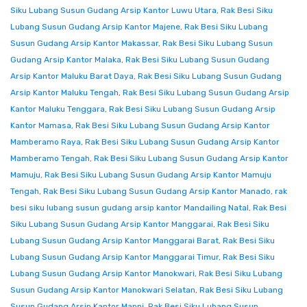
Siku Lubang Susun Gudang Arsip Kantor Luwu Utara
,
Rak Besi Siku
Lubang Susun Gudang Arsip Kantor Majene
,
Rak Besi Siku Lubang
Susun Gudang Arsip Kantor Makassar
,
Rak Besi Siku Lubang Susun
Gudang Arsip Kantor Malaka
,
Rak Besi Siku Lubang Susun Gudang
Arsip Kantor Maluku Barat Daya
,
Rak Besi Siku Lubang Susun Gudang
Arsip Kantor Maluku Tengah
,
Rak Besi Siku Lubang Susun Gudang Arsip
Kantor Maluku Tenggara
,
Rak Besi Siku Lubang Susun Gudang Arsip
Kantor Mamasa
,
Rak Besi Siku Lubang Susun Gudang Arsip Kantor
Mamberamo Raya
,
Rak Besi Siku Lubang Susun Gudang Arsip Kantor
Mamberamo Tengah
,
Rak Besi Siku Lubang Susun Gudang Arsip Kantor
Mamuju
,
Rak Besi Siku Lubang Susun Gudang Arsip Kantor Mamuju
Tengah
,
Rak Besi Siku Lubang Susun Gudang Arsip Kantor Manado
,
rak
besi siku lubang susun gudang arsip kantor Mandailing Natal
,
Rak Besi
Siku Lubang Susun Gudang Arsip Kantor Manggarai
,
Rak Besi Siku
Lubang Susun Gudang Arsip Kantor Manggarai Barat
,
Rak Besi Siku
Lubang Susun Gudang Arsip Kantor Manggarai Timur
,
Rak Besi Siku
Lubang Susun Gudang Arsip Kantor Manokwari
,
Rak Besi Siku Lubang
Susun Gudang Arsip Kantor Manokwari Selatan
,
Rak Besi Siku Lubang
Susun Gudang Arsip Kantor Mappi
,
Rak Besi Siku Lubang Susun