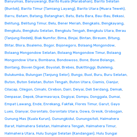
Banyumas
,
Banyuwangi
,
Barito Kuala (Marabahan)
,
Barito Selatan
(Buntok)
,
Barito Timur (Tamiang Layang)
,
Barito Utara (Muara Teweh)
,
Barru
,
Batam
,
Batang
,
Batanghari
,
Batu
,
Batu Bara
,
Bau-Bau
,
Bekasi
,
Belitung
,
Belitung Timur
,
Belu
,
Bener Meriah
,
Bengkalis
,
Bengkayang
,
Bengkulu
,
Bengkulu Selatan
,
Bengkulu Tengah
,
Bengkulu Utara
,
Berau
(Tanjung Redeb)
,
Biak Numfor
,
Bima
,
Binjai
,
Bintan
,
Bireuen
,
Bitung
,
Blitar
,
Blora
,
Boalemo
,
Bogor
,
Bojonegoro
,
Bolaang Mongondow
,
Bolaang Mongondow Selatan
,
Bolaang Mongondow Timur
,
Bolaang
Mongondow Utara
,
Bombana
,
Bondowoso
,
Bone
,
Bone Bolango
,
Bontang
,
Boven Digoel
,
Boyolali
,
Brebes
,
Bukittinggi
,
Buleleng
,
Bulukumba
,
Bulungan (Tanjung Selor)
,
Bungo
,
Buol
,
Buru
,
Buru Selatan
,
Buton
,
Buton Selatan
,
Buton Tengah
,
Buton Utara
,
Ciamis
,
Cianjur
,
Cilacap
,
Cilegon
,
Cimahi
,
Cirebon
,
Dairi
,
Deiyai
,
Deli Serdang
,
Demak
,
Denpasar
,
Depok
,
Dharmasraya
,
Dogiyai
,
Dompu
,
Donggala
,
Dumai
,
Empat Lawang
,
Ende
,
Enrekang
,
Fakfak
,
Flores Timur
,
Garut
,
Gayo
Lues
,
Gianyar
,
Gorontalo
,
Gorontalo Utara
,
Gowa
,
Gresik
,
Grobogan
,
Gunung Mas (Kuala Kurun)
,
Gunungkidul
,
Gunungsitoli
,
Halmahera
Barat
,
Halmahera Selatan
,
Halmahera Tengah
,
Halmahera Timur
,
Halmahera Utara
,
Hulu Sungai Selatan (Kandangan)
,
Hulu Sungai