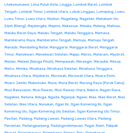
Lhokseumawe
,
Lima Puluh Kota
,
Lingga
,
Lombok Barat
,
Lombok
Tengah
,
Lombok Timur
,
Lombok Utara
,
Lubuk Linggau
,
Lumajang
,
Luwu
,
Luwu Timur
,
Luwu Utara
,
Madiun
,
Magelang
,
Magetan
,
Mahakam Ulu
(Ujoh Bilang)
,
Majalengka
,
Majene
,
Makassar
,
Malaka
,
Malang
,
Malinau
,
Maluku Barat Daya
,
Maluku Tengah
,
Maluku Tenggara
,
Mamasa
,
Mamberamo Raya
,
Mamberamo Tengah
,
Mamuju
,
Mamuju Tengah
,
Manado
,
Mandailing Natal
,
Manggarai
,
Manggarai Barat
,
Manggarai
Timur
,
Manokwari
,
Manokwari Selatan
,
Mappi
,
Maros
,
Mataram
,
Maybrat
,
Medan
,
Melawi (Nanga Pinoh)
,
Mempawah
,
Merangin
,
Merauke
,
Mesuji
,
Metro
,
Mimika
,
Minahasa
,
Minahasa Selatan
,
Minahasa Tenggara
,
Minahasa Utara
,
Mojokerto
,
Morowali
,
Morowali Utara
,
Muara Enim
,
Muaro Jambi
,
Mukomuko
,
Muna
,
Muna Barat
,
Murung Raya (Puruk Cahu)
,
Musi Banyuasin
,
Musi Rawas
,
Musi Rawas Utara
,
Nabire
,
Nagan Raya
,
Nagekeo
,
Natuna
,
Nduga
,
Ngada
,
Nganjuk
,
Ngawi
,
Nias
,
Nias Barat
,
Nias
Selatan
,
Nias Utara
,
Nunukan
,
Ogan Ilir
,
Ogan Komering Ilir
,
Ogan
Komering Ulu
,
Ogan Komering Ulu Selatan
,
Ogan Komering Ulu Timur
,
Pacitan
,
Padang
,
Padang Lawas
,
Padang Lawas Utara
,
Padang
Pariaman
,
Padangpanjang
,
Padangsidempuan
,
Pagar Alam
,
Pakpak
Bharat
,
Palangkaraya
,
Palembang
,
Palopo
,
Palu
,
Pamekasan
,