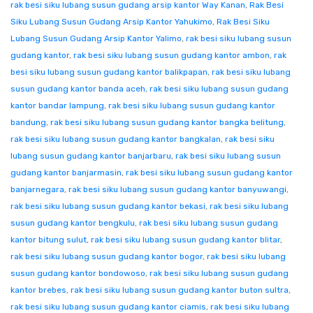
rak besi siku lubang susun gudang arsip kantor Way Kanan
,
Rak Besi
Siku Lubang Susun Gudang Arsip Kantor Yahukimo
,
Rak Besi Siku
Lubang Susun Gudang Arsip Kantor Yalimo
,
rak besi siku lubang susun
gudang kantor
,
rak besi siku lubang susun gudang kantor ambon
,
rak
besi siku lubang susun gudang kantor balikpapan
,
rak besi siku lubang
susun gudang kantor banda aceh
,
rak besi siku lubang susun gudang
kantor bandar lampung
,
rak besi siku lubang susun gudang kantor
bandung
,
rak besi siku lubang susun gudang kantor bangka belitung
,
rak besi siku lubang susun gudang kantor bangkalan
,
rak besi siku
lubang susun gudang kantor banjarbaru
,
rak besi siku lubang susun
gudang kantor banjarmasin
,
rak besi siku lubang susun gudang kantor
banjarnegara
,
rak besi siku lubang susun gudang kantor banyuwangi
,
rak besi siku lubang susun gudang kantor bekasi
,
rak besi siku lubang
susun gudang kantor bengkulu
,
rak besi siku lubang susun gudang
kantor bitung sulut
,
rak besi siku lubang susun gudang kantor blitar
,
rak besi siku lubang susun gudang kantor bogor
,
rak besi siku lubang
susun gudang kantor bondowoso
,
rak besi siku lubang susun gudang
kantor brebes
,
rak besi siku lubang susun gudang kantor buton sultra
,
rak besi siku lubang susun gudang kantor ciamis
,
rak besi siku lubang