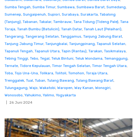
Sumba Tengah
,
Sumba Timur
,
Sumbawa
,
Sumbawa Barat
,
Sumedang
,
Sumenep
,
Sungaipenuh
,
Supiori
,
Surabaya
,
Surakarta
,
Tabalong
(Tanjung)
,
Tabanan
,
Takalar
,
Tambrauw
,
Tana Tidung (Tideng Pale)
,
Tana
Toraja
,
Tanah Bumbu (Batulicin)
,
Tanah Datar
,
Tanah Laut (Pelaihari)
,
Tangerang
,
Tangerang Selatan
,
Tanggamus
,
Tanjung Jabung Barat
,
Tanjung Jabung Timur
,
Tanjungbalai
,
Tanjungpinang
,
Tapanuli Selatan
,
Tapanuli Tengah
,
Tapanuli Utara
,
Tapin (Rantau)
,
Tarakan
,
Tasikmalaya
,
Tebing Tinggi
,
Tebo
,
Tegal
,
Teluk Bintuni
,
Teluk Wondama
,
Temanggung
,
Ternate
,
Tidore Kepulauan
,
Timor Tengah Selatan
,
Timor Tengah Utara
,
Toba
,
Tojo Una-Una
,
Tolikara
,
Tolitoli
,
Tomohon
,
Toraja Utara
,
Trenggalek
,
Tual
,
Tuban
,
Tulang Bawang
,
Tulang Bawang Barat
,
Tulungagung
,
Wajo
,
Wakatobi
,
Waropen
,
Way Kanan
,
Wonogiri
,
Wonosobo
,
Yahukimo
,
Yalimo
,
Yogyakarta
26 Juni 2024