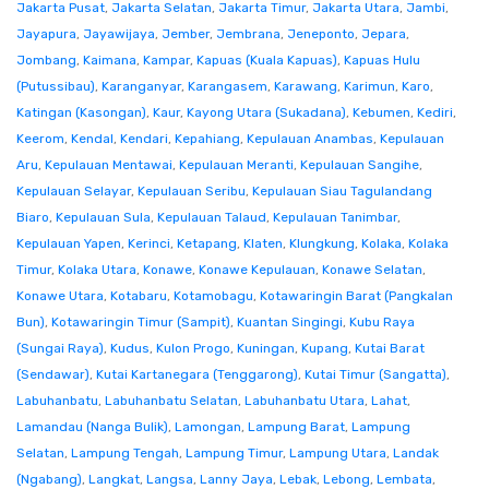
Jakarta Pusat
,
Jakarta Selatan
,
Jakarta Timur
,
Jakarta Utara
,
Jambi
,
Jayapura
,
Jayawijaya
,
Jember
,
Jembrana
,
Jeneponto
,
Jepara
,
Jombang
,
Kaimana
,
Kampar
,
Kapuas (Kuala Kapuas)
,
Kapuas Hulu
(Putussibau)
,
Karanganyar
,
Karangasem
,
Karawang
,
Karimun
,
Karo
,
Katingan (Kasongan)
,
Kaur
,
Kayong Utara (Sukadana)
,
Kebumen
,
Kediri
,
Keerom
,
Kendal
,
Kendari
,
Kepahiang
,
Kepulauan Anambas
,
Kepulauan
Aru
,
Kepulauan Mentawai
,
Kepulauan Meranti
,
Kepulauan Sangihe
,
Kepulauan Selayar
,
Kepulauan Seribu
,
Kepulauan Siau Tagulandang
Biaro
,
Kepulauan Sula
,
Kepulauan Talaud
,
Kepulauan Tanimbar
,
Kepulauan Yapen
,
Kerinci
,
Ketapang
,
Klaten
,
Klungkung
,
Kolaka
,
Kolaka
Timur
,
Kolaka Utara
,
Konawe
,
Konawe Kepulauan
,
Konawe Selatan
,
Konawe Utara
,
Kotabaru
,
Kotamobagu
,
Kotawaringin Barat (Pangkalan
Bun)
,
Kotawaringin Timur (Sampit)
,
Kuantan Singingi
,
Kubu Raya
(Sungai Raya)
,
Kudus
,
Kulon Progo
,
Kuningan
,
Kupang
,
Kutai Barat
(Sendawar)
,
Kutai Kartanegara (Tenggarong)
,
Kutai Timur (Sangatta)
,
Labuhanbatu
,
Labuhanbatu Selatan
,
Labuhanbatu Utara
,
Lahat
,
Lamandau (Nanga Bulik)
,
Lamongan
,
Lampung Barat
,
Lampung
Selatan
,
Lampung Tengah
,
Lampung Timur
,
Lampung Utara
,
Landak
(Ngabang)
,
Langkat
,
Langsa
,
Lanny Jaya
,
Lebak
,
Lebong
,
Lembata
,