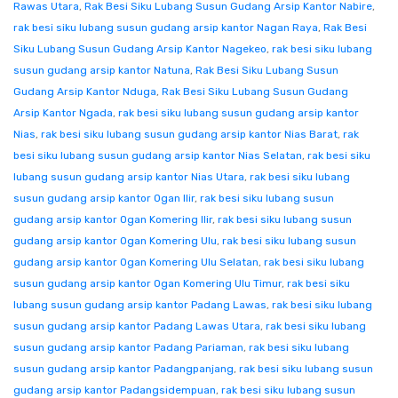
Rawas Utara
,
Rak Besi Siku Lubang Susun Gudang Arsip Kantor Nabire
,
rak besi siku lubang susun gudang arsip kantor Nagan Raya
,
Rak Besi
Siku Lubang Susun Gudang Arsip Kantor Nagekeo
,
rak besi siku lubang
susun gudang arsip kantor Natuna
,
Rak Besi Siku Lubang Susun
Gudang Arsip Kantor Nduga
,
Rak Besi Siku Lubang Susun Gudang
Arsip Kantor Ngada
,
rak besi siku lubang susun gudang arsip kantor
Nias
,
rak besi siku lubang susun gudang arsip kantor Nias Barat
,
rak
besi siku lubang susun gudang arsip kantor Nias Selatan
,
rak besi siku
lubang susun gudang arsip kantor Nias Utara
,
rak besi siku lubang
susun gudang arsip kantor Ogan Ilir
,
rak besi siku lubang susun
gudang arsip kantor Ogan Komering Ilir
,
rak besi siku lubang susun
gudang arsip kantor Ogan Komering Ulu
,
rak besi siku lubang susun
gudang arsip kantor Ogan Komering Ulu Selatan
,
rak besi siku lubang
susun gudang arsip kantor Ogan Komering Ulu Timur
,
rak besi siku
lubang susun gudang arsip kantor Padang Lawas
,
rak besi siku lubang
susun gudang arsip kantor Padang Lawas Utara
,
rak besi siku lubang
susun gudang arsip kantor Padang Pariaman
,
rak besi siku lubang
susun gudang arsip kantor Padangpanjang
,
rak besi siku lubang susun
gudang arsip kantor Padangsidempuan
,
rak besi siku lubang susun