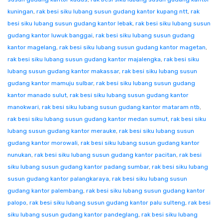
kuningan
,
rak besi siku lubang susun gudang kantor kupang ntt
,
rak
besi siku lubang susun gudang kantor lebak
,
rak besi siku lubang susun
gudang kantor luwuk banggai
,
rak besi siku lubang susun gudang
kantor magelang
,
rak besi siku lubang susun gudang kantor magetan
,
rak besi siku lubang susun gudang kantor majalengka
,
rak besi siku
lubang susun gudang kantor makassar
,
rak besi siku lubang susun
gudang kantor mamuju sulbar
,
rak besi siku lubang susun gudang
kantor manado sulut
,
rak besi siku lubang susun gudang kantor
manokwari
,
rak besi siku lubang susun gudang kantor mataram ntb
,
rak besi siku lubang susun gudang kantor medan sumut
,
rak besi siku
lubang susun gudang kantor merauke
,
rak besi siku lubang susun
gudang kantor morowali
,
rak besi siku lubang susun gudang kantor
nunukan
,
rak besi siku lubang susun gudang kantor pacitan
,
rak besi
siku lubang susun gudang kantor padang sumbar
,
rak besi siku lubang
susun gudang kantor palangkaraya
,
rak besi siku lubang susun
gudang kantor palembang
,
rak besi siku lubang susun gudang kantor
palopo
,
rak besi siku lubang susun gudang kantor palu sulteng
,
rak besi
siku lubang susun gudang kantor pandeglang
,
rak besi siku lubang