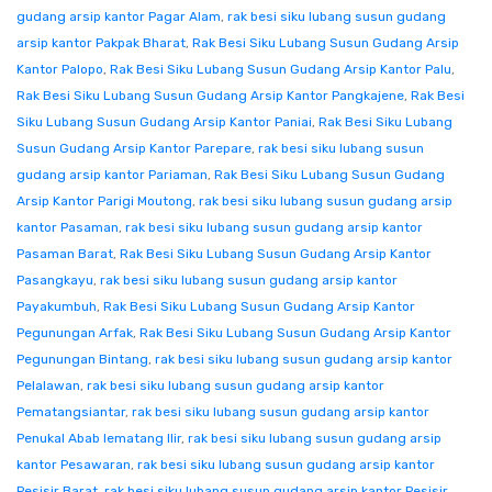
gudang arsip kantor Pagar Alam
,
rak besi siku lubang susun gudang
arsip kantor Pakpak Bharat
,
Rak Besi Siku Lubang Susun Gudang Arsip
Kantor Palopo
,
Rak Besi Siku Lubang Susun Gudang Arsip Kantor Palu
,
Rak Besi Siku Lubang Susun Gudang Arsip Kantor Pangkajene
,
Rak Besi
Siku Lubang Susun Gudang Arsip Kantor Paniai
,
Rak Besi Siku Lubang
Susun Gudang Arsip Kantor Parepare
,
rak besi siku lubang susun
gudang arsip kantor Pariaman
,
Rak Besi Siku Lubang Susun Gudang
Arsip Kantor Parigi Moutong
,
rak besi siku lubang susun gudang arsip
kantor Pasaman
,
rak besi siku lubang susun gudang arsip kantor
Pasaman Barat
,
Rak Besi Siku Lubang Susun Gudang Arsip Kantor
Pasangkayu
,
rak besi siku lubang susun gudang arsip kantor
Payakumbuh
,
Rak Besi Siku Lubang Susun Gudang Arsip Kantor
Pegunungan Arfak
,
Rak Besi Siku Lubang Susun Gudang Arsip Kantor
Pegunungan Bintang
,
rak besi siku lubang susun gudang arsip kantor
Pelalawan
,
rak besi siku lubang susun gudang arsip kantor
Pematangsiantar
,
rak besi siku lubang susun gudang arsip kantor
Penukal Abab lematang Ilir
,
rak besi siku lubang susun gudang arsip
kantor Pesawaran
,
rak besi siku lubang susun gudang arsip kantor
Pesisir Barat
,
rak besi siku lubang susun gudang arsip kantor Pesisir