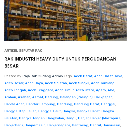
ARTIKEL SEPUTAR RAK
RAK INDUSTRI HEAVY DUTY UNTUK PERGUDANGAN
BESAR
Posted by
Raja Rak Gudang Admin
Tags:
Aceh Barat
,
Aceh Barat Daya
,
Aceh Besar
,
Aceh Jaya
,
Aceh Selatan
,
Aceh Singkil
,
Aceh Tamiang
,
Aceh Tengah
,
Aceh Tenggara
,
Aceh Timur
,
Aceh Utara
,
Agam
,
Alor
,
Ambon
,
Asahan
,
Asmat
,
Badung
,
Balangan (Paringin)
,
Balikpapan
,
Banda Aceh
,
Bandar Lampung
,
Bandung
,
Bandung Barat
,
Banggai
,
Banggai Kepulauan
,
Banggai Laut
,
Bangka
,
Bangka Barat
,
Bangka
Selatan
,
Bangka Tengah
,
Bangkalan
,
Bangli
,
Banjar
,
Banjar (Martapura)
,
Banjarbaru
,
Banjarmasin
,
Banjarnegara
,
Bantaeng
,
Bantul
,
Banyuasin
,