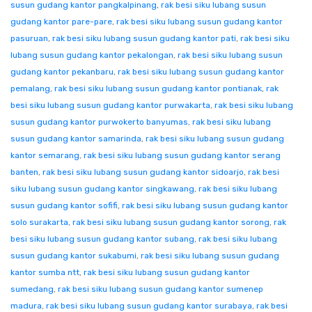
susun gudang kantor pangkalpinang
,
rak besi siku lubang susun
gudang kantor pare-pare
,
rak besi siku lubang susun gudang kantor
pasuruan
,
rak besi siku lubang susun gudang kantor pati
,
rak besi siku
lubang susun gudang kantor pekalongan
,
rak besi siku lubang susun
gudang kantor pekanbaru
,
rak besi siku lubang susun gudang kantor
pemalang
,
rak besi siku lubang susun gudang kantor pontianak
,
rak
besi siku lubang susun gudang kantor purwakarta
,
rak besi siku lubang
susun gudang kantor purwokerto banyumas
,
rak besi siku lubang
susun gudang kantor samarinda
,
rak besi siku lubang susun gudang
kantor semarang
,
rak besi siku lubang susun gudang kantor serang
banten
,
rak besi siku lubang susun gudang kantor sidoarjo
,
rak besi
siku lubang susun gudang kantor singkawang
,
rak besi siku lubang
susun gudang kantor sofifi
,
rak besi siku lubang susun gudang kantor
solo surakarta
,
rak besi siku lubang susun gudang kantor sorong
,
rak
besi siku lubang susun gudang kantor subang
,
rak besi siku lubang
susun gudang kantor sukabumi
,
rak besi siku lubang susun gudang
kantor sumba ntt
,
rak besi siku lubang susun gudang kantor
sumedang
,
rak besi siku lubang susun gudang kantor sumenep
madura
,
rak besi siku lubang susun gudang kantor surabaya
,
rak besi