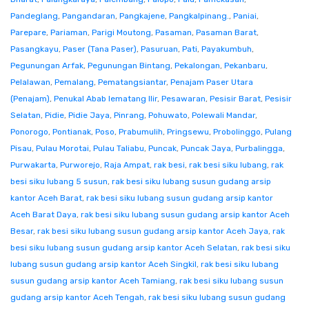
Pandeglang
,
Pangandaran
,
Pangkajene
,
Pangkalpinang.
,
Paniai
,
Parepare
,
Pariaman
,
Parigi Moutong
,
Pasaman
,
Pasaman Barat
,
Pasangkayu
,
Paser (Tana Paser)
,
Pasuruan
,
Pati
,
Payakumbuh
,
Pegunungan Arfak
,
Pegunungan Bintang
,
Pekalongan
,
Pekanbaru
,
Pelalawan
,
Pemalang
,
Pematangsiantar
,
Penajam Paser Utara
(Penajam)
,
Penukal Abab lematang Ilir
,
Pesawaran
,
Pesisir Barat
,
Pesisir
Selatan
,
Pidie
,
Pidie Jaya
,
Pinrang
,
Pohuwato
,
Polewali Mandar
,
Ponorogo
,
Pontianak
,
Poso
,
Prabumulih
,
Pringsewu
,
Probolinggo
,
Pulang
Pisau
,
Pulau Morotai
,
Pulau Taliabu
,
Puncak
,
Puncak Jaya
,
Purbalingga
,
Purwakarta
,
Purworejo
,
Raja Ampat
,
rak besi
,
rak besi siku lubang
,
rak
besi siku lubang 5 susun
,
rak besi siku lubang susun gudang arsip
kantor Aceh Barat
,
rak besi siku lubang susun gudang arsip kantor
Aceh Barat Daya
,
rak besi siku lubang susun gudang arsip kantor Aceh
Besar
,
rak besi siku lubang susun gudang arsip kantor Aceh Jaya
,
rak
besi siku lubang susun gudang arsip kantor Aceh Selatan
,
rak besi siku
lubang susun gudang arsip kantor Aceh Singkil
,
rak besi siku lubang
susun gudang arsip kantor Aceh Tamiang
,
rak besi siku lubang susun
gudang arsip kantor Aceh Tengah
,
rak besi siku lubang susun gudang