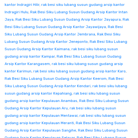
kantor Indragiri Hilir
,
rak besi siku lubang susun gudang arsip kantor
Indragiri Hulu
,
Rak Besi Siku Lubang Susun Gudang Arsip Kantor Intan
Jaya
,
Rak Besi Siku Lubang Susun Gudang Arsip Kantor Jayapura
,
Rak
Besi Siku Lubang Susun Gudang Arsip Kantor Jayawijaya
,
Rak Besi
Siku Lubang Susun Gudang Arsip Kantor Jembrana
,
Rak Besi Siku
Lubang Susun Gudang Arsip Kantor Jeneponto
,
Rak Besi Siku Lubang
Susun Gudang Arsip Kantor Kaimana
,
rak besi siku lubang susun
gudang arsip kantor Kampar
,
Rak Besi Siku Lubang Susun Gudang
Arsip Kantor Karangasem
,
rak besi siku lubang susun gudang arsip
kantor Karimun
,
rak besi siku lubang susun gudang arsip kantor Karo
,
Rak Besi Siku Lubang Susun Gudang Arsip Kantor Keerom
,
Rak Besi
Siku Lubang Susun Gudang Arsip Kantor Kendari
,
rak besi siku lubang
susun gudang arsip kantor Kepahiang
,
rak besi siku lubang susun
gudang arsip kantor Kepulauan Anambas
,
Rak Besi Siku Lubang Susun
Gudang Arsip Kantor Kepulauan Aru
,
rak besi siku lubang susun
gudang arsip kantor Kepulauan Mentawai
,
rak besi siku lubang susun
gudang arsip kantor Kepulauan Meranti
,
Rak Besi Siku Lubang Susun
Gudang Arsip Kantor Kepulauan Sangihe
,
Rak Besi Siku Lubang Susun
Gudang Arsip Kantor Kepulauan Selayar
,
Rak Besi Siku Lubang Susun