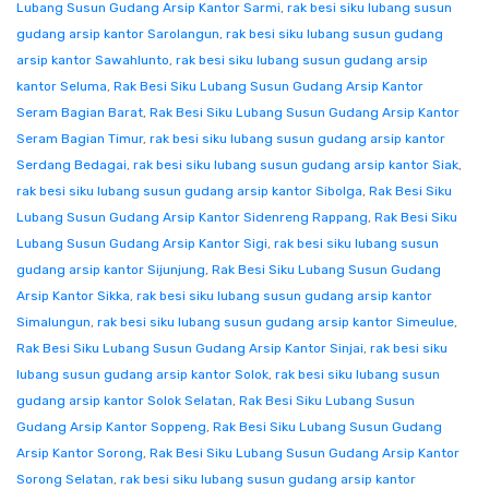
Lubang Susun Gudang Arsip Kantor Sarmi
,
rak besi siku lubang susun
gudang arsip kantor Sarolangun
,
rak besi siku lubang susun gudang
arsip kantor Sawahlunto
,
rak besi siku lubang susun gudang arsip
kantor Seluma
,
Rak Besi Siku Lubang Susun Gudang Arsip Kantor
Seram Bagian Barat
,
Rak Besi Siku Lubang Susun Gudang Arsip Kantor
Seram Bagian Timur
,
rak besi siku lubang susun gudang arsip kantor
Serdang Bedagai
,
rak besi siku lubang susun gudang arsip kantor Siak
,
rak besi siku lubang susun gudang arsip kantor Sibolga
,
Rak Besi Siku
Lubang Susun Gudang Arsip Kantor Sidenreng Rappang
,
Rak Besi Siku
Lubang Susun Gudang Arsip Kantor Sigi
,
rak besi siku lubang susun
gudang arsip kantor Sijunjung
,
Rak Besi Siku Lubang Susun Gudang
Arsip Kantor Sikka
,
rak besi siku lubang susun gudang arsip kantor
Simalungun
,
rak besi siku lubang susun gudang arsip kantor Simeulue
,
Rak Besi Siku Lubang Susun Gudang Arsip Kantor Sinjai
,
rak besi siku
lubang susun gudang arsip kantor Solok
,
rak besi siku lubang susun
gudang arsip kantor Solok Selatan
,
Rak Besi Siku Lubang Susun
Gudang Arsip Kantor Soppeng
,
Rak Besi Siku Lubang Susun Gudang
Arsip Kantor Sorong
,
Rak Besi Siku Lubang Susun Gudang Arsip Kantor
Sorong Selatan
,
rak besi siku lubang susun gudang arsip kantor