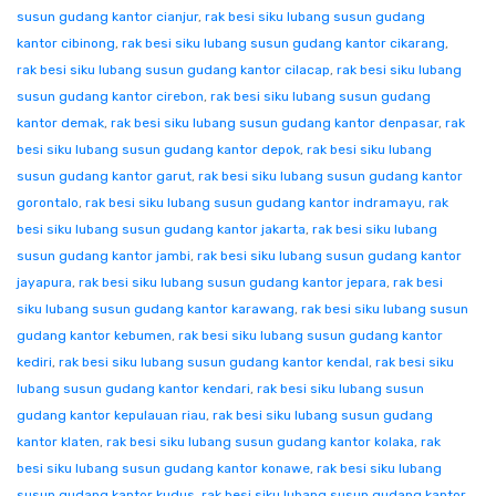
susun gudang kantor cianjur
,
rak besi siku lubang susun gudang
kantor cibinong
,
rak besi siku lubang susun gudang kantor cikarang
,
rak besi siku lubang susun gudang kantor cilacap
,
rak besi siku lubang
susun gudang kantor cirebon
,
rak besi siku lubang susun gudang
kantor demak
,
rak besi siku lubang susun gudang kantor denpasar
,
rak
besi siku lubang susun gudang kantor depok
,
rak besi siku lubang
susun gudang kantor garut
,
rak besi siku lubang susun gudang kantor
gorontalo
,
rak besi siku lubang susun gudang kantor indramayu
,
rak
besi siku lubang susun gudang kantor jakarta
,
rak besi siku lubang
susun gudang kantor jambi
,
rak besi siku lubang susun gudang kantor
jayapura
,
rak besi siku lubang susun gudang kantor jepara
,
rak besi
siku lubang susun gudang kantor karawang
,
rak besi siku lubang susun
gudang kantor kebumen
,
rak besi siku lubang susun gudang kantor
kediri
,
rak besi siku lubang susun gudang kantor kendal
,
rak besi siku
lubang susun gudang kantor kendari
,
rak besi siku lubang susun
gudang kantor kepulauan riau
,
rak besi siku lubang susun gudang
kantor klaten
,
rak besi siku lubang susun gudang kantor kolaka
,
rak
besi siku lubang susun gudang kantor konawe
,
rak besi siku lubang
susun gudang kantor kudus
,
rak besi siku lubang susun gudang kantor