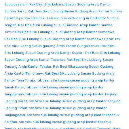
Subulussalam
,
Rak Besi Siku Lubang Susun Gudang Arsip Kantor
Sumba Barat
,
Rak Besi Siku Lubang Susun Gudang Arsip Kantor Sumba
Barat Daya
,
Rak Besi Siku Lubang Susun Gudang Arsip Kantor Sumba
Tengah
,
Rak Besi Siku Lubang Susun Gudang Arsip Kantor Sumba
Timur
,
Rak Besi Siku Lubang Susun Gudang Arsip Kantor Sumbawa
,
Rak Besi Siku Lubang Susun Gudang Arsip Kantor Sumbawa Barat
,
rak
besi siku lubang susun gudang arsip kantor Sungaipenuh
,
Rak Besi
Siku Lubang Susun Gudang Arsip Kantor Supiori
,
Rak Besi Siku Lubang
Susun Gudang Arsip Kantor Tabanan
,
Rak Besi Siku Lubang Susun
Gudang Arsip Kantor Takalar
,
Rak Besi Siku Lubang Susun Gudang
Arsip Kantor Tambrauw
,
Rak Besi Siku Lubang Susun Gudang Arsip
Kantor Tana Toraja
,
rak besi siku lubang susun gudang arsip kantor
Tanah Datar
,
rak besi siku lubang susun gudang arsip kantor
Tanggamus
,
rak besi siku lubang susun gudang arsip kantor Tanjung
Jabung Barat
,
rak besi siku lubang susun gudang arsip kantor Tanjung
Jabung Timur
,
rak besi siku lubang susun gudang arsip kantor
Tanjungbalai
,
rak besi siku lubang susun gudang arsip kantor Tapanuli
Selatan
,
rak besi siku lubang susun gudang arsip kantor Tapanuli
Tengah
,
rak besi siku lubang susun gudang arsip kantor Tapanuli Utara
,