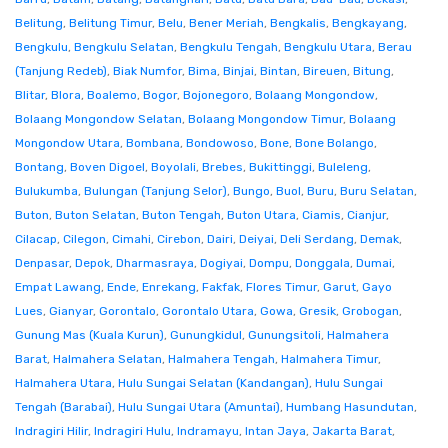
Belitung
,
Belitung Timur
,
Belu
,
Bener Meriah
,
Bengkalis
,
Bengkayang
,
Bengkulu
,
Bengkulu Selatan
,
Bengkulu Tengah
,
Bengkulu Utara
,
Berau
(Tanjung Redeb)
,
Biak Numfor
,
Bima
,
Binjai
,
Bintan
,
Bireuen
,
Bitung
,
Blitar
,
Blora
,
Boalemo
,
Bogor
,
Bojonegoro
,
Bolaang Mongondow
,
Bolaang Mongondow Selatan
,
Bolaang Mongondow Timur
,
Bolaang
Mongondow Utara
,
Bombana
,
Bondowoso
,
Bone
,
Bone Bolango
,
Bontang
,
Boven Digoel
,
Boyolali
,
Brebes
,
Bukittinggi
,
Buleleng
,
Bulukumba
,
Bulungan (Tanjung Selor)
,
Bungo
,
Buol
,
Buru
,
Buru Selatan
,
Buton
,
Buton Selatan
,
Buton Tengah
,
Buton Utara
,
Ciamis
,
Cianjur
,
Cilacap
,
Cilegon
,
Cimahi
,
Cirebon
,
Dairi
,
Deiyai
,
Deli Serdang
,
Demak
,
Denpasar
,
Depok
,
Dharmasraya
,
Dogiyai
,
Dompu
,
Donggala
,
Dumai
,
Empat Lawang
,
Ende
,
Enrekang
,
Fakfak
,
Flores Timur
,
Garut
,
Gayo
Lues
,
Gianyar
,
Gorontalo
,
Gorontalo Utara
,
Gowa
,
Gresik
,
Grobogan
,
Gunung Mas (Kuala Kurun)
,
Gunungkidul
,
Gunungsitoli
,
Halmahera
Barat
,
Halmahera Selatan
,
Halmahera Tengah
,
Halmahera Timur
,
Halmahera Utara
,
Hulu Sungai Selatan (Kandangan)
,
Hulu Sungai
Tengah (Barabai)
,
Hulu Sungai Utara (Amuntai)
,
Humbang Hasundutan
,
Indragiri Hilir
,
Indragiri Hulu
,
Indramayu
,
Intan Jaya
,
Jakarta Barat
,