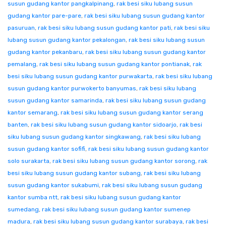
susun gudang kantor pangkalpinang
,
rak besi siku lubang susun
gudang kantor pare-pare
,
rak besi siku lubang susun gudang kantor
pasuruan
,
rak besi siku lubang susun gudang kantor pati
,
rak besi siku
lubang susun gudang kantor pekalongan
,
rak besi siku lubang susun
gudang kantor pekanbaru
,
rak besi siku lubang susun gudang kantor
pemalang
,
rak besi siku lubang susun gudang kantor pontianak
,
rak
besi siku lubang susun gudang kantor purwakarta
,
rak besi siku lubang
susun gudang kantor purwokerto banyumas
,
rak besi siku lubang
susun gudang kantor samarinda
,
rak besi siku lubang susun gudang
kantor semarang
,
rak besi siku lubang susun gudang kantor serang
banten
,
rak besi siku lubang susun gudang kantor sidoarjo
,
rak besi
siku lubang susun gudang kantor singkawang
,
rak besi siku lubang
susun gudang kantor sofifi
,
rak besi siku lubang susun gudang kantor
solo surakarta
,
rak besi siku lubang susun gudang kantor sorong
,
rak
besi siku lubang susun gudang kantor subang
,
rak besi siku lubang
susun gudang kantor sukabumi
,
rak besi siku lubang susun gudang
kantor sumba ntt
,
rak besi siku lubang susun gudang kantor
sumedang
,
rak besi siku lubang susun gudang kantor sumenep
madura
,
rak besi siku lubang susun gudang kantor surabaya
,
rak besi