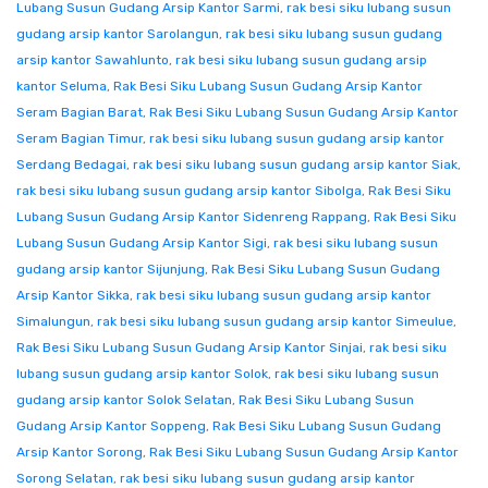
Lubang Susun Gudang Arsip Kantor Sarmi
,
rak besi siku lubang susun
gudang arsip kantor Sarolangun
,
rak besi siku lubang susun gudang
arsip kantor Sawahlunto
,
rak besi siku lubang susun gudang arsip
kantor Seluma
,
Rak Besi Siku Lubang Susun Gudang Arsip Kantor
Seram Bagian Barat
,
Rak Besi Siku Lubang Susun Gudang Arsip Kantor
Seram Bagian Timur
,
rak besi siku lubang susun gudang arsip kantor
Serdang Bedagai
,
rak besi siku lubang susun gudang arsip kantor Siak
,
rak besi siku lubang susun gudang arsip kantor Sibolga
,
Rak Besi Siku
Lubang Susun Gudang Arsip Kantor Sidenreng Rappang
,
Rak Besi Siku
Lubang Susun Gudang Arsip Kantor Sigi
,
rak besi siku lubang susun
gudang arsip kantor Sijunjung
,
Rak Besi Siku Lubang Susun Gudang
Arsip Kantor Sikka
,
rak besi siku lubang susun gudang arsip kantor
Simalungun
,
rak besi siku lubang susun gudang arsip kantor Simeulue
,
Rak Besi Siku Lubang Susun Gudang Arsip Kantor Sinjai
,
rak besi siku
lubang susun gudang arsip kantor Solok
,
rak besi siku lubang susun
gudang arsip kantor Solok Selatan
,
Rak Besi Siku Lubang Susun
Gudang Arsip Kantor Soppeng
,
Rak Besi Siku Lubang Susun Gudang
Arsip Kantor Sorong
,
Rak Besi Siku Lubang Susun Gudang Arsip Kantor
Sorong Selatan
,
rak besi siku lubang susun gudang arsip kantor