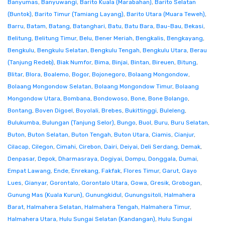
Banyumas
,
Banyuwangi
,
Barito Kuala (Marabahan)
,
Barito Selatan
(Buntok)
,
Barito Timur (Tamiang Layang)
,
Barito Utara (Muara Teweh)
,
Barru
,
Batam
,
Batang
,
Batanghari
,
Batu
,
Batu Bara
,
Bau-Bau
,
Bekasi
,
Belitung
,
Belitung Timur
,
Belu
,
Bener Meriah
,
Bengkalis
,
Bengkayang
,
Bengkulu
,
Bengkulu Selatan
,
Bengkulu Tengah
,
Bengkulu Utara
,
Berau
(Tanjung Redeb)
,
Biak Numfor
,
Bima
,
Binjai
,
Bintan
,
Bireuen
,
Bitung
,
Blitar
,
Blora
,
Boalemo
,
Bogor
,
Bojonegoro
,
Bolaang Mongondow
,
Bolaang Mongondow Selatan
,
Bolaang Mongondow Timur
,
Bolaang
Mongondow Utara
,
Bombana
,
Bondowoso
,
Bone
,
Bone Bolango
,
Bontang
,
Boven Digoel
,
Boyolali
,
Brebes
,
Bukittinggi
,
Buleleng
,
Bulukumba
,
Bulungan (Tanjung Selor)
,
Bungo
,
Buol
,
Buru
,
Buru Selatan
,
Buton
,
Buton Selatan
,
Buton Tengah
,
Buton Utara
,
Ciamis
,
Cianjur
,
Cilacap
,
Cilegon
,
Cimahi
,
Cirebon
,
Dairi
,
Deiyai
,
Deli Serdang
,
Demak
,
Denpasar
,
Depok
,
Dharmasraya
,
Dogiyai
,
Dompu
,
Donggala
,
Dumai
,
Empat Lawang
,
Ende
,
Enrekang
,
Fakfak
,
Flores Timur
,
Garut
,
Gayo
Lues
,
Gianyar
,
Gorontalo
,
Gorontalo Utara
,
Gowa
,
Gresik
,
Grobogan
,
Gunung Mas (Kuala Kurun)
,
Gunungkidul
,
Gunungsitoli
,
Halmahera
Barat
,
Halmahera Selatan
,
Halmahera Tengah
,
Halmahera Timur
,
Halmahera Utara
,
Hulu Sungai Selatan (Kandangan)
,
Hulu Sungai