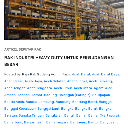
ARTIKEL SEPUTAR RAK
RAK INDUSTRI HEAVY DUTY UNTUK PERGUDANGAN
BESAR
Posted by
Raja Rak Gudang Admin
Tags:
Aceh Barat
,
Aceh Barat Daya
,
Aceh Besar
,
Aceh Jaya
,
Aceh Selatan
,
Aceh Singkil
,
Aceh Tamiang
,
Aceh Tengah
,
Aceh Tenggara
,
Aceh Timur
,
Aceh Utara
,
Agam
,
Alor
,
Ambon
,
Asahan
,
Asmat
,
Badung
,
Balangan (Paringin)
,
Balikpapan
,
Banda Aceh
,
Bandar Lampung
,
Bandung
,
Bandung Barat
,
Banggai
,
Banggai Kepulauan
,
Banggai Laut
,
Bangka
,
Bangka Barat
,
Bangka
Selatan
,
Bangka Tengah
,
Bangkalan
,
Bangli
,
Banjar
,
Banjar (Martapura)
,
Banjarbaru
,
Banjarmasin
,
Banjarnegara
,
Bantaeng
,
Bantul
,
Banyuasin
,