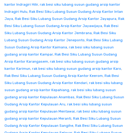
kantor Indragiri Hilir
,
rak besi siku lubang susun gudang arsip kantor
Indragiri Hulu
,
Rak Besi Siku Lubang Susun Gudang Arsip Kantor Intan
Jaya
,
Rak Besi Siku Lubang Susun Gudang Arsip Kantor Jayapura
,
Rak
Besi Siku Lubang Susun Gudang Arsip Kantor Jayawijaya
,
Rak Besi
Siku Lubang Susun Gudang Arsip Kantor Jembrana
,
Rak Besi Siku
Lubang Susun Gudang Arsip Kantor Jeneponto
,
Rak Besi Siku Lubang
Susun Gudang Arsip Kantor Kaimana
,
rak besi siku lubang susun
gudang arsip kantor Kampar
,
Rak Besi Siku Lubang Susun Gudang
Arsip Kantor Karangasem
,
rak besi siku lubang susun gudang arsip
kantor Karimun
,
rak besi siku lubang susun gudang arsip kantor Karo
,
Rak Besi Siku Lubang Susun Gudang Arsip Kantor Keerom
,
Rak Besi
Siku Lubang Susun Gudang Arsip Kantor Kendari
,
rak besi siku lubang
susun gudang arsip kantor Kepahiang
,
rak besi siku lubang susun
gudang arsip kantor Kepulauan Anambas
,
Rak Besi Siku Lubang Susun
Gudang Arsip Kantor Kepulauan Aru
,
rak besi siku lubang susun
gudang arsip kantor Kepulauan Mentawai
,
rak besi siku lubang susun
gudang arsip kantor Kepulauan Meranti
,
Rak Besi Siku Lubang Susun
Gudang Arsip Kantor Kepulauan Sangihe
,
Rak Besi Siku Lubang Susun
Gudang Arsip Kantor Kepulauan Selayar
,
Rak Besi Siku Lubang Susun