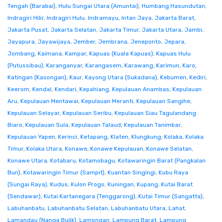
Tengah (Barabai)
,
Hulu Sungai Utara (Amuntai)
,
Humbang Hasundutan
,
Indragiri Hilir
,
Indragiri Hulu
,
Indramayu
,
Intan Jaya
,
Jakarta Barat
,
Jakarta Pusat
,
Jakarta Selatan
,
Jakarta Timur
,
Jakarta Utara
,
Jambi
,
Jayapura
,
Jayawijaya
,
Jember
,
Jembrana
,
Jeneponto
,
Jepara
,
Jombang
,
Kaimana
,
Kampar
,
Kapuas (Kuala Kapuas)
,
Kapuas Hulu
(Putussibau)
,
Karanganyar
,
Karangasem
,
Karawang
,
Karimun
,
Karo
,
Katingan (Kasongan)
,
Kaur
,
Kayong Utara (Sukadana)
,
Kebumen
,
Kediri
,
Keerom
,
Kendal
,
Kendari
,
Kepahiang
,
Kepulauan Anambas
,
Kepulauan
Aru
,
Kepulauan Mentawai
,
Kepulauan Meranti
,
Kepulauan Sangihe
,
Kepulauan Selayar
,
Kepulauan Seribu
,
Kepulauan Siau Tagulandang
Biaro
,
Kepulauan Sula
,
Kepulauan Talaud
,
Kepulauan Tanimbar
,
Kepulauan Yapen
,
Kerinci
,
Ketapang
,
Klaten
,
Klungkung
,
Kolaka
,
Kolaka
Timur
,
Kolaka Utara
,
Konawe
,
Konawe Kepulauan
,
Konawe Selatan
,
Konawe Utara
,
Kotabaru
,
Kotamobagu
,
Kotawaringin Barat (Pangkalan
Bun)
,
Kotawaringin Timur (Sampit)
,
Kuantan Singingi
,
Kubu Raya
(Sungai Raya)
,
Kudus
,
Kulon Progo
,
Kuningan
,
Kupang
,
Kutai Barat
(Sendawar)
,
Kutai Kartanegara (Tenggarong)
,
Kutai Timur (Sangatta)
,
Labuhanbatu
,
Labuhanbatu Selatan
,
Labuhanbatu Utara
,
Lahat
,
Lamandau (Nanga Bulik)
,
Lamongan
,
Lampung Barat
,
Lampung