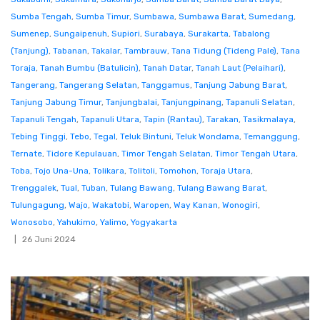
Sumba Tengah
,
Sumba Timur
,
Sumbawa
,
Sumbawa Barat
,
Sumedang
,
Sumenep
,
Sungaipenuh
,
Supiori
,
Surabaya
,
Surakarta
,
Tabalong
(Tanjung)
,
Tabanan
,
Takalar
,
Tambrauw
,
Tana Tidung (Tideng Pale)
,
Tana
Toraja
,
Tanah Bumbu (Batulicin)
,
Tanah Datar
,
Tanah Laut (Pelaihari)
,
Tangerang
,
Tangerang Selatan
,
Tanggamus
,
Tanjung Jabung Barat
,
Tanjung Jabung Timur
,
Tanjungbalai
,
Tanjungpinang
,
Tapanuli Selatan
,
Tapanuli Tengah
,
Tapanuli Utara
,
Tapin (Rantau)
,
Tarakan
,
Tasikmalaya
,
Tebing Tinggi
,
Tebo
,
Tegal
,
Teluk Bintuni
,
Teluk Wondama
,
Temanggung
,
Ternate
,
Tidore Kepulauan
,
Timor Tengah Selatan
,
Timor Tengah Utara
,
Toba
,
Tojo Una-Una
,
Tolikara
,
Tolitoli
,
Tomohon
,
Toraja Utara
,
Trenggalek
,
Tual
,
Tuban
,
Tulang Bawang
,
Tulang Bawang Barat
,
Tulungagung
,
Wajo
,
Wakatobi
,
Waropen
,
Way Kanan
,
Wonogiri
,
Wonosobo
,
Yahukimo
,
Yalimo
,
Yogyakarta
26 Juni 2024