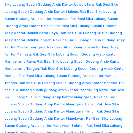
Siku Lubang Susun Gudang Arsip Kantor Luwu Utara
,
Rak Besi Siku
Lubang Susun Gudang Arsip Kantor Majene
,
Rak Besi Siku Lubang
Susun Gudang Arsip Kantor Makassar
,
Rak Besi Siku Lubang Susun
Gudang Arsip Kantor Malaka
,
Rak Besi Siku Lubang Susun Gudang
Arsip Kantor Maluku Barat Daya
,
Rak Besi Siku Lubang Susun Gudang
Arsip Kantor Maluku Tengah
,
Rak Besi Siku Lubang Susun Gudang Arsip
Kantor Maluku Tenggara
,
Rak Besi Siku Lubang Susun Gudang Arsip
Kantor Mamasa
,
Rak Besi Siku Lubang Susun Gudang Arsip Kantor
Mamberamo Raya
,
Rak Besi Siku Lubang Susun Gudang Arsip Kantor
Mamberamo Tengah
,
Rak Besi Siku Lubang Susun Gudang Arsip Kantor
Mamuju
,
Rak Besi Siku Lubang Susun Gudang Arsip Kantor Mamuju
Tengah
,
Rak Besi Siku Lubang Susun Gudang Arsip Kantor Manado
,
rak
besi siku lubang susun gudang arsip kantor Mandailing Natal
,
Rak Besi
Siku Lubang Susun Gudang Arsip Kantor Manggarai
,
Rak Besi Siku
Lubang Susun Gudang Arsip Kantor Manggarai Barat
,
Rak Besi Siku
Lubang Susun Gudang Arsip Kantor Manggarai Timur
,
Rak Besi Siku
Lubang Susun Gudang Arsip Kantor Manokwari
,
Rak Besi Siku Lubang
Susun Gudang Arsip Kantor Manokwari Selatan
,
Rak Besi Siku Lubang
Susun Gudang Arsip Kantor Mappi
,
Rak Besi Siku Lubang Susun