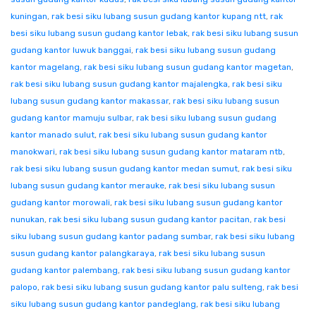
kuningan
,
rak besi siku lubang susun gudang kantor kupang ntt
,
rak
besi siku lubang susun gudang kantor lebak
,
rak besi siku lubang susun
gudang kantor luwuk banggai
,
rak besi siku lubang susun gudang
kantor magelang
,
rak besi siku lubang susun gudang kantor magetan
,
rak besi siku lubang susun gudang kantor majalengka
,
rak besi siku
lubang susun gudang kantor makassar
,
rak besi siku lubang susun
gudang kantor mamuju sulbar
,
rak besi siku lubang susun gudang
kantor manado sulut
,
rak besi siku lubang susun gudang kantor
manokwari
,
rak besi siku lubang susun gudang kantor mataram ntb
,
rak besi siku lubang susun gudang kantor medan sumut
,
rak besi siku
lubang susun gudang kantor merauke
,
rak besi siku lubang susun
gudang kantor morowali
,
rak besi siku lubang susun gudang kantor
nunukan
,
rak besi siku lubang susun gudang kantor pacitan
,
rak besi
siku lubang susun gudang kantor padang sumbar
,
rak besi siku lubang
susun gudang kantor palangkaraya
,
rak besi siku lubang susun
gudang kantor palembang
,
rak besi siku lubang susun gudang kantor
palopo
,
rak besi siku lubang susun gudang kantor palu sulteng
,
rak besi
siku lubang susun gudang kantor pandeglang
,
rak besi siku lubang