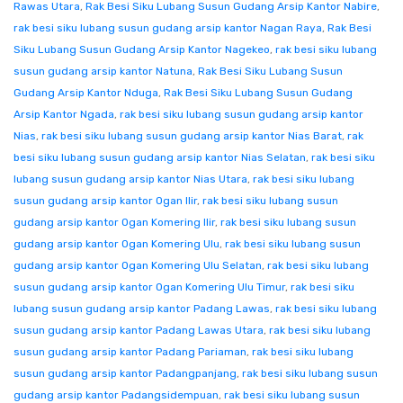
Rawas Utara
,
Rak Besi Siku Lubang Susun Gudang Arsip Kantor Nabire
,
rak besi siku lubang susun gudang arsip kantor Nagan Raya
,
Rak Besi
Siku Lubang Susun Gudang Arsip Kantor Nagekeo
,
rak besi siku lubang
susun gudang arsip kantor Natuna
,
Rak Besi Siku Lubang Susun
Gudang Arsip Kantor Nduga
,
Rak Besi Siku Lubang Susun Gudang
Arsip Kantor Ngada
,
rak besi siku lubang susun gudang arsip kantor
Nias
,
rak besi siku lubang susun gudang arsip kantor Nias Barat
,
rak
besi siku lubang susun gudang arsip kantor Nias Selatan
,
rak besi siku
lubang susun gudang arsip kantor Nias Utara
,
rak besi siku lubang
susun gudang arsip kantor Ogan Ilir
,
rak besi siku lubang susun
gudang arsip kantor Ogan Komering Ilir
,
rak besi siku lubang susun
gudang arsip kantor Ogan Komering Ulu
,
rak besi siku lubang susun
gudang arsip kantor Ogan Komering Ulu Selatan
,
rak besi siku lubang
susun gudang arsip kantor Ogan Komering Ulu Timur
,
rak besi siku
lubang susun gudang arsip kantor Padang Lawas
,
rak besi siku lubang
susun gudang arsip kantor Padang Lawas Utara
,
rak besi siku lubang
susun gudang arsip kantor Padang Pariaman
,
rak besi siku lubang
susun gudang arsip kantor Padangpanjang
,
rak besi siku lubang susun
gudang arsip kantor Padangsidempuan
,
rak besi siku lubang susun