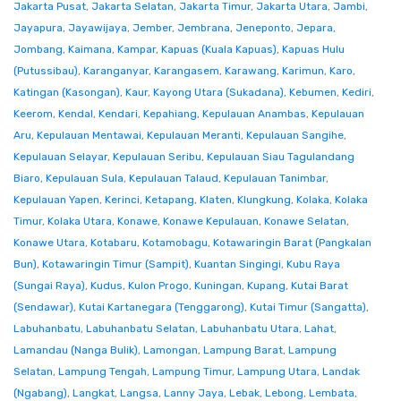
Jakarta Pusat
,
Jakarta Selatan
,
Jakarta Timur
,
Jakarta Utara
,
Jambi
,
Jayapura
,
Jayawijaya
,
Jember
,
Jembrana
,
Jeneponto
,
Jepara
,
Jombang
,
Kaimana
,
Kampar
,
Kapuas (Kuala Kapuas)
,
Kapuas Hulu
(Putussibau)
,
Karanganyar
,
Karangasem
,
Karawang
,
Karimun
,
Karo
,
Katingan (Kasongan)
,
Kaur
,
Kayong Utara (Sukadana)
,
Kebumen
,
Kediri
,
Keerom
,
Kendal
,
Kendari
,
Kepahiang
,
Kepulauan Anambas
,
Kepulauan
Aru
,
Kepulauan Mentawai
,
Kepulauan Meranti
,
Kepulauan Sangihe
,
Kepulauan Selayar
,
Kepulauan Seribu
,
Kepulauan Siau Tagulandang
Biaro
,
Kepulauan Sula
,
Kepulauan Talaud
,
Kepulauan Tanimbar
,
Kepulauan Yapen
,
Kerinci
,
Ketapang
,
Klaten
,
Klungkung
,
Kolaka
,
Kolaka
Timur
,
Kolaka Utara
,
Konawe
,
Konawe Kepulauan
,
Konawe Selatan
,
Konawe Utara
,
Kotabaru
,
Kotamobagu
,
Kotawaringin Barat (Pangkalan
Bun)
,
Kotawaringin Timur (Sampit)
,
Kuantan Singingi
,
Kubu Raya
(Sungai Raya)
,
Kudus
,
Kulon Progo
,
Kuningan
,
Kupang
,
Kutai Barat
(Sendawar)
,
Kutai Kartanegara (Tenggarong)
,
Kutai Timur (Sangatta)
,
Labuhanbatu
,
Labuhanbatu Selatan
,
Labuhanbatu Utara
,
Lahat
,
Lamandau (Nanga Bulik)
,
Lamongan
,
Lampung Barat
,
Lampung
Selatan
,
Lampung Tengah
,
Lampung Timur
,
Lampung Utara
,
Landak
(Ngabang)
,
Langkat
,
Langsa
,
Lanny Jaya
,
Lebak
,
Lebong
,
Lembata
,