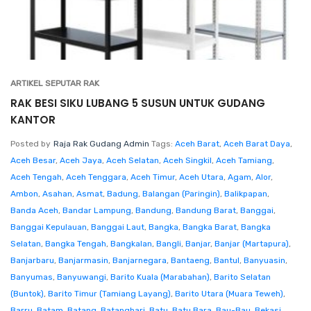
ARTIKEL SEPUTAR RAK
RAK BESI SIKU LUBANG 5 SUSUN UNTUK GUDANG
KANTOR
Posted by
Raja Rak Gudang Admin
Tags:
Aceh Barat
,
Aceh Barat Daya
,
Aceh Besar
,
Aceh Jaya
,
Aceh Selatan
,
Aceh Singkil
,
Aceh Tamiang
,
Aceh Tengah
,
Aceh Tenggara
,
Aceh Timur
,
Aceh Utara
,
Agam
,
Alor
,
Ambon
,
Asahan
,
Asmat
,
Badung
,
Balangan (Paringin)
,
Balikpapan
,
Banda Aceh
,
Bandar Lampung
,
Bandung
,
Bandung Barat
,
Banggai
,
Banggai Kepulauan
,
Banggai Laut
,
Bangka
,
Bangka Barat
,
Bangka
Selatan
,
Bangka Tengah
,
Bangkalan
,
Bangli
,
Banjar
,
Banjar (Martapura)
,
Banjarbaru
,
Banjarmasin
,
Banjarnegara
,
Bantaeng
,
Bantul
,
Banyuasin
,
Banyumas
,
Banyuwangi
,
Barito Kuala (Marabahan)
,
Barito Selatan
(Buntok)
,
Barito Timur (Tamiang Layang)
,
Barito Utara (Muara Teweh)
,
Barru
,
Batam
,
Batang
,
Batanghari
,
Batu
,
Batu Bara
,
Bau-Bau
,
Bekasi
,