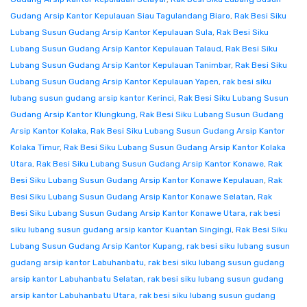
Gudang Arsip Kantor Kepulauan Siau Tagulandang Biaro
,
Rak Besi Siku
Lubang Susun Gudang Arsip Kantor Kepulauan Sula
,
Rak Besi Siku
Lubang Susun Gudang Arsip Kantor Kepulauan Talaud
,
Rak Besi Siku
Lubang Susun Gudang Arsip Kantor Kepulauan Tanimbar
,
Rak Besi Siku
Lubang Susun Gudang Arsip Kantor Kepulauan Yapen
,
rak besi siku
lubang susun gudang arsip kantor Kerinci
,
Rak Besi Siku Lubang Susun
Gudang Arsip Kantor Klungkung
,
Rak Besi Siku Lubang Susun Gudang
Arsip Kantor Kolaka
,
Rak Besi Siku Lubang Susun Gudang Arsip Kantor
Kolaka Timur
,
Rak Besi Siku Lubang Susun Gudang Arsip Kantor Kolaka
Utara
,
Rak Besi Siku Lubang Susun Gudang Arsip Kantor Konawe
,
Rak
Besi Siku Lubang Susun Gudang Arsip Kantor Konawe Kepulauan
,
Rak
Besi Siku Lubang Susun Gudang Arsip Kantor Konawe Selatan
,
Rak
Besi Siku Lubang Susun Gudang Arsip Kantor Konawe Utara
,
rak besi
siku lubang susun gudang arsip kantor Kuantan Singingi
,
Rak Besi Siku
Lubang Susun Gudang Arsip Kantor Kupang
,
rak besi siku lubang susun
gudang arsip kantor Labuhanbatu
,
rak besi siku lubang susun gudang
arsip kantor Labuhanbatu Selatan
,
rak besi siku lubang susun gudang
arsip kantor Labuhanbatu Utara
,
rak besi siku lubang susun gudang