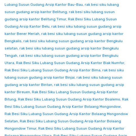
Lubang Susun Gudang Arsip Kantor Bau-Bau
,
rak besi siku lubang
susun gudang arsip kantor Belitung
,
rak besi siku lubang susun
gudang arsip kantor Belitung Timur
,
Rak Besi Siku Lubang Susun
Gudang Arsip Kantor Belu
,
rak besi siku lubang susun gudang arsip
kantor Bener Meriah
,
rak besi siku lubang susun gudang arsip kantor
Bengkalis
,
rak besi siku lubang susun gudang arsip kantor Bengkulu
selatan
,
rak besi siku lubang susun gudang arsip kantor Bengkulu
Tengah
,
rak besi siku lubang susun gudang arsip kantor Bengkulu
Utara
,
Rak Besi Siku Lubang Susun Gudang Arsip Kantor Biak Numfor
,
Rak Besi Siku Lubang Susun Gudang Arsip Kantor Bima
,
rak besi siku
lubang susun gudang arsip kantor Binjai
,
rak besi siku lubang susun
gudang arsip kantor Bintan
,
rak besi siku lubang susun gudang arsip
kantor Bireuen
,
Rak Besi Siku Lubang Susun Gudang Arsip Kantor
Bitung
,
Rak Besi Siku Lubang Susun Gudang Arsip Kantor Boalemo
,
Rak
Besi Siku Lubang Susun Gudang Arsip Kantor Bolaang Mongondow
,
Rak Besi Siku Lubang Susun Gudang Arsip Kantor Bolaang Mongondow
Selatan
,
Rak Besi Siku Lubang Susun Gudang Arsip Kantor Bolaang
Mongondow Timur
,
Rak Besi Siku Lubang Susun Gudang Arsip Kantor
Bolaang Mongondow Utara
,
Rak Besi Siku Lubang Susun Gudang Arsip