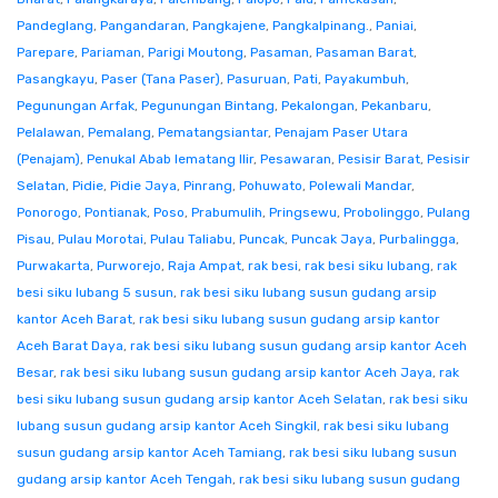
Pandeglang
,
Pangandaran
,
Pangkajene
,
Pangkalpinang.
,
Paniai
,
Parepare
,
Pariaman
,
Parigi Moutong
,
Pasaman
,
Pasaman Barat
,
Pasangkayu
,
Paser (Tana Paser)
,
Pasuruan
,
Pati
,
Payakumbuh
,
Pegunungan Arfak
,
Pegunungan Bintang
,
Pekalongan
,
Pekanbaru
,
Pelalawan
,
Pemalang
,
Pematangsiantar
,
Penajam Paser Utara
(Penajam)
,
Penukal Abab lematang Ilir
,
Pesawaran
,
Pesisir Barat
,
Pesisir
Selatan
,
Pidie
,
Pidie Jaya
,
Pinrang
,
Pohuwato
,
Polewali Mandar
,
Ponorogo
,
Pontianak
,
Poso
,
Prabumulih
,
Pringsewu
,
Probolinggo
,
Pulang
Pisau
,
Pulau Morotai
,
Pulau Taliabu
,
Puncak
,
Puncak Jaya
,
Purbalingga
,
Purwakarta
,
Purworejo
,
Raja Ampat
,
rak besi
,
rak besi siku lubang
,
rak
besi siku lubang 5 susun
,
rak besi siku lubang susun gudang arsip
kantor Aceh Barat
,
rak besi siku lubang susun gudang arsip kantor
Aceh Barat Daya
,
rak besi siku lubang susun gudang arsip kantor Aceh
Besar
,
rak besi siku lubang susun gudang arsip kantor Aceh Jaya
,
rak
besi siku lubang susun gudang arsip kantor Aceh Selatan
,
rak besi siku
lubang susun gudang arsip kantor Aceh Singkil
,
rak besi siku lubang
susun gudang arsip kantor Aceh Tamiang
,
rak besi siku lubang susun
gudang arsip kantor Aceh Tengah
,
rak besi siku lubang susun gudang