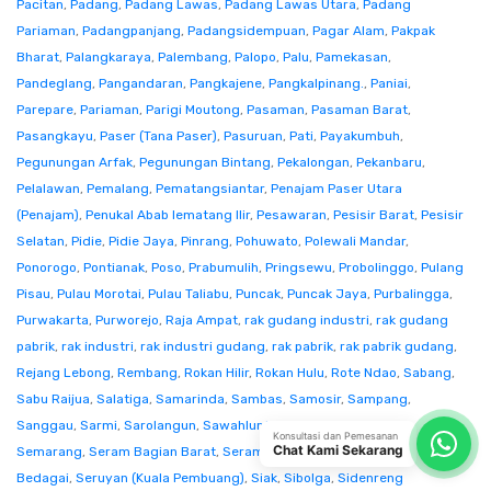
Pacitan
,
Padang
,
Padang Lawas
,
Padang Lawas Utara
,
Padang
Pariaman
,
Padangpanjang
,
Padangsidempuan
,
Pagar Alam
,
Pakpak
Bharat
,
Palangkaraya
,
Palembang
,
Palopo
,
Palu
,
Pamekasan
,
Pandeglang
,
Pangandaran
,
Pangkajene
,
Pangkalpinang.
,
Paniai
,
Parepare
,
Pariaman
,
Parigi Moutong
,
Pasaman
,
Pasaman Barat
,
Pasangkayu
,
Paser (Tana Paser)
,
Pasuruan
,
Pati
,
Payakumbuh
,
Pegunungan Arfak
,
Pegunungan Bintang
,
Pekalongan
,
Pekanbaru
,
Pelalawan
,
Pemalang
,
Pematangsiantar
,
Penajam Paser Utara
(Penajam)
,
Penukal Abab lematang Ilir
,
Pesawaran
,
Pesisir Barat
,
Pesisir
Selatan
,
Pidie
,
Pidie Jaya
,
Pinrang
,
Pohuwato
,
Polewali Mandar
,
Ponorogo
,
Pontianak
,
Poso
,
Prabumulih
,
Pringsewu
,
Probolinggo
,
Pulang
Pisau
,
Pulau Morotai
,
Pulau Taliabu
,
Puncak
,
Puncak Jaya
,
Purbalingga
,
Purwakarta
,
Purworejo
,
Raja Ampat
,
rak gudang industri
,
rak gudang
pabrik
,
rak industri
,
rak industri gudang
,
rak pabrik
,
rak pabrik gudang
,
Rejang Lebong
,
Rembang
,
Rokan Hilir
,
Rokan Hulu
,
Rote Ndao
,
Sabang
,
Sabu Raijua
,
Salatiga
,
Samarinda
,
Sambas
,
Samosir
,
Sampang
,
Sanggau
,
Sarmi
,
Sarolangun
,
Sawahlunto
,
Sekadau
,
Seluma
,
Konsultasi dan Pemesanan
Chat Kami Sekarang
Semarang
,
Seram Bagian Barat
,
Seram Bagian Timur
,
Serang
,
Serdang
Bedagai
,
Seruyan (Kuala Pembuang)
,
Siak
,
Sibolga
,
Sidenreng