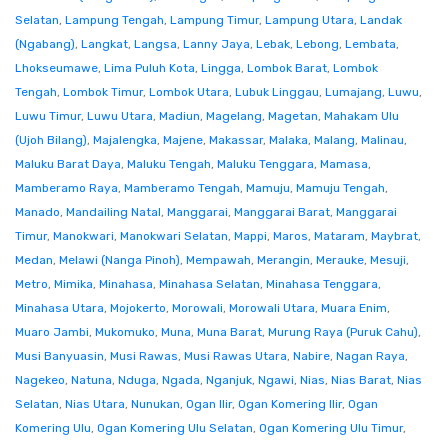
Selatan
,
Lampung Tengah
,
Lampung Timur
,
Lampung Utara
,
Landak
(Ngabang)
,
Langkat
,
Langsa
,
Lanny Jaya
,
Lebak
,
Lebong
,
Lembata
,
Lhokseumawe
,
Lima Puluh Kota
,
Lingga
,
Lombok Barat
,
Lombok
Tengah
,
Lombok Timur
,
Lombok Utara
,
Lubuk Linggau
,
Lumajang
,
Luwu
,
Luwu Timur
,
Luwu Utara
,
Madiun
,
Magelang
,
Magetan
,
Mahakam Ulu
(Ujoh Bilang)
,
Majalengka
,
Majene
,
Makassar
,
Malaka
,
Malang
,
Malinau
,
Maluku Barat Daya
,
Maluku Tengah
,
Maluku Tenggara
,
Mamasa
,
Mamberamo Raya
,
Mamberamo Tengah
,
Mamuju
,
Mamuju Tengah
,
Manado
,
Mandailing Natal
,
Manggarai
,
Manggarai Barat
,
Manggarai
Timur
,
Manokwari
,
Manokwari Selatan
,
Mappi
,
Maros
,
Mataram
,
Maybrat
,
Medan
,
Melawi (Nanga Pinoh)
,
Mempawah
,
Merangin
,
Merauke
,
Mesuji
,
Metro
,
Mimika
,
Minahasa
,
Minahasa Selatan
,
Minahasa Tenggara
,
Minahasa Utara
,
Mojokerto
,
Morowali
,
Morowali Utara
,
Muara Enim
,
Muaro Jambi
,
Mukomuko
,
Muna
,
Muna Barat
,
Murung Raya (Puruk Cahu)
,
Musi Banyuasin
,
Musi Rawas
,
Musi Rawas Utara
,
Nabire
,
Nagan Raya
,
Nagekeo
,
Natuna
,
Nduga
,
Ngada
,
Nganjuk
,
Ngawi
,
Nias
,
Nias Barat
,
Nias
Selatan
,
Nias Utara
,
Nunukan
,
Ogan Ilir
,
Ogan Komering Ilir
,
Ogan
Komering Ulu
,
Ogan Komering Ulu Selatan
,
Ogan Komering Ulu Timur
,