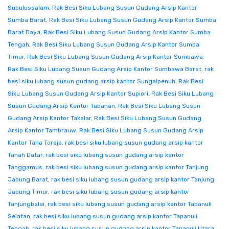
Subulussalam
,
Rak Besi Siku Lubang Susun Gudang Arsip Kantor
Sumba Barat
,
Rak Besi Siku Lubang Susun Gudang Arsip Kantor Sumba
Barat Daya
,
Rak Besi Siku Lubang Susun Gudang Arsip Kantor Sumba
Tengah
,
Rak Besi Siku Lubang Susun Gudang Arsip Kantor Sumba
Timur
,
Rak Besi Siku Lubang Susun Gudang Arsip Kantor Sumbawa
,
Rak Besi Siku Lubang Susun Gudang Arsip Kantor Sumbawa Barat
,
rak
besi siku lubang susun gudang arsip kantor Sungaipenuh
,
Rak Besi
Siku Lubang Susun Gudang Arsip Kantor Supiori
,
Rak Besi Siku Lubang
Susun Gudang Arsip Kantor Tabanan
,
Rak Besi Siku Lubang Susun
Gudang Arsip Kantor Takalar
,
Rak Besi Siku Lubang Susun Gudang
Arsip Kantor Tambrauw
,
Rak Besi Siku Lubang Susun Gudang Arsip
Kantor Tana Toraja
,
rak besi siku lubang susun gudang arsip kantor
Tanah Datar
,
rak besi siku lubang susun gudang arsip kantor
Tanggamus
,
rak besi siku lubang susun gudang arsip kantor Tanjung
Jabung Barat
,
rak besi siku lubang susun gudang arsip kantor Tanjung
Jabung Timur
,
rak besi siku lubang susun gudang arsip kantor
Tanjungbalai
,
rak besi siku lubang susun gudang arsip kantor Tapanuli
Selatan
,
rak besi siku lubang susun gudang arsip kantor Tapanuli
Tengah
,
rak besi siku lubang susun gudang arsip kantor Tapanuli Utara
,