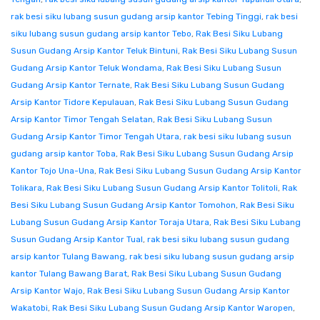
rak besi siku lubang susun gudang arsip kantor Tebing Tinggi
,
rak besi
siku lubang susun gudang arsip kantor Tebo
,
Rak Besi Siku Lubang
Susun Gudang Arsip Kantor Teluk Bintuni
,
Rak Besi Siku Lubang Susun
Gudang Arsip Kantor Teluk Wondama
,
Rak Besi Siku Lubang Susun
Gudang Arsip Kantor Ternate
,
Rak Besi Siku Lubang Susun Gudang
Arsip Kantor Tidore Kepulauan
,
Rak Besi Siku Lubang Susun Gudang
Arsip Kantor Timor Tengah Selatan
,
Rak Besi Siku Lubang Susun
Gudang Arsip Kantor Timor Tengah Utara
,
rak besi siku lubang susun
gudang arsip kantor Toba
,
Rak Besi Siku Lubang Susun Gudang Arsip
Kantor Tojo Una-Una
,
Rak Besi Siku Lubang Susun Gudang Arsip Kantor
Tolikara
,
Rak Besi Siku Lubang Susun Gudang Arsip Kantor Tolitoli
,
Rak
Besi Siku Lubang Susun Gudang Arsip Kantor Tomohon
,
Rak Besi Siku
Lubang Susun Gudang Arsip Kantor Toraja Utara
,
Rak Besi Siku Lubang
Susun Gudang Arsip Kantor Tual
,
rak besi siku lubang susun gudang
arsip kantor Tulang Bawang
,
rak besi siku lubang susun gudang arsip
kantor Tulang Bawang Barat
,
Rak Besi Siku Lubang Susun Gudang
Arsip Kantor Wajo
,
Rak Besi Siku Lubang Susun Gudang Arsip Kantor
Wakatobi
,
Rak Besi Siku Lubang Susun Gudang Arsip Kantor Waropen
,