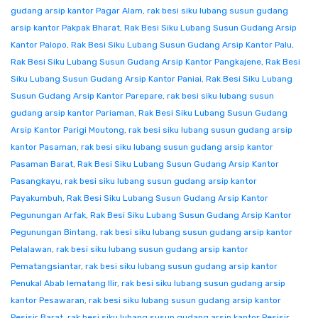
gudang arsip kantor Pagar Alam
,
rak besi siku lubang susun gudang
arsip kantor Pakpak Bharat
,
Rak Besi Siku Lubang Susun Gudang Arsip
Kantor Palopo
,
Rak Besi Siku Lubang Susun Gudang Arsip Kantor Palu
,
Rak Besi Siku Lubang Susun Gudang Arsip Kantor Pangkajene
,
Rak Besi
Siku Lubang Susun Gudang Arsip Kantor Paniai
,
Rak Besi Siku Lubang
Susun Gudang Arsip Kantor Parepare
,
rak besi siku lubang susun
gudang arsip kantor Pariaman
,
Rak Besi Siku Lubang Susun Gudang
Arsip Kantor Parigi Moutong
,
rak besi siku lubang susun gudang arsip
kantor Pasaman
,
rak besi siku lubang susun gudang arsip kantor
Pasaman Barat
,
Rak Besi Siku Lubang Susun Gudang Arsip Kantor
Pasangkayu
,
rak besi siku lubang susun gudang arsip kantor
Payakumbuh
,
Rak Besi Siku Lubang Susun Gudang Arsip Kantor
Pegunungan Arfak
,
Rak Besi Siku Lubang Susun Gudang Arsip Kantor
Pegunungan Bintang
,
rak besi siku lubang susun gudang arsip kantor
Pelalawan
,
rak besi siku lubang susun gudang arsip kantor
Pematangsiantar
,
rak besi siku lubang susun gudang arsip kantor
Penukal Abab lematang Ilir
,
rak besi siku lubang susun gudang arsip
kantor Pesawaran
,
rak besi siku lubang susun gudang arsip kantor
Pesisir Barat
,
rak besi siku lubang susun gudang arsip kantor Pesisir