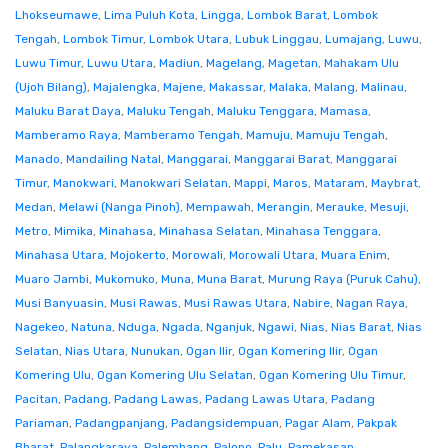
Lhokseumawe
,
Lima Puluh Kota
,
Lingga
,
Lombok Barat
,
Lombok
Tengah
,
Lombok Timur
,
Lombok Utara
,
Lubuk Linggau
,
Lumajang
,
Luwu
,
Luwu Timur
,
Luwu Utara
,
Madiun
,
Magelang
,
Magetan
,
Mahakam Ulu
(Ujoh Bilang)
,
Majalengka
,
Majene
,
Makassar
,
Malaka
,
Malang
,
Malinau
,
Maluku Barat Daya
,
Maluku Tengah
,
Maluku Tenggara
,
Mamasa
,
Mamberamo Raya
,
Mamberamo Tengah
,
Mamuju
,
Mamuju Tengah
,
Manado
,
Mandailing Natal
,
Manggarai
,
Manggarai Barat
,
Manggarai
Timur
,
Manokwari
,
Manokwari Selatan
,
Mappi
,
Maros
,
Mataram
,
Maybrat
,
Medan
,
Melawi (Nanga Pinoh)
,
Mempawah
,
Merangin
,
Merauke
,
Mesuji
,
Metro
,
Mimika
,
Minahasa
,
Minahasa Selatan
,
Minahasa Tenggara
,
Minahasa Utara
,
Mojokerto
,
Morowali
,
Morowali Utara
,
Muara Enim
,
Muaro Jambi
,
Mukomuko
,
Muna
,
Muna Barat
,
Murung Raya (Puruk Cahu)
,
Musi Banyuasin
,
Musi Rawas
,
Musi Rawas Utara
,
Nabire
,
Nagan Raya
,
Nagekeo
,
Natuna
,
Nduga
,
Ngada
,
Nganjuk
,
Ngawi
,
Nias
,
Nias Barat
,
Nias
Selatan
,
Nias Utara
,
Nunukan
,
Ogan Ilir
,
Ogan Komering Ilir
,
Ogan
Komering Ulu
,
Ogan Komering Ulu Selatan
,
Ogan Komering Ulu Timur
,
Pacitan
,
Padang
,
Padang Lawas
,
Padang Lawas Utara
,
Padang
Pariaman
,
Padangpanjang
,
Padangsidempuan
,
Pagar Alam
,
Pakpak
Bharat
,
Palangkaraya
,
Palembang
,
Palopo
,
Palu
,
Pamekasan
,