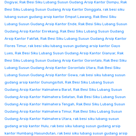
Dogiyai
,
Rak Besi Siku Lubang Susun Gudang Arsip Kantor Dompu
,
Rak
Besi Siku Lubang Susun Gudang Arsip Kantor Donggala
,
rak besi siku
lubang susun gudang arsip kantor Empat Lawang
,
Rak Besi Siku
Lubang Susun Gudang Arsip Kantor Ende
,
Rak Besi Siku Lubang Susun
Gudang Arsip Kantor Enrekang
,
Rak Besi Siku Lubang Susun Gudang
Arsip Kantor Fakfak
,
Rak Besi Siku Lubang Susun Gudang Arsip Kantor
Flores Timur
,
rak besi siku lubang susun gudang arsip kantor Gayo
Lues
,
Rak Besi Siku Lubang Susun Gudang Arsip Kantor Gianyar
,
Rak
Besi Siku Lubang Susun Gudang Arsip Kantor Gorontalo
,
Rak Besi Siku
Lubang Susun Gudang Arsip Kantor Gorontalo Utara
,
Rak Besi Siku
Lubang Susun Gudang Arsip Kantor Gowa
,
rak besi siku lubang susun
gudang arsip kantor Gunungsitoli
,
Rak Besi Siku Lubang Susun
Gudang Arsip Kantor Halmahera Barat
,
Rak Besi Siku Lubang Susun
Gudang Arsip Kantor Halmahera Selatan
,
Rak Besi Siku Lubang Susun
Gudang Arsip Kantor Halmahera Tengah
,
Rak Besi Siku Lubang Susun
Gudang Arsip Kantor Halmahera Timur
,
Rak Besi Siku Lubang Susun
Gudang Arsip Kantor Halmahera Utara
,
rak besi siku lubang susun
gudang arsip kantor Hulu
,
rak besi siku lubang susun gudang arsip
kantor Humbang Hasundutan
,
rak besi siku lubang susun gudang arsip