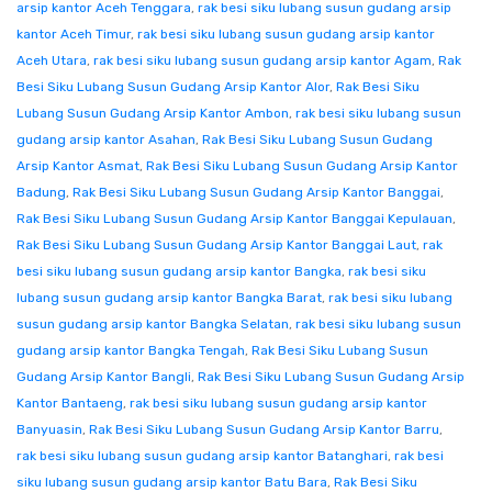
arsip kantor Aceh Tenggara
,
rak besi siku lubang susun gudang arsip
kantor Aceh Timur
,
rak besi siku lubang susun gudang arsip kantor
Aceh Utara
,
rak besi siku lubang susun gudang arsip kantor Agam
,
Rak
Besi Siku Lubang Susun Gudang Arsip Kantor Alor
,
Rak Besi Siku
Lubang Susun Gudang Arsip Kantor Ambon
,
rak besi siku lubang susun
gudang arsip kantor Asahan
,
Rak Besi Siku Lubang Susun Gudang
Arsip Kantor Asmat
,
Rak Besi Siku Lubang Susun Gudang Arsip Kantor
Badung
,
Rak Besi Siku Lubang Susun Gudang Arsip Kantor Banggai
,
Rak Besi Siku Lubang Susun Gudang Arsip Kantor Banggai Kepulauan
,
Rak Besi Siku Lubang Susun Gudang Arsip Kantor Banggai Laut
,
rak
besi siku lubang susun gudang arsip kantor Bangka
,
rak besi siku
lubang susun gudang arsip kantor Bangka Barat
,
rak besi siku lubang
susun gudang arsip kantor Bangka Selatan
,
rak besi siku lubang susun
gudang arsip kantor Bangka Tengah
,
Rak Besi Siku Lubang Susun
Gudang Arsip Kantor Bangli
,
Rak Besi Siku Lubang Susun Gudang Arsip
Kantor Bantaeng
,
rak besi siku lubang susun gudang arsip kantor
Banyuasin
,
Rak Besi Siku Lubang Susun Gudang Arsip Kantor Barru
,
rak besi siku lubang susun gudang arsip kantor Batanghari
,
rak besi
siku lubang susun gudang arsip kantor Batu Bara
,
Rak Besi Siku