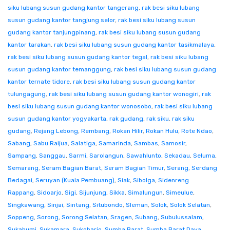
siku lubang susun gudang kantor tangerang
,
rak besi siku lubang
susun gudang kantor tangjung selor
,
rak besi siku lubang susun
gudang kantor tanjungpinang
,
rak besi siku lubang susun gudang
kantor tarakan
,
rak besi siku lubang susun gudang kantor tasikmalaya
,
rak besi siku lubang susun gudang kantor tegal
,
rak besi siku lubang
susun gudang kantor temanggung
,
rak besi siku lubang susun gudang
kantor ternate tidore
,
rak besi siku lubang susun gudang kantor
tulungagung
,
rak besi siku lubang susun gudang kantor wonogiri
,
rak
besi siku lubang susun gudang kantor wonosobo
,
rak besi siku lubang
susun gudang kantor yogyakarta
,
rak gudang
,
rak siku
,
rak siku
gudang
,
Rejang Lebong
,
Rembang
,
Rokan Hilir
,
Rokan Hulu
,
Rote Ndao
,
Sabang
,
Sabu Raijua
,
Salatiga
,
Samarinda
,
Sambas
,
Samosir
,
Sampang
,
Sanggau
,
Sarmi
,
Sarolangun
,
Sawahlunto
,
Sekadau
,
Seluma
,
Semarang
,
Seram Bagian Barat
,
Seram Bagian Timur
,
Serang
,
Serdang
Bedagai
,
Seruyan (Kuala Pembuang)
,
Siak
,
Sibolga
,
Sidenreng
Rappang
,
Sidoarjo
,
Sigi
,
Sijunjung
,
Sikka
,
Simalungun
,
Simeulue
,
Singkawang
,
Sinjai
,
Sintang
,
Situbondo
,
Sleman
,
Solok
,
Solok Selatan
,
Soppeng
,
Sorong
,
Sorong Selatan
,
Sragen
,
Subang
,
Subulussalam
,
Sukabumi
,
Sukamara
,
Sukoharjo
,
Sumba Barat
,
Sumba Barat Daya
,