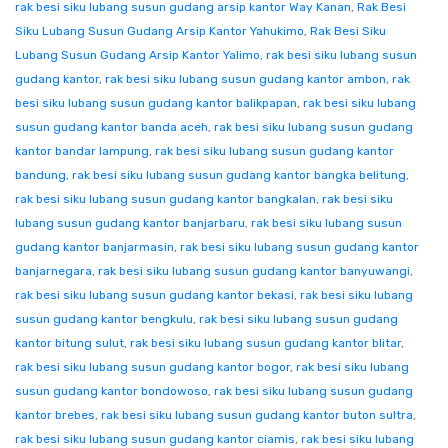
rak besi siku lubang susun gudang arsip kantor Way Kanan
,
Rak Besi
Siku Lubang Susun Gudang Arsip Kantor Yahukimo
,
Rak Besi Siku
Lubang Susun Gudang Arsip Kantor Yalimo
,
rak besi siku lubang susun
gudang kantor
,
rak besi siku lubang susun gudang kantor ambon
,
rak
besi siku lubang susun gudang kantor balikpapan
,
rak besi siku lubang
susun gudang kantor banda aceh
,
rak besi siku lubang susun gudang
kantor bandar lampung
,
rak besi siku lubang susun gudang kantor
bandung
,
rak besi siku lubang susun gudang kantor bangka belitung
,
rak besi siku lubang susun gudang kantor bangkalan
,
rak besi siku
lubang susun gudang kantor banjarbaru
,
rak besi siku lubang susun
gudang kantor banjarmasin
,
rak besi siku lubang susun gudang kantor
banjarnegara
,
rak besi siku lubang susun gudang kantor banyuwangi
,
rak besi siku lubang susun gudang kantor bekasi
,
rak besi siku lubang
susun gudang kantor bengkulu
,
rak besi siku lubang susun gudang
kantor bitung sulut
,
rak besi siku lubang susun gudang kantor blitar
,
rak besi siku lubang susun gudang kantor bogor
,
rak besi siku lubang
susun gudang kantor bondowoso
,
rak besi siku lubang susun gudang
kantor brebes
,
rak besi siku lubang susun gudang kantor buton sultra
,
rak besi siku lubang susun gudang kantor ciamis
,
rak besi siku lubang