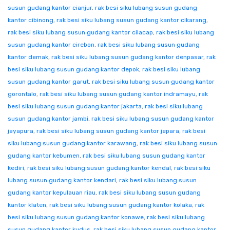
susun gudang kantor cianjur
,
rak besi siku lubang susun gudang
kantor cibinong
,
rak besi siku lubang susun gudang kantor cikarang
,
rak besi siku lubang susun gudang kantor cilacap
,
rak besi siku lubang
susun gudang kantor cirebon
,
rak besi siku lubang susun gudang
kantor demak
,
rak besi siku lubang susun gudang kantor denpasar
,
rak
besi siku lubang susun gudang kantor depok
,
rak besi siku lubang
susun gudang kantor garut
,
rak besi siku lubang susun gudang kantor
gorontalo
,
rak besi siku lubang susun gudang kantor indramayu
,
rak
besi siku lubang susun gudang kantor jakarta
,
rak besi siku lubang
susun gudang kantor jambi
,
rak besi siku lubang susun gudang kantor
jayapura
,
rak besi siku lubang susun gudang kantor jepara
,
rak besi
siku lubang susun gudang kantor karawang
,
rak besi siku lubang susun
gudang kantor kebumen
,
rak besi siku lubang susun gudang kantor
kediri
,
rak besi siku lubang susun gudang kantor kendal
,
rak besi siku
lubang susun gudang kantor kendari
,
rak besi siku lubang susun
gudang kantor kepulauan riau
,
rak besi siku lubang susun gudang
kantor klaten
,
rak besi siku lubang susun gudang kantor kolaka
,
rak
besi siku lubang susun gudang kantor konawe
,
rak besi siku lubang
susun gudang kantor kudus
,
rak besi siku lubang susun gudang kantor