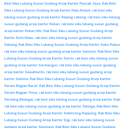
Besi Siku Lubang Susun Gudang Arsip Kantor Puncak Jaya
,
Rak Besi
Siku Lubang Susun Gudang Arsip Kantor Raja Ampat
,
rak besi siku
lubang susun gudang arsip kantor Rejang Lebong
,
rak besi siku lubang
susun gudang arsip kantor Rokan
,
rak besi siku lubang susun gudang
arsip kantor Rokan Hilir
,
Rak Besi Siku Lubang Susun Gudang Arsip
Kantor Rote Ndao
,
rak besi siku lubang susun gudang arsip kantor
Sabang
,
Rak Besi Siku Lubang Susun Gudang Arsip Kantor Sabu Raijua
,
rak besi siku lubang susun gudang arsip kantor Samosir
,
Rak Besi Siku
Lubang Susun Gudang Arsip Kantor Sarmi
,
rak besi siku lubang susun
gudang arsip kantor Sarolangun
,
rak besi siku lubang susun gudang
arsip kantor Sawahlunto
,
rak besi siku lubang susun gudang arsip
kantor Seluma
,
Rak Besi Siku Lubang Susun Gudang Arsip Kantor
Seram Bagian Barat
,
Rak Besi Siku Lubang Susun Gudang Arsip Kantor
Seram Bagian Timur
,
rak besi siku lubang susun gudang arsip kantor
Serdang Bedagai
,
rak besi siku lubang susun gudang arsip kantor Siak
,
rak besi siku lubang susun gudang arsip kantor Sibolga
,
Rak Besi Siku
Lubang Susun Gudang Arsip Kantor Sidenreng Rappang
,
Rak Besi Siku
Lubang Susun Gudang Arsip Kantor Sigi
,
rak besi siku lubang susun
gudang arsip kantor Sijunjung
,
Rak Besi Siku Lubang Susun Gudang