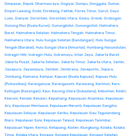
Denpasar
,
Depok
,
Dharmasraya
,
Dogiyai
,
Dompu
,
Donggala
,
Dumai
,
Empat Lawang
,
Ende
,
Enrekang
,
Fakfak
,
Flores Timur
,
Garut
,
Gayo
Lues
,
Gianyar
,
Gorontalo
,
Gorontalo Utara
,
Gowa
,
Gresik
,
Grobogan
,
Gunung Mas (Kuala Kurun)
,
Gunungkidul
,
Gunungsitoli
,
Halmahera
Barat
,
Halmahera Selatan
,
Halmahera Tengah
,
Halmahera Timur
,
Halmahera Utara
,
Hulu Sungai Selatan (Kandangan)
,
Hulu Sungai
Tengah (Barabai)
,
Hulu Sungai Utara (Amuntai)
,
Humbang Hasundutan
,
Indragiri Hilir
,
Indragiri Hulu
,
Indramayu
,
Intan Jaya
,
Jakarta Barat
,
Jakarta Pusat
,
Jakarta Selatan
,
Jakarta Timur
,
Jakarta Utara
,
Jambi
,
Jayapura
,
Jayawijaya
,
Jember
,
Jembrana
,
Jeneponto
,
Jepara
,
Jombang
,
Kaimana
,
Kampar
,
Kapuas (Kuala Kapuas)
,
Kapuas Hulu
(Putussibau)
,
Karanganyar
,
Karangasem
,
Karawang
,
Karimun
,
Karo
,
Katingan (Kasongan)
,
Kaur
,
Kayong Utara (Sukadana)
,
Kebumen
,
Kediri
,
Keerom
,
Kendal
,
Kendari
,
Kepahiang
,
Kepulauan Anambas
,
Kepulauan
Aru
,
Kepulauan Mentawai
,
Kepulauan Meranti
,
Kepulauan Sangihe
,
Kepulauan Selayar
,
Kepulauan Seribu
,
Kepulauan Siau Tagulandang
Biaro
,
Kepulauan Sula
,
Kepulauan Talaud
,
Kepulauan Tanimbar
,
Kepulauan Yapen
,
Kerinci
,
Ketapang
,
Klaten
,
Klungkung
,
Kolaka
,
Kolaka
Timur
,
Kolaka Utara
,
Konawe
,
Konawe Kepulauan
,
Konawe Selatan
,