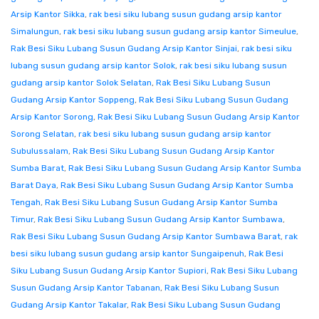
Arsip Kantor Sikka
,
rak besi siku lubang susun gudang arsip kantor
Simalungun
,
rak besi siku lubang susun gudang arsip kantor Simeulue
,
Rak Besi Siku Lubang Susun Gudang Arsip Kantor Sinjai
,
rak besi siku
lubang susun gudang arsip kantor Solok
,
rak besi siku lubang susun
gudang arsip kantor Solok Selatan
,
Rak Besi Siku Lubang Susun
Gudang Arsip Kantor Soppeng
,
Rak Besi Siku Lubang Susun Gudang
Arsip Kantor Sorong
,
Rak Besi Siku Lubang Susun Gudang Arsip Kantor
Sorong Selatan
,
rak besi siku lubang susun gudang arsip kantor
Subulussalam
,
Rak Besi Siku Lubang Susun Gudang Arsip Kantor
Sumba Barat
,
Rak Besi Siku Lubang Susun Gudang Arsip Kantor Sumba
Barat Daya
,
Rak Besi Siku Lubang Susun Gudang Arsip Kantor Sumba
Tengah
,
Rak Besi Siku Lubang Susun Gudang Arsip Kantor Sumba
Timur
,
Rak Besi Siku Lubang Susun Gudang Arsip Kantor Sumbawa
,
Rak Besi Siku Lubang Susun Gudang Arsip Kantor Sumbawa Barat
,
rak
besi siku lubang susun gudang arsip kantor Sungaipenuh
,
Rak Besi
Siku Lubang Susun Gudang Arsip Kantor Supiori
,
Rak Besi Siku Lubang
Susun Gudang Arsip Kantor Tabanan
,
Rak Besi Siku Lubang Susun
Gudang Arsip Kantor Takalar
,
Rak Besi Siku Lubang Susun Gudang