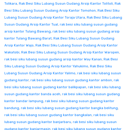
Tolikara
,
Rak Besi Siku Lubang Susun Gudang Arsip Kantor Tolitoli
,
Rak
Besi Siku Lubang Susun Gudang Arsip Kantor Tomohon
,
Rak Besi Siku
Lubang Susun Gudang Arsip Kantor Toraja Utara
,
Rak Besi Siku Lubang
Susun Gudang Arsip Kantor Tual
,
rak besi siku lubang susun gudang
arsip kantor Tulang Bawang
,
rak besi siku lubang susun gudang arsip
kantor Tulang Bawang Barat
,
Rak Besi Siku Lubang Susun Gudang
Arsip Kantor Wajo
,
Rak Besi Siku Lubang Susun Gudang Arsip Kantor
Wakatobi
,
Rak Besi Siku Lubang Susun Gudang Arsip Kantor Waropen
,
rak besi siku lubang susun gudang arsip kantor Way Kanan
,
Rak Besi
Siku Lubang Susun Gudang Arsip Kantor Yahukimo
,
Rak Besi Siku
Lubang Susun Gudang Arsip Kantor Yalimo
,
rak besi siku lubang susun
gudang kantor
,
rak besi siku lubang susun gudang kantor ambon
,
rak
besi siku lubang susun gudang kantor balikpapan
,
rak besi siku lubang
susun gudang kantor banda aceh
,
rak besi siku lubang susun gudang
kantor bandar lampung
,
rak besi siku lubang susun gudang kantor
bandung
,
rak besi siku lubang susun gudang kantor bangka belitung
,
rak besi siku lubang susun gudang kantor bangkalan
,
rak besi siku
lubang susun gudang kantor banjarbaru
,
rak besi siku lubang susun
gudang kantor banjarmasin
,
rak besi siku lubang susun gudang kantor