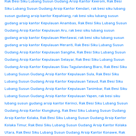
Rak Besi Siku Lubang Susun Gudang Arsip Kantor Keerom
,
Rak Besi
Siku Lubang Susun Gudang Arsip Kantor Kendari
,
rak besi siku lubang
susun gudang arsip kantor Kepahiang
,
rak besi siku lubang susun
gudang arsip kantor Kepulauan Anambas
,
Rak Besi Siku Lubang Susun
Gudang Arsip Kantor Kepulauan Aru
,
rak besi siku lubang susun
gudang arsip kantor Kepulauan Mentawai
,
rak besi siku lubang susun
gudang arsip kantor Kepulauan Meranti
,
Rak Besi Siku Lubang Susun
Gudang Arsip Kantor Kepulauan Sangihe
,
Rak Besi Siku Lubang Susun
Gudang Arsip Kantor Kepulauan Selayar
,
Rak Besi Siku Lubang Susun
Gudang Arsip Kantor Kepulauan Siau Tagulandang Biaro
,
Rak Besi Siku
Lubang Susun Gudang Arsip Kantor Kepulauan Sula
,
Rak Besi Siku
Lubang Susun Gudang Arsip Kantor Kepulauan Talaud
,
Rak Besi Siku
Lubang Susun Gudang Arsip Kantor Kepulauan Tanimbar
,
Rak Besi Siku
Lubang Susun Gudang Arsip Kantor Kepulauan Yapen
,
rak besi siku
lubang susun gudang arsip kantor Kerinci
,
Rak Besi Siku Lubang Susun
Gudang Arsip Kantor Klungkung
,
Rak Besi Siku Lubang Susun Gudang
Arsip Kantor Kolaka
,
Rak Besi Siku Lubang Susun Gudang Arsip Kantor
Kolaka Timur
,
Rak Besi Siku Lubang Susun Gudang Arsip Kantor Kolaka
Utara
,
Rak Besi Siku Lubang Susun Gudang Arsip Kantor Konawe
,
Rak