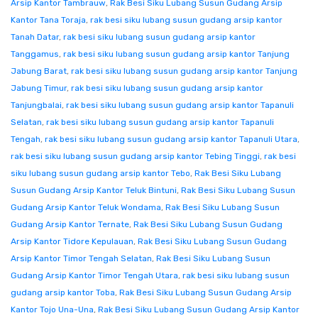
Arsip Kantor Tambrauw
,
Rak Besi Siku Lubang Susun Gudang Arsip
Kantor Tana Toraja
,
rak besi siku lubang susun gudang arsip kantor
Tanah Datar
,
rak besi siku lubang susun gudang arsip kantor
Tanggamus
,
rak besi siku lubang susun gudang arsip kantor Tanjung
Jabung Barat
,
rak besi siku lubang susun gudang arsip kantor Tanjung
Jabung Timur
,
rak besi siku lubang susun gudang arsip kantor
Tanjungbalai
,
rak besi siku lubang susun gudang arsip kantor Tapanuli
Selatan
,
rak besi siku lubang susun gudang arsip kantor Tapanuli
Tengah
,
rak besi siku lubang susun gudang arsip kantor Tapanuli Utara
,
rak besi siku lubang susun gudang arsip kantor Tebing Tinggi
,
rak besi
siku lubang susun gudang arsip kantor Tebo
,
Rak Besi Siku Lubang
Susun Gudang Arsip Kantor Teluk Bintuni
,
Rak Besi Siku Lubang Susun
Gudang Arsip Kantor Teluk Wondama
,
Rak Besi Siku Lubang Susun
Gudang Arsip Kantor Ternate
,
Rak Besi Siku Lubang Susun Gudang
Arsip Kantor Tidore Kepulauan
,
Rak Besi Siku Lubang Susun Gudang
Arsip Kantor Timor Tengah Selatan
,
Rak Besi Siku Lubang Susun
Gudang Arsip Kantor Timor Tengah Utara
,
rak besi siku lubang susun
gudang arsip kantor Toba
,
Rak Besi Siku Lubang Susun Gudang Arsip
Kantor Tojo Una-Una
,
Rak Besi Siku Lubang Susun Gudang Arsip Kantor