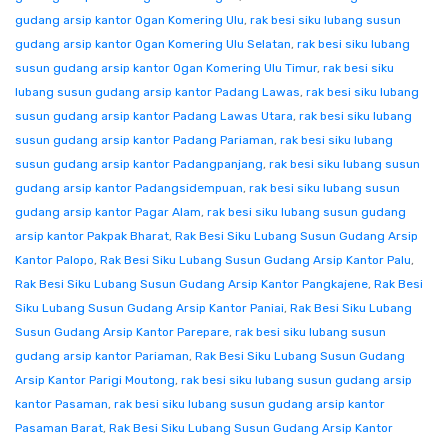
gudang arsip kantor Ogan Komering Ulu
,
rak besi siku lubang susun
gudang arsip kantor Ogan Komering Ulu Selatan
,
rak besi siku lubang
susun gudang arsip kantor Ogan Komering Ulu Timur
,
rak besi siku
lubang susun gudang arsip kantor Padang Lawas
,
rak besi siku lubang
susun gudang arsip kantor Padang Lawas Utara
,
rak besi siku lubang
susun gudang arsip kantor Padang Pariaman
,
rak besi siku lubang
susun gudang arsip kantor Padangpanjang
,
rak besi siku lubang susun
gudang arsip kantor Padangsidempuan
,
rak besi siku lubang susun
gudang arsip kantor Pagar Alam
,
rak besi siku lubang susun gudang
arsip kantor Pakpak Bharat
,
Rak Besi Siku Lubang Susun Gudang Arsip
Kantor Palopo
,
Rak Besi Siku Lubang Susun Gudang Arsip Kantor Palu
,
Rak Besi Siku Lubang Susun Gudang Arsip Kantor Pangkajene
,
Rak Besi
Siku Lubang Susun Gudang Arsip Kantor Paniai
,
Rak Besi Siku Lubang
Susun Gudang Arsip Kantor Parepare
,
rak besi siku lubang susun
gudang arsip kantor Pariaman
,
Rak Besi Siku Lubang Susun Gudang
Arsip Kantor Parigi Moutong
,
rak besi siku lubang susun gudang arsip
kantor Pasaman
,
rak besi siku lubang susun gudang arsip kantor
Pasaman Barat
,
Rak Besi Siku Lubang Susun Gudang Arsip Kantor