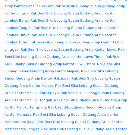
arsip kantor Lima Puluh Kota
,
rak besi siku lubang susun gudang arsip
kantor Lingga
,
Rak Besi Siku Lubang Susun Gudang Arsip Kantor
Lombok Barat
,
Rak Besi Siku Lubang Susun Gudang Arsip Kantor
Lombok Tengah
,
Rak Besi Siku Lubang Susun Gudang Arsip Kantor
Lombok Timur
,
Rak Besi Siku Lubang Susun Gudang Arsip Kantor
Lombok Utara
,
rak besi siku lubang susun gudang arsip kantor Lubuk
Linggau
,
Rak Besi Siku Lubang Susun Gudang Arsip Kantor Luwu
,
Rak
Besi Siku Lubang Susun Gudang Arsip Kantor Luwu Timur
,
Rak Besi
Siku Lubang Susun Gudang Arsip Kantor Luwu Utara
,
Rak Besi Siku
Lubang Susun Gudang Arsip Kantor Majene
,
Rak Besi Siku Lubang
Susun Gudang Arsip Kantor Makassar
,
Rak Besi Siku Lubang Susun
Gudang Arsip Kantor Malaka
,
Rak Besi Siku Lubang Susun Gudang
Arsip Kantor Maluku Barat Daya
,
Rak Besi Siku Lubang Susun Gudang
Arsip Kantor Maluku Tengah
,
Rak Besi Siku Lubang Susun Gudang Arsip
Kantor Maluku Tenggara
,
Rak Besi Siku Lubang Susun Gudang Arsip
Kantor Mamasa
,
Rak Besi Siku Lubang Susun Gudang Arsip Kantor
Mamberamo Raya
,
Rak Besi Siku Lubang Susun Gudang Arsip Kantor
Mamberamo Tengah
,
Rak Besi Siku Lubang Susun Gudang Arsip Kantor