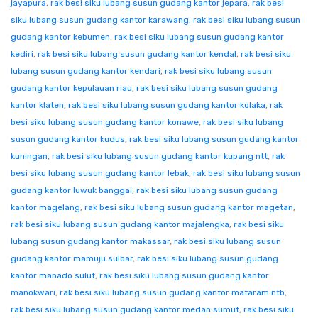
jayapura
,
rak besi siku lubang susun gudang kantor jepara
,
rak besi
siku lubang susun gudang kantor karawang
,
rak besi siku lubang susun
gudang kantor kebumen
,
rak besi siku lubang susun gudang kantor
kediri
,
rak besi siku lubang susun gudang kantor kendal
,
rak besi siku
lubang susun gudang kantor kendari
,
rak besi siku lubang susun
gudang kantor kepulauan riau
,
rak besi siku lubang susun gudang
kantor klaten
,
rak besi siku lubang susun gudang kantor kolaka
,
rak
besi siku lubang susun gudang kantor konawe
,
rak besi siku lubang
susun gudang kantor kudus
,
rak besi siku lubang susun gudang kantor
kuningan
,
rak besi siku lubang susun gudang kantor kupang ntt
,
rak
besi siku lubang susun gudang kantor lebak
,
rak besi siku lubang susun
gudang kantor luwuk banggai
,
rak besi siku lubang susun gudang
kantor magelang
,
rak besi siku lubang susun gudang kantor magetan
,
rak besi siku lubang susun gudang kantor majalengka
,
rak besi siku
lubang susun gudang kantor makassar
,
rak besi siku lubang susun
gudang kantor mamuju sulbar
,
rak besi siku lubang susun gudang
kantor manado sulut
,
rak besi siku lubang susun gudang kantor
manokwari
,
rak besi siku lubang susun gudang kantor mataram ntb
,
rak besi siku lubang susun gudang kantor medan sumut
,
rak besi siku