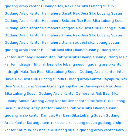
gudang arsip kantor Gunungsitoli
,
Rak Besi Siku Lubang Susun
Gudang Arsip Kantor Halmahera Barat
,
Rak Besi Siku Lubang Susun
Gudang Arsip Kantor Halmahera Selatan
,
Rak Besi Siku Lubang Susun
Gudang Arsip Kantor Halmahera Tengah
,
Rak Besi Siku Lubang Susun
Gudang Arsip Kantor Halmahera Timur
,
Rak Besi Siku Lubang Susun
Gudang Arsip Kantor Halmahera Utara
,
rak besi siku lubang susun
gudang arsip kantor Hulu
,
rak besi siku lubang susun gudang arsip
kantor Humbang Hasundutan
,
rak besi siku lubang susun gudang arsip
kantor Indragiri Hilir
,
rak besi siku lubang susun gudang arsip kantor
Indragiri Hulu
,
Rak Besi Siku Lubang Susun Gudang Arsip Kantor Intan
Jaya
,
Rak Besi Siku Lubang Susun Gudang Arsip Kantor Jayapura
,
Rak
Besi Siku Lubang Susun Gudang Arsip Kantor Jayawijaya
,
Rak Besi
Siku Lubang Susun Gudang Arsip Kantor Jembrana
,
Rak Besi Siku
Lubang Susun Gudang Arsip Kantor Jeneponto
,
Rak Besi Siku Lubang
Susun Gudang Arsip Kantor Kaimana
,
rak besi siku lubang susun
gudang arsip kantor Kampar
,
Rak Besi Siku Lubang Susun Gudang
Arsip Kantor Karangasem
,
rak besi siku lubang susun gudang arsip
kantor Karimun
,
rak besi siku lubang susun gudang arsip kantor Karo
,