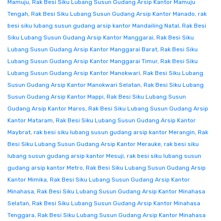
Mamuju
,
Rak Besi Siku Lubang Susun Gudang Arsip Kantor Mamuju
Tengah
,
Rak Besi Siku Lubang Susun Gudang Arsip Kantor Manado
,
rak
besi siku lubang susun gudang arsip kantor Mandailing Natal
,
Rak Besi
Siku Lubang Susun Gudang Arsip Kantor Manggarai
,
Rak Besi Siku
Lubang Susun Gudang Arsip Kantor Manggarai Barat
,
Rak Besi Siku
Lubang Susun Gudang Arsip Kantor Manggarai Timur
,
Rak Besi Siku
Lubang Susun Gudang Arsip Kantor Manokwari
,
Rak Besi Siku Lubang
Susun Gudang Arsip Kantor Manokwari Selatan
,
Rak Besi Siku Lubang
Susun Gudang Arsip Kantor Mappi
,
Rak Besi Siku Lubang Susun
Gudang Arsip Kantor Maros
,
Rak Besi Siku Lubang Susun Gudang Arsip
Kantor Mataram
,
Rak Besi Siku Lubang Susun Gudang Arsip Kantor
Maybrat
,
rak besi siku lubang susun gudang arsip kantor Merangin
,
Rak
Besi Siku Lubang Susun Gudang Arsip Kantor Merauke
,
rak besi siku
lubang susun gudang arsip kantor Mesuji
,
rak besi siku lubang susun
gudang arsip kantor Metro
,
Rak Besi Siku Lubang Susun Gudang Arsip
Kantor Mimika
,
Rak Besi Siku Lubang Susun Gudang Arsip Kantor
Minahasa
,
Rak Besi Siku Lubang Susun Gudang Arsip Kantor Minahasa
Selatan
,
Rak Besi Siku Lubang Susun Gudang Arsip Kantor Minahasa
Tenggara
,
Rak Besi Siku Lubang Susun Gudang Arsip Kantor Minahasa