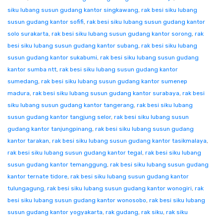
siku lubang susun gudang kantor singkawang
,
rak besi siku lubang
susun gudang kantor sofifi
,
rak besi siku lubang susun gudang kantor
solo surakarta
,
rak besi siku lubang susun gudang kantor sorong
,
rak
besi siku lubang susun gudang kantor subang
,
rak besi siku lubang
susun gudang kantor sukabumi
,
rak besi siku lubang susun gudang
kantor sumba ntt
,
rak besi siku lubang susun gudang kantor
sumedang
,
rak besi siku lubang susun gudang kantor sumenep
madura
,
rak besi siku lubang susun gudang kantor surabaya
,
rak besi
siku lubang susun gudang kantor tangerang
,
rak besi siku lubang
susun gudang kantor tangjung selor
,
rak besi siku lubang susun
gudang kantor tanjungpinang
,
rak besi siku lubang susun gudang
kantor tarakan
,
rak besi siku lubang susun gudang kantor tasikmalaya
,
rak besi siku lubang susun gudang kantor tegal
,
rak besi siku lubang
susun gudang kantor temanggung
,
rak besi siku lubang susun gudang
kantor ternate tidore
,
rak besi siku lubang susun gudang kantor
tulungagung
,
rak besi siku lubang susun gudang kantor wonogiri
,
rak
besi siku lubang susun gudang kantor wonosobo
,
rak besi siku lubang
susun gudang kantor yogyakarta
,
rak gudang
,
rak siku
,
rak siku