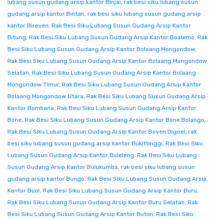
lubang susun gudang arsip kantor Binjai
,
rak besi siku lubang susun
gudang arsip kantor Bintan
,
rak besi siku lubang susun gudang arsip
kantor Bireuen
,
Rak Besi Siku Lubang Susun Gudang Arsip Kantor
Bitung
,
Rak Besi Siku Lubang Susun Gudang Arsip Kantor Boalemo
,
Rak
Besi Siku Lubang Susun Gudang Arsip Kantor Bolaang Mongondow
,
Rak Besi Siku Lubang Susun Gudang Arsip Kantor Bolaang Mongondow
Selatan
,
Rak Besi Siku Lubang Susun Gudang Arsip Kantor Bolaang
Mongondow Timur
,
Rak Besi Siku Lubang Susun Gudang Arsip Kantor
Bolaang Mongondow Utara
,
Rak Besi Siku Lubang Susun Gudang Arsip
Kantor Bombana
,
Rak Besi Siku Lubang Susun Gudang Arsip Kantor
Bone
,
Rak Besi Siku Lubang Susun Gudang Arsip Kantor Bone Bolango
,
Rak Besi Siku Lubang Susun Gudang Arsip Kantor Boven Digoel
,
rak
besi siku lubang susun gudang arsip kantor Bukittinggi
,
Rak Besi Siku
Lubang Susun Gudang Arsip Kantor Buleleng
,
Rak Besi Siku Lubang
Susun Gudang Arsip Kantor Bulukumba
,
rak besi siku lubang susun
gudang arsip kantor Bungo
,
Rak Besi Siku Lubang Susun Gudang Arsip
Kantor Buol
,
Rak Besi Siku Lubang Susun Gudang Arsip Kantor Buru
,
Rak Besi Siku Lubang Susun Gudang Arsip Kantor Buru Selatan
,
Rak
Besi Siku Lubang Susun Gudang Arsip Kantor Buton
,
Rak Besi Siku