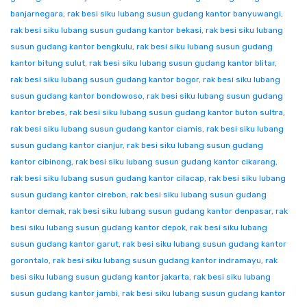
banjarnegara
,
rak besi siku lubang susun gudang kantor banyuwangi
,
rak besi siku lubang susun gudang kantor bekasi
,
rak besi siku lubang
susun gudang kantor bengkulu
,
rak besi siku lubang susun gudang
kantor bitung sulut
,
rak besi siku lubang susun gudang kantor blitar
,
rak besi siku lubang susun gudang kantor bogor
,
rak besi siku lubang
susun gudang kantor bondowoso
,
rak besi siku lubang susun gudang
kantor brebes
,
rak besi siku lubang susun gudang kantor buton sultra
,
rak besi siku lubang susun gudang kantor ciamis
,
rak besi siku lubang
susun gudang kantor cianjur
,
rak besi siku lubang susun gudang
kantor cibinong
,
rak besi siku lubang susun gudang kantor cikarang
,
rak besi siku lubang susun gudang kantor cilacap
,
rak besi siku lubang
susun gudang kantor cirebon
,
rak besi siku lubang susun gudang
kantor demak
,
rak besi siku lubang susun gudang kantor denpasar
,
rak
besi siku lubang susun gudang kantor depok
,
rak besi siku lubang
susun gudang kantor garut
,
rak besi siku lubang susun gudang kantor
gorontalo
,
rak besi siku lubang susun gudang kantor indramayu
,
rak
besi siku lubang susun gudang kantor jakarta
,
rak besi siku lubang
susun gudang kantor jambi
,
rak besi siku lubang susun gudang kantor