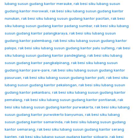
lubang susun gudang kantor merauke
,
rak besi siku lubang susun
gudang kantor morowali
,
rak besi siku lubang susun gudang kantor
nunukan
,
rak besi siku lubang susun gudang kantor pacitan
,
rak besi
siku lubang susun gudang kantor padang sumbar
,
rak besi siku lubang
susun gudang kantor palangkaraya
,
rak besi siku lubang susun
gudang kantor palembang
,
rak besi siku lubang susun gudang kantor
palopo
,
rak besi siku lubang susun gudang kantor palu sulteng
,
rak besi
siku lubang susun gudang kantor pandeglang
,
rak besi siku lubang
susun gudang kantor pangkalpinang
,
rak besi siku lubang susun
gudang kantor pare-pare
,
rak besi siku lubang susun gudang kantor
pasuruan
,
rak besi siku lubang susun gudang kantor pati
,
rak besi siku
lubang susun gudang kantor pekalongan
,
rak besi siku lubang susun
gudang kantor pekanbaru
,
rak besi siku lubang susun gudang kantor
pemalang
,
rak besi siku lubang susun gudang kantor pontianak
,
rak
besi siku lubang susun gudang kantor purwakarta
,
rak besi siku lubang
susun gudang kantor purwokerto banyumas
,
rak besi siku lubang
susun gudang kantor samarinda
,
rak besi siku lubang susun gudang
kantor semarang
,
rak besi siku lubang susun gudang kantor serang
banten
,
rak besi siku lubang susun gudang kantor sidoarjo
,
rak besi