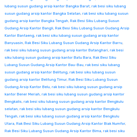
lubang susun gudang arsip kantor Bangka Barat
,
rak besi siku lubang
susun gudang arsip kantor Bangka Selatan
,
rak besi siku lubang susun
gudang arsip kantor Bangka Tengah
,
Rak Besi Siku Lubang Susun
Gudang Arsip Kantor Bangli
,
Rak Besi Siku Lubang Susun Gudang Arsip
Kantor Bantaeng
,
rak besi siku lubang susun gudang arsip kantor
Banyuasin
,
Rak Besi Siku Lubang Susun Gudang Arsip Kantor Barru
,
rak besi siku lubang susun gudang arsip kantor Batanghari
,
rak besi
siku lubang susun gudang arsip kantor Batu Bara
,
Rak Besi Siku
Lubang Susun Gudang Arsip Kantor Bau-Bau
,
rak besi siku lubang
susun gudang arsip kantor Belitung
,
rak besi siku lubang susun
gudang arsip kantor Belitung Timur
,
Rak Besi Siku Lubang Susun
Gudang Arsip Kantor Belu
,
rak besi siku lubang susun gudang arsip
kantor Bener Meriah
,
rak besi siku lubang susun gudang arsip kantor
Bengkalis
,
rak besi siku lubang susun gudang arsip kantor Bengkulu
selatan
,
rak besi siku lubang susun gudang arsip kantor Bengkulu
Tengah
,
rak besi siku lubang susun gudang arsip kantor Bengkulu
Utara
,
Rak Besi Siku Lubang Susun Gudang Arsip Kantor Biak Numfor
,
Rak Besi Siku Lubang Susun Gudang Arsip Kantor Bima
,
rak besi siku