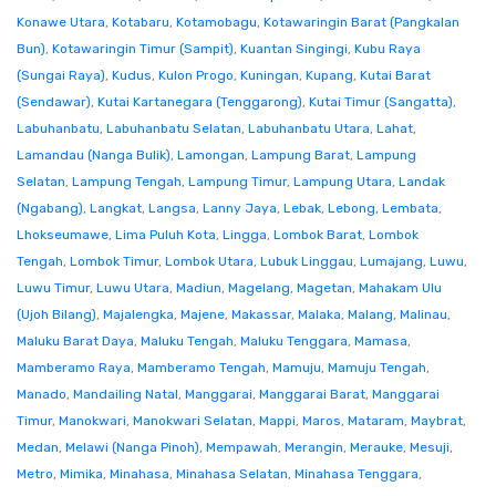
Konawe Utara
,
Kotabaru
,
Kotamobagu
,
Kotawaringin Barat (Pangkalan
Bun)
,
Kotawaringin Timur (Sampit)
,
Kuantan Singingi
,
Kubu Raya
(Sungai Raya)
,
Kudus
,
Kulon Progo
,
Kuningan
,
Kupang
,
Kutai Barat
(Sendawar)
,
Kutai Kartanegara (Tenggarong)
,
Kutai Timur (Sangatta)
,
Labuhanbatu
,
Labuhanbatu Selatan
,
Labuhanbatu Utara
,
Lahat
,
Lamandau (Nanga Bulik)
,
Lamongan
,
Lampung Barat
,
Lampung
Selatan
,
Lampung Tengah
,
Lampung Timur
,
Lampung Utara
,
Landak
(Ngabang)
,
Langkat
,
Langsa
,
Lanny Jaya
,
Lebak
,
Lebong
,
Lembata
,
Lhokseumawe
,
Lima Puluh Kota
,
Lingga
,
Lombok Barat
,
Lombok
Tengah
,
Lombok Timur
,
Lombok Utara
,
Lubuk Linggau
,
Lumajang
,
Luwu
,
Luwu Timur
,
Luwu Utara
,
Madiun
,
Magelang
,
Magetan
,
Mahakam Ulu
(Ujoh Bilang)
,
Majalengka
,
Majene
,
Makassar
,
Malaka
,
Malang
,
Malinau
,
Maluku Barat Daya
,
Maluku Tengah
,
Maluku Tenggara
,
Mamasa
,
Mamberamo Raya
,
Mamberamo Tengah
,
Mamuju
,
Mamuju Tengah
,
Manado
,
Mandailing Natal
,
Manggarai
,
Manggarai Barat
,
Manggarai
Timur
,
Manokwari
,
Manokwari Selatan
,
Mappi
,
Maros
,
Mataram
,
Maybrat
,
Medan
,
Melawi (Nanga Pinoh)
,
Mempawah
,
Merangin
,
Merauke
,
Mesuji
,
Metro
,
Mimika
,
Minahasa
,
Minahasa Selatan
,
Minahasa Tenggara
,