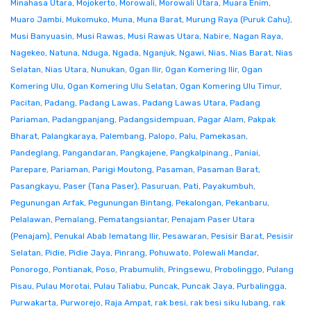
Minahasa Utara
,
Mojokerto
,
Morowali
,
Morowali Utara
,
Muara Enim
,
Muaro Jambi
,
Mukomuko
,
Muna
,
Muna Barat
,
Murung Raya (Puruk Cahu)
,
Musi Banyuasin
,
Musi Rawas
,
Musi Rawas Utara
,
Nabire
,
Nagan Raya
,
Nagekeo
,
Natuna
,
Nduga
,
Ngada
,
Nganjuk
,
Ngawi
,
Nias
,
Nias Barat
,
Nias
Selatan
,
Nias Utara
,
Nunukan
,
Ogan Ilir
,
Ogan Komering Ilir
,
Ogan
Komering Ulu
,
Ogan Komering Ulu Selatan
,
Ogan Komering Ulu Timur
,
Pacitan
,
Padang
,
Padang Lawas
,
Padang Lawas Utara
,
Padang
Pariaman
,
Padangpanjang
,
Padangsidempuan
,
Pagar Alam
,
Pakpak
Bharat
,
Palangkaraya
,
Palembang
,
Palopo
,
Palu
,
Pamekasan
,
Pandeglang
,
Pangandaran
,
Pangkajene
,
Pangkalpinang.
,
Paniai
,
Parepare
,
Pariaman
,
Parigi Moutong
,
Pasaman
,
Pasaman Barat
,
Pasangkayu
,
Paser (Tana Paser)
,
Pasuruan
,
Pati
,
Payakumbuh
,
Pegunungan Arfak
,
Pegunungan Bintang
,
Pekalongan
,
Pekanbaru
,
Pelalawan
,
Pemalang
,
Pematangsiantar
,
Penajam Paser Utara
(Penajam)
,
Penukal Abab lematang Ilir
,
Pesawaran
,
Pesisir Barat
,
Pesisir
Selatan
,
Pidie
,
Pidie Jaya
,
Pinrang
,
Pohuwato
,
Polewali Mandar
,
Ponorogo
,
Pontianak
,
Poso
,
Prabumulih
,
Pringsewu
,
Probolinggo
,
Pulang
Pisau
,
Pulau Morotai
,
Pulau Taliabu
,
Puncak
,
Puncak Jaya
,
Purbalingga
,
Purwakarta
,
Purworejo
,
Raja Ampat
,
rak besi
,
rak besi siku lubang
,
rak