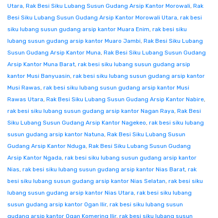
Utara
,
Rak Besi Siku Lubang Susun Gudang Arsip Kantor Morowali
,
Rak
Besi Siku Lubang Susun Gudang Arsip Kantor Morowali Utara
,
rak besi
siku lubang susun gudang arsip kantor Muara Enim
,
rak besi siku
lubang susun gudang arsip kantor Muaro Jambi
,
Rak Besi Siku Lubang
Susun Gudang Arsip Kantor Muna
,
Rak Besi Siku Lubang Susun Gudang
Arsip Kantor Muna Barat
,
rak besi siku lubang susun gudang arsip
kantor Musi Banyuasin
,
rak besi siku lubang susun gudang arsip kantor
Musi Rawas
,
rak besi siku lubang susun gudang arsip kantor Musi
Rawas Utara
,
Rak Besi Siku Lubang Susun Gudang Arsip Kantor Nabire
,
rak besi siku lubang susun gudang arsip kantor Nagan Raya
,
Rak Besi
Siku Lubang Susun Gudang Arsip Kantor Nagekeo
,
rak besi siku lubang
susun gudang arsip kantor Natuna
,
Rak Besi Siku Lubang Susun
Gudang Arsip Kantor Nduga
,
Rak Besi Siku Lubang Susun Gudang
Arsip Kantor Ngada
,
rak besi siku lubang susun gudang arsip kantor
Nias
,
rak besi siku lubang susun gudang arsip kantor Nias Barat
,
rak
besi siku lubang susun gudang arsip kantor Nias Selatan
,
rak besi siku
lubang susun gudang arsip kantor Nias Utara
,
rak besi siku lubang
susun gudang arsip kantor Ogan Ilir
,
rak besi siku lubang susun
gudang arsip kantor Ogan Komering Ilir
,
rak besi siku lubang susun