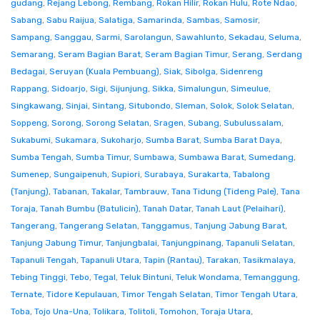
gudang
,
Rejang Lebong
,
Rembang
,
Rokan Hilir
,
Rokan Hulu
,
Rote Ndao
,
Sabang
,
Sabu Raijua
,
Salatiga
,
Samarinda
,
Sambas
,
Samosir
,
Sampang
,
Sanggau
,
Sarmi
,
Sarolangun
,
Sawahlunto
,
Sekadau
,
Seluma
,
Semarang
,
Seram Bagian Barat
,
Seram Bagian Timur
,
Serang
,
Serdang
Bedagai
,
Seruyan (Kuala Pembuang)
,
Siak
,
Sibolga
,
Sidenreng
Rappang
,
Sidoarjo
,
Sigi
,
Sijunjung
,
Sikka
,
Simalungun
,
Simeulue
,
Singkawang
,
Sinjai
,
Sintang
,
Situbondo
,
Sleman
,
Solok
,
Solok Selatan
,
Soppeng
,
Sorong
,
Sorong Selatan
,
Sragen
,
Subang
,
Subulussalam
,
Sukabumi
,
Sukamara
,
Sukoharjo
,
Sumba Barat
,
Sumba Barat Daya
,
Sumba Tengah
,
Sumba Timur
,
Sumbawa
,
Sumbawa Barat
,
Sumedang
,
Sumenep
,
Sungaipenuh
,
Supiori
,
Surabaya
,
Surakarta
,
Tabalong
(Tanjung)
,
Tabanan
,
Takalar
,
Tambrauw
,
Tana Tidung (Tideng Pale)
,
Tana
Toraja
,
Tanah Bumbu (Batulicin)
,
Tanah Datar
,
Tanah Laut (Pelaihari)
,
Tangerang
,
Tangerang Selatan
,
Tanggamus
,
Tanjung Jabung Barat
,
Tanjung Jabung Timur
,
Tanjungbalai
,
Tanjungpinang
,
Tapanuli Selatan
,
Tapanuli Tengah
,
Tapanuli Utara
,
Tapin (Rantau)
,
Tarakan
,
Tasikmalaya
,
Tebing Tinggi
,
Tebo
,
Tegal
,
Teluk Bintuni
,
Teluk Wondama
,
Temanggung
,
Ternate
,
Tidore Kepulauan
,
Timor Tengah Selatan
,
Timor Tengah Utara
,
Toba
,
Tojo Una-Una
,
Tolikara
,
Tolitoli
,
Tomohon
,
Toraja Utara
,