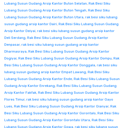
Lubang Susun Gudang Arsip Kantor Buton Selatan
,
Rak Besi Siku
Lubang Susun Gudang Arsip Kantor Buton Tengah
,
Rak Besi Siku
Lubang Susun Gudang Arsip Kantor Buton Utara
,
rak besi siku lubang
susun gudang arsip kantor Dairi
,
Rak Besi Siku Lubang Susun Gudang
Arsip Kantor Deiyai
,
rak besi siku lubang susun gudang arsip kantor
Deli Serdang
,
Rak Besi Siku Lubang Susun Gudang Arsip Kantor
Denpasar
,
rak besi siku lubang susun gudang arsip kantor
Dharmasraya
,
Rak Besi Siku Lubang Susun Gudang Arsip Kantor
Dogiyai
,
Rak Besi Siku Lubang Susun Gudang Arsip Kantor Dompu
,
Rak
Besi Siku Lubang Susun Gudang Arsip Kantor Donggala
,
rak besi siku
lubang susun gudang arsip kantor Empat Lawang
,
Rak Besi Siku
Lubang Susun Gudang Arsip Kantor Ende
,
Rak Besi Siku Lubang Susun
Gudang Arsip Kantor Enrekang
,
Rak Besi Siku Lubang Susun Gudang
Arsip Kantor Fakfak
,
Rak Besi Siku Lubang Susun Gudang Arsip Kantor
Flores Timur
,
rak besi siku lubang susun gudang arsip kantor Gayo
Lues
,
Rak Besi Siku Lubang Susun Gudang Arsip Kantor Gianyar
,
Rak
Besi Siku Lubang Susun Gudang Arsip Kantor Gorontalo
,
Rak Besi Siku
Lubang Susun Gudang Arsip Kantor Gorontalo Utara
,
Rak Besi Siku
Lubang Susun Gudang Arsip Kantor Gowa
,
rak besi siku lubang susun