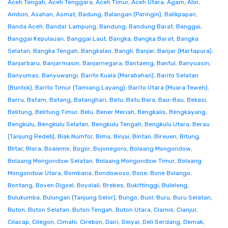
Aceh Tengah
,
Aceh Tenggara
,
Aceh Timur
,
Aceh Utara
,
Agam
,
Alor
,
Ambon
,
Asahan
,
Asmat
,
Badung
,
Balangan (Paringin)
,
Balikpapan
,
Banda Aceh
,
Bandar Lampung
,
Bandung
,
Bandung Barat
,
Banggai
,
Banggai Kepulauan
,
Banggai Laut
,
Bangka
,
Bangka Barat
,
Bangka
Selatan
,
Bangka Tengah
,
Bangkalan
,
Bangli
,
Banjar
,
Banjar (Martapura)
,
Banjarbaru
,
Banjarmasin
,
Banjarnegara
,
Bantaeng
,
Bantul
,
Banyuasin
,
Banyumas
,
Banyuwangi
,
Barito Kuala (Marabahan)
,
Barito Selatan
(Buntok)
,
Barito Timur (Tamiang Layang)
,
Barito Utara (Muara Teweh)
,
Barru
,
Batam
,
Batang
,
Batanghari
,
Batu
,
Batu Bara
,
Bau-Bau
,
Bekasi
,
Belitung
,
Belitung Timur
,
Belu
,
Bener Meriah
,
Bengkalis
,
Bengkayang
,
Bengkulu
,
Bengkulu Selatan
,
Bengkulu Tengah
,
Bengkulu Utara
,
Berau
(Tanjung Redeb)
,
Biak Numfor
,
Bima
,
Binjai
,
Bintan
,
Bireuen
,
Bitung
,
Blitar
,
Blora
,
Boalemo
,
Bogor
,
Bojonegoro
,
Bolaang Mongondow
,
Bolaang Mongondow Selatan
,
Bolaang Mongondow Timur
,
Bolaang
Mongondow Utara
,
Bombana
,
Bondowoso
,
Bone
,
Bone Bolango
,
Bontang
,
Boven Digoel
,
Boyolali
,
Brebes
,
Bukittinggi
,
Buleleng
,
Bulukumba
,
Bulungan (Tanjung Selor)
,
Bungo
,
Buol
,
Buru
,
Buru Selatan
,
Buton
,
Buton Selatan
,
Buton Tengah
,
Buton Utara
,
Ciamis
,
Cianjur
,
Cilacap
,
Cilegon
,
Cimahi
,
Cirebon
,
Dairi
,
Deiyai
,
Deli Serdang
,
Demak
,