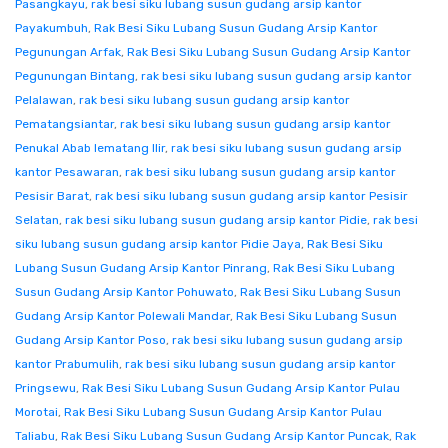
Pasangkayu
,
rak besi siku lubang susun gudang arsip kantor
Payakumbuh
,
Rak Besi Siku Lubang Susun Gudang Arsip Kantor
Pegunungan Arfak
,
Rak Besi Siku Lubang Susun Gudang Arsip Kantor
Pegunungan Bintang
,
rak besi siku lubang susun gudang arsip kantor
Pelalawan
,
rak besi siku lubang susun gudang arsip kantor
Pematangsiantar
,
rak besi siku lubang susun gudang arsip kantor
Penukal Abab lematang Ilir
,
rak besi siku lubang susun gudang arsip
kantor Pesawaran
,
rak besi siku lubang susun gudang arsip kantor
Pesisir Barat
,
rak besi siku lubang susun gudang arsip kantor Pesisir
Selatan
,
rak besi siku lubang susun gudang arsip kantor Pidie
,
rak besi
siku lubang susun gudang arsip kantor Pidie Jaya
,
Rak Besi Siku
Lubang Susun Gudang Arsip Kantor Pinrang
,
Rak Besi Siku Lubang
Susun Gudang Arsip Kantor Pohuwato
,
Rak Besi Siku Lubang Susun
Gudang Arsip Kantor Polewali Mandar
,
Rak Besi Siku Lubang Susun
Gudang Arsip Kantor Poso
,
rak besi siku lubang susun gudang arsip
kantor Prabumulih
,
rak besi siku lubang susun gudang arsip kantor
Pringsewu
,
Rak Besi Siku Lubang Susun Gudang Arsip Kantor Pulau
Morotai
,
Rak Besi Siku Lubang Susun Gudang Arsip Kantor Pulau
Taliabu
,
Rak Besi Siku Lubang Susun Gudang Arsip Kantor Puncak
,
Rak