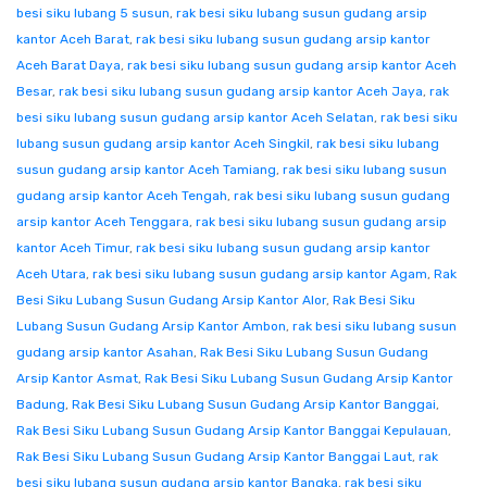
besi siku lubang 5 susun
,
rak besi siku lubang susun gudang arsip
kantor Aceh Barat
,
rak besi siku lubang susun gudang arsip kantor
Aceh Barat Daya
,
rak besi siku lubang susun gudang arsip kantor Aceh
Besar
,
rak besi siku lubang susun gudang arsip kantor Aceh Jaya
,
rak
besi siku lubang susun gudang arsip kantor Aceh Selatan
,
rak besi siku
lubang susun gudang arsip kantor Aceh Singkil
,
rak besi siku lubang
susun gudang arsip kantor Aceh Tamiang
,
rak besi siku lubang susun
gudang arsip kantor Aceh Tengah
,
rak besi siku lubang susun gudang
arsip kantor Aceh Tenggara
,
rak besi siku lubang susun gudang arsip
kantor Aceh Timur
,
rak besi siku lubang susun gudang arsip kantor
Aceh Utara
,
rak besi siku lubang susun gudang arsip kantor Agam
,
Rak
Besi Siku Lubang Susun Gudang Arsip Kantor Alor
,
Rak Besi Siku
Lubang Susun Gudang Arsip Kantor Ambon
,
rak besi siku lubang susun
gudang arsip kantor Asahan
,
Rak Besi Siku Lubang Susun Gudang
Arsip Kantor Asmat
,
Rak Besi Siku Lubang Susun Gudang Arsip Kantor
Badung
,
Rak Besi Siku Lubang Susun Gudang Arsip Kantor Banggai
,
Rak Besi Siku Lubang Susun Gudang Arsip Kantor Banggai Kepulauan
,
Rak Besi Siku Lubang Susun Gudang Arsip Kantor Banggai Laut
,
rak
besi siku lubang susun gudang arsip kantor Bangka
,
rak besi siku