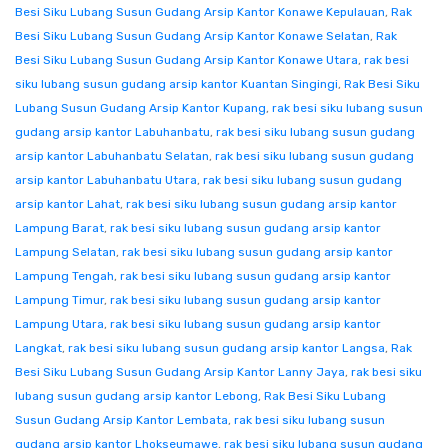
Besi Siku Lubang Susun Gudang Arsip Kantor Konawe Kepulauan
,
Rak
Besi Siku Lubang Susun Gudang Arsip Kantor Konawe Selatan
,
Rak
Besi Siku Lubang Susun Gudang Arsip Kantor Konawe Utara
,
rak besi
siku lubang susun gudang arsip kantor Kuantan Singingi
,
Rak Besi Siku
Lubang Susun Gudang Arsip Kantor Kupang
,
rak besi siku lubang susun
gudang arsip kantor Labuhanbatu
,
rak besi siku lubang susun gudang
arsip kantor Labuhanbatu Selatan
,
rak besi siku lubang susun gudang
arsip kantor Labuhanbatu Utara
,
rak besi siku lubang susun gudang
arsip kantor Lahat
,
rak besi siku lubang susun gudang arsip kantor
Lampung Barat
,
rak besi siku lubang susun gudang arsip kantor
Lampung Selatan
,
rak besi siku lubang susun gudang arsip kantor
Lampung Tengah
,
rak besi siku lubang susun gudang arsip kantor
Lampung Timur
,
rak besi siku lubang susun gudang arsip kantor
Lampung Utara
,
rak besi siku lubang susun gudang arsip kantor
Langkat
,
rak besi siku lubang susun gudang arsip kantor Langsa
,
Rak
Besi Siku Lubang Susun Gudang Arsip Kantor Lanny Jaya
,
rak besi siku
lubang susun gudang arsip kantor Lebong
,
Rak Besi Siku Lubang
Susun Gudang Arsip Kantor Lembata
,
rak besi siku lubang susun
gudang arsip kantor Lhokseumawe
,
rak besi siku lubang susun gudang