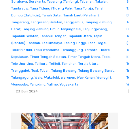
Surabaya
,
Surakarta
,
Tabalong (Tanjung)
,
Tabanan
,
Takalar
,
S
Tambrauw
,
Tana Tidung (Tideng Pale)
,
Tana Toraja
,
Tanah
T
Bumbu (Batulicin)
,
Tanah Datar
,
Tanah Laut (Pelaihari)
,
B
Tangerang
,
Tangerang Selatan
,
Tanggamus
,
Tanjung Jabung
T
Barat
,
Tanjung Jabung Timur
,
Tanjungbalai
,
Tanjungpinang
,
B
Tapanuli Selatan
,
Tapanuli Tengah
,
Tapanuli Utara
,
Tapin
T
(Rantau)
,
Tarakan
,
Tasikmalaya
,
Tebing Tinggi
,
Tebo
,
Tegal
,
(
Teluk Bintuni
,
Teluk Wondama
,
Temanggung
,
Ternate
,
Tidore
T
Kepulauan
,
Timor Tengah Selatan
,
Timor Tengah Utara
,
Toba
,
K
Tojo Una-Una
,
Tolikara
,
Tolitoli
,
Tomohon
,
Toraja Utara
,
T
Trenggalek
,
Tual
,
Tuban
,
Tulang Bawang
,
Tulang Bawang Barat
,
T
Tulungagung
,
Wajo
,
Wakatobi
,
Waropen
,
Way Kanan
,
Wonogiri
,
T
Wonosobo
,
Yahukimo
,
Yalimo
,
Yogyakarta
W
23 Juni 2024