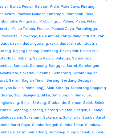
esisir Barat
,
Pesisir Selatan
,
Pidie
,
Pidie Jaya
,
Pinrang
,
ohuwato
,
Polewali Mandar
,
Ponorogo
,
Pontianak
,
Poso
,
rabumulih
,
Pringsewu
,
Probolinggo
,
Pulang Pisau
,
Pulau
orotai
,
Pulau Taliabu
,
Puncak
,
Puncak Jaya
,
Purbalingga
,
urwakarta
,
Purworejo
,
Raja Ampat
,
rak gudang industri
,
rak
ndustri
,
rak industri gudang
,
rak industrial
,
rak industrial
udang
,
Rejang Lebong
,
Rembang
,
Rokan Hilir
,
Rokan Hulu
,
ote Ndao
,
Sabang
,
Sabu Raijua
,
Salatiga
,
Samarinda
,
ambas
,
Samosir
,
Sampang
,
Sanggau
,
Sarmi
,
Sarolangun
,
awahlunto
,
Sekadau
,
Seluma
,
Semarang
,
Seram Bagian
arat
,
Seram Bagian Timur
,
Serang
,
Serdang Bedagai
,
eruyan (Kuala Pembuang)
,
Siak
,
Sibolga
,
Sidenreng Rappang
,
idoarjo
,
Sigi
,
Sijunjung
,
Sikka
,
Simalungun
,
Simeulue
,
ingkawang
,
Sinjai
,
Sintang
,
Situbondo
,
Sleman
,
Solok
,
Solok
elatan
,
Soppeng
,
Sorong
,
Sorong Selatan
,
Sragen
,
Subang
,
ubulussalam
,
Sukabumi
,
Sukamara
,
Sukoharjo
,
Sumba Barat
,
umba Barat Daya
,
Sumba Tengah
,
Sumba Timur
,
Sumbawa
,
umbawa Barat
,
Sumedang
,
Sumenep
,
Sungaipenuh
,
Supiori
,