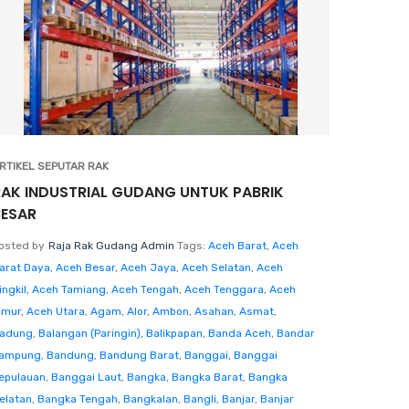
RTIKEL SEPUTAR RAK
RAK INDUSTRIAL GUDANG UNTUK PABRIK
BESAR
osted by
Raja Rak Gudang Admin
Tags:
Aceh Barat
,
Aceh
arat Daya
,
Aceh Besar
,
Aceh Jaya
,
Aceh Selatan
,
Aceh
ingkil
,
Aceh Tamiang
,
Aceh Tengah
,
Aceh Tenggara
,
Aceh
imur
,
Aceh Utara
,
Agam
,
Alor
,
Ambon
,
Asahan
,
Asmat
,
adung
,
Balangan (Paringin)
,
Balikpapan
,
Banda Aceh
,
Bandar
ampung
,
Bandung
,
Bandung Barat
,
Banggai
,
Banggai
epulauan
,
Banggai Laut
,
Bangka
,
Bangka Barat
,
Bangka
elatan
,
Bangka Tengah
,
Bangkalan
,
Bangli
,
Banjar
,
Banjar