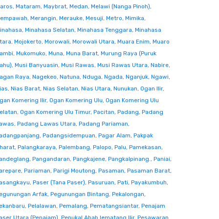
aros
,
Mataram
,
Maybrat
,
Medan
,
Melawi (Nanga Pinoh)
,
empawah
,
Merangin
,
Merauke
,
Mesuji
,
Metro
,
Mimika
,
inahasa
,
Minahasa Selatan
,
Minahasa Tenggara
,
Minahasa
tara
,
Mojokerto
,
Morowali
,
Morowali Utara
,
Muara Enim
,
Muaro
ambi
,
Mukomuko
,
Muna
,
Muna Barat
,
Murung Raya (Puruk
ahu)
,
Musi Banyuasin
,
Musi Rawas
,
Musi Rawas Utara
,
Nabire
,
agan Raya
,
Nagekeo
,
Natuna
,
Nduga
,
Ngada
,
Nganjuk
,
Ngawi
,
ias
,
Nias Barat
,
Nias Selatan
,
Nias Utara
,
Nunukan
,
Ogan Ilir
,
gan Komering Ilir
,
Ogan Komering Ulu
,
Ogan Komering Ulu
elatan
,
Ogan Komering Ulu Timur
,
Pacitan
,
Padang
,
Padang
awas
,
Padang Lawas Utara
,
Padang Pariaman
,
adangpanjang
,
Padangsidempuan
,
Pagar Alam
,
Pakpak
harat
,
Palangkaraya
,
Palembang
,
Palopo
,
Palu
,
Pamekasan
,
andeglang
,
Pangandaran
,
Pangkajene
,
Pangkalpinang.
,
Paniai
,
arepare
,
Pariaman
,
Parigi Moutong
,
Pasaman
,
Pasaman Barat
,
asangkayu
,
Paser (Tana Paser)
,
Pasuruan
,
Pati
,
Payakumbuh
,
egunungan Arfak
,
Pegunungan Bintang
,
Pekalongan
,
ekanbaru
,
Pelalawan
,
Pemalang
,
Pematangsiantar
,
Penajam
aser Utara (Penajam)
,
Penukal Abab lematang Ilir
,
Pesawaran
,