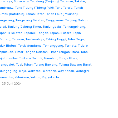
urabaya
,
Surakarta
,
Tabalong (Tanjung)
,
Tabanan
,
Takalar
,
ambrauw
,
Tana Tidung (Tideng Pale)
,
Tana Toraja
,
Tanah
umbu (Batulicin)
,
Tanah Datar
,
Tanah Laut (Pelaihari)
,
angerang
,
Tangerang Selatan
,
Tanggamus
,
Tanjung Jabung
arat
,
Tanjung Jabung Timur
,
Tanjungbalai
,
Tanjungpinang
,
apanuli Selatan
,
Tapanuli Tengah
,
Tapanuli Utara
,
Tapin
Rantau)
,
Tarakan
,
Tasikmalaya
,
Tebing Tinggi
,
Tebo
,
Tegal
,
eluk Bintuni
,
Teluk Wondama
,
Temanggung
,
Ternate
,
Tidore
epulauan
,
Timor Tengah Selatan
,
Timor Tengah Utara
,
Toba
,
ojo Una-Una
,
Tolikara
,
Tolitoli
,
Tomohon
,
Toraja Utara
,
renggalek
,
Tual
,
Tuban
,
Tulang Bawang
,
Tulang Bawang Barat
,
ulungagung
,
Wajo
,
Wakatobi
,
Waropen
,
Way Kanan
,
Wonogiri
,
onosobo
,
Yahukimo
,
Yalimo
,
Yogyakarta
23 Juni 2024