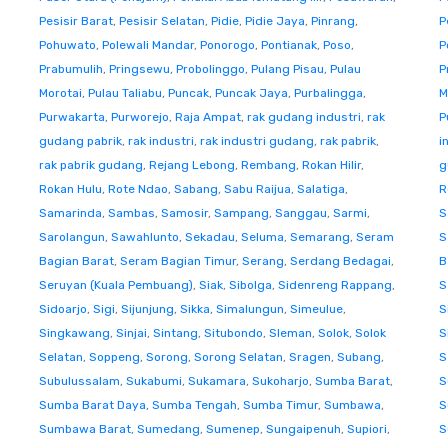
Pesisir Barat
,
Pesisir Selatan
,
Pidie
,
Pidie Jaya
,
Pinrang
,
P
Pohuwato
,
Polewali Mandar
,
Ponorogo
,
Pontianak
,
Poso
,
P
Prabumulih
,
Pringsewu
,
Probolinggo
,
Pulang Pisau
,
Pulau
P
Morotai
,
Pulau Taliabu
,
Puncak
,
Puncak Jaya
,
Purbalingga
,
M
Purwakarta
,
Purworejo
,
Raja Ampat
,
rak gudang industri
,
rak
P
gudang pabrik
,
rak industri
,
rak industri gudang
,
rak pabrik
,
i
rak pabrik gudang
,
Rejang Lebong
,
Rembang
,
Rokan Hilir
,
g
Rokan Hulu
,
Rote Ndao
,
Sabang
,
Sabu Raijua
,
Salatiga
,
R
Samarinda
,
Sambas
,
Samosir
,
Sampang
,
Sanggau
,
Sarmi
,
S
Sarolangun
,
Sawahlunto
,
Sekadau
,
Seluma
,
Semarang
,
Seram
S
Bagian Barat
,
Seram Bagian Timur
,
Serang
,
Serdang Bedagai
,
B
Seruyan (Kuala Pembuang)
,
Siak
,
Sibolga
,
Sidenreng Rappang
,
S
Sidoarjo
,
Sigi
,
Sijunjung
,
Sikka
,
Simalungun
,
Simeulue
,
S
Singkawang
,
Sinjai
,
Sintang
,
Situbondo
,
Sleman
,
Solok
,
Solok
S
Selatan
,
Soppeng
,
Sorong
,
Sorong Selatan
,
Sragen
,
Subang
,
S
Subulussalam
,
Sukabumi
,
Sukamara
,
Sukoharjo
,
Sumba Barat
,
S
Sumba Barat Daya
,
Sumba Tengah
,
Sumba Timur
,
Sumbawa
,
S
Sumbawa Barat
,
Sumedang
,
Sumenep
,
Sungaipenuh
,
Supiori
,
S