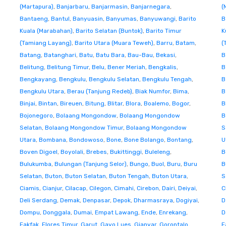
(Martapura)
,
Banjarbaru
,
Banjarmasin
,
Banjarnegara
,
(
Bantaeng
,
Bantul
,
Banyuasin
,
Banyumas
,
Banyuwangi
,
Barito
B
Kuala (Marabahan)
,
Barito Selatan (Buntok)
,
Barito Timur
K
(Tamiang Layang)
,
Barito Utara (Muara Teweh)
,
Barru
,
Batam
,
(
Batang
,
Batanghari
,
Batu
,
Batu Bara
,
Bau-Bau
,
Bekasi
,
B
Belitung
,
Belitung Timur
,
Belu
,
Bener Meriah
,
Bengkalis
,
B
Bengkayang
,
Bengkulu
,
Bengkulu Selatan
,
Bengkulu Tengah
,
B
Bengkulu Utara
,
Berau (Tanjung Redeb)
,
Biak Numfor
,
Bima
,
B
Binjai
,
Bintan
,
Bireuen
,
Bitung
,
Blitar
,
Blora
,
Boalemo
,
Bogor
,
B
Bojonegoro
,
Bolaang Mongondow
,
Bolaang Mongondow
B
Selatan
,
Bolaang Mongondow Timur
,
Bolaang Mongondow
S
Utara
,
Bombana
,
Bondowoso
,
Bone
,
Bone Bolango
,
Bontang
,
U
Boven Digoel
,
Boyolali
,
Brebes
,
Bukittinggi
,
Buleleng
,
B
Bulukumba
,
Bulungan (Tanjung Selor)
,
Bungo
,
Buol
,
Buru
,
Buru
B
Selatan
,
Buton
,
Buton Selatan
,
Buton Tengah
,
Buton Utara
,
S
Ciamis
,
Cianjur
,
Cilacap
,
Cilegon
,
Cimahi
,
Cirebon
,
Dairi
,
Deiyai
,
C
Deli Serdang
,
Demak
,
Denpasar
,
Depok
,
Dharmasraya
,
Dogiyai
,
D
Dompu
,
Donggala
,
Dumai
,
Empat Lawang
,
Ende
,
Enrekang
,
D
Fakfak
,
Flores Timur
,
Garut
,
Gayo Lues
,
Gianyar
,
Gorontalo
,
F