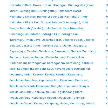
Gorontalo Utara
,
Gowa
,
Gresik
,
Grobogan
,
Gunung Mas (Kuala
G
Kurun)
,
Gunungkidul
,
Gunungsitoli
,
Halmahera Barat
,
K
Halmahera Selatan
,
Halmahera Tengah
,
Halmahera Timur
,
H
Halmahera Utara
,
Hulu Sungai Selatan (Kandangan)
,
Hulu
H
Sungai Tengah (Barabai)
,
Hulu Sungai Utara (Amuntai)
,
S
Humbang Hasundutan
,
Indragiri Hilir
,
Indragiri Hulu
,
H
Indramayu
,
Intan Jaya
,
Jakarta Barat
,
Jakarta Pusat
,
Jakarta
I
Selatan
,
Jakarta Timur
,
Jakarta Utara
,
Jambi
,
Jayapura
,
S
Jayawijaya
,
Jember
,
Jembrana
,
Jeneponto
,
Jepara
,
Jombang
,
J
Kaimana
,
Kampar
,
Kapuas (Kuala Kapuas)
,
Kapuas Hulu
K
(Putussibau)
,
Karanganyar
,
Karangasem
,
Karawang
,
Karimun
,
(
Karo
,
Katingan (Kasongan)
,
Kaur
,
Kayong Utara (Sukadana)
,
K
Kebumen
,
Kediri
,
Keerom
,
Kendal
,
Kendari
,
Kepahiang
,
K
Kepulauan Anambas
,
Kepulauan Aru
,
Kepulauan Mentawai
,
K
Kepulauan Meranti
,
Kepulauan Sangihe
,
Kepulauan Selayar
,
K
Kepulauan Seribu
,
Kepulauan Siau Tagulandang Biaro
,
K
Kepulauan Sula
,
Kepulauan Talaud
,
Kepulauan Tanimbar
,
K
Kepulauan Yapen
,
Kerinci
,
Ketapang
,
Klaten
,
Klungkung
,
Kolaka
,
K