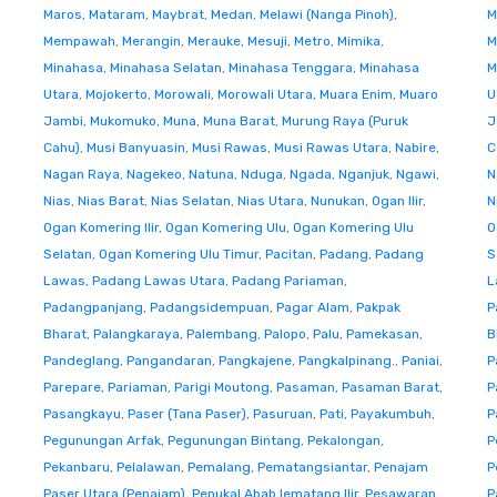
Maros
,
Mataram
,
Maybrat
,
Medan
,
Melawi (Nanga Pinoh)
,
M
Mempawah
,
Merangin
,
Merauke
,
Mesuji
,
Metro
,
Mimika
,
M
Minahasa
,
Minahasa Selatan
,
Minahasa Tenggara
,
Minahasa
M
Utara
,
Mojokerto
,
Morowali
,
Morowali Utara
,
Muara Enim
,
Muaro
U
Jambi
,
Mukomuko
,
Muna
,
Muna Barat
,
Murung Raya (Puruk
J
Cahu)
,
Musi Banyuasin
,
Musi Rawas
,
Musi Rawas Utara
,
Nabire
,
C
Nagan Raya
,
Nagekeo
,
Natuna
,
Nduga
,
Ngada
,
Nganjuk
,
Ngawi
,
N
Nias
,
Nias Barat
,
Nias Selatan
,
Nias Utara
,
Nunukan
,
Ogan Ilir
,
N
Ogan Komering Ilir
,
Ogan Komering Ulu
,
Ogan Komering Ulu
O
Selatan
,
Ogan Komering Ulu Timur
,
Pacitan
,
Padang
,
Padang
S
Lawas
,
Padang Lawas Utara
,
Padang Pariaman
,
L
Padangpanjang
,
Padangsidempuan
,
Pagar Alam
,
Pakpak
P
Bharat
,
Palangkaraya
,
Palembang
,
Palopo
,
Palu
,
Pamekasan
,
B
Pandeglang
,
Pangandaran
,
Pangkajene
,
Pangkalpinang.
,
Paniai
,
P
Parepare
,
Pariaman
,
Parigi Moutong
,
Pasaman
,
Pasaman Barat
,
P
Pasangkayu
,
Paser (Tana Paser)
,
Pasuruan
,
Pati
,
Payakumbuh
,
P
Pegunungan Arfak
,
Pegunungan Bintang
,
Pekalongan
,
P
Pekanbaru
,
Pelalawan
,
Pemalang
,
Pematangsiantar
,
Penajam
P
Paser Utara (Penajam)
,
Penukal Abab lematang Ilir
,
Pesawaran
,
P