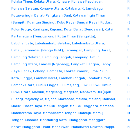
Kolaka Timur
,
Kolaka Utara
,
Konawe
,
Konawe Kepulauan
,
K
Konawe Selatan
,
Konawe Utara
,
Kotabaru
,
Kotamobagu
,
K
Kotawaringin Barat (Pangkalan Bun)
,
Kotawaringin Timur
K
(Sampit)
,
Kuantan Singingi
,
Kubu Raya (Sungai Raya)
,
Kudus
,
(
Kulon Progo
,
Kuningan
,
Kupang
,
Kutai Barat (Sendawar)
,
Kutai
K
Kartanegara (Tenggarong)
,
Kutai Timur (Sangatta)
,
K
Labuhanbatu
,
Labuhanbatu Selatan
,
Labuhanbatu Utara
,
L
Lahat
,
Lamandau (Nanga Bulik)
,
Lamongan
,
Lampung Barat
,
L
Lampung Selatan
,
Lampung Tengah
,
Lampung Timur
,
L
Lampung Utara
,
Landak (Ngabang)
,
Langkat
,
Langsa
,
Lanny
L
Jaya
,
Lebak
,
Lebong
,
Lembata
,
Lhokseumawe
,
Lima Puluh
J
Kota
,
Lingga
,
Lombok Barat
,
Lombok Tengah
,
Lombok Timur
,
K
Lombok Utara
,
Lubuk Linggau
,
Lumajang
,
Luwu
,
Luwu Timur
,
L
Luwu Utara
,
Madiun
,
Magelang
,
Magetan
,
Mahakam Ulu (Ujoh
L
Bilang)
,
Majalengka
,
Majene
,
Makassar
,
Malaka
,
Malang
,
Malinau
,
B
Maluku Barat Daya
,
Maluku Tengah
,
Maluku Tenggara
,
Mamasa
,
M
Mamberamo Raya
,
Mamberamo Tengah
,
Mamuju
,
Mamuju
M
Tengah
,
Manado
,
Mandailing Natal
,
Manggarai
,
Manggarai
T
Barat
,
Manggarai Timur
,
Manokwari
,
Manokwari Selatan
,
Mappi
,
B