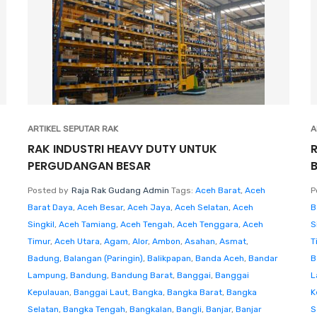
ARTIKEL SEPUTAR RAK
A
RAK INDUSTRI HEAVY DUTY UNTUK
PERGUDANGAN BESAR
Posted by
Raja Rak Gudang Admin
Tags:
Aceh Barat
,
Aceh
P
Barat Daya
,
Aceh Besar
,
Aceh Jaya
,
Aceh Selatan
,
Aceh
B
Singkil
,
Aceh Tamiang
,
Aceh Tengah
,
Aceh Tenggara
,
Aceh
S
Timur
,
Aceh Utara
,
Agam
,
Alor
,
Ambon
,
Asahan
,
Asmat
,
T
Badung
,
Balangan (Paringin)
,
Balikpapan
,
Banda Aceh
,
Bandar
B
Lampung
,
Bandung
,
Bandung Barat
,
Banggai
,
Banggai
L
Kepulauan
,
Banggai Laut
,
Bangka
,
Bangka Barat
,
Bangka
K
Selatan
,
Bangka Tengah
,
Bangkalan
,
Bangli
,
Banjar
,
Banjar
S