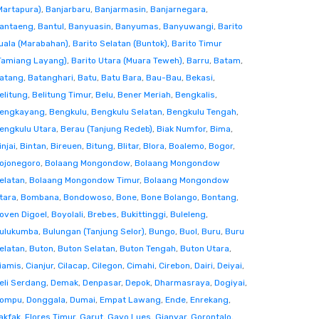
Martapura)
,
Banjarbaru
,
Banjarmasin
,
Banjarnegara
,
antaeng
,
Bantul
,
Banyuasin
,
Banyumas
,
Banyuwangi
,
Barito
uala (Marabahan)
,
Barito Selatan (Buntok)
,
Barito Timur
Tamiang Layang)
,
Barito Utara (Muara Teweh)
,
Barru
,
Batam
,
atang
,
Batanghari
,
Batu
,
Batu Bara
,
Bau-Bau
,
Bekasi
,
elitung
,
Belitung Timur
,
Belu
,
Bener Meriah
,
Bengkalis
,
engkayang
,
Bengkulu
,
Bengkulu Selatan
,
Bengkulu Tengah
,
engkulu Utara
,
Berau (Tanjung Redeb)
,
Biak Numfor
,
Bima
,
injai
,
Bintan
,
Bireuen
,
Bitung
,
Blitar
,
Blora
,
Boalemo
,
Bogor
,
ojonegoro
,
Bolaang Mongondow
,
Bolaang Mongondow
elatan
,
Bolaang Mongondow Timur
,
Bolaang Mongondow
tara
,
Bombana
,
Bondowoso
,
Bone
,
Bone Bolango
,
Bontang
,
oven Digoel
,
Boyolali
,
Brebes
,
Bukittinggi
,
Buleleng
,
ulukumba
,
Bulungan (Tanjung Selor)
,
Bungo
,
Buol
,
Buru
,
Buru
elatan
,
Buton
,
Buton Selatan
,
Buton Tengah
,
Buton Utara
,
iamis
,
Cianjur
,
Cilacap
,
Cilegon
,
Cimahi
,
Cirebon
,
Dairi
,
Deiyai
,
eli Serdang
,
Demak
,
Denpasar
,
Depok
,
Dharmasraya
,
Dogiyai
,
ompu
,
Donggala
,
Dumai
,
Empat Lawang
,
Ende
,
Enrekang
,
akfak
,
Flores Timur
,
Garut
,
Gayo Lues
,
Gianyar
,
Gorontalo
,