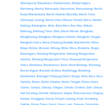
(Martapura)
,
Banjarbaru
,
Banjarmasin
,
Banjarnegara
,
Bantaeng
,
Bantul
,
Banyuasin
,
Banyumas
,
Banyuwangi
,
Barito
Kuala (Marabahan)
,
Barito Selatan (Buntok)
,
Barito Timur
(Tamiang Layang)
,
Barito Utara (Muara Teweh)
,
Barru
,
Batam
,
Batang
,
Batanghari
,
Batu
,
Batu Bara
,
Bau-Bau
,
Bekasi
,
Belitung
,
Belitung Timur
,
Belu
,
Bener Meriah
,
Bengkalis
,
Bengkayang
,
Bengkulu
,
Bengkulu Selatan
,
Bengkulu Tengah
,
Bengkulu Utara
,
Berau (Tanjung Redeb)
,
Biak Numfor
,
Bima
,
Binjai
,
Bintan
,
Bireuen
,
Bitung
,
Blitar
,
Blora
,
Boalemo
,
Bogor
,
Bojonegoro
,
Bolaang Mongondow
,
Bolaang Mongondow
Selatan
,
Bolaang Mongondow Timur
,
Bolaang Mongondow
Utara
,
Bombana
,
Bondowoso
,
Bone
,
Bone Bolango
,
Bontang
,
Boven Digoel
,
Boyolali
,
Brebes
,
Bukittinggi
,
Buleleng
,
Bulukumba
,
Bulungan (Tanjung Selor)
,
Bungo
,
Buol
,
Buru
,
Buru
Selatan
,
Buton
,
Buton Selatan
,
Buton Tengah
,
Buton Utara
,
Ciamis
,
Cianjur
,
Cilacap
,
Cilegon
,
Cimahi
,
Cirebon
,
Dairi
,
Deiyai
,
Deli Serdang
,
Demak
,
Denpasar
,
Depok
,
Dharmasraya
,
Dogiyai
,
Dompu
,
Donggala
,
Dumai
,
Empat Lawang
,
Ende
,
Enrekang
,
Fakfak
,
Flores Timur
,
Garut
,
Gayo Lues
,
Gianyar
,
Gorontalo
,