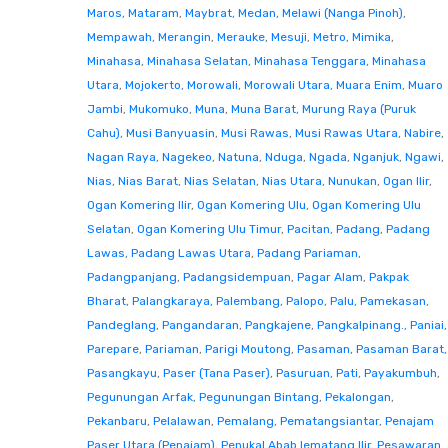
Maros
,
Mataram
,
Maybrat
,
Medan
,
Melawi (Nanga Pinoh)
,
Mempawah
,
Merangin
,
Merauke
,
Mesuji
,
Metro
,
Mimika
,
Minahasa
,
Minahasa Selatan
,
Minahasa Tenggara
,
Minahasa
Utara
,
Mojokerto
,
Morowali
,
Morowali Utara
,
Muara Enim
,
Muaro
Jambi
,
Mukomuko
,
Muna
,
Muna Barat
,
Murung Raya (Puruk
Cahu)
,
Musi Banyuasin
,
Musi Rawas
,
Musi Rawas Utara
,
Nabire
,
Nagan Raya
,
Nagekeo
,
Natuna
,
Nduga
,
Ngada
,
Nganjuk
,
Ngawi
,
Nias
,
Nias Barat
,
Nias Selatan
,
Nias Utara
,
Nunukan
,
Ogan Ilir
,
Ogan Komering Ilir
,
Ogan Komering Ulu
,
Ogan Komering Ulu
Selatan
,
Ogan Komering Ulu Timur
,
Pacitan
,
Padang
,
Padang
Lawas
,
Padang Lawas Utara
,
Padang Pariaman
,
Padangpanjang
,
Padangsidempuan
,
Pagar Alam
,
Pakpak
Bharat
,
Palangkaraya
,
Palembang
,
Palopo
,
Palu
,
Pamekasan
,
Pandeglang
,
Pangandaran
,
Pangkajene
,
Pangkalpinang.
,
Paniai
,
Parepare
,
Pariaman
,
Parigi Moutong
,
Pasaman
,
Pasaman Barat
,
Pasangkayu
,
Paser (Tana Paser)
,
Pasuruan
,
Pati
,
Payakumbuh
,
Pegunungan Arfak
,
Pegunungan Bintang
,
Pekalongan
,
Pekanbaru
,
Pelalawan
,
Pemalang
,
Pematangsiantar
,
Penajam
Paser Utara (Penajam)
,
Penukal Abab lematang Ilir
,
Pesawaran
,