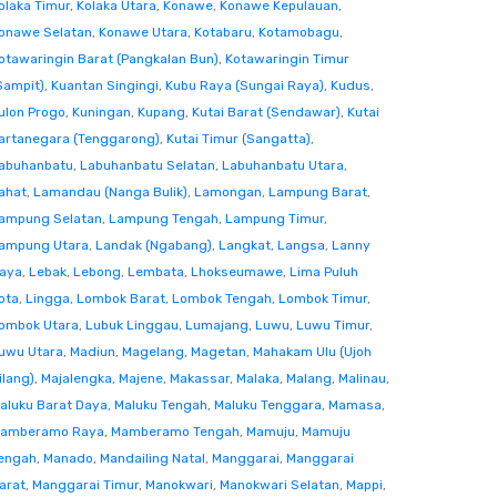
olaka Timur
,
Kolaka Utara
,
Konawe
,
Konawe Kepulauan
,
onawe Selatan
,
Konawe Utara
,
Kotabaru
,
Kotamobagu
,
otawaringin Barat (Pangkalan Bun)
,
Kotawaringin Timur
Sampit)
,
Kuantan Singingi
,
Kubu Raya (Sungai Raya)
,
Kudus
,
ulon Progo
,
Kuningan
,
Kupang
,
Kutai Barat (Sendawar)
,
Kutai
artanegara (Tenggarong)
,
Kutai Timur (Sangatta)
,
abuhanbatu
,
Labuhanbatu Selatan
,
Labuhanbatu Utara
,
ahat
,
Lamandau (Nanga Bulik)
,
Lamongan
,
Lampung Barat
,
ampung Selatan
,
Lampung Tengah
,
Lampung Timur
,
ampung Utara
,
Landak (Ngabang)
,
Langkat
,
Langsa
,
Lanny
aya
,
Lebak
,
Lebong
,
Lembata
,
Lhokseumawe
,
Lima Puluh
ota
,
Lingga
,
Lombok Barat
,
Lombok Tengah
,
Lombok Timur
,
ombok Utara
,
Lubuk Linggau
,
Lumajang
,
Luwu
,
Luwu Timur
,
uwu Utara
,
Madiun
,
Magelang
,
Magetan
,
Mahakam Ulu (Ujoh
ilang)
,
Majalengka
,
Majene
,
Makassar
,
Malaka
,
Malang
,
Malinau
,
aluku Barat Daya
,
Maluku Tengah
,
Maluku Tenggara
,
Mamasa
,
amberamo Raya
,
Mamberamo Tengah
,
Mamuju
,
Mamuju
engah
,
Manado
,
Mandailing Natal
,
Manggarai
,
Manggarai
arat
,
Manggarai Timur
,
Manokwari
,
Manokwari Selatan
,
Mappi
,