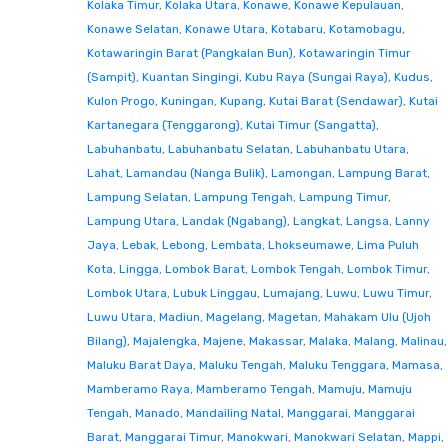
Kolaka Timur
,
Kolaka Utara
,
Konawe
,
Konawe Kepulauan
,
Konawe Selatan
,
Konawe Utara
,
Kotabaru
,
Kotamobagu
,
Kotawaringin Barat (Pangkalan Bun)
,
Kotawaringin Timur
(Sampit)
,
Kuantan Singingi
,
Kubu Raya (Sungai Raya)
,
Kudus
,
Kulon Progo
,
Kuningan
,
Kupang
,
Kutai Barat (Sendawar)
,
Kutai
Kartanegara (Tenggarong)
,
Kutai Timur (Sangatta)
,
Labuhanbatu
,
Labuhanbatu Selatan
,
Labuhanbatu Utara
,
Lahat
,
Lamandau (Nanga Bulik)
,
Lamongan
,
Lampung Barat
,
Lampung Selatan
,
Lampung Tengah
,
Lampung Timur
,
Lampung Utara
,
Landak (Ngabang)
,
Langkat
,
Langsa
,
Lanny
Jaya
,
Lebak
,
Lebong
,
Lembata
,
Lhokseumawe
,
Lima Puluh
Kota
,
Lingga
,
Lombok Barat
,
Lombok Tengah
,
Lombok Timur
,
Lombok Utara
,
Lubuk Linggau
,
Lumajang
,
Luwu
,
Luwu Timur
,
Luwu Utara
,
Madiun
,
Magelang
,
Magetan
,
Mahakam Ulu (Ujoh
Bilang)
,
Majalengka
,
Majene
,
Makassar
,
Malaka
,
Malang
,
Malinau
,
Maluku Barat Daya
,
Maluku Tengah
,
Maluku Tenggara
,
Mamasa
,
Mamberamo Raya
,
Mamberamo Tengah
,
Mamuju
,
Mamuju
Tengah
,
Manado
,
Mandailing Natal
,
Manggarai
,
Manggarai
Barat
,
Manggarai Timur
,
Manokwari
,
Manokwari Selatan
,
Mappi
,