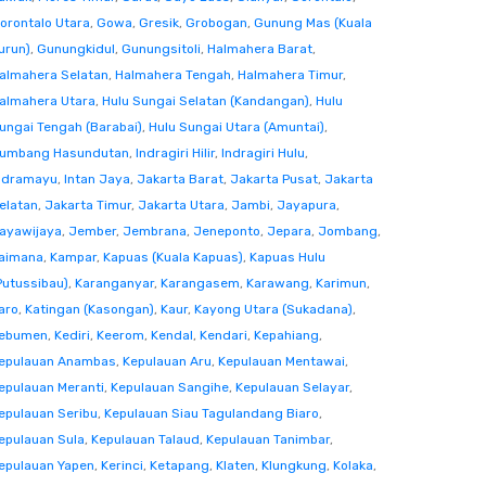
orontalo Utara
,
Gowa
,
Gresik
,
Grobogan
,
Gunung Mas (Kuala
urun)
,
Gunungkidul
,
Gunungsitoli
,
Halmahera Barat
,
almahera Selatan
,
Halmahera Tengah
,
Halmahera Timur
,
almahera Utara
,
Hulu Sungai Selatan (Kandangan)
,
Hulu
ungai Tengah (Barabai)
,
Hulu Sungai Utara (Amuntai)
,
umbang Hasundutan
,
Indragiri Hilir
,
Indragiri Hulu
,
ndramayu
,
Intan Jaya
,
Jakarta Barat
,
Jakarta Pusat
,
Jakarta
elatan
,
Jakarta Timur
,
Jakarta Utara
,
Jambi
,
Jayapura
,
ayawijaya
,
Jember
,
Jembrana
,
Jeneponto
,
Jepara
,
Jombang
,
aimana
,
Kampar
,
Kapuas (Kuala Kapuas)
,
Kapuas Hulu
Putussibau)
,
Karanganyar
,
Karangasem
,
Karawang
,
Karimun
,
aro
,
Katingan (Kasongan)
,
Kaur
,
Kayong Utara (Sukadana)
,
ebumen
,
Kediri
,
Keerom
,
Kendal
,
Kendari
,
Kepahiang
,
epulauan Anambas
,
Kepulauan Aru
,
Kepulauan Mentawai
,
epulauan Meranti
,
Kepulauan Sangihe
,
Kepulauan Selayar
,
epulauan Seribu
,
Kepulauan Siau Tagulandang Biaro
,
epulauan Sula
,
Kepulauan Talaud
,
Kepulauan Tanimbar
,
epulauan Yapen
,
Kerinci
,
Ketapang
,
Klaten
,
Klungkung
,
Kolaka
,