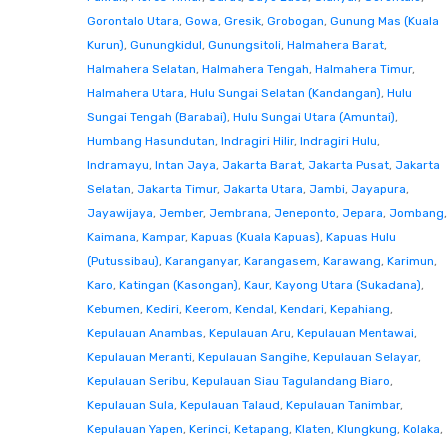
Gorontalo Utara
,
Gowa
,
Gresik
,
Grobogan
,
Gunung Mas (Kuala
Kurun)
,
Gunungkidul
,
Gunungsitoli
,
Halmahera Barat
,
Halmahera Selatan
,
Halmahera Tengah
,
Halmahera Timur
,
Halmahera Utara
,
Hulu Sungai Selatan (Kandangan)
,
Hulu
Sungai Tengah (Barabai)
,
Hulu Sungai Utara (Amuntai)
,
Humbang Hasundutan
,
Indragiri Hilir
,
Indragiri Hulu
,
Indramayu
,
Intan Jaya
,
Jakarta Barat
,
Jakarta Pusat
,
Jakarta
Selatan
,
Jakarta Timur
,
Jakarta Utara
,
Jambi
,
Jayapura
,
Jayawijaya
,
Jember
,
Jembrana
,
Jeneponto
,
Jepara
,
Jombang
,
Kaimana
,
Kampar
,
Kapuas (Kuala Kapuas)
,
Kapuas Hulu
(Putussibau)
,
Karanganyar
,
Karangasem
,
Karawang
,
Karimun
,
Karo
,
Katingan (Kasongan)
,
Kaur
,
Kayong Utara (Sukadana)
,
Kebumen
,
Kediri
,
Keerom
,
Kendal
,
Kendari
,
Kepahiang
,
Kepulauan Anambas
,
Kepulauan Aru
,
Kepulauan Mentawai
,
Kepulauan Meranti
,
Kepulauan Sangihe
,
Kepulauan Selayar
,
Kepulauan Seribu
,
Kepulauan Siau Tagulandang Biaro
,
Kepulauan Sula
,
Kepulauan Talaud
,
Kepulauan Tanimbar
,
Kepulauan Yapen
,
Kerinci
,
Ketapang
,
Klaten
,
Klungkung
,
Kolaka
,