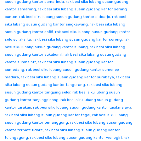
susun gudang kantor samarinda
,
rak besi siku lubang susun gudang
kantor semarang
,
rak besi siku lubang susun gudang kantor serang
banten
,
rak besi siku lubang susun gudang kantor sidoarjo
,
rak besi
siku lubang susun gudang kantor singkawang
,
rak besi siku lubang
susun gudang kantor sofifi
,
rak besi siku lubang susun gudang kantor
solo surakarta
,
rak besi siku lubang susun gudang kantor sorong
,
rak
besi siku lubang susun gudang kantor subang
,
rak besi siku lubang
susun gudang kantor sukabumi
,
rak besi siku lubang susun gudang
kantor sumba ntt
,
rak besi siku lubang susun gudang kantor
sumedang
,
rak besi siku lubang susun gudang kantor sumenep
madura
,
rak besi siku lubang susun gudang kantor surabaya
,
rak besi
siku lubang susun gudang kantor tangerang
,
rak besi siku lubang
susun gudang kantor tangjung selor
,
rak besi siku lubang susun
gudang kantor tanjungpinang
,
rak besi siku lubang susun gudang
kantor tarakan
,
rak besi siku lubang susun gudang kantor tasikmalaya
,
rak besi siku lubang susun gudang kantor tegal
,
rak besi siku lubang
susun gudang kantor temanggung
,
rak besi siku lubang susun gudang
kantor ternate tidore
,
rak besi siku lubang susun gudang kantor
tulungagung
,
rak besi siku lubang susun gudang kantor wonogiri
,
rak