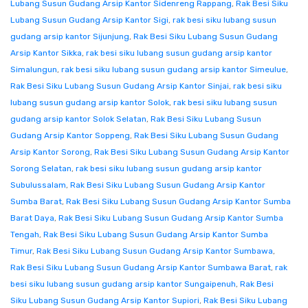
Lubang Susun Gudang Arsip Kantor Sidenreng Rappang
,
Rak Besi Siku
Lubang Susun Gudang Arsip Kantor Sigi
,
rak besi siku lubang susun
gudang arsip kantor Sijunjung
,
Rak Besi Siku Lubang Susun Gudang
Arsip Kantor Sikka
,
rak besi siku lubang susun gudang arsip kantor
Simalungun
,
rak besi siku lubang susun gudang arsip kantor Simeulue
,
Rak Besi Siku Lubang Susun Gudang Arsip Kantor Sinjai
,
rak besi siku
lubang susun gudang arsip kantor Solok
,
rak besi siku lubang susun
gudang arsip kantor Solok Selatan
,
Rak Besi Siku Lubang Susun
Gudang Arsip Kantor Soppeng
,
Rak Besi Siku Lubang Susun Gudang
Arsip Kantor Sorong
,
Rak Besi Siku Lubang Susun Gudang Arsip Kantor
Sorong Selatan
,
rak besi siku lubang susun gudang arsip kantor
Subulussalam
,
Rak Besi Siku Lubang Susun Gudang Arsip Kantor
Sumba Barat
,
Rak Besi Siku Lubang Susun Gudang Arsip Kantor Sumba
Barat Daya
,
Rak Besi Siku Lubang Susun Gudang Arsip Kantor Sumba
Tengah
,
Rak Besi Siku Lubang Susun Gudang Arsip Kantor Sumba
Timur
,
Rak Besi Siku Lubang Susun Gudang Arsip Kantor Sumbawa
,
Rak Besi Siku Lubang Susun Gudang Arsip Kantor Sumbawa Barat
,
rak
besi siku lubang susun gudang arsip kantor Sungaipenuh
,
Rak Besi
Siku Lubang Susun Gudang Arsip Kantor Supiori
,
Rak Besi Siku Lubang