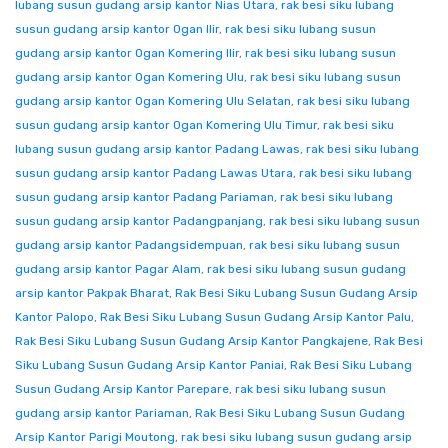
lubang susun gudang arsip kantor Nias Utara
,
rak besi siku lubang
susun gudang arsip kantor Ogan Ilir
,
rak besi siku lubang susun
gudang arsip kantor Ogan Komering Ilir
,
rak besi siku lubang susun
gudang arsip kantor Ogan Komering Ulu
,
rak besi siku lubang susun
gudang arsip kantor Ogan Komering Ulu Selatan
,
rak besi siku lubang
susun gudang arsip kantor Ogan Komering Ulu Timur
,
rak besi siku
lubang susun gudang arsip kantor Padang Lawas
,
rak besi siku lubang
susun gudang arsip kantor Padang Lawas Utara
,
rak besi siku lubang
susun gudang arsip kantor Padang Pariaman
,
rak besi siku lubang
susun gudang arsip kantor Padangpanjang
,
rak besi siku lubang susun
gudang arsip kantor Padangsidempuan
,
rak besi siku lubang susun
gudang arsip kantor Pagar Alam
,
rak besi siku lubang susun gudang
arsip kantor Pakpak Bharat
,
Rak Besi Siku Lubang Susun Gudang Arsip
Kantor Palopo
,
Rak Besi Siku Lubang Susun Gudang Arsip Kantor Palu
,
Rak Besi Siku Lubang Susun Gudang Arsip Kantor Pangkajene
,
Rak Besi
Siku Lubang Susun Gudang Arsip Kantor Paniai
,
Rak Besi Siku Lubang
Susun Gudang Arsip Kantor Parepare
,
rak besi siku lubang susun
gudang arsip kantor Pariaman
,
Rak Besi Siku Lubang Susun Gudang
Arsip Kantor Parigi Moutong
,
rak besi siku lubang susun gudang arsip