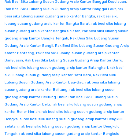
Rak Besi Siku Lubang Susun Gudang Arsip Kantor Banggai Kepulauan
,
Rak Besi Siku Lubang Susun Gudang Arsip Kantor Banggai Laut
,
rak
besi siku lubang susun gudang arsip kantor Bangka
,
rak besi siku
lubang susun gudang arsip kantor Bangka Barat
,
rak besi siku lubang
susun gudang arsip kantor Bangka Selatan
,
rak besi siku lubang susun
gudang arsip kantor Bangka Tengah
,
Rak Besi Siku Lubang Susun
Gudang Arsip Kantor Bangli
,
Rak Besi Siku Lubang Susun Gudang Arsip
Kantor Bantaeng
,
rak besi siku lubang susun gudang arsip kantor
Banyuasin
,
Rak Besi Siku Lubang Susun Gudang Arsip Kantor Barru
,
rak besi siku lubang susun gudang arsip kantor Batanghari
,
rak besi
siku lubang susun gudang arsip kantor Batu Bara
,
Rak Besi Siku
Lubang Susun Gudang Arsip Kantor Bau-Bau
,
rak besi siku lubang
susun gudang arsip kantor Belitung
,
rak besi siku lubang susun
gudang arsip kantor Belitung Timur
,
Rak Besi Siku Lubang Susun
Gudang Arsip Kantor Belu
,
rak besi siku lubang susun gudang arsip
kantor Bener Meriah
,
rak besi siku lubang susun gudang arsip kantor
Bengkalis
,
rak besi siku lubang susun gudang arsip kantor Bengkulu
selatan
,
rak besi siku lubang susun gudang arsip kantor Bengkulu
Tengah
,
rak besi siku lubang susun gudang arsip kantor Bengkulu