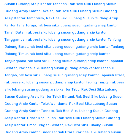
Susun Gudang Arsip Kantor Tabanan
,
Rak Besi Siku Lubang Susun
Gudang Arsip Kantor Takalar
,
Rak Besi Siku Lubang Susun Gudang
Arsip Kantor Tambrauw
,
Rak Besi Siku Lubang Susun Gudang Arsip
Kantor Tana Toraja
,
rak besi siku lubang susun gudang arsip kantor
Tanah Datar
,
rak besi siku lubang susun gudang arsip kantor
Tanggamus
,
rak besi siku lubang susun gudang arsip kantor Tanjung
Jabung Barat
,
rak besi siku lubang susun gudang arsip kantor Tanjung
Jabung Timur
,
rak besi siku lubang susun gudang arsip kantor
Tanjungbalai
,
rak besi siku lubang susun gudang arsip kantor Tapanuli
Selatan
,
rak besi siku lubang susun gudang arsip kantor Tapanuli
Tengah
,
rak besi siku lubang susun gudang arsip kantor Tapanuli Utara
,
rak besi siku lubang susun gudang arsip kantor Tebing Tinggi
,
rak besi
siku lubang susun gudang arsip kantor Tebo
,
Rak Besi Siku Lubang
Susun Gudang Arsip Kantor Teluk Bintuni
,
Rak Besi Siku Lubang Susun
Gudang Arsip Kantor Teluk Wondama
,
Rak Besi Siku Lubang Susun
Gudang Arsip Kantor Ternate
,
Rak Besi Siku Lubang Susun Gudang
Arsip Kantor Tidore Kepulauan
,
Rak Besi Siku Lubang Susun Gudang
Arsip Kantor Timor Tengah Selatan
,
Rak Besi Siku Lubang Susun
Gudang Arsip Kantor Timor Tengah Utara
,
rak besi siku lubang susun