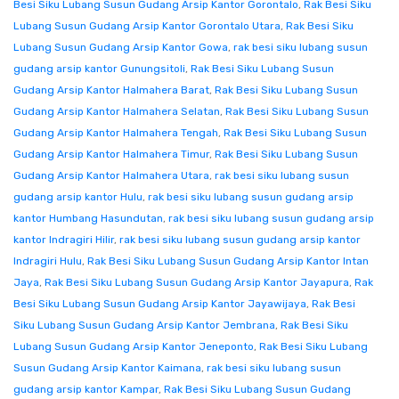
Besi Siku Lubang Susun Gudang Arsip Kantor Gorontalo
,
Rak Besi Siku
Lubang Susun Gudang Arsip Kantor Gorontalo Utara
,
Rak Besi Siku
Lubang Susun Gudang Arsip Kantor Gowa
,
rak besi siku lubang susun
gudang arsip kantor Gunungsitoli
,
Rak Besi Siku Lubang Susun
Gudang Arsip Kantor Halmahera Barat
,
Rak Besi Siku Lubang Susun
Gudang Arsip Kantor Halmahera Selatan
,
Rak Besi Siku Lubang Susun
Gudang Arsip Kantor Halmahera Tengah
,
Rak Besi Siku Lubang Susun
Gudang Arsip Kantor Halmahera Timur
,
Rak Besi Siku Lubang Susun
Gudang Arsip Kantor Halmahera Utara
,
rak besi siku lubang susun
gudang arsip kantor Hulu
,
rak besi siku lubang susun gudang arsip
kantor Humbang Hasundutan
,
rak besi siku lubang susun gudang arsip
kantor Indragiri Hilir
,
rak besi siku lubang susun gudang arsip kantor
Indragiri Hulu
,
Rak Besi Siku Lubang Susun Gudang Arsip Kantor Intan
Jaya
,
Rak Besi Siku Lubang Susun Gudang Arsip Kantor Jayapura
,
Rak
Besi Siku Lubang Susun Gudang Arsip Kantor Jayawijaya
,
Rak Besi
Siku Lubang Susun Gudang Arsip Kantor Jembrana
,
Rak Besi Siku
Lubang Susun Gudang Arsip Kantor Jeneponto
,
Rak Besi Siku Lubang
Susun Gudang Arsip Kantor Kaimana
,
rak besi siku lubang susun
gudang arsip kantor Kampar
,
Rak Besi Siku Lubang Susun Gudang