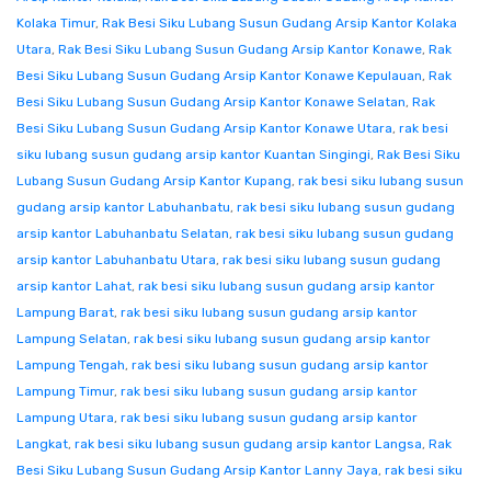
Kolaka Timur
,
Rak Besi Siku Lubang Susun Gudang Arsip Kantor Kolaka
Utara
,
Rak Besi Siku Lubang Susun Gudang Arsip Kantor Konawe
,
Rak
Besi Siku Lubang Susun Gudang Arsip Kantor Konawe Kepulauan
,
Rak
Besi Siku Lubang Susun Gudang Arsip Kantor Konawe Selatan
,
Rak
Besi Siku Lubang Susun Gudang Arsip Kantor Konawe Utara
,
rak besi
siku lubang susun gudang arsip kantor Kuantan Singingi
,
Rak Besi Siku
Lubang Susun Gudang Arsip Kantor Kupang
,
rak besi siku lubang susun
gudang arsip kantor Labuhanbatu
,
rak besi siku lubang susun gudang
arsip kantor Labuhanbatu Selatan
,
rak besi siku lubang susun gudang
arsip kantor Labuhanbatu Utara
,
rak besi siku lubang susun gudang
arsip kantor Lahat
,
rak besi siku lubang susun gudang arsip kantor
Lampung Barat
,
rak besi siku lubang susun gudang arsip kantor
Lampung Selatan
,
rak besi siku lubang susun gudang arsip kantor
Lampung Tengah
,
rak besi siku lubang susun gudang arsip kantor
Lampung Timur
,
rak besi siku lubang susun gudang arsip kantor
Lampung Utara
,
rak besi siku lubang susun gudang arsip kantor
Langkat
,
rak besi siku lubang susun gudang arsip kantor Langsa
,
Rak
Besi Siku Lubang Susun Gudang Arsip Kantor Lanny Jaya
,
rak besi siku