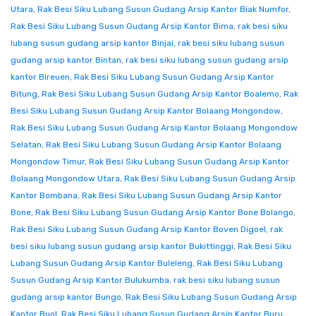
Utara
,
Rak Besi Siku Lubang Susun Gudang Arsip Kantor Biak Numfor
,
Rak Besi Siku Lubang Susun Gudang Arsip Kantor Bima
,
rak besi siku
lubang susun gudang arsip kantor Binjai
,
rak besi siku lubang susun
gudang arsip kantor Bintan
,
rak besi siku lubang susun gudang arsip
kantor Bireuen
,
Rak Besi Siku Lubang Susun Gudang Arsip Kantor
Bitung
,
Rak Besi Siku Lubang Susun Gudang Arsip Kantor Boalemo
,
Rak
Besi Siku Lubang Susun Gudang Arsip Kantor Bolaang Mongondow
,
Rak Besi Siku Lubang Susun Gudang Arsip Kantor Bolaang Mongondow
Selatan
,
Rak Besi Siku Lubang Susun Gudang Arsip Kantor Bolaang
Mongondow Timur
,
Rak Besi Siku Lubang Susun Gudang Arsip Kantor
Bolaang Mongondow Utara
,
Rak Besi Siku Lubang Susun Gudang Arsip
Kantor Bombana
,
Rak Besi Siku Lubang Susun Gudang Arsip Kantor
Bone
,
Rak Besi Siku Lubang Susun Gudang Arsip Kantor Bone Bolango
,
Rak Besi Siku Lubang Susun Gudang Arsip Kantor Boven Digoel
,
rak
besi siku lubang susun gudang arsip kantor Bukittinggi
,
Rak Besi Siku
Lubang Susun Gudang Arsip Kantor Buleleng
,
Rak Besi Siku Lubang
Susun Gudang Arsip Kantor Bulukumba
,
rak besi siku lubang susun
gudang arsip kantor Bungo
,
Rak Besi Siku Lubang Susun Gudang Arsip
Kantor Buol
,
Rak Besi Siku Lubang Susun Gudang Arsip Kantor Buru
,