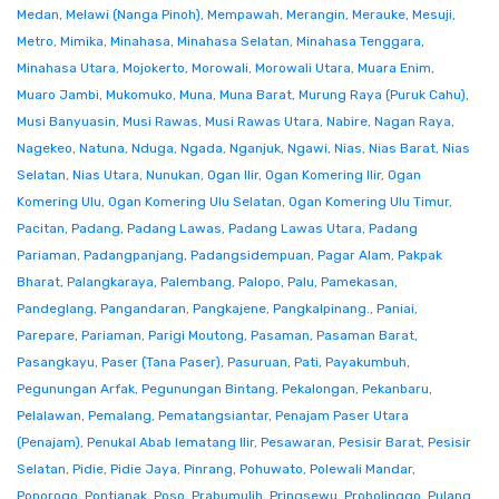
Medan
,
Melawi (Nanga Pinoh)
,
Mempawah
,
Merangin
,
Merauke
,
Mesuji
,
Metro
,
Mimika
,
Minahasa
,
Minahasa Selatan
,
Minahasa Tenggara
,
Minahasa Utara
,
Mojokerto
,
Morowali
,
Morowali Utara
,
Muara Enim
,
Muaro Jambi
,
Mukomuko
,
Muna
,
Muna Barat
,
Murung Raya (Puruk Cahu)
,
Musi Banyuasin
,
Musi Rawas
,
Musi Rawas Utara
,
Nabire
,
Nagan Raya
,
Nagekeo
,
Natuna
,
Nduga
,
Ngada
,
Nganjuk
,
Ngawi
,
Nias
,
Nias Barat
,
Nias
Selatan
,
Nias Utara
,
Nunukan
,
Ogan Ilir
,
Ogan Komering Ilir
,
Ogan
Komering Ulu
,
Ogan Komering Ulu Selatan
,
Ogan Komering Ulu Timur
,
Pacitan
,
Padang
,
Padang Lawas
,
Padang Lawas Utara
,
Padang
Pariaman
,
Padangpanjang
,
Padangsidempuan
,
Pagar Alam
,
Pakpak
Bharat
,
Palangkaraya
,
Palembang
,
Palopo
,
Palu
,
Pamekasan
,
Pandeglang
,
Pangandaran
,
Pangkajene
,
Pangkalpinang.
,
Paniai
,
Parepare
,
Pariaman
,
Parigi Moutong
,
Pasaman
,
Pasaman Barat
,
Pasangkayu
,
Paser (Tana Paser)
,
Pasuruan
,
Pati
,
Payakumbuh
,
Pegunungan Arfak
,
Pegunungan Bintang
,
Pekalongan
,
Pekanbaru
,
Pelalawan
,
Pemalang
,
Pematangsiantar
,
Penajam Paser Utara
(Penajam)
,
Penukal Abab lematang Ilir
,
Pesawaran
,
Pesisir Barat
,
Pesisir
Selatan
,
Pidie
,
Pidie Jaya
,
Pinrang
,
Pohuwato
,
Polewali Mandar
,
Ponorogo
,
Pontianak
,
Poso
,
Prabumulih
,
Pringsewu
,
Probolinggo
,
Pulang