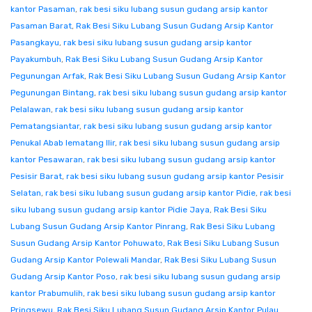
kantor Pasaman
,
rak besi siku lubang susun gudang arsip kantor
Pasaman Barat
,
Rak Besi Siku Lubang Susun Gudang Arsip Kantor
Pasangkayu
,
rak besi siku lubang susun gudang arsip kantor
Payakumbuh
,
Rak Besi Siku Lubang Susun Gudang Arsip Kantor
Pegunungan Arfak
,
Rak Besi Siku Lubang Susun Gudang Arsip Kantor
Pegunungan Bintang
,
rak besi siku lubang susun gudang arsip kantor
Pelalawan
,
rak besi siku lubang susun gudang arsip kantor
Pematangsiantar
,
rak besi siku lubang susun gudang arsip kantor
Penukal Abab lematang Ilir
,
rak besi siku lubang susun gudang arsip
kantor Pesawaran
,
rak besi siku lubang susun gudang arsip kantor
Pesisir Barat
,
rak besi siku lubang susun gudang arsip kantor Pesisir
Selatan
,
rak besi siku lubang susun gudang arsip kantor Pidie
,
rak besi
siku lubang susun gudang arsip kantor Pidie Jaya
,
Rak Besi Siku
Lubang Susun Gudang Arsip Kantor Pinrang
,
Rak Besi Siku Lubang
Susun Gudang Arsip Kantor Pohuwato
,
Rak Besi Siku Lubang Susun
Gudang Arsip Kantor Polewali Mandar
,
Rak Besi Siku Lubang Susun
Gudang Arsip Kantor Poso
,
rak besi siku lubang susun gudang arsip
kantor Prabumulih
,
rak besi siku lubang susun gudang arsip kantor
Pringsewu
,
Rak Besi Siku Lubang Susun Gudang Arsip Kantor Pulau