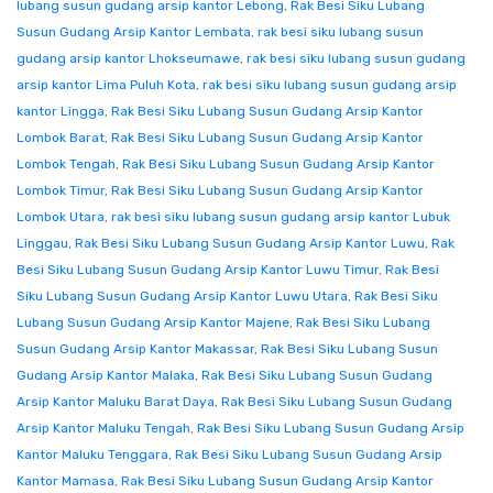
lubang susun gudang arsip kantor Lebong
,
Rak Besi Siku Lubang
Susun Gudang Arsip Kantor Lembata
,
rak besi siku lubang susun
gudang arsip kantor Lhokseumawe
,
rak besi siku lubang susun gudang
arsip kantor Lima Puluh Kota
,
rak besi siku lubang susun gudang arsip
kantor Lingga
,
Rak Besi Siku Lubang Susun Gudang Arsip Kantor
Lombok Barat
,
Rak Besi Siku Lubang Susun Gudang Arsip Kantor
Lombok Tengah
,
Rak Besi Siku Lubang Susun Gudang Arsip Kantor
Lombok Timur
,
Rak Besi Siku Lubang Susun Gudang Arsip Kantor
Lombok Utara
,
rak besi siku lubang susun gudang arsip kantor Lubuk
Linggau
,
Rak Besi Siku Lubang Susun Gudang Arsip Kantor Luwu
,
Rak
Besi Siku Lubang Susun Gudang Arsip Kantor Luwu Timur
,
Rak Besi
Siku Lubang Susun Gudang Arsip Kantor Luwu Utara
,
Rak Besi Siku
Lubang Susun Gudang Arsip Kantor Majene
,
Rak Besi Siku Lubang
Susun Gudang Arsip Kantor Makassar
,
Rak Besi Siku Lubang Susun
Gudang Arsip Kantor Malaka
,
Rak Besi Siku Lubang Susun Gudang
Arsip Kantor Maluku Barat Daya
,
Rak Besi Siku Lubang Susun Gudang
Arsip Kantor Maluku Tengah
,
Rak Besi Siku Lubang Susun Gudang Arsip
Kantor Maluku Tenggara
,
Rak Besi Siku Lubang Susun Gudang Arsip
Kantor Mamasa
,
Rak Besi Siku Lubang Susun Gudang Arsip Kantor