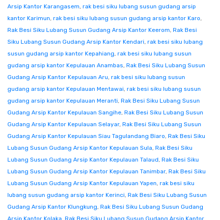
Arsip Kantor Karangasem
,
rak besi siku lubang susun gudang arsip
kantor Karimun
,
rak besi siku lubang susun gudang arsip kantor Karo
,
Rak Besi Siku Lubang Susun Gudang Arsip Kantor Keerom
,
Rak Besi
Siku Lubang Susun Gudang Arsip Kantor Kendari
,
rak besi siku lubang
susun gudang arsip kantor Kepahiang
,
rak besi siku lubang susun
gudang arsip kantor Kepulauan Anambas
,
Rak Besi Siku Lubang Susun
Gudang Arsip Kantor Kepulauan Aru
,
rak besi siku lubang susun
gudang arsip kantor Kepulauan Mentawai
,
rak besi siku lubang susun
gudang arsip kantor Kepulauan Meranti
,
Rak Besi Siku Lubang Susun
Gudang Arsip Kantor Kepulauan Sangihe
,
Rak Besi Siku Lubang Susun
Gudang Arsip Kantor Kepulauan Selayar
,
Rak Besi Siku Lubang Susun
Gudang Arsip Kantor Kepulauan Siau Tagulandang Biaro
,
Rak Besi Siku
Lubang Susun Gudang Arsip Kantor Kepulauan Sula
,
Rak Besi Siku
Lubang Susun Gudang Arsip Kantor Kepulauan Talaud
,
Rak Besi Siku
Lubang Susun Gudang Arsip Kantor Kepulauan Tanimbar
,
Rak Besi Siku
Lubang Susun Gudang Arsip Kantor Kepulauan Yapen
,
rak besi siku
lubang susun gudang arsip kantor Kerinci
,
Rak Besi Siku Lubang Susun
Gudang Arsip Kantor Klungkung
,
Rak Besi Siku Lubang Susun Gudang
Arsip Kantor Kolaka
,
Rak Besi Siku Lubang Susun Gudang Arsip Kantor