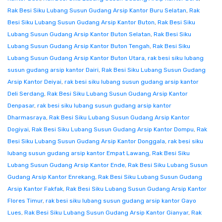
Rak Besi Siku Lubang Susun Gudang Arsip Kantor Buru Selatan
,
Rak
Besi Siku Lubang Susun Gudang Arsip Kantor Buton
,
Rak Besi Siku
Lubang Susun Gudang Arsip Kantor Buton Selatan
,
Rak Besi Siku
Lubang Susun Gudang Arsip Kantor Buton Tengah
,
Rak Besi Siku
Lubang Susun Gudang Arsip Kantor Buton Utara
,
rak besi siku lubang
susun gudang arsip kantor Dairi
,
Rak Besi Siku Lubang Susun Gudang
Arsip Kantor Deiyai
,
rak besi siku lubang susun gudang arsip kantor
Deli Serdang
,
Rak Besi Siku Lubang Susun Gudang Arsip Kantor
Denpasar
,
rak besi siku lubang susun gudang arsip kantor
Dharmasraya
,
Rak Besi Siku Lubang Susun Gudang Arsip Kantor
Dogiyai
,
Rak Besi Siku Lubang Susun Gudang Arsip Kantor Dompu
,
Rak
Besi Siku Lubang Susun Gudang Arsip Kantor Donggala
,
rak besi siku
lubang susun gudang arsip kantor Empat Lawang
,
Rak Besi Siku
Lubang Susun Gudang Arsip Kantor Ende
,
Rak Besi Siku Lubang Susun
Gudang Arsip Kantor Enrekang
,
Rak Besi Siku Lubang Susun Gudang
Arsip Kantor Fakfak
,
Rak Besi Siku Lubang Susun Gudang Arsip Kantor
Flores Timur
,
rak besi siku lubang susun gudang arsip kantor Gayo
Lues
,
Rak Besi Siku Lubang Susun Gudang Arsip Kantor Gianyar
,
Rak