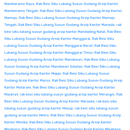
Mamberamo Raya
,
Rak Besi Siku Lubang Susun Gudang Arsip Kantor
Mamberamo Tengah
,
Rak Besi Siku Lubang Susun Gudang Arsip Kantor
Mamuju
,
Rak Besi Siku Lubang Susun Gudang Arsip Kantor Mamuju
Tengah
,
Rak Besi Siku Lubang Susun Gudang Arsip Kantor Manado
,
rak
besi siku lubang susun gudang arsip kantor Mandailing Natal
,
Rak Besi
Siku Lubang Susun Gudang Arsip Kantor Manggarai
,
Rak Besi Siku
Lubang Susun Gudang Arsip Kantor Manggarai Barat
,
Rak Besi Siku
Lubang Susun Gudang Arsip Kantor Manggarai Timur
,
Rak Besi Siku
Lubang Susun Gudang Arsip Kantor Manokwari
,
Rak Besi Siku Lubang
Susun Gudang Arsip Kantor Manokwari Selatan
,
Rak Besi Siku Lubang
Susun Gudang Arsip Kantor Mappi
,
Rak Besi Siku Lubang Susun
Gudang Arsip Kantor Maros
,
Rak Besi Siku Lubang Susun Gudang Arsip
Kantor Mataram
,
Rak Besi Siku Lubang Susun Gudang Arsip Kantor
Maybrat
,
rak besi siku lubang susun gudang arsip kantor Merangin
,
Rak
Besi Siku Lubang Susun Gudang Arsip Kantor Merauke
,
rak besi siku
lubang susun gudang arsip kantor Mesuji
,
rak besi siku lubang susun
gudang arsip kantor Metro
,
Rak Besi Siku Lubang Susun Gudang Arsip
Kantor Mimika
,
Rak Besi Siku Lubang Susun Gudang Arsip Kantor
Minahasa
,
Rak Besi Siku Lubang Susun Gudang Arsip Kantor Minahasa