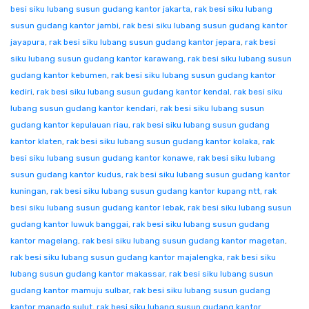
besi siku lubang susun gudang kantor jakarta
,
rak besi siku lubang
susun gudang kantor jambi
,
rak besi siku lubang susun gudang kantor
jayapura
,
rak besi siku lubang susun gudang kantor jepara
,
rak besi
siku lubang susun gudang kantor karawang
,
rak besi siku lubang susun
gudang kantor kebumen
,
rak besi siku lubang susun gudang kantor
kediri
,
rak besi siku lubang susun gudang kantor kendal
,
rak besi siku
lubang susun gudang kantor kendari
,
rak besi siku lubang susun
gudang kantor kepulauan riau
,
rak besi siku lubang susun gudang
kantor klaten
,
rak besi siku lubang susun gudang kantor kolaka
,
rak
besi siku lubang susun gudang kantor konawe
,
rak besi siku lubang
susun gudang kantor kudus
,
rak besi siku lubang susun gudang kantor
kuningan
,
rak besi siku lubang susun gudang kantor kupang ntt
,
rak
besi siku lubang susun gudang kantor lebak
,
rak besi siku lubang susun
gudang kantor luwuk banggai
,
rak besi siku lubang susun gudang
kantor magelang
,
rak besi siku lubang susun gudang kantor magetan
,
rak besi siku lubang susun gudang kantor majalengka
,
rak besi siku
lubang susun gudang kantor makassar
,
rak besi siku lubang susun
gudang kantor mamuju sulbar
,
rak besi siku lubang susun gudang
kantor manado sulut
,
rak besi siku lubang susun gudang kantor