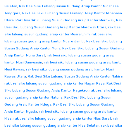
Selatan
,
Rak Besi Siku Lubang Susun Gudang Arsip Kantor Minahasa
Tenggara
,
Rak Besi Siku Lubang Susun Gudang Arsip Kantor Minahasa
Utara
,
Rak Besi Siku Lubang Susun Gudang Arsip Kantor Morowali
,
Rak
Besi Siku Lubang Susun Gudang Arsip Kantor Morowali Utara
,
rak besi
siku lubang susun gudang arsip kantor Muara Enim
,
rak besi siku
lubang susun gudang arsip kantor Muaro Jambi
,
Rak Besi Siku Lubang
Susun Gudang Arsip Kantor Muna
,
Rak Besi Siku Lubang Susun Gudang
Arsip Kantor Muna Barat
,
rak besi siku lubang susun gudang arsip
kantor Musi Banyuasin
,
rak besi siku lubang susun gudang arsip kantor
Musi Rawas
,
rak besi siku lubang susun gudang arsip kantor Musi
Rawas Utara
,
Rak Besi Siku Lubang Susun Gudang Arsip Kantor Nabire
,
rak besi siku lubang susun gudang arsip kantor Nagan Raya
,
Rak Besi
Siku Lubang Susun Gudang Arsip Kantor Nagekeo
,
rak besi siku lubang
susun gudang arsip kantor Natuna
,
Rak Besi Siku Lubang Susun
Gudang Arsip Kantor Nduga
,
Rak Besi Siku Lubang Susun Gudang
Arsip Kantor Ngada
,
rak besi siku lubang susun gudang arsip kantor
Nias
,
rak besi siku lubang susun gudang arsip kantor Nias Barat
,
rak
besi siku lubang susun gudang arsip kantor Nias Selatan
,
rak besi siku