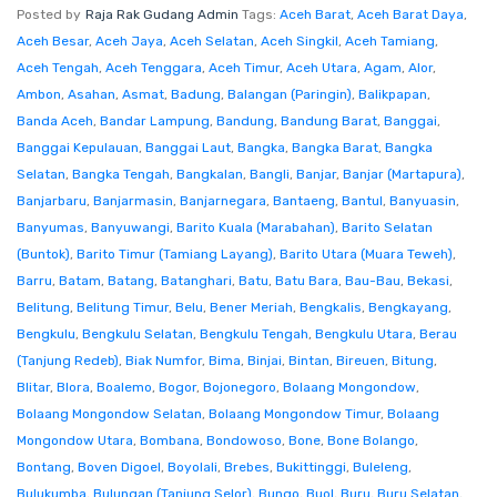
Posted by
Raja Rak Gudang Admin
Tags:
Aceh Barat
,
Aceh Barat Daya
,
Aceh Besar
,
Aceh Jaya
,
Aceh Selatan
,
Aceh Singkil
,
Aceh Tamiang
,
Aceh Tengah
,
Aceh Tenggara
,
Aceh Timur
,
Aceh Utara
,
Agam
,
Alor
,
Ambon
,
Asahan
,
Asmat
,
Badung
,
Balangan (Paringin)
,
Balikpapan
,
Banda Aceh
,
Bandar Lampung
,
Bandung
,
Bandung Barat
,
Banggai
,
Banggai Kepulauan
,
Banggai Laut
,
Bangka
,
Bangka Barat
,
Bangka
Selatan
,
Bangka Tengah
,
Bangkalan
,
Bangli
,
Banjar
,
Banjar (Martapura)
,
Banjarbaru
,
Banjarmasin
,
Banjarnegara
,
Bantaeng
,
Bantul
,
Banyuasin
,
Banyumas
,
Banyuwangi
,
Barito Kuala (Marabahan)
,
Barito Selatan
(Buntok)
,
Barito Timur (Tamiang Layang)
,
Barito Utara (Muara Teweh)
,
Barru
,
Batam
,
Batang
,
Batanghari
,
Batu
,
Batu Bara
,
Bau-Bau
,
Bekasi
,
Belitung
,
Belitung Timur
,
Belu
,
Bener Meriah
,
Bengkalis
,
Bengkayang
,
Bengkulu
,
Bengkulu Selatan
,
Bengkulu Tengah
,
Bengkulu Utara
,
Berau
(Tanjung Redeb)
,
Biak Numfor
,
Bima
,
Binjai
,
Bintan
,
Bireuen
,
Bitung
,
Blitar
,
Blora
,
Boalemo
,
Bogor
,
Bojonegoro
,
Bolaang Mongondow
,
Bolaang Mongondow Selatan
,
Bolaang Mongondow Timur
,
Bolaang
Mongondow Utara
,
Bombana
,
Bondowoso
,
Bone
,
Bone Bolango
,
Bontang
,
Boven Digoel
,
Boyolali
,
Brebes
,
Bukittinggi
,
Buleleng
,
Bulukumba
,
Bulungan (Tanjung Selor)
,
Bungo
,
Buol
,
Buru
,
Buru Selatan
,