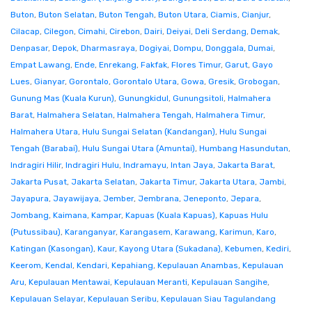
Buton
,
Buton Selatan
,
Buton Tengah
,
Buton Utara
,
Ciamis
,
Cianjur
,
Cilacap
,
Cilegon
,
Cimahi
,
Cirebon
,
Dairi
,
Deiyai
,
Deli Serdang
,
Demak
,
Denpasar
,
Depok
,
Dharmasraya
,
Dogiyai
,
Dompu
,
Donggala
,
Dumai
,
Empat Lawang
,
Ende
,
Enrekang
,
Fakfak
,
Flores Timur
,
Garut
,
Gayo
Lues
,
Gianyar
,
Gorontalo
,
Gorontalo Utara
,
Gowa
,
Gresik
,
Grobogan
,
Gunung Mas (Kuala Kurun)
,
Gunungkidul
,
Gunungsitoli
,
Halmahera
Barat
,
Halmahera Selatan
,
Halmahera Tengah
,
Halmahera Timur
,
Halmahera Utara
,
Hulu Sungai Selatan (Kandangan)
,
Hulu Sungai
Tengah (Barabai)
,
Hulu Sungai Utara (Amuntai)
,
Humbang Hasundutan
,
Indragiri Hilir
,
Indragiri Hulu
,
Indramayu
,
Intan Jaya
,
Jakarta Barat
,
Jakarta Pusat
,
Jakarta Selatan
,
Jakarta Timur
,
Jakarta Utara
,
Jambi
,
Jayapura
,
Jayawijaya
,
Jember
,
Jembrana
,
Jeneponto
,
Jepara
,
Jombang
,
Kaimana
,
Kampar
,
Kapuas (Kuala Kapuas)
,
Kapuas Hulu
(Putussibau)
,
Karanganyar
,
Karangasem
,
Karawang
,
Karimun
,
Karo
,
Katingan (Kasongan)
,
Kaur
,
Kayong Utara (Sukadana)
,
Kebumen
,
Kediri
,
Keerom
,
Kendal
,
Kendari
,
Kepahiang
,
Kepulauan Anambas
,
Kepulauan
Aru
,
Kepulauan Mentawai
,
Kepulauan Meranti
,
Kepulauan Sangihe
,
Kepulauan Selayar
,
Kepulauan Seribu
,
Kepulauan Siau Tagulandang