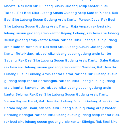
Morotai
,
Rak Besi Siku Lubang Susun Gudang Arsip Kantor Pulau
Taliabu
,
Rak Besi Siku Lubang Susun Gudang Arsip Kantor Puncak
,
Rak
Besi Siku Lubang Susun Gudang Arsip Kantor Puncak Jaya
,
Rak Besi
Siku Lubang Susun Gudang Arsip Kantor Raja Ampat
,
rak besi siku
lubang susun gudang arsip kantor Rejang Lebong
,
rak besi siku lubang
susun gudang arsip kantor Rokan
,
rak besi siku lubang susun gudang
arsip kantor Rokan Hilir
,
Rak Besi Siku Lubang Susun Gudang Arsip
Kantor Rote Ndao
,
rak besi siku lubang susun gudang arsip kantor
Sabang
,
Rak Besi Siku Lubang Susun Gudang Arsip Kantor Sabu Raijua
,
rak besi siku lubang susun gudang arsip kantor Samosir
,
Rak Besi Siku
Lubang Susun Gudang Arsip Kantor Sarmi
,
rak besi siku lubang susun
gudang arsip kantor Sarolangun
,
rak besi siku lubang susun gudang
arsip kantor Sawahlunto
,
rak besi siku lubang susun gudang arsip
kantor Seluma
,
Rak Besi Siku Lubang Susun Gudang Arsip Kantor
Seram Bagian Barat
,
Rak Besi Siku Lubang Susun Gudang Arsip Kantor
Seram Bagian Timur
,
rak besi siku lubang susun gudang arsip kantor
Serdang Bedagai
,
rak besi siku lubang susun gudang arsip kantor Siak
,
rak besi siku lubang susun gudang arsip kantor Sibolga
,
Rak Besi Siku