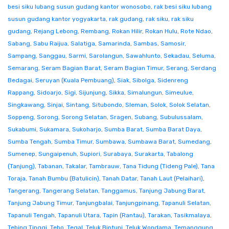
besi siku lubang susun gudang kantor wonosobo
,
rak besi siku lubang
susun gudang kantor yogyakarta
,
rak gudang
,
rak siku
,
rak siku
gudang
,
Rejang Lebong
,
Rembang
,
Rokan Hilir
,
Rokan Hulu
,
Rote Ndao
,
Sabang
,
Sabu Raijua
,
Salatiga
,
Samarinda
,
Sambas
,
Samosir
,
Sampang
,
Sanggau
,
Sarmi
,
Sarolangun
,
Sawahlunto
,
Sekadau
,
Seluma
,
Semarang
,
Seram Bagian Barat
,
Seram Bagian Timur
,
Serang
,
Serdang
Bedagai
,
Seruyan (Kuala Pembuang)
,
Siak
,
Sibolga
,
Sidenreng
Rappang
,
Sidoarjo
,
Sigi
,
Sijunjung
,
Sikka
,
Simalungun
,
Simeulue
,
Singkawang
,
Sinjai
,
Sintang
,
Situbondo
,
Sleman
,
Solok
,
Solok Selatan
,
Soppeng
,
Sorong
,
Sorong Selatan
,
Sragen
,
Subang
,
Subulussalam
,
Sukabumi
,
Sukamara
,
Sukoharjo
,
Sumba Barat
,
Sumba Barat Daya
,
Sumba Tengah
,
Sumba Timur
,
Sumbawa
,
Sumbawa Barat
,
Sumedang
,
Sumenep
,
Sungaipenuh
,
Supiori
,
Surabaya
,
Surakarta
,
Tabalong
(Tanjung)
,
Tabanan
,
Takalar
,
Tambrauw
,
Tana Tidung (Tideng Pale)
,
Tana
Toraja
,
Tanah Bumbu (Batulicin)
,
Tanah Datar
,
Tanah Laut (Pelaihari)
,
Tangerang
,
Tangerang Selatan
,
Tanggamus
,
Tanjung Jabung Barat
,
Tanjung Jabung Timur
,
Tanjungbalai
,
Tanjungpinang
,
Tapanuli Selatan
,
Tapanuli Tengah
,
Tapanuli Utara
,
Tapin (Rantau)
,
Tarakan
,
Tasikmalaya
,
Tebing Tinggi
,
Tebo
,
Tegal
,
Teluk Bintuni
,
Teluk Wondama
,
Temanggung
,