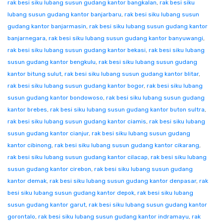
rak besi siku lubang susun gudang kantor bangkalan
,
rak besi siku
lubang susun gudang kantor banjarbaru
,
rak besi siku lubang susun
gudang kantor banjarmasin
,
rak besi siku lubang susun gudang kantor
banjarnegara
,
rak besi siku lubang susun gudang kantor banyuwangi
,
rak besi siku lubang susun gudang kantor bekasi
,
rak besi siku lubang
susun gudang kantor bengkulu
,
rak besi siku lubang susun gudang
kantor bitung sulut
,
rak besi siku lubang susun gudang kantor blitar
,
rak besi siku lubang susun gudang kantor bogor
,
rak besi siku lubang
susun gudang kantor bondowoso
,
rak besi siku lubang susun gudang
kantor brebes
,
rak besi siku lubang susun gudang kantor buton sultra
,
rak besi siku lubang susun gudang kantor ciamis
,
rak besi siku lubang
susun gudang kantor cianjur
,
rak besi siku lubang susun gudang
kantor cibinong
,
rak besi siku lubang susun gudang kantor cikarang
,
rak besi siku lubang susun gudang kantor cilacap
,
rak besi siku lubang
susun gudang kantor cirebon
,
rak besi siku lubang susun gudang
kantor demak
,
rak besi siku lubang susun gudang kantor denpasar
,
rak
besi siku lubang susun gudang kantor depok
,
rak besi siku lubang
susun gudang kantor garut
,
rak besi siku lubang susun gudang kantor
gorontalo
,
rak besi siku lubang susun gudang kantor indramayu
,
rak