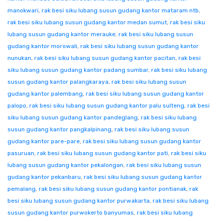
manokwari
,
rak besi siku lubang susun gudang kantor mataram ntb
,
rak besi siku lubang susun gudang kantor medan sumut
,
rak besi siku
lubang susun gudang kantor merauke
,
rak besi siku lubang susun
gudang kantor morowali
,
rak besi siku lubang susun gudang kantor
nunukan
,
rak besi siku lubang susun gudang kantor pacitan
,
rak besi
siku lubang susun gudang kantor padang sumbar
,
rak besi siku lubang
susun gudang kantor palangkaraya
,
rak besi siku lubang susun
gudang kantor palembang
,
rak besi siku lubang susun gudang kantor
palopo
,
rak besi siku lubang susun gudang kantor palu sulteng
,
rak besi
siku lubang susun gudang kantor pandeglang
,
rak besi siku lubang
susun gudang kantor pangkalpinang
,
rak besi siku lubang susun
gudang kantor pare-pare
,
rak besi siku lubang susun gudang kantor
pasuruan
,
rak besi siku lubang susun gudang kantor pati
,
rak besi siku
lubang susun gudang kantor pekalongan
,
rak besi siku lubang susun
gudang kantor pekanbaru
,
rak besi siku lubang susun gudang kantor
pemalang
,
rak besi siku lubang susun gudang kantor pontianak
,
rak
besi siku lubang susun gudang kantor purwakarta
,
rak besi siku lubang
susun gudang kantor purwokerto banyumas
,
rak besi siku lubang