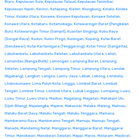
Biaro
,
Kepulauan Sula
,
Kepulauan Talaud
,
Kepulauan Tanimbar
,
Kepulauan Yapen
,
Kerinci
,
Ketapang
,
Klaten
,
Klungkung
,
Kolaka
,
Kolaka
Timur
,
Kolaka Utara
,
Konawe
,
Konawe Kepulauan
,
Konawe Selatan
,
Konawe Utara
,
Kotabaru
,
Kotamobagu
,
Kotawaringin Barat (Pangkalan
Bun)
,
Kotawaringin Timur (Sampit)
,
Kuantan Singingi
,
Kubu Raya
(Sungai Raya)
,
Kudus
,
Kulon Progo
,
Kuningan
,
Kupang
,
Kutai Barat
(Sendawar)
,
Kutai Kartanegara (Tenggarong)
,
Kutai Timur (Sangatta)
,
Labuhanbatu
,
Labuhanbatu Selatan
,
Labuhanbatu Utara
,
Lahat
,
Lamandau (Nanga Bulik)
,
Lamongan
,
Lampung Barat
,
Lampung
Selatan
,
Lampung Tengah
,
Lampung Timur
,
Lampung Utara
,
Landak
(Ngabang)
,
Langkat
,
Langsa
,
Lanny Jaya
,
Lebak
,
Lebong
,
Lembata
,
Lhokseumawe
,
Lima Puluh Kota
,
Lingga
,
Lombok Barat
,
Lombok
Tengah
,
Lombok Timur
,
Lombok Utara
,
Lubuk Linggau
,
Lumajang
,
Luwu
,
Luwu Timur
,
Luwu Utara
,
Madiun
,
Magelang
,
Magetan
,
Mahakam Ulu
(Ujoh Bilang)
,
Majalengka
,
Majene
,
Makassar
,
Malaka
,
Malang
,
Malinau
,
Maluku Barat Daya
,
Maluku Tengah
,
Maluku Tenggara
,
Mamasa
,
Mamberamo Raya
,
Mamberamo Tengah
,
Mamuju
,
Mamuju Tengah
,
Manado
,
Mandailing Natal
,
Manggarai
,
Manggarai Barat
,
Manggarai
Timur
,
Manokwari
,
Manokwari Selatan
,
Mappi
,
Maros
,
Mataram
,
Maybrat
,