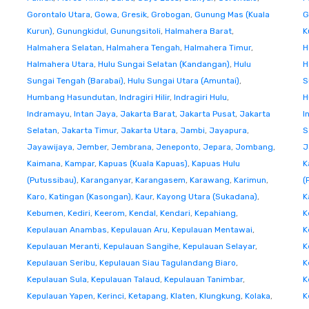
Gorontalo Utara
,
Gowa
,
Gresik
,
Grobogan
,
Gunung Mas (Kuala
G
Kurun)
,
Gunungkidul
,
Gunungsitoli
,
Halmahera Barat
,
K
Halmahera Selatan
,
Halmahera Tengah
,
Halmahera Timur
,
H
Halmahera Utara
,
Hulu Sungai Selatan (Kandangan)
,
Hulu
H
Sungai Tengah (Barabai)
,
Hulu Sungai Utara (Amuntai)
,
S
Humbang Hasundutan
,
Indragiri Hilir
,
Indragiri Hulu
,
H
Indramayu
,
Intan Jaya
,
Jakarta Barat
,
Jakarta Pusat
,
Jakarta
I
Selatan
,
Jakarta Timur
,
Jakarta Utara
,
Jambi
,
Jayapura
,
S
Jayawijaya
,
Jember
,
Jembrana
,
Jeneponto
,
Jepara
,
Jombang
,
J
Kaimana
,
Kampar
,
Kapuas (Kuala Kapuas)
,
Kapuas Hulu
K
(Putussibau)
,
Karanganyar
,
Karangasem
,
Karawang
,
Karimun
,
(
Karo
,
Katingan (Kasongan)
,
Kaur
,
Kayong Utara (Sukadana)
,
K
Kebumen
,
Kediri
,
Keerom
,
Kendal
,
Kendari
,
Kepahiang
,
K
Kepulauan Anambas
,
Kepulauan Aru
,
Kepulauan Mentawai
,
K
Kepulauan Meranti
,
Kepulauan Sangihe
,
Kepulauan Selayar
,
K
Kepulauan Seribu
,
Kepulauan Siau Tagulandang Biaro
,
K
Kepulauan Sula
,
Kepulauan Talaud
,
Kepulauan Tanimbar
,
K
Kepulauan Yapen
,
Kerinci
,
Ketapang
,
Klaten
,
Klungkung
,
Kolaka
,
K