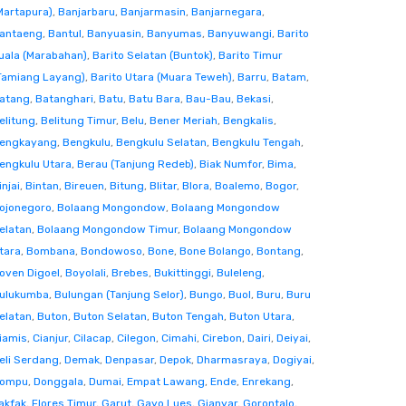
Martapura)
,
Banjarbaru
,
Banjarmasin
,
Banjarnegara
,
antaeng
,
Bantul
,
Banyuasin
,
Banyumas
,
Banyuwangi
,
Barito
uala (Marabahan)
,
Barito Selatan (Buntok)
,
Barito Timur
Tamiang Layang)
,
Barito Utara (Muara Teweh)
,
Barru
,
Batam
,
atang
,
Batanghari
,
Batu
,
Batu Bara
,
Bau-Bau
,
Bekasi
,
elitung
,
Belitung Timur
,
Belu
,
Bener Meriah
,
Bengkalis
,
engkayang
,
Bengkulu
,
Bengkulu Selatan
,
Bengkulu Tengah
,
engkulu Utara
,
Berau (Tanjung Redeb)
,
Biak Numfor
,
Bima
,
injai
,
Bintan
,
Bireuen
,
Bitung
,
Blitar
,
Blora
,
Boalemo
,
Bogor
,
ojonegoro
,
Bolaang Mongondow
,
Bolaang Mongondow
elatan
,
Bolaang Mongondow Timur
,
Bolaang Mongondow
tara
,
Bombana
,
Bondowoso
,
Bone
,
Bone Bolango
,
Bontang
,
oven Digoel
,
Boyolali
,
Brebes
,
Bukittinggi
,
Buleleng
,
ulukumba
,
Bulungan (Tanjung Selor)
,
Bungo
,
Buol
,
Buru
,
Buru
elatan
,
Buton
,
Buton Selatan
,
Buton Tengah
,
Buton Utara
,
iamis
,
Cianjur
,
Cilacap
,
Cilegon
,
Cimahi
,
Cirebon
,
Dairi
,
Deiyai
,
eli Serdang
,
Demak
,
Denpasar
,
Depok
,
Dharmasraya
,
Dogiyai
,
ompu
,
Donggala
,
Dumai
,
Empat Lawang
,
Ende
,
Enrekang
,
akfak
,
Flores Timur
,
Garut
,
Gayo Lues
,
Gianyar
,
Gorontalo
,