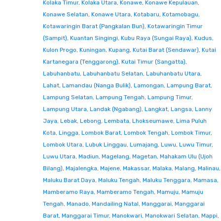
Kolaka Timur
,
Kolaka Utara
,
Konawe
,
Konawe Kepulauan
,
Konawe Selatan
,
Konawe Utara
,
Kotabaru
,
Kotamobagu
,
Kotawaringin Barat (Pangkalan Bun)
,
Kotawaringin Timur
(Sampit)
,
Kuantan Singingi
,
Kubu Raya (Sungai Raya)
,
Kudus
,
Kulon Progo
,
Kuningan
,
Kupang
,
Kutai Barat (Sendawar)
,
Kutai
Kartanegara (Tenggarong)
,
Kutai Timur (Sangatta)
,
Labuhanbatu
,
Labuhanbatu Selatan
,
Labuhanbatu Utara
,
Lahat
,
Lamandau (Nanga Bulik)
,
Lamongan
,
Lampung Barat
,
Lampung Selatan
,
Lampung Tengah
,
Lampung Timur
,
Lampung Utara
,
Landak (Ngabang)
,
Langkat
,
Langsa
,
Lanny
Jaya
,
Lebak
,
Lebong
,
Lembata
,
Lhokseumawe
,
Lima Puluh
Kota
,
Lingga
,
Lombok Barat
,
Lombok Tengah
,
Lombok Timur
,
Lombok Utara
,
Lubuk Linggau
,
Lumajang
,
Luwu
,
Luwu Timur
,
Luwu Utara
,
Madiun
,
Magelang
,
Magetan
,
Mahakam Ulu (Ujoh
Bilang)
,
Majalengka
,
Majene
,
Makassar
,
Malaka
,
Malang
,
Malinau
,
Maluku Barat Daya
,
Maluku Tengah
,
Maluku Tenggara
,
Mamasa
,
Mamberamo Raya
,
Mamberamo Tengah
,
Mamuju
,
Mamuju
Tengah
,
Manado
,
Mandailing Natal
,
Manggarai
,
Manggarai
Barat
,
Manggarai Timur
,
Manokwari
,
Manokwari Selatan
,
Mappi
,