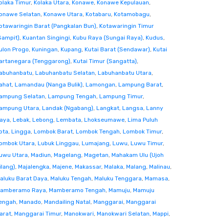
olaka Timur
,
Kolaka Utara
,
Konawe
,
Konawe Kepulauan
,
onawe Selatan
,
Konawe Utara
,
Kotabaru
,
Kotamobagu
,
otawaringin Barat (Pangkalan Bun)
,
Kotawaringin Timur
Sampit)
,
Kuantan Singingi
,
Kubu Raya (Sungai Raya)
,
Kudus
,
ulon Progo
,
Kuningan
,
Kupang
,
Kutai Barat (Sendawar)
,
Kutai
artanegara (Tenggarong)
,
Kutai Timur (Sangatta)
,
abuhanbatu
,
Labuhanbatu Selatan
,
Labuhanbatu Utara
,
ahat
,
Lamandau (Nanga Bulik)
,
Lamongan
,
Lampung Barat
,
ampung Selatan
,
Lampung Tengah
,
Lampung Timur
,
ampung Utara
,
Landak (Ngabang)
,
Langkat
,
Langsa
,
Lanny
aya
,
Lebak
,
Lebong
,
Lembata
,
Lhokseumawe
,
Lima Puluh
ota
,
Lingga
,
Lombok Barat
,
Lombok Tengah
,
Lombok Timur
,
ombok Utara
,
Lubuk Linggau
,
Lumajang
,
Luwu
,
Luwu Timur
,
uwu Utara
,
Madiun
,
Magelang
,
Magetan
,
Mahakam Ulu (Ujoh
ilang)
,
Majalengka
,
Majene
,
Makassar
,
Malaka
,
Malang
,
Malinau
,
aluku Barat Daya
,
Maluku Tengah
,
Maluku Tenggara
,
Mamasa
,
amberamo Raya
,
Mamberamo Tengah
,
Mamuju
,
Mamuju
engah
,
Manado
,
Mandailing Natal
,
Manggarai
,
Manggarai
arat
,
Manggarai Timur
,
Manokwari
,
Manokwari Selatan
,
Mappi
,