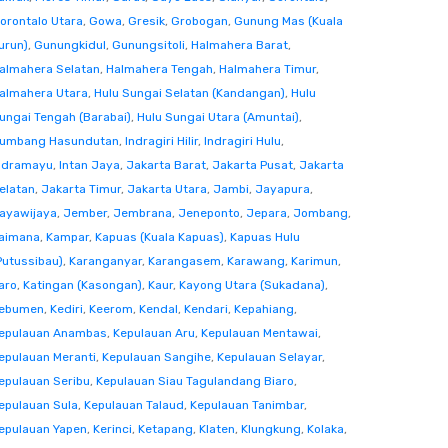
orontalo Utara
,
Gowa
,
Gresik
,
Grobogan
,
Gunung Mas (Kuala
urun)
,
Gunungkidul
,
Gunungsitoli
,
Halmahera Barat
,
almahera Selatan
,
Halmahera Tengah
,
Halmahera Timur
,
almahera Utara
,
Hulu Sungai Selatan (Kandangan)
,
Hulu
ungai Tengah (Barabai)
,
Hulu Sungai Utara (Amuntai)
,
umbang Hasundutan
,
Indragiri Hilir
,
Indragiri Hulu
,
ndramayu
,
Intan Jaya
,
Jakarta Barat
,
Jakarta Pusat
,
Jakarta
elatan
,
Jakarta Timur
,
Jakarta Utara
,
Jambi
,
Jayapura
,
ayawijaya
,
Jember
,
Jembrana
,
Jeneponto
,
Jepara
,
Jombang
,
aimana
,
Kampar
,
Kapuas (Kuala Kapuas)
,
Kapuas Hulu
Putussibau)
,
Karanganyar
,
Karangasem
,
Karawang
,
Karimun
,
aro
,
Katingan (Kasongan)
,
Kaur
,
Kayong Utara (Sukadana)
,
ebumen
,
Kediri
,
Keerom
,
Kendal
,
Kendari
,
Kepahiang
,
epulauan Anambas
,
Kepulauan Aru
,
Kepulauan Mentawai
,
epulauan Meranti
,
Kepulauan Sangihe
,
Kepulauan Selayar
,
epulauan Seribu
,
Kepulauan Siau Tagulandang Biaro
,
epulauan Sula
,
Kepulauan Talaud
,
Kepulauan Tanimbar
,
epulauan Yapen
,
Kerinci
,
Ketapang
,
Klaten
,
Klungkung
,
Kolaka
,