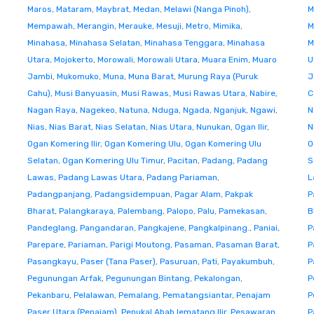
Maros
,
Mataram
,
Maybrat
,
Medan
,
Melawi (Nanga Pinoh)
,
M
Mempawah
,
Merangin
,
Merauke
,
Mesuji
,
Metro
,
Mimika
,
M
Minahasa
,
Minahasa Selatan
,
Minahasa Tenggara
,
Minahasa
M
Utara
,
Mojokerto
,
Morowali
,
Morowali Utara
,
Muara Enim
,
Muaro
U
Jambi
,
Mukomuko
,
Muna
,
Muna Barat
,
Murung Raya (Puruk
J
Cahu)
,
Musi Banyuasin
,
Musi Rawas
,
Musi Rawas Utara
,
Nabire
,
C
Nagan Raya
,
Nagekeo
,
Natuna
,
Nduga
,
Ngada
,
Nganjuk
,
Ngawi
,
N
Nias
,
Nias Barat
,
Nias Selatan
,
Nias Utara
,
Nunukan
,
Ogan Ilir
,
N
Ogan Komering Ilir
,
Ogan Komering Ulu
,
Ogan Komering Ulu
O
Selatan
,
Ogan Komering Ulu Timur
,
Pacitan
,
Padang
,
Padang
S
Lawas
,
Padang Lawas Utara
,
Padang Pariaman
,
L
Padangpanjang
,
Padangsidempuan
,
Pagar Alam
,
Pakpak
P
Bharat
,
Palangkaraya
,
Palembang
,
Palopo
,
Palu
,
Pamekasan
,
B
Pandeglang
,
Pangandaran
,
Pangkajene
,
Pangkalpinang.
,
Paniai
,
P
Parepare
,
Pariaman
,
Parigi Moutong
,
Pasaman
,
Pasaman Barat
,
P
Pasangkayu
,
Paser (Tana Paser)
,
Pasuruan
,
Pati
,
Payakumbuh
,
P
Pegunungan Arfak
,
Pegunungan Bintang
,
Pekalongan
,
P
Pekanbaru
,
Pelalawan
,
Pemalang
,
Pematangsiantar
,
Penajam
P
Paser Utara (Penajam)
,
Penukal Abab lematang Ilir
,
Pesawaran
,
P