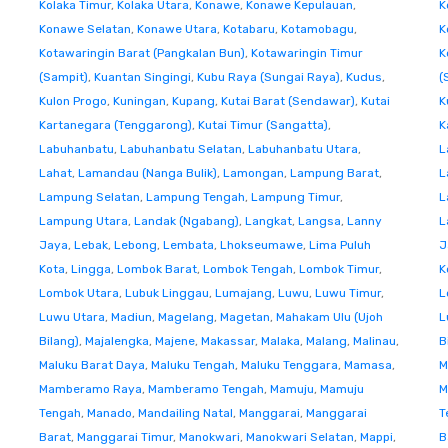
Kolaka Timur
,
Kolaka Utara
,
Konawe
,
Konawe Kepulauan
,
K
Konawe Selatan
,
Konawe Utara
,
Kotabaru
,
Kotamobagu
,
K
Kotawaringin Barat (Pangkalan Bun)
,
Kotawaringin Timur
K
(Sampit)
,
Kuantan Singingi
,
Kubu Raya (Sungai Raya)
,
Kudus
,
(
Kulon Progo
,
Kuningan
,
Kupang
,
Kutai Barat (Sendawar)
,
Kutai
K
Kartanegara (Tenggarong)
,
Kutai Timur (Sangatta)
,
K
Labuhanbatu
,
Labuhanbatu Selatan
,
Labuhanbatu Utara
,
L
Lahat
,
Lamandau (Nanga Bulik)
,
Lamongan
,
Lampung Barat
,
L
Lampung Selatan
,
Lampung Tengah
,
Lampung Timur
,
L
Lampung Utara
,
Landak (Ngabang)
,
Langkat
,
Langsa
,
Lanny
L
Jaya
,
Lebak
,
Lebong
,
Lembata
,
Lhokseumawe
,
Lima Puluh
J
Kota
,
Lingga
,
Lombok Barat
,
Lombok Tengah
,
Lombok Timur
,
K
Lombok Utara
,
Lubuk Linggau
,
Lumajang
,
Luwu
,
Luwu Timur
,
L
Luwu Utara
,
Madiun
,
Magelang
,
Magetan
,
Mahakam Ulu (Ujoh
L
Bilang)
,
Majalengka
,
Majene
,
Makassar
,
Malaka
,
Malang
,
Malinau
,
B
Maluku Barat Daya
,
Maluku Tengah
,
Maluku Tenggara
,
Mamasa
,
M
Mamberamo Raya
,
Mamberamo Tengah
,
Mamuju
,
Mamuju
M
Tengah
,
Manado
,
Mandailing Natal
,
Manggarai
,
Manggarai
T
Barat
,
Manggarai Timur
,
Manokwari
,
Manokwari Selatan
,
Mappi
,
B