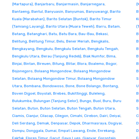
(Martapura)
,
Banjarbaru
,
Banjarmasin
,
Banjarnegara
,
(
Bantaeng
,
Bantul
,
Banyuasin
,
Banyumas
,
Banyuwangi
,
Barito
B
Kuala (Marabahan)
,
Barito Selatan (Buntok)
,
Barito Timur
K
(Tamiang Layang)
,
Barito Utara (Muara Teweh)
,
Barru
,
Batam
,
(
Batang
,
Batanghari
,
Batu
,
Batu Bara
,
Bau-Bau
,
Bekasi
,
B
Belitung
,
Belitung Timur
,
Belu
,
Bener Meriah
,
Bengkalis
,
B
Bengkayang
,
Bengkulu
,
Bengkulu Selatan
,
Bengkulu Tengah
,
B
Bengkulu Utara
,
Berau (Tanjung Redeb)
,
Biak Numfor
,
Bima
,
B
Binjai
,
Bintan
,
Bireuen
,
Bitung
,
Blitar
,
Blora
,
Boalemo
,
Bogor
,
B
Bojonegoro
,
Bolaang Mongondow
,
Bolaang Mongondow
B
Selatan
,
Bolaang Mongondow Timur
,
Bolaang Mongondow
S
Utara
,
Bombana
,
Bondowoso
,
Bone
,
Bone Bolango
,
Bontang
,
U
Boven Digoel
,
Boyolali
,
Brebes
,
Bukittinggi
,
Buleleng
,
B
Bulukumba
,
Bulungan (Tanjung Selor)
,
Bungo
,
Buol
,
Buru
,
Buru
B
Selatan
,
Buton
,
Buton Selatan
,
Buton Tengah
,
Buton Utara
,
S
Ciamis
,
Cianjur
,
Cilacap
,
Cilegon
,
Cimahi
,
Cirebon
,
Dairi
,
Deiyai
,
C
Deli Serdang
,
Demak
,
Denpasar
,
Depok
,
Dharmasraya
,
Dogiyai
,
D
Dompu
,
Donggala
,
Dumai
,
Empat Lawang
,
Ende
,
Enrekang
,
D
Fakfak
,
Flores Timur
,
Garut
,
Gayo Lues
,
Gianyar
,
Gorontalo
,
F