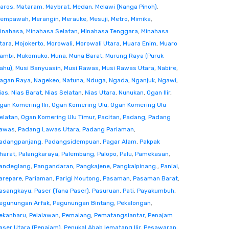
aros
,
Mataram
,
Maybrat
,
Medan
,
Melawi (Nanga Pinoh)
,
empawah
,
Merangin
,
Merauke
,
Mesuji
,
Metro
,
Mimika
,
inahasa
,
Minahasa Selatan
,
Minahasa Tenggara
,
Minahasa
tara
,
Mojokerto
,
Morowali
,
Morowali Utara
,
Muara Enim
,
Muaro
ambi
,
Mukomuko
,
Muna
,
Muna Barat
,
Murung Raya (Puruk
ahu)
,
Musi Banyuasin
,
Musi Rawas
,
Musi Rawas Utara
,
Nabire
,
agan Raya
,
Nagekeo
,
Natuna
,
Nduga
,
Ngada
,
Nganjuk
,
Ngawi
,
ias
,
Nias Barat
,
Nias Selatan
,
Nias Utara
,
Nunukan
,
Ogan Ilir
,
gan Komering Ilir
,
Ogan Komering Ulu
,
Ogan Komering Ulu
elatan
,
Ogan Komering Ulu Timur
,
Pacitan
,
Padang
,
Padang
awas
,
Padang Lawas Utara
,
Padang Pariaman
,
adangpanjang
,
Padangsidempuan
,
Pagar Alam
,
Pakpak
harat
,
Palangkaraya
,
Palembang
,
Palopo
,
Palu
,
Pamekasan
,
andeglang
,
Pangandaran
,
Pangkajene
,
Pangkalpinang.
,
Paniai
,
arepare
,
Pariaman
,
Parigi Moutong
,
Pasaman
,
Pasaman Barat
,
asangkayu
,
Paser (Tana Paser)
,
Pasuruan
,
Pati
,
Payakumbuh
,
egunungan Arfak
,
Pegunungan Bintang
,
Pekalongan
,
ekanbaru
,
Pelalawan
,
Pemalang
,
Pematangsiantar
,
Penajam
aser Utara (Penajam)
,
Penukal Abab lematang Ilir
,
Pesawaran
,