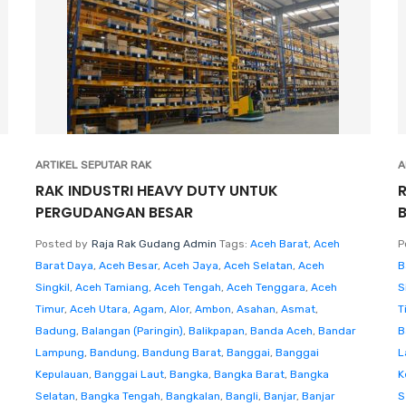
ARTIKEL SEPUTAR RAK
A
RAK INDUSTRI HEAVY DUTY UNTUK
PERGUDANGAN BESAR
Posted by
Raja Rak Gudang Admin
Tags:
Aceh Barat
,
Aceh
P
Barat Daya
,
Aceh Besar
,
Aceh Jaya
,
Aceh Selatan
,
Aceh
B
Singkil
,
Aceh Tamiang
,
Aceh Tengah
,
Aceh Tenggara
,
Aceh
S
Timur
,
Aceh Utara
,
Agam
,
Alor
,
Ambon
,
Asahan
,
Asmat
,
T
Badung
,
Balangan (Paringin)
,
Balikpapan
,
Banda Aceh
,
Bandar
B
Lampung
,
Bandung
,
Bandung Barat
,
Banggai
,
Banggai
L
Kepulauan
,
Banggai Laut
,
Bangka
,
Bangka Barat
,
Bangka
K
Selatan
,
Bangka Tengah
,
Bangkalan
,
Bangli
,
Banjar
,
Banjar
S