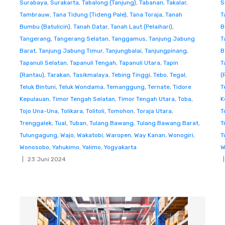
Surabaya
,
Surakarta
,
Tabalong (Tanjung)
,
Tabanan
,
Takalar
,
S
Tambrauw
,
Tana Tidung (Tideng Pale)
,
Tana Toraja
,
Tanah
T
Bumbu (Batulicin)
,
Tanah Datar
,
Tanah Laut (Pelaihari)
,
B
Tangerang
,
Tangerang Selatan
,
Tanggamus
,
Tanjung Jabung
T
Barat
,
Tanjung Jabung Timur
,
Tanjungbalai
,
Tanjungpinang
,
B
Tapanuli Selatan
,
Tapanuli Tengah
,
Tapanuli Utara
,
Tapin
T
(Rantau)
,
Tarakan
,
Tasikmalaya
,
Tebing Tinggi
,
Tebo
,
Tegal
,
(
Teluk Bintuni
,
Teluk Wondama
,
Temanggung
,
Ternate
,
Tidore
T
Kepulauan
,
Timor Tengah Selatan
,
Timor Tengah Utara
,
Toba
,
K
Tojo Una-Una
,
Tolikara
,
Tolitoli
,
Tomohon
,
Toraja Utara
,
T
Trenggalek
,
Tual
,
Tuban
,
Tulang Bawang
,
Tulang Bawang Barat
,
T
Tulungagung
,
Wajo
,
Wakatobi
,
Waropen
,
Way Kanan
,
Wonogiri
,
T
Wonosobo
,
Yahukimo
,
Yalimo
,
Yogyakarta
W
23 Juni 2024