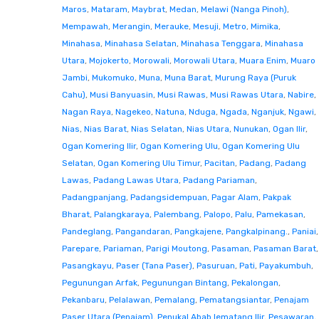
Maros
,
Mataram
,
Maybrat
,
Medan
,
Melawi (Nanga Pinoh)
,
Mempawah
,
Merangin
,
Merauke
,
Mesuji
,
Metro
,
Mimika
,
Minahasa
,
Minahasa Selatan
,
Minahasa Tenggara
,
Minahasa
Utara
,
Mojokerto
,
Morowali
,
Morowali Utara
,
Muara Enim
,
Muaro
Jambi
,
Mukomuko
,
Muna
,
Muna Barat
,
Murung Raya (Puruk
Cahu)
,
Musi Banyuasin
,
Musi Rawas
,
Musi Rawas Utara
,
Nabire
,
Nagan Raya
,
Nagekeo
,
Natuna
,
Nduga
,
Ngada
,
Nganjuk
,
Ngawi
,
Nias
,
Nias Barat
,
Nias Selatan
,
Nias Utara
,
Nunukan
,
Ogan Ilir
,
Ogan Komering Ilir
,
Ogan Komering Ulu
,
Ogan Komering Ulu
Selatan
,
Ogan Komering Ulu Timur
,
Pacitan
,
Padang
,
Padang
Lawas
,
Padang Lawas Utara
,
Padang Pariaman
,
Padangpanjang
,
Padangsidempuan
,
Pagar Alam
,
Pakpak
Bharat
,
Palangkaraya
,
Palembang
,
Palopo
,
Palu
,
Pamekasan
,
Pandeglang
,
Pangandaran
,
Pangkajene
,
Pangkalpinang.
,
Paniai
,
Parepare
,
Pariaman
,
Parigi Moutong
,
Pasaman
,
Pasaman Barat
,
Pasangkayu
,
Paser (Tana Paser)
,
Pasuruan
,
Pati
,
Payakumbuh
,
Pegunungan Arfak
,
Pegunungan Bintang
,
Pekalongan
,
Pekanbaru
,
Pelalawan
,
Pemalang
,
Pematangsiantar
,
Penajam
Paser Utara (Penajam)
,
Penukal Abab lematang Ilir
,
Pesawaran
,