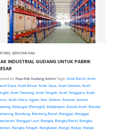
RTIKEL SEPUTAR RAK
RAK INDUSTRIAL GUDANG UNTUK PABRIK
BESAR
osted by
Raja Rak Gudang Admin
Tags:
Aceh Barat
,
Aceh
arat Daya
,
Aceh Besar
,
Aceh Jaya
,
Aceh Selatan
,
Aceh
ingkil
,
Aceh Tamiang
,
Aceh Tengah
,
Aceh Tenggara
,
Aceh
imur
,
Aceh Utara
,
Agam
,
Alor
,
Ambon
,
Asahan
,
Asmat
,
adung
,
Balangan (Paringin)
,
Balikpapan
,
Banda Aceh
,
Bandar
ampung
,
Bandung
,
Bandung Barat
,
Banggai
,
Banggai
epulauan
,
Banggai Laut
,
Bangka
,
Bangka Barat
,
Bangka
elatan
,
Bangka Tengah
,
Bangkalan
,
Bangli
,
Banjar
,
Banjar