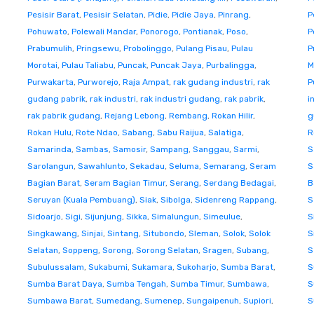
Pesisir Barat
,
Pesisir Selatan
,
Pidie
,
Pidie Jaya
,
Pinrang
,
P
Pohuwato
,
Polewali Mandar
,
Ponorogo
,
Pontianak
,
Poso
,
P
Prabumulih
,
Pringsewu
,
Probolinggo
,
Pulang Pisau
,
Pulau
P
Morotai
,
Pulau Taliabu
,
Puncak
,
Puncak Jaya
,
Purbalingga
,
M
Purwakarta
,
Purworejo
,
Raja Ampat
,
rak gudang industri
,
rak
P
gudang pabrik
,
rak industri
,
rak industri gudang
,
rak pabrik
,
i
rak pabrik gudang
,
Rejang Lebong
,
Rembang
,
Rokan Hilir
,
g
Rokan Hulu
,
Rote Ndao
,
Sabang
,
Sabu Raijua
,
Salatiga
,
R
Samarinda
,
Sambas
,
Samosir
,
Sampang
,
Sanggau
,
Sarmi
,
S
Sarolangun
,
Sawahlunto
,
Sekadau
,
Seluma
,
Semarang
,
Seram
S
Bagian Barat
,
Seram Bagian Timur
,
Serang
,
Serdang Bedagai
,
B
Seruyan (Kuala Pembuang)
,
Siak
,
Sibolga
,
Sidenreng Rappang
,
S
Sidoarjo
,
Sigi
,
Sijunjung
,
Sikka
,
Simalungun
,
Simeulue
,
S
Singkawang
,
Sinjai
,
Sintang
,
Situbondo
,
Sleman
,
Solok
,
Solok
S
Selatan
,
Soppeng
,
Sorong
,
Sorong Selatan
,
Sragen
,
Subang
,
S
Subulussalam
,
Sukabumi
,
Sukamara
,
Sukoharjo
,
Sumba Barat
,
S
Sumba Barat Daya
,
Sumba Tengah
,
Sumba Timur
,
Sumbawa
,
S
Sumbawa Barat
,
Sumedang
,
Sumenep
,
Sungaipenuh
,
Supiori
,
S