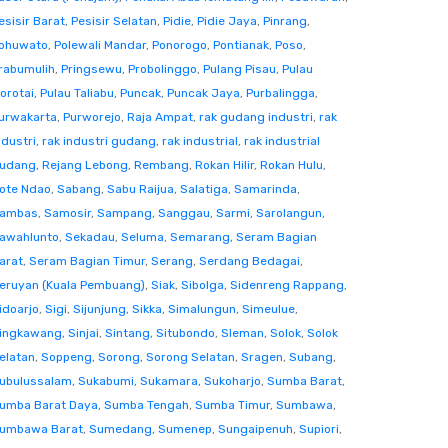
esisir Barat
,
Pesisir Selatan
,
Pidie
,
Pidie Jaya
,
Pinrang
,
ohuwato
,
Polewali Mandar
,
Ponorogo
,
Pontianak
,
Poso
,
rabumulih
,
Pringsewu
,
Probolinggo
,
Pulang Pisau
,
Pulau
orotai
,
Pulau Taliabu
,
Puncak
,
Puncak Jaya
,
Purbalingga
,
urwakarta
,
Purworejo
,
Raja Ampat
,
rak gudang industri
,
rak
ndustri
,
rak industri gudang
,
rak industrial
,
rak industrial
udang
,
Rejang Lebong
,
Rembang
,
Rokan Hilir
,
Rokan Hulu
,
ote Ndao
,
Sabang
,
Sabu Raijua
,
Salatiga
,
Samarinda
,
ambas
,
Samosir
,
Sampang
,
Sanggau
,
Sarmi
,
Sarolangun
,
awahlunto
,
Sekadau
,
Seluma
,
Semarang
,
Seram Bagian
arat
,
Seram Bagian Timur
,
Serang
,
Serdang Bedagai
,
eruyan (Kuala Pembuang)
,
Siak
,
Sibolga
,
Sidenreng Rappang
,
idoarjo
,
Sigi
,
Sijunjung
,
Sikka
,
Simalungun
,
Simeulue
,
ingkawang
,
Sinjai
,
Sintang
,
Situbondo
,
Sleman
,
Solok
,
Solok
elatan
,
Soppeng
,
Sorong
,
Sorong Selatan
,
Sragen
,
Subang
,
ubulussalam
,
Sukabumi
,
Sukamara
,
Sukoharjo
,
Sumba Barat
,
umba Barat Daya
,
Sumba Tengah
,
Sumba Timur
,
Sumbawa
,
umbawa Barat
,
Sumedang
,
Sumenep
,
Sungaipenuh
,
Supiori
,