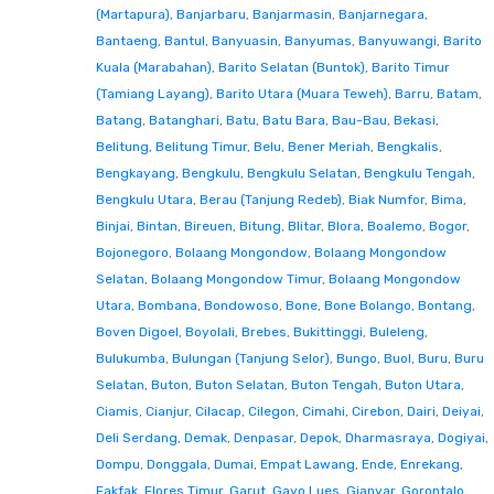
(Martapura)
,
Banjarbaru
,
Banjarmasin
,
Banjarnegara
,
Bantaeng
,
Bantul
,
Banyuasin
,
Banyumas
,
Banyuwangi
,
Barito
Kuala (Marabahan)
,
Barito Selatan (Buntok)
,
Barito Timur
(Tamiang Layang)
,
Barito Utara (Muara Teweh)
,
Barru
,
Batam
,
Batang
,
Batanghari
,
Batu
,
Batu Bara
,
Bau-Bau
,
Bekasi
,
Belitung
,
Belitung Timur
,
Belu
,
Bener Meriah
,
Bengkalis
,
Bengkayang
,
Bengkulu
,
Bengkulu Selatan
,
Bengkulu Tengah
,
Bengkulu Utara
,
Berau (Tanjung Redeb)
,
Biak Numfor
,
Bima
,
Binjai
,
Bintan
,
Bireuen
,
Bitung
,
Blitar
,
Blora
,
Boalemo
,
Bogor
,
Bojonegoro
,
Bolaang Mongondow
,
Bolaang Mongondow
Selatan
,
Bolaang Mongondow Timur
,
Bolaang Mongondow
Utara
,
Bombana
,
Bondowoso
,
Bone
,
Bone Bolango
,
Bontang
,
Boven Digoel
,
Boyolali
,
Brebes
,
Bukittinggi
,
Buleleng
,
Bulukumba
,
Bulungan (Tanjung Selor)
,
Bungo
,
Buol
,
Buru
,
Buru
Selatan
,
Buton
,
Buton Selatan
,
Buton Tengah
,
Buton Utara
,
Ciamis
,
Cianjur
,
Cilacap
,
Cilegon
,
Cimahi
,
Cirebon
,
Dairi
,
Deiyai
,
Deli Serdang
,
Demak
,
Denpasar
,
Depok
,
Dharmasraya
,
Dogiyai
,
Dompu
,
Donggala
,
Dumai
,
Empat Lawang
,
Ende
,
Enrekang
,
Fakfak
,
Flores Timur
,
Garut
,
Gayo Lues
,
Gianyar
,
Gorontalo
,