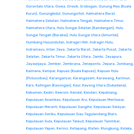
Gorontalo Utara
,
Gowa
,
Gresik
,
Grobogan
,
Gunung Mas (Kuala
Kurun)
,
Gunungkidul
,
Gunungsitoli
,
Halmahera Barat
,
Halmahera Selatan
,
Halmahera Tengah
,
Halmahera Timur
,
Halmahera Utara
,
Hulu Sungai Selatan (Kandangan)
,
Hulu
Sungai Tengah (Barabai)
,
Hulu Sungai Utara (Amuntai)
,
Humbang Hasundutan
,
Indragiri Hilir
,
Indragiri Hulu
,
Indramayu
,
Intan Jaya
,
Jakarta Barat
,
Jakarta Pusat
,
Jakarta
Selatan
,
Jakarta Timur
,
Jakarta Utara
,
Jambi
,
Jayapura
,
Jayawijaya
,
Jember
,
Jembrana
,
Jeneponto
,
Jepara
,
Jombang
,
Kaimana
,
Kampar
,
Kapuas (Kuala Kapuas)
,
Kapuas Hulu
(Putussibau)
,
Karanganyar
,
Karangasem
,
Karawang
,
Karimun
,
Karo
,
Katingan (Kasongan)
,
Kaur
,
Kayong Utara (Sukadana)
,
Kebumen
,
Kediri
,
Keerom
,
Kendal
,
Kendari
,
Kepahiang
,
Kepulauan Anambas
,
Kepulauan Aru
,
Kepulauan Mentawai
,
Kepulauan Meranti
,
Kepulauan Sangihe
,
Kepulauan Selayar
,
Kepulauan Seribu
,
Kepulauan Siau Tagulandang Biaro
,
Kepulauan Sula
,
Kepulauan Talaud
,
Kepulauan Tanimbar
,
Kepulauan Yapen
,
Kerinci
,
Ketapang
,
Klaten
,
Klungkung
,
Kolaka
,