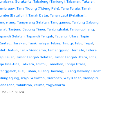
urabaya
,
Surakarta
,
Tabalong (Tanjung)
,
Tabanan
,
Takalar
,
ambrauw
,
Tana Tidung (Tideng Pale)
,
Tana Toraja
,
Tanah
umbu (Batulicin)
,
Tanah Datar
,
Tanah Laut (Pelaihari)
,
angerang
,
Tangerang Selatan
,
Tanggamus
,
Tanjung Jabung
arat
,
Tanjung Jabung Timur
,
Tanjungbalai
,
Tanjungpinang
,
apanuli Selatan
,
Tapanuli Tengah
,
Tapanuli Utara
,
Tapin
Rantau)
,
Tarakan
,
Tasikmalaya
,
Tebing Tinggi
,
Tebo
,
Tegal
,
eluk Bintuni
,
Teluk Wondama
,
Temanggung
,
Ternate
,
Tidore
epulauan
,
Timor Tengah Selatan
,
Timor Tengah Utara
,
Toba
,
ojo Una-Una
,
Tolikara
,
Tolitoli
,
Tomohon
,
Toraja Utara
,
renggalek
,
Tual
,
Tuban
,
Tulang Bawang
,
Tulang Bawang Barat
,
ulungagung
,
Wajo
,
Wakatobi
,
Waropen
,
Way Kanan
,
Wonogiri
,
onosobo
,
Yahukimo
,
Yalimo
,
Yogyakarta
23 Juni 2024