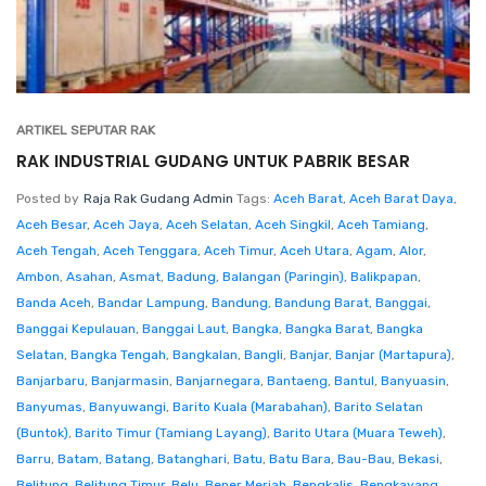
ARTIKEL SEPUTAR RAK
RAK INDUSTRIAL GUDANG UNTUK PABRIK BESAR
Posted by
Raja Rak Gudang Admin
Tags:
Aceh Barat
,
Aceh Barat Daya
,
Aceh Besar
,
Aceh Jaya
,
Aceh Selatan
,
Aceh Singkil
,
Aceh Tamiang
,
Aceh Tengah
,
Aceh Tenggara
,
Aceh Timur
,
Aceh Utara
,
Agam
,
Alor
,
Ambon
,
Asahan
,
Asmat
,
Badung
,
Balangan (Paringin)
,
Balikpapan
,
Banda Aceh
,
Bandar Lampung
,
Bandung
,
Bandung Barat
,
Banggai
,
Banggai Kepulauan
,
Banggai Laut
,
Bangka
,
Bangka Barat
,
Bangka
Selatan
,
Bangka Tengah
,
Bangkalan
,
Bangli
,
Banjar
,
Banjar (Martapura)
,
Banjarbaru
,
Banjarmasin
,
Banjarnegara
,
Bantaeng
,
Bantul
,
Banyuasin
,
Banyumas
,
Banyuwangi
,
Barito Kuala (Marabahan)
,
Barito Selatan
(Buntok)
,
Barito Timur (Tamiang Layang)
,
Barito Utara (Muara Teweh)
,
Barru
,
Batam
,
Batang
,
Batanghari
,
Batu
,
Batu Bara
,
Bau-Bau
,
Bekasi
,
Belitung
,
Belitung Timur
,
Belu
,
Bener Meriah
,
Bengkalis
,
Bengkayang
,