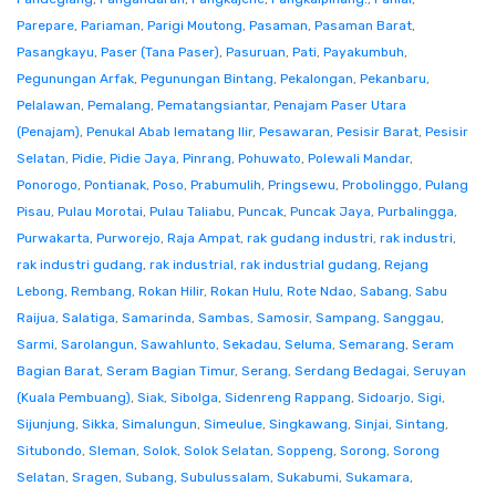
Parepare
,
Pariaman
,
Parigi Moutong
,
Pasaman
,
Pasaman Barat
,
Pasangkayu
,
Paser (Tana Paser)
,
Pasuruan
,
Pati
,
Payakumbuh
,
Pegunungan Arfak
,
Pegunungan Bintang
,
Pekalongan
,
Pekanbaru
,
Pelalawan
,
Pemalang
,
Pematangsiantar
,
Penajam Paser Utara
(Penajam)
,
Penukal Abab lematang Ilir
,
Pesawaran
,
Pesisir Barat
,
Pesisir
Selatan
,
Pidie
,
Pidie Jaya
,
Pinrang
,
Pohuwato
,
Polewali Mandar
,
Ponorogo
,
Pontianak
,
Poso
,
Prabumulih
,
Pringsewu
,
Probolinggo
,
Pulang
Pisau
,
Pulau Morotai
,
Pulau Taliabu
,
Puncak
,
Puncak Jaya
,
Purbalingga
,
Purwakarta
,
Purworejo
,
Raja Ampat
,
rak gudang industri
,
rak industri
,
rak industri gudang
,
rak industrial
,
rak industrial gudang
,
Rejang
Lebong
,
Rembang
,
Rokan Hilir
,
Rokan Hulu
,
Rote Ndao
,
Sabang
,
Sabu
Raijua
,
Salatiga
,
Samarinda
,
Sambas
,
Samosir
,
Sampang
,
Sanggau
,
Sarmi
,
Sarolangun
,
Sawahlunto
,
Sekadau
,
Seluma
,
Semarang
,
Seram
Bagian Barat
,
Seram Bagian Timur
,
Serang
,
Serdang Bedagai
,
Seruyan
(Kuala Pembuang)
,
Siak
,
Sibolga
,
Sidenreng Rappang
,
Sidoarjo
,
Sigi
,
Sijunjung
,
Sikka
,
Simalungun
,
Simeulue
,
Singkawang
,
Sinjai
,
Sintang
,
Situbondo
,
Sleman
,
Solok
,
Solok Selatan
,
Soppeng
,
Sorong
,
Sorong
Selatan
,
Sragen
,
Subang
,
Subulussalam
,
Sukabumi
,
Sukamara
,