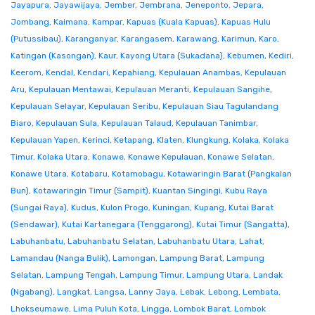
Jayapura
,
Jayawijaya
,
Jember
,
Jembrana
,
Jeneponto
,
Jepara
,
Jombang
,
Kaimana
,
Kampar
,
Kapuas (Kuala Kapuas)
,
Kapuas Hulu
(Putussibau)
,
Karanganyar
,
Karangasem
,
Karawang
,
Karimun
,
Karo
,
Katingan (Kasongan)
,
Kaur
,
Kayong Utara (Sukadana)
,
Kebumen
,
Kediri
,
Keerom
,
Kendal
,
Kendari
,
Kepahiang
,
Kepulauan Anambas
,
Kepulauan
Aru
,
Kepulauan Mentawai
,
Kepulauan Meranti
,
Kepulauan Sangihe
,
Kepulauan Selayar
,
Kepulauan Seribu
,
Kepulauan Siau Tagulandang
Biaro
,
Kepulauan Sula
,
Kepulauan Talaud
,
Kepulauan Tanimbar
,
Kepulauan Yapen
,
Kerinci
,
Ketapang
,
Klaten
,
Klungkung
,
Kolaka
,
Kolaka
Timur
,
Kolaka Utara
,
Konawe
,
Konawe Kepulauan
,
Konawe Selatan
,
Konawe Utara
,
Kotabaru
,
Kotamobagu
,
Kotawaringin Barat (Pangkalan
Bun)
,
Kotawaringin Timur (Sampit)
,
Kuantan Singingi
,
Kubu Raya
(Sungai Raya)
,
Kudus
,
Kulon Progo
,
Kuningan
,
Kupang
,
Kutai Barat
(Sendawar)
,
Kutai Kartanegara (Tenggarong)
,
Kutai Timur (Sangatta)
,
Labuhanbatu
,
Labuhanbatu Selatan
,
Labuhanbatu Utara
,
Lahat
,
Lamandau (Nanga Bulik)
,
Lamongan
,
Lampung Barat
,
Lampung
Selatan
,
Lampung Tengah
,
Lampung Timur
,
Lampung Utara
,
Landak
(Ngabang)
,
Langkat
,
Langsa
,
Lanny Jaya
,
Lebak
,
Lebong
,
Lembata
,
Lhokseumawe
,
Lima Puluh Kota
,
Lingga
,
Lombok Barat
,
Lombok