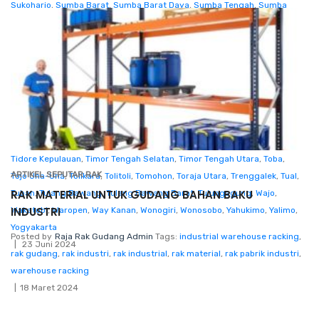
Sukoharjo
,
Sumba Barat
,
Sumba Barat Daya
,
Sumba Tengah
,
Sumba
Timur
,
Sumbawa
,
Sumbawa Barat
,
Sumedang
,
Sumenep
,
Sungaipenuh
,
Supiori
,
Surabaya
,
Surakarta
,
Tabalong (Tanjung)
,
Tabanan
,
Takalar
,
Tambrauw
,
Tana Tidung (Tideng Pale)
,
Tana Toraja
,
Tanah Bumbu
(Batulicin)
,
Tanah Datar
,
Tanah Laut (Pelaihari)
,
Tangerang
,
Tangerang
Selatan
,
Tanggamus
,
Tanjung Jabung Barat
,
Tanjung Jabung Timur
,
Tanjungbalai
,
Tanjungpinang
,
Tapanuli Selatan
,
Tapanuli Tengah
,
Tapanuli Utara
,
Tapin (Rantau)
,
Tarakan
,
Tasikmalaya
,
Tebing Tinggi
,
Tebo
,
Tegal
,
Teluk Bintuni
,
Teluk Wondama
,
Temanggung
,
Ternate
,
Tidore Kepulauan
,
Timor Tengah Selatan
,
Timor Tengah Utara
,
Toba
,
ARTIKEL SEPUTAR RAK
Tojo Una-Una
,
Tolikara
,
Tolitoli
,
Tomohon
,
Toraja Utara
,
Trenggalek
,
Tual
,
RAK MATERIAL UNTUK GUDANG BAHAN BAKU
Tuban
,
Tulang Bawang
,
Tulang Bawang Barat
,
Tulungagung
,
Wajo
,
INDUSTRI
Wakatobi
,
Waropen
,
Way Kanan
,
Wonogiri
,
Wonosobo
,
Yahukimo
,
Yalimo
,
Yogyakarta
Posted by
Raja Rak Gudang Admin
Tags:
industrial warehouse racking
,
23 Juni 2024
rak gudang
,
rak industri
,
rak industrial
,
rak material
,
rak pabrik industri
,
warehouse racking
18 Maret 2024