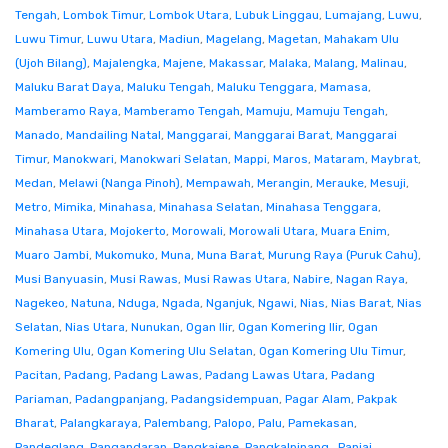
Tengah
,
Lombok Timur
,
Lombok Utara
,
Lubuk Linggau
,
Lumajang
,
Luwu
,
Luwu Timur
,
Luwu Utara
,
Madiun
,
Magelang
,
Magetan
,
Mahakam Ulu
(Ujoh Bilang)
,
Majalengka
,
Majene
,
Makassar
,
Malaka
,
Malang
,
Malinau
,
Maluku Barat Daya
,
Maluku Tengah
,
Maluku Tenggara
,
Mamasa
,
Mamberamo Raya
,
Mamberamo Tengah
,
Mamuju
,
Mamuju Tengah
,
Manado
,
Mandailing Natal
,
Manggarai
,
Manggarai Barat
,
Manggarai
Timur
,
Manokwari
,
Manokwari Selatan
,
Mappi
,
Maros
,
Mataram
,
Maybrat
,
Medan
,
Melawi (Nanga Pinoh)
,
Mempawah
,
Merangin
,
Merauke
,
Mesuji
,
Metro
,
Mimika
,
Minahasa
,
Minahasa Selatan
,
Minahasa Tenggara
,
Minahasa Utara
,
Mojokerto
,
Morowali
,
Morowali Utara
,
Muara Enim
,
Muaro Jambi
,
Mukomuko
,
Muna
,
Muna Barat
,
Murung Raya (Puruk Cahu)
,
Musi Banyuasin
,
Musi Rawas
,
Musi Rawas Utara
,
Nabire
,
Nagan Raya
,
Nagekeo
,
Natuna
,
Nduga
,
Ngada
,
Nganjuk
,
Ngawi
,
Nias
,
Nias Barat
,
Nias
Selatan
,
Nias Utara
,
Nunukan
,
Ogan Ilir
,
Ogan Komering Ilir
,
Ogan
Komering Ulu
,
Ogan Komering Ulu Selatan
,
Ogan Komering Ulu Timur
,
Pacitan
,
Padang
,
Padang Lawas
,
Padang Lawas Utara
,
Padang
Pariaman
,
Padangpanjang
,
Padangsidempuan
,
Pagar Alam
,
Pakpak
Bharat
,
Palangkaraya
,
Palembang
,
Palopo
,
Palu
,
Pamekasan
,
Pandeglang
,
Pangandaran
,
Pangkajene
,
Pangkalpinang.
,
Paniai
,