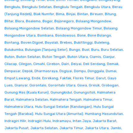
Bengkulu
,
Bengkulu Selatan
,
Bengkulu Tengah
,
Bengkulu Utara
,
Berau
(Tanjung Redeb)
,
Biak Numfor
,
Bima
,
Binjai
,
Bintan
,
Bireuen
,
Bitung
,
Blitar
,
Blora
,
Boalemo
,
Bogor
,
Bojonegoro
,
Bolaang Mongondow
,
Bolaang Mongondow Selatan
,
Bolaang Mongondow Timur
,
Bolaang
Mongondow Utara
,
Bombana
,
Bondowoso
,
Bone
,
Bone Bolango
,
Bontang
,
Boven Digoel
,
Boyolali
,
Brebes
,
Bukittinggi
,
Buleleng
,
Bulukumba
,
Bulungan (Tanjung Selor)
,
Bungo
,
Buol
,
Buru
,
Buru Selatan
,
Buton
,
Buton Selatan
,
Buton Tengah
,
Buton Utara
,
Ciamis
,
Cianjur
,
Cilacap
,
Cilegon
,
Cimahi
,
Cirebon
,
Dairi
,
Deiyai
,
Deli Serdang
,
Demak
,
Denpasar
,
Depok
,
Dharmasraya
,
Dogiyai
,
Dompu
,
Donggala
,
Dumai
,
Empat Lawang
,
Ende
,
Enrekang
,
Fakfak
,
Flores Timur
,
Garut
,
Gayo
Lues
,
Gianyar
,
Gorontalo
,
Gorontalo Utara
,
Gowa
,
Gresik
,
Grobogan
,
Gunung Mas (Kuala Kurun)
,
Gunungkidul
,
Gunungsitoli
,
Halmahera
Barat
,
Halmahera Selatan
,
Halmahera Tengah
,
Halmahera Timur
,
Halmahera Utara
,
Hulu Sungai Selatan (Kandangan)
,
Hulu Sungai
Tengah (Barabai)
,
Hulu Sungai Utara (Amuntai)
,
Humbang Hasundutan
,
Indragiri Hilir
,
Indragiri Hulu
,
Indramayu
,
Intan Jaya
,
Jakarta Barat
,
Jakarta Pusat
,
Jakarta Selatan
,
Jakarta Timur
,
Jakarta Utara
,
Jambi
,