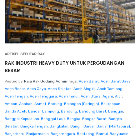
ARTIKEL SEPUTAR RAK
RAK INDUSTRI HEAVY DUTY UNTUK PERGUDANGAN
BESAR
Posted by
Raja Rak Gudang Admin
Tags:
Aceh Barat
,
Aceh Barat Daya
,
Aceh Besar
,
Aceh Jaya
,
Aceh Selatan
,
Aceh Singkil
,
Aceh Tamiang
,
Aceh Tengah
,
Aceh Tenggara
,
Aceh Timur
,
Aceh Utara
,
Agam
,
Alor
,
Ambon
,
Asahan
,
Asmat
,
Badung
,
Balangan (Paringin)
,
Balikpapan
,
Banda Aceh
,
Bandar Lampung
,
Bandung
,
Bandung Barat
,
Banggai
,
Banggai Kepulauan
,
Banggai Laut
,
Bangka
,
Bangka Barat
,
Bangka
Selatan
,
Bangka Tengah
,
Bangkalan
,
Bangli
,
Banjar
,
Banjar (Martapura)
,
Banjarbaru
,
Banjarmasin
,
Banjarnegara
,
Bantaeng
,
Bantul
,
Banyuasin
,