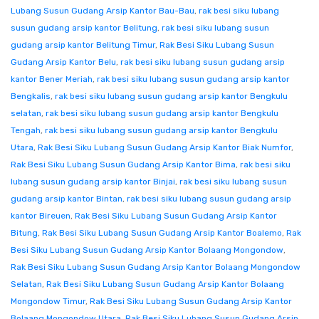
Lubang Susun Gudang Arsip Kantor Bau-Bau
,
rak besi siku lubang
susun gudang arsip kantor Belitung
,
rak besi siku lubang susun
gudang arsip kantor Belitung Timur
,
Rak Besi Siku Lubang Susun
Gudang Arsip Kantor Belu
,
rak besi siku lubang susun gudang arsip
kantor Bener Meriah
,
rak besi siku lubang susun gudang arsip kantor
Bengkalis
,
rak besi siku lubang susun gudang arsip kantor Bengkulu
selatan
,
rak besi siku lubang susun gudang arsip kantor Bengkulu
Tengah
,
rak besi siku lubang susun gudang arsip kantor Bengkulu
Utara
,
Rak Besi Siku Lubang Susun Gudang Arsip Kantor Biak Numfor
,
Rak Besi Siku Lubang Susun Gudang Arsip Kantor Bima
,
rak besi siku
lubang susun gudang arsip kantor Binjai
,
rak besi siku lubang susun
gudang arsip kantor Bintan
,
rak besi siku lubang susun gudang arsip
kantor Bireuen
,
Rak Besi Siku Lubang Susun Gudang Arsip Kantor
Bitung
,
Rak Besi Siku Lubang Susun Gudang Arsip Kantor Boalemo
,
Rak
Besi Siku Lubang Susun Gudang Arsip Kantor Bolaang Mongondow
,
Rak Besi Siku Lubang Susun Gudang Arsip Kantor Bolaang Mongondow
Selatan
,
Rak Besi Siku Lubang Susun Gudang Arsip Kantor Bolaang
Mongondow Timur
,
Rak Besi Siku Lubang Susun Gudang Arsip Kantor
Bolaang Mongondow Utara
,
Rak Besi Siku Lubang Susun Gudang Arsip