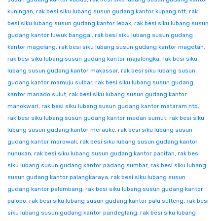
kuningan
,
rak besi siku lubang susun gudang kantor kupang ntt
,
rak
besi siku lubang susun gudang kantor lebak
,
rak besi siku lubang susun
gudang kantor luwuk banggai
,
rak besi siku lubang susun gudang
kantor magelang
,
rak besi siku lubang susun gudang kantor magetan
,
rak besi siku lubang susun gudang kantor majalengka
,
rak besi siku
lubang susun gudang kantor makassar
,
rak besi siku lubang susun
gudang kantor mamuju sulbar
,
rak besi siku lubang susun gudang
kantor manado sulut
,
rak besi siku lubang susun gudang kantor
manokwari
,
rak besi siku lubang susun gudang kantor mataram ntb
,
rak besi siku lubang susun gudang kantor medan sumut
,
rak besi siku
lubang susun gudang kantor merauke
,
rak besi siku lubang susun
gudang kantor morowali
,
rak besi siku lubang susun gudang kantor
nunukan
,
rak besi siku lubang susun gudang kantor pacitan
,
rak besi
siku lubang susun gudang kantor padang sumbar
,
rak besi siku lubang
susun gudang kantor palangkaraya
,
rak besi siku lubang susun
gudang kantor palembang
,
rak besi siku lubang susun gudang kantor
palopo
,
rak besi siku lubang susun gudang kantor palu sulteng
,
rak besi
siku lubang susun gudang kantor pandeglang
,
rak besi siku lubang