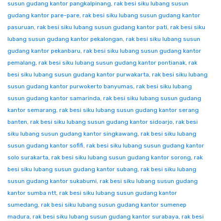
susun gudang kantor pangkalpinang
,
rak besi siku lubang susun
gudang kantor pare-pare
,
rak besi siku lubang susun gudang kantor
pasuruan
,
rak besi siku lubang susun gudang kantor pati
,
rak besi siku
lubang susun gudang kantor pekalongan
,
rak besi siku lubang susun
gudang kantor pekanbaru
,
rak besi siku lubang susun gudang kantor
pemalang
,
rak besi siku lubang susun gudang kantor pontianak
,
rak
besi siku lubang susun gudang kantor purwakarta
,
rak besi siku lubang
susun gudang kantor purwokerto banyumas
,
rak besi siku lubang
susun gudang kantor samarinda
,
rak besi siku lubang susun gudang
kantor semarang
,
rak besi siku lubang susun gudang kantor serang
banten
,
rak besi siku lubang susun gudang kantor sidoarjo
,
rak besi
siku lubang susun gudang kantor singkawang
,
rak besi siku lubang
susun gudang kantor sofifi
,
rak besi siku lubang susun gudang kantor
solo surakarta
,
rak besi siku lubang susun gudang kantor sorong
,
rak
besi siku lubang susun gudang kantor subang
,
rak besi siku lubang
susun gudang kantor sukabumi
,
rak besi siku lubang susun gudang
kantor sumba ntt
,
rak besi siku lubang susun gudang kantor
sumedang
,
rak besi siku lubang susun gudang kantor sumenep
madura
,
rak besi siku lubang susun gudang kantor surabaya
,
rak besi