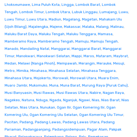
Lhokseumawe
,
Lima Puluh Kota
,
Lingga
,
Lombok Barat
,
Lombok
Tengah
,
Lombok Timur
,
Lombok Utara
,
Lubuk Linggau
,
Lumajang
,
Luwu
,
Luwu Timur
,
Luwu Utara
,
Madiun
,
Magelang
,
Magetan
,
Mahakam Ulu
(Ujoh Bilang)
,
Majalengka
,
Majene
,
Makassar
,
Malaka
,
Malang
,
Malinau
,
Maluku Barat Daya
,
Maluku Tengah
,
Maluku Tenggara
,
Mamasa
,
Mamberamo Raya
,
Mamberamo Tengah
,
Mamuju
,
Mamuju Tengah
,
Manado
,
Mandailing Natal
,
Manggarai
,
Manggarai Barat
,
Manggarai
Timur
,
Manokwari
,
Manokwari Selatan
,
Mappi
,
Maros
,
Mataram
,
Maybrat
,
Medan
,
Melawi (Nanga Pinoh)
,
Mempawah
,
Merangin
,
Merauke
,
Mesuji
,
Metro
,
Mimika
,
Minahasa
,
Minahasa Selatan
,
Minahasa Tenggara
,
Minahasa Utara
,
Mojokerto
,
Morowali
,
Morowali Utara
,
Muara Enim
,
Muaro Jambi
,
Mukomuko
,
Muna
,
Muna Barat
,
Murung Raya (Puruk Cahu)
,
Musi Banyuasin
,
Musi Rawas
,
Musi Rawas Utara
,
Nabire
,
Nagan Raya
,
Nagekeo
,
Natuna
,
Nduga
,
Ngada
,
Nganjuk
,
Ngawi
,
Nias
,
Nias Barat
,
Nias
Selatan
,
Nias Utara
,
Nunukan
,
Ogan Ilir
,
Ogan Komering Ilir
,
Ogan
Komering Ulu
,
Ogan Komering Ulu Selatan
,
Ogan Komering Ulu Timur
,
Pacitan
,
Padang
,
Padang Lawas
,
Padang Lawas Utara
,
Padang
Pariaman
,
Padangpanjang
,
Padangsidempuan
,
Pagar Alam
,
Pakpak
Bharat
,
Palangkaraya
,
Palembang
,
Palopo
,
Palu
,
Pamekasan
,