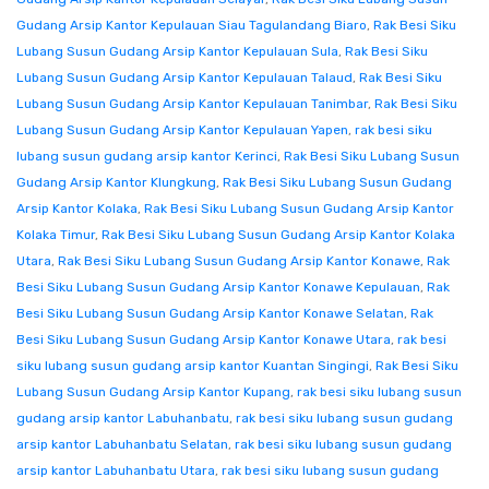
Gudang Arsip Kantor Kepulauan Siau Tagulandang Biaro
,
Rak Besi Siku
Lubang Susun Gudang Arsip Kantor Kepulauan Sula
,
Rak Besi Siku
Lubang Susun Gudang Arsip Kantor Kepulauan Talaud
,
Rak Besi Siku
Lubang Susun Gudang Arsip Kantor Kepulauan Tanimbar
,
Rak Besi Siku
Lubang Susun Gudang Arsip Kantor Kepulauan Yapen
,
rak besi siku
lubang susun gudang arsip kantor Kerinci
,
Rak Besi Siku Lubang Susun
Gudang Arsip Kantor Klungkung
,
Rak Besi Siku Lubang Susun Gudang
Arsip Kantor Kolaka
,
Rak Besi Siku Lubang Susun Gudang Arsip Kantor
Kolaka Timur
,
Rak Besi Siku Lubang Susun Gudang Arsip Kantor Kolaka
Utara
,
Rak Besi Siku Lubang Susun Gudang Arsip Kantor Konawe
,
Rak
Besi Siku Lubang Susun Gudang Arsip Kantor Konawe Kepulauan
,
Rak
Besi Siku Lubang Susun Gudang Arsip Kantor Konawe Selatan
,
Rak
Besi Siku Lubang Susun Gudang Arsip Kantor Konawe Utara
,
rak besi
siku lubang susun gudang arsip kantor Kuantan Singingi
,
Rak Besi Siku
Lubang Susun Gudang Arsip Kantor Kupang
,
rak besi siku lubang susun
gudang arsip kantor Labuhanbatu
,
rak besi siku lubang susun gudang
arsip kantor Labuhanbatu Selatan
,
rak besi siku lubang susun gudang
arsip kantor Labuhanbatu Utara
,
rak besi siku lubang susun gudang