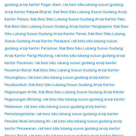
gudang arsip kantor Pagar Alam
,
rak besi siku lubang susun gudang
arsip kantor Pakpak Bharat
,
Rak Besi Siku Lubang Susun Gudang Arsip
Kantor Palopo
,
Rak Besi Siku Lubang Susun Gudang Arsip Kantor Palu
,
Rak Besi Siku Lubang Susun Gudang Arsip Kantor Pangkajene
,
Rak Besi
Siku Lubang Susun Gudang Arsip Kantor Paniai
,
Rak Besi Siku Lubang
Susun Gudang Arsip Kantor Parepare
,
rak besi siku lubang susun
gudang arsip kantor Pariaman
,
Rak Besi Siku Lubang Susun Gudang
Arsip Kantor Parigi Moutong
,
rak besi siku lubang susun gudang arsip
kantor Pasaman
,
rak besi siku lubang susun gudang arsip kantor
Pasaman Barat
,
Rak Besi Siku Lubang Susun Gudang Arsip Kantor
Pasangkayu
,
rak besi siku lubang susun gudang arsip kantor
Payakumbuh
,
Rak Besi Siku Lubang Susun Gudang Arsip Kantor
Pegunungan Arfak
,
Rak Besi Siku Lubang Susun Gudang Arsip Kantor
Pegunungan Bintang
,
rak besi siku lubang susun gudang arsip kantor
Pelalawan
,
rak besi siku lubang susun gudang arsip kantor
Pematangsiantar
,
rak besi siku lubang susun gudang arsip kantor
Penukal Abab lematang Ilir
,
rak besi siku lubang susun gudang arsip
kantor Pesawaran
,
rak besi siku lubang susun gudang arsip kantor
Pesisir Barat
,
rak besi siku lubang susun gudang arsip kantor Pesisir