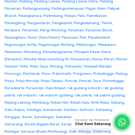
Pacitan
,
Padang
,
Padang Lawas
,
Padang Lawas Utara
,
Padang
Pariaman
,
Padangpanjang
,
Padangsidempuan
,
Pagar Alam
,
Pakpak
Bharat
,
Palangkaraya
,
Palembang
,
Palopo
,
Palu
,
Pamekasan
,
Pandeglang
,
Pangandaran
,
Pangkajene
,
Pangkalpinang.
,
Paniai
,
Parepare
,
Pariaman
,
Parigi Moutong
,
Pasaman
,
Pasaman Barat
,
Pasangkayu
,
Paser (Tana Paser)
,
Pasuruan
,
Pati
,
Payakumbuh
,
Pegunungan Arfak
,
Pegunungan Bintang
,
Pekalongan
,
Pekanbaru
,
Pelalawan
,
Pemalang
,
Pematangsiantar
,
Penajam Paser Utara
(Penajam)
,
Penukal Abab lematang Ilir
,
Pesawaran
,
Pesisir Barat
,
Pesisir
Selatan
,
Pidie
,
Pidie Jaya
,
Pinrang
,
Pohuwato
,
Polewali Mandar
,
Ponorogo
,
Pontianak
,
Poso
,
Prabumulih
,
Pringsewu
,
Probolinggo
,
Pulang
Pisau
,
Pulau Morotai
,
Pulau Taliabu
,
Puncak
,
Puncak Jaya
,
Purbalingga
,
Purwakarta
,
Purworejo
,
Raja Ampat
,
rak gudang industri
,
rak gudang
pabrik
,
rak industri
,
rak industri gudang
,
rak pabrik
,
rak pabrik gudang
,
Rejang Lebong
,
Rembang
,
Rokan Hilir
,
Rokan Hulu
,
Rote Ndao
,
Sabang
,
Sabu Raijua
,
Salatiga
,
Samarinda
,
Sambas
,
Samosir
,
Sampang
,
Sanggau
,
Sarmi
,
Sarolangun
,
Sawahlunto
,
Sekadau
,
Seluma
,
Konsultasi dan Pemesanan
Chat Kami Sekarang
Semarang
,
Seram Bagian Barat
,
Seram Bagian Timur
,
Serang
,
Serdang
Bedagai
,
Seruyan (Kuala Pembuang)
,
Siak
,
Sibolga
,
Sidenreng