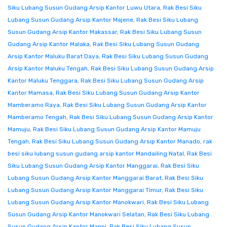
Siku Lubang Susun Gudang Arsip Kantor Luwu Utara
,
Rak Besi Siku
Lubang Susun Gudang Arsip Kantor Majene
,
Rak Besi Siku Lubang
Susun Gudang Arsip Kantor Makassar
,
Rak Besi Siku Lubang Susun
Gudang Arsip Kantor Malaka
,
Rak Besi Siku Lubang Susun Gudang
Arsip Kantor Maluku Barat Daya
,
Rak Besi Siku Lubang Susun Gudang
Arsip Kantor Maluku Tengah
,
Rak Besi Siku Lubang Susun Gudang Arsip
Kantor Maluku Tenggara
,
Rak Besi Siku Lubang Susun Gudang Arsip
Kantor Mamasa
,
Rak Besi Siku Lubang Susun Gudang Arsip Kantor
Mamberamo Raya
,
Rak Besi Siku Lubang Susun Gudang Arsip Kantor
Mamberamo Tengah
,
Rak Besi Siku Lubang Susun Gudang Arsip Kantor
Mamuju
,
Rak Besi Siku Lubang Susun Gudang Arsip Kantor Mamuju
Tengah
,
Rak Besi Siku Lubang Susun Gudang Arsip Kantor Manado
,
rak
besi siku lubang susun gudang arsip kantor Mandailing Natal
,
Rak Besi
Siku Lubang Susun Gudang Arsip Kantor Manggarai
,
Rak Besi Siku
Lubang Susun Gudang Arsip Kantor Manggarai Barat
,
Rak Besi Siku
Lubang Susun Gudang Arsip Kantor Manggarai Timur
,
Rak Besi Siku
Lubang Susun Gudang Arsip Kantor Manokwari
,
Rak Besi Siku Lubang
Susun Gudang Arsip Kantor Manokwari Selatan
,
Rak Besi Siku Lubang
Susun Gudang Arsip Kantor Mappi
,
Rak Besi Siku Lubang Susun