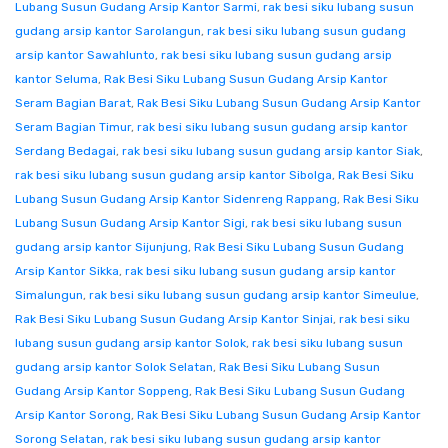
Lubang Susun Gudang Arsip Kantor Sarmi
,
rak besi siku lubang susun
gudang arsip kantor Sarolangun
,
rak besi siku lubang susun gudang
arsip kantor Sawahlunto
,
rak besi siku lubang susun gudang arsip
kantor Seluma
,
Rak Besi Siku Lubang Susun Gudang Arsip Kantor
Seram Bagian Barat
,
Rak Besi Siku Lubang Susun Gudang Arsip Kantor
Seram Bagian Timur
,
rak besi siku lubang susun gudang arsip kantor
Serdang Bedagai
,
rak besi siku lubang susun gudang arsip kantor Siak
,
rak besi siku lubang susun gudang arsip kantor Sibolga
,
Rak Besi Siku
Lubang Susun Gudang Arsip Kantor Sidenreng Rappang
,
Rak Besi Siku
Lubang Susun Gudang Arsip Kantor Sigi
,
rak besi siku lubang susun
gudang arsip kantor Sijunjung
,
Rak Besi Siku Lubang Susun Gudang
Arsip Kantor Sikka
,
rak besi siku lubang susun gudang arsip kantor
Simalungun
,
rak besi siku lubang susun gudang arsip kantor Simeulue
,
Rak Besi Siku Lubang Susun Gudang Arsip Kantor Sinjai
,
rak besi siku
lubang susun gudang arsip kantor Solok
,
rak besi siku lubang susun
gudang arsip kantor Solok Selatan
,
Rak Besi Siku Lubang Susun
Gudang Arsip Kantor Soppeng
,
Rak Besi Siku Lubang Susun Gudang
Arsip Kantor Sorong
,
Rak Besi Siku Lubang Susun Gudang Arsip Kantor
Sorong Selatan
,
rak besi siku lubang susun gudang arsip kantor