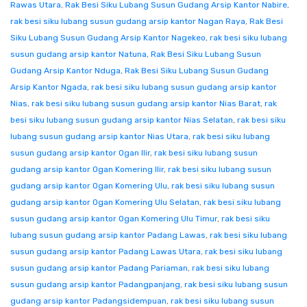
Rawas Utara
,
Rak Besi Siku Lubang Susun Gudang Arsip Kantor Nabire
,
rak besi siku lubang susun gudang arsip kantor Nagan Raya
,
Rak Besi
Siku Lubang Susun Gudang Arsip Kantor Nagekeo
,
rak besi siku lubang
susun gudang arsip kantor Natuna
,
Rak Besi Siku Lubang Susun
Gudang Arsip Kantor Nduga
,
Rak Besi Siku Lubang Susun Gudang
Arsip Kantor Ngada
,
rak besi siku lubang susun gudang arsip kantor
Nias
,
rak besi siku lubang susun gudang arsip kantor Nias Barat
,
rak
besi siku lubang susun gudang arsip kantor Nias Selatan
,
rak besi siku
lubang susun gudang arsip kantor Nias Utara
,
rak besi siku lubang
susun gudang arsip kantor Ogan Ilir
,
rak besi siku lubang susun
gudang arsip kantor Ogan Komering Ilir
,
rak besi siku lubang susun
gudang arsip kantor Ogan Komering Ulu
,
rak besi siku lubang susun
gudang arsip kantor Ogan Komering Ulu Selatan
,
rak besi siku lubang
susun gudang arsip kantor Ogan Komering Ulu Timur
,
rak besi siku
lubang susun gudang arsip kantor Padang Lawas
,
rak besi siku lubang
susun gudang arsip kantor Padang Lawas Utara
,
rak besi siku lubang
susun gudang arsip kantor Padang Pariaman
,
rak besi siku lubang
susun gudang arsip kantor Padangpanjang
,
rak besi siku lubang susun
gudang arsip kantor Padangsidempuan
,
rak besi siku lubang susun