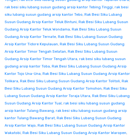
rak besi siku lubang susun gudang arsip kantor Tebing Tinggi
,
rak besi
siku lubang susun gudang arsip kantor Tebo
,
Rak Besi Siku Lubang
Susun Gudang Arsip Kantor Teluk Bintuni
,
Rak Besi Siku Lubang Susun
Gudang Arsip Kantor Teluk Wondama
,
Rak Besi Siku Lubang Susun
Gudang Arsip Kantor Ternate
,
Rak Besi Siku Lubang Susun Gudang
Arsip Kantor Tidore Kepulauan
,
Rak Besi Siku Lubang Susun Gudang
Arsip Kantor Timor Tengah Selatan
,
Rak Besi Siku Lubang Susun
Gudang Arsip Kantor Timor Tengah Utara
,
rak besi siku lubang susun
gudang arsip kantor Toba
,
Rak Besi Siku Lubang Susun Gudang Arsip
Kantor Tojo Una-Una
,
Rak Besi Siku Lubang Susun Gudang Arsip Kantor
Tolikara
,
Rak Besi Siku Lubang Susun Gudang Arsip Kantor Tolitoli
,
Rak
Besi Siku Lubang Susun Gudang Arsip Kantor Tomohon
,
Rak Besi Siku
Lubang Susun Gudang Arsip Kantor Toraja Utara
,
Rak Besi Siku Lubang
Susun Gudang Arsip Kantor Tual
,
rak besi siku lubang susun gudang
arsip kantor Tulang Bawang
,
rak besi siku lubang susun gudang arsip
kantor Tulang Bawang Barat
,
Rak Besi Siku Lubang Susun Gudang
Arsip Kantor Wajo
,
Rak Besi Siku Lubang Susun Gudang Arsip Kantor
Wakatobi
,
Rak Besi Siku Lubang Susun Gudang Arsip Kantor Waropen
,