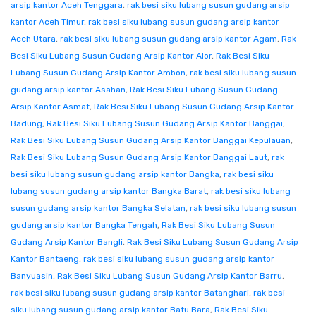
arsip kantor Aceh Tenggara
,
rak besi siku lubang susun gudang arsip
kantor Aceh Timur
,
rak besi siku lubang susun gudang arsip kantor
Aceh Utara
,
rak besi siku lubang susun gudang arsip kantor Agam
,
Rak
Besi Siku Lubang Susun Gudang Arsip Kantor Alor
,
Rak Besi Siku
Lubang Susun Gudang Arsip Kantor Ambon
,
rak besi siku lubang susun
gudang arsip kantor Asahan
,
Rak Besi Siku Lubang Susun Gudang
Arsip Kantor Asmat
,
Rak Besi Siku Lubang Susun Gudang Arsip Kantor
Badung
,
Rak Besi Siku Lubang Susun Gudang Arsip Kantor Banggai
,
Rak Besi Siku Lubang Susun Gudang Arsip Kantor Banggai Kepulauan
,
Rak Besi Siku Lubang Susun Gudang Arsip Kantor Banggai Laut
,
rak
besi siku lubang susun gudang arsip kantor Bangka
,
rak besi siku
lubang susun gudang arsip kantor Bangka Barat
,
rak besi siku lubang
susun gudang arsip kantor Bangka Selatan
,
rak besi siku lubang susun
gudang arsip kantor Bangka Tengah
,
Rak Besi Siku Lubang Susun
Gudang Arsip Kantor Bangli
,
Rak Besi Siku Lubang Susun Gudang Arsip
Kantor Bantaeng
,
rak besi siku lubang susun gudang arsip kantor
Banyuasin
,
Rak Besi Siku Lubang Susun Gudang Arsip Kantor Barru
,
rak besi siku lubang susun gudang arsip kantor Batanghari
,
rak besi
siku lubang susun gudang arsip kantor Batu Bara
,
Rak Besi Siku