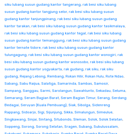
siku lubang susun gudang kantor tangerang
,
rak besi siku lubang
susun gudang kantor tangjung selor
,
rak besi siku lubang susun
gudang kantor tanjungpinang
,
rak besi siku lubang susun gudang
kantor tarakan
,
rak besi siku lubang susun gudang kantor tasikmalaya
,
rak besi siku lubang susun gudang kantor tegal
,
rak besi siku lubang
susun gudang kantor temanggung
,
rak besi siku lubang susun gudang
kantor ternate tidore
,
rak besi siku lubang susun gudang kantor
tulungagung
,
rak besi siku lubang susun gudang kantor wonogiri
,
rak
besi siku lubang susun gudang kantor wonosobo
,
rak besi siku lubang
susun gudang kantor yogyakarta
,
rak gudang
,
rak siku
,
rak siku
gudang
,
Rejang Lebong
,
Rembang
,
Rokan Hilir
,
Rokan Hulu
,
Rote Ndao
,
Sabang
,
Sabu Raijua
,
Salatiga
,
Samarinda
,
Sambas
,
Samosir
,
Sampang
,
Sanggau
,
Sarmi
,
Sarolangun
,
Sawahlunto
,
Sekadau
,
Seluma
,
Semarang
,
Seram Bagian Barat
,
Seram Bagian Timur
,
Serang
,
Serdang
Bedagai
,
Seruyan (Kuala Pembuang)
,
Siak
,
Sibolga
,
Sidenreng
Rappang
,
Sidoarjo
,
Sigi
,
Sijunjung
,
Sikka
,
Simalungun
,
Simeulue
,
Singkawang
,
Sinjai
,
Sintang
,
Situbondo
,
Sleman
,
Solok
,
Solok Selatan
,
Soppeng
,
Sorong
,
Sorong Selatan
,
Sragen
,
Subang
,
Subulussalam
,
Sukabumi
,
Sukamara
,
Sukoharjo
,
Sumba Barat
,
Sumba Barat Daya
,