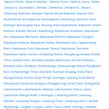
Jakarta Pusat
,
Jakarta Selatan
,
Jakarta Timur
,
Jakarta Utara
,
Jambi
,
Jayapura
,
Jayawijaya
,
Jember
,
Jembrana
,
Jeneponto
,
Jepara
,
Jombang
,
Kaimana
,
Kampar
,
Kapuas (Kuala Kapuas)
,
Kapuas Hulu
(Putussibau)
,
Karanganyar
,
Karangasem
,
Karawang
,
Karimun
,
Karo
,
Katingan (Kasongan)
,
Kaur
,
Kayong Utara (Sukadana)
,
Kebumen
,
Kediri
,
Keerom
,
Kendal
,
Kendari
,
Kepahiang
,
Kepulauan Anambas
,
Kepulauan
Aru
,
Kepulauan Mentawai
,
Kepulauan Meranti
,
Kepulauan Sangihe
,
Kepulauan Selayar
,
Kepulauan Seribu
,
Kepulauan Siau Tagulandang
Biaro
,
Kepulauan Sula
,
Kepulauan Talaud
,
Kepulauan Tanimbar
,
Kepulauan Yapen
,
Kerinci
,
Ketapang
,
Klaten
,
Klungkung
,
Kolaka
,
Kolaka
Timur
,
Kolaka Utara
,
Konawe
,
Konawe Kepulauan
,
Konawe Selatan
,
Konawe Utara
,
Kotabaru
,
Kotamobagu
,
Kotawaringin Barat (Pangkalan
Bun)
,
Kotawaringin Timur (Sampit)
,
Kuantan Singingi
,
Kubu Raya
(Sungai Raya)
,
Kudus
,
Kulon Progo
,
Kuningan
,
Kupang
,
Kutai Barat
(Sendawar)
,
Kutai Kartanegara (Tenggarong)
,
Kutai Timur (Sangatta)
,
Labuhanbatu
,
Labuhanbatu Selatan
,
Labuhanbatu Utara
,
Lahat
,
Lamandau (Nanga Bulik)
,
Lamongan
,
Lampung Barat
,
Lampung
Selatan
,
Lampung Tengah
,
Lampung Timur
,
Lampung Utara
,
Landak
(Ngabang)
,
Langkat
,
Langsa
,
Lanny Jaya
,
Lebak
,
Lebong
,
Lembata
,