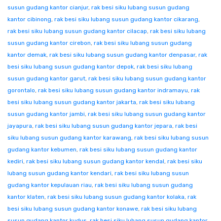
susun gudang kantor cianjur
,
rak besi siku lubang susun gudang
kantor cibinong
,
rak besi siku lubang susun gudang kantor cikarang
,
rak besi siku lubang susun gudang kantor cilacap
,
rak besi siku lubang
susun gudang kantor cirebon
,
rak besi siku lubang susun gudang
kantor demak
,
rak besi siku lubang susun gudang kantor denpasar
,
rak
besi siku lubang susun gudang kantor depok
,
rak besi siku lubang
susun gudang kantor garut
,
rak besi siku lubang susun gudang kantor
gorontalo
,
rak besi siku lubang susun gudang kantor indramayu
,
rak
besi siku lubang susun gudang kantor jakarta
,
rak besi siku lubang
susun gudang kantor jambi
,
rak besi siku lubang susun gudang kantor
jayapura
,
rak besi siku lubang susun gudang kantor jepara
,
rak besi
siku lubang susun gudang kantor karawang
,
rak besi siku lubang susun
gudang kantor kebumen
,
rak besi siku lubang susun gudang kantor
kediri
,
rak besi siku lubang susun gudang kantor kendal
,
rak besi siku
lubang susun gudang kantor kendari
,
rak besi siku lubang susun
gudang kantor kepulauan riau
,
rak besi siku lubang susun gudang
kantor klaten
,
rak besi siku lubang susun gudang kantor kolaka
,
rak
besi siku lubang susun gudang kantor konawe
,
rak besi siku lubang
susun gudang kantor kudus
,
rak besi siku lubang susun gudang kantor