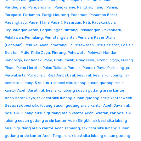
Pandeglang
,
Pangandaran
,
Pangkajene
,
Pangkalpinang.
,
Paniai
,
Parepare
,
Pariaman
,
Parigi Moutong
,
Pasaman
,
Pasaman Barat
,
Pasangkayu
,
Paser (Tana Paser)
,
Pasuruan
,
Pati
,
Payakumbuh
,
Pegunungan Arfak
,
Pegunungan Bintang
,
Pekalongan
,
Pekanbaru
,
Pelalawan
,
Pemalang
,
Pematangsiantar
,
Penajam Paser Utara
(Penajam)
,
Penukal Abab lematang Ilir
,
Pesawaran
,
Pesisir Barat
,
Pesisir
Selatan
,
Pidie
,
Pidie Jaya
,
Pinrang
,
Pohuwato
,
Polewali Mandar
,
Ponorogo
,
Pontianak
,
Poso
,
Prabumulih
,
Pringsewu
,
Probolinggo
,
Pulang
Pisau
,
Pulau Morotai
,
Pulau Taliabu
,
Puncak
,
Puncak Jaya
,
Purbalingga
,
Purwakarta
,
Purworejo
,
Raja Ampat
,
rak besi
,
rak besi siku lubang
,
rak
besi siku lubang 5 susun
,
rak besi siku lubang susun gudang arsip
kantor Aceh Barat
,
rak besi siku lubang susun gudang arsip kantor
Aceh Barat Daya
,
rak besi siku lubang susun gudang arsip kantor Aceh
Besar
,
rak besi siku lubang susun gudang arsip kantor Aceh Jaya
,
rak
besi siku lubang susun gudang arsip kantor Aceh Selatan
,
rak besi siku
lubang susun gudang arsip kantor Aceh Singkil
,
rak besi siku lubang
susun gudang arsip kantor Aceh Tamiang
,
rak besi siku lubang susun
gudang arsip kantor Aceh Tengah
,
rak besi siku lubang susun gudang