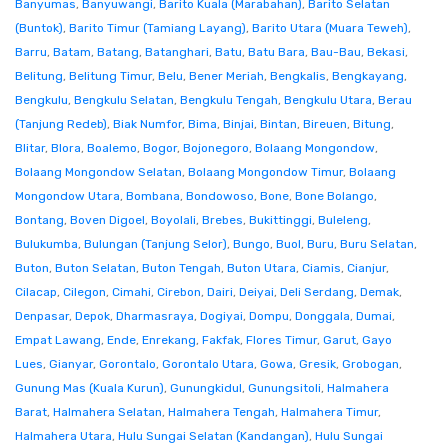
Banyumas
,
Banyuwangi
,
Barito Kuala (Marabahan)
,
Barito Selatan
(Buntok)
,
Barito Timur (Tamiang Layang)
,
Barito Utara (Muara Teweh)
,
Barru
,
Batam
,
Batang
,
Batanghari
,
Batu
,
Batu Bara
,
Bau-Bau
,
Bekasi
,
Belitung
,
Belitung Timur
,
Belu
,
Bener Meriah
,
Bengkalis
,
Bengkayang
,
Bengkulu
,
Bengkulu Selatan
,
Bengkulu Tengah
,
Bengkulu Utara
,
Berau
(Tanjung Redeb)
,
Biak Numfor
,
Bima
,
Binjai
,
Bintan
,
Bireuen
,
Bitung
,
Blitar
,
Blora
,
Boalemo
,
Bogor
,
Bojonegoro
,
Bolaang Mongondow
,
Bolaang Mongondow Selatan
,
Bolaang Mongondow Timur
,
Bolaang
Mongondow Utara
,
Bombana
,
Bondowoso
,
Bone
,
Bone Bolango
,
Bontang
,
Boven Digoel
,
Boyolali
,
Brebes
,
Bukittinggi
,
Buleleng
,
Bulukumba
,
Bulungan (Tanjung Selor)
,
Bungo
,
Buol
,
Buru
,
Buru Selatan
,
Buton
,
Buton Selatan
,
Buton Tengah
,
Buton Utara
,
Ciamis
,
Cianjur
,
Cilacap
,
Cilegon
,
Cimahi
,
Cirebon
,
Dairi
,
Deiyai
,
Deli Serdang
,
Demak
,
Denpasar
,
Depok
,
Dharmasraya
,
Dogiyai
,
Dompu
,
Donggala
,
Dumai
,
Empat Lawang
,
Ende
,
Enrekang
,
Fakfak
,
Flores Timur
,
Garut
,
Gayo
Lues
,
Gianyar
,
Gorontalo
,
Gorontalo Utara
,
Gowa
,
Gresik
,
Grobogan
,
Gunung Mas (Kuala Kurun)
,
Gunungkidul
,
Gunungsitoli
,
Halmahera
Barat
,
Halmahera Selatan
,
Halmahera Tengah
,
Halmahera Timur
,
Halmahera Utara
,
Hulu Sungai Selatan (Kandangan)
,
Hulu Sungai