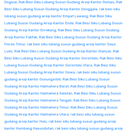
Dogiyai
,
Rak Besi Siku Lubang Susun Gudang Arsip Kantor Dompu
,
Rak
Besi Siku Lubang Susun Gudang Arsip Kantor Donggala
,
rak besi siku
lubang susun gudang arsip kantor Empat Lawang
,
Rak Besi Siku
Lubang Susun Gudang Arsip Kantor Ende
,
Rak Besi Siku Lubang Susun
Gudang Arsip Kantor Enrekang
,
Rak Besi Siku Lubang Susun Gudang
Arsip Kantor Fakfak
,
Rak Besi Siku Lubang Susun Gudang Arsip Kantor
Flores Timur
,
rak besi siku lubang susun gudang arsip kantor Gayo
Lues
,
Rak Besi Siku Lubang Susun Gudang Arsip Kantor Gianyar
,
Rak
Besi Siku Lubang Susun Gudang Arsip Kantor Gorontalo
,
Rak Besi Siku
Lubang Susun Gudang Arsip Kantor Gorontalo Utara
,
Rak Besi Siku
Lubang Susun Gudang Arsip Kantor Gowa
,
rak besi siku lubang susun
gudang arsip kantor Gunungsitoli
,
Rak Besi Siku Lubang Susun
Gudang Arsip Kantor Halmahera Barat
,
Rak Besi Siku Lubang Susun
Gudang Arsip Kantor Halmahera Selatan
,
Rak Besi Siku Lubang Susun
Gudang Arsip Kantor Halmahera Tengah
,
Rak Besi Siku Lubang Susun
Gudang Arsip Kantor Halmahera Timur
,
Rak Besi Siku Lubang Susun
Gudang Arsip Kantor Halmahera Utara
,
rak besi siku lubang susun
gudang arsip kantor Hulu
,
rak besi siku lubang susun gudang arsip
kantor Humbang Hasundutan
,
rak besi siku lubang susun gudang arsip