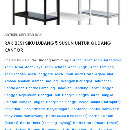
ARTIKEL SEPUTAR RAK
RAK BESI SIKU LUBANG 5 SUSUN UNTUK GUDANG
KANTOR
Posted by
Raja Rak Gudang Admin
Tags:
Aceh Barat
,
Aceh Barat Daya
,
Aceh Besar
,
Aceh Jaya
,
Aceh Selatan
,
Aceh Singkil
,
Aceh Tamiang
,
Aceh Tengah
,
Aceh Tenggara
,
Aceh Timur
,
Aceh Utara
,
Agam
,
Alor
,
Ambon
,
Asahan
,
Asmat
,
Badung
,
Balangan (Paringin)
,
Balikpapan
,
Banda Aceh
,
Bandar Lampung
,
Bandung
,
Bandung Barat
,
Banggai
,
Banggai Kepulauan
,
Banggai Laut
,
Bangka
,
Bangka Barat
,
Bangka
Selatan
,
Bangka Tengah
,
Bangkalan
,
Bangli
,
Banjar
,
Banjar (Martapura)
,
Banjarbaru
,
Banjarmasin
,
Banjarnegara
,
Bantaeng
,
Bantul
,
Banyuasin
,
Banyumas
,
Banyuwangi
,
Barito Kuala (Marabahan)
,
Barito Selatan
(Buntok)
,
Barito Timur (Tamiang Layang)
,
Barito Utara (Muara Teweh)
,
Barru
,
Batam
,
Batang
,
Batanghari
,
Batu
,
Batu Bara
,
Bau-Bau
,
Bekasi
,