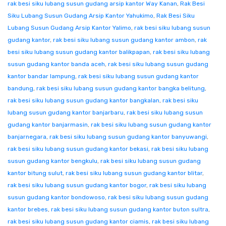
rak besi siku lubang susun gudang arsip kantor Way Kanan
,
Rak Besi
Siku Lubang Susun Gudang Arsip Kantor Yahukimo
,
Rak Besi Siku
Lubang Susun Gudang Arsip Kantor Yalimo
,
rak besi siku lubang susun
gudang kantor
,
rak besi siku lubang susun gudang kantor ambon
,
rak
besi siku lubang susun gudang kantor balikpapan
,
rak besi siku lubang
susun gudang kantor banda aceh
,
rak besi siku lubang susun gudang
kantor bandar lampung
,
rak besi siku lubang susun gudang kantor
bandung
,
rak besi siku lubang susun gudang kantor bangka belitung
,
rak besi siku lubang susun gudang kantor bangkalan
,
rak besi siku
lubang susun gudang kantor banjarbaru
,
rak besi siku lubang susun
gudang kantor banjarmasin
,
rak besi siku lubang susun gudang kantor
banjarnegara
,
rak besi siku lubang susun gudang kantor banyuwangi
,
rak besi siku lubang susun gudang kantor bekasi
,
rak besi siku lubang
susun gudang kantor bengkulu
,
rak besi siku lubang susun gudang
kantor bitung sulut
,
rak besi siku lubang susun gudang kantor blitar
,
rak besi siku lubang susun gudang kantor bogor
,
rak besi siku lubang
susun gudang kantor bondowoso
,
rak besi siku lubang susun gudang
kantor brebes
,
rak besi siku lubang susun gudang kantor buton sultra
,
rak besi siku lubang susun gudang kantor ciamis
,
rak besi siku lubang