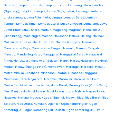
Selatan
,
Lampung Tengah
,
Lampung Timur
,
Lampung Utara
,
Landak
(Ngabang)
,
Langkat
,
Langsa
,
Lanny Jaya
,
Lebak
,
Lebong
,
Lembata
,
Lhokseumawe
,
Lima Puluh Kota
,
Lingga
,
Lombok Barat
,
Lombok
Tengah
,
Lombok Timur
,
Lombok Utara
,
Lubuk Linggau
,
Lumajang
,
Luwu
,
Luwu Timur
,
Luwu Utara
,
Madiun
,
Magelang
,
Magetan
,
Mahakam Ulu
(Ujoh Bilang)
,
Majalengka
,
Majene
,
Makassar
,
Malaka
,
Malang
,
Malinau
,
Maluku Barat Daya
,
Maluku Tengah
,
Maluku Tenggara
,
Mamasa
,
Mamberamo Raya
,
Mamberamo Tengah
,
Mamuju
,
Mamuju Tengah
,
Manado
,
Mandailing Natal
,
Manggarai
,
Manggarai Barat
,
Manggarai
Timur
,
Manokwari
,
Manokwari Selatan
,
Mappi
,
Maros
,
Mataram
,
Maybrat
,
Medan
,
Melawi (Nanga Pinoh)
,
Mempawah
,
Merangin
,
Merauke
,
Mesuji
,
Metro
,
Mimika
,
Minahasa
,
Minahasa Selatan
,
Minahasa Tenggara
,
Minahasa Utara
,
Mojokerto
,
Morowali
,
Morowali Utara
,
Muara Enim
,
Muaro Jambi
,
Mukomuko
,
Muna
,
Muna Barat
,
Murung Raya (Puruk Cahu)
,
Musi Banyuasin
,
Musi Rawas
,
Musi Rawas Utara
,
Nabire
,
Nagan Raya
,
Nagekeo
,
Natuna
,
Nduga
,
Ngada
,
Nganjuk
,
Ngawi
,
Nias
,
Nias Barat
,
Nias
Selatan
,
Nias Utara
,
Nunukan
,
Ogan Ilir
,
Ogan Komering Ilir
,
Ogan
Komering Ulu
,
Ogan Komering Ulu Selatan
,
Ogan Komering Ulu Timur
,