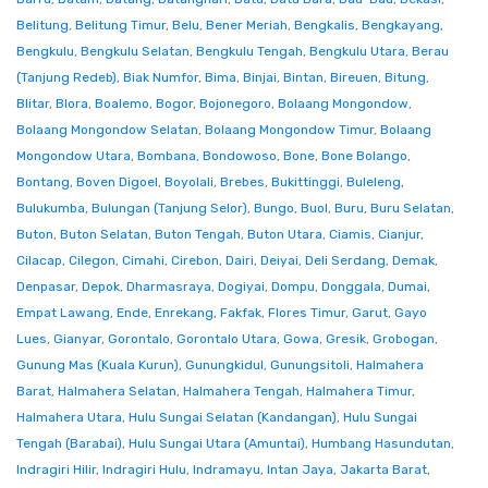
Belitung
,
Belitung Timur
,
Belu
,
Bener Meriah
,
Bengkalis
,
Bengkayang
,
Bengkulu
,
Bengkulu Selatan
,
Bengkulu Tengah
,
Bengkulu Utara
,
Berau
(Tanjung Redeb)
,
Biak Numfor
,
Bima
,
Binjai
,
Bintan
,
Bireuen
,
Bitung
,
Blitar
,
Blora
,
Boalemo
,
Bogor
,
Bojonegoro
,
Bolaang Mongondow
,
Bolaang Mongondow Selatan
,
Bolaang Mongondow Timur
,
Bolaang
Mongondow Utara
,
Bombana
,
Bondowoso
,
Bone
,
Bone Bolango
,
Bontang
,
Boven Digoel
,
Boyolali
,
Brebes
,
Bukittinggi
,
Buleleng
,
Bulukumba
,
Bulungan (Tanjung Selor)
,
Bungo
,
Buol
,
Buru
,
Buru Selatan
,
Buton
,
Buton Selatan
,
Buton Tengah
,
Buton Utara
,
Ciamis
,
Cianjur
,
Cilacap
,
Cilegon
,
Cimahi
,
Cirebon
,
Dairi
,
Deiyai
,
Deli Serdang
,
Demak
,
Denpasar
,
Depok
,
Dharmasraya
,
Dogiyai
,
Dompu
,
Donggala
,
Dumai
,
Empat Lawang
,
Ende
,
Enrekang
,
Fakfak
,
Flores Timur
,
Garut
,
Gayo
Lues
,
Gianyar
,
Gorontalo
,
Gorontalo Utara
,
Gowa
,
Gresik
,
Grobogan
,
Gunung Mas (Kuala Kurun)
,
Gunungkidul
,
Gunungsitoli
,
Halmahera
Barat
,
Halmahera Selatan
,
Halmahera Tengah
,
Halmahera Timur
,
Halmahera Utara
,
Hulu Sungai Selatan (Kandangan)
,
Hulu Sungai
Tengah (Barabai)
,
Hulu Sungai Utara (Amuntai)
,
Humbang Hasundutan
,
Indragiri Hilir
,
Indragiri Hulu
,
Indramayu
,
Intan Jaya
,
Jakarta Barat
,