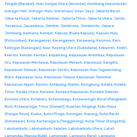
Tengah (Barabai)
,
Hulu Sungai Utara (Amuntai)
,
Humbang Hasundutan
,
Indragiri Hilir
,
Indragiri Hulu
,
Indramayu
,
Intan Jaya
,
Jakarta Barat
,
Jakarta Pusat
,
Jakarta Selatan
,
Jakarta Timur
,
Jakarta Utara
,
Jambi
,
Jayapura
,
Jayawijaya
,
Jember
,
Jembrana
,
Jeneponto
,
Jepara
,
Jombang
,
Kaimana
,
Kampar
,
Kapuas (Kuala Kapuas)
,
Kapuas Hulu
(Putussibau)
,
Karanganyar
,
Karangasem
,
Karawang
,
Karimun
,
Karo
,
Katingan (Kasongan)
,
Kaur
,
Kayong Utara (Sukadana)
,
Kebumen
,
Kediri
,
Keerom
,
Kendal
,
Kendari
,
Kepahiang
,
Kepulauan Anambas
,
Kepulauan
Aru
,
Kepulauan Mentawai
,
Kepulauan Meranti
,
Kepulauan Sangihe
,
Kepulauan Selayar
,
Kepulauan Seribu
,
Kepulauan Siau Tagulandang
Biaro
,
Kepulauan Sula
,
Kepulauan Talaud
,
Kepulauan Tanimbar
,
Kepulauan Yapen
,
Kerinci
,
Ketapang
,
Klaten
,
Klungkung
,
Kolaka
,
Kolaka
Timur
,
Kolaka Utara
,
Konawe
,
Konawe Kepulauan
,
Konawe Selatan
,
Konawe Utara
,
Kotabaru
,
Kotamobagu
,
Kotawaringin Barat (Pangkalan
Bun)
,
Kotawaringin Timur (Sampit)
,
Kuantan Singingi
,
Kubu Raya
(Sungai Raya)
,
Kudus
,
Kulon Progo
,
Kuningan
,
Kupang
,
Kutai Barat
(Sendawar)
,
Kutai Kartanegara (Tenggarong)
,
Kutai Timur (Sangatta)
,
Labuhanbatu
,
Labuhanbatu Selatan
,
Labuhanbatu Utara
,
Lahat
,
Lamandau (Nanga Bulik)
,
Lamongan
,
Lampung Barat
,
Lampung