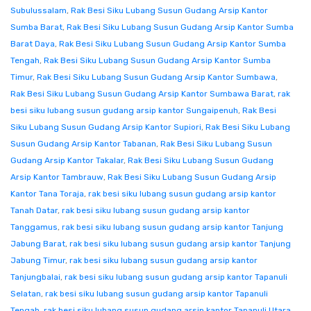
Subulussalam
,
Rak Besi Siku Lubang Susun Gudang Arsip Kantor
Sumba Barat
,
Rak Besi Siku Lubang Susun Gudang Arsip Kantor Sumba
Barat Daya
,
Rak Besi Siku Lubang Susun Gudang Arsip Kantor Sumba
Tengah
,
Rak Besi Siku Lubang Susun Gudang Arsip Kantor Sumba
Timur
,
Rak Besi Siku Lubang Susun Gudang Arsip Kantor Sumbawa
,
Rak Besi Siku Lubang Susun Gudang Arsip Kantor Sumbawa Barat
,
rak
besi siku lubang susun gudang arsip kantor Sungaipenuh
,
Rak Besi
Siku Lubang Susun Gudang Arsip Kantor Supiori
,
Rak Besi Siku Lubang
Susun Gudang Arsip Kantor Tabanan
,
Rak Besi Siku Lubang Susun
Gudang Arsip Kantor Takalar
,
Rak Besi Siku Lubang Susun Gudang
Arsip Kantor Tambrauw
,
Rak Besi Siku Lubang Susun Gudang Arsip
Kantor Tana Toraja
,
rak besi siku lubang susun gudang arsip kantor
Tanah Datar
,
rak besi siku lubang susun gudang arsip kantor
Tanggamus
,
rak besi siku lubang susun gudang arsip kantor Tanjung
Jabung Barat
,
rak besi siku lubang susun gudang arsip kantor Tanjung
Jabung Timur
,
rak besi siku lubang susun gudang arsip kantor
Tanjungbalai
,
rak besi siku lubang susun gudang arsip kantor Tapanuli
Selatan
,
rak besi siku lubang susun gudang arsip kantor Tapanuli
Tengah
,
rak besi siku lubang susun gudang arsip kantor Tapanuli Utara
,