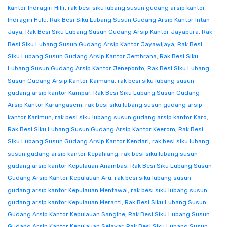
kantor Indragiri Hilir
,
rak besi siku lubang susun gudang arsip kantor
Indragiri Hulu
,
Rak Besi Siku Lubang Susun Gudang Arsip Kantor Intan
Jaya
,
Rak Besi Siku Lubang Susun Gudang Arsip Kantor Jayapura
,
Rak
Besi Siku Lubang Susun Gudang Arsip Kantor Jayawijaya
,
Rak Besi
Siku Lubang Susun Gudang Arsip Kantor Jembrana
,
Rak Besi Siku
Lubang Susun Gudang Arsip Kantor Jeneponto
,
Rak Besi Siku Lubang
Susun Gudang Arsip Kantor Kaimana
,
rak besi siku lubang susun
gudang arsip kantor Kampar
,
Rak Besi Siku Lubang Susun Gudang
Arsip Kantor Karangasem
,
rak besi siku lubang susun gudang arsip
kantor Karimun
,
rak besi siku lubang susun gudang arsip kantor Karo
,
Rak Besi Siku Lubang Susun Gudang Arsip Kantor Keerom
,
Rak Besi
Siku Lubang Susun Gudang Arsip Kantor Kendari
,
rak besi siku lubang
susun gudang arsip kantor Kepahiang
,
rak besi siku lubang susun
gudang arsip kantor Kepulauan Anambas
,
Rak Besi Siku Lubang Susun
Gudang Arsip Kantor Kepulauan Aru
,
rak besi siku lubang susun
gudang arsip kantor Kepulauan Mentawai
,
rak besi siku lubang susun
gudang arsip kantor Kepulauan Meranti
,
Rak Besi Siku Lubang Susun
Gudang Arsip Kantor Kepulauan Sangihe
,
Rak Besi Siku Lubang Susun
Gudang Arsip Kantor Kepulauan Selayar
,
Rak Besi Siku Lubang Susun