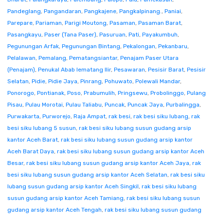
Pandeglang
,
Pangandaran
,
Pangkajene
,
Pangkalpinang.
,
Paniai
,
Parepare
,
Pariaman
,
Parigi Moutong
,
Pasaman
,
Pasaman Barat
,
Pasangkayu
,
Paser (Tana Paser)
,
Pasuruan
,
Pati
,
Payakumbuh
,
Pegunungan Arfak
,
Pegunungan Bintang
,
Pekalongan
,
Pekanbaru
,
Pelalawan
,
Pemalang
,
Pematangsiantar
,
Penajam Paser Utara
(Penajam)
,
Penukal Abab lematang Ilir
,
Pesawaran
,
Pesisir Barat
,
Pesisir
Selatan
,
Pidie
,
Pidie Jaya
,
Pinrang
,
Pohuwato
,
Polewali Mandar
,
Ponorogo
,
Pontianak
,
Poso
,
Prabumulih
,
Pringsewu
,
Probolinggo
,
Pulang
Pisau
,
Pulau Morotai
,
Pulau Taliabu
,
Puncak
,
Puncak Jaya
,
Purbalingga
,
Purwakarta
,
Purworejo
,
Raja Ampat
,
rak besi
,
rak besi siku lubang
,
rak
besi siku lubang 5 susun
,
rak besi siku lubang susun gudang arsip
kantor Aceh Barat
,
rak besi siku lubang susun gudang arsip kantor
Aceh Barat Daya
,
rak besi siku lubang susun gudang arsip kantor Aceh
Besar
,
rak besi siku lubang susun gudang arsip kantor Aceh Jaya
,
rak
besi siku lubang susun gudang arsip kantor Aceh Selatan
,
rak besi siku
lubang susun gudang arsip kantor Aceh Singkil
,
rak besi siku lubang
susun gudang arsip kantor Aceh Tamiang
,
rak besi siku lubang susun
gudang arsip kantor Aceh Tengah
,
rak besi siku lubang susun gudang