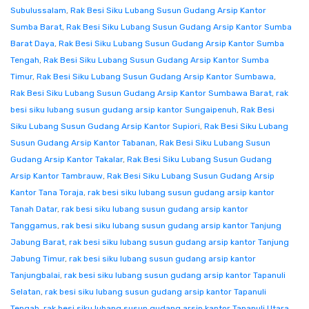
Subulussalam
,
Rak Besi Siku Lubang Susun Gudang Arsip Kantor
Sumba Barat
,
Rak Besi Siku Lubang Susun Gudang Arsip Kantor Sumba
Barat Daya
,
Rak Besi Siku Lubang Susun Gudang Arsip Kantor Sumba
Tengah
,
Rak Besi Siku Lubang Susun Gudang Arsip Kantor Sumba
Timur
,
Rak Besi Siku Lubang Susun Gudang Arsip Kantor Sumbawa
,
Rak Besi Siku Lubang Susun Gudang Arsip Kantor Sumbawa Barat
,
rak
besi siku lubang susun gudang arsip kantor Sungaipenuh
,
Rak Besi
Siku Lubang Susun Gudang Arsip Kantor Supiori
,
Rak Besi Siku Lubang
Susun Gudang Arsip Kantor Tabanan
,
Rak Besi Siku Lubang Susun
Gudang Arsip Kantor Takalar
,
Rak Besi Siku Lubang Susun Gudang
Arsip Kantor Tambrauw
,
Rak Besi Siku Lubang Susun Gudang Arsip
Kantor Tana Toraja
,
rak besi siku lubang susun gudang arsip kantor
Tanah Datar
,
rak besi siku lubang susun gudang arsip kantor
Tanggamus
,
rak besi siku lubang susun gudang arsip kantor Tanjung
Jabung Barat
,
rak besi siku lubang susun gudang arsip kantor Tanjung
Jabung Timur
,
rak besi siku lubang susun gudang arsip kantor
Tanjungbalai
,
rak besi siku lubang susun gudang arsip kantor Tapanuli
Selatan
,
rak besi siku lubang susun gudang arsip kantor Tapanuli
Tengah
,
rak besi siku lubang susun gudang arsip kantor Tapanuli Utara
,