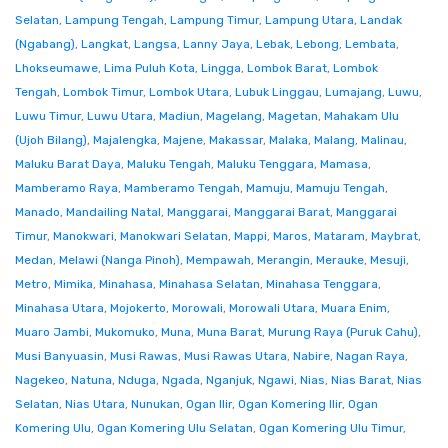
Selatan
,
Lampung Tengah
,
Lampung Timur
,
Lampung Utara
,
Landak
(Ngabang)
,
Langkat
,
Langsa
,
Lanny Jaya
,
Lebak
,
Lebong
,
Lembata
,
Lhokseumawe
,
Lima Puluh Kota
,
Lingga
,
Lombok Barat
,
Lombok
Tengah
,
Lombok Timur
,
Lombok Utara
,
Lubuk Linggau
,
Lumajang
,
Luwu
,
Luwu Timur
,
Luwu Utara
,
Madiun
,
Magelang
,
Magetan
,
Mahakam Ulu
(Ujoh Bilang)
,
Majalengka
,
Majene
,
Makassar
,
Malaka
,
Malang
,
Malinau
,
Maluku Barat Daya
,
Maluku Tengah
,
Maluku Tenggara
,
Mamasa
,
Mamberamo Raya
,
Mamberamo Tengah
,
Mamuju
,
Mamuju Tengah
,
Manado
,
Mandailing Natal
,
Manggarai
,
Manggarai Barat
,
Manggarai
Timur
,
Manokwari
,
Manokwari Selatan
,
Mappi
,
Maros
,
Mataram
,
Maybrat
,
Medan
,
Melawi (Nanga Pinoh)
,
Mempawah
,
Merangin
,
Merauke
,
Mesuji
,
Metro
,
Mimika
,
Minahasa
,
Minahasa Selatan
,
Minahasa Tenggara
,
Minahasa Utara
,
Mojokerto
,
Morowali
,
Morowali Utara
,
Muara Enim
,
Muaro Jambi
,
Mukomuko
,
Muna
,
Muna Barat
,
Murung Raya (Puruk Cahu)
,
Musi Banyuasin
,
Musi Rawas
,
Musi Rawas Utara
,
Nabire
,
Nagan Raya
,
Nagekeo
,
Natuna
,
Nduga
,
Ngada
,
Nganjuk
,
Ngawi
,
Nias
,
Nias Barat
,
Nias
Selatan
,
Nias Utara
,
Nunukan
,
Ogan Ilir
,
Ogan Komering Ilir
,
Ogan
Komering Ulu
,
Ogan Komering Ulu Selatan
,
Ogan Komering Ulu Timur
,