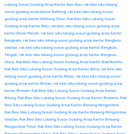
Lubang Susun Gudang Arsip Kantor Bau-Bau
,
rak besi siku lubang
susun gudang arsip kantor Belitung
,
rak besi siku lubang susun
gudang arsip kantor Belitung Timur
,
Rak Besi Siku Lubang Susun
Gudang Arsip Kantor Belu
,
rak besi siku lubang susun gudang arsip
kantor Bener Meriah
,
rak besi siku lubang susun gudang arsip kantor
Bengkalis
,
rak besi siku lubang susun gudang arsip kantor Bengkulu
selatan
,
rak besi siku lubang susun gudang arsip kantor Bengkulu
Tengah
,
rak besi siku lubang susun gudang arsip kantor Bengkulu
Utara
,
Rak Besi Siku Lubang Susun Gudang Arsip Kantor Biak Numfor
,
Rak Besi Siku Lubang Susun Gudang Arsip Kantor Bima
,
rak besi siku
lubang susun gudang arsip kantor Binjai
,
rak besi siku lubang susun
gudang arsip kantor Bintan
,
rak besi siku lubang susun gudang arsip
kantor Bireuen
,
Rak Besi Siku Lubang Susun Gudang Arsip Kantor
Bitung
,
Rak Besi Siku Lubang Susun Gudang Arsip Kantor Boalemo
,
Rak
Besi Siku Lubang Susun Gudang Arsip Kantor Bolaang Mongondow
,
Rak Besi Siku Lubang Susun Gudang Arsip Kantor Bolaang Mongondow
Selatan
,
Rak Besi Siku Lubang Susun Gudang Arsip Kantor Bolaang
Mongondow Timur
,
Rak Besi Siku Lubang Susun Gudang Arsip Kantor
Bolaang Mongondow Utara
,
Rak Besi Siku Lubang Susun Gudang Arsip