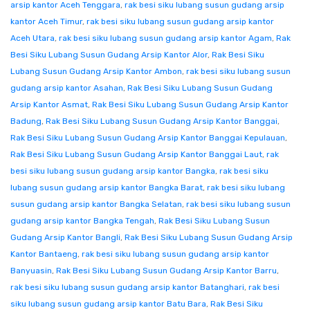
arsip kantor Aceh Tenggara
,
rak besi siku lubang susun gudang arsip
kantor Aceh Timur
,
rak besi siku lubang susun gudang arsip kantor
Aceh Utara
,
rak besi siku lubang susun gudang arsip kantor Agam
,
Rak
Besi Siku Lubang Susun Gudang Arsip Kantor Alor
,
Rak Besi Siku
Lubang Susun Gudang Arsip Kantor Ambon
,
rak besi siku lubang susun
gudang arsip kantor Asahan
,
Rak Besi Siku Lubang Susun Gudang
Arsip Kantor Asmat
,
Rak Besi Siku Lubang Susun Gudang Arsip Kantor
Badung
,
Rak Besi Siku Lubang Susun Gudang Arsip Kantor Banggai
,
Rak Besi Siku Lubang Susun Gudang Arsip Kantor Banggai Kepulauan
,
Rak Besi Siku Lubang Susun Gudang Arsip Kantor Banggai Laut
,
rak
besi siku lubang susun gudang arsip kantor Bangka
,
rak besi siku
lubang susun gudang arsip kantor Bangka Barat
,
rak besi siku lubang
susun gudang arsip kantor Bangka Selatan
,
rak besi siku lubang susun
gudang arsip kantor Bangka Tengah
,
Rak Besi Siku Lubang Susun
Gudang Arsip Kantor Bangli
,
Rak Besi Siku Lubang Susun Gudang Arsip
Kantor Bantaeng
,
rak besi siku lubang susun gudang arsip kantor
Banyuasin
,
Rak Besi Siku Lubang Susun Gudang Arsip Kantor Barru
,
rak besi siku lubang susun gudang arsip kantor Batanghari
,
rak besi
siku lubang susun gudang arsip kantor Batu Bara
,
Rak Besi Siku