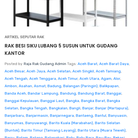
ARTIKEL SEPUTAR RAK
RAK BESI SIKU LUBANG 5 SUSUN UNTUK GUDANG
KANTOR
Posted by
Raja Rak Gudang Admin
Tags:
Aceh Barat
,
Aceh Barat Daya
,
Aceh Besar
,
Aceh Jaya
,
Aceh Selatan
,
Aceh Singkil
,
Aceh Tamiang
,
Aceh Tengah
,
Aceh Tenggara
,
Aceh Timur
,
Aceh Utara
,
Agam
,
Alor
,
Ambon
,
Asahan
,
Asmat
,
Badung
,
Balangan (Paringin)
,
Balikpapan
,
Banda Aceh
,
Bandar Lampung
,
Bandung
,
Bandung Barat
,
Banggai
,
Banggai Kepulauan
,
Banggai Laut
,
Bangka
,
Bangka Barat
,
Bangka
Selatan
,
Bangka Tengah
,
Bangkalan
,
Bangli
,
Banjar
,
Banjar (Martapura)
,
Banjarbaru
,
Banjarmasin
,
Banjarnegara
,
Bantaeng
,
Bantul
,
Banyuasin
,
Banyumas
,
Banyuwangi
,
Barito Kuala (Marabahan)
,
Barito Selatan
(Buntok)
,
Barito Timur (Tamiang Layang)
,
Barito Utara (Muara Teweh)
,
Barru
,
Batam
,
Batang
,
Batanghari
,
Batu
,
Batu Bara
,
Bau-Bau
,
Bekasi
,