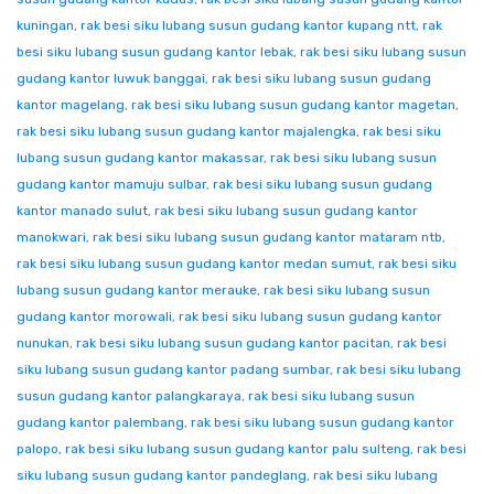
kuningan
,
rak besi siku lubang susun gudang kantor kupang ntt
,
rak
besi siku lubang susun gudang kantor lebak
,
rak besi siku lubang susun
gudang kantor luwuk banggai
,
rak besi siku lubang susun gudang
kantor magelang
,
rak besi siku lubang susun gudang kantor magetan
,
rak besi siku lubang susun gudang kantor majalengka
,
rak besi siku
lubang susun gudang kantor makassar
,
rak besi siku lubang susun
gudang kantor mamuju sulbar
,
rak besi siku lubang susun gudang
kantor manado sulut
,
rak besi siku lubang susun gudang kantor
manokwari
,
rak besi siku lubang susun gudang kantor mataram ntb
,
rak besi siku lubang susun gudang kantor medan sumut
,
rak besi siku
lubang susun gudang kantor merauke
,
rak besi siku lubang susun
gudang kantor morowali
,
rak besi siku lubang susun gudang kantor
nunukan
,
rak besi siku lubang susun gudang kantor pacitan
,
rak besi
siku lubang susun gudang kantor padang sumbar
,
rak besi siku lubang
susun gudang kantor palangkaraya
,
rak besi siku lubang susun
gudang kantor palembang
,
rak besi siku lubang susun gudang kantor
palopo
,
rak besi siku lubang susun gudang kantor palu sulteng
,
rak besi
siku lubang susun gudang kantor pandeglang
,
rak besi siku lubang