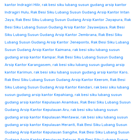
kantor Indragiri Hilir
,
rak besi siku lubang susun gudang arsip kantor
Indragiri Hulu
,
Rak Besi Siku Lubang Susun Gudang Arsip Kantor Intan
Jaya
,
Rak Besi Siku Lubang Susun Gudang Arsip Kantor Jayapura
,
Rak
Besi Siku Lubang Susun Gudang Arsip Kantor Jayawijaya
,
Rak Besi
Siku Lubang Susun Gudang Arsip Kantor Jembrana
,
Rak Besi Siku
Lubang Susun Gudang Arsip Kantor Jeneponto
,
Rak Besi Siku Lubang
Susun Gudang Arsip Kantor Kaimana
,
rak besi siku lubang susun
gudang arsip kantor Kampar
,
Rak Besi Siku Lubang Susun Gudang
Arsip Kantor Karangasem
,
rak besi siku lubang susun gudang arsip
kantor Karimun
,
rak besi siku lubang susun gudang arsip kantor Karo
,
Rak Besi Siku Lubang Susun Gudang Arsip Kantor Keerom
,
Rak Besi
Siku Lubang Susun Gudang Arsip Kantor Kendari
,
rak besi siku lubang
susun gudang arsip kantor Kepahiang
,
rak besi siku lubang susun
gudang arsip kantor Kepulauan Anambas
,
Rak Besi Siku Lubang Susun
Gudang Arsip Kantor Kepulauan Aru
,
rak besi siku lubang susun
gudang arsip kantor Kepulauan Mentawai
,
rak besi siku lubang susun
gudang arsip kantor Kepulauan Meranti
,
Rak Besi Siku Lubang Susun
Gudang Arsip Kantor Kepulauan Sangihe
,
Rak Besi Siku Lubang Susun
Gudang Arsip Kantor Kepulauan Selayar
,
Rak Besi Siku Lubang Susun