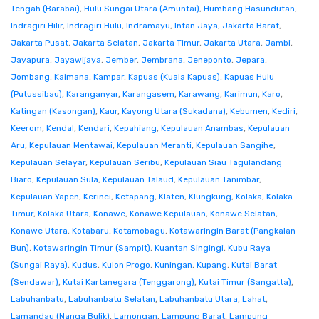
Tengah (Barabai)
,
Hulu Sungai Utara (Amuntai)
,
Humbang Hasundutan
,
Indragiri Hilir
,
Indragiri Hulu
,
Indramayu
,
Intan Jaya
,
Jakarta Barat
,
Jakarta Pusat
,
Jakarta Selatan
,
Jakarta Timur
,
Jakarta Utara
,
Jambi
,
Jayapura
,
Jayawijaya
,
Jember
,
Jembrana
,
Jeneponto
,
Jepara
,
Jombang
,
Kaimana
,
Kampar
,
Kapuas (Kuala Kapuas)
,
Kapuas Hulu
(Putussibau)
,
Karanganyar
,
Karangasem
,
Karawang
,
Karimun
,
Karo
,
Katingan (Kasongan)
,
Kaur
,
Kayong Utara (Sukadana)
,
Kebumen
,
Kediri
,
Keerom
,
Kendal
,
Kendari
,
Kepahiang
,
Kepulauan Anambas
,
Kepulauan
Aru
,
Kepulauan Mentawai
,
Kepulauan Meranti
,
Kepulauan Sangihe
,
Kepulauan Selayar
,
Kepulauan Seribu
,
Kepulauan Siau Tagulandang
Biaro
,
Kepulauan Sula
,
Kepulauan Talaud
,
Kepulauan Tanimbar
,
Kepulauan Yapen
,
Kerinci
,
Ketapang
,
Klaten
,
Klungkung
,
Kolaka
,
Kolaka
Timur
,
Kolaka Utara
,
Konawe
,
Konawe Kepulauan
,
Konawe Selatan
,
Konawe Utara
,
Kotabaru
,
Kotamobagu
,
Kotawaringin Barat (Pangkalan
Bun)
,
Kotawaringin Timur (Sampit)
,
Kuantan Singingi
,
Kubu Raya
(Sungai Raya)
,
Kudus
,
Kulon Progo
,
Kuningan
,
Kupang
,
Kutai Barat
(Sendawar)
,
Kutai Kartanegara (Tenggarong)
,
Kutai Timur (Sangatta)
,
Labuhanbatu
,
Labuhanbatu Selatan
,
Labuhanbatu Utara
,
Lahat
,
Lamandau (Nanga Bulik)
,
Lamongan
,
Lampung Barat
,
Lampung