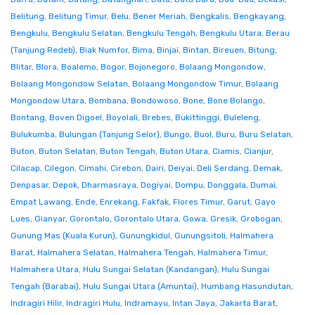
Belitung
,
Belitung Timur
,
Belu
,
Bener Meriah
,
Bengkalis
,
Bengkayang
,
Bengkulu
,
Bengkulu Selatan
,
Bengkulu Tengah
,
Bengkulu Utara
,
Berau
(Tanjung Redeb)
,
Biak Numfor
,
Bima
,
Binjai
,
Bintan
,
Bireuen
,
Bitung
,
Blitar
,
Blora
,
Boalemo
,
Bogor
,
Bojonegoro
,
Bolaang Mongondow
,
Bolaang Mongondow Selatan
,
Bolaang Mongondow Timur
,
Bolaang
Mongondow Utara
,
Bombana
,
Bondowoso
,
Bone
,
Bone Bolango
,
Bontang
,
Boven Digoel
,
Boyolali
,
Brebes
,
Bukittinggi
,
Buleleng
,
Bulukumba
,
Bulungan (Tanjung Selor)
,
Bungo
,
Buol
,
Buru
,
Buru Selatan
,
Buton
,
Buton Selatan
,
Buton Tengah
,
Buton Utara
,
Ciamis
,
Cianjur
,
Cilacap
,
Cilegon
,
Cimahi
,
Cirebon
,
Dairi
,
Deiyai
,
Deli Serdang
,
Demak
,
Denpasar
,
Depok
,
Dharmasraya
,
Dogiyai
,
Dompu
,
Donggala
,
Dumai
,
Empat Lawang
,
Ende
,
Enrekang
,
Fakfak
,
Flores Timur
,
Garut
,
Gayo
Lues
,
Gianyar
,
Gorontalo
,
Gorontalo Utara
,
Gowa
,
Gresik
,
Grobogan
,
Gunung Mas (Kuala Kurun)
,
Gunungkidul
,
Gunungsitoli
,
Halmahera
Barat
,
Halmahera Selatan
,
Halmahera Tengah
,
Halmahera Timur
,
Halmahera Utara
,
Hulu Sungai Selatan (Kandangan)
,
Hulu Sungai
Tengah (Barabai)
,
Hulu Sungai Utara (Amuntai)
,
Humbang Hasundutan
,
Indragiri Hilir
,
Indragiri Hulu
,
Indramayu
,
Intan Jaya
,
Jakarta Barat
,