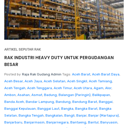
ARTIKEL SEPUTAR RAK
RAK INDUSTRI HEAVY DUTY UNTUK PERGUDANGAN
BESAR
Posted by
Raja Rak Gudang Admin
Tags:
Aceh Barat
,
Aceh Barat Daya
,
Aceh Besar
,
Aceh Jaya
,
Aceh Selatan
,
Aceh Singkil
,
Aceh Tamiang
,
Aceh Tengah
,
Aceh Tenggara
,
Aceh Timur
,
Aceh Utara
,
Agam
,
Alor
,
Ambon
,
Asahan
,
Asmat
,
Badung
,
Balangan (Paringin)
,
Balikpapan
,
Banda Aceh
,
Bandar Lampung
,
Bandung
,
Bandung Barat
,
Banggai
,
Banggai Kepulauan
,
Banggai Laut
,
Bangka
,
Bangka Barat
,
Bangka
Selatan
,
Bangka Tengah
,
Bangkalan
,
Bangli
,
Banjar
,
Banjar (Martapura)
,
Banjarbaru
,
Banjarmasin
,
Banjarnegara
,
Bantaeng
,
Bantul
,
Banyuasin
,