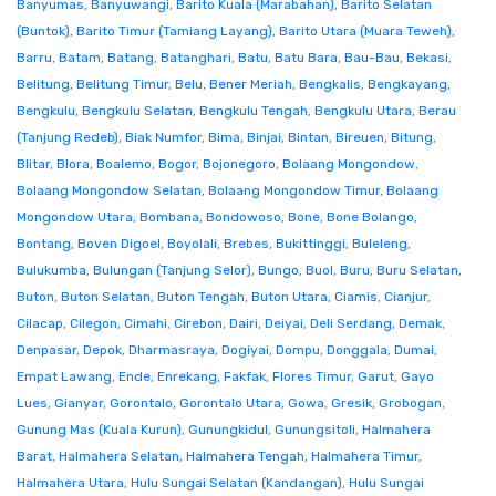
Banyumas
,
Banyuwangi
,
Barito Kuala (Marabahan)
,
Barito Selatan
(Buntok)
,
Barito Timur (Tamiang Layang)
,
Barito Utara (Muara Teweh)
,
Barru
,
Batam
,
Batang
,
Batanghari
,
Batu
,
Batu Bara
,
Bau-Bau
,
Bekasi
,
Belitung
,
Belitung Timur
,
Belu
,
Bener Meriah
,
Bengkalis
,
Bengkayang
,
Bengkulu
,
Bengkulu Selatan
,
Bengkulu Tengah
,
Bengkulu Utara
,
Berau
(Tanjung Redeb)
,
Biak Numfor
,
Bima
,
Binjai
,
Bintan
,
Bireuen
,
Bitung
,
Blitar
,
Blora
,
Boalemo
,
Bogor
,
Bojonegoro
,
Bolaang Mongondow
,
Bolaang Mongondow Selatan
,
Bolaang Mongondow Timur
,
Bolaang
Mongondow Utara
,
Bombana
,
Bondowoso
,
Bone
,
Bone Bolango
,
Bontang
,
Boven Digoel
,
Boyolali
,
Brebes
,
Bukittinggi
,
Buleleng
,
Bulukumba
,
Bulungan (Tanjung Selor)
,
Bungo
,
Buol
,
Buru
,
Buru Selatan
,
Buton
,
Buton Selatan
,
Buton Tengah
,
Buton Utara
,
Ciamis
,
Cianjur
,
Cilacap
,
Cilegon
,
Cimahi
,
Cirebon
,
Dairi
,
Deiyai
,
Deli Serdang
,
Demak
,
Denpasar
,
Depok
,
Dharmasraya
,
Dogiyai
,
Dompu
,
Donggala
,
Dumai
,
Empat Lawang
,
Ende
,
Enrekang
,
Fakfak
,
Flores Timur
,
Garut
,
Gayo
Lues
,
Gianyar
,
Gorontalo
,
Gorontalo Utara
,
Gowa
,
Gresik
,
Grobogan
,
Gunung Mas (Kuala Kurun)
,
Gunungkidul
,
Gunungsitoli
,
Halmahera
Barat
,
Halmahera Selatan
,
Halmahera Tengah
,
Halmahera Timur
,
Halmahera Utara
,
Hulu Sungai Selatan (Kandangan)
,
Hulu Sungai