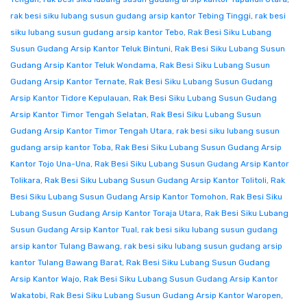
rak besi siku lubang susun gudang arsip kantor Tebing Tinggi
,
rak besi
siku lubang susun gudang arsip kantor Tebo
,
Rak Besi Siku Lubang
Susun Gudang Arsip Kantor Teluk Bintuni
,
Rak Besi Siku Lubang Susun
Gudang Arsip Kantor Teluk Wondama
,
Rak Besi Siku Lubang Susun
Gudang Arsip Kantor Ternate
,
Rak Besi Siku Lubang Susun Gudang
Arsip Kantor Tidore Kepulauan
,
Rak Besi Siku Lubang Susun Gudang
Arsip Kantor Timor Tengah Selatan
,
Rak Besi Siku Lubang Susun
Gudang Arsip Kantor Timor Tengah Utara
,
rak besi siku lubang susun
gudang arsip kantor Toba
,
Rak Besi Siku Lubang Susun Gudang Arsip
Kantor Tojo Una-Una
,
Rak Besi Siku Lubang Susun Gudang Arsip Kantor
Tolikara
,
Rak Besi Siku Lubang Susun Gudang Arsip Kantor Tolitoli
,
Rak
Besi Siku Lubang Susun Gudang Arsip Kantor Tomohon
,
Rak Besi Siku
Lubang Susun Gudang Arsip Kantor Toraja Utara
,
Rak Besi Siku Lubang
Susun Gudang Arsip Kantor Tual
,
rak besi siku lubang susun gudang
arsip kantor Tulang Bawang
,
rak besi siku lubang susun gudang arsip
kantor Tulang Bawang Barat
,
Rak Besi Siku Lubang Susun Gudang
Arsip Kantor Wajo
,
Rak Besi Siku Lubang Susun Gudang Arsip Kantor
Wakatobi
,
Rak Besi Siku Lubang Susun Gudang Arsip Kantor Waropen
,