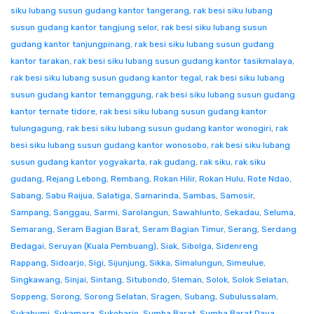
siku lubang susun gudang kantor tangerang
,
rak besi siku lubang
susun gudang kantor tangjung selor
,
rak besi siku lubang susun
gudang kantor tanjungpinang
,
rak besi siku lubang susun gudang
kantor tarakan
,
rak besi siku lubang susun gudang kantor tasikmalaya
,
rak besi siku lubang susun gudang kantor tegal
,
rak besi siku lubang
susun gudang kantor temanggung
,
rak besi siku lubang susun gudang
kantor ternate tidore
,
rak besi siku lubang susun gudang kantor
tulungagung
,
rak besi siku lubang susun gudang kantor wonogiri
,
rak
besi siku lubang susun gudang kantor wonosobo
,
rak besi siku lubang
susun gudang kantor yogyakarta
,
rak gudang
,
rak siku
,
rak siku
gudang
,
Rejang Lebong
,
Rembang
,
Rokan Hilir
,
Rokan Hulu
,
Rote Ndao
,
Sabang
,
Sabu Raijua
,
Salatiga
,
Samarinda
,
Sambas
,
Samosir
,
Sampang
,
Sanggau
,
Sarmi
,
Sarolangun
,
Sawahlunto
,
Sekadau
,
Seluma
,
Semarang
,
Seram Bagian Barat
,
Seram Bagian Timur
,
Serang
,
Serdang
Bedagai
,
Seruyan (Kuala Pembuang)
,
Siak
,
Sibolga
,
Sidenreng
Rappang
,
Sidoarjo
,
Sigi
,
Sijunjung
,
Sikka
,
Simalungun
,
Simeulue
,
Singkawang
,
Sinjai
,
Sintang
,
Situbondo
,
Sleman
,
Solok
,
Solok Selatan
,
Soppeng
,
Sorong
,
Sorong Selatan
,
Sragen
,
Subang
,
Subulussalam
,
Sukabumi
,
Sukamara
,
Sukoharjo
,
Sumba Barat
,
Sumba Barat Daya
,