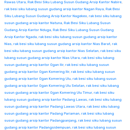
Rawas Utara
,
Rak Besi Siku Lubang Susun Gudang Arsip Kantor Nabire
,
rak besi siku lubang susun gudang arsip kantor Nagan Raya
,
Rak Besi
Siku Lubang Susun Gudang Arsip Kantor Nagekeo
,
rak besi siku lubang
susun gudang arsip kantor Natuna
,
Rak Besi Siku Lubang Susun
Gudang Arsip Kantor Nduga
,
Rak Besi Siku Lubang Susun Gudang
Arsip Kantor Ngada
,
rak besi siku lubang susun gudang arsip kantor
Nias
,
rak besi siku lubang susun gudang arsip kantor Nias Barat
,
rak
besi siku lubang susun gudang arsip kantor Nias Selatan
,
rak besi siku
lubang susun gudang arsip kantor Nias Utara
,
rak besi siku lubang
susun gudang arsip kantor Ogan Ilir
,
rak besi siku lubang susun
gudang arsip kantor Ogan Komering Ilir
,
rak besi siku lubang susun
gudang arsip kantor Ogan Komering Ulu
,
rak besi siku lubang susun
gudang arsip kantor Ogan Komering Ulu Selatan
,
rak besi siku lubang
susun gudang arsip kantor Ogan Komering Ulu Timur
,
rak besi siku
lubang susun gudang arsip kantor Padang Lawas
,
rak besi siku lubang
susun gudang arsip kantor Padang Lawas Utara
,
rak besi siku lubang
susun gudang arsip kantor Padang Pariaman
,
rak besi siku lubang
susun gudang arsip kantor Padangpanjang
,
rak besi siku lubang susun
gudang arsip kantor Padangsidempuan
,
rak besi siku lubang susun