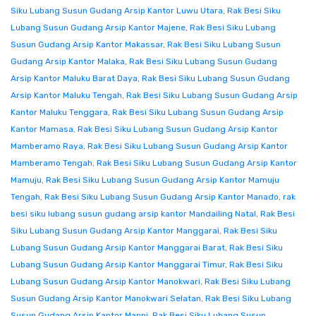
Siku Lubang Susun Gudang Arsip Kantor Luwu Utara
,
Rak Besi Siku
Lubang Susun Gudang Arsip Kantor Majene
,
Rak Besi Siku Lubang
Susun Gudang Arsip Kantor Makassar
,
Rak Besi Siku Lubang Susun
Gudang Arsip Kantor Malaka
,
Rak Besi Siku Lubang Susun Gudang
Arsip Kantor Maluku Barat Daya
,
Rak Besi Siku Lubang Susun Gudang
Arsip Kantor Maluku Tengah
,
Rak Besi Siku Lubang Susun Gudang Arsip
Kantor Maluku Tenggara
,
Rak Besi Siku Lubang Susun Gudang Arsip
Kantor Mamasa
,
Rak Besi Siku Lubang Susun Gudang Arsip Kantor
Mamberamo Raya
,
Rak Besi Siku Lubang Susun Gudang Arsip Kantor
Mamberamo Tengah
,
Rak Besi Siku Lubang Susun Gudang Arsip Kantor
Mamuju
,
Rak Besi Siku Lubang Susun Gudang Arsip Kantor Mamuju
Tengah
,
Rak Besi Siku Lubang Susun Gudang Arsip Kantor Manado
,
rak
besi siku lubang susun gudang arsip kantor Mandailing Natal
,
Rak Besi
Siku Lubang Susun Gudang Arsip Kantor Manggarai
,
Rak Besi Siku
Lubang Susun Gudang Arsip Kantor Manggarai Barat
,
Rak Besi Siku
Lubang Susun Gudang Arsip Kantor Manggarai Timur
,
Rak Besi Siku
Lubang Susun Gudang Arsip Kantor Manokwari
,
Rak Besi Siku Lubang
Susun Gudang Arsip Kantor Manokwari Selatan
,
Rak Besi Siku Lubang
Susun Gudang Arsip Kantor Mappi
,
Rak Besi Siku Lubang Susun