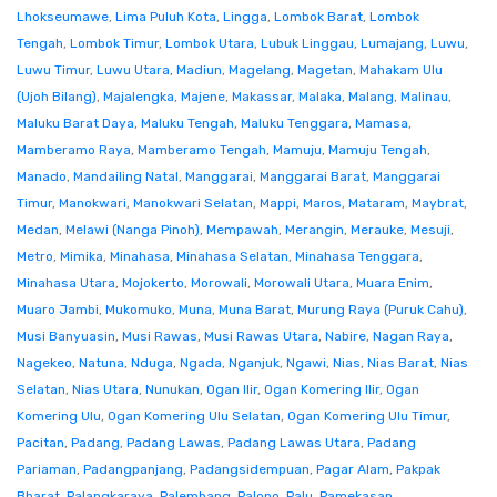
Lhokseumawe
,
Lima Puluh Kota
,
Lingga
,
Lombok Barat
,
Lombok
Tengah
,
Lombok Timur
,
Lombok Utara
,
Lubuk Linggau
,
Lumajang
,
Luwu
,
Luwu Timur
,
Luwu Utara
,
Madiun
,
Magelang
,
Magetan
,
Mahakam Ulu
(Ujoh Bilang)
,
Majalengka
,
Majene
,
Makassar
,
Malaka
,
Malang
,
Malinau
,
Maluku Barat Daya
,
Maluku Tengah
,
Maluku Tenggara
,
Mamasa
,
Mamberamo Raya
,
Mamberamo Tengah
,
Mamuju
,
Mamuju Tengah
,
Manado
,
Mandailing Natal
,
Manggarai
,
Manggarai Barat
,
Manggarai
Timur
,
Manokwari
,
Manokwari Selatan
,
Mappi
,
Maros
,
Mataram
,
Maybrat
,
Medan
,
Melawi (Nanga Pinoh)
,
Mempawah
,
Merangin
,
Merauke
,
Mesuji
,
Metro
,
Mimika
,
Minahasa
,
Minahasa Selatan
,
Minahasa Tenggara
,
Minahasa Utara
,
Mojokerto
,
Morowali
,
Morowali Utara
,
Muara Enim
,
Muaro Jambi
,
Mukomuko
,
Muna
,
Muna Barat
,
Murung Raya (Puruk Cahu)
,
Musi Banyuasin
,
Musi Rawas
,
Musi Rawas Utara
,
Nabire
,
Nagan Raya
,
Nagekeo
,
Natuna
,
Nduga
,
Ngada
,
Nganjuk
,
Ngawi
,
Nias
,
Nias Barat
,
Nias
Selatan
,
Nias Utara
,
Nunukan
,
Ogan Ilir
,
Ogan Komering Ilir
,
Ogan
Komering Ulu
,
Ogan Komering Ulu Selatan
,
Ogan Komering Ulu Timur
,
Pacitan
,
Padang
,
Padang Lawas
,
Padang Lawas Utara
,
Padang
Pariaman
,
Padangpanjang
,
Padangsidempuan
,
Pagar Alam
,
Pakpak
Bharat
,
Palangkaraya
,
Palembang
,
Palopo
,
Palu
,
Pamekasan
,