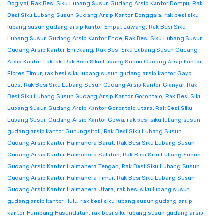
Dogiyai
,
Rak Besi Siku Lubang Susun Gudang Arsip Kantor Dompu
,
Rak
Besi Siku Lubang Susun Gudang Arsip Kantor Donggala
,
rak besi siku
lubang susun gudang arsip kantor Empat Lawang
,
Rak Besi Siku
Lubang Susun Gudang Arsip Kantor Ende
,
Rak Besi Siku Lubang Susun
Gudang Arsip Kantor Enrekang
,
Rak Besi Siku Lubang Susun Gudang
Arsip Kantor Fakfak
,
Rak Besi Siku Lubang Susun Gudang Arsip Kantor
Flores Timur
,
rak besi siku lubang susun gudang arsip kantor Gayo
Lues
,
Rak Besi Siku Lubang Susun Gudang Arsip Kantor Gianyar
,
Rak
Besi Siku Lubang Susun Gudang Arsip Kantor Gorontalo
,
Rak Besi Siku
Lubang Susun Gudang Arsip Kantor Gorontalo Utara
,
Rak Besi Siku
Lubang Susun Gudang Arsip Kantor Gowa
,
rak besi siku lubang susun
gudang arsip kantor Gunungsitoli
,
Rak Besi Siku Lubang Susun
Gudang Arsip Kantor Halmahera Barat
,
Rak Besi Siku Lubang Susun
Gudang Arsip Kantor Halmahera Selatan
,
Rak Besi Siku Lubang Susun
Gudang Arsip Kantor Halmahera Tengah
,
Rak Besi Siku Lubang Susun
Gudang Arsip Kantor Halmahera Timur
,
Rak Besi Siku Lubang Susun
Gudang Arsip Kantor Halmahera Utara
,
rak besi siku lubang susun
gudang arsip kantor Hulu
,
rak besi siku lubang susun gudang arsip
kantor Humbang Hasundutan
,
rak besi siku lubang susun gudang arsip