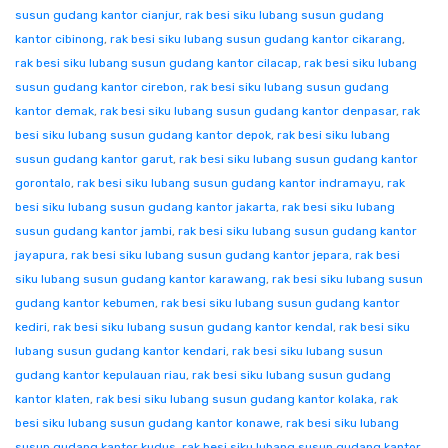
susun gudang kantor cianjur
,
rak besi siku lubang susun gudang
kantor cibinong
,
rak besi siku lubang susun gudang kantor cikarang
,
rak besi siku lubang susun gudang kantor cilacap
,
rak besi siku lubang
susun gudang kantor cirebon
,
rak besi siku lubang susun gudang
kantor demak
,
rak besi siku lubang susun gudang kantor denpasar
,
rak
besi siku lubang susun gudang kantor depok
,
rak besi siku lubang
susun gudang kantor garut
,
rak besi siku lubang susun gudang kantor
gorontalo
,
rak besi siku lubang susun gudang kantor indramayu
,
rak
besi siku lubang susun gudang kantor jakarta
,
rak besi siku lubang
susun gudang kantor jambi
,
rak besi siku lubang susun gudang kantor
jayapura
,
rak besi siku lubang susun gudang kantor jepara
,
rak besi
siku lubang susun gudang kantor karawang
,
rak besi siku lubang susun
gudang kantor kebumen
,
rak besi siku lubang susun gudang kantor
kediri
,
rak besi siku lubang susun gudang kantor kendal
,
rak besi siku
lubang susun gudang kantor kendari
,
rak besi siku lubang susun
gudang kantor kepulauan riau
,
rak besi siku lubang susun gudang
kantor klaten
,
rak besi siku lubang susun gudang kantor kolaka
,
rak
besi siku lubang susun gudang kantor konawe
,
rak besi siku lubang
susun gudang kantor kudus
,
rak besi siku lubang susun gudang kantor