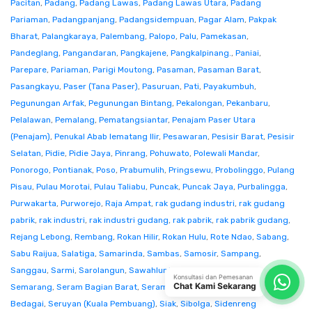
Pacitan
,
Padang
,
Padang Lawas
,
Padang Lawas Utara
,
Padang
Pariaman
,
Padangpanjang
,
Padangsidempuan
,
Pagar Alam
,
Pakpak
Bharat
,
Palangkaraya
,
Palembang
,
Palopo
,
Palu
,
Pamekasan
,
Pandeglang
,
Pangandaran
,
Pangkajene
,
Pangkalpinang.
,
Paniai
,
Parepare
,
Pariaman
,
Parigi Moutong
,
Pasaman
,
Pasaman Barat
,
Pasangkayu
,
Paser (Tana Paser)
,
Pasuruan
,
Pati
,
Payakumbuh
,
Pegunungan Arfak
,
Pegunungan Bintang
,
Pekalongan
,
Pekanbaru
,
Pelalawan
,
Pemalang
,
Pematangsiantar
,
Penajam Paser Utara
(Penajam)
,
Penukal Abab lematang Ilir
,
Pesawaran
,
Pesisir Barat
,
Pesisir
Selatan
,
Pidie
,
Pidie Jaya
,
Pinrang
,
Pohuwato
,
Polewali Mandar
,
Ponorogo
,
Pontianak
,
Poso
,
Prabumulih
,
Pringsewu
,
Probolinggo
,
Pulang
Pisau
,
Pulau Morotai
,
Pulau Taliabu
,
Puncak
,
Puncak Jaya
,
Purbalingga
,
Purwakarta
,
Purworejo
,
Raja Ampat
,
rak gudang industri
,
rak gudang
pabrik
,
rak industri
,
rak industri gudang
,
rak pabrik
,
rak pabrik gudang
,
Rejang Lebong
,
Rembang
,
Rokan Hilir
,
Rokan Hulu
,
Rote Ndao
,
Sabang
,
Sabu Raijua
,
Salatiga
,
Samarinda
,
Sambas
,
Samosir
,
Sampang
,
Sanggau
,
Sarmi
,
Sarolangun
,
Sawahlunto
,
Sekadau
,
Seluma
,
Konsultasi dan Pemesanan
Chat Kami Sekarang
Semarang
,
Seram Bagian Barat
,
Seram Bagian Timur
,
Serang
,
Serdang
Bedagai
,
Seruyan (Kuala Pembuang)
,
Siak
,
Sibolga
,
Sidenreng