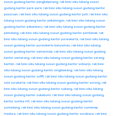
susun gudang kantor pangkalpinang
,
rak besi siku lubang susun
gudang kantor pare-pare
,
rak besi siku lubang susun gudang kantor
pasuruan
,
rak besi siku lubang susun gudang kantor pati
,
rak besi siku
lubang susun gudang kantor pekalongan
,
rak besi siku lubang susun
gudang kantor pekanbaru
,
rak besi siku lubang susun gudang kantor
pemalang
,
rak besi siku lubang susun gudang kantor pontianak
,
rak
besi siku lubang susun gudang kantor purwakarta
,
rak besi siku lubang
susun gudang kantor purwokerto banyumas
,
rak besi siku lubang
susun gudang kantor samarinda
,
rak besi siku lubang susun gudang
kantor semarang
,
rak besi siku lubang susun gudang kantor serang
banten
,
rak besi siku lubang susun gudang kantor sidoarjo
,
rak besi
siku lubang susun gudang kantor singkawang
,
rak besi siku lubang
susun gudang kantor sofifi
,
rak besi siku lubang susun gudang kantor
solo surakarta
,
rak besi siku lubang susun gudang kantor sorong
,
rak
besi siku lubang susun gudang kantor subang
,
rak besi siku lubang
susun gudang kantor sukabumi
,
rak besi siku lubang susun gudang
kantor sumba ntt
,
rak besi siku lubang susun gudang kantor
sumedang
,
rak besi siku lubang susun gudang kantor sumenep
madura
,
rak besi siku lubang susun gudang kantor surabaya
,
rak besi