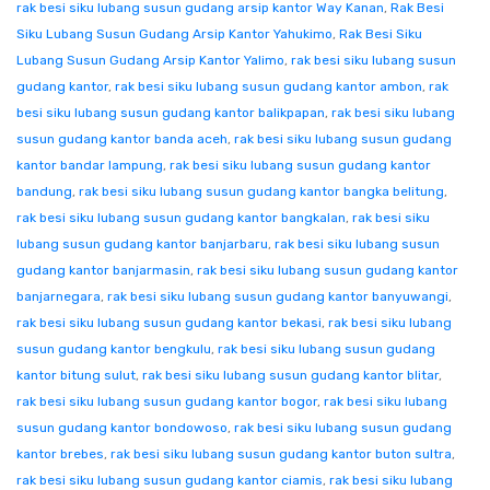
rak besi siku lubang susun gudang arsip kantor Way Kanan
,
Rak Besi
Siku Lubang Susun Gudang Arsip Kantor Yahukimo
,
Rak Besi Siku
Lubang Susun Gudang Arsip Kantor Yalimo
,
rak besi siku lubang susun
gudang kantor
,
rak besi siku lubang susun gudang kantor ambon
,
rak
besi siku lubang susun gudang kantor balikpapan
,
rak besi siku lubang
susun gudang kantor banda aceh
,
rak besi siku lubang susun gudang
kantor bandar lampung
,
rak besi siku lubang susun gudang kantor
bandung
,
rak besi siku lubang susun gudang kantor bangka belitung
,
rak besi siku lubang susun gudang kantor bangkalan
,
rak besi siku
lubang susun gudang kantor banjarbaru
,
rak besi siku lubang susun
gudang kantor banjarmasin
,
rak besi siku lubang susun gudang kantor
banjarnegara
,
rak besi siku lubang susun gudang kantor banyuwangi
,
rak besi siku lubang susun gudang kantor bekasi
,
rak besi siku lubang
susun gudang kantor bengkulu
,
rak besi siku lubang susun gudang
kantor bitung sulut
,
rak besi siku lubang susun gudang kantor blitar
,
rak besi siku lubang susun gudang kantor bogor
,
rak besi siku lubang
susun gudang kantor bondowoso
,
rak besi siku lubang susun gudang
kantor brebes
,
rak besi siku lubang susun gudang kantor buton sultra
,
rak besi siku lubang susun gudang kantor ciamis
,
rak besi siku lubang