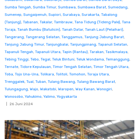
Sumba Tengah
,
Sumba Timur
,
Sumbawa
,
Sumbawa Barat
,
Sumedang
,
Sumenep
,
Sungaipenuh
,
Supiori
,
Surabaya
,
Surakarta
,
Tabalong
(Tanjung)
,
Tabanan
,
Takalar
,
Tambrauw
,
Tana Tidung (Tideng Pale)
,
Tana
Toraja
,
Tanah Bumbu (Batulicin)
,
Tanah Datar
,
Tanah Laut (Pelaihari)
,
Tangerang
,
Tangerang Selatan
,
Tanggamus
,
Tanjung Jabung Barat
,
Tanjung Jabung Timur
,
Tanjungbalai
,
Tanjungpinang
,
Tapanuli Selatan
,
Tapanuli Tengah
,
Tapanuli Utara
,
Tapin (Rantau)
,
Tarakan
,
Tasikmalaya
,
Tebing Tinggi
,
Tebo
,
Tegal
,
Teluk Bintuni
,
Teluk Wondama
,
Temanggung
,
Ternate
,
Tidore Kepulauan
,
Timor Tengah Selatan
,
Timor Tengah Utara
,
Toba
,
Tojo Una-Una
,
Tolikara
,
Tolitoli
,
Tomohon
,
Toraja Utara
,
Trenggalek
,
Tual
,
Tuban
,
Tulang Bawang
,
Tulang Bawang Barat
,
Tulungagung
,
Wajo
,
Wakatobi
,
Waropen
,
Way Kanan
,
Wonogiri
,
Wonosobo
,
Yahukimo
,
Yalimo
,
Yogyakarta
26 Juni 2024