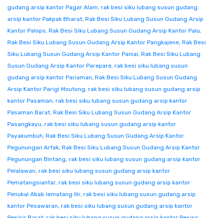
gudang arsip kantor Pagar Alam
,
rak besi siku lubang susun gudang
arsip kantor Pakpak Bharat
,
Rak Besi Siku Lubang Susun Gudang Arsip
Kantor Palopo
,
Rak Besi Siku Lubang Susun Gudang Arsip Kantor Palu
,
Rak Besi Siku Lubang Susun Gudang Arsip Kantor Pangkajene
,
Rak Besi
Siku Lubang Susun Gudang Arsip Kantor Paniai
,
Rak Besi Siku Lubang
Susun Gudang Arsip Kantor Parepare
,
rak besi siku lubang susun
gudang arsip kantor Pariaman
,
Rak Besi Siku Lubang Susun Gudang
Arsip Kantor Parigi Moutong
,
rak besi siku lubang susun gudang arsip
kantor Pasaman
,
rak besi siku lubang susun gudang arsip kantor
Pasaman Barat
,
Rak Besi Siku Lubang Susun Gudang Arsip Kantor
Pasangkayu
,
rak besi siku lubang susun gudang arsip kantor
Payakumbuh
,
Rak Besi Siku Lubang Susun Gudang Arsip Kantor
Pegunungan Arfak
,
Rak Besi Siku Lubang Susun Gudang Arsip Kantor
Pegunungan Bintang
,
rak besi siku lubang susun gudang arsip kantor
Pelalawan
,
rak besi siku lubang susun gudang arsip kantor
Pematangsiantar
,
rak besi siku lubang susun gudang arsip kantor
Penukal Abab lematang Ilir
,
rak besi siku lubang susun gudang arsip
kantor Pesawaran
,
rak besi siku lubang susun gudang arsip kantor
Pesisir Barat
,
rak besi siku lubang susun gudang arsip kantor Pesisir