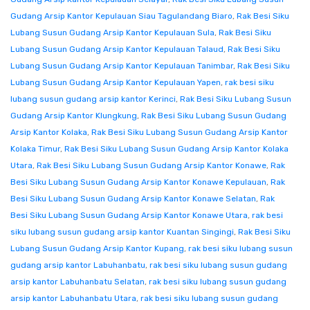
Gudang Arsip Kantor Kepulauan Siau Tagulandang Biaro
,
Rak Besi Siku
Lubang Susun Gudang Arsip Kantor Kepulauan Sula
,
Rak Besi Siku
Lubang Susun Gudang Arsip Kantor Kepulauan Talaud
,
Rak Besi Siku
Lubang Susun Gudang Arsip Kantor Kepulauan Tanimbar
,
Rak Besi Siku
Lubang Susun Gudang Arsip Kantor Kepulauan Yapen
,
rak besi siku
lubang susun gudang arsip kantor Kerinci
,
Rak Besi Siku Lubang Susun
Gudang Arsip Kantor Klungkung
,
Rak Besi Siku Lubang Susun Gudang
Arsip Kantor Kolaka
,
Rak Besi Siku Lubang Susun Gudang Arsip Kantor
Kolaka Timur
,
Rak Besi Siku Lubang Susun Gudang Arsip Kantor Kolaka
Utara
,
Rak Besi Siku Lubang Susun Gudang Arsip Kantor Konawe
,
Rak
Besi Siku Lubang Susun Gudang Arsip Kantor Konawe Kepulauan
,
Rak
Besi Siku Lubang Susun Gudang Arsip Kantor Konawe Selatan
,
Rak
Besi Siku Lubang Susun Gudang Arsip Kantor Konawe Utara
,
rak besi
siku lubang susun gudang arsip kantor Kuantan Singingi
,
Rak Besi Siku
Lubang Susun Gudang Arsip Kantor Kupang
,
rak besi siku lubang susun
gudang arsip kantor Labuhanbatu
,
rak besi siku lubang susun gudang
arsip kantor Labuhanbatu Selatan
,
rak besi siku lubang susun gudang
arsip kantor Labuhanbatu Utara
,
rak besi siku lubang susun gudang