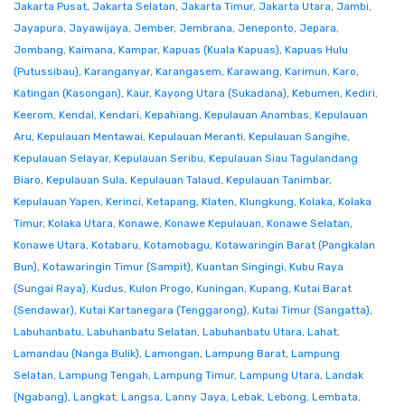
Jakarta Pusat
,
Jakarta Selatan
,
Jakarta Timur
,
Jakarta Utara
,
Jambi
,
Jayapura
,
Jayawijaya
,
Jember
,
Jembrana
,
Jeneponto
,
Jepara
,
Jombang
,
Kaimana
,
Kampar
,
Kapuas (Kuala Kapuas)
,
Kapuas Hulu
(Putussibau)
,
Karanganyar
,
Karangasem
,
Karawang
,
Karimun
,
Karo
,
Katingan (Kasongan)
,
Kaur
,
Kayong Utara (Sukadana)
,
Kebumen
,
Kediri
,
Keerom
,
Kendal
,
Kendari
,
Kepahiang
,
Kepulauan Anambas
,
Kepulauan
Aru
,
Kepulauan Mentawai
,
Kepulauan Meranti
,
Kepulauan Sangihe
,
Kepulauan Selayar
,
Kepulauan Seribu
,
Kepulauan Siau Tagulandang
Biaro
,
Kepulauan Sula
,
Kepulauan Talaud
,
Kepulauan Tanimbar
,
Kepulauan Yapen
,
Kerinci
,
Ketapang
,
Klaten
,
Klungkung
,
Kolaka
,
Kolaka
Timur
,
Kolaka Utara
,
Konawe
,
Konawe Kepulauan
,
Konawe Selatan
,
Konawe Utara
,
Kotabaru
,
Kotamobagu
,
Kotawaringin Barat (Pangkalan
Bun)
,
Kotawaringin Timur (Sampit)
,
Kuantan Singingi
,
Kubu Raya
(Sungai Raya)
,
Kudus
,
Kulon Progo
,
Kuningan
,
Kupang
,
Kutai Barat
(Sendawar)
,
Kutai Kartanegara (Tenggarong)
,
Kutai Timur (Sangatta)
,
Labuhanbatu
,
Labuhanbatu Selatan
,
Labuhanbatu Utara
,
Lahat
,
Lamandau (Nanga Bulik)
,
Lamongan
,
Lampung Barat
,
Lampung
Selatan
,
Lampung Tengah
,
Lampung Timur
,
Lampung Utara
,
Landak
(Ngabang)
,
Langkat
,
Langsa
,
Lanny Jaya
,
Lebak
,
Lebong
,
Lembata
,