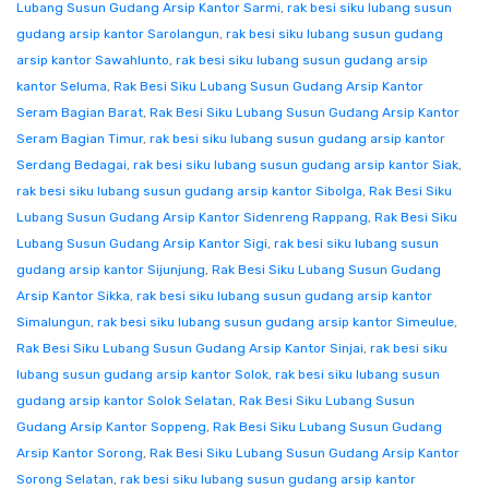
Lubang Susun Gudang Arsip Kantor Sarmi
,
rak besi siku lubang susun
gudang arsip kantor Sarolangun
,
rak besi siku lubang susun gudang
arsip kantor Sawahlunto
,
rak besi siku lubang susun gudang arsip
kantor Seluma
,
Rak Besi Siku Lubang Susun Gudang Arsip Kantor
Seram Bagian Barat
,
Rak Besi Siku Lubang Susun Gudang Arsip Kantor
Seram Bagian Timur
,
rak besi siku lubang susun gudang arsip kantor
Serdang Bedagai
,
rak besi siku lubang susun gudang arsip kantor Siak
,
rak besi siku lubang susun gudang arsip kantor Sibolga
,
Rak Besi Siku
Lubang Susun Gudang Arsip Kantor Sidenreng Rappang
,
Rak Besi Siku
Lubang Susun Gudang Arsip Kantor Sigi
,
rak besi siku lubang susun
gudang arsip kantor Sijunjung
,
Rak Besi Siku Lubang Susun Gudang
Arsip Kantor Sikka
,
rak besi siku lubang susun gudang arsip kantor
Simalungun
,
rak besi siku lubang susun gudang arsip kantor Simeulue
,
Rak Besi Siku Lubang Susun Gudang Arsip Kantor Sinjai
,
rak besi siku
lubang susun gudang arsip kantor Solok
,
rak besi siku lubang susun
gudang arsip kantor Solok Selatan
,
Rak Besi Siku Lubang Susun
Gudang Arsip Kantor Soppeng
,
Rak Besi Siku Lubang Susun Gudang
Arsip Kantor Sorong
,
Rak Besi Siku Lubang Susun Gudang Arsip Kantor
Sorong Selatan
,
rak besi siku lubang susun gudang arsip kantor