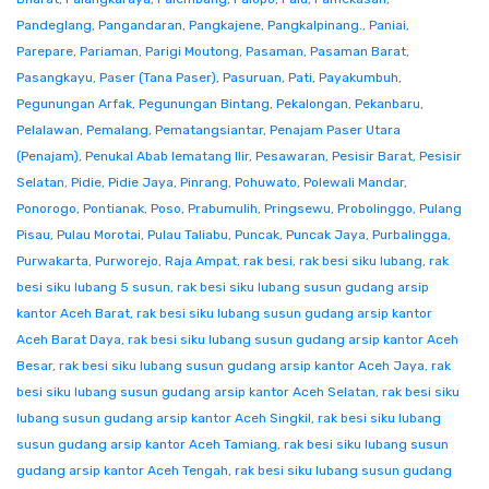
Pandeglang
,
Pangandaran
,
Pangkajene
,
Pangkalpinang.
,
Paniai
,
Parepare
,
Pariaman
,
Parigi Moutong
,
Pasaman
,
Pasaman Barat
,
Pasangkayu
,
Paser (Tana Paser)
,
Pasuruan
,
Pati
,
Payakumbuh
,
Pegunungan Arfak
,
Pegunungan Bintang
,
Pekalongan
,
Pekanbaru
,
Pelalawan
,
Pemalang
,
Pematangsiantar
,
Penajam Paser Utara
(Penajam)
,
Penukal Abab lematang Ilir
,
Pesawaran
,
Pesisir Barat
,
Pesisir
Selatan
,
Pidie
,
Pidie Jaya
,
Pinrang
,
Pohuwato
,
Polewali Mandar
,
Ponorogo
,
Pontianak
,
Poso
,
Prabumulih
,
Pringsewu
,
Probolinggo
,
Pulang
Pisau
,
Pulau Morotai
,
Pulau Taliabu
,
Puncak
,
Puncak Jaya
,
Purbalingga
,
Purwakarta
,
Purworejo
,
Raja Ampat
,
rak besi
,
rak besi siku lubang
,
rak
besi siku lubang 5 susun
,
rak besi siku lubang susun gudang arsip
kantor Aceh Barat
,
rak besi siku lubang susun gudang arsip kantor
Aceh Barat Daya
,
rak besi siku lubang susun gudang arsip kantor Aceh
Besar
,
rak besi siku lubang susun gudang arsip kantor Aceh Jaya
,
rak
besi siku lubang susun gudang arsip kantor Aceh Selatan
,
rak besi siku
lubang susun gudang arsip kantor Aceh Singkil
,
rak besi siku lubang
susun gudang arsip kantor Aceh Tamiang
,
rak besi siku lubang susun
gudang arsip kantor Aceh Tengah
,
rak besi siku lubang susun gudang