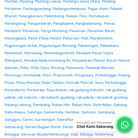
Pacitan
,
Padang
,
Padang Lawas
,
Padang Lawas Utara
,
Padang
Pariaman
,
Padangpanjang
,
Padangsidempuan
,
Pagar Alam
,
Pakpak
Bharat
,
Palangkaraya
,
Palembang
,
Palopo
,
Palu
,
Pamekasan
,
Pandeglang
,
Pangandaran
,
Pangkajene
,
Pangkalpinang.
,
Paniai
,
Parepare
,
Pariaman
,
Parigi Moutong
,
Pasaman
,
Pasaman Barat
,
Pasangkayu
,
Paser (Tana Paser)
,
Pasuruan
,
Pati
,
Payakumbuh
,
Pegunungan Arfak
,
Pegunungan Bintang
,
Pekalongan
,
Pekanbaru
,
Pelalawan
,
Pemalang
,
Pematangsiantar
,
Penajam Paser Utara
(Penajam)
,
Penukal Abab lematang Ilir
,
Pesawaran
,
Pesisir Barat
,
Pesisir
Selatan
,
Pidie
,
Pidie Jaya
,
Pinrang
,
Pohuwato
,
Polewali Mandar
,
Ponorogo
,
Pontianak
,
Poso
,
Prabumulih
,
Pringsewu
,
Probolinggo
,
Pulang
Pisau
,
Pulau Morotai
,
Pulau Taliabu
,
Puncak
,
Puncak Jaya
,
Purbalingga
,
Purwakarta
,
Purworejo
,
Raja Ampat
,
rak gudang industri
,
rak gudang
pabrik
,
rak industri
,
rak industri gudang
,
rak pabrik
,
rak pabrik gudang
,
Rejang Lebong
,
Rembang
,
Rokan Hilir
,
Rokan Hulu
,
Rote Ndao
,
Sabang
,
Sabu Raijua
,
Salatiga
,
Samarinda
,
Sambas
,
Samosir
,
Sampang
,
Sanggau
,
Sarmi
,
Sarolangun
,
Sawahlunto
,
Sekadau
,
Seluma
,
Konsultasi dan Pemesanan
Chat Kami Sekarang
Semarang
,
Seram Bagian Barat
,
Seram Bagian Timur
,
Serang
,
Serdang
Bedagai
,
Seruyan (Kuala Pembuang)
,
Siak
,
Sibolga
,
Sidenreng