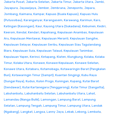
Jakarta Pusat
,
Jakarta Selatan
,
Jakarta Timur
,
Jakarta Utara
,
Jambi
,
Jayapura
,
Jayawijaya
,
Jember
,
Jembrana
,
Jeneponto
,
Jepara
,
Jombang
,
Kaimana
,
Kampar
,
Kapuas (Kuala Kapuas)
,
Kapuas Hulu
(Putussibau)
,
Karanganyar
,
Karangasem
,
Karawang
,
Karimun
,
Karo
,
Katingan (Kasongan)
,
Kaur
,
Kayong Utara (Sukadana)
,
Kebumen
,
Kediri
,
Keerom
,
Kendal
,
Kendari
,
Kepahiang
,
Kepulauan Anambas
,
Kepulauan
Aru
,
Kepulauan Mentawai
,
Kepulauan Meranti
,
Kepulauan Sangihe
,
Kepulauan Selayar
,
Kepulauan Seribu
,
Kepulauan Siau Tagulandang
Biaro
,
Kepulauan Sula
,
Kepulauan Talaud
,
Kepulauan Tanimbar
,
Kepulauan Yapen
,
Kerinci
,
Ketapang
,
Klaten
,
Klungkung
,
Kolaka
,
Kolaka
Timur
,
Kolaka Utara
,
Konawe
,
Konawe Kepulauan
,
Konawe Selatan
,
Konawe Utara
,
Kotabaru
,
Kotamobagu
,
Kotawaringin Barat (Pangkalan
Bun)
,
Kotawaringin Timur (Sampit)
,
Kuantan Singingi
,
Kubu Raya
(Sungai Raya)
,
Kudus
,
Kulon Progo
,
Kuningan
,
Kupang
,
Kutai Barat
(Sendawar)
,
Kutai Kartanegara (Tenggarong)
,
Kutai Timur (Sangatta)
,
Labuhanbatu
,
Labuhanbatu Selatan
,
Labuhanbatu Utara
,
Lahat
,
Lamandau (Nanga Bulik)
,
Lamongan
,
Lampung Barat
,
Lampung
Selatan
,
Lampung Tengah
,
Lampung Timur
,
Lampung Utara
,
Landak
(Ngabang)
,
Langkat
,
Langsa
,
Lanny Jaya
,
Lebak
,
Lebong
,
Lembata
,