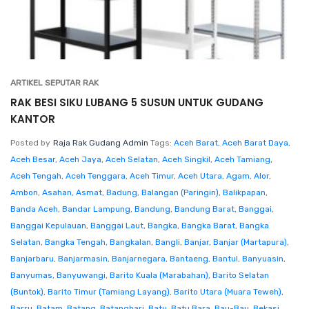
ARTIKEL SEPUTAR RAK
RAK BESI SIKU LUBANG 5 SUSUN UNTUK GUDANG
KANTOR
Posted by
Raja Rak Gudang Admin
Tags:
Aceh Barat
,
Aceh Barat Daya
,
Aceh Besar
,
Aceh Jaya
,
Aceh Selatan
,
Aceh Singkil
,
Aceh Tamiang
,
Aceh Tengah
,
Aceh Tenggara
,
Aceh Timur
,
Aceh Utara
,
Agam
,
Alor
,
Ambon
,
Asahan
,
Asmat
,
Badung
,
Balangan (Paringin)
,
Balikpapan
,
Banda Aceh
,
Bandar Lampung
,
Bandung
,
Bandung Barat
,
Banggai
,
Banggai Kepulauan
,
Banggai Laut
,
Bangka
,
Bangka Barat
,
Bangka
Selatan
,
Bangka Tengah
,
Bangkalan
,
Bangli
,
Banjar
,
Banjar (Martapura)
,
Banjarbaru
,
Banjarmasin
,
Banjarnegara
,
Bantaeng
,
Bantul
,
Banyuasin
,
Banyumas
,
Banyuwangi
,
Barito Kuala (Marabahan)
,
Barito Selatan
(Buntok)
,
Barito Timur (Tamiang Layang)
,
Barito Utara (Muara Teweh)
,
Barru
,
Batam
,
Batang
,
Batanghari
,
Batu
,
Batu Bara
,
Bau-Bau
,
Bekasi
,