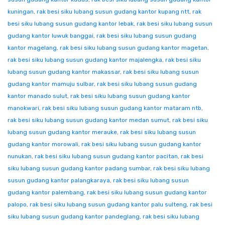
kuningan
,
rak besi siku lubang susun gudang kantor kupang ntt
,
rak
besi siku lubang susun gudang kantor lebak
,
rak besi siku lubang susun
gudang kantor luwuk banggai
,
rak besi siku lubang susun gudang
kantor magelang
,
rak besi siku lubang susun gudang kantor magetan
,
rak besi siku lubang susun gudang kantor majalengka
,
rak besi siku
lubang susun gudang kantor makassar
,
rak besi siku lubang susun
gudang kantor mamuju sulbar
,
rak besi siku lubang susun gudang
kantor manado sulut
,
rak besi siku lubang susun gudang kantor
manokwari
,
rak besi siku lubang susun gudang kantor mataram ntb
,
rak besi siku lubang susun gudang kantor medan sumut
,
rak besi siku
lubang susun gudang kantor merauke
,
rak besi siku lubang susun
gudang kantor morowali
,
rak besi siku lubang susun gudang kantor
nunukan
,
rak besi siku lubang susun gudang kantor pacitan
,
rak besi
siku lubang susun gudang kantor padang sumbar
,
rak besi siku lubang
susun gudang kantor palangkaraya
,
rak besi siku lubang susun
gudang kantor palembang
,
rak besi siku lubang susun gudang kantor
palopo
,
rak besi siku lubang susun gudang kantor palu sulteng
,
rak besi
siku lubang susun gudang kantor pandeglang
,
rak besi siku lubang