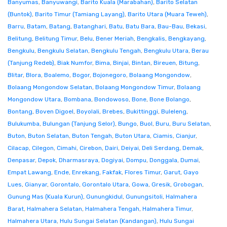
Banyumas
,
Banyuwangi
,
Barito Kuala (Marabahan)
,
Barito Selatan
(Buntok)
,
Barito Timur (Tamiang Layang)
,
Barito Utara (Muara Teweh)
,
Barru
,
Batam
,
Batang
,
Batanghari
,
Batu
,
Batu Bara
,
Bau-Bau
,
Bekasi
,
Belitung
,
Belitung Timur
,
Belu
,
Bener Meriah
,
Bengkalis
,
Bengkayang
,
Bengkulu
,
Bengkulu Selatan
,
Bengkulu Tengah
,
Bengkulu Utara
,
Berau
(Tanjung Redeb)
,
Biak Numfor
,
Bima
,
Binjai
,
Bintan
,
Bireuen
,
Bitung
,
Blitar
,
Blora
,
Boalemo
,
Bogor
,
Bojonegoro
,
Bolaang Mongondow
,
Bolaang Mongondow Selatan
,
Bolaang Mongondow Timur
,
Bolaang
Mongondow Utara
,
Bombana
,
Bondowoso
,
Bone
,
Bone Bolango
,
Bontang
,
Boven Digoel
,
Boyolali
,
Brebes
,
Bukittinggi
,
Buleleng
,
Bulukumba
,
Bulungan (Tanjung Selor)
,
Bungo
,
Buol
,
Buru
,
Buru Selatan
,
Buton
,
Buton Selatan
,
Buton Tengah
,
Buton Utara
,
Ciamis
,
Cianjur
,
Cilacap
,
Cilegon
,
Cimahi
,
Cirebon
,
Dairi
,
Deiyai
,
Deli Serdang
,
Demak
,
Denpasar
,
Depok
,
Dharmasraya
,
Dogiyai
,
Dompu
,
Donggala
,
Dumai
,
Empat Lawang
,
Ende
,
Enrekang
,
Fakfak
,
Flores Timur
,
Garut
,
Gayo
Lues
,
Gianyar
,
Gorontalo
,
Gorontalo Utara
,
Gowa
,
Gresik
,
Grobogan
,
Gunung Mas (Kuala Kurun)
,
Gunungkidul
,
Gunungsitoli
,
Halmahera
Barat
,
Halmahera Selatan
,
Halmahera Tengah
,
Halmahera Timur
,
Halmahera Utara
,
Hulu Sungai Selatan (Kandangan)
,
Hulu Sungai