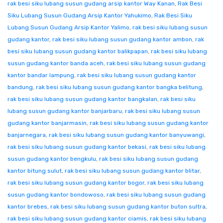
rak besi siku lubang susun gudang arsip kantor Way Kanan
,
Rak Besi
Siku Lubang Susun Gudang Arsip Kantor Yahukimo
,
Rak Besi Siku
Lubang Susun Gudang Arsip Kantor Yalimo
,
rak besi siku lubang susun
gudang kantor
,
rak besi siku lubang susun gudang kantor ambon
,
rak
besi siku lubang susun gudang kantor balikpapan
,
rak besi siku lubang
susun gudang kantor banda aceh
,
rak besi siku lubang susun gudang
kantor bandar lampung
,
rak besi siku lubang susun gudang kantor
bandung
,
rak besi siku lubang susun gudang kantor bangka belitung
,
rak besi siku lubang susun gudang kantor bangkalan
,
rak besi siku
lubang susun gudang kantor banjarbaru
,
rak besi siku lubang susun
gudang kantor banjarmasin
,
rak besi siku lubang susun gudang kantor
banjarnegara
,
rak besi siku lubang susun gudang kantor banyuwangi
,
rak besi siku lubang susun gudang kantor bekasi
,
rak besi siku lubang
susun gudang kantor bengkulu
,
rak besi siku lubang susun gudang
kantor bitung sulut
,
rak besi siku lubang susun gudang kantor blitar
,
rak besi siku lubang susun gudang kantor bogor
,
rak besi siku lubang
susun gudang kantor bondowoso
,
rak besi siku lubang susun gudang
kantor brebes
,
rak besi siku lubang susun gudang kantor buton sultra
,
rak besi siku lubang susun gudang kantor ciamis
,
rak besi siku lubang