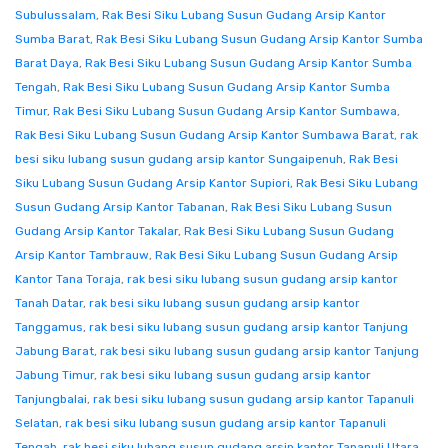
Subulussalam
,
Rak Besi Siku Lubang Susun Gudang Arsip Kantor
Sumba Barat
,
Rak Besi Siku Lubang Susun Gudang Arsip Kantor Sumba
Barat Daya
,
Rak Besi Siku Lubang Susun Gudang Arsip Kantor Sumba
Tengah
,
Rak Besi Siku Lubang Susun Gudang Arsip Kantor Sumba
Timur
,
Rak Besi Siku Lubang Susun Gudang Arsip Kantor Sumbawa
,
Rak Besi Siku Lubang Susun Gudang Arsip Kantor Sumbawa Barat
,
rak
besi siku lubang susun gudang arsip kantor Sungaipenuh
,
Rak Besi
Siku Lubang Susun Gudang Arsip Kantor Supiori
,
Rak Besi Siku Lubang
Susun Gudang Arsip Kantor Tabanan
,
Rak Besi Siku Lubang Susun
Gudang Arsip Kantor Takalar
,
Rak Besi Siku Lubang Susun Gudang
Arsip Kantor Tambrauw
,
Rak Besi Siku Lubang Susun Gudang Arsip
Kantor Tana Toraja
,
rak besi siku lubang susun gudang arsip kantor
Tanah Datar
,
rak besi siku lubang susun gudang arsip kantor
Tanggamus
,
rak besi siku lubang susun gudang arsip kantor Tanjung
Jabung Barat
,
rak besi siku lubang susun gudang arsip kantor Tanjung
Jabung Timur
,
rak besi siku lubang susun gudang arsip kantor
Tanjungbalai
,
rak besi siku lubang susun gudang arsip kantor Tapanuli
Selatan
,
rak besi siku lubang susun gudang arsip kantor Tapanuli
Tengah
,
rak besi siku lubang susun gudang arsip kantor Tapanuli Utara
,