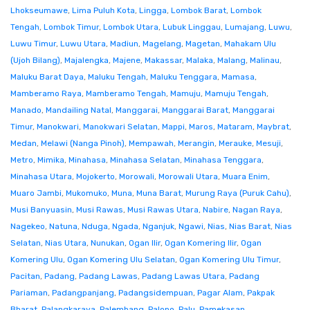
Lhokseumawe
,
Lima Puluh Kota
,
Lingga
,
Lombok Barat
,
Lombok
Tengah
,
Lombok Timur
,
Lombok Utara
,
Lubuk Linggau
,
Lumajang
,
Luwu
,
Luwu Timur
,
Luwu Utara
,
Madiun
,
Magelang
,
Magetan
,
Mahakam Ulu
(Ujoh Bilang)
,
Majalengka
,
Majene
,
Makassar
,
Malaka
,
Malang
,
Malinau
,
Maluku Barat Daya
,
Maluku Tengah
,
Maluku Tenggara
,
Mamasa
,
Mamberamo Raya
,
Mamberamo Tengah
,
Mamuju
,
Mamuju Tengah
,
Manado
,
Mandailing Natal
,
Manggarai
,
Manggarai Barat
,
Manggarai
Timur
,
Manokwari
,
Manokwari Selatan
,
Mappi
,
Maros
,
Mataram
,
Maybrat
,
Medan
,
Melawi (Nanga Pinoh)
,
Mempawah
,
Merangin
,
Merauke
,
Mesuji
,
Metro
,
Mimika
,
Minahasa
,
Minahasa Selatan
,
Minahasa Tenggara
,
Minahasa Utara
,
Mojokerto
,
Morowali
,
Morowali Utara
,
Muara Enim
,
Muaro Jambi
,
Mukomuko
,
Muna
,
Muna Barat
,
Murung Raya (Puruk Cahu)
,
Musi Banyuasin
,
Musi Rawas
,
Musi Rawas Utara
,
Nabire
,
Nagan Raya
,
Nagekeo
,
Natuna
,
Nduga
,
Ngada
,
Nganjuk
,
Ngawi
,
Nias
,
Nias Barat
,
Nias
Selatan
,
Nias Utara
,
Nunukan
,
Ogan Ilir
,
Ogan Komering Ilir
,
Ogan
Komering Ulu
,
Ogan Komering Ulu Selatan
,
Ogan Komering Ulu Timur
,
Pacitan
,
Padang
,
Padang Lawas
,
Padang Lawas Utara
,
Padang
Pariaman
,
Padangpanjang
,
Padangsidempuan
,
Pagar Alam
,
Pakpak
Bharat
,
Palangkaraya
,
Palembang
,
Palopo
,
Palu
,
Pamekasan
,