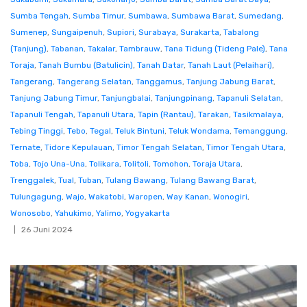
Sumba Tengah
,
Sumba Timur
,
Sumbawa
,
Sumbawa Barat
,
Sumedang
,
Sumenep
,
Sungaipenuh
,
Supiori
,
Surabaya
,
Surakarta
,
Tabalong
(Tanjung)
,
Tabanan
,
Takalar
,
Tambrauw
,
Tana Tidung (Tideng Pale)
,
Tana
Toraja
,
Tanah Bumbu (Batulicin)
,
Tanah Datar
,
Tanah Laut (Pelaihari)
,
Tangerang
,
Tangerang Selatan
,
Tanggamus
,
Tanjung Jabung Barat
,
Tanjung Jabung Timur
,
Tanjungbalai
,
Tanjungpinang
,
Tapanuli Selatan
,
Tapanuli Tengah
,
Tapanuli Utara
,
Tapin (Rantau)
,
Tarakan
,
Tasikmalaya
,
Tebing Tinggi
,
Tebo
,
Tegal
,
Teluk Bintuni
,
Teluk Wondama
,
Temanggung
,
Ternate
,
Tidore Kepulauan
,
Timor Tengah Selatan
,
Timor Tengah Utara
,
Toba
,
Tojo Una-Una
,
Tolikara
,
Tolitoli
,
Tomohon
,
Toraja Utara
,
Trenggalek
,
Tual
,
Tuban
,
Tulang Bawang
,
Tulang Bawang Barat
,
Tulungagung
,
Wajo
,
Wakatobi
,
Waropen
,
Way Kanan
,
Wonogiri
,
Wonosobo
,
Yahukimo
,
Yalimo
,
Yogyakarta
26 Juni 2024