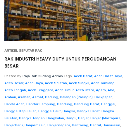
ARTIKEL SEPUTAR RAK
RAK INDUSTRI HEAVY DUTY UNTUK PERGUDANGAN
BESAR
Posted by
Raja Rak Gudang Admin
Tags:
Aceh Barat
,
Aceh Barat Daya
,
Aceh Besar
,
Aceh Jaya
,
Aceh Selatan
,
Aceh Singkil
,
Aceh Tamiang
,
Aceh Tengah
,
Aceh Tenggara
,
Aceh Timur
,
Aceh Utara
,
Agam
,
Alor
,
Ambon
,
Asahan
,
Asmat
,
Badung
,
Balangan (Paringin)
,
Balikpapan
,
Banda Aceh
,
Bandar Lampung
,
Bandung
,
Bandung Barat
,
Banggai
,
Banggai Kepulauan
,
Banggai Laut
,
Bangka
,
Bangka Barat
,
Bangka
Selatan
,
Bangka Tengah
,
Bangkalan
,
Bangli
,
Banjar
,
Banjar (Martapura)
,
Banjarbaru
,
Banjarmasin
,
Banjarnegara
,
Bantaeng
,
Bantul
,
Banyuasin
,