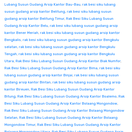
Lubang Susun Gudang Arsip Kantor Bau-Bau
,
rak besi siku lubang
susun gudang arsip kantor Belitung
,
rak besi siku lubang susun
gudang arsip kantor Belitung Timur
,
Rak Besi Siku Lubang Susun
Gudang Arsip Kantor Belu
,
rak besi siku lubang susun gudang arsip
kantor Bener Meriah
,
rak besi siku lubang susun gudang arsip kantor
Bengkalis
,
rak besi siku lubang susun gudang arsip kantor Bengkulu
selatan
,
rak besi siku lubang susun gudang arsip kantor Bengkulu
Tengah
,
rak besi siku lubang susun gudang arsip kantor Bengkulu
Utara
,
Rak Besi Siku Lubang Susun Gudang Arsip Kantor Biak Numfor
,
Rak Besi Siku Lubang Susun Gudang Arsip Kantor Bima
,
rak besi siku
lubang susun gudang arsip kantor Binjai
,
rak besi siku lubang susun
gudang arsip kantor Bintan
,
rak besi siku lubang susun gudang arsip
kantor Bireuen
,
Rak Besi Siku Lubang Susun Gudang Arsip Kantor
Bitung
,
Rak Besi Siku Lubang Susun Gudang Arsip Kantor Boalemo
,
Rak
Besi Siku Lubang Susun Gudang Arsip Kantor Bolaang Mongondow
,
Rak Besi Siku Lubang Susun Gudang Arsip Kantor Bolaang Mongondow
Selatan
,
Rak Besi Siku Lubang Susun Gudang Arsip Kantor Bolaang
Mongondow Timur
,
Rak Besi Siku Lubang Susun Gudang Arsip Kantor
Bolaang Mongondow Utara
,
Rak Besi Siku Lubang Susun Gudang Arsip