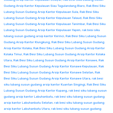
Gudang Arsip Kantor Kepulauan Siau Tagulandang Biaro
,
Rak Besi Siku
Lubang Susun Gudang Arsip Kantor Kepulauan Sula
,
Rak Besi Siku
Lubang Susun Gudang Arsip Kantor Kepulauan Talaud
,
Rak Besi Siku
Lubang Susun Gudang Arsip Kantor Kepulauan Tanimbar
,
Rak Besi Siku
Lubang Susun Gudang Arsip Kantor Kepulauan Yapen
,
rak besi siku
lubang susun gudang arsip kantor Kerinci
,
Rak Besi Siku Lubang Susun
Gudang Arsip Kantor Klungkung
,
Rak Besi Siku Lubang Susun Gudang
Arsip Kantor Kolaka
,
Rak Besi Siku Lubang Susun Gudang Arsip Kantor
Kolaka Timur
,
Rak Besi Siku Lubang Susun Gudang Arsip Kantor Kolaka
Utara
,
Rak Besi Siku Lubang Susun Gudang Arsip Kantor Konawe
,
Rak
Besi Siku Lubang Susun Gudang Arsip Kantor Konawe Kepulauan
,
Rak
Besi Siku Lubang Susun Gudang Arsip Kantor Konawe Selatan
,
Rak
Besi Siku Lubang Susun Gudang Arsip Kantor Konawe Utara
,
rak besi
siku lubang susun gudang arsip kantor Kuantan Singingi
,
Rak Besi Siku
Lubang Susun Gudang Arsip Kantor Kupang
,
rak besi siku lubang susun
gudang arsip kantor Labuhanbatu
,
rak besi siku lubang susun gudang
arsip kantor Labuhanbatu Selatan
,
rak besi siku lubang susun gudang
arsip kantor Labuhanbatu Utara
,
rak besi siku lubang susun gudang