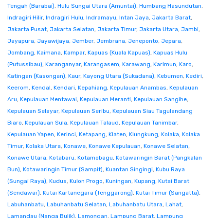
Tengah (Barabai)
,
Hulu Sungai Utara (Amuntai)
,
Humbang Hasundutan
,
Indragiri Hilir
,
Indragiri Hulu
,
Indramayu
,
Intan Jaya
,
Jakarta Barat
,
Jakarta Pusat
,
Jakarta Selatan
,
Jakarta Timur
,
Jakarta Utara
,
Jambi
,
Jayapura
,
Jayawijaya
,
Jember
,
Jembrana
,
Jeneponto
,
Jepara
,
Jombang
,
Kaimana
,
Kampar
,
Kapuas (Kuala Kapuas)
,
Kapuas Hulu
(Putussibau)
,
Karanganyar
,
Karangasem
,
Karawang
,
Karimun
,
Karo
,
Katingan (Kasongan)
,
Kaur
,
Kayong Utara (Sukadana)
,
Kebumen
,
Kediri
,
Keerom
,
Kendal
,
Kendari
,
Kepahiang
,
Kepulauan Anambas
,
Kepulauan
Aru
,
Kepulauan Mentawai
,
Kepulauan Meranti
,
Kepulauan Sangihe
,
Kepulauan Selayar
,
Kepulauan Seribu
,
Kepulauan Siau Tagulandang
Biaro
,
Kepulauan Sula
,
Kepulauan Talaud
,
Kepulauan Tanimbar
,
Kepulauan Yapen
,
Kerinci
,
Ketapang
,
Klaten
,
Klungkung
,
Kolaka
,
Kolaka
Timur
,
Kolaka Utara
,
Konawe
,
Konawe Kepulauan
,
Konawe Selatan
,
Konawe Utara
,
Kotabaru
,
Kotamobagu
,
Kotawaringin Barat (Pangkalan
Bun)
,
Kotawaringin Timur (Sampit)
,
Kuantan Singingi
,
Kubu Raya
(Sungai Raya)
,
Kudus
,
Kulon Progo
,
Kuningan
,
Kupang
,
Kutai Barat
(Sendawar)
,
Kutai Kartanegara (Tenggarong)
,
Kutai Timur (Sangatta)
,
Labuhanbatu
,
Labuhanbatu Selatan
,
Labuhanbatu Utara
,
Lahat
,
Lamandau (Nanga Bulik)
,
Lamongan
,
Lampung Barat
,
Lampung