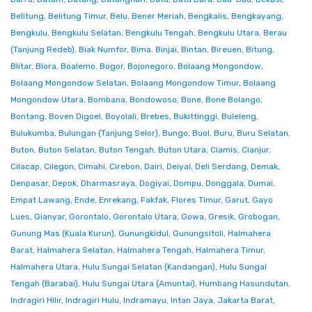
Belitung
,
Belitung Timur
,
Belu
,
Bener Meriah
,
Bengkalis
,
Bengkayang
,
Bengkulu
,
Bengkulu Selatan
,
Bengkulu Tengah
,
Bengkulu Utara
,
Berau
(Tanjung Redeb)
,
Biak Numfor
,
Bima
,
Binjai
,
Bintan
,
Bireuen
,
Bitung
,
Blitar
,
Blora
,
Boalemo
,
Bogor
,
Bojonegoro
,
Bolaang Mongondow
,
Bolaang Mongondow Selatan
,
Bolaang Mongondow Timur
,
Bolaang
Mongondow Utara
,
Bombana
,
Bondowoso
,
Bone
,
Bone Bolango
,
Bontang
,
Boven Digoel
,
Boyolali
,
Brebes
,
Bukittinggi
,
Buleleng
,
Bulukumba
,
Bulungan (Tanjung Selor)
,
Bungo
,
Buol
,
Buru
,
Buru Selatan
,
Buton
,
Buton Selatan
,
Buton Tengah
,
Buton Utara
,
Ciamis
,
Cianjur
,
Cilacap
,
Cilegon
,
Cimahi
,
Cirebon
,
Dairi
,
Deiyai
,
Deli Serdang
,
Demak
,
Denpasar
,
Depok
,
Dharmasraya
,
Dogiyai
,
Dompu
,
Donggala
,
Dumai
,
Empat Lawang
,
Ende
,
Enrekang
,
Fakfak
,
Flores Timur
,
Garut
,
Gayo
Lues
,
Gianyar
,
Gorontalo
,
Gorontalo Utara
,
Gowa
,
Gresik
,
Grobogan
,
Gunung Mas (Kuala Kurun)
,
Gunungkidul
,
Gunungsitoli
,
Halmahera
Barat
,
Halmahera Selatan
,
Halmahera Tengah
,
Halmahera Timur
,
Halmahera Utara
,
Hulu Sungai Selatan (Kandangan)
,
Hulu Sungai
Tengah (Barabai)
,
Hulu Sungai Utara (Amuntai)
,
Humbang Hasundutan
,
Indragiri Hilir
,
Indragiri Hulu
,
Indramayu
,
Intan Jaya
,
Jakarta Barat
,