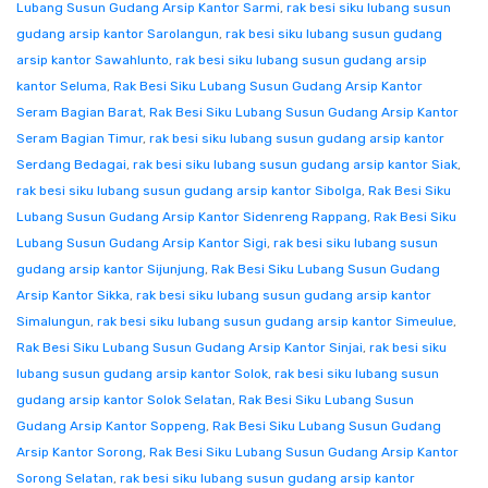
Lubang Susun Gudang Arsip Kantor Sarmi
,
rak besi siku lubang susun
gudang arsip kantor Sarolangun
,
rak besi siku lubang susun gudang
arsip kantor Sawahlunto
,
rak besi siku lubang susun gudang arsip
kantor Seluma
,
Rak Besi Siku Lubang Susun Gudang Arsip Kantor
Seram Bagian Barat
,
Rak Besi Siku Lubang Susun Gudang Arsip Kantor
Seram Bagian Timur
,
rak besi siku lubang susun gudang arsip kantor
Serdang Bedagai
,
rak besi siku lubang susun gudang arsip kantor Siak
,
rak besi siku lubang susun gudang arsip kantor Sibolga
,
Rak Besi Siku
Lubang Susun Gudang Arsip Kantor Sidenreng Rappang
,
Rak Besi Siku
Lubang Susun Gudang Arsip Kantor Sigi
,
rak besi siku lubang susun
gudang arsip kantor Sijunjung
,
Rak Besi Siku Lubang Susun Gudang
Arsip Kantor Sikka
,
rak besi siku lubang susun gudang arsip kantor
Simalungun
,
rak besi siku lubang susun gudang arsip kantor Simeulue
,
Rak Besi Siku Lubang Susun Gudang Arsip Kantor Sinjai
,
rak besi siku
lubang susun gudang arsip kantor Solok
,
rak besi siku lubang susun
gudang arsip kantor Solok Selatan
,
Rak Besi Siku Lubang Susun
Gudang Arsip Kantor Soppeng
,
Rak Besi Siku Lubang Susun Gudang
Arsip Kantor Sorong
,
Rak Besi Siku Lubang Susun Gudang Arsip Kantor
Sorong Selatan
,
rak besi siku lubang susun gudang arsip kantor