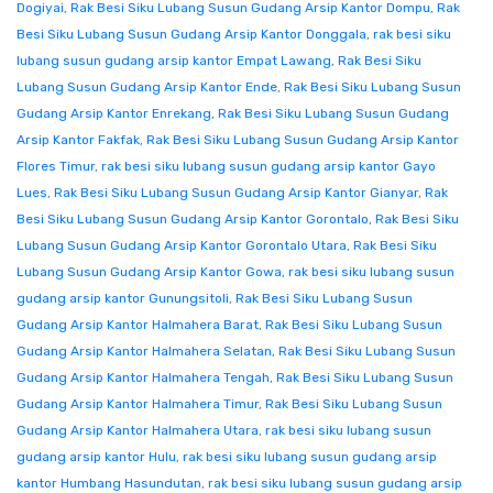
Dogiyai
,
Rak Besi Siku Lubang Susun Gudang Arsip Kantor Dompu
,
Rak
Besi Siku Lubang Susun Gudang Arsip Kantor Donggala
,
rak besi siku
lubang susun gudang arsip kantor Empat Lawang
,
Rak Besi Siku
Lubang Susun Gudang Arsip Kantor Ende
,
Rak Besi Siku Lubang Susun
Gudang Arsip Kantor Enrekang
,
Rak Besi Siku Lubang Susun Gudang
Arsip Kantor Fakfak
,
Rak Besi Siku Lubang Susun Gudang Arsip Kantor
Flores Timur
,
rak besi siku lubang susun gudang arsip kantor Gayo
Lues
,
Rak Besi Siku Lubang Susun Gudang Arsip Kantor Gianyar
,
Rak
Besi Siku Lubang Susun Gudang Arsip Kantor Gorontalo
,
Rak Besi Siku
Lubang Susun Gudang Arsip Kantor Gorontalo Utara
,
Rak Besi Siku
Lubang Susun Gudang Arsip Kantor Gowa
,
rak besi siku lubang susun
gudang arsip kantor Gunungsitoli
,
Rak Besi Siku Lubang Susun
Gudang Arsip Kantor Halmahera Barat
,
Rak Besi Siku Lubang Susun
Gudang Arsip Kantor Halmahera Selatan
,
Rak Besi Siku Lubang Susun
Gudang Arsip Kantor Halmahera Tengah
,
Rak Besi Siku Lubang Susun
Gudang Arsip Kantor Halmahera Timur
,
Rak Besi Siku Lubang Susun
Gudang Arsip Kantor Halmahera Utara
,
rak besi siku lubang susun
gudang arsip kantor Hulu
,
rak besi siku lubang susun gudang arsip
kantor Humbang Hasundutan
,
rak besi siku lubang susun gudang arsip