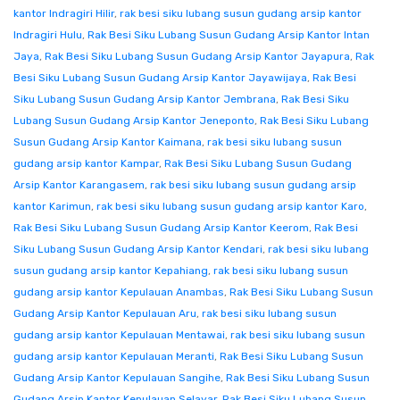
kantor Indragiri Hilir
,
rak besi siku lubang susun gudang arsip kantor
Indragiri Hulu
,
Rak Besi Siku Lubang Susun Gudang Arsip Kantor Intan
Jaya
,
Rak Besi Siku Lubang Susun Gudang Arsip Kantor Jayapura
,
Rak
Besi Siku Lubang Susun Gudang Arsip Kantor Jayawijaya
,
Rak Besi
Siku Lubang Susun Gudang Arsip Kantor Jembrana
,
Rak Besi Siku
Lubang Susun Gudang Arsip Kantor Jeneponto
,
Rak Besi Siku Lubang
Susun Gudang Arsip Kantor Kaimana
,
rak besi siku lubang susun
gudang arsip kantor Kampar
,
Rak Besi Siku Lubang Susun Gudang
Arsip Kantor Karangasem
,
rak besi siku lubang susun gudang arsip
kantor Karimun
,
rak besi siku lubang susun gudang arsip kantor Karo
,
Rak Besi Siku Lubang Susun Gudang Arsip Kantor Keerom
,
Rak Besi
Siku Lubang Susun Gudang Arsip Kantor Kendari
,
rak besi siku lubang
susun gudang arsip kantor Kepahiang
,
rak besi siku lubang susun
gudang arsip kantor Kepulauan Anambas
,
Rak Besi Siku Lubang Susun
Gudang Arsip Kantor Kepulauan Aru
,
rak besi siku lubang susun
gudang arsip kantor Kepulauan Mentawai
,
rak besi siku lubang susun
gudang arsip kantor Kepulauan Meranti
,
Rak Besi Siku Lubang Susun
Gudang Arsip Kantor Kepulauan Sangihe
,
Rak Besi Siku Lubang Susun
Gudang Arsip Kantor Kepulauan Selayar
,
Rak Besi Siku Lubang Susun