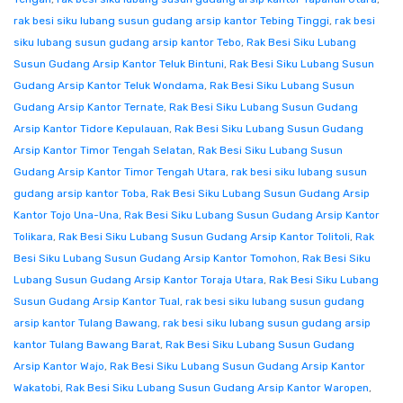
rak besi siku lubang susun gudang arsip kantor Tebing Tinggi
,
rak besi
siku lubang susun gudang arsip kantor Tebo
,
Rak Besi Siku Lubang
Susun Gudang Arsip Kantor Teluk Bintuni
,
Rak Besi Siku Lubang Susun
Gudang Arsip Kantor Teluk Wondama
,
Rak Besi Siku Lubang Susun
Gudang Arsip Kantor Ternate
,
Rak Besi Siku Lubang Susun Gudang
Arsip Kantor Tidore Kepulauan
,
Rak Besi Siku Lubang Susun Gudang
Arsip Kantor Timor Tengah Selatan
,
Rak Besi Siku Lubang Susun
Gudang Arsip Kantor Timor Tengah Utara
,
rak besi siku lubang susun
gudang arsip kantor Toba
,
Rak Besi Siku Lubang Susun Gudang Arsip
Kantor Tojo Una-Una
,
Rak Besi Siku Lubang Susun Gudang Arsip Kantor
Tolikara
,
Rak Besi Siku Lubang Susun Gudang Arsip Kantor Tolitoli
,
Rak
Besi Siku Lubang Susun Gudang Arsip Kantor Tomohon
,
Rak Besi Siku
Lubang Susun Gudang Arsip Kantor Toraja Utara
,
Rak Besi Siku Lubang
Susun Gudang Arsip Kantor Tual
,
rak besi siku lubang susun gudang
arsip kantor Tulang Bawang
,
rak besi siku lubang susun gudang arsip
kantor Tulang Bawang Barat
,
Rak Besi Siku Lubang Susun Gudang
Arsip Kantor Wajo
,
Rak Besi Siku Lubang Susun Gudang Arsip Kantor
Wakatobi
,
Rak Besi Siku Lubang Susun Gudang Arsip Kantor Waropen
,