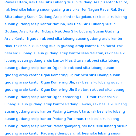
Rawas Utara
,
Rak Besi Siku Lubang Susun Gudang Arsip Kantor Nabire
,
rak besi siku lubang susun gudang arsip kantor Nagan Raya
,
Rak Besi
Siku Lubang Susun Gudang Arsip Kantor Nagekeo
,
rak besi siku lubang
susun gudang arsip kantor Natuna
,
Rak Besi Siku Lubang Susun
Gudang Arsip Kantor Nduga
,
Rak Besi Siku Lubang Susun Gudang
Arsip Kantor Ngada
,
rak besi siku lubang susun gudang arsip kantor
Nias
,
rak besi siku lubang susun gudang arsip kantor Nias Barat
,
rak
besi siku lubang susun gudang arsip kantor Nias Selatan
,
rak besi siku
lubang susun gudang arsip kantor Nias Utara
,
rak besi siku lubang
susun gudang arsip kantor Ogan Ilir
,
rak besi siku lubang susun
gudang arsip kantor Ogan Komering Ilir
,
rak besi siku lubang susun
gudang arsip kantor Ogan Komering Ulu
,
rak besi siku lubang susun
gudang arsip kantor Ogan Komering Ulu Selatan
,
rak besi siku lubang
susun gudang arsip kantor Ogan Komering Ulu Timur
,
rak besi siku
lubang susun gudang arsip kantor Padang Lawas
,
rak besi siku lubang
susun gudang arsip kantor Padang Lawas Utara
,
rak besi siku lubang
susun gudang arsip kantor Padang Pariaman
,
rak besi siku lubang
susun gudang arsip kantor Padangpanjang
,
rak besi siku lubang susun
gudang arsip kantor Padangsidempuan
,
rak besi siku lubang susun