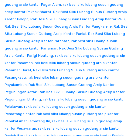
gudang arsip kantor Pagar Alam
,
rak besi siku lubang susun gudang
arsip kantor Pakpak Bharat
,
Rak Besi Siku Lubang Susun Gudang Arsip
Kantor Palopo
,
Rak Besi Siku Lubang Susun Gudang Arsip Kantor Palu
,
Rak Besi Siku Lubang Susun Gudang Arsip Kantor Pangkajene
,
Rak Besi
Siku Lubang Susun Gudang Arsip Kantor Paniai
,
Rak Besi Siku Lubang
Susun Gudang Arsip Kantor Parepare
,
rak besi siku lubang susun
gudang arsip kantor Pariaman
,
Rak Besi Siku Lubang Susun Gudang
Arsip Kantor Parigi Moutong
,
rak besi siku lubang susun gudang arsip
kantor Pasaman
,
rak besi siku lubang susun gudang arsip kantor
Pasaman Barat
,
Rak Besi Siku Lubang Susun Gudang Arsip Kantor
Pasangkayu
,
rak besi siku lubang susun gudang arsip kantor
Payakumbuh
,
Rak Besi Siku Lubang Susun Gudang Arsip Kantor
Pegunungan Arfak
,
Rak Besi Siku Lubang Susun Gudang Arsip Kantor
Pegunungan Bintang
,
rak besi siku lubang susun gudang arsip kantor
Pelalawan
,
rak besi siku lubang susun gudang arsip kantor
Pematangsiantar
,
rak besi siku lubang susun gudang arsip kantor
Penukal Abab lematang Ilir
,
rak besi siku lubang susun gudang arsip
kantor Pesawaran
,
rak besi siku lubang susun gudang arsip kantor
Pesisir Barat
,
rak besi siku lubang susun gudang arsip kantor Pesisir