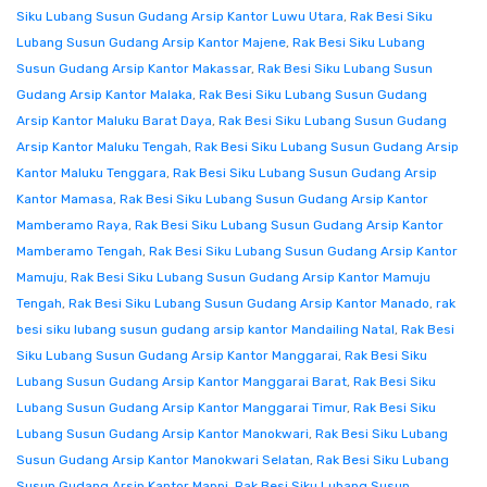
Siku Lubang Susun Gudang Arsip Kantor Luwu Utara
,
Rak Besi Siku
Lubang Susun Gudang Arsip Kantor Majene
,
Rak Besi Siku Lubang
Susun Gudang Arsip Kantor Makassar
,
Rak Besi Siku Lubang Susun
Gudang Arsip Kantor Malaka
,
Rak Besi Siku Lubang Susun Gudang
Arsip Kantor Maluku Barat Daya
,
Rak Besi Siku Lubang Susun Gudang
Arsip Kantor Maluku Tengah
,
Rak Besi Siku Lubang Susun Gudang Arsip
Kantor Maluku Tenggara
,
Rak Besi Siku Lubang Susun Gudang Arsip
Kantor Mamasa
,
Rak Besi Siku Lubang Susun Gudang Arsip Kantor
Mamberamo Raya
,
Rak Besi Siku Lubang Susun Gudang Arsip Kantor
Mamberamo Tengah
,
Rak Besi Siku Lubang Susun Gudang Arsip Kantor
Mamuju
,
Rak Besi Siku Lubang Susun Gudang Arsip Kantor Mamuju
Tengah
,
Rak Besi Siku Lubang Susun Gudang Arsip Kantor Manado
,
rak
besi siku lubang susun gudang arsip kantor Mandailing Natal
,
Rak Besi
Siku Lubang Susun Gudang Arsip Kantor Manggarai
,
Rak Besi Siku
Lubang Susun Gudang Arsip Kantor Manggarai Barat
,
Rak Besi Siku
Lubang Susun Gudang Arsip Kantor Manggarai Timur
,
Rak Besi Siku
Lubang Susun Gudang Arsip Kantor Manokwari
,
Rak Besi Siku Lubang
Susun Gudang Arsip Kantor Manokwari Selatan
,
Rak Besi Siku Lubang
Susun Gudang Arsip Kantor Mappi
,
Rak Besi Siku Lubang Susun