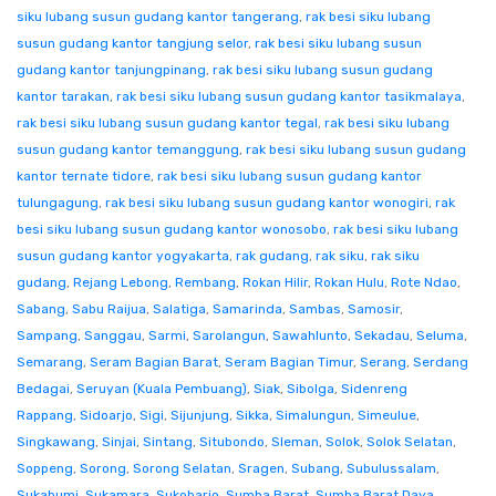
siku lubang susun gudang kantor tangerang
,
rak besi siku lubang
susun gudang kantor tangjung selor
,
rak besi siku lubang susun
gudang kantor tanjungpinang
,
rak besi siku lubang susun gudang
kantor tarakan
,
rak besi siku lubang susun gudang kantor tasikmalaya
,
rak besi siku lubang susun gudang kantor tegal
,
rak besi siku lubang
susun gudang kantor temanggung
,
rak besi siku lubang susun gudang
kantor ternate tidore
,
rak besi siku lubang susun gudang kantor
tulungagung
,
rak besi siku lubang susun gudang kantor wonogiri
,
rak
besi siku lubang susun gudang kantor wonosobo
,
rak besi siku lubang
susun gudang kantor yogyakarta
,
rak gudang
,
rak siku
,
rak siku
gudang
,
Rejang Lebong
,
Rembang
,
Rokan Hilir
,
Rokan Hulu
,
Rote Ndao
,
Sabang
,
Sabu Raijua
,
Salatiga
,
Samarinda
,
Sambas
,
Samosir
,
Sampang
,
Sanggau
,
Sarmi
,
Sarolangun
,
Sawahlunto
,
Sekadau
,
Seluma
,
Semarang
,
Seram Bagian Barat
,
Seram Bagian Timur
,
Serang
,
Serdang
Bedagai
,
Seruyan (Kuala Pembuang)
,
Siak
,
Sibolga
,
Sidenreng
Rappang
,
Sidoarjo
,
Sigi
,
Sijunjung
,
Sikka
,
Simalungun
,
Simeulue
,
Singkawang
,
Sinjai
,
Sintang
,
Situbondo
,
Sleman
,
Solok
,
Solok Selatan
,
Soppeng
,
Sorong
,
Sorong Selatan
,
Sragen
,
Subang
,
Subulussalam
,
Sukabumi
,
Sukamara
,
Sukoharjo
,
Sumba Barat
,
Sumba Barat Daya
,