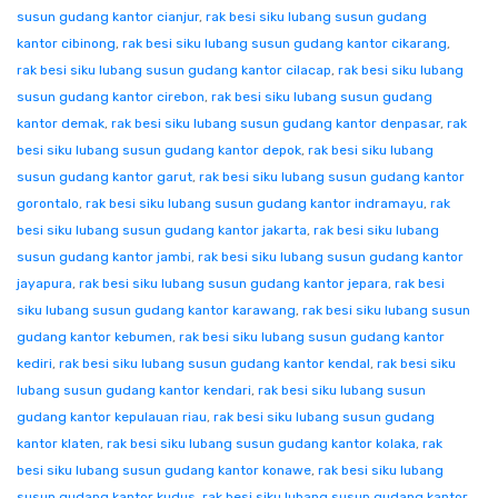
susun gudang kantor cianjur
,
rak besi siku lubang susun gudang
kantor cibinong
,
rak besi siku lubang susun gudang kantor cikarang
,
rak besi siku lubang susun gudang kantor cilacap
,
rak besi siku lubang
susun gudang kantor cirebon
,
rak besi siku lubang susun gudang
kantor demak
,
rak besi siku lubang susun gudang kantor denpasar
,
rak
besi siku lubang susun gudang kantor depok
,
rak besi siku lubang
susun gudang kantor garut
,
rak besi siku lubang susun gudang kantor
gorontalo
,
rak besi siku lubang susun gudang kantor indramayu
,
rak
besi siku lubang susun gudang kantor jakarta
,
rak besi siku lubang
susun gudang kantor jambi
,
rak besi siku lubang susun gudang kantor
jayapura
,
rak besi siku lubang susun gudang kantor jepara
,
rak besi
siku lubang susun gudang kantor karawang
,
rak besi siku lubang susun
gudang kantor kebumen
,
rak besi siku lubang susun gudang kantor
kediri
,
rak besi siku lubang susun gudang kantor kendal
,
rak besi siku
lubang susun gudang kantor kendari
,
rak besi siku lubang susun
gudang kantor kepulauan riau
,
rak besi siku lubang susun gudang
kantor klaten
,
rak besi siku lubang susun gudang kantor kolaka
,
rak
besi siku lubang susun gudang kantor konawe
,
rak besi siku lubang
susun gudang kantor kudus
,
rak besi siku lubang susun gudang kantor