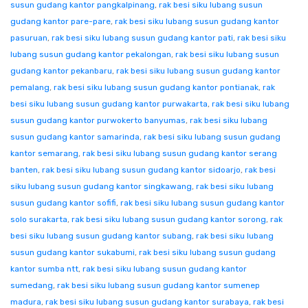
susun gudang kantor pangkalpinang
,
rak besi siku lubang susun
gudang kantor pare-pare
,
rak besi siku lubang susun gudang kantor
pasuruan
,
rak besi siku lubang susun gudang kantor pati
,
rak besi siku
lubang susun gudang kantor pekalongan
,
rak besi siku lubang susun
gudang kantor pekanbaru
,
rak besi siku lubang susun gudang kantor
pemalang
,
rak besi siku lubang susun gudang kantor pontianak
,
rak
besi siku lubang susun gudang kantor purwakarta
,
rak besi siku lubang
susun gudang kantor purwokerto banyumas
,
rak besi siku lubang
susun gudang kantor samarinda
,
rak besi siku lubang susun gudang
kantor semarang
,
rak besi siku lubang susun gudang kantor serang
banten
,
rak besi siku lubang susun gudang kantor sidoarjo
,
rak besi
siku lubang susun gudang kantor singkawang
,
rak besi siku lubang
susun gudang kantor sofifi
,
rak besi siku lubang susun gudang kantor
solo surakarta
,
rak besi siku lubang susun gudang kantor sorong
,
rak
besi siku lubang susun gudang kantor subang
,
rak besi siku lubang
susun gudang kantor sukabumi
,
rak besi siku lubang susun gudang
kantor sumba ntt
,
rak besi siku lubang susun gudang kantor
sumedang
,
rak besi siku lubang susun gudang kantor sumenep
madura
,
rak besi siku lubang susun gudang kantor surabaya
,
rak besi