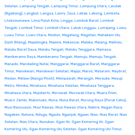
Selatan
,
Lampung Tengah
,
Lampung Timur
,
Lampung Utara
,
Landak
(Ngabang)
,
Langkat
,
Langsa
,
Lanny Jaya
,
Lebak
,
Lebong
,
Lembata
,
Lhokseumawe
,
Lima Puluh Kota
,
Lingga
,
Lombok Barat
,
Lombok
Tengah
,
Lombok Timur
,
Lombok Utara
,
Lubuk Linggau
,
Lumajang
,
Luwu
,
Luwu Timur
,
Luwu Utara
,
Madiun
,
Magelang
,
Magetan
,
Mahakam Ulu
(Ujoh Bilang)
,
Majalengka
,
Majene
,
Makassar
,
Malaka
,
Malang
,
Malinau
,
Maluku Barat Daya
,
Maluku Tengah
,
Maluku Tenggara
,
Mamasa
,
Mamberamo Raya
,
Mamberamo Tengah
,
Mamuju
,
Mamuju Tengah
,
Manado
,
Mandailing Natal
,
Manggarai
,
Manggarai Barat
,
Manggarai
Timur
,
Manokwari
,
Manokwari Selatan
,
Mappi
,
Maros
,
Mataram
,
Maybrat
,
Medan
,
Melawi (Nanga Pinoh)
,
Mempawah
,
Merangin
,
Merauke
,
Mesuji
,
Metro
,
Mimika
,
Minahasa
,
Minahasa Selatan
,
Minahasa Tenggara
,
Minahasa Utara
,
Mojokerto
,
Morowali
,
Morowali Utara
,
Muara Enim
,
Muaro Jambi
,
Mukomuko
,
Muna
,
Muna Barat
,
Murung Raya (Puruk Cahu)
,
Musi Banyuasin
,
Musi Rawas
,
Musi Rawas Utara
,
Nabire
,
Nagan Raya
,
Nagekeo
,
Natuna
,
Nduga
,
Ngada
,
Nganjuk
,
Ngawi
,
Nias
,
Nias Barat
,
Nias
Selatan
,
Nias Utara
,
Nunukan
,
Ogan Ilir
,
Ogan Komering Ilir
,
Ogan
Komering Ulu
,
Ogan Komering Ulu Selatan
,
Ogan Komering Ulu Timur
,