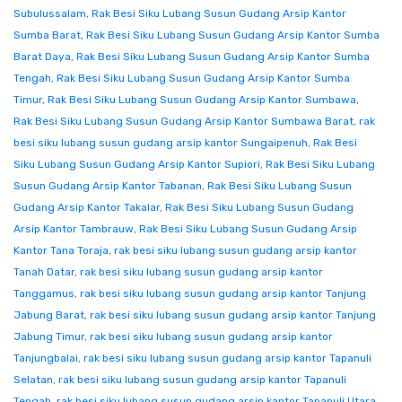
Subulussalam
,
Rak Besi Siku Lubang Susun Gudang Arsip Kantor
Sumba Barat
,
Rak Besi Siku Lubang Susun Gudang Arsip Kantor Sumba
Barat Daya
,
Rak Besi Siku Lubang Susun Gudang Arsip Kantor Sumba
Tengah
,
Rak Besi Siku Lubang Susun Gudang Arsip Kantor Sumba
Timur
,
Rak Besi Siku Lubang Susun Gudang Arsip Kantor Sumbawa
,
Rak Besi Siku Lubang Susun Gudang Arsip Kantor Sumbawa Barat
,
rak
besi siku lubang susun gudang arsip kantor Sungaipenuh
,
Rak Besi
Siku Lubang Susun Gudang Arsip Kantor Supiori
,
Rak Besi Siku Lubang
Susun Gudang Arsip Kantor Tabanan
,
Rak Besi Siku Lubang Susun
Gudang Arsip Kantor Takalar
,
Rak Besi Siku Lubang Susun Gudang
Arsip Kantor Tambrauw
,
Rak Besi Siku Lubang Susun Gudang Arsip
Kantor Tana Toraja
,
rak besi siku lubang susun gudang arsip kantor
Tanah Datar
,
rak besi siku lubang susun gudang arsip kantor
Tanggamus
,
rak besi siku lubang susun gudang arsip kantor Tanjung
Jabung Barat
,
rak besi siku lubang susun gudang arsip kantor Tanjung
Jabung Timur
,
rak besi siku lubang susun gudang arsip kantor
Tanjungbalai
,
rak besi siku lubang susun gudang arsip kantor Tapanuli
Selatan
,
rak besi siku lubang susun gudang arsip kantor Tapanuli
Tengah
,
rak besi siku lubang susun gudang arsip kantor Tapanuli Utara
,