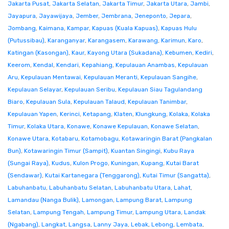
Jakarta Pusat
,
Jakarta Selatan
,
Jakarta Timur
,
Jakarta Utara
,
Jambi
,
Jayapura
,
Jayawijaya
,
Jember
,
Jembrana
,
Jeneponto
,
Jepara
,
Jombang
,
Kaimana
,
Kampar
,
Kapuas (Kuala Kapuas)
,
Kapuas Hulu
(Putussibau)
,
Karanganyar
,
Karangasem
,
Karawang
,
Karimun
,
Karo
,
Katingan (Kasongan)
,
Kaur
,
Kayong Utara (Sukadana)
,
Kebumen
,
Kediri
,
Keerom
,
Kendal
,
Kendari
,
Kepahiang
,
Kepulauan Anambas
,
Kepulauan
Aru
,
Kepulauan Mentawai
,
Kepulauan Meranti
,
Kepulauan Sangihe
,
Kepulauan Selayar
,
Kepulauan Seribu
,
Kepulauan Siau Tagulandang
Biaro
,
Kepulauan Sula
,
Kepulauan Talaud
,
Kepulauan Tanimbar
,
Kepulauan Yapen
,
Kerinci
,
Ketapang
,
Klaten
,
Klungkung
,
Kolaka
,
Kolaka
Timur
,
Kolaka Utara
,
Konawe
,
Konawe Kepulauan
,
Konawe Selatan
,
Konawe Utara
,
Kotabaru
,
Kotamobagu
,
Kotawaringin Barat (Pangkalan
Bun)
,
Kotawaringin Timur (Sampit)
,
Kuantan Singingi
,
Kubu Raya
(Sungai Raya)
,
Kudus
,
Kulon Progo
,
Kuningan
,
Kupang
,
Kutai Barat
(Sendawar)
,
Kutai Kartanegara (Tenggarong)
,
Kutai Timur (Sangatta)
,
Labuhanbatu
,
Labuhanbatu Selatan
,
Labuhanbatu Utara
,
Lahat
,
Lamandau (Nanga Bulik)
,
Lamongan
,
Lampung Barat
,
Lampung
Selatan
,
Lampung Tengah
,
Lampung Timur
,
Lampung Utara
,
Landak
(Ngabang)
,
Langkat
,
Langsa
,
Lanny Jaya
,
Lebak
,
Lebong
,
Lembata
,