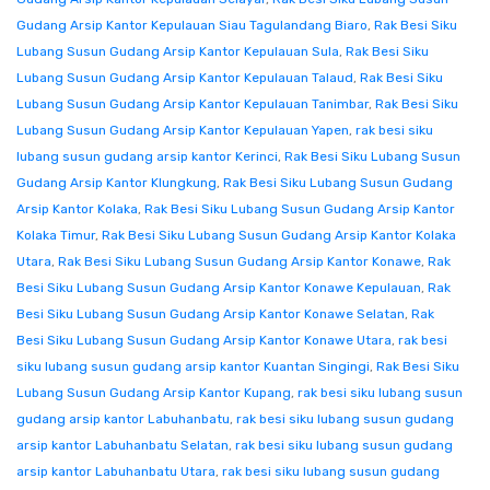
Gudang Arsip Kantor Kepulauan Siau Tagulandang Biaro
,
Rak Besi Siku
Lubang Susun Gudang Arsip Kantor Kepulauan Sula
,
Rak Besi Siku
Lubang Susun Gudang Arsip Kantor Kepulauan Talaud
,
Rak Besi Siku
Lubang Susun Gudang Arsip Kantor Kepulauan Tanimbar
,
Rak Besi Siku
Lubang Susun Gudang Arsip Kantor Kepulauan Yapen
,
rak besi siku
lubang susun gudang arsip kantor Kerinci
,
Rak Besi Siku Lubang Susun
Gudang Arsip Kantor Klungkung
,
Rak Besi Siku Lubang Susun Gudang
Arsip Kantor Kolaka
,
Rak Besi Siku Lubang Susun Gudang Arsip Kantor
Kolaka Timur
,
Rak Besi Siku Lubang Susun Gudang Arsip Kantor Kolaka
Utara
,
Rak Besi Siku Lubang Susun Gudang Arsip Kantor Konawe
,
Rak
Besi Siku Lubang Susun Gudang Arsip Kantor Konawe Kepulauan
,
Rak
Besi Siku Lubang Susun Gudang Arsip Kantor Konawe Selatan
,
Rak
Besi Siku Lubang Susun Gudang Arsip Kantor Konawe Utara
,
rak besi
siku lubang susun gudang arsip kantor Kuantan Singingi
,
Rak Besi Siku
Lubang Susun Gudang Arsip Kantor Kupang
,
rak besi siku lubang susun
gudang arsip kantor Labuhanbatu
,
rak besi siku lubang susun gudang
arsip kantor Labuhanbatu Selatan
,
rak besi siku lubang susun gudang
arsip kantor Labuhanbatu Utara
,
rak besi siku lubang susun gudang