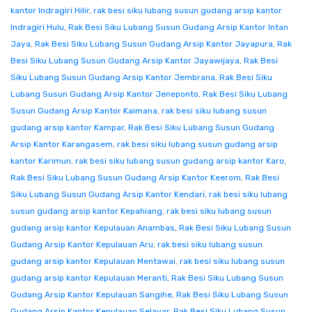
kantor Indragiri Hilir
,
rak besi siku lubang susun gudang arsip kantor
Indragiri Hulu
,
Rak Besi Siku Lubang Susun Gudang Arsip Kantor Intan
Jaya
,
Rak Besi Siku Lubang Susun Gudang Arsip Kantor Jayapura
,
Rak
Besi Siku Lubang Susun Gudang Arsip Kantor Jayawijaya
,
Rak Besi
Siku Lubang Susun Gudang Arsip Kantor Jembrana
,
Rak Besi Siku
Lubang Susun Gudang Arsip Kantor Jeneponto
,
Rak Besi Siku Lubang
Susun Gudang Arsip Kantor Kaimana
,
rak besi siku lubang susun
gudang arsip kantor Kampar
,
Rak Besi Siku Lubang Susun Gudang
Arsip Kantor Karangasem
,
rak besi siku lubang susun gudang arsip
kantor Karimun
,
rak besi siku lubang susun gudang arsip kantor Karo
,
Rak Besi Siku Lubang Susun Gudang Arsip Kantor Keerom
,
Rak Besi
Siku Lubang Susun Gudang Arsip Kantor Kendari
,
rak besi siku lubang
susun gudang arsip kantor Kepahiang
,
rak besi siku lubang susun
gudang arsip kantor Kepulauan Anambas
,
Rak Besi Siku Lubang Susun
Gudang Arsip Kantor Kepulauan Aru
,
rak besi siku lubang susun
gudang arsip kantor Kepulauan Mentawai
,
rak besi siku lubang susun
gudang arsip kantor Kepulauan Meranti
,
Rak Besi Siku Lubang Susun
Gudang Arsip Kantor Kepulauan Sangihe
,
Rak Besi Siku Lubang Susun
Gudang Arsip Kantor Kepulauan Selayar
,
Rak Besi Siku Lubang Susun