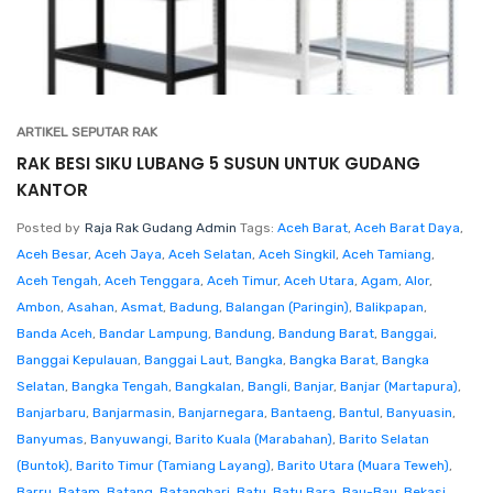
ARTIKEL SEPUTAR RAK
RAK BESI SIKU LUBANG 5 SUSUN UNTUK GUDANG
KANTOR
Posted by
Raja Rak Gudang Admin
Tags:
Aceh Barat
,
Aceh Barat Daya
,
Aceh Besar
,
Aceh Jaya
,
Aceh Selatan
,
Aceh Singkil
,
Aceh Tamiang
,
Aceh Tengah
,
Aceh Tenggara
,
Aceh Timur
,
Aceh Utara
,
Agam
,
Alor
,
Ambon
,
Asahan
,
Asmat
,
Badung
,
Balangan (Paringin)
,
Balikpapan
,
Banda Aceh
,
Bandar Lampung
,
Bandung
,
Bandung Barat
,
Banggai
,
Banggai Kepulauan
,
Banggai Laut
,
Bangka
,
Bangka Barat
,
Bangka
Selatan
,
Bangka Tengah
,
Bangkalan
,
Bangli
,
Banjar
,
Banjar (Martapura)
,
Banjarbaru
,
Banjarmasin
,
Banjarnegara
,
Bantaeng
,
Bantul
,
Banyuasin
,
Banyumas
,
Banyuwangi
,
Barito Kuala (Marabahan)
,
Barito Selatan
(Buntok)
,
Barito Timur (Tamiang Layang)
,
Barito Utara (Muara Teweh)
,
Barru
,
Batam
,
Batang
,
Batanghari
,
Batu
,
Batu Bara
,
Bau-Bau
,
Bekasi
,