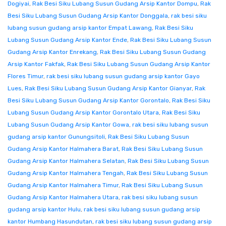
Dogiyai
,
Rak Besi Siku Lubang Susun Gudang Arsip Kantor Dompu
,
Rak
Besi Siku Lubang Susun Gudang Arsip Kantor Donggala
,
rak besi siku
lubang susun gudang arsip kantor Empat Lawang
,
Rak Besi Siku
Lubang Susun Gudang Arsip Kantor Ende
,
Rak Besi Siku Lubang Susun
Gudang Arsip Kantor Enrekang
,
Rak Besi Siku Lubang Susun Gudang
Arsip Kantor Fakfak
,
Rak Besi Siku Lubang Susun Gudang Arsip Kantor
Flores Timur
,
rak besi siku lubang susun gudang arsip kantor Gayo
Lues
,
Rak Besi Siku Lubang Susun Gudang Arsip Kantor Gianyar
,
Rak
Besi Siku Lubang Susun Gudang Arsip Kantor Gorontalo
,
Rak Besi Siku
Lubang Susun Gudang Arsip Kantor Gorontalo Utara
,
Rak Besi Siku
Lubang Susun Gudang Arsip Kantor Gowa
,
rak besi siku lubang susun
gudang arsip kantor Gunungsitoli
,
Rak Besi Siku Lubang Susun
Gudang Arsip Kantor Halmahera Barat
,
Rak Besi Siku Lubang Susun
Gudang Arsip Kantor Halmahera Selatan
,
Rak Besi Siku Lubang Susun
Gudang Arsip Kantor Halmahera Tengah
,
Rak Besi Siku Lubang Susun
Gudang Arsip Kantor Halmahera Timur
,
Rak Besi Siku Lubang Susun
Gudang Arsip Kantor Halmahera Utara
,
rak besi siku lubang susun
gudang arsip kantor Hulu
,
rak besi siku lubang susun gudang arsip
kantor Humbang Hasundutan
,
rak besi siku lubang susun gudang arsip