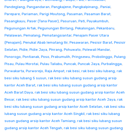
Pandeglang
,
Pangandaran
,
Pangkajene
,
Pangkalpinang.
,
Paniai
,
Parepare
,
Pariaman
,
Parigi Moutong
,
Pasaman
,
Pasaman Barat
,
Pasangkayu
,
Paser (Tana Paser)
,
Pasuruan
,
Pati
,
Payakumbuh
,
Pegunungan Arfak
,
Pegunungan Bintang
,
Pekalongan
,
Pekanbaru
,
Pelalawan
,
Pemalang
,
Pematangsiantar
,
Penajam Paser Utara
(Penajam)
,
Penukal Abab lematang Ilir
,
Pesawaran
,
Pesisir Barat
,
Pesisir
Selatan
,
Pidie
,
Pidie Jaya
,
Pinrang
,
Pohuwato
,
Polewali Mandar
,
Ponorogo
,
Pontianak
,
Poso
,
Prabumulih
,
Pringsewu
,
Probolinggo
,
Pulang
Pisau
,
Pulau Morotai
,
Pulau Taliabu
,
Puncak
,
Puncak Jaya
,
Purbalingga
,
Purwakarta
,
Purworejo
,
Raja Ampat
,
rak besi
,
rak besi siku lubang
,
rak
besi siku lubang 5 susun
,
rak besi siku lubang susun gudang arsip
kantor Aceh Barat
,
rak besi siku lubang susun gudang arsip kantor
Aceh Barat Daya
,
rak besi siku lubang susun gudang arsip kantor Aceh
Besar
,
rak besi siku lubang susun gudang arsip kantor Aceh Jaya
,
rak
besi siku lubang susun gudang arsip kantor Aceh Selatan
,
rak besi siku
lubang susun gudang arsip kantor Aceh Singkil
,
rak besi siku lubang
susun gudang arsip kantor Aceh Tamiang
,
rak besi siku lubang susun
gudang arsip kantor Aceh Tengah
,
rak besi siku lubang susun gudang