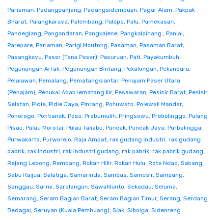
Pariaman
,
Padangpanjang
,
Padangsidempuan
,
Pagar Alam
,
Pakpak
Bharat
,
Palangkaraya
,
Palembang
,
Palopo
,
Palu
,
Pamekasan
,
Pandeglang
,
Pangandaran
,
Pangkajene
,
Pangkalpinang.
,
Paniai
,
Parepare
,
Pariaman
,
Parigi Moutong
,
Pasaman
,
Pasaman Barat
,
Pasangkayu
,
Paser (Tana Paser)
,
Pasuruan
,
Pati
,
Payakumbuh
,
Pegunungan Arfak
,
Pegunungan Bintang
,
Pekalongan
,
Pekanbaru
,
Pelalawan
,
Pemalang
,
Pematangsiantar
,
Penajam Paser Utara
(Penajam)
,
Penukal Abab lematang Ilir
,
Pesawaran
,
Pesisir Barat
,
Pesisir
Selatan
,
Pidie
,
Pidie Jaya
,
Pinrang
,
Pohuwato
,
Polewali Mandar
,
Ponorogo
,
Pontianak
,
Poso
,
Prabumulih
,
Pringsewu
,
Probolinggo
,
Pulang
Pisau
,
Pulau Morotai
,
Pulau Taliabu
,
Puncak
,
Puncak Jaya
,
Purbalingga
,
Purwakarta
,
Purworejo
,
Raja Ampat
,
rak gudang industri
,
rak gudang
pabrik
,
rak industri
,
rak industri gudang
,
rak pabrik
,
rak pabrik gudang
,
Rejang Lebong
,
Rembang
,
Rokan Hilir
,
Rokan Hulu
,
Rote Ndao
,
Sabang
,
Sabu Raijua
,
Salatiga
,
Samarinda
,
Sambas
,
Samosir
,
Sampang
,
Sanggau
,
Sarmi
,
Sarolangun
,
Sawahlunto
,
Sekadau
,
Seluma
,
Semarang
,
Seram Bagian Barat
,
Seram Bagian Timur
,
Serang
,
Serdang
Bedagai
,
Seruyan (Kuala Pembuang)
,
Siak
,
Sibolga
,
Sidenreng