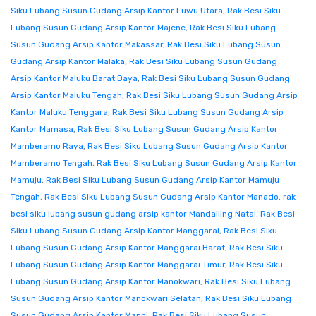
Siku Lubang Susun Gudang Arsip Kantor Luwu Utara
,
Rak Besi Siku
Lubang Susun Gudang Arsip Kantor Majene
,
Rak Besi Siku Lubang
Susun Gudang Arsip Kantor Makassar
,
Rak Besi Siku Lubang Susun
Gudang Arsip Kantor Malaka
,
Rak Besi Siku Lubang Susun Gudang
Arsip Kantor Maluku Barat Daya
,
Rak Besi Siku Lubang Susun Gudang
Arsip Kantor Maluku Tengah
,
Rak Besi Siku Lubang Susun Gudang Arsip
Kantor Maluku Tenggara
,
Rak Besi Siku Lubang Susun Gudang Arsip
Kantor Mamasa
,
Rak Besi Siku Lubang Susun Gudang Arsip Kantor
Mamberamo Raya
,
Rak Besi Siku Lubang Susun Gudang Arsip Kantor
Mamberamo Tengah
,
Rak Besi Siku Lubang Susun Gudang Arsip Kantor
Mamuju
,
Rak Besi Siku Lubang Susun Gudang Arsip Kantor Mamuju
Tengah
,
Rak Besi Siku Lubang Susun Gudang Arsip Kantor Manado
,
rak
besi siku lubang susun gudang arsip kantor Mandailing Natal
,
Rak Besi
Siku Lubang Susun Gudang Arsip Kantor Manggarai
,
Rak Besi Siku
Lubang Susun Gudang Arsip Kantor Manggarai Barat
,
Rak Besi Siku
Lubang Susun Gudang Arsip Kantor Manggarai Timur
,
Rak Besi Siku
Lubang Susun Gudang Arsip Kantor Manokwari
,
Rak Besi Siku Lubang
Susun Gudang Arsip Kantor Manokwari Selatan
,
Rak Besi Siku Lubang
Susun Gudang Arsip Kantor Mappi
,
Rak Besi Siku Lubang Susun