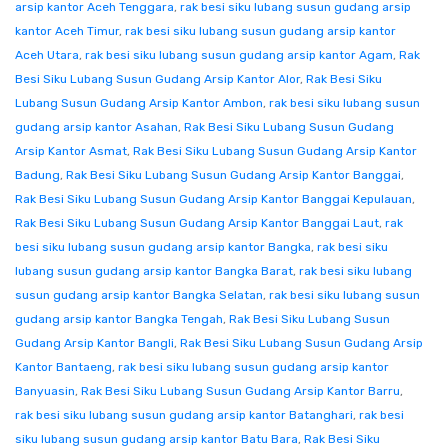
arsip kantor Aceh Tenggara
,
rak besi siku lubang susun gudang arsip
kantor Aceh Timur
,
rak besi siku lubang susun gudang arsip kantor
Aceh Utara
,
rak besi siku lubang susun gudang arsip kantor Agam
,
Rak
Besi Siku Lubang Susun Gudang Arsip Kantor Alor
,
Rak Besi Siku
Lubang Susun Gudang Arsip Kantor Ambon
,
rak besi siku lubang susun
gudang arsip kantor Asahan
,
Rak Besi Siku Lubang Susun Gudang
Arsip Kantor Asmat
,
Rak Besi Siku Lubang Susun Gudang Arsip Kantor
Badung
,
Rak Besi Siku Lubang Susun Gudang Arsip Kantor Banggai
,
Rak Besi Siku Lubang Susun Gudang Arsip Kantor Banggai Kepulauan
,
Rak Besi Siku Lubang Susun Gudang Arsip Kantor Banggai Laut
,
rak
besi siku lubang susun gudang arsip kantor Bangka
,
rak besi siku
lubang susun gudang arsip kantor Bangka Barat
,
rak besi siku lubang
susun gudang arsip kantor Bangka Selatan
,
rak besi siku lubang susun
gudang arsip kantor Bangka Tengah
,
Rak Besi Siku Lubang Susun
Gudang Arsip Kantor Bangli
,
Rak Besi Siku Lubang Susun Gudang Arsip
Kantor Bantaeng
,
rak besi siku lubang susun gudang arsip kantor
Banyuasin
,
Rak Besi Siku Lubang Susun Gudang Arsip Kantor Barru
,
rak besi siku lubang susun gudang arsip kantor Batanghari
,
rak besi
siku lubang susun gudang arsip kantor Batu Bara
,
Rak Besi Siku