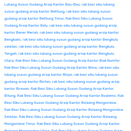
Lubang Susun Gudang Arsip Kantor Bau-Bau
,
rak besi siku lubang
susun gudang arsip kantor Belitung
,
rak besi siku lubang susun
gudang arsip kantor Belitung Timur
,
Rak Besi Siku Lubang Susun
Gudang Arsip Kantor Belu
,
rak besi siku lubang susun gudang arsip
kantor Bener Meriah
,
rak besi siku lubang susun gudang arsip kantor
Bengkalis
,
rak besi siku lubang susun gudang arsip kantor Bengkulu
selatan
,
rak besi siku lubang susun gudang arsip kantor Bengkulu
Tengah
,
rak besi siku lubang susun gudang arsip kantor Bengkulu
Utara
,
Rak Besi Siku Lubang Susun Gudang Arsip Kantor Biak Numfor
,
Rak Besi Siku Lubang Susun Gudang Arsip Kantor Bima
,
rak besi siku
lubang susun gudang arsip kantor Binjai
,
rak besi siku lubang susun
gudang arsip kantor Bintan
,
rak besi siku lubang susun gudang arsip
kantor Bireuen
,
Rak Besi Siku Lubang Susun Gudang Arsip Kantor
Bitung
,
Rak Besi Siku Lubang Susun Gudang Arsip Kantor Boalemo
,
Rak
Besi Siku Lubang Susun Gudang Arsip Kantor Bolaang Mongondow
,
Rak Besi Siku Lubang Susun Gudang Arsip Kantor Bolaang Mongondow
Selatan
,
Rak Besi Siku Lubang Susun Gudang Arsip Kantor Bolaang
Mongondow Timur
,
Rak Besi Siku Lubang Susun Gudang Arsip Kantor
Bolaang Mongondow Utara
,
Rak Besi Siku Lubang Susun Gudang Arsip