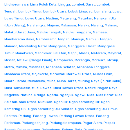
Lhokseumawe
,
Lima Puluh Kota
,
Lingga
,
Lombok Barat
,
Lombok
Tengah
,
Lombok Timur
,
Lombok Utara
,
Lubuk Linggau
,
Lumajang
,
Luwu
,
Luwu Timur
,
Luwu Utara
,
Madiun
,
Magelang
,
Magetan
,
Mahakam Ulu
(Ujoh Bilang)
,
Majalengka
,
Majene
,
Makassar
,
Malaka
,
Malang
,
Malinau
,
Maluku Barat Daya
,
Maluku Tengah
,
Maluku Tenggara
,
Mamasa
,
Mamberamo Raya
,
Mamberamo Tengah
,
Mamuju
,
Mamuju Tengah
,
Manado
,
Mandailing Natal
,
Manggarai
,
Manggarai Barat
,
Manggarai
Timur
,
Manokwari
,
Manokwari Selatan
,
Mappi
,
Maros
,
Mataram
,
Maybrat
,
Medan
,
Melawi (Nanga Pinoh)
,
Mempawah
,
Merangin
,
Merauke
,
Mesuji
,
Metro
,
Mimika
,
Minahasa
,
Minahasa Selatan
,
Minahasa Tenggara
,
Minahasa Utara
,
Mojokerto
,
Morowali
,
Morowali Utara
,
Muara Enim
,
Muaro Jambi
,
Mukomuko
,
Muna
,
Muna Barat
,
Murung Raya (Puruk Cahu)
,
Musi Banyuasin
,
Musi Rawas
,
Musi Rawas Utara
,
Nabire
,
Nagan Raya
,
Nagekeo
,
Natuna
,
Nduga
,
Ngada
,
Nganjuk
,
Ngawi
,
Nias
,
Nias Barat
,
Nias
Selatan
,
Nias Utara
,
Nunukan
,
Ogan Ilir
,
Ogan Komering Ilir
,
Ogan
Komering Ulu
,
Ogan Komering Ulu Selatan
,
Ogan Komering Ulu Timur
,
Pacitan
,
Padang
,
Padang Lawas
,
Padang Lawas Utara
,
Padang
Pariaman
,
Padangpanjang
,
Padangsidempuan
,
Pagar Alam
,
Pakpak
Bharat
,
Palangkaraya
,
Palembang
,
Palopo
,
Palu
,
Pamekasan
,