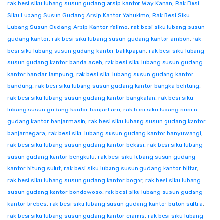
rak besi siku lubang susun gudang arsip kantor Way Kanan
,
Rak Besi
Siku Lubang Susun Gudang Arsip Kantor Yahukimo
,
Rak Besi Siku
Lubang Susun Gudang Arsip Kantor Yalimo
,
rak besi siku lubang susun
gudang kantor
,
rak besi siku lubang susun gudang kantor ambon
,
rak
besi siku lubang susun gudang kantor balikpapan
,
rak besi siku lubang
susun gudang kantor banda aceh
,
rak besi siku lubang susun gudang
kantor bandar lampung
,
rak besi siku lubang susun gudang kantor
bandung
,
rak besi siku lubang susun gudang kantor bangka belitung
,
rak besi siku lubang susun gudang kantor bangkalan
,
rak besi siku
lubang susun gudang kantor banjarbaru
,
rak besi siku lubang susun
gudang kantor banjarmasin
,
rak besi siku lubang susun gudang kantor
banjarnegara
,
rak besi siku lubang susun gudang kantor banyuwangi
,
rak besi siku lubang susun gudang kantor bekasi
,
rak besi siku lubang
susun gudang kantor bengkulu
,
rak besi siku lubang susun gudang
kantor bitung sulut
,
rak besi siku lubang susun gudang kantor blitar
,
rak besi siku lubang susun gudang kantor bogor
,
rak besi siku lubang
susun gudang kantor bondowoso
,
rak besi siku lubang susun gudang
kantor brebes
,
rak besi siku lubang susun gudang kantor buton sultra
,
rak besi siku lubang susun gudang kantor ciamis
,
rak besi siku lubang