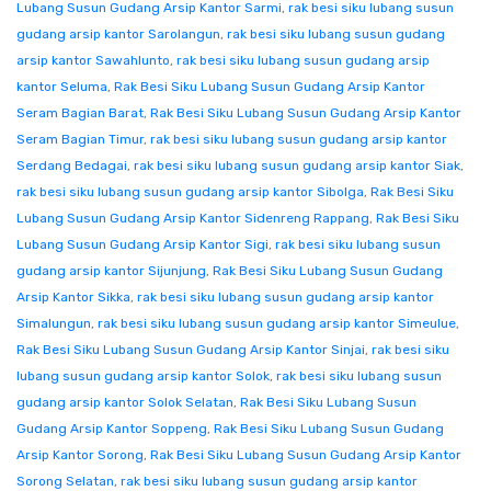
Lubang Susun Gudang Arsip Kantor Sarmi
,
rak besi siku lubang susun
gudang arsip kantor Sarolangun
,
rak besi siku lubang susun gudang
arsip kantor Sawahlunto
,
rak besi siku lubang susun gudang arsip
kantor Seluma
,
Rak Besi Siku Lubang Susun Gudang Arsip Kantor
Seram Bagian Barat
,
Rak Besi Siku Lubang Susun Gudang Arsip Kantor
Seram Bagian Timur
,
rak besi siku lubang susun gudang arsip kantor
Serdang Bedagai
,
rak besi siku lubang susun gudang arsip kantor Siak
,
rak besi siku lubang susun gudang arsip kantor Sibolga
,
Rak Besi Siku
Lubang Susun Gudang Arsip Kantor Sidenreng Rappang
,
Rak Besi Siku
Lubang Susun Gudang Arsip Kantor Sigi
,
rak besi siku lubang susun
gudang arsip kantor Sijunjung
,
Rak Besi Siku Lubang Susun Gudang
Arsip Kantor Sikka
,
rak besi siku lubang susun gudang arsip kantor
Simalungun
,
rak besi siku lubang susun gudang arsip kantor Simeulue
,
Rak Besi Siku Lubang Susun Gudang Arsip Kantor Sinjai
,
rak besi siku
lubang susun gudang arsip kantor Solok
,
rak besi siku lubang susun
gudang arsip kantor Solok Selatan
,
Rak Besi Siku Lubang Susun
Gudang Arsip Kantor Soppeng
,
Rak Besi Siku Lubang Susun Gudang
Arsip Kantor Sorong
,
Rak Besi Siku Lubang Susun Gudang Arsip Kantor
Sorong Selatan
,
rak besi siku lubang susun gudang arsip kantor