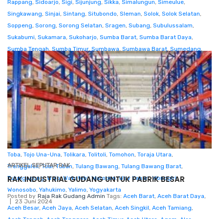
Rappang
,
Sidoarjo
,
Sigi
,
Sijunjung
,
Sikka
,
Simalungun
,
Simeulue
,
Singkawang
,
Sinjai
,
Sintang
,
Situbondo
,
Sleman
,
Solok
,
Solok Selatan
,
Soppeng
,
Sorong
,
Sorong Selatan
,
Sragen
,
Subang
,
Subulussalam
,
Sukabumi
,
Sukamara
,
Sukoharjo
,
Sumba Barat
,
Sumba Barat Daya
,
Sumba Tengah
,
Sumba Timur
,
Sumbawa
,
Sumbawa Barat
,
Sumedang
,
Sumenep
,
Sungaipenuh
,
Supiori
,
Surabaya
,
Surakarta
,
Tabalong
(Tanjung)
,
Tabanan
,
Takalar
,
Tambrauw
,
Tana Tidung (Tideng Pale)
,
Tana
Toraja
,
Tanah Bumbu (Batulicin)
,
Tanah Datar
,
Tanah Laut (Pelaihari)
,
Tangerang
,
Tangerang Selatan
,
Tanggamus
,
Tanjung Jabung Barat
,
Tanjung Jabung Timur
,
Tanjungbalai
,
Tanjungpinang
,
Tapanuli Selatan
,
Tapanuli Tengah
,
Tapanuli Utara
,
Tapin (Rantau)
,
Tarakan
,
Tasikmalaya
,
Tebing Tinggi
,
Tebo
,
Tegal
,
Teluk Bintuni
,
Teluk Wondama
,
Temanggung
,
Ternate
,
Tidore Kepulauan
,
Timor Tengah Selatan
,
Timor Tengah Utara
,
Toba
,
Tojo Una-Una
,
Tolikara
,
Tolitoli
,
Tomohon
,
Toraja Utara
,
ARTIKEL SEPUTAR RAK
Trenggalek
,
Tual
,
Tuban
,
Tulang Bawang
,
Tulang Bawang Barat
,
RAK INDUSTRIAL GUDANG UNTUK PABRIK BESAR
Tulungagung
,
Wajo
,
Wakatobi
,
Waropen
,
Way Kanan
,
Wonogiri
,
Wonosobo
,
Yahukimo
,
Yalimo
,
Yogyakarta
Posted by
Raja Rak Gudang Admin
Tags:
Aceh Barat
,
Aceh Barat Daya
,
23 Juni 2024
Aceh Besar
,
Aceh Jaya
,
Aceh Selatan
,
Aceh Singkil
,
Aceh Tamiang
,