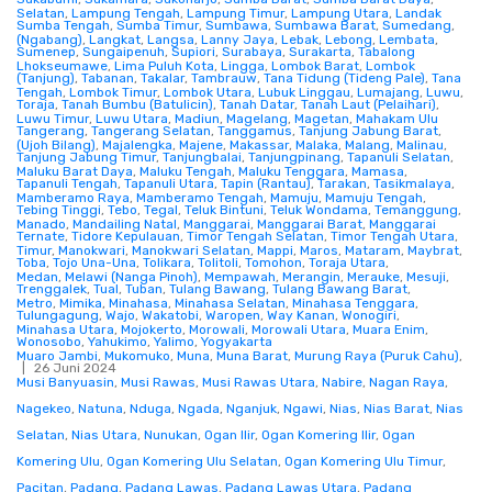
Selatan
,
Lampung Tengah
,
Lampung Timur
,
Lampung Utara
,
Landak
Sumba Tengah
,
Sumba Timur
,
Sumbawa
,
Sumbawa Barat
,
Sumedang
,
(Ngabang)
,
Langkat
,
Langsa
,
Lanny Jaya
,
Lebak
,
Lebong
,
Lembata
,
Sumenep
,
Sungaipenuh
,
Supiori
,
Surabaya
,
Surakarta
,
Tabalong
Lhokseumawe
,
Lima Puluh Kota
,
Lingga
,
Lombok Barat
,
Lombok
(Tanjung)
,
Tabanan
,
Takalar
,
Tambrauw
,
Tana Tidung (Tideng Pale)
,
Tana
Tengah
,
Lombok Timur
,
Lombok Utara
,
Lubuk Linggau
,
Lumajang
,
Luwu
,
Toraja
,
Tanah Bumbu (Batulicin)
,
Tanah Datar
,
Tanah Laut (Pelaihari)
,
Luwu Timur
,
Luwu Utara
,
Madiun
,
Magelang
,
Magetan
,
Mahakam Ulu
Tangerang
,
Tangerang Selatan
,
Tanggamus
,
Tanjung Jabung Barat
,
(Ujoh Bilang)
,
Majalengka
,
Majene
,
Makassar
,
Malaka
,
Malang
,
Malinau
,
Tanjung Jabung Timur
,
Tanjungbalai
,
Tanjungpinang
,
Tapanuli Selatan
,
Maluku Barat Daya
,
Maluku Tengah
,
Maluku Tenggara
,
Mamasa
,
Tapanuli Tengah
,
Tapanuli Utara
,
Tapin (Rantau)
,
Tarakan
,
Tasikmalaya
,
Mamberamo Raya
,
Mamberamo Tengah
,
Mamuju
,
Mamuju Tengah
,
Tebing Tinggi
,
Tebo
,
Tegal
,
Teluk Bintuni
,
Teluk Wondama
,
Temanggung
,
Manado
,
Mandailing Natal
,
Manggarai
,
Manggarai Barat
,
Manggarai
Ternate
,
Tidore Kepulauan
,
Timor Tengah Selatan
,
Timor Tengah Utara
,
Timur
,
Manokwari
,
Manokwari Selatan
,
Mappi
,
Maros
,
Mataram
,
Maybrat
,
Toba
,
Tojo Una-Una
,
Tolikara
,
Tolitoli
,
Tomohon
,
Toraja Utara
,
Medan
,
Melawi (Nanga Pinoh)
,
Mempawah
,
Merangin
,
Merauke
,
Mesuji
,
Trenggalek
,
Tual
,
Tuban
,
Tulang Bawang
,
Tulang Bawang Barat
,
Metro
,
Mimika
,
Minahasa
,
Minahasa Selatan
,
Minahasa Tenggara
,
Tulungagung
,
Wajo
,
Wakatobi
,
Waropen
,
Way Kanan
,
Wonogiri
,
Minahasa Utara
,
Mojokerto
,
Morowali
,
Morowali Utara
,
Muara Enim
,
Wonosobo
,
Yahukimo
,
Yalimo
,
Yogyakarta
Muaro Jambi
,
Mukomuko
,
Muna
,
Muna Barat
,
Murung Raya (Puruk Cahu)
,
26 Juni 2024
Musi Banyuasin
,
Musi Rawas
,
Musi Rawas Utara
,
Nabire
,
Nagan Raya
,
Nagekeo
,
Natuna
,
Nduga
,
Ngada
,
Nganjuk
,
Ngawi
,
Nias
,
Nias Barat
,
Nias
Selatan
,
Nias Utara
,
Nunukan
,
Ogan Ilir
,
Ogan Komering Ilir
,
Ogan
Komering Ulu
,
Ogan Komering Ulu Selatan
,
Ogan Komering Ulu Timur
,
Pacitan
,
Padang
,
Padang Lawas
,
Padang Lawas Utara
,
Padang