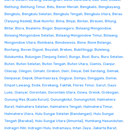
Belitung
,
Belitung Timur
,
Belu
,
Bener Meriah
,
Bengkalis
,
Bengkayang
,
Bengkulu
,
Bengkulu Selatan
,
Bengkulu Tengah
,
Bengkulu Utara
,
Berau
(Tanjung Redeb)
,
Biak Numfor
,
Bima
,
Binjai
,
Bintan
,
Bireuen
,
Bitung
,
Blitar
,
Blora
,
Boalemo
,
Bogor
,
Bojonegoro
,
Bolaang Mongondow
,
Bolaang Mongondow Selatan
,
Bolaang Mongondow Timur
,
Bolaang
Mongondow Utara
,
Bombana
,
Bondowoso
,
Bone
,
Bone Bolango
,
Bontang
,
Boven Digoel
,
Boyolali
,
Brebes
,
Bukittinggi
,
Buleleng
,
Bulukumba
,
Bulungan (Tanjung Selor)
,
Bungo
,
Buol
,
Buru
,
Buru Selatan
,
Buton
,
Buton Selatan
,
Buton Tengah
,
Buton Utara
,
Ciamis
,
Cianjur
,
Cilacap
,
Cilegon
,
Cimahi
,
Cirebon
,
Dairi
,
Deiyai
,
Deli Serdang
,
Demak
,
Denpasar
,
Depok
,
Dharmasraya
,
Dogiyai
,
Dompu
,
Donggala
,
Dumai
,
Empat Lawang
,
Ende
,
Enrekang
,
Fakfak
,
Flores Timur
,
Garut
,
Gayo
Lues
,
Gianyar
,
Gorontalo
,
Gorontalo Utara
,
Gowa
,
Gresik
,
Grobogan
,
Gunung Mas (Kuala Kurun)
,
Gunungkidul
,
Gunungsitoli
,
Halmahera
Barat
,
Halmahera Selatan
,
Halmahera Tengah
,
Halmahera Timur
,
Halmahera Utara
,
Hulu Sungai Selatan (Kandangan)
,
Hulu Sungai
Tengah (Barabai)
,
Hulu Sungai Utara (Amuntai)
,
Humbang Hasundutan
,
Indragiri Hilir
,
Indragiri Hulu
,
Indramayu
,
Intan Jaya
,
Jakarta Barat
,