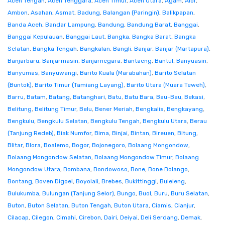
Aceh Tengah
,
Aceh Tenggara
,
Aceh Timur
,
Aceh Utara
,
Agam
,
Alor
,
Ambon
,
Asahan
,
Asmat
,
Badung
,
Balangan (Paringin)
,
Balikpapan
,
Banda Aceh
,
Bandar Lampung
,
Bandung
,
Bandung Barat
,
Banggai
,
Banggai Kepulauan
,
Banggai Laut
,
Bangka
,
Bangka Barat
,
Bangka
Selatan
,
Bangka Tengah
,
Bangkalan
,
Bangli
,
Banjar
,
Banjar (Martapura)
,
Banjarbaru
,
Banjarmasin
,
Banjarnegara
,
Bantaeng
,
Bantul
,
Banyuasin
,
Banyumas
,
Banyuwangi
,
Barito Kuala (Marabahan)
,
Barito Selatan
(Buntok)
,
Barito Timur (Tamiang Layang)
,
Barito Utara (Muara Teweh)
,
Barru
,
Batam
,
Batang
,
Batanghari
,
Batu
,
Batu Bara
,
Bau-Bau
,
Bekasi
,
Belitung
,
Belitung Timur
,
Belu
,
Bener Meriah
,
Bengkalis
,
Bengkayang
,
Bengkulu
,
Bengkulu Selatan
,
Bengkulu Tengah
,
Bengkulu Utara
,
Berau
(Tanjung Redeb)
,
Biak Numfor
,
Bima
,
Binjai
,
Bintan
,
Bireuen
,
Bitung
,
Blitar
,
Blora
,
Boalemo
,
Bogor
,
Bojonegoro
,
Bolaang Mongondow
,
Bolaang Mongondow Selatan
,
Bolaang Mongondow Timur
,
Bolaang
Mongondow Utara
,
Bombana
,
Bondowoso
,
Bone
,
Bone Bolango
,
Bontang
,
Boven Digoel
,
Boyolali
,
Brebes
,
Bukittinggi
,
Buleleng
,
Bulukumba
,
Bulungan (Tanjung Selor)
,
Bungo
,
Buol
,
Buru
,
Buru Selatan
,
Buton
,
Buton Selatan
,
Buton Tengah
,
Buton Utara
,
Ciamis
,
Cianjur
,
Cilacap
,
Cilegon
,
Cimahi
,
Cirebon
,
Dairi
,
Deiyai
,
Deli Serdang
,
Demak
,