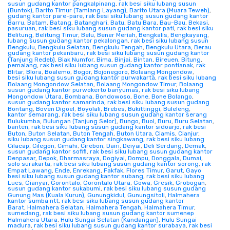
susun gudang kantor pangkalpinang
,
rak besi siku lubang susun
(Buntok)
,
Barito Timur (Tamiang Layang)
,
Barito Utara (Muara Teweh)
,
gudang kantor pare-pare
,
rak besi siku lubang susun gudang kantor
Barru
,
Batam
,
Batang
,
Batanghari
,
Batu
,
Batu Bara
,
Bau-Bau
,
Bekasi
,
pasuruan
,
rak besi siku lubang susun gudang kantor pati
,
rak besi siku
Belitung
,
Belitung Timur
,
Belu
,
Bener Meriah
,
Bengkalis
,
Bengkayang
,
lubang susun gudang kantor pekalongan
,
rak besi siku lubang susun
Bengkulu
,
Bengkulu Selatan
,
Bengkulu Tengah
,
Bengkulu Utara
,
Berau
gudang kantor pekanbaru
,
rak besi siku lubang susun gudang kantor
(Tanjung Redeb)
,
Biak Numfor
,
Bima
,
Binjai
,
Bintan
,
Bireuen
,
Bitung
,
pemalang
,
rak besi siku lubang susun gudang kantor pontianak
,
rak
Blitar
,
Blora
,
Boalemo
,
Bogor
,
Bojonegoro
,
Bolaang Mongondow
,
besi siku lubang susun gudang kantor purwakarta
,
rak besi siku lubang
Bolaang Mongondow Selatan
,
Bolaang Mongondow Timur
,
Bolaang
susun gudang kantor purwokerto banyumas
,
rak besi siku lubang
Mongondow Utara
,
Bombana
,
Bondowoso
,
Bone
,
Bone Bolango
,
susun gudang kantor samarinda
,
rak besi siku lubang susun gudang
Bontang
,
Boven Digoel
,
Boyolali
,
Brebes
,
Bukittinggi
,
Buleleng
,
kantor semarang
,
rak besi siku lubang susun gudang kantor serang
Bulukumba
,
Bulungan (Tanjung Selor)
,
Bungo
,
Buol
,
Buru
,
Buru Selatan
,
banten
,
rak besi siku lubang susun gudang kantor sidoarjo
,
rak besi
Buton
,
Buton Selatan
,
Buton Tengah
,
Buton Utara
,
Ciamis
,
Cianjur
,
siku lubang susun gudang kantor singkawang
,
rak besi siku lubang
Cilacap
,
Cilegon
,
Cimahi
,
Cirebon
,
Dairi
,
Deiyai
,
Deli Serdang
,
Demak
,
susun gudang kantor sofifi
,
rak besi siku lubang susun gudang kantor
Denpasar
,
Depok
,
Dharmasraya
,
Dogiyai
,
Dompu
,
Donggala
,
Dumai
,
solo surakarta
,
rak besi siku lubang susun gudang kantor sorong
,
rak
Empat Lawang
,
Ende
,
Enrekang
,
Fakfak
,
Flores Timur
,
Garut
,
Gayo
besi siku lubang susun gudang kantor subang
,
rak besi siku lubang
Lues
,
Gianyar
,
Gorontalo
,
Gorontalo Utara
,
Gowa
,
Gresik
,
Grobogan
,
susun gudang kantor sukabumi
,
rak besi siku lubang susun gudang
Gunung Mas (Kuala Kurun)
,
Gunungkidul
,
Gunungsitoli
,
Halmahera
kantor sumba ntt
,
rak besi siku lubang susun gudang kantor
Barat
,
Halmahera Selatan
,
Halmahera Tengah
,
Halmahera Timur
,
sumedang
,
rak besi siku lubang susun gudang kantor sumenep
Halmahera Utara
,
Hulu Sungai Selatan (Kandangan)
,
Hulu Sungai
madura
,
rak besi siku lubang susun gudang kantor surabaya
,
rak besi