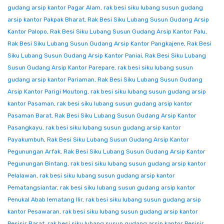
gudang arsip kantor Pagar Alam
,
rak besi siku lubang susun gudang
arsip kantor Pakpak Bharat
,
Rak Besi Siku Lubang Susun Gudang Arsip
Kantor Palopo
,
Rak Besi Siku Lubang Susun Gudang Arsip Kantor Palu
,
Rak Besi Siku Lubang Susun Gudang Arsip Kantor Pangkajene
,
Rak Besi
Siku Lubang Susun Gudang Arsip Kantor Paniai
,
Rak Besi Siku Lubang
Susun Gudang Arsip Kantor Parepare
,
rak besi siku lubang susun
gudang arsip kantor Pariaman
,
Rak Besi Siku Lubang Susun Gudang
Arsip Kantor Parigi Moutong
,
rak besi siku lubang susun gudang arsip
kantor Pasaman
,
rak besi siku lubang susun gudang arsip kantor
Pasaman Barat
,
Rak Besi Siku Lubang Susun Gudang Arsip Kantor
Pasangkayu
,
rak besi siku lubang susun gudang arsip kantor
Payakumbuh
,
Rak Besi Siku Lubang Susun Gudang Arsip Kantor
Pegunungan Arfak
,
Rak Besi Siku Lubang Susun Gudang Arsip Kantor
Pegunungan Bintang
,
rak besi siku lubang susun gudang arsip kantor
Pelalawan
,
rak besi siku lubang susun gudang arsip kantor
Pematangsiantar
,
rak besi siku lubang susun gudang arsip kantor
Penukal Abab lematang Ilir
,
rak besi siku lubang susun gudang arsip
kantor Pesawaran
,
rak besi siku lubang susun gudang arsip kantor
Pesisir Barat
,
rak besi siku lubang susun gudang arsip kantor Pesisir