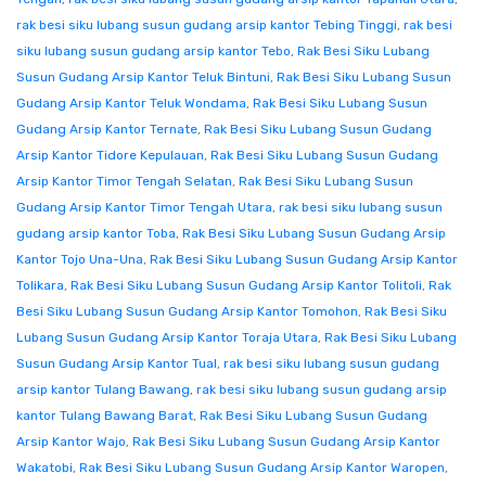
rak besi siku lubang susun gudang arsip kantor Tebing Tinggi
,
rak besi
siku lubang susun gudang arsip kantor Tebo
,
Rak Besi Siku Lubang
Susun Gudang Arsip Kantor Teluk Bintuni
,
Rak Besi Siku Lubang Susun
Gudang Arsip Kantor Teluk Wondama
,
Rak Besi Siku Lubang Susun
Gudang Arsip Kantor Ternate
,
Rak Besi Siku Lubang Susun Gudang
Arsip Kantor Tidore Kepulauan
,
Rak Besi Siku Lubang Susun Gudang
Arsip Kantor Timor Tengah Selatan
,
Rak Besi Siku Lubang Susun
Gudang Arsip Kantor Timor Tengah Utara
,
rak besi siku lubang susun
gudang arsip kantor Toba
,
Rak Besi Siku Lubang Susun Gudang Arsip
Kantor Tojo Una-Una
,
Rak Besi Siku Lubang Susun Gudang Arsip Kantor
Tolikara
,
Rak Besi Siku Lubang Susun Gudang Arsip Kantor Tolitoli
,
Rak
Besi Siku Lubang Susun Gudang Arsip Kantor Tomohon
,
Rak Besi Siku
Lubang Susun Gudang Arsip Kantor Toraja Utara
,
Rak Besi Siku Lubang
Susun Gudang Arsip Kantor Tual
,
rak besi siku lubang susun gudang
arsip kantor Tulang Bawang
,
rak besi siku lubang susun gudang arsip
kantor Tulang Bawang Barat
,
Rak Besi Siku Lubang Susun Gudang
Arsip Kantor Wajo
,
Rak Besi Siku Lubang Susun Gudang Arsip Kantor
Wakatobi
,
Rak Besi Siku Lubang Susun Gudang Arsip Kantor Waropen
,