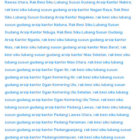
Rawas Utara
,
Rak Besi Siku Lubang Susun Gudang Arsip Kantor Nabire
,
rak besi siku lubang susun gudang arsip kantor Nagan Raya
,
Rak Besi
Siku Lubang Susun Gudang Arsip Kantor Nagekeo
,
rak besi siku lubang
susun gudang arsip kantor Natuna
,
Rak Besi Siku Lubang Susun
Gudang Arsip Kantor Nduga
,
Rak Besi Siku Lubang Susun Gudang
Arsip Kantor Ngada
,
rak besi siku lubang susun gudang arsip kantor
Nias
,
rak besi siku lubang susun gudang arsip kantor Nias Barat
,
rak
besi siku lubang susun gudang arsip kantor Nias Selatan
,
rak besi siku
lubang susun gudang arsip kantor Nias Utara
,
rak besi siku lubang
susun gudang arsip kantor Ogan Ilir
,
rak besi siku lubang susun
gudang arsip kantor Ogan Komering Ilir
,
rak besi siku lubang susun
gudang arsip kantor Ogan Komering Ulu
,
rak besi siku lubang susun
gudang arsip kantor Ogan Komering Ulu Selatan
,
rak besi siku lubang
susun gudang arsip kantor Ogan Komering Ulu Timur
,
rak besi siku
lubang susun gudang arsip kantor Padang Lawas
,
rak besi siku lubang
susun gudang arsip kantor Padang Lawas Utara
,
rak besi siku lubang
susun gudang arsip kantor Padang Pariaman
,
rak besi siku lubang
susun gudang arsip kantor Padangpanjang
,
rak besi siku lubang susun
gudang arsip kantor Padangsidempuan
,
rak besi siku lubang susun