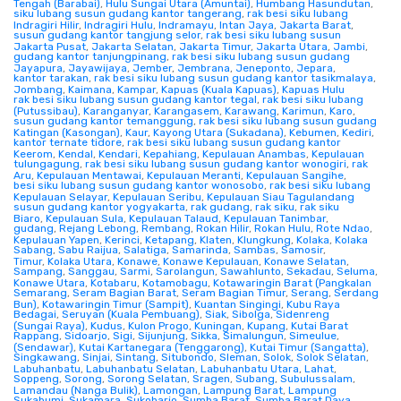
Tengah (Barabai)
,
Hulu Sungai Utara (Amuntai)
,
Humbang Hasundutan
,
siku lubang susun gudang kantor tangerang
,
rak besi siku lubang
Indragiri Hilir
,
Indragiri Hulu
,
Indramayu
,
Intan Jaya
,
Jakarta Barat
,
susun gudang kantor tangjung selor
,
rak besi siku lubang susun
Jakarta Pusat
,
Jakarta Selatan
,
Jakarta Timur
,
Jakarta Utara
,
Jambi
,
gudang kantor tanjungpinang
,
rak besi siku lubang susun gudang
Jayapura
,
Jayawijaya
,
Jember
,
Jembrana
,
Jeneponto
,
Jepara
,
kantor tarakan
,
rak besi siku lubang susun gudang kantor tasikmalaya
,
Jombang
,
Kaimana
,
Kampar
,
Kapuas (Kuala Kapuas)
,
Kapuas Hulu
rak besi siku lubang susun gudang kantor tegal
,
rak besi siku lubang
(Putussibau)
,
Karanganyar
,
Karangasem
,
Karawang
,
Karimun
,
Karo
,
susun gudang kantor temanggung
,
rak besi siku lubang susun gudang
Katingan (Kasongan)
,
Kaur
,
Kayong Utara (Sukadana)
,
Kebumen
,
Kediri
,
kantor ternate tidore
,
rak besi siku lubang susun gudang kantor
Keerom
,
Kendal
,
Kendari
,
Kepahiang
,
Kepulauan Anambas
,
Kepulauan
tulungagung
,
rak besi siku lubang susun gudang kantor wonogiri
,
rak
Aru
,
Kepulauan Mentawai
,
Kepulauan Meranti
,
Kepulauan Sangihe
,
besi siku lubang susun gudang kantor wonosobo
,
rak besi siku lubang
Kepulauan Selayar
,
Kepulauan Seribu
,
Kepulauan Siau Tagulandang
susun gudang kantor yogyakarta
,
rak gudang
,
rak siku
,
rak siku
Biaro
,
Kepulauan Sula
,
Kepulauan Talaud
,
Kepulauan Tanimbar
,
gudang
,
Rejang Lebong
,
Rembang
,
Rokan Hilir
,
Rokan Hulu
,
Rote Ndao
,
Kepulauan Yapen
,
Kerinci
,
Ketapang
,
Klaten
,
Klungkung
,
Kolaka
,
Kolaka
Sabang
,
Sabu Raijua
,
Salatiga
,
Samarinda
,
Sambas
,
Samosir
,
Timur
,
Kolaka Utara
,
Konawe
,
Konawe Kepulauan
,
Konawe Selatan
,
Sampang
,
Sanggau
,
Sarmi
,
Sarolangun
,
Sawahlunto
,
Sekadau
,
Seluma
,
Konawe Utara
,
Kotabaru
,
Kotamobagu
,
Kotawaringin Barat (Pangkalan
Semarang
,
Seram Bagian Barat
,
Seram Bagian Timur
,
Serang
,
Serdang
Bun)
,
Kotawaringin Timur (Sampit)
,
Kuantan Singingi
,
Kubu Raya
Bedagai
,
Seruyan (Kuala Pembuang)
,
Siak
,
Sibolga
,
Sidenreng
(Sungai Raya)
,
Kudus
,
Kulon Progo
,
Kuningan
,
Kupang
,
Kutai Barat
Rappang
,
Sidoarjo
,
Sigi
,
Sijunjung
,
Sikka
,
Simalungun
,
Simeulue
,
(Sendawar)
,
Kutai Kartanegara (Tenggarong)
,
Kutai Timur (Sangatta)
,
Singkawang
,
Sinjai
,
Sintang
,
Situbondo
,
Sleman
,
Solok
,
Solok Selatan
,
Labuhanbatu
,
Labuhanbatu Selatan
,
Labuhanbatu Utara
,
Lahat
,
Soppeng
,
Sorong
,
Sorong Selatan
,
Sragen
,
Subang
,
Subulussalam
,
Lamandau (Nanga Bulik)
,
Lamongan
,
Lampung Barat
,
Lampung
Sukabumi
,
Sukamara
,
Sukoharjo
,
Sumba Barat
,
Sumba Barat Daya
,