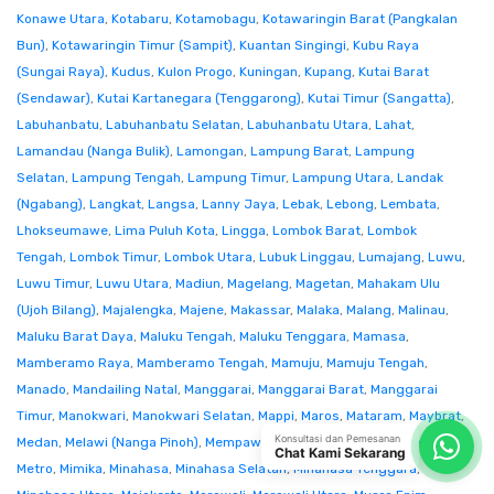
Konawe Utara
,
Kotabaru
,
Kotamobagu
,
Kotawaringin Barat (Pangkalan
Bun)
,
Kotawaringin Timur (Sampit)
,
Kuantan Singingi
,
Kubu Raya
(Sungai Raya)
,
Kudus
,
Kulon Progo
,
Kuningan
,
Kupang
,
Kutai Barat
(Sendawar)
,
Kutai Kartanegara (Tenggarong)
,
Kutai Timur (Sangatta)
,
Labuhanbatu
,
Labuhanbatu Selatan
,
Labuhanbatu Utara
,
Lahat
,
Lamandau (Nanga Bulik)
,
Lamongan
,
Lampung Barat
,
Lampung
Selatan
,
Lampung Tengah
,
Lampung Timur
,
Lampung Utara
,
Landak
(Ngabang)
,
Langkat
,
Langsa
,
Lanny Jaya
,
Lebak
,
Lebong
,
Lembata
,
Lhokseumawe
,
Lima Puluh Kota
,
Lingga
,
Lombok Barat
,
Lombok
Tengah
,
Lombok Timur
,
Lombok Utara
,
Lubuk Linggau
,
Lumajang
,
Luwu
,
Luwu Timur
,
Luwu Utara
,
Madiun
,
Magelang
,
Magetan
,
Mahakam Ulu
(Ujoh Bilang)
,
Majalengka
,
Majene
,
Makassar
,
Malaka
,
Malang
,
Malinau
,
Maluku Barat Daya
,
Maluku Tengah
,
Maluku Tenggara
,
Mamasa
,
Mamberamo Raya
,
Mamberamo Tengah
,
Mamuju
,
Mamuju Tengah
,
Manado
,
Mandailing Natal
,
Manggarai
,
Manggarai Barat
,
Manggarai
Timur
,
Manokwari
,
Manokwari Selatan
,
Mappi
,
Maros
,
Mataram
,
Maybrat
,
Konsultasi dan Pemesanan
Medan
,
Melawi (Nanga Pinoh)
,
Mempawah
,
Merangin
,
Merauke
,
Mesuji
,
Chat Kami Sekarang
Metro
,
Mimika
,
Minahasa
,
Minahasa Selatan
,
Minahasa Tenggara
,