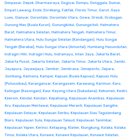
Denpasar
,
Depok
,
Dharmasraya
,
Dogiyai
,
Dompu
,
Donggala
,
Dumai
,
Empat Lawang
,
Ende
,
Enrekang
,
Fakfak
,
Flores Timur
,
Garut
,
Gayo
Lues
,
Gianyar
,
Gorontalo
,
Gorontalo Utara
,
Gowa
,
Gresik
,
Grobogan
,
Gunung Mas (Kuala Kurun)
,
Gunungkidul
,
Gunungsitoli
,
Halmahera
Barat
,
Halmahera Selatan
,
Halmahera Tengah
,
Halmahera Timur
,
Halmahera Utara
,
Hulu Sungai Selatan (Kandangan)
,
Hulu Sungai
Tengah (Barabai)
,
Hulu Sungai Utara (Amuntai)
,
Humbang Hasundutan
,
Indragiri Hilir
,
Indragiri Hulu
,
Indramayu
,
Intan Jaya
,
Jakarta Barat
,
Jakarta Pusat
,
Jakarta Selatan
,
Jakarta Timur
,
Jakarta Utara
,
Jambi
,
Jayapura
,
Jayawijaya
,
Jember
,
Jembrana
,
Jeneponto
,
Jepara
,
Jombang
,
Kaimana
,
Kampar
,
Kapuas (Kuala Kapuas)
,
Kapuas Hulu
(Putussibau)
,
Karanganyar
,
Karangasem
,
Karawang
,
Karimun
,
Karo
,
Katingan (Kasongan)
,
Kaur
,
Kayong Utara (Sukadana)
,
Kebumen
,
Kediri
,
Keerom
,
Kendal
,
Kendari
,
Kepahiang
,
Kepulauan Anambas
,
Kepulauan
Aru
,
Kepulauan Mentawai
,
Kepulauan Meranti
,
Kepulauan Sangihe
,
Kepulauan Selayar
,
Kepulauan Seribu
,
Kepulauan Siau Tagulandang
Biaro
,
Kepulauan Sula
,
Kepulauan Talaud
,
Kepulauan Tanimbar
,
Kepulauan Yapen
,
Kerinci
,
Ketapang
,
Klaten
,
Klungkung
,
Kolaka
,
Kolaka
Timur
,
Kolaka Utara
,
Konawe
,
Konawe Kepulauan
,
Konawe Selatan
,